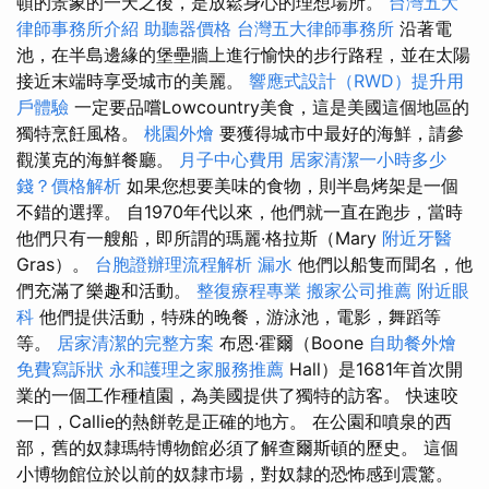
頓的景象的一天之後，是放鬆身心的理想場所。
台灣五大
律師事務所介紹
助聽器價格
台灣五大律師事務所
沿著電
池，在半島邊緣的堡壘牆上進行愉快的步行路程，並在太陽
接近末端時享受城市的美麗。
響應式設計（RWD）提升用
戶體驗
一定要品嚐Lowcountry美食，這是美國這個地區的
獨特烹飪風格。
桃園外燴
要獲得城市中最好的海鮮，請參
觀漢克的海鮮餐廳。
月子中心費用
居家清潔一小時多少
錢？價格解析
如果您想要美味的食物，則半島烤架是一個
不錯的選擇。 自1970年代以來，他們就一直在跑步，當時
他們只有一艘船，即所謂的瑪麗·格拉斯（Mary
附近牙醫
Gras）。
台胞證辦理流程解析
漏水
他們以船隻而聞名，他
們充滿了樂趣和活動。
整復療程專業
搬家公司推薦
附近眼
科
他們提供活動，特殊的晚餐，游泳池，電影，舞蹈等
等。
居家清潔的完整方案
布恩·霍爾（Boone
自助餐外燴
免費寫訴狀
永和護理之家服務推薦
Hall）是1681年首次開
業的一個工作種植園，為美國提供了獨特的訪客。 快速咬
一口，Callie的熱餅乾是正確的地方。 在公園和噴泉的西
部，舊的奴隸瑪特博物館必須了解查爾斯頓的歷史。 這個
小博物館位於以前的奴隸市場，對奴隸的恐怖感到震驚。