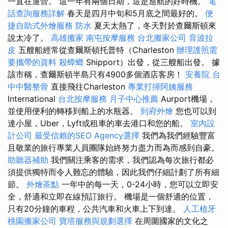
一直在運營。 這一年有兩個日期，這是巡航的好時機。
電
話查詢服務詳解
春天是四月中旬和5月底之間最好的。
便
捷自助式外燴服務
防水
夏天太熱了，冬天對於查爾斯頓來
說太冷了。
高雄搬家
南屯按摩服務
台北搬家公司
音波拉
皮
五艘船經常從查爾斯頓托普特（Charleston
辦理護照需
要攜帶的資料
殺蟑螂
Shipport）出發，從三艘船出發。 據
該市稱，查爾斯頓半島只有4900多個酒店客房！
安養院
台
中中醫整骨
直接飛往Charleston
專業打掃阿姨服務
International
台北按摩服務
月子中心推薦
Aurport機場，
並使用便利的轉移到船上的水瓶器。
到府外燴
您也可以到
達小屋，Uber，Lyft或租車的車去港口和您的船。
室內設
計公司
最受信賴的SEO Agency選擇
我們為我們經驗豐富
且敬業的旅行專業人員團隊始終努力盡力而為而感到自豪。
助聽器補助
我們關注乘客的需求，我們認為每次旅行都必
須提供獨特而令人難忘的體驗，因此我們仔細計劃了所有細
節。
外燴茶點
一年中的每一天，0-24小時，您可以立即安
全，舒適和立即在線預訂旅行。 機場是一個舒適的位置，
只有20分鐘的車程，公共汽車和火車上下到達。
人工植牙
桃園搬家公司
寶塔服務與規劃選擇
在周圍國家的文化之