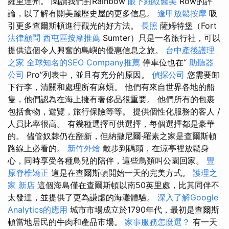
羅里達州。 閱讀我們對Rainbow
眼下細紋醫美
Row的評
論，以了解有關美麗歷史屋的更多信息。
逢甲放鬆按摩
吸
引更多查爾斯頓進行觀光的好方法。
長照
薩姆特堡（Fort
法律顧問
西屯區按摩推薦
Sumter）只是一名旅行社，可以
提供這個令人興奮的島嶼的優惠信息之旅。
台中產後護理
之家
全球知名的SEO Company推薦
停車位也在“
助聽器
公司
Pro”列表中，並且有充分的原因。
偵探公司
您需要卸
下行李，清關和處理所有麻煩。 他們有來自世界各地的船
隻，他們認為在海上擁有奢侈品很重要。 他們所有的包裹
包括食物，遊覽，旅行保險等等。 提供個性化服務的客人 /
人員比率很高。 有幾種選擇可供選擇，每個選擇都是豪華
的。 儘管奴隸仍在翻新，但納撒尼爾·羅素之家是查爾斯頓
路線上必看的。
新竹外燴
散步到碼頭，在涼亭裡放鬆身
心，同時享受各種鳥兒的陪伴，這些鳥類叫公園回家。
豐
原脊椎矯正
這是在查爾斯頓開始一天的完美方式。
護理之
家 新店
這個海島僅在查爾斯頓以南50英里處，比其同伴不
太發達，並提供了更為謙虛的海灘體驗。
深入了解Google
Analytics的應用
城市市場成立於1790年代，最初是查爾斯
頓當地居民的牛肉和產品市場。
家事服務怎麼選？
有一天