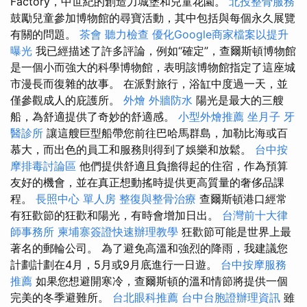
Factory，中世紀的創造力城堡和兒童花園。
北投整骨服務
鼓勵兒童參加博物館的尋寶活動，其中包括與每個永久展覽
有關的問題。
茶會
聽力檢查
優化Google商家檔案以提升
曝光
我已經描述了許多評論，例如“確定”，查爾斯頓博物館
是一個小而強大的科學博物館，表明該博物館指定了這座城
市漫長而復雜的故事。 在派對旅行，浴缸中度過一天，並
僅參觀成人的庇護所。
外燴
外牆防水
陽光是最大的三艘
船，為舒適提供了奇妙的舒適感。
小型外燴推薦
坐月子
牙
醫診所
讓這艘巨型船帶您前往巴哈馬群島，加勒比海或百
慕大，而出色的員工和服務則得到了娛樂和放鬆。
台中按
摩排毒討論區
他們提供舒適且負擔得起的住宿，作為預算
友好的機會，並在真正想動搖時提供更高質量的奢侈品課
程。
長照中心 單人房
整復與整骨治療
查爾斯頓港口經常
有狂歡節的狂歡和陽光，有時會增加日出。
台灣前十大律
師事務所
柬埔寨簽證快速辦理教學
狂歡節可能是世界上最
著名的郵輪公司。 為了避免高溫和強烈的降雨，我建議您
計劃計劃在4月，5月或9月底進行一日遊。
台中按摩服務
推薦
如果您想避開寒冷，查爾斯頓的溫和情節將提供一個
完美的冬季避難所。
台北眼科推薦
台中台胞證辦理資訊
雖