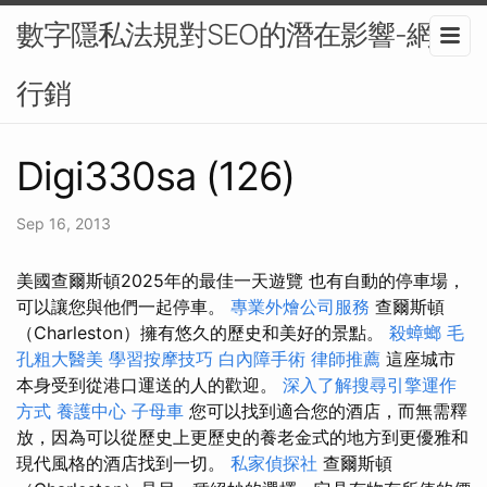
數字隱私法規對SEO的潛在影響-網路
行銷
Digi330sa (126)
Sep 16, 2013
美國查爾斯頓2025年的最佳一天遊覽 也有自動的停車場，
可以讓您與他們一起停車。
專業外燴公司服務
查爾斯頓
（Charleston）擁有悠久的歷史和美好的景點。
殺蟑螂
毛
孔粗大醫美
學習按摩技巧
白內障手術
律師推薦
這座城市
本身受到從港口運送的人的歡迎。
深入了解搜尋引擎運作
方式
養護中心
子母車
您可以找到適合您的酒店，而無需釋
放，因為可以從歷史上更歷史的養老金式的地方到更優雅和
現代風格的酒店找到一切。
私家偵探社
查爾斯頓