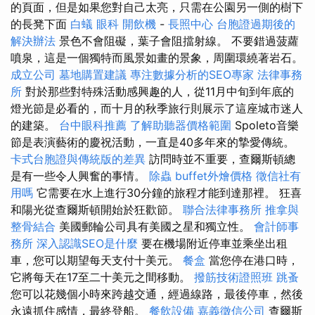
的頁面，但是如果您對自己太亮，只需在公園另一側的樹下
的長凳下面
白蟻
眼科
開飲機
-
長照中心
台胞證過期後的
解決辦法
景色不會阻礙，葉子會阻擋射線。 不要錯過菠蘿
噴泉，這是一個獨特而風景如畫的景象，周圍環繞著岩石。
成立公司
墓地購置建議
專注數據分析的SEO專家
法律事務
所
對於那些對特殊活動感興趣的人，從11月中旬到年底的
燈光節是必看的，而十月的秋季旅行則展示了這座城市迷人
的建築。
台中眼科推薦
了解助聽器價格範圍
Spoleto音樂
節是表演藝術的慶祝活動，一直是40多年來的摯愛傳統。
卡式台胞證與傳統版的差異
訪問時並不重要，查爾斯頓總
是有一些令人興奮的事情。
除蟲
buffet外燴價格
徵信社有
用嗎
它需要在水上進行30分鐘的旅程才能到達那裡。 狂喜
和陽光從查爾斯頓開始於狂歡節。
聯合法律事務所
推拿與
整骨結合
美國郵輪公司具有美國之星和獨立性。
會計師事
務所
深入認識SEO是什麼
要在機場附近停車並乘坐出租
車，您可以期望每天支付十美元。
餐盒
當您停在港口時，
它將每天在17至二十美元之間移動。
撥筋技術證照班
跳蚤
您可以花幾個小時來跨越交通，經過線路，最後停車，然後
永遠抓住感情，最終登船。
餐飲設備
嘉義徵信公司
查爾斯