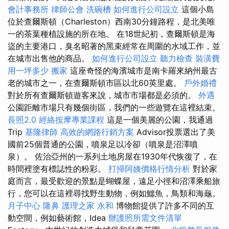
會計事務所
律師公會
洗碗槽
如何進行公司設立
這個小島
位於查爾斯頓（Charleston）西南30分鐘路程，是北美唯
一的茶葉種植設施的所在地。 在18世紀初，查爾斯頓是海
盜的主要港口，臭名昭著的黑束經常在周圍的水域工作，並
在城市出售他的商品。
如何進行公司設立
聽力檢查
裝潢費
用一坪多少
搬家
這座奇怪的海濱城市是南卡羅來納州最古
老的城市之一，在查爾斯頓市區以北60英里處。
戶外婚禮
對於所有查爾斯頓遊客來說，城市市場都是必須的。
外遇
公園距離市場只有幾個街區，我們的一些遊覽在這裡結束。
長照2.0
經絡按摩專業課程
這是一個美麗的公園，我通過
Trip
基隆律師
高效的網路行銷方案
Advisor投票選出了美
國前25個普通的公園，噴泉足以冷卻（噴泉是沼澤噴
泉）。 佐治亞州的一系列土地房屋在1930年代恢復了，在
時間裡塗有標誌性的粉彩。
打掃阿姨價格行情分析
對於家
庭而言，最受歡迎的景點是蝴蝶屋，遠足小徑和沼澤乘船旅
行，您可以在這裡尋找野生動物，例如鱷魚，鳥類和海龜。
月子中心
隆鼻
護理之家 永和
博物館提供了許多不同的互
動空間，例如藝術館，Idea
辦護照所需文件清單