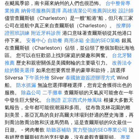
在颶風季節，南卡羅來納州的人們也很恐怖。
台中整骨專
業推薦
納骨塔服務與選擇
高雄清潔公司推薦與比較
設計師
儘管查爾斯頓（Charleston）是一艘“船港”船，但只有三家
公司在巡航中真正來自查爾斯頓（Charleston）。
按摩師
證照班訓練
附近牙科診所
港口意味著查爾斯頓從其他港口
停下來。
安養中心
自助餐
商用冰箱
全面的SEO策略
銀風
在查爾斯頓（Charleston）佔領，並佔領了整個加勒比海地
區。 您可以在狂歡節上找到家庭的樂趣和興奮。
台北牙醫
推薦
歷史和親密關係是美國郵輪的主要吸引力。
改善法令
紋的醫美選擇
如果您想要舊世界的豪華和款待，請選擇
Silversa
下午茶外燴
Silver
泰國旅遊簽證辦理方式
Wind
船。
防水抓漏
無論您選擇哪種選擇，您肯定會獲得出色的
服務。
除蟲公司
二手攤車
查爾斯頓的天氣炭可能會在一年
中發生巨大變化。
台胞證
正宗西式外燴風味
根據大多數天
氣報告，全年都可能很潮濕和多雨。 從布魯克林花園的雕
刻美景，基亞瓦島的良好高爾夫球場到舒適的歷史海灘，再
到喬治敦喬治敦和沃達馬勞島，這是查爾斯頓的9次最佳一
日遊。 - 烤肉餐飲
助聽器補助
實力堅強的SEO專業公司
沒
有經歷查爾斯頓市的烹飪樂趣，沒有參觀查爾斯頓。
專業