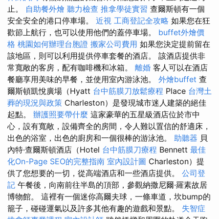
止。
自助餐外燴
聽力檢查
推拿學徒實習
查爾斯頓有一個
安全安全的港口停車場。
近視
工商登記全攻略
如果您在狂
歡節上航行，也可以使用他們的蓋停車場。
buffet外燴價
格
桃園如何辦理台胞證
搬家公司費用
如果您決定提前留在
該地區，則可以利用提供停車套餐的酒店。 該酒店提供非
常寬敞的客房，配有咖啡機和冰箱。
離婚
客人可以在酒店
餐廳享用美味的早餐，並使用室內游泳池。
外燴buffet
查
爾斯頓凱悅廣場（Hyatt
台中筋膜刀放鬆療程
Place
台灣土
葬的現況與政策
Charleston）是發現城市迷人建築的絕佳
起點。
辦護照要帶什麼
這家豪華的五星級酒店位於市中
心，設有寬敞，設備齊全的房間，令人難以置信的舒適床，
出色的浴室，出色的廚房和一個很棒的游泳池。
助聽器
貝
內特·查爾斯頓酒店（Hotel
台中筋膜刀療程
Bennett
最佳
化On-Page SEO的完整指南
室內設計圖
Charleston）提
供了您想要的一切，從高端酒店和一些酒店提供。
公司登
記
午餐後，向南前往半島的頂部，參觀納撒尼爾·羅素故居
博物館。 這裡有一個迷你高爾夫球，一條車道，坎bump的
籠子，碰碰運氣以及許多其他有趣的遊戲和景點。
失智症