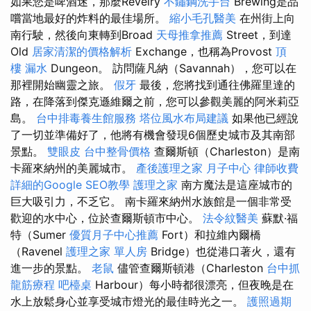
如果您是啤酒迷，那麼Revelry
不鏽鋼洗手台
Brewing是品
嚐當地最好的炸料的最佳場所。
縮小毛孔醫美
在州街上向
南行駛，然後向東轉到Broad
天母推拿推薦
Street，到達
Old
居家清潔的價格解析
Exchange，也稱為Provost
頂
樓 漏水
Dungeon。 訪問薩凡納（Savannah），您可以在
那裡開始幽靈之旅。
假牙
最後，您將找到通往佛羅里達的
路，在降落到傑克遜維爾之前，您可以參觀美麗的阿米莉亞
島。
台中排毒養生館服務
塔位風水布局建議
如果他已經說
了一切並準備好了，他將有機會發現6個歷史城市及其南部
景點。
雙眼皮
台中整骨價格
查爾斯頓（Charleston）是南
卡羅來納州的美麗城市。
產後護理之家 月子中心
律師收費
詳細的Google SEO教學
護理之家
南方魔法是這座城市的
巨大吸引力，不乏它。 南卡羅來納州水族館是一個非常受
歡迎的水中心，位於查爾斯頓市中心。
法令紋醫美
蘇默·福
特（Sumer
優質月子中心推薦
Fort）和拉維內爾橋
（Ravenel
護理之家 單人房
Bridge）也從港口著火，還有
進一步的景點。
老鼠
儘管查爾斯頓港（Charleston
台中抓
龍筋療程
吧檯桌
Harbour）每小時都很漂亮，但夜晚是在
水上放鬆身心並享受城市燈光的最佳時光之一。
護照過期