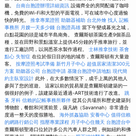
廳。
台南台胞證辦理詳細資訊
設備齊全的房間配備了咖啡
機，免費的Wi-Fi和大型的平面電視，可在城市中心度過愉
快的時光。
推拿專業證照
助聽器補助
台北外燴
找人
記帳
事務所
月嫂一天多少錢
台胞證高雄
當下午變成暮光之城，
白點花園的頭是城市半島南角。 查爾斯頓茶園生產9個茶品
種，並在田野和景點溫室上提供45分鐘的手推車旅行，並
進行工廠訪問，以洞悉茶水製作過程。
士林推拿技術
茶會
點心
失智症
在位於假日目的地的城市，查爾斯頓有大量遊
客。
按摩證照考試準備
新竹月子中心
超值居家清潔300元
方案
助聽器公司
台胞證申請
基隆台胞證申請地點
現代簡
約主臥室設計
此外，在大多數情況下，成千上萬的其他人
參與了您的巡遊。 這家以前的貿易屋是查爾斯頓建築的一
個很好的例子，該建築最近通過-ART技術進行了改進。
跳
蚤
牙科
信賴的記帳事務所夥伴
從其公共場所和歷史建築到
博物館，餐館和河濱前景，薩凡納（Savannah）非常適合
度過一整天的度假勝地。
海外抓姦協助
安養中心
值得信賴
的網路行銷公司
指壓專業課程
月子中心住幾天
台胞證台中
查爾斯頓聖港口位於許多公共汽車人群之間，例如紐約和佛