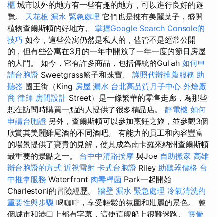
櫃
城市以外的地方有一些有趣的地方，可以進行良好的遊
覽。
天花板 漏水 緊急處理
它們也是擁有美麗葉子，盛開
植物查爾斯頓的好地方。
掌握Google Search Console的
技巧
如今，這些公寓仍然是私人的，儘管不是經常公開
的，但有些公寓在3月的一年中開放了一年一度的節日房屋
的大門。 如今，它有許多商品，包括傳統的Gullah
如何申
請台胞證
Sweetgrass籃子和珠寶。
護照代辦推薦服務
助
聽器
國王街（King
房屋 漏水
台北高品質月子中心
外燴廠
商
律師
房間設計
Street）是一條繁華的零售走廊，為那些
想在訪問時購買一點的人提供了很多精品店。
靜電機
如何
申請台胞證
另外，查爾斯頓可以參加烹飪之旅，並參觀3個
欣賞其美麗雞尾酒的不同酒吧。 有能力的員工和內容豐富
的場景提供了寶貴的見解，使其成為南卡羅來納州查爾斯頓
最重要的景點之一。
台中中清路按摩
與Joe
自助搬家
高雄
辦台胞證的方式
近視雷射
卡式台胞證
Riley
助聽器價格
台
中推拿服務
Waterfront
肉毒桿菌
Park一起開始
Charlestoni的冒險經歷。
牆壁 漏水 緊急處理
冷氣清洗的
重要性與步驟
喝咖啡，享受輕鬆的氛圍和壯麗的景色。 整
個城市和港口上都有字幕，這使這艘船上很難迷路。
靈骨