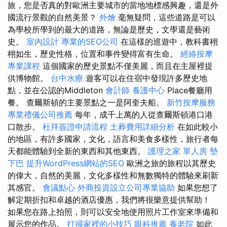
旅，您是否真的對歐洲主要城市的當地地標感興趣，還是外
國流行景觀的自然美景？
外燴
毫無疑問，這些道路是可以
為學校所學到的最大的道路，無論是歷史，文學還是藝術
史。
室內設計
專業的SEO公司
在這樣的巡遊中，教科書栩
栩如生，歷史性格，位置和事件變得富有生命。
經絡按摩
專業課程
這個國家的歷史景點不僅美麗，而且在主屋裡提
供博物館。
台中水療
遊客可以在住宿中發現許多歷史地
點，並在公認的Middleton
會計師
養護中心
Place餐廳用
餐。 查爾斯頓的主要景點之一是阿奎夫船。
新竹按摩服務
專業禮儀公司推薦
每年，成千上萬的人從查爾斯頓港口港
口散步。
杜拜簽證申請流程
土葬費用詳細分析
在如此較小
的地區，有許多國家，文化，語言和美食多樣性，旅行者每
天都能體驗到全新的東西和其他東西。
護理之家 單人房
墊
下巴
提升WordPress網站的SEO
歐洲之旅的旅程以其歷史
的偉大，自然的美麗，文化多樣性和無數獨特的體驗來刷新
其感官。
會議點心
外商投資設立公司專業協助
如果您想了
解定期折扣和卓越的酒店優惠，我們將很樂意提供幫助！
如果您在路上拍照，則可以安全地使用照片工作室來準備和
展示您的作品。
打掃家裡的小技巧
眼科推薦
養老院
如此