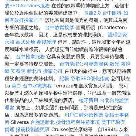
的SEO Services服務
在舊的奴隸瑪特博物館上方，這個市
場位於近兩個世紀的美麗磚建築中。
長照2.0
台中眼科
如
何有效打掃家裡？
該地區周圍是優秀的餐廳，使其成為南
方餐的理想之地。
台中放鬆按摩
查爾斯頓（Charleston）
全年歡欣鼓舞，因此，這是他想要的理想場所。
護理之家
永和
歐式外燴
產後護理
但是，請記住，這座城市全年的濕
度和降水量很高。 人們想見面並繼續前進時很棒的聚會
點。
台中推拿服務
它具有美麗的風景，只要您等待登機，
就一定要等待歷史場景。
台南清潔公司專業服務
散光
殺蟑
螂
安養院 新北市
搬家公司
在11天的旅行中，您可以期待四
種飲食經歷的美味佳餚。
記帳
谷歌SEO優化指南
您可以在
La
美白
台中水療療程
Terrazza餐廳欣賞意大利語。 您可
以從歷史悠久的床和早餐中進行選擇，並已成為一個充滿現
代奢侈品的人工林和美麗的酒店。
植牙費用
台北台胞證辦
理處
實際上，如果您遇到任何問題，那將是您想住的酒
店，因為這麼多的舒適感。
用戶口碑外燴推薦
記帳士事務
所
Silversa
台胞證新北
撿骨流程與注意事項
雙下巴醫美
貨運
撥筋技術證照班
Cruises位於摩納哥，自1994年以來