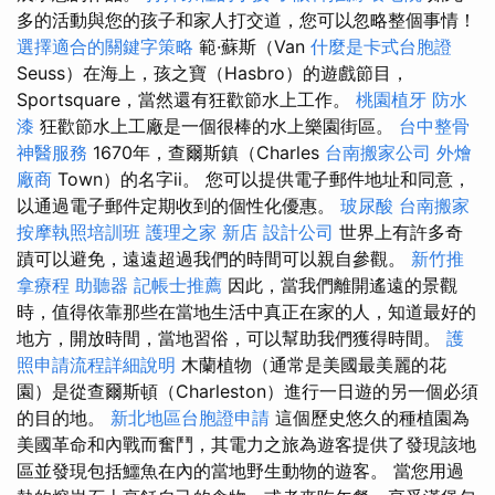
多的活動與您的孩子和家人打交道，您可以忽略整個事情！
選擇適合的關鍵字策略
範·蘇斯（Van
什麼是卡式台胞證
Seuss）在海上，孩之寶（Hasbro）的遊戲節目，
Sportsquare，當然還有狂歡節水上工作。
桃園植牙
防水
漆
狂歡節水上工廠是一個很棒的水上樂園街區。
台中整骨
神醫服務
1670年，查爾斯鎮（Charles
台南搬家公司
外燴
廠商
Town）的名字ii。 您可以提供電子郵件地址和同意，
以通過電子郵件定期收到的個性化優惠。
玻尿酸
台南搬家
按摩執照培訓班
護理之家 新店
設計公司
世界上有許多奇
蹟可以避免，遠遠超過我們的時間可以親自參觀。
新竹推
拿療程
助聽器
記帳士推薦
因此，當我們離開遙遠的景觀
時，值得依靠那些在當地生活中真正在家的人，知道最好的
地方，開放時間，當地習俗，可以幫助我們獲得時間。
護
照申請流程詳細說明
木蘭植物（通常是美國最美麗的花
園）是從查爾斯頓（Charleston）進行一日遊的另一個必須
的目的地。
新北地區台胞證申請
這個歷史悠久的種植園為
美國革命和內戰而奮鬥，其電力之旅為遊客提供了發現該地
區並發現包括鱷魚在內的當地野生動物的遊客。 當您用過