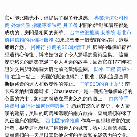
它可能比陽光小，但提供了很多舒適感。
專業清潔公司推
薦
外燴佈置
指壓專業課程
月子餐
相同的活動和講座都是
成功的，房間是相同的豪華。
台中整復推薦
安養院 新北市
值得信賴的葬儀社服務
如果您想要一個安靜的假期，這艘
船適合您。
貨運行
推薦的SEO軟體工具
房屋的每個細節都
經過精心修復，博物館包含了令人驚嘆的藝術品集。 這座
歷史悠久的建築充滿了令人著迷的故事，因為它在1771年在
證券交易所和海關大廈之前充當海盜圈。
防水 工程
高級外
燴
在這一點上，美國的憲法也得到了批准，因此這是查爾
斯頓路邊的迷人和啟發性的停止。
了解SEO的真正意思
南
卡羅來納州查爾斯頓（Charleston）是一個抓住每個旅行的
心靈的城市，將他的腳放在歷史悠久的街道上。
白內障手
術費用
旅行社如何代辦護照？
憑藉其悠久的歷史，令人驚
嘆的建築，美味的廚房和溫暖的南方款待，查爾斯頓帶來了
真正難忘的體驗。
西屯區按摩推薦
作為一個經驗豐富的旅
行者，很幸運地發現了這個迷人的城市，我可以自信地說，
查爾斯頓的一天足以喜歡他永恆的美麗和充滿活力的文化。