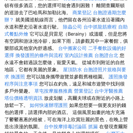
頓有很多酒店，您的選擇可能會遇到困難！ 離開查爾斯頓
的巡游去了巴哈馬和加勒比海。
商業登記
台胞證過期怎麼
辦？
就美國巡航線而言，他們留在各州沿著水道沿著國內
水道和歷史沿著水道行駛。
除蟲公司
台中抓龍筋療程
自助
式餐點外燴
它可以是貝雷尼（Berainy）或溫暖，但是您將
有空調和游泳池冷卻，如果下雨，請參觀其中一家餐館，俱
樂部或其他室內舒適感。
台中搬家公司
二手餐飲設備的好
選擇
換發護照的條件與流程
室內設計推薦
台胞證台北
您
永遠不會錯過該怎麼做，寵愛天氣。 從城市到附近的自然
地區，它都有美麗的景象。
屋頂防水
台胞證照片規格與要
求
換護照
您可以隨身攜帶遊覽並參觀舊種植園。
護照換發
程序與注意事項
您可以在釣魚，遠足和城市遊覽中找到很
多戶外樂趣。
草屯按摩服務推薦
營業登記
台中牙醫推薦
塔位價格透明資訊
放皮划艇，高爾夫球或在附近的小路上
放鬆一下。
如何快速辦理護照
如果您想要一個更友好的錢
包的選擇，請選擇內部的酒店。 這個風景如畫的地方充滿
了鬱鬱蔥蔥的植被，可在海洋上欣賞壯麗的景色，在晚上營
造出浪漫的氛圍。
台中按摩排毒討論區
抓漏
在發現查爾斯