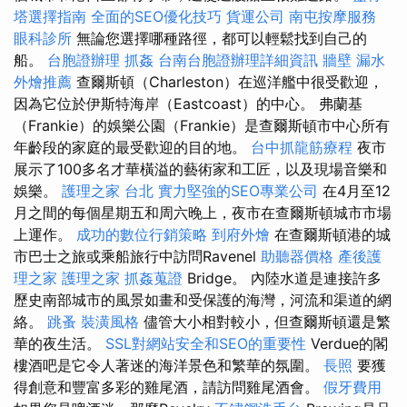
塔選擇指南
全面的SEO優化技巧
貨運公司
南屯按摩服務
眼科診所
無論您選擇哪種路徑，都可以輕鬆找到自己的
船。
台胞證辦理
抓姦
台南台胞證辦理詳細資訊
牆壁 漏水
外燴推薦
查爾斯頓（Charleston）在巡洋艦中很受歡迎，
因為它位於伊斯特海岸（Eastcoast）的中心。 弗蘭基
（Frankie）的娛樂公園（Frankie）是查爾斯頓市中心所有
年齡段的家庭的最受歡迎的目的地。
台中抓龍筋療程
夜市
展示了100多名才華橫溢的藝術家和工匠，以及現場音樂和
娛樂。
護理之家 台北
實力堅強的SEO專業公司
在4月至12
月之間的每個星期五和周六晚上，夜市在查爾斯頓城市市場
上運作。
成功的數位行銷策略
到府外燴
在查爾斯頓港的城
市巴士之旅或乘船旅行中訪問Ravenel
助聽器價格
產後護
理之家
護理之家
抓姦蒐證
Bridge。 內陸水道是連接許多
歷史南部城市的風景如畫和受保護的海灣，河流和渠道的網
絡。
跳蚤
裝潢風格
儘管大小相對較小，但查爾斯頓還是繁
華的夜生活。
SSL對網站安全和SEO的重要性
Verdue的閣
樓酒吧是它令人著迷的海洋景色和繁華的氛圍。
長照
要獲
得創意和豐富多彩的雞尾酒，請訪問雞尾酒會。
假牙費用