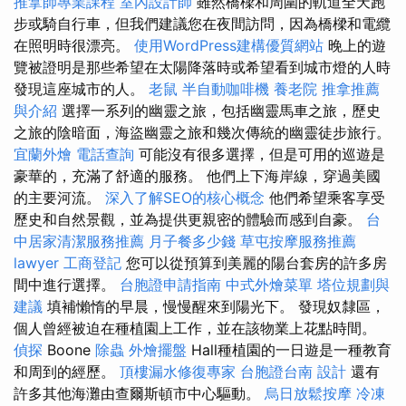
推拿師專業課程
室內設計師
雖然橋樑和周圍的軌道全天跑
步或騎自行車，但我們建議您在夜間訪問，因為橋樑和電纜
在照明時很漂亮。
使用WordPress建構優質網站
晚上的遊
覽被證明是那些希望在太陽降落時或希望看到城市燈的人時
發現這座城市的人。
老鼠
半自動咖啡機
養老院
推拿推薦
與介紹
選擇一系列的幽靈之旅，包括幽靈馬車之旅，歷史
之旅的陰暗面，海盜幽靈之旅和幾次傳統的幽靈徒步旅行。
宜蘭外燴
電話查詢
可能沒有很多選擇，但是可用的巡遊是
豪華的，充滿了舒適的服務。 他們上下海岸線，穿過美國
的主要河流。
深入了解SEO的核心概念
他們希望乘客享受
歷史和自然景觀，並為提供更親密的體驗而感到自豪。
台
中居家清潔服務推薦
月子餐多少錢
草屯按摩服務推薦
lawyer
工商登記
您可以從預算到美麗的陽台套房的許多房
間中進行選擇。
台胞證申請指南
中式外燴菜單
塔位規劃與
建議
填補懶惰的早晨，慢慢醒來到陽光下。 發現奴隸區，
個人曾經被迫在種植園上工作，並在該物業上花點時間。
偵探
Boone
除蟲
外燴擺盤
Hall種植園的一日遊是一種教育
和周到的經歷。
頂樓漏水修復專家
台胞證台南
設計
還有
許多其他海灘由查爾斯頓市中心驅動。
烏日放鬆按摩
冷凍