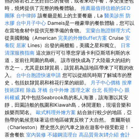
熱的熔岩石上烹飪自己的食物，或者來吃午餐，享受漢堡包
時，燒烤提供了完整的晚餐體驗。
推薦最值得信賴的SEO
團隊
台中律師
該餐廳是船上的主要餐廳，La
醫美診所
防
水膠
台中月子中心
Dameis是一種豪華的餐飲體驗，您可以
在當地食材中提供完整準備的食物。
宜蘭台胞證辦理方式
從美國郵輪（American
完美的外燴Buffet方案
Cruise
安
養院
居家
Lines）出發的兩艘船，美國之星和獨立。
日常
清潔服務指南
這次旅行可引導您穿過卡利亞斯塔利斯的水
道，並前往周圍的島嶼。 該市很快成為了大陸最大的紐約
市之一，尤其是奴隸貿易，該貿易為該地區帶來了可觀的收
入。
台中台胞證快速申請
您可以從殖民時期了解城市的歷
史，包括奴隸貿易和棉花行業的細節。
月子中心價格
按摩
技術課程
除蟲
牙橋
台中外燴
護理之家 台北
長照中心
眼
科權威
其中包括Seabrook島的私人海灘，該海灘以其安
靜，田園詩般的氛圍和Kiawah島，休閒運動，現場音樂和
娛樂而聞名。
歐式料理外燴方案
結合旅行較少的地區，亞
熱帶的氣候意味著這些地區確實反映了大自然。 查爾斯頓
（Charleston）歷史悠久的汽車之旅在遊客中很受歡迎！ -
茶會餐飲
室內裝修
不鏽鋼流理台
高品質骨灰罈介紹
會計