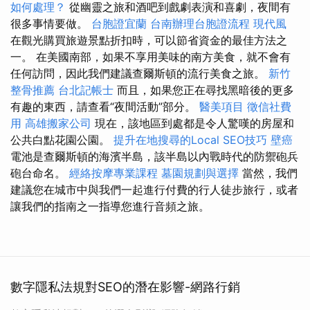
如何處理？
從幽靈之旅和酒吧到戲劇表演和喜劇，夜間有
很多事情要做。
台胞證宜蘭
台南辦理台胞證流程
現代風
在觀光購買旅遊景點折扣時，可以節省資金的最佳方法之
一。 在美國南部，如果不享用美味的南方美食，就不會有
任何訪問，因此我們建議查爾斯頓的流行美食之旅。
新竹
整骨推薦
台北記帳士
而且，如果您正在尋找黑暗後的更多
有趣的東西，請查看“夜間活動”部分。
醫美項目
徵信社費
用
高雄搬家公司
現在，該地區到處都是令人驚嘆的房屋和
公共白點花園公園。
提升在地搜尋的Local SEO技巧
壁癌
電池是查爾斯頓的海濱半島，該半島以內戰時代的防禦砲兵
砲台命名。
經絡按摩專業課程
墓園規劃與選擇
當然，我們
建議您在城市中與我們一起進行付費的行人徒步旅行，或者
讓我們的指南之一指導您進行音頻之旅。
數字隱私法規對SEO的潛在影響-網路行銷