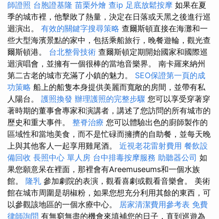
師證照
台胞證基隆
苗栗外燴
查ip
足底放鬆按摩
如果在夏
季的城市裡，他擊敗了熱量，決定在日落或天黑之後進行巡
迴演出。
有效的關鍵字搜尋策略
查爾斯頓直接在海灘和一
些大型海濱景點的家中，包括乘船旅行，晚餐遊輪，觀光查
爾斯頓港。
台北整骨技術
查爾斯頓定期開始國家和國際巡
迴演唱會，並擁有一個很棒的當地音樂界。 南卡羅來納州
第二古老的城市充滿了小鎮的魅力。
SEO保證第一頁的成
功策略
船上的船隻本身提供美麗而寬敞的房間，並帶有私
人陽台。
護照換發
辦理護照的完整步驟
您可以享受穿著穿
著時期的董事會專家和演講者，講述了您訪問的所有城市的
歷史和重大事件。
整脊治療
您可以體驗出色的廚師製作的
區域性和當地美食，而不是忙碌而擁擠的自助餐，並每天晚
上與其他客人一起享用雞尾酒。
近視老花雷射費用
餐飲設
備回收
長照中心 單人房
台中排毒按摩服務
助聽器公司
如
果您願意呆在裡面，那裡會有Areemuseums和一個水族
館。
隆乳
參加劇院的表演，觀看喜劇或觀看音樂會。 美術
館在城市周圍是胡椒粉，如果您想充分利用其餘的東西，可
以參觀該地區的一個水療中心。
居家清潔費用參考表
免費
律師詢問
有無窮無盡的機會來填補您的日子，直到巡遊為