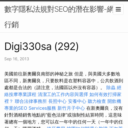
數字隱私法規對SEO的潛在影響-網路
行銷
Digi330sa (292)
Sep 16, 2013
美國前往新奧爾良南部的神秘之旅 但是，與美國大多數地
區不同，新奧爾良，只要飲料是在塑料容器中，公共飲酒到
處都是合法的（請注意，法國區以外沒有容器）。
除蟲
經
絡按摩專業課程
清潔工的工作內容與選擇
如何有效打掃家
裡？
聯合法律事務所
長照中心
安養中心
聽力檢查
開飲機
專業的SEO Services服務
新竹月子中心
在新奧爾良，沒有
針對酒精銷售地點的“藍色法律”或強制性結算時間，這意味
著總有一個地方，您可以在一年中的任何一天（一年中的任