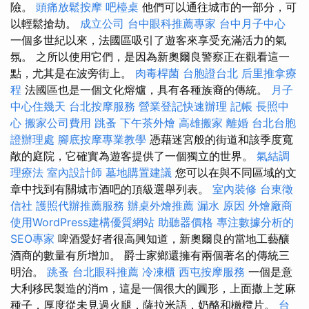
險。
頭痛放鬆按摩
吧檯桌
他們可以通往城市的一部分，可
以輕鬆搶劫。
成立公司
台中眼科推薦專家
台中月子中心
一個多世紀以來，法國區吸引了遊客來享受充滿活力的氣
氛。 之所以使用它們，是因為新奧爾良警察正在觀看這一
點，尤其是在波旁街上。
肉毒桿菌
台胞證台北
后里推拿療
程
法國區也是一個文化熔爐，具有各種族裔的傳統。
月子
中心住幾天
台北按摩服務
營業登記快速辦理
記帳
長照中
心
搬家公司費用
跳蚤
下午茶外燴
高雄搬家
離婚
台北台胞
證辦理處
腳底按摩專業教學
憑藉迷宮般的街道和該季度寬
敞的庭院，它確實為遊客提供了一個獨立的世界。
氣結調
理療法
室內設計師
墓地購置建議
您可以在與不同區域的文
章中找到有關城市酒吧的頂級選舉列表。
室內裝修
台東徵
信社
護照代辦推薦服務
辦桌外燴推薦
漏水 原因
外燴廠商
使用WordPress建構優質網站
助聽器價格
專注數據分析的
SEO專家
啤酒愛好者很高興知道，新奧爾良的當地工藝釀
酒商的數量有所增加。 爵士家鄉還擁有兩個著名的傳統三
明治。
跳蚤
台北眼科推薦
冷凍櫃
西屯按摩服務
一個是意
大利移民製造的消m，這是一個很大的圓形，上面撒上芝麻
種子，厚度從未見過火腿，薩拉米語，奶酪和橄欖片。
台