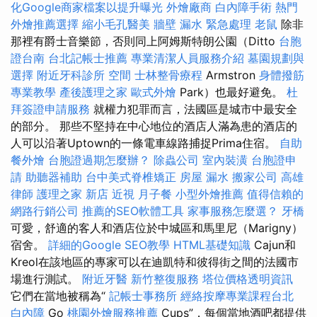
化Google商家檔案以提升曝光
外燴廠商
白內障手術
熱門
外燴推薦選擇
縮小毛孔醫美
牆壁 漏水 緊急處理
老鼠
除非
那裡有爵士音樂節，否則同上阿姆斯特朗公園（Ditto
台胞
證台南
台北記帳士推薦
專業清潔人員服務介紹
墓園規劃與
選擇
附近牙科診所
空間
士林整骨療程
Armstron
身體撥筋
專業教學
產後護理之家
歐式外燴
Park）也最好避免。
杜
拜簽證申請服務
就權力犯罪而言，法國區是城市中最安全
的部分。 那些不堅持在中心地位的酒店人滿為患的酒店的
人可以沿著Uptown的一條電車線路捕捉Prima住宿。
自助
餐外燴
台胞證過期怎麼辦？
除蟲公司
室內裝潢
台胞證申
請
助聽器補助
台中美式脊椎矯正
房屋 漏水
搬家公司
高雄
律師
護理之家 新店
近視
月子餐
小型外燴推薦
值得信賴的
網路行銷公司
推薦的SEO軟體工具
家事服務怎麼選？
牙橋
可愛，舒適的客人和酒店位於中城區和馬里尼（Marigny）
宿舍。
詳細的Google SEO教學
HTML基礎知識
Cajun和
Kreol在該地區的專家可以在迪凱特和彼得街之間的法國市
場進行測試。
附近牙醫
新竹整復服務
塔位價格透明資訊
它們在當地被稱為“
記帳士事務所
經絡按摩專業課程台北
白內障
Go
桃園外燴服務推薦
Cups”，每個當地酒吧都提供