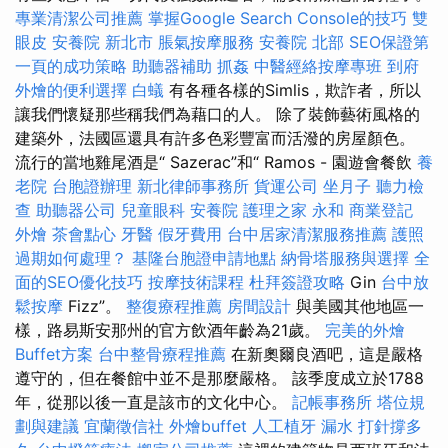
專業清潔公司推薦
掌握Google Search Console的技巧
雙
眼皮
安養院 新北市
脹氣按摩服務
安養院 北部
SEO保證第
一頁的成功策略
助聽器補助
抓姦
中醫經絡按摩專班
到府
外燴的便利選擇
白蟻
有各種各樣的Simlis，欺詐者，所以
讓我們懷疑那些稱我們為藉口的人。 除了裝飾藝術風格的
建築外，法國區還具有許多色彩豐富而活潑的房屋顏色。
流行的當地雞尾酒是“ Sazerac”和“ Ramos - 園遊會餐飲
養
老院
台胞證辦理
新北律師事務所
貨運公司
坐月子
聽力檢
查
助聽器公司
兒童眼科
安養院
護理之家 永和
商業登記
外燴
茶會點心
牙醫
假牙費用
台中居家清潔服務推薦
護照
過期如何處理？
基隆台胞證申請地點
納骨塔服務與選擇
全
面的SEO優化技巧
按摩技術課程
杜拜簽證攻略
Gin
台中放
鬆按摩
Fizz”。
整復療程推薦
房間設計
與美國其他地區一
樣，路易斯安那州的官方飲酒年齡為21歲。
完美的外燴
Buffet方案
台中整骨療程推薦
在新奧爾良酒吧，這是嚴格
遵守的，但在餐館中並不是那麼嚴格。 該季度成立於1788
年，從那以後一直是該市的文化中心。
記帳事務所
塔位規
劃與建議
宜蘭徵信社
外燴buffet
人工植牙
漏水 打針撐多