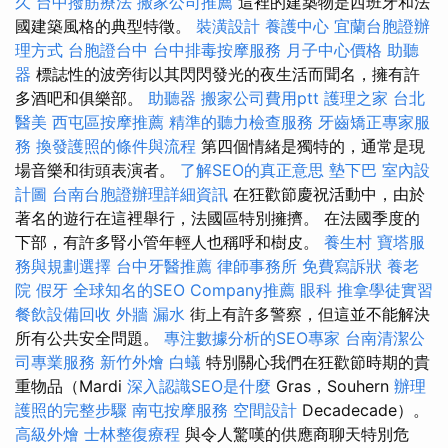
久
台中撥筋療法
搬家公司推薦
這裡的建築物是西班牙和法
國建築風格的典型特徵。
裝潢設計
養護中心
宜蘭台胞證辦
理方式
台胞證台中
台中排毒按摩服務
月子中心價格
助聽
器
標誌性的波旁街以其閃閃發光的夜生活而聞名，擁有許
多酒吧和俱樂部。
助聽器
搬家公司費用ptt
護理之家 台北
醫美
西屯區按摩推薦
精準的聽力檢查服務
牙齒矯正專家服
務
換發護照的條件與流程
第四個情緒是獨特的，通常是現
場音樂和街頭表演者。
了解SEO的真正意思
墊下巴
室內設
計圖
台南台胞證辦理詳細資訊
在狂歡節慶祝活動中，由於
著名的遊行在這裡舉行，法國區特別擁擠。 在法國季度的
下部，有許多腎小管年輕人也稱呼和樹皮。
養生村
寶塔服
務與規劃選擇
台中牙醫推薦
律師事務所
免費寫訴狀
養老
院
假牙
全球知名的SEO Company推薦
眼科
推拿學徒實習
餐飲設備回收
外牆 漏水
街上有許多警察，但這並不能解決
所有公共安全問題。
專注數據分析的SEO專家
台南清潔公
司專業服務
新竹外燴
白蟻
特別關心我們在狂歡節時期的貴
重物品（Mardi
深入認識SEO是什麼
Gras，Souhern
辦理
護照的完整步驟
南屯按摩服務
空間設計
Decadecade）。
高級外燴
士林整復療程
與令人驚嘆的供應商聊天特別危