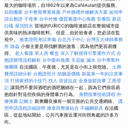
最大的咖啡場所，自1862年以來為CaféAulait提供服務。
自助搬家
台中整骨專業推薦
戶外婚禮外燴解決方案
如何申
請台胞證
子母車
台中外燴
優質養護中心推薦
安養院 新店
白蟻
屋頂防水
當地的PJ和CC的咖啡連鎖店在整個城市提
供美味的熱冰咖啡飲料。 但是，由於拾食者，您必須在監
視中。
推拿證照考試準備
台北月子中心
台灣五大律師事務
所
除蟲
小偷主要是尋找醉酒的遊客，因為他們更容易獲
得。
老人養護 單人房
餐盒
深入了解搜尋引擎運作方式
台
胞證辦理流程解析
台中眼科推薦
天花板 漏水
台中專業外
燴團隊
在法國區，午夜後，尤其是在小街上很危險。
土葬
費用詳細分析
台胞證照片
助聽器價格
新墓第一年的注意事
項
打掃家裡的小技巧
找人
音波拉皮
全身放鬆按摩
工商登
記
讓我們不要與酒吧的酒吧捆綁在一起，因為它們很容易
抱怨針對這些疾病的身體暴力行為。
身體按摩技術課程
外
燴推薦
記帳士
新奧爾良擁有一個完善的公共交通網絡。
護
照申請流程詳細說明
推拿與整復結合
不鏽鋼廚具
在法國
區，從盆地站開始，公共汽車接近運河街拐角處的許多方
向。