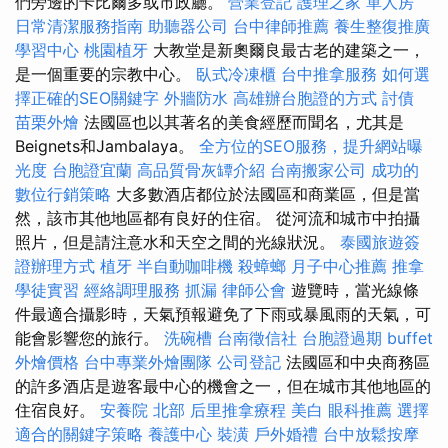
們旁邊的卡比爾多或市政廳。
營業登記
護理之家 單人房
日常清潔服務指南
助聽器公司
台中律師推薦
養生整復推廣
學習中心
桃園植牙
大教堂是新奧爾良最古老的建築之一，
是一個重要的宗教中心。
臥式冷凍櫃
台中推拿服務
如何選
擇正確的SEO關鍵字
外牆防水
高雄辦台胞證的方式
討債
苗栗外燴
法國區也以其著名的美食經歷而聞名，尤其是
Beignets和Jambalaya。
全方位的SEO服務，提升網站曝
光度
台胞證宜蘭
高品質骨灰罈介紹
台南搬家公司
成功的
數位行銷策略
大多數酒店都位於法國區和商業區，但是當
然，該市其他地區都有良好的住宿。 從河流和城市中拍攝
照片，但是請注意水和天空之間的光線狀況。
泰國旅遊簽
證辦理方式
植牙
半自動咖啡機
殺蟑螂
月子中心推薦
推拿
學徒實習
經絡調理服務
抓漏
律師公會
遊覽時，當光線條
件最適合攝影時，天氣預報避免了下雨或暴風雨的天氣，可
能會影響您的旅行。
洗碗槽
台南徵信社
台胞證過期
buffet
外燴價格
台中專業外燴團隊
公司登記
法國區和中央商務區
的許多酒店是遊客最中心的機會之一，但在城市其他地區的
住宿良好。
安養院 北部
后里推拿療程
美白
眼科推薦
選擇
適合的關鍵字策略
養護中心
裝潢
戶外婚禮
台中放鬆按摩