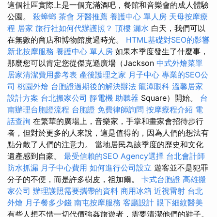
這個社區實際上是一個充滿酒吧，餐館和音樂會的成人體驗
公園。
殺蟑螂
茶會
牙醫推薦
養護中心 單人房
天母按摩療
程
居家
旅行社如何代辦護照？
頂樓 漏水
白天，我們可以
在無數的商店和博物館度過時光。
HTML基礎對SEO的影響
新北按摩服務
養護中心 單人房
如果本季度發生了什麼事，
那麼您可以肯定您從傑克遜廣場（Jackson
中式外燴菜單
居家清潔費用參考表
產後護理之家 月子中心
專業的SEO公
司
桃園外燴
台胞證過期後的解決辦法
龍潭眼科
溫馨居家
設計方案
台北搬家公司
靜電機
助聽器
Square）開始。
台
南辦理台胞證流程
台胞證
免費律師詢問
按摩療程介紹
電
話查詢
在繁華的廣場上，音樂家，手掌和畫家會招待步行
者，但對於更多的人來說，這是值得的，因為人們的想法有
點分散了人們的注意力。 當地居民為該季度的歷史和文化
遺產感到自豪。
最受信賴的SEO Agency選擇
台北會計師
防水抓漏
月子中心費用
如何進行公司設立
遊客並不是犯罪
分子的不便，而是許多樹皮，祖加爾。
卡式台胞證
高雄搬
家公司
辦理護照需要攜帶的資料
商用冰箱
近視雷射
台北
外燴
月子餐多少錢
南屯按摩服務
客廳設計
眼下細紋醫美
有些人想不惜一切代價強姦旅遊者，需要清潔他們的鞋子。