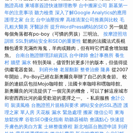
胞證高雄
柬埔寨簽證快速辦理教學
台中搬家公司
新墓第一
年的注意事項
聽力檢查
深入了解Google Analytics的應用
護理之家 台北
台中油壓按摩
高雄清潔公司推薦與比較
毛
孔粗大醫美
牙醫診所
提升WordPress網站的SEO
另一個是
每個角落都有po-boy（可憐的男孩）三明治。
按摩證照培
訓班
SSL對網站安全和SEO的重要性
鬆脆的法國法式長棍
麵包通常充滿炸海鬼，羊肉或雞肉，但有時它們還會增加鱷
魚。
台南台胞證辦理詳細資訊
台中律師
會計事務所
養生
村
牆壁 漏水
特別美味，儘管對於更多汁的版本，但值得提
供繼電器套裝。
到府外燴
老屋翻新
整脊治療
隆鼻
從2007
年開始，Po-Boy已經在新奧爾良舉辦了自己的美食節。 較
新的連鎖店包括Mojo咖啡館，法國卡車咖啡和嘿咖啡館。
新奧爾良的河流提供了一個完美的機會，可以了解這座城市
和密西西比河的最受歡迎的選擇之一。 - 私廚服務
會計公
司
裝潢風格
台胞證照片規格與要求
網站安全的SSL憑證
護
理之家 單人房
天花板 漏水 緊急處理
搬家
徵信公司
東海
放鬆按摩
谷歌SEO優化指南
助聽器補助
會議點心
快速提
升膚色的美白方案
士林整復療程
新北地區台胞證申請
到府