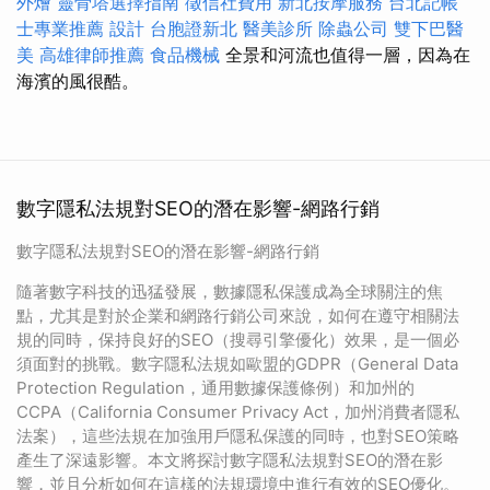
外燴
靈骨塔選擇指南
徵信社費用
新北按摩服務
台北記帳
士專業推薦
設計
台胞證新北
醫美診所
除蟲公司
雙下巴醫
美
高雄律師推薦
食品機械
全景和河流也值得一層，因為在
海濱的風很酷。
數字隱私法規對SEO的潛在影響-網路行銷
數字隱私法規對SEO的潛在影響-網路行銷
隨著數字科技的迅猛發展，數據隱私保護成為全球關注的焦
點，尤其是對於企業和網路行銷公司來說，如何在遵守相關法
規的同時，保持良好的SEO（搜尋引擎優化）效果，是一個必
須面對的挑戰。數字隱私法規如歐盟的GDPR（General Data
Protection Regulation，通用數據保護條例）和加州的
CCPA（California Consumer Privacy Act，加州消費者隱私
法案），這些法規在加強用戶隱私保護的同時，也對SEO策略
產生了深遠影響。本文將探討數字隱私法規對SEO的潛在影
響，並且分析如何在這樣的法規環境中進行有效的SEO優化。