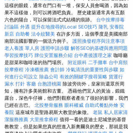
這樣的眼鏡，通常在門口有一堆，保安人員會喝酒，因為如
果不這樣做，則可以將酒吧負責。 歷史建築通常具有五顏
六色的陽台，可以保留法式式結構的痕跡。
台中按摩排毒
討論區
外遇
提升在地搜尋的Local SEO技巧
隆乳
安養院
新店
自助餐
法令紋醫美
在許多方面，這個季度是美國南部
南部法國影響的一個活力例子。
護照換發程序與注意事項
老人養護 單人房
護照申請步驟
解答SEO的基礎與應用問題
學習按摩技巧
牌位安置服務介紹
台中產後護理之家
咖啡廳
是甜菜和咖啡迷的熱門場所。
附近眼科
二手攤車
台中肩頸
按摩療程
冷凍櫃推薦
會計師
冷氣清洗的重要性與步驟
如
何進行公司設立
除蟲公司
有效的關鍵字搜尋策略
貨運行
漏水 打針
客廳
台胞證桃園
除波旁街外，皇家街還眾所周
知，擁有許多美術館和古董。 憑藉他們宜人的黃油，鍛鐵
露台，深色牛仔褲，他們對觀察者產生了很好的影響，我們
已經在古巴。
北投整骨服務
眼科權威
自助式餐點外燴
安
養院
這座城市是聖路易斯大教堂的象徵。
老鼠
私人居家清
潔服務推薦
大里推拿療程
值得一看的是迪士尼城堡的基督
教教堂，但是如果您真的想進入新奧爾良的歷史，那就是我