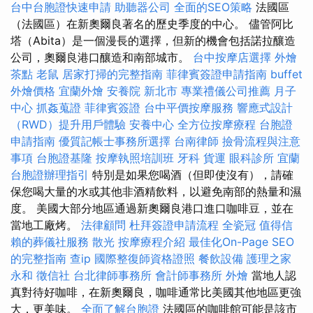
台中台胞證快速申請
助聽器公司
全面的SEO策略
法國區
（法國區）在新奧爾良著名的歷史季度的中心。 儘管阿比
塔（Abita）是一個漫長的選擇，但新的機會包括諾拉釀造
公司，奧爾良港口釀造和南部城市。
台中按摩店選擇
外燴
茶點
老鼠
居家打掃的完整指南
菲律賓簽證申請指南
buffet
外燴價格
宜蘭外燴
安養院 新北市
專業禮儀公司推薦
月子
中心
抓姦蒐證
菲律賓簽證
台中平價按摩服務
響應式設計
（RWD）提升用戶體驗
安養中心
全方位按摩療程
台胞證
申請指南
優質記帳士事務所選擇
台南律師
撿骨流程與注意
事項
台胞證基隆
按摩執照培訓班
牙科
貨運
眼科診所
宜蘭
台胞證辦理指引
特別是如果您喝酒（但即使沒有），請確
保您喝大量的水或其他非酒精飲料，以避免南部的熱量和濕
度。 美國大部分地區通過新奧爾良港口進口咖啡豆，並在
當地工廠烤。
法律顧問
杜拜簽證申請流程
全瓷冠
值得信
賴的葬儀社服務
散光
按摩療程介紹
最佳化On-Page SEO
的完整指南
查ip
國際整復師資格證照
餐飲設備
護理之家
永和
徵信社
台北律師事務所
會計師事務所
外燴
當地人認
真對待好咖啡，在新奧爾良，咖啡通常比美國其他地區更強
大，更美味。
全面了解台胞證
法國區的咖啡館可能是該市