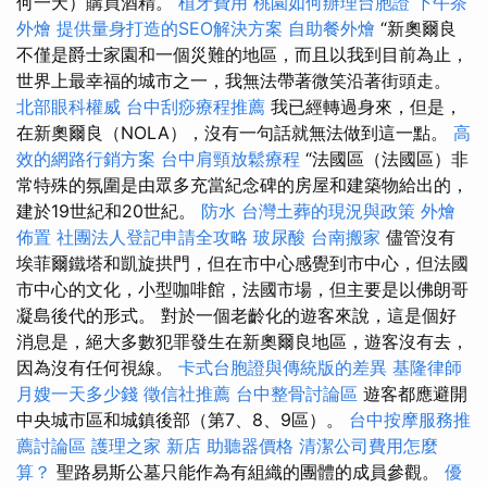
何一天）購買酒精。
植牙費用
桃園如何辦理台胞證
下午茶
外燴
提供量身打造的SEO解決方案
自助餐外燴
“新奧爾良
不僅是爵士家園和一個災難的地區，而且以我到目前為止，
世界上最幸福的城市之一，我無法帶著微笑沿著街頭走。
北部眼科權威
台中刮痧療程推薦
我已經轉過身來，但是，
在新奧爾良（NOLA），沒有一句話就無法做到這一點。
高
效的網路行銷方案
台中肩頸放鬆療程
“法國區（法國區）非
常特殊的氛圍是由眾多充當紀念碑的房屋和建築物給出的，
建於19世紀和20世紀。
防水
台灣土葬的現況與政策
外燴
佈置
社團法人登記申請全攻略
玻尿酸
台南搬家
儘管沒有
埃菲爾鐵塔和凱旋拱門，但在市中心感覺到市中心，但法國
市中心的文化，小型咖啡館，法國市場，但主要是以佛朗哥
凝島後代的形式。 對於一個老齡化的遊客來說，這是個好
消息是，絕大多數犯罪發生在新奧爾良地區，遊客沒有去，
因為沒有任何視線。
卡式台胞證與傳統版的差異
基隆律師
月嫂一天多少錢
徵信社推薦
台中整骨討論區
遊客都應避開
中央城市區和城鎮後部（第7、8、9區）。
台中按摩服務推
薦討論區
護理之家 新店
助聽器價格
清潔公司費用怎麼
算？
聖路易斯公墓只能作為有組織的團體的成員參觀。
優