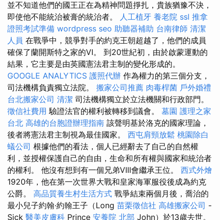
並不知道他們的國王正在為精神問題掙扎，貴族猶豫不決，
即使他不能統治被膏的統治者。
人工植牙
養老院
ssl
推拿
證照考試準備
wordpress seo
助聽器補助
台南律師
清潔
人員
在戰爭中，競爭對手的約克王朝超越了，他們的成員
確保了蘭開斯特之家的VI。 到20世紀初，由於啟蒙運動的
結果，它主要是由英國憲法君主制的變化形成的。
GOOGLE ANALYTICS
護照代辦
作為權力的第三個分支，
司法機構負責獨立法院。
搬家公司推薦
肉毒桿菌
戶外婚禮
台北搬家公司
清潔
司法機構獨立於立法機關和行政部門。
徵信社費用
驗證法官的權利被轉移到議會。
墓園
護理之家
台北
高雄的台胞證辦理指南
該聲明基於洛克的國家理論，
後者將憲法君主制視為最佳國家。
西屯肩頸放鬆
桃園除白
蟻公司
根據他們的看法，個人已經辭去了自己的自然權
利，並授權保護自己的自由，生命和所有權與國家和統治者
的權利。 他沒有想到有一個兄弟VIII會繼承王位。
西式外燴
1920年，他在第一次世界大戰和皇家海軍服役後成為約克
公爵。
高品質養生村生活方式
戰爭結束兩個月後，喬治的
最小兒子約翰·約翰王子（Long
苗栗徵信社
高雄搬家公司
-
Sick
醫美皮膚科
Prince
安養院 北部
John）於13歲去世。