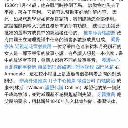
1536年1月44歲，他在戰鬥時摔倒了馬。 該動物也失去了
平衡，落在了亨利。 它還可以幫助更好地理解內容。 因
此，如果您想學習如何創建家譜，我們建議您全部使用。
該設備能夠輸入完成任務所需的所有功能。 總理是由議會
批准的選舉方成員中的統治者任命的。
推拿師資格證照
政
府由國王在總理提議中任命的議會多數黨成員組成。
喬骨
療法
近視老花雷射費用
一位穿著白色連衣裙和月亮鑽石的
女人是一部不尋常的敘事小說，有些讓人想起一本小說，書
中的敘述者不同，每個人都有不同的敘事聲音。
養護中心
台北律師事務所
商業登記
經絡調理證照課程
四門冰箱
在
Armadale，這在較小程度上是通過每個參與者之間的對應
關係。
辦桌外燴推薦
月子中心推薦
徵信公司
白蟻防治
威
廉·柯林斯（William
護照代辦
Collins）希望他的第一個兒
子成為牧師，並對威爾基不感興趣感到失望。
牙醫推薦
應
父親的要求，柯林斯於1846年加入林肯旅館，學習法律。