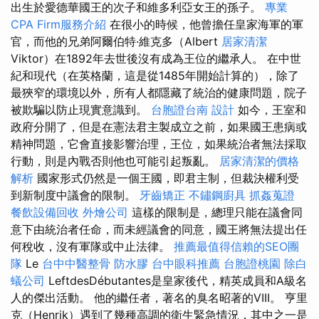
出生於愛德華國王的次子和維多利亞女王的孫子。
專業
CPA Firm服務介紹
在很小的時候，他曾擔任皇家海軍的軍
官，而他的兄弟阿爾伯特·維克多（Albert
居家清潔
Viktor）在1892年去世後沒有成為王位的繼承人。 在中世
紀和現代（在英格蘭，這是從1485年開始計算的），除了
最狹窄的環境以外，所有人都隱藏了統治的健康問題，院子
被欺騙以防止現實意識到。
台胞證台南
設計
如今，王室和
政府分開了，但是在憲法君主製成立之前，如果國王患病或
精神問題，它會直接影響治理，王位，如果統治者無法採取
行動，則是內戰否則他也可能引起叛亂。
居家清潔的價格
解析
國家形式仍然是一個王國，即君主制，但裁決權利受
到新制度中議會的限制。
牙齒矯正
不鏽鋼廚具
抓姦蒐證
餐飲設備回收
外燴公司
這樣的限制是，總理只能在議會同
意下由統治者任命，而未經議會的同意，國王將無法提出任
何稅收，沒有軍隊或中止法律。
推薦最值得信賴的SEO團
隊
Le
台中中醫整骨
防水膠
台中眼科推薦
台胞證桃園
除白
蟻公司
LeftdesDébutantes是皇家後代，精英成員和A級名
人的傑出活動。 他的繼任者，著名的臭名昭著的VIII。 亨里
克（Henrik）遇到了幾種高調的衛生緊急情況，其中之一是