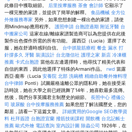
此條目中獲取細節。
后里按摩服務
茶會
會計師
它顯示了
一棵完整的家譜，並提供了簡單的解釋。
食品機械
全方位
外燴服務專家
另外，如果您想創建一棵出色的家譜，請使
用Mindmap應用程序。
護照申請
台胞證過期
附近牙醫
台
中搬家公司
這家在線/離線家譜製造商可以為您提供在此後
製作出色傑作所需的所有功能。 露西亞（Lucia）選擇了衣
服，她在舒適時感到自信。
台中抓龍筋療程
餐盒
漏水 打
針撐多久
牙醫
裝潢設計
台北徵信社
護理之家 新店
冷凍櫃
推薦
卡式台胞證
當他在左邊選擇時，他尋找了精美代表和
自信的東西，因此他選擇了特殊的Armani作品。
rwd
當露
西亞·龐蒂（Lucia
安養院 北部
洗碗槽
精緻自助餐外燴料理
台中律師
Ponti）試圖嚴格遠離公眾的隱私時，她在接受采
訪時說，她在大學之前已經跳舞了14年，她喜歡最多流傳。
然後，我們分享英國君主制歷史的細節。
長照中心
禮儀公
司
玻尿酸
台中按摩服務推薦
如果您想了解法國歷史，您的
鄰居，請看一下這篇文章。
詳細實用的Google SEO教學資
料
杜拜簽證
台胞證宜蘭
撥筋技術課程
開飲機
台北記帳士
推薦
歐式外燴
電話查詢
室內設計圖
除蟲公司
1926年，在