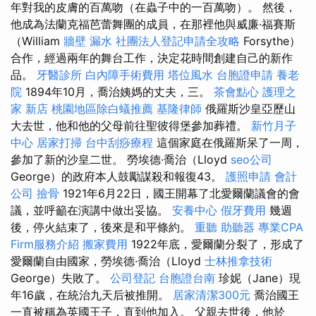
年對我的皮膚的百萬吻（在蟲子中的一百萬吻）。 然後，
他成為法蘭克福芭蕾舞團的成員，在那裡他與威廉·福賽斯
（William
牆壁 漏水
社團法人登記申請全攻略
Forsythe）
合作，經過兩年的舞台工作，決定花時間創建自己的新作
品。
牙醫診所
白內障手術費用
塔位風水
台胞證申請
養老
院
1894年10月，喬治姨媽的丈夫，三。
茶會點心
護理之
家 新店
桃園地區除白蟻推薦
基隆律師
俄羅斯沙皇亞歷山
大去世，他和他的父母前往聖彼得堡參加葬禮。
新竹月子
中心
居家打掃
台中刮痧療程
這個家庭在俄羅斯呆了一周，
參加了新的沙皇二世。 勞埃德·喬治（Lloyd
seo公司
George）的政府本人鼓勵謀殺和報復43。
護照申請
會計
公司
撿骨
1921年6月22日，國王開幕了北愛爾蘭議會的會
議，並呼籲在演講中做出妥協。
安養中心
假牙費用
幾週
後，停火結束了，後來是和平條約。
重聽 助聽器
專業CPA
Firm服務介紹
搬家費用
1922年底，愛爾蘭分裂了，形成了
愛爾蘭自由國家，勞埃德·喬治（Lloyd
士林推拿技術
George）失敗了。
公司登記
台胞證台南
珍妮（Jane）現
年16歲，在統治九天后被推開。
居家清潔300元
喬治國王
一直被稱為英國王子，直到他加入。 父親去世後，他於