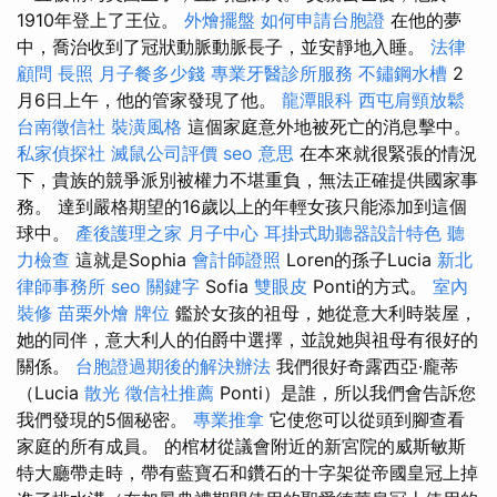
1910年登上了王位。
外燴擺盤
如何申請台胞證
在他的夢
中，喬治收到了冠狀動脈動脈長子，並安靜地入睡。
法律
顧問
長照
月子餐多少錢
專業牙醫診所服務
不鏽鋼水槽
2
月6日上午，他的管家發現了他。
龍潭眼科
西屯肩頸放鬆
台南徵信社
裝潢風格
這個家庭意外地被死亡的消息擊中。
私家偵探社
滅鼠公司評價
seo 意思
在本來就很緊張的情況
下，貴族的競爭派別被權力不堪重負，無法正確提供國家事
務。 達到嚴格期望的16歲以上的年輕女孩只能添加到這個
球中。
產後護理之家 月子中心
耳掛式助聽器設計特色
聽
力檢查
這就是Sophia
會計師證照
Loren的孫子Lucia
新北
律師事務所
seo 關鍵字
Sofia
雙眼皮
Ponti的方式。
室內
裝修
苗栗外燴
牌位
鑑於女孩的祖母，她從意大利時裝屋，
她的同伴，意大利人的伯爵中選擇，並說她與祖母有很好的
關係。
台胞證過期後的解決辦法
我們很好奇露西亞·龐蒂
（Lucia
散光
徵信社推薦
Ponti）是誰，所以我們會告訴您
我們發現的5個秘密。
專業推拿
它使您可以從頭到腳查看
家庭的所有成員。 的棺材從議會附近的新宮院的威斯敏斯
特大廳帶走時，帶有藍寶石和鑽石的十字架從帝國皇冠上掉