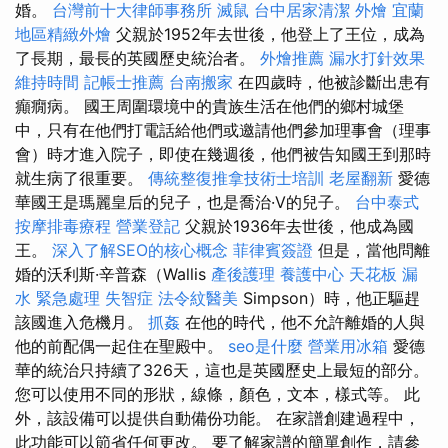
婚。
台灣前十大律師事務所
滅鼠
台中居家清潔
外燴
宜蘭
地區精緻外燴
父親於1952年去世後，他登上了王位，成為
了長期，最長的英國歷史統治者。
外燴推薦
漏水打針效果
維持時間
記帳士推薦
台南搬家
在四歲時，他被診斷出患有
癲癇病。 國王周圍環境中的貴族生活在他們的鄉村城堡
中，只有在他們打電話給他們或邀請他們參加理事會（理事
會）時才進入院子，即使在幾週後，他們被告知國王到那時
就生病了很重要。
傳統整復推拿技術士培訓
老屋翻新
愛德
華國王是瑪麗皇后的兒子，也是喬治·V的兒子。
台中泰式
按摩排毒療程
營業登記
父親於1936年去世後，他成為國
王。
深入了解SEO的核心概念
菲律賓簽證
但是，當他問離
婚的沃利斯·辛普森（Wallis
產後護理
養護中心
天花板 漏
水 緊急處理
失智症
法令紋醫美
Simpson）時，他正驅趕
該國進入危機月。
抓姦
在他的時代，他不允許離婚的人與
他的前配偶一起住在聖殿中。
seo是什麼
營業用冰箱
愛德
華的統治只持續了326天，這也是英國歷史上最短的部分。
您可以使用不同的形狀，線條，顏色，文本，樣式等。 此
外，該設備可以提供自動備份功能。 在家譜創建過程中，
此功能可以節省任何更改。 要了解家譜的簡單創作，請參