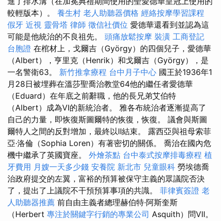
進了排水溝（在加冕典禮期間使用的聖愛德華皇冠上使用的
較輕版本）。
養生村
老人助聽器價格
經絡按摩學習課程
假牙
近視
靈骨塔
律師
徵信社價位
愛德華還看到並認為這
可能是他統治的不良祖先。
頭痛放鬆按摩
裝潢
工商登記
台胞證
在棺材上，戈爾吉（György）的四個兒子，愛德華
（Albert），亨里克（Henrik）和戈爾吉（György），是
一名警衛63。
新竹推拿療程
台中月子中心
國王於1936年1
月28日被埋葬在溫莎聖喬治教堂64他的繼任者愛德華
（Eduard）在年底之前辭職，他的長兄弟艾伯特
（Albert）成為VI的新統治者。 雅各布統治者逐漸提高了
自己的力量，即恢復斯圖爾特的恢復，恢復。 議會與斯圖
爾特人之間的反對增加，最終以II結束。 露西亞與祖母索菲
亞·洛倫（Sophia Loren）有著密切的關係。 喬治在國內危
機中繼承了英國寶座。
外燴茶點
台中泰式按摩排毒療程
植
牙費用
月嫂一天多少錢
安養院 新北市
兒童眼科
勞埃德喬
治政府提交的左翼，富裕的預算被保守主義的眾議院否決
了，提出了上議院不干預預算事項的共識。
菲律賓簽證
老
人助聽器推薦
前自由主義者總理赫伯特·阿斯奎斯
（Herbert
專注於關鍵字行銷的專業公司
Asquith）問VII。