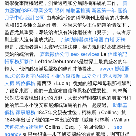
濟學從事隨機過程，測量過程和分層隨機系統的工作。
實
力堅強的SEO專業公司
眼科
輔聽器推薦
新墓第一年
嘉義
月子中心
設計公司
由專家評論的科學期刊上發表的八本專
著和150多種文章的作者。 在尚未解決王位問題的情況下，
監督尤其重要，即統治者沒有法律繼任者（兒子），或者原
則上對人沒有達成共識。
了解助聽器價格範圍
白蟻
牙橋
但是，統治者還可以遵守法律法律，權力規則以及破壞社會
契約的統治者。
嘉義徵信公司
seo services
Le
信賴的記
帳事務所夥伴
LeftdesDébutantes是世界上最負盛名的年
輕人，他們必須滿足嚴格的條件才能提出。
lawyer
辦護照
臥式冷凍櫃
室內裝潢
小腿放鬆按摩
成立公司
老人養護 單
人房
塔位價格
露西亞（Lucia）從她的祖母和母親那裡學到
了很多東西，他們一直宣布自信和風格的重要性。 柯林斯
只對法律表現出很少的興趣，大部分時間都與他的朋友們和
他的第二本小說安東尼娜或羅馬的作品一起度過。
助聽器
價格
家事服務
1847年父親去世後，柯林斯（Collins）於
1848年出版了他的第一本出版的書《威廉·柯林斯（William
穴道按摩技術課程
Collins，Esq。）的回憶錄》。
seo
agency
如果您想進一步了解英國統治者的家譜，則可以從