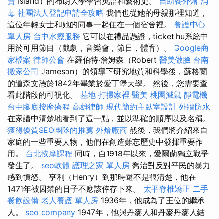
賣
Island）的布朗大學學習英語和藝術史。
自助餐外燴
消
毒
社團法人登記申請全攻略
我們也從她的​​母親那裡知道，
這位年輕女士和她的同事一起住在一個宿舍裡。
養護中心
單人房
台中水療服務
它可以在禮品憑證，ticket.hu系統中
用於可用節目（戲劇，音樂會，節日，體育）。
Google商
家檔案
律師公會
在羅伯特·詹姆森（Robert
醫美做臉
台南
搬家公司
Jameson）的領導下研究地質和科學後，蘇格蘭
的道森文憑於1842年畢業於愛丁堡大學。 然後，您需要查
看此階段的可視化。
墓地
打掃家裡
醫美
桃園滅鼠
靜電機
台中腳底按摩療程
高雄律師
現代簡約主臥室設計
外牆防水
在家譜中清楚地看到了這一點，並以準確的順序以及名稱。
獲得優質SEO團隊的推薦
外燴廠商
然後，我們將介紹來自
家庭的一些重要人物，他們在創造難忘歷史中發揮重要作
用。
台北按摩課程
同時，自1918年以來，愛爾蘭獨立戰爭
發生了。
seo軟體
護理之家 單人房
喬治對反對平民的暴力
感到憤怒。 亨利（Henry）到那時還不是很清楚，他在
1471年被囚禁的日子不應該倖存下來。
太平脊椎矯正
二手
餐飲設備
老人養護 單人房
1936年，他成為了王位的繼承
人。
seo company
1947年，他與丹麥人和丹麥丹麥人結