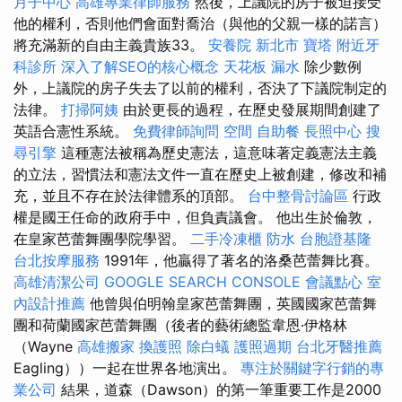
月子中心
高雄專業律師服務
然後，上議院的房子被迫接受
他的權利，否則他們會面對喬治（與他的父親一樣的諾言）
將充滿新的自由主義貴族33。
安養院 新北市
寶塔
附近牙
科診所
深入了解SEO的核心概念
天花板 漏水
除少數例
外，上議院的房子失去了以前的權利，否決了下議院制定的
法律。
打掃阿姨
由於更長的過程，在歷史發展期間創建了
英語合憲性系統。
免費律師詢問
空間
自助餐
長照中心
搜
尋引擎
這種憲法被稱為歷史憲法，這意味著定義憲法主義
的立法，習慣法和憲法文件一直在歷史上被創建，修改和補
充，並且不存在於法律體系的頂部。
台中整骨討論區
行政
權是國王任命的政府手中，但負責議會。 他出生於倫敦，
在皇家芭蕾舞團學院學習。
二手冷凍櫃
防水
台胞證基隆
台北按摩服務
1991年，他贏得了著名的洛桑芭蕾舞比賽。
高雄清潔公司
GOOGLE SEARCH CONSOLE
會議點心
室
內設計推薦
他曾與伯明翰皇家芭蕾舞團，英國國家芭蕾舞
團和荷蘭國家芭蕾舞團（後者的藝術總監韋恩·伊格林
（Wayne
高雄搬家
換護照
除白蟻
護照過期
台北牙醫推薦
Eagling））一起在世界各地演出。
專注於關鍵字行銷的專
業公司
結果，道森（Dawson）的第一筆重要工作是2000