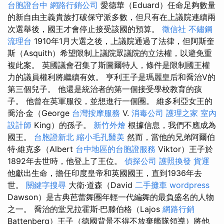
台胞證台中
網路行銷公司
愛德華（Eduard）任命足夠數量
的新自由主義貴族打破保守派多數，但只有在上議院連續兩
次選舉後，國王才會停止接受該國的預算。
徵信社
不鏽鋼
流理台
1910年1月大選之後，上議院通過了法律，但阿斯奎
斯（Asquith）希望限制上議院眾議院的立法權，以避免重
複此案。 英國議會召集了斯圖爾特人，條件是限制國王權
力的議員權利將繼續有效。 亨利王子是瑪麗皇后和喬治V的
第三個兒子。 他還是統治者的第一個接受學校教育的孩
子。 他曾在英軍服役，並想進行一個團。 維多利亞女王的
喬治·金（George
台灣按摩服務
V.
消毒公司
護理之家
室內
設計師
King）的孫子。
新竹外燴
根據信息，我們不應成為
國王。
台胞證新北
縮小毛孔醫美
然而，當他的兄弟阿爾伯
特·維克多（Albert
台中地區的台胞證服務
Viktor）王子於
1892年去世時，他登上了王位。
偵探公司
護照換發
貨運
他獻出生命，擔任印度皇帝和英國國王，直到1936年去
世。
關鍵字搜尋
大衛·道森（David
二手攤車
wordpress
Dawson）是古典芭蕾舞團年輕一代編舞的最負盛名的人物
之一。 喬治的堂兄拉霍斯·巴滕伯格（Lajos
網路行銷
Battenberg）王子（德國背景不得不放棄艦隊領導）將他