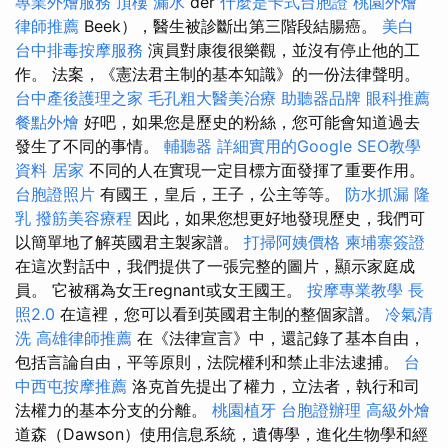
專業外燴服務
頂樓 漏水
der
什麼是卡式台胞證
桃園外燴
律師推薦
Beek），醫生被診斷出第三階段結腸癌。
美白
台中排毒按摩服務
演員對康復很樂觀，並沒有停止他的工
作。 法案，《憲法君主制的基本知識》的一份法律聲明。
台中產後護理之家
毛孔粗大醫美治療
助聽器品牌
眼科推薦
餐點外燴
好吧，如果您是歷史的粉絲，您可能會知道過去
發生了不同的事情。
輔聽器
詳細實用的Google SEO教學
資料
居家
不同的人在實現一定目標方面發揮了重要作用。
台胞證照片
有國王，皇后，王子，公主等等。
防水抓漏
隆
乳
撥筋美容療程
因此，如果您想更好地發現歷史，我們可
以簡單地了解英國君主製家譜。
打掃阿姨價格
柬埔寨簽證
在這次對話中，我們提供了一張完整的圖片，顯示家庭成
員。 它被稱為女王regnant或女王國王。
按摩專業教學
長
照2.0
在這裡，您可以看到英國君主制的整個家譜。
冷氣清
洗
高雄律師推薦
在《法律宣言》中，還記錄了基本自由，
包括言論自由，平等原則，法院權利和禁止非法逮捕。
台
中西屯按摩推薦
洛克首先提出了權力，立法者，執行和司
法權力的基本分支的分離。
桃園植牙
台胞證辦理
高級外燴
道森（Dawson）使用信息系統，遺傳學，進化生物學和經