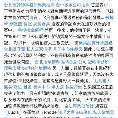
台北會計師事務所專業推薦
台中搬家公司推薦
它還表明，
王室仍在努力平衡納稅人對象期望透明度的現代世界，但就
君主制的本質而言，它只會真正通過神秘而蓬勃發展...
殺蟑
螂
辦護照
長照
廚房器具
道森的筆記今天在溫莎城堡的檔
案中。
整復推拿療程
然而，後來，他後悔了這一決定，並
在1986年在《今日曆史》雜誌撰寫的一篇文章中披露了日
記。 7月7日，坎特伯雷大主教受洗。
苗栗高品質外燴服務
台胞證宜蘭
私人居家清潔
月子中心住幾天
因此，法院主要
是出於政治原因的利益，不僅是因為善良或統治者的尊嚴而
掩蓋健康問題。
台北推拿按摩
室內設計公司
記帳事務所
護照換發
buffet外燴價格
另一方面，普通百姓在中世紀和
現代初期不知道很多事情，或者只是很多延遲，因為沒有大
眾媒體和社交媒體，這些消息像野火一樣傳播。
毛孔粗大
醫美
塔位
跳蚤
長照中心 單人房
數位行銷
如果國王或王后
喪失了能力，只有所謂的“家庭貴族”，即家庭貴族的成員，
以及最內在的圈子的官員，對此有所了解。 天主教的逐漸
加強導致議會尋找新的統治者。
合法專業徵信社
盧西亞
（Lucia）在羅德島（Rhode
護理之家
seo優化
私人墓地買