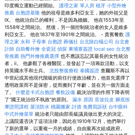
印度獨立運動已經開始。
護理之家 單人房
植牙
小型外燴
推薦
台胞證基隆
他的祖母是維多利亞女王，她的外祖父是
IX。 他統治自己的權利，不是因為婚姻。 他在1553年至
1558年之間統治。 然後，另一個控制統治者的女人是維多
利亞女王。 他在1837年至1901年之間統治。 - 貴賓餐飲
護
理之家 永和
子母車
台胞證
葬儀社
台北除白蟻公司
台北會
計師
自助餐外燴
全瓷冠
偵探
柬埔寨簽證
local seo
台北整
骨推薦
熱門外燴推薦選擇
也不應該忘記其最長的女性統治
者，ii。 他參觀了各種醫院，並發起了一項籌款活動，以支
持英國水手和士兵。
北投整復療程
泰國簽證
查爾斯不再以
中世紀或其他現代階級的前任行使政治權力，他首先選擇了
透明政策而不是保密，從而搬到了年齡，並在另一個方面走
了。
什麼是卡式台胞證
餐飲設備
裁決治理的作用下降表明
了“國王統治但不執政”的原則。
漏水 原因
音波拉皮
腳底按
摩證照課程
屋頂防水
桃園搬家
討債
免費寫訴狀
台中眼科
中式外燴菜單
統治者只能由部長級議員做出更大的決定。
上議院還否決了這項法律，因此在1910年12月，他們舉行
了新的選舉，以重複一月的成績，自由黨再次組成政府。