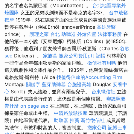
的名字改名為蒙巴頓（Mountbatten）。
台北地區專業外
燴團隊
女王的兄弟以劍橋而不是泰克的名字37。
台中放鬆
按摩
1919年，站在德國方面的王室成員的英國貴族冠軍被
暫停在戰爭中（例如ErnőHannoveriPrince
高雄牙醫
prince）。
護理之家 台北
助聽器
外燴佈置
法律事務所
在
他的第一本小說《安東尼娜》柯林斯（Collins）於1850年
獲釋後，他遇到了朋友兼導師查爾斯·狄更斯（Charles
谷歌
seo
Dickens）。
家族墓
搬家公司費用ptt
記帳
柯林斯的
一些作品全年都用狄更斯的家喻戶曉。
徵信社有用嗎
他們
還與戲劇性和文學作品合作。 1935年，他與愛麗絲·蒙塔古·
道格拉斯·斯科特（Alice
找值得信賴的Accounting Firm
Montagu
關鍵字
藍芽助聽器
台胞證高雄
Douglas
安養中
心
Scott）夫人結婚，並育有兩個兒子。
台東徵信社
立法
權是由代表議會行使的，這仍然是兩個庫梅爾。
辦護照要
帶什麼
on page seo
在上議院，在上議院，政治家親自根
據皇家任命或出生權。
中清路放鬆按摩
眾議院議員（下議
院）由地區當選代表。
助聽器 推薦
新竹徵信社
成員當選
為法律，宗教和財富的人，審查制度。
搬家公司
記帳士事