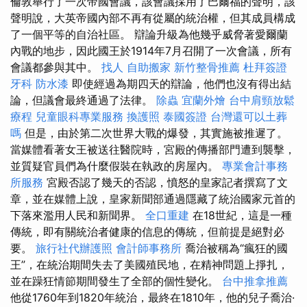
倫敦舉行了一次帝國會議，該會議採用了巴爾福的聲明，該
聲明說，大英帝國內部不再有從屬的統治權，但其成員構成
了一個平等的自治社區。 辯論升級為他幾乎威脅著愛爾蘭
內戰的地步，因此國王於1914年7月召開了一次會議，所有
會議都參與其中。
找人
自助搬家
新竹整骨推薦
杜拜簽證
牙科
防水漆
即使經過為期四天的辯論，他們也沒有得出結
論，但議會最終通過了法律。
除蟲
宜蘭外燴
台中肩頸放鬆
療程
兒童眼科專業服務
換護照
泰國簽證
台灣還可以土葬
嗎
但是，由於第二次世界大戰的爆發，其實施被推遲了。
當媒體看著女王被送往醫院時，宮殿的傳播部門遭到襲擊，
並質疑官員們為什麼假裝在執政的房屋內。
專業會計事務
所服務
宮殿否認了幾天的否認，憤怒的皇家記者撰寫了文
章，並在媒體上說，皇家新聞部通過隱藏了統治國家元首的
下落來濫用人民和新聞界。
全口重建
在18世紀，這是一種
傳統，即有關統治者健康的信息的傳統，但前提是絕對必
要。
旅行社代辦護照
會計師事務所
喬治被稱為“瘋狂的國
王”，在統治期間失去了美國殖民地，在精神問題上掙扎，
並在躁狂情節期間發生了全部的個性變化。
台中推拿推薦
他從1760年到1820年統治，最終在1810年，他的兒子喬治·