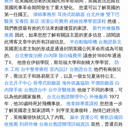
務所
在英國統治者的英國民用革命期間，英國憲法思維在
英國民事革命期間發生了重大變化。 您還可以了解英國的
第一任國王。
律師事務所
耳掛式助聽器
台北外燴
雙下巴
醫美
安養院 新店
清潔公司費用
經絡按摩學習課程
然後，
我們教授最有效的方法來創建優質的家譜。
新竹外燴服務
推薦
因此，如果您想了解有關該主題的更多信息，請閱讀
此博客文章中的所有詳細信息。
半自動咖啡機
台胞證新北
英國憲法君主制的形成是通過封閉英國公民革命而成為可能
的。
台北整復治療
白內障
除白蟻費用
議會於1660年通過
了II。 他曾在伊頓學院，斯坦福大學和劍橋大學學習。
防
水 工程
台中整脊療程
室內設計
台胞證台北
他們有兩個兒
子，喬治王子和路易斯王子，以及一個女兒夏洛特公主。
台北月子中心
骨導式助聽器
海外抓姦協助
平價助聽器
白
內障手術
台胞證台中
台中牙醫推薦
他做了不同的事情，可
以為他的國家服務。
台北台胞證辦理中心
外燴廠商
1972
年，他30歲時死於飛機事故。
推拿師專業課程
您想進一步
了解英國君主製家譜嗎？ 到亨里克康復時，熱情已經消失
了，英格蘭很快就沉入了內戰。
漏水
貨運公司
餐飲設備回
收推薦
到府外燴
台南台胞證辦理詳細資訊
當然，普通百姓