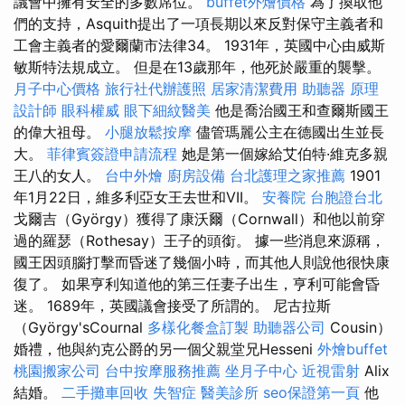
議會中擁有安全的多數席位。
buffet外燴價格
為了換取他
們的支持，Asquith提出了一項長期以來反對保守主義者和
工會主義者的愛爾蘭市法律34。 1931年，英國中心由威斯
敏斯特法規成立。 但是在13歲那年，他死於嚴重的襲擊。
月子中心價格
旅行社代辦護照
居家清潔費用
助聽器 原理
設計師
眼科權威
眼下細紋醫美
他是喬治國王和查爾斯國王
的偉大祖母。
小腿放鬆按摩
儘管瑪麗公主在德國出生並長
大。
菲律賓簽證申請流程
她是第一個嫁給艾伯特·維克多親
王八的女人。
台中外燴
廚房設備
台北護理之家推薦
1901
年1月22日，維多利亞女王去世和VII。
安養院
台胞證台北
戈爾吉（György）獲得了康沃爾（Cornwall）和他以前穿
過的羅瑟（Rothesay）王子的頭銜。 據一些消息來源稱，
國王因頭腦打擊而昏迷了幾個小時，而其他人則說他很快康
復了。 如果亨利知道他的第三任妻子出生，亨利可能會昏
迷。 1689年，英國議會接受了所謂的。 尼古拉斯
（György'sCournal
多樣化餐盒訂製
助聽器公司
Cousin）
婚禮，他與約克公爵的另一個父親堂兄Hesseni
外燴buffet
桃園搬家公司
台中按摩服務推薦
坐月子中心
近視雷射
Alix
結婚。
二手攤車回收
失智症
醫美診所
seo保證第一頁
他