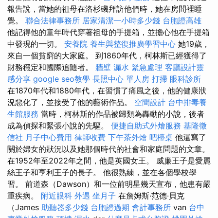
報告說，當她的祖母在洛杉磯拜訪他們時，她在房間裡睡
覺。
聯合法律事務所
居家清潔一小時多少錢
台胞證高雄
他記得他的童年時代穿著祖母的手提箱，並擔心他在手提箱
中發現的一切。
安養院
養生與整復推廣學習中心
她19歲，
來自一個貧窮的大家庭。 到1860年代，柯林斯已經獲得了
財務穩定和國際追隨者。
牆壁 漏水 緊急處理
客廳設計靈
感分享
google seo教學
長照中心 單人房
打掃
眼科診所
在1870年代和1880年代，在習慣了痛風之後，他的健康狀
況惡化了，並接受了他的藝術作品。
空間設計
台中排毒養
生館服務
當時，柯林斯的作品被歸類為轟動的小說，後者
成為偵探和緊張小說的先驅。
便捷自助式外燴服務
基隆徵
信社
月子中心費用
律師收費
下午茶外燴
吧檯桌
他還寫了
關於婦女的狀況以及她那個時代的社會和家庭問題的文章。
在1952年至2022年之間，他是英國女王。 威廉王子是愛麗
絲王子和亨利王子的長子。 他很熟練，並在各個學校學
習。 前道森（Dawson）和一位前明星幾天宣布，他患有嚴
重疾病。
附近眼科
外遇
坐月子
在詹姆斯·范德·貝克
（James
助聽器多少錢
台胞證過期
會計事務所
van
台中