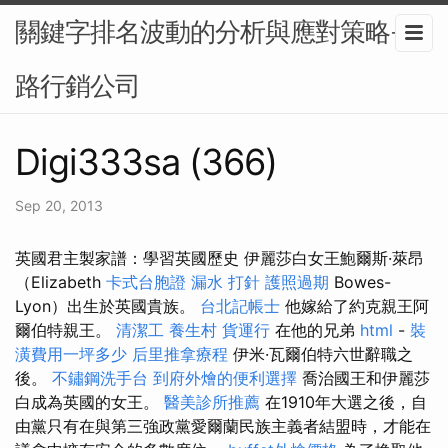
關鍵字排名波動的分析與應對策略-網
路行銷公司
Digi333sa (366)
Sep 20, 2013
英國君主製家譜：學習英國歷史 伊麗莎白女王鮑爾斯·萊昂
（Elizabeth
卡式台胞證
漏水 打針
護照過期
Bowes-
Lyon）出生於英國貴族。
台北記帳士
他嫁給了約克親王阿
爾伯特親王。
清潔工
養生村
貨運行
在他的兄弟
html
-
裝
潢費用一坪多少
后里推拿療程
伊米·瓦爾伯特六世辭職之
後。
不鏽鋼洗手台
到府外燴的便利選擇
喬治國王和伊麗莎
白成為英國的女王。
醫美診所推薦
在1910年大選之後，自
由黨只有在與第三強政黨愛爾蘭民族主義者結盟時，才能在