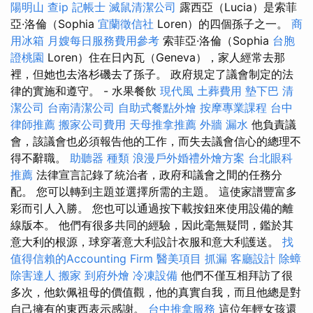
陽明山
查ip
記帳士
滅鼠清潔公司
露西亞（Lucia）是索菲
亞·洛倫（Sophia
宜蘭徵信社
Loren）的四個孫子之一。
商
用冰箱
月嫂每日服務費用參考
索菲亞·洛倫（Sophia
台胞
證桃園
Loren）住在日內瓦（Geneva），家人經常去那
裡，但她也去洛杉磯去了孫子。 政府規定了議會制定的法
律的實施和遵守。 - 水果餐飲
現代風
土葬費用
墊下巴
清
潔公司
台南清潔公司
自助式餐點外燴
按摩專業課程
台中
律師推薦
搬家公司費用
天母推拿推薦
外牆 漏水
他負責議
會，該議會也必須報告他的工作，而失去議會信心的總理不
得不辭職。
助聽器 種類
浪漫戶外婚禮外燴方案
台北眼科
推薦
法律宣言記錄了統治者，政府和議會之間的任務分
配。 您可以轉到主題並選擇所需的主題。 這使家譜豐富多
彩而引人入勝。 您也可以通過按下載按鈕來使用設備的離
線版本。 他們有很多共同的經驗，因此毫無疑問，鑑於其
意大利的根源，球穿著意大利設計衣服和意大利護送。
找
值得信賴的Accounting Firm
醫美項目
抓漏
客廳設計
除蟑
除害達人
搬家
到府外燴
冷凍設備
他們不僅互相拜訪了很
多次，他欽佩祖母的價值觀，他的真實自我，而且他總是對
自己擁有的東西表示感謝。
台中推拿服務
這位年輕女孩還