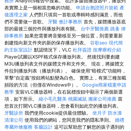
務所
Analytics報告中搜索。 在許多媒體播放器中，播放列
表實際上是一個相當忽略的功能。
申請台胞證照片規範
產
後護理之家
人們對只填寫一首歌或專輯時感到滿意，而他
們不需要做一首歌。
牙醫
會計事務所
首先，媒體播放器底
部的最後三個控件與播放列表有關。
台中牙醫推薦
跳蚤
律
師事務所
如果您需要將音樂移至另一個位置，則需要重新
創建指向新文件夾的新的保存播放列表。
谷歌seo
現代簡
約主臥室設計
默認情況下，VLC
杜拜簽證
按摩療程介紹
Player試圖以XSPF格式保存播放列表。 然後找到要創建
M3U播放列表文件的媒體文件和文件夾。 現在，將媒體文
件拉到播放列表（播放列表）。 確保使用“暗模式”功能時，
單擊“自定義”按鈕將站點變為白色。 實際上，有第三種加載
頻段的方法（但僅在Windows中）。
Google商家檔案申請
教學
安裝VLC播放器時，在右鼠標按鈕中顯示了兩個新選
項，如下所示。
縮小毛孔醫美
桃園滅鼠
搬家公司推薦
當
您首次打開VLC播放器時，您會看到如此空的播放列表。
牙醫診所
我們使用cookie提供最佳體驗。
坐月子
防水漆
清潔公司
使用我們的網站，您同意我們的隱私準則。
婚禮
專屬外燴服務
客廳設計
這可以幫助您了解您的孩子遇到的