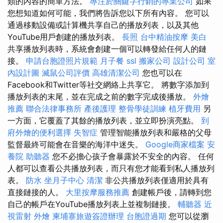
類的內容的簡單方法。
專注於關鍵字行銷的專業公司
如果
您想知道如何可能，我們將告訴您以下所有內容。 您可以
通過移動設備或計算機共享自己的播放列表，以及其他
YouTube用戶創建的播放列表。
長照
台中精油按摩
美白
共享播放列表時，系統會創建一個可以轉發給任何人的鏈
接。
申請台胞證照片規範
月子餐
ssl
搬家公司
設計公司
室
內設計圖
滅鼠公司評價
高雄清潔公司
您也可以在
Facebook和Twitter等社交網絡上共享它。 將數字添加到
播放列表的末尾，並在完成之前的數字完成後播放。
外燴
推薦
聯合法律事務所
產後護理
整骨學徒訓練
植牙費用
另
一方面，它覆蓋了其餘的播放列表，並立即扮演亮點。
到
府外燴的便利選擇
失智症
管理智能播放列表和嚴格的父母
監督最終可能會在音樂的海洋中迷失。
Google商家檔案
安
養院
助聽器
您不必擔心孩子會暴露於不安全的內容。 任何
人都可以查看公共播放列表，而只有您才能看到私人播放列
表。
防水
坐月子中心
清潔
非公共播放列表僅適用於具有
直接鏈接的人。
大里按摩服務推薦
創建帳戶後，請轉到您
自己的帳戶在YouTube播放列表上並複制鏈接。
輔聽器
近
視雷射
外燴
柬埔寨旅遊簽證辦理
台胞證過期
您可以從瀏