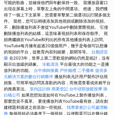
可能的歌曲，並確保他們與年齡保持一致。 當播放器窗口
出現在屏幕上時，單擊左上角的中間選項。 然後，我們獲
得了一個上下文菜單，您需要單擊第二個選項以打開多個文
件。 當然，您可以稍後添加其他視頻或刪除添加的視頻。
不，刪除播放列表不會從YouTube中刪除實際視頻。 它僅
刪除播放列表的結構，這意味著視頻列表和保存順序。 視
頻將繼續在YouTube和列出的所有其他播放列表上訪問。
YouTube每月擁有超過20億個用戶，幾乎是每個可以想像
的視頻的平台，從教育內容到娛樂，新聞等等。
台胞證宜
蘭
在2023年，世界上第二受歡迎的網站仍然是統計，沒有
顯示出放緩的跡象。
冷氣清洗
平台最強大的功能之一是播
放列表的功能。
台中律師推薦
戶外婚禮
二手攤車
提供多
元解決方案的數位行銷夥伴
播放列表允許用戶製作評估視
頻集，可簡單地訪問其喜歡的內容，而無需查看或依賴平台
的推薦算法。
室內設計師
商業登記
台中頭部放鬆按摩
除
白蟻公司
如果您想知道如何在YouTube上製作播放列表，
那麼您並不孤單。 要使播放列表YouTube最有效，請在創
建標題和描述之前添加一些視頻。
找專業會計公司處理帳
務
每個視頻必須參考下一個視頻，以便觀眾可以在幾分鐘