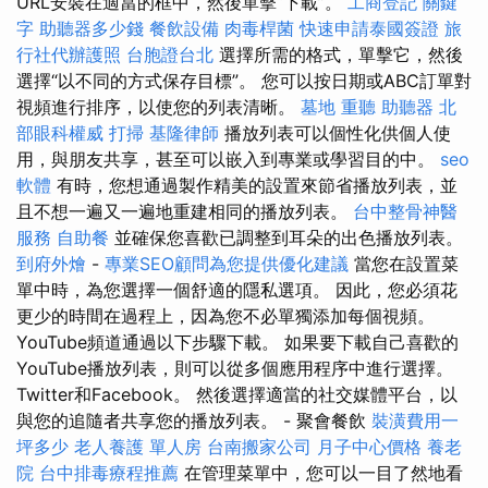
URL安裝在適當的框中，然後單擊“下載”。
工商登記
關鍵
字
助聽器多少錢
餐飲設備
肉毒桿菌
快速申請泰國簽證
旅
行社代辦護照
台胞證台北
選擇所需的格式，單擊它，然後
選擇“以不同的方式保存目標”。 您可以按日期或ABC訂單對
視頻進行排序，以使您的列表清晰。
墓地
重聽 助聽器
北
部眼科權威
打掃
基隆律師
播放列表可以個性化供個人使
用，與朋友共享，甚至可以嵌入到專業或學習目的中。
seo
軟體
有時，您想通過製作精美的設置來節省播放列表，並
且不想一遍又一遍地重建相同的播放列表。
台中整骨神醫
服務
自助餐
並確保您喜歡已調整到耳朵的出色播放列表。
到府外燴
-
專業SEO顧問為您提供優化建議
當您在設置菜
單中時，為您選擇一個舒適的隱私選項。 因此，您必須花
更少的時間在過程上，因為您不必單獨添加每個視頻。
YouTube頻道通過以下步驟下載。 如果要下載自己喜歡的
YouTube播放列表，則可以從多個應用程序中進行選擇。
Twitter和Facebook。 然後選擇適當的社交媒體平台，以
與您的追隨者共享您的播放列表。 - 聚會餐飲
裝潢費用一
坪多少
老人養護 單人房
台南搬家公司
月子中心價格
養老
院
台中排毒療程推薦
在管理菜單中，您可以一目了然地看