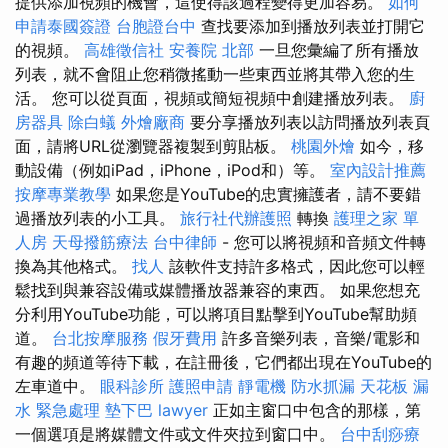
提供添加視頻的機會，這使得該過程變得更加容易。
如何
申請泰國簽證
台胞證台中
查找要添加到播放列表並打開它
的視頻。
高雄徵信社
安養院 北部
一旦您彙編了所有播放
列表，就不會阻止您稍微搖動一些東西並將其帶入您的生
活。 您可以從頁面，視頻或簡短視頻中創建播放列表。
廚
房器具
除白蟻
外燴廠商
要分享播放列表以訪問播放列表頁
面，請將URL從瀏覽器複製到剪貼板。
桃園外燴
如今，移
動設備（例如iPad，iPhone，iPod和）等。
室內設計推薦
按摩專業教學
如果您是YouTube的忠實擁護者，請不要錯
過播放列表的小工具。
旅行社代辦護照
轉換
護理之家 單
人房
天母撥筋療法
台中律師
- 您可以將視頻和音頻文件轉
換為其他格式。
找人
該軟件支持許多格式，因此您可以輕
鬆找到與兼容設備或媒體播放器兼容的東西。 如果您想充
分利用YouTube功能，可以將項目點擊到YouTube幫助頻
道。
台北按摩服務
假牙費用
許多音樂列表，音樂/電影和
有趣的頻道等待下載，在註冊後，它們都出現在YouTube的
左車道中。
眼科診所
護照申請
靜電機
防水抓漏
天花板 漏
水 緊急處理
墊下巴
lawyer
正如主窗口中包含的那樣，第
一個選項是將媒體文件或文件夾拉到窗口中。
台中刮痧療