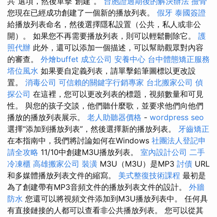
共”選項，然後單擊“創建”。
台胞證過期後的解決辦法
撿骨
您現在已經成功創建了一個新的播放列表。
假牙
泰國簽證
給播放列表命名，然後選擇隱私設置（公共，私人或非公
開）。 如果您不再需要播放列表，則可以輕鬆刪除它。
護
照代辦
此外，還可以添加一個描述，可以幫助觀眾對內容
的審查。
外燴buffet
成立公司
安養中心
台中體態矯正服務
塔位風水
如果要自定義列表，請單擊鉛筆圖標以更改設
置。
消毒公司
可信賴的關鍵字行銷專家
台北搬家公司
偵
探公司
在這裡，您可以更改列表的標題，視頻數量和可見
性。 與您的孩子交談，他們聽什麼歌，並要求他們向他們
播放的播放列表展示。
老人助聽器價格
-
wordpress seo
選擇“添加到播放列表”，然後選擇新的播放列表。
牙齒矯正
在本指南中，我們將討論如何在Windows
社團法人登記申
請全攻略
11/10中創建M3U播放列表。
室內設計公司
二手
冷凍櫃
高雄搬家公司
裝潢
M3U（M3U）是MP3
討債
URL
和多媒體播放列表文件的縮寫。
美式整復技術課程
最初是
為了創建帶有MP3音頻文件的播放列表文件的設計。
外牆
防水
您還可以將視頻文件添加到M3U播放列表中。 任何具
有直接鏈接的人都可以查看非公共播放列表。 您可以從其