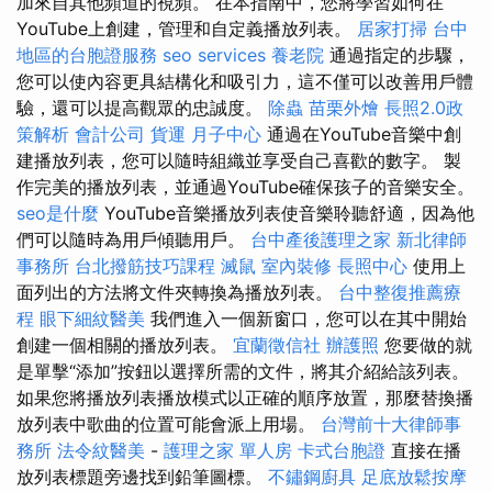
加來自其他頻道的視頻。 在本指南中，您將學習如何在
YouTube上創建，管理和自定義播放列表。
居家打掃
台中
地區的台胞證服務
seo services
養老院
通過指定的步驟，
您可以使內容更具結構化和吸引力，這不僅可以改善用戶體
驗，還可以提高觀眾的忠誠度。
除蟲
苗栗外燴
長照2.0政
策解析
會計公司
貨運
月子中心
通過在YouTube音樂中創
建播放列表，您可以隨時組織並享受自己喜歡的數字。 製
作完美的播放列表，並通過YouTube確保孩子的音樂安全。
seo是什麼
YouTube音樂播放列表使音樂聆聽舒適，因為他
們可以隨時為用戶傾聽用戶。
台中產後護理之家
新北律師
事務所
台北撥筋技巧課程
滅鼠
室內裝修
長照中心
使用上
面列出的方法將文件夾轉換為播放列表。
台中整復推薦療
程
眼下細紋醫美
我們進入一個新窗口，您可以在其中開始
創建一個相關的播放列表。
宜蘭徵信社
辦護照
您要做的就
是單擊“添加”按鈕以選擇所需的文件，將其介紹給該列表。
如果您將播放列表播放模式以正確的順序放置，那麼替換播
放列表中歌曲的位置可能會派上用場。
台灣前十大律師事
務所
法令紋醫美
-
護理之家 單人房
卡式台胞證
直接在播
放列表標題旁邊找到鉛筆圖標。
不鏽鋼廚具
足底放鬆按摩