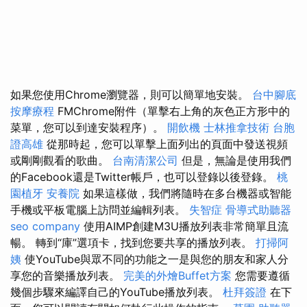
如果您使用Chrome瀏覽器，則可以簡單地安裝。
台中腳底
按摩療程
FMChrome附件（單擊右上角的灰色正方形中的
菜單，您可以到達安裝程序）。
開飲機
士林推拿技術
台胞
證高雄
從那時起，您可以單擊上面列出的頁面中發送視頻
或剛剛觀看的歌曲。
台南清潔公司
但是，無論是使用我們
的Facebook還是Twitter帳戶，也可以登錄以後登錄。
桃
園植牙
安養院
如果這樣做，我們將隨時在多台機器或智能
手機或平板電腦上訪問並編輯列表。
失智症
骨導式助聽器
seo company
使用AIMP創建M3U播放列表非常簡單且流
暢。 轉到“庫”選項卡，找到您要共享的播放列表。
打掃阿
姨
使YouTube與眾不同的功能之一是與您的朋友和家人分
享您的音樂播放列表。
完美的外燴Buffet方案
您需要遵循
幾個步驟來編譯自己的YouTube播放列表。
杜拜簽證
在下