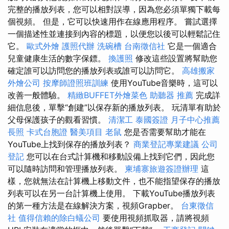
完整的播放列表，您可以相對誤導，因為您必須單獨下載每
個視頻。 但是，它可以快速用作在線應用程序。 嘗試選擇
一個描述性並連接到內容的標題，以便您以後可以輕鬆記住
它。
歐式外燴
護照代辦
洗碗槽
台南徵信社
它是一個適合
兒童健康生活的數字保鏢。
換護照
修改這些設置將幫助您
確定誰可以訪問您的播放列表或誰可以訪問它。
高雄搬家
外燴公司
按摩師證照班訓練
使用YouTube音樂時，這可以
改善一般體驗。
精緻BUFFET外燴菜色
助聽器 推薦
完成詳
細信息後，單擊“創建”以保存新的播放列表。 玩清單有助於
父母保護孩子的觀看習慣。
清潔工
泰國簽證
月子中心推薦
長照
卡式台胞證
醫美項目
老鼠
您是否需要幫助才能在
YouTube上找到保存的播放列表？
商業登記專業建議
公司
登記
您可以在台式計算機和移動設備上找到它們，因此您
可以隨時訪問和管理播放列表。
柬埔寨旅遊簽證辦理
這
樣，您就無法在計算機上移動文件，也不能指望保存的播放
列表可以在另一台計算機上使用。 下載YouTube播放列表
的第一種方法是在線解決方案，視頻Grapber。
台東徵信
社
值得信賴的除白蟻公司
要使用視頻抓取器，請將視頻