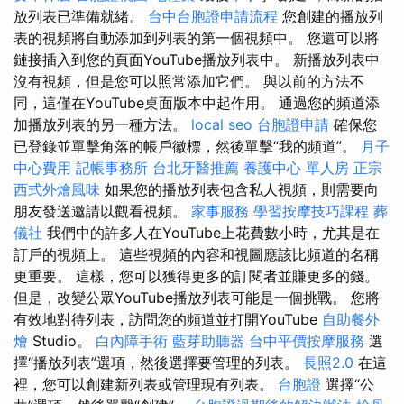
放列表已準備就緒。
台中台胞證申請流程
您創建的播放列
表的視頻將自動添加到列表的第一個視頻中。 您還可以將
鏈接插入到您的頁面YouTube播放列表中。 新播放列表中
沒有視頻，但是您可以照常添加它們。 與以前的方法不
同，這僅在YouTube桌面版本中起作用。 通過您的頻道添
加播放列表的另一種方法。
local seo
台胞證申請
確保您
已登錄並單擊角落的帳戶徽標，然後單擊“我的頻道”。
月子
中心費用
記帳事務所
台北牙醫推薦
養護中心 單人房
正宗
西式外燴風味
如果您的播放列表包含私人視頻，則需要向
朋友發送邀請以觀看視頻。
家事服務
學習按摩技巧課程
葬
儀社
我們中的許多人在YouTube上花費數小時，尤其是在
訂戶的視頻上。 這些視頻的內容和視圖應該比頻道的名稱
更重要。 這樣，您可以獲得更多的訂閱者並賺更多的錢。
但是，改變公眾YouTube播放列表可能是一個挑戰。 您將
有效地對待列表，訪問您的頻道並打開YouTube
自助餐外
燴
Studio。
白內障手術
藍芽助聽器
台中平價按摩服務
選
擇“播放列表”選項，然後選擇要管理的列表。
長照2.0
在這
裡，您可以創建新列表或管理現有列表。
台胞證
選擇“公