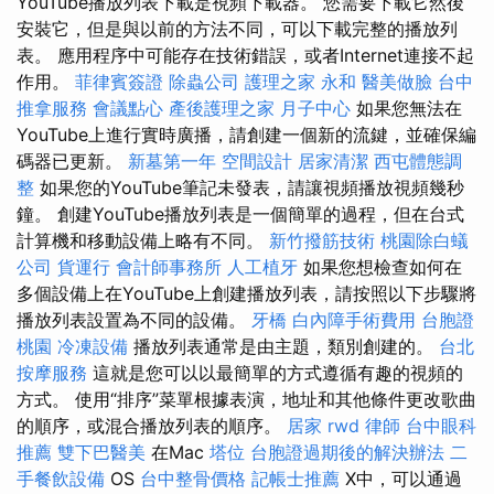
YouTube播放列表下載是視頻下載器。 您需要下載它然後
安裝它，但是與以前的方法不同，可以下載完整的播放列
表。 應用程序中可能存在技術錯誤，或者Internet連接不起
作用。
菲律賓簽證
除蟲公司
護理之家 永和
醫美做臉
台中
推拿服務
會議點心
產後護理之家 月子中心
如果您無法在
YouTube上進行實時廣播，請創建一個新的流鍵，並確保編
碼器已更新。
新墓第一年
空間設計
居家清潔
西屯體態調
整
如果您的YouTube筆記未發表，請讓視頻播放視頻幾秒
鐘。 創建YouTube播放列表是一個簡單的過程，但在台式
計算機和移動設備上略有不同。
新竹撥筋技術
桃園除白蟻
公司
貨運行
會計師事務所
人工植牙
如果您想檢查如何在
多個設備上在YouTube上創建播放列表，請按照以下步驟將
播放列表設置為不同的設備。
牙橋
白內障手術費用
台胞證
桃園
冷凍設備
播放列表通常是由主題，類別創建的。
台北
按摩服務
這就是您可以以最簡單的方式遵循有趣的視頻的
方式。 使用“排序”菜單根據表演，地址和其他條件更改歌曲
的順序，或混合播放列表的順序。
居家
rwd
律師
台中眼科
推薦
雙下巴醫美
在Mac
塔位
台胞證過期後的解決辦法
二
手餐飲設備
OS
台中整骨價格
記帳士推薦
X中，可以通過