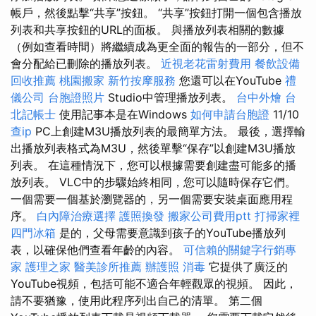
帳戶，然後點擊“共享”按鈕。 “共享”按鈕打開一個包含播放
列表和共享按鈕的URL的面板。 與播放列表相關的數據
（例如查看時間）將繼續成為更全面的報告的一部分，但不
會分配給已刪除的播放列表。
近視老花雷射費用
餐飲設備
回收推薦
桃園搬家
新竹按摩服務
您還可以在YouTube
禮
儀公司
台胞證照片
Studio中管理播放列表。
台中外燴
台
北記帳士
使用記事本是在Windows
如何申請台胞證
11/10
查ip
PC上創建M3U播放列表的最簡單方法。 最後，選擇輸
出播放列表格式為M3U，然後單擊“保存”以創建M3U播放
列表。 在這種情況下，您可以根據需要創建盡可能多的播
放列表。 VLC中的步驟始終相同，您可以隨時保存它們。
一個需要一個基於瀏覽器的，另一個需要安裝桌面應用程
序。
白內障治療選擇
護照換發
搬家公司費用ptt
打掃家裡
四門冰箱
是的，父母需要意識到孩子的YouTube播放列
表，以確保他們查看年齡的內容。
可信賴的關鍵字行銷專
家
護理之家
醫美診所推薦
辦護照
消毒
它提供了廣泛的
YouTube視頻，包括可能不適合年輕觀眾的視頻。 因此，
請不要猶豫，使用此程序列出自己的清單。 第二個