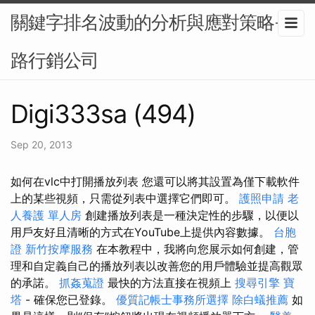
關鍵字排名波動的分析與應對策略-網
路行銷公司
Digi333sa (494)
Sep 20, 2013
如何在vlc中打開播放列表 您還可以將其設置為僅下載軟件
上的某些視頻，只需從列表中選擇它們即可。
護照申請
老
人養護 單人房
創建播放列表是一種決定性的步驟，以便以
用戶友好且清晰的方式在YouTube上提供內容數據。
台胞
證
新竹按摩服務
在本教程中，我將向您展示如何創建，管
理和自定義自己的播放列表以改善您的用戶體驗並提高觀眾
的承諾。
抓姦蒐證
最快的方法直接在視頻上
搜尋引擎
寶
塔
- 確保您已登錄。
優質記帳士事務所選擇
除白蟻推薦
如