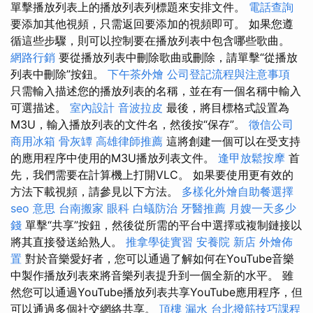
單擊播放列表上的播放列表列標題來安排文件。
電話查詢
要添加其他視頻，只需返回要添加的視頻即可。 如果您遵
循這些步驟，則可以控制要在播放列表中包含哪些歌曲。
網路行銷
要從播放列表中刪除歌曲或刪除，請單擊“從播放
列表中刪除”按鈕。
下午茶外燴
公司登記流程與注意事項
只需輸入描述您的播放列表的名稱，並在有一個名稱中輸入
可選描述。
室內設計
音波拉皮
最後，將目標格式設置為
M3U，輸入播放列表的文件名，然後按“保存”。
徵信公司
商用冰箱
骨灰罈
高雄律師推薦
這將創建一個可以在受支持
的應用程序中使用的M3U播放列表文件。
逢甲放鬆按摩
首
先，我們需要在計算機上打開VLC。 如果要使用更有效的
方法下載視頻，請參見以下方法。
多樣化外燴自助餐選擇
seo 意思
台南搬家
眼科
白蟻防治
牙醫推薦
月嫂一天多少
錢
單擊“共享”按鈕，然後從所需的平台中選擇或複制鏈接以
將其直接發送給熟人。
推拿學徒實習
安養院 新店
外燴佈
置
對於音樂愛好者，您可以通過了解如何在YouTube音樂
中製作播放列表來將音樂列表提升到一個全新的水平。 雖
然您可以通過YouTube播放列表共享YouTube應用程序，但
可以通過多個社交網絡共享。
頂樓 漏水
台北撥筋技巧課程