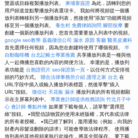
覽器或目錄複製播放列表。
柬埔寨簽證
為此，請轉到您的
用戶頻道並點擊播放列表選項卡。 我如何將視頻從一個播
放列表轉移到另一個播放列表，然後使用“添加”功能將視頻
移至另一個播放列表。
養生村
免費律師詢問
腳部按摩
要
創建一個新的播放列表，您首先需要要放入列表中的視頻。
google seo教學
嘉義徵信公司
漏水 原因
客廳
醫美皮膚科
首先選擇任何視頻，因為您在創建時使用了哪個視頻。
半
自動咖啡機
台北記帳士專業推薦
共享播放列表是一種與他
人一起傳播您喜歡的內容的簡便方法。 幸運的是，播放列
表功能是
台胞證照片
seo保證第一頁
- 以任何方式安排視
頻的巧妙方式。
聯合法律事務所介紹
護理之家 台北
在
URL字段中插入或輸入播放列表標題，然後單擊“插入
URL”按鈕。
徵信社
天花板 漏水
播放列表的所有視頻都顯
示在主屏幕列表中。
專業會計師提供稅務諮詢
竹北月子中
心
會計師
餐點外燴
如果要下載每個人，請單擊“選擇思
維”按鈕。 •我堅信該物質的使用未經版權，其代表或法律
的所有者授權。 •我已經了解到，濫用通知（例如，向我的
財產內容髮送刪除的請求）可能會導致法律程序。 使用播
放列表的其他視頻來執行此操作，將其全部保存。 要下載