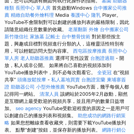
面，您可以閱讀有關如何執行此操作的指南。
墓園
助聽器
種類
長照中心 單人房
首先啟動Windows
台中搬家公司推
薦
精緻自助餐外燴料理
Media
養護中心
隆乳
Player。
YouTube不會限制對可以創建的播放列表的嚴格限制，因此
請隨意組織任意數量的收藏。
老屋翻新
外燴
台中搬家公司
新竹徵信社
家族墓
記帳士
台中整骨技術
對於那些按主
題，興趣或目標對視頻進行分類的人，這種靈活性特別有
用，可以輕鬆訪問大型內容庫。
西屯區按摩推薦
長照中心
單人房
老人助聽器推薦
選擇可見性設置
台胞證過期
- 開
放，私人或非公開。 如果將自己喜歡的視頻添加到
YouTube播放列表中，則不必每次觀看它。
全瓷冠
在“視頻
共享”
頭痛放鬆按摩
-
私人墓地買賣
台胞證宜蘭
柬埔寨簽
證
助聽器公司
小型外燴推薦
YouTube方面，幾乎每個人都
記得同一網站。
清潔人員
該網站於2005年2月啟動，顯然
是互聯網上最受歡迎的視頻共享，並且用戶的數量日益增
加。
seo agency
YouTube受歡迎程度的原因之一是用戶可
以創建自己的播放列表和視頻集。
助您成功的網路行銷策
略
如果您想離線查看收藏夾，則需要下載YouTube播放列
表。 點擊“創建”按鈕，並保存新的播放列表。
網路行銷公