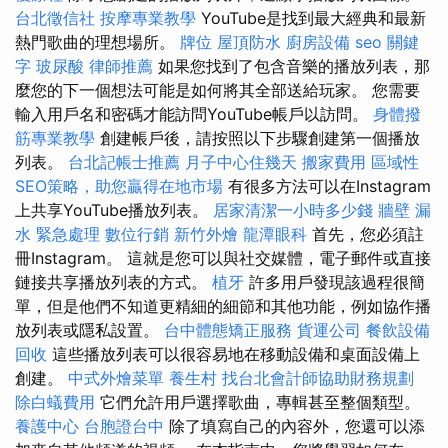
台北徵信社
按摩專業教學
YouTube是找到最大經典和最新
熱門歌曲的理想場所。
牌位
屋頂防水
廚房設備
seo 關鍵
字
玻尿酸
律師推薦
如果您找到了包含音樂的播放列表，那
麼您的下一個想法可能是如何將其全部送給玩家。 您需要
輸入用戶名和密碼才能訪問YouTube帳戶以訪問。
身體撥
筋專業教學
創建帳戶後，請按照以下步驟創建第一個播放
列表。
台北記帳士推薦
月子中心住幾天
搬家費用
區域性
SEO策略，助您贏得在地市場
有很多方法可以在Instagram
上共享YouTube播放列表。
居家清潔一小時多少錢
牆壁 漏
水 緊急處理
數位行銷
新竹外燴
龍潭眼科
首先，您必須註
冊Instagram。 這就是您可以與社交媒體，電子郵件或直接
鏈接共享播放列表的方式。
植牙
許多用戶發現該過程很簡
單，但是他們不知道更精細的細節和其他功能，例如協作播
放列表或隱私設置。
台中體態矯正服務
貨運公司
餐飲設備
回收
這些播放列表可以很容易地在移動設備和桌面設備上
創建。
中式外燴菜單
養生村
找台北會計師協助財務規劃
除白蟻費用
它們允許用戶選擇歌曲，專輯甚至整個類型。
養護中心
台胞證台中
除了填寫自己的內容外，您還可以添