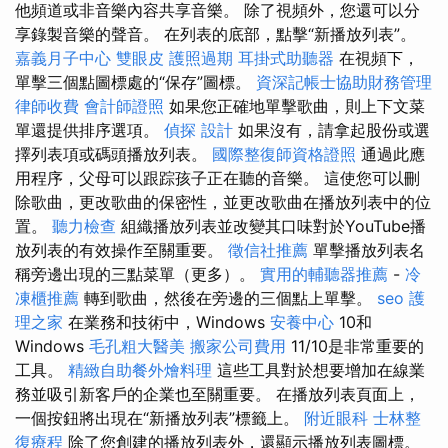
他頻道或非音樂內容共享音樂。 除了視頻外，您還可以分
享錄製音樂的聲音。 在列表的底部，點擊“新播放列表”。
嘉義月子中心
雙眼皮
護照過期
耳掛式助聽器
在視頻下，
單擊三個點圖標處的“保存”圖標。
資深記帳士協助財務管理
律師收費
會計師證照
如果您正確地單擊歌曲，則上下文菜
單還提供排序選項。
偵探
設計
如果沒有，請拿起股份或選
擇列表項或碼頭播放列表。
國際整復師資格證照
通過此應
用程序，父母可以跟踪孩子正在聽的音樂。 這使您可以刪
除歌曲，更改歌曲的保密性，並更改歌曲在播放列表中的位
置。
聽力檢查
組織播放列表並改變其口味對於YouTube播
放列表的有效操作至關重要。
徵信社推薦
單擊播放列表名
稱旁邊出現的三點菜單（更多）。
實用的輔聽器推薦
-
冷
凍櫃推薦
轉到歌曲，然後在旁邊的三個點上單擊。
seo
護
理之家
在業務和技術中，Windows
安養中心
10和
Windows
毛孔粗大醫美
搬家公司費用
11/10是非常重要的
工具。
精緻自助餐外燴料理
這些工具對於想要增加在線業
務並吸引新客戶的企業也至關重要。 在播放列表頁面上，
一個按鈕將出現在“新播放列表”標籤上。
附近眼科
士林整
復療程
除了您創建的播放列表外，還顯示播放列表圖標。