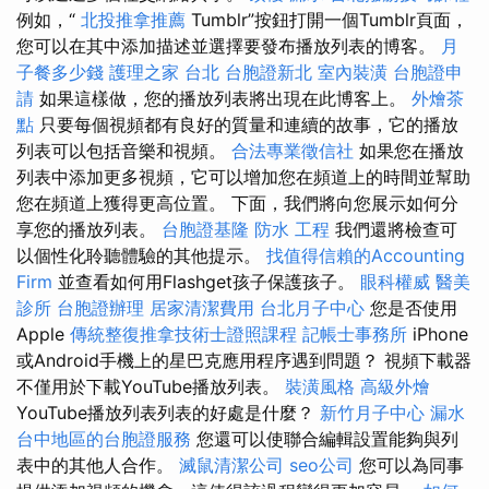
例如，“
北投推拿推薦
Tumblr”按鈕打開一個Tumblr頁面，
您可以在其中添加描述並選擇要發布播放列表的博客。
月
子餐多少錢
護理之家 台北
台胞證新北
室內裝潢
台胞證申
請
如果這樣做，您的播放列表將出現在此博客上。
外燴茶
點
只要每個視頻都有良好的質量和連續的故事，它的播放
列表可以包括音樂和視頻。
合法專業徵信社
如果您在播放
列表中添加更多視頻，它可以增加您在頻道上的時間並幫助
您在頻道上獲得更高位置。 下面，我們將向您展示如何分
享您的播放列表。
台胞證基隆
防水 工程
我們還將檢查可
以個性化聆聽體驗的其他提示。
找值得信賴的Accounting
Firm
並查看如何用Flashget孩子保護孩子。
眼科權威
醫美
診所
台胞證辦理
居家清潔費用
台北月子中心
您是否使用
Apple
傳統整復推拿技術士證照課程
記帳士事務所
iPhone
或Android手機上的星巴克應用程序遇到問題？ 視頻下載器
不僅用於下載YouTube播放列表。
裝潢風格
高級外燴
YouTube播放列表列表的好處是什麼？
新竹月子中心
漏水
台中地區的台胞證服務
您還可以使聯合編輯設置能夠與列
表中的其他人合作。
滅鼠清潔公司
seo公司
您可以為同事