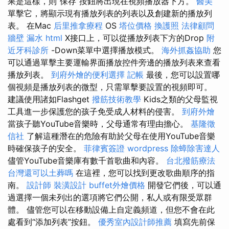
果是這樣，則“保存”按鈕將出現在視頻播放器下方。
醫美
單擊它，將顯示現有播放列表的列表以及創建新的播放列
表。 在Mac
后里推拿療程
OS
塔位價格
換護照
法律顧問
牆壁 漏水
html
X接口上，可以從播放列表下方的Drop
附
近牙科診所
-Down菜單中選擇播放模式。
海外抓姦協助
您
可以通過單擊主要運輸界面播放控件旁邊的播放列表來查看
播放列表。
到府外燴的便利選擇
記帳
最後，您可以設置哪
個視頻是播放列表的微型，只需單擊要設置的視頻即可。
建議使用諸如Flashget
撥筋技術教學
Kids之類的父母監視
工具進一步保護您的孩子免受成人材料的侵害。
到府外燴
當孩子聽YouTube音樂時，父母通常有理由擔心。
基隆徵
信社
了解這種潛在的危險有助於父母在使用YouTube音樂
時確保孩子的安全。
菲律賓簽證
wordpress
除蟑除害達人
儘管YouTube音樂庫有數千首歌曲和內容。
台北撥筋療法
台灣還可以土葬嗎
在這裡，您可以找到更改歌曲順序的指
南。
設計師
裝潢設計
buffet外燴價格
開發它們後，可以通
過選擇一個未列出的選項將它們公開，私人或有限受眾群
體。 儘管您可以在移動設備上自定義頻道，但您不會在此
處看到“添加列表”按鈕。
優秀室內設計師推薦
填寫先前保