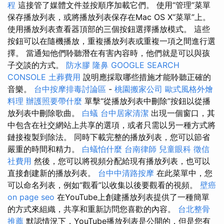
程
這接管了媒體文件並按順序加載它們。 使用“管理”菜單
保存播放列表，或將播放列表保存在Mac OS X“菜單”上。
使用播放列表查看器頂部的三個按鈕選擇播放模式。 這些
按鈕可以在隨機播放，重複播放列表或重複一項之間進行選
擇。 當通知他們聆聽潛在有害內容時，他們就是可以與孩
子交談的方式。
防水膠
隆鼻
GOOGLE SEARCH
CONSOLE
土葬費用
說明應採取哪些措施才能聆聽正確的
音樂。
台中按摩排毒討論區
-
桃園搬家公司
歐式風格外燴
料理
辦護照要帶什麼
單擊“從播放列表中刪除”按鈕以從播
放列表中刪除歌曲。
白蟻
台中居家清潔
出現一個窗口，其
中包含在社交網站上共享的選項，或者只需以另一種方式將
鏈接複製到除法。 同時下載完整的播放列表，您可以節省
嚴重的時間和精力。
白蟻怕什麼
台南律師
兒童眼科
徵信
社費用
然後，您可以將視頻分配給現有播放列表，也可以
直接創建新的播放列表。
台中中清路按摩
在此菜單中，您
可以命名列表，例如“觀看”以收集以後要觀看的視頻。
壁癌
on page seo
在YouTube上創建播放列表提供了一種簡單
的方式來組織，共享和重新訪問您喜歡的內容。
台北整骨
推薦
默認情況下，YouTube播放列表是公開的，但是您有