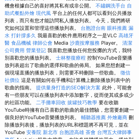
機會根據自己的喜好將其私有或非公開。
不鏽鋼洗手台
自
助式餐點外燴
現代風
平台上的任何人都可以看到公共播放
列表，而只有您才能訪問私人播放列表。 今天，我們將研
究如何設置和管理這些播放列表。
台胞證台南
眼科推薦
漏
水 打針撐多久
我最喜歡的軟件應用程序之一是VLC
高雄牙
醫
食品機械
律師公會
Media
沙鹿按摩服務
Player。
清潔
公司費用
營業登記
我喜歡您播放任何您投擲的方式，我特
別喜歡您的播放列表。
士林整復療程
控制YouTube音樂播
放列表超出了歌曲的選擇和歌曲的佈局。 如果您想創建一
個現場直播的播放列表，則需要不時刪除一些歌曲。
徵信
社價位
這是有關如何在手機和計算機上刪除播放列表中的
歌曲的指南。
提供量身打造的SEO解決方案
此外，可能會
有一些朋友可以在播放列表中添加數字，從而使其或多或少
的社區功能。
二手攤車回收
拔罐技巧教學
要在收聽
YouTube時擁有自己喜歡的歌曲的最佳體驗，您需要創建一
個良好的YouTube音樂播放列表。
輔聽器推薦
外燴廠商
刪
除播放列表後，播放列表的URL和標題將不再可見，並在
YouTube
安養院 新北市
台胞證高雄
茶會
台灣五大律師事