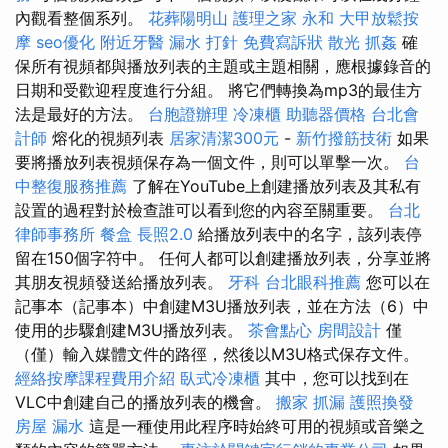
內觀看整個系列。
花葬陽明山
護理之家 永和
大甲放鬆按
摩
seo優化
附近牙醫
漏水 打針
免費寫訴狀
散光
抓姦
確
保所有視頻都與播放列表的主題或主題相關，應根據錄音的
日期和受歡迎程度進行分組。 將它們轉換為mp3的最佳方
法是最好的方法。
台胞證辦理
冷凍櫃
助聽器價格
台北會
計師
熔化的視頻列表
居家清潔300元
-
新竹撥筋技術
如果
要將播放列表視頻保存為一個文件，則可以單擊一次。
台
中整復服務推薦
了解在YouTube上創建播放列表及其私有
設置的過程對於檢查誰可以看到您的內容至關重要。
台北
律師事務所
餐盒
長照2.0
給播放列表中的名字，該列表停
留在150個字符中。 任何人都可以創建播放列表，分享並將
其朋友視頻發送給播放列表。
牙科
台北眼科推薦
您可以在
記事本（記事本）中創建M3U播放列表，並在方法（6）中
使用的步驟創建M3U播放列表。
茶會點心
房間設計
僅
（僅）輸入媒體文件的路徑，然後以M3U格式保存文件。
經絡按摩課程費用介紹
臥式冷凍櫃
其中，您可以找到在
VLC中創建自己的播放列表的機會。
搬家
抓漏
護照換發
房屋 漏水
這是一種使用此程序時始終可用的視頻或音樂之