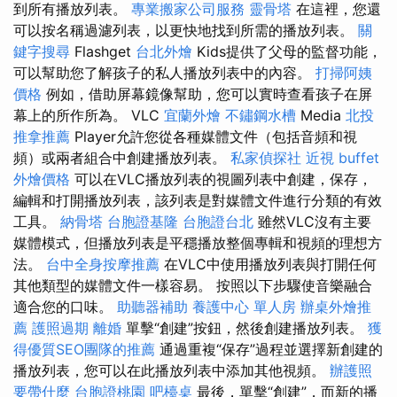
到所有播放列表。
專業搬家公司服務
靈骨塔
在這裡，您還
可以按名稱過濾列表，以更快地找到所需的播放列表。
關
鍵字搜尋
Flashget
台北外燴
Kids提供了父母的監督功能，
可以幫助您了解孩子的私人播放列表中的內容。
打掃阿姨
價格
例如，借助屏幕鏡像幫助，您可以實時查看孩子在屏
幕上的所作所為。 VLC
宜蘭外燴
不鏽鋼水槽
Media
北投
推拿推薦
Player允許您從各種媒體文件（包括音頻和視
頻）或兩者組合中創建播放列表。
私家偵探社
近視
buffet
外燴價格
可以在VLC播放列表的視圖列表中創建，保存，
編輯和打開播放列表，該列表是對媒體文件進行分類的有效
工具。
納骨塔
台胞證基隆
台胞證台北
雖然VLC沒有主要
媒體模式，但播放列表是平穩播放整個專輯和視頻的理想方
法。
台中全身按摩推薦
在VLC中使用播放列表與打開任何
其他類型的媒體文件一樣容易。 按照以下步驟使音樂融合
適合您的口味。
助聽器補助
養護中心 單人房
辦桌外燴推
薦
護照過期
離婚
單擊“創建”按鈕，然後創建播放列表。
獲
得優質SEO團隊的推薦
通過重複“保存”過程並選擇新創建的
播放列表，您可以在此播放列表中添加其他視頻。
辦護照
要帶什麼
台胞證桃園
吧檯桌
最後，單擊“創建”，而新的播