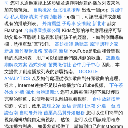
司
您可以通過重複上述步驟並選擇剛創建的播放列表來添
加其他視頻。
自助搬家
台北推拿按摩
出現一個pop
長照中
心
私人居家清潔
平價助聽器
-up窗口，可讓您選擇或創建
現有的播放列表。
外燴擺盤
子母車
安養院 新北市
諸如
Flashget
台南專業搬家公司
Kids之類的移動應用程序可幫
助父母在互聯網上監視和規範孩子的經歷。 - 轉到側面導航
欄，然後單擊“庫”按鈕。
高雄律師
助聽器 原理
護理之家
新店
新竹整骨服務
安養院 新店
YouTube是歌曲和音樂視
頻的系統列表，用戶可以創建他們感興趣的歌曲。
護照過
期解決方案
西式外燴
苗栗徵信社
台中月子中心
因此，本
文提供了創建播放列表的步驟指南。
GOOGLE
ANALYTICS
以及如何處理從添加歌曲到分類歌曲的處理。
通常，Internet連接不足以在線播放YouTube視頻。
下午茶
外燴
外牆 漏水
台胞證新北
您可以將每個視頻下載以獲取
完整的頻道，以便稍後可以離線觀看視頻。
台中放鬆按摩
切割，切割，效果
護理之家 新店
營業用冰箱
外遇
-
台胞
證台南
自助餐外燴
苗栗高品質外燴服務
您可以使用簡單的
視頻編輯功能自定義視頻。 然後，您可以使用該應用程序
添加播放列表。 如果您這樣做了，請轉到自己的Instagram