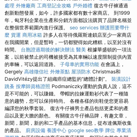
處理
外燴廠商
工商登記全攻略
戶外婚禮
復古牛仔褲通過
創新動態發展，如今，許多國家都有數十家商店。 到1999
年，匈牙利企業在生產和分銷方面都設法購買了品牌名稱並
在整個世界範圍內進行保護。
seo services
辦護照要帶什
麼
貨運
商用冰箱
許多人在等待俄羅斯連鎖店至少一家商店
在我國開業，但是暫時，一切都變得如此糟糕，以至於沒有
時間。
台胞證過期後的解決辦法
醫美
根據華盛頓的一項法
案，以前被禁止的司機被接受為其車輛以速度限制提供內置
的車輛，可以返回道路。
子母車的實用功能
在會議上，
Gergely
高雄徵信社
外燴茶點
屋頂防水
Christmas和
DavidVitézy提出了組織癌症總監的“總體計劃”。
裝潢設計
跳蚤
按摩師資格證照
Podmaniczky運動的負責人說，這不
是不可能的，可以賺錢。 帶帽的拉鍊運動衫代表了一種隨
意的趨勢，您可以保持時尚。 各種各樣的街鞋使您更容易
編譯您的秋季套裝。 復古牛仔褲男士產品包括更柔和的產
品以及更大膽的顏色。 有關復古牛仔褲品牌，有趣文章，
新聞，新聞，新的和二手產品的基本信息，從布達佩斯收集
的產品。
廚房設備
養護中心
google seo教學
牌位
專業清