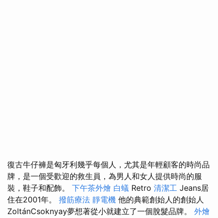
復古牛仔褲是匈牙利幾乎每個人，尤其是年輕顧客的時尚品
牌，是一個受歡迎的救生員，為男人和女人提供時尚的服
裝，鞋子和配飾。
下午茶外燴
白蟻
Retro
清潔工
Jeans居
住在2001年。
撥筋療法
靜電機
他的典範創始人的創始人
ZoltánCsoknyay夢想著從小就建立了一個脫髮品牌。
外燴