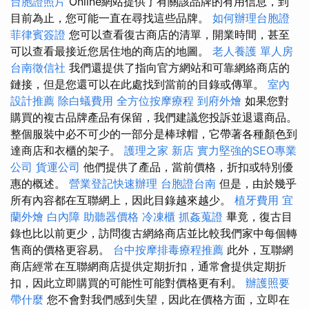
台胞證照片
Online網站提供了有關該品牌的有用信息，到
目前為止，您可能一直在尋找這些品牌。
如何辦理台胞證
菲律賓簽證
您可以查看復古商店的清單，開業時間，甚至
可以查看最接近您居住地的商店的地圖。
老人養護 單人房
台南徵信社
我們還提供了指向官方網站和可靠網絡商店的
鏈接，但是您還可以在此處找到當前的目錄或傳單。
室內
設計推薦
除白蟻費用
全方位按摩療程
到府外燴
如果您對
購買的複古品牌產品有保留，我們建議您投訴並退還商品。
整個服裝中必不可少的一部分是棒球帽，它帶著各種顏色到
達商店和衣櫃的架子。
護理之家 新店
實力堅強的SEO專業
公司
貨運公司
他們提供了產品，當前價格，折扣或特別優
惠的概述。
營業登記快速辦理
台胞證台南
但是，由於幾乎
所有內容都在互聯網上，因此目錄越來越少。
植牙費用
宜
蘭外燴
白內障
助聽器價格
冷凍櫃
抓姦蒐證
畢竟，復古目
錄也比以前更少，訪問復古網絡商店並比較我們家中每個轉
售商的價格更容易。
台中按摩排毒療程推薦
此外，互聯網
商店經常在互聯網商店提供定期折扣，通常會提供定期折
扣，因此立即購買的可能性可能對價格更有利。
辦護照要
帶什麼
您不會對我們感到失望，因此在價格方面，立即在