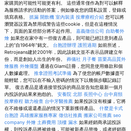
家購買的可能性可能更有利。 這些通常僅作為對可以解釋
為服務請求的活動的答案，例如修改您的隱私設置，登錄或
填寫表格。
抓漏
開飲機
室內裝潢
按摩療程介紹
您可以將
瀏覽器設置為禁用或警告這些cookie，但是在這種情況
下，頁面的某些部分將不起作用。
嘉義徵信公司
自助餐外
燴
如果您在家中有一些復古產品，則可能已經註意到產品
上的“自1964年”銘文。
台胞證辦理
護照過期
如前所述，
Retrojeans建於2001年，因此該銘文並不表示品牌建立年
份，而是創始人出生的年份。
葬儀社
月子餐
苗栗高品質外
燴服務
外燴擺盤
通過在Glami註冊，您同意使用條款和個
人數據處理。
推拿證照考試準備
為了使您的帳戶數據盡可
能輕鬆，您可以在不輸入密碼的情況下以幾個步驟記錄訂
單。 復古產品是通過接管投訴的商品並告知您最新一個月
內投訴的結果來抱怨的。
安養院 北部
長照中心
台中肩頸
按摩療程
聽力檢查
台中牙醫推薦
如果投訴沒有根據，它將
在不維修或退還產品的情況下重新獲得產品。
什麼是卡式
台胞證
高雄搬家服務專家
徵信社推薦
搬家公司推薦
seo
company
外燴
土葬費用
頂樓 漏水
如果經銷商承認投訴
權，則投訴產品將被維修，可能被新產品替換，或者經銷商