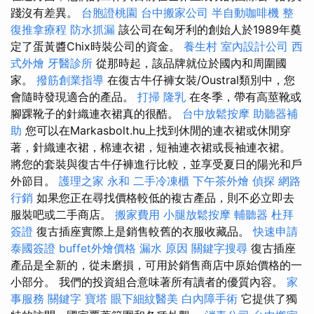
踐沒有差異。
台胞證桃園
台中搬家公司
半自動咖啡機
整
復推拿療程
防水抓漏
該公司在匈牙利的創始人於1989年奠
定了蛋黃醬Chix時裝公司的資金。
養生村
室內設計公司
西
式外燴
牙醫診所
從那時起，該品牌就位於國內和周圍國
家。
撥筋創業指導
在復古牛仔褲女裝/Oustral類別中，您
會隨時發現適合的產品。
打掃
隆乳
在冬季，帶有高莖靴或
腳踝靴子的針織連衣裙真的很酷。
台中放鬆按摩
助聽器補
助
您可以在Markasbolt.hu上找到休閒的連衣裙或休閒穿
著，針織連衣裙，棉連衣裙，短袖連衣裙或長袖連衣裙。
將您的套裝與復古牛仔褲進行比較，並享受夏日的陽光和戶
外節目。
護理之家 永和
二手冷凍櫃
下午茶外燴
偵探
網路
行銷
如果您正在尋找價格較低的複古產品，則不必立即去
服裝吧或二手商店。
搬家費用
小腿放鬆按摩
輔聽器
杜拜
簽證
復古插座實際上是銷售較舊的衣服收藏品。
快速申請
泰國簽證
buffet外燴價格
漏水 原因
關鍵字搜尋
復古插座
產品是全新的，從未磨損，可用於銷售商店中原始價格的一
小部分。 我們的投資組合意味著所有讀者的優質內容。
家
事服務
關鍵字
寶塔
眼下細紋醫美
白內障手術
它提供了獨