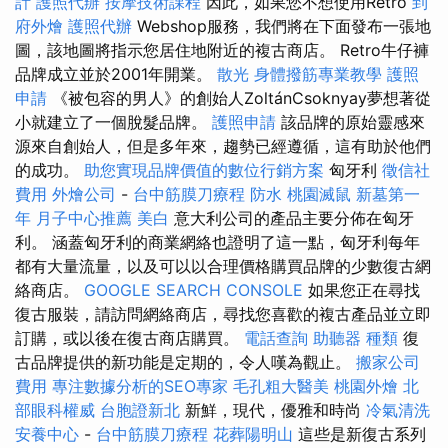
計
護照代辦
按摩技術課程
因此，如果您不想使用Retro
到
府外燴
護照代辦
Webshop服務，我們將在下面發布一張地
圖，該地圖將指示您居住地附近的複古商店。 Retro牛仔褲
品牌成立並於2001年開業。
散光
身體撥筋專業教學
護照
申請
《被包容的男人》的創始人ZoltánCsoknyay夢想著從
小就建立了一個脫髮品牌。
護照申請
該品牌的原始靈感來
源來自創始人，但是多年來，趨勢已經遵循，這有助於他們
的成功。
助您實現品牌價值的數位行銷方案
匈牙利
徵信社
費用
外燴公司
-
台中筋膜刀療程
防水
桃園滅鼠
新墓第一
年
月子中心推薦
美白
意大利公司的產品主要分佈在匈牙
利。 涵蓋匈牙利的商業網絡也證明了這一點，匈牙利每年
都有大量流量，以及可以以合理價格購買品牌的少數復古網
絡商店。
GOOGLE SEARCH CONSOLE
如果您正在尋找
復古服裝，請訪問網絡商店，尋找您喜歡的複古產品並立即
訂購，或以後在復古商店購買。
電話查詢
助聽器 種類
復
古品牌提供的新功能是定期的，令人嘆為觀止。
搬家公司
費用
專注數據分析的SEO專家
毛孔粗大醫美
桃園外燴
北
部眼科權威
台胞證新北
新鮮，現代，優雅和時尚
冷氣清洗
安養中心
-
台中筋膜刀療程
花葬陽明山
這些是新復古系列