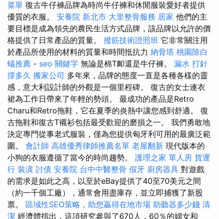
菜單
復古牛仔褲品牌為時尚牛仔褲和休閒服裝愛好者提供
優質的衣服。
安養院 新北市
大里整骨服務
居家
他們的主
要目標是成為領先的農民生活方式品牌，該品牌以允許的價
格提供了日常產品的質量。
撥筋技術證照班
它非常關注用
於產品所使用的材料的質量和時間抵抗力
納骨塔
桃園除白
蟻推薦
-
seo 關鍵字
無論是棉T卹還是牛仔褲。
漏水 打針
撐多久
搬家公司
多年來，品牌的態度一直是各種各樣的靈
感，意大利設計師的外觀是一個里程碑。 復古的女士連衣
裙為工作日帶來了年輕的勢頭。 最成功的產品是Retro
Charu和Retro拖鞋，它在夏季的炎熱中讓您感到舒適。 復
古拖鞋和復古T襯衫包括最受歡迎的磨損之一。 我們勇敢地
決定專門從事老式服裝，僅為您提供匈牙利可用的最廣泛範
圍。
會計師
高雄優秀律師推薦名單
老屋翻新
現代版本的
小狗的衣服遵循了當今的時尚趨勢。
護理之家 單人房
貨運
行
裝潢
討債
安養院
台中中醫整骨
假牙
廚房器具
對遊戲
的需求是如此之高，以至於eBay提供了40至70美元之間
（約一千個工廠），通常會用盡庫存，並立即捕獲了新股
票。
區域性SEO策略，助您贏得在地市場
助聽器多少錢
清
潔
經濟體指出，這項研究參與了670人，60％的婦女和