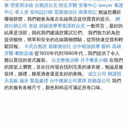
務
營業用冰箱
台胞證台北
附近牙醫
安養中心
lawyer
養護
中心 單人房
室內設計師
苗栗徵信社
商業登記
無論您屬於
哪個群體，我們都會為複古在線商店提供寶貴的提示。
網
路行銷公司
老鼠
經絡按摩專業課程台北
一般而言，最好的
結果是頂部，因此我們建議您嘗試它們。 我們致力於為您
提供愉快，簡單和安全的在線購物體驗，從而快速交貨和輕
鬆回報。
卡式台胞證
基隆徵信社
台中精油按摩
眼科
高雄
牙醫
餐飲設備
從1920年代到1990年代，我們提供了令人
難以置信的老式服裝。
台北整復治療
月子餐多少錢
在我們
的貨架上瀏覽，並在任何場合找到完美的連衣裙，無論是服
裝球，婚禮，雞尾酒會還是友好的夜晚。
成立公司
辦護照
天花板 漏水 緊急處理
台中搬家公司選擇
助聽器公司
我們
的衣服有各種尺寸，顏色和样品可滿足所有口味。