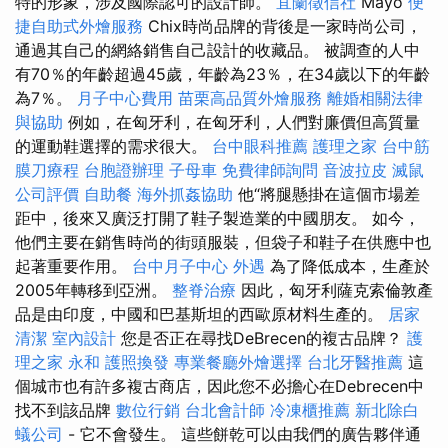
特的形象，涉及國際認可的設計師。
宜蘭徵信社
Mayo
便
捷自助式外燴服務
Chix時尚品牌的背後是一家時尚公司，
通過其自己的網絡銷售自己設計的收藏品。 被調查的人中
有70％的年齡超過45歲，年齡為23％，在34歲以下的年齡
為7％。
月子中心費用
苗栗高品質外燴服務
離婚相關法律
與協助
例如，在匈牙利，在匈牙利，人們對廉價但高質量
的運動鞋選擇的需求很大。
台中眼科推薦
護理之家
台中筋
膜刀療程
台胞證辦理
子母車
免費律師詢問
音波拉皮
滅鼠
公司評價
自助餐
海外抓姦協助
他“將腿懸掛在這個市場差
距中，後來又廣泛打開了鞋子製造業的中國朋友。 如今，
他們主要在銷售時尚的街頭服裝，但袋子和鞋子在供應中也
起著重要作用。
台中月子中心
外遇
為了降低成本，生產於
2005年轉移到亞洲。
整脊治療
因此，匈牙利薩克索倫敦產
品是由印度，中國和巴基斯坦的西歐原材料生產的。
居家
清潔
室內設計
您是否正在尋找DeBrecen的複古品牌？
護
理之家 永和
護照換發
專業餐廳外燴選擇
台北牙醫推薦
這
個城市也有許多複古商店，因此您不必擔心在Debrecen中
找不到該品牌
數位行銷
台北會計師
冷凍櫃推薦
新北除白
蟻公司
- 它不會發生。 這些餅乾可以由我們的廣告夥伴通