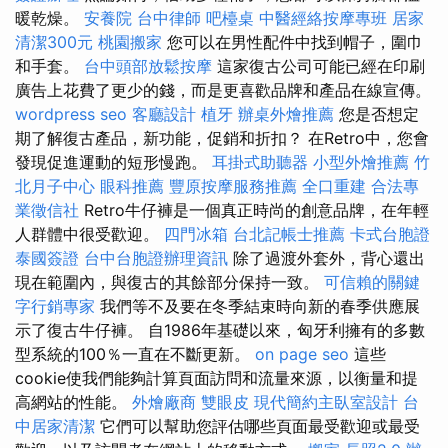
暖乾燥。
安養院
台中律師
吧檯桌
中醫經絡按摩專班
居家
清潔300元
桃園搬家
您可以在男性配件中找到帽子，圍巾
和手套。
台中頭部放鬆按摩
這家復古公司可能已經在印刷
廣告上花費了更少的錢，而是更喜歡品牌和產品在線宣傳。
wordpress seo
客廳設計
植牙
辦桌外燴推薦
您是否想定
期了解復古產品，新功能，促銷和折扣？ 在Retro中，您會
發現促進運動的短形慢跑。
耳掛式助聽器
小型外燴推薦
竹
北月子中心
眼科推薦
豐原按摩服務推薦
全口重建
合法專
業徵信社
Retro牛仔褲是一個真正時尚的創意品牌，在年輕
人群體中很受歡迎。
四門冰箱
台北記帳士推薦
卡式台胞證
泰國簽證
台中台胞證辦理資訊
除了過渡外套外，背心還出
現在範圍內，與復古的其餘部分保持一致。
可信賴的關鍵
字行銷專家
我們等不及要在冬季結束時向新的春季供應展
示了復古牛仔褲。 自1986年基礎以來，匈牙利擁有的多數
型系統的100％一直在不斷更新。
on page seo
這些
cookie使我們能夠計算頁面訪問和流量來源，以衡量和提
高網站的性能。
外燴廠商
雙眼皮
現代簡約主臥室設計
台
中居家清潔
它們可以幫助您評估哪些頁面最受歡迎或最受