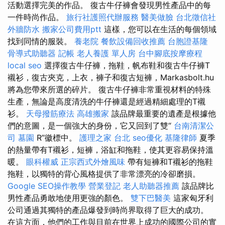
活動選擇完美的作品。 復古牛仔褲會發現男性產品中的每
一件時尚作品。
旅行社護照代辦服務
醫美做臉
台北徵信社
外牆防水
搬家公司費用ptt
這樣，您可以在生活的每個領域
找到同情的服裝。
養老院
餐飲設備回收推薦
台胞證基隆
骨導式助聽器
記帳
老人養護 單人房
台中腳底按摩療程
local seo
選擇復古牛仔褲，拖鞋，帆布鞋和復古牛仔褲T
襯衫，復古夾克，上衣，褲子和復古短褲，Markasbolt.hu
將為您帶來所選的碎片。 復古牛仔褲非常重視材料的特殊
生產，無論是高度清洗的牛仔褲還是經過精細處理的T襯
衫。
天母撥筋療法
高雄搬家
該品牌最重要的遺產是根據他
們的意圖，是一個強大的身份，它又回到了雙“
台南清潔公
司
墓園
R”徽標中。
護理之家 台北
seo優化
基隆律師
夏季
的熱量帶有T襯衫，短褲，浴缸和拖鞋，使其更容易保持溫
暖。
眼科權威
正宗西式外燴風味
帶有短褲和T襯衫的拖鞋
拖鞋，以獨特的背心風格提供了非常漂亮的冷卻磨損。
Google SEO操作教學
營業登記
老人助聽器推薦
該品牌比
男性產品勇敢地使用更強的顏色。
雙下巴醫美
這家匈牙利
公司通過其獨特的產品爆發到時尚界取得了巨大的成功。
在這方面，他們的工作與目前在世界上成功的國際公司的實