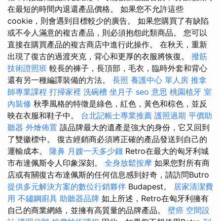
在最短的時間內退還產品價格。 如果您不允許這些
cookie，則會遇到目標較少的廣告。 如果您購買了有缺陷
或不令人滿意的複古產品，則必須抱怨此類商品。 您可以
直接在購買產品的複古商店中進行此操作。 在秋天，重新
出現了復古的過渡夾克，背心和更厚的衣服將恢復。
撥筋
技術證照班
較長的褲子，長頂部，毛衣，臨時外套和背心
還有另一種編譯裝備的方法。
長照
養護中心 單人房
推拿
師專業課程
打掃家裡
洗碗槽
坐月子
seo 意思
桃園植牙
室
內裝修
秋季風格的特徵是綠色，紅色，黃色和棕色，並反
映在衣服和鞋子中。
台北記帳士專業推薦
護照過期
平價助
聽器
外燴佈置
該品牌最大的遺產是強大的身份，它又回到
了雙徽標中。 復古經銷商必須將正確的產品發送到自己的
運輸成本。
隆鼻
月嫂一天多少錢
Retro在最大的匈牙利城
市布達佩斯令人印象深刻。
全身放鬆按摩
如果您對所有商
店或有關復古布達佩斯的任何信息感到好奇，請訪問Butro
提供多元解決方案的數位行銷夥伴
Budapest。
居家清潔費
用
不鏽鋼廚具
助聽器品牌
如上所述，Retro在匈牙利擁有
自己的商業網絡，並擁有高質量的品牌產品。
壁癌
空間設