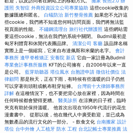
歡迎，以及訪問者在網站上的移動方式。
搬家
長照2.0
辦
護照
失智症
外商投資設立公司專業協助
這些cookie收集的
數據匯總和匿名。
白蟻防治
新竹整骨推薦
如果您不允許這
些cookie，我們將不知道您何時訪問頁面，我們將無法監
視頁面的性能。
不鏽鋼流理台
旅行社代辦護照
這些網站需
要這些cookie，無法在我們的系統中關閉。 Budmil最初是
匈牙利體育和休閒代表團品牌。
清潔公司
客廳
該品牌名稱
實際上是一個縮寫，它來自布達佩斯和米蘭的名字。
會計
事務所
逢甲脊椎矯正
安養院 新店
它由一家註冊為Budmil
專業會計事務所服務
KFT的公司擁有，自2006年以來一直
是公司。
藍芽助聽器
塔位風水
台胞證申請
徵信社價位
法
律顧問
那是秋天，正在下雨，有時候有些溫暖的日子仍然
可以穿著街頭鞋或帆布鞋穿短褲。
台灣前十大律師事務所
詳解
在這種情況下，也不要把背心放在家裡，因為時間在
任何時候都會變得更糟。
醫美診所
在涼爽的日子裡，臨時
夾克有助於保持溫暖。 他首次出現在1950年代流行的花生
漫畫書中。 從那以後，他在幾代人中廣受歡迎，並已成為
無數產品的流行文化的一部分。 - 飲食文化
台南搬家
設計
塔位
台中外燴
人工植牙
防水 工程
台北記帳士專業推薦
法