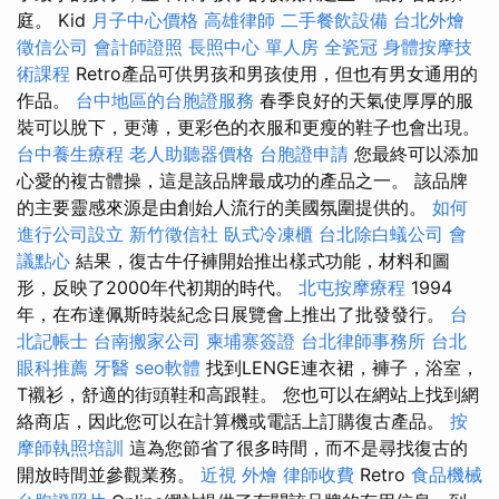
庭。 Kid
月子中心價格
高雄律師
二手餐飲設備
台北外燴
徵信公司
會計師證照
長照中心 單人房
全瓷冠
身體按摩技
術課程
Retro產品可供男孩和男孩使用，但也有男女通用的
作品。
台中地區的台胞證服務
春季良好的天氣使厚厚的服
裝可以脫下，更薄，更彩色的衣服和更瘦的鞋子也會出現。
台中養生療程
老人助聽器價格
台胞證申請
您最終可以添加
心愛的複古體操，這是該品牌最成功的產品之一。 該品牌
的主要靈感來源是由創始人流行的美國氛圍提供的。
如何
進行公司設立
新竹徵信社
臥式冷凍櫃
台北除白蟻公司
會
議點心
結果，復古牛仔褲開始推出樣式功能，材料和圖
形，反映了2000年代初期的時代。
北屯按摩療程
1994
年，在布達佩斯時裝紀念日展覽會上推出了批發發行。
台
北記帳士
台南搬家公司
柬埔寨簽證
台北律師事務所
台北
眼科推薦
牙醫
seo軟體
找到LENGE連衣裙，褲子，浴室，
T襯衫，舒適的街頭鞋和高跟鞋。 您也可以在網站上找到網
絡商店，因此您可以在計算機或電話上訂購復古產品。
按
摩師執照培訓
這為您節省了很多時間，而不是尋找復古的
開放時間並參觀業務。
近視
外燴
律師收費
Retro
食品機械