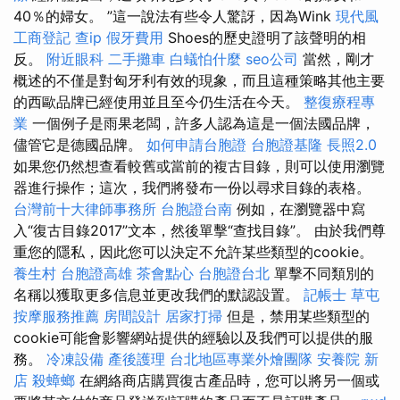
40％的婦女。 ”這一說法有些令人驚訝，因為Wink
現代風
工商登記
查ip
假牙費用
Shoes的歷史證明了該聲明的相
反。
附近眼科
二手攤車
白蟻怕什麼
seo公司
當然，剛才
概述的不僅是對匈牙利有效的現象，而且這種策略其他主要
的西歐品牌已經使用並且至今仍生活在今天。
整復療程專
業
一個例子是雨果老闆，許多人認為這是一個法國品牌，
儘管它是德國品牌。
如何申請台胞證
台胞證基隆
長照2.0
如果您仍然想查看較舊或當前的複古目錄，則可以使用瀏覽
器進行操作；這次，我們將發布一份以尋求目錄的表格。
台灣前十大律師事務所
台胞證台南
例如，在瀏覽器中寫
入“復古目錄2017”文本，然後單擊“查找目錄”。 由於我們尊
重您的隱私，因此您可以決定不允許某些類型的cookie。
養生村
台胞證高雄
茶會點心
台胞證台北
單擊不同類別的
名稱以獲取更多信息並更改我們的默認設置。
記帳士
草屯
按摩服務推薦
房間設計
居家打掃
但是，禁用某些類型的
cookie可能會影響網站提供的經驗以及我們可以提供的服
務。
冷凍設備
產後護理
台北地區專業外燴團隊
安養院 新
店
殺蟑螂
在網絡商店購買復古產品時，您可以將另一個或