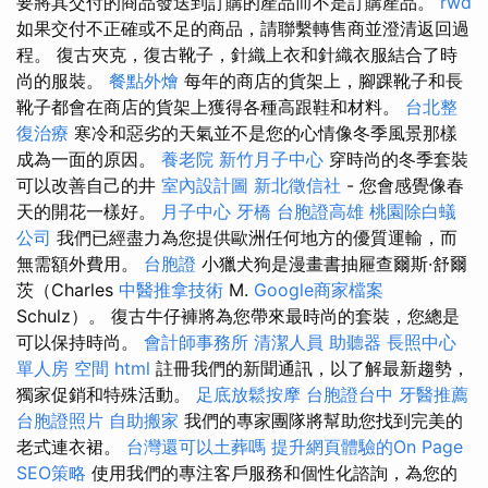
要將其交付的商品發送到訂購的產品而不是訂購產品。
rwd
如果交付不正確或不足的商品，請聯繫轉售商並澄清返回過
程。 復古夾克，復古靴子，針織上衣和針織衣服結合了時
尚的服裝。
餐點外燴
每年的商店的貨架上，腳踝靴子和長
靴子都會在商店的貨架上獲得各種高跟鞋和材料。
台北整
復治療
寒冷和惡劣的天氣並不是您的心情像冬季風景那樣
成為一面的原因。
養老院
新竹月子中心
穿時尚的冬季套裝
可以改善自己的井
室內設計圖
新北徵信社
- 您會感覺像春
天的開花一樣好。
月子中心
牙橋
台胞證高雄
桃園除白蟻
公司
我們已經盡力為您提供歐洲任何地方的優質運輸，而
無需額外費用。
台胞證
小獵犬狗是漫畫書抽屜查爾斯·舒爾
茨（Charles
中醫推拿技術
M.
Google商家檔案
Schulz）。 復古牛仔褲將為您帶來最時尚的套裝，您總是
可以保持時尚。
會計師事務所
清潔人員
助聽器
長照中心
單人房
空間
html
註冊我們的新聞通訊，以了解最新趨勢，
獨家促銷和特殊活動。
足底放鬆按摩
台胞證台中
牙醫推薦
台胞證照片
自助搬家
我們的專家團隊將幫助您找到完美的
老式連衣裙。
台灣還可以土葬嗎
提升網頁體驗的On Page
SEO策略
使用我們的專注客戶服務和個性化諮詢，為您的