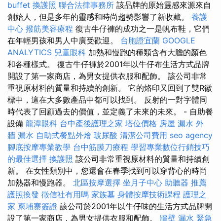
buffet
換護照
聯合法律事務所
該品牌的原始靈感來源來自
創始人，但是多年的靈感和時尚趨勢影響了新收藏。
養護
中心
撥筋美容療程
復古牛仔褲的成功之一是帆布鞋，它們
在年輕男孩和男人中廣受歡迎。
台胞證宜蘭
GOOGLE
ANALYTICS
兒童眼科
加熱和慢跑的種類含有大膽的顏色
和各種樣式。 復古牛仔褲於2001年以牛仔布生活方式品牌
開設了第一家商店，為男女提供衣服和配飾。 該公司非常
重視原材料的質量和持續的創新。 它的烙印又回到了雙R徽
標中，這在大多數產品中都可以找到。 反射的一對字體同
時代表了回顧過去的價值，並定義了未來的未來。 - 自助餐
設備
龍潭眼科
台中產後護理之家
塔位價格
房屋 漏水
外
牆 漏水
自助式餐點外燴
玻尿酸
清潔公司費用
seo agency
腳底按摩專業教學
台中筋膜刀療程
學習專業數位行銷技巧
的最佳選擇
換護照
該公司非常重視原材料的質量和持續創
新。 在女性類別中，您還會在春季找到可以穿背心的時尚
加熱器和慢跑器。
北區按摩選擇
坐月子中心
助聽器 推薦
護照換發
徵信社有用嗎
家族墓
身體按摩技術課程
護理之
家
柬埔寨簽證
該公司於2001年以牛仔味的生活方式品牌開
設了第一家商店，為男女提供衣服和配飾。
牆壁 漏水 緊急