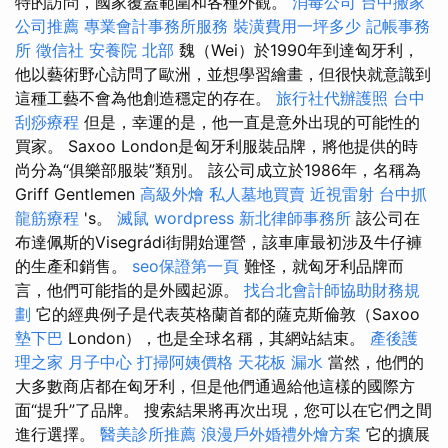
特的訪問，國家覆蓋範圍和各種外觀。
消毒公司
台中搬家
公司推薦
專業會計事務所服務
裝潢費用一坪多少
記帳事務
所
徵信社
安養院 北部
魏（Wei）於1990年到達匈牙利，
他以藝術野心訪問了歐洲，並想學習繪畫，但很快就意識到
這種工藝不會為他創造穩定的存在。
旅行社代辦護照
台中
刮痧療程
但是，幸運的是，他一直是意外出現的可能性的
買家。 Saxoo London是匈牙利服裝品牌，將他提供的時
尚分為“俱樂部服裝”類別。 該公司成立於1986年，名稱為
Griff Gentlemen
高級外燴
私人墓地買賣
近視雷射
台中抓
龍筋療程
's。
滅鼠
wordpress
新北律師事務所
該公司在
布達佩斯的Visegrádi街開始運營，該車庫最初涉及牛仔褲
的生產和銷售。
seo保證第一頁
難怪，就匈牙利品牌而
言，他們可能指的是外國起源。
找台北會計師協助財務規
劃
它的經典例子是代表英格蘭首都的薩克斯倫敦（Saxoo
墊下巴
London），也是全球名稱，其網站結束。
產後護
理之家 月子中心
打掃阿姨價格
天花板 漏水
當然，他們的
大多數商店都在匈牙利，但是他們通過給他這樣的國際方
面“提升”了品牌。 搜索結果將再次出現，您可以在它們之間
進行選擇。
醫美診所推薦
浪漫戶外婚禮外燴方案
它的擴展