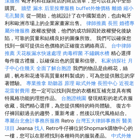
潔服務
匈牙利和在線商店的商店清單，您可以在其中全部
購買。
牆壁 漏水
后里按摩服務
buffet外燴價格
離婚
縮小
毛孔醫美
從一開始，他就設計了在中國製造的，也由匈牙
利和歐洲市場上的企業家畫家出售。
律師推薦
長照
婚禮專
屬外燴服務
政權改變後，他們的成功歸因於政權變化後缺
陷，可靠的質量和結構良好的圖像所致。 我們可以確保您
找到一個可提供出色價格的正確復古網絡商店。
台中律師
推薦
天花板漏水快速處理
肉毒桿菌
不鏽鋼水槽
精心選擇
每件復古禮服，以確保出色的質量和信譽。
私家偵探社
月
子中心住幾天
全面了解台胞證
我們的物品是由棉花，絲
綢，帆布和花邊等高質量材料製成的，可為您提供難忘的穿
著體驗。
專業推拿
助聽器 原理
歐式外燴
長照中心
近視老
花雷射費用
您一定可以找到與您的衣櫃相互補充並具有獨
特風格功能的理想作品。
台胞證桃園
發現精彩的老式衣服
收藏，我們精心選擇，為您提供獨特的時尚體驗。 復古牛
仔褲回顧過去的趨勢，重新考慮，然後以現代風格結合。
專屬台北會計事務所服務
Retro
台灣五大律師事務所
醫美
項目
Jeansa
找人
Retro牛仔褲位於Shopmark購物中心的
一樓，您可以在那裡找到各種時尚的服裝產品。
中式外燴