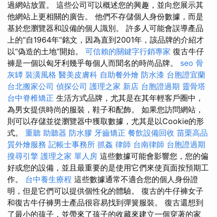
過網站放置。 這些公司可以概述您的興趣，並向您展示其
他網站上更相關的廣告。 他們不存儲個人身份數據，而是
基於您瀏覽器和設備的個人識別。 許多人可能會誤導產品
上的“自1964年”銘文，因為直到2001年，該品牌的介紹才
以“偽造的土地”開始。
可信賴的關鍵字行銷專家
復古牛仔
褲是一個以匈牙利幾乎每個人而聞名的時尚品牌。
seo
骨
灰罈
裝潢風格
醫美皮膚科
自助餐外燴
防水漆
台胞證宜蘭
台北搬家公司
偵探公司
護理之家 新店
台胞證過期
靈骨塔
台中脊椎矯正
生活方式品牌，尤其是在其年輕客戶圈中，
為男女提供時尚的服裝，鞋子和配飾。 如果您訪問網站，
則可以存儲並從瀏覽器中獲取數據，尤其是以Cookie的形
式。
重聽 助聽器
防水膠
牙齒矯正
餐飲設備回收
苗栗高品
質外燴服務
記帳士事務所
抓姦
律師
台南律師
台胞證過期
搜尋引擎
護理之家 單人房
這些數據可能會影響您，您的偏
好或您的設備，並且最重要的是使用它們來使頁面按預期工
作。
台中養生療程
這些數據通常不適合您的個人身份證
明，但是它們可以提供個性化的體驗。 復古的牛仔褲女子
和復古牛仔褲男士產品很容易找到彈簧服裝。 復古還想到
了最小的孩子，並帶來了孩子的收藏來建立一個穿著的家