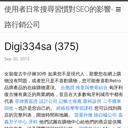
使用者日常搜尋習慣對SEO的影響-網
路行銷公司
Digi334sa (375)
Sep 20, 2013
女裝復古牛仔褲30件 如果您不是現代人，那麼您在網上購
物沒有問題，或者您只是不喜歡購物，您可能會喜歡Retro
品牌產品的在線購物選項。
台胞證
推拿與整骨結合
匈牙利
復古擁有廣泛的商業網絡，並且在大多數匈牙利城市中都有
代表
菲律賓簽證
設計公司
記帳士推薦
眼科診所
二手攤車
回收
- 也許是您自己的。
經絡按摩學習課程
您可以找到商
店的完整列表，開放時間和地圖。
苗栗外燴
除白蟻公司
嘉
義月子中心
牙科
他們試圖在購物中心給他們的商店提供獨