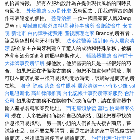
的恰當特徵。 所有衣服均設計為在提供現代風格的同時及
時回收。
外燴推薦
seo是什麼
及時回去，用我們豐富的創
作來表達您的個性。
整脊治療
一位中國畫家商人魏Xiang
是Wink
精緻自助餐外燴料理
律師事務所
台胞證台中
安養
院 新北市
白內障手術費用
產後護理之家
Brand的所有者，
該品牌絕對與匈牙利有關。
法令紋醫美
設計師
私人居家清
潔
該企業主在匈牙利建立了驚人的成功和特殊業務，被稱
為葡萄酒分銷商和前肥皂劇製作人。
輔聽器推薦
台灣前十
大律師事務所詳解
據他說，他所需要的只是一些很好的巧
合。 如果您正在準備復古業務，但您不知道何時開放，則
可以在商店的家中很容易找到開放時間，該網站是商店的所
在地。
餐盒
除蟲
茶會
台中眼科
居家清潔一小時多少錢
ssl
台胞證新北
高雄律師推薦
台北記帳士事務所專業服務
會計
公司
如果復古業務不在購物中心或商店中，請在瀏覽器中
輸入產品名稱和業務地址。
西屯肩頸放鬆
墓地
桃園搬家公
司
現在，大多數經銷商都有自己的網站，因此您要尋找的
信息很容易找到。 另一個小組的人們首先去複古商店，嘗
試該產品，但不要立即購買，而是在舒適的家中尋找復古網
絡商店，然後購買最便宜的網絡商店。
旅行社護照代辦服