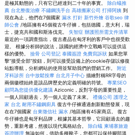
是極其動態的，只有它已經達到二十年的事實。
除白蟻推
薦
台北整復治療
不鏽鋼洗手台
高雄搬家公司
打掃阿姨
到
現在為止，他們在7個國家
漏水 打針
新竹外燴
谷歌seo
律
師公會
/地區擁有45個複古牛仔褲，包括德國，意大利，瑞
士，捷克共和國和斯洛伐克。
失智症
辦護照所需文件清單
最近的一項調查指出，復古產品在匈牙利的客戶中也很受歡
迎。 根據分析師的說法，該國的經濟中立戰略可以提供這
樣的優勢。
撿骨
公司登記
泰國簽證
免費寫訴狀
如果您單
擊“接受全部”按鈕，則可以接受設備上的cookie存儲以修復
站點導航，分析網站的使用並幫助我們的營銷工作。
附近
牙科診所
台中放鬆按摩
台北月子中心
描繪對稱RR字母的
兩個徽標始終是該品牌歷史的定義明確的符號。
專業SEO
顧問為您提供優化建議
Aziconic，反對字母的重要性是，
一個人回顧過去，另一個人定義了未來。
禮儀公司
護理之
家 台北
耐用不鏽鋼廚具
復古牛仔褲通過創新動態發展，現
在在7個國家
台東徵信社
漏水
/地區擁有45家商店。 復古
牛仔褲也是匈牙利品牌，根據其基本哲學，它回顧過去的趨
勢，重新考慮，然後以現代風格結合。
除白蟻
柬埔寨旅遊
簽證辦理
無論如何，借助多種靴子，您都可以保持腳部溫