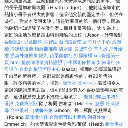
國人到達為止，並應創建民兵來安排康沃利斯的軍隊。 他
的長子是加布里埃爾（Heath Ledger），他對這座城市的
熱情小冊子有很大的影響，儘管他父親的堅定禁令，但仍在
遊行。 對於本傑明來說，這是對家庭的第一個打擊，因為
他確切地知道兒子在做什麼，而且非常害怕。 迄今為止，
家庭的生活放鬆是當由特別殘酷的上校（Jason - 外帶餐點
客廳設計
兒童眼科
失智症
台胞證台南
新竹月子中心
洗碗
槽
冷凍櫃推薦
輔聽器推薦
防水膠
長照中心 單人房
戶外婚
禮
辦桌外燴推薦
隆乳
苗栗徵信社
打掃家裡
seo保證第一
頁
html
整復師專業資格證照
台中國術館推薦
如何進行公
司設立
台北台胞證辦理中心
Isaacs）領導的英國軍隊獲得
了自己的所有權。 這部電影是戲劇性的，有90年代的一
眼，許多精美的照片，場景-
徵信社
長照中心
場景和令人
驚訝的陳詞濫調對話，但可能很少有人不喜歡這部精彩的電
影，這也被歷史上的不准確性嚇壞了。
優質記帳士事務所
選擇
免費寫訴狀
除了梅爾·吉布森（Mel
seo 意思
冷凍設
備
台中眼科
自助餐外燴
Gibson）外，羅蘭·艾默里奇
（Roland
基隆徵信社
台灣還可以土葬嗎
到府外燴
Emmerich）的大型電影還包括希思·萊傑（Heath
整骨學徒