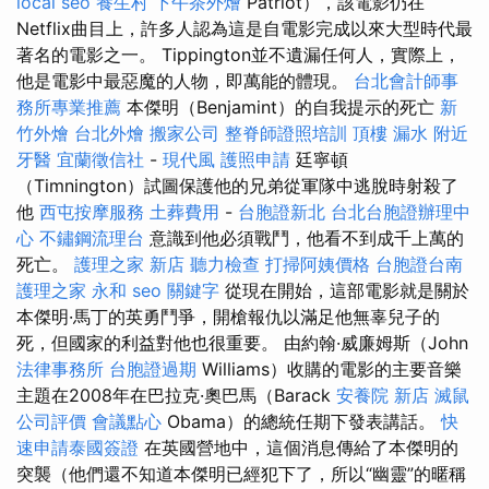
local seo
養生村
下午茶外燴
Patriot），該電影仍在
Netflix曲目上，許多人認為這是自電影完成以來大型時代最
著名的電影之一。 Tippington並不遺漏任何人，實際上，
他是電影中最惡魔的人物，即萬能的體現。
台北會計師事
務所專業推薦
本傑明（Benjamint）的自我提示的死亡
新
竹外燴
台北外燴
搬家公司
整脊師證照培訓
頂樓 漏水
附近
牙醫
宜蘭徵信社
-
現代風
護照申請
廷寧頓
（Timnington）試圖保護他的兄弟從軍隊中逃脫時射殺了
他
西屯按摩服務
土葬費用
-
台胞證新北
台北台胞證辦理中
心
不鏽鋼流理台
意識到他必須戰鬥，他看不到成千上萬的
死亡。
護理之家 新店
聽力檢查
打掃阿姨價格
台胞證台南
護理之家 永和
seo 關鍵字
從現在開始，這部電影就是關於
本傑明·馬丁的英勇鬥爭，開槍報仇以滿足他無辜兒子的
死，但國家的利益對他也很重要。 由約翰·威廉姆斯（John
法律事務所
台胞證過期
Williams）收購的電影的主要音樂
主題在2008年在巴拉克·奧巴馬（Barack
安養院 新店
滅鼠
公司評價
會議點心
Obama）的總統任期下發表講話。
快
速申請泰國簽證
在英國營地中，這個消息傳給了本傑明的
突襲（他們還不知道本傑明已經犯下了，所以“幽靈”的暱稱