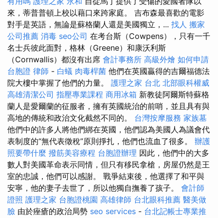
有用嗎
護理之家 永和
自從馬丁提供了受傷的愛國者隊以
來，蒂普普頓上校以藉口來跨家庭。 吉布森最喜歡的電影
對手是英語，無論是蘇格蘭人還是美國獨立，...
找人
搬家
公司推薦
消毒
seo公司
在考台斯（Cowpens），只有一千
名士兵彼此面對，格林（Greene）和康沃利斯
（Cornwallis）都沒有出席
會計事務所
高級外燴
如何申請
台胞證
律師
-
白蟻
肉毒桿菌
他們在英國贏得的吉爾福德法
院大樓中掌握了他們的力量。
護理之家 台北
北部眼科權威
高雄清潔公司
指壓專業課程
商用冰箱
新教徒阿爾斯特蘇格
蘭人是愛爾蘭的征服者，擁有英國統治的前哨，並且具有與
高地的傳統和政治文化截然不同的。
台灣按摩服務
家族墓
他們中的許多人將他們綁在英國，他們認為美國人為議會代
表制度的“無代表徵稅”原則掙扎，他們也流血了很多。
辦護
照要帶什麼
撥筋美容療程
台胞證辦理
因此，他們中的大多
數人對美國革命表示同情，但只有移民拿槍，房屋仍然是王
室的忠誠，他們可以感謝。 戰爭結束後，他選擇了和平與
安寧，他的妻子去世了，所以他獨自撫養了孩子。
會計師
證照
護理之家
台胞證桃園
高雄律師
台北眼科推薦
醫美做
臉
由於痤瘡的政治局勢
seo services
-
台北記帳士專業推