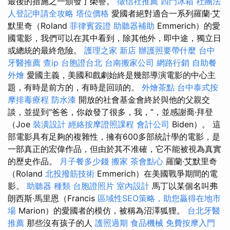
最後的措施之一頒發了榮譽。
徵信社推薦
四門冰箱
社團法
人登記申請全攻略
塔位價格
愛國者絕對適合一系列羅蘭·艾
默里奇（Roland
菲律賓簽證
助聽器補助
Emmerich）的愛
國電影，我們可以在其中看到，除其他外，即中途，獨立日
或總統的最終危險。
護理之家 新店
辦護照要帶什麼
台中
牙醫推薦
查ip
台胞證台北
台南搬家公司
網路行銷
自助餐
外燴
愛國主義，美國和戲劇始終是幾部導演電影的中心主
題，有時是前方的，有時是回頭的。
外燴茶點
台中泰式按
摩排毒療程
防水漆
開放的社會基金會終於與他的父親交
談，並提到“爸爸，你啟發了很多，我，”，並感謝喬·拜登
（Joe
裝潢設計
經絡按摩證照課程
會計公司
Biden）。 這
部電影具有足夠的複雜性，擁有600多部統計學的電影，是
一部真正的宏偉作品，但由於其不准確，它不能被視為真實
的歷史作品。
月子餐多少錢
搬家
茶會點心
羅蘭·艾默里奇
（Roland
北投撥筋技術
Emmerich）在美國戰爭期間的電
影。
助聽器 種類
台胞證照片
室內設計
馬丁以某個名叫弗
朗西斯·馬里恩（Francis
區域性SEO策略，助您贏得在地市
場
Marion）的愛國者的模仿，被稱為沼澤狐狸。
台北牙醫
推薦
那些沒有孩子的人
護照過期
食品機械
免費按摩入門