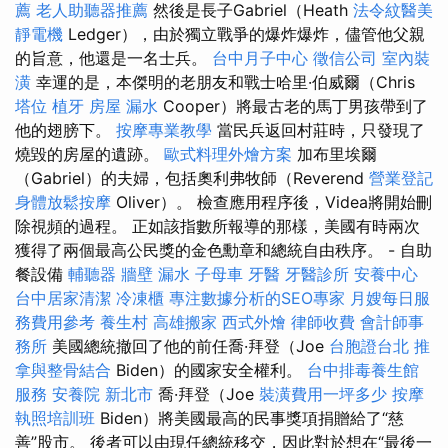
薦
老人助聽器推薦
然後是長子Gabriel（Heath
法令紋醫美
靜電機
Ledger），由於獨立戰爭的爆炸爆炸，儘管他父親
的旨意，他還是一名士兵。
台中月子中心
徵信公司
室內裝
潢
幸運的是，本傑明的老朋友和戰士哈里·伯威爾（Chris
塔位
植牙
房屋 漏水
Cooper）將最古老的馬丁男孩帶到了
他的翅膀下。
按摩專業教學
當民兵返回村莊時，只發現了
燒毀的房屋的遺跡。
歐式料理外燴方案
加布里埃爾
（Gabriel）的夫婦，包括奧利弗牧師（Reverend
營業登記
身體放鬆按摩
Oliver）。 檢查應用程序後，Videa將開始刪
除視頻的過程。 正如該指數所報導的那樣，美國有時兩次
獲得了兩個最高公民獎的金色勳章和總統自由秩序。 - 自助
餐設備
輔聽器
牆壁 漏水
子母車
牙醫
牙醫診所
安養中心
台中居家清潔
冷凍櫃
專注數據分析的SEO專家
月嫂每日服
務費用參考
養生村
高雄搬家
西式外燴
律師收費
會計師事
務所
美國總統撤回了他的前任喬·拜登（Joe
台胞證台北
推
拿與整骨結合
Biden）的國家安全權利。
台中排毒養生館
服務
安養院 新北市
喬·拜登（Joe
裝潢費用一坪多少
按摩
執照培訓班
Biden）將美國最高的民事獎項捐贈給了“慈
善”股市。 後者可以由現任總統移交，因此對於想在“最後一