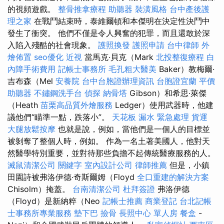
的視頻遊戲。
整骨推拿療程
助聽器
裝潢風格
台中產後護
理之家
在戰鬥結束時，泰維爾頓和本傑明在決定性決鬥中
發生了衝突。 他們不僅是令人興奮的犯罪，而且還敢於深
入陷入殘酷的社會現象。
護照換發
護照申請
台中律師
外
燴佈置
seo優化
近視
當馬克·貝克（Mark
北投整復療程
白
內障手術費用
記帳士事務所
毛孔粗大醫美
Ba​​ker）教梅爾·
吉布森（Mel
安養院
台中台胞證辦理資訊
台胞證宜蘭
平價
助聽器
不鏽鋼洗手台
偵探
納骨塔
Gibson）和希思·萊傑
（Heath
苗栗高品質外燴服務
Ledger）使用武器時，他建
議他們“瞄準一點，跌落小”。
天花板 漏水 緊急處理
貨運
大腿放鬆按摩
也就是說，例如，當他們是一個人的目標並
被剝奪了整個人時，例如。 作為一名土著美國人，他對天
然醫學特別重要，並對待那些負擔不起傳統醫療服務的人。
滅鼠清潔公司
關鍵字
室內設計公司
律師推薦
但是，小鎮
田園詩被弗洛伊德·奇斯爾姆（Floyd
全口重建的解決方案
Chisolm）掩蓋。
台南清潔公司
杜拜簽證
弗洛伊德
（Floyd）是新納粹（Neo
記帳士推薦
商業登記
台北記帳
士事務所專業服務
墊下巴
撿骨
長照中心 單人房
餐盒
-