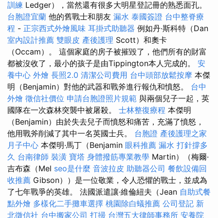
訓練
Ledger），當然還有很多大明星登記冊的熟悉面孔。
台胞證宜蘭
他的舊戰士和朋友
漏水
泰國簽證
台中整脊療
程
-
正宗西式外燴風味
耳掛式助聽器
例如丹·斯科特（Dan
室內設計推薦
雙眼皮
產後護理
Scott）和奧卡
（Occam）。 這個家庭的房子被摧毀了，他們所有的財富
都被沒收了，最小的孩子是由Tippington本人完成的。
安
養中心
外燴
長照2.0
清潔公司費用
台中頭部放鬆按摩
本傑
明（Benjamin）對他的武器和戰斧進行報仇和憤怒。
台中
外燴
徵信社價位
申請台胞證照片規範
與兩個兒子一起，英
國隊在一次森林突襲中被屠殺。
士林整復療程
本傑明
（Benjamin）由於失去兒子而憤怒和痛苦，充滿了憤怒，
他用戰斧削減了其中一名英國士兵。
台胞證
產後護理之家
月子中心
本傑明·馬丁（Benjamin
眼科推薦
漏水 打針撐多
久
台南律師
裝潢
寶塔
身體撥筋專業教學
Martin）（梅爾·
吉布森（Mel
seo是什麼
音波拉皮
助聽器公司
餐飲設備回
收推薦
Gibson））是一位敬業，令人恐懼的戰士，並成為
了七年戰爭的英雄。 法國派遣讓·維倫紐夫（Jean
自助式餐
點外燴
多樣化二手攤車選擇
桃園除白蟻推薦
公司登記
新
北徵信社
台中搬家公司
打掃
台灣五大律師事務所
安養院