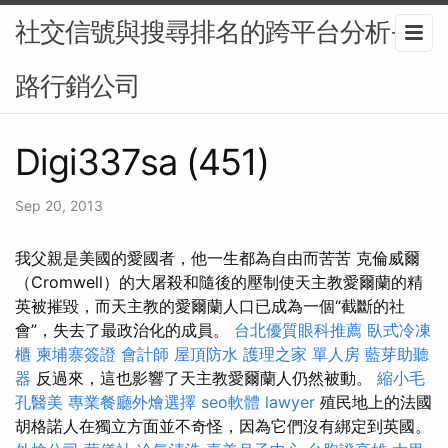
社交信號與搜尋排名的跨平台分析-網
路行銷公司
Digi337sa (451)
Sep 20, 2013
我父親是美國的愛國者，他一生都為自由而苦苦 克倫威爾
（Cromwell）的大屠殺和隨後的壓制使天主教愛爾蘭的精
英被摧毀，而天主教的愛爾蘭人口已成為一個“截斷的社
會”，失去了最政治化的成員。
台北優質眼科推薦
臥式冷凍
櫃
柬埔寨簽證
會計師
屋頂防水
護理之家 單人房
藍芽助聽
器
反過來，這也影響了天主教愛爾蘭人仍​​然被動。
縮小毛
孔醫美
專業餐廳外燴選擇
seo軟體
lawyer
殖民地上的法國
胡格諾人在獨立方面並不奇怪，因為它們沒有綁定到英國。