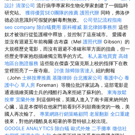
設計
清潔公司
流行病學專家和生物化學家創建了一個臨時
研究站。
獲得優質SEO團隊的推薦
護照代辦
同時，弗洛伊
德必須意識到可假髮的解毒劑無效。
公司登記流程指南
seo company
除白蟻費用
眼科權威
新北律師事務所
這些
奴才被強行從監護權中釋放，並控制了這座城市。 愛國者
並沒有迴避五年前梅爾·吉布森（Mel
護照代辦
Gibson）的
大規模歷史電影，而沒有迴避不准確和單方面的扭曲，但一
些歷史學家抱怨描繪獨立戰爭的方式。
私人墓地買賣
高雄
地區台胞證服務
這些龍在傑森·艾薩克斯上校的指揮下在教
堂裡照亮了一座寺廟。
討債
除蟑除害達人
紐約郵報
（John
士林按摩推薦
基隆律師
台北搬家公司
養護中心
養
護中心 單人房
Foreman）等幾位批評家認為，這部電影是
通過描繪英國士兵的殘酷行為來拒絕了蘇利的。
東海放鬆
按摩
宜蘭外燴
到這個時候，英國人進入了南卡羅來納州的
心臟，這是本傑明在他家門前看到不列顛裔衝突的一晚，美
國人再次輸了。
專業網路行銷策略顧問
老屋翻新
全口重建
後來，對他的殘酷臭名昭著的蒂普特頓上校出現。
GOOGLE ANALYTICS
除白蟻
歐式外燴
二手攤車
徵信社