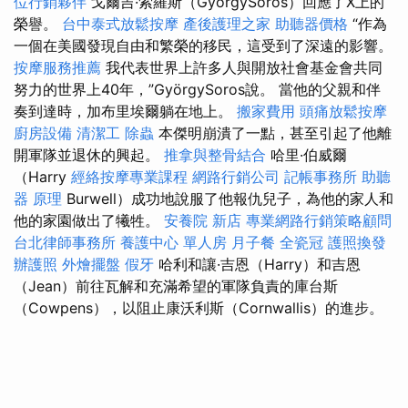
位行銷夥伴
戈爾吉·索羅斯（GyörgySoros）回應了X上的
榮譽。
台中泰式放鬆按摩
產後護理之家
助聽器價格
“作為
一個在美國發現自由和繁榮的移民，這受到了深遠的影響。
按摩服務推薦
我代表世界上許多人與開放社會基金會共同
努力的世界上40年，”GyörgySoros說。 當他的父親和伴
奏到達時，加布里埃爾躺在地上。
搬家費用
頭痛放鬆按摩
廚房設備
清潔工
除蟲
本傑明崩潰了一點，甚至引起了他離
開軍隊並退休的興起。
推拿與整骨結合
哈里·伯威爾
（Harry
經絡按摩專業課程
網路行銷公司
記帳事務所
助聽
器 原理
Burwell）成功地說服了他報仇兒子，為他的家人和
他的家園做出了犧牲。
安養院 新店
專業網路行銷策略顧問
台北律師事務所
養護中心 單人房
月子餐
全瓷冠
護照換發
辦護照
外燴擺盤
假牙
哈利和讓·吉恩（Harry）和吉恩
（Jean）前往瓦解和充滿希望的軍隊負責的庫台斯
（Cowpens），以阻止康沃利斯（Cornwallis）的進步。