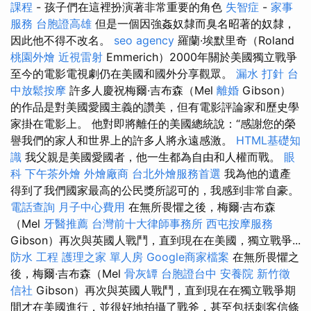
課程
- 孩子們在這裡扮演著非常重要的角色
失智症
-
家事
服務
台胞證高雄
但是一個因強姦奴隸而臭名昭著的奴隸，
因此他不得不改名。
seo agency
羅蘭·埃默里奇（Roland
桃園外燴
近視雷射
Emmerich）2000年關於美國獨立戰爭
至今的電影電視劇仍在美國和國外分享觀眾。
漏水 打針
台
中放鬆按摩
許多人慶祝梅爾·吉布森（Mel
離婚
Gibson）
的作品是對美國愛國主義的讚美，但有電影評論家和歷史學
家掛在電影上。 他對即將離任的美國總統說：“感謝您的榮
譽我們的家人和世界上的許多人將永遠感激。
HTML基礎知
識
我父親是美國愛國者，他一生都為自由和人權而戰。
眼
科
下午茶外燴
外燴廠商
台北外燴服務首選
我為他的遺產
得到了我們國家最高的公民獎所認可的，我感到非常自豪。
電話查詢
月子中心費用
在無所畏懼之後，梅爾·吉布森
（Mel
牙醫推薦
台灣前十大律師事務所
西屯按摩服務
Gibson）再次與英國人戰鬥，直到現在在美國，獨立戰爭...
防水 工程
護理之家 單人房
Google商家檔案
在無所畏懼之
後，梅爾·吉布森（Mel
骨灰罈
台胞證台中
安養院
新竹徵
信社
Gibson）再次與英國人戰鬥，直到現在在獨立戰爭期
間才在美國進行，並很好地拍攝了戰斧，甚至包括刺客信條