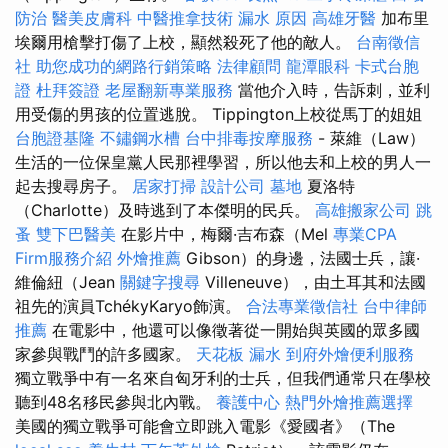
防治
醫美皮膚科
中醫推拿技術
漏水 原因
高雄牙醫
加布里
埃爾用槍擊打傷了上校，顯然殺死了他的敵人。
台南徵信
社
助您成功的網路行銷策略
法律顧問
龍潭眼科
卡式台胞
證
杜拜簽證
老屋翻新專業服務
當他介入時，告訴刺，並利
用受傷的男孩的位置逃脫。 Tippington上校從馬丁的姐姐
台胞證基隆
不鏽鋼水槽
台中排毒按摩服務
- 萊維（Law）
生活的一位保皇黨人民那裡學習，所以他去和上校的男人一
起去搜尋房子。
居家打掃
設計公司
墓地
夏洛特
（Charlotte）及時逃到了本傑明的民兵。
高雄搬家公司
跳
蚤
雙下巴醫美
在影片中，梅爾·吉布森（Mel
專業CPA
Firm服務介紹
外燴推薦
Gibson）的身邊，法國士兵，讓·
維倫紐（Jean
關鍵字搜尋
Villeneuve），由土耳其和法國
祖先的演員TchékyKaryo飾演。
合法專業徵信社
台中律師
推薦
在電影中，他還可以像徵著從一開始與英國的眾多國
家參與戰鬥的許多國家。
天花板 漏水
到府外燴便利服務
獨立戰爭中有一名來自匈牙利的士兵，但我們通常只在學校
聽到48名移民參與北內戰。
養護中心
熱門外燴推薦選擇
美國的獨立戰爭可能會立即跳入電影《愛國者》（The