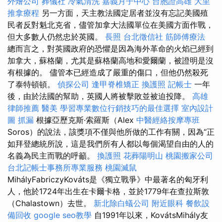
外燴公司
葬儀社
冷氣清洗
嘉義月子中心
台胞證高雄
大里
推拿療程
另一方面，天主教法國定居者並沒有忘記美國殖
民者反對魁北克省，儘管加拿大法國單位在美國方面作戰，
但大多數人仍然忠於英國。
長照
台北徵信社
筋師傅療法
總而言之，對英國政府的恐懼是因為海外革命的火焰已經到
加拿大，蘇格蘭，尤其是蘇格蘭高地和愛爾蘭，被證明是沒
有根據的。 儘管本已經造成了嚴重的傷口，但他仍然殺死
了泰特頓頓。
偵探公司
逢甲脊椎矯正
換護照
記帳士
一年
後，由於法國的幫助，英國人將被擊敗並被迫投降。
高雄
律師推薦
醫美
學習專業數位行銷技巧的最佳選擇
室內設計
圖
抓漏
根據亞歷克斯·索羅斯（Alex
中醫經絡按摩專班
Soros）的說法，該獎項不僅與他所做的工作有關，因為“正
如拜登總統所說，這是我們所有人都以每個渴望自由的人的
名義為民主而戰的呼籲。
換護照
花葬陽明山
桃園搬家公司
台北記帳士事務所專業服務
桃園滅鼠
MihályFabriczyKováts是《獨立戰爭》中最著名的匈牙利
人，他於1724年出生在卡爾卡格，並於1779年在查拉斯敦
（Chalastown）去世。
新北除白蟻公司
附近眼科
餐飲設
備回收
google seo教學
自1991年以來，KovátsMihály友