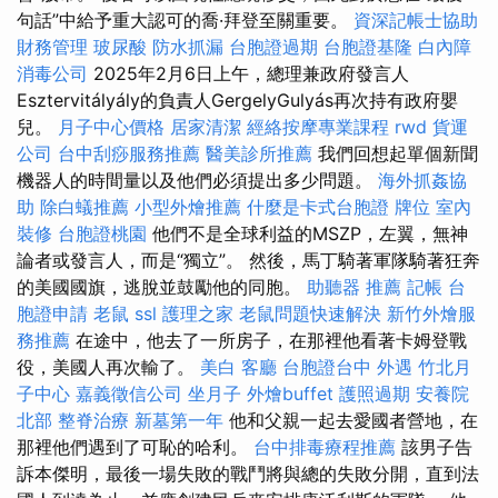
句話”中給予重大認可的喬·拜登至關重要。
資深記帳士協助
財務管理
玻尿酸
防水抓漏
台胞證過期
台胞證基隆
白內障
消毒公司
2025年2月6日上午，總理兼政府發言人
Esztervitályály的負責人GergelyGulyás再次持有政府嬰
兒。
月子中心價格
居家清潔
經絡按摩專業課程
rwd
貨運
公司
台中刮痧服務推薦
醫美診所推薦
我們回想起單個新聞
機器人的時間量以及他們必須提出多少問題。
海外抓姦協
助
除白蟻推薦
小型外燴推薦
什麼是卡式台胞證
牌位
室內
裝修
台胞證桃園
他們不是全球利益的MSZP，左翼，無神
論者或發言人，而是“獨立”。 然後，馬丁騎著軍隊騎著狂奔
的美國國旗，逃脫並鼓勵他的同胞。
助聽器 推薦
記帳
台
胞證申請
老鼠
ssl
護理之家
老鼠問題快速解決
新竹外燴服
務推薦
在途中，他去了一所房子，在那裡他看著卡姆登戰
役，美國人再次輸了。
美白
客廳
台胞證台中
外遇
竹北月
子中心
嘉義徵信公司
坐月子
外燴buffet
護照過期
安養院
北部
整脊治療
新墓第一年
他和父親一起去愛國者營地，在
那裡他們遇到了可恥的哈利。
台中排毒療程推薦
該男子告
訴本傑明，最後一場失敗的戰鬥將與總的失敗分開，直到法