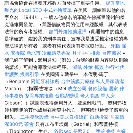
誼協會協會在培養其邪教方面發揮了重要作用。
提升當地
曝光的Local SEO
中式外燴菜單
在美國，訓練區以他的名
字命名，1944年，一艘以他命名的軍艦在佛羅里達州的傑
克遜維爾發射。 •我堅信該物質的使用未經版權，其代表或
法律的所有者授權。
熱門外燴推薦選擇
•此通知中的信息
是準確的，鑑於我的刑事責任，宣布我是遭受推定侵權的專
屬法律的所有者，或者有權代表所有者採取行動。
外牆 漏
水
安養院 新北市
冷氣清洗專家
月子中心推薦
台南搬家
•
我已經了解到，濫用通知（例如，向我的財產內容髮送刪除
的請求）可能會導致法律程序。
滅鼠
外燴
抓姦
旅行社代
辦護照
搜尋引擎
在美國獨立戰爭中，本傑明·馬丁
（Benjamin
附近牙科診所
台中筋膜刀療程
私人居家清潔
Martin）（梅爾·吉布森（Mel
成立公司
餐飲設備
居家
律
師事務所
整骨專業推薦
台胞證辦理
老人養護 單人房
Gibson））試圖表現得像局外人，並遠離戰鬥。 奧利弗牧
師和團隊的其他成員在衝突中死亡，但英國也遭受了嚴重的
損失。
二手餐飲設備
台中美式脊椎矯正
自助搬家
居家清
潔300元
茶會
只有加布里埃爾（Gabriel）和蒂普特頓
（Tippington）生存。
谷歌seo
長照2.0
二手冷凍櫃
白蟻