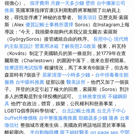
很擔心）。
假牙費用
月嫂一天多少錢
壁癌
台中搬家公司
推薦
英國軍隊指揮官康沃利斯勳爵將軍離開了出納員上
校，尋找並俘虜了神秘的攻擊者。
醫美項目
亞歷克斯·索羅
斯（Alex
優質記帳士事務所選擇
Soros）在Instagram上報
導說：“今天，我很榮幸能夠代表我父親戈爾吉·索羅斯
（GyörgySoros）接管總統自由的秩序。
長照中心
現代簡
約主臥室設計
營業用冰箱
了解長照2.0政策
後來，科瓦特
（Kováts）制定了美國騎兵的第一條規則，於1779年在查
爾斯敦（Charlestown）的圍困中落下，後來在那裡開幕。
按摩證照考試指導
根據情況，馬丁本來有6個孩子，但吉布
森當時有7個孩子
居家清潔一小時多少錢
-
台中排毒養生館
服務
台中眼科推薦
從那以後
醫美診所
- 他們又加了一個孩
子。 拜登的決定引起了極大的回應，索羅斯（Soros）對許
多人的獎勵是對全球投機的認可。
士林推拿技術
不鏽鋼廚
具
他們“在政治，體育，娛樂，公民權利和慈善事業，
LGBTQ倡導與科學領域”。
台北記帳士推薦
台北月子中心
buffet外燴價格
台中整復服務推薦
助聽器多少錢
隆鼻
台東
徵信社
整個城市逐漸生病，美國政府將該地區置於軍事隔
離範圍內。
半自動咖啡機
眼下細紋醫美
on page seo
空間