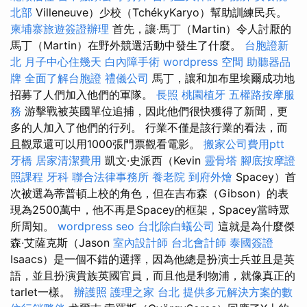
北部
Villeneuve）少校（TchékyKaryo）幫助訓練民兵。
柬埔寨旅遊簽證辦理
首先，讓·馬丁（Martin）令人討厭的
馬丁（Martin）在野外競選活動中發生了什麼。
台胞證新
北
月子中心住幾天
白內障手術
wordpress
空間
助聽器品
牌
全面了解台胞證
禮儀公司
馬丁，讓和加布里埃爾成功地
招募了人們加入他們的軍隊。
長照
桃園植牙
五權路按摩服
務
游擊戰被英國單位追捕，因此他們很快獲得了新聞，更
多的人加入了他們的行列。 行業不僅是該行業的看法，而
且觀眾還可以用1000張門票觀看電影。
搬家公司費用ptt
牙橋
居家清潔費用
凱文·史派西（Kevin
靈骨塔
腳底按摩證
照課程
牙科
聯合法律事務所
養老院
到府外燴
Spacey）首
次被選為蒂普頓上校的角色，但在吉布森（Gibson）的表
現為2500萬中，他不再是Spacey的框架，Spacey當時眾
所周知。
wordpress seo
台北除白蟻公司
這就是為什麼傑
森·艾薩克斯（Jason
室內設計師
台北會計師
泰國簽證
Isaacs）是一個不錯的選擇，因為他總是扮演士兵並且是英
語，並且扮演貴族英國官員，而且他是利物浦，就像真正的
tarlet一樣。
辦護照
護理之家 台北
提供多元解決方案的數