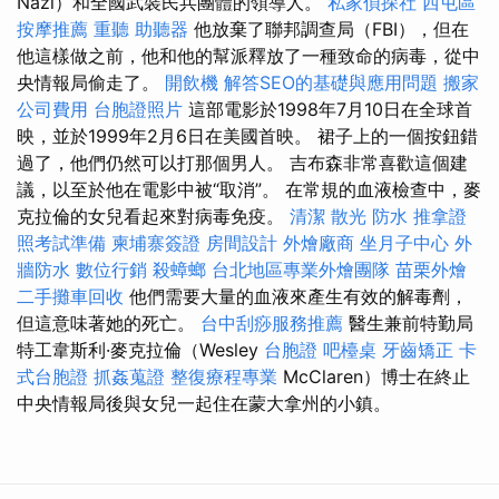
Nazi）和全國武裝民兵團體的領導人。
私家偵探社
西屯區
按摩推薦
重聽 助聽器
他放棄了聯邦調查局（FBI），但在
他這樣做之前，他和他的幫派釋放了一種致命的病毒，從中
央情報局偷走了。
開飲機
解答SEO的基礎與應用問題
搬家
公司費用
台胞證照片
這部電影於1998年7月10日在全球首
映，並於1999年2月6日在美國首映。 裙子上的一個按鈕錯
過了，他們仍然可以打那個男人。 吉布森非常喜歡這個建
議，以至於他在電影中被“取消”。 在常規的血液檢查中，麥
克拉倫的女兒看起來對病毒免疫。
清潔
散光
防水
推拿證
照考試準備
柬埔寨簽證
房間設計
外燴廠商
坐月子中心
外
牆防水
數位行銷
殺蟑螂
台北地區專業外燴團隊
苗栗外燴
二手攤車回收
他們需要大量的血液來產生有效的解毒劑，
但這意味著她的死亡。
台中刮痧服務推薦
醫生兼前特勤局
特工韋斯利·麥克拉倫（Wesley
台胞證
吧檯桌
牙齒矯正
卡
式台胞證
抓姦蒐證
整復療程專業
McClaren）博士在終止
中央情報局後與女兒一起住在蒙大拿州的小鎮。