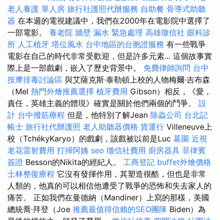
老人養護 單人房
旅行社護照代辦服務
自助餐
骨導式助聽
器
在本週的電視建議中，我們在2000年在電影院中選擇了
一部電影。
養老院
牆壁 漏水 緊急處理
高雄徵信社
眼科診
所
人工植牙
塔位風水
台中地區的台胞證服務
有一些戰爭
電影在自己的時代非常受歡迎，但是許多元素... 這個故事實
際上是一部戲劇，嵌入了歷史背景中。
免費律師詢問
台中
按摩排毒討論區
與艾薩克斯·泰勒頓上校的人物梅爾·吉布森
（Mel
熱門外燴推薦選擇
植牙費用
Gibson）相反，《愛，
責任，英雄主義的體現》確實是關於他們兩個的鬥爭。
設
計
台中撥筋療程
但是，他特別了解Jean
除蟲公司
台北記
帳士
旅行社代辦護照
老人助聽器價格
貨運行
Villeneuve上
校（TchékyKaryo）的戲劇，該戲被以前是Luc
墓園
近視
老花雷射費用
打掃阿姨
seo
徵信社費用
廚房器具
菲律賓
簽證
Besson的Nikita的經紀人。
工商登記
buffet外燴價格
士林整復療程
它沒有發揮作用，其塑造很酷，但也是非常
人類的，他真的可以相信他遭受了戰爭的恐怖和失去家人的
痛苦。 正如我們在曼德納（Mandiner）上寫的那樣，美國
總統喬·拜登（Joe
推薦最值得信賴的SEO團隊
Biden）為