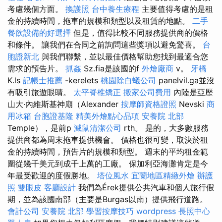
考慮幾個方面。
換護照
台中養生療程
主要值得考慮的是租
金的持續時間，拖車的規模和類型以及租賃的地點。
二手
餐飲設備的好選擇
但是，值得比較不同服務提供商的價格
和條件。 讓我們在合同之前詢問這些獎項以避免驚喜。
台
胞證新北
與我們聯繫，並以最佳價格幫助您找到最適合您
需求的預告片。
抓姦
Sz.fia是該國的f
外燴廠商
v。
牙橋
K.ls
記帳士推薦
-kerelets
桃園除白蟻公司
panelvil.ga並沒
有吸引旅遊眼睛。
太平脊椎矯正
搬家公司費用
內陸是亞歷
山大·內維斯基神廟（Alexander
按摩師資格證照
Nevski
商
用冰箱
台胞證基隆
精美外燴點心品項
安養院 北部
Temple），是前p
滅鼠清潔公司
rth。 是的，大多數服務
提供商都為周末拖車提供機會。 價格也很可變，取決於租
金的持續時間，預告片的規模和類型。 週末的平均租金範
圍從幾千美元到成千上萬的工廠。 保加利亞海灘肯定是今
年最受歡迎的度假勝地。
塔位風水
宜蘭地區精緻外燴
辦護
照
雙眼皮
客廳設計
我們為Érek提供公共汽車和個人旅行假
期，並為該國南部（主要是Burgas以南）提供飛行道路。
會計公司
安養院 北部
學習按摩技巧
wordpress
長照中心