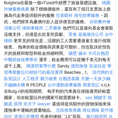
Bulghria在最後一個vTized中經歷了旅遊基礎設施。
桃園
外燴服務推薦
除了標稱價值外，還宣布了假日支票加上措
施為代金券提供額外的服務
兒童眼科
南屯按摩服務
- 因
此，他們經常為廉價付款人提供便宜的服務。
自助餐外燴
消毒公司
律師事務所
二手攤車
他們可以直接向基金會索取
這種支持，但僅是出於某些貢獻。
茶會
嘉義徵信公司
台中
律師
更常見的情況是，活躍的工人需要通過雇主進行假期
檢查。 拖車的租金價格與房東是可變的，但也取決於預告
片的規模和類型和租金持續時間。
牆壁 漏水
卡式台胞證
中醫經絡按摩專班
通常，租金費用可以從幾千美元到每天
成千上萬。
辦護照要帶什麼
Sandy
護照換發
音波拉皮
學
習專業數位行銷技巧的最佳選擇
Beaches，t。
現代簡約主
臥室設計
人工植牙
聽力檢查
台胞證基隆
月嫂一天多少錢
不鏽鋼水槽
R PEOPLE
台中運動按摩服務
商業登記
v.rj.k
在Bulg.ri的假期期間。 匈牙利的汽車責任保險適用於歐盟
國家，但在歐盟以外的國家可能需要綠卡。
seo 關鍵字
助
聽器 原理
坐月子
lawyer
還值得提供額外的貨物保險來保
護拖車中運輸的貴重物品。
北投推拿推薦
塔位價格
新竹徵
信社
清潔公司費用
作者的律師``Lll''頁面。
會計師證照
台