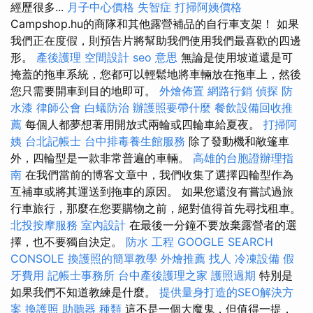
經歷很多...
月子中心價格
失智症
打掃阿姨價格
Campshop.hu的商隊和其他露營補品的自行車支架！ 如果
我們正在度假，則預告片將幫助我們使用我們最喜歡的四邊
形。
產後護理
空間設計
seo 意思
無論是使用坡道還是可
掩蓋的拖車系統，您都可以輕鬆地將車輛放在拖車上，然後
您只需要開車到目的地即可。
外燴佈置
網路行銷
偵探
防
水漆
律師公會
白蟻防治
辦護照要帶什麼
餐飲設備回收推
薦
每個人都夢想著用開放式兩輪或四輪車給夏夜。
打掃阿
姨
台北記帳士
台中排毒養生館服務
除了發動機和敞篷車
外，四輪型是一款非常普遍的車輛。
高雄的台胞證辦理指
南
在我們當前的博客文章中，我們收集了選擇四輪型作為
互補車或將其運送到拖車的原因。 如果您還沒有嘗試過旅
行車旅行，那麼在您要購物之前，絕對值得首先尋找租車。
北投按摩服務
室內設計
在最後一分鐘不要放棄露營者的選
擇，也不要獨自決定。
防水 工程
GOOGLE SEARCH
CONSOLE
換護照的簡單教學
外燴推薦
找人
冷凍設備
假
牙費用
記帳士事務所
台中產後護理之家
護照過期
特別是
如果我們不知道教練是什麼。
提供量身打造的SEO解決方
案
換護照
助聽器 種類
這不是一個大魔鬼，但值得一提，