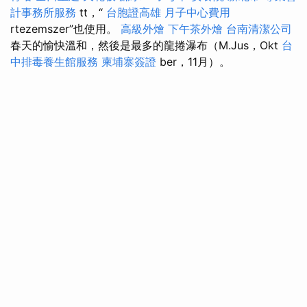
計事務所服務
tt，“
台胞證高雄
月子中心費用
rtezemszer”也使用。
高級外燴
下午茶外燴
台南清潔公司
春天的愉快溫和，然後是最多的龍捲瀑布（M.Jus，Okt
台
中排毒養生館服務
柬埔寨簽證
ber，11月）。