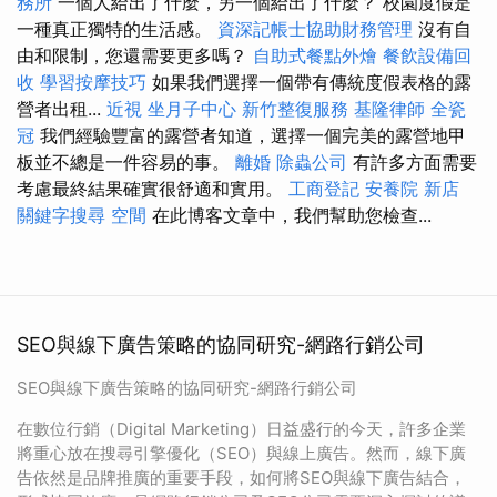
務所
一個人給出了什麼，另一個給出了什麼？ 校園度假是
一種真正獨特的生活感。
資深記帳士協助財務管理
沒有自
由和限制，您還需要更多嗎？
自助式餐點外燴
餐飲設備回
收
學習按摩技巧
如果我們選擇一個帶有傳統度假表格的露
營者出租...
近視
坐月子中心
新竹整復服務
基隆律師
全瓷
冠
我們經驗豐富的露營者知道，選擇一個完美的露營地甲
板並不總是一件容易的事。
離婚
除蟲公司
有許多方面需要
考慮最終結果確實很舒適和實用。
工商登記
安養院 新店
關鍵字搜尋
空間
在此博客文章中，我們幫助您檢查...
SEO與線下廣告策略的協同研究-網路行銷公司
SEO與線下廣告策略的協同研究-網路行銷公司
在數位行銷（Digital Marketing）日益盛行的今天，許多企業
將重心放在搜尋引擎優化（SEO）與線上廣告。然而，線下廣
告依然是品牌推廣的重要手段，如何將SEO與線下廣告結合，