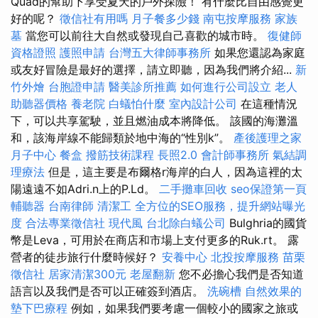
Quad的幫助下享受夏天的戶外探險！ 有什麼比自由感覺更
好的呢？
徵信社有用嗎
月子餐多少錢
南屯按摩服務
家族
墓
當您可以前往大自然或發現自己喜歡的城市時。
復健師
資格證照
護照申請
台灣五大律師事務所
如果您還認為家庭
或友好冒險是最好的選擇，請立即聽，因為我們將介紹...
新
竹外燴
台胞證申請
醫美診所推薦
如何進行公司設立
老人
助聽器價格
養老院
白蟻怕什麼
室內設計公司
在這種情況
下，可以共享駕駛，並且燃油成本將降低。 該國的海灘溫
和，該海岸線不能歸類於地中海的“性別k”。
產後護理之家
月子中心
餐盒
撥筋技術課程
長照2.0
會計師事務所
氣結調
理療法
但是，這主要是布爾格r海岸的白人，因為這裡的太
陽遠遠不如Adri.n上的P.Ld。
二手攤車回收
seo保證第一頁
輔聽器
台南律師
清潔工
全方位的SEO服務，提升網站曝光
度
合法專業徵信社
現代風
台北除白蟻公司
Bulghria的國貨
幣是Leva，可用於在商店和市場上支付更多的Ruk.rt。 露
營者的徒步旅行什麼時候好？
安養中心
北投按摩服務
苗栗
徵信社
居家清潔300元
老屋翻新
您不必擔心我們是否知道
語言以及我們是否可以正確簽到酒店。
洗碗槽
自然效果的
墊下巴療程
例如，如果我們要考慮一個較小的國家之旅或