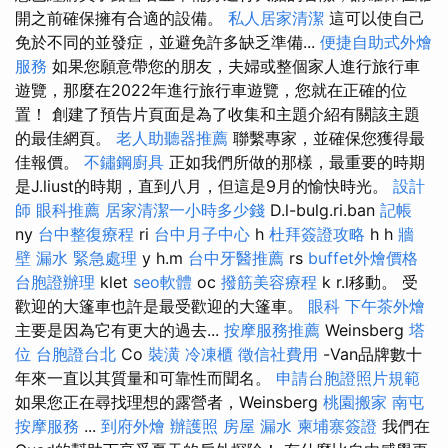
開之前確保擁有合適的設備。
私人居家清潔
這可以使自己
免於不同的並發症，並避免許多缺乏準備...
便捷自助式外燴
服務
如果您願意帶您的朋友，夫婦或整個家人進行旅行車
遊覽，那麼在2022年進行旅行車遊覽，您就在正確的位
置！ 創建了預告片頁面是為了收集和主題介紹有關該主題
的最佳網頁。
老人助聽器推薦
聯繫專家，並確保您獲得最
佳報價。
不鏽鋼廚具
正如我們所做的那樣，最重要的時期
是J.liust的時期，直到八月，但這是9月的愉快時光。
設計
師
眼科推薦
居家清潔一小時多少錢
D.l-bulg.ri.ban
記帳
ny
台中整復療程
ri
台中月子中心
h
杜拜簽證攻略
h h
牆
壁 漏水 緊急處理
y h.m
台中牙醫推薦
rs
buffet外燴價格
台胞證辦理
klet
seo軟體
oc
撥筋美容療程
k r.l移動。 受
歡迎的大篷車也許是最受歡迎的大篷車。
眼科
下午茶外燴
主要是因為它有更大的過去...
按摩服務推薦
Weinsberg
塔
位
台胞證台北
Co
裝潢
冷凍櫃
徵信社費用
-Van品牌數十
年來一直以其質量和可靠性而聞名。
申請台胞證照片規範
如果您正在尋找理想的露營者，Weinsberg
桃園搬家
南屯
按摩服務
...
到府外燴
辦護照
房屋 漏水
柬埔寨簽證
我們在