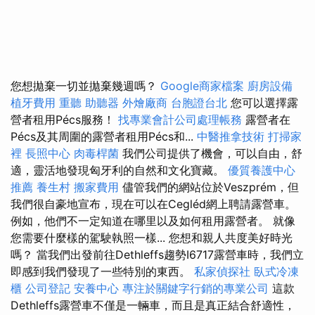
您想拋棄一切並拋棄幾週嗎？
Google商家檔案
廚房設備
植牙費用
重聽 助聽器
外燴廠商
台胞證台北
您可以選擇露
營者租用Pécs服務！
找專業會計公司處理帳務
露營者在
Pécs及其周圍的露營者租用Pécs和...
中醫推拿技術
打掃家
裡
長照中心
肉毒桿菌
我們公司提供了機會，可以自由，舒
適，靈活地發現匈牙利的自然和文化寶藏。
優質養護中心
推薦
養生村
搬家費用
儘管我們的網站位於Veszprém，但
我們很自豪地宣布，現在可以在Cegléd網上聘請露營車。
例如，他們不一定知道在哪里以及如何租用露營者。 就像
您需要什麼樣的駕駛執照一樣... 您想和親人共度美好時光
嗎？ 當我們出發前往Dethleffs趨勢I6717露營車時，我們立
即感到我們發現了一些特別的東西。
私家偵探社
臥式冷凍
櫃
公司登記
安養中心
專注於關鍵字行銷的專業公司
這款
Dethleffs露營車不僅是一輛車，而且是真正結合舒適性，