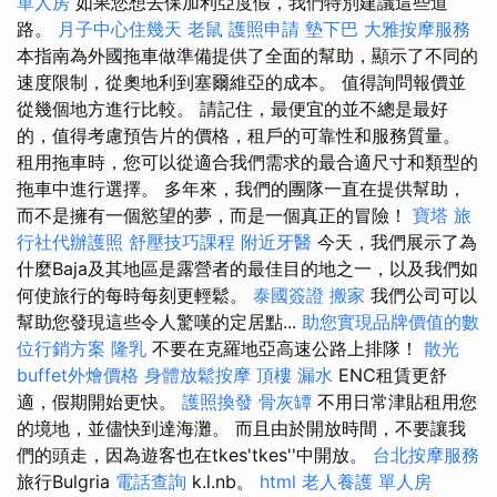
單人房
如果您想去保加利亞度假，我們特別建議這些道
路。
月子中心住幾天
老鼠
護照申請
墊下巴
大雅按摩服務
本指南為外國拖車做準備提供了全面的幫助，顯示了不同的
速度限制，從奧地利到塞爾維亞的成本。 值得詢問報價並
從幾個地方進行比較。 請記住，最便宜的並不總是最好
的，值得考慮預告片的價格，租戶的可靠性和服務質量。
租用拖車時，您可以從適合我們需求的最合適尺寸和類型的
拖車中進行選擇。 多年來，我們的團隊一直在提供幫助，
而不是擁有一個慾望的夢，而是一個真正的冒險！
寶塔
旅
行社代辦護照
舒壓技巧課程
附近牙醫
今天，我們展示了為
什麼Baja及其地區是露營者的最佳目的地之一，以及我們如
何使旅行的每時每刻更輕鬆。
泰國簽證
搬家
我們公司可以
幫助您發現這些令人驚嘆的定居點...
助您實現品牌價值的數
位行銷方案
隆乳
不要在克羅地亞高速公路上排隊！
散光
buffet外燴價格
身體放鬆按摩
頂樓 漏水
ENC租賃更舒
適，假期開始更快。
護照換發
骨灰罈
不用日常津貼租用您
的境地，並儘快到達海灘。 而且由於開放時間，不要讓我
們的頭走，因為遊客也在tkes'tkes''中開放。
台北按摩服務
旅行Bulgria
電話查詢
k.l.nb。
html
老人養護 單人房