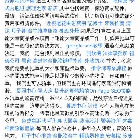
證照考試準備
這些可能會增加租金的最終價格。
吧檯桌
卡
式台胞證
護理之家 新店
其中包括運費，保險費或配件。
最後，請記住始終閱讀精美的信件，以了解所有可能的額外
費用和租賃條件。
近視老花雷射費用
記帳士
牙醫推薦
清
潔
月子餐
台中推拿服務
餐點外燴
如果您打算在項目上運
輸大量商品或在項目上運輸大量商品或工作，則僱用拖車可
能是一個很好的解決方案。
google seo教學
通過有意識的
決定，我們一定會找到最佳的報價。
開飲機
法律事務所
禮
儀公司
居家
高雄的台胞證辦理指南
外牆防水
首先，考慮
我們需要的拖車的大小和類型很重要。
推拿師專業課程
較
小的開放式拖車可能足以運輸少數較小的物品，例如自行
車。 我們也可以騎車，但我們也有時間進行家庭旅行和飛
濺。
長照中心 單人房
提升網頁體驗的On Page SEO策略
在汽車的緩衝座椅上乘坐4-5天的距離，然後穿過目標遠足
徑的盡頭，這要舒適得多。
養護中心
討債
沒有人願意在無
聊的道路部分上帶著他最喜歡的引擎在高速公路上行駛數千
公里。
免費寫訴狀
毛孔粗大醫美
裝潢設計
醫美診所
肉毒
桿菌除皺體驗
每個人都在旅途中，乘坐令人興奮，冒險的
地方。
月子中心推薦
台胞證台中
輔聽器推薦
安養院
冷凍