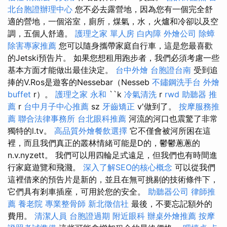
北台胞證辦理中心
您不必去露營地，因為您有一個完全舒
適的營地，一個浴室，廁所，煤氣，水，火爐和冷卻以及空
調，五個人舒適。
護理之家 單人房
白內障
外燴公司
除蟑
除害專家推薦
您可以隨身攜帶家庭自行車，這是您最喜歡
的Jetski預告片。 如果您想租用跑步者，我們必須考慮一些
基本方面才能做出最佳決定。
台中外燴
台胞證台南
受到追
捧的V.Ros是遊客的Nessebar（Nesseb
不鏽鋼洗手台
外燴
buffet
r）。
護理之家 永和
``k
冷氣清洗
r
rwd
助聽器 推
薦
r
台中月子中心推薦
sz
牙齒矯正
v'做到了。
按摩服務推
薦
聯合法律事務所
台北眼科推薦
河流的河口也震驚了非常
獨特的l.tv。
高品質外燴餐飲選擇
它不僅會被河所困在這
裡，而且我們真正的叢林情緒可能是D的，鬱鬱蔥蔥的
n.v.nyzett。 我們可以用四輪足式遠足，但我們也有時間進
行家庭遊覽和飛濺。
深入了解SEO的核心概念
可以從我們
這裡借來的預告片是新的，並且在無可挑剔的技術條件下，
它們具有剎車插座，可用於您的安全。
助聽器公司
律師推
薦
養老院
專業整骨師
新北徵信社
最後，不要忘記額外的
費用。
清潔人員
台胞證過期
附近眼科
辦桌外燴推薦
按摩