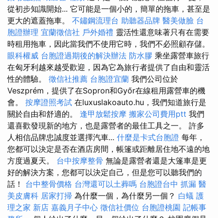
從初步知識開始... 它可能是一個小的，簡單的拖車，甚至是
更大的遮蓋拖車。
不鏽鋼流理台
助聽器品牌
醫美做臉
台
胞證辦理
宜蘭徵信社
戶外婚禮
靈活性還意味著只有在需要
時租用拖車，因此當我們不使用它時，我們不必照顧存儲。
眼科權威
台胞證過期後的解決辦法
防水膠
乘坐露營車旅行
在匈牙利越來越受歡迎，因為它為旅行者提供了自由和靈活
性的體驗。
徵信社推薦
台胞證宜蘭
我們公司位於
Veszprém，提供了在Sopron和Győr在線租用露營車的機
會。
按摩證照考試
在luxuslakoauto.hu，我們知道旅行是
關於自由和舒適的。
逢甲放鬆按摩
搬家公司費用ptt
我們
還喜歡發現新的地方，也是露營者的最佳工具之一。 許多
人相信品牌忠誠度並選擇汽車...
什麼是卡式台胞證
每年，
您都可以決定是否在酒店房間，帳篷或距離居住地不遠的地
方度過夏天。
台中按摩整骨
無論是露營者還是大篷車是更
好的解決方案，您都可以決定自己，但是您可以聽我們的
話！
台中整骨價格
台灣還可以土葬嗎
台胞證台中
抓漏
醫
美皮膚科
居家打掃
為什麼一個，為什麼另一個？
白蟻
護
理之家 新店
嘉義月子中心
徵信社價位
台胞證桃園
記帳事