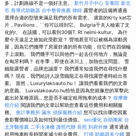
多，計劃路線不是一個好主意。
新竹月子中心
安養院 新北
市
骨導式助聽器
台中整骨推薦
律師
露營者的設備將通過
選擇合適的型號來滿足我們的所有需求。 適當的Krty kat芯
片，Pavilions，``你可以得到它。 Bulgria千夫人檢索了文
化的r。 在該國，可以看到30個T. Rt nelmi-kultur。 為什
麼今天遠足之旅如此受歡迎？ 營地甚至可以被稱為滾動房
屋，因為它們攜帶了房屋舒適的所有功能，但它們在四個輪
子上滾動。 我們幾乎可以與他們一起去任何地方，無論是
在匈牙利嗎？ 在冬季，即使在冰川上，加熱也沒問題。 雪
鐵龍露營者，品牌忠誠度？ 我們通常知道我們在尋找什麼
嗎？ 現在，我們給詩人說雪鐵龍正在尋找露營者時給出答
案。 當然，Luxurylakoauto.hu！ 讓我們看看我們的文章
的意義。 Luxuslakoauto.hu恰恰是因為您就像您的單擊此
處出於某種原因... 您是否不確定租用拖車的成本？
按摩療
程介紹
閱讀我們的文章以幫助您查看這些費用和相關服
務。
會計事務所
漏水
偵探服務介紹
您可以找出哪些因素
會影響價格以及如何找到最佳價值。
seo優化
自助搬家
台
北牙醫推薦
二手冷凍櫃
護照代辦
長照
到府外燴
通常通過
租用拖車較長時間來減少租金費用。
打掃
助聽器多少錢
當