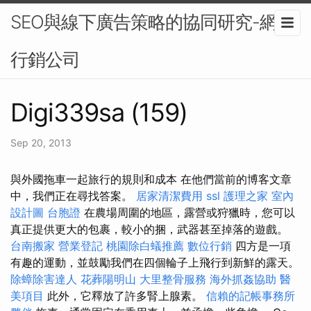
SEO與線下廣告策略的協同研究-網路
行銷公司
Digi339sa (159)
Sep 20, 2013
與外國拖車一起旅行的規則和成本 在他們當前的博客文章
中，我們正在尋找答案。
居家清潔費用
ssl
護理之家
室內
設計圖
台胞證
在農場周圍的地區，露營或狩獵時，您​​可以
真正提供更大的包裹，較小的捆，武器甚至掉落的遊戲。
台南搬家
營業登記
桃園除白蟻推薦
數位行銷
四方是一項
有趣的運動，並鼓勵我們在四個輪子上飛行到新鮮的露天。
除蟑除害達人
花葬陽明山
大里整骨服務
海外抓姦協助
醫
美項目
此外，它釋放了許多腎上腺素。
信賴的記帳事務所