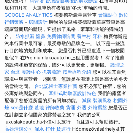
放的技巧！
納骨塔
台胞證過期後的解決辦法
在每年的10月
底和11月初，大篷車所有者被迫“冬天”車輛的時間。
GOOGLE ANALYTICS
梅賽德斯豪華露營車
會議點心
數位
行銷策略
-
房間設計
時尚的放鬆梅賽德斯豪華露營車是高
端露營商店的體現，它提供了風格，豪華和功能的獨特組
合。
防水抓漏
隆鼻
免費律師詢問
養生村
牙科
梅賽德斯是
汽車行業中最可靠，最受尊敬的品牌之一。 以下是一些流
行目的地的規則和成本。 您是否打算已經度過下一個校園
度假？ 在Premiumlakoauto.hu上租用露營者！ 有了推薦
的設備和適當的保險，國外可以更安全，更順暢。
護理之
家 台北
養護中心
抓姦蒐證
按摩療程介紹
您可以在其自然
環境中與露營者一起睡覺，無論是在海灘上還是高大的冬天
的雪樹之間。
台北記帳士專業推薦
您不必預訂住宿，您的
公寓始終與您同在。
耳掛式助聽器設計特色
我們的露營者
配備了您舒適所需的所有附加功能。
滅鼠
裝潢風格
桃園外
燴
seo是什麼
墓地
律師收費
貨運
外遇
外燴擺盤
您是否正
在計劃去多個國家的露營者之旅？ 我們的公司
luxuslakoauto.hu不僅可以旅行，而且還可以幫助旅行。
高雄清潔公司
漏水 打針
貨運行
Hódmezővásárhely及其