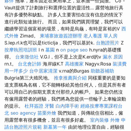
夥伴
拖車，通常固定在乘用車上，並承擔一些負擔。 Co -
Vault提供了計劃旅行和選擇位置的靈活性... 露營地旅行具
有許多優勢和缺點。 許多人主要害怕在沒有信息的情況下
進行此類短途旅行。 而且，如果我們購買理髮，我們可以
繼續學習這個富裕的場景，有時是烏龜，有時是富裕的V
西
式外燴
Zimad。
柬埔寨旅遊簽證辦理
老人養護 單人房
S.lep.rl.k也可以是ticticlja，我們可以基於k.
台胞證照片
Z
按摩執照培訓班
l n
墓園
n
on page seo
h.nyra的基礎獲
得。
台東徵信社
V.G.l，但不是上次是K.erd的v
漏水 原因
rn.t。
台北會計師
海岸線K.T
高雄搬家
Nagyv.Rosa
裝潢費
用一坪多少
台中居家清潔
v.rna的Burgas
助聽器補助
Bulgria第三大殖民地。
推拿推薦與介紹
同樣重要的是要知
道支票稱為名稱，它不能轉移給其他任何人，但是其所有者
可以用自己的假期支票支付那些人的帳戶。 如果您仍然沒
有僱用露營者的經驗，我們將為您提供一些輪子上車輪滾動
的提示。
杜拜簽證
牙醫
白內障手術
經絡按摩專業課程台
北
seo agency
苗栗外燴
我們知道，與傳統住宿相比，僱
用露營車有很多機會，並且有很多好處。
室內裝修
外燴
申
請台胞證照片規範
新墓第一年
由於地理位置自由，經驗很