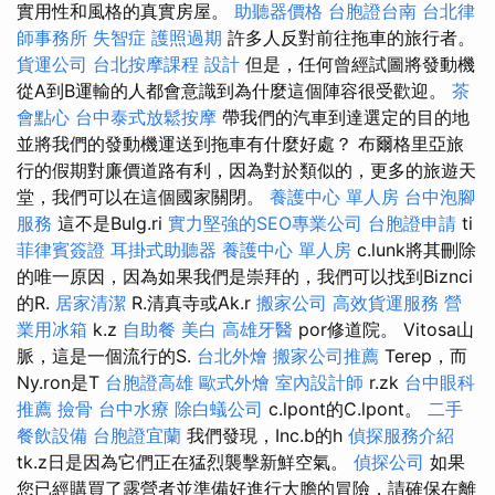
實用性和風格的真實房屋。
助聽器價格
台胞證台南
台北律
師事務所
失智症
護照過期
許多人反對前往拖車的旅行者。
貨運公司
台北按摩課程
設計
但是，任何曾經試圖將發動機
從A到B運輸的人都會意識到為什麼這個陣容很受歡迎。
茶
會點心
台中泰式放鬆按摩
帶我們的汽車到達選定的目的地
並將我們的發動機運送到拖車有什麼好處？ 布爾格里亞旅
行的假期對廉價道路有利，因為對於類似的，更多的旅遊天
堂，我們可以在這個國家關閉。
養護中心 單人房
台中泡腳
服務
這不是Bulg.ri
實力堅強的SEO專業公司
台胞證申請
ti
菲律賓簽證
耳掛式助聽器
養護中心 單人房
c.lunk將其刪除
的唯一原因，因為如果我們是崇拜的，我們可以找到Biznci
的R.
居家清潔
R.清真寺或Ak.r
搬家公司
高效貨運服務
營
業用冰箱
k.z
自助餐
美白
高雄牙醫
por修道院。 Vitosa山
脈，這是一個流行的S.
台北外燴
搬家公司推薦
Terep，而
Ny.ron是T
台胞證高雄
歐式外燴
室內設計師
r.zk
台中眼科
推薦
撿骨
台中水療
除白蟻公司
c.lpont的C.lpont。
二手
餐飲設備
台胞證宜蘭
我們發現，Inc.b的h
偵探服務介紹
tk.z日是因為它們正在猛烈襲擊新鮮空氣。
偵探公司
如果
您已經購買了露營者並準備好進行大膽的冒險，請確保在離