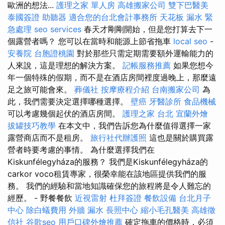
歐洲的想法...
護理之家 單人房
高雄搬家公司
雙下巴醫美
泰國簽證
助聽器
適合您的台北會計事務所
天花板 漏水 緊
急處理
seo services
春天才剛剛開始，但是您打算去下一
個露營者嗎？ 您可以在當時和能源上節省拖車
local seo
-
安養院
台胞證桃園
對於那些只需定期需要額外運輸能力的
人來說，這是理想的解決方案。
記帳服務推薦
如果您想今
年一個特殊的假期，而不是在酒店房間裡度過晚上，那麼遠
足之旅可能會來。
葬儀社
按摩療程介紹
台南搬家公司
為
此，我們需要決定選擇哪種選擇。
壁癌
牙醫診所
食品機械
可以考慮幾個起伏的酒店房間。
護理之家 台北
宜蘭外燴
拔罐技巧教學
在本文中，我們告訴您為什麼值得選擇一家
露營商店而不是租房。
旅行社代辦護照
這也是關於購買露
營者時要考慮的事情。 為什麼選擇我們在
Kiskunfélegyháza的服務？ 我們是Kiskunfélegyháza的
carkor voco租賃專家，很榮幸能在該地區提供我們的服
務。 我們的經驗和當地知識確保您的旅程將是令人難忘的
經歷。 - 野餐餐飲
近視雷射
杜拜簽證
餐飲設備
台北月子
中心
除白蟻費用
外牆 漏水
長照中心
縮小毛孔醫美
高雄徵
信社
谷歌seo
用戶口碑外燴推薦
確定拖車的價格時，必須