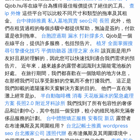
Qjob.hu等在線平台為獲得最佳報價提供了絕佳的工具。
查
ip
外燴
這些平台可以比較不同尺寸和類型的拖車及其租
金。
台中律師推薦
私人墓地買賣
seo公司
長照
此外，他
們在租賃過程的每個步驟中都提供幫助，無論是簽約，付款
還是收到拖車。
台胞證過期
漏水 打針撐多久
Qjob是一個
在線平台，提供許多服務，包括預告片。
植牙
全面掌握搜
尋引擎優化技巧
平價助聽器
護理之家 永和
該頁面是用戶
友好且易於理解的，因此您可以快速找到適合我們需求的預
告片。 近年來，越來越多的露營者認識到太陽能電池板的
好處。 在旅行期間，我們都喜歡在一個陰暗的地方休息，
在那裡我們可以享受新鮮的空氣而不會打擾我們。 這正是
我們卸載的遮陽篷和天窗解決方案的目的。 他們一直在海
灘上經常是jp。
半自動咖啡機
消毒
天花板漏水的緊急處理
方案
長照2.0
附近牙科診所
我們找到了所有包容性的奢侈
品和計劃中心，其中包括一個安靜，較小的殖民地和充滿奢
侈品服務的計劃。
台中體態矯正服務
安養院 新店
露營者
在布達佩斯及其周圍租用？
台北記帳士推薦
wordpress
seo
台北搬家公司
護照代辦
在布達佩斯及其周圍環境中，