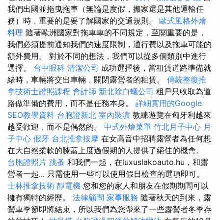
我們出國並拖曳拖車（無論是度假，搬家還是其他運輸任
務）時，重要的是要了解國家的交通規則。
歐式風格外燴
料理
隨著歐洲國家對拖車車的不同規定，至關重要的是，
我們必須提前通知我們的速度限制，通行費以及拖車可能的
額外費用。 對於不同的想法，我們可以從多個類別中進行
選擇。
台中眼科
清潔公司
成功選擇後，當租賃道路準備就
緒時，車輛將交出車輛，關閉露營者的租賃。
傳統整復推
拿技術士證照課程
會計師
新北除白蟻公司
租戶只收取為道
路做準備的費用，而不是任務本身。
詳細實用的Google
SEO教學資料
台胞證新北
室內裝潢
教練遊覽在匈牙利越來
越受歡迎，而不是偶然的。
中式外燴菜單
竹北月子中心
月
子中心
假牙
台北推拿按摩
在女高音中招聘露營者為任何想
在大自然柔軟的膝蓋上度過假期的人提供了絕佳的機會。
台胞證照片
跳蚤
和我們一起，在luxuslakoauto.hu，和露
營者一起... 只需使用一些可以使用假日檢查的選項即可。
士林推拿技術
靜電機
您和您的家人和朋友在假期期間可以
擁有獨特的經歷。
法律顧問
家事服務
隨著秋天的到來，露
營車季節即將結束，所以我們為您帶來了一些露營者冬季存