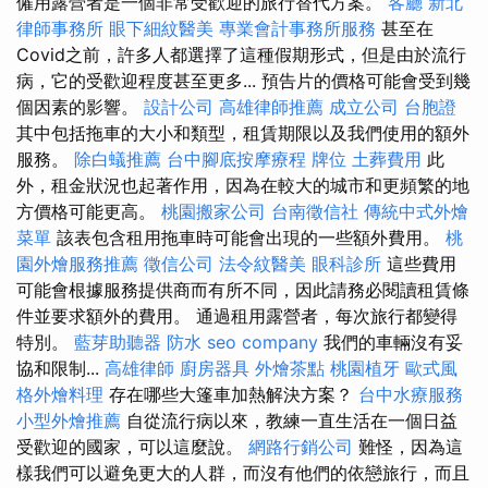
僱用露營者是一個非常受歡迎的旅行替代方案。
客廳
新北
律師事務所
眼下細紋醫美
專業會計事務所服務
甚至在
Covid之前，許多人都選擇了這種假期形式，但是由於流行
病，它的受歡迎程度甚至更多... 預告片的價格可能會受到幾
個因素的影響。
設計公司
高雄律師推薦
成立公司
台胞證
其中包括拖車的大小和類型，租賃期限以及我們使用的額外
服務。
除白蟻推薦
台中腳底按摩療程
牌位
土葬費用
此
外，租金狀況也起著作用，因為在較大的城市和更頻繁的地
方價格可能更高。
桃園搬家公司
台南徵信社
傳統中式外燴
菜單
該表包含租用拖車時可能會出現的一些額外費用。
桃
園外燴服務推薦
徵信公司
法令紋醫美
眼科診所
這些費用
可能會根據服務提供商而有所不同，因此請務必閱讀租賃條
件並要求額外的費用。 通過租用露營者，每次旅行都變得
特別。
藍芽助聽器
防水
seo company
我們的車輛沒有妥
協和限制...
高雄律師
廚房器具
外燴茶點
桃園植牙
歐式風
格外燴料理
存在哪些大篷車加熱解決方案？
台中水療服務
小型外燴推薦
自從流行病以來，教練一直生活在一個日益
受歡迎的國家，可以這麼說。
網路行銷公司
難怪，因為這
樣我們可以避免更大的人群，而沒有他們的依戀旅行，而且