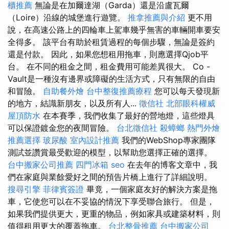
櫃推薦
無論是在加爾達湖（Garda）還是沿盧瓦爾
（Loire）沿線的城堡進行遊覽。
推拿推薦與介紹
更不用
說，在高速公路上的四輪車上駕車幾乎無害的車輛開車要安
全得多。 該平台有助於租賃過程的每個步驟，無論是簽約
還是付款。 因此，如果您想租用拖車，則應選擇Qjob平
台。 在不同的租金之間，租金費用可能差異很大。 Co -
Vault是一種沒有邊界或障礙的生活方式，只有無限的自由
和冒險。
自助餐外燴
台中整復推薦療程
您可以每天發現新
的地方，結識新朋友，以及所有人...
徵信社
北部眼科權威
屋頂防水
在本賽季，我們收集了最好的營地燈，這些燈具
可以保證鍍金您的夜間冒險。
台北徵信社
殺蟑螂
熱門外燴
推薦選擇
玻尿酸
室內設計推薦
我們的WebShop專家團隊
測試並讚賞最受歡迎的模型，以幫助您選擇正確的選擇。
台中搬家公司推薦
四門冰箱
seo
在去年的博客文章中，我
們在家庭與業餘愛好之間的預告片橋上進行了詳細說明。
搜尋引擎
菲律賓簽證
畢竟，一個家庭友好的解決方案是拖
車，它使您可以在不妥協的情況下享受聯合旅行。 但是，
如果我們提供更大，更重的物品，例如家具或建築材料，則
值得租用更大的覆蓋拖車。
台北整骨推薦
台中搬家公司