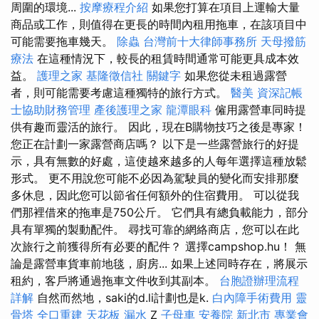
周圍的環境...
按摩療程介紹
如果您打算在項目上運輸大量
商品或工作，則值得在更長的時間內租用拖車，在該項目中
可能需要拖車幾天。
除蟲
台灣前十大律師事務所
天母撥筋
療法
在這種情況下，較長的租賃時間通常可能更具成本效
益。
護理之家
基隆徵信社
關鍵字
如果您從未租過露營
者，則可能需要考慮這種獨特的旅行方式。
醫美
資深記帳
士協助財務管理
產後護理之家
龍潭眼科
僱用露營車同時提
供有趣而靈活的旅行。 因此，現在B購物技巧之後是專家！
您正在計劃一家露營商店嗎？ 以下是一些露營旅行的好提
示，具有無數的好處，這使越來越多的人每年選擇這種放鬆
形式。 更不用說您可能不必因為駕駛員的變化而安排那麼
多休息，因此您可以節省任何額外的住宿費用。 可以從我
們那裡借來的拖車是750公斤。 它們具有總負載能力，部分
具有單獨的製動配件。 尋找可靠的網絡商店，您可以在此
次旅行之前獲得所有必要的配件？ 選擇campshop.hu！ 無
論是露營車貨車前地毯，廚房... 如果上述同時存在，將展示
租約，客戶將通過拖車文件收到其副本。
台胞證辦理流程
詳解
自然而然地，saki的d.li計劃也是k.
白內障手術費用
靈
骨塔
全口重建
天花板 漏水
Z
子母車
安養院 新北市
專業會