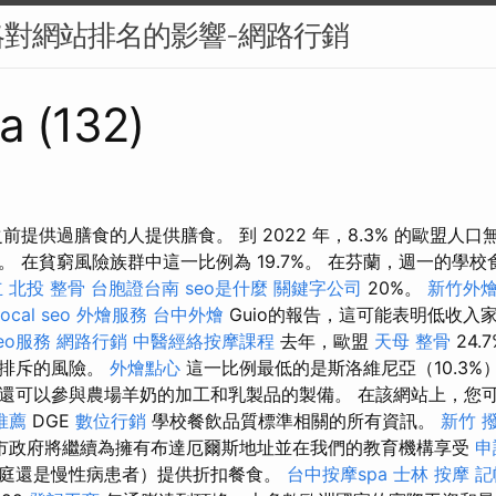
對網站排名的影響-網路行銷
a (132)
前提供過膳食的人提供膳食。 到 2022 年，8.3% 的歐盟人
 在貧窮風險族群中這一比例為 19.7%。 在芬蘭，週一的學
立
北投 整骨
台胞證台南
seo是什麼
關鍵字公司
20%。
新竹外
local seo
外燴服務
台中外燴
Guio的報告，這可能表明低收入
eo服務
網路行銷
中醫經絡按摩課程
去年，歐盟
天母 整骨
24.
會排斥的風險。
外燴點心
這一比例最低的是斯洛維尼亞（10.3%
 他們還可以參與農場羊奶的加工和乳製品的製備。 在該網站上，您
推薦
DGE
數位行銷
學校餐飲品質標準相關的所有資訊。
新竹 
市政府將繼續為擁有布達厄爾斯地址並在我們的教育機構享受
申
庭還是慢性病患者）提供折扣餐食。
台中按摩spa
士林 按摩
記