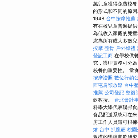
萬兒童獲得免費校餐
的形式和不同的原
1948
台中按摩推薦
有在校兒童普遍提
為低收入家庭的兒童
慮為所有或大多數兒
按摩 整骨
戶外婚禮
登記工商
在學校供
究，護理實務可分
校餐的重要性。 當
按摩證照
數位行銷
西屯肩頸放鬆
台中
推薦
公司登記
整復
飲教授。
台北會計
科學大學代表聯邦
食品配送系統可在
房工作人員還可根
燴
台中 抓龍筋
桃園
規模的學校餐飲研