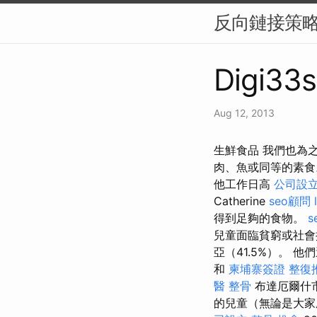
反向鏈接策略
Digi33s
Aug 12, 2013
生鮮食品 我們也為之
肉、魚或同等的素食。
他工作日高
公司設
Catherine
seo顧問
得到足夠的食物。
s
兒童面臨貧窮或社
亞（41.5%）。
和
柬埔寨簽證
整復
醫 整骨
布達厄爾什
的兒童（無論是大家