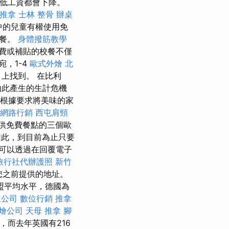
低工資都會下降。
 推拿
士林 整骨
辦桌
中的兒童有權使用免
校餐。
身體撥筋教學
費或補貼的校餐不僅
，1-4
歐式外燴
北
u 上找到。 在比利
由此產生的生計危機
可根據要求將美味的家
網路行銷
西屯肩頸
供免費餐點的三個歐
此，到目前為止只要
可以透過在回覆電子
旅行社代辦護照
新竹
到您之前提供的地址。
歐盟平均水平，德國為
立公司
數位行銷
推拿
燴公司
天母 推拿
腳
，而去年英國有216