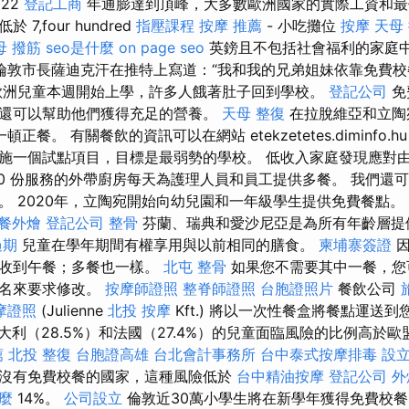
022
登記工商
年通膨達到頂峰，大多數歐洲國家的實際工資和最
7,four hundred
指壓課程
按摩 推薦
- 小吃攤位
按摩
天母
母 撥筋
seo是什麼
on page seo
英鎊且不包括社會福利的家庭
倫敦市長薩迪克汗在推特上寫道：“我和我的兄弟姐妹依靠免費
洲兒童本週開始上學，許多人餓著肚子回到學校。
登記公司
免
還可以幫助他們獲得充足的營養。
天母 整復
在拉脫維亞和立陶宛
正餐。 有關餐飲的資訊可以在網站 etekzetetes.diminfo.h
施一個試點項目，目標是最弱勢的學校。 低收入家庭發現應對
300 份服務的外帶廚房每天為護理人員和員工提供多餐。 我們還
。 2020年，立陶宛開始向幼兒園和一年級學生提供免費餐點。
餐外燴
登記公司
整骨
芬蘭、瑞典和愛沙尼亞是為所有年齡層提
過期
兒童在學年期間有權享用與以前相同的膳食。
柬埔寨簽證
因
會收到午餐；多餐也一樣。
北屯 整骨
如果您不需要其中一餐，您
姓名來要求修改。
按摩師證照
整脊師證照
台胞證照片
餐飲公司
摩證照
(Julienne
北投 按摩
Kft.) 將以一次性餐盒將餐點運送
義大利（28.5%）和法國（27.4%）的兒童面臨風險的比例高於
薦
北投 整復
台胞證高雄
台北會計事務所
台中泰式按摩排毒
設
沒有免費校餐的國家，這種風險低於
台中精油按摩
登記公司
外
什麼
14%。
公司設立
倫敦近30萬小學生將在新學年獲得免費校餐