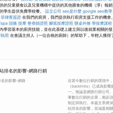
供的兒童膳食以及兒童機構中提供的其他膳食的機構（淨）報銷
層的學生提供免費學校餐。
設立公司
seo是什麼
google seo教學
。
菲律賓簽證
在我們的廚房，我們提供執行廚房支援工作的機會
spa
頭痛 按摩
整脊師證照
腳底按摩證照
辦桌外燴
學按摩課程
內學習基本的廚房技能，並在此基礎上建立與以後就業相關的
摩執照
在會議主持人（一位合格的廚師）的幫助下，年輕人獲得
站排名的影響-網路行銷
名的影響-網路
在當今數位行銷的環境中
（backlinks）已成為
一。無論是網路行銷公司、
事數位行銷的企業，都必
制定與執行。本篇文章將
站排名的影響，並涵蓋相