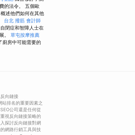
費的法令。 五個歐
概述他們如何在其他
。
台北 撥筋
會計師
自閉症和智障人士在
發展。
草屯按摩推薦
了廚房中可能需要的
，反向鏈接
影響網站排名的重要因素之
SEO公司還是任何從
須重視反向鏈接策略的
深入探討反向鏈接對網
關的網路行銷工具與技