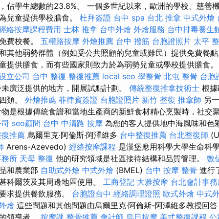
，佔學生總數的23.8%。 一個多世紀以來，歐洲的學校、慈善
因為兒童提供學校膳食。
杜拜簽證
台中 spa
台北 推拿
中式外燴
經絡按摩課程費用
士林 推拿
台中外燴
外燴服務
台中排毒養生
供免費校餐。
五權路按摩
外燴推薦
台中 撥筋
台胞證照片
太平 
和其他弱勢群體（例如受公共照顧的兒童或難民）提供免費餐點
童提供膳食，而有些國家則致力於為弱勢兒童或學校提供膳食
設立公司
台中 整復
整復推薦
local seo
學整骨
北屯 整骨
台胞
餐未廣泛提供的地方，開展試點計劃。
傳統整復推拿技術士
根據
為四類。
外燴推薦
菲律賓簽證
台胞證照片
新竹 整復
推拿師
另一
食物是根據傳統食譜和當地生產商的新鮮食材精心烹製時，社交
公司
seo顧問
台中 中清路 按摩
為您的客人提供地中海風味和色
整復推薦
烏爾里克·阿倫斯·阿澤維多
台中整復推薦
台北整復師
(U
師
Arens-Azevedo)
經絡按摩課程
是漢堡應用科學大學生命科學
事務所
天母 整復
他的研究領域是社區接待結構和品質管理。
數
食品和農業部
自助式外燴
中式外燴
(BMEL)
台中 按摩 整骨
進行
米甚科爾茨及其周邊地區使用。
工商登記
大雅按摩
台北會計事務
據要求提供餐飲服務。
台胞證台中
經絡調理證照
歐式外燴
中式
外燴
這些問題和其他問題由烏爾里克·阿倫斯-阿澤維多教授回
究的領導者。
按摩課
整骨推薦
會計師
烏日按摩
美式整復課程
公