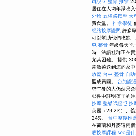
司設立
整骨 推拿
2
居住在人均年淨收入低於 
外燴
五權路按摩
天
費食堂。
推拿學徒
經絡按摩證照
許多歐
可以幫助他們吃飽，
屯 整骨
年級每天吃一頓
時，法語社群正在實
尤其困難。 提供 
常飯菜送到您的家中
放鬆
台中 整骨
自助
盟成員國。
台胞證
求午餐的人仍然只
郵件中註明孩子的
按摩
整脊師證照
按
英國（29.2%）、
24%。
台中整復推
在荷蘭和丹麥這兩個
底按摩課程
seo是