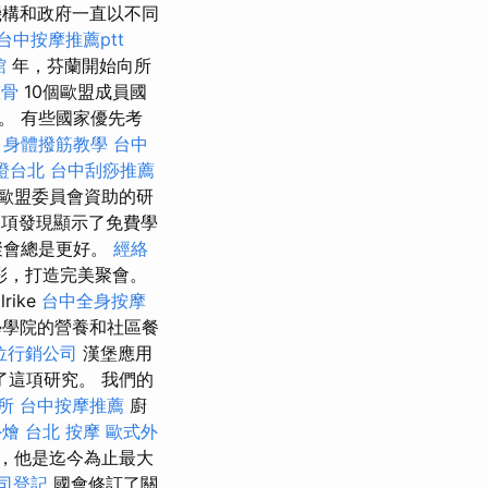
機構和政府一直以不同
台中按摩推薦ptt
館
年，芬蘭開始向所
整骨
10個歐盟成員國
。 有些國家優先考
。
身體撥筋教學
台中
證台北
台中刮痧推薦
歐盟委員會資助的研
項發現顯示了免費學
聚會總是更好。
經絡
彩，打造完美聚會。
lrike
台中全身按摩
學院的營養和社區餐
位行銷公司
漢堡應用
了這項研究。 我們的
所
台中按摩推薦
廚
外燴
台北 按摩
歐式外
答，他是迄今為止最大
司登記
國會修訂了關