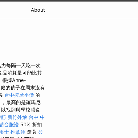
About
口無力每隔一天吃一次
校食品消耗量可能比其
燴
根據Anne-
家庭的孩子在周末沒有
7%
台中按摩平價
的
），最高的是羅馬尼
可以找到與學校膳食
撥筋
新竹外燴
台中 中
請台胞證
50% 折扣
帳士
推拿師
隨著
公