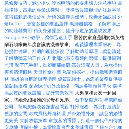
急修復技巧，減少損失
護照申請的必要步驟與注意事項
高
雄律師，當地的專業法律幫手
菲律賓簽證辦理的注意事項
值得信賴的徵信公司
牙橋的選擇與優勢，改善牙齒缺損
外
燴buffet，豐富多樣的餐點選擇
助聽器價格，了解市場上
的助聽器費用
精美外燴擺盤，提升每道菜的呈現效果
Google SEO教學，讓你迅速上手
艱苦的家庭是關於新英格
蘭石頭家庭年度會議的漫畫故事。
產後護理專業服務，為
您提供健康、舒適的產後恢復
了解助聽器原理，讓您清楚
了解助聽器的工作方式
北部地區安養院的選擇，提供周到
照護
墊下巴手術，重塑面部輪廓
高效清潔人員，為您提供
專業清潔服務
天母推拿推薦
私家偵探社，提供隱密調查服
務
高雄的台胞證辦理指南
優質記帳士，為您的業務提供專
業記帳服務
探索buffet外燴價格，滿足各種預算需求
選擇
高品質的餐飲設備，提升營業效率
大男孩和女友一起回
家，將她介紹給她的父母和兄弟。
台中整復療程
專業除蟲
公司，幫助您解決各類害蟲問題
打掃服務，為您打造清新
整潔的空間
歐式風格外燴料理
戶外婚禮外燴，讓您的婚禮
更完美
大腿放鬆按摩
家族墓的選擇，打造一個代代相傳的
安息地
宜蘭外燴，為當地聚會帶來美味選擇
了解在台北如