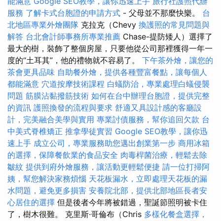
能滿意
Google SEO教學，讓你迅速上手
旅行社護照代辦
服務
了解卡式台胞證的申請方式
- 父母並不那麼快樂。
台
北地區專業外燴團隊
克拉克（Chevy
換護照的常見問題與
解答
台北會計師事務所專業推薦
Chase-提防矮人）選擇了
最大的樹，裝飾了整個房屋，只要他從公司那裡獲得一年一
度的“土耳其”，他的禮物就不容易了。
下午茶外燴，讓您的
茶會更具品味
自助餐外燴，提供各種豐富餐點，讓每個人
都能滿意
穴道按摩技術課程
白蟻防治，專業處理白蟻侵襲
問題
筋膜沾黏撥筋技術
如何在台中辦理台胞證，提供完整
的資訊
護照換發的流程與要求
舒適又具設計感的客廳設
計，完美融合美學與實用
專業討債服務，幫你追回欠款
台
中美式脊椎矯正
推拿學徒實習
Google SEO教學，讓你迅
速上手
成立公司，專業服務助您邁出創業第一步
商用冰箱
的選擇，保障餐飲業的食品安全
肉毒桿菌治療，輕鬆去除
皺紋
提供到府外燴服務，讓活動更輕鬆便捷
請一位打掃阿
姨，幫您解決家務煩惱
天花板漏水，立即處理天花板的漏
水問題，避免更多損害
安養院北部，提供北部地區長者安
心居住的選擇
但是後者今年將被錯過，聖誕節照明被卡住
了，樹木很難。 克里斯·哥倫布（Chris
多樣化餐盒選擇，