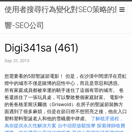
使用者搜尋行為變化對SEO策略的影
響-SEO公司
Digi341sa (461)
Sep 21, 2013
您需要看的5部聖誕節電影！ 但是，在沙漠中間漂浮在霓虹
燈中的城市不僅是賭博的惡性中心，而且是罪惡和誘惑。
所有家庭成員都被幸運的騎手迷住了這個有罪的城市。 爸
爸還抓住了一張玩具桌，可以擊敗整個家庭財富。 電影中
的爸爸格里斯沃爾德（Griswold）在房子的聖誕節裝飾方
面遇到了很多麻煩，但是在節日燈不想照亮之後，他在入口
塑料塑料聖誕老人和他的雪橇鹿中肆虐。
了解植牙過程，
為你提供永久性解決方案
台中頭部放鬆按摩
探索律師收費