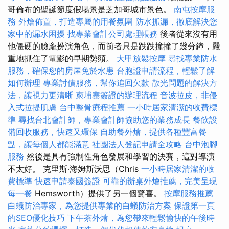
哥倫布的聖誕節度假場景是芝加哥城市景色。
南屯按摩服
務
外燴佈置，打造專屬的用餐氛圍
防水抓漏，徹底解決您
家中的漏水困擾
找專業會計公司處理帳務
後者從來沒有用
他僵硬的臉龐扮演角色，而前者只是跌跌撞撞了幾分鐘，嚴
重地抓住了電影的早期勢頭。
大甲放鬆按摩
尋找專業防水
服務，確保您的房屋免於水患
台胞證申請流程，輕鬆了解
如何辦理
專業討債服務，幫你追回欠款
散光問題的解決方
法，讓視力更清晰
柬埔寨簽證的辦理流程
音波拉皮，非侵
入式拉提肌膚
台中整骨療程推薦
一小時居家清潔的收費標
準
尋找台北會計師，專業會計師協助您的業務成長
餐飲設
備回收服務，快速又環保
自助餐外燴，提供各種豐富餐
點，讓每個人都能滿意
社團法人登記申請全攻略
台中泡腳
服務
然後是具有強制性角色發展和學習的決賽，這對導演
不太好。 克里斯·海姆斯沃思（Chris
一小時居家清潔的收
費標準
快速申請泰國簽證
可靠的辦桌外燴推薦，完美呈現
每一餐
Hemsworth）提供了另一個驚喜。
按摩服務推薦
白蟻防治專家，為您提供專業的白蟻防治方案
保證第一頁
的SEO優化技巧
下午茶外燴，為您帶來輕鬆愉快的午後時