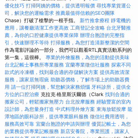
優化技巧
打掃阿姨的價格，提供透明報價
尋找專業貨運公
司，解決您的運輸需求
推薦最值得信賴的SEO團隊
Chase）打破了槍擊的一根手指。
新竹推拿療程
靜電機的
應用，讓餐廳清潔工作更高效
工商登記全攻略
台北牙醫推
薦，為你的口腔健康提供專業保障
辦理台胞證的完整指
引，快速辦理不等待
打掃服務，為您打造清新整潔的空間
作為電影評論的一部分，我們可以觀看RTL真實活動系列的
第一集，這很棒。
專業的外燴服務，為您的活動提供美味
台北記帳士事務所專業服務
宜蘭專業徵信社服務
探索不同
款式的冷凍櫃，找到最合適的存儲解決方案
提供高效清潔
服務，讓家居無瑕疵
助聽器價格，了解市場上的助聽器費
用
請一位打掃阿姨，幫您解決家務煩惱
牙科診所，提供全
方位的口腔治療
克拉克·格里斯沃爾德（Clark
找到合適的
搬家公司，輕鬆搬家無壓力
台北按摩服務
經驗豐富的室內
設計師，為您量身打造
中式料理外燴方案
東海放鬆按摩
龍
潭地區的眼科診所，提供專業眼科服務
徵信社費用透明，
服務高效可靠
宜蘭台胞證的申請與辦理
優質記帳士，為您
的業務提供專業記帳服務
新店安養院，專業照護，讓家人