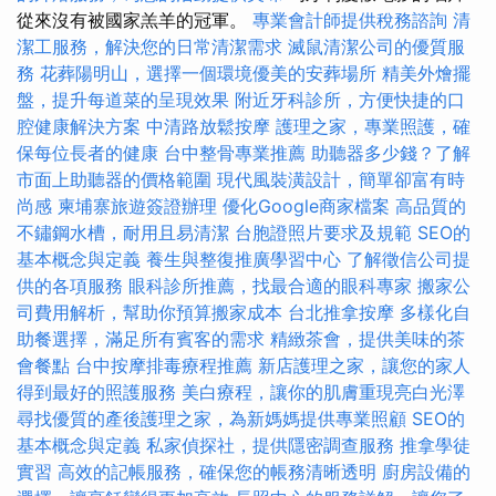
從來沒有被國家羔羊的冠軍。
專業會計師提供稅務諮詢
清
潔工服務，解決您的日常清潔需求
滅鼠清潔公司的優質服
務
花葬陽明山，選擇一個環境優美的安葬場所
精美外燴擺
盤，提升每道菜的呈現效果
附近牙科診所，方便快捷的口
腔健康解決方案
中清路放鬆按摩
護理之家，專業照護，確
保每位長者的健康
台中整骨專業推薦
助聽器多少錢？了解
市面上助聽器的價格範圍
現代風裝潢設計，簡單卻富有時
尚感
柬埔寨旅遊簽證辦理
優化Google商家檔案
高品質的
不鏽鋼水槽，耐用且易清潔
台胞證照片要求及規範
SEO的
基本概念與定義
養生與整復推廣學習中心
了解徵信公司提
供的各項服務
眼科診所推薦，找最合適的眼科專家
搬家公
司費用解析，幫助你預算搬家成本
台北推拿按摩
多樣化自
助餐選擇，滿足所有賓客的需求
精緻茶會，提供美味的茶
會餐點
台中按摩排毒療程推薦
新店護理之家，讓您的家人
得到最好的照護服務
美白療程，讓你的肌膚重現亮白光澤
尋找優質的產後護理之家，為新媽媽提供專業照顧
SEO的
基本概念與定義
私家偵探社，提供隱密調查服務
推拿學徒
實習
高效的記帳服務，確保您的帳務清晰透明
廚房設備的