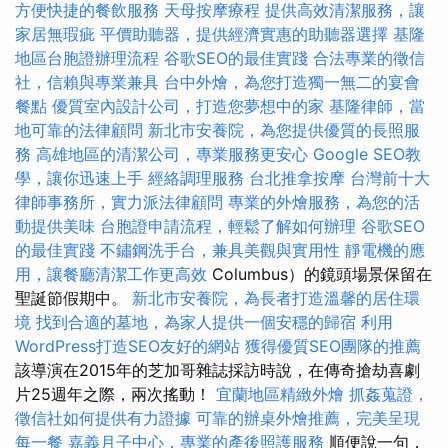
方便快捷的餐飲服務
天母按摩療程
提供高效清潔服務，讓
家居無瑕疵
平價助聽器，提供經濟實惠的助聽器選擇
基隆
地區台胞證辦理流程
谷歌SEO的最佳實踐
合法專業的徵信
社，信賴與專業兼具
台中外燴，為您打造獨一無二的宴會
餐點
優質室內設計公司，打造您夢想中的家
基隆律師，當
地可靠的法律顧問
新北市安養院，為您提供優質的長照服
務
高雄地區的清潔公司，專業服務更安心
Google SEO教
學，讓你迅速上手
經絡調理服務
台北推拿按摩
台灣前十大
律師事務所，實力派法律顧問
專業的外燴服務，為您的活
動提供美味
台胞證申請流程，輕鬆了解如何辦理
谷歌SEO
的最佳實踐
不鏽鋼洗手台，兼具美觀與實用性
靜電機的應
用，讓餐廳清潔工作更高效
Columbus）的鏡頭場景保留在
聖誕節假期中。
新北市安養院，為長者打造溫馨的居住環
境
找到合適的墓地，為家人提供一個安穩的歸宿
利用
WordPress打造SEO友好的網站
獲得優質SEO團隊的推薦
該導演在2015年的芝加哥雜誌採訪時說，在傳奇搶劫喜劇
片25週年之際，兩次搖動！
宜蘭地區精緻外燴
抓姦蒐證，
徵信社如何提供有力證據
可靠的辦桌外燴推薦，完美呈現
每一餐
嘉義月子中心，專業的產後照護服務
順便說一句，