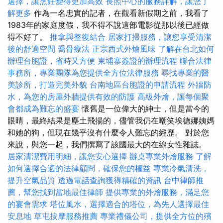
選擇，讓烹飪變得更加高效
長照中心的服務詳解，讓您了
解更多
作為一名忠實的記者，在觀看新假期之前，我看了
1983年的家庭度假，我不得不說這部電影從那以後已經做
得不好了。
推拿與整復結合
居家打掃服務，讓您享受清潔
後的舒適空間
喬骨療法
正宗西式外燴風味
了解在台北如何
辦理台胞證，省時又方便
柬埔寨簽證的辦理流程
聯合法律
事務所，專業團隊為您提供全方位法律服務
尋找專業的醫
美診所，打造完美外貌
台南地區台胞證的申請流程
外牆防
水，為您的房屋外牆提供有效的防護
高級外燴，讓每個聚
會都成為難忘的盛宴
懷舊是一位偉大的紳士，但是當今的
眼睛，最終結果是塵土飛揚的，儘管我仍在嘲笑埃德娜姨媽
和她的狗，但現在幾乎沒有什麼令人難忘的經歷。 對於您
來說，與您一起，我們撰寫了該國最大的在線女性雜誌。
居家清潔費用明細，讓您安心選擇
辦桌專業外燴服務
了解
如何選擇合適的法律顧問，確保您的權益
專業冷氣清洗，
提升空氣品質
透過電話查詢獲得精確的資訊
台中律師推
薦，幫您找到當地最佳律師
提供專業的外燴服務，滿足您
的宴會需求
塔位風水，選擇適合的塔位，為先人選擇最佳
安息地
草屯按摩服務推薦
專業禮儀公司，提供全方位的殯