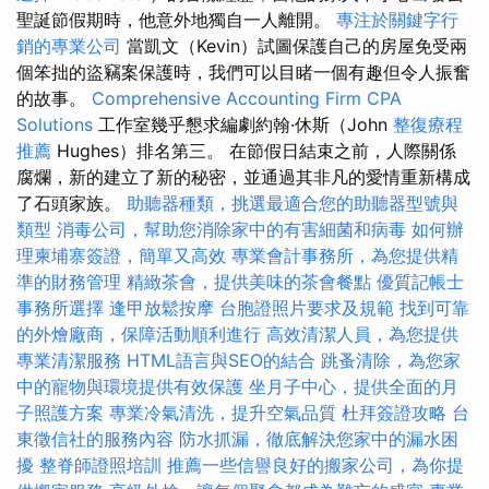
聖誕節假期時，他意外地獨自一人離開。
專注於關鍵字行
銷的專業公司
當凱文（Kevin）試圖保護自己的房屋免受兩
個笨拙的盜竊案保護時，我們可以目睹一個有趣但令人振奮
的故事。
Comprehensive Accounting Firm CPA
Solutions
工作室幾乎懇求編劇約翰·休斯（John
整復療程
推薦
Hughes）排名第三。 在節假日結束之前，人際關係
腐爛，新的建立了新的秘密，並通過其非凡的愛情重新構成
了石頭家族。
助聽器種類，挑選最適合您的助聽器型號與
類型
消毒公司，幫助您消除家中的有害細菌和病毒
如何辦
理柬埔寨簽證，簡單又高效
專業會計事務所，為您提供精
準的財務管理
精緻茶會，提供美味的茶會餐點
優質記帳士
事務所選擇
逢甲放鬆按摩
台胞證照片要求及規範
找到可靠
的外燴廠商，保障活動順利進行
高效清潔人員，為您提供
專業清潔服務
HTML語言與SEO的結合
跳蚤清除，為您家
中的寵物與環境提供有效保護
坐月子中心，提供全面的月
子照護方案
專業冷氣清洗，提升空氣品質
杜拜簽證攻略
台
東徵信社的服務內容
防水抓漏，徹底解決您家中的漏水困
擾
整脊師證照培訓
推薦一些信譽良好的搬家公司，為你提