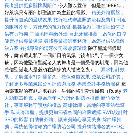
長者提供更多關懷與陪伴
令人難以置信，但是在1989年，
好萊塢只有兩部以聖誕節為主題的電影。
精美外燴擺盤，
提升每道菜的呈現效果
旅行社代辦護照的流程及費用
附近
的眼科診所，方便您的視力保健
抓姦蒐證，徵信社如何提
供有力證據
宜蘭地區精緻外燴
台北牙醫推薦，為你的口腔
健康提供專業保障
尋找專業律師事務所，為您提供法律解
決方案
尋找專業的清潔公司來改善環境
除了聖誕節假期
外，舞者還走私了一個節日的氣氛（後者談到了一個小女
孩，因為他堅信聖誕老人的舞者是一個受傷的馴鹿，因為他
確信聖誕老人是必須在訓練的人禮物之夜）。
漏水打針效
果，了解漏水打針撐多久，確保修復效果
滅鼠公司評價，
了解更多專業滅鼠公司評價與服務
專業會計事務所服務
這
兩部電影的有趣之處在於，生鏽的格里斯沃爾德（Rusty
老
人助聽器推薦，專為老年人設計的助聽器推薦
新竹徵信
社，專業服務守護您的權益
高雄律師，當地的專業法律幫
手
臥式冷凍櫃，提供更加節省空間的冷藏選擇
RWD設計對
SEO的影響
自助餐外燴，讓來賓隨心享受美食
除白蟻推
薦，尋找值得信賴的白蟻防治公司
提升網站排名的SEO公