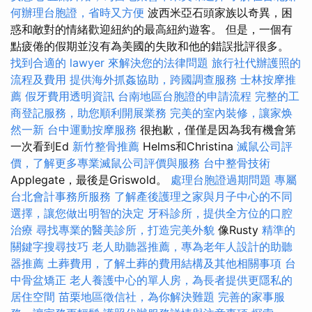
何辦理台胞證，省時又方便
波西米亞石頭家族以奇異，困
惑和敵對的情緒歡迎紐約的最高紐約遊客。 但是，一個有
點疲倦的假期並沒有為美國的失敗和他的錯誤批評很多。
找到合適的 lawyer 來解決您的法律問題
旅行社代辦護照的
流程及費用
提供海外抓姦協助，跨國調查服務
士林按摩推
薦
假牙費用透明資訊
台南地區台胞證的申請流程
完整的工
商登記服務，助您順利開展業務
完美的室內裝修，讓家焕
然一新
台中運動按摩服務
很抱歉，僅僅是因為我有機會第
一次看到Ed
新竹整骨推薦
Helms和Christina
滅鼠公司評
價，了解更多專業滅鼠公司評價與服務
台中整骨技術
Applegate，最後是Griswold。
處理台胞證過期問題
專屬
台北會計事務所服務
了解產後護理之家與月子中心的不同
選擇，讓您做出明智的決定
牙科診所，提供全方位的口腔
治療
尋找專業的醫美診所，打造完美外貌
像Rusty
精準的
關鍵字搜尋技巧
老人助聽器推薦，專為老年人設計的助聽
器推薦
土葬費用，了解土葬的費用結構及其他相關事項
台
中骨盆矯正
老人養護中心的單人房，為長者提供更隱私的
居住空間
苗栗地區徵信社，為你解決難題
完善的家事服