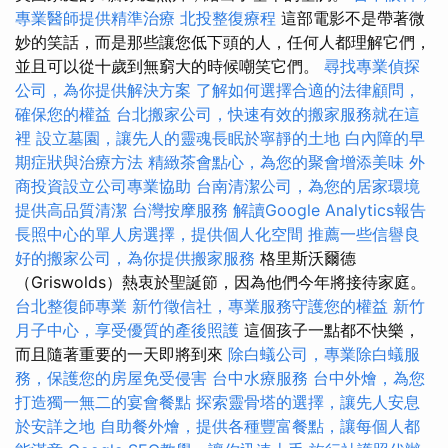
專業醫師提供精準治療
北投整復療程
這部電影不是帶著微
妙的笑話，而是那些讓您低下頭的人，任何人都理解它們，
並且可以從十歲到無窮大的時候嘲笑它們。
尋找專業偵探
公司，為你提供解決方案
了解如何選擇合適的法律顧問，
確保您的權益
台北搬家公司，快速有效的搬家服務就在這
裡
設立墓園，讓先人的靈魂長眠於寧靜的土地
白內障的早
期症狀與治療方法
精緻茶會點心，為您的聚會增添美味
外
商投資設立公司專業協助
台南清潔公司，為您的居家環境
提供高品質清潔
台灣按摩服務
解讀Google Analytics報告
長照中心的單人房選擇，提供個人化空間
推薦一些信譽良
好的搬家公司，為你提供搬家服務
格里斯沃爾德
（Griswolds）熱衷於聖誕節，因為他們今年將接待家庭。
台北整復師專業
新竹徵信社，專業服務守護您的權益
新竹
月子中心，享受優質的產後照護
這個孩子一點都不快樂，
而且隨著重要的一天即將到來
除白蟻公司，專業除白蟻服
務，保護您的房屋免受侵害
台中水療服務
台中外燴，為您
打造獨一無二的宴會餐點
探索靈骨塔的選擇，讓先人安息
於安詳之地
自助餐外燴，提供各種豐富餐點，讓每個人都