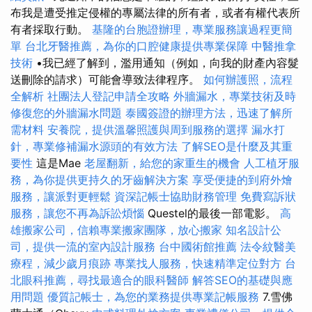
布我是遭受推定侵權的專屬法律的所有者，或者有權代表所
有者採取行動。
基隆的台胞證辦理，專業服務讓過程更簡
單
台北牙醫推薦，為你的口腔健康提供專業保障
中醫推拿
技術
•我已經了解到，濫用通知（例如，向我的財產內容髮
送刪除的請求）可能會導致法律程序。
如何辦護照，流程
全解析
社團法人登記申請全攻略
外牆漏水，專業技術及時
修復您的外牆漏水問題
泰國簽證的辦理方法，迅速了解所
需材料
安養院，提供溫馨照護與周到服務的選擇
漏水打
針，專業修補漏水源頭的有效方法
了解SEO是什麼及其重
要性
這是Mae
老屋翻新，給您的家重生的機會
人工植牙服
務，為你提供更持久的牙齒解決方案
享受便捷的到府外燴
服務，讓派對更輕鬆
資深記帳士協助財務管理
免費寫訴狀
服務，讓您不再為訴訟煩惱
Questel的最後一部電影。
高
雄搬家公司，信賴專業搬家團隊，放心搬家
知名設計公
司，提供一流的室內設計服務
台中國術館推薦
法令紋醫美
療程，減少歲月痕跡
專業找人服務，快速精準定位對方
台
北眼科推薦，尋找最適合的眼科醫師
解答SEO的基礎與應
用問題
優質記帳士，為您的業務提供專業記帳服務
7.雪佛