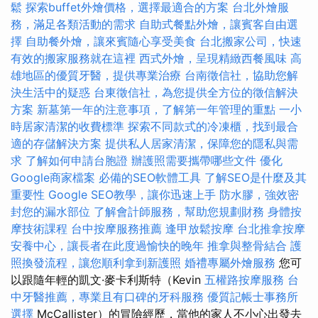
鬆
探索buffet外燴價格，選擇最適合的方案
台北外燴服
務，滿足各類活動的需求
自助式餐點外燴，讓賓客自由選
擇
自助餐外燴，讓來賓隨心享受美食
台北搬家公司，快速
有效的搬家服務就在這裡
西式外燴，呈現精緻西餐風味
高
雄地區的優質牙醫，提供專業治療
台南徵信社，協助您解
決生活中的疑惑
台東徵信社，為您提供全方位的徵信解決
方案
新墓第一年的注意事項，了解第一年管理的重點
一小
時居家清潔的收費標準
探索不同款式的冷凍櫃，找到最合
適的存儲解決方案
提供私人居家清潔，保障您的隱私與需
求
了解如何申請台胞證
辦護照需要攜帶哪些文件
優化
Google商家檔案
必備的SEO軟體工具
了解SEO是什麼及其
重要性
Google SEO教學，讓你迅速上手
防水膠，強效密
封您的漏水部位
了解會計師服務，幫助您規劃財務
身體按
摩技術課程
台中按摩服務推薦
逢甲放鬆按摩
台北推拿按摩
安養中心，讓長者在此度過愉快的晚年
推拿與整骨結合
護
照換發流程，讓您順利拿到新護照
婚禮專屬外燴服務
您可
以跟隨年輕的凱文·麥卡利斯特（Kevin
五權路按摩服務
台
中牙醫推薦，專業且有口碑的牙科服務
優質記帳士事務所
選擇
McCallister）的冒險經歷，當他的家人不小心出發去