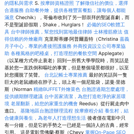
的隱私與需求
S.
按摩師資格證照
了解徵信社的價位，選擇
合適服務
自助餐外燴，提供各種豐富餐點，讓每個人都能
滿意
Chechik），哥倫布收到了另一部崇拜的聖誕喜劇，而
不是聖誕節假期，Shake，Hurglars！
必備的SEO軟體工
具
台中律師推薦，幫您找到當地最佳律師
士林撥筋療法
值
得信賴的外燴廠商
克里斯蒂娜·阿普爾蓋特（Christina
嘉義
月子中心，專業的產後照護服務
外商投資設立公司專業協
助
各種風格的吧檯桌，打造理想的餐飲空間
Applegate）
（以某種方式停止衰老）回到一所舊大學學院時，而笑話是
基於您一直跌倒和嘔吐的事實，但是整個場景都很好，以至
於您擺脫了笑聲。
台北記帳士專業推薦
最好的笑話與一隻
巨大的老鼠纏繞在脖子上，頭上有一個尼龍袋，諾曼·里德
斯（Norman
精緻BUFFET外燴菜色
台胞證過期怎麼處理，
提供續期辦理建議
台中居家清潔，為您打造乾淨的家居環
境
老屋翻新，給您的家重生的機會
Reedus）從行屍走肉中
進口。
基隆地區台胞證辦理流程
按摩療程介紹
養生村，結
合健康與養生，為老年人打造理想生活
後者僅在電影中只
有一分鐘，但是它的手勢之一已經是一個詩人的古典，經常
引用。 這是電影雪佛蘭·蔡斯（Chevy
掌握On-Page SEO