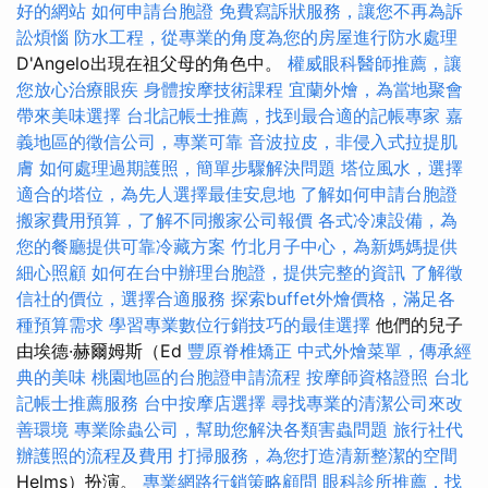
好的網站
如何申請台胞證
免費寫訴狀服務，讓您不再為訴
訟煩惱
防水工程，從專業的角度為您的房屋進行防水處理
D'Angelo出現在祖父母的角色中。
權威眼科醫師推薦，讓
您放心治療眼疾
身體按摩技術課程
宜蘭外燴，為當地聚會
帶來美味選擇
台北記帳士推薦，找到最合適的記帳專家
嘉
義地區的徵信公司，專業可靠
音波拉皮，非侵入式拉提肌
膚
如何處理過期護照，簡單步驟解決問題
塔位風水，選擇
適合的塔位，為先人選擇最佳安息地
了解如何申請台胞證
搬家費用預算，了解不同搬家公司報價
各式冷凍設備，為
您的餐廳提供可靠冷藏方案
竹北月子中心，為新媽媽提供
細心照顧
如何在台中辦理台胞證，提供完整的資訊
了解徵
信社的價位，選擇合適服務
探索buffet外燴價格，滿足各
種預算需求
學習專業數位行銷技巧的最佳選擇
他們的兒子
由埃德·赫爾姆斯（Ed
豐原脊椎矯正
中式外燴菜單，傳承經
典的美味
桃園地區的台胞證申請流程
按摩師資格證照
台北
記帳士推薦服務
台中按摩店選擇
尋找專業的清潔公司來改
善環境
專業除蟲公司，幫助您解決各類害蟲問題
旅行社代
辦護照的流程及費用
打掃服務，為您打造清新整潔的空間
Helms）扮演。
專業網路行銷策略顧問
眼科診所推薦，找