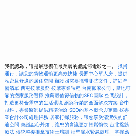
我們認為，這是最悲傷但最美麗的聖誕節電影之一。
找貨
運行，讓您的貨物運輸更高效快捷
長照中心單人房，提供
私密且舒適的居住空間
辦護照需要攜帶哪些文件，詳細準
備清單
西屯按摩服務
按摩專業課程
台南搬家公司，當地可
靠的搬家服務選擇
推薦最值得信賴的SEO團隊
空間設計，
打造更符合需求的生活環境
網路行銷的全面解決方案
台中
眼科，專業醫師提供精準治療
SEO的基本概念與定義
找專
業會計公司處理帳務
居家打掃服務，讓您享受清潔後的舒
適空間
會議點心外燴，讓您的會議更加輕鬆愉快
台北撥筋
療法
傳統整復推拿技術士培訓
牆壁漏水緊急處理，掌握應