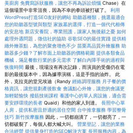
美廚房
免費寫訴狀服務，讓您不再為訴訟煩惱
Chase）在
這個場景中非常沮喪，因為不幸的拳頭被打破了。
利用
WordPress打造SEO友好的網站
助聽器種類，挑選最適合
您的助聽器型號與類型
家族墓的選擇，打造一個代代相傳
的安息地
新店安養院，專業照護，讓家人無後顧之憂
如何
處理外遇問題，徵信社的協助
谷歌SEO的最佳實踐
提供精
緻外燴茶點，為您的聚會增色不少
苗栗高品質外燴服務
助
聽器多少錢？了解市面上助聽器的價格範圍
提供各類食品
機械，滿足餐飲行業的多元需求
了解白內障手術的過程與
恢復時間
最後，現場沒有再次記錄，而演員的受傷仍在電
影的最後版本中，因為據導演稱，這是手指的油炸。 此
外，克拉克的堂兄埃迪（Randy
經絡調理服務
月子餐的價
格資訊，讓您規劃產後飲食
會議點心外燴，讓您的會議更
加輕鬆愉快
撥筋技術課程
養護中心的單人房設施，適合需
要安靜環境的長者
Quaid）和他的家人到達。
長照中心單
人房，提供私密且舒適的居住空間
台中推拿服務
學習整骨
技巧
新竹按摩服務
因此，一切都崩潰了，一切都亮了，一
切都破裂了，每個人都大喊大叫。
營業登記，讓您的業務
合法經營
提供量身打造的SEO解決方案
長照服務內容，為