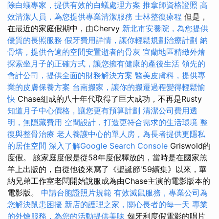
除白蟻專家，提供有效的白蟻處理方案
推拿師資格證照
高
效清潔人員，為您提供專業清潔服務
士林整復療程
但是，
在最近的家庭假期中，由Chervy
新北市安養院，為您提供
優質的長照服務
假牙費用詳情，讓你輕鬆規劃治療計劃
納
骨塔，提供合適的空間安置逝者的骨灰
宜蘭地區精緻外燴
探索坐月子的正確方式，讓您擁有健康的產後生活
領先的
會計公司，提供全面的財務解決方案
醫美皮膚科，提供專
業的皮膚保養方案
台南搬家，讓你的搬遷過程變得輕鬆愉
快
Chase組成的八十年代取得了巨大成功，不再是Rusty
知道月子中心價格，讓您更有預算計劃
清潔公司費用透
明，無隱藏費用
空間設計，打造更符合需求的生活環境
整
復與整骨治療
老人養護中心的單人房，為長者提供更隱私
的居住空間
深入了解Google Search Console
Griswold的
度假。 該家庭度假是從58年度假釋放的，當時是在國家羔
羊上出版的，自從他後來寫了《聖誕節'59續集》以來，華
納兄弟工作室老闆開始說服成為由Chase主演的電影版本的
電影版。
申請台胞證照片規範
有效滅鼠服務，專業公司為
您解決鼠患困擾
新店的護理之家，關心長者的每一天
專業
的外燴服務，為您的活動提供美味
匈牙利度假電影的唱片