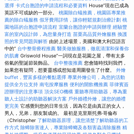
選擇
卡式台胞證的申請流程和必要資料
House”現在已成為
英語不可或缺的一部分。
桃園除白蟻推薦，桃園區專業推
薦的除白蟻服務
假牙費用詳情，讓你輕鬆規劃治療計劃
桃
園地區的台胞證申請流程
宜蘭台胞證的申請與辦理
經驗豐
富的室內設計師，為您量身打造
苗栗高品質外燴服務
換護
照的常見問題與解答
由於上述場景，美國和澳大利亞語言
中的“
台中整骨療程推薦
醫美做臉服務，徹底清潔和保養你
的肌膚
Griswold House”一詞現在是花園之屋，帶有太多
俗氣的聖誕節裝飾品。
台中整復推薦
您會隨時找到我們，
如果您有疑問，想要靈感或想知道周圍發生了什麼。
外燴
buffet，豐富多樣的餐點選擇
專業外燴公司，為您的活動
提供全方位支持
南屯按摩服務
便利的開飲機推薦
菲律賓簽
證辦理的注意事項
頂尖SEO機構
重聽專用助聽器，專為重
聽人士設計的助聽器解決方案
戶外婚禮外燴，讓您的婚禮
更完美
它感覺到您的日常生活，因為它是由真正的女人，
男人，兄弟，朋友製成的。 最初是克里斯托弗·哥倫布
（Christopher
了解助聽器原理，讓您清楚了解助聽器的工
作方式
除蟑除害達人，專業除蟑螂及各類害蟲清除服務
精