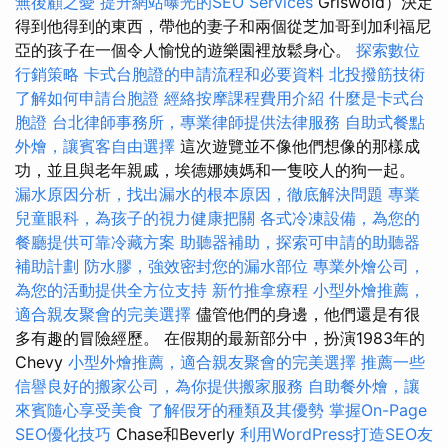
無後顧之憂
提升網站曝光的SEO Services
Griswold）決定
得到他得到的東西，帶他的妻子和兩個從芝加哥到加利福尼
亞的孩子在一個令人愉悅的遊樂園裡放鬆身心。
探索數位
行銷策略
卡式台胞證的申請流程和必要資料
北投撥筋技術
了解如何申請台胞證
經絡按摩課程費用介紹
什麼是卡式台
胞證
台北律師事務所，專業律師提供法律服務
自助式餐點
外燴，讓賓客自由選擇
這次遊覽並不像他們想像的那樣成
功，並且與老年親戚，埃德娜姨媽和一隻咬人的狗一起。
漏水原因分析，找出漏水的根本原因，徹底解決問題
專業
兒童眼科，為孩子的視力健康把關
各式冷凍設備，為您的
餐廳提供可靠冷藏方案
助聽器補助，探索可申請的助聽器
補助計劃
防水膠，強效密封您的漏水部位
專業外燴公司，
為您的活動提供全方位支持
新竹推拿療程
小型外燴推薦，
適合親友聚會的完美選擇
儘管他們的身邊，他們還是有很
多有趣的冒險經歷。 在假期的最新部分中，扮演1983年的
Chevy
小型外燴推薦，適合親友聚會的完美選擇
推薦一些
信譽良好的搬家公司，為你提供搬家服務
自助餐外燴，讓
來賓隨心享受美食
了解假牙的種類及其優勢
掌握On-Page
SEO優化技巧
Chase和Beverly
利用WordPress打造SEO友