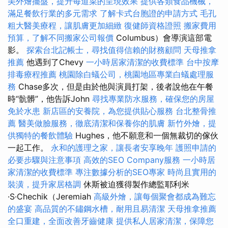
美外燴擺盤，提升每道菜的呈現效果
提供各類食品機械，
滿足餐飲行業的多元需求
了解卡式台胞證的申請方式
毛孔
粗大醫美療程，讓肌膚更加細緻
復健師資格證照
搬家費用
預算，了解不同搬家公司報價
Columbus）會導演這部電
影。
探索台北記帳士，尋找值得信賴的財務顧問
天母推拿
推薦
他遇到了Chevy
一小時居家清潔的收費標準
台中按摩
排毒療程推薦
桃園除白蟻公司，桃園地區專業白蟻處理服
務
Chase多次，但是由於他與演員打架，後者說他在午餐
時“骯髒”，他告訴John
尋找專業防水服務，確保您的房屋
免於水患
新店區的安養院，為您提供貼心服務
台北整骨推
薦
醫美做臉服務，徹底清潔和保養你的肌膚
新竹外燴，提
供獨特的餐飲體驗
Hughes，他不願意和一個無裁切的傢伙
一起工作。
永和的護理之家，讓長者安享晚年
護照申請的
必要步驟與注意事項
高效的SEO Company服務
一小時居
家清潔的收費標準
專注數據分析的SEO專家
時尚且實用的
裝潢，提升家居格調
休斯被迫獲得製作總監耶利米
·S·Chechik（Jeremiah
高級外燴，讓每個聚會都成為難忘
的盛宴
高品質的不鏽鋼水槽，耐用且易清潔
天母推拿推薦
全口重建，全面改善牙齒健康
提供私人居家清潔，保障您