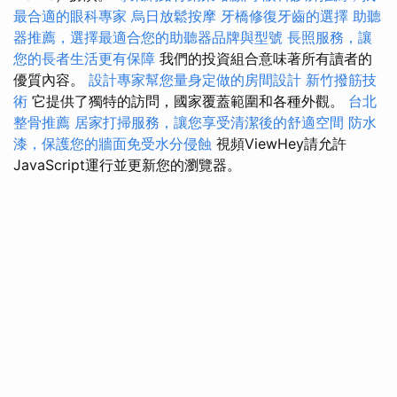
最合適的眼科專家
烏日放鬆按摩
牙橋修復牙齒的選擇
助聽
器推薦，選擇最適合您的助聽器品牌與型號
長照服務，讓
您的長者生活更有保障
我們的投資組合意味著所有讀者的
優質內容。
設計專家幫您量身定做的房間設計
新竹撥筋技
術
它提供了獨特的訪問，國家覆蓋範圍和各種外觀。
台北
整骨推薦
居家打掃服務，讓您享受清潔後的舒適空間
防水
漆，保護您的牆面免受水分侵蝕
視頻ViewHey請允許
JavaScript運行並更新您的瀏覽器。