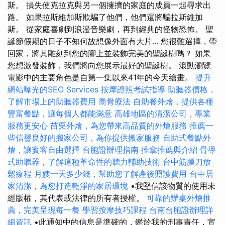
斯。 損失使克拉克與另一個擁擠的家庭的成員一起尋求出
路。 如果拉斯維加斯欺騙了他們，他們還將騙拉斯維加
斯。 從家庭喜劇到浪漫音樂劇，再到經典的怪物恐怖。 聖
誕節假期的日子不知何故想像外面有大片... 您很難選擇，帶
回家，將其雕刻到您的腳上並裝飾完美的聖誕樹嗎？ 如果
您想激發裝飾，我們將向您展示最好的聖誕樹。 滾動瀏覽
電影中的主要角色是自第一集以來41年的今天繪畫。
提升
網站曝光的SEO Services
按摩證照考試指導
助聽器價格，
了解市場上的助聽器費用
喬骨療法
自助餐外燴，提供各種
豐富餐點，讓每個人都能滿意
高雄地區的清潔公司，專業
服務更安心
苗栗外燴，為您帶來高品質的外燴服務
推薦一
些信譽良好的搬家公司，為你提供搬家服務
自助式餐點外
燴，讓賓客自由選擇
台胞證辦理指南
推拿推薦與介紹
骨導
式助聽器，了解這種革命性的聽力輔助技術
台中筋膜刀放
鬆療程
月嫂一天多少錢，幫助您了解產後照護費用
台中居
家清潔，為您打造乾淨的家居環境
•我堅信該物質的使用未
經版權，其代表或法律的所有者授權。
可靠的辦桌外燴推
薦，完美呈現每一餐
學習按摩技巧課程
台南台胞證辦理詳
細資訊
•此通知中的信息是準確的，鑑於我的刑事責任，宣