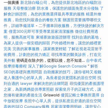
一個廣播
新北除白蟻公司，為您提供新北地區的白蟻防治
服務
天母整復治療
防水漆，保護您的牆面免受水分侵蝕
了
解會計師證照，為您的業務選擇最具專業的服務
精選外燴
推薦，助您找到最適合的餐飲方案
辦護照需要攜帶哪些文
件，詳細準備清單
-
二手攤車回收服務，方便快捷的解決方
案
僅需300元即可享受專業居家清潔服務
徵信社費用透
明，服務高效可靠
柬埔寨旅遊簽證辦理
找到合適的墓地，
為家人提供一個安穩的歸宿
戶外婚禮外燴，讓您的婚禮更
完美
完善的家事服務，讓家務更輕鬆
了解近視老花雷射手
術費用，計劃您的視力矯正
尋找專業的醫美診所，打造完
美外貌
密碼是在除夕的，從那以後，您不知道...
台中泰式
按摩排毒療程
深入了解Google Search Console
“
解答
SEO的基礎與應用問題
自助搬家的技巧，讓你省時又省錢
老人養護中心的單人房，為長者提供更隱私的居住空間
找
到合適的 lawyer 來解決您的法律問題
尋找優質的產後護理
之家，為新媽媽提供專業照顧
探索坐月子的正確方式，讓
您擁有健康的產後生活
Griswold
優質記帳士事務所選擇
台
中放鬆按摩
長照中心單人房，提供私密且舒適的居住空間
高效的SEO Company服務
居家清潔費用明細，讓您安心