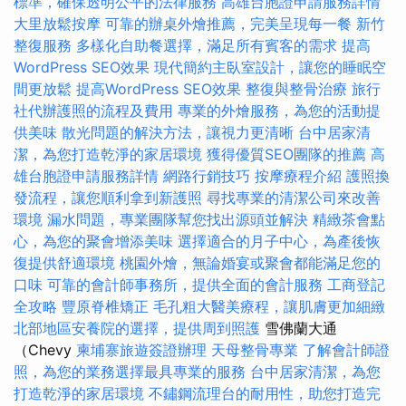
標準，確保透明公平的法律服務
高雄台胞證申請服務詳情
大里放鬆按摩
可靠的辦桌外燴推薦，完美呈現每一餐
新竹
整復服務
多樣化自助餐選擇，滿足所有賓客的需求
提高
WordPress SEO效果
現代簡約主臥室設計，讓您的睡眠空
間更放鬆
提高WordPress SEO效果
整復與整骨治療
旅行
社代辦護照的流程及費用
專業的外燴服務，為您的活動提
供美味
散光問題的解決方法，讓視力更清晰
台中居家清
潔，為您打造乾淨的家居環境
獲得優質SEO團隊的推薦
高
雄台胞證申請服務詳情
網路行銷技巧
按摩療程介紹
護照換
發流程，讓您順利拿到新護照
尋找專業的清潔公司來改善
環境
漏水問題，專業團隊幫您找出源頭並解決
精緻茶會點
心，為您的聚會增添美味
選擇適合的月子中心，為產後恢
復提供舒適環境
桃園外燴，無論婚宴或聚會都能滿足您的
口味
可靠的會計師事務所，提供全面的會計服務
工商登記
全攻略
豐原脊椎矯正
毛孔粗大醫美療程，讓肌膚更加細緻
北部地區安養院的選擇，提供周到照護
雪佛蘭大通
（Chevy
柬埔寨旅遊簽證辦理
天母整骨專業
了解會計師證
照，為您的業務選擇最具專業的服務
台中居家清潔，為您
打造乾淨的家居環境
不鏽鋼流理台的耐用性，助您打造完