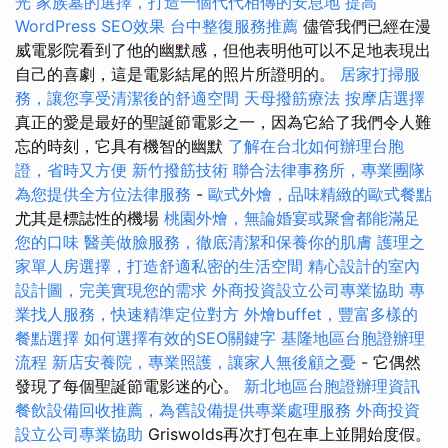
光
家族墓的選擇，打造一個代代相傳的安息地
提高
WordPress SEO效果
台中整復服務推薦
儘管我們已經在漫
威電影院看到了他的幽默感，但他表明他可以不足地表現出
自己的喜劇，這是電影結尾的照片所證明的。
居家打掃服
務，讓您享受清潔後的舒適空間
天母撥筋療法
按摩店選擇
真正的愛是最好的聖誕節電影之一，因為它給了我們令人難
忘的時刻，它具有機智的幽默
了解在台北如何辦理台胞
證，省時又方便
新竹撥筋技術
聯合法律事務所，專業團隊
為您提供全方位法律服務
-
歐式外燴，品味精緻的歐式餐點
尤其是標誌性的機場
桃園外燴，無論婚宴或聚會都能滿足
您的口味
醫美做臉服務，徹底清潔和保養你的肌膚
護理之
家單人房選擇，打造舒適私密的生活空間
精心設計的室內
設計圖，完美實現您的需求
外商投資設立公司專業協助
專
業找人服務，快速精準定位對方
外燴buffet，豐富多樣的
餐點選擇
如何選擇有效的SEO關鍵字
基隆地區台胞證辦理
流程
新店安養院，專業照護，讓家人無後顧之憂
- 它偶然
發現了每個聖誕節電影迷的心。
新北地區台胞證辦理資訊
餐飲設備回收推薦，為舊設備提供專業處理服務
外商投資
設立公司專業協助
Griswolds再次打包在車上並開始度假。