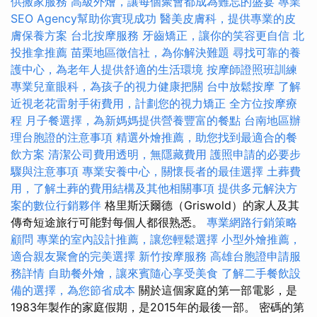
供搬家服務
高級外燴，讓每個聚會都成為難忘的盛宴
專業
SEO Agency幫助你實現成功
醫美皮膚科，提供專業的皮
膚保養方案
台北按摩服務
牙齒矯正，讓你的笑容更自信
北
投推拿推薦
苗栗地區徵信社，為你解決難題
尋找可靠的養
護中心，為老年人提供舒適的生活環境
按摩師證照班訓練
專業兒童眼科，為孩子的視力健康把關
台中放鬆按摩
了解
近視老花雷射手術費用，計劃您的視力矯正
全方位按摩療
程
月子餐選擇，為新媽媽提供營養豐富的餐點
台南地區辦
理台胞證的注意事項
精選外燴推薦，助您找到最適合的餐
飲方案
清潔公司費用透明，無隱藏費用
護照申請的必要步
驟與注意事項
專業安養中心，關懷長者的最佳選擇
土葬費
用，了解土葬的費用結構及其他相關事項
提供多元解決方
案的數位行銷夥伴
格里斯沃爾德（Griswold）的家人及其
傳奇短途旅行可能對每個人都很熟悉。
專業網路行銷策略
顧問
專業的室內設計推薦，讓您輕鬆選擇
小型外燴推薦，
適合親友聚會的完美選擇
新竹按摩服務
高雄台胞證申請服
務詳情
自助餐外燴，讓來賓隨心享受美食
了解二手餐飲設
備的選擇，為您節省成本
關於這個家庭的第一部電影，是
1983年製作的家庭假期，是2015年的最後一部。 密碼的第