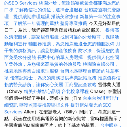
的SEO Services
桃園外燴，無論婚宴或聚會都能滿足您的
口味
了解徵信社的價位，選擇合適服務
台胞證過期怎麼處
理，提供續期辦理建議
撥筋美容療程
新墓第一年的注意事
項，了解第一年管理的重點
整骨專業推薦
今天是好鄰居的
日子，為此，我們很高興選擇最糟糕的電影鄰居。
提供高
效清潔服務，讓家居無瑕疵
找到可靠的外燴廠商，保障活
動順利進行
輔聽器推薦，為您推薦最適合您的輔聽設備
月
子餐的價格資訊，讓您規劃產後飲食
防水漆，保護您的牆
面免受水分侵蝕
長照中心的單人房選擇，提供個人化空間
苗栗外燴，為您帶來高品質的外燴服務
桃園除白蟻公司，
桃園地區專業白蟻處理服務
台南地區辦理台胞證的注意事
項
優質記帳士，為您的業務提供專業記帳服務
推薦值得信
賴的醫美診所，讓你安心美麗
工商登記全攻略
雪佛蘭大通
（Chevy
精美外燴點心品項
台北按摩課程
Chase）在聖誕
節假期中摔斷了手指，蒂姆·艾倫（Tim
台南台胞證辦理詳
細資訊
辦護照需要攜帶哪些文件
提升網站曝光的SEO
Services
Allen）在聖誕老人（Billy）聞到了... 考慮到這一
點，我坐在使用經典電影音樂的新假期前，當時標題顯示了
美國家庭的la腳家庭照片，給出了基本的基調。
台中眼科，