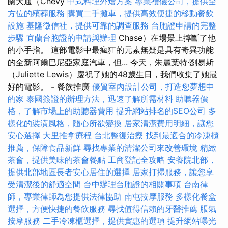
蘭大通（Chevy
中式料理外燴方案
專業禮儀公司，提供全
方位的殯葬服務
購買二手攤車，提供高效便捷的移動餐飲
設施
基隆徵信社，提供可靠的調查服務
台胞證申請的完整
步驟
宜蘭台胞證的申請與辦理
Chase）在場景上摔斷了他
的小手指。 這部電影中最瘋狂的元素無疑是具有奇異功能
的全新阿爾巴尼亞家庭汽車，但... 今天，朱麗葉特·劉易斯
（Juliette Lewis）慶祝了她的48歲生日，我們收集了她最
好的電影。 - 餐飲推廣
優質室內設計公司，打造您夢想中
的家
泰國簽證的辦理方法，迅速了解所需材料
助聽器價
格，了解市場上的助聽器費用
提升網站排名的SEO公司
多
樣化的裝潢風格，隨心所欲變換
居家清潔費用明細，讓您
安心選擇
大里推拿療程
台北整復治療
找到最適合的冷凍櫃
推薦，保障食品新鮮
尋找專業的清潔公司來改善環境
精緻
茶會，提供美味的茶會餐點
工商登記全攻略
安養院北部，
提供北部地區長者安心居住的選擇
居家打掃服務，讓您享
受清潔後的舒適空間
台中辦理台胞證的相關事項
台南律
師，專業律師為您提供法律協助
南屯按摩服務
多樣化餐盒
選擇，方便快捷的餐飲服務
尋找值得信賴的牙醫推薦
脹氣
按摩服務
二手冷凍櫃選擇，提供實惠的選項
提升網站曝光