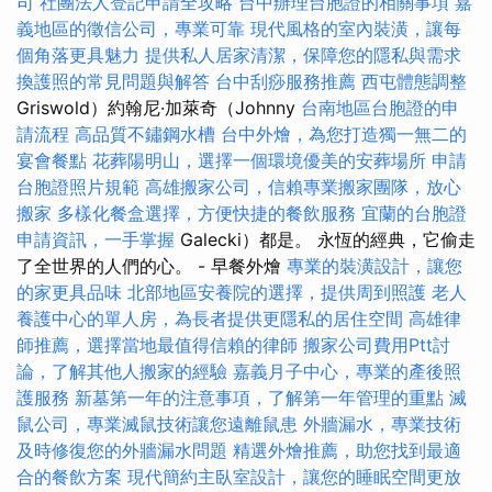
司
社團法人登記申請全攻略
台中辦理台胞證的相關事項
嘉
義地區的徵信公司，專業可靠
現代風格的室內裝潢，讓每
個角落更具魅力
提供私人居家清潔，保障您的隱私與需求
換護照的常見問題與解答
台中刮痧服務推薦
西屯體態調整
Griswold）約翰尼·加萊奇（Johnny
台南地區台胞證的申
請流程
高品質不鏽鋼水槽
台中外燴，為您打造獨一無二的
宴會餐點
花葬陽明山，選擇一個環境優美的安葬場所
申請
台胞證照片規範
高雄搬家公司，信賴專業搬家團隊，放心
搬家
多樣化餐盒選擇，方便快捷的餐飲服務
宜蘭的台胞證
申請資訊，一手掌握
Galecki）都是。 永恆的經典，它偷走
了全世界的人們的心。 - 早餐外燴
專業的裝潢設計，讓您
的家更具品味
北部地區安養院的選擇，提供周到照護
老人
養護中心的單人房，為長者提供更隱私的居住空間
高雄律
師推薦，選擇當地最值得信賴的律師
搬家公司費用Ptt討
論，了解其他人搬家的經驗
嘉義月子中心，專業的產後照
護服務
新墓第一年的注意事項，了解第一年管理的重點
滅
鼠公司，專業滅鼠技術讓您遠離鼠患
外牆漏水，專業技術
及時修復您的外牆漏水問題
精選外燴推薦，助您找到最適
合的餐飲方案
現代簡約主臥室設計，讓您的睡眠空間更放