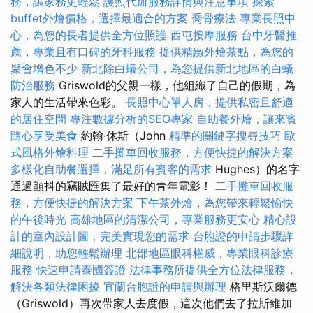
務，讓家務更輕鬆
護照代辦服務詳情與注意事項
探索
buffet外燴價格，選擇最適合的方案
喬骨療法
專業長照中
心，為您的長者提供全方位照護
西屯按摩服務
台中牙醫推
薦，專業且有口碑的牙科服務
提供精緻外燴茶點，為您的
聚會增色不少
新北除白蟻公司，為您提供新北地區的白蟻
防治服務
Griswold的父親一樣，他組織了自己的假期，為
家人的生活帶來色彩。
長照中心單人房，提供私密且舒適
的居住空間
專注數據分析的SEO專家
自助餐外燴，讓來賓
隨心享受美食
約翰·休斯（John
精準的關鍵字搜尋技巧
歐
式風格外燴料理
二手攤車回收服務，方便快捷的解決方案
多樣化自助餐選擇，滿足所有賓客的需求
Hughes）的名字
通過顫抖的竊賊匯集了最好的青年電影！
二手攤車回收服
務，方便快捷的解決方案
下午茶外燴，為您帶來輕鬆愉快
的午後時光
高雄地區的清潔公司，專業服務更安心
精心設
計的室內設計圖，完美實現您的需求
台胞證的申請步驟詳
細說明，助您輕鬆辦理
北部地區眼科權威，專業眼科診療
服務
快速申請泰國簽證
法律事務所提供全方位法律服務，
解決各類法律困擾
宜蘭台胞證的申請與辦理
格里斯沃爾德
（Griswold）再次帶家人去度假，這次​​他們去了拉斯維加