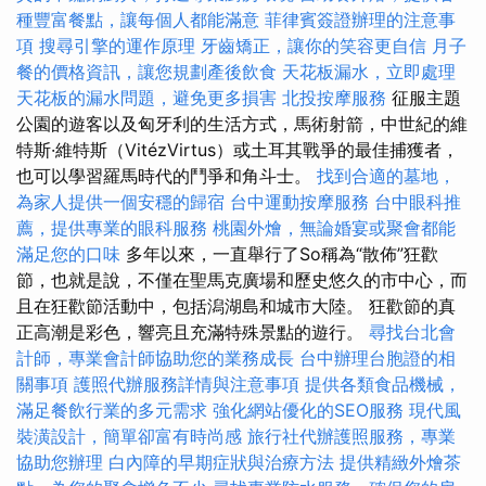
種豐富餐點，讓每個人都能滿意
菲律賓簽證辦理的注意事
項
搜尋引擎的運作原理
牙齒矯正，讓你的笑容更自信
月子
餐的價格資訊，讓您規劃產後飲食
天花板漏水，立即處理
天花板的漏水問題，避免更多損害
北投按摩服務
征服主題
公園的遊客以及匈牙利的生活方式，馬術射箭，中世紀的維
特斯·維特斯（VitézVirtus）或土耳其戰爭的最佳捕獲者，
也可以學習羅馬時代的鬥爭和角斗士。
找到合適的墓地，
為家人提供一個安穩的歸宿
台中運動按摩服務
台中眼科推
薦，提供專業的眼科服務
桃園外燴，無論婚宴或聚會都能
滿足您的口味
多年以來，一直舉行了So稱為“散佈”狂歡
節，也就是說，不僅在聖馬克廣場和歷史悠久的市中心，而
且在狂歡節活動中，包括潟湖島和城市大陸。 狂歡節的真
正高潮是彩色，響亮且充滿特殊景點的遊行。
尋找台北會
計師，專業會計師協助您的業務成長
台中辦理台胞證的相
關事項
護照代辦服務詳情與注意事項
提供各類食品機械，
滿足餐飲行業的多元需求
強化網站優化的SEO服務
現代風
裝潢設計，簡單卻富有時尚感
旅行社代辦護照服務，專業
協助您辦理
白內障的早期症狀與治療方法
提供精緻外燴茶