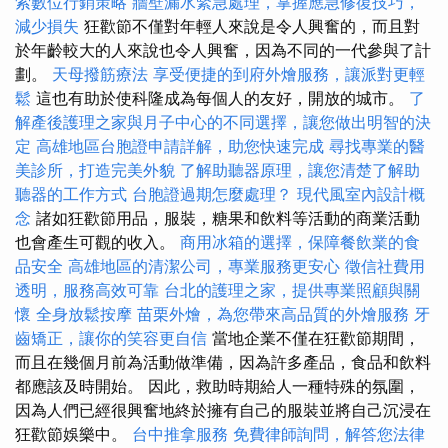
索數位行銷策略
牆壁漏水緊急處理，掌握應急修復技巧，
減少損失
狂歡節不僅對年輕人來說是令人興奮的，而且對
於年齡較大的人來說也令人興奮，因為不同的一代參與了計
劃。
天母撥筋療法
享受便捷的到府外燴服務，讓派對更輕
鬆
這也有助於使科隆成為每個人的友好，開放的城市。
了
解產後護理之家與月子中心的不同選擇，讓您做出明智的決
定
高雄地區台胞證申請詳解，助您快速完成
尋找專業的醫
美診所，打造完美外貌
了解助聽器原理，讓您清楚了解助
聽器的工作方式
台胞證過期怎麼處理？
現代風室內設計概
念
諸如狂歡節用品，服裝，糖果和飲料等活動的商業活動
也會產生可觀的收入。
商用冰箱的選擇，保障餐飲業的食
品安全
高雄地區的清潔公司，專業服務更安心
徵信社費用
透明，服務高效可靠
台北的護理之家，提供專業照顧與關
懷
全身放鬆按摩
苗栗外燴，為您帶來高品質的外燴服務
牙
齒矯正，讓你的笑容更自信
當地企業不僅在狂歡節期間，
而且在幾個月前為活動做準備，因為許多產品，食品和飲料
都應該及時開始。 因此，救助時期給人一種特殊的氛圍，
因為人們已經很興奮地終於擁有自己的服裝並將自己沉浸在
狂歡節娛樂中。
台中推拿服務
免費律師詢問，解答您法律