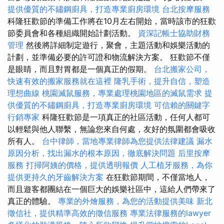
提供優質的不鏽鋼廚具，打造專業廚房環境
台北按摩服務
科隆狂歡節的準備工作將在10月左右開始，當時該市的狂歡
節委員會和各種組織開始計劃活動。
資深記帳士協助財務
管理
然後將詳細制定遊行，聚會，主題活動和娛樂活動的
計劃，並準備必要的許可證和物流解決方案。 狂歡節不僅
是眼睛，而且對胃都是一個真正的假期。
台北搬家公司，
快速有效的搬家服務就在這裡
隆乳手術，提升自信，塑造
理想曲線
桃園滅鼠服務，專業處理桃園地區的滅鼠需求
提
供優質的不鏽鋼廚具，打造專業廚房環境
可信賴的關鍵字
行銷專家
科隆狂歡節是一項真正的社區活動，任何人都可
以輕鬆與他人聯繫，無論您來自何處，友好的氛圍都會吸收
所有人。
台中律師，當地專業律師為您提供法律建議
漏水
原因分析，找出漏水的根本原因，徹底解決問題
后里按摩
服務
打掃阿姨的價格，提供透明報價
人工植牙服務，為你
提供更持久的牙齒解決方案
在狂歡節期間，不僅當地人，
而且遊客都團結在一個巨大的娛樂社區中，這給人們帶來了
真正的體驗。
專業的外燴服務，為您的活動提供美味
新北
徵信社，提供精準高效的徵信服務
專業法律服務的lawyer