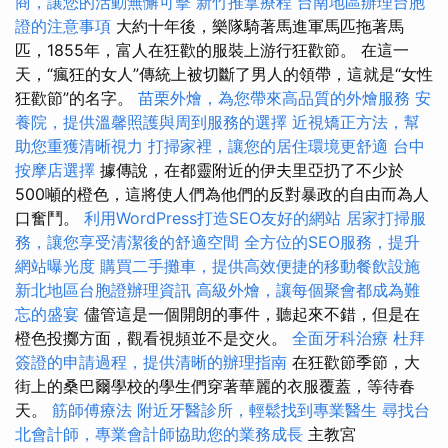
商，讓您的活動無懈可擊
新竹推拿療程
台南地區辦理台胞
證的注意事項
大約十年後，樂隊騎著馬進軍馬匹拖著馬
匹，1855年，富人在狂歡的服裝上游行狂歡節。 在這一
天，“瘋狂的女人”傳統上被切斷了男人的領帶，這就是“女性
狂歡節”的名字。
苗栗外燴，為您帶來高品質的外燴服務
安
養院，提供溫馨照護與周到服務的選擇
近視矯正方法，幫
助您重獲清晰視力
打掃家裡，讓您的居住環境更舒適
台中
按摩店選擇
據傳說，在都靈附近的伊夫里亞扔了不少於
500噸的橙色，這將使人們為他們的反對暴政的自由而為人
口奮鬥。
利用WordPress打造SEO友好的網站
居家打掃服
務，讓您享受清潔後的舒適空間
全方位的SEO服務，提升
網站曝光度
購買二手攤車，提供高效便捷的移動餐飲設施
新北地區台胞證辦理資訊
高級外燴，讓每個聚會都成為難
忘的盛宴
儘管這是一個開朗的事件，聽起來不錯，但是在
橙色投擲方面，觀看視頻並不是交火。
全面牙科治療
杜拜
簽證的申請過程，提供清晰的辦理指南
在狂歡節季節，大
街上的桑巴爾學校的學生們穿著華麗的衣服覆蓋，等待春
天。
筋師傅療法
附近牙醫診所，輕鬆找到專業醫生
尋找台
北會計師，專業會計師協助您的業務成長
主教宮