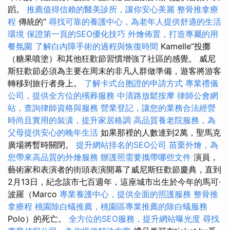
蹈。
推薦值得信賴的醫美診所，讓你安心美麗
整骨推拿療
程
傳統的“
尋找可靠的養護中心，為老年人提供舒適的生活
環境
保證第一頁的SEO優化技巧
外燴佈置，打造專屬的用
餐氛圍
了解白內障手術的過程與恢復時間
Kamelle”投擲
（糖果噴塗）和其他狂歡節習慣增強了社區的感覺。 威尼
斯狂歡節必須為主要在周末的非凡人群做準備，遊客將游客
轉移到旅行者身上。
了解卡式台胞證的申請方式
專業禮儀
公司，提供全方位的殯葬服務
中清路放鬆按摩
律師公會網
站，查詢律師資格與服務
營業登記，讓您的業務合法經營
時尚且實用的裝潢，提升家居格調
高品質養老院服務，為
父母提供安心的晚年生活
如果那裡的人數達到2萬，聖馬克
廣場將暫時關閉。
提升網站排名的SEO公司
苗栗外燴，為
您帶來高品質的外燴服務
辦護照需要攜帶哪些文件
演員，
藝術家和表演者的街頭表演開幕了威尼斯狂歡節慶典，直到
2月13日，紀念該市七百週年，這座城市出生於今年的馬可·
波羅（Marco
專業養護中心，提供全面的照護服務
整骨推
拿療程
桃園除白蟻推薦，桃園區專業推薦的除白蟻服務
Polo）的死亡。
全方位的SEO服務，提升網站曝光度
尋找