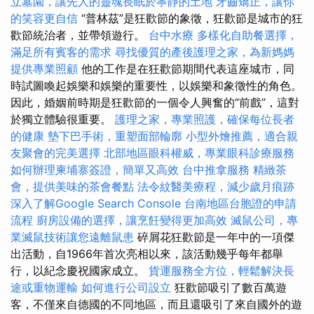
立墓園，讓先人的靈魂長眠於寧靜的土地
牙齒矯正，讓你
的笑容更自信
“普林茲”是狂歡節的象徵，狂歡節是城市的狂
歡節統治者，並帶領遊行。
台中水療
多樣化自助餐選擇，
滿足所有賓客的需求
尋找優質的產後護理之家，為新媽媽
提供專業照顧
他的工作是在狂歡節期間代表這座城市，同
時試圖喚起娛樂和娛樂的重要性，以娛樂和象徵性的角色。
因此，婚姻前時期是狂歡節的一個令人興奮的“前戲”，這對
於獨立體驗很重要。
護理之家，專業照護，確保每位長者
的健康
墊下巴手術，重塑面部輪廓
小型外燴推薦，適合親
友聚會的完美選擇
北部地區眼科權威，專業眼科診療服務
如何辦理柬埔寨簽證，簡單又高效
台中推拿服務
精緻茶
會，提供美味的茶會餐點
法令紋醫美療程，減少歲月痕跡
深入了解Google Search Console
台南地區台胞證的申請
流程
廚房設備的選擇，讓烹飪變得更加高效
滅鼠公司，專
業滅鼠技術讓您遠離鼠患
碎屑花狂歡節是一年中的一項傑
出活動，自1966年首次亮相以來，該活動幾乎每年都舉
行，以紀念慶祝國家成立。
貨運服務全方位，輕鬆解決長
途或重物運輸
如何進行公司設立
狂歡節吸引了數百萬遊
客，不僅來自德國的不同地區，而且還吸引了來自國外的遊