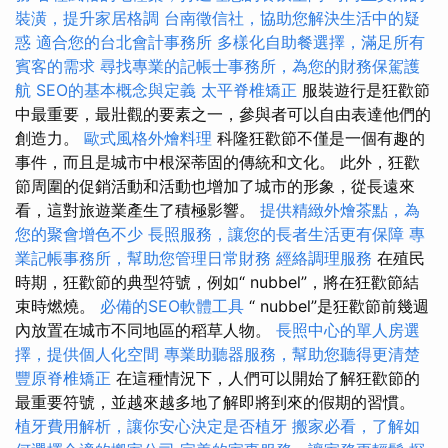
裝潢，提升家居格調
台南徵信社，協助您解決生活中的疑
惑
適合您的台北會計事務所
多樣化自助餐選擇，滿足所有
賓客的需求
尋找專業的記帳士事務所，為您的財務保駕護
航
SEO的基本概念與定義
太平脊椎矯正
服裝遊行是狂歡節
中最重要，最壯觀的要素之一，參與者可以自由表達他們的
創造力。
歐式風格外燴料理
科隆狂歡節不僅是一個有趣的
事件，而且是城市中根深蒂固的傳統和文化。 此外，狂歡
節周圍的促銷活動和活動也增加了城市的形象，從長遠來
看，這對旅遊業產生了積極影響。
提供精緻外燴茶點，為
您的聚會增色不少
長照服務，讓您的長者生活更有保障
專
業記帳事務所，幫助您管理日常財務
經絡調理服務
在殖民
時期，狂歡節的典型符號，例如“ nubbel”，將在狂歡節結
束時燃燒。
必備的SEO軟體工具
“ nubbel”是狂歡節前幾週
內放置在城市不同地區的稻草人物。
長照中心的單人房選
擇，提供個人化空間
專業助聽器服務，幫助您聽得更清楚
豐原脊椎矯正
在這種情況下，人們可以開始了解狂歡節的
最重要符號，並越來越多地了解即將到來的假期的習慣。
植牙費用解析，讓你安心決定是否植牙
搬家必看，了解如