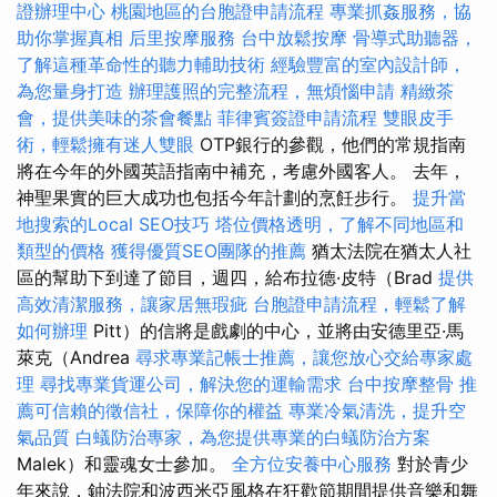
證辦理中心
桃園地區的台胞證申請流程
專業抓姦服務，協
助你掌握真相
后里按摩服務
台中放鬆按摩
骨導式助聽器，
了解這種革命性的聽力輔助技術
經驗豐富的室內設計師，
為您量身打造
辦理護照的完整流程，無煩惱申請
精緻茶
會，提供美味的茶會餐點
菲律賓簽證申請流程
雙眼皮手
術，輕鬆擁有迷人雙眼
OTP銀行的參觀，他們的常規指南
將在今年的外國英語指南中補充，考慮外國客人。 去年，
神聖果實的巨大成功也包括今年計劃的烹飪步行。
提升當
地搜索的Local SEO技巧
塔位價格透明，了解不同地區和
類型的價格
獲得優質SEO團隊的推薦
猶太法院在猶太人社
區的幫助下到達了節目，週四，給布拉德·皮特（Brad
提供
高效清潔服務，讓家居無瑕疵
台胞證申請流程，輕鬆了解
如何辦理
Pitt）的信將是戲劇的中心，並將由安德里亞·馬
萊克（Andrea
尋求專業記帳士推薦，讓您放心交給專家處
理
尋找專業貨運公司，解決您的運輸需求
台中按摩整骨
推
薦可信賴的徵信社，保障你的權益
專業冷氣清洗，提升空
氣品質
白蟻防治專家，為您提供專業的白蟻防治方案
Malek）和靈魂女士參加。
全方位安養中心服務
對於青少
年來說，鈾法院和波西米亞風格在狂歡節期間提供音樂和舞