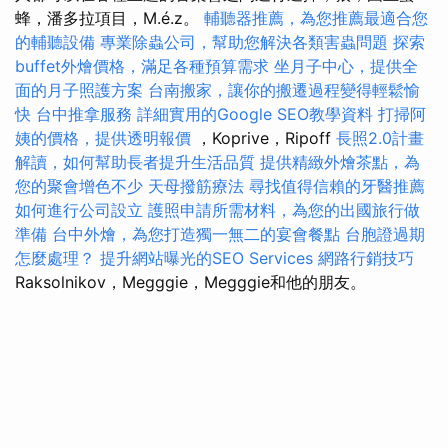
蜂，潘多拉項目，M.é.z。
輔聽器推薦，為您推薦最適合您
的輔聽設備
專業除蟲公司，幫助您解決各類害蟲問題
探索
buffet外燴價格，滿足各種預算需求
坐月子中心，提供全
面的月子照護方案
台南搬家，讓你的搬遷過程變得輕鬆愉
快
台中推拿服務
詳細實用的Google SEO教學資料
打掃阿
姨的價格，提供透明報價
，Koprive，Ripoff
長照2.0計畫
解讀，如何幫助長者提升生活品質
提供精緻外燴茶點，為
您的聚會增色不少
天母撥筋療法
尋找值得信賴的牙醫推薦
如何進行公司設立
護照申請所需材料，為您的出國旅行做
準備
台中外燴，為您打造獨一無二的宴會餐點
台胞證過期
怎麼處理？
提升網站曝光的SEO Services
網路行銷技巧
Raksolnikov，Megggie，Megggie和他的朋友。