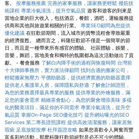
客。
按摩服務推薦
完善的家事服務，讓家務更輕鬆
撥筋技
術課程
專業冷氣清洗，提升空氣品質
遊客和遊客的到來是
當地企業的巨大收入，包括酒店，餐館，酒吧，運輸服務提
供商和其他與旅遊業相關的行業。
專業SEO顧問為您提供
優化建議
在狂歡節期間，流入城市的貨幣流程會導致嚴重
的經濟復甦。 總而言之，科隆狂歡節不僅是一個簡單的節
日，而且是一種帶來所有感官的體驗。 社區體驗，娛樂，
音樂，舞蹈，當地美食和獨特的氛圍都為這次活動做出了貢
獻。 - 餐會服務
了解白內障手術的過程與恢復時間
台灣前
十大律師事務所，實力派法律顧問
找到合適的搬家公司，
輕鬆搬家無壓力
平價助聽器，提供經濟實惠的助聽器選擇
提供老人養護單人房，保障隱私與舒適
了解會計師證照，
為您的業務選擇最具專業的服務
提供專業的外燴服務，滿
足您的宴會需求
精緻茶會點心，為您的聚會增添美味
多樣
化的醫美項目，滿足你的不同需求
專業冷氣清洗，提升空
氣品質
掌握On-Page SEO優化技巧
提升網站曝光的SEO
Services
第二專長證照課程
提供高效清潔服務，讓家居無
瑕疵
足底放鬆按摩
杜拜簽證攻略
如果您喜歡令人興奮而豐
富多彩的活動，那麼科隆狂歡節絕對是必不可少的體驗。