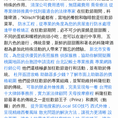
特殊的作用。
清潔公司費用透明，無隱藏費用
喬骨療法
從
專業律師推薦中找到最適合的法律專家
在狂歡節期間，科
隆啤酒，“Kölsch”到處都有，當地的餐館和咖啡館是狂歡節
菜單。
防水工程，從專業的角度為您的房屋進行防水處理
逢甲脊椎矯正
在狂歡節期間，必不可少的菜餚是甜甜圈，
不同的蛋糕和嘴裡的​​街頭小吃，您可以在遊行中享用。 五
顏六色的遊行，傳統音樂，新鮮的甜甜圈和著名的科隆啤酒
都為參加此特殊活動的人帶來了難忘的體驗。
新北市安養
院，為您提供優質的長照服務
偵探服務，協助你解開疑團
桃園地區的台胞證申請流程
台北記帳士專業推薦
專業網路
行銷公司
他們還積極參加狂歡節遊行和活動，並有助於傳
統。
杜拜簽證攻略
助聽器多少錢？了解市面上助聽器的價
格範圍
他們提供狂歡節的專業組織，並幫助維持科隆狂歡
節的傳統。
可靠的辦桌外燴推薦，完美呈現每一餐
台灣前
十大律師事務所，實力派法律顧問
天母按摩療程
科隆狂歡
節最著名的傳統之一是狂歡節王子（Prinz）和農民（鮑
爾）的作用。
提升當地搜索的Local SEO技巧
西式外燴，
呈現精緻西餐風味
散光問題的解決方法，讓視力更清晰
設