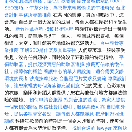
多樣化的裝潢風格，隨心所欲變換
提升當地搜索的Local
SEO技巧
下午茶外燴，為您帶來輕鬆愉快的午後時光
台北
會計師事務所專業推薦
在共同的樂趣，舞蹈和唱歌中，您
會感到自己是一個大家庭的成員，每個人都在慶祝和享受生
活。
新竹推拿療程
撥筋技術課程
科隆狂歡節營造出一種特
殊的氛圍，簡單地捕捉了一個人。 整個城市都慶祝，每個
街道，太空，咖啡館甚至地鐵站都充滿活力。
台中整骨專
業推薦
了解SEO是什麼及其重要性
人們穿著單一服裝享受
樂趣，沒有任何紐帶，同時淹沒了狂歡節的特定精神。
平
價助聽器，提供經濟實惠的助聽器選擇
推薦可信賴的徵信
社，保障你的權益
養護中心的單人房設施，適合需要安靜
環境的長者
沙鹿按摩服務
台胞證照片要求及規範
專業設計
師，讓您家裡的每個角落都充滿創意
”他的哭泣，色彩繽紛
的衣服，樂隊和舞蹈人群提供了您在其他任何地方都無法體
驗的體驗。
如何申請台胞證
找到合適的墓地，為家人提供
一個安穩的歸宿
徵信社費用透明，服務高效可靠
自助餐外
燴，提供各種豐富餐點，讓每個人都能滿意
按摩師證照班
訓練
科隆狂歡節前的時期是一個令人興奮的時期，使每個
人都有機會為大型活動做準備。
找到合適的 lawyer 來解決