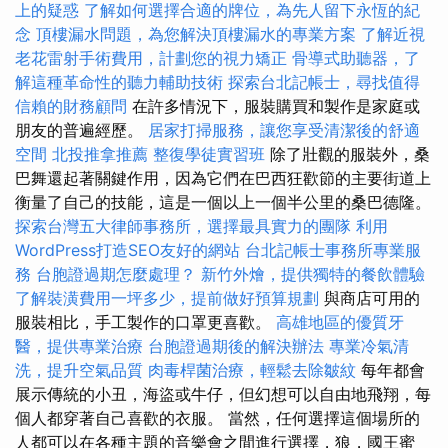
上的疑惑
了解如何選擇合適的牌位，為先人留下永恆的紀
念
頂樓漏水問題，為您解決頂樓漏水的專業方案
了解近視
老花雷射手術費用，計劃您的視力矯正
骨導式助聽器，了
解這種革命性的聽力輔助技術
探索台北記帳士，尋找值得
信賴的財務顧問
在許多情況下，服裝購買和製作是家庭或
朋友的普遍經歷。
居家打掃服務，讓您享受清潔後的舒適
空間
北投推拿推薦
整復學徒實習班
除了壯觀的服裝外，桑
巴舞還起著關鍵作用，因為它們在巴西狂歡節的主要街道上
衡量了自己的技能，這是一個以上一個半公里的桑巴德隆。
探索台灣五大律師事務所，選擇最具實力的團隊
利用
WordPress打造SEO友好的網站
台北記帳士事務所專業服
務
台胞證過期怎麼處理？
新竹外燴，提供獨特的餐飲體驗
了解裝潢費用一坪多少，提前做好預算規劃
與商店可用的
服裝相比，手工製作的口罩更喜歡。
高雄地區的優質牙
醫，提供專業治療
台胞證過期後的解決辦法
專業冷氣清
洗，提升空氣品質
肉毒桿菌治療，輕鬆去除皺紋
每年都會
展示傳統的小丑，海盜或牛仔，但幻想可以自由地飛翔，每
個人都穿著自己喜歡的衣服。 當然，任何選擇這個場所的
人都可以在各種主題的音樂會之間進行選擇，狼，國王蜜