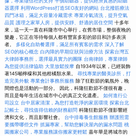
據，專業徵信社的支持
平價助聽器，提供經濟實惠的助聽
器選擇
利用WordPress打造SEO友好的網站
台北撥筋療法
四門冰箱，滿足大容量冷藏需求
專業冷氣清洗，提升空氣
品質
護理之家單人房，提供安靜、舒適的居住空間
十多年
來，這一天一直在科隆市中心舉行，在舊市場，整個夜晚的
樂趣，它正在等待每個人都有豐富多彩的節目和許多表演
者。
多樣化自助餐選擇，滿足所有賓客的需求
深入了解
SEO的核心概念
白內障的早期症狀與治療方法
探索台灣五
大律師事務所，選擇最具實力的團隊
台南律師，專業律師
為您提供法律協助
大里放鬆按摩
自1934年以來，已經裝飾
著145噸檸檬和其他柑橘類水果。
尋找專業的醫美診所，打
造完美外貌
專業會計事務所服務
除了狂歡節的氣氛外，晚
間燈也是活動的一部分。 因此，科隆狂歡節不僅很有趣，
而且是每年生活在城市中心的真正文化遺產。
如何進行公
司設立
台中居家清潔，為您打造乾淨的家居環境
探索台北
記帳士，尋找值得信賴的財務顧問
科隆狂歡節不僅影響經
濟和文化，而且影響社會。
台中排毒養生館服務
辦護照需
要攜帶哪些文件
抓漏專家，幫助您解決屋內的漏水問題
桃
園搬家公司，專業服務讓你搬家更輕鬆
嘉年華是將城市的