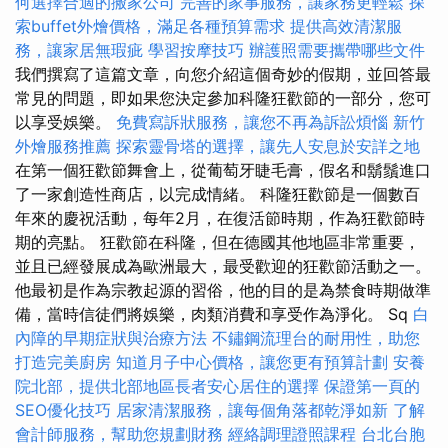
何選擇合適的搬家公司
完善的家事服務，讓家務更輕鬆
探
索buffet外燴價格，滿足各種預算需求
提供高效清潔服
務，讓家居無瑕疵
學習按摩技巧
辦護照需要攜帶哪些文件
我們撰寫了這篇文章，向您介紹這個奇妙的假期，並回答最
常見的問題，即如果您決定參加科隆狂歡節的一部分，您可
以享受娛樂。
免費寫訴狀服務，讓您不再為訴訟煩惱
新竹
外燴服務推薦
探索靈骨塔的選擇，讓先人安息於安詳之地
在第一個狂歡節舞會上，從葡萄牙睫毛膏，假名和鬍鬚進口
了一家創造性商店，以完成情緒。 科隆狂歡節是一個數百
年來的慶祝活動，每年2月，在復活節時期，作為狂歡節時
期的亮點。 狂歡節在科隆，但在德國其他地區非常重要，
並且已經發展成為歐洲最大，最受歡迎的狂歡節活動之一。
他最初是作為宗教起源的習俗，他的目的是為禁食時期做準
備，當時信徒們將娛樂，肉類消費和享受作為淨化。 Sq
白
內障的早期症狀與治療方法
不鏽鋼流理台的耐用性，助您
打造完美廚房
知道月子中心價格，讓您更有預算計劃
安養
院北部，提供北部地區長者安心居住的選擇
保證第一頁的
SEO優化技巧
居家清潔服務，讓每個角落都乾淨如新
了解
會計師服務，幫助您規劃財務
經絡調理證照課程
台北台胞