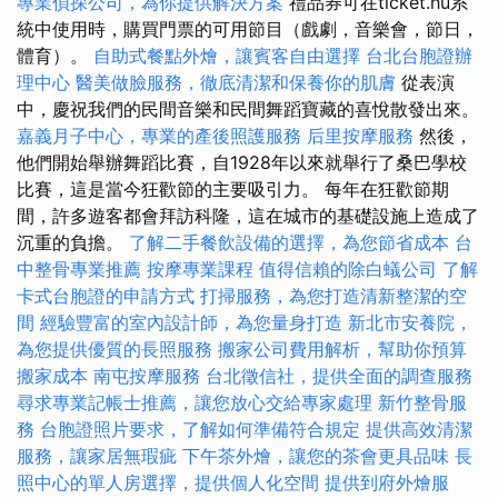
專業偵探公司，為你提供解決方案
禮品券可在ticket.hu系
統中使用時，購買門票的可用節目（戲劇，音樂會，節日，
體育）。
自助式餐點外燴，讓賓客自由選擇
台北台胞證辦
理中心
醫美做臉服務，徹底清潔和保養你的肌膚
從表演
中，慶祝我們的民間音樂和民間舞蹈寶藏的喜悅散發出來。
嘉義月子中心，專業的產後照護服務
后里按摩服務
然後，
他們開始舉辦舞蹈比賽，自1928年以來就舉行了桑巴學校
比賽，這是當今狂歡節的主要吸引力。 每年在狂歡節期
間，許多遊客都會拜訪科隆，這在城市的基礎設施上造成了
沉重的負擔。
了解二手餐飲設備的選擇，為您節省成本
台
中整骨專業推薦
按摩專業課程
值得信賴的除白蟻公司
了解
卡式台胞證的申請方式
打掃服務，為您打造清新整潔的空
間
經驗豐富的室內設計師，為您量身打造
新北市安養院，
為您提供優質的長照服務
搬家公司費用解析，幫助你預算
搬家成本
南屯按摩服務
台北徵信社，提供全面的調查服務
尋求專業記帳士推薦，讓您放心交給專家處理
新竹整骨服
務
台胞證照片要求，了解如何準備符合規定
提供高效清潔
服務，讓家居無瑕疵
下午茶外燴，讓您的茶會更具品味
長
照中心的單人房選擇，提供個人化空間
提供到府外燴服