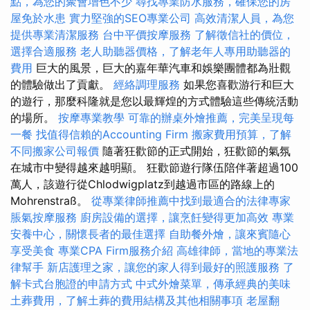
點，為您的聚會增色不少
尋找專業防水服務，確保您的房
屋免於水患
實力堅強的SEO專業公司
高效清潔人員，為您
提供專業清潔服務
台中平價按摩服務
了解徵信社的價位，
選擇合適服務
老人助聽器價格，了解老年人專用助聽器的
費用
巨大的風景，巨大的嘉年華汽車和娛樂團體都為壯觀
的體驗做出了貢獻。
經絡調理服務
如果您喜歡游行和巨大
的遊行，那麼科隆就是您以最輝煌的方式體驗這些傳統活動
的場所。
按摩專業教學
可靠的辦桌外燴推薦，完美呈現每
一餐
找值得信賴的Accounting Firm
搬家費用預算，了解
不同搬家公司報價
隨著狂歡節的正式開始，狂​​歡節的氣氛
在城市中變得越來越明顯。 狂歡節遊行隊伍陪伴著超過100
萬人，該遊行從Chlodwigplatz到越過市區的路線上的
Mohrenstraß。
從專業律師推薦中找到最適合的法律專家
脹氣按摩服務
廚房設備的選擇，讓烹飪變得更加高效
專業
安養中心，關懷長者的最佳選擇
自助餐外燴，讓來賓隨心
享受美食
專業CPA Firm服務介紹
高雄律師，當地的專業法
律幫手
新店護理之家，讓您的家人得到最好的照護服務
了
解卡式台胞證的申請方式
中式外燴菜單，傳承經典的美味
土葬費用，了解土葬的費用結構及其他相關事項
老屋翻