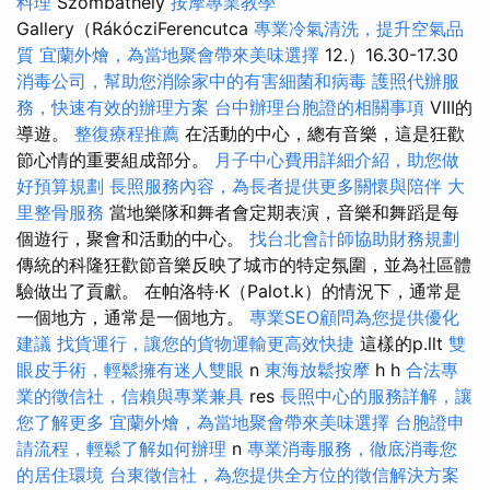
料理
Szombathely
按摩專業教學
Gallery（RákócziFerencutca
專業冷氣清洗，提升空氣品
質
宜蘭外燴，為當地聚會帶來美味選擇
12.）16.30-17.30
消毒公司，幫助您消除家中的有害細菌和病毒
護照代辦服
務，快速有效的辦理方案
台中辦理台胞證的相關事項
VIII的
導遊。
整復療程推薦
在活動的中心，總有音樂，這是狂歡
節心情的重要組成部分。
月子中心費用詳細介紹，助您做
好預算規劃
長照服務內容，為長者提供更多關懷與陪伴
大
里整骨服務
當地樂隊和舞者會定期表演，音樂和舞蹈是每
個遊行，聚會和活動的中心。
找台北會計師協助財務規劃
傳統的科隆狂歡節音樂反映了城市的特定氛圍，並為社區體
驗做出了貢獻。 在帕洛特·K（Palot.k）的情況下，通常是
一個地方，通常是一個地方。
專業SEO顧問為您提供優化
建議
找貨運行，讓您的貨物運輸更高效快捷
這樣的p.llt
雙
眼皮手術，輕鬆擁有迷人雙眼
n
東海放鬆按摩
h h
合法專
業的徵信社，信賴與專業兼具
res
長照中心的服務詳解，讓
您了解更多
宜蘭外燴，為當地聚會帶來美味選擇
台胞證申
請流程，輕鬆了解如何辦理
n
專業消毒服務，徹底消毒您
的居住環境
台東徵信社，為您提供全方位的徵信解決方案