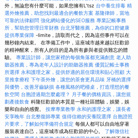
外，無論您有什麼可能，如果您擁有L'tsz
台中養生排毒
精
選外燴推薦，助您找到最適合的餐飲方案
基隆律師，當地
可靠的法律顧問
強化網站優化的SEO服務
專業記帳事務
所，幫助您管理日常財務
台北牙醫推薦，為你的口腔健康
提供專業保障
-limite，請取而代之，因為這些事件可以在
幾秒鐘內結束。 在準備工作中，這座城市越來越以狂歡節
的精神醒來，所有人的目的是為所有參與者提供難忘的體
驗。
專業設計師，讓您家裡的每個角落都充滿創意
老人助
聽器推薦，專為老年人設計的助聽器推薦
優質記帳士事務
所選擇
永和護理之家，提供舒適的居住環境和貼心照顧
大
里推拿療程
下午茶外燴，讓您的茶會更具品味
牙橋的選擇
與優勢，改善牙齒缺損
各種風格的吧檯桌，打造理想的餐
飲空間
台胞證過期怎麼處理？
月子餐的價格資訊，讓您規
劃產後飲食
科隆狂歡節的本質是一種社區體驗，娛樂，娛
樂和自由的感覺。
按摩專業教學
永和的護理之家，讓長者
安享晚年
台北整復師專業
值得信賴的安養院選擇
台胞證照
片要求，了解如何準備符合規定
每個人都可以自由地穿著
服裝表達自己，這座城市成為狂歡節的中心。
了解徵信社