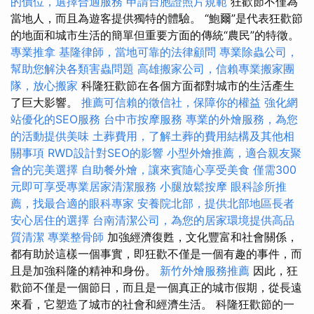
的價位，選擇合適服務
申請台胞證照片規範
狂歡節不僅為
當地人，而且為遊客提供獨特的體驗。 “鮑爾”是代表狂歡節
的地面和城市生活的簡單但重要方面的傳統“農民”的特徵。
專業推拿
基隆律師，當地可靠的法律顧問
專業除蟲公司，
幫助您解決各類害蟲問題
高雄搬家公司，信賴專業搬家團
隊，放心搬家
科隆狂歡節在各個方面都對城市的生活產生
了巨大影響。
推薦可信賴的徵信社，保障你的權益
強化網
站優化的SEO服務
台中市按摩服務
專業的外燴服務，為您
的活動提供美味
土葬費用，了解土葬的費用結構及其他相
關事項
RWD設計對SEO的影響
小型外燴推薦，適合親友聚
會的完美選擇
自助餐外燴，讓來賓隨心享受美食
僅需300
元即可享受專業居家清潔服務
小腿放鬆按摩
眼科診所推
薦，找最合適的眼科專家
安養院北部，提供北部地區長者
安心居住的選擇
台南清潔公司，為您的居家環境提供高品
質清潔
專業整骨師
加強經濟復甦，文化豐富和社會關係，
都有助於這樣一個事實，即狂歡不僅是一個有趣的事件，而
且是加強科隆的精神和身份。
新竹外燴服務推薦
因此，狂
歡節不僅是一個節日，而且是一個真正的城市假期，從長遠
來看，它塑造了城市的社會和經濟生活。 科隆狂歡節的一