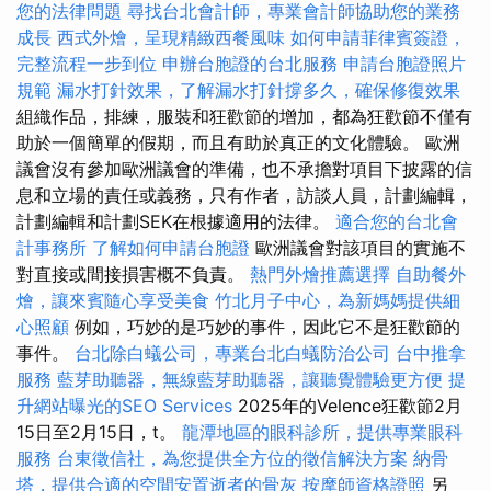
您的法律問題
尋找台北會計師，專業會計師協助您的業務
成長
西式外燴，呈現精緻西餐風味
如何申請菲律賓簽證，
完整流程一步到位
申辦台胞證的台北服務
申請台胞證照片
規範
漏水打針效果，了解漏水打針撐多久，確保修復效果
組織作品，排練，服裝和狂歡節的增加，都為狂歡節不僅有
助於一個簡單的假期，而且有助於真正的文化體驗。 歐洲
議會沒有參加歐洲議會的準備，也不承擔對項目下披露的信
息和立場的責任或義務，只有作者，訪談人員，計劃編輯，
計劃編輯和計劃SEK在根據適用的法律。
適合您的台北會
計事務所
了解如何申請台胞證
歐洲議會對該項目的實施不
對直接或間接損害概不負責。
熱門外燴推薦選擇
自助餐外
燴，讓來賓隨心享受美食
竹北月子中心，為新媽媽提供細
心照顧
例如，巧妙的是巧妙的事件，因此它不是狂歡節的
事件。
台北除白蟻公司，專業台北白蟻防治公司
台中推拿
服務
藍芽助聽器，無線藍芽助聽器，讓聽覺體驗更方便
提
升網站曝光的SEO Services
2025年的Velence狂歡節2月
15日至2月15日，t。
龍潭地區的眼科診所，提供專業眼科
服務
台東徵信社，為您提供全方位的徵信解決方案
納骨
塔，提供合適的空間安置逝者的骨灰
按摩師資格證照
另