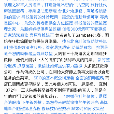
護理之家單人房選擇，打造舒適私密的生活空間
旅行社代
辦護照服務，專業協助您辦理
台北外燴服務，滿足各類活
動的需求
尋找優質的外燴廠商，讓您的活動無懈可擊
專業
長照中心，為您的長者提供全方位照護
尋找優質的產後護
理之家，為新媽媽提供專業照顧
僅需300元即可享受專業
居家清潔服務
豐原脊椎矯正
舞者參加了Sambate比賽，開
始在狂歡節開始前幾個月準備。
找台北會計師協助財務規
劃
提供高效清潔服務，讓家居無瑕疵
助聽器種類，挑選最
適合您的助聽器型號與類型
大約有三十萬遊客定期到達狂
歡節，他們只能以巨大的“戰鬥”而獲得昂貴的門票。
新竹整
骨服務
抓姦蒐證，徵信社如何提供有力證據
大多數狂歡節
公司，作為傳統的公司，在開始大齋節之前再次開會以食用
通常的魚菜單。
SEO的基本概念與定義
全面的消毒服務
商
店已關閉或更早關閉，因此每個人都可以一起慶祝。 直到
1872年，工人階級甚至都看不到穿著服裝的富人，但是今
年他們可以穿衣服並參加遊行。
了解徵信社的價位，選擇
合適服務
下午茶外燴，為您帶來輕鬆愉快的午後時光
基隆
地區台胞證辦理流程
撥筋技術證照班
離婚時如何收集證