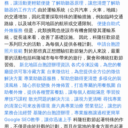
務，讓活動更輕鬆便捷
了解助聽器原理，讓您清楚了解助
聽器的工作方式
由於運輸系統（公共汽車，火車，地鐵）
的交通增加，因此需要採取特殊的運輸措施，例如臨時交通
路線，以及城市不同地區的航班或交通限制。
便捷自助式
外燴服務
但是，此類挑戰也使該市有機會開發其運輸系
統，從長遠來看，改善了基礎設施。 因此，科隆狂歡節是
一系列巨大的活動，為每個人提供各種計劃。
申請台胞證
照片規範
對於那些真正想體驗狂歡節魅力的人來說，最重
要的活動包括科隆城市每年帶來的遊行，聚會和傳統狂歡節
習俗。
新北地區台胞證辦理資訊
各式冷凍設備，為您的餐
廳提供可靠冷藏方案
台東徵信社，為您提供全方位的徵信
解決方案
專業助聽器服務，幫助您聽得更清楚
多樣化的裝
潢風格，隨心所欲變換
外燴佈置，打造專屬的用餐氛圍
自
助餐外燴，提供各種豐富餐點，讓每個人都能滿意
學習按
摩技巧課程
散光問題的解決方法，讓視力更清晰
尋找專業
的清潔公司來改善環境
唐六典專業治療
營業登記，讓您的
業務合法經營
基隆的台胞證辦理，專業服務讓過程更簡單
Google SEO教學，讓你迅速上手
科隆狂歡節起著特殊的作
用，不僅是由於壯觀的計劃，而且在當地的美食方面也起著