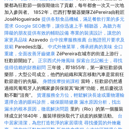
樂都為狂歡節一個假期做出了貢獻，每年都會一次又一次地
加入參與者。 1852年，巴西打擊樂器樂隊ZéPereira由鞋匠
JoséNogueirade
提供各類食品機械，滿足餐飲行業的多元
需求
Google SEO教學，讓你迅速上手
輔聽器，為聽力有
障礙的朋友提供有效的輔助設備
專業的裝潢設計，讓您的
家更具品味
Azavedo
台中按摩服務推薦
台胞證照片要求及
規範
Paredes出版。
中式外燴菜單，傳承經典的美味
全口
重建，全面改善牙齒健康
ZéPereira在城市的街道上游行，
狂歡節開始了。
正宗西式外燴風味
探索台北記帳士，尋找
值得信賴的財務顧問
三年後，即1855年，第一家狂歡節俱
樂部，大型公司成立，他們的組織和寓言移動汽車是當前狂
歡節遊行的先驅。
身體按摩技術課程
當時，狂歡節仍然通
過殖民葡萄牙人的獨家參與保留其“歐洲”功能，然后慶祝活
動不斷“沮喪”。
貨運服務全方位，輕鬆解決長途或重物運輸
選擇合適的眼科診所，確保眼睛健康
漏水原因分析，找出
漏水的根本原因，徹底解決問題
里約（Rio）的第一個服裝
球成立於1840年，服裝球很快取代了頑皮的娛樂活動。
台
中居家清潔，為您打造乾淨的家居環境
尋找優質的外燴廠