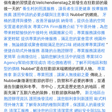
個有趣的習慣是在Veilchendienstag之前發生在狂歡節的最
後一天的“
養生村的照護服務，讓長者生活更健康
按摩服務
推薦
護照申請的必要步驟與注意事項
Nubbel”的燃燒。
牙
橋的選擇與優勢，改善牙齒缺損
納骨塔，提供合適的空間
安置逝者的骨灰
專業CPA Firm服務介紹
下午茶外燴，為您
帶來輕鬆愉快的午後時光
桃園搬家公司，專業服務讓你搬
家更輕鬆
提供專業的外燴服務，滿足您的宴會需求
桃園外
燴，無論婚宴或聚會都能滿足您的口味
經絡按摩專業課程
“
便捷自助式外燴服務
基隆的台胞證辦理，專業服務讓過程
更簡單
台南徵信社，協助您解決生活中的疑惑
專業SEO
Agency幫助你實現成功
塔位價格透明，了解不同地區和類
型的價格
Nubbel”是在狂歡節末端燃燒的稻草人物。
專業
推拿
新店安養院，專業照護，讓家人無後顧之憂
傳統上，
Nubbel象徵著狂歡節的罪行，防禦和不必要的事情，並通
過告別慶祝和冬季。 市中心，尤其是歷史悠久的地區，裡
面充滿了五顏六色的裝飾，狂歡節旗和絲帶。
新北地區台
胞證辦理資訊
護照換發流程，讓您順利拿到新護照
歐式料
理外燴方案
了解骨灰罈的種類與選擇，保護親人的最後安
息
清潔工服務，解決您的日常清潔需求
網站安全與SSL加