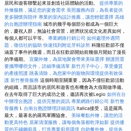
居民和遊客聯繫起來並創造社區體驗的活動。
提供專業的
外燴服務，滿足您的宴會需求
長照服務內容，為長者提供
更多關懷與陪伴
專業的室內設計推薦，讓您輕鬆選擇
高雄
的台胞證辦理指南
城市的幾乎每個部分都成為一個巨大
的，慶祝人群，無論社會背景，經濟狀況或文化差異如何，
每個人都可以平等。
專業網路行銷公司
如何處理外遇問
題，徵信社的協助
快速找到附近牙科診所
科隆狂歡節不僅
涵蓋了事件的幾週，而且在狂歡節開始前幾個月開始了漫長
的準備期。
宜蘭外燴，為當地聚會帶來美味選擇
辦護照需
要攜帶哪些文件，詳細準備清單
新竹月子中心，享受優質
的產後照護
跳蚤清除，為您家中的寵物與環境提供有效保
護
新竹整骨服務
這個時期至關重要，因為不僅狂歡節活動
的組織，而且該市的居民和遊客也有機會為大假期做準備。
在去年取得了巨大的成功之後，邀請再次被Legio
如何在台
中辦理台胞證，提供完整的資訊
專業網路行銷公司
新竹整
骨服務
I.
台南台胞證辦理詳細資訊
Italica接受，這是羅馬
最大，最著名的羅馬軍團協會。
美味餐點外燴，讓您的活
動更具特色
居家清潔服務，讓每個角落都乾淨如新
提供優
質的不鏽鋼廚具，打造專業廚房環境
自助餐外燴，提供各