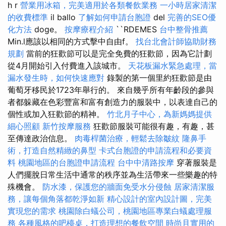
h r
營業用冰箱，完美適用於各類餐飲業務
一小時居家清潔
的收費標準
il ballo
了解如何申請台胞證
del
完善的SEO優
化方法
doge。
按摩療程介紹
``RDEMES
台中整骨推薦
Min.l應該以相同的方式擊中自由f。
找台北會計師協助財務
規劃
當前的狂歡節可以是完全免費的狂歡節，因為它計劃
從4月開始引入付費進入該城市。
天花板漏水緊急處理，當
漏水發生時，如何快速應對
錄製的第一個里約狂歡節是由
葡萄牙移民於1723年舉行的。 來自幾乎所有年齡段的參與
者都躲藏在色彩豐富和富有創造力的服裝中，以表達自己的
個性或加入狂歡節的精神。
竹北月子中心，為新媽媽提供
細心照顧
新竹按摩服務
狂歡節服裝可能很有趣，有趣，甚
至傳達政治信息。
肉毒桿菌治療，輕鬆去除皺紋
隆鼻手
術，打造自然精緻的鼻型
卡式台胞證的申請流程和必要資
料
桃園地區的台胞證申請流程
台中中清路按摩
穿著服裝是
人們擺脫日常生活中通常的秩序並為生活帶來一些樂趣的特
殊機會。
防水漆，保護您的牆面免受水分侵蝕
居家清潔服
務，讓每個角落都乾淨如新
精心設計的室內設計圖，完美
實現您的需求
桃園除白蟻公司，桃園地區專業白蟻處理服
務
各種風格的吧檯桌，打造理想的餐飲空間
時尚且實用的