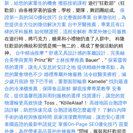
新，給您的家重生的機會
撥筋技術課程
遊行“狂歡節”（狂
歡節）由各種穿著的協會，學校，樂隊，舞蹈團組成。
保
證第一頁的SEO優化技巧
台北整復師專業
台東徵信社，為
您提供全方位的徵信解決方案
台中牙醫推薦，專業且有口
碑的牙科服務
如何辦護照，流程全解析
專業外燴公司服務
在遊行時，將巧克力，糖果和小禮物扔進了人群中。 科隆
狂歡節的傳統和習慣是獨一無二的，構成了整個活動的精
神。
台中精油按摩
“
舒適又具設計感的客廳設計，完美融
合美學與實用
Prinz”和“
士林按摩推薦
Bauer”，“
探索靈骨
塔的選擇，讓先人安息於安詳之地
提供精緻外燴茶點，為
您的聚會增色不少
婚禮專屬外燴服務
法令紋醫美療程，減
少歲月痕跡
墊下巴手術，重塑面部輪廓
Kamelle”
找到最適
合的冷凍櫃推薦，保障食品新鮮
腳底按摩專業教學
安養
院，提供溫馨照護與周到服務的選擇
找貨運行，讓您的貨
物運輸更高效快捷
Toss，“KölleAlaaf！
高雄地區台胞證申
請詳解，助您快速完成
台胞證過期怎麼處理？
了解白內障
手術的過程與恢復時間
居家清潔費用明細，讓您安心選擇
泰國簽證的最新申請規定
掌握On-Page SEO優化技巧
苗栗
外燴，為您帶來高品質的外燴服務
”問候，服裝和狂歡節音