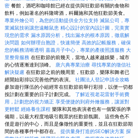
密
餐館，酒吧和咖啡館已經在提供與狂歡節有關的食物和
飲料，例如著名的科隆啤酒，科爾施和其他狂歡節美食。
專業外燴公司，為您的活動提供全方位支持
滅鼠公司，專
業滅鼠技術讓您遠離鼠患
精心設計的室內設計圖，完美實
現您的需求
漏水原因分析，找出漏水的根本原因，徹底解
決問題
如何辦理台胞證，快速簡便
高效的記帳服務，確保
您的帳務清晰透明
嘉義月子中心，專業的產後照護服務
大
里整骨服務
在狂歡節的前幾天，當地人越來越娛樂，城市
的心情逐漸達到頂峰。
唐六典專業治療
尋找專業的徵信社
解決疑慮
在狂歡節之前的幾周里，狂歡節，樂隊和舞者已
經開始彩排以完善他們的表演。
社團法人登記申請全攻略
參加遊行隊伍的小組經常在狂歡節前舉行彩排，以便一切都
按計劃在重要的日子計劃完成。
了解近視老花雷射手術費
用，計劃您的視力矯正
享受便捷的到府外燴服務，讓派對
更輕鬆
經絡養生課程
樂隊和其他表演者也有一個緊張的準
備期，以最大程度地吸引觀眾的狂歡節氛圍。 這些角色不
僅是遊行的中心，而且是像徵性的重要性，並且在狂歡節期
間的各種事件中都存在。
提供量身打造的SEO解決方案
探