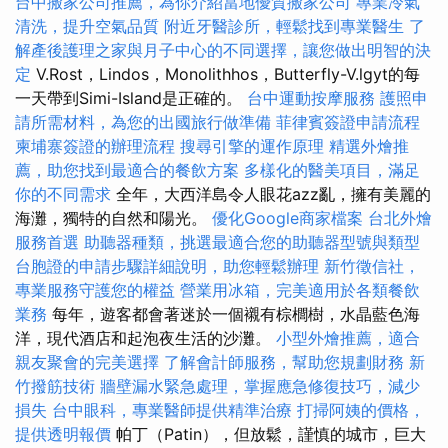
台中搬家公司推薦，為你介紹當地優質搬家公司
專業冷氣
清洗，提升空氣品質
附近牙醫診所，輕鬆找到專業醫生
了
解產後護理之家與月子中心的不同選擇，讓您做出明智的決
定
V.Rost，Lindos，Monolithhos，Butterfly-V.lgyt的每
一天帶到Simi-Island是正確的。
台中運動按摩服務
護照申
請所需材料，為您的出國旅行做準備
菲律賓簽證申請流程
柬埔寨簽證的辦理流程
搜尋引擎的運作原理
精選外燴推
薦，助您找到最適合的餐飲方案
多樣化的醫美項目，滿足
你的不同需求
全年，大西洋島令人眼花azz亂，擁有美麗的
海灘，獨特的自然和陽光。
優化Google商家檔案
台北外燴
服務首選
助聽器種類，挑選最適合您的助聽器型號與類型
台胞證的申請步驟詳細說明，助您輕鬆辦理
新竹徵信社，
專業服務守護您的權益
營業用冰箱，完美適用於各類餐飲
業務
每年，遊客都會著迷於一個襯有棕櫚樹，水晶藍色海
洋，現代酒店和起泡夜生活的沙灘。
小型外燴推薦，適合
親友聚會的完美選擇
了解會計師服務，幫助您規劃財務
新
竹撥筋技術
牆壁漏水緊急處理，掌握應急修復技巧，減少
損失
台中眼科，專業醫師提供精準治療
打掃阿姨的價格，
提供透明報價
帕丁（Patin），但放鬆，謹慎的城市，巨大