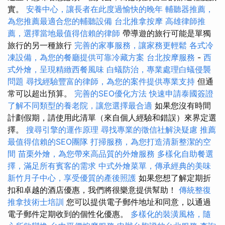
實。
安養中心，讓長者在此度過愉快的晚年
輔聽器推薦，
為您推薦最適合您的輔聽設備
台北推拿按摩
高雄律師推
薦，選擇當地最值得信賴的律師
帶導遊的旅行可能是單獨
旅行的另一種旅行
完善的家事服務，讓家務更輕鬆
各式冷
凍設備，為您的餐廳提供可靠冷藏方案
台北按摩服務
-
西
式外燴，呈現精緻西餐風味
白蟻防治，專業處理白蟻侵襲
問題
尋找經驗豐富的律師，為您的案件提供專業支持
但通
常可以超出預算。
完善的SEO優化方法
快速申請泰國簽證
了解不同類型的養老院，讓您選擇最合適
如果您沒有時間
計劃假期，請使用此清單（來自個人經驗和錯誤）來界定選
擇。
搜尋引擎的運作原理
尋找專業的徵信社解決疑慮
推薦
最值得信賴的SEO團隊
打掃服務，為您打造清新整潔的空
間
苗栗外燴，為您帶來高品質的外燴服務
多樣化自助餐選
擇，滿足所有賓客的需求
中式外燴菜單，傳承經典的美味
新竹月子中心，享受優質的產後照護
如果您想了解定期折
扣和卓越的酒店優惠，我們將很樂意提供幫助！
傳統整復
推拿技術士培訓
您可以提供電子郵件地址和同意，以通過
電子郵件定期收到的個性化優惠。
多樣化的裝潢風格，隨