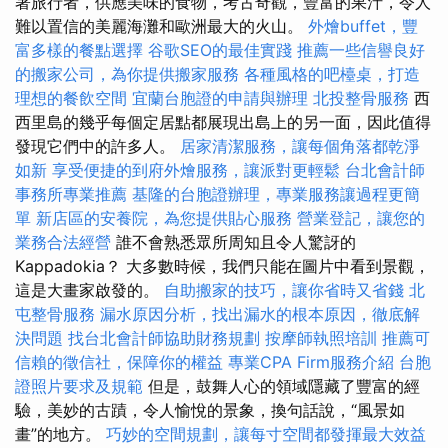
著旅行者，供應美味的食物，考古奇觀，豐富的果汁，令人
難以置信的美麗海灘和歐洲最大的火山。
外燴buffet，豐
富多樣的餐點選擇
谷歌SEO的最佳實踐
推薦一些信譽良好
的搬家公司，為你提供搬家服務
各種風格的吧檯桌，打造
理想的餐飲空間
宜蘭台胞證的申請與辦理
北投整骨服務
西
西里島的幾乎每個定居點都展現出島上的另一面，因此值得
發現它們中的許多人。
居家清潔服務，讓每個角落都乾淨
如新
享受便捷的到府外燴服務，讓派對更輕鬆
台北會計師
事務所專業推薦
基隆的台胞證辦理，專業服務讓過程更簡
單
新店區的安養院，為您提供貼心服務
營業登記，讓您的
業務合法經營
誰不會熟悉眾所周知且令人驚訝的
Kappadokia？ 大多數時候，我們只能在圖片中看到景觀，
這是大畫家啟發的。
自助搬家的技巧，讓你省時又省錢
北
屯整骨服務
漏水原因分析，找出漏水的根本原因，徹底解
決問題
找台北會計師協助財務規劃
按摩師執照培訓
推薦可
信賴的徵信社，保障你的權益
專業CPA Firm服務介紹
台胞
證照片要求及規範
但是，鼓舞人心的領域隱藏了豐富的經
驗，美妙的古蹟，令人愉悅的景象，換句話說，“風景如
畫”的地方。
巧妙的空間規劃，讓每寸空間都發揮最大效益