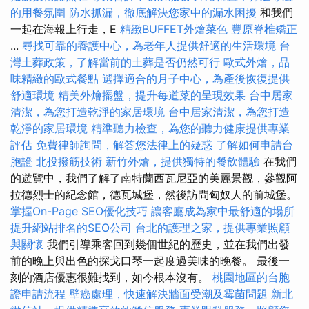
的用餐氛圍
防水抓漏，徹底解決您家中的漏水困擾
和我們
一起在海報上行走，E
精緻BUFFET外燴菜色
豐原脊椎矯正
...
尋找可靠的養護中心，為老年人提供舒適的生活環境
台
灣土葬政策，了解當前的土葬是否仍然可行
歐式外燴，品
味精緻的歐式餐點
選擇適合的月子中心，為產後恢復提供
舒適環境
精美外燴擺盤，提升每道菜的呈現效果
台中居家
清潔，為您打造乾淨的家居環境
台中居家清潔，為您打造
乾淨的家居環境
精準聽力檢查，為您的聽力健康提供專業
評估
免費律師詢問，解答您法律上的疑惑
了解如何申請台
胞證
北投撥筋技術
新竹外燴，提供獨特的餐飲體驗
在我們
的遊覽中，我們了解了南特蘭西瓦尼亞的美麗景觀，參觀阿
拉德烈士的紀念館，德瓦城堡，然後訪問匈奴人的前城堡。
掌握On-Page SEO優化技巧
讓客廳成為家中最舒適的場所
提升網站排名的SEO公司
台北的護理之家，提供專業照顧
與關懷
我們引導乘客回到幾個世紀的歷史，並在我們出發
前的晚上與出色的探戈口琴一起度過美味的晚餐。 最後一
刻的酒店優惠很難找到，如今根本沒有。
桃園地區的台胞
證申請流程
壁癌處理，快速解決牆面受潮及霉菌問題
新北