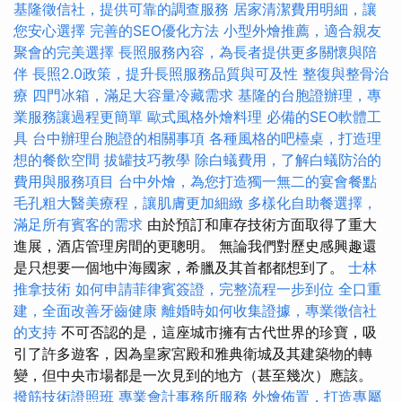
基隆徵信社，提供可靠的調查服務
居家清潔費用明細，讓
您安心選擇
完善的SEO優化方法
小型外燴推薦，適合親友
聚會的完美選擇
長照服務內容，為長者提供更多關懷與陪
伴
長照2.0政策，提升長照服務品質與可及性
整復與整骨治
療
四門冰箱，滿足大容量冷藏需求
基隆的台胞證辦理，專
業服務讓過程更簡單
歐式風格外燴料理
必備的SEO軟體工
具
台中辦理台胞證的相關事項
各種風格的吧檯桌，打造理
想的餐飲空間
拔罐技巧教學
除白蟻費用，了解白蟻防治的
費用與服務項目
台中外燴，為您打造獨一無二的宴會餐點
毛孔粗大醫美療程，讓肌膚更加細緻
多樣化自助餐選擇，
滿足所有賓客的需求
由於預訂和庫存技術方面取得了重大
進展，酒店管理房間的更聰明。 無論我們對歷史感興趣還
是只想要一個地中海國家，希臘及其首都都想到了。
士林
推拿技術
如何申請菲律賓簽證，完整流程一步到位
全口重
建，全面改善牙齒健康
離婚時如何收集證據，專業徵信社
的支持
不可否認的是，這座城市擁有古代世界的珍寶，吸
引了許多遊客，因為皇家宮殿和雅典衛城及其建築物的轉
變，但中央市場都是一次見到的地方（甚至幾次）應該。
撥筋技術證照班
專業會計事務所服務
外燴佈置，打造專屬