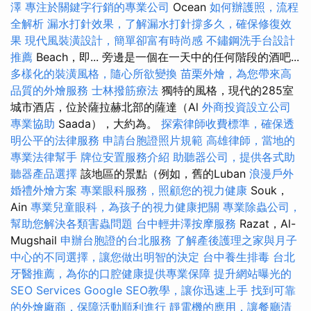
澤
專注於關鍵字行銷的專業公司
Ocean
如何辦護照，流程
全解析
漏水打針效果，了解漏水打針撐多久，確保修復效
果
現代風裝潢設計，簡單卻富有時尚感
不鏽鋼洗手台設計
推薦
Beach，即... 旁邊是一個在一天中的任何階段的酒吧...
多樣化的裝潢風格，隨心所欲變換
苗栗外燴，為您帶來高
品質的外燴服務
士林撥筋療法
獨特的風格，現代的285室
城市酒店，位於薩拉赫北部的薩達（Al
外商投資設立公司
專業協助
Saada），大約為。
探索律師收費標準，確保透
明公平的法律服務
申請台胞證照片規範
高雄律師，當地的
專業法律幫手
牌位安置服務介紹
助聽器公司，提供各式助
聽器產品選擇
該地區的景點（例如，舊的Luban
浪漫戶外
婚禮外燴方案
專業眼科服務，照顧您的視力健康
Souk，
Ain
專業兒童眼科，為孩子的視力健康把關
專業除蟲公司，
幫助您解決各類害蟲問題
台中輕井澤按摩服務
Razat，Al-
Mugshail
申辦台胞證的台北服務
了解產後護理之家與月子
中心的不同選擇，讓您做出明智的決定
台中養生排毒
台北
牙醫推薦，為你的口腔健康提供專業保障
提升網站曝光的
SEO Services
Google SEO教學，讓你迅速上手
找到可靠
的外燴廠商，保障活動順利進行
靜電機的應用，讓餐廳清