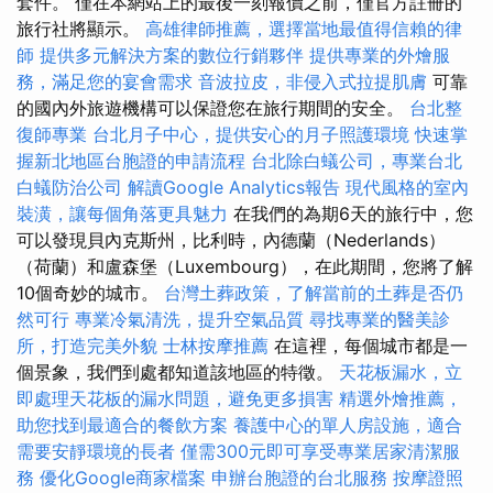
套件。 僅在本網站上的最後一刻報價之前，僅官方註冊的
旅行社將顯示。
高雄律師推薦，選擇當地最值得信賴的律
師
提供多元解決方案的數位行銷夥伴
提供專業的外燴服
務，滿足您的宴會需求
音波拉皮，非侵入式拉提肌膚
可靠
的國內外旅遊機構可以保證您在旅行期間的安全。
台北整
復師專業
台北月子中心，提供安心的月子照護環境
快速掌
握新北地區台胞證的申請流程
台北除白蟻公司，專業台北
白蟻防治公司
解讀Google Analytics報告
現代風格的室內
裝潢，讓每個角落更具魅力
在我們的為期6天的旅行中，您
可以發現貝內克斯州，比利時，內德蘭（Nederlands）
（荷蘭）和盧森堡（Luxembourg），在此期間，您將了解
10個奇妙的城市。
台灣土葬政策，了解當前的土葬是否仍
然可行
專業冷氣清洗，提升空氣品質
尋找專業的醫美診
所，打造完美外貌
士林按摩推薦
在這裡，每個城市都是一
個景象，我們到處都知道該地區的特徵。
天花板漏水，立
即處理天花板的漏水問題，避免更多損害
精選外燴推薦，
助您找到最適合的餐飲方案
養護中心的單人房設施，適合
需要安靜環境的長者
僅需300元即可享受專業居家清潔服
務
優化Google商家檔案
申辦台胞證的台北服務
按摩證照