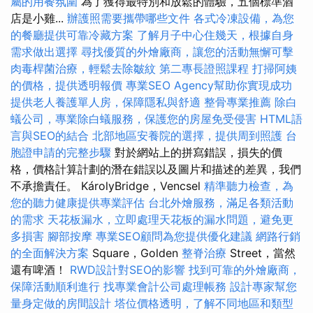
屬的用餐氛圍
為了獲得最特別和放鬆的體驗，五個標準酒
店是小雞...
辦護照需要攜帶哪些文件
各式冷凍設備，為您
的餐廳提供可靠冷藏方案
了解月子中心住幾天，根據自身
需求做出選擇
尋找優質的外燴廠商，讓您的活動無懈可擊
肉毒桿菌治療，輕鬆去除皺紋
第二專長證照課程
打掃阿姨
的價格，提供透明報價
專業SEO Agency幫助你實現成功
提供老人養護單人房，保障隱私與舒適
整骨專業推薦
除白
蟻公司，專業除白蟻服務，保護您的房屋免受侵害
HTML語
言與SEO的結合
北部地區安養院的選擇，提供周到照護
台
胞證申請的完整步驟
對於網站上的拼寫錯誤，損失的價
格，價格計算計劃的潛在錯誤以及圖片和描述的差異，我們
不承擔責任。 KárolyBridge，Vencsel
精準聽力檢查，為
您的聽力健康提供專業評估
台北外燴服務，滿足各類活動
的需求
天花板漏水，立即處理天花板的漏水問題，避免更
多損害
腳部按摩
專業SEO顧問為您提供優化建議
網路行銷
的全面解決方案
Square，Golden
整脊治療
Street，當然
還有啤酒！
RWD設計對SEO的影響
找到可靠的外燴廠商，
保障活動順利進行
找專業會計公司處理帳務
設計專家幫您
量身定做的房間設計
塔位價格透明，了解不同地區和類型