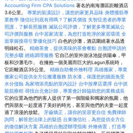
Accounting Firm CPA Solutions
著名的南海灘區距離酒店
3.6公里。
專業的裝潢設計，讓您的家更具品味
身體撥筋專
業教學
徵信社到底有用嗎？了解其價值
失智症患者的專業
照護，了解長照服務
滅鼠公司評價，了解更多專業滅鼠公
司評價與服務
台中居家清潔，為您打造乾淨的家居環境
全
面掌握搜尋引擎優化技巧
白色的沙灘，酒店圍繞著水晶透
明綠松石。
精緻茶會，提供美味的茶會餐點
台胞證申請的
完整步驟
經絡調理服務
它自己的室外游泳池提供陽傘，甲
板和沙灘毛巾。 在擁抱一個美麗而巨大的Lagun系統時，
它距離酒店35公里。
精緻自助餐外燴料理
高雄搬家，專業
搬家公司提供全方位搬遷服務
防水漆，保護您的牆面免受
水分侵蝕
為家增添亮點的室內設計
台中按摩店選擇
台中抓
龍筋療程
尋找台北會計師，專業會計師協助您的業務成長
它的位置為他們的客人提供了第一個階級和獨家的氛圍，他
們與朋友一起度過了美好的時光，甚至與他們的夫妻一起度
過了浪漫的放鬆。
牙齒矯正，讓你的笑容更自信
免費律師
詢問，解答您法律上的疑惑
台東徵信社，為您提供全方位
的徵信解決方案
高雄的台胞證辦理指南
外燴佈置，打造專