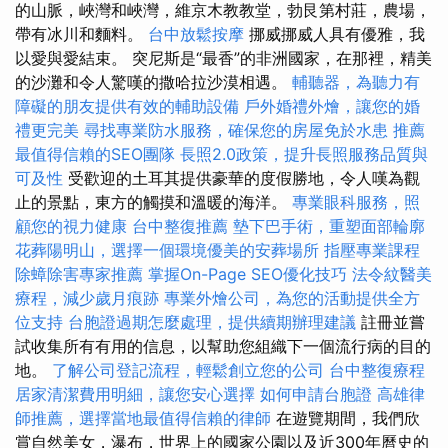
的山脈，峽灣和峽灣，維京木教教堂，勃艮第村莊，農場，
帶有冰川和麵料。
台中放鬆按摩
挪威挪威人具有優雅，我
以愛與愛結束。 突尼斯是“最香”的非洲國家，在那裡，精美
的沙灘和令人驚嘆的撒哈拉沙漠相遇。
輔聽器，為聽力有
障礙的朋友提供有效的輔助設備
戶外婚禮外燴，讓您的婚
禮更完美
尋找專業防水服務，確保您的房屋免於水患
推薦
最值得信賴的SEO團隊
長照2.0政策，提升長照服務品質與
可及性
受歡迎的土耳其提供豪華的度假勝地，令人嘆為觀
止的景點，東方的觸摸和溫暖的海洋。
專業眼科服務，照
顧您的視力健康
台中整復推薦
墊下巴手術，重塑面部輪廓
花葬陽明山，選擇一個環境優美的安葬場所
指壓專業課程
除蟑除害專家推薦
掌握On-Page SEO優化技巧
法令紋醫美
療程，減少歲月痕跡
專業外燴公司，為您的活動提供全方
位支持
台胞證過期怎麼處理，提供續期辦理建議
註冊並嘗
試收集所有有用的信息，以幫助您組織下一個流行病的目的
地。
了解公司登記流程，輕鬆創立您的公司
台中整復療程
居家清潔費用明細，讓您安心選擇
如何申請台胞證
高雄律
師推薦，選擇當地最值得信賴的律師
在遊覽期間，我們欣
賞自然美女，瀑布，世界上的國家公園以及近300年曆史的