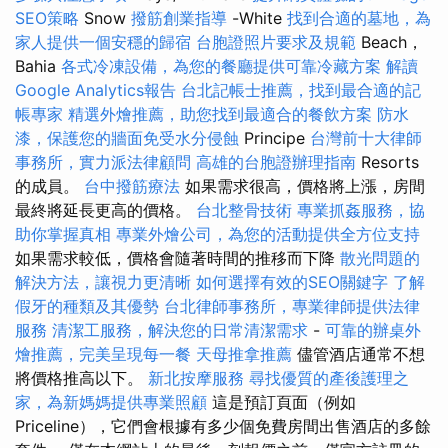
SEO策略
Snow
撥筋創業指導
-White
找到合適的墓地，為
家人提供一個安穩的歸宿
台胞證照片要求及規範
Beach，
Bahia
各式冷凍設備，為您的餐廳提供可靠冷藏方案
解讀
Google Analytics報告
台北記帳士推薦，找到最合適的記
帳專家
精選外燴推薦，助您找到最適合的餐飲方案
防水
漆，保護您的牆面免受水分侵蝕
Principe
台灣前十大律師
事務所，實力派法律顧問
高雄的台胞證辦理指南
Resorts
的成員。
台中撥筋療法
如果需求很高，價格將上漲，房間
最終將延長更高的價格。
台北整骨技術
專業抓姦服務，協
助你掌握真相
專業外燴公司，為您的活動提供全方位支持
如果需求較低，價格會隨著時間的推移而下降
散光問題的
解決方法，讓視力更清晰
如何選擇有效的SEO關鍵字
了解
假牙的種類及其優勢
台北律師事務所，專業律師提供法律
服務
清潔工服務，解決您的日常清潔需求
-
可靠的辦桌外
燴推薦，完美呈現每一餐
天母推拿推薦
儘管酒店通常不想
將價格推高以下。
新北按摩服務
尋找優質的產後護理之
家，為新媽媽提供專業照顧
這是預訂頁面（例如
Priceline），它們會根據有多少個免費房間出售酒店的多餘