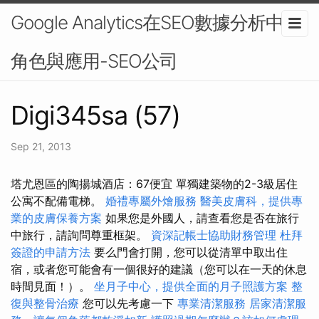
Google Analytics在SEO數據分析中的
角色與應用-SEO公司
Digi345sa (57)
Sep 21, 2013
塔尤恩區的陶揚城酒店：67便宜 單獨建築物的2-3級居住
公寓不配備電梯。
婚禮專屬外燴服務
醫美皮膚科，提供專
業的皮膚保養方案
如果您是外國人，請查看您是否在旅行
中旅行，請詢問尊重框架。
資深記帳士協助財務管理
杜拜
簽證的申請方法
要么門會打開，您可以從清單中取出住
宿，或者您可能會有一個很好的建議（您可以在一天的休息
時間見面！）。
坐月子中心，提供全面的月子照護方案
整
復與整骨治療
您可以先考慮一下
專業清潔服務
居家清潔服