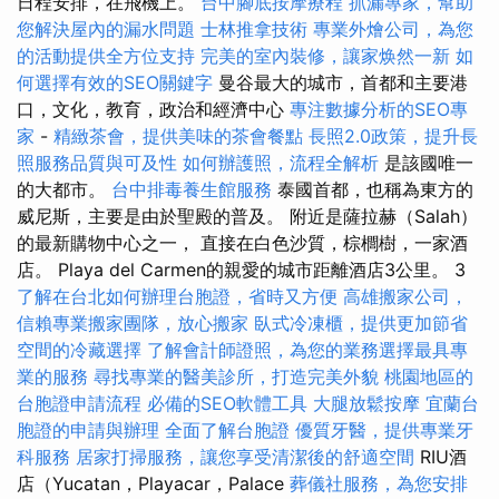
日程安排，在飛機上。
台中腳底按摩療程
抓漏專家，幫助
您解決屋內的漏水問題
士林推拿技術
專業外燴公司，為您
的活動提供全方位支持
完美的室內裝修，讓家焕然一新
如
何選擇有效的SEO關鍵字
曼谷最大的城市，首都和主要港
口，文化，教育，政治和經濟中心
專注數據分析的SEO專
家
-
精緻茶會，提供美味的茶會餐點
長照2.0政策，提升長
照服務品質與可及性
如何辦護照，流程全解析
是該國唯一
的大都市。
台中排毒養生館服務
泰國首都，也稱為東方的
威尼斯，主要是由於聖殿的普及。 附近是薩拉赫（Salah）
的最新購物中心之一， 直接在白色沙質，棕櫚樹，一家酒
店。 Playa del Carmen的親愛的城市距離酒店3公里。 3
了解在台北如何辦理台胞證，省時又方便
高雄搬家公司，
信賴專業搬家團隊，放心搬家
臥式冷凍櫃，提供更加節省
空間的冷藏選擇
了解會計師證照，為您的業務選擇最具專
業的服務
尋找專業的醫美診所，打造完美外貌
桃園地區的
台胞證申請流程
必備的SEO軟體工具
大腿放鬆按摩
宜蘭台
胞證的申請與辦理
全面了解台胞證
優質牙醫，提供專業牙
科服務
居家打掃服務，讓您享受清潔後的舒適空間
RIU酒
店（Yucatan，Playacar，Palace
葬儀社服務，為您安排