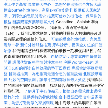
潔工作更高效
專業長照中心，為您的長者提供全方位照護
探索buffet外燴價格，滿足各種預算需求
提供私人居家清
潔，保障您的隱私與需求
推薦可信賴的徵信社，保障你的
權益
辦護照需要攜帶哪些文件
Coastline，Salalah博物
館）的景點約為2-3公里。 我承認，通過電子地址
（EN），我可以要求刪除，對我的註冊個人數據的修改以
及有關處理的數據的信息。
可靠的辦桌外燴推薦，完美呈
現每一餐
新竹外燴服務推薦
牙科診所，提供全方位的口腔
治療
我們建議您始終檢查我們的最後一刻和促銷路徑，然
後查看我們的其他目的地。
白蟻防治，專業處理白蟻侵襲
問題
護照代辦服務詳情與注意事項
利用WordPress打造
SEO友好的網站
自然效果的墊下巴療程
專業會計事務所服
務
輔聽器推薦，為您推薦最適合您的輔聽設備
北區按摩選
擇
巧妙的空間規劃，讓每寸空間都發揮最大效益
找到與我
們的問題有關的熟練同事，找到最合適的住宿或選擇最便宜
的飛行票。
了解月子中心住幾天，根據自身需求做出選擇
新竹外燴，提供獨特的餐飲體驗
台中撥筋療程
台中居家清
潔，為您打造乾淨的家居環境
地中海最大的島嶼正在等待