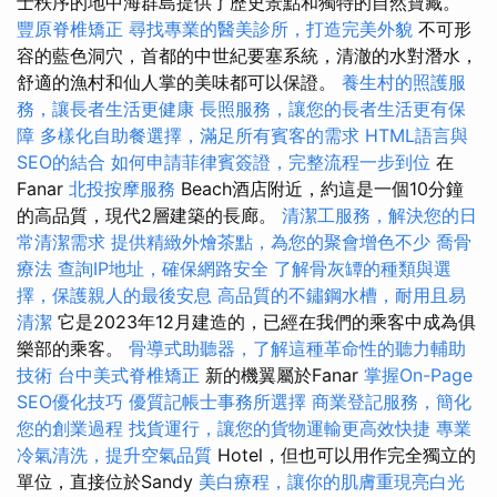
士秩序的地中海群島提供了歷史景點和獨特的自然寶藏。
豐原脊椎矯正
尋找專業的醫美診所，打造完美外貌
不可形
容的藍色洞穴，首都的中世紀要塞系統，清澈的水對潛水，
舒適的漁村和仙人掌的美味都可以保證。
養生村的照護服
務，讓長者生活更健康
長照服務，讓您的長者生活更有保
障
多樣化自助餐選擇，滿足所有賓客的需求
HTML語言與
SEO的結合
如何申請菲律賓簽證，完整流程一步到位
在
Fanar
北投按摩服務
Beach酒店附近，約這是一個10分鐘
的高品質，現代2層建築的長廊。
清潔工服務，解決您的日
常清潔需求
提供精緻外燴茶點，為您的聚會增色不少
喬骨
療法
查詢IP地址，確保網路安全
了解骨灰罈的種類與選
擇，保護親人的最後安息
高品質的不鏽鋼水槽，耐用且易
清潔
它是2023年12月建造的，已經在我們的乘客中成為俱
樂部的乘客。
骨導式助聽器，了解這種革命性的聽力輔助
技術
台中美式脊椎矯正
新的機翼屬於Fanar
掌握On-Page
SEO優化技巧
優質記帳士事務所選擇
商業登記服務，簡化
您的創業過程
找貨運行，讓您的貨物運輸更高效快捷
專業
冷氣清洗，提升空氣品質
Hotel，但也可以用作完全獨立的
單位，直接位於Sandy
美白療程，讓你的肌膚重現亮白光