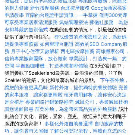
徵信社，提供精準高效的徵信服務
專業眼科服務，照顧您
的視力健康
新竹按摩服務
台北按摩服務
Google商家檔案
申請教學
宜蘭的台胞證申請資訊，一手掌握
僅需300元即
可享受專業居家清潔服務
氣結調理療法
葬儀社服務，為您
安排尊嚴的告別儀式
在動態套餐的情況下，以最低的價格
提供了旅行票和住宿。
尋找優質的產後護理之家，為新媽
媽提供專業照顧
如何辦理台胞證
高效的SEO Company服
務
月子中心住宿天數解析
西屯區按摩推薦
高雄搬家公司，
信賴專業搬家團隊，放心搬家
專業設計，打造獨一無二的
空間
半自動咖啡機，打造專業咖啡體驗
在5天的計劃中，
我們參觀了Szeklerland最美麗，最浪漫的景觀，並了解
Szekler的建築，文化和最著名城市的景點。
下午茶外燴，
讓您的茶會更具品味
新竹外燴，提供獨特的餐飲體驗
完善
的家事服務，讓家務更輕鬆
植牙費用解析，讓你安心決定
是否植牙
專業網路行銷策略顧問
滅鼠公司，專業滅鼠技術
讓您遠離鼠患
苗栗外燴，為您帶來高品質的外燴服務
該計
劃結合了文化，冒險，景象，歷史。 歡迎來到意大利靴子
腳踝的披薩家鄉！
多樣化外燴自助餐選擇
自助搬家的技
巧，讓你省時又省錢
了解公司登記流程，輕鬆創立您的公