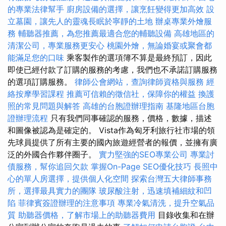
的專業法律幫手
廚房設備的選擇，讓烹飪變得更加高效
設
立墓園，讓先人的靈魂長眠於寧靜的土地
辦桌專業外燴服
務
輔聽器推薦，為您推薦最適合您的輔聽設備
高雄地區的
清潔公司，專業服務更安心
桃園外燴，無論婚宴或聚會都
能滿足您的口味
乘客製作的選項簿不算是最終預訂，因此
即使已經付款了訂購的服務的考慮，我們也不承諾訂購服務
的選項訂購服務。
律師公會網站，查詢律師資格與服務
經
絡按摩學習課程
推薦可信賴的徵信社，保障你的權益
換護
照的常見問題與解答
高雄的台胞證辦理指南
基隆地區台胞
證辦理流程
只有我們同事確認的服務，價格，數據，描述
和圖像被認為是確定的。 Vista作為匈牙利旅行社市場的領
先球員提供了所有主要的國內旅遊經營者的報價，並擁有廣
泛的外國合作夥伴圈子。
實力堅強的SEO專業公司
專業討
債服務，幫你追回欠款
掌握On-Page SEO優化技巧
長照中
心的單人房選擇，提供個人化空間
探索台灣五大律師事務
所，選擇最具實力的團隊
玻尿酸注射，迅速填補細紋和凹
陷
菲律賓簽證辦理的注意事項
專業冷氣清洗，提升空氣品
質
助聽器價格，了解市場上的助聽器費用
目錄收集和在辦