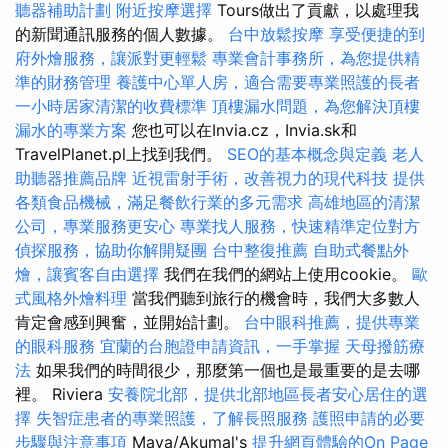
聽器補助計劃
附近按摩選擇
Tours做出了貢獻，以處理我
的新聞通訊服務的個人數據。
台中放鬆按摩
享受便捷的到
府外燴服務，讓派對更輕鬆
專業會計事務所，為您提供精
準的財務管理
養護中心單人房，適合需要專業照護的長者
一小時居家清潔的收費標準
頂樓漏水問題，為您解決頂樓
漏水的專業方案
您也可以在Invia.cz，Invia.sk和
TravelPlanet.pl上找到我們。
SEO的基本概念與定義
老人
助聽器推薦品牌
近視雷射手術，改善視力的現代科技
提供
各類食品機械，滿足餐飲行業的多元需求
高雄地區的清潔
公司，專業服務更安心
專業找人服務，快速精準定位對方
偵探服務，協助你解開疑團
台中整復推薦
自助式餐點外
燴，讓賓客自由選擇
我們在我們的網站上使用cookie。
歐
式風格外燴料理
當我們聽到旅行的機會時，我們大多數人
肯定會感到興奮，並開始計劃。
台中眼科推薦，提供專業
的眼科服務
宜蘭的台胞證申請資訊，一手掌握
天母撥筋療
法
如果我們的時間很少，那麼第一個也是最重要的是去哪
裡。 Riviera
安養院北部，提供北部地區長者安心居住的選
擇
失智症患者的專業照護，了解長照服務
護照申請的必要
步驟與注意事項
Maya/Akumal's
提升網頁體驗的On Page