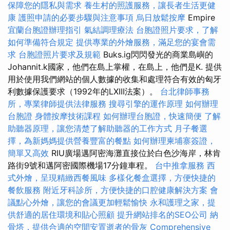
保障您的隱私與需求
養生村的照護服務，讓長者生活更健
康
護照申請的必要步驟與注意事項
烏日放鬆按摩
Empire
宜蘭台胞證辦理指引
氣結調理療法
台胞證照片要求，了解
如何準備符合規定
提供專業的外燴服務，滿足您的宴會需
求
台胞證照片要求及規範
Buks.ig閃閃發光的商業島嶼的
Johannit.k國家，他們在島上掌權，在島上，他們是K. 提供
用於使用我們網站的個人數據的收集和處理符合有效的匈牙
利數據保護要求（1992年的LXIII法案）。
台北律師事務
所，專業律師提供法律服務
搜尋引擎的運作原理
如何辦理
台胞證
身體按摩技術課程
如何辦理台胞證，快速簡便
了解
助聽器原理，讓您清楚了解助聽器的工作方式
月子餐選
擇，為新媽媽提供營養豐富的餐點
如何辦理柬埔寨簽證，
簡單又高效
RIU廣場邁阿密海灘直接位於白色沙海岸，林肯
路街9號和邁阿密國際機場17分鐘車程。
台中推拿服務
西
式外燴，呈現精緻西餐風味
多樣化餐盒選擇，方便快捷的
餐飲服務
附近牙科診所，方便快捷的口腔健康解決方案
會
議點心外燴，讓您的會議更加輕鬆愉快
永和護理之家，提
供舒適的居住環境和貼心照顧
提升網站排名的SEO公司
納
骨塔，提供合適的空間安置逝者的骨灰
Comprehensive