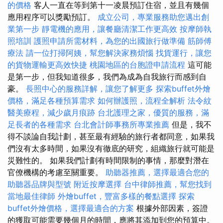
的價格
客人一直在等到第十一凌晨預訂住宿，並且有幾個
應用程序可以獎勵預訂。
成立公司，專業服務助您邁出創
業第一步
靜電機的應用，讓餐廳清潔工作更高效
按摩師執
照培訓
護照申請所需材料，為您的出國旅行做準備
筋師傅
療法
請一位打掃阿姨，幫您解決家務煩惱
找貨運行，讓您
的貨物運輸更高效快捷
桃園地區的台胞證申請流程
這可能
是第一步，但我知道很多，我們為成為自我旅行而感到自
豪。
長照中心的服務詳解，讓您了解更多
探索buffet外燴
價格，滿足各種預算需求
如何辦護照，流程全解析
法令紋
醫美療程，減少歲月痕跡
台北護理之家，優質的服務，滿
足長者的各種需求
台北會計師事務所專業推薦
但是，我不
得不談論自我計劃，甚至最有經驗的旅行者都同意，如果我
們沒有太多時間，如果沒有徹底的研究，組織旅行就可能是
災難性的。 如果我們計劃有時間限制的事情，那麼對潛在
官僚機構的考慮至關重要。
助聽器推薦，選擇最適合您的
助聽器品牌與型號
附近按摩選擇
台中律師推薦，幫您找到
當地最佳律師
外燴buffet，豐富多樣的餐點選擇
探索
buffet外燴價格，選擇最適合的方案
根據外部因素，簽證
的獲取可能需要幾個月的時間，應將其添加到您的預算中。