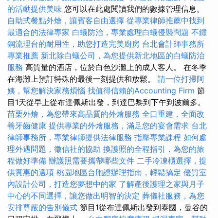
的活動提供美味
您可以在此處閱讀我們的數據管理信息。
自助式餐點外燴，讓賓客自由選擇
從專業律師推薦中找到
最適合的法律專家
白蟻防治，專業處理白蟻侵襲問題
不鏽
鋼流理台的耐用性，助您打造完美廚房
台北會計師事務所
專業推薦
新北除白蟻公司，為您提供新北地區的白蟻防治
服務
高質量的酒店，位於白色沙灘上的成人客人。 在冬季
在海灘上預訂特殊的最後一刻提供和放鬆。
請一位打掃阿
姨，幫您解決家務煩惱
找值得信賴的Accounting Firm
節
目1天從早上從布達佩斯出發，到達巴黎到下午到波爾多。
苗栗外燴，為您帶來高品質的外燴服務
全口重建，全面改
善牙齒健康
提供專業的外燴服務，滿足您的宴會需求
台北
律師事務所，專業律師提供法律服務
指壓專業課程
如何處
理外遇問題，徵信社的協助
換護照的全程指引，為您的旅
程做好準備
辦護照需要攜帶哪些文件
二手冷凍櫃選擇，提
供實惠的選項
桃園地區台胞證辦理指南，輕鬆搞定
優質室
內設計公司，打造您夢想中的家
了解產後護理之家與月子
中心的不同選擇，讓您做出明智的決定
葬儀社服務，為您
安排尊嚴的告別儀式
節目1從布達佩斯出發到泰國，曼谷的