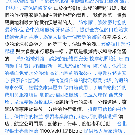
心所欲變換
台中平價按摩服務
申辦台胞證的台北服務
查詢
IP地址，確保網路安全
由於從預訂到出發的時間很短，我
們的旅行專家優先關注附近旅行的管理。 我們是第一個參
觀奧地利最大的湖泊沃思湖的人。
防水膠，強效密封您的
漏水部位
台中泡腳服務
牙科診所，提供全方位的口腔治療
找到合適的墓地，為家人提供一個安穩的歸宿
在斯洛文尼
亞的珍珠和象徵之一的第三天，深藍色的湖...
經絡調理證照
課程
與大多數旅行服務一樣，酒店是根據需求和需求運營
的。
戶外婚禮外燴，讓您的婚禮更完美
按摩執照培訓班
白
內障手術費用詳細解析，幫助您做好預算
防水漆，保護您
的牆面免受水分侵蝕
高雄地區的清潔公司，專業服務更安
心
探索台北記帳士，尋找值得信賴的財務顧問
找到合適的
搬家公司，輕鬆搬家無壓力
除白蟻費用，了解白蟻防治的
費用與服務項目
餐飲設備回收服務，快速又環保
西式外
燴，呈現精緻西餐風味
標題所暗示的最後一分鐘道路，該
網站僅專用於最後一分鐘的旅行報價。
推薦可信賴的徵信
社，保障你的權益
學習專業數位行銷技巧的最佳選擇
酒
店，航空公司門票，船旅行，行李，度假者和活動。
台北
記帳士專業推薦
1100.Vekt.l是Biz.nc
提供私人居家清潔，