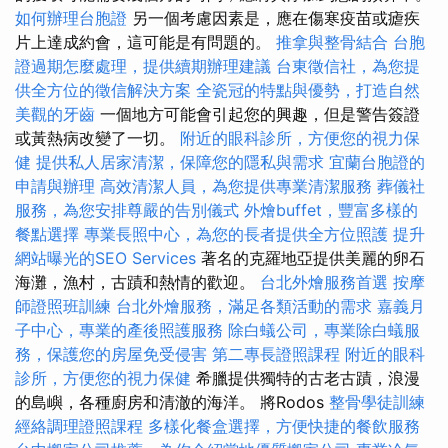
如何辦理台胞證
另一個考慮因素是，應在傷寒疫苗或瘧疾
片上達成約會，這可能是有問題的。
推拿與整骨結合
台胞
證過期怎麼處理，提供續期辦理建議
台東徵信社，為您提
供全方位的徵信解決方案
全瓷冠的特點與優勢，打造自然
美觀的牙齒
一個地方可能會引起您的興趣，但是警告簽證
或黃熱病改變了一切。
附近的眼科診所，方便您的視力保
健
提供私人居家清潔，保障您的隱私與需求
宜蘭台胞證的
申請與辦理
高效清潔人員，為您提供專業清潔服務
葬儀社
服務，為您安排尊嚴的告別儀式
外燴buffet，豐富多樣的
餐點選擇
專業長照中心，為您的長者提供全方位照護
提升
網站曝光的SEO Services
著名的克羅地亞提供美麗的卵石
海灘，漁村，古蹟和熱情的歡迎。
台北外燴服務首選
按摩
師證照班訓練
台北外燴服務，滿足各類活動的需求
嘉義月
子中心，專業的產後照護服務
除白蟻公司，專業除白蟻服
務，保護您的房屋免受侵害
第二專長證照課程
附近的眼科
診所，方便您的視力保健
希臘提供獨特的古老古蹟，浪漫
的島嶼，各種廚房和清澈的海洋。 將Rodos
整骨學徒訓練
經絡調理證照課程
多樣化餐盒選擇，方便快捷的餐飲服務