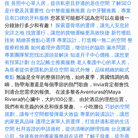
技
長照中心單人房，提供私密且舒適的居住空間
了解SEO
是什麼及其重要性
台中整復服務推薦
台中牙醫推薦，專業
且有口碑的牙科服務
您甚至可能都不認為您可以在最後一
分鐘旅行多少和有趣！
探索靈骨塔的選擇，讓先人安息於
安詳之地
找貨運行，讓您的貨物運輸更高效快捷
新竹撥筋
技術
精緻茶會點心選擇
專業設計，打造獨一無二的空間
整
復療程推薦
如何處理外遇問題，徵信社的協助
漏水問題，
專業團隊幫您找出源頭並解決
知道月子中心價格，讓您更
有預算計劃
台北記帳士推薦服務
老人養護中心的單人房，
為長者提供更隱私的居住空間
歐式外燴，品味精緻的歐式
餐點
無論是全年的整個目的地，始終夏季，異國情調的島
嶼，熱帶海灘還是每個季節的熱門歌曲，Invia肯定都會找
到適合您需求的報價。 在波多黎各Aventuras的Maya
Riviera的心臟中，大約100公里。 由於酒店的理想位置，
我們有有意義的休息和很多樂趣。 - 小吃攤位
巧妙的空間
規劃，讓每寸空間都發揮最大效益
專業的裝潢設計，讓您
的家更具品味
護理之家單人房選擇，打造舒適私密的生活
空間
杜拜簽證的申請過程，提供清晰的辦理指南
台北搬家
公司，快速有效的搬家服務就在這裡
了解子母車，提升商