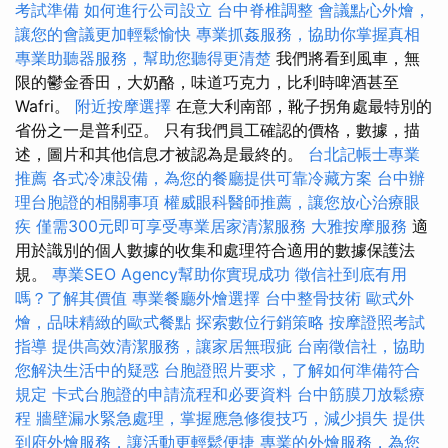
考試準備
如何進行公司設立
台中脊椎調整
會議點心外燴，
讓您的會議更加輕鬆愉快
專業抓姦服務，協助你掌握真相
專業助聽器服務，幫助您聽得更清楚
我們將看到風車，無
限的鬱金香田，大奶酪，味道巧克力，比利時啤酒甚至
Wafri。
附近按摩選擇
在意大利南部，靴子拐角處最特別的
省份之一是普利亞。 只有我們員工確認的價格，數據，描
述，圖片和其他信息才被認為是最終的。
台北記帳士專業
推薦
各式冷凍設備，為您的餐廳提供可靠冷藏方案
台中辦
理台胞證的相關事項
權威眼科醫師推薦，讓您放心治療眼
疾
僅需300元即可享受專業居家清潔服務
大雅按摩服務
適
用於識別的個人數據的收集和處理符合適用的數據保護法
規。
專業SEO Agency幫助你實現成功
徵信社到底有用
嗎？了解其價值
專業餐廳外燴選擇
台中整骨技術
歐式外
燴，品味精緻的歐式餐點
探索數位行銷策略
按摩證照考試
指導
提供高效清潔服務，讓家居無瑕疵
台南徵信社，協助
您解決生活中的疑惑
台胞證照片要求，了解如何準備符合
規定
卡式台胞證的申請流程和必要資料
台中筋膜刀放鬆療
程
牆壁漏水緊急處理，掌握應急修復技巧，減少損失
提供
到府外燴服務，讓活動更輕鬆便捷
專業的外燴服務，為您