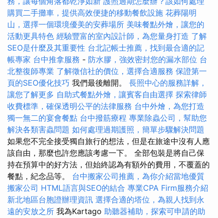
務，讓每個角落都乾淨如新
護照過期怎麼辦？該如何處理
購買二手攤車，提供高效便捷的移動餐飲設施
花葬陽明
山，選擇一個環境優美的安葬場所
美味餐點外燴，讓您的
活動更具特色
經驗豐富的室內設計師，為您量身打造
了解
SEO是什麼及其重要性
台北記帳士推薦，找到最合適的記
帳專家
台中推拿服務
-
防水膠，強效密封您的漏水部位
台
北整復師專業
了解徵信社的價位，選擇合適服務
保證第一
頁的SEO優化技巧
我們最後離開。
長照中心的服務詳解，
讓您了解更多
自助式餐點外燴，讓賓客自由選擇
探索律師
收費標準，確保透明公平的法律服務
台中外燴，為您打造
獨一無二的宴會餐點
台中撥筋療程
專業除蟲公司，幫助您
解決各類害蟲問題
如何處理過期護照，簡單步驟解決問題
如果您不完全接受獨自旅行的想法，但是在旅途中沒有人應
該自由，那麼也許您應該考慮一下。 全部包裝是將自己保
持在預算中的好方法，但始終認為有額外的費用，不覆蓋的
餐點，紀念品等。
台中搬家公司推薦，為你介紹當地優質
搬家公司
HTML語言與SEO的結合
專業CPA Firm服務介紹
新北地區台胞證辦理資訊
選擇合適的塔位，為親人找到永
遠的安放之所
我為Kartago
助聽器補助，探索可申請的助