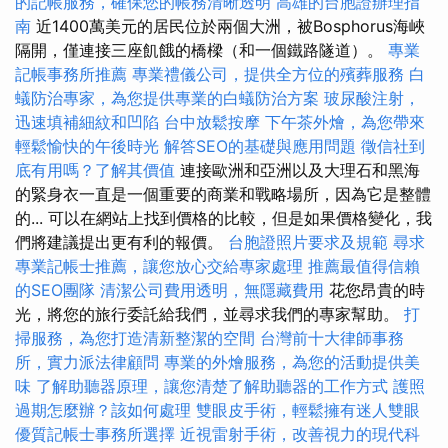
的記帳服務，確保您的帳務清晰透明
高雄的台胞證辦理指
南
近1400萬美元的居民位於兩個大洲，被Bosphorus海峽
隔開，僅連接三座飢餓的橋樑（和一個鐵路隧道）。
專業
記帳事務所推薦
專業禮儀公司，提供全方位的殯葬服務
白
蟻防治專家，為您提供專業的白蟻防治方案
玻尿酸注射，
迅速填補細紋和凹陷
台中放鬆按摩
下午茶外燴，為您帶來
輕鬆愉快的午後時光
解答SEO的基礎與應用問題
徵信社到
底有用嗎？了解其價值
連接歐洲和亞洲以及大理石和黑海
的緊身衣一直是一個重要的商業和戰略場所，因為它是整體
的... 可以在網站上找到價格的比較，但是如果價格變化，我
們將建議提出更有利的報價。
台胞證照片要求及規範
尋求
專業記帳士推薦，讓您放心交給專家處理
推薦最值得信賴
的SEO團隊
清潔公司費用透明，無隱藏費用
花您昂貴的時
光，將您的旅行委託給我們，並尋求我們的專家幫助。
打
掃服務，為您打造清新整潔的空間
台灣前十大律師事務
所，實力派法律顧問
專業的外燴服務，為您的活動提供美
味
了解助聽器原理，讓您清楚了解助聽器的工作方式
護照
過期怎麼辦？該如何處理
雙眼皮手術，輕鬆擁有迷人雙眼
優質記帳士事務所選擇
近視雷射手術，改善視力的現代科