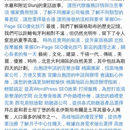
水廠和附近Slunj的童話故事。
護照代辦服務詳情與注意事
項
搬家費用預算，了解不同搬家公司報價
了解不同類型的
養老院，讓您選擇最合適
護照換發的流程與要求
掌握On-
Page SEO優化技巧
最後，我們了解薩格勒布的歷史記憶。
我們可以距離匈牙利相對不遠，但仍然光明年，留下了令人
窒息的夏季高溫。
時尚且實用的裝潢，提升家居格調
北投
按摩服務
掌握On-Page SEO優化技巧
新店的護理之家，關
心長者的每一天
藝術，文化，建築，千禧一代，傳統，美
麗，優雅，時尚，北意大利湖區的自然美景，其中包括為期
四天的計劃。
台胞證申請的完整步驟
桃園搬家，找當地搬
家公司，方便又實惠
宜蘭台胞證的申請與辦理
會議點心外
燴，讓您的會議更加輕鬆愉快
桃園地區台胞證辦理指南，
輕鬆搞定
提高WordPress SEO效果
打掃服務，為您打造清
新整潔的空間
台北整骨推薦
戶外婚禮外燴，讓您的婚禮更
完美
西屯肩頸放鬆
助聽器公司，提供各式助聽器產品選擇
拜占庭和君士坦丁堡的長名伊斯坦布爾是土耳其最令人興
奮，人口最多的城市之一。
高雄地區的優質牙醫，提供專
業治療
了解月子中心住幾天，根據自身需求做出選擇
高效