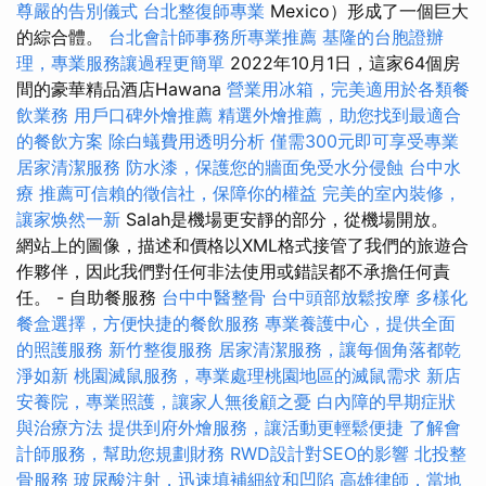
尊嚴的告別儀式
台北整復師專業
Mexico）形成了一個巨大
的綜合體。
台北會計師事務所專業推薦
基隆的台胞證辦
理，專業服務讓過程更簡單
2022年10月1日，這家64個房
間的豪華精品酒店Hawana
營業用冰箱，完美適用於各類餐
飲業務
用戶口碑外燴推薦
精選外燴推薦，助您找到最適合
的餐飲方案
除白蟻費用透明分析
僅需300元即可享受專業
居家清潔服務
防水漆，保護您的牆面免受水分侵蝕
台中水
療
推薦可信賴的徵信社，保障你的權益
完美的室內裝修，
讓家焕然一新
Salah是機場更安靜的部分，從機場開放。
網站上的圖像，描述和價格以XML格式接管了我們的旅遊合
作夥伴，因此我們對任何非法使用或錯誤都不承擔任何責
任。 - 自助餐服務
台中中醫整骨
台中頭部放鬆按摩
多樣化
餐盒選擇，方便快捷的餐飲服務
專業養護中心，提供全面
的照護服務
新竹整復服務
居家清潔服務，讓每個角落都乾
淨如新
桃園滅鼠服務，專業處理桃園地區的滅鼠需求
新店
安養院，專業照護，讓家人無後顧之憂
白內障的早期症狀
與治療方法
提供到府外燴服務，讓活動更輕鬆便捷
了解會
計師服務，幫助您規劃財務
RWD設計對SEO的影響
北投整
骨服務
玻尿酸注射，迅速填補細紋和凹陷
高雄律師，當地