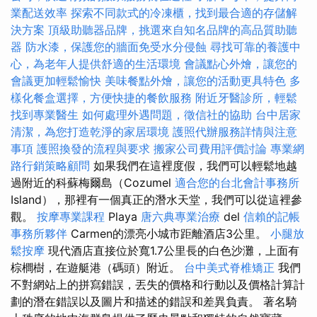
業配送效率
探索不同款式的冷凍櫃，找到最合適的存儲解
決方案
頂級助聽器品牌，挑選來自知名品牌的高品質助聽
器
防水漆，保護您的牆面免受水分侵蝕
尋找可靠的養護中
心，為老年人提供舒適的生活環境
會議點心外燴，讓您的
會議更加輕鬆愉快
美味餐點外燴，讓您的活動更具特色
多
樣化餐盒選擇，方便快捷的餐飲服務
附近牙醫診所，輕鬆
找到專業醫生
如何處理外遇問題，徵信社的協助
台中居家
清潔，為您打造乾淨的家居環境
護照代辦服務詳情與注意
事項
護照換發的流程與要求
搬家公司費用評價討論
專業網
路行銷策略顧問
如果我們在這裡度假，我們可以輕鬆地越
過附近的科蘇梅爾島（Cozumel
適合您的台北會計事務所
Island），那裡有一個真正的潛水天堂，我們可以從這裡參
觀。
按摩專業課程
Playa
唐六典專業治療
del
信賴的記帳
事務所夥伴
Carmen的漂亮小城市距離酒店3公里。
小腿放
鬆按摩
現代酒店直接位於寬1.7公里長的白色沙灘，上面有
棕櫚樹，在遊艇港（碼頭）附近。
台中美式脊椎矯正
我們
不對網站上的拼寫錯誤，丟失的價格和行動以及價格計算計
劃的潛在錯誤以及圖片和描述的錯誤和差異負責。 著名騎