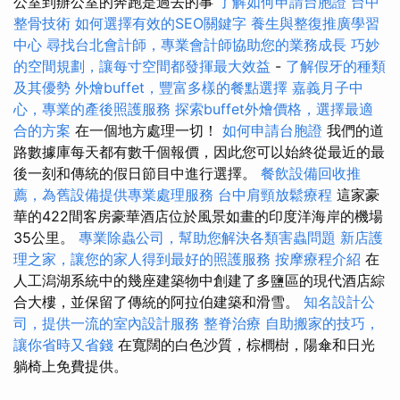
公室到辦公室的奔跑是過去的事
了解如何申請台胞證
台中
整骨技術
如何選擇有效的SEO關鍵字
養生與整復推廣學習
中心
尋找台北會計師，專業會計師協助您的業務成長
巧妙
的空間規劃，讓每寸空間都發揮最大效益
-
了解假牙的種類
及其優勢
外燴buffet，豐富多樣的餐點選擇
嘉義月子中
心，專業的產後照護服務
探索buffet外燴價格，選擇最適
合的方案
在一個地方處理一切！
如何申請台胞證
我們的道
路數據庫每天都有數千個報價，因此您可以始終從最近的最
後一刻和傳統的假日節目中進行選擇。
餐飲設備回收推
薦，為舊設備提供專業處理服務
台中肩頸放鬆療程
這家豪
華的422間客房豪華酒店位於風景如畫的印度洋海岸的機場
35公里。
專業除蟲公司，幫助您解決各類害蟲問題
新店護
理之家，讓您的家人得到最好的照護服務
按摩療程介紹
在
人工潟湖系統中的幾座建築物中創建了多鹽區的現代酒店綜
合大樓，並保留了傳統的阿拉伯建築和滑雪。
知名設計公
司，提供一流的室內設計服務
整脊治療
自助搬家的技巧，
讓你省時又省錢
在寬闊的白色沙質，棕櫚樹，陽傘和日光
躺椅上免費提供。