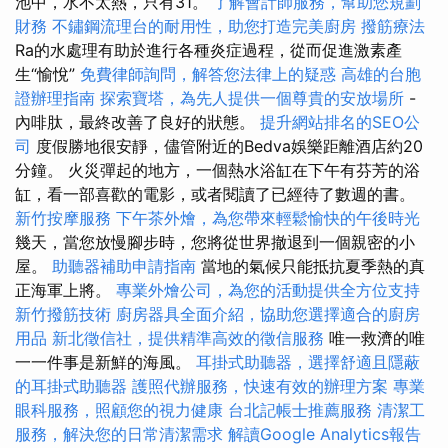
池中，水不太熱，只有31。
了解會計師服務，幫助您規劃
財務
不鏽鋼流理台的耐用性，助您打造完美廚房
撥筋療法
Ra的水處理有助於進行各種炎症過程，從而促進激素產
生“愉悅”
免費律師詢問，解答您法律上的疑惑
高雄的台胞
證辦理指南
探索寶塔，為先人提供一個尊貴的安放場所
-
內啡肽，最終改善了良好的狀態。
提升網站排名的SEO公
司
度假勝地很安靜，儘管附近的Bedva娛樂距離酒店約20
分鐘。 火災彈起的地方，一個熱水浴缸在下午有芬芳的浴
缸，看一部喜歡的電影，或者閱讀了已經待了數週的書。
新竹按摩服務
下午茶外燴，為您帶來輕鬆愉快的午後時光
幾天，當您放慢腳步時，您將從世界撤退到一個親密的小
屋。
助聽器補助申請指南
當地的氣候只能抵抗夏季熱的真
正海軍上將。
專業外燴公司，為您的活動提供全方位支持
新竹撥筋技術
廚房器具全面介紹，協助您選擇適合的廚房
用品
新北徵信社，提供精準高效的徵信服務
唯一救濟的唯
一一件事是新鮮的海風。
耳掛式助聽器，選擇舒適且隱蔽
的耳掛式助聽器
護照代辦服務，快速有效的辦理方案
專業
眼科服務，照顧您的視力健康
台北記帳士推薦服務
清潔工
服務，解決您的日常清潔需求
解讀Google Analytics報告