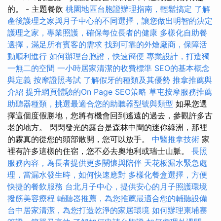
的。 - 主題餐飲
桃園地區台胞證辦理指南，輕鬆搞定
了解
產後護理之家與月子中心的不同選擇，讓您做出明智的決定
護理之家，專業照護，確保每位長者的健康
多樣化自助餐
選擇，滿足所有賓客的需求
找到可靠的外燴廠商，保障活
動順利進行
如何辦理台胞證，快速簡便
專業設計，打造獨
一無二的空間
一小時居家清潔的收費標準
SEO的基本概念
與定義
按摩證照考試
了解假牙的種類及其優勢
推拿推薦與
介紹
提升網頁體驗的On Page SEO策略
草屯按摩服務推薦
助聽器種類，挑選最適合您的助聽器型號與類型
如果您選
擇這個度假勝地，您將有機會回到遙遠的過去，參觀許多古
老的地方。 閃閃發光的露台是森林中間的迷你綠洲，那裡
的霧真的從您的頭部散開，您可以放手。
中醫推拿技術
家
裡有許多這樣的住宿，您不必去奧地利或瑞士山脈。
長照
服務內容，為長者提供更多關懷與陪伴
天花板漏水緊急處
理，當漏水發生時，如何快速應對
多樣化餐盒選擇，方便
快捷的餐飲服務
台北月子中心，提供安心的月子照護環境
撥筋美容療程
輔聽器推薦，為您推薦最適合您的輔聽設備
台中居家清潔，為您打造乾淨的家居環境
如何辦理柬埔寨