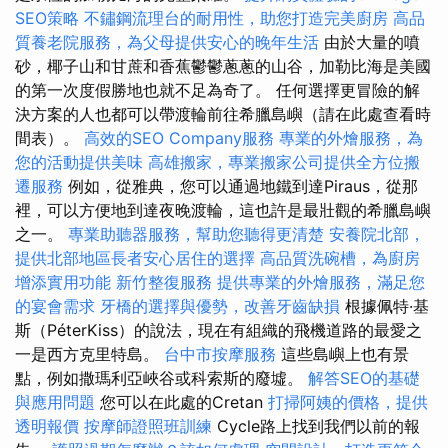
SEO策略
不鏽鋼流理台的耐用性，助您打造完美廚房
高品
質養老院服務，為父母提供安心的晚年生活
由於大量的噴
砂，椰子山和甘蔗和香蕉鬱鬱蔥蔥的山谷，加勒比海是美國
的第一次度假勝地也就不足為奇了。 任何選擇更冒險的解
決方案的人也都可以帶渡輪前往希臘島嶼（請在此處查看時
間表）。
高效的SEO Company服務
專業的外燴服務，為
您的活動提供美味
高雄搬家，專業搬家公司提供全方位搬
遷服務
例如，從雅典，您可以通過地鐵到達Piraus，從那
裡，可以方便地到達夜晚渡輪，這也許是最壯觀的希臘島嶼
之一。
專業助聽器服務，幫助您聽得更清楚
安養院北部，
提供北部地區長者安心居住的選擇
高品質洗碗槽，為廚房
增添實用功能
新竹整復服務
提供專業的外燴服務，滿足您
的宴會需求
牙橋的選擇與優勢，改善牙齒缺損
根據佩特·基
斯（PéterKiss）的說法，現在有組織的飛機道路的最愛之
一是西方克里特島。
台中市按摩服務
這些島嶼上也有景
點，例如撒瑪利亞峽谷或科索斯的廢墟。
解答SEO的基礎
與應用問題
您可以在此處的Cretan
打掃阿姨的價格，提供
透明報價
按摩師證照班訓練
Cycle路上找到我們以前的報