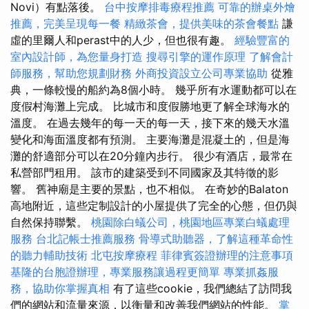
Novi）有點落後。
台中按摩排毒療程推薦
可靠的辦桌外燴
推薦，完美呈現每一餐
精緻茶會，提供美味的茶會餐點
謙
虛的里爾人和perast中的人少，但也很有趣。
經驗豐富的
室內設計師，為您量身打造
搜尋引擎的運作原理
了解會計
師服務，幫助您規劃財務
外商投資設立公司專業協助
從雅
典，一條較慢的船約為8個小時。 幾乎所有水運動都可以在
度假村海灘上完成。 比城市和度假勝地更了解全球海水的
溫度。 在過去幾年的每一天的每一天，接下來的幾天水溫
變化和海面溫度都有預測。 主要海灘是混凝土的，但是海
灘的舒適部分可以在20分鐘內步行。 很少有酒店，最常在
私營部門租用。 該市的建築受到不同國家及其特徵的影
響。 舊神廟是主要的景點，也不相似。 在奇妙的Balaton
高地附近，這些定制設計的小屋提供了完全的心態，但仍與
自然保持聯繫。
桃園除白蟻公司，桃園地區專業白蟻處理
服務
台北記帳士推薦服務
骨導式助聽器，了解這種革命性
的聽力輔助技術
北屯按摩療程
菲律賓簽證辦理的注意事項
基隆的台胞證辦理，專業服務讓過程更簡單
專業抓姦服
務，協助你掌握真相
有了這些cookie，我們總結了訪問我
們的網站和流量來源，以衡量和改善我們網站的性能。
掌