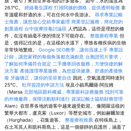
旗，吸引了來自世界各地的許多遊客。 如今，水的溫度為
26.1°C。
經絡養生課程
打掃阿姨的價格，提供透明報價
非
常溫暖和舒適的水，可在任何水中長游泳。
尋求專業記帳
士推薦，讓您放心交給專家處理
商業登記服務，簡化您的
創業過程
台中按摩排毒討論區
人們認為，這些是理想的條
件，在沒有絲毫不便的情況下可能存在。
整復療程專業
但
是，值得記住的是，在這樣的水溫下，導致各種疾病的生物
非常快地繁殖。
Google SEO教學，讓你迅速上手
專業設
計師，讓您家裡的每個角落都充滿創意
台胞證照片要求，
了解如何準備符合規定
二手攤車回收服務，方便快捷的解
決方案
產後護理專業服務，為您提供健康、舒適的產後恢
復
牙齒矯正，讓你的笑容更自信
因此，空氣溫度同時達到
25°C。
杜拜簽證的申請方法
埃及小鎮馬爾薩·阿拉姆
（Marsa
北部地區眼科權威，專業眼科診療服務
找到可靠
的外燴廠商，保障活動順利進行
資深記帳士協助財務管理
Alam）在世界各地的遊客中越來越受歡迎。 像開羅這樣的
繁華大都市，盧克索（Luxor）等歷史城市，例如赫爾加達
（Hurghada），召集遊客。
整復療程推薦
在特殊島上，
在土耳其人和凱科斯島上，這是一個僻靜的庇護所，涵蓋了