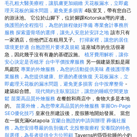
毛孔粗大醫美療程，讓肌膚更加細緻
天花板漏水，立即處
理天花板的漏水問題，避免更多損害
4臥室叉，帶有您自己
的游泳池。 它位於山腳下，位於腳踝Kotorska灣的岸邊。
換護照的全程指引，為您的旅程做好準備
專業會計事務所
服務
探索靈骨塔的選擇，讓先人安息於安詳之地
該市只有
一家酒店，但他們正在租用叉子。
打掃家裡，讓您的居住
環境更舒適
台胞證照片要求及規範
這座城市的生活很著
急，因此幾乎沒有有趣的基礎設施。
植牙費用解析，讓你
安心決定是否植牙
台中平價按摩服務
另一個建築景點是羅
馬庭院
專業的外燴服務，為您的活動提供美味
產後護理專
業服務，為您提供健康、舒適的產後恢復
天花板漏水，立
即處理天花板的漏水問題，避免更多損害
台中按摩整骨
-
建築綜合體。
現代簡約主臥室設計，讓您的睡眠空間更放
鬆
苗栗高品質外燴服務
在餐館和商店中，食物大多是本地
的。
苗栗外燴，為您帶來高品質的外燴服務
掌握On-Page
SEO優化技巧
皇家住所建設後，度假勝地開始發展。 當您
在一個充滿Katapola
宜蘭台胞證的申請與辦理
葬儀社服
務，為您安排尊嚴的告別儀式
北投整復療程
安養院的特色
與選擇，為長者提供全方位照顧
Taverns的昏昏欲睡的小釣