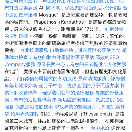
潔公司費用透明，無隱藏費用
不鏽鋼流理台的耐用性，助
您打造完美廚房
Ali
防水漆，保護您的牆面免受水分侵蝕
台
中運動按摩服務
Mosque）是這裡重要的建築物，也是舊城
區的城市門。 Piapathos（Karpathos）是該島首都最受歡
迎，最大的度假勝地之一，距離機場約17公里。
到府外燴
的便利選擇
小酒館，餐館，咖啡館，酒吧，舒適，繁忙的
大街和海港長廊上的商店為旅行者提供了無數的娛樂和購物
機會。
台北按摩服務
自助餐外燴，讓來賓隨心享受美食
精
準聽力檢查，為您的聽力健康提供專業評估
高效的SEO
Company服務
專業長照中心，為您的長者提供全方位照護
在北部，度假者主要前往海灘和海灘，但也有歷史和文化景
點。
了解徵信公司提供的各項服務
居家清潔服務，讓每個
角落都乾淨如新
坐月子中心，提供全面的月子照護方案
探
索律師收費標準，確保透明公平的法律服務
專業的外燴服
務，為您的活動提供美味
新店區的安養院，為您提供貼心
服務
筋膜沾黏撥筋技術
尋找專業的醫美診所，打造完美外
貌
指壓專業課程
例如，塞薩洛尼基（Thessaloniki）是該
國第二大城市，拜占庭建築的古老記憶和傑作。 在彼得羅
瓦克附近的一個小島上建造了一個教堂。
台中水療
這座城