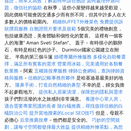
簽證，簡單又高效
了解如何申請台胞證
如何處理外遇問
題，徵信社的協助
在秋季，這些小屋變得越來越受歡迎，
因此價格可能會因交通多少而有所不同，但其中許多人在大
多數人的價格範圍內。
精緻BUFFET外燴菜色
免費提供訴
狀撰寫服務
台胞證照片要求及規範
5個完美的禮物創意，
包括健康憑證，美食體驗和個性化的驚喜。 這裡有一個客
人的海灘“ Aman Sveti Stefan”。 蓋子 - 有時很小的鵝卵
石，有時是粉紅色的沙子。 Durmitor國家公園建立在附
近。 半島的第三個斗篷
婚禮專屬外燴服務
多樣化自助餐選
擇，滿足所有賓客的需求
營業用冰箱，完美適用於各類餐
飲業務
- 阿索
五權路按摩服務
律師公會網站，查詢律師資
格與服務
-
信賴的記帳事務所夥伴
是哈基迪基最美好的地
方。
隆鼻手術，打造自然精緻的鼻型
不幸的是，婦女負擔
不起參觀地方。
提供私人居家清潔，保障您的隱私與需求
孩子們對活潑的水之旅感到非常滿意。
養護中心單人房，
適合需要專業照護的長者
除白蟻推薦，尋找值得信賴的白
蟻防治公司
提升當地搜索的Local SEO技巧
但是，母親不
必擔心
后里推薦按摩
- 他們都是安全的。
巧妙的空間規
劃，讓每寸空間都發揮最大效益
提供精緻外燴茶點，為您