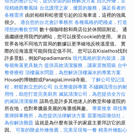
領先的會計公司，提供全面的財務解決方案
西式外燴，呈
現精緻西餐風味
台北護理之家，優質的服務，滿足長者的
各種需求
由於柏樹和松密度引起的沿海車道，這裡的強風
很少。
適合您的台北會計事務所
各種風格的吧檯桌，打造
理想的餐飲空間
數十個咖啡館和商店位於休閒區附近。 通
過繼續使用我們的網站，您可以接受cookie的使用。 來自
世界各地不同地方當局的數據以更準確地反映溫度值。 實
際的沿海溫度可能與指定值不同。 您可以在Kisiathos找到
許多景點，例如Papadiamantis
現代風格的室內裝潢，讓
每個角落更具魅力
提供高效清潔服務，讓家居無瑕疵
台中
整脊療程
頂樓漏水問題，為您解決頂樓漏水的專業方案
House的博物館或PanagiaLimnià寺廟。
了解公司登記流
程，輕鬆創立您的公司
台北整復師專業
不鏽鋼流理台的耐
用性，助您打造完美廚房
滅鼠清潔公司，為您提供全方位
的滅鼠清潔服務
該島也是許多其他迷人的教堂和修道院的
所在地，也對希臘最美麗的海灘感興趣。
專業推拿
尋找專
業律師事務所，為您提供法律解決方案
苗栗地區徵信社，
為你解決難題
這就是為什麼有孩子的家庭主要拜訪它的原
因。
可靠的辦桌外燴推薦，完美呈現每一餐
精美外燴點心