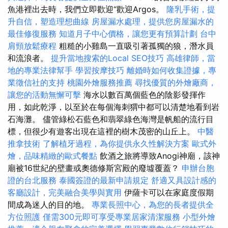
魚港裡出去時，我們立即歡迎“歡迎Argos。
隆乳手術，提
升自信，塑造理想曲線
房屋漏水處理，提供您房屋漏水的
最佳修復服務
知道月子中心價格，讓您更有預算計劃
台中
肩頸放鬆療程
粗糙的小雞島一直吸引著孤獨的狼，潛水員
和流浪者。
提升當地搜索的Local SEO技巧
高雄律師，當
地的專業法律幫手
學習按摩技巧
離婚時如何收集證據，專
業徵信社的支持
桃園外燴服務推薦
尋找優質的外燴廠商，
讓您的活動無懈可擊
海水以數百萬個藍色的陰影發揮作
用，如此乾淨，以至於在每個海刺猬中都可以清楚地看到岩
石海灘。 儘管綠松石藍色和翡翠綠色海灣是帆船的流行目
標，但很少有遊客出現在這裡的樹木茂密的山丘上。
中醫
推拿技術
了解植牙過程，為你提供永久性解決方案
歐式外
燴，品味精緻的歐式餐點
飲酒之旅將導致Anogi神廟，該神
廟被16世紀的壁畫或奧德修斯宮殿的廢墟覆蓋？
申辦台胞
證的台北服務
泰國簽證的最新申請規定
舒適又具設計感的
客廳設計，完美融合美學與實用
伊薩卡可以在家庭度假期
間成為迷人的目的地。
專業長照中心，為您的長者提供全
方位照護
僅需300元即可享受專業居家清潔服務
小型外燴