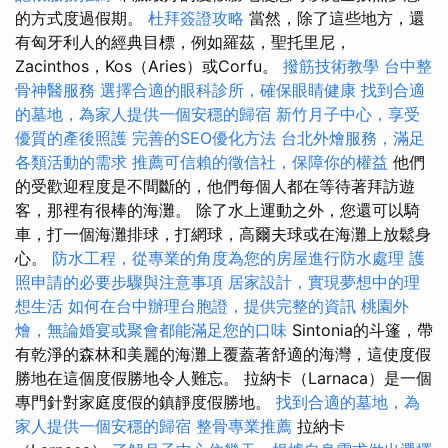
的方式度過假期。
杜拜簽證攻略
當然，除了這些地方，還
有匈牙利人的經典目標，例如羅茲，聖托里尼，
Zacinthos，Kos（Aries）或Corfu。
撥筋技術教學
台中整
骨神醫服務
選擇合適的眼科診所，確保眼睛健康
找到合適
的墓地，為家人提供一個安穩的歸宿
新竹月子中心，享受
優質的產後照護
完善的SEO優化方法
台北外燴服務，滿足
各類活動的需求
推薦可信賴的徵信社，保障你的權益
他們
的受歡迎程度是不間斷的，他們每個人都在等待著拜訪遊
客，那裡有很棒的海灘。 除了水上運動之外，您還可以騎
車，打一個海灘排球，打網球，高爾夫球或在海灘上放鬆身
心。
防水工程，從專業的角度為您的房屋進行防水處理
護
照申請的必要步驟與注意事項
居家設計，實現夢想中的理
想生活
如何在台中辦理台胞證，提供完整的資訊
桃園外
燴，無論婚宴或聚會都能滿足您的口味
Sintonia的斗篷，帶
有乾淨的森林和美麗的海灘上覆蓋著舒適的海灣，這使度假
勝地在這個度假勝地令人難忘。 拉納卡（Larnaca）是一個
專門針對家庭度假的鎮靜度假勝地。
找到合適的墓地，為
家人提供一個安穩的歸宿
整骨專業推薦
拉納卡