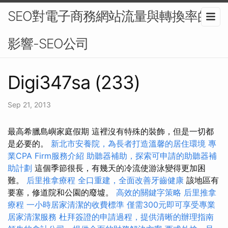
SEO對電子商務網站流量與轉換率的
影響-SEO公司
Digi347sa (233)
Sep 21, 2013
最高希臘島嶼家庭假期 這裡沒有特殊的裝飾，但是一切都
是必要的。
新北市安養院，為長者打造溫馨的居住環境
專
業CPA Firm服務介紹
助聽器補助，探索可申請的助聽器補
助計劃
這個季節很長，有幾天的冷流使游泳變得更加困
難。
后里推拿療程
全口重建，全面改善牙齒健康
該地區有
要塞，修道院和公園的廢墟。
高效的關鍵字策略
后里推拿
療程
一小時居家清潔的收費標準
僅需300元即可享受專業
居家清潔服務
杜拜簽證的申請過程，提供清晰的辦理指南