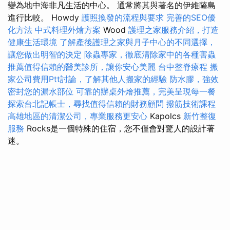
變為地中海非凡生活的中心。 通常將其與著名的伊維薩島
進行比較。 Howdy
護照換發的流程與要求
完善的SEO優
化方法
中式料理外燴方案
Wood
護理之家服務介紹，打造
健康生活環境
了解產後護理之家與月子中心的不同選擇，
讓您做出明智的決定
除蟲專家，徹底清除家中的各種害蟲
推薦值得信賴的醫美診所，讓你安心美麗
台中整脊療程
搬
家公司費用Ptt討論，了解其他人搬家的經驗
防水膠，強效
密封您的漏水部位
可靠的辦桌外燴推薦，完美呈現每一餐
探索台北記帳士，尋找值得信賴的財務顧問
撥筋技術課程
高雄地區的清潔公司，專業服務更安心
Kapolcs
新竹整復
服務
Rocks是一個特殊的住宿，您不僅會對驚人的設計著
迷。