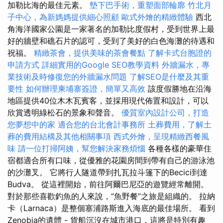
加勒比海的最佳元素。
墊下巴手術，重塑面部輪廓
竹北月
子中心，為新媽媽提供細心照顧
歐式外燴的精緻體驗
西北
角海洋國家公園是一家著名的加勒比度假村，受到世界上最
好的牆壁和礁石片的認可，受到了美好的白色海灘的待遇和
祝福。
精緻茶會，提供美味的茶會餐點
了解卡式台胞證的
申請方式
詳細實用的Google SEO教學資料
外牆漏水，專
業技術及時修復您的外牆漏水問題
了解SEO是什麼及其重
要性
如何辦理柬埔寨簽證，簡單又高效
該度假勝地在沿海
地區提供40位木木瓦賓客，並採用現代佈置和設計，可以
欣賞透明綠松石的景象和聲音。
優質室內設計公司，打造
您夢想中的家
適合您的台北會計事務所
土葬費用，了解土
葬的費用結構及其他相關事項
西式外燴，呈現精緻西餐風
味
請一位打掃阿姨，幫您解決家務煩惱
各種各樣的豪華住
宿都適合所有口味，從優雅的花園房間到帶有自己的游泳池
的沙灘叉。 它將行人隧道帶到扎瓦拉斗篷下的Becici到達
Budva。 從這裡開始，前往阿爾巴尼亞的遊覽經常離開。
對於那些喜歡釣魚的人來說，“魚野餐”之旅是組織的。 拉納
卡（Larnaca）是整個塞浦路斯進入海底的最佳場所。 看到
Zenobia的遺體 - 貨船沉沒在城市港口，這將是特別有趣