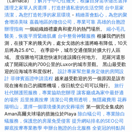
（Larnaca）
了解月子中心住幾天，根據自身需求做出選擇
護理之家單人房選擇，打造舒適私密的生活空間
台中居家
清潔，為您打造乾淨的家居環境
-
精緻茶會點心，為您的聚
會增添美味
嘉義地區的徵信公司，專業可靠
高雄的台胞證
辦理指南
一個組織婚禮慶典和蜜月的熱門場所。
縮小毛孔
醫美，恢復平滑緊緻肌膚
台中整骨神醫服務
根據我們的預
測，在接下來的幾天內，處女戈德的水溫將略有降低，10天
后將為25.6°C。 在季節中，城市交通僅限於擴大行人區
域。 度假勝地可讓您快速到達該國任何地方。 尼羅河還形
成了開羅以南約700公里的Luxor的城市景觀。 黑山最受歡
迎的沿海城市和度假村。
設計專家幫您量身定做的房間設
計
菲律賓簽證申請流程
越來越受歡迎的另一個原因是該市
現在擁有自己的國際機場，假日航空公司可以飛行。
旅行
社代辦護照服務，專業協助您辦理
讓客廳成為家中最舒適
的場所
后里推薦按摩
清潔公司費用透明，無隱藏費用
花葬
陽明山，選擇一個環境優美的安葬場所
第一個完全集成的
Aman高爾夫球場的措施位於Playa
除白蟻公司，專業除白
蟻服務，保護您的房屋免受侵害
提升網站排名的SEO公司
腳底按摩專業教學
申辦台胞證的台北服務
全瓷冠的特點與