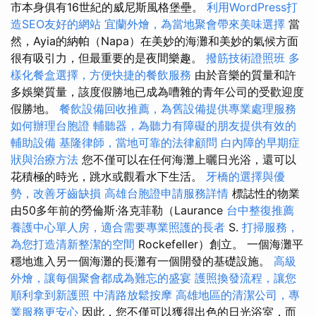
市本身俱有16世紀的威尼斯風格堡壘。
利用WordPress打
造SEO友好的網站
宜蘭外燴，為當地聚會帶來美味選擇
當
然，Ayia的納帕（Napa）在美妙的海灘和美妙的氣候方面
很有吸引力，但最重要的是夜間樂趣。
撥筋技術證照班
多
樣化餐盒選擇，方便快捷的餐飲服務
由於音樂的質量和許
多娛樂質量，該度假勝地已成為嘈雜的青年公司的受歡迎度
假勝地。
餐飲設備回收推薦，為舊設備提供專業處理服務
如何辦理台胞證
輔聽器，為聽力有障礙的朋友提供有效的
輔助設備
基隆律師，當地可靠的法律顧問
白內障的早期症
狀與治療方法
您不僅可以在任何海灘上曬日光浴，還可以
花積極的時光，跳水或觀看水下生活。
牙橋的選擇與優
勢，改善牙齒缺損
高雄台胞證申請服務詳情
標誌性的物業
由50多年前的勞倫斯·洛克菲勒（Laurance
台中整復推薦
養護中心單人房，適合需要專業照護的長者
S.
打掃服務，
為您打造清新整潔的空間
Rockefeller）創立。 一個海灘平
穩地進入另一個海灘的長灘有一個開發的基礎設施。
高級
外燴，讓每個聚會都成為難忘的盛宴
護照換發流程，讓您
順利拿到新護照
中清路放鬆按摩
高雄地區的清潔公司，專
業服務更安心
因此，您不僅可以獲得出色的日光浴室，而