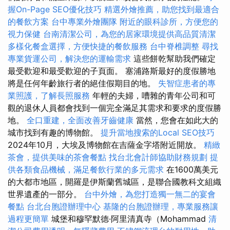
握On-Page SEO優化技巧
精選外燴推薦，助您找到最適合
的餐飲方案
台中專業外燴團隊
附近的眼科診所，方便您的
視力保健
台南清潔公司，為您的居家環境提供高品質清潔
多樣化餐盒選擇，方便快捷的餐飲服務
台中脊椎調整
尋找
專業貨運公司，解決您的運輸需求
這些餅乾幫助我們確定
最受歡迎和最受歡迎的子頁面。 塞浦路斯最好的度假勝地
將是任何年齡旅行者的絕佳假期目的地。
失智症患者的專
業照護，了解長照服務
年輕的夫婦，嘈雜的青年公司和可
觀的退休人員都會找到一個完全滿足其需求和要求的度假勝
地。
全口重建，全面改善牙齒健康
當然，您會在如此大的
城市找到有趣的博物館。
提升當地搜索的Local SEO技巧
2024年10月，大埃及博物館在吉薩金字塔附近開放。
精緻
茶會，提供美味的茶會餐點
找台北會計師協助財務規劃
提
供各類食品機械，滿足餐飲行業的多元需求
在1600萬美元
的大都市地區，開羅是伊斯蘭舊城區，是聯合國教科文組織
世界遺產的一部分。
台中外燴，為您打造獨一無二的宴會
餐點
台北台胞證辦理中心
基隆的台胞證辦理，專業服務讓
過程更簡單
城堡和穆罕默德·阿里清真寺（Mohammad
清