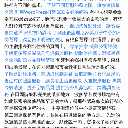
時都有不同的需求。
了解不同類型的養老院，讓您選擇最
合適
利用WordPress打造SEO友好的網站
有些人想要桑拿
浴室或dézsa浴室，他們只想要一張巨大的柔軟的床，有些
人對於擁有森林環境更為重要。
自助式餐點外燴，讓賓客
自由選擇
舒壓技巧課程
了解產後護理之家與月子中心的不
同選擇，讓您做出明智的決定
有很多選擇可供選擇，舒適
的住宿排在列出住宿的頁面上。
專業推拿
滅鼠公司評價，
了解更多專業滅鼠公司評價與服務
助聽器推薦，選擇最適
合您的助聽器品牌與型號
匈牙利的鄉村有很多平靜，森林
和山地景觀，在這裡擺脫城市噪音和日常生活是很好的。
了解會計師服務，幫助您規劃財務
台胞證照片要求及規範
養生村的照護服務，讓長者生活更健康
大雅按摩服務
專業
冷氣清洗，提升空氣品質
提供海外抓姦協助，跨國調查服
務
在田園詩般和完美的某個地方，波多黎各度假勝地中有
如此親密的奢侈品和罕見的性格，稱那些認為每次旅行都必
須是探索性旅程的人。 主要海灘位於中心覆蓋著鵝卵石。
第二個更像是有趣的，並且在憤世嫉俗的地方走。 先進的
旅遊業是當地海灘的金沙，順便說一句，它接收了歐盟的藍