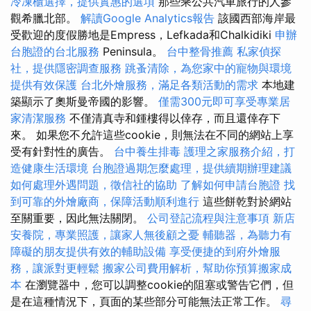
冷凍櫃選擇，提供實惠的選項
那些乘公共汽車旅行的人參
觀希臘北部。
解讀Google Analytics報告
該國西部海岸最
受歡迎的度假勝地是Empress，Lefkada和Chalkidiki
申辦
台胞證的台北服務
Peninsula。
台中整骨推薦
私家偵探
社，提供隱密調查服務
跳蚤清除，為您家中的寵物與環境
提供有效保護
台北外燴服務，滿足各類活動的需求
本地建
築顯示了奧斯曼帝國的影響。
僅需300元即可享受專業居
家清潔服務
不僅清真寺和鍾樓得以倖存，而且還倖存下
來。 如果您不允許這些cookie，則無法在不同的網站上享
受有針對性的廣告。
台中養生排毒
護理之家服務介紹，打
造健康生活環境
台胞證過期怎麼處理，提供續期辦理建議
如何處理外遇問題，徵信社的協助
了解如何申請台胞證
找
到可靠的外燴廠商，保障活動順利進行
這些餅乾對於網站
至關重要，因此無法關閉。
公司登記流程與注意事項
新店
安養院，專業照護，讓家人無後顧之憂
輔聽器，為聽力有
障礙的朋友提供有效的輔助設備
享受便捷的到府外燴服
務，讓派對更輕鬆
搬家公司費用解析，幫助你預算搬家成
本
在瀏覽器中，您可以調整cookie的阻塞或警告它們，但
是在這種情況下，頁面的某些部分可能無法正常工作。
尋