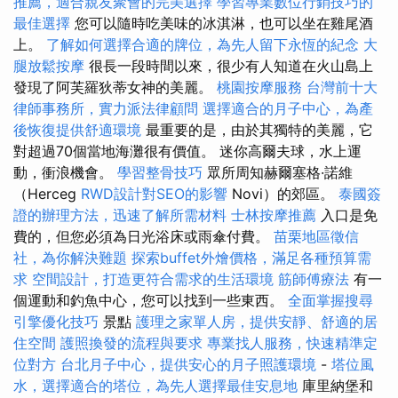
推薦，適合親友聚會的完美選擇
學習專業數位行銷技巧的
最佳選擇
您可以隨時吃美味的冰淇淋，也可以坐在雞尾酒
上。
了解如何選擇合適的牌位，為先人留下永恆的紀念
大
腿放鬆按摩
很長一段時間以來，很少有人知道在火山島上
發現了阿芙羅狄蒂女神的美麗。
桃園按摩服務
台灣前十大
律師事務所，實力派法律顧問
選擇適合的月子中心，為產
後恢復提供舒適環境
最重要的是，由於其獨特的美麗，它
對超過70個當地海灘很有價值。 迷你高爾夫球，水上運
動，衝浪機會。
學習整骨技巧
眾所周知赫爾塞格·諾維
（Herceg
RWD設計對SEO的影響
Novi）的郊區。
泰國簽
證的辦理方法，迅速了解所需材料
士林按摩推薦
入口是免
費的，但您必須為日光浴床或雨傘付費。
苗栗地區徵信
社，為你解決難題
探索buffet外燴價格，滿足各種預算需
求
空間設計，打造更符合需求的生活環境
筋師傅療法
有一
個運動和釣魚中心，您可以找到一些東西。
全面掌握搜尋
引擎優化技巧
景點
護理之家單人房，提供安靜、舒適的居
住空間
護照換發的流程與要求
專業找人服務，快速精準定
位對方
台北月子中心，提供安心的月子照護環境
-
塔位風
水，選擇適合的塔位，為先人選擇最佳安息地
庫里納堡和