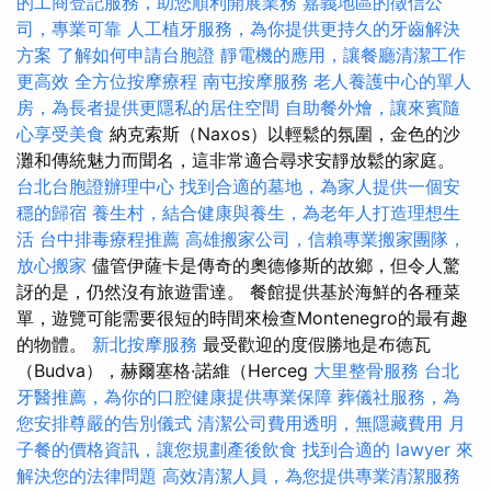
的工商登記服務，助您順利開展業務
嘉義地區的徵信公
司，專業可靠
人工植牙服務，為你提供更持久的牙齒解決
方案
了解如何申請台胞證
靜電機的應用，讓餐廳清潔工作
更高效
全方位按摩療程
南屯按摩服務
老人養護中心的單人
房，為長者提供更隱私的居住空間
自助餐外燴，讓來賓隨
心享受美食
納克索斯（Naxos）以輕鬆的氛圍，金色的沙
灘和傳統魅力而聞名，這非常適合尋求安靜放鬆的家庭。
台北台胞證辦理中心
找到合適的墓地，為家人提供一個安
穩的歸宿
養生村，結合健康與養生，為老年人打造理想生
活
台中排毒療程推薦
高雄搬家公司，信賴專業搬家團隊，
放心搬家
儘管伊薩卡是傳奇的奧德修斯的故鄉，但令人驚
訝的是，仍然沒有旅遊雷達。 餐館提供基於海鮮的各種菜
單，遊覽可能需要很短的時間來檢查Montenegro的最有趣
的物體。
新北按摩服務
最受歡迎的度假勝地是布德瓦
（Budva），赫爾塞格·諾維（Herceg
大里整骨服務
台北
牙醫推薦，為你的口腔健康提供專業保障
葬儀社服務，為
您安排尊嚴的告別儀式
清潔公司費用透明，無隱藏費用
月
子餐的價格資訊，讓您規劃產後飲食
找到合適的 lawyer 來
解決您的法律問題
高效清潔人員，為您提供專業清潔服務