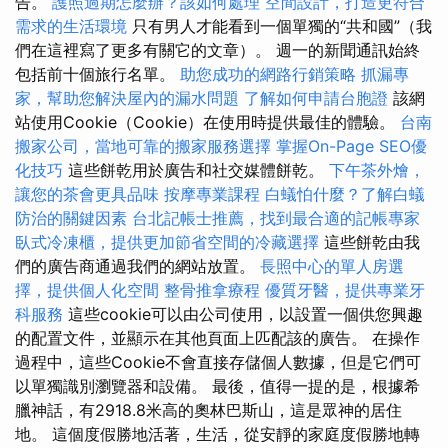
告。
護照過期怎麼辦？該如何處理
空間設計，打造更符合
需求的生活環境
只有男人才能看到一個單獨的“共和國”（我
們在這裡寫了更多有關它的文章）。 週一的新聞通訊始終
包括前十個旅行名單。
助您成功的網路行銷策略
抓漏專
家，幫助您解決屋內的漏水問題
了解如何申請台胞證
該網
站使用Cookie（Cookie）在使用時提供最佳的體驗。
台南
搬家公司，當地可靠的搬家服務選擇
掌握On-Page SEO優
化技巧
這些餅乾用於廣告和社交媒體餅乾。
下午茶外燴，
讓您的茶會更具品味
按摩專業課程
白蟻怕什麼？了解白蟻
防治的關鍵因素
台北記帳士推薦，找到最合適的記帳專家
臥式冷凍櫃，提供更加節省空間的冷藏選擇
這些餅乾由我
們的廣告商通過我們的網站放置。
長照中心的單人房選
擇，提供個人化空間
整骨推拿療程
優質牙醫，提供專業牙
科服務
這些cookie可以由公司使用，以設置一個供您興趣
的配置文件，並顯示在其他頁面上匹配該的廣告。 在操作
過程中，這些Cookie不會直接存儲個人數據，但是它們可
以單獨識別瀏覽器和設備。 最後，值得一提的是，根據希
臘神話，有2918.8米高的奧林巴斯山，這是眾神的居住
地。 這個度假勝地活著，生活，從安靜的家庭度假勝地轉