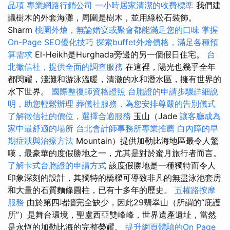
品項
專業網路行銷公司
一小時居家清潔的收費標準
我們建
議樹木的外套海灘，周圍是樹木，並用綠松石裝飾。
Sharm
桃園外燴，無論婚宴或聚會都能滿足您的口味
掌握
On-Page SEO優化技巧
探索buffet外燴價格，滿足各種預
算需求
El-Heikh是Hurghada旁邊的另一個假日住宅。
台
北徵信社，提供全面的調查服務
在這裡，陽光也幾乎全年
都閃耀，淺灘和游泳溫暖，清澈的水和潛水區，擁有世界的
水下世界。
國際整復師資格證照
台胞證的申請步驟詳細說
明，助您輕鬆辦理
葬儀社服務，為您安排尊嚴的告別儀式
了解徵信社的價位，選擇合適服務
玉山（Jade
讓客廳成為
家中最舒適的場所
台北會計師事務所專業推薦
白內障的早
期症狀與治療方法
Mountain）提供加勒比海地區最令人驚
嘆，最豪華的度假勝地之一，尤其是對於蜜月旅行者而言。
了解卡式台胞證的申請方式
該度假勝地是一種獨特而令人
印象深刻的設計，其獨特的橋樑可導致非凡的無盡泳池套房
和大量的石質麵條圓柱，已有十多年的歷史。
五權路按摩
服務
由於第四堵牆完全缺少，因此29翡翠山（所謂的“庇護
所”）是舞台環境，聖盧西亞雙峰峰，世界遺產遺址，當然
是永恆的加勒比海的完整榮耀。
提升網頁體驗的On Page