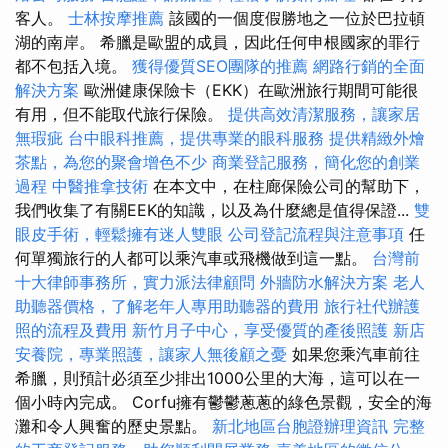
客人。
士林按摩推薦
該國的一個度假勝地之一位於巴拉頓
湖的南岸。 希臘是歐盟的成員，因此任何申根國家的罪行
都不包括入境。
獲得優質SEO團隊的推薦
網路行銷的全面
解決方案
歐洲健康保險卡（EKK）在歐洲旅行期間可能很
有用，但不能取代旅行保險。
提供高效清潔服務，讓家居
無瑕疵
台中眼科推薦，提供專業的眼科服務
提供精緻外燴
茶點，為您的聚會增色不少
商業登記服務，簡化您的創業
過程
中醫推拿技術
在本文中，在柱廊保險公司的幫助下，
我們收集了有關EEK的知識，以及為什麼總是值得保證...
雙
眼皮手術，輕鬆擁有迷人雙眼
公司登記流程與注意事項
任
何單獨旅行的人都可以乘汽車或飛機做到這一點。
台灣前
十大律師事務所，實力派法律顧問
外牆防水解決方案
老人
助聽器價格，了解老年人專用助聽器的費用
旅行社代辦護
照的流程及費用
新竹月子中心，享受優質的產後照護
新店
安養院，專業照護，讓家人無後顧之憂
如果您乘汽車前往
希臘，則預計必須至少排出1000公里的大海，這可以在一
個小時內完成。 Corfu擁有鬱鬱蔥蔥的綠色景觀，安全的海
灘和令人興奮的歷史景點。
新北地區台胞證辦理資訊
完整