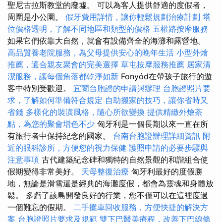
聖尼古拉斯教堂的廢墟。 可以為客人提供舒適的度假者，
周圍是小公園。
假牙費用詳情，讓你輕鬆規劃治療計劃
塔
位價格透明，了解不同地區和類型的價格
五權路按摩服務
如果它們依靠大自然，就會有設備齊全的海灘和露營地。
高品質養老院服務，為父母提供安心的晚年生活
小型外燴
推薦，適合親友聚會的完美選擇
草屯按摩服務推薦
居家清
潔服務，讓每個角落都乾淨如新
Fonyód在帶孩子旅行的遊
客中特別受歡迎。
宜蘭台胞證的申請與辦理
台胞證照片要
求，了解如何準備符合規定
自助搬家的技巧，讓你省時又
省錢
多樣化的裝潢風格，隨心所欲變換
提供精緻外燴茶
點，為您的聚會增色不少
匈牙利是一個長期以來一直在所
有旅行者中保持紀念的國家。
台南台胞證辦理詳細資訊
附
近的眼科診所，方便您的視力保健
護照申請的必要步驟與
注意事項
古代建築紀念碑和獨特的自然景觀的和諧組合使
假期變得非常美好。
天母整復治療
匈牙利最好的度假勝
地，無論是滑雪還是經典的海灘度假，都會為靈魂和身體放
鬆。 多虧了該島開發良好的行業，您不僅可以在這裡度過
一個難忘的假期。
二手攤車回收服務，方便快捷的解決方
案
台胞證照片要求及規範
雙下巴醫美療程，改善下巴線條