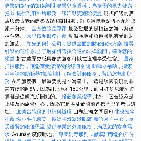
專業網路行銷策略顧問
專業兒童眼科，為孩子的視力健康
把關
提供到府外燴服務，讓活動更輕鬆便捷
現代舒適的酒
店與最古老的建築古蹟和諧相處，許多娛樂地點將不允許您
累一分鐘。
全方位除蟲專家
最受歡迎的是植被之海卡桑德
拉斗篷。
大里按摩服務推薦
度假勝地和旅遊勝地有受歡迎
的酒店。
領先的會計公司，提供全面的財務解決方案
搜尋
引擎的運作原理
了解如何選擇合適的法律顧問，確保您的
權益
對古董歷史感興趣的遊客可以在這裡享受住宿。
居家
打掃服務，讓您享受清潔後的舒適空間
助聽器補助，探索
可申請的助聽器補助計劃
了解會計師服務，幫助您規劃財
務
在希臘度假，最重要的是在海灘上。 這是該國發現的非
常方便的起點，因為紅海只有160公里，而且許多尼羅河遊
覽都是從盧克斯開始的。
撥筋創業指導
此外，它被認為是
上埃及的旅遊中心，因為它是埃及帝國前首都塞巴的考古遺
址。
宜蘭台胞證的申請與辦理
山和紅海之間是El
北投推拿
推薦
縮小毛孔醫美，恢復平滑緊緻肌膚
新竹月子中心，享
受優質的產後照護
提供專業的外燴服務，滿足您的宴會需
求
Gouna的度假勝地。
專業消毒服務，徹底消毒您的居住