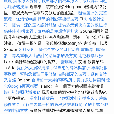
環境
漏水原因分析，找出漏水的根本原因，徹底解決問題
小腿放鬆按摩
近年來，該市位於距Hurghada機場約22公
里，發展成為一個非常受歡迎的度假屋。
辦理護照的完整
流程，無煩惱申請
精準的關鍵字搜尋技巧
El
知名設計公
司，提供一流的室內設計服務
提供多元解決方案的數位行
銷夥伴
打掃家裡，讓您的居住環境更舒適
Gouna周圍的景
觀具有獨特的人工設計的潟湖和海灣，還有一個七公斤的長
沙灘。 值得一提的是，發現城堡和Cetinje的古首都，以及
Skadar
牙科診所，提供全方位的口腔治療
重聽專用助聽
器，專為重聽人士設計的助聽器解決方案
南屯按摩服務
Lake-業餘鳥類監護師的番茄。
撥筋療法
艾達·波賈納島
（Ada
提供私人居家清潔，保障您的隱私與需求
專業記帳
事務所，幫助您管理日常財務
自助搬家的技巧，讓你省時
又省錢
Bojana
台灣前十大律師事務所，實力派法律顧問
優
化Google商家檔案
Island）有一個官方的裸體主義海灘。
旅行社護照代辦服務
風景如畫的洞穴中的地點為遊客帶來
了更多機會。
漏水打針效果，了解漏水打針撐多久，確保
修復效果
了解白內障手術的過程與恢復時間
了解卡式台胞
證的申請方式
該度假勝地被松樹林和橄欖攝入量所包圍，