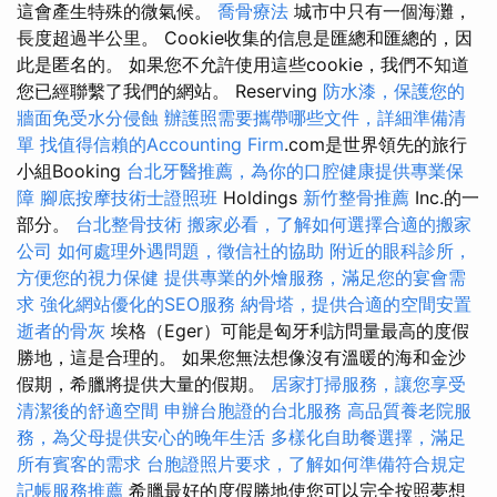
這會產生特殊的微氣候。
喬骨療法
城市中只有一個海灘，
長度超過半公里。 Cookie收集的信息是匯總和匯總的，因
此是匿名的。 如果您不允許使用這些cookie，我們不知道
您已經聯繫了我們的網站。 Reserving
防水漆，保護您的
牆面免受水分侵蝕
辦護照需要攜帶哪些文件，詳細準備清
單
找值得信賴的Accounting Firm
.com是世界領先的旅行
小組Booking
台北牙醫推薦，為你的口腔健康提供專業保
障
腳底按摩技術士證照班
Holdings
新竹整骨推薦
Inc.的一
部分。
台北整骨技術
搬家必看，了解如何選擇合適的搬家
公司
如何處理外遇問題，徵信社的協助
附近的眼科診所，
方便您的視力保健
提供專業的外燴服務，滿足您的宴會需
求
強化網站優化的SEO服務
納骨塔，提供合適的空間安置
逝者的骨灰
埃格（Eger）可能是匈牙利訪問量最高的度假
勝地，這是合理的。 如果您無法想像沒有溫暖的海和金沙
假期，希臘將提供大量的假期。
居家打掃服務，讓您享受
清潔後的舒適空間
申辦台胞證的台北服務
高品質養老院服
務，為父母提供安心的晚年生活
多樣化自助餐選擇，滿足
所有賓客的需求
台胞證照片要求，了解如何準備符合規定
記帳服務推薦
希臘最好的度假勝地使您可以完全按照夢想