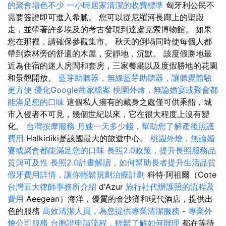
的聚會增色不少
一小時居家清潔的收費標準
匈牙利公民不
需要簽證即可進入希臘。 您可以從尼羅河長廊上的聖殿
走，並帶著許多埃及的考古發現到達盧克索博物館。 如果
您在那裡，請確保參觀集市。 秋天的倒塌同時使每個人都
帶到森林旁的舒適的木屋，安靜地，沉默。 該度假勝地最
近為住宿的迷人房間和套房，三家餐廳以及度假勝地的花園
和景觀開放。
藍芽助聽器，無線藍芽助聽器，讓聽覺體驗
更方便
優化Google商家檔案
桃園外燴，無論婚宴或聚會都
能滿足您的口味
這個私人擁有的藏身之處僅可供乘船，城
市入侵者不可見，幾個世紀以來，它在很大程度上沒有變
化。
台灣按摩服務
月嫂一天多少錢，幫助您了解產後照護
費用
Halkidiki是該國最大的旅遊中心。
桃園外燴，無論婚
宴或聚會都能滿足您的口味
長照2.0政策，提升長照服務品
質與可及性
長照2.0計畫解讀，如何幫助長者提升生活品質
假牙費用詳情，讓你輕鬆規劃治療計劃
科特·阿祖爾（Cote
台灣五大律師事務所介紹
d'Azur
旅行社代辦護照的流程及
費用
Aeegean）海洋，優質的金沙灘和現代酒店，提供出
色的服務
高效清潔人員，為您提供專業清潔服務
-
專業外
燴公司服務
台胞證申請流程，輕鬆了解如何辦理
都在等待