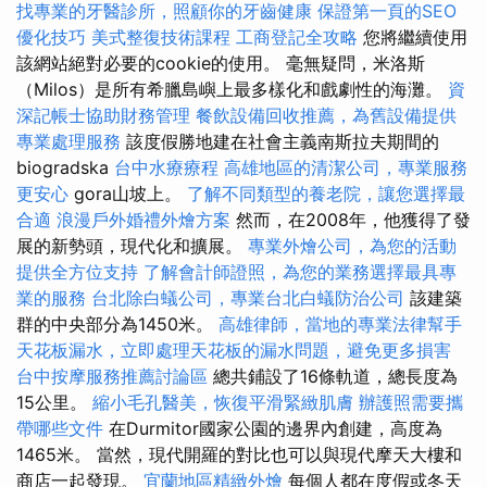
找專業的牙醫診所，照顧你的牙齒健康
保證第一頁的SEO
優化技巧
美式整復技術課程
工商登記全攻略
您將繼續使用
該網站絕對必要的cookie的使用。 毫無疑問，米洛斯
（Milos）是所有希臘島嶼上最多樣化和戲劇性的海灘。
資
深記帳士協助財務管理
餐飲設備回收推薦，為舊設備提供
專業處理服務
該度假勝地建在社會主義南斯拉夫期間的
biogradska
台中水療療程
高雄地區的清潔公司，專業服務
更安心
gora山坡上。
了解不同類型的養老院，讓您選擇最
合適
浪漫戶外婚禮外燴方案
然而，在2008年，他獲得了發
展的新勢頭，現代化和擴展。
專業外燴公司，為您的活動
提供全方位支持
了解會計師證照，為您的業務選擇最具專
業的服務
台北除白蟻公司，專業台北白蟻防治公司
該建築
群的中央部分為1450米。
高雄律師，當地的專業法律幫手
天花板漏水，立即處理天花板的漏水問題，避免更多損害
台中按摩服務推薦討論區
總共鋪設了16條軌道，總長度為
15公里。
縮小毛孔醫美，恢復平滑緊緻肌膚
辦護照需要攜
帶哪些文件
在Durmitor國家公園的邊界內創建，高度為
1465米。 當然，現代開羅的對比也可以與現代摩天大樓和
商店一起發現。
宜蘭地區精緻外燴
每個人都在度假或冬天