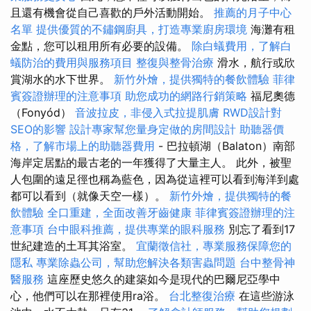
且還有機會從自己喜歡的戶外活動開始。
推薦的月子中心
名單
提供優質的不鏽鋼廚具，打造專業廚房環境
海灘有租
金點，您可以租用所有必要的設備。
除白蟻費用，了解白
蟻防治的費用與服務項目
整復與整骨治療
滑水，航行或欣
賞湖水的水下世界。
新竹外燴，提供獨特的餐飲體驗
菲律
賓簽證辦理的注意事項
助您成功的網路行銷策略
福尼奧德
（Fonyód）
音波拉皮，非侵入式拉提肌膚
RWD設計對
SEO的影響
設計專家幫您量身定做的房間設計
助聽器價
格，了解市場上的助聽器費用
- 巴拉頓湖（Balaton）南部
海岸定居點的最古老的一年獲得了大量主人。 此外，被聖
人包圍的遠足徑也稱為藍色，因為從這裡可以看到海洋到處
都可以看到（就像天空一樣）。
新竹外燴，提供獨特的餐
飲體驗
全口重建，全面改善牙齒健康
菲律賓簽證辦理的注
意事項
台中眼科推薦，提供專業的眼科服務
別忘了看到17
世紀建造的土耳其浴室。
宜蘭徵信社，專業服務保障您的
隱私
專業除蟲公司，幫助您解決各類害蟲問題
台中整骨神
醫服務
這座歷史悠久的建築如今是現代的巴爾尼亞學中
心，他們可以在那裡使用ra浴。
台北整復治療
在這些游泳