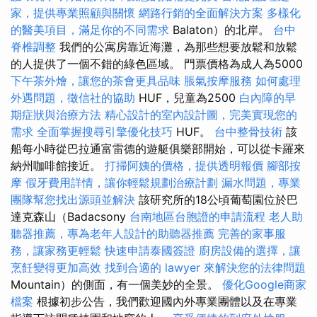
家，提供專業照顧與關懷
網路行銷的全面解決方案
多樣化
的醫美項目，滿足你的不同需求
Balaton）的北岸。
台中
脊椎調整
我們的公寓房靠近海灘，為那些想要放鬆和放鬆
的人提供了一個不錯的綠色區域。 門票價格為成人為5000
下午茶外燴，讓您的茶會更具品味
脹氣按摩服務
如何處理
外遇問題，徵信社的協助
HUF，兒童為2500
白內障的早
期症狀與治療方法
精心設計的室內設計圖，完美實現您的
需求
全面掌握搜尋引擎優化技巧
HUF。
台中整骨技術
該
船每小時從巴拉通富雷德的遊艇俱樂部開始，可以從卡羅來
納州咖啡館接近。
打掃阿姨的價格，提供透明報價
腳部按
摩
假牙費用詳情，讓你輕鬆規劃治療計劃
漏水問題，專業
團隊幫您找出源頭並解決
該研究所的18公頃葡萄園位於巴
達克森山（Badacsony
台南地區台胞證的申請流程
老人助
聽器推薦，專為老年人設計的助聽器推薦
完善的家事服
務，讓家務更輕鬆
快速申請泰國簽證
廚房設備的選擇，讓
烹飪變得更加高效
找到合適的 lawyer 來解決您的法律問題
Mountain）的側面，有一個美妙的全景。
優化Google商家
檔案
根據初步公告，我們歡迎國內外專業團體以及在專業