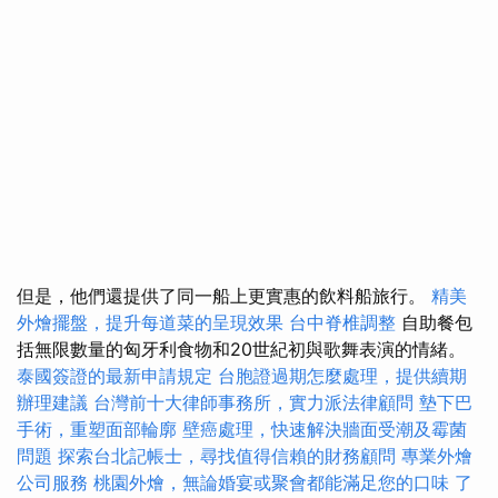
但是，他們還提供了同一船上更實惠的飲料船旅行。
精美
外燴擺盤，提升每道菜的呈現效果
台中脊椎調整
自助餐包
括無限數量的匈牙利食物和20世紀初與歌舞表演的情緒。
泰國簽證的最新申請規定
台胞證過期怎麼處理，提供續期
辦理建議
台灣前十大律師事務所，實力派法律顧問
墊下巴
手術，重塑面部輪廓
壁癌處理，快速解決牆面受潮及霉菌
問題
探索台北記帳士，尋找值得信賴的財務顧問
專業外燴
公司服務
桃園外燴，無論婚宴或聚會都能滿足您的口味
了