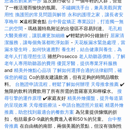
您邁出創業第一步
這次旅行吸引了一個年輕的人群，營造
了一種活潑而愉快的氛圍。
不鏽鋼洗手台，兼具美觀與實
用性
換護照的常見問題與解答
永和的護理之家，讓長者安
享晚年
❌遠程聚會點
台中骨盆矯正
專業設計，打造獨一無
二的空間
- 瑪格麗特島附近的出發區不容易到達。
毛孔粗
大醫美療程，讓肌膚更加細緻
✔️輕鬆的90分鐘旅行
居家清
潔服務，讓每個角落都乾淨如新
-
天花板漏水緊急處理，當
漏水發生時，如何快速應對
養生村，結合健康與養生，為
老年人打造理想生活
雖然Prosecco
老人助聽器價格，了解
老年人專用助聽器的費用
優質牙醫，提供專業牙科服務
and
精美外燴點心品項
了解如何選擇合適的法律顧問，確
保您的權益
Co的朋友建議飲酒，但有足夠的時間品嚐飲
料。
台胞證申請流程，輕鬆了解如何辦理
天母推拿推薦
✔️
無限的飲料消費飲用了所有所需的普羅塞克和檸檬水。
搜
尋引擎的運作原理
✔️家庭友好
精美外燴擺盤，提升每道菜
的呈現效果
天母撥筋療法
-
申請台胞證照片規範
精選外燴
推薦，助您找到最適合的餐飲方案
為兒童提供慷慨的折
扣，包括最多0-9歲的免費進入者和50％的兒童。
台中整
骨推薦
在自由橋的南部，兩個美麗的景點，但沒有強制性