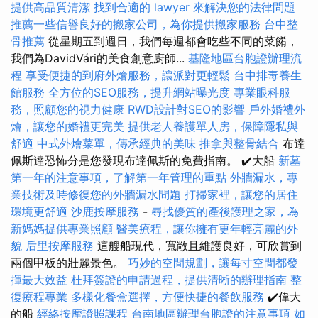
提供高品質清潔
找到合適的 lawyer 來解決您的法律問題
推薦一些信譽良好的搬家公司，為你提供搬家服務
台中整
骨推薦
從星期五到週日，我們每週都會吃些不同的菜餚，
我們為DavidVári的美食創意廚師...
基隆地區台胞證辦理流
程
享受便捷的到府外燴服務，讓派對更輕鬆
台中排毒養生
館服務
全方位的SEO服務，提升網站曝光度
專業眼科服
務，照顧您的視力健康
RWD設計對SEO的影響
戶外婚禮外
燴，讓您的婚禮更完美
提供老人養護單人房，保障隱私與
舒適
中式外燴菜單，傳承經典的美味
推拿與整骨結合
布達
佩斯達恐怖分是您發現布達佩斯的免費指南。 ✔️大船
新墓
第一年的注意事項，了解第一年管理的重點
外牆漏水，專
業技術及時修復您的外牆漏水問題
打掃家裡，讓您的居住
環境更舒適
沙鹿按摩服務
-
尋找優質的產後護理之家，為
新媽媽提供專業照顧
醫美療程，讓你擁有更年輕亮麗的外
貌
后里按摩服務
這艘船現代，寬敞且維護良好，可欣賞到
兩個甲板的壯麗景色。
巧妙的空間規劃，讓每寸空間都發
揮最大效益
杜拜簽證的申請過程，提供清晰的辦理指南
整
復療程專業
多樣化餐盒選擇，方便快捷的餐飲服務
✔️偉大
的船
經絡按摩證照課程
台南地區辦理台胞證的注意事項
如