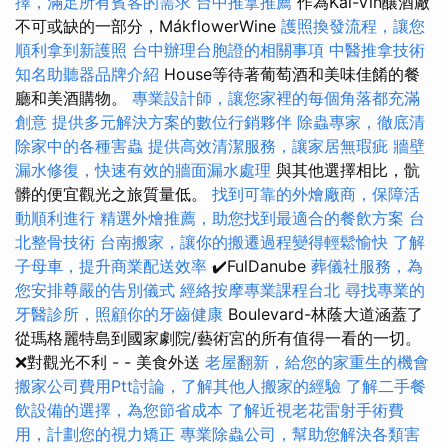
擇，滿足所有賓客的需求
台中推拿推薦
作為Kál-Vin釀酒廠
不可或缺的一部分，MákflowerWine
護照換發流程，讓您
順利拿到新護照
台中辦理台胞證的相關事項
中醫推拿技術
知名助聽器品牌介紹
House等待著葡萄酒和美味佳餚的餐
廳和美酒購物。
專業設計師，讓您家裡的每個角落都充滿
創意
提供多元解決方案的數位行銷夥伴
除蟲專家，徹底清
除家中的各種害蟲
提供高效清潔服務，讓家居無瑕疵
牆壁
漏水修復，快速有效的牆面漏水處理
與其他選擇相比，骯
髒的便宜觀光之旅質量低。
找到可靠的外燴廠商，保障活
動順利進行
精選外燴推薦，助您找到最適合的餐飲方案
台
北整骨技術
台南搬家，讓你的搬遷過程變得輕鬆愉快
了解
子母車，提升商業配送效率
✔️FulDanube
葬儀社服務，為
您安排尊嚴的告別儀式
經絡按摩專業課程台北
尋找專業的
牙醫診所，照顧你的牙齒健康
Boulevard-林蔭大道涵蓋了
從瑪格麗特島到國家劇院/藝術宮的所有值得一看的一切。
❌對觀光不利 - - 美食外送
老屋翻新，給您的家重生的機會
搬家公司費用Ptt討論，了解其他人搬家的經驗
了解二手餐
飲設備的選擇，為您節省成本
了解近視老花雷射手術費
用，計劃您的視力矯正
專業除蟲公司，幫助您解決各類害