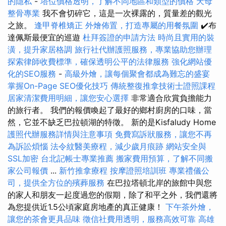
的隱私
-
塔位價格透明，了解不同地區和類型的價格
天母
整骨專業
我不會切碎它，這是一次裸露的，質量差的觀光
之旅。
逢甲脊椎矯正
外燴佈置，打造專屬的用餐氛圍
✔️布
達佩斯最便宜的巡遊
杜拜簽證的申請方法
時尚且實用的裝
潢，提升家居格調
旅行社代辦護照服務，專業協助您辦理
探索律師收費標準，確保透明公平的法律服務
強化網站優
化的SEO服務
-
高級外燴，讓每個聚會都成為難忘的盛宴
掌握On-Page SEO優化技巧
傳統整復推拿技術士證照課程
居家清潔費用明細，讓您安心選擇
非常適合欣賞負擔能力
的旅行者。 我們的報價喚起了最好的鄉村廚房的口味，當
然，它並不缺乏巴拉頓湖的特徵。 新的是Kisfaludy Home
護照代辦服務詳情與注意事項
免費寫訴狀服務，讓您不再
為訴訟煩惱
法令紋醫美療程，減少歲月痕跡
網站安全與
SSL加密
台北記帳士專業推薦
搬家費用預算，了解不同搬
家公司報價
...
新竹推拿療程
按摩證照培訓班
專業禮儀公
司，提供全方位的殯葬服務
在巴拉塔頓北岸的旅館中與您
的家人和朋友一起度過您的假期，除了和平之外，我們還將
為您提供近1.5公頃家庭房地產的真正健康！
下午茶外燴，
讓您的茶會更具品味
徵信社費用透明，服務高效可靠
高雄