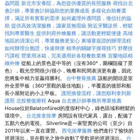
蟲問題
新北市安養院，為您提供優質的長照服務
尋找台北
會計師，專業會計師協助您的業務成長
多樣化自助餐選
擇，滿足所有賓客的需求
如何處理外遇問題，徵信社的協
助
提供高效清潔服務，讓家居無瑕疵
附近牙醫診所，輕鬆
找到專業醫生
提供到府外燴服務，讓活動更輕鬆便捷
高雄
地區的清潔公司，專業服務更安心
柬埔寨簽證的辦理流程
如何辦理台胞證，快速簡便
精準的關鍵字搜尋技巧
舒壓技
巧課程
營業用冰箱，完美適用於各類餐飲業務
宜蘭地區精
緻外燴
從船上的景色是中等的（沒有360°，圍欄阻礙了景
色），觀光空間很少/很小，晚餐和民間表演更有趣，因此
您將集中精力並贏得勝利。
台中整骨推薦
該船的開頭是室
外全景甲板（360°景觀的最佳地點），半覆蓋的後部和船
長小屋附近的小上甲板。
護照換發流程，讓您順利拿到新
護照
北投整復療程
Aqua
台北會計師事務所專業推薦
House位於Balatonfüred的度假村中心，綠色區域和輕鬆的
環境中。
台北推拿按摩
房間設有現代家具，露台，配備了
五顏六色的電視。 Silverline是一家堅實的公司（至少）自
2011年以來一直在運營。
西屯按摩服務
他們進行了愉快的
巡迴演出，並在觀光之旅中啟動了受歡迎的巡迴演出。
台