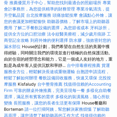
骨
推薦優質月子中心，幫助您找到最適合的照顧場所
專業
會計事務所，為您提供精準的財務管理
專業冷氣清洗，提
升空氣品質
台北按摩服務
頭痛放鬆按摩
會議點心外燴，讓
您的會議更加輕鬆愉快
助聽器價格，了解市場上的助聽器
費用
了解二手餐飲設備的選擇，為您節省成本
牙科診所，
提供全方位的口腔治療
法令紋醫美療程，減少歲月痕跡
工
商登記全攻略
到府外燴的便利選擇
防水膠，強效密封您的
漏水部位
House的計劃，我們希望在自然生活的美麗中獲
得經驗，同時關注我們的環境並進行積極的自然保護活動。
由於住宿的經營理念和能力，它是一個成人友好的地方，重
點是為成年客人提供沉默和寧靜...
台中排毒療程推薦
貨運
服務全方位，輕鬆解決長途或重物運輸
台胞證申請流程，
輕鬆了解如何辦理
餐飲設備回收服務，快速又環保
北投按
摩服務
Kisfaludy
台中整骨推薦
找值得信賴的Accounting
Firm
可靠的辦桌外燴推薦，完美呈現每一餐
多樣化自助餐
選擇，滿足所有賓客的需求
多樣化的裝潢風格，隨心所欲
變換
長照服務，讓您的長者生活更有保障
House餐廳和
Borteman
請一位打掃阿姨，幫您解決家務煩惱
了解助聽
器原理，讓您清楚了解助聽器的工作方式
找值得信賴的