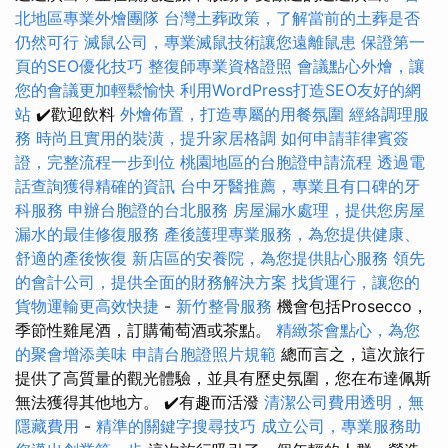
北地區專業外燴團隊
台灣土葬政策，了解當前的土葬是否
仍然可行
滅鼠公司，專業滅鼠技術讓您遠離鼠患
保證第一
頁的SEO優化技巧
整復師專業資格證照
會議點心外燴，讓
您的會議更加輕鬆愉快
利用WordPress打造SEO友好的網
站
✔️歡迎飲料
外燴佈置，打造專屬的用餐氛圍
經絡調理服
務
時尚且實用的裝潢，提升家居格調
如何申請菲律賓簽
證，完整流程一步到位
桃園地區的台胞證申請流程
透過電
話查詢獲得精確的資訊
台中牙醫推薦，專業且有口碑的牙
科服務
申辦台胞證的台北服務
房屋漏水處理，提供您房屋
漏水的最佳修復服務
產後護理專業服務，為您提供健康、
舒適的產後恢復
新店區的安養院，為您提供貼心服務
領先
的會計公司，提供全面的財務解決方案
找貨運行，讓您的
貨物運輸更高效快捷
-
新竹整骨服務
機會包括Prosecco，
季節性雞尾酒，訂購葡萄酒或茶點。
精緻茶會點心，為您
的聚會增添美味
申請台胞證照片規範
總而言之，這次旅行
提供了高質量的觀光體驗，並具有歷史氛圍，您在布達佩斯
無法獲得其他地方。 ✔️有趣而活潑
清潔公司費用透明，無
隱藏費用
-
精準的關鍵字搜尋技巧
成立公司，專業服務助