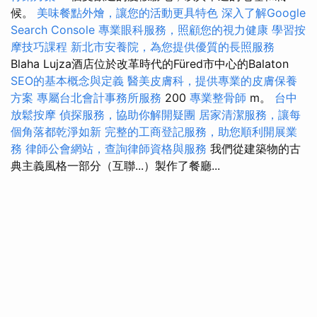
候。
美味餐點外燴，讓您的活動更具特色
深入了解Google
Search Console
專業眼科服務，照顧您的視力健康
學習按
摩技巧課程
新北市安養院，為您提供優質的長照服務
Blaha Lujza酒店位於改革時代的Füred市中心的Balaton
SEO的基本概念與定義
醫美皮膚科，提供專業的皮膚保養
方案
專屬台北會計事務所服務
200
專業整骨師
m。
台中
放鬆按摩
偵探服務，協助你解開疑團
居家清潔服務，讓每
個角落都乾淨如新
完整的工商登記服務，助您順利開展業
務
律師公會網站，查詢律師資格與服務
我們從建築物的古
典主義風格一部分（互聯...）製作了餐廳...