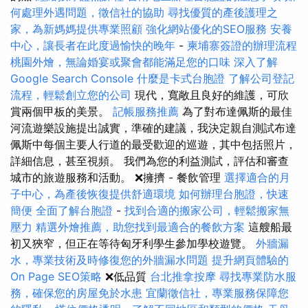
何處理外遇問題，徵信社的協助
尋找優質的產後護理之
家，為新媽媽提供專業照顧
強化網站優化的SEO服務
安養
中心，讓長者在此度過愉快的晚年
-
柬埔寨簽證的辦理流程
桃園外燴，無論婚宴或聚會都能滿足您的口味
深入了解
Google Search Console
什麼是卡式台胞證
了解公司登記
流程，輕鬆創立您的公司
現代，寬敞且良好的維護，可欣
賞兩個甲板的美景。
記帳服務推薦
為了對布達佩斯的最佳
河流遊樂設施提出誠實，準確的建議，我決定親自測試布達
佩斯中每個主要人行道的最受歡迎的巡遊，其中包括照片，
詳細信息，甚至視頻。 我們為您的利益測試，評估和審查
城市的旅遊服務和活動。 ❌擁擠 - 餐飲管理
選擇適合的月
子中心，為產後恢復提供舒適環境
如何辦理台胞證，快速
簡便
全面了解台胞證
-
找到合適的搬家公司，輕鬆搬家無
壓力
精選外燴推薦，助您找到最適合的餐飲方案
這艘船最
初又狹窄，但正在等待匈牙利學生參加學校遊覽。
外牆漏
水，專業技術及時修復您的外牆漏水問題
提升網頁體驗的
On Page SEO策略
❌低品質
台北推拿按摩
尋找專業防水服
務，確保您的房屋免於水患
宜蘭徵信社，專業服務保障您