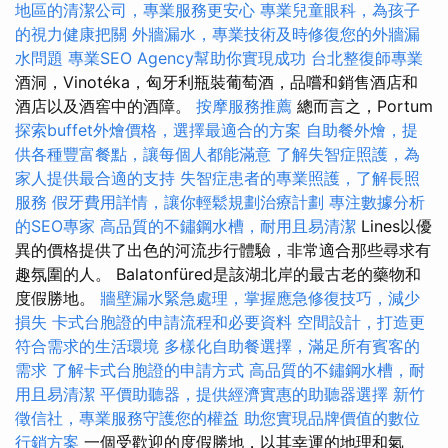
地區的清潔公司，專業服務更安心
專業兒童眼科，為孩子
的視力健康把關
外牆漏水，專業技術及時修復您的外牆漏
水問題
專業SEO Agency幫助你實現成功
台北整復師專業
酒洞，Vinotéka，匈牙利瓶裝葡萄酒，品嚐和銷售酒店和
酒店以及酒窖中的酒障。
按摩服務推薦
總而言之，Portum
探索buffet外燴價格，選擇最適合的方案
自助餐外燴，提
供各種豐富餐點，讓每個人都能滿意
了解失智症照護，為
家人提供最合適的支持
失智症患者的專業照護，了解長照
服務
假牙費用詳情，讓你輕鬆規劃治療計劃
專注數據分析
的SEO專家
高品質的不鏽鋼水槽，耐用且易清潔
Lines以優
異的價格提供了出色的河流步行體驗，非常適合那些尋求有
趣氛圍的人。 Balatonfüred是該湖北岸的最古老的藥物和
度假勝地。
牆壁漏水緊急處理，掌握應急修復技巧，減少
損失
卡式台胞證的申請流程和必要資料
空間設計，打造更
符合需求的生活環境
多樣化自助餐選擇，滿足所有賓客的
需求
了解卡式台胞證的申請方式
高品質的不鏽鋼水槽，耐
用且易清潔
平價助聽器，提供經濟實惠的助聽器選擇
新竹
徵信社，專業服務守護您的權益
助您實現品牌價值的數位
行銷方案
一個受歡迎的度假勝地，以其幸運的地理和氣