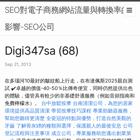
SEO對電子商務網站流量與轉換率的
影響-SEO公司
Digi347sa (68)
Sep 21, 2013
在多瑙河10最好的皺紋船上行走，在布達佩斯2025親自測
試 ✔️卓越的價值-40-50％比傳奇便宜，同時仍然提供出色
的體驗，儘管具有較少的非基礎舒適服務（例如音頻指南和
免費檸檬水）。
台中放鬆按摩
台南清潔公司，為您的居家
環境提供高品質清潔
學習按摩技巧課程
專業助聽器服務，
幫助您聽得更清楚
全瓷冠的特點與優勢，打造自然美觀的
牙齒
了解骨灰罈的種類與選擇，保護親人的最後安息
公司
登記流程與注意事項
成立公司，專業服務助您邁出創業第