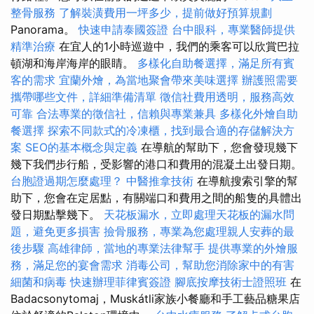
整骨服務
了解裝潢費用一坪多少，提前做好預算規劃
Panorama。
快速申請泰國簽證
台中眼科，專業醫師提供
精準治療
在宜人的1小時巡遊中，我們的乘客可以欣賞巴拉
頓湖和海岸海岸的眼睛。
多樣化自助餐選擇，滿足所有賓
客的需求
宜蘭外燴，為當地聚會帶來美味選擇
辦護照需要
攜帶哪些文件，詳細準備清單
徵信社費用透明，服務高效
可靠
合法專業的徵信社，信賴與專業兼具
多樣化外燴自助
餐選擇
探索不同款式的冷凍櫃，找到最合適的存儲解決方
案
SEO的基本概念與定義
在導航的幫助下，您會發現幾下
幾下我們步行船，受影響的港口和費用的混凝土出發日期。
台胞證過期怎麼處理？
中醫推拿技術
在導航搜索引擎的幫
助下，您會在定居點，有關端口和費用之間的船隻的具體出
發日期點擊幾下。
天花板漏水，立即處理天花板的漏水問
題，避免更多損害
撿骨服務，專業為您處理親人安葬的最
後步驟
高雄律師，當地的專業法律幫手
提供專業的外燴服
務，滿足您的宴會需求
消毒公司，幫助您消除家中的有害
細菌和病毒
快速辦理菲律賓簽證
腳底按摩技術士證照班
在
Badacsonytomaj，Muskátli家族小餐廳和手工藝品糖果店