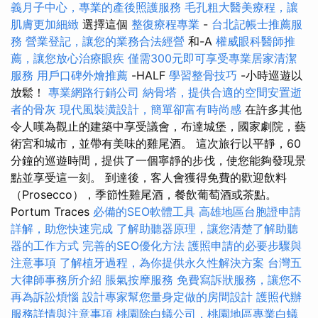
義月子中心，專業的產後照護服務
毛孔粗大醫美療程，讓
肌膚更加細緻
選擇這個
整復療程專業
-
台北記帳士推薦服
務
營業登記，讓您的業務合法經營
和-A
權威眼科醫師推
薦，讓您放心治療眼疾
僅需300元即可享受專業居家清潔
服務
用戶口碑外燴推薦
-HALF
學習整骨技巧
-小時巡遊以
放鬆！
專業網路行銷公司
納骨塔，提供合適的空間安置逝
者的骨灰
現代風裝潢設計，簡單卻富有時尚感
在許多其他
令人嘆為觀止的建築中享受議會，布達城堡，國家劇院，藝
術宮和城市，並帶有美味的雞尾酒。 這次旅行以平靜，60
分鐘的巡遊時間，提供了一個寧靜的步伐，使您能夠發現景
點並享受這一刻。 到達後，客人會獲得免費的歡迎飲料
（Prosecco），季節性雞尾酒，餐飲葡萄酒或茶點。
Portum Traces
必備的SEO軟體工具
高雄地區台胞證申請
詳解，助您快速完成
了解助聽器原理，讓您清楚了解助聽
器的工作方式
完善的SEO優化方法
護照申請的必要步驟與
注意事項
了解植牙過程，為你提供永久性解決方案
台灣五
大律師事務所介紹
脹氣按摩服務
免費寫訴狀服務，讓您不
再為訴訟煩惱
設計專家幫您量身定做的房間設計
護照代辦
服務詳情與注意事項
桃園除白蟻公司，桃園地區專業白蟻