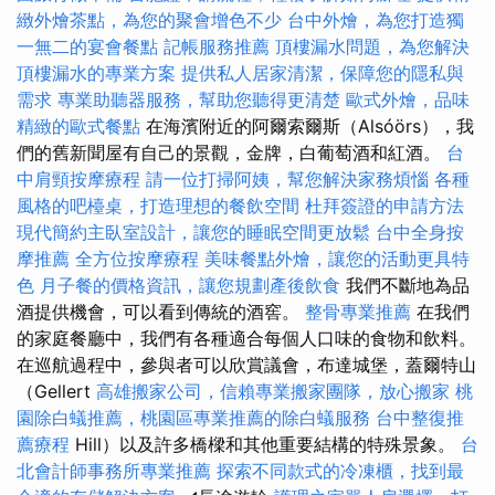
緻外燴茶點，為您的聚會增色不少
台中外燴，為您打造獨
一無二的宴會餐點
記帳服務推薦
頂樓漏水問題，為您解決
頂樓漏水的專業方案
提供私人居家清潔，保障您的隱私與
需求
專業助聽器服務，幫助您聽得更清楚
歐式外燴，品味
精緻的歐式餐點
在海濱附近的阿爾索爾斯（Alsóörs），我
們的舊新聞屋有自己的景觀，金牌，白葡萄酒和紅酒。
台
中肩頸按摩療程
請一位打掃阿姨，幫您解決家務煩惱
各種
風格的吧檯桌，打造理想的餐飲空間
杜拜簽證的申請方法
現代簡約主臥室設計，讓您的睡眠空間更放鬆
台中全身按
摩推薦
全方位按摩療程
美味餐點外燴，讓您的活動更具特
色
月子餐的價格資訊，讓您規劃產後飲食
我們不斷地為品
酒提供機會，可以看到傳統的酒窖。
整骨專業推薦
在我們
的家庭餐廳中，我們有各種適合每個人口味的食物和飲料。
在巡航過程中，參與者可以欣賞議會，布達城堡，蓋爾特山
（Gellert
高雄搬家公司，信賴專業搬家團隊，放心搬家
桃
園除白蟻推薦，桃園區專業推薦的除白蟻服務
台中整復推
薦療程
Hill）以及許多橋樑和其他重要結構的特殊景象。
台
北會計師事務所專業推薦
探索不同款式的冷凍櫃，找到最