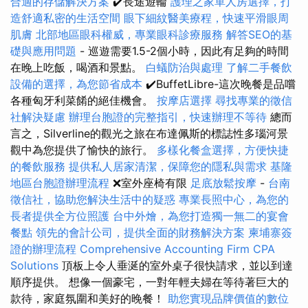
合適的存儲解決方案
✔️長途遊輪
護理之家單人房選擇，打
造舒適私密的生活空間
眼下細紋醫美療程，快速平滑眼周
肌膚
北部地區眼科權威，專業眼科診療服務
解答SEO的基
礎與應用問題
- 巡遊需要1.5-2個小時，因此有足夠的時間
在晚上吃飯，喝酒和景點。
白蟻防治與處理
了解二手餐飲
設備的選擇，為您節省成本
✔️BuffetLibre-這次晚餐是品嚐
各種匈牙利菜餚的絕佳機會。
按摩店選擇
尋找專業的徵信
社解決疑慮
辦理台胞證的完整指引，快速辦理不等待
總而
言之，Silverline的觀光之旅在布達佩斯的標誌性多瑙河景
觀中為您提供了愉快的旅行。
多樣化餐盒選擇，方便快捷
的餐飲服務
提供私人居家清潔，保障您的隱私與需求
基隆
地區台胞證辦理流程
❌室外座椅有限
足底放鬆按摩
-
台南
徵信社，協助您解決生活中的疑惑
專業長照中心，為您的
長者提供全方位照護
台中外燴，為您打造獨一無二的宴會
餐點
領先的會計公司，提供全面的財務解決方案
柬埔寨簽
證的辦理流程
Comprehensive Accounting Firm CPA
Solutions
頂板上令人垂涎的室外桌子很快請求，並以到達
順序提供。 想像一個豪宅，一對年輕夫婦在等待著巨大的
款待，家庭氛圍和美好的晚餐！
助您實現品牌價值的數位