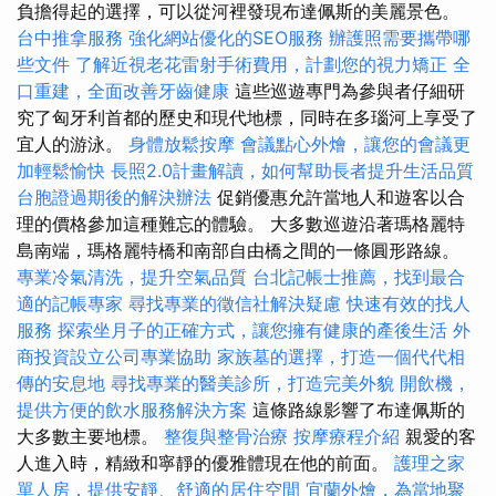
負擔得起的選擇，可以從河裡發現布達佩斯的美麗景色。
台中推拿服務
強化網站優化的SEO服務
辦護照需要攜帶哪
些文件
了解近視老花雷射手術費用，計劃您的視力矯正
全
口重建，全面改善牙齒健康
這些巡遊專門為參與者仔細研
究了匈牙利首都的歷史和現代地標，同時在多瑙河上享受了
宜人的游泳。
身體放鬆按摩
會議點心外燴，讓您的會議更
加輕鬆愉快
長照2.0計畫解讀，如何幫助長者提升生活品質
台胞證過期後的解決辦法
促銷優惠允許當地人和遊客以合
理的價格參加這種難忘的體驗。 大多數巡遊沿著瑪格麗特
島南端，瑪格麗特橋和南部自由橋之間的一條圓形路線。
專業冷氣清洗，提升空氣品質
台北記帳士推薦，找到最合
適的記帳專家
尋找專業的徵信社解決疑慮
快速有效的找人
服務
探索坐月子的正確方式，讓您擁有健康的產後生活
外
商投資設立公司專業協助
家族墓的選擇，打造一個代代相
傳的安息地
尋找專業的醫美診所，打造完美外貌
開飲機，
提供方便的飲水服務解決方案
這條路線影響了布達佩斯的
大多數主要地標。
整復與整骨治療
按摩療程介紹
親愛的客
人進入時，精緻和寧靜的優雅體現在他的前面。
護理之家
單人房，提供安靜、舒適的居住空間
宜蘭外燴，為當地聚