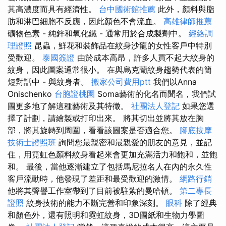
其高濃度而具有經濟性。
台中國術館推薦
此外，顏料與脂
肪和淋巴細胞不反應，因此顏色不會流血。
高雄律師推薦
礦物色素 - 純鋅和氧化鐵 - 通常用於合成製劑中。
經絡調
理證照
昆蟲，鮮花和裝飾品在紋身沙龍的女性客戶中特別
受歡迎。
泰國簽證
由於成本高昂，許多人買不起大紋身的
紋身，因此圖案通常很小。 在與烏克蘭紋身趨勢代表的簡
短對話中 - 與紋身者。
搬家公司費用ptt
我們以Anna
Onischenko
台胞證桃園
Soma藝術的化名而聞名，我們試
圖更多地了解這種藝術及其特徵。
社團法人登記
如果您選
擇了計劃，請繪製或打印出來。 將其切出並將其放在胸
部，將其旋轉到周圍，看看該圖案是否適合您。
腳底按摩
技術士證照班
詢問您最親密和最親愛的朋友的意見，並記
住，用霓虹色顏料紋身看起來會更加充滿活力和飽和，並飽
和。 最後，當他逐漸建立了包括馬尼拉名人在內的永久性
客戶流動時，他發現了差距和最受歡迎的激情。
網路行銷
他將其聲譽工作室帶到了目前被駐紮的曼哈頓。
第二專長
證照
紋身技術的能力不斷完善和印象深刻。
眼科
除了經典
和顏色外，還有照明和霓虹紋身，3D圖紙和生物力學圖