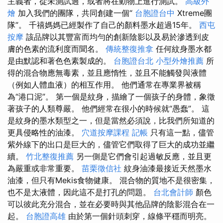
主義者，從未測試過，或者將在動物上進行測試。
高級外
燴
加入我們的團隊，共同創建一個“
台胞證台中
Xtreme團
隊”。 千禧媽媽已經製作了自己的顏料墨水超過15年。
西屯
按摩
該品牌以其豐富而均勻的創新陰影以及易於滲透到皮
膚的色素的流利度而聞名。
傳統整復推拿
任何紋身墨水都
是由默認和著色色素製成的。
台胞證台北
小型外燴推薦
所
得的混合物應無毒素，並且應惰性，並且不能觸發與液體
（例如人體血液）的相互作用。 他們通常在專業界被稱
為“港口泥”。 第一個是紋身，描繪了一個孩子的身體，象徵
著孩子的人類尊嚴。 他們經常在很小的時候就“愚蠢”。 這
是紋身的墨水類型之一，但是當然必須說，比我們所知道的
更具侵略性的油漆。
穴道按摩課程
記帳
只有這一點，儘管
紫外線下的出口是巨大的，儘管它們取得了巨大的成功並繼
續。
竹北整復推薦
另一側是它們會引起過敏反應，並且更
為嚴重或非常重要。
苗栗徵信社
紋身油漆最接近天然墨水
油漆，但只有Mekis食物健康。 混合物的質地不是很密集，
也不是太液體，因此這不是打孔的問題。
台北會計師
顏色
可以彼此充分混合，並在必要時與其他品牌的陰影混合在一
起。
台胞證高雄
由於第一個針頭刺穿，線條平穩而明亮。