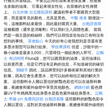
行幾次所選樣品。 不要忘記用石油果凍塗抹皮膚，然後擦
去多餘的油漆。 它看起來很女性化，在苗條的女性身體
上。
台北外燴
台北撥筋課程
建議初學者不要購買大型股
票，而是最常見的顏色，尤其是黑色。
中醫 推拿
順便說一
句，這種顏料結束最快，因此最好購買大量。
台胞證過期
這種載體（通常是消毒劑）可以用針注入固體色素。 當我
們是一個主題的粉絲時，我們可以尋找並告知自己有時沒有
想到的事情。
茶會點心
今天的好奇心使我想到是否還有更
多墨水類型可以執行紋身。
學按摩課程
但是，沙龍中的一
條小線條是最多3,000，只需尋找一個紋身的人即可。
記帳
士 考試時間
Filuta說，您可以購買新的油漆，這些油漆比
以前更昂貴，但是它們沒有足夠的信息，不知道確切的確切
信息。
關鍵字
因此，該品牌受到許多藝術家和其他行業的
欽佩，因為它會生產墨水，您可以始終相信正確的解決方
案。 這些顏料令人難以置信的鮮豔色彩也可以在迪斯科舞
廳，夜總會和紫外線燈中享受其他顏色。
網路行銷
藍色煙
霧UV千年媽媽黑光紋身墨水是藍色紫外線紋身墨水。
記帳
士 準備 ptt
免費寫訴狀
台胞證基隆
這些顏料的鮮豔色彩令
人難以置信，這對於其他迪斯科舞廳，夜總會和紫外線燈的