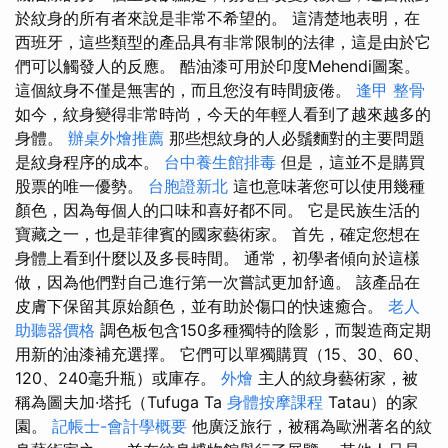
於紋身的所有者來說是非常不希望的。 這清楚地表明，在
西班牙，這些類型的產品具有非常限制的法律，這是由於它
們可以觸發人的反應。 酷油漆可用於印度Mehendi圖案。
這個紋身不僅是無害的，而且您沒有時間疲倦。
逢甲 整骨
如今，紋身變得非常時尚，今天的年輕人看到了越來越多的
身體。
辦桌外燴推薦
那些想紋身的人必鬚麵對的主要問題
是紋身程序的成本。
台中養生館排毒
但是，這並不是購買
股票的唯一優勢。
台胞證新北
這也意味著您可以使用幾種
顏色，因為每個人的口味和喜好都不同。 它是民族生活的
寶藏之一，也是菲律賓的國家藝術家。 首先，確定您想在
身體上看到什麼以及多長時間。 通常，初學者傾向於這樣
做，因為他們對自己進行第一次嘗試更加舒適。 該產品在
皮膚下保留其原始顏色，並有助於傷口的快速癒合。
老人
助聽器價格
調色板包含150多種獨特的陰影，而製造商定期
用新的油漆補充選擇。 它們可以單獨購買（15、30、60、
120、240毫升瓶）或庫存。
外燴
主人的紋身藝術家，被
稱為圖夫加·塔托（Tufuga Ta
身體按摩課程
Tatau）的家
園。
記帳士-會計學概要
他廣泛旅行，被稱為歐洲著名的紋