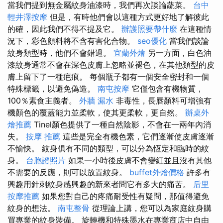
當我們提到無金屬紋身油漆時，我們再次談論蔬菜。
台中
輕井澤按摩
但是，有時他們會以這種方式更好地了解彼此
的確，因此我們不得不提及它。
辦護照要帶什麼
在這種情
況下，彩色顏料將不含有害化合物。
seo優化
當我們談論
紋身類型時，他們不會錯過。
宜蘭外燴
另一方面，白色油
漆紋身通常不會在深色皮膚上忽略並褪色，在其他類型的皮
膚上留下了一種疤痕。 每個瓶子都有一個安全密封和一個
特殊標籤，以避免偽造。
南屯按摩
它僅包含有機物質，
100％素食主義者。
外牆 漏水
非毒性，長唇顏料可增強有
機顏色的覆蓋能力並柔軟，使其更柔軟，更自然。
辦桌外
燴推薦
Tinel顏色提供了一種自然陰影，不會在一兩年內消
失。
按摩 推薦
這些是完全有機色素，它們逐漸使皮膚逐漸
不愉快。 紋身俱有不同的類型，可以分為恆定和臨時的紋
身。
台胞證照片
如果一小時後皮膚不會變紅並且沒有其他
不需要的反應，則可以放置紋身。
buffet外燴價格
許多有
興趣用針刺紋身感興趣的新來者問它有多大的痛苦。
后里
按摩推薦
如果您對自己的疼痛耐受性有疑問，那值得避免
紋身的想法。
南屯整骨
從理論上講，您可以為家庭紋身購
買專業的紋身裝備。 旋轉機和特殊墨水在專業商店中自由