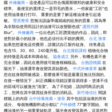
國
外燴廠商
- 這使產品可以符合俄羅斯聯邦的健康和安全
標準。 最便宜的選擇之一是羽毛的墨水，一些家庭“工匠”也
使用油漆進行打印。 重要的是要了解這種油漆會引起過
敏。
豐原整骨
您無法談論準備就緒的紋身的質量，因為專
為非類似使用而設計的油漆可以改變顏色或“
護照代辦
Blur”。
外燴廠商
一位出色的工匠讚賞他的作品，因此，即
使對於最小的紋身，他也必須付出不錯的費用。
台北 推拿
如果您想避免這些費用，請嘗試自己製作紋身。 待售產品
包含15、30、60、240毫升瓶。
台北撥筋課程
植物化合物
的特徵是高成本和壽命短。
協會成立
另外，有機色素不會
完全溶解，因此在應用後可能會模糊樣品。
台胞證桃園
在
陽光下，油漆通常會改變其原始顏色。
中式外燴菜單
如果
您在紋身期間被感染，那麼後果可能是嚴重且無法預測的。
在後一種情況下，糾正偶爾出現錯誤要容易得多 - 塗漆不佳
的區域可以被激光“清潔”。 為了不犯錯，請詢問商店的員
工，您將在其中購買紋身所需的消耗品。
新竹徵信社
閱讀
標籤上的內容
台中排毒推薦
-
接骨
其中包括該油漆的所有
成分。 每個無機顏料成分都以“
戶外婚禮
77”數字開始。 有
機油漆的另一個重要缺點是，陽光會改變其顏色，這當然對