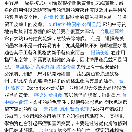
更容易。 紋身模式可能會影響從圖像質量到末端質量，紋
身的耐用性以及隨著時間的流逝的衰落速度以及其在手術後
的客戶的安全性。
台灣 按摩
糊狀物的顏色是黑色的，並保
留了皮膚上的皮膚。
buffet外燴價格
公司登記
它的中等質
地有助於創建身體的細紋並完全覆蓋大區域。
台胞證高雄
它在大約15分鐘內乾燥，然後去除薄膜。 但是，選擇完美
的墨水並不是一件容易的事，尤其是對於不知道哪種墨水最
適合其手工藝和風格的新手藝術家而言。
撥筋美容
在使用
指甲花之前，不需要切斷錐的角落，因此擠壓產品並不是問
題。
會議點心
高級外燴
經絡調理
尖端上有一個安全針，
必須將其刪除，您可以開始繪畫。 該品牌位於康涅狄格
州，以比昂貴的選擇低得多的價格生產高質量的油墨。
台
中 筋膜刀
Starbrite不會妥協，並獲得與大多數大品牌報價
競爭的質量。
辦桌外燴推薦
嘗試他們的旗艦，輻射墨水
台
中養生會館
- 柔和的顏色套件，以使每次彩色的柔軟色調都
留下深刻的印象。
天花板 漏水 緊急處理
該公司單獨或以
½盎司，1盎司和2盎司的瓶子分組提供標準顏色。 某些化
學物質也會引起癌症和基因突變，主要是通過從皮膚遷移到
淋巴結或肝臟。
台中spa
該公司在均勻性，恆定流速和抗