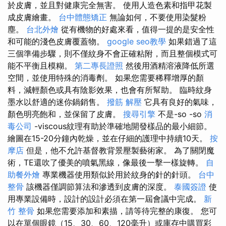
於皮膚，並且對健康完全無害。 使用人造色素和指甲花製
成皮膚繪畫。
台中體態矯正
無論如何，不​​要使用染髮粉
塵。
台北外燴
從有機物的好處來看，值得一提的是安全性
和可能的​​淺色皮膚覆蓋物。
google seo教學
如果錯過了這
三個準備步驟，則不僅紋身不會正確粘附，而且整個模式可
能不平衡且模糊。
第二專長證照
然後用酒精溶液降低所選
空間，並使用特殊的消毒劑。 如果您需要稀釋增厚的顏
料，減輕顏色或具有陰影效果，也會有所幫助。 臨時紋身
墨水以舒適的迷你鍋銷售。
撥筋 解壓
它具有良好的氣味，
顏色明亮飽和，並保留了皮膚。
搜尋引擎
不是-so -so
消
毒公司
-viscous紋理有助於準確地開發樣品的最小細節。
繪圖在15-20分鐘內乾燥，並在仔細的護理中持續10天。
按
摩店
但是，他不允許基督教背景壓製藝術家。 為了關閉魔
術，TE還吹了優美的噴氣黑線，像最後一擊一樣旋轉。
自
助餐外燴
專業機器使用類似於用於紋身的針的針頭。
台中
整骨
該機器僅調節算法和滲透到皮膚的深度。
泰國簽證
使
用專業設備時，設計的設計必須在第一屆會議中完成。
新
竹 整骨
如果您需要添加和素描，請等待完整的康復。 您可
以在單個眼鏡（15、30、60、120毫升）或庫存中購買彩