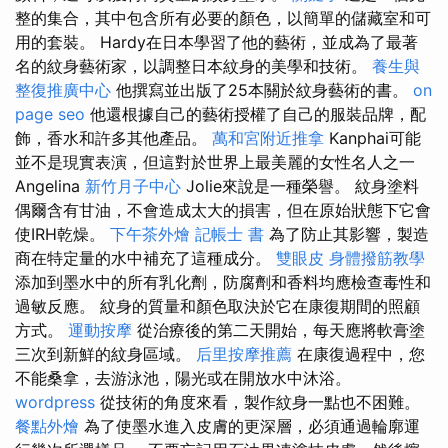
整的集合，其中包含所有必要的顏色，以簡單的儲藏室和可
用的套裝。 Hardy在日本學習了他的藝術，並成為了最著
名的紋身藝術家，以調整日本紋身的美學和技術。
養生與
整復推廣中心
他撰寫並出版了25本關於紋身藝術的書。
on
page seo
他還根據自己的藝術授權了自己的服裝品牌，配
飾，香水和許多其他產品。
萬和宮附近推拿
Kanphai可能
並不是現實表演，但這對於世界上最美麗的女性名人之一
Angelina
新竹月子中心
Jolie來說是一種榮譽。 紋身塗料
偶爾含有甘油，不會造成太大的損害，但在原始狀態下它會
使IRH乾燥。
下午茶外燴
記帳士 書
為了防止其影響，製造
商在特定量的水中補充了這種成分。
雙眼皮
身體撥筋教學
添加到墨水中的所有乳化劑，防腐劑和香料均應檢查毒性和
過敏反應。 紋身的質量和顏色取決於它在康復期間的照顧
方式。
運動按摩
從治療後的第二天開始，每天應將軟膏塗
三次到新鮮的紋身區域。
后里按摩推薦
在康復過程中，您
不能桑拿，去游泳池，陽光或在開放水中沐浴。
wordpress
從技術的角度來看，製作紋身一點也不困難。
餐點外燴
為了使墨水進入皮膚的更深層，必須通過輪廓運