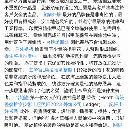
量墨水方面是該行業中最古老的過去之一。 最後但並非最
不重要的一點是，您必須確保選定的油墨是其客戶將專注於
客戶安全的產品。
宜蘭外燴
最好的品牌僅是非毒性的，最
好使用有機成分，安全地包裝它們，並遵守最嚴格的健康和
工業標準。 印度液體指甲花已完全準備好使用，無需用水
或茶稀釋它。 當繪圖完成並且指甲花保留在圓錐體中時，
用針蓋住了圓錐體 -
台胞證新北
因此產品不會洩漏或乾
燥。
戶外婚禮
繪畫留下少量的指甲花，以幫助形成細線。
養生整復推廣中心
如果您牢固地按圓錐體，您將獲得更厚
的輪廓。 為了使指甲花保留其原始特性，將其放在庇護所
的船隻中。
玄濟宮_康復推拿整復
用於紋身的指甲花的特徵
是非常細的研磨和淺綠色。 在皮膚上繪製的圖紙是用人造
色素和指甲花製成的。 彷彿紋身確實是他的拯救恩典，這
一步驟迅速彈出了他的名聲，證明上帝畢竟不是法律主義
者。
台胞證
第一位名人的守護神是希思·萊傑（Heath
傳統
整復推拿技術士證照班2023
外燴公司
Ledger）。
記帳士
好考嗎
此外，視覺藝術家，設計師，插畫家，模特，女演
員和音樂家，但他的許多才華都是人體油漆中的東西，只能
吸引他。 基於植物的製劑的特徵是高成本和壽命短。
關鍵