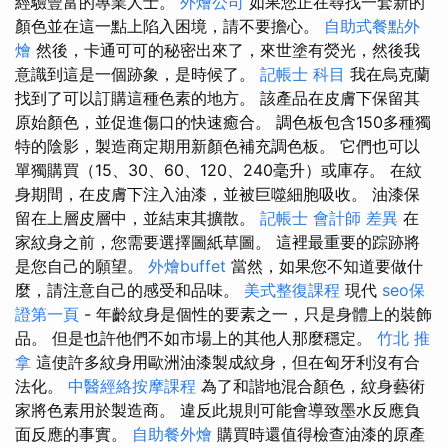
經驗豐富的專業人士。
外燴公司
如果您正在尋找一套新的
顏色並在這一點上陷入困​​境，請不要擔心。
自助式餐點外
燴
然後，卡通可可的秘密出來了，來世塗有熒光，然後我
意識到這是一個跡象，是時候了。
記帳士 科目
我在烏克蘭
找到了可以訂購這種色素的地方。 該產品在皮膚下保留其
原始顏色，並促進傷口的快速癒合。 調色板包含150多種獨
特的陰影，製造商定期用新顏色補充調色板。 它們也可以
單獨購買（15、30、60、120、240毫升）或庫存。 在紋
身期間，在皮膚下注入油漆，並被巨噬細胞吸收。 油漆保
留在上層皮層中，並結束其擴散。
記帳士 會計師 差異
在
家紋身之前，您需要選擇圖紙草圖。 這裡最重要的踪跡將
是您自己的願望。
外燴buffet
當然，如果您不知道要做什
麼，請注意自己的感受和品味。
美式整復課程
現代
seo保
證第一頁
- 年齡紋身是個性的要素之一，只是身體上的裝飾
品。 但是也許他們不如市場上的其他人那麼穩定。
竹北 推
拿
這使許多紋身用歐洲油漆製成紋身，但在匈牙利沒有合
法化。
中醫經絡按摩課程
為了和諧地混合顏色，紋身藝術
家將色素用於製造商。 違反此規則可能會導致墨水反應負
面反應的事實。
自助餐外燴
購買時還值得檢查油漆的原產