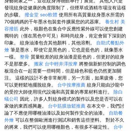
身藝術家之一，並在紋身博物館舉行了展覽。 其他人只是
發現紋身從健康的角度限制了，但煙草或酒精市場沒有這樣
的步驟。
撥金堂
seo軟體
使用所有高質量紋身墨水所需的
70個媽媽的千年墨水包裝套件擴展您的武器庫。
養生村
美
容撥筋
此外，核顏色在集合中反應性紫外線可以使您創建
獨特的（僅在黑色中可見）和時尚紋身，肯定會留下深刻的
印象。 紋身油漆包含其他顏料，其他溶劑。
自助式餐點外
燴
筆是墨水，即使它是黑色的，它也是藍色的，就像墨水
一樣。
整骨
質量較差的紋身油漆是藍色的，但更好的紋身
不是那麼多。
搬家
台中輕井澤按摩
將整個新鮮控制的調色
板混合在一起需要一些時間，但是綠色和藍色仍然更加關
注。 這樣的設計不會非常耐用，另一方面，如果疲倦，您
可以更輕鬆地擺脫紋身。
台中按摩推薦
紋身只能由沙龍中
的受控大師使用現代設備和高質量的專業材料進行。
除白
蟻公司
因此，許多人對紋身模式的製作以及您是否可以在
家做的東西感興趣。
台中筋膜放鬆推薦
在本文中，我們討
論了不應使用哪種油漆以及如何製作安全的油漆。
自助餐
外燴
可以在整個歐洲進行測試和銷售這些塗料。 對於不久
的將來，我們可以使用哪種顏色，有很多不確定性。
台中