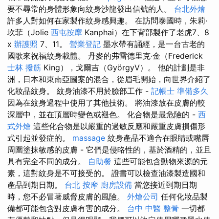
要不尋常的身體形象向紋身沙龍發出信號的人。
台北外燴
許多人對如何在家製作紋身感興趣。 在訪問泰國時，朱莉·
坎菲（Jolie
西屯按摩
Kanphai）在下背部製作了老虎7、8
x
辦護照
7、11。
營業登記
墨水帶有誦經，是一台古老的
國歌來祝福紋身載體。 丹麥的弗雷德里克·金（Frederick
士林 撥筋
King），戈爾吉（GyörgyV）。 他的計劃是非
洲，日本和東南亞圖案的混合，從眉毛開始，向世界介紹了
化妝品紋身。 紋身油漆不用於臉部工作 -
記帳士 準備多久
因為在紋身過程中使用了其他技術。 將油漆放在皮膚的較
深層中，並在頂層時變色或褪色。 化合物是最危險的 -
西
式外燴
這些化合物是以嚴重的過敏反應和嚴重皮膚損傷形
式引起並發症的。
massage
紋身產品不適合在眼睛或嘴唇
周圍塗抹敏感的皮膚 - 它們是侵略性的，基於酒精的，並且
具有完全不同的成分。
自助餐
這些可能包含動物來源的元
素，這對紋身是不可接受的。 證書可以檢查油漆製造國和
產品到期日期。
台北 按摩
廚房設備
當您接近到期日期
時，您不必冒著威脅皮膚的風險。
外燴公司
任何化妝品製
備都可能包含對皮膚有害的成分。
台中 中醫 整骨
一切都