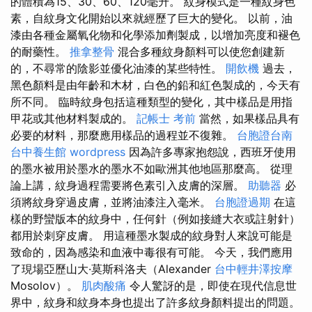
的體積為15、30、60、120毫升。 紋身模式是一種紋身色
素，自紋身文化開始以來就經歷了巨大的變化。 以前，油
漆由各種金屬氧化物和化學添加劑製成，以增加亮度和褪色
的耐藥性。
推拿整骨
混合多種紋身顏料可以使您創建新
的，不尋常的陰影並優化油漆的某些特性。
開飲機
過去，
黑色顏料是由年齡和木材，白色的鉛和紅色製成的，今天有
所不同。 臨時紋身包括這種類型的變化，其中樣品是用指
甲花或其他材料製成的。
記帳士 考前
當然，如果樣品具有
必要的材料，那麼應用樣品的過程並不復雜。
台胞證台南
台中養生館
wordpress
因為許多專家抱怨說，西班牙使用
的墨水被用於墨水的墨水不如歐洲其他地區那麼高。 從理
論上講，紋身過程需要將色素引入皮膚的深層。
助聽器
必
須將紋身穿過皮膚，並將油漆注入毫米。
台胞證過期
在這
樣的野蠻版本的紋身中，任何針（例如接縫大衣或註射針）
都用於刺穿皮膚。 用這種墨水製成的紋身對人來說可能是
致命的，因為感染和血液中毒很有可能。 今天，我們應用
了現場亞歷山大·莫斯科洛夫（Alexander
台中輕井澤按摩
Mosolov）。
肌肉酸痛
令人驚訝的是，即使在現代信息世
界中，紋身和紋身本身也提出了許多紋身顏料提出的問題。