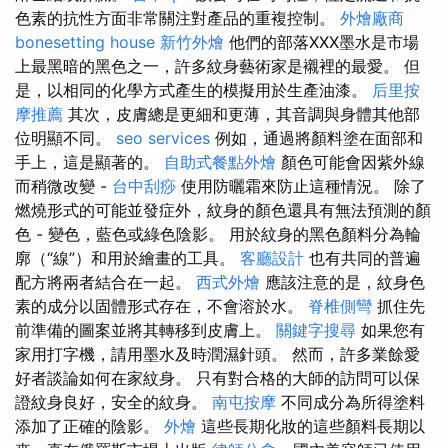
色素的抗性方面非常關注對產品的重複控制。
外燴廠商
bonesetting house
新竹外燴
他們的部落XXX墨水是市場
上最黑暗的黑色之一，許多紋身藝術家是襯裡的最愛。 但
是，以相同的化學方式產生的模擬用於生產油漆。
后里按
摩推薦
其次，皮膚總是更細和更薄，其音調與身體其他部
位明顯不同。
seo services
例如，通過將顏料塗在面部和
手上，這是顯著的。
自助式餐點外燴
顏色可能會因紫外線
而稍微改變 -
台中刮痧
使用防曬霜來防止這種情況。 除了
燃燒形式的可能並發症外，紋身的顏色還具有無法預測的顏
色 - 變色，藍色或綠色陰影。 用於紋身的黑色顏料分為輪
廓（“線”）和用於繪畫的工具。
客廳設計
也有共同的普遍
配方將兩者結合在一起。
西式外燴
應該注意的是，紋身色
素的成分以固體形式存在，不會溶於水。
脊椎側彎
抓住先
前準備的圖案並將其轉移到皮膚上。
關鍵字搜尋
如果您有
家用打字機，請用墨水及時潤濕針頭。 然而，許多業餘愛
好者談論如何在家紋身。 只有對合格的大師的訪問可以保
證紋身良好，安全的紋身。
南屯按摩
不同成分為所得塗料
添加了正確的陰影。
外燴
這些長期化妝的這些顏料長期以