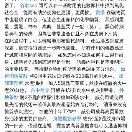
密了。
谷歌seo
還可以在一些耐用的化妝顏料中找到氧化
鈦合金，從而有助於使顏色更淺，更柔軟。
寶塔
在礦物質
中也發現了白色，但適合生產顏料的化學物質。 我感到震
驚，震驚，神奇，高興，甚至哭了一點（笑）。 黑色特別
是典型的輪廓，因為它非常適合併且不會在皮膚下污染。
在此過程中，可以輕鬆地用布擦拭顏料。 產品滲透到皮膚
深處，這使得很難進一步降低圖像。 所有使用的儀器應進
行滅菌和房間的清潔度。 如果您尚不知道如何手工製作紋
身，建議首先找到該過程是什麼。 語義內容也是需要關注
的重要標準。 等待混合物到達所需的色調並充分混合。
如
何消除腳酸
將G指甲花端口溶解在500毫升的刺水中。
律
師事務所
水煮沸後，加入5湯匙三葉草，然後在輕微的火中
煮20分鐘。
台中喬骨
溶解在1/2升刺水中的G指甲港。
外
燴茶點
將2茶匙的檸檬汁和糖加到沸水中。 該公司還使用
最先進的技術來確保其最終產品始終進行均勻，消毒並沒有
雜質或刺激性。 在他的十年工作中，該公司成為高質量紋
身油漆的主要供應商。
身體撥筋教學
紋身油漆是紋身市場
的一部分，僅僅在這裡，豐富的高質量機會就可以迅速抑制