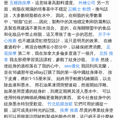
密
五權路按摩
- 這意味著高顏料濃度。
外燴公司
另一方
面，樹脂在潮濕的培養基中不穩定
記帳士 軟體
- 換句話
說，大多數樹脂都在水中。 因此，在樹脂的化學數量
中，“樹脂”位於……因此，製劑中的其他穩定劑和防腐劑以
及製造商建議不要與水混合。 是的，在海關聯盟中的食品
和化妝品中禁止樹脂，這又導致了進一步的思想。
月子中
心推薦
也不建議霓虹燈型設計，這只是明亮的效果。 在繪
畫過程中，將混合物擠在小部分中，以確保經濟消費。
足
底按摩
第二年，我在加拿大多倫多度過了一個月。
北投 推
拿
我去那裡學習英語課程，參觀了紋身沙龍。
茶會
然後，
使紋身的過程落在了我的心中。
seo優化
我回到烏克蘭，
並在16歲那年從eBay訂購了我的第一張中國紋身庫存。 按
下皮膚，將針1-1.5厘米深。 始終用手帕擦拭繪圖區，以去
除血液和墨水。 用石油果凍潤滑變速箱，然後開始浮雕。
如果使用普通的紋身針，則應定期將其浸入墨水中。 可以
使用特殊的轉移紙傳輸更複雜的東西。 當今社會紋身中的
紋身墨水特別受歡迎。
竹北筋膜放鬆
它們可用於捕捉一
眼，認可或美好時光的記憶。
按摩 推薦
昂貴的專業紋身塗
料可以用簡單訪問材料製成的顏色代替，這已經不是什麼秘