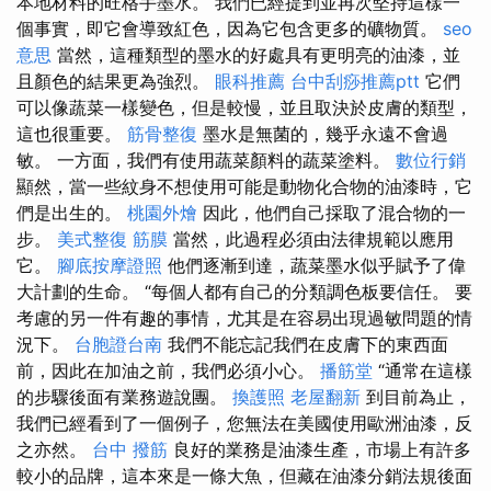
本地材料的旺格手墨水。 我們已經提到並再次堅持這樣一
個事實，即它會導致紅色，因為它包含更多的礦物質。
seo
意思
當然，這種類型的墨水的好處具有更明亮的油漆，並
且顏色的結果更為強烈。
眼科推薦
台中刮痧推薦ptt
它們
可以像蔬菜一樣變色，但是較慢，並且取決於皮膚的類型，
這也很重要。
筋骨整復
墨水是無菌的，幾乎永遠不會過
敏。 一方面，我們有使用蔬菜顏料的蔬菜塗料。
數位行銷
顯然，當一些紋身不想使用可能是動物化合物的油漆時，它
們是出生的。
桃園外燴
因此，他們自己採取了混合物的一
步。
美式整復 筋膜
當然，此過程必須由法律規範以應用
它。
腳底按摩證照
他們逐漸到達，蔬菜墨水似乎賦予了偉
大計劃的生命。 “每個人都有自己的分類調色板要信任。 要
考慮的另一件有趣的事情，尤其是在容易出現過敏問題的情
況下。
台胞證台南
我們不能忘記我們在皮膚下的東西面
前，因此在加油之前，我們必須小心。
播筋堂
“通常在這樣
的步驟後面有業務遊說團。
換護照
老屋翻新
到目前為止，
我們已經看到了一個例子，您無法在美國使用歐洲油漆，反
之亦然。
台中 撥筋
良好的業務是油漆生產，市場上有許多
較小的品牌，這本來是一條大魚，但藏在油漆分銷法規後面