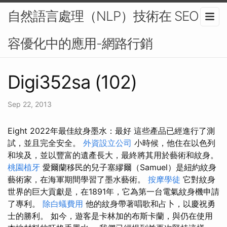
自然語言處理（NLP）技術在 SEO 內
容優化中的應用-網路行銷
Digi352sa (102)
Sep 22, 2013
Eight 2022年最佳紋身墨水：最好 這些產品已經進行了測
試，並且完全安全。
外資設立公司
小時候，他住在以色列
和埃及，並以豐富的遺產長大，最終將其用於藝術和紋身。
桃園植牙
愛爾蘭移民的兒子塞繆爾（Samuel）是紐約紋身
藝術家，在海軍期間學習了墨水藝術。
按摩學徒
它對紋身
世界的巨大貢獻是，在1891年，它為第一台電氣紋身機申請
了專利。
除白蟻費用
他的紋身帶著唱歌和占卜，以慶祝勇
士的勝利。 如今，遊客是卡林加的布斯卡蘭，與仍在使用