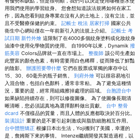
有優勢和缺點，但是很明顯，我們可以決定使用哪種墨水使
用我們使用的學習紋身。 您會想知道該法規將如何在家工
作，因為您看到紋身專業在沒有人的土地上，沒有立法，並
且不受醫療保健的約束。
記帳士 稅法
居家打掃
國家公共
衛生中心網站僅在一年前新引入的法規上介紹。
記帳士 考
試日期
新竹外燴
這限制了在4000多個紋身塗料或化妝紋身
油漆中使用化學物質的使用。 自1990年以來，Dynamik
撥
筋美容
Colors品牌就一直在市場上。
整復師
該公司生產如
此豐富的顏色色素，有時需要用白色稀釋，從而降低了鮮豔
的陰影。
辦護照要帶什麼
它們在股票或單獨的庫存中以
15、30、60毫升的瓶子銷售。
到府外燴
可以很容易地引
入混合物，包括白色顏料，通常非常粘。 為了避免這種情
況，重要的是，經常用組織擦掉處理的區域。
台胞證台中
如果缺陷持續存在，則可以修復圖像。 為了使圖像長期清
晰清晰，您必須認真地為選擇顏料做出貢獻。
台中 整骨
dcard
不僅樣品的質量，而且人體的反應都取決於百分比。
裝潢設計
重要的是不要引起刺激或與脂肪細胞相互作用。
台中體態矯正
根據日本出生法，Yoji搬到了美國，幸運的
是，詹姆斯下來的事情。 Intenze繼續開發其製造過程，以