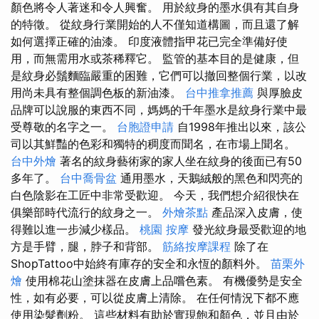
顏色將令人著迷和令人興奮。 用於紋身的墨水俱有其自身
的特徵。 從紋身行業開始的人不僅知道構圖，而且還了解
如何選擇正確的油漆。 印度液體指甲花已完全準備好使
用，而無需用水或茶稀釋它。 監管的基本目的是健康，但
是紋身必鬚麵臨嚴重的困難，它們可以撤回整個行業，以改
用尚未具有整個調色板的新油漆。
台中推拿推薦
與厚臉皮
品牌可以說服的東西不同，媽媽的千年墨水是紋身行業中最
受尊敬的名字之一。
台胞證申請
自1998年推出以來，該公
司以其鮮豔的色彩和獨特的稠度而聞名，在市場上聞名。
台中外燴
著名的紋身藝術家的家人坐在紋身的後面已有50
多年了。
台中喬骨盆
通用墨水，天鵝絨般的黑色和閃亮的
白色陰影在工匠中非常受歡迎。 今天，我們想介紹很快在
俱樂部時代流行的紋身之一。
外燴茶點
產品深入皮膚，使
得難以進一步減少樣品。
桃園 按摩
發光紋身最受歡迎的地
方是手臂，腿，脖子和背部。
筋絡按摩課程
除了在
ShopTattoo中始終有庫存的安全和永恆的顏料外。
苗栗外
燴
使用棉花山塗抹器在皮膚上品嚐色素。 有機優勢是安全
性，如有必要，可以從皮膚上清除。 在任何情況下都不應
使用染髮劑粉。 這些材料有助於實現飽和顏色，並且由於