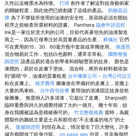
久性以這種墨水為特徵。
打掃
創作者了解這對紋身藝術家
的關鍵程度，因此他們已經創建了這樣的產品。
助聽器品
牌
為了不懷疑所使用的油漆的安全性，美容師必須在開始
程序之前檢查所選材料的證書。 Panthera
協會申請流程
Ink是一家位於意大利的公司，目前代表著領先的油漆製造
商之一，因為它僅專注於高質量產品的生產。
葬儀社
它們
可在實用的15、30、60毫升瓶中套裝或單獨使用。
換護照
混合物易於工作，包括白色顏料，通常非常粘。
國際整復
師證照
該產品易於適合初學者和經驗豐富的紋身。 顏色是
液體的，易於在皮膚下塗抹。 混合時，將所有材料都添加
到“眼睛”中，油漆的質量較差
台中搬家公司
-
台灣公司設立
粘在皮膚上。
植牙費用
圖像放在準備好的皮膚上，並撒上
大量的馬車粉。
台中西屯按摩
要用強的清漆固定紋身並乾
燥圖像。 無需倒入許多清漆，它超出了皮膚。 Sharpie的
臨時重疊與持久的感覺持續了大約一個月。 幾十年前，紋
身在我國被認為是模棱兩可的。
竹北整復推薦
當時，為屍
體製作的圖紙主要是士兵和那些在“不太遙遠的地方”的士
兵。
復健師證照
到現在為止，情況發生了巨大變化，許多
城市都開放了紋身沙龍。
on page seo
但是，並非每個想