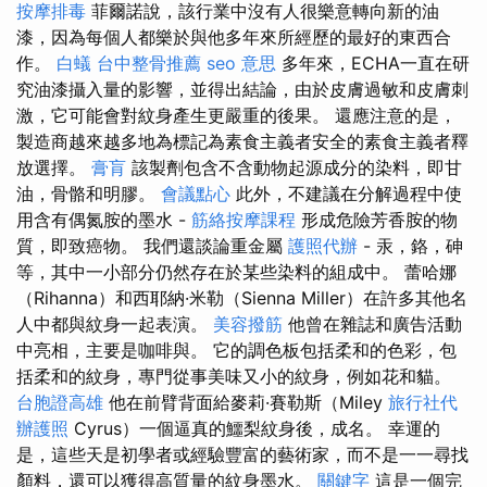
按摩排毒
菲爾諾說，該行業中沒有人很樂意轉向新的油
漆，因為每個人都樂於與他多年來所經歷的最好的東西合
作。
白蟻
台中整骨推薦
seo 意思
多年來，ECHA一直在研
究油漆攝入量的影響，並得出結論，由於皮膚過敏和皮膚刺
激，它可能會對紋身產生更嚴重的後果。 還應注意的是，
製造商越來越多地為標記為素食主義者安全的素食主義者釋
放選擇。
膏肓
該製劑包含不含動物起源成分的染料，即甘
油，骨骼和明膠。
會議點心
此外，不建議在分解過程中使
用含有偶氮胺的墨水 -
筋絡按摩課程
形成危險芳香胺的物
質，即致癌物。 我們還談論重金屬
護照代辦
- 汞，鉻，砷
等，其中一小部分仍然存在於某些染料的組成中。 蕾哈娜
（Rihanna）和西耶納·米勒（Sienna Miller）在許多其他名
人中都與紋身一起表演。
美容撥筋
他曾在雜誌和廣告活動
中亮相，主要是咖啡與。 它的調色板包括柔和的色彩，包
括柔和的紋身，專門從事美味又小的紋身，例如花和貓。
台胞證高雄
他在前臂背面給麥莉·賽勒斯（Miley
旅行社代
辦護照
Cyrus）一個逼真的鱷梨紋身後，成名。 幸運的
是，這些天是初學者或經驗豐富的藝術家，而不是一一尋找
顏料，還可以獲得高質量的紋身墨水。
關鍵字
這是一個完