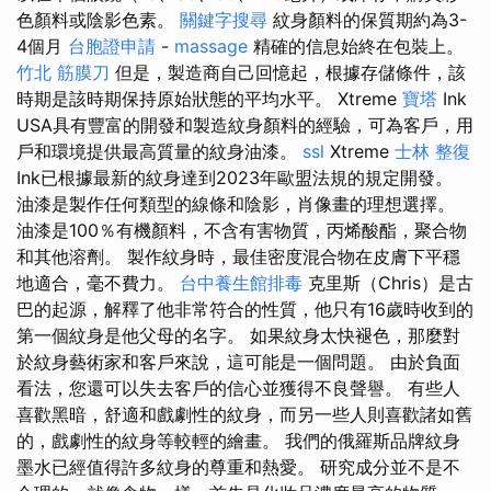
色顏料或陰影色素。
關鍵字搜尋
紋身顏料的保質期約為3-
4個月
台胞證申請
-
massage
精確的信息始終在包裝上。
竹北 筋膜刀
但是，製造商自己回憶起，根據存儲條件，該
時期是該時期保持原始狀態的平均水平。 Xtreme
寶塔
Ink
USA具有豐富的開發和製造紋身顏料的經驗，可為客戶，用
戶和環境提供最高質量的紋身油漆。
ssl
Xtreme
士林 整復
Ink已根據最新的紋身達到2023年歐盟法規的規定開發。
油漆是製作任何類型的線條和陰影，肖像畫的理想選擇。
油漆是100％有機顏料，不含有害物質，丙烯酸酯，聚合物
和其他溶劑。 製作紋身時，最佳密度混合物在皮膚下平穩
地適合，毫不費力。
台中養生館排毒
克里斯（Chris）是古
巴的起源，解釋了他非常符合的性質，他只有16歲時收到的
第一個紋身是他父母的名字。 如果紋身太快褪色，那麼對
於紋身藝術家和客戶來說，這可能是一個問題。 由於負面
看法，您還可以失去客戶的信心並獲得不良聲譽。 有些人
喜歡黑暗，舒適和戲劇性的紋身，而另一些人則喜歡諸如舊
的，戲劇性的紋身等較輕的繪畫。 我們的俄羅斯品牌紋身
墨水已經值得許多紋身的尊重和熱愛。 研究成分並不是不