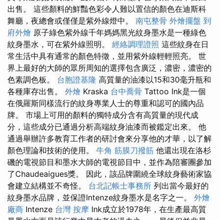
出售。 這些顏料的鮮豔色彩令人難以置信的顏色在迪斯科
舞廳，夜總會或僅僅是紫外線燈中。
南屯整骨
外燴擺盤
到
府外燴
原子綠色紫外線千年媽媽黑光紋身墨水是一種綠色
紋身墨水，可在紫外線照明。
經絡調理證照
這些紋身在日
常生活中具有通常的顏色特徵，並用紫外線輕輕照亮。 世
界上最好的大師的眾所周知的選擇包含廣泛，濃密，濃密的
色素調色板。
台胞證基隆
高質量的油漆以15和30毫升瓶和
各種庫存出售。
外燴
Kraska
台中喬骨
Tattoo Ink是一個
在俄羅斯同樣流行的紋身專業人士的尊重和認可的國內品
牌。 市場上可用的顏料的獨特成分含有高質量的現代成
分，這些成分已通過分析高端紋身油漆而被鑑定出來。 他
通過舉辦許多教育工作者的研討會來分享他的才華，以了解
顏色理論和技術的使用。
牛角 筋膜刀撥筋
他還出現在洛杉
磯的電視節目和墨水大師的電視節目中，並作為陪審團參加
了Chaudeaigues獎。 因此，該品牌圍繞全球紋身藝術家協
會建立結構並不奇怪。
台北記帳士事務所
列出當今最好的
紋身墨水品牌，並保證Intenze紋身墨水是名字之一。
外燴
廠商
Intenze
台灣 按摩
Ink成立於1978年，在生產最高質