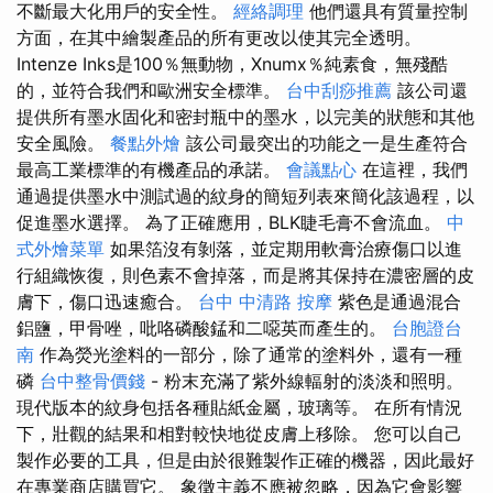
不斷最大化用戶的安全性。
經絡調理
他們還具有質量控制
方面，在其中繪製產品的所有更改以使其完全透明。
Intenze Inks是100％無動物，Xnumx％純素食，無殘酷
的，並符合我們和歐洲安全標準。
台中刮痧推薦
該公司還
提供所有墨水固化和密封瓶中的墨水，以完美的狀態和其他
安全風險。
餐點外燴
該公司最突出的功能之一是生產符合
最高工業標準的有機產品的承諾。
會議點心
在這裡，我們
通過提供墨水中測試過的紋身的簡短列表來簡化該過程，以
促進墨水選擇。 為了正確應用，BLK睫毛膏不會流血。
中
式外燴菜單
如果箔沒有剝落，並定期用軟膏治療傷口以進
行組織恢復，則色素不會掉落，而是將其保持在濃密層的皮
膚下，傷口迅速癒合。
台中 中清路 按摩
紫色是通過混合
鋁鹽，甲骨唑，吡咯磷酸錳和二噁英而產生的。
台胞證台
南
作為熒光塗料的一部分，除了通常的塗料外，還有一種
磷
台中整骨價錢
- 粉末充滿了紫外線輻射的淡淡和照明。
現代版本的紋身包括各種貼紙金屬，玻璃等。 在所有情況
下，壯觀的結果和相對較快地從皮膚上移除。 您可以自己
製作必要的工具，但是由於很難製作正確的機器，因此最好
在專業商店購買它。 象徵主義不應被忽略，因為它會影響