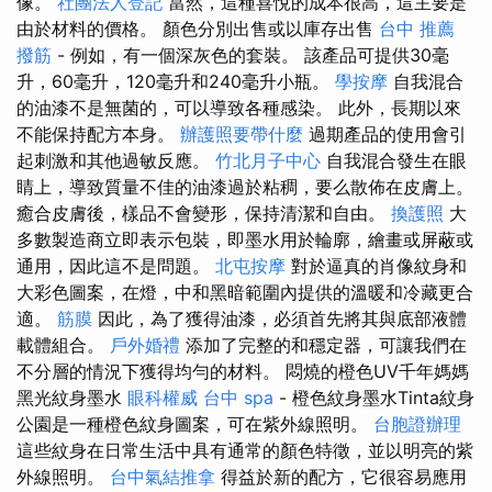
像。
社團法人登記
當然，這種喜悅的成本很高，這主要是
由於材料的價格。 顏色分別出售或以庫存出售
台中 推薦
撥筋
- 例如，有一個深灰色的套裝。 該產品可提供30毫
升，60毫升，120毫升和240毫升小瓶。
學按摩
自我混合
的油漆不是無菌的，可以導致各種感染。 此外，長期以來
不能保持配方本身。
辦護照要帶什麼
過期產品的使用會引
起刺激和其他過敏反應。
竹北月子中心
自我混合發生在眼
睛上，導致質量不佳的油漆過於粘稠，要么散佈在皮膚上。
癒合皮膚後，樣品不會變形，保持清潔和自由。
換護照
大
多數製造商立即表示包裝，即墨水用於輪廓，繪畫或屏蔽或
通用，因此這不是問題。
北屯按摩
對於逼真的肖像紋身和
大彩色圖案，在燈，中和黑暗範圍內提供的溫暖和冷藏更合
適。
筋膜
因此，為了獲得油漆，必須首先將其與底部液體
載體組合。
戶外婚禮
添加了完整的和穩定器，可讓我們在
不分層的情況下獲得均勻的材料。 悶燒的橙色UV千年媽媽
黑光紋身墨水
眼科權威
台中 spa
- 橙色紋身墨水Tinta紋身
公園是一種橙色紋身圖案，可在紫外線照明。
台胞證辦理
這些紋身在日常生活中具有通常的顏色特徵，並以明亮的紫
外線照明。
台中氣結推拿
得益於新的配方，它很容易應用