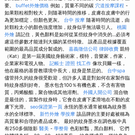
要。
buffet外燴價格
例如，質量不同的碳
穴道按摩課程
-
如果顆粒相對較大，則隨著時間的推移，皮膚在皮膚中的行
為更加穩定，但顏色更灰。
台中 按摩
隨著時間的流逝，由
於顆粒太小的顏色強度增加，紋身似乎無法吸引人。
桃園
外燴
請記住，黃色顏料是如何從某些紋身中消失的...必須考
慮這些參數才能達到大腦的某些特徵。 該產品是根據覆蓋
範圍的最高品質成分製成的。
嘉義徵信公司
律師收費
凱特
（Kat）是第一屆美國紋身藝術家，模特，音樂家，作家，
企業家和電視人物。
記帳士 證照 找工作
像坎貝爾一樣，
他在嚴格的基督教環境中長大，紋身是禁忌的。
台中spa
儘管持久的紋身很受歡迎，但許多人還是對如何在家製作臨
時紋身感到好奇。 墨水包含100％有機色素，不含有害物
質，丙烯酸酯，聚合物或其他溶劑。
外國人開公司
混合物
是最佳的，當製作紋身時，它會在皮膚下柔滑地在不動的皮
膚下光滑。
seo保證第一頁
永恆的墨水通常被稱為紋身墨
水的全球標準。
新竹外燴
學按摩
該品牌的主要好處被稱為
高質量和合理的產品成本。 最好的紋身墨水在調色板中具
有250多個陰影
醫美
-
學整骨
色彩鮮豔，黑白顏料。 它們