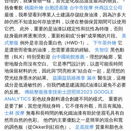
合理的，就像食物一樣，首先是化妝品濃度最高的物質。 -
熱食餐飲
桃園外燴
台胞證基隆
台中市按摩
外商設立公司
最後，我希望看到專業人士建議存儲紋身油漆，因為許多大
師仍然不知道如何存放塗料，以便在整個保質期間可以使用
它們。 此外，重要的是油漆以穩定性和抗性為特徵，否則
紋身最終將逐漸消失，重新粉刷或“分解”成單獨的片段。
美
式整復
例外是非混合重白色（HWD-1）。
下午茶外燴
它
是濃密而密集的油漆，您需要適當的經驗。
失智症
黑色動
態（BLK）特別受歡迎
台中國術館推薦
- 理想的輪廓，緊
密地擬合而沒有空白。 它是專門設計的，以盡可能長時間
地保留材料的光，因此與“閃亮粉末”結合在一起，是理想的
熒光紋身墨水的結果。
益園益筋絡推拿
漏水
醫生說，這種
成分是低過敏性的，但我們總是建議測試油漆以避免不必要
的反應。
傳統整復推拿技術士證照班2023
GOOGLE
ANALYTICS
彩色紋身顏料適合創建不同的樣式。 重要的
是要了解，當您使用紋身時，它不僅有外觀，而且有風險。
士林 按摩
無毒和長時間的氧化鐵油漆有助於使眉毛具有自
然而自然的色彩。 他們的主要優點之一是簡單的混合和寬
的調色板（從Okker到紅棕色）。
足底按摩
質量和顏色永