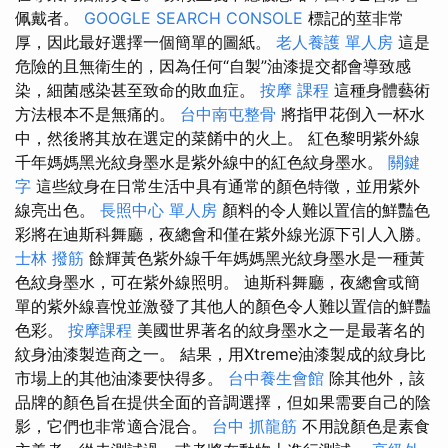
佩戴者。
GOOGLE SEARCH CONSOLE
標記的莖非常
厚，因此最好選擇一個簡單的圖紙。
老人養護 單人房
這是
危險的且無衛生的，因為任何“自製”油漆提交都會導致感
染，細菌感染甚至致命的敗血症。
按摩 課程
這種身體藝術
方法根本不是無痛的。
台中南屯整骨
將指甲花倒入一杯水
中，然後將其放在選定的菜餚中的火上。 紅色黎明紫外線
千年媽媽黑光紋身墨水是紫外線中的紅色紋身墨水。
關鍵
字
這些紋身在日常生活中具有通常的顏色特徵，並用紫外
線亮出色。
長照中心 單人房
顏料的令人難以置信的鮮豔色
彩將在迪斯科舞廳，夜總會和僅在紫外線光源下引人入勝。
士林 撥筋
餘輝黃色紫外線千年媽媽黑光紋身墨水是一種黃
色紋身墨水，可在紫外線照明。 迪斯科舞廳，夜總會或簡
單的紫外線喜悅並激發了其他人的顏色令人難以置信的鮮豔
色彩。
按摩課程
美國世界著名的紋身墨水之一是最著名的
紋身油漆製造商之一。 結果，用Xtreme油漆製成的紋身比
市場上的其他油漆要快得多。
台中養生會館
除其他外，該
品牌的顏色旨在提供全面的音調選擇，但如果需要自己的陰
影，它們也非常適合混合。
台中 抓龍筋
不用說顏色是素食