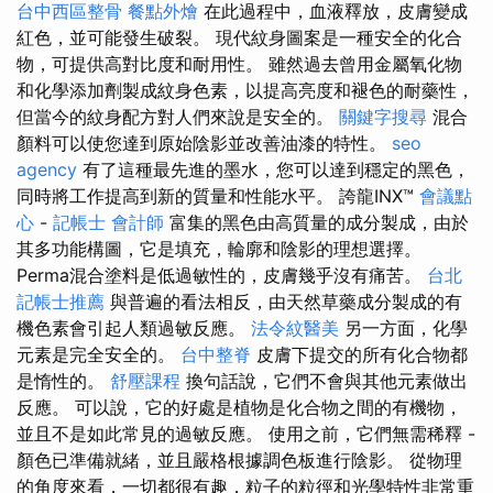
台中西區整骨
餐點外燴
在此過程中，血液釋放，皮膚變成
紅色，並可能發生破裂。 現代紋身圖案是一種安全的化合
物，可提供高對比度和耐用性。 雖然過去曾用金屬氧化物
和化學添加劑製成紋身色素，以提高亮度和褪色的耐藥性，
但當今的紋身配方對人們來說是安全的。
關鍵字搜尋
混合
顏料可以使您達到原始陰影並改善油漆的特性。
seo
agency
有了這種最先進的墨水，您可以達到穩定的黑色，
同時將工作提高到新的質量和性能水平。 誇龍INX™
會議點
心
-
記帳士 會計師
富集的黑色由高質量的成分製成，由於
其多功能構圖，它是填充，輪廓和陰影的理想選擇。
Perma混合塗料是低過敏性的，皮膚幾乎沒有痛苦。
台北
記帳士推薦
與普遍的看法相反，由天然草藥成分製成的有
機色素會引起人類過敏反應。
法令紋醫美
另一方面，化學
元素是完全安全的。
台中整脊
皮膚下提交的所有化合物都
是惰性的。
舒壓課程
換句話說，它們不會與其他元素做出
反應。 可以說，它的好處是植物是化合物之間的有機物，
並且不是如此常見的過敏反應。 使用之前，它們無需稀釋 -
顏色已準備就緒，並且嚴格根據調色板進行陰影。 從物理
的角度來看，一切都很有趣，粒子的粒徑和光學特性非常重