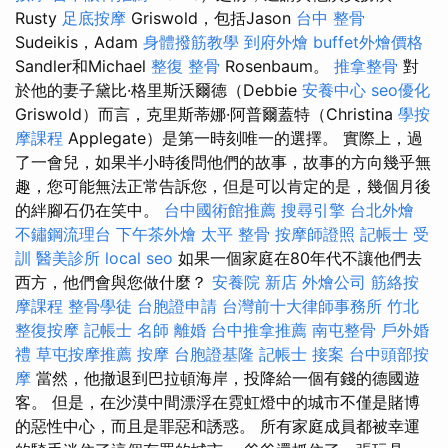
Rusty
足底按摩
Griswold，包括Jason
台中 整骨
Sudeikis，Adam
身體撥筋教學
到府外燴
buffet外燴價格
Sandler和Michael
整復 整骨
Rosenbaum。
推拿整骨
對
於他的妻子黛比·格里斯沃爾德（Debbie
安養中心
seo優化
Griswold）而言，克里斯蒂娜·阿普爾蓋特（Christina
學按
摩課程
Applegate）是第一時刻唯一的選擇。 實際上，過
了一會兒，如果半小時後問他們的故事，故事的方向幾乎無
趣，您可能無法正常告訴您，但是可以肯定的是，幾個月後
的絆腳石仍在笑中。
台中國術館推薦
搜尋引擎
台北外燴
不鏽鋼流理台
下午茶外燴
太平 整骨
按摩師證照
記帳士 受
訓
醫美診所
local seo
如果一個家庭在80年代不讓他們去
西方，他們會與您做什麼？
安養院 新店
外燴公司
筋絡按
摩課程
整骨學徒
台胞證申請
台灣前十大律師事務所
竹北
整復按摩
記帳士 名師
離婚
台中推拿推薦
南屯整骨
戶外婚
禮
草屯按摩推薦
按摩
台胞證基隆
記帳士 接案
台中頭部按
摩
當然，他撤退到巴拉頓海岸，投降給一個有錢的德國遊
客。 但是，在沙漠中間漂浮在霓虹燈中的城市不僅是賭博
的惡性中心，而且是罪惡和誘惑。 所有家庭成員都被幸運