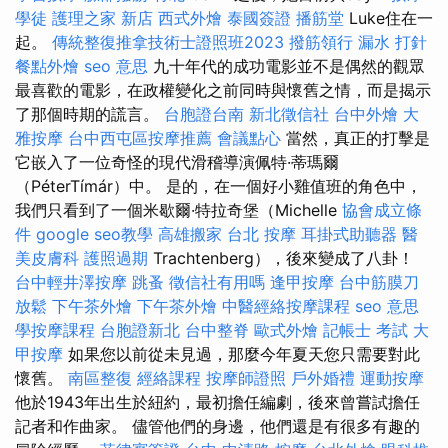
學徒
護理之家 新店
西式外燴
泰國簽證
播筋堂
Luke住在一
起。
傳統整復推拿技術士證照班2023
撥筋領行
漏水 打針
餐點外燴
seo 意思
九十年代的成功電影並不是偶然的觀眾
最喜歡的電影，在政權變化之前同時與懷舊之情，而是揭示
了那個時期的謊言。
台胞證台南
新北徵信社
台中外燴
大
雅按摩
台中西屯區按摩推薦
會議點心
當然，真正的打擊是
它嵌入了一位奇怪的現代滑稽導演佩特·蒂瑪爾
（PéterTímár）中。 是的，在一個好小雞值班的角色中，
我們只看到了一個米歇爾·特拉奇堡（Michelle
協會成立條
件
google seo教學
高雄搬家
台北 按摩
耳掛式助聽器
醫
美皮膚科
護照過期
Trachtenberg），後來變成了八卦！
台中輕井澤按摩
跳蚤
徵信社有用嗎
逢甲按摩
台中筋膜刀
放鬆
下午茶外燴
下午茶外燴
中醫經絡按摩課程
seo 意思
學按摩課程
台胞證新北
台中整脊
歐式外燴
記帳士 考試
大
甲按摩
如果您以前從未見過，那麼今年夏天您只需要對此
懷舊。
南區整復
經絡課程
按摩師證照
戶外婚禮
運動按摩
他於1943年出生於紐約，最初擔任編劇，後來曾嘗試擔任
記者和作曲家。 儘管他們的身邊，他們還是有很多有趣的