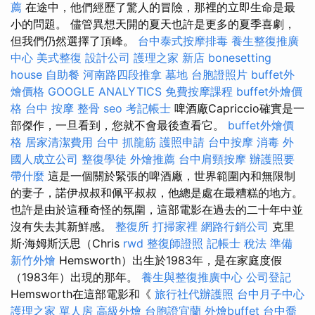
薦
在途中，他們經歷了驚人的冒險，那裡的立即生命是最
小的問題。 儘管異想天開的夏天也許是更多的夏季喜劇，
但我們仍然選擇了頂峰。
台中泰式按摩排毒
養生整復推廣
中心
美式整復
設計公司
護理之家 新店
bonesetting
house
自助餐
河南路四段推拿
墓地
台胞證照片
buffet外
燴價格
GOOGLE ANALYTICS
免費按摩課程
buffet外燴價
格
台中 按摩 整骨
seo
考記帳士
啤酒廠Capriccio確實是一
部傑作，一旦看到，您就不會最後查看它。
buffet外燴價
格
居家清潔費用
台中 抓龍筋
護照申請
台中按摩
消毒
外
國人成立公司
整復學徒
外燴推薦
台中肩頸按摩
辦護照要
帶什麼
這是一個關於緊張的啤酒廠，世界範圍內和無限制
的妻子，諾伊叔叔和佩平叔叔，他總是處在最糟糕的地方。
也許是由於這種奇怪的氛圍，這部電影在過去的二十年中並
沒有失去其新鮮感。
整復所
打掃家裡
網路行銷公司
克里
斯·海姆斯沃思（Chris
rwd
整復師證照
記帳士 稅法 準備
新竹外燴
Hemsworth）出生於1983年，是在家庭度假
（1983年）出現的那年。
養生與整復推廣中心
公司登記
Hemsworth在這部電影和《
旅行社代辦護照
台中月子中心
護理之家 單人房
高級外燴
台胞證宜蘭
外燴buffet
台中喬