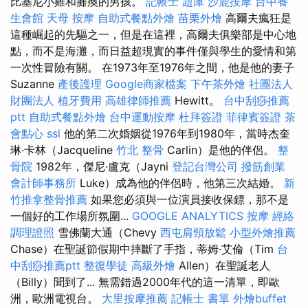
比基尼小雞和癱瘓的男孩。
記帳士 題庫
沙鹿按摩
台中養
生會館
天母 按摩
自助式餐點外燴
苗栗外燴
高爾夫瘋狂是
這種崛起的先驅之一，但是在這裡，高爾夫俱樂部是中心地
點，而不是海灘，而日益超現實的事件僅與學生的愛情和第
一次性冒險有關。 在1973年至1976年之間，他是他的妻子
Suzanne
產後護理
Google商家檔案
下午茶外燴
社團法人
財團法人
植牙費用
高雄律師推薦
Hewitt。
台中刮痧推薦
ptt
自助式餐點外燴
台中運動按摩
杜拜簽證
菲律賓簽證
茶
會點心
ssl
他的第二次婚姻從1976年到1980年，當時杰奎
琳·卡林（Jacqueline
竹北 整骨
Carlin）是他的伴侶。
整
骨院
1982年，傑尼·盧克（Jayni
登記台灣公司
撥筋創業
會計師事務所
Luke）成為他的伴侶時，他第三次結婚。
新
竹推拿整骨推薦
如果您必須與一位演員接收保鏢，那不是
一個好的工作場所氛圍...
GOOGLE ANALYTICS
按摩
經絡
調理證照
雪佛蘭大通（Chevy
西屯肩頸放鬆
小型外燴推薦
Chase）在聖誕節假期中摔斷了手指，蒂姆·艾倫（Tim
台
中刮痧推薦ptt
整復學徒
高級外燴
Allen）在聖誕老人
（Billy）聞到了... 無需錯過2000年代的這一清單，即歐
洲，歐洲電視台。
大里按摩推薦
記帳士 書單
外燴buffet