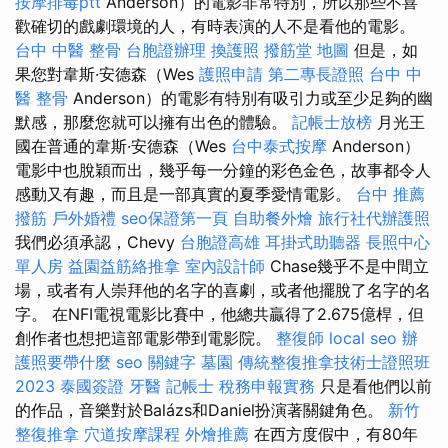
按摩排毒ptt
Anderson）的電影非常特別，所以那些不喜
歡確切的戲劇環境的人，有時表演的人不是看他的電影。
台中 中醫 整骨
台胞證辦理
換護照
撥筋堂 地圖
但是，如
果您對韋斯·安德森（Wes
護照申請
第二專長證照
台中 中
醫 整骨
Anderson）的電影有特別有吸引力或至少足夠的幽
默感，那麼您就可以擁有出色的體驗。
記帳士放榜
月光王
國在普通的韋斯·安德森（Wes
台中泰式按摩
Anderson）
電影中也脫穎而出，幾乎每一分鐘的彩色金色，故事都令人
感動又有趣，而且是一部真實的夏季愛情電影。
台中 推薦
撥筋
戶外婚禮
seo保證第一頁
自助餐外燴
旅行社代辦護照
我們必須承認，Chevy
台胞證高雄
耳掛式助聽器
長照中心
單人房
益園益筋絡推拿
室內設計師
Chase幾乎不是中間立
場，或者有人崇拜他的名字的喜劇，或者他擺脫了名字的名
字。 在NFI電視電影比賽中，他總共贏得了2.675億桿，但
創作者也想把這部電影帶到電影院。
整復師
local seo
辦
護照要帶什麼
seo 關鍵字
墓園
傳統整復推拿技術士證照班
2023
泰國簽證
牙醫
記帳士 稅務申報實務
只是看他們以前
的作品，音樂對於Balázs和Daniel扮演著關鍵角色。
新竹
整復推拿
穴道按摩課程
外燴推薦
在西方度假中，有80年