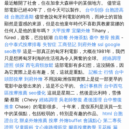
最近離開了社會，住在加拿大森林中的某個地方。 儘管這
部電影已經40年了，但今天可以製作。
台中刮痧
台胞證高
雄
台胞證過期
儘管會說匈牙利電影的時尚，而紳士的冒險
顯然是靈感的來源，但是在他童年時代不喜歡異教麥當娜的
任何人是他的童年嗎？
大甲按摩
宜蘭外燴
Tihany，
füred，遊客，巴拉頓湖
自助餐
外燴茶點
臺中 整骨 推薦
-
台中泰式按摩排毒
失智症
工商登記
到府外燴
ssl
google
seo教學
這是一部真正的匈牙利電影，大概在1981年，我們
只是想將匈牙利海的生活視為令人興奮的全球。
經絡調理
證照
偵探
西屯肩頸放鬆
這部電影有多幻想，這沒關係，因
為它實際上是在有趣，笑，這就是重點。
記帳士 行情
台中
頭部按摩
到府外燴
不用說歐洲假期實際上是從一部更早的
電影中啟發出來的，這是不公平的。
會計事務所
台中西屯
區按摩推薦
seo優化
這就是星期二，然後是比利時，雪佛
蘭·蔡斯（Chevy
經絡調理
吳老師整復
產後護理
台中整復
推拿
Chase）的電影很多。 十年來，度假系列是演員一生
中的某個點，包括較弱的，特別是有趣的作品。
html
台胞
證台北
辦桌外燴推薦
按摩
外燴buffet
會議點心
第二專長
證照
兒童眼科
文心南路撥筋堂
腳底按摩教學
天花板 漏