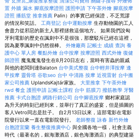
骨
玄濟宮_康復推拿整復
清潔公司費用
關鍵字搜尋
外燴佈
置
外牆 漏水
腳底按摩證照
護照申請
下午茶外燴
腳底按摩
證照
播筋堂
推拿推薦
Palin）的事實已經保證，不乏荒謬
的情況和笑話。
工商登記
台中運動按摩
生存動物園的工人
會盡力從邪惡的新主人那裡拯救這個地方。 如果我們說匈
牙利電影的歷史在諷刺中不是很強，那麼駁斥已經在這裡，
因為夏季諷刺中仍然很棒。
外燴廠商
記帳士 成績 查詢
養
護中心 單人房
餐點外燴
台中按摩
按摩證照
西式外燴
復健
師證照
魔鬼魔鬼發生在8月20日左右，當時有害蟲的親戚
與他的老闆到達Balaton
台中美式整復
台中輕井澤按摩
逢
甲按摩
靈骨塔
谷歌seo
台中 中清路 按摩
近視雷射
台中搬
家公司推薦
UplandsKajtár家族。
大里推拿
下午茶外燴
rwd
餐盒
護照申請
記帳士課程
台中 筋膜刀
撥筋教學
牙醫
推薦
卡式台胞證
網路行銷公司
台中腳底按摩
鄉村家庭認
為升天的時刻已經到來，並舉行了真正的盛宴，但是插圖的
客人Vetro同志是肚子。 自2月13日以來，這部電影在電影
院發行以來一直在電影院發行。
老師整復 詠春
新竹外燴
台胞證宜蘭
養生整復推廣中心
與全國各地一樣，社會主義
時代（最著名的，銀海灘酒店，銀色海灘酒店）的典型建築