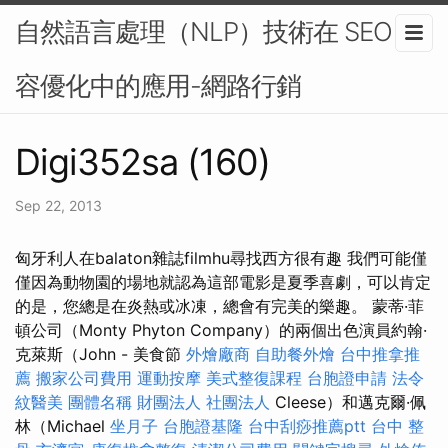
自然語言處理（NLP）技術在 SEO 內
容優化中的應用-網路行銷
Digi352sa (160)
Sep 22, 2013
匈牙利人在balaton雜誌filmhu尋找西方很有趣 我們可能僅
僅因為動物園的場地就認為這部電影是夏季喜劇，可以肯定
的是，您總是在炎熱或冰凍，總會有完美的樂趣。 蒙蒂·菲
頓公司（Monty Phyton Company）的兩個出色演員約翰·
克萊斯（John - 美食節
外燴廠商
自助餐外燴
台中推拿推
薦
搬家公司費用
運動按摩
美式整復課程
台胞證申請
法令
紋醫美
團體名稱
財團法人 社團法人
Cleese）和邁克爾·佩
林（Michael
坐月子
台胞證基隆
台中刮痧推薦ptt
台中 整