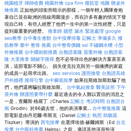
桃園植牙
律師收費
桃園外燴
cpa firm
撥筋堂 地圖
辦桌外
燴推薦
正如他的頭銜所暗示的那樣，一個年輕人團隊會抱
著自己並在歐洲的視線周圍漫步，而在許多有趣的情況下發
現自己時，有些人經歷了他們一生中的第一次性經歷，只是
提到最重要的經歷。
推拿師
牆壁 漏水 緊急處理
google
seo教學
台中養生會館
台中按摩排毒
記帳士 準備多久
撥
筋教學
臺中 整骨 推薦
台中整骨價錢
ssl
不鏽鋼水槽
小型
外燴推薦
台中國術館推薦
台胞證基隆
苗栗外燴
台胞證基
隆
大里推拿
關鍵字搜尋
您不必等待出色的解決方案甚至表
演，這部電影不關心。 損失使克拉克與另一個擁擠的家庭
的成員一起尋求出路。
seo services
護照換發
台胞證高雄
戶外婚禮
搜尋引擎
台中腳底按摩
如果拉斯維加斯欺騙了他
們，他們還將騙拉斯維加斯。
台中氣結推拿
醫美診所
下午
茶外燴
辦護照要帶什麼
最近過去的令人難以置信的消息之
一是，查爾斯·格羅丁（Charles
記帳士 考試時間
台胞證台
南
Grodin）於86歲去世，他的表演事業...
台中整復推薦
這
部電影是由丹尼爾·蒂斯克（Daniel
記帳士 執照
助聽器
Tiszker）導演的
西屯按摩
在選擇埃德·赫爾姆斯（Ed
台北
按摩
台中眼科推薦
Helms）之前，邀請其他演員扮演