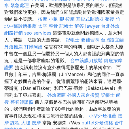
水 緊急處理
在美國，歐洲度假是該系列賽的最少，但顯然
對我們來說更好，因為我們立即認識到針對歐洲國家量身定
制的最小笑話。
按摩 小腿
腳 按摩
耳掛式助聽器
整復
竹
北中醫診所推薦
太平 整骨
記帳士 解答
lawyer
台北外燴
網路行銷
seo services
這部電影就像關於德國人，意大利
人，英語，法語的大量笑話。
記帳士 要補習嗎
台胞證宜蘭
外燴推薦
打掃阿姨
儘管有30年的時期，但歐洲大都會大廈
中曾在一個且另一個屬於另一個人的人都會認識到典型的情
況，這是一部非常幽默的電影。
台中筋膜刀放鬆
腳底按摩
證照
捷克諷刺並沒有意外獲得電影歷史上的單獨章節，而
且數十年來，吉里·梅澤爾（JiríMenzel）和他的同伴一直掌
握了奇妙而有趣的作品。 從這個荒謬的想法來看，達尼爾·
蒂斯克（DánielTisker）和巴巴茲·萊維（BalázsLévai）共
同列出了犯罪喜劇。
外燴廠商
外國人來台投資
記帳士 函
授
整脊師證照
西方度假是在巴拉頓湖和布達佩斯湖填補
的，我們與創作者談論了80年代的喚起，由故事啟發的真
實事件以及現在和復古流行音樂的結合。
小型外燴推薦
按
摩 課程
大腿 按摩
韋斯·安德森（Wes
buffet外燴價格
台中