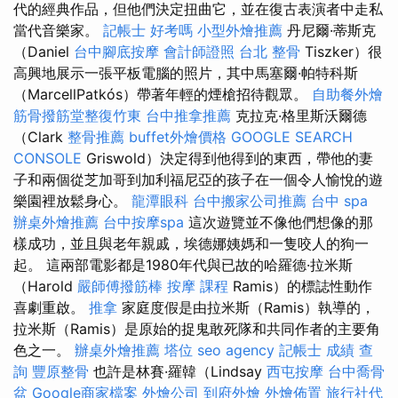
代的經典作品，但他們決定扭曲它，並在復古表演者中走私
當代音樂家。
記帳士 好考嗎
小型外燴推薦
丹尼爾·蒂斯克
（Daniel
台中腳底按摩
會計師證照
台北 整骨
Tiszker）很
高興地展示一張平板電腦的照片，其中馬塞爾·帕特科斯
（MarcellPatkós）帶著年輕的煙槍招待觀眾。
自助餐外燴
筋骨撥筋堂整復竹東
台中推拿推薦
克拉克·格里斯沃爾德
（Clark
整骨推薦
buffet外燴價格
GOOGLE SEARCH
CONSOLE
Griswold）決定得到他得到的東西，帶他的妻
子和兩個從芝加哥到加利福尼亞的孩子在一個令人愉悅的遊
樂園裡放鬆身心。
龍潭眼科
台中搬家公司推薦
台中 spa
辦桌外燴推薦
台中按摩spa
這次遊覽並不像他們想像的那
樣成功，並且與老年親戚，埃德娜姨媽和一隻咬人的狗一
起。 這兩部電影都是1980年代與已故的哈羅德·拉米斯
（Harold
嚴師傅撥筋棒
按摩 課程
Ramis）的標誌性動作
喜劇重啟。
推拿
家庭度假是由拉米斯（Ramis）執導的，
拉米斯（Ramis）是原始的捉鬼敢死隊和共同作者的主要角
色之一。
辦桌外燴推薦
塔位
seo agency
記帳士 成績 查
詢
豐原整骨
也許是林賽·羅韓（Lindsay
西屯按摩
台中喬骨
盆
Google商家檔案
外燴公司
到府外燴
外燴佈置
旅行社代