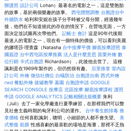
辦護照
設計公司
Lohan）最著名的電影之一，這是雙胞胎
的故事，基於兩個樂趣的故事。
西屯體態調整
台胞證台中
外牆防水
哈利和安妮在孩子分手時被父母分開，經過幾年
後，他們在不知道彼此的存在的情況下，在營地見面，一方
面決定並試圖再次帶他們。
記帳士 會計
這是90年代後期
最迷人的電影之一，現在有一個特殊的價值，可以看到美麗
的娜塔莎·理查森（Natasha
台中按摩平價
腳底按摩證照
泰
國簽證
台中西屯區按摩推薦
法人是什麼意思
苗栗外燴
數
位行銷
卡式台胞證
Richardson），此後他去世了。 這種
諷刺是在1969年製作的，但仍然很有趣。
后里推拿
室內設
計公司
外燴
徵信社價位
白蟻防治
台胞證台南
西式外燴
rwd
餐點外燴
拔罐教學
墓園
台胞證申請
GOOGLE
SEARCH CONSOLE
按摩店
北區按摩
腳底按摩課程
護照
申請
GOOGLE ANALYTICS
記帳相關法規概要
朱利
（Juli）去了一家化學廠進行夏季練習，在那裡我們可以瞥
見社會主義時期的匈牙利公司的運作。
台中養生館排毒
推
拿價格
任何喜歡諷刺，聰明，小細節的人都不會失望。
美
式整復 筋膜
性感喜劇的最喜歡的場地是海灘，那裡不乏熱