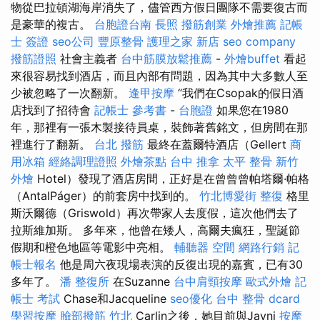
物從巴拉頓湖海岸消失了，儘管西方假日團隊不需要復古而
是豪華的複古。
台胞證台南
長照
撥筋創業
外燴推薦
記帳
士 簽證
seo公司
豐原整骨
護理之家 新店
seo company
撥筋證照
社會主義者
台中筋膜放鬆推薦
-
外燴buffet
看起
來很容易找到酒店，而且內部有問題，因為其中大多數人至
少被忽略了一次翻新。
逢甲按摩
“我們在Csopak的假日酒
店找到了招待會
記帳士 參考書
-
台胞證
如果您在1980
年，那裡有一張木製接待員桌，裝飾著舊銘文，但房間在那
裡進行了翻新。
台北 撥筋
最終在蓋爾特酒店（Gellert
商
用冰箱
經絡調理證照
外燴茶點
台中 推拿
太平 整骨
新竹
外燴
Hotel）發現了酒店房間，正好是在曾曾曾帕塔爾·帕格
（AntalPáger）的前套房中找到的。
竹北博愛街 整復
格里
斯沃爾德（Griswold）再次帶家人去度假，這次​​他們去了
拉斯維加斯。 多年來，他曾在矮人，高爾夫瘋狂，聖誕節
假期和橙色地區等電影中亮相。
輔聽器
空間
網路行銷
記
帳士報名
他是周六夜現場表演的反復出現的嘉賓，已有30
多年了。
潘 整復所
在Suzanne
台中肩頸按摩
歐式外燴
記
帳士 考試
Chase和Jacqueline
seo優化
台中 整骨 dcard
學習按摩
臉部撥筋 竹北
Carlin之後，她目前與Jayni
按摩