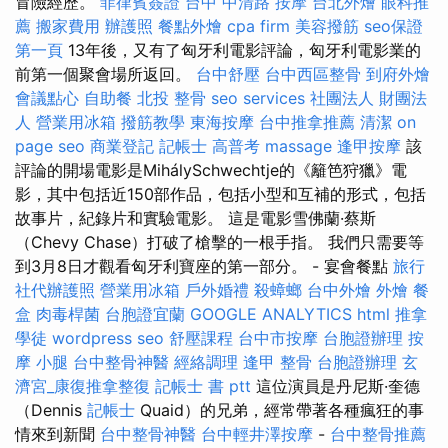
冒險經歷。
菲律賓簽證
台中 中清路 按摩
台北外燴
眼科推
薦
搬家費用
辦護照
餐點外燴
cpa firm
美容撥筋
seo保證
第一頁
13年後，又有了匈牙利電影評論，匈牙利電影業的
前第一個聚會場所返回。
台中舒壓
台中西區整骨
到府外燴
會議點心
自助餐
北投 整骨
seo services
社團法人 財團法
人
營業用冰箱
撥筋教學
東海按摩
台中推拿推薦
清潔
on
page seo
商業登記
記帳士 高普考
massage
逢甲按摩
該
評論的開場電影是MihálySchwechtje的《籬笆狩獵》電
影，其中包括近150部作品，包括小型和互補的形式，包括
故事片，紀錄片和實驗電影。 這是電影雪佛蘭·蔡斯
（Chevy Chase）打破了槍擊的一根手指。 我們只需要等
到3月8日才觀看匈牙利寶座的第一部分。 - 宴會餐點
旅行
社代辦護照
營業用冰箱
戶外婚禮
殺蟑螂
台中外燴
外燴
餐
盒
肉毒桿菌
台胞證宜蘭
GOOGLE ANALYTICS
html
推拿
學徒
wordpress seo
舒壓課程
台中市按摩
台胞證辦理
按
摩 小腿
台中整骨神醫
經絡調理
逢甲 整骨
台胞證辦理
玄
濟宮_康復推拿整復
記帳士 書 ptt
這位演員是丹尼斯·奎德
（Dennis
記帳士
Quaid）的兄弟，經常帶著各種瘋狂的事
情來到新聞
台中整骨神醫
台中輕井澤按摩
-
台中整骨推薦