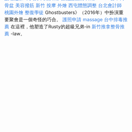
骨盆
美容撥筋
新竹 按摩
外燴
西屯體態調整
台北會計師
桃園外燴
整復學徒
Ghostbusters》（2016年）中扮演重
要聚會是一個奇怪的巧合。
護照申請
massage
台中排毒推
薦
在這裡，他塑造了Rusty的超級兄弟-in
新竹推拿整骨推
薦
-law。