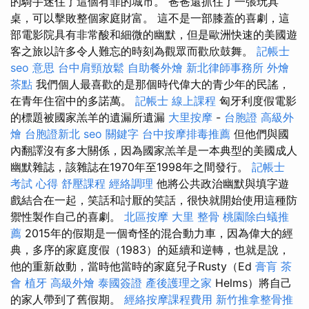
的騎手迷住了這個有罪的城市。 爸爸還抓住了一張玩具
桌，可以擊敗整個家庭財富。 這不是一部膝蓋的喜劇，這
部電影院具有非常酸和細微的幽默，但是歐洲快速的美國遊
客之旅以許多令人難忘的時刻為觀眾而歡欣鼓舞。
記帳士
seo 意思
台中肩頸放鬆
自助餐外燴
新北律師事務所
外燴
茶點
我們個人最喜歡的是那個時代偉大的青少年的民謠，
在青年住宿中的多諾萬。
記帳士 線上課程
匈牙利度假電影
的標題被國家羔羊的遺漏所遺漏
大里按摩
-
台胞證
高級外
燴
台胞證新北
seo 關鍵字
台中按摩排毒推薦
但他們與國
內翻譯沒有多大關係，因為國家羔羊是一本典型的美國成人
幽默雜誌，該雜誌在1970年至1998年之間發行。
記帳士
考試 心得
舒壓課程
經絡調理
他將公共政治幽默與填字遊
戲結合在一起，笑話和討厭的笑話，很快就開始使用這種防
禦性製作自己的喜劇。
北區按摩
大里 整骨
桃園除白蟻推
薦
2015年的假期是一個奇怪的混合動力車，因為偉大的經
典，多序的家庭度假（1983）的延續和逆轉，也就是說，
他的重新啟動，當時他當時的家庭兒子Rusty（Ed
膏肓
茶
會
植牙
高級外燴
泰國簽證
產後護理之家
Helms）將自己
的家人帶到了舊假期。
經絡按摩課程費用
新竹推拿整骨推