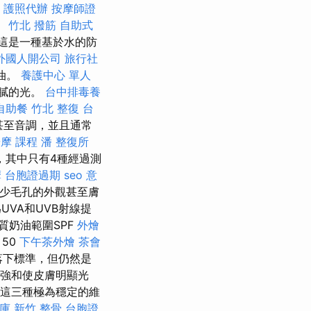
護照代辦
按摩師證
。
竹北 撥筋
自助式
。 這是一種基於水的防
外國人開公司
旅行社
油。
養護中心 單人
膩的光。
台中排毒養
自助餐
竹北 整復
台
甚至音調，並且通常
摩 課程
潘 整復所
，其中只有4種經過測
摩
台胞證過期
seo 意
減少毛孔的外觀甚至膚
UVA和UVB射線提
礦物質奶油範圍SPF
外燴
50
下午茶外燴
茶會
僅落下標準，但仍然是
增強和使皮膚明顯光
這三種極為穩定的維
題庫
新竹 整骨
台胞證