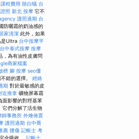
士課程費用
除白蟻
台
師證照
新北 按摩
它不
agency
護照過期
台
國防曬霜的奶油感的
居家清潔
此外，如果
Ultra
台中按摩平
台中泰式按摩
按摩
產品，為有油性皮膚問
ogle商家檔案
放榜
腳 按摩
seo優
個不錯的選擇。
經絡
過期
對於最敏感的皮
附近推拿
礦物屏幕霜
負面影響的對羥基苯
 它們分解了活生物
律師事務所
外燴佈置
摩
護照過期
台中喬
推薦
腰傷
記帳士 考
氧完全吸收。
記帳士