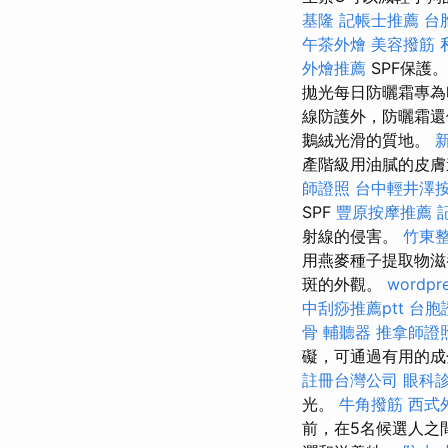
基隆
記帳士推薦
台
午茶外燴
美容撥筋
外燴推薦
SPF保護
拋光每日防曬霜專
線防護外，防曬霜
鵝絨光滑的質地。
產階級用油膩的皮
師證照
台中輕井澤
SPF
豐原按摩推薦
射線的侵害。
竹東
用燕麥種子提取物滋
斑的外觀。
wordpr
中刮痧推薦ptt
台胞
骨
輔聽器
推拿師證
礙，可通過有用的成
註冊台灣公司
眼科
光。
牛角撥筋
西式
前，在5名候選人之