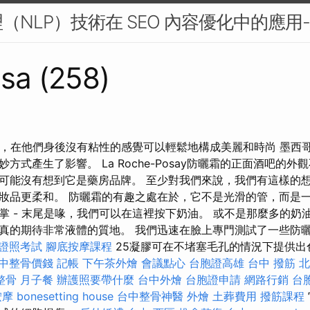
（NLP）技術在 SEO 內容優化中的應用
sa (258)
霜，在他們身後沒有粘性的感覺可以輕鬆地構成美麗和時尚 墨西
方式產生了影響。 La Roche-Posay防曬霜的正面酒吧的
可能沒有想到它是藥房品牌。 至少對我們來說，我們有這樣的
妝品更柔和。 防曬霜的有趣之處在於，它不是光滑的管，而是
 - 末尾是喙，我們可以在這裡按下奶油。 或不是那麼多的奶油.
真的期待非常液體的質地。 我們迅速在臉上專門測試了一些防曬
證照考試
腳底按摩課程
25凝膠可在不堵塞毛孔的情況下提供出色
中整骨價錢
記帳
下午茶外燴
會議點心
台胞證高雄
台中 撥筋
北
整骨
月子餐
辦護照要帶什麼
台中外燴
台胞證申請
網路行銷
台
按摩
bonesetting house
台中整骨神醫
外燴
土葬費用
撥筋課程