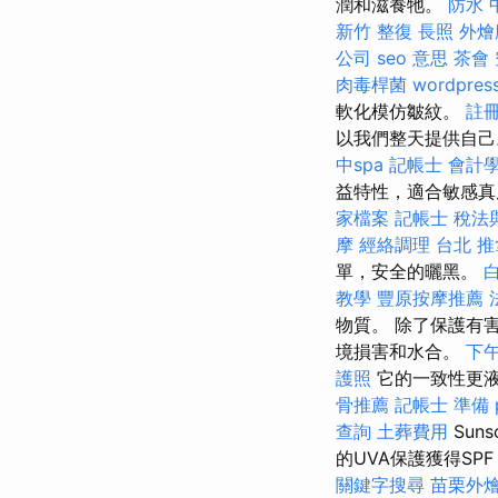
潤和滋養牠。
防水
新竹 整復
長照
外燴
公司
seo 意思
茶會
肉毒桿菌
wordpres
軟化模仿皺紋。
註
以我們整天提供自己
中spa
記帳士 會計
益特性，適合敏感真
家檔案
記帳士 稅法
摩
經絡調理
台北 推
單，安全的曬黑。
教學
豐原按摩推薦
物質。 除了保護有
境損害和水合。
下
護照
它的一致性更
骨推薦
記帳士 準備 p
查詢
土葬費用
Suns
的UVA保護獲得SP
關鍵字搜尋
苗栗外