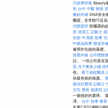
式按摩排毒
Beau
照
台中 中醫 整骨
餐點外燴
DNA安全
曬霜，非常輕巧且迅
代辦護照
防曬霜的組
房
清潔工
記帳士 接
生館
中清路 按摩
北
中精油按摩
辦桌外
被用作化妝的基礎
苗栗外燴
台中體態
試。 一些公司甚至
思
月子餐多少錢
按
色。
眼下細紋醫美
供最有效的保護。
徵信社費用
記帳士 
北屯 整骨
換護照
記
一個很好的選擇。 
澤。
台中 按摩 整骨
生素C可以減輕小狗的