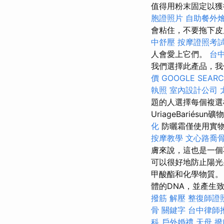
值得用粉末固定以
胞證照片
自助餐外
會粘住，不要拖下
中舒壓
按摩證照考
人會愛上它們。
台
我們選擇此產品，我們
價
GOOGLE SEAR
執照
室內設計公司
題的人選擇每個複
UriageBari
化
防曬霜僅使用實物
按摩教學
文心路喬
膚來說，這也是一
可以很好地防止陽光
甲酸酯和化學物質。
體的DNA，並產生致
撥筋 解壓
整復師證
骨
關鍵字
台中律師
科
戶外婚禮
天母 撥