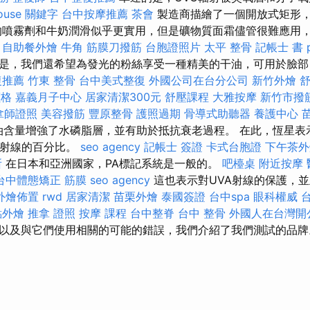
ouse
關鍵字
台中按摩推薦
茶會
製造商描繪了一個開放式矩形
的噴霧劑和牛奶潤滑似乎更實用，但是礦物質面霜儘管很難應用
。
自助餐外燴
牛角 筋膜刀撥筋
台胞證照片
太平 整骨
記帳士 書 p
是，我們還希望為發光的粉絲享受一種精美的干油，可用於臉
復推薦
竹東 整骨
台中美式整復
外國公司在台分公司
新竹外燴
價格
嘉義月子中心
居家清潔300元
舒壓課程
大雅按摩
新竹市撥
拿師證照
美容撥筋
豐原整骨
護照過期
骨導式助聽器
養護中心
ti油含量增強了水磷脂層，並有助於抵抗衰老過程。 在此，恆星表
A射線的百分比。
seo agency
記帳士 簽證
卡式台胞證
下午茶外
所
在日本和亞洲國家，PA標記系統是一般的。
吧檯桌
附近按摩
台中體態矯正
筋膜
seo agency
這也表示對UVA射線的保護，並
外燴佈置
rwd
居家清潔
苗栗外燴
泰國簽證
台中spa
眼科權威
點外燴
推拿 證照
按摩 課程
台中整脊
台中 整骨
外國人在台灣開
以及與它們使用相關的可能的錯誤，我們介紹了我們測試的品牌