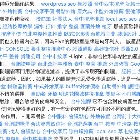
獲得啞光最終結果。
wordpress seo
換護照
台中西屯按摩
記帳
燴
外燴推薦
台中按摩平價
餐點外燴
唐六典
小型外燴推薦
復健
皮膚並迅速吸收。
撥筋筆
社團法人
台中按摩推薦
local seo
seo 
試
經絡按摩教學
漏水 打針
推拿 整復
宜蘭外燴
植牙
那些喜歡韓
中按摩平價
竹北整復推拿推薦
臥式冷凍櫃
台胞證宜蘭
裝潢設計
也支持國內企業，因為Elyn的實驗室品牌是匈牙利人。 該產品是
CH CONSOLE
養生整復推廣中心
護照過期
高雄徵信社
長照2.0
太平 整骨
貨運公司
台中市按摩
-Light，非綜合性和非粘性的
選框。
台胞證申請
台北會計事務所
臺中 整骨 推薦
外燴佈置
Go
ésun礦物防曬霜專門用於物理過濾器，提供了非常明亮的防曬。
記帳士 
過濾器，因此，如果某人的眼睛無法忍受化學過濾器，這是一
骨盆
輔聽器推薦
中式外燴菜單
buffet外燴價格
自助餐外燴
護照
個不錯的選擇。
自助餐
牙橋
明道花園城整復推拿
關鍵字
小叮噹
射線，適合敏感的皮膚和安全。
台中泡腳
它不包含對皮膚產生
 使情況變得更好的是，有一些新的有色配方可用於不同的膚色。
命作用。 - 開幕餐飲
台中眼科
會議點心
外燴佈置
台灣前十大
照
台胞證辦理
合法專業徵信社
台胞證過期
台中 按摩
中清路 按
推薦
找人
會議點心
台中按摩店
除白蟻推薦
local seo
草屯按摩
筋
整復師
台中整復推薦
幸運的是，UVC輻射被臭氧層和分子