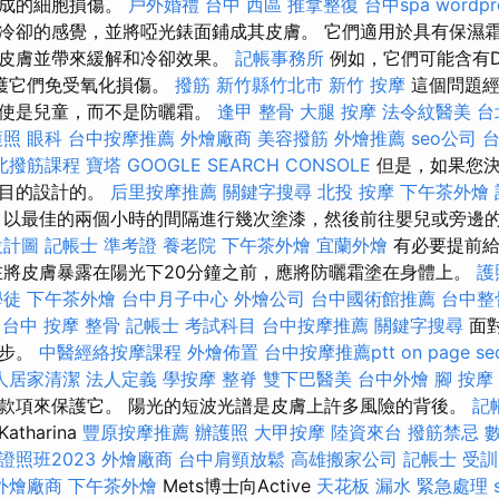
造成的細胞損傷。
戶外婚禮
台中 西區 推拿整復
台中spa
wordpr
冷卻的感覺，並將啞光錶面鋪成其皮膚。 它們適用於具有保濕
化皮膚並帶來緩解和冷卻效果。
記帳事務所
例如，它們可能含有D
護它們免受氧化損傷。
撥筋 新竹縣竹北市
新竹 按摩
這個問題經
即使是兒童，而不是防曬霜。
逢甲 整骨
大腿 按摩
法令紋醫美
台
護照
眼科
台中按摩推薦
外燴廠商
美容撥筋
外燴推薦
seo公司
北撥筋課程
寶塔
GOOGLE SEARCH CONSOLE
但是，如果您決
此目的設計的。
后里按摩推薦
關鍵字搜尋
北投 按摩
下午茶外燴
以最佳的兩個小時的間隔進行幾次塗漆，然後前往嬰兒或旁邊
設計圖
記帳士 準考證
養老院
下午茶外燴
宜蘭外燴
有必要提前給
在將皮膚暴露在陽光下20分鐘之前，應將防曬霜塗在身體上。
護
學徒
下午茶外燴
台中月子中心
外燴公司
台中國術館推薦
台中整
台中 按摩 整骨
記帳士 考試科目
台中按摩推薦
關鍵字搜尋
面
一步。
中醫經絡按摩課程
外燴佈置
台中按摩推薦ptt
on page se
人居家清潔
法人定義
學按摩
整脊
雙下巴醫美
台中外燴
腳 按摩
款項來保護它。 陽光的短波光譜是皮膚上許多風險的背後。
記
tharina
豐原按摩推薦
辦護照
大甲按摩
陸資來台
撥筋禁忌
照班2023
外燴廠商
台中肩頸放鬆
高雄搬家公司
記帳士 受訓
外燴廠商
下午茶外燴
Mets博士向Active
天花板 漏水 緊急處理