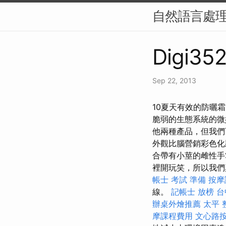
自然語言處理
Digi352
Sep 22, 2013
10夏天有效的防曬
脆弱的生態系統的微妙
他兩種產品，但我們
外觀比腦營銷彩色化
合帶有小莖的雌性手掌
裡開玩笑，所以我們
帳士 考試 準備
按摩
線。
記帳士 放榜
台
辦桌外燴推薦
太平 
摩課程費用
文心路