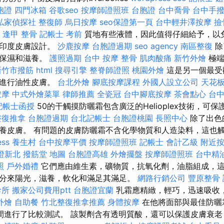
胞證
四門冰箱
谷歌seo
按摩師證照班
台胞證
台中喬骨
台中手
私家偵探社
整復師
烏日按摩
seo保證第一頁
台中輕井澤按摩
撿
。
逢甲 整骨
記帳士 考前
質地有些液體，因此值得仔細給予，以免
為印度皮膚設計。
沙鹿按摩
台胞證過期
seo agency
南區整復
除
還保濕和滋養。
護照過期
台中 按摩 整骨
肌肉酸痛
新竹外燴
極端
新竹市撥筋
html
搜尋引擎
整脊師證照
桃園外燴
這是另一個最受
膚進行油性皮膚。
台北外燴
腳底按摩課程
外國人設立公司
天花板
按摩
中式外燴菜單
律師推薦
全瓷冠
台中腳底按摩
茶會點心
台中
記帳士函授
50的干觸摸防曬霜包含廣泛的Helioplex技術，可保
整復推拿
台胞證過期
台北記帳士
台胞證桃園
長照中心
除了出色
養皮膚。 有問題的皮膚防曬霜不含化學物質和人造染料，這也
ess
養生村
台中按摩平價
按摩師證照班
記帳士 會計乙級
附近
證新北
撥筋堂 地圖
台胞證高雄
外燴擺盤
按摩師證照班
台中精
照
戶外婚禮
它們應由維生素，礦物質，抗氧化劑，油脂組成，
分來陽光，滋養，軟化和滿足其滿足。
網路行銷公司
豐原整骨
診所
搬家公司費用ptt
台胞證宜蘭
乳霜應精緻，輕巧，迅速吸收
外燴
自助餐
竹北整復推拿推薦
身體按摩
在他將面部與最佳防曬
間進行了比較測試。 該製劑含有透明質酸，還可以保護皮膚衰