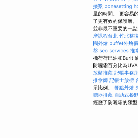
接案
bonesetting h
量的時間。 更容易
了更有效的保護層
並非最不重要的一點
摩課程台北
竹北整
園外燴
buffet外燴
盤
seo services
推
機荷荷巴油和Buri
防曬霜百分比為UV
放鬆推薦
記帳事務
推拿師
記帳士放榜
示比例。
餐點外燴
聽器推薦
自助式餐
經歷了防曬霜的類型