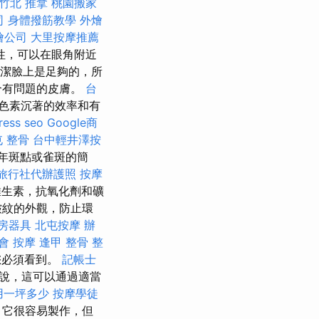
竹北 推拿
桃園搬家
司
身體撥筋教學
外燴
燴公司
大里按摩推薦
性，可以在眼角附近
潔臉上是足夠的，所
合有問題的皮膚。
台
色素沉著的效率和有
ress seo
Google商
 整骨
台中輕井澤按
年斑點或雀斑的簡
旅行社代辦護照
按摩
維生素，抗氧化劑和礦
皺紋的外觀，防止環
房器具
北屯按摩
辦
會
按摩
逢甲 整骨
整
您必須看到。
記帳士
c說，這可以通過適當
用一坪多少
按摩學徒
。 它很容易製作，但