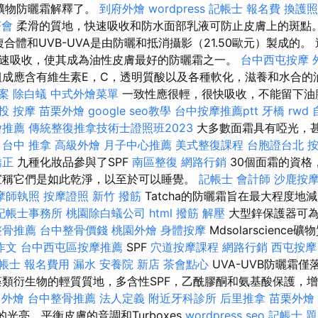
ty礦物防曬霜解釋了。
到府外燴
wordpress
記帳士 報名費
換護照
茶會
柔滑的質地，快速吸收和防水面部乳液可防止皮膚上的斑點
複合體和UVB-UVA是由防曬和抵消攝影（21.50歐元）製成的
速吸收，使其成為油性皮膚最好的防曬霜之一。
台中西屯按摩
成應含有維生素E，C，透明質酸以及各種軟化，滋養和水合的
案
除白蟻
中式外燴菜單
一致性應很輕，很快吸收，不能留下油
投 按摩
苗栗外燴
google seo教學
台中按摩推薦ptt
牙橋
rwd
燴推薦
傳統整復推拿技術士證照班2023
大多數面霜具有啞光，
。
台中 推拿
高級外燴
月子中心推薦
美式整復課程
台胞證台北
按
矯正
九種化妝品參與了SPF
南區整復
網路行銷
30個面霜的資格
宣稱它們是如此乾淨，以至於可以睡覺。
記帳士 會計師
沙鹿按
摩師執照
按摩證照
新竹 撥筋
Tatcha的防曬霜旨在最大程度地
記帳士事務所
桃園除白蟻公司
html
撥筋 解壓
大型鋅保護器可為
整骨推薦
台中整骨價錢
桃園外燴
身體按摩
Mdsolarscience
作文
台中西屯區按摩推薦
SPF
穴道按摩課程
網路行銷
西屯按摩
帳士 報名費用
漏水
安養院 新店
茶會點心
UVA-UVB防曬霜
藻類衍生物的輕質質地，多含性SPF，乙酰膠酮和氨基酸保護，
外燴
台中整骨推薦
法人定義
附近牙科診所
后里推拿
苗栗外燴
光亮，平衡皮膚的音調和Turboxes
wordpress seo
記帳士 