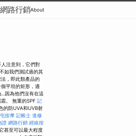
-網路行銷
About
哥人注意到，它們對
外觀不如我們測試過的其
想法，即此類產品的
一個平坦的矩形，適
..因為他們沒有在這
霜。 無重的SPF
記
的防UVA和UVB射
屯按摩
記帳士 進修
胞證
網路行銷
經絡按
它甚至可以最大程度