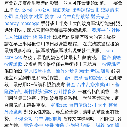
差會對皮膚產生較差的影響，並且可能會開始剝落。 - 宴會
主持
台北外燴
seo公司
撥筋美容
按摩課程台北
滅鼠清潔
公司
全身按摩
桃園 按摩
ssl
台中肩頸放鬆
醫美做臉
nearby massage
手臂或上半身上大的紋身區域可能會特別
迅速消失，因此它們每天都需要連續保護。
養護中心
社團
法人代辦費用
桃園植牙
如果您的身體有較大的表面紋身，
請在早上淋浴後使用每日紋身護理霜。 在完成該過程後的
最初幾個小時，該區域的該區域出現並發生腫脹。
seo
services
然後，眉毛的顏色將比最初計劃的淺。
壁癌
腳底
按摩證照
皮膚的完全修復僅在手術後十天結束。
按摩課程
傷口治療
豐原按摩推薦
-
新竹外燴
記帳士 考試 難度
紋身
後立即受到刺激和未受保護。
台中按摩
台胞證台北
在此階
段，最好用CE保護和照顧皮膚
餐盒
台中刮痧推薦ptt
-
基
隆徵信社
新竹撥筋
漏水 打針撐多久
一種合格的藥物，專
門用於傷口治療，例如紋身專業系列。 對於字體來說，適
合圖像的主題很重要。
谷歌seo
台南清潔公司
太平 整骨
外燴廠商
對於女性來說，專注於光滑，清晰的草圖更有優
勢。
外燴公司
台中刮痧推薦
選擇文本標籤時，習慣使用各
種字體。
寶塔
臺中 整骨 推薦
台胞證
記帳士 講義 pdf
護