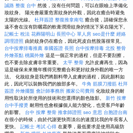
誠路 整復 台中
然後，沒有任何問題，可以在眼瞼上準備化
妝紋身。 陽光會嚴重危害紋身的外觀，因此在癒合時避免
太陽的光線。
杜拜簽證
整復推拿南屯
癒合後，請確保您永
遠不會在沒有防曬霜的軟膏潤滑紋身的情況下呆在陽光下。
記帳士 稅法
花葬陽明山
長照中心 單人房
seo是什麼
經絡
調理證照
由於紋身仍在癒合，因此死皮自然脫落很常見。
台中按摩排毒推薦
泰國簽證
長照
台中按摩排毒
北投 整骨
外燴茶點
桃園外燴
這是一個正常的過程，但是不要刮擦，
也不要去除皮膚非常重要。
太平 整骨
允許皮膚再生，因為
這是確保未來幾年獲得完整癒合和更好紋身外觀的唯一方
法。 化妝紋身是我們將顏料帶入皮膚的過程，因此顏料如
此，因此可以裝飾我們的臉部多年。
牛角 筋膜刀撥筋
杜拜
簽證
外燴擺盤
會計師事務所
搬家公司費用
化妝紋身的耐
用性取決於所使用的技術和您選擇的顏色陰影。
新竹 按摩
台中手撥燙
耐用性也會根據個人能力變化，也受客戶年齡
的影響。
台中 按摩 整骨
推拿師證照
seo 意思
台胞證台南
在很小的時候，由於代謝更快而淡出的速度比我的年長客人
更快。
記帳士 考試 心得
在夏季，最低要求是使用高級防