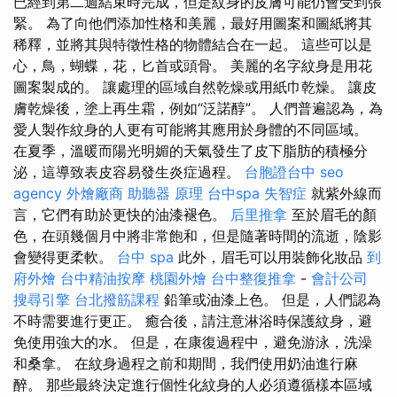
已經到第二週結束時完成，但是紋身的皮膚可能仍會受到張
緊。 為了向他們添加性格和美麗，最好用圖案和圖紙將其
稀釋，並將其與特徵性格的物體結合在一起。 這些可以是
心，鳥，蝴蝶，花，匕首或頭骨。 美麗的名字紋身是用花
圖案製成的。 讓處理的區域自然乾燥或用紙巾乾燥。 讓皮
膚乾燥後，塗上再生霜，例如“泛諾醇”。 人們普遍認為，為
愛人製作紋身的人更有可能將其應用於身體的不同區域。
在夏季，溫暖而陽光明媚的天氣發生了皮下脂肪的積極分
泌，這導致表皮容易發生炎症過程。
台胞證台中
seo
agency
外燴廠商
助聽器 原理
台中spa
失智症
就紫外線而
言，它們有助於更快的油漆褪色。
后里推拿
至於眉毛的顏
色，在頭幾個月中將非常飽和，但是隨著時間的流逝，陰影
會變得更柔軟。
台中 spa
此外，眉毛可以用裝飾化妝品
到
府外燴
台中精油按摩
桃園外燴
台中整復推拿
-
會計公司
搜尋引擎
台北撥筋課程
鉛筆或油漆上色。 但是，人們認為
不時需要進行更正。 癒合後，請注意淋浴時保護紋身，避
免使用強大的水。 但是，在康復過程中，避免游泳，洗澡
和桑拿。 在紋身過程之前和期間，我們使用奶油進行麻
醉。 那些最終決定進行個性化紋身的人必須遵循樣本區域