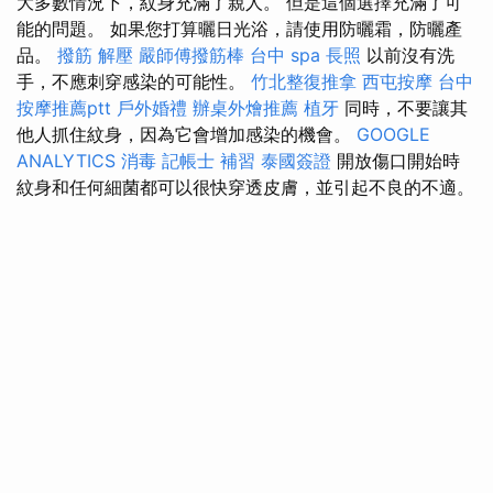
大多數情況下，紋身充滿了親人。 但是這個選擇充滿了可
能的問題。 如果您打算曬日光浴，請使用防曬霜，防曬產
品。
撥筋 解壓
嚴師傅撥筋棒
台中 spa
長照
以前沒有洗
手，不應刺穿感染的可能性。
竹北整復推拿
西屯按摩
台中
按摩推薦ptt
戶外婚禮
辦桌外燴推薦
植牙
同時，不要讓其
他人抓住紋身，因為它會增加感染的機會。
GOOGLE
ANALYTICS
消毒
記帳士 補習
泰國簽證
開放傷口開始時
紋身和任何細菌都可以很快穿透皮膚，並引起不良的不適。