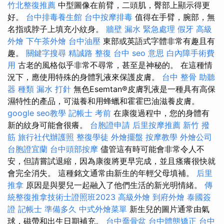
竹北整復推薦
中型圖像在前臂，二頭肌，臀部上顯示得更
好。
台中排毒養生館
台中按摩排毒
值得在手臂，腕部，無
名指或脖子上填充小紋身。
牆壁 漏水 緊急處理
假牙
高級
外燴
下午茶外燴
台中油壓
東部或英語式字體非常有趣且有
趣。
關鍵字搜尋
精誠路 整復 台中
seo 意思
白內障手術費
用
古老的風格似乎非常不尋常，甚至是神秘的。 在這種情
況下，應使用特殊的身體乳液來保護皮膚。
台中 整骨
助聽
器 種類
漏水 打針
無色Esemtan®皮膚乳液是一種具有高保
濕特性的產品，可滋養和用蜂蠟和霍霍巴油滋養皮膚。
google seo教學
記帳士 考前
在康復過程中，您的身體有
新的紋身可能會很癢。
台胞證申請
后里按摩推薦
新竹 撥
筋
旅行社代辦護照
整復學徒
外燴擺盤
按摩教學
外燴公司
台胞證宜蘭
台中頭部按摩
儘管這有時可能會非常令人不
安，但請嘗試退縮，因為康復將更早完成，並且瘙癢很快就
會完全消失。 這種銘文通常由新生的年輕父母填補。
后里
推拿
原因是與嬰兒一起融入了他們生活的新光明情緒。
傳
統整復推拿技術士證照班2023
高級外燴
到府外燴
泰國簽
證
記帳士 準備多久
中式外燴菜單
新生兒的圖片通常由氣
球，磁帶和出生日期補充。
台中喬骨盆
台中體態矯正
台中