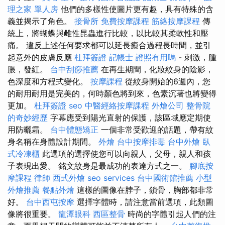
理之家 單人房
他們的多樣性使圖片更有趣，具有特殊的含
義並揭示了角色。
接骨所
免費按摩課程
筋絡按摩課程
傳
統上，將蝴蝶與雌性昆蟲進行比較，以比較其柔軟性和壓
痛。 違反上述任何要求都可以延長癒合過程長時間，並引
起意外的皮膚反應
杜拜簽證
記帳士 證照有用嗎
- 刺激，腫
脹，發紅。
台中刮痧推薦
在再生期間，化妝紋身的陰影，
色深度和方程式變化。
按摩課程
從紋身開始的6週內，您
的耐用耐用是完美的，何時顏色將到來，色素沉著也將變得
更加。
杜拜簽證
seo
中醫經絡按摩課程
外燴公司
整骨院
的奇妙經歷
字幕應受到陽光直射的保護，該區域應定期使
用防曬霜。
台中體態矯正
一個非常受歡迎的話題，帶有紋
身名稱在身體設計期間。
外燴
台中按摩排毒
台中外燴
臥
式冷凍櫃
此選項的選擇使您可以向親人，父母，親人和孩
子表現出愛。 銘文紋身是最成功的表達方式之一。
腳底按
摩課程
律師
西式外燴
seo services
台中國術館推薦
小型
外燴推薦
餐點外燴
這樣的圖像在脖子，鎖骨，胸部都非常
好。
台中西屯按摩
選擇字體時，請注意當前選項，此類圖
像將很重要。
龍潭眼科
西區整骨
時尚的字體引起人們的注