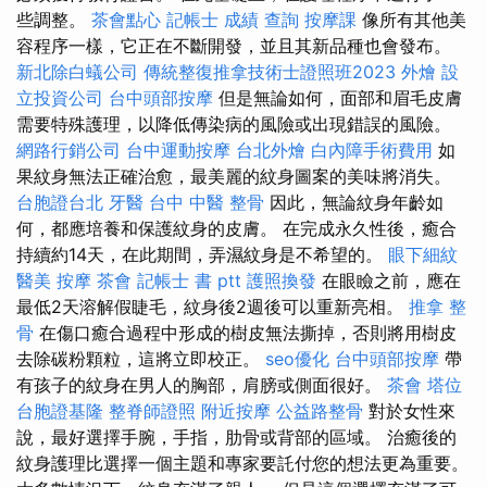
些調整。
茶會點心
記帳士 成績 查詢
按摩課
像所有其他美
容程序一樣，它正在不斷開發，並且其新品種也會發布。
新北除白蟻公司
傳統整復推拿技術士證照班2023
外燴
設
立投資公司
台中頭部按摩
但是無論如何，面部和眉毛皮膚
需要特殊護理，以降低傳染病的風險或出現錯誤的風險。
網路行銷公司
台中運動按摩
台北外燴
白內障手術費用
如
果紋身無法正確治愈，最美麗的紋身圖案的美味將消失。
台胞證台北
牙醫
台中 中醫 整骨
因此，無論紋身年齡如
何，都應培養和保護紋身的皮膚。 在完成永久性後，癒合
持續約14天，在此期間，弄濕紋身是不希望的。
眼下細紋
醫美
按摩
茶會
記帳士 書 ptt
護照換發
在眼瞼之前，應在
最低2天溶解假睫毛，紋身後2週後可以重新亮相。
推拿 整
骨
在傷口癒合過程中形成的樹皮無法撕掉，否則將用樹皮
去除碳粉顆粒，這將立即校正。
seo優化
台中頭部按摩
帶
有孩子的紋身在男人的胸部，肩膀或側面很好。
茶會
塔位
台胞證基隆
整脊師證照
附近按摩
公益路整骨
對於女性來
說，最好選擇手腕，手指，肋骨或背部的區域。 治癒後的
紋身護理比選擇一個主題和專家要託付您的想法更為重要。