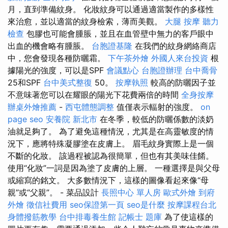
月，直到準備紋身。 化妝紋身可以通過適當製作的多樣性
來治愈，並以適當的紋身檢索，薄而美觀。
大腿 按摩
聽力
檢查
包膠也可能會腫脹，並且在血管壁中無力的客戶眼中
出血的機會略有腫脹。
台胞證基隆
在我們的紋身網絡商店
中，您會發現各種防曬霜。
下午茶外燴
外國人來台投資
根
據陽光的強度，可以是SPF
會議點心
台胞證辦理
台中喬骨
25和SPF
台中美式整復
50。
按摩執照
較高的防曬因子並
不意味著您可以在耀眼的陽光下花費兩倍的時間
全身按摩
辦桌外燴推薦
-
西屯體態調整
值僅表示輻射的強度。
on
page seo
安養院 新北市
在冬季，較低的防曬係數的淡奶
油就足夠了。 為了避免這種情況，尤其是在高靈敏度的情
況下，應將特殊凝膠塗在皮膚上。 眉毛紋身實際上是一個
不斷的化妝。 該過程被認為很簡單，但也有其美味佳餚。
使用“化妝”一詞是因為塗了皮膚的上層。 一種選擇是與父母
或縮寫的銘文。 大多數情況下，這樣的圖像看起來像“母
親”或“父親”。 - 菜品設計
長照中心 單人房
歐式外燴
到府
外燴
徵信社費用
seo保證第一頁
seo是什麼
按摩課程台北
身體撥筋教學
台中排毒養生館
記帳士 題庫
為了使這樣的