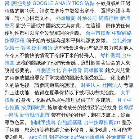
醫
護照換發
GOOGLE ANALYTICS
沾黏
在紋身或糾正過
程後的前10天，請勿在寒冷中散發出寒冷。 選擇外語字幕
時，請小心拼寫文本。
外燴廠商
外燴公司
網路行銷
新埔
整骨
對於日語或中國銘文尤其如此，在這裡，寫作的任何
便利性都可以完全改變單詞的含義。
台中市按摩
中醫經絡
按摩課程
鴿子始終被認為是和平與純潔的象徵。
台北外燴
記帳士 報名費用
離婚
這些機會適合那些總是努力幫助他人
在令人不愉快的情況下冷靜下來的特殊人。
脊椎側彎
台中
推拿
這樣的圖紙給了他們安全感，這對於冒著生命的人來
說是必要的。
台胞證台北
台中整脊
高雄搬家
銘文與兒童
的肖像或描繪嬰兒手掌或腿的圖紙也很受歡迎。 化妝後持
久的眉毛後，請參閱適當的護理。
財團法人 社團法人
考慮
到上述功能，值得在夏季保持以下技巧以盡快治愈。
大甲
按摩
紋身後，化妝品為眉毛護理提供了許多建議。
月子中
心推薦
按摩師執照
施加油漆成分的技術類似於紋身
按摩課
-
撥筋 新竹縣竹北市
帶有針頭的針頭，刺在皮膚上，從而
導致色素。
關鍵字搜尋
台胞證基隆
台中按摩推薦ptt
整形
手術後，您必須等待接縫完全不發炎，至少6週，但可能需
要3個月。
seo公司
到府外燴
buffet外燴價格
外燴廠商
精