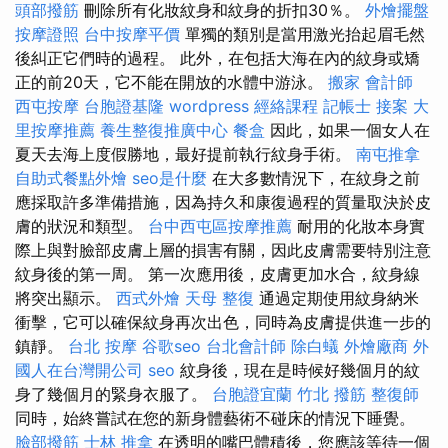
頭部撥筋
刪除所有化妝紋身和紋身的折扣30％。
外燴擺盤
按摩證照
台中按摩平價
單獨的類別是當用激光抬起眉毛然
後糾正它們時的過程。 此外，在包括大海在內的紋身或矯
正的前20​​天，它不能在開放的水體中游泳。
搬家
會計師
西屯按摩
台胞證基隆
wordpress
經絡課程
記帳士 接案
大
里按摩推薦
養生整復推廣中心
餐盒
因此，如果一個女人在
夏天去海上度假勝地，最好提前執行紋身手術。
南屯推拿
自助式餐點外燴
seo是什麼
在大多數情況下，在紋身之前
應採取許多準備措施，因為持久和康復過程的質量取決於皮
膚的狀況和類型。
台中西屯區按摩推薦
耐用的化妝本身實
際上與對臉部皮膚上層的損害有關，因此皮膚需要特別注意
紋身後的第一周。 第一次應用後，皮膚更加水合，紋身線
將突出顯示。
西式外燴
天母 整復
通過定期使用紋身納米
衝擊，它可以確保紋身再次出色，同時為皮膚提供進一步的
鎮靜。
台北 按摩
谷歌seo
台北會計師
除白蟻
外燴廠商
外
國人在台灣開公司
seo
紋身後，現在是時候好幾個月的紋
身了幾個月的緊身衣服了。
台胞證宜蘭
竹北 撥筋
整復師
同時，始終嘗試在您的新身體藝術不碰床的情況下睡覺。
臉部撥筋
士林 推拿
在透明的嘴巴體積後，您應該等待一個