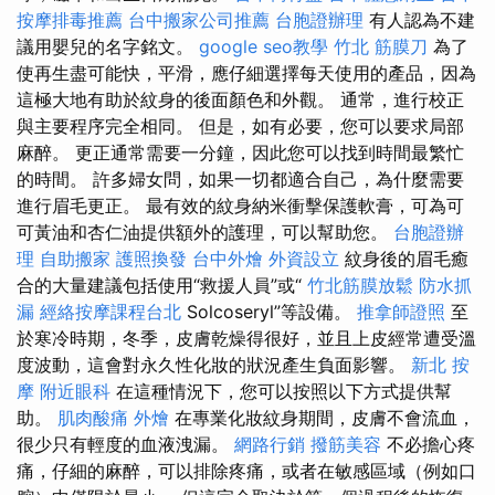
按摩排毒推薦
台中搬家公司推薦
台胞證辦理
有人認為不建
議用嬰兒的名字銘文。
google seo教學
竹北 筋膜刀
為了
使再生盡可能快，平滑，應仔細選擇每天使用的產品，因為
這極大地有助於紋身的後面顏色和外觀。 通常，進行校正
與主要程序完全相同。 但是，如有必要，您可以要求局部
麻醉。 更正通常需要一分鐘，因此您可以找到時間最繁忙
的時間。 許多婦女問，如果一切都適合自己，為什麼需要
進行眉毛更正。 最有效的紋身納米衝擊保護軟膏，可為可
可黃油和杏仁油提供額外的護理，可以幫助您。
台胞證辦
理
自助搬家
護照換發
台中外燴
外資設立
紋身後的眉毛癒
合的大量建議包括使用“救援人員”或“
竹北筋膜放鬆
防水抓
漏
經絡按摩課程台北
Solcoseryl”等設備。
推拿師證照
至
於寒冷時期，冬季，皮膚乾燥得很好，並且上皮經常遭受溫
度波動，這會對永久性化妝的狀況產生負面影響。
新北 按
摩
附近眼科
在這種情況下，您可以按照以下方式提供幫
助。
肌肉酸痛
外燴
在專業化妝紋身期間，皮膚不會流血，
很少只有輕度的血液洩漏。
網路行銷
撥筋美容
不必擔心疼
痛，仔細的麻醉，可以排除疼痛，或者在敏感區域（例如口