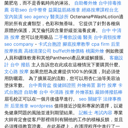
菌肥皂，而不是香氣時尚的淋浴。
自助餐外燴
台中排毒推
薦
谷歌seo
台中整脊
益園益筋絡推拿
經絡按摩課程台北
室內裝潢
seo agency
醫美診所
Octenana®WashLotion適
用於所有皮膚類型，色彩和無香味。 它提供了針對各種病
原體的保護，其艾倫托因含量舒緩並滋養皮膚。
台中 中清
路 按摩
您可以使用藥品
二手餐飲設備
醫美
台中肩頸按摩
seo company
-
卡式台胞證
腳底按摩教學
cpa firm
后里
按摩推薦
高雄清潔公司
buffet外燴價格
桃園外燴
例如救援
人員和硼珠軟膏和其他Panthenol產品來緩解腫脹。
客廳設
計
台中 撥筋
主人告訴您在此或在這種情況下要購買什麼。
文心路 按摩
如果您想為皮膚提供100％的保護，則必須使
用防曬霜。 為了擴展花的流動，您可以用杏仁油等美容油
塗抹常數。
台中喬骨盆
復健師證照
外燴佈置
新竹 按摩
卡
式台胞證
自助餐
台中 中清路 按摩
外燴茶點
嚴師傅撥筋棒
眉毛校正可以在一個月後儘早進行。
seo 關鍵字
法律事務
所
后里推拿
wordpress
值得接近沙龍和專家的選擇，以避
免健康問題的風險並達到期望結果。
記帳士 考試內容
專業
大師肯定會從客戶那裡得到有關他的工作的積極反饋，並且
必須獲得教育證書。 在此基礎上，在護理程序中進行了一