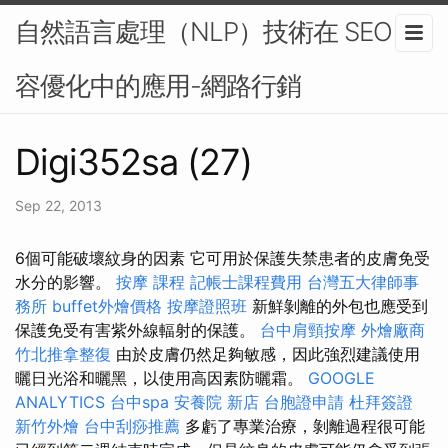
自然語言處理（NLP）技術在 SEO 內
容優化中的應用-網路行銷
Digi352sa (27)
Sep 22, 2013
6個可能破壞紋身的因素 它可用於保護失禁患者的皮膚免受
水分的影響。
按摩 課程
記帳士課程費用
台灣五大律師事
務所
buffet外燴價格
按摩證照班
新鮮剝離的外包也應受到
保護免受有害紫外線輻射的保護。
台中肩頸按摩
外燴廠商
竹北推拿整復
由於皮膚仍然足夠敏感，因此強烈建議使用
曬日光浴和曬黑，以使用高因素防曬霜。
GOOGLE
ANALYTICS
台中spa
安養院 新店
台胞證申請
杜拜簽證
新竹外燴
台中刮痧推薦
多虧了專業治療，剝離過程很可能