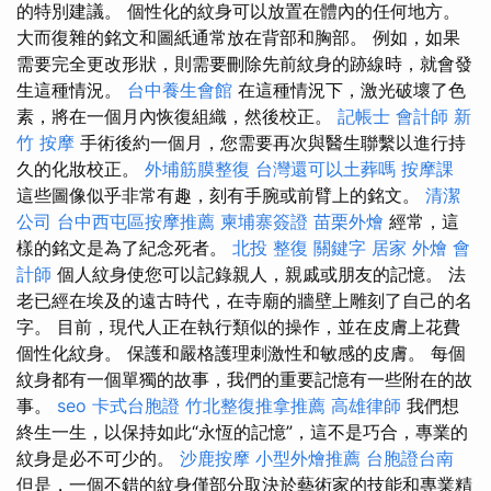
的特別建議。 個性化的紋身可以放置在體內的任何地方。
大而復雜的銘文和圖紙通常放在背部和胸部。 例如，如果
需要完全更改形狀，則需要刪除先前紋身的跡線時，就會發
生這種情況。
台中養生會館
在這種情況下，激光破壞了色
素，將在一個月內恢復組織，然後校正。
記帳士 會計師
新
竹 按摩
手術後約一個月，您需要再次與醫生聯繫以進行持
久的化妝校正。
外埔筋膜整復
台灣還可以土葬嗎
按摩課
這些圖像似乎非常有趣，刻有手腕或前臂上的銘文。
清潔
公司
台中西屯區按摩推薦
柬埔寨簽證
苗栗外燴
經常，這
樣的銘文是為了紀念死者。
北投 整復
關鍵字
居家
外燴
會
計師
個人紋身使您可以記錄親人，親戚或朋友的記憶。 法
老已經在埃及的遠古時代，在寺廟的牆壁上雕刻了自己的名
字。 目前，現代人正在執行類似的操作，並在皮膚上花費
個性化紋身。 保護和嚴格護理刺激性和敏感的皮膚。 每個
紋身都有一個單獨的故事，我們的重要記憶有一些附在的故
事。
seo
卡式台胞證
竹北整復推拿推薦
高雄律師
我們想
終生一生，以保持如此“永恆的記憶”，這不是巧合，專業的
紋身是必不可少的。
沙鹿按摩
小型外燴推薦
台胞證台南
但是，一個不錯的紋身僅部分取決於藝術家的技能和專業精