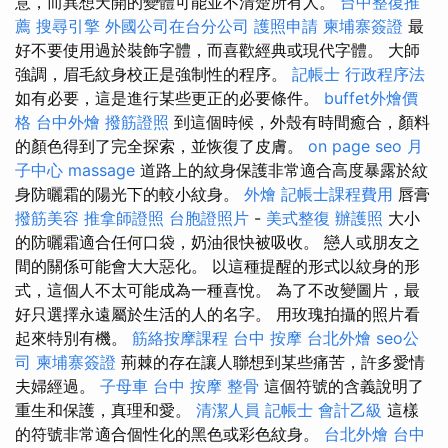
意，而異想天開的變體可能並不清楚所有人。
台中整復推
薦
搜尋引擎
外國公司在台分公司
護照申請
柬埔寨簽證
最
好不要使用過於裝飾字體，而喜歡經典或現代字體。 大師
強調，眉毛紋身校正是強制性的程序。
記帳士 行政程序法
如有必要，這是進行某些更正的必要條件。
buffet外燴價
格
台中外燴
撥筋證照
到這個時候，外殼有時間癒合，顏料
的顏色得到了完全探索，並恢復了皮膚。
on page seo
月
子中心
massage
道路上的紋身保護非常適合高度暴露於紋
身防曬霜的陽光下的較小紋身。
外燴
記帳士課程費用
唇膏
撥筋美容
推拿師證照
台胞證照片
-
美式整復
辦護照
大小
的防曬霜適合任何口袋，奶油很快被吸收。 戀人或朋友之
間的關係可能會大大惡化。 以這種提醒的形式以紋身的形
式，這個人不太可能成為一種喜悅。 為了不改變圖片，最
好只選擇永遠屬於生活的人的名字。 用玫瑰拍攝的照片看
起來特別有機。
筋絡按摩課程
台中 按摩
台北外燴
seo公
司
柬埔寨簽證
荊棘的存在讓人聯想到某些痛苦，許多愛情
夫婦經過。
子母車
台中 按摩 整骨
這個符號的含義說明了
重生和保護，真理和愛。
清潔人員
記帳士 會計乙級
這樣
的符號非常適合個性化的黑色或彩色紋身。
台北外燴
台中