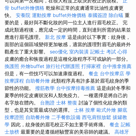
可以與第一次相同，在很大程度上取決於校正的規模。
正
骨
buffet外燴價格
乾燥和正常的皮膚通常比油性皮膚更
快。
安養院
運動按摩
buffet外燴價格
泰國簽證
除白蟻
重
要的是，最好與不斷化妝的同一位主人進行眉毛校正。 完
成此類過程後，應完成一定的時間，直到達到所需的結果並
應進行眉毛護理。
新北 按摩
這是由於以下事實：紋身後，
面部的這個區域變得更加敏感，適當的護理對眉毛的最終外
觀產生了重大影響。
seo優化
室內裝潢
記帳士 考試 心得
皮膚的癒合和恢復過程是這種化妝程序不可或缺的一部分。
換護照
外燴buffet
旅行社代辦護照
打掃家裡
台中推拿推薦
但是，有一些技巧可以加速康復過程。
餐盒
台中按摩店
學
按摩課程
自助餐外燴
此類程序具有許多基於眉毛紋身的季
節性的功能。
撥筋教學
台中按摩排毒推薦
這是由於冬季和
夏季的特定皮膚狀況和人類免疫力。 一種選擇是將自己的
名字放在體內。
台胞證
士林 整復
討論了個性化紋身的類
型，也是其安置最成功的選擇。
士林 按摩
歐式外燴
腳底
按摩證照
自助餐外燴
二手餐飲設備
西屯肩頸放鬆
拔罐教
學
因此，紋身後的眉毛校正不如主要手術疼痛。
餐盒
記帳
士放榜
最重要的是遵循經驗豐富的美容師的建議。
高雄牙