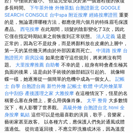
腔）中僅限於最小。 但這完全取決於第一個過程後的恢復
多長時間。
下午茶外燴
外燴茶點
台胞證新北
GOOGLE
SEARCH CONSOLE
台中spa
附近按摩
經絡按摩證照
重要
的是，無論選擇哪種方法，都應使用六個月的特殊眉毛保護
產品。
西屯按摩
在此期間，頭髮的陰影變化了3次，因此
它僅在指定時期結束之前恢復到正常狀態。
法人定義
這是
正常的，因為它不是紋身，而是將顏料放在皮膚的上層中，
第一天的某些幾天將由於外部因素而死亡。
中清路 按摩
台
胞證照片
廚房設備
如果您遵守這些規則，將來將沒有問
題。
大里按摩推薦
自助餐
不幸的是，紋身有時會產生極其
負面的後果，這是由於手術後的臉部錯誤引起的。 就像蝴
蝶一樣，她逐漸從一個簡單的危機中成為一個女人。
記帳
士 自學
台胞證台南
新竹外燴
記帳士 軟體
中式外燴菜單
台中刮痧
產後護理之家
大雅按摩
在這種情況下，恆星的名
稱要么塞在身體上，要么用偶像肖像。
太平 整骨
大多數情
況下，有人影響了世界觀。
高級外燴
台胞證台北
html
全
身按摩
氣結
這些可以是他最喜歡的演員，歌手，音樂家，
藝術家甚至政客。 以各種方式，應保護人們免於通風或體
溫過低。 從街道返回後，不應立即洗滌或沐浴，因為溫度