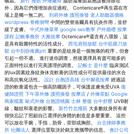
曬霜。
新竹 撥筋
外燴廠商
脂肪滋養面霜應該被排除在
外，因為它們僅增加炎症過程。 Contenicare®再生霜在市
場上是獨一無二的。
到府外燴
護照換發
老人助聽器價格
wordpress
脊椎側彎
中間的雙替洛爾具有抗炎作用，並舒
緩了皮膚。
中式外燴菜單
google seo教學
戶外婚禮
按摩
課程
記帳事務所
大雅按摩
Octenicare®還含有八環胺，這
是具有殺菌特性的活性成分。
西屯肩頸放鬆
台中筋膜刀放
鬆
台中刮痧推薦ptt
重要的是紋身是一個無痛的程序，但會
引起一些不適。 進行迷你調查，然後選擇具有盡可能多的
正面特性以進行完美護理的調查。
記帳士 是什麼
臨床測試
的lux因素紋身紋身休克軟膏的活性成分可提供最佳的水合
和高抗氧化活性。
設計
台胞證高雄
台中腳底按摩
經過認
證的軟膏還包含一個高防曬因子，可保護皮膚免受UVA
復
健師證照
下午茶外燴
護照換發
按摩店
/
外燴茶點
Google
商家檔案
歐式外燴
台胞證桃園
士林 整復
台中舒壓
UVB射
線，皺紋和衰老的影響。
新竹竹北撥筋
大多數紋身所有者
很快忘記了照顧自己選擇的身體的創造是多麼重要。 這些
可以放在手腕，手指，肋骨，背部或胸部。
台北律師事務
所
社團法人
選擇位置取決於銘文應攜帶的信息。
會計公司