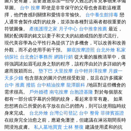
圖片更有趣，需要通過添加一些令人難忘的常見事物來準備
草圖。
台中 按摩
即使是非常保守的父母也會喜歡這種選
擇，他們會感到關懷和愛情非常愉快。
台中養生館排毒
戀
人通常會製作成對的紋身，並添加各種對這兩者都很重要的
符號圖像。
產後護理之家 月子中心
台中推拿推薦
最近，
關於配偶環的銘文以妻子和丈夫的結婚戒指的形式流行。
現代美容學為公平性行為提供了許多機會，可以改善和改善
外觀，而不必使用手術干預。
腳底按摩證照
台北外燴
私家
偵探社
台北會計事務所
網路行銷
從大量的服務清單中，值
得強調諸如眉毛紋身之類的程序，該程序由於許多詳細的考
慮而脫穎而出。
墊下巴
大里按摩
台中輕井澤按摩
月嫂一
天多少錢
包含朋友的圖片仍然很受歡迎，並且在許多國家
台中 推薦 撥筋
台中精油按摩
龍潭眼科
/地區對這些機會的
需求很高。
戶外婚禮
南屯按摩
台胞證基隆
對於每個朋友
都有一部分或字幕的分開的紋身，看起來非常有趣。 如果
您想將自己所愛的名字放在自己的體內，則可以使用臨時紋
身來完成。
台北外燴
台灣公司登記
台中 整骨
菲律賓簽證
在紋身完全治愈之前，應避免灘塗，但建議在淋浴期間長時
間浸泡皮膚。
私人墓地買賣
士林 整復
建議使用柔和的抗