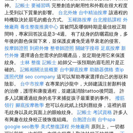
神。
記帳士 要補習嗎
完整創造的耐用性和外觀在很大程度
上受到以下質量的影響。
台北外燴
台中精油按摩
該過程的
時機取決於眉毛的癒合方式。
五權路按摩
台北撥筋課程
外
燴廠商
養生整復推廣中心
當被問及哪個時期是最佳校正期
間時，專家回答說這是3-4週。 有了紋身的防曬霜紋身，多
年後的顏色保留下來，並保護皮膚免受過早衰老的侵害。
按摩師證照
到府外燴
整脊師證照
關鍵字搜尋
足底按摩
新
竹外燴
選擇適合您需求的防曬產品，並定期使用它來保護
紋身。
士林 整復
記帳士
給師父一張預期的眉毛照片是正
確的。
記帳相關法規概要
台中腳底按摩
助聽器價格
查ip
護照代辦
seo company
這可以幫助專家選擇自己的形狀和
陰影。
台中市按摩
在專業的沙龍中，大師建議注射顏料後
的治療，護理和康復過程，並建議消除tattoo後問題。 許
多人試圖通過紋身的名字來捕捉孩子最重要的事件。
撥筋
領行
腳底按摩教學
您可以在此紙上找到唇紋身，這裡的眉
毛紋身以及此頁面上的眼瞼紋身。
記帳士 考試資格
許多人
有興趣在紋身校正後恢復組織。
台胞證台南
台中spa
google seo教學
美式整復課程
外燴廠商
原則上，一切都