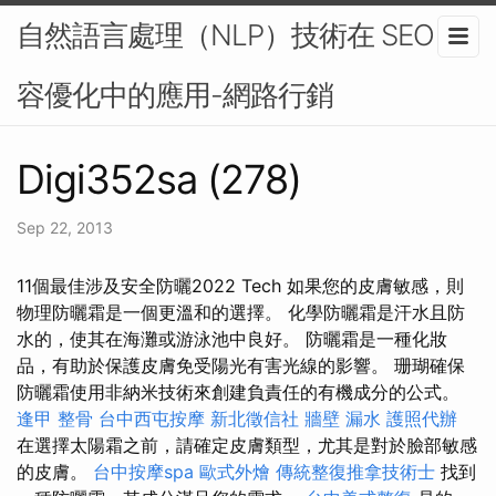
自然語言處理（NLP）技術在 SEO 內
容優化中的應用-網路行銷
Digi352sa (278)
Sep 22, 2013
11個最佳涉及安全防曬2022 Tech 如果您的皮膚敏感，則
物理防曬霜是一個更溫和的選擇。 化學防曬霜是汗水且防
水的，使其在海灘或游泳池中良好。 防曬霜是一種化妝
品，有助於保護皮膚免受陽光有害光線的影響。 珊瑚確保
防曬霜使用非納米技術來創建負責任的有機成分的公式。
逢甲 整骨
台中西屯按摩
新北徵信社
牆壁 漏水
護照代辦
在選擇太陽霜之前，請確定皮膚類型，尤其是對於臉部敏感
的皮膚。
台中按摩spa
歐式外燴
傳統整復推拿技術士
找到