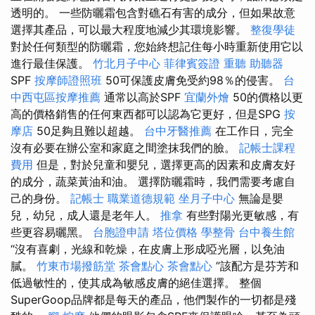
透明的。 一些防曬霜包含對礁石有害的成分，但如果故意
選擇其產品，可以最大程度地減少其環境影響。
整復學徒
對於任何類型的防曬霜，您始終想記住每小時重新使用它以
進行最佳保護。
竹北月子中心
菲律賓簽證
重聽 助聽器
SPF
按摩師證照班
50可保護皮膚免受約98％的侵害。
台
中西屯區按摩推薦
通常以高於SPF
宜蘭外燴
50的價格以更
高的價格銷售的任何東西都可以認為它更好，但是SPG
按
摩店
50足夠且難以超越。
台中牙醫推薦
在工作日，完全
沒有必要在辦公室和家庭之間塗抹我們的臉。
記帳士課程
費用
但是，對於兒童和嬰兒，選擇更高的因素和皮膚友好
的成分，蔬菜黃油和油。 選擇防曬霜時，我們需要考慮自
己的身份。
記帳士 職業道德規範
坐月子中心
無論是嬰
兒，幼兒，成人還是老年人。
推拿
有些對陽光更敏感，有
些更容易曬黑。
台胞證申請
塔位價格
學整骨
台中養生館
“沒有喜劇，光線和乾燥，在皮膚上形成啞光層，以免油
膩。
竹東市場撥筋堂
茶會點心
茶會點心
”該配方是芬芳和
低過敏性的，使其成為敏感皮膚的絕佳選擇。 整個
SuperGoop品牌都是每天的產品，他們製作的一切都是殘