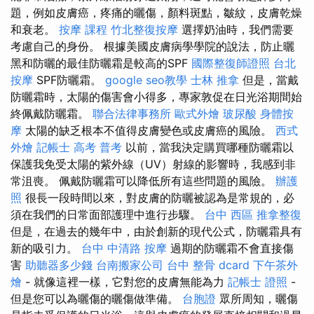
題，例如皮膚癌，疼痛的曬傷，顏料斑點，皺紋，皮膚乾燥
和衰老。
按摩 課程
竹北整復按摩
選擇奶油時，我們需要
考慮自己的身份。 根據美國皮膚病學學院的說法，防止曬
黑和防曬的最佳防曬霜是較高的SPF
國際整復師證照
台北
按摩
SPF防曬霜。
google seo教學
士林 推拿
但是，當戴
防曬霜時，太陽的傷害會小得多，專家敦促在日光浴期間始
終佩戴防曬霜。
聯合法律事務所
歐式外燴
玻尿酸
身體按
摩
太陽的缺乏根本不值得皮膚變色或皮膚癌的風險。
西式
外燴
記帳士 高考 普考
以前，當我決定購買哪種防曬霜以
保護我免受太陽的紫外線（UV）射線的影響時，我感到非
常沮喪。 佩戴防曬霜可以降低所有這些問題的風險。
辦護
照
很長一段時間以來，對皮膚的防曬被認為是常規的，必
須在我們的日常面部護理中進行步驟。
台中 西區 推拿整復
但是，在過去的幾年中，由於創新的現代公式，防曬霜具有
新的吸引力。
台中 中清路 按摩
過期的防曬霜不會直接傷
害
助聽器多少錢
台南搬家公司
台中 整骨 dcard
下午茶外
燴
- 就像這裡一樣，它對您的皮膚無能為力
記帳士 證照
-
但是您可以為曬傷的曬傷做準備。
台胞證
眾所周知，曬傷