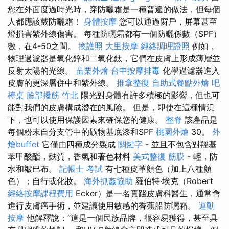
您在外面度過時光時，穿防曬霜是一種普遍的做法，但每個
人都應該戴防曬霜！
身體按摩
您可以通過窗戶，屏幕甚至
燈損害紫外線傷害。 每種防曬霜都有一個防曬係數（SPF）
數，在4-50之間。
換護照
大里按摩
經絡調理證照
例如，
物理過濾器是氧化鋅和二氧化鈦，它們在皮膚上形成薄層並
反射太陽的光線。
苗栗外燴
台中按摩排毒
化學過濾器進入
皮膚的更深層併中和紫外線。
推拿整復
自助式餐點外燴
吧
檯桌
臉部撥筋 竹北
陽光對身體有許多積極的影響，但也可
能對我們的皮膚構成潛在的風險。 但是，即使在這種情況
下，也可以使用保護因素來確保您的健康。
整脊
該產品是
每個粉末自分支管中的礦物基底漆和SPF
桃園外燴
30。
外
燴buffet
它僅由四種成分製成
關鍵字
- 並且不包含對羥基
苯甲酸酯，麩質，香氣和著色材料
美式整復 筋膜
- 輕，防
水和皺巴布。
記帳士 考試
有七種皮革顏色（加上八種顏
色）；自行或化妝。
海外抓姦協助
羅伯特·埃克（Robert
經絡按摩課程費用
Ecker）是一名實踐皮膚科醫生，通常會
進行皮膚癌手術，並建議使用敏感的香蕉船防曬霜。
運動
按摩
他解釋說：“這是一個民族品牌，很容易獲得，甚至具