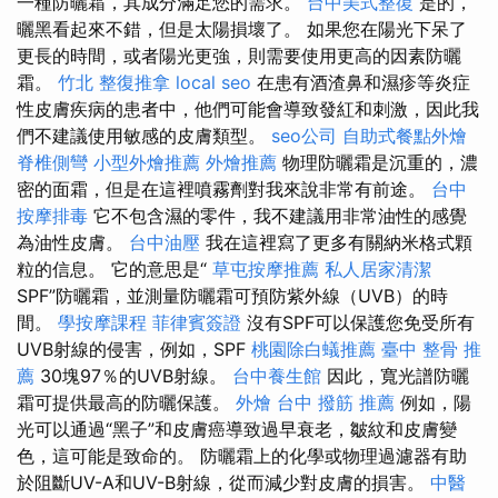
一種防曬霜，其成分滿足您的需求。
台中美式整復
是的，
曬黑看起來不錯，但是太陽損壞了。 如果您在陽光下呆了
更長的時間，或者陽光更強，則需要使用更高的因素防曬
霜。
竹北 整復推拿
local seo
在患有酒渣鼻和濕疹等炎症
性皮膚疾病的患者中，他們可能會導致發紅和刺激，因此我
們不建議使用敏感的皮膚類型。
seo公司
自助式餐點外燴
脊椎側彎
小型外燴推薦
外燴推薦
物理防曬霜是沉重的，濃
密的面霜，但是在這裡噴霧劑對我來說非常有前途。
台中
按摩排毒
它不包含濕的零件，我不建議用非常油性的感覺
為油性皮膚。
台中油壓
我在這裡寫了更多有關納米格式顆
粒的信息。 它的意思是“
草屯按摩推薦
私人居家清潔
SPF”防曬霜，並測量防曬霜可預防紫外線（UVB）的時
間。
學按摩課程
菲律賓簽證
沒有SPF可以保護您免受所有
UVB射線的侵害，例如，SPF
桃園除白蟻推薦
臺中 整骨 推
薦
30塊97％的UVB射線。
台中養生館
因此，寬光譜防曬
霜可提供最高的防曬保護。
外燴
台中 撥筋 推薦
例如，陽
光可以通過“黑子”和皮膚癌導致過早衰老，皺紋和皮膚變
色，這可能是致命的。 防曬霜上的化學或物理過濾器有助
於阻斷​​UV-A和UV-B射線，從而減少對皮膚的損害。
中醫