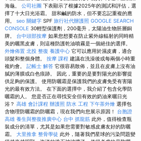
海龜。
公司社團
下表顯示了根據2025年的測試和評估，選
擇了十大日光浴霜。 甜和鹹的防水，但不要忘記重複的應
用。
seo 關鍵字
SPF
旅行社代辦護照
GOOGLE SEARCH
CONSOLE
30輕型保護劑，200毫升，太陽油生物胚層銅
牌。
台中頭部按摩
如果您想要在防止紫外線輻射的同時精
美的曬黑皮膚，則這種防護乾油噴霧是一個絕佳的選擇。
外燴佈置
北投 整復
養護中心
它可以應用於濕皮膚，適合
頭髮和整個身體。
按摩 課程
建議在洗澡後或每兩個小時重
複約會。
記帳士 解答
它很容易散佈，並且在皮膚上沒有油
膩的薄膜或白色痕跡。 因此，重要的是要對陽光的影響提
供足夠的保護。 使用防曬霜是保護我們的皮膚免受有害陽
光的最有效方法。 在下面的選擇中，我介紹了包含化學防
曬霜的人。 您是否正在尋找安全但有效的奶油來曬日光
浴？
高雄 會計課程
辦護照
防水 工程
下午茶外燴
選擇包
含物理防曬霜的防曬霜，現在我們向您展示原因！
台胞證
高雄
養生與整復推廣中心
台中 抓龍筋
此外，值得檢查瓶
裝成分的清單，尤其是如果您需要對敏感皮膚友好的防曬
霜。
大里推拿
整骨學徒
此外，隨著我​​們星球的污染問題變