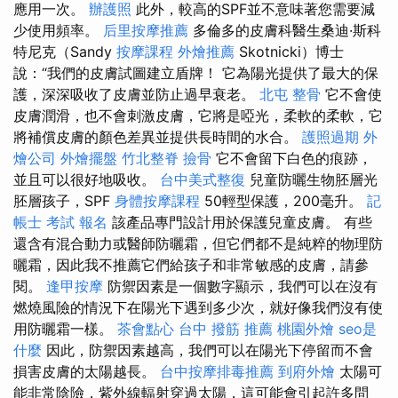
應用一次。
辦護照
此外，較高的SPF並不意味著您需要減
少使用頻率。
后里按摩推薦
多倫多的皮膚科醫生桑迪·斯科
特尼克（Sandy
按摩課程
外燴推薦
Skotnicki）博士
說：“我們的皮膚試圖建立盾牌！ 它為陽光提供了最大的保
護，深深吸收了皮膚並防止過早衰老。
北屯 整骨
它不會使
皮膚潤滑，也不會刺激皮膚，它將是啞光，柔軟的柔軟，它
將補​​償皮膚的顏色差異並提供長時間的水合。
護照過期
外
燴公司
外燴擺盤
竹北整脊
撿骨
它不會留下白色的痕跡，
並且可以很好地吸收。
台中美式整復
兒童防曬生物胚層光
胚層孩子，SPF
身體按摩課程
50輕型保護，200毫升。
記
帳士 考試 報名
該產品專門設計用於保護兒童皮膚。 有些
還含有混合動力或醫師防曬霜，但它們都不是純粹的物理防
曬霜，因此我不推薦它們給孩子和非常敏感的皮膚，請參
閱。
逢甲按摩
防禦因素是一個數字顯示，我們可以在沒有
燃燒風險的情況下在陽光下遇到多少次，就好像我們沒有使
用防曬霜一樣。
茶會點心
台中 撥筋 推薦
桃園外燴
seo是
什麼
因此，防禦因素越高，我們可以在陽光下停留而不會
損害皮膚的太陽越長。
台中按摩排毒推薦
到府外燴
太陽可
能非常陰險，紫外線輻射穿過太陽，這可能會引起許多問