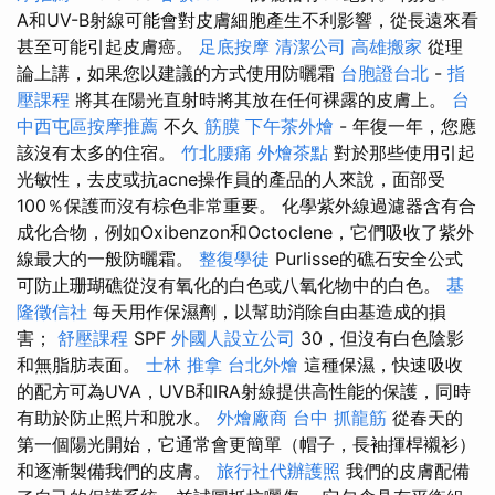
A和UV-B射線可能會對皮膚細胞產生不利影響，從長遠來看
甚至可能引起皮膚癌。
足底按摩
清潔公司
高雄搬家
從理
論上講，如果您以建議的方式使用防曬霜
台胞證台北
-
指
壓課程
將其在陽光直射時將其放在任何裸露的皮膚上。
台
中西屯區按摩推薦
不久
筋膜
下午茶外燴
- 年復一年，您應
該沒有太多的住宿。
竹北腰痛
外燴茶點
對於那些使用引起
光敏性，去皮或抗acne操作員的產品的人來說，面部受
100％保護而沒有棕色非常重要。 化學紫外線過濾器含有合
成化合物，例如Oxibenzon和Octoclene，它們吸收了紫外
線最大的一般防曬霜。
整復學徒
Purlisse的礁石安全公式
可防止珊瑚礁從沒有氧化的白色或八氧化物中的白色。
基
隆徵信社
每天用作保濕劑，以幫助消除自由基造成的損
害；
舒壓課程
SPF
外國人設立公司
30，但沒有白色陰影
和無脂肪表面。
士林 推拿
台北外燴
這種保濕，快速吸收
的配方可為UVA，UVB和IRA射線提供高性能的保護，同時
有助於防止照片和脫水。
外燴廠商
台中 抓龍筋
從春天的
第一個陽光開始，它通常會更簡單（帽子，長袖揮桿襯衫）
和逐漸製備我們的皮膚。
旅行社代辦護照
我們的皮膚配備