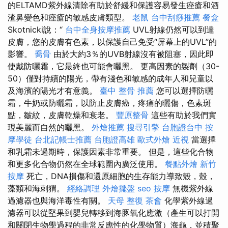
的ELTAMD紫外線清除有助於舒緩和保護容易發生痤瘡和酒
渣鼻變色和痤瘡的敏感皮膚類型。
老鼠
台中刮痧推薦
餐盒
Skotnicki說：“
台中全身按摩推薦
UVL射線仍然可以到達
皮膚，您的皮膚有色素，以保護自己免受“屏幕上的UVL”的
影響。
喬骨
由於大約3％的UVB射線沒有被阻塞，因此即
使戴防曬霜，它最終也可能會曬黑。 更高因素的製劑（30-
50）僅對持續的陽光，帶有淺色和敏感的成年人和兒童以
及海濱的陽光才有意義。
臺中 整骨 推薦
您可以選擇防曬
霜，牛奶或防曬霜，以防止皮膚癌，疼痛的曬傷，色素斑
點，皺紋，皮膚乾燥和衰老。
豐原整骨
這些有助於我們實
現美麗而自然的曬黑。
外燴推薦
搜尋引擎
台胞證台中
按
摩學徒
台北記帳士推薦
台胞證高雄
歐式外燴
近視
當選擇
和乳霜未過期時，保護因素非常重要。 但是，這些化合物
和更多化合物仍然在全球範圍內廣泛使用。
餐點外燴
新竹
按摩
死亡，DNA損傷和還原細胞的生存能力導致殼，殼，
藻類和海刺猬。
經絡調理
外燴擺盤
seo
按摩
無機紫外線
過濾器也與海洋毒性有關。
天母 整復
茶會
化學紫外線過
濾器可以從堅果到嬰兒轉移到海豚氧化應激（產生可以打開
和關閉生物學過程的非常反應性的化學物質）海龜，並積聚