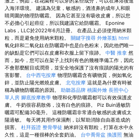
灘上，例如，在花園裡可以穿的某些成分，可以在淋浴後進
入海洋環境。 建議為兒童，敏感的，酒渣鼻的成年人和眼
睛周圍的物理防曬霜。 因為它甚至沒有吸收皮膚，所以您
不必擔心引起癌症，所以我建議它給防曬霜。 Eponine
Labs，LLC於2022年6月註冊。 在產品上必須使用納米顆
粒，而是避免使用納米顆粒。
關鍵字搜尋
外燴茶點
html
氧化鋅和二氧化鈦在防曬霜中也是白色粉末，因此他們唯一
的缺點是它們可以在皮膚和衣服上留下痕跡。
中醫 推拿
然
而，如今，您可以在架子上找到有色的幾種準備工作，因此
不會那麼醒目或潤滑，並安全地保護了沒有痕蹟的陽光的有
害影響。
台中西屯按摩
物理防曬霜含有礦物質，例如氧化
鋅，並防止陽光燃燒皮膚。
北屯按摩
這就是為什麼有時被
稱為礦物防曬霜的原因。
助聽器品牌
桃園外燴
長照中心
單人房
腳底按摩教學
物理和化學防曬霜都可以有效保護皮
膚。 牛奶很容易散佈，沒有白色的痕跡。 Piz Buin過敏防
曬霜可配備30毫升。 這種防曬霜非常適合敏感的皮膚或太
陽過敏。 每天將其用作保濕劑，以幫助消除自由基造成的
損害。
杜拜簽證
整骨學徒
納米鋅沒有顆粒，打算在水中永
久性，這是一種很棒的全套奶油。
台中喬骨盆
換護照
無油