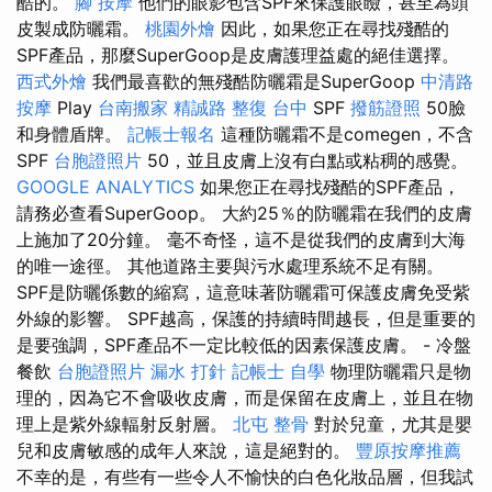
酷的。
腳 按摩
他們的眼影包含SPF來保護眼瞼，甚至為頭
皮製成防曬霜。
桃園外燴
因此，如果您正在尋找殘酷的
SPF產品，那麼SuperGoop是皮膚護理益處的絕佳選擇。
西式外燴
我們最喜歡的無殘酷防曬霜是SuperGoop
中清路
按摩
Play
台南搬家
精誠路 整復 台中
SPF
撥筋證照
50臉
和身體盾牌。
記帳士報名
這種防曬霜不是comegen，不含
SPF
台胞證照片
50，並且皮膚上沒有白點或粘稠的感覺。
GOOGLE ANALYTICS
如果您正在尋找殘酷的SPF產品，
請務必查看SuperGoop。 大約25％的防曬霜在我們的皮膚
上施加了20分鐘。 毫不奇怪，這不是從我們的皮膚到大海
的唯一途徑。 其他道路主要與污水處理系統不足有關。
SPF是防曬係數的縮寫，這意味著防曬霜可保護皮膚免受紫
外線的影響。 SPF越高，保護的持續時間越長，但是重要的
是要強調，SPF產品不一定比較低的因素保護皮膚。 - 冷盤
餐飲
台胞證照片
漏水 打針
記帳士 自學
物理防曬霜只是物
理的，因為它不會吸收皮膚，而是保留在皮膚上，並且在物
理上是紫外線輻射反射層。
北屯 整骨
對於兒童，尤其是嬰
兒和皮膚敏感的成年人來說，這是絕對的。
豐原按摩推薦
不幸的是，有些有一些令人不愉快的白色化妝品層，但我試