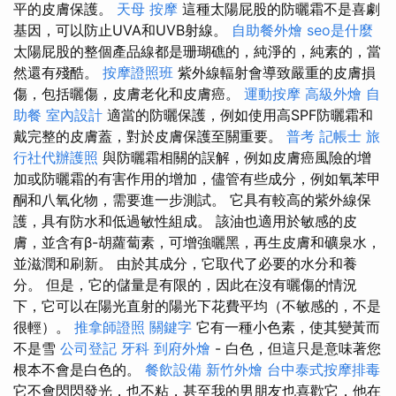
平的皮膚保護。
天母 按摩
這種太陽屁股的防曬霜不是喜劇
基因，可以防止UVA和UVB射線。
自助餐外燴
seo是什麼
太陽屁股的整個產品線都是珊瑚礁的，純淨的，純素的，當
然還有殘酷。
按摩證照班
紫外線輻射會導致嚴重的皮膚損
傷，包括曬傷，皮膚老化和皮膚癌。
運動按摩
高級外燴
自
助餐
室內設計
適當的防曬保護，例如使用高SPF防曬霜和
戴完整的皮膚蓋，對於皮膚保護至關重要。
普考 記帳士
旅
行社代辦護照
與防曬霜相關的誤解，例如皮膚癌風險的增
加或防曬霜的有害作用的增加，儘管有些成分，例如氧苯甲
酮和八氧化物，需要進一步測試。 它具有較高的紫外線保
護，具有防水和低過敏性組成。 該油也適用於敏感的皮
膚，並含有β-胡蘿蔔素，可增強曬黑，再生皮膚和礦泉水，
並滋潤和刷新。 由於其成分，它取代了必要的水分和養
分。 但是，它的儲量是有限的，因此在沒有曬傷的情況
下，它可以在陽光直射的陽光下花費平均（不敏感的，不是
很輕）。
推拿師證照
關鍵字
它有一種小色素，使其變黃而
不是雪
公司登記
牙科
到府外燴
- 白色，但這只是意味著您
根本不會是白色的。
餐飲設備
新竹外燴
台中泰式按摩排毒
它不會閃閃發光，也不粘，甚至我的男朋友也喜歡它，他在