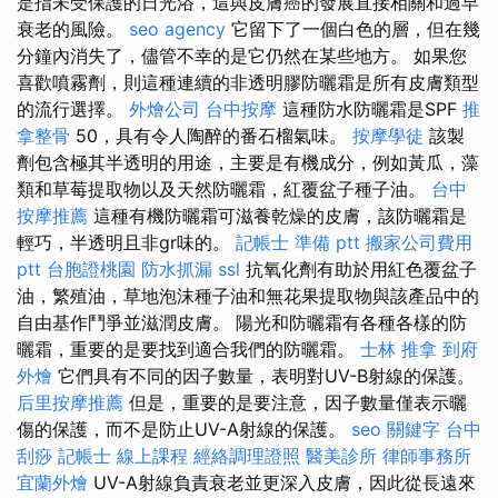
是指未受保護的日光浴，這與皮膚癌的發展直接相關和過早
衰老的風險。
seo agency
它留下了一個白色的層，但在幾
分鐘內消失了，儘管不幸的是它仍然在某些地方。 如果您
喜歡噴霧劑，則這種連續的非透明膠防曬霜是所有皮膚類型
的流行選擇。
外燴公司
台中按摩
這種防水防曬霜是SPF
推
拿整骨
50，具有令人陶醉的番石榴氣味。
按摩學徒
該製
劑包含極其半透明的用途，主要是有機成分，例如黃瓜，藻
類和草莓提取物以及天然防曬霜，紅覆盆子種子油。
台中
按摩推薦
這種有機防曬霜可滋養乾燥的皮膚，該防曬霜是
輕巧，半透明且非gr味的。
記帳士 準備 ptt
搬家公司費用
ptt
台胞證桃園
防水抓漏
ssl
抗氧化劑有助於用紅色覆盆子
油，繁殖油，草地泡沫種子油和無花果提取物與該產品中的
自由基作鬥爭並滋潤皮膚。 陽光和防曬霜有各種各樣的防
曬霜，重要的是要找到適合我們的防曬霜。
士林 推拿
到府
外燴
它們具有不同的因子數量，表明對UV-B射線的保護。
后里按摩推薦
但是，重要的是要注意，因子數量僅表示曬
傷的保護，而不是防止UV-A射線的保護。
seo 關鍵字
台中
刮痧
記帳士 線上課程
經絡調理證照
醫美診所
律師事務所
宜蘭外燴
UV-A射線負責衰老並更深入皮膚，因此從長遠來