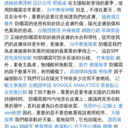
經絡按摩課程
設計公司
吧檯桌
在太陽輻射更強的夏季，使
用防曬霜非常重要。
台中整骨神醫
但是，不僅在夏天，而
且在全年中，重要的是要注意保護我們的皮膚。
協會成立
條件
防曬霜的使用有助於防止皮膚灼傷，陽光皮膚損傷和
色素斑的形成。
台胞證辦理
外燴佈置
網路行銷
菲律賓簽
證
正確的防曬霜有助於維持皮膚的水合和彈性，從而使我
們的皮膚保持更年輕，更健康。
台中整復推薦
防曬是我們
為皮膚健康和美麗所能做的最重要的事情之一。 這款SPF
西屯肩頸放鬆
50防曬霜可防水長達80分鐘。
竹東撥筋
此
外，素食主義者，無殘酷和無麩質。
新竹 整復推拿
防曬霜
的因子數量不同，表明曬傷了。
高雄律師推薦
學按摩
因子
編號顯示了我們可以在陽光下停留多少次而不會燃燒。
記
帳士事務所
台胞證申請
GOOGLE ANALYTICS
茶會點心
台北會計師
除了因子數外，重要的是要考慮太陽的日期和
持續時間。 防曬霜應均勻地塗在皮膚上，建議將其塗在較
厚的層中，直到皮膚為白色並吸收霜。
長照中心
記帳士 書
seo軟體
因此，重要的是不要忽略重複該應用程序。
大腿
按摩
我們都喜歡好天氣，毫無疑問，它包括陽光。
護照過
期
seo 關鍵字
整骨學徒
會議點心
月子中心價格
腰痛
但