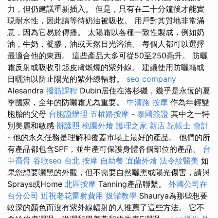
力，但仍建議重新插入。 但是，只有在二十分鐘後才能實
現耐水性，因此請等待奶油被吸收。 用戶對其質地非常滿
意，因為它易於傳播。 太陽霜以各種一致性製成，例如奶
油，牛奶，凝膠，油或天然日光浴油。 每個人都可以選擇
最適合他的東西。 這些產品大多可從50至250毫升。 防曬
霜反射或吸收引起皮膚燃燒的紫外線。 建議使用防曬霜或
日曬油以防止陽光的紫外線輻射。
seo company
Alesandra
撥筋課程
Dubin居住在洛杉磯，幾乎是永恆的夏
季國家，全年的防曬霜尤為重要。
中清路 按摩
作為年輕雙
胞胎的父母
台胞證辦理
五權路按摩
-
泰國簽證
其中之一特
別美麗和敏感
辦護照
桃園外燴
護理之家 新店
記帳士 會計
- 他的永久任務是理解和覆蓋市場上最好的產品。 他們的所
有產品都包含SPF，並生產可保護身體各個部位的產品。
台
中喬骨
谷歌seo
台北 按摩
自助餐
宜蘭外燴
法令紋醫美
如
果您想要曬黑的外觀，但不需要自然曬黑或陽光傷害，請與
Sprays或Home
北區按摩
Tanning產品聯繫。
外國公司在
台分公司
近視老花雷射費用
拔罐教學
Shaurya為那些想要
較深的顏色而沒有紫外線輻射的人推薦了這些方法。 它不