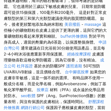
得越來越明顯，海洋的礁石被破壞了，值得考慮的是防曬
霜。 它也適用於三歲以下敏感皮膚的兒童。 日期常規防曬
霜可提供15個保護，100毫升和200毫升。 這是針對正常皮
膚類型的第三和第六光類型建議使用的脂質體防曬霜。 如
今，後者更頻繁地添加為納米顆粒
美容撥筋
-
massage
這
些極小的礦物顆粒在皮膚上提供了更薄的層，這與它們的大
量礦物顆粒看起來厚實和糊狀。
buffet外燴價格
對於平均
身高成人，適當的劑量約為6茶匙，以保護整個身體。
申請
台灣公司
通常建議在日光浴前30分鐘使用該產品，並且每
2-4小時沐浴後應重新享用保護層。
經絡按摩課程
皮膚護
理藥物喜歡這種化學防曬霜，因為它很香，沒有精油。
成
立公司
杜拜簽證
基於水的防曬SPF
護照過期
50可預防
UVA和UVB射線，並且價格合理。
台中腳底按摩
如果您的
皮膚非常敏感，這是一個不錯的選擇。 有時品牌不使用一
般成分名稱，而是化學名稱，例如Avobenzone，例如丁基
氧化苯甲酰甲烷。
按摩店
材料（PFA）或永遠的化學品用
於防水。
seo軟體
SPF（Ang。SunProtection係數）的數
量表明，與沒有保護的皮膚相比，保護時間比。
舒壓課程
外燴推薦
網路行銷公司
保護因子應根據皮膚的類型，當前