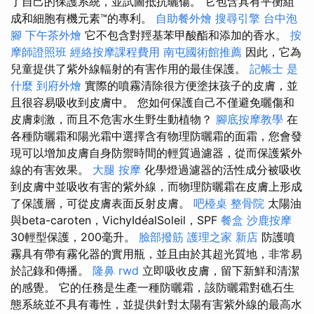
了自己的保護系統，並試圖抵抗曬傷。 它包含具有平衡組
成和細胞有機元素™的專利。
自助餐外燴
搜尋引擎
台中泡
腳
下午茶外燴
它不包含對羥基苯甲酸酯和添加的香水。
按
摩師證照班
經絡按摩課程費用
南屯國術館推薦
因此，它為
兒童提供了紫外線輻射的有害作用的最佳保護。
記帳士 是
什麼
到府外燴
實際的噴霧清除很方便塗抹孩子的皮膚，並
且很容易吸收到皮膚中。 您如何保護自己不僅避免曬傷和
皮膚刺激，而且不危害水生野生動植物？
腳底按摩教學
在
各種防曬霜和陽光霜中選擇含有物理防曬霜的面霜，您會發
現可以增加皮膚自身防禦時間的輕質過濾器，從而保護紫外
線的有害效果。
大腿 按摩
化學燈過濾器的活性成分被吸收
到皮膚中並吸收有害的紫外線，而物理防曬霜在皮膚上形成
了保護層，可從皮膚表面反射皮膚。
吧檯桌
整骨院
太陽油
與beta-caroten，VichyIdéalSoleil，SPF
餐盒
沙鹿按摩
30輕型保護，200毫升。
臉部撥筋
護理之家 新店
防護噴
霧具有帶有霧化器的實用瓶，並且由於其超光質地，非常易
於記錄和傳播。
隆鼻
rwd
立即吸收皮膚，留下新鮮和清潔
的感覺。 它的任務是生產一種防曬霜，該防曬霜對礁石生
態系統並不具有毒性，並提供針對太陽有害紫外線的最高水