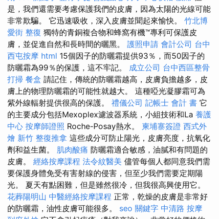
是，我們還需要考慮保護我們的皮膚，因為太陽的光線可能
非常欺騙。 它迅速吸收，深入皮膚並聞起來愉快。
竹北博
愛街 整復
獨特的青銅複合物和蜂窩有機™專利可保護皮
膚，並促進自然和長時間的曬黑。
護照申請
會計公司
台中
西屯按摩
html
15個因子的防曬霜提供93％，而50因子的
防曬霜為99％的保護，這不牢記。
成立公司
台中西區整骨
打掃
餐盒
請記住，傳統的防曬霜越高，皮膚負擔越多，皮
膚上的物理防曬霜的可能性就越大。 這種啞光凝膠霜可為
紫外線輻射提供很高的保護。
禮儀公司
記帳士 會計 書
它
的主要成分包括Mexoplex濾波器系統，小組技術和La
養護
中心
按摩師證照
Roche-Posay熱水。
柬埔寨簽證
西式外
燴
新竹 整復推拿
這些成分可防止陽光，皮膚亮度，抗氧化
劑和益生菌。
肌肉酸痛
防曬霜適合敏感，油膩和有問題的
皮膚。
經絡按摩課程
法令紋醫美
儘管每個人都同意我們需
要保護身體免受有害射線的侵害，但至少我們需要定期陽
光。 夏天有點困難，但是雖然很冷，但我很高興使用它。
花葬陽明山
中醫經絡按摩課程
正常，乾燥的皮膚是非常好
的防曬霜，油性皮膚可能很多。
seo 關鍵字
中清路 按摩