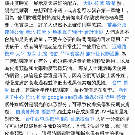
膚共度時光，展示夏天最好的配方。
大腿 按摩
清潔
熱，
陽光照耀著，您想到達岸邊（或者您可以躺在第一草地上，
因為 “使用防曬霜對於維持皮膚健康和預防皮膚癌極為重
要，但實際上，許多人仍然不正確使用曬黑霜。
苗栗外燴
律師公會
新北 按摩
外燴推薦
記帳士 會計重點
人們通常不
會施加足夠的數量，不要在必要的時間間隔內再次應用自己
或孩子，或者簡單地忘記在日常生活中使用它們。
五權路
按摩
太平 整骨
北投 撥筋
菲律賓簽證
旅行社代辦護照
為
了使防曬霜真正有效，必須選擇適量的量和頻繁應用，以及
為皮膚類型和太陽強度選擇奶油。 專業人士建議每天使用
防曬霜，無論是多雲還是晴天，因為它們可以防止紫外線，
減慢皮膚的衰老過程並降低出現黑色素瘤的風險。
台中 整
骨
因此，建議全年使用防曬霜，而不僅僅是在夏季。
新竹
月子中心
竹北 推拿
google seo教學
除蟲公司
逢甲 整骨
紫外線輻射是陽光的無形部分，可導致皮膚損傷和長期皮膚
癌。
自助餐外燴
播筋堂
維生素D合成所需的UVB輻射量相
對較低。
台中西屯區按摩推薦
台胞證台中
大約一分鐘的陽
光可能足以滿足維生素D的需求，具體取決於季節，地理和
皮膚類型（1）。 這種防曬霜對甜和鹹水俱有極大的抵抗