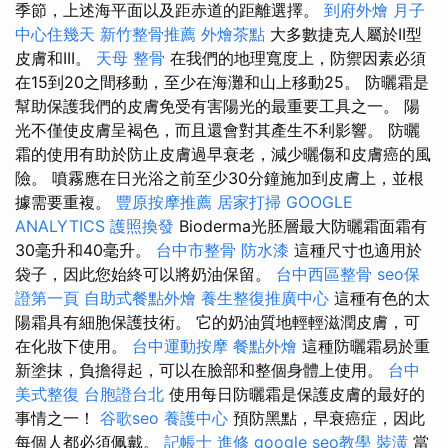
季節，上述海平面以及距赤道的距離選擇。
到府外燴
月子
中心住幾天
新竹整骨推薦
外燴茶點
大多數捷克人屬於II型
皮膚和III。
天母 整骨
在我們的地理寬度上，防禦因素必須
在15到20之間移動，至少在海灘和山上移動25。 防曬霜是
幫助保護我們的皮膚免受有害陽光的最重要工具之一。 陽
光不僅使皮膚呈褐色，而且還會對其產生不利影響。 防曬
霜的使用有助於防止皮膚過早衰老，減少曬傷和皮膚癌的風
險。 噴霧應在日光浴之前至少30分鐘施加到皮膚上，並根
據需要重複。
豐原按摩推薦
居家打掃
GOOGLE
ANALYTICS
護照換發
Bioderma光胚層最大防曬霜面霜有
30毫升和40毫升。
台中市整骨
防水漆
這種尺寸也適用於
袋子，因此您始終可以將奶油保留。
台中西區整骨
seo保
證第一頁
自助式餐點外燴
養生整復推廣中心
這種有色的太
陽霜具有細胞保護技術。 它的奶油質地輕輕滋潤皮膚，可
在化妝下使用。
台中運動按摩
餐點外燴
這種防曬霜易於重
新塗抹，負擔得起，可以在臉部和整個身體上使用。
台中
美式整復
台胞證台北
使用每日防曬霜是保護皮膚的最好的
事情之一！
谷歌seo
養護中心
預防黑點，早衰癌症，因此
每個人都必須佩戴。
記帳士 進修
google seo教學
裝潢
當