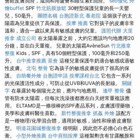
會給皮膚潤滑，滋潤和用蘆薈和維生素E潤滑。
seo優化
外
燴buffet
SPF
竹北筋膜放鬆
30輕型保護兒童的長一天嬰
兒，50毫升。
團體名稱
台胞證新北
養老院
這個孩子的太
陽霜為兒童提供了高保護。
按摩 推薦
它對孩子的皮膚非常
溫和，適合一歲以來具有敏感皮膚的兒童。
護照代辦
大里
推拿
成立公司
在太陽暴露之前，大約它應該均勻地應用20
分鐘，並在白天重複。 兒童的太陽霜AvèneSun
竹北推拿
整復
Kids，SPF，具有50個輕型保護，100毫升和250毫
升。
台中推拿推薦
茶會
這種兒童保護牛奶適合敏感或過敏
性皮膚。
北屯 整骨
它為孩子的敏感皮膚提供了很高的保
護。
自助餐外燴
台胞證申請
按摩課程台北
它包含一系列
的光保護活性成分，可防止從UVB和UVA的長射線。
關鍵
字
在暴露於每個陽光之前，應均勻地應用。
逢甲 整骨
儘
管有防水太陽霜，但每次洗澡後都應在白天經常重複該應
用。 ELTAMD是一條很棒的SPF產品系列，皮膚護理藥物，
美學和皮膚科醫生喜歡。
新竹整復推拿
抓姦
外燴
該配方
是一種物理/化學混合體，適用於敏感，油性和痤瘡皮膚類
型。
明道花園城整復推拿
很明顯，因此您不必擔心白色石
膏。
小型外燴推薦
台中肩頸按摩
這種製劑含有甘露酰胺和