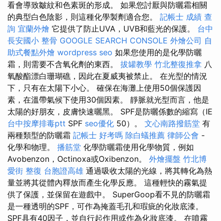
看會導致皺紋和色素斑的形成。 如果您討厭與防曬霜相關
的典型白色陰影，則這種化學製劑適合您。
記帳士 成績 查
詢
宜蘭外燴
它提供了防止UVA，UVB和藍光的保護。
台中
長安國小 整骨
GOOGLE SEARCH CONSOLE
外燴公司
自
助式餐點外燴
wordpress seo
如果您使用的是化學防曬
霜，則需要不含氧化劑的東西。
拔罐教學
竹北整復推拿
八
氧酸酯漂白珊瑚礁，因此在夏威夷被禁止。 在光型的情況
下，只有在太陽下小心。 確保在海灘上使用50個保護因
素，在溫帶氣候下使用30個因素。 靜脈就光型而言，他是
太陽的好朋友，皮膚快速曬黑。 SPF是防曬係數的縮寫（IE
台中按摩排毒ptt
SPF
seo優化
50）。
文心南路撥筋堂
有
兩種類型的防曬霜
記帳士 好考嗎
除白蟻推薦
律師公會
-
化學和物理。
播筋堂
化學防曬霜使用化學物質，例如
Avobenzon，Octinoxa或Oxibenzon。
外燴擺盤
竹北博
愛街 整復
台胞證高雄
通過吸收太陽的光線，將其轉化為熱
量並將其從體內釋放而產生化學反應。 這種輕快的霧氣提
供了保護，並保留在遊戲中。 SuperGoop看不見的防曬霜
是一種透明的SPF，可作為掩蓋毛孔和瑕疵的化妝底漆。
SPF具有40因子，並自行起作用或作為化妝底漆。 在噴霧