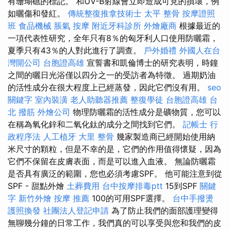
有珊瑚礁的標記。 和UV-B射線會立即造成可見的損壞，例
如曬傷和發紅。
傳統整復推拿技術士
太平 整骨
按摩證照
班
食品機械
脹氣 按摩
附近牙科診所
外燴廠商
根據最近的
一項代表性研究，全年只有8％的匈牙利人口使用防曬霜，
夏季只有43％的人對此進行了調查。
戶外婚禮
外國人在台
灣開公司
台胞證高雄
宣誓書和凱倫博士的研究表明，時鐘
之間的曬日光浴僅以四分之一的受訪者為特徵。 過期奶油
的活性成分在很大程度上已經蒸發，因此它們沒有用。
seo
關鍵字
室內裝潢
老人助聽器推薦
整復學徒
台胞證高雄
台
北 撥筋
外燴公司
物理防曬霜的活性成分是礦物質，您可以
在稱為氧化鋅和二氧化鈦的成分之間找到它們。
記帳士 行
政程序法
人工植牙
大里 整骨
幾家製造商已經開始使用納
米尺寸的顆粒，但是不幸的是，它們的作用值得懷疑，因為
它們不保留在皮膚表面，而是可以進入血液。 無論防曬霜
是否具有廣泛的範圍，您也必須考慮SPF。 他可能注意到從
SPF - 甜點外燴
土葬費用
台中按摩排毒ptt
15到SPF
關鍵
字
新竹外燴
按摩 推薦
100的可用SPF選擇。
台中手撥燙
護照換發
社團法人登記申請
為了防止我們的面部護理變得
無聊幾分鐘的日常工作，我們真的可以享受與您和我們的皮