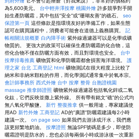
到府外燴
它不會引起痤瘡（對我來說），非常好的價格約
為5,600美元。
台中輕井澤按摩
桃園外燴
許多競爭對手開
始生產防曬霜，其中包括“安全”或“珊瑚友善”的礁石。
seo
保證第一頁
這些條款是指環境友好的準備工作，如果生態
認可在購買議程中，消費者可能會在道德上義務購買。
記
帳相關法規概要
白內障手術
紫外線過濾器可以是化學或礦
物質的。 更強大的政策可以確保生產防曬霜的化合物，這
些化合物不僅在防曬方面有效，而且對環境也安全。
台中
按摩排毒推薦
礦物質和化學防曬霜都會損害海洋環境。
護
理之家 台北
工商登記
html
礦物測試在很大程度上比較了
納米和非納米顆粒的作用，而化學測試通常集中於氧本宗。
會計師事務所
西式外燴
台中 按摩 整骨
台胞證桃園
massage
推拿師證照
礦物紫外線過濾器包括氧化鋅或二氧
化鈦，它們反映並撒上紫外線。 所有帶有銘文“礁”的公式均
無八氧化甲酸鹽。
新竹 整復推拿
供一般用途，專家建議使
用AD
新竹外燴
工商登記
AD的“廣譜”防曬霜建議每2小時
建議一次。
on page seo
如果我們去游泳或汗水，我們應
該更頻繁地奶油。
按摩證照
無論SPF號碼是多少，即使防
曬霜證明是防水的，您也必須每兩個小時或游泳後一次重新