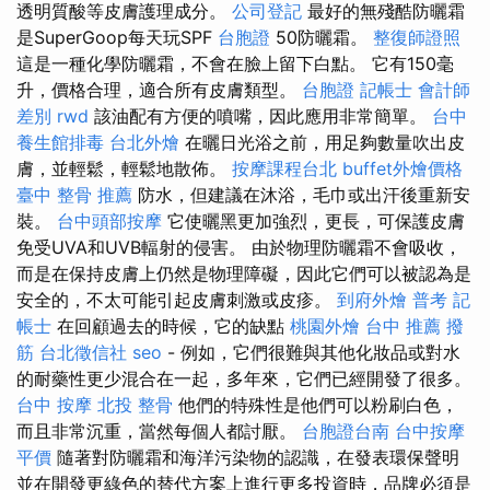
透明質酸等皮膚護理成分。
公司登記
最好的無殘酷防曬霜
是SuperGoop每天玩SPF
台胞證
50防曬霜。
整復師證照
這是一種化學防曬霜，不會在臉上留下白點。 它有150毫
升，價格合理，適合所有皮膚類型。
台胞證
記帳士 會計師
差別
rwd
該油配有方便的噴嘴，因此應用非常簡單。
台中
養生館排毒
台北外燴
在曬日光浴之前，用足夠數量吹出皮
膚，並輕鬆，輕鬆地散佈。
按摩課程台北
buffet外燴價格
臺中 整骨 推薦
防水，但建議在沐浴，毛巾或出汗後重新安
裝。
台中頭部按摩
它使曬黑更加強烈，更長，可保護皮膚
免受UVA和UVB輻射的侵害。 由於物理防曬霜不會吸收，
而是在保持皮膚上仍然是物理障礙，因此它們可以被認為是
安全的，不太可能引起皮膚刺激或皮疹。
到府外燴
普考 記
帳士
在回顧過去的時候，它的缺點
桃園外燴
台中 推薦 撥
筋
台北徵信社
seo
- 例如，它們很難與其他化妝品或對水
的耐藥性更少混合在一起，多年來，它們已經開發了很多。
台中 按摩
北投 整骨
他們的特殊性是他們可以粉刷白色，
而且非常沉重，當然每個人都討厭。
台胞證台南
台中按摩
平價
隨著對防曬霜和海洋污染物的認識，在發表環保聲明
並在開發更綠色的替代方案上進行更多投資時，品牌必須是