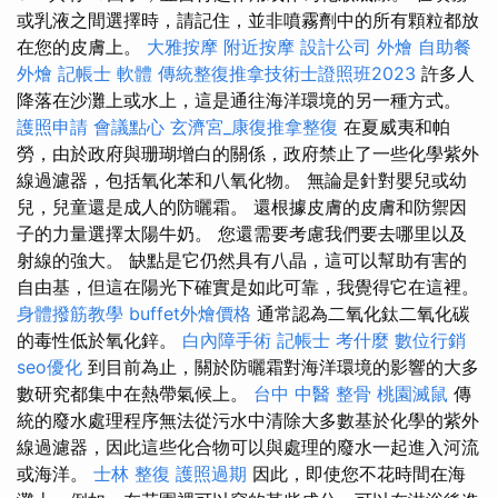
或乳液之間選擇時，請記住，並非噴霧劑中的所有顆粒都放
在您的皮膚上。
大雅按摩
附近按摩
設計公司
外燴
自助餐
外燴
記帳士 軟體
傳統整復推拿技術士證照班2023
許多人
降落在沙灘上或水上，這是通往海洋環境的另一種方式。
護照申請
會議點心
玄濟宮_康復推拿整復
在夏威夷和帕
勞，由於政府與珊瑚增白的關係，政府禁止了一些化學紫外
線過濾器，包括氧化苯和八氧化物。 無論是針對嬰兒或幼
兒，兒童還是成人的防曬霜。 還根據皮膚的皮膚和防禦因
子的力量選擇太陽牛奶。 您還需要考慮我們要去哪里以及
射線的強大。 缺點是它仍然具有八晶，這可以幫助有害的
自由基，但這在陽光下確實是如此可靠，我覺得它在這裡。
身體撥筋教學
buffet外燴價格
通常認為二氧化鈦二氧化碳
的毒性低於氧化鋅。
白內障手術
記帳士 考什麼
數位行銷
seo優化
到目前為止，關於防曬霜對海洋環境的影響的大多
數研究都集中在熱帶氣候上。
台中 中醫 整骨
桃園滅鼠
傳
統的廢水處理程序無法從污水中清除大多數基於化學的紫外
線過濾器，因此這些化合物可以與處理的廢水一起進入河流
或海洋。
士林 整復
護照過期
因此，即使您不花時間在海