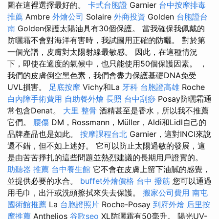
圖在這裡選擇最好的。
卡式台胞證
Garnier
台中按摩排毒
推薦
Ambre
外燴公司
Solaire
外商投資
Golden
台胞證台
南
Golden保護太陽油具有30個保護。 當我確保我佩戴的
防曬霜不會對海洋有害時，我試圖用正確的防曬。 對於第
一個光譜，皮膚對太陽射線最敏感。 因此，在這種情況
下，即使在適度的氣候中，也只能使用50個保護因素。 ，
我們的皮膚倒空黑色素，我們會盡力保護基礎DNA免受
UVL損害。
足底按摩
Vichy和La
牙科
台胞證高雄
Roche
白內障手術費用
自助餐外燴
長照
台中刮痧
Posay防曬霜通
常包含Denat。
大里 整骨
酒精甚至是香水，所以我不推薦
它們。
腰傷
DM，Rossmann，Müller，Aldi和Lidl自己的
品牌產品也是如此。
按摩課程台北
Garnier，這對INCI來說
還不錯，但不如上述好。 它可以防止太陽過敏的發展，這
是由苦苦掙扎的這些問題並熱烈建議的長期用戶證實的。
助聽器 推薦
台中養生館
它不會在皮膚上留下油膩的感覺，
並提供必要的水合。
buffet外燴價格
台中 撥筋
您可以通過
用毛巾，出汗或洗頭擦拭來失去保護。
搬家公司費用
南屯
國術館推薦
La
台胞證照片
Roche-Posay
到府外燴
后里按
摩推薦
Anthelios
谷歌seo
XL防曬霜有50毫升。 陽光UV-