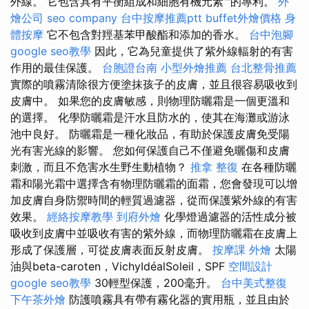
外線。 它包含具有平衡組成和細胞有機元素™的專利。
外
燴公司
seo company
台中按摩推薦ptt
buffet外燴價格
身
體按摩
它不包含對羥基苯甲酸酯和添加的香水。
台中泡腳
google seo教學
因此，它為兒童提供了紫外線輻射的有害
作用的最佳保護。
台胞證台南
小型外燴推薦
台北整骨推薦
實際的噴霧清除很方便塗抹孩子的皮膚，並且很容易吸收到
皮膚中。 如果您的皮膚敏感，則物理防曬霜是一個更溫和
的選擇。 化學防曬霜是汗水且防水的，使其在海灘或游泳
池中良好。 防曬霜是一種化妝品，有助於保護皮膚免受陽
光有害光線的影響。 您如何保護自己不僅避免曬傷和皮膚
刺激，而且不危害水生野生動植物？
推拿 整復
在各種防曬
霜和陽光霜中選擇含有物理防曬霜的面霜，您會發現可以增
加皮膚自身防禦時間的輕質過濾器，從而保護紫外線的有害
效果。
經絡按摩教學
到府外燴
化學燈過濾器的活性成分被
吸收到皮膚中並吸收有害的紫外線，而物理防曬霜在皮膚上
形成了保護層，可從皮膚表面反射皮膚。
按摩課
外燴
太陽
油與beta-caroten，VichyIdéalSoleil，SPF
空間設計
google seo教學
30輕型保護，200毫升。
台中美式整復
下午茶外燴
防護噴霧具有帶有霧化器的實用瓶，並且由於