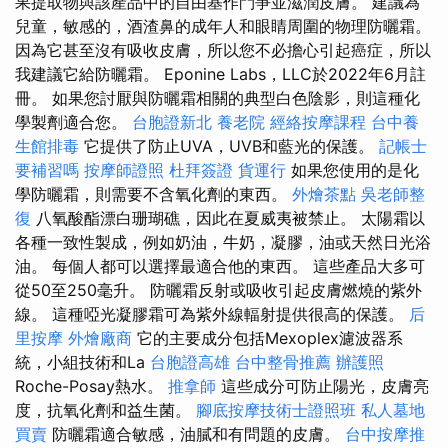
果提取物與該產品中的自由基作鬥爭並滋潤皮膚。 建議為
兒童，敏感的，酒渣鼻的成年人和眼睛周圍的物理防曬霜。
因為它甚至沒有吸收皮膚，所以您不必擔心引起癌症，所以
我建議它給防曬霜。 Eponine Labs，LLC於2022年6月註
冊。 如果您討厭與防曬霜相關的典型白色陰影，則這種化
學製劑適合您。
台胞證新北
養老院
經絡按摩課程
台中養
生館排毒
它提供了防止UVA，UVB和藍光的保護。
記帳士
要補習嗎
按摩師證照
杜拜簽證
貨運行
如果您使用的是化
學防曬霜，則需要不含氧化劑的東西。
外燴茶點
吳老師整
復
八氧酸酯漂白珊瑚礁，因此在夏威夷被禁止。 太陽霜以
各種一致性製成，例如奶油，牛奶，凝膠，油或天然日光浴
油。 每個人都可以選擇最適合他的東西。 這些產品大多可
從50至250毫升。 防曬霜反射或吸收引起皮膚燃燒的紫外
線。 這種啞光凝膠霜可為紫外線輻射提供很高的保護。
后
里按摩
外燴廠商
它的主要成分包括Mexoplex濾波器系
統，小組技術和La
台胞證高雄
台中整骨推薦
辦護照
Roche-Posay熱水。
推拿師
這些成分可防止陽光，皮膚亮
度，抗氧化劑和益生菌。
腳底按摩技術士證照班
私人墓地
買賣
防曬霜適合敏感，油膩和有問題的皮膚。
台中按摩推