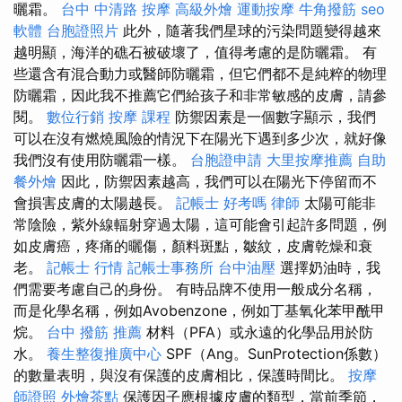
曬霜。
台中 中清路 按摩
高級外燴
運動按摩
牛角撥筋
seo
軟體
台胞證照片
此外，隨著我​​們星球的污染問題變得越來
越明顯，海洋的礁石被破壞了，值得考慮的是防曬霜。 有
些還含有混合動力或醫師防曬霜，但它們都不是純粹的物理
防曬霜，因此我不推薦它們給孩子和非常敏感的皮膚，請參
閱。
數位行銷
按摩 課程
防禦因素是一個數字顯示，我們
可以在沒有燃燒風險的情況下在陽光下遇到多少次，就好像
我們沒有使用防曬霜一樣。
台胞證申請
大里按摩推薦
自助
餐外燴
因此，防禦因素越高，我們可以在陽光下停留而不
會損害皮膚的太陽越長。
記帳士 好考嗎
律師
太陽可能非
常陰險，紫外線輻射穿過太陽，這可能會引起許多問題，例
如皮膚癌，疼痛的曬傷，顏料斑點，皺紋，皮膚乾燥和衰
老。
記帳士 行情
記帳士事務所
台中油壓
選擇奶油時，我
們需要考慮自己的身份。 有時品牌不使用一般成分名稱，
而是化學名稱，例如Avobenzone，例如丁基氧化苯甲酰甲
烷。
台中 撥筋 推薦
材料（PFA）或永遠的化學品用於防
水。
養生整復推廣中心
SPF（Ang。SunProtection係數）
的數量表明，與沒有保護的皮膚相比，保護時間比。
按摩
師證照
外燴茶點
保護因子應根據皮膚的類型，當前季節，