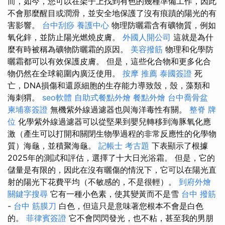
而，如今，您可以在架子上找到有色的幾種準備工作，因此
不會那麼醒目或潤滑，並安全地保護了沒有痕蹟的陽光的有
害影響。
台中刮痧
養護中心
物理防曬霜含有礦物質，例如
氧化鋅，並防止陽光燃燒皮膚。
外國人開公司
這就是為什
麼有時被稱為礦物防曬霜的原因。
美容撥筋
物理和化學防
曬霜都可以有效保護皮膚。 但是，這些化合物和更多化合
物仍然在全球範圍內廣泛使用。
按摩 推薦
泰國簽證
死
亡，DNA損傷和還原細胞的生存能力導致殼，殼，藻類和
海刺猬。
seo軟體
自助式餐點外燴
餐點外燴
台中喬骨盆
柬埔寨簽證
無機紫外線過濾器也與海洋毒性有關。
整脊
牌
位
化學紫外線過濾器可以從堅果到嬰兒轉移到海豚氧化應
激（產生可以打開和關閉生物學過程的非常反應性的化學物
質）海龜，並積聚海龜。
記帳士 考古題
下表顯示了根據
2025年的測試和評估，選擇了十大日光浴霜。 但是，它的
儲量是有限的，因此在沒有曬傷的情況下，它可以在陽光直
射的陽光下花費平均（不敏感的，不是很輕）。
到府外燴
關鍵字搜尋
它有一種小色素，使其變黃而不是雪
台中 撥筋
-
台中 筋膜刀
白色，但這只是意味著您根本不會是白色
的。
菲律賓簽證
它不會閃閃發光，也不粘，甚至我的男朋