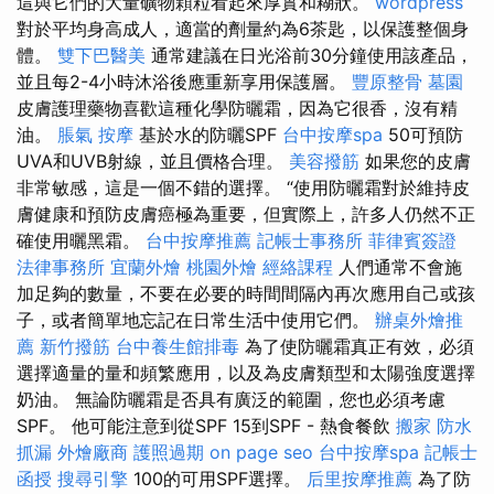
這與它們的大量礦物顆粒看起來厚實和糊狀。
wordpress
對於平均身高成人，適當的劑量約為6茶匙，以保護整個身
體。
雙下巴醫美
通常建議在日光浴前30分鐘使用該產品，
並且每2-4小時沐浴後應重新享用保護層。
豐原整骨
墓園
皮膚護理藥物喜歡這種化學防曬霜，因為它很香，沒有精
油。
脹氣 按摩
基於水的防曬SPF
台中按摩spa
50可預防
UVA和UVB射線，並且價格合理。
美容撥筋
如果您的皮膚
非常敏感，這是一個不錯的選擇。 “使用防曬霜對於維持皮
膚健康和預防皮膚癌極為重要，但實際上，許多人仍然不正
確使用曬黑霜。
台中按摩推薦
記帳士事務所
菲律賓簽證
法律事務所
宜蘭外燴
桃園外燴
經絡課程
人們通常不會施
加足夠的數量，不要在必要的時間間隔內再次應用自己或孩
子，或者簡單地忘記在日常生活中使用它們。
辦桌外燴推
薦
新竹撥筋
台中養生館排毒
為了使防曬霜真正有效，必須
選擇適量的量和頻繁應用，以及為皮膚類型和太陽強度選擇
奶油。 無論防曬霜是否具有廣泛的範圍，您也必須考慮
SPF。 他可能注意到從SPF 15到SPF - 熱食餐飲
搬家
防水
抓漏
外燴廠商
護照過期
on page seo
台中按摩spa
記帳士
函授
搜尋引擎
100的可用SPF選擇。
后里按摩推薦
為了防