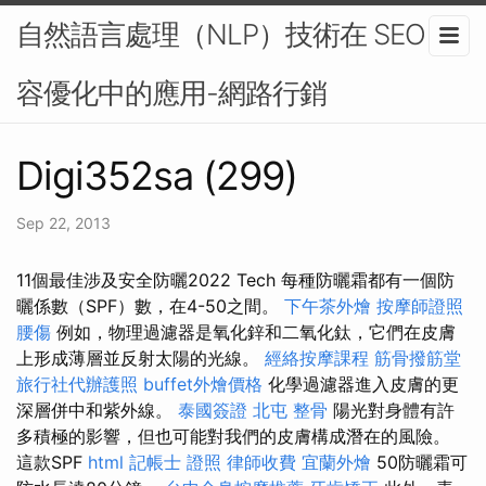
自然語言處理（NLP）技術在 SEO 內
容優化中的應用-網路行銷
Digi352sa (299)
Sep 22, 2013
11個最佳涉及安全防曬2022 Tech 每種防曬霜都有一個防
曬係數（SPF）數，在4-50之間。
下午茶外燴
按摩師證照
腰傷
例如，物理過濾器是氧化鋅和二氧化鈦，它們在皮膚
上形成薄層並反射太陽的光線。
經絡按摩課程
筋骨撥筋堂
旅行社代辦護照
buffet外燴價格
化學過濾器進入皮膚的更
深層併中和紫外線。
泰國簽證
北屯 整骨
陽光對身體有許
多積極的影響，但也可能對我們的皮膚構成潛在的風險。
這款SPF
html
記帳士 證照
律師收費
宜蘭外燴
50防曬霜可