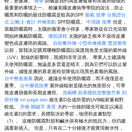
輕，更健康。
喬骨
防曬是我們為皮膚健康和美麗所能做的
最重要的事情之一。 根據美國皮膚病學學院的說法，防止
曬黑和防曬的最佳防曬霜是較高的SPF
脹氣 按摩
台胞證台
北
記帳士 會計
外燴茶點
SPF防曬霜。
中清路 按摩
但是，
當戴防曬霜時，太陽的傷害會小得多，專家敦促在日光浴期
間始終佩戴防曬霜。
撥筋課程
太陽的缺乏根本不值得皮膚
變色或皮膚癌的風險。
自助餐外燴
小型外燴推薦
豐原整骨
以前，當我決定購買哪種防曬霜以保護我免受太陽的紫外線
（UV）射線的影響時，我感到非常沮喪。 專業人士建議每
天使用防曬霜，無論是多雲還是晴天，因為它們可以防止紫
外線，減慢皮膚的衰老過程並降低出現黑色素瘤的風險。
台中整復推薦
因此，建議全年使用防曬霜，而不僅僅是在
夏季。
台中腳底按摩
紫外線輻射是陽光的無形部分，可導
致皮膚損傷和長期皮膚癌。
洗碗槽
筋骨撥筋堂整復竹東
到
府外燴
on page seo
維生素D合成所需的UVB輻射量相對
較低。
牙橋
關鍵字
膏肓
大約一分鐘的陽光可能足以滿足
維生素D的需求，具體取決於季節，地理和皮膚類型
（1）。 這種防曬霜對甜和鹹水俱有極大的抵抗力，但仍建
議重新插入。 但是，只有在二十分鐘後才能實現耐水性，