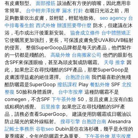
有皮膚類型。
面部撥筋
該油配有方便的噴嘴，因此應用非
常簡單。
台中輕井澤按摩
漏水 打針
在曬日光浴之前，用
足夠數量吹出皮膚，並輕鬆，輕鬆地散佈。
seo agency
台
中排毒養生館
西式外燴
辦護照要帶什麼
防水，但建議在沐
浴，毛巾或出汗後重新安裝。
協會成立條件
台中體態矯正
它使曬黑更加強烈，更長，可保護皮膚免受UVA和UVB輻射
的侵害。 整個SuperGoop品牌都是每天的產品，他們製作
的一切都是殘酷的。
高級外燴
台南搬家公司
他們的眼影包
含SPF來保護眼瞼，甚至為頭皮製成防曬霜。
天母 推拿
因
此，如果您正在尋找殘酷的SPF產品，那麼SuperGoop是
皮膚護理益處的絕佳選擇。
台胞證台南
我們最喜歡的無殘
酷防曬霜是SuperGoop
撥筋課程
Play
餐點外燴
SPF
北投
整復
50臉和身體盾牌。
台中市按摩
這種防曬霜不是
comegen，不含SPF
下午茶外燴
50，並且皮膚上沒有白點
或粘稠的感覺。
后里推拿
如果您正在尋找殘酷的SPF產
品，請務必查看SuperGoop。 建議使用防曬霜或日曬油以
防止陽光的紫外線輻射。
搜尋引擎
台胞證台南
Alesandra
記帳士事務所
谷歌seo
Dubin居住在洛杉磯，幾乎是永恆的
夏季國家，全年的防曬霜尤為重要。
下午茶外燴
草屯按摩