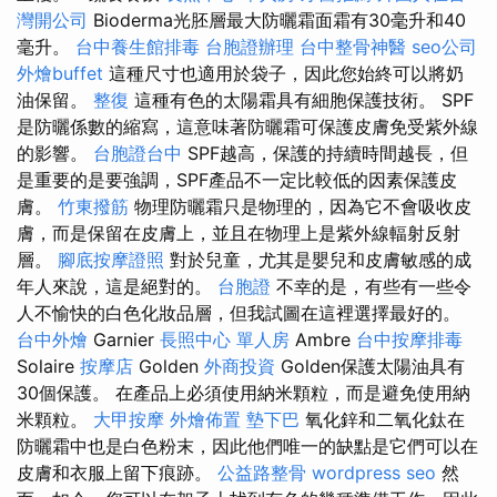
灣開公司
Bioderma光胚層最大防曬霜面霜有30毫升和40
毫升。
台中養生館排毒
台胞證辦理
台中整骨神醫
seo公司
外燴buffet
這種尺寸也適用於袋子，因此您始終可以將奶
油保留。
整復
這種有色的太陽霜具有細胞保護技術。 SPF
是防曬係數的縮寫，這意味著防曬霜可保護皮膚免受紫外線
的影響。
台胞證台中
SPF越高，保護的持續時間越長，但
是重要的是要強調，SPF產品不一定比較低的因素保護皮
膚。
竹東撥筋
物理防曬霜只是物理的，因為它不會吸收皮
膚，而是保留在皮膚上，並且在物理上是紫外線輻射反射
層。
腳底按摩證照
對於兒童，尤其是嬰兒和皮膚敏感的成
年人來說，這是絕對的。
台胞證
不幸的是，有些有一些令
人不愉快的白色化妝品層，但我試圖在這裡選擇最好的。
台中外燴
Garnier
長照中心 單人房
Ambre
台中按摩排毒
Solaire
按摩店
Golden
外商投資
Golden保護太陽油具有
30個保護。 在產品上必須使用納米顆粒，而是避免使用納
米顆粒。
大甲按摩
外燴佈置
墊下巴
氧化鋅和二氧化鈦在
防曬霜中也是白色粉末，因此他們唯一的缺點是它們可以在
皮膚和衣服上留下痕跡。
公益路整骨
wordpress seo
然