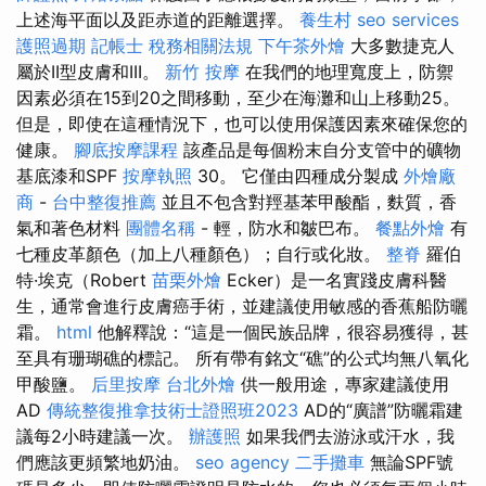
上述海平面以及距赤道的距離選擇。
養生村
seo services
護照過期
記帳士 稅務相關法規
下午茶外燴
大多數捷克人
屬於II型皮膚和III。
新竹 按摩
在我們的地理寬度上，防禦
因素必須在15到20之間移動，至少在海灘和山上移動25。
但是，即使在這種情況下，也可以使用保護因素來確保您的
健康。
腳底按摩課程
該產品是每個粉末自分支管中的礦物
基底漆和SPF
按摩執照
30。 它僅由四種成分製成
外燴廠
商
-
台中整復推薦
並且不包含對羥基苯甲酸酯，麩質，香
氣和著色材料
團體名稱
- 輕，防水和皺巴布。
餐點外燴
有
七種皮革顏色（加上八種顏色）；自行或化妝。
整脊
羅伯
特·埃克（Robert
苗栗外燴
Ecker）是一名實踐皮膚科醫
生，通常會進行皮膚癌手術，並建議使用敏感的香蕉船防曬
霜。
html
他解釋說：“這是一個民族品牌，很容易獲得，甚
至具有珊瑚礁的標記。 所有帶有銘文“礁”的公式均無八氧化
甲酸鹽。
后里按摩
台北外燴
供一般用途，專家建議使用
AD
傳統整復推拿技術士證照班2023
AD的“廣譜”防曬霜建
議每2小時建議一次。
辦護照
如果我們去游泳或汗水，我
們應該更頻繁地奶油。
seo agency
二手攤車
無論SPF號