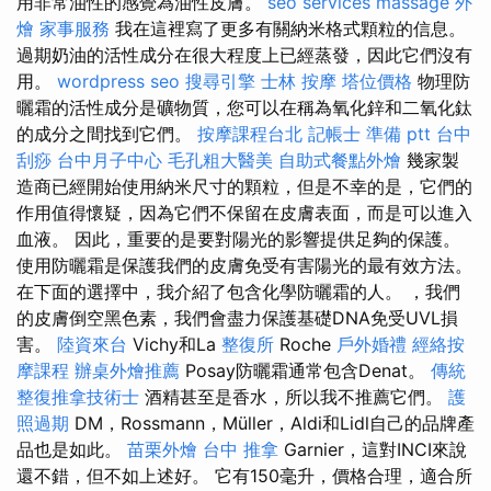
用非常油性的感覺為油性皮膚。
seo services
massage
外
燴
家事服務
我在這裡寫了更多有關納米格式顆粒的信息。
過期奶油的活性成分在很大程度上已經蒸發，因此它們沒有
用。
wordpress seo
搜尋引擎
士林 按摩
塔位價格
物理防
曬霜的活性成分是礦物質，您可以在稱為氧化鋅和二氧化鈦
的成分之間找到它們。
按摩課程台北
記帳士 準備 ptt
台中
刮痧
台中月子中心
毛孔粗大醫美
自助式餐點外燴
幾家製
造商已經開始使用納米尺寸的顆粒，但是不幸的是，它們的
作用值得懷疑，因為它們不保留在皮膚表面，而是可以進入
血液。 因此，重要的是要對陽光的影響提供足夠的保護。
使用防曬霜是保護我們的皮膚免受有害陽光的最有效方法。
在下面的選擇中，我介紹了包含化學防曬霜的人。 ，我們
的皮膚倒空黑色素，我們會盡力保護基礎DNA免受UVL損
害。
陸資來台
Vichy和La
整復所
Roche
戶外婚禮
經絡按
摩課程
辦桌外燴推薦
Posay防曬霜通常包含Denat。
傳統
整復推拿技術士
酒精甚至是香水，所以我不推薦它們。
護
照過期
DM，Rossmann，Müller，Aldi和Lidl自己的品牌產
品也是如此。
苗栗外燴
台中 推拿
Garnier，這對INCI來說
還不錯，但不如上述好。 它有150毫升，價格合理，適合所