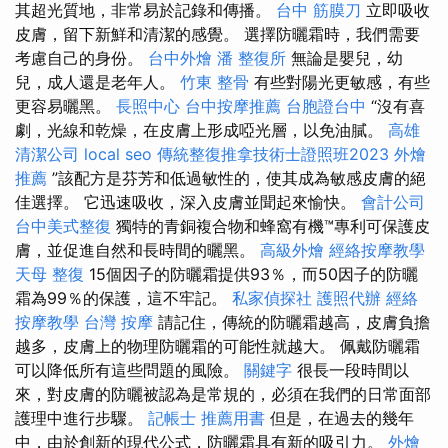
其超光質地，非常易於記錄和傳播。
台中 筋膜刀
立即吸收
皮膚，留下新鮮和清潔的感覺。 選擇防曬霜時，我們需要
考慮自己的身份。
台中外燴
潘 整復所
無論是嬰兒，幼
兒，成人還是老年人。
竹東 整骨
有些對陽光更敏感，有些
更容易曬黑。
長照中心
台中按摩推薦
台胞證台中
“沒有喜
劇，光線和乾燥，在皮膚上形成啞光層，以免油膩。
高雄
清潔公司
local seo
傳統整復推拿技術士證照班2023
外燴
推薦
”該配方是芬芳和低過敏性的，使其成為敏感皮膚的絕
佳選擇。 它迅速吸收，深入皮膚並聞起來愉快。
會計公司
台中美式整復
獨特的青銅複合物和蜂窩有機™專利可保護皮
膚，並促進自然和長時間的曬黑。
高級外燴
經絡按摩教學
天母 整復
15個因子的防曬霜提供93％，而50因子的防曬
霜為99％的保護，這不牢記。
私家偵探社
護照代辦
經絡
按摩教學
台灣 按摩
請記住，傳統的防曬霜越高，皮膚負擔
越多，皮膚上的物理防曬霜的可能性就越大。 佩戴防曬霜
可以降低所有這些問題的風險。
關鍵字
很長一段時間以
來，對皮膚的防曬被認為是常規的，必須在我們的日常面部
護理中進行步驟。
記帳士 推薦用書
但是，在過去的幾年
中，由於創新的現代公式，防曬霜具有新的吸引力。
外燴