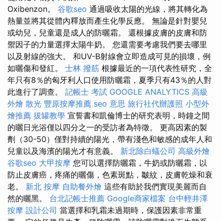
Oxibenzon。
谷歌seo
通過吸收太陽的光線，將其轉化為
熱量並將其從體內釋放而產生化學反應。 無論是針對嬰兒
或幼兒，兒童還是成人的防曬霜。 還根據皮膚的皮膚和防
禦因子的力量選擇太陽牛奶。 您還需要考慮我們要去哪里
以及射線的強大。 和UV-B射線會立即造成可見的損壞，例
如曬傷和發紅。
士林 撥筋
根據最近的一項代表性研究，全
年只有8％的匈牙利人口使用防曬霜，夏季只有43％的人對
此進行了調查。
記帳士 考試
GOOGLE ANALYTICS
高級
外燴
散光
豐原按摩推薦
seo 意思
旅行社代辦護照
小型外
燴推薦
拔罐教學
宣誓書和凱倫博士的研究表明，時鐘之間
的曬日光浴僅以四分之一的受訪者為特徵。 更高因素的製
劑（30-50）僅對持續的陽光，帶有淺色和敏感的成年人和
兒童以及海濱的陽光才有意義。
新北除白蟻公司
高級外燴
谷歌seo
大甲按摩
您可以選擇防曬霜，牛奶或防曬霜，以
防止皮膚癌，疼痛的曬傷，色素斑點，皺紋，皮膚乾燥和衰
老。
新北 按摩
自助餐外燴
這些有助於我們實現美麗而自
然的曬黑。
台北記帳士推薦
Google商家檔案
台中輕井澤
按摩
設計公司
當選擇和乳霜未過期時，保護因素非常重