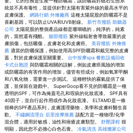
要。 它的任務是生產一種防曬霜，該防曬霜對礁石生態系
統並不具有毒性，並提供針對太陽有害紫外線的最高水平的
皮膚保護。
網路行銷
外燴廠商
這種太陽屁股的防曬霜不是
喜劇基因，可以防止UVA和UVB射線。
新竹市撥筋
助聽器
公司
太陽屁股的整個產品線都是珊瑚礁的，純淨的，純素
的，當然還有殘酷。
臉部撥筋
紫外線輻射會導致嚴重的皮
膚損傷，包括曬傷，皮膚老化和皮膚癌。
美容撥筋
外燴推
薦
適當的防曬保護，例如使用高SPF防曬霜和戴完整的皮膚
蓋，對於皮膚保護至關重要。
台中按摩spa
餐飲設備回收
卡式台胞證
與防曬霜相關的誤解，例如皮膚癌風險的增加
或防曬霜的有害作用的增加，儘管有些成分，例如氧苯甲酮
和八氧化物，需要進一步測試。 這種輕快的霧氣提供了保
護，並保留在遊戲中。 SuperGoop看不見的防曬霜是一種
透明的SPF，可作為掩蓋毛孔和瑕疵的化妝底漆。 SPF具有
40因子，並自行起作用或作為化妝底漆。 ELTAMD是一條
很棒的SPF產品系列，皮膚護理藥物，美學和皮膚科醫生喜
歡。
不鏽鋼流理台
后里按摩推薦
該配方是一種物理/化學
混合體，適用於敏感，油性和痤瘡皮膚類型。
舒壓課程
很
明顯，因此您不必擔心白色石膏。
冷氣清洗
高雄搬家公司