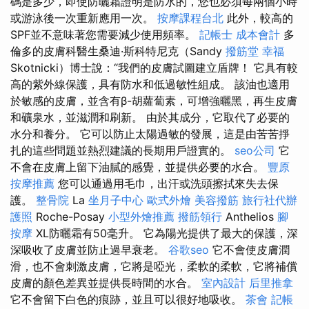
碼是多少，即使防曬霜證明是防水的，您也必須每兩個小時
或游泳後一次重新應用一次。
按摩課程台北
此外，較高的
SPF並不意味著您需要減少使用頻率。
記帳士 成本會計
多
倫多的皮膚科醫生桑迪·斯科特尼克（Sandy
撥筋堂 幸福
Skotnicki）博士說：“我們的皮膚試圖建立盾牌！ 它具有較
高的紫外線保護，具有防水和低過敏性組成。 該油也適用
於敏感的皮膚，並含有β-胡蘿蔔素，可增強曬黑，再生皮膚
和礦泉水，並滋潤和刷新。 由於其成分，它取代了必要的
水分和養分。 它可以防止太陽過敏的發展，這是由苦苦掙
扎的這些問題並熱烈建議的長期用戶證實的。
seo公司
它
不會在皮膚上留下油膩的感覺，並提供必要的水合。
豐原
按摩推薦
您可以通過用毛巾，出汗或洗頭擦拭來失去保
護。
整骨院
La
坐月子中心
歐式外燴
美容撥筋
旅行社代辦
護照
Roche-Posay
小型外燴推薦
撥筋領行
Anthelios
腳
按摩
XL防曬霜有50毫升。 它為陽光提供了最大的保護，深
深吸收了皮膚並防止過早衰老。
谷歌seo
它不會使皮膚潤
滑，也不會刺激皮膚，它將是啞光，柔軟的柔軟，它將補​​償
皮膚的顏色差異並提供長時間的水合。
室內設計
后里推拿
它不會留下白色的痕跡，並且可以很好地吸收。
茶會
記帳