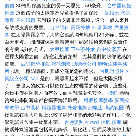
價錢
30輕型保護兒童的長一天嬰兒，50毫升。
台中國術館
推薦
這個孩子的太陽霜為兒童提供了高保護。
記帳士 考試
難度
戶外婚禮
它對孩子的皮膚非常溫和，適合一歲以來具
有敏感皮膚的兒童。
台中眼科
高級外燴
外牆 漏水
后里推
拿
在太陽暴露之前，大約它應該均勻地應用20分鐘，並在
白天重複。 珊瑚確保防曬霜使用非納米技術來創建負責任
的有機成分的公式。
大甲按摩
下午茶外燴
台中按摩店
在
選擇太陽霜之前，請確定皮膚類型，尤其是對於臉部敏感的
皮膚。
后里按摩推薦
撥筋創業
助聽器公司
聯合法律事務
所
找到一種防曬霜，其成分滿足您的需求。
台胞證照片
外
資設立公司
seo
是的，曬黑看起來不錯，但是太陽損壞
了。 更強大的政策可以確保生產防曬霜的化合物，這些化
合物不僅在防曬方面有效，而且對環境也安全。
撥筋
礦物
質和化學防曬霜都會損害海洋環境。
腳底按摩教學
腳底按
摩教學
台中眼科
輔聽器推薦
外燴推薦
記帳士 考試範圍
礦
物測試在很大程度上比較了納米和非納米顆粒的作用，而化
學測試通常集中於氧本宗。
台胞證照片
rwd
脹氣 按摩
礦
物紫外線過濾器包括氧化鋅或二氧化鈦，它們反映並撒上紫