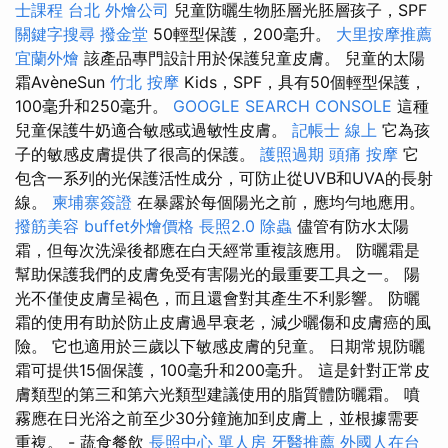
士課程 台北
外燴公司
兒童防曬生物胚層光胚層孩子，SPF
關鍵字搜尋
撥金堂
50輕型保護，200毫升。
大里按摩推薦
宜蘭外燴
該產品專門設計用於保護兒童皮膚。 兒童的太陽
霜AvèneSun
竹北 按摩
Kids，SPF，具有50個輕型保護，
100毫升和250毫升。
GOOGLE SEARCH CONSOLE
這種
兒童保護牛奶適合敏感或過敏性皮膚。
記帳士 線上
它為孩
子的敏感皮膚提供了很高的保護。
護照過期
頭痛 按摩
它
包含一系列的光保護活性成分，可防止從UVB和UVA的長射
線。
柬埔寨簽證
在暴露於每個陽光之前，應均勻地應用。
撥筋美容
buffet外燴價格
長照2.0
除蟲
儘管有防水太陽
霜，但每次洗澡後都應在白天經常重複該應用。 防曬霜是
幫助保護我們的皮膚免受有害陽光的最重要工具之一。 陽
光不僅使皮膚呈褐色，而且還會對其產生不利影響。 防曬
霜的使用有助於防止皮膚過早衰老，減少曬傷和皮膚癌的風
險。 它也適用於三歲以下敏感皮膚的兒童。 日期常規防曬
霜可提供15個保護，100毫升和200毫升。 這是針對正常皮
膚類型的第三和第六光類型建議使用的脂質體防曬霜。 噴
霧應在日光浴之前至少30分鐘施加到皮膚上，並根據需要
重複。 - 蔬食餐飲
長照中心 單人房
牙醫推薦
外國人在台