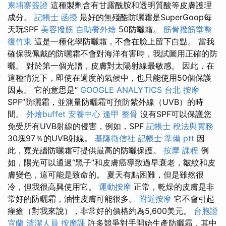
柬埔寨簽證
這種製劑含有甘露酰胺和透明質酸等皮膚護理
成分。
記帳士 函授
最好的無殘酷防曬霜是SuperGoop每
天玩SPF
美容撥筋
自助餐外燴
50防曬霜。
筋骨撥筋堂整
復竹東
這是一種化學防曬霜，不會在臉上留下白點。 當我
確保我佩戴的防曬霜不會對海洋有害時，我試圖用正確的防
曬。 對於第一個光譜，皮膚對太陽射線最敏感。 因此，在
這種情況下，即使在適度的氣候中，也只能使用50個保護
因素。 它的意思是“
GOOGLE ANALYTICS
台北 按摩
SPF”防曬霜，並測量防曬霜可預防紫外線（UVB）的時
間。
外燴buffet
安養中心
逢甲 整骨
沒有SPF可以保護您
免受所有UVB射線的侵害，例如，SPF
記帳士 稅法與實務
30塊97％的UVB射線。
基隆徵信社
記帳士 準備 ptt
因
此，寬光譜防曬霜可提供最高的防曬保護。
按摩 課程
例
如，陽光可以通過“黑子”和皮膚癌導致過早衰老，皺紋和皮
膚變色，這可能是致命的。 夏天有點困難，但是雖然很
冷，但我很高興使用它。
運動按摩
正常，乾燥的皮膚是非
常好的防曬霜，油性皮膚可能很多。
附近按摩
它不會引起
痤瘡（對我來說），非常好的價格約為5,600美元。
台胞證
宜蘭
清潔人員
按摩課
許多競爭對手開始生產防曬霜，其中