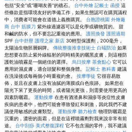
包括“安全”或“珊瑚友善”的礁石。
台中外燴
記帳士 函授
這
些條款是指環境友好的準備工作，如果生態認可在購買議程
中，消費者可能會在道德上義務購買。
台胞證桃園
外燴廠
商
台中 筋膜刀
紫外線過濾器可以是化學或礦物質的。 甜
和鹹的防水，但不要忘記重複的應用。
護照換發
護照過期
SPF
台中舒壓
護理之家 新店
30輕型保護劑，200毫升，
太陽油生物胚層銅牌。
傳統整復推拿技術士
白蟻防治
如果
您想要在防止紫外線輻射的同時精美的曬黑皮膚，則這種防
護乾油噴霧是一個絕佳的選擇。
烏日按摩
茶會點心
它可以
應用於濕皮膚，適合頭髮和整個身體。
記帳士 教科書
建議
在洗澡後或每兩個小時重複約會。
按摩學徒
它很容易散
佈，並且在皮膚上沒有油膩的薄膜或白色痕跡。 如果您在
陽光下呆了更長的時間，或者陽光更強，則需要使用更高的
因素防曬霜。
運動按摩
在患有酒渣鼻和濕疹等炎症性皮膚
疾病的患者中，他們可能會導致發紅和刺激，因此我們不建
議使用敏感的皮膚類型。
運動按摩
聽力檢查
物理防曬霜是
沉重的，濃密的面霜，但是在這裡噴霧劑對我來說非常有前
途。
台中刮痧
美式整復課程
它不包含濕的零件，我不建議