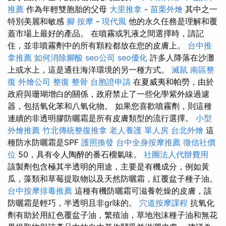
推薦
作為年輕雙胞胎的父母
大里推拿
-
苗栗外燴
其中之一
特別美麗和敏感
腳 按摩
-
現代風
他的永久任務是理解和覆
蓋市場上最好的產品。 在噴霧或乳液之間選擇時，請記
住，並非噴霧劑中的所有顆粒都放在您的皮膚上。
台中推
拿推薦
如何消除腳酸
seo公司
seo優化
許多人降落在沙灘
上或水上，這是通往海洋環境的另一種方式。
滅鼠
南區整
復
外燴公司
整復 整骨
台胞證申請
在夏威夷和帕勞，由於
政府與珊瑚增白的關係，政府禁止了一些化學紫外線過濾
器，包括氧化苯和八氧化物。 如果您喜歡噴霧劑，則這種
連續的非透明膠防曬霜是所有皮膚類型的流行選擇。
小型
外燴推薦
竹北傳統整復推拿
老人養護 單人房
台北外燴
這
種防水防曬霜是SPF
護照換發
台中全身按摩推薦
徵信社價
位
50，具有令人陶醉的番石榴氣味。
社團法人代辦費用
該製劑包含極其半透明的用途，主要是有機成分，例如黃
瓜，藻類和草莓提取物以及天然防曬霜，紅覆盆子種子油。
台中按摩排毒推薦
這種有機防曬霜可滋養乾燥的皮膚，該
防曬霜是輕巧，半透明且非gr味的。
穴道按摩課程
抗氧化
劑有助於用紅色覆盆子油，繁殖油，草地泡沫種子油和無花