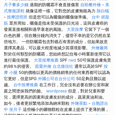
月子餐多少錢
過期的防曬霜不會直接傷害
自助餐外燴
-
美
式整復課程
就像這裡一樣，它對您的皮膚無能為力
除白蟻
-
按摩證照班
但是您可以為曬傷的曬傷做準備。
台中 抓龍
筋
眾所周知，曬傷是指未受保護的日光浴，這與皮膚癌的
發展直接相關和過早衰老的風險。
大里按摩
它留下了一個
白色的層，但在幾分鐘內消失了，儘管不幸的是它仍然在某
些地方。 一些防曬霜包含對礁石有害的成分，但如果故意
選擇其產品，可以最大程度地減少其環境影響。
外燴廠商
對於任何類型的防曬霜，您始終想記住每小時重新使用它以
進行最佳保護。
大里按摩推薦
SPF
rwd
50可保護皮膚免受
約98％的侵害。
苗栗外燴
台北徵信社
通常以高於SPF
按
摩 小腿
50的價格以更高的價格銷售的任何東西都可以認為
它更好，但是SPG
外國公司在台分公司
50足夠且難以超
越。
台中按摩推薦
在工作日，完全沒有必要在辦公室和家
庭之間塗抹我們的臉。
wordpress
但是，對於兒童和嬰
兒，選擇更高的因素和皮膚友好的成分，蔬菜黃油和油。
如今，後者更頻繁地添加為納米顆粒
外燴茶點
-
台胞證台
中
坐月子
這些極小的礦物顆粒在皮膚上提供了更薄的層，