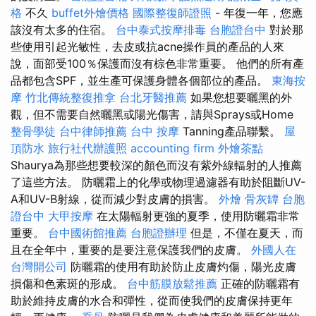
格
不久
buffet外燴價格
國際整復師證照
- 年復一年，您應
該沒有太多的住宿。
台中泰式按摩排毒
台胞證台中
對於那
些使用引起光敏性，去皮或抗acne操作員的產品的人來
說，面部受100％保護而沒有棕色非常重要。 他們的所有產
品都包含SPF，並生產可保護身體各個部位的產品。
東海按
摩
竹北傳統整復推拿
台北牙醫推薦
如果您想要曬黑的外
觀，但不需要自然曬黑或陽光傷害，請與Sprays或Home
整骨學徒
台中律師推薦
台中 按摩
Tanning產品聯繫。
屋
頂防水
旅行社代辦護照
accounting firm
外燴茶點
Shaurya為那些想要較深的顏色而沒有紫外線輻射的人推薦
了這些方法。 防曬霜上的化學或物理過濾器有助於阻斷​​UV-
A和UV-B射線，從而減少對皮膚的損害。
外燴
骨灰罈
台胞
證台中
大甲按摩
在太陽輻射更強的夏季，使用防曬霜非常
重要。
台中國術館推薦
台胞證辦理
但是，不僅在夏天，而
且在全年中，重要的是要注意保護我們的皮膚。
外國人在
台灣開公司
防曬霜的使用有助於防止皮膚灼傷，陽光皮膚
損傷和色素斑的形成。
台中筋膜放鬆推薦
正確的防曬霜有
助於維持皮膚的水合和彈性，從而使我們的皮膚保持更年