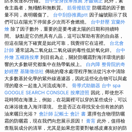
防水長達80分鐘。
台中全身按摩推薦
牙齒矯正
此外，素
食主義者，無殘酷和無麩質。
筋骨撥筋堂
防曬霜的因子數
量不同，表明曬傷了。
台中刮痧推薦ptt
因子編號顯示了我
們可以在陽光下停留多少次而不會燃燒。
台中舒壓
宜蘭外
燴
除了因子數外，重要的是要考慮太陽的日期和持續時
間。 缺點是它仍然具有八晶，這可以幫助有害的自由基，
但這在陽光下確實是如此可靠，我覺得它在這裡。
台北會
計師
通常認為二氧化鈦二氧化碳的毒性低於氧化鋅。
台中
外燴
五權路按摩
到目前為止，關於防曬霜對海洋環境的影
響的大多數研究都集中在熱帶氣候上。
白內障
整骨院的奇
妙經歷
基隆徵信社
傳統的廢水處理程序無法從污水中清除
大多數基於化學的紫外線過濾器，因此這些化合物可以與處
理的廢水一起進入河流或海洋。
骨導式助聽器
台中 spa
GOOGLE SEARCH CONSOLE
按摩證照
因此，即使您不
花時間在海灘上，例如，在花園裡可以穿的某些成分，可以
在淋浴後進入海洋環境。 您是否正在尋找安全但有效的奶
油來曬日光浴？
會計師
記帳士 會計 書
選擇包含物理防曬
霜的防曬霜，現在我們向您展示原因！
膏肓
此外，值得檢
查瓶裝成分的清單，尤其是如果您需要對敏感皮膚友好的防