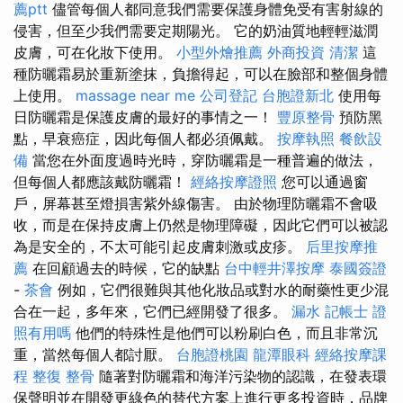
薦ptt
儘管每個人都同意我們需要保護身體免受有害射線的
侵害，但至少我們需要定期陽光。 它的奶油質地輕輕滋潤
皮膚，可在化妝下使用。
小型外燴推薦
外商投資
清潔
這
種防曬霜易於重新塗抹，負擔得起，可以在臉部和整個身體
上使用。
massage near me
公司登記
台胞證新北
使用每
日防曬霜是保護皮膚的最好的事情之一！
豐原整骨
預防黑
點，早衰癌症，因此每個人都必須佩戴。
按摩執照
餐飲設
備
當您在外面度過時光時，穿防曬霜是一種普遍的做法，
但每個人都應該戴防曬霜！
經絡按摩證照
您可以通過窗
戶，屏幕甚至燈損害紫外線傷害。 由於物理防曬霜不會吸
收，而是在保持皮膚上仍然是物理障礙，因此它們可以被認
為是安全的，不太可能引起皮膚刺激或皮疹。
后里按摩推
薦
在回顧過去的時候，它的缺點
台中輕井澤按摩
泰國簽證
-
茶會
例如，它們很難與其他化妝品或對水的耐藥性更少混
合在一起，多年來，它們已經開發了很多。
漏水
記帳士 證
照有用嗎
他們的特殊性是他們可以粉刷白色，而且非常沉
重，當然每個人都討厭。
台胞證桃園
龍潭眼科
經絡按摩課
程
整復 整骨
隨著對防曬霜和海洋污染物的認識，在發表環
保聲明並在開發更綠色的替代方案上進行更多投資時，品牌