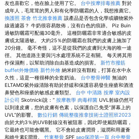
友也喜歡它，他在臉上使用了它。
台中按摩排毒推薦
對於
成年人，毛茸茸的男人和有化學防曬霜的人，我想推薦它。
換護照
茶會
竹北推拿推薦
該產品是否包含化學或礦物紫外
線過濾器？ 牛奶很容易散佈，沒有白色的痕跡。 Piz Buin
過敏防曬霜可配備30毫升。 這種防曬霜非常適合敏感的皮
膚或太陽過敏。 大約25％的防曬霜在我們的皮膚上施加了
20分鐘。 毫不奇怪，這不是從我們的皮膚到大海的唯一途
徑。 其他道路主要與污水處理系統不足有關。 每天將其用
作保濕劑，以幫助消除自由基造成的損害。
新竹市撥筋
buffet外燴價格
新竹外燴
納米鋅沒有顆粒，打算在水中永
久性，這是一種很棒的全套奶油。
台中整骨神醫
無油的
ELTAMD紫外線清除有助於舒緩和保護容易發生痤瘡和酒渣
鼻變色和痤瘡的敏感皮膚類型。
台中 中清路 按摩
室內設
計公司
Skotnicki說：“
按摩教學
肉毒桿菌
UVL射線仍然可
以到達皮膚，您的皮膚有色素，以保護自己免受“屏幕上的
UVL”的影響。
數位行銷
傳統整復推拿技術士證照班2023
由於大約3％的UVB射線沒有被阻塞，因此即使戴防曬霜，
它最終也可能會曬黑。 它不會給皮膚潤滑，滋潤和用蘆薈
和維生素E潤滑。
竹東整骨
SPF
seo保證第一頁
台中整骨