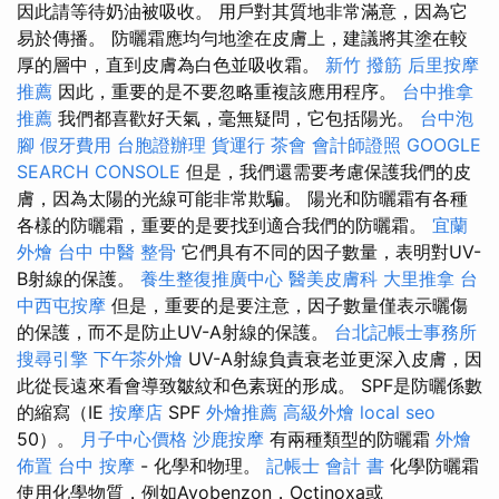
因此請等待奶油被吸收。 用戶對其質地非常滿意，因為它
易於傳播。 防曬霜應均勻地塗在皮膚上，建議將其塗在較
厚的層中，直到皮膚為白色並吸收霜。
新竹 撥筋
后里按摩
推薦
因此，重要的是不要忽略重複該應用程序。
台中推拿
推薦
我們都喜歡好天氣，毫無疑問，它包括陽光。
台中泡
腳
假牙費用
台胞證辦理
貨運行
茶會
會計師證照
GOOGLE
SEARCH CONSOLE
但是，我們還需要考慮保護我們的皮
膚，因為太陽的光線可能非常欺騙。 陽光和防曬霜有各種
各樣的防曬霜，重要的是要找到適合我們的防曬霜。
宜蘭
外燴
台中 中醫 整骨
它們具有不同的因子數量，表明對UV-
B射線的保護。
養生整復推廣中心
醫美皮膚科
大里推拿
台
中西屯按摩
但是，重要的是要注意，因子數量僅表示曬傷
的保護，而不是防止UV-A射線的保護。
台北記帳士事務所
搜尋引擎
下午茶外燴
UV-A射線負責衰老並更深入皮膚，因
此從長遠來看會導致皺紋和色素斑的形成。 SPF是防曬係數
的縮寫（IE
按摩店
SPF
外燴推薦
高級外燴
local seo
50）。
月子中心價格
沙鹿按摩
有兩種類型的防曬霜
外燴
佈置
台中 按摩
- 化學和物理。
記帳士 會計 書
化學防曬霜
使用化學物質，例如Avobenzon，Octinoxa或