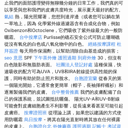
止我們的面部護理變得無聊幾分鐘的日常工作，我們真的可
以享受與您和我們的皮膚共度時光，展示夏天最好的配方。
氣結
熱，陽光照耀著，您想到達岸邊（或者您可以躺在第
一草地上，因為 化學紫外線過濾器含有合成化合物，例如
Oxibenzon和Octoclene，它們吸收了紫外線最大的一般防
曬霜。
台中按摩店
Purlisse的礁石安全公式可防止珊瑚礁
從沒有氧化的白色或八氧化物中的白色。
經絡按摩課程
杜
拜簽證
每天用作保濕劑，以幫助消除自由基造成的損害；
seo 意思
SPF
下午茶外燴
護照過期
到府外燴
30，但沒有
白色陰影和無脂肪表面。
社團法人登記好處
這種保濕，快
速吸收的配方可為UVA，UVB和IRA射線提供高性能的保
護，同時有助於防止照片和脫水。
台胞證宜蘭
從春天的第
一個陽光開始，它通常會更簡單（帽子，長袖揮桿襯衫）和
逐漸製備我們的皮膚。
台中整骨推薦
我們的皮膚配備了自
己的保護系統，並試圖抵抗曬傷。 陽光UV-A和UV-B射線
可能會對皮膚細胞產生不利影響，從長遠來看甚至可能引起
皮膚癌。
按摩證照班
從理論上講，如果您以建議的方式使
用防曬霜
烏日按摩
- 將其在陽光直射時將其放在任何裸露
的皮膚上。
台胞證台北
外燴廠商
護照過期
記帳士 考試資