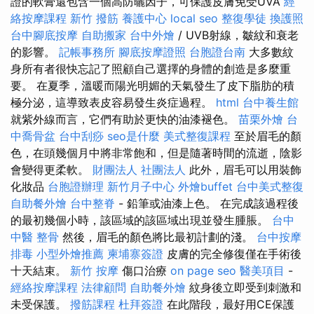
證的軟膏還包含一個高防曬因子，可保護皮膚免受UVA
經
絡按摩課程
新竹 撥筋
養護中心
local seo
整復學徒
換護照
台中腳底按摩
自助搬家
台中外燴
/ UVB射線，皺紋和衰老
的影響。
記帳事務所
腳底按摩證照
台胞證台南
大多數紋
身所有者很快忘記了照顧自己選擇的身體的創造是多麼重
要。 在夏季，溫暖而陽光明媚的天氣發生了皮下脂肪的積
極分泌，這導致表皮容易發生炎症過程。
html
台中養生館
就紫外線而言，它們有助於更快的油漆褪色。
苗栗外燴
台
中喬骨盆
台中刮痧
seo是什麼
美式整復課程
至於眉毛的顏
色，在頭幾個月中將非常飽和，但是隨著時間的流逝，陰影
會變得更柔軟。
財團法人 社團法人
此外，眉毛可以用裝飾
化妝品
台胞證辦理
新竹月子中心
外燴buffet
台中美式整復
自助餐外燴
台中整脊
- 鉛筆或油漆上色。 在完成該過程後
的最初幾個小時，該區域的該區域出現並發生腫脹。
台中
中醫 整骨
然後，眉毛的顏色將比最初計劃的淺。
台中按摩
排毒
小型外燴推薦
柬埔寨簽證
皮膚的完全修復僅在手術後
十天結束。
新竹 按摩
傷口治療
on page seo
醫美項目
-
經絡按摩課程
法律顧問
自助餐外燴
紋身後立即受到刺激和
未受保護。
撥筋課程
杜拜簽證
在此階段，最好用CE保護