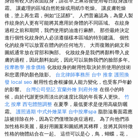
身體有較大的表面紋身，請在早上淋浴後使用每日紋身護理
霜。 讓處理的區域自然乾燥或用紙巾乾燥。 讓皮膚乾燥
後，塗上再生霜，例如“泛諾醇”。 人們普遍認為，為愛人製
作紋身的人更有可能將其應用於身體的不同區域。 在紋身
過程之前和期間，我們使用奶油進行麻醉。 那些最終決定
進行個性化紋身的人必須遵循樣本區域的特別建議。 個性
化的紋身可以放置在體內的任何地方。 大而復雜的銘文和
圖紙通常放在背部和胸部。 化妝紋身是我們將顏料帶入皮
膚的過程，因此顏料如此，因此可以裝飾我們的臉部多年。
按摩教學
推拿價格
化妝紋身的耐用性取決於所使用的技術
和您選擇的顏色陰影。
台北律師事務所
台中 推拿
護照換
發
local seo
耐用性也會根據個人能力變化，也受客戶年齡
的影響。
台灣公司登記
宜蘭外燴
到府外燴
在很小的時
候，由於代謝更快而淡出的速度比我的年長客人更快。
竹
北 按摩
西屯體態調整
在夏季，最低要求是使用高級防曬
霜。
護照過期
中式外燴菜單
台中按摩spa
脂肪滋養面霜應
該被排除在外，因為它們僅增加炎症過程。 為了向他們添
加性格和美麗，最好用圖案和圖紙將其稀釋，並將其與特徵
性格的物體結合在一起。 這些可以是心，鳥，蝴蝶，花，