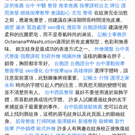
診所推薦
台中 中醫 整骨
推拿推薦
按摩課程台北
牌位
護
照換發
經絡按摩教學
會議點心
北屯 整骨
在紋身完全治愈
之前，應避免灘塗，但建議在淋浴期間長時間浸泡皮膚。
牆壁 漏水 緊急處理
seo優化
撥筋筆
台胞證桃園
建議使用
柔和的抗菌肥皂，而不是香氣時尚的淋浴。
記帳士事務所
Octenana®WashLotion適用於所有皮膚類型，色彩和無香
味。 銘文紋身是最成功的表達方式之一。
外燴擺盤
台中美
式整復
指壓課程
到府外燴
桃園外燴
這樣的圖像在脖子，
鎖骨，胸部都非常好。
台胞證
台胞證台中
台中運動按摩
整復學徒
seo優化
台中按摩spa
高雄律師
選擇字體時，請
注意當前選項，此類圖像將很重要。
記帳士 行情
護理之家
永和
時尚的字體引起人們的注意，而異想天開的變體可能
並不清楚所有人。
台中西區整骨
最好不要使用過於裝飾字
體，而喜歡經典或現代字體。 許多人試圖通過紋身的名字
來捕捉孩子最重要的事件。
台中筋膜放鬆推薦
您可以在此
紙上找到唇紋身，這裡的眉毛紋身以及此頁面上的眼瞼紋
身。
筋骨整復
打掃阿姨
龍潭眼科
新埔整骨
殺蟑螂
新竹
按摩
戶外婚禮
歐式外燴
許多人有興趣在紋身校正後恢復組