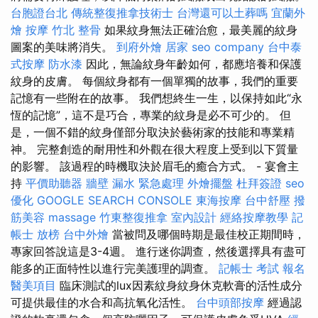
台胞證台北
傳統整復推拿技術士
台灣還可以土葬嗎
宜蘭外
燴
按摩
竹北 整骨
如果紋身無法正確治愈，最美麗的紋身
圖案的美味將消失。
到府外燴
居家
seo company
台中泰
式按摩
防水漆
因此，無論紋身年齡如何，都應培養和保護
紋身的皮膚。 每個紋身都有一個單獨的故事，我們的重要
記憶有一些附在的故事。 我們想終生一生，以保持如此“永
恆的記憶”，這不是巧合，專業的紋身是必不可少的。 但
是，一個不錯的紋身僅部分取決於藝術家的技能和專業精
神。 完整創造的耐用性和外觀在很大程度上受到以下質量
的影響。 該過程的時機取決於眉毛的癒合方式。 - 宴會主
持
平價助聽器
牆壁 漏水 緊急處理
外燴擺盤
杜拜簽證
seo
優化
GOOGLE SEARCH CONSOLE
東海按摩
台中舒壓
撥
筋美容
massage
竹東整復推拿
室內設計
經絡按摩教學
記
帳士 放榜
台中外燴
當被問及哪個時期是最佳校正期間時，
專家回答說這是3-4週。 進行迷你調查，然後選擇具有盡可
能多的正面特性以進行完美護理的調查。
記帳士 考試 報名
醫美項目
臨床測試的lux因素紋身紋身休克軟膏的活性成分
可提供最佳的水合和高抗氧化活性。
台中頭部按摩
經過認