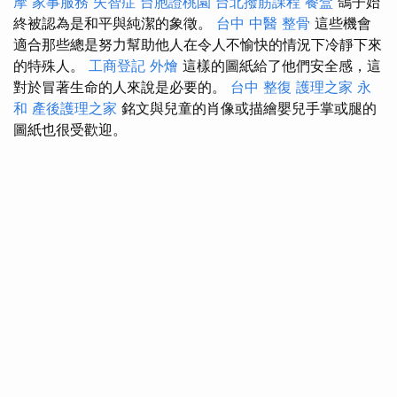
摩
家事服務
失智症
台胞證桃園
台北撥筋課程
餐盒
鴿子始
終被認為是和平與純潔的象徵。
台中 中醫 整骨
這些機會
適合那些總是努力幫助他人在令人不愉快的情況下冷靜下來
的特殊人。
工商登記
外燴
這樣的圖紙給了他們安全感，這
對於冒著生命的人來說是必要的。
台中 整復
護理之家 永
和
產後護理之家
銘文與兒童的肖像或描繪嬰兒手掌或腿的
圖紙也很受歡迎。