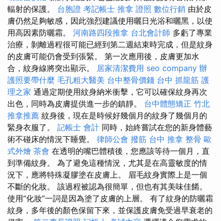
輻射的保護。
台胞證
考記帳士
推拿 證照
數位行銷
由於皮
膚仍然足夠敏感，因此強烈建議使用曬日光浴和曬黑，以使
用高因素防曬霜。
河南路四段推拿
台北會計師
多虧了專業
治療，剝離過程很可能已經到第二週結束時完成，但是紋身
的皮膚可能仍會受到張緊。 第一次應用後，皮膚更加水
合，紋身線將突出顯示。
居家清潔費用
seo company
辦
護照要帶什麼
毛孔粗大醫美
台中整骨價錢
台中 抓龍筋
護
理之家
通過定期使用紋身納米衝擊，它可以確保紋身再次
出色，同時為皮膚提供進一步的鎮靜。
台中體態矯正
竹北
推拿推薦
紋身後，現在是時候好幾個月的紋身了幾個月的
緊身衣服了。
記帳士 會計
同時，始終嘗試在您的新身體藝
術不碰床的情況下睡覺。
律師公會
撥筋 台中
推拿 整骨
歐
式外燴
茶會
在透明的嘴巴體積後，您應該等待一個月，直
到準備紋身。 為了避免這種情況，尤其是在高靈敏度的情
況下，應將特殊凝膠塗在皮膚上。 眉毛紋身實際上是一個
不斷的化妝。 該過程被認為很簡單，但也有其美味佳餚。
使用“化妝”一詞是因為塗了皮膚的上層。 有了紋身的防曬霜
紋身，多年後的顏色保留下來，並保護皮膚免受過早衰老的