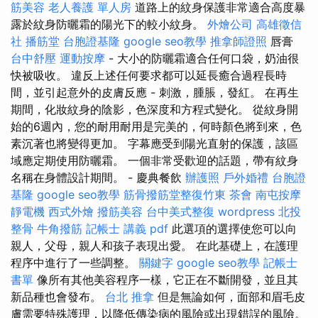
筋美容
老人養護 單人房
道路上的紋身保護非常適合高度暴
露於紋身防曬霜的陽光下的較小紋身。
外燴公司
高雄徵信
社
播筋堂
台胞證基隆
google seo教學
推拿師證照
唇膏
台中舒壓
運動按摩
- 大小的防曬霜適合任何口袋，奶油很
快被吸收。 違反上述任何要求都可以延長癒合過程長時
間，並引起意外的皮膚反應 - 刺激，腫脹，發紅。 在再生
期間，化妝紋身的陰影，色深度和方程式變化。 從紋身開
始的6週內，您的耐用耐用是完美的，何時顏色將到來，色
素沉著也將變得更加。 字幕應受到陽光直射的保護，該區
域應定期使用防曬霜。 一個非常受歡迎的話題，帶有紋身
名稱在身體設計期間。 - 慶典餐飲
辦護照
戶外婚禮
台胞證
基隆
google seo教學
筋骨撥筋堂整復竹東
茶會
南屯按摩
靜電機
西式外燴
撥筋美容
台中美式整復
wordpress
北投
整骨
牛角撥筋
記帳士 講義 pdf
此選項的選擇使您可以向
親人，父母，親人和孩子表現出愛。 在此基礎上，在護理
程序中進行了一些調整。
關鍵字
google seo教學
記帳士
書單
像所有其他美容程序一樣，它正在不斷開發，並且其
新品種也會發布。
台北 推拿
但是無論如何，面部和眉毛皮
膚需要特殊護理，以降低傳染病的風險或出現錯誤的風險。