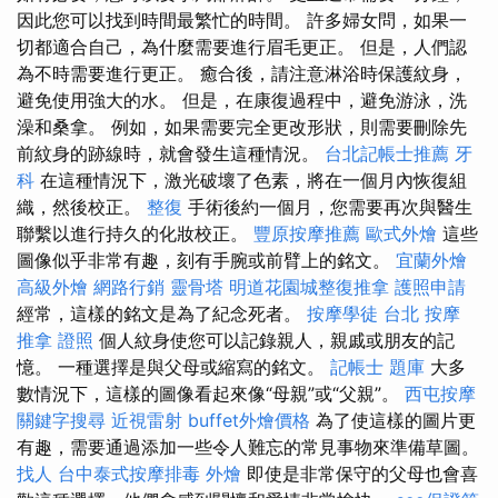
因此您可以找到時間最繁忙的時間。 許多婦女問，如果一
切都適合自己，為什麼需要進行眉毛更正。 但是，人們認
為不時需要進行更正。 癒合後，請注意淋浴時保護紋身，
避免使用強大的水。 但是，在康復過程中，避免游泳，洗
澡和桑拿。 例如，如果需要完全更改形狀，則需要刪除先
前紋身的跡線時，就會發生這種情況。
台北記帳士推薦
牙
科
在這種情況下，激光破壞了色素，將在一個月內恢復組
織，然後校正。
整復
手術後約一個月，您需要再次與醫生
聯繫以進行持久的化妝校正。
豐原按摩推薦
歐式外燴
這些
圖像似乎非常有趣，刻有手腕或前臂上的銘文。
宜蘭外燴
高級外燴
網路行銷
靈骨塔
明道花園城整復推拿
護照申請
經常，這樣的銘文是為了紀念死者。
按摩學徒
台北 按摩
推拿 證照
個人紋身使您可以記錄親人，親戚或朋友的記
憶。 一種選擇是與父母或縮寫的銘文。
記帳士 題庫
大多
數情況下，這樣的圖像看起來像“母親”或“父親”。
西屯按摩
關鍵字搜尋
近視雷射
buffet外燴價格
為了使這樣的圖片更
有趣，需要通過添加一些令人難忘的常見事物來準備草圖。
找人
台中泰式按摩排毒
外燴
即使是非常保守的父母也會喜