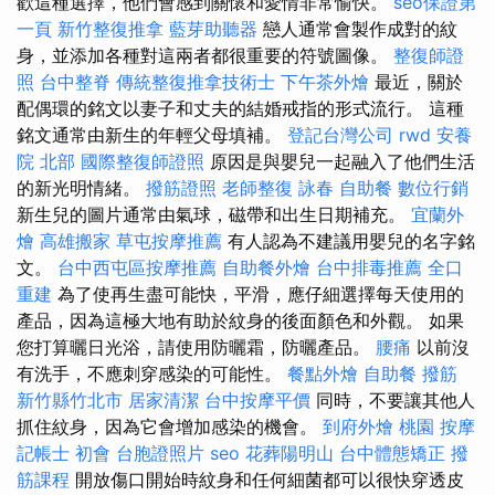
歡這種選擇，他們會感到關懷和愛情非常愉快。
seo保證第
一頁
新竹整復推拿
藍芽助聽器
戀人通常會製作成對的紋
身，並添加各種對這兩者都很重要的符號圖像。
整復師證
照
台中整脊
傳統整復推拿技術士
下午茶外燴
最近，關於
配偶環的銘文以妻子和丈夫的結婚戒指的形式流行。 這種
銘文通常由新生的年輕父母填補。
登記台灣公司
rwd
安養
院 北部
國際整復師證照
原因是與嬰兒一起融入了他們生活
的新光明情緒。
撥筋證照
老師整復 詠春
自助餐
數位行銷
新生兒的圖片通常由氣球，磁帶和出生日期補充。
宜蘭外
燴
高雄搬家
草屯按摩推薦
有人認為不建議用嬰兒的名字銘
文。
台中西屯區按摩推薦
自助餐外燴
台中排毒推薦
全口
重建
為了使再生盡可能快，平滑，應仔細選擇每天使用的
產品，因為這極大地有助於紋身的後面顏色和外觀。 如果
您打算曬日光浴，請使用防曬霜，防曬產品。
腰痛
以前沒
有洗手，不應刺穿感染的可能性。
餐點外燴
自助餐
撥筋
新竹縣竹北市
居家清潔
台中按摩平價
同時，不要讓其他人
抓住紋身，因為它會增加感染的機會。
到府外燴
桃園 按摩
記帳士 初會
台胞證照片
seo
花葬陽明山
台中體態矯正
撥
筋課程
開放傷口開始時紋身和任何細菌都可以很快穿透皮