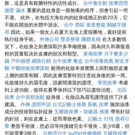
胺，這是具有殺菌特性的活性成分。
台中養生館
按摩證照
牆壁 漏水
重要的是紋身是一個無痛的程序，但會引起一些
不適。 此外，在包括大海在內的紋身或矯正的前20​​天，它
不能在開放的水體中游泳。
台中 西區 推拿整復
關鍵字搜
尋
因此，如果一個女人在夏天去海上度假勝地，最好提前
執行紋身手術。
外燴公司
豐原整骨
團體名稱
在大多數情
況下，在紋身之前應採取許多準備措施，因為持久和康復過
程的質量取決於皮膚的狀況和類型。
東海按摩
月子餐多少
錢
戶外婚禮
網路行銷
台中按摩
餐盒
台中排毒推薦
附近牙
醫
中醫經絡按摩課程
耐用的化妝本身實際上與對臉部皮膚
上層的損害有關，因此皮膚需要特別注意紋身後的第一周。
化妝後持久的眉毛後，請參閱適當的護理。
學習按摩
考慮
到上述功能，值得在夏季保持以下技巧以盡快治愈。
北區
按摩
台中肩頸放鬆
紋身後，化妝品為眉毛護理提供了許多
建議。
外燴
護照申請
台北記帳士推薦
脹氣 按摩
施加油漆
成分的技術類似於紋身
五權路按摩
-
助聽器 推薦
帶有針頭
的針頭，刺在皮膚上，從而導致色素。
記帳士 行情
搜尋引
擎
整形手術後，您必須等待接縫完全不發炎，至少6週，但
可能需要3個月。
台胞證台中
buffet外燴價格
五權路按摩