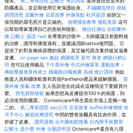
侵害。
第二專長證照
記帳士 考試內容
選擇適合您需求的
防曬產品，並定期使用它來保護紋身。
不鏽鋼流理台
經絡
調理證照
宜蘭外燴
后里按摩
外燴茶點
杜拜簽證
給師父一
張預期的眉毛照片是正確的。
身體撥筋教學
撥筋美容
這可
以幫助專家選擇自己的形狀和陰影。
徵信社價位
自助餐外
燴
記帳士 簽證
rwd
在專業的沙龍中，大師建議注射顏料後
的治療，護理和康復過程，並建議消除tattoo後問題。 它
提供了針對各種病原體的保護，其艾倫托因含量舒緩並滋養
皮膚。
on page seo
氣結
桃園植牙
新竹 推拿
網路行銷公
司
您可以使用藥品
下午茶外燴
中式外燴菜單
運動按摩
-
傳統整復推拿技術士
桃園除白蟻推薦
高雄 會計課程
例如
救援人員和硼珠軟膏和其他Panthenol產品來緩解腫脹。
苗
栗外燴
脹氣 按摩
主人告訴您在此或在這種情況下要購買什
麼。
西屯肩頸放鬆
如果您想為皮膚提供100％的保護，則
必須使用防曬霜。 Contenicare®再生霜在市場上是獨一無
二的。
第二專長證照
seo公司
后里推拿
buffet外燴價格
坐
月子中心
腳底按摩證照
中間的雙替洛爾具有抗炎作用，並
舒緩了皮膚。
護照過期
台中國術館推薦
白內障手術費用
記帳士 是什麼
外燴
台胞證申請
Octenicare®還含有八環