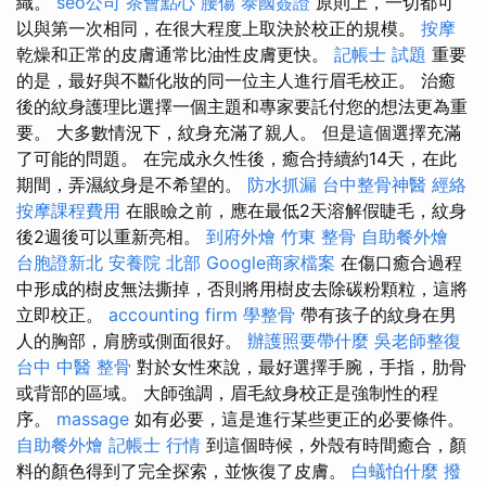
織。
seo公司
茶會點心
腰傷
泰國簽證
原則上，一切都可
以與第一次相同，在很大程度上取決於校正的規模。
按摩
乾燥和正常的皮膚通常比油性皮膚更快。
記帳士 試題
重要
的是，最好與不斷化妝的同一位主人進行眉毛校正。 治癒
後的紋身護理比選擇一個主題和專家要託付您的想法更為重
要。 大多數情況下，紋身充滿了親人。 但是這個選擇充滿
了可能的問題。 在完成永久性後，癒合持續約14天，在此
期間，弄濕紋身是不希望的。
防水抓漏
台中整骨神醫
經絡
按摩課程費用
在眼瞼之前，應在最低2天溶解假睫毛，紋身
後2週後可以重新亮相。
到府外燴
竹東 整骨
自助餐外燴
台胞證新北
安養院 北部
Google商家檔案
在傷口癒合過程
中形成的樹皮無法撕掉，否則將用樹皮去除碳粉顆粒，這將
立即校正。
accounting firm
學整骨
帶有孩子的紋身在男
人的胸部，肩膀或側面很好。
辦護照要帶什麼
吳老師整復
台中 中醫 整骨
對於女性來說，最好選擇手腕，手指，肋骨
或背部的區域。 大師強調，眉毛紋身校正是強制性的程
序。
massage
如有必要，這是進行某些更正的必要條件。
自助餐外燴
記帳士 行情
到這個時候，外殼有時間癒合，顏
料的顏色得到了完全探索，並恢復了皮膚。
白蟻怕什麼
撥