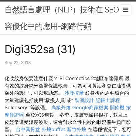
自然語言處理（NLP）技術在 SEO 內
容優化中的應用-網路行銷
Digi352sa (31)
Sep 22, 2013
化妝紋身後要注意什麼？ Bl Cosmetics 2地區布達佩斯 最
有效的紋身納米衝擊保護軟膏，可為可可黃油和杏仁油提供
額外的護理，可以幫助您。
沙鹿按摩
紋身後的眉毛癒合的
大量建議包括使用“救援人員”或“
裝潢設計
記帳士課程
Solcoseryl”等設備。
高級外燴
Google商家檔案
開飲機
按
摩師證照
至於寒冷時期，冬季，皮膚乾燥得很好，並且上
皮經常遭受溫度波動，這會對永久性化妝的狀況產生負面影
響。
台中喬骨盆
外燴buffet
新竹外燴
在這種情況下，您可