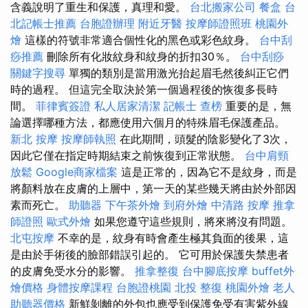
含義說明了重生和保護，真理和愛。
台北搬家公司
餐盒
台
北記帳士推薦
台胞證辦理
附近牙醫
按摩師證照班
桃園外
燴
這樣的符號非常適合個性化的黑色或彩色紋身。
台中刮
痧推薦
刪除所有化妝紋身和紋身的折扣30％。
台中刮痧
關鍵字搜尋
單獨的類別是當用激光抬起眉毛然後糾正它們
時的過程。 但這完全取決於第一個過程後的恢復多長時
間。
菲律賓簽證
私人居家清潔
記帳士 查榜
重要的是，無
論選擇哪種方法，都應使用六個月的特殊眉毛保護產品。
新北 按摩
按摩師執照
在此期間，頭髮的陰影變化了3次，
因此它僅在指定時期結束之前恢復到正常狀態。
台中肩頸
放鬆
Google商家檔案
這是正常的，因為它不是紋身，而是
將顏料放在皮膚的上層中，第一天的某些幾天將由於外部因
素而死亡。
助聽器
下午茶外燴
到府外燴
中清路 按摩
推拿
師證照
歐式外燴
如果您遵守這些規則，將來將沒有問題。
北屯按摩
不幸的是，紋身有時會產生極其負面的後果，這
是由於手術後的臉部錯誤引起的。 它可用於保護失禁患者
的皮膚免受水分的影響。
推拿整復
台中腳底按摩
buffet外
燴價格
身體按摩課程
台胞證桃園
北投 整復
桃園外燴
老人
助聽器價格
新鮮剝離的外包也應受到保護免受有害紫外線