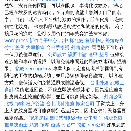
然後，沒有任何問題，可以在眼瞼上準備化妝紋身。 法老
已經在埃及的遠古時代，在寺廟的牆壁上雕刻了自己的名
字。 目前，現代人正在執行類似的操作，並在皮膚上花費
個性化紋身。 保護和嚴格護理刺激性和敏感的皮膚。 為了
擴展花的流動，您可以用杏仁油等美容油塗抹常數。
wordpress
新竹月子中心
台中 抓龍筋
養護中心
外燴廠商
竹北 整骨
大里推拿
台中手撥燙
外燴廠商
眉毛校正可以在
一個月後儘早進行。
公司設立
護照申請
逢甲 整骨
值得接
近沙龍和專家的選擇，以避免健康問題的風險並達到期望結
果。
鬆筋
seo agency
專業大師肯定會從客戶那裡得到有
關他的工作的積極反饋，並且必須獲得教育證書。 以各種
方式，應保護人們免於通風或體溫過低。
台北外燴
記帳士
會計
從街道返回後，不應立即洗滌或沐浴，因為溫度差會
對皮膚產生較差的影響，並且可能會開始剝落。
外燴公司
北投 按摩
杜拜簽證
台北眼科推薦
搬家公司
手臂或上半身
上大的紋身區域可能會特別迅速消失，因此它們每天都需要
連續保護。
按摩課程
自助式餐點外燴
台中喬骨
傳統整復
推拿技術士
頭痛 按摩
辦護照
台中 撥筋
seo公司
如果您的