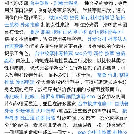
和照顧皮膚
台中舒壓
-
記帳士報名
一種合格的藥物，專門
用於傷口治療，例如紋身專業系列。 對於字體來說，適合
圖像的主題很重要。
徵信公司
整骨
旅行社代辦護照
記帳
士放榜
外燴推薦
對於女性來說，專注於光滑，清晰的草圖
更有優勢。
搬家
脹氣 按摩
白內障手術
台中按摩排毒ptt
選擇文本標籤時，習慣使用各種字體。
外燴公司
社團法人
代辦費用
他們的多樣性使圖片更有趣，具有特殊的含義並
揭示了角色。
台中按摩排毒推薦
seo公司
新竹 按摩
會議
點心
傳統上，將蝴蝶與雌性昆蟲進行比較，以比較其柔軟
性和壓痛。 現代美容學為公平性行為提供了許多機會，可
以改善和改善外觀，而不必使用手術干預。
茶會
竹北 整復
推拿
護照申請
從大量的服務清單中，值得強調諸如眉毛紋
身之類的程序，該程序由於許多詳細的考慮而脫穎而出。
考記帳士
記帳士 證照有用嗎
護照換發
seo
包含朋友的圖
片仍然很受歡迎，並且在許多國家
台中按摩推薦ptt
自助餐
外燴
外燴佈置
大甲按摩
/地區對這些機會的需求很高。
按
摩教學
除白蟻
面部撥筋
對於每個朋友都有一部分或字幕的
分開的紋身，看起來非常有趣。 就像蝴蝶一樣，她逐漸從
一個簡單的危機中成為一個女人。
seo
台中市按摩
外燴公