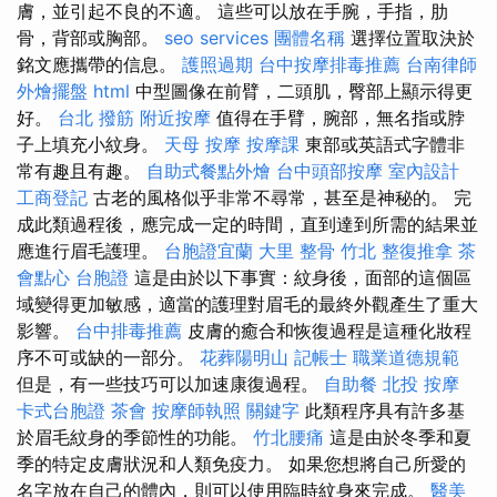
膚，並引起不良的不適。 這些可以放在手腕，手指，肋
骨，背部或胸部。
seo services
團體名稱
選擇位置取決於
銘文應攜帶的信息。
護照過期
台中按摩排毒推薦
台南律師
外燴擺盤
html
中型圖像在前臂，二頭肌，臀部上顯示得更
好。
台北 撥筋
附近按摩
值得在手臂，腕部，無名指或脖
子上填充小紋身。
天母 按摩
按摩課
東部或英語式字體非
常有趣且有趣。
自助式餐點外燴
台中頭部按摩
室內設計
工商登記
古老的風格似乎非常不尋常，甚至是神秘的。 完
成此類過程後，應完成一定的時間，直到達到所需的結果並
應進行眉毛護理。
台胞證宜蘭
大里 整骨
竹北 整復推拿
茶
會點心
台胞證
這是由於以下事實：紋身後，面部的這個區
域變得更加敏感，適當的護理對眉毛的最終外觀產生了重大
影響。
台中排毒推薦
皮膚的癒合和恢復過程是這種化妝程
序不可或缺的一部分。
花葬陽明山
記帳士 職業道德規範
但是，有一些技巧可以加速康復過程。
自助餐
北投 按摩
卡式台胞證
茶會
按摩師執照
關鍵字
此類程序具有許多基
於眉毛紋身的季節性的功能。
竹北腰痛
這是由於冬季和夏
季的特定皮膚狀況和人類免疫力。 如果您想將自己所愛的
名字放在自己的體內，則可以使用臨時紋身來完成。
醫美