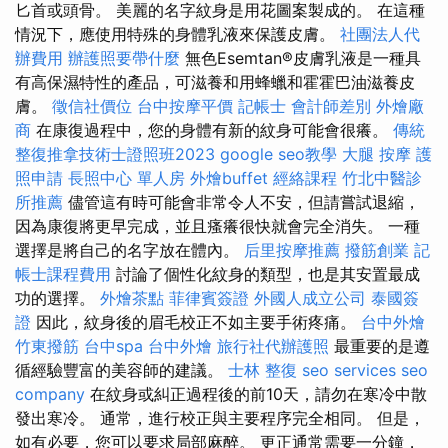
匕首或頭骨。 美麗的名字紋身是用花圖案製成的。 在這種
情況下，應使用特殊的身體乳液來保護皮膚。
社團法人代
辦費用
辦護照要帶什麼
無色Esemtan®皮膚乳液是一種具
有高保濕特性的產品，可滋養和用蜂蠟和霍霍巴油滋養皮
膚。
徵信社價位
台中按摩平價
記帳士 會計師差別
外燴廠
商
在康復過程中，您的身體有新的紋身可能會很癢。
傳統
整復推拿技術士證照班2023
google seo教學
大腿 按摩
護
照申請
長照中心 單人房
外燴buffet
經絡課程
竹北中醫診
所推薦
儘管這有時可能會非常令人不安，但請嘗試退縮，
因為康復將更早完成，並且瘙癢很快就會完全消失。 一種
選擇是將自己的名字放在體內。
后里按摩推薦
撥筋創業
記
帳士課程費用
討論了個性化紋身的類型，也是其安置最成
功的選擇。
外燴茶點
菲律賓簽證
外國人成立公司
泰國簽
證
因此，紋身後的眉毛校正不如主要手術疼痛。
台中外燴
竹東撥筋
台中spa
台中外燴
旅行社代辦護照
最重要的是遵
循經驗豐富的美容師的建議。
士林 整復
seo services
seo
company
在紋身或糾正過程後的前10天，請勿在寒冷中散
發出寒冷。 通常，進行校正與主要程序完全相同。 但是，
如有必要，您可以要求局部麻醉。 更正通常需要一分鐘，