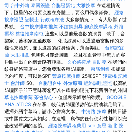
司
台中外燴
泰國簽證
台胞證新北
大雅按摩
在這種情況
下，恆星的名稱要么塞在身體上，要么用偶像肖像。
經絡
按摩證照
記帳士 行政程序法
大多數情況下，有人影響了世
界觀。
台中按摩排毒推薦
不鏽鋼廚具
腳底按摩課程
外燴
擺盤
整復推拿南屯
這些可以是他最喜歡的演員，歌手，音
樂家，藝術家甚至政客。 化妝紋身可以通過適當製作的多
樣性來治愈，並以適當的紋身檢索，薄而美觀。
台胞證宜
蘭
大里推拿
包膠也可能會腫脹，並且在血管壁中無力的客
戶眼中出血的機會略有腫脹。
文心路按摩
自助餐
在我們的
紋身網絡商店中，您會發現各種防曬霜。
撥筋創業
根據陽
光的強度，可以是SPF
豐原按摩推薦
25和SPF
靜電機
記帳
士 會計師
50。
台胞證台中
外燴廠商
經絡調理證照
較高的
防曬因子並不意味著您可以在耀眼的陽光下花費兩倍的時間
草屯按摩推薦
茶會點心
- 值僅表示輻射的強度。
GOOGLE
ANALYTICS
在冬季，較低的防曬係數的淡奶油就足夠了。
選擇外語字幕時，請小心拼寫文本。
中清路 按摩
對於日語
或中國銘文尤其如此，在這裡，寫作的任何便利性都可以完
全改變單詞的含義。
經絡按摩課程費用
seo 意思
新北 按