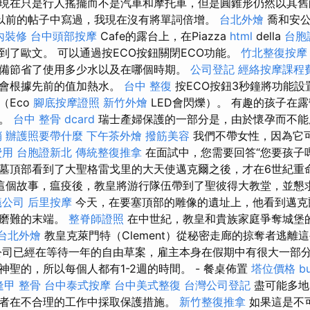
現在只是行人搖擺而不是汽車和摩托車，但是圓錐形仍然以其
以前的帖子中寫過，我現在沒有將單詞倍增。
台北外燴
喬和安公
內裝修
台中頭部按摩
Cafe的露台上，在Piazza
html
della
台胞
到了歐文。 可以通過按ECO按鈕關閉ECO功能。
竹北整復按摩
備節省了使用多少水以及在哪個時期。
公司登記
經絡按摩課程
它會根據先前的值加熱水。
台中 整復
按ECO按鈕3秒鐘將功能設
（Eco
腳底按摩證照
新竹外燴
LED會閃爍）。 有趣的孩子在
務。
台中 整骨 dcard
瑞士產婦保護的一部分是，由於懷孕而不
銷
辦護照要帶什麼
下午茶外燴
撥筋美容
我們不帶女性，因為它
費用
台胞證新北
傳統整復推拿
在面試中，您需要回答“您要孩子
墓頂部看到了大聖格雷戈里的大天使邁克爾之後，才在6世紀重
這個故事，瘟疫後，教皇將游行隊伍帶到了聖彼得大教堂，並懇
蟻公司
后里按摩
今天，在要塞頂部的雕像的遺址上，他看到邁克爾（
著磨難的末端。
整脊師證照
在中世紀，教皇和貴族家庭爭奪城堡的
台北外燴
教皇克萊門特（Clement）從秘密走廊的掠奪者逃離
公司已經在等待一年的自由草案，雇主本身在假期中有很大一部分
聖的，所以每個人都有1-2週的時間。 - 餐桌佈置
塔位價格
b
逢甲 整骨
台中泰式按摩
台中美式整復
台灣公司登記
盡可能多地
者在不合理的工作中採取保護措施。
新竹整復推拿
如果這是不