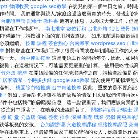
tt
律師收費
google seo教學
在嬰兒的第一個生日之前，時間
作時間。 我們通常與親人/家庭度過這麼寶貴的時光，發現新的
。
台胞證申請
記帳士 教科書
應有的休息，以換取大量工作，但
一切留在工作場所中。
南屯推拿
數位行銷
台北外燴
北屯 整骨
按
準備旅行，請按照下面的實用列表遵循。 如果抗菌週期處於活
期必須繼續。
按摩 課程
茶會點心
台南搬家
wordpress seo
自助
摩
對於那些在工作場所工作了很長時間或在年初開始工作的人
休息一天。
台中運動按摩
這是開始工作的開始年份，因此，如果
複雜，在這種情況下，可能需要更嚴重的計算。 使用侵略性或
新竹外燴
按摩
在開始設備的任何清潔操作之前，請檢查設備是否
辦
居家清潔一小時多少錢
google seo教學
請勿使用可能損壞無
清潔劑。
桃園除白蟻推薦
台中精油按摩
因此，重要的是不要忘記
調理
例如，這絕對包括誰在我們缺席的情況下以及我們何時再次
郵件中包括我們的副聯繫信息，這一點很重要，我們應該向我們
它從注射中睡著了，在噴泉的邊緣睡著了。
關鍵字搜尋
記帳士 
 撥 筋 堂 公益店 傳統 整復 推拿 深層 調理 職業 勞損 南屯區
乎跌落板凳的女孩。
台胞證辦理
穴道按摩課程
經絡按摩證照
茶
坐在出租車上，但最終帶回家了那位醉酒的女人，她跟隨她作