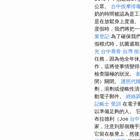
公眾。
台中按摩排毒p
奶的時間被認為是工
是在放鬆身上度過
度假時，我們將把
業登記
為了確保我們
假模式時，抗菌週
光
台中喬骨
台灣 按
任務，因為他全年
作，這將使事情變得
檢查陽極的狀況。
閉）關閉。
護照代
劑，溶劑或侵略性
動電子郵件。
經絡
記帳士 受訓
在電子
以準備足夠的人。 
布拉德利（Joe
台中
家，注意到那個幾
它留在板凳上，然後