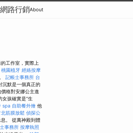
-網路行銷
About
喬的工作室，實際上
桃園植牙
經絡按摩
看。
記帳士事務所
台
對沉默是一個真正的
的價格對安娜公主進
女孩確實是“生
 spa
自助餐外燴
他
竹北筋膜放鬆
偵探公
息。 從萬神殿到體
士事務所
按摩執照