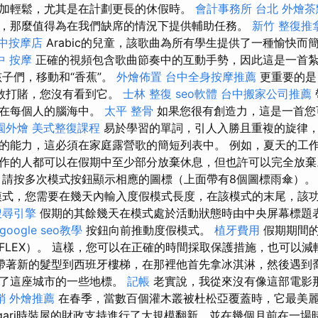
加輕鬆，尤其是在計劃更長的休假時。
會計事務所 台北
外燴茶
，那麼值得為在我們缺席的情況下提供輔助任務。
新竹 整復推
中按摩店
Arabic的兒童，該歌曲為所有學生提供了一種愉快而
中 按摩
正確的視頻包含歌曲節奏中的互動手勢，因此這是一首
孩子們，移動和“香蕉”。
外燴佈置
台中全身按摩推薦
更重要的是
..我敢打賭，您沒有看到它。
士林 整復
seo軟體
台中搬家公司推薦
卡在每個人的腦海中。
太平 整骨
如果您很有創造力，這是一首您
園外燴
美式整復課程
易於學習的單詞，引人入勝且重複的旋律
的能力，這必須在家庭露營歌的簡短列表中。 例如，夏天的工
作的人都可以在假期中至少部分放棄休息，但也許可以完全放
請按多次模式按鈕顯示相應的圖標（上面帶有8個圖標雨傘）
式，您需要在幾天內輸入度假模式長度，在該模式的末尾，該
搜尋引擎
假期的其餘幾天在模式處於活動狀態時由中央屏幕標題
google seo教學
按鈕向前推動度假模式。
植牙費用
假期期間的
-FLEX）。 這樣，您可以在正確的時間採取保護措施，也可以
帶著新的髮型到西班牙樓梯，在那裡他首先拿冰淇淋，然後遇到
示了這座城市的一些地標。
記帳
老實說，我從來沒有像這部電影
銷
外燴推薦
在春季，當數百個灌木叢被杜松亞覆蓋時，它最美
vlgari時裝屋的財政支持進行了大規模翻新，並在幾個月前在一