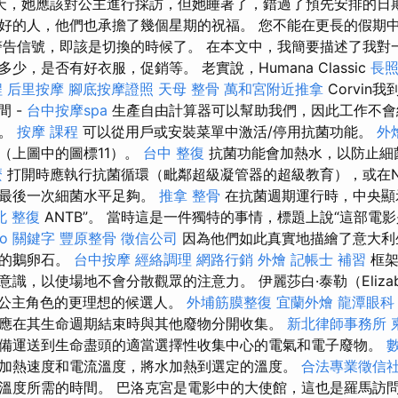
天，她應該對公主進行採訪，但她睡著了，錯過了預先安排的日期
好的人，他們也承擔了幾個星期的祝福。 您不能在更長的假期
警告信號，即該是切換的時候了。 在本文中，我簡要描述了我對
少，是否有好衣服，促銷等。 老實說，Humana Classic
長
程
后里按摩
腳底按摩證照
天母 整骨
萬和宮附近推拿
Corvin
間 -
台中按摩spa
生產自由計算器可以幫助我們，因此工作不會
鬆。
按摩 課程
可以從用戶或安裝菜單中激活/停用抗菌功能。
外
（上圖中的圖標11）。
台中 整復
抗菌功能會加熱水，以防止細
麼
打開時應執行抗菌循環（毗鄰超級凝管器的超級教育），或在N
是最後一次細菌水平足夠。
推拿 整骨
在抗菌週期運行時，中央顯
北 整復
ANTB”。 當時這是一件獨特的事情，標題上說“這部電
eo 關鍵字
豐原整骨
徵信公司
因為他們如此真實地描繪了意大利
道的鵝卵石。
台中按摩
經絡調理
網路行銷
外燴
記帳士 補習
框架
識，以使場地不會分散觀眾的注意力。 伊麗莎白·泰勒（Elizab
擁有公主角色的更理想的候選人。
外埔筋膜整復
宜蘭外燴
龍潭眼科
應在其生命週期結束時與其他廢物分開收集。
新北律師事務所
備運送到生命盡頭的適當選擇性收集中心的電氣和電子廢物。
加熱速度和電流溫度，將水加熱到選定的溫度。
合法專業徵信
溫度所需的時間。 巴洛克宮是電影中的大使館，這也是羅馬訪