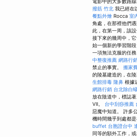
電影中的大多數路線
撥筋 竹北
我已經在
餐點外燴
Rocca
室
角處，在那裡他們遇
此，在第一周，該設
接下來的幾周中，
始一個新的學習階段
一項無法克服的任
中整復推薦
網路行
禁止的事實。
搬家
的陵墓建造的，在陵
生館排毒
隆鼻
根據
網路行銷
台北除白
放在陰道中，標誌
VII。
台中刮痧推薦
惡魔中知道。 許多
機時間幾乎到處都是神
buffet
台胞證台中
同等的額外工作，或