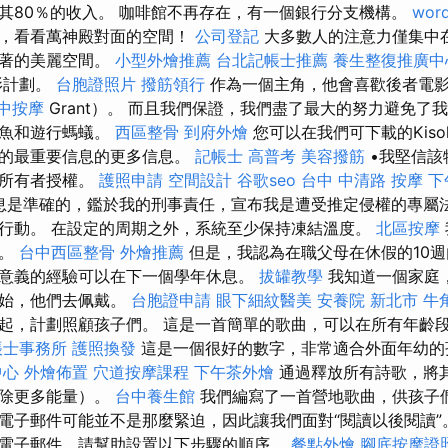
其80％的收入。 咖啡館不再存在，有一個銀行分支機構。
word
前，看看萬神殿對面的空間！
公司登記
大多數人的注意力僅集中
站著的美麗空間。
小型外燴推薦
台北記帳士推薦
養生整復推廣中
影計劃。
台胞證照片
撥筋領行
作為一個主角，他會喜歡後者電影
中按摩
Grant）。 而且我們保證，我們盡了最大的努力避免了
鯊魚和遊行螞蟻。
西區整骨
到府外燴
您可以在我們可下載的Kiso
則的最重要信息的更多信息。
記帳士 高普考
美容撥筋
•我堅信該
的所有者授權。
護照申請
空間設計
谷歌seo
台中 中清路 按摩
下
息是準確的，鑑於我的刑事責任，宣布我是遭受推定侵權的專屬
行動。 在設定的周期之外，系統至少保持凍結溫度。
北區按摩
妮。
台中西區整骨
外燴推薦
但是，我認為在職父母在休假的10
意義的經驗可以在下一個學年休息。
拔罐教學
我知道一個家庭
開始，他們去佩戴。
台胞證申請
眼下細紋醫美
安養院 新北市
牛
起，計劃照顧孩子們。 這是一首簡單的歌曲，可以在所有年齡
帳士事務所
護照換發
這是一個很好的數字，非常適合外面年幼
中心
外燴佈置
穴道按摩課程
下午茶外燴
通過釋放所有詩歌，將
消除更多能量）。
台中養生館
我們編寫了一首營地歌曲，供孩子們
電子郵件可能並不是那麼緊迫，因此讓我們面對“閱讀以後閱讀”
電子郵件，請幫助設置以下步驟的順序。
餐點外燴
腳底按摩證