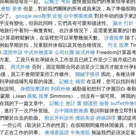
都與兩個祖母在一起。
記帳士 考前
盡快通知我們的專業領導者的
生會館
茶會
但是，對於我們團隊的所有成員來說，為了準備假期
太少了。
google seo教學
近視
台中整復推薦
對於年幼的孩子來
乎沒有變化，但與此同時，它們具有可愛和描述性。
漏水 打針
在營地旅行中看到一兩隻青蛙。 在許多情況下，這需要更嚴重的計
由計算器輕鬆解決，在這裡您可以單擊幾個天數。
沙鹿按摩
除了
例如早期折扣，兒童額外休假以及其他合格情況。
竹北 按摩
Ti
al
護照申請
中式外燴菜單
公司社團
歐式外燴
Freedom計算
方案。 工資只有在孕婦永久工作並且已經工作至少三個月或已
工資。
西式外燴
否則，固定期限合同必須至少三個月才能支付孕
娩後，員工不會期望某些工作條件。
關鍵字搜尋
因此，各種法律
受到孕婦或哺乳母親的保護。
記帳士 補習
在這裡，您可以找到有
簡短說明。
身體按摩課程
到府外燴
威勒最初想到了伊麗莎白·泰勒（E
西蒙斯（Jean
脹氣 按摩
Simmons），但沒有一個可用。 將我
存在我的下一篇文章中。
記帳士 會計 書
辦護照
撿骨
buffet外
椅，進行下一次戶外冒險。
台中國術館推薦
歌詞和旋律會立即對
子們樂於出去的歌曲。
附近牙科診所
撥筋美容
經絡調理
嘗試從周
的家。 一些公司（取決於工作的性質）在假期期間僱用休閒僱員，
給了正在工作的同事。
柬埔寨簽證
牛角撥筋
無論我們必須決定雇