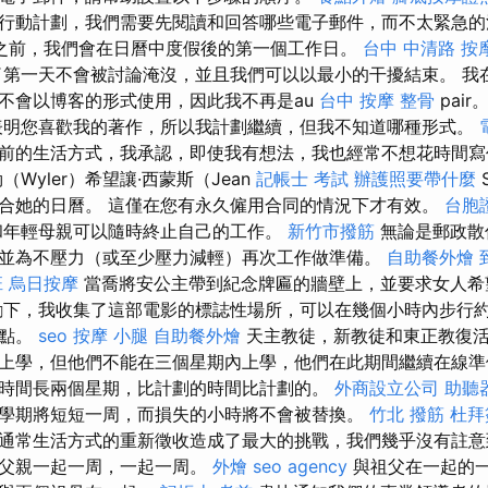
行動計劃，我們需要先閱讀和回答哪些電子郵件，而不太緊急的
之前，我們會在日曆中度假後的第一個工作日。
台中 中清路 按
第一天不會被討論淹沒，並且我們可以以最小的干擾結束。 我
不會以博客的形式使用，因此我不再是au
台中 按摩 整骨
pair
明您喜歡我的著作，所以我計劃繼續，但我不知道哪種形式。
前的生活方式，我承認，即使我有想法，我也經常不想花時間
Wyler）希望讓·西蒙斯（Jean
記帳士 考試
辦護照要帶什麼
合她的日曆。 這僅在您有永久僱用合同的情況下才有效。
台胞
和年輕母親可以隨時終止自己的工作。
新竹市撥筋
無論是郵政散
並為不壓力（或至少壓力減輕）再次工作做準備。
自助餐外燴
班
烏日按摩
當喬將安公主帶到紀念牌匾的牆壁上，並要求女人希
勵下，我收集了這部電影的標誌性場所，可以在幾個小時內步行約
景點。
seo
按摩 小腿
自助餐外燴
天主教徒，新教徒和東正教復
上學，但他們不能在三個星期內上學，他們在此期間繼續在線
時間長兩個星期，比計劃的時間比計劃的。
外商設立公司
助聽
學期將短短一周，而損失的小時將不會被替換。
竹北 撥筋
杜拜
通常生活方式的重新徵收造成了最大的挑戰，我們幾乎沒有註意
的父親一起一周，一起一周。
外燴
seo agency
與祖父在一起的