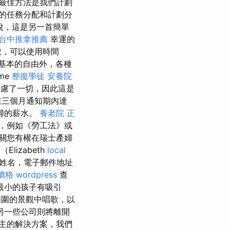
最佳方法是我們計劃
的任務分配和計劃分
說，這是另一首簡單
台中推拿推薦
幸運的
數，可以使用時間
基本的自由外，各種
me
整復學徒
安養院
器考慮了一切，因此這是
在三個月通知期內達
婦的薪水。
養老院
正
，例如《勞工法》或
關您有權在瑞士產婦
lizabeth
local
的姓名，電子郵件地址
燴價格
wordpress
查
最小的孩子有吸引
圍的景觀中唱歌，以
而另一些公司則將離開
主的解決方案，我們