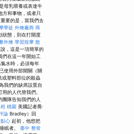
是母乳喂養或表達牛
地方和事物，或者只
是重要的是，當我們去
摩學徒
外燴廠商
商
動狀態，則在打開度
餐外燴
學習按摩
散
來說，這是一項簡單的
我們在這一年開始工
高氯水時，必須每年
已使用外部開關（關
法或塑料部位的殺蟲
為我們的缺席設置自
可用的人代替我們。
的團隊告知我們的人
課程 桃園
美國記者喬·
的評論
Bradley）回
會點心
起初，他想把
為睡眠者。
臺中 整骨