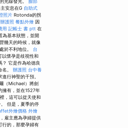
舊的光線發光。
臉部
主安息在G
自助式
證照片
Rotonda的拐
辦護照
餐點外燴
因
費用
記帳士 書 ptt
在
置為基本狀態，並開
露營幾天的時候，就像
能處於不利地位。
台
可以懷孕是歧視性和
嗎？ 它是作為哈德良
命名。
辦護照
台中養
求進行神聖的干預。
Michael）將劍
擁有，並在1527年
這裡，這可以從天使和
。 但是，夏季的停
uffet外燴價格
外燴
，雇主應為孕婦提供
可行的，那麼孕婦有