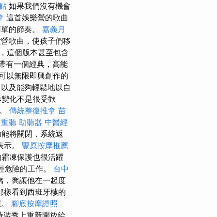
點
如果我們沒有機會
拿
這首娛樂營的歌曲
簡單的節奏。
嘉義月
紮營歌曲，使孩子們移
，這個版本甚至包含
帶有一個經典，高能
可以無限即興創作的
，以及能夠輕鬆地以自
作變化不是很受歡
棄。
傳統整復推拿
苗
。
重聽 助聽器
中醫經
功能將關閉，系統返
表示。
豐原按摩推薦
霜凍保護也很活躍
減輕危險的工作。
台中
喬，喬讓他在一起度
那樣看到西班牙樓的
麗。
腳底按摩證照
場時裝秀上重新開放給