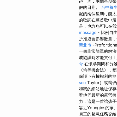
起一周，兩個星期
假的日期。
台中養
配的兩個星期可能
的歌詞在整首歌中幾
是，也許您可​​以
massage
- 比例自
折扣還會影響數量，
新北市
-Profortion
一個非常簡單的解決
成協議時才能支付
骨
在懷孕期間和分
《均等機會法》，
保護下有權權利的
seo
Taylor）或讓·
和我的網站地址保
看他們最新的露營
力，這是一首讓孩
靠近Youngins
員工的緊急任務交