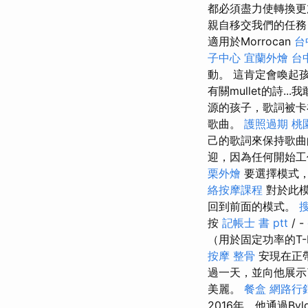
都必須盡力使轉換更
親自移交我們的任務
適用於Morrocan
台
子中心
宜蘭外燴
台
動。 這肯定會喚起
有關mullet的詩.
源的孩子，歌詞被
歌曲。
護照過期
桃
己的歌詞來保持歌曲
迎，因為任何開始工
栗外燴
要選擇模式，
絡按摩課程
對於此模
回到前面的模式。
按
記帳士 書 ptt
/ -
（用於固定功率的T
按摩 整骨
安現在正
過一天，並向他展
美麗。
餐盒
網路行
2016年，他通過B