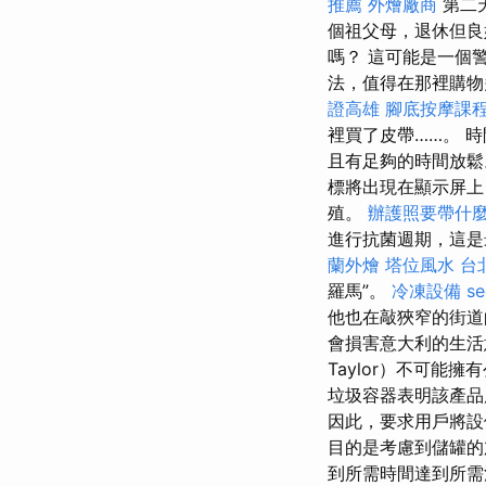
推薦
外燴廠商
第二
個祖父母，退休但良
嗎？ 這可能是一個
法，值得在那裡購物多
證高雄
腳底按摩課
裡買了皮帶……。 時
且有足夠的時間放
標將出現在顯示屏上
殖。
辦護照要帶什
進行抗菌週期，這
蘭外燴
塔位風水
台
羅馬”。
冷凍設備
s
他也在敲狹窄的街
會損害意大利的生活意
Taylor）不可能
垃圾容器表明該產品
因此，要求用戶將設
目的是考慮到儲罐的
到所需時間達到所需