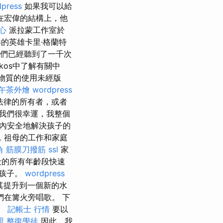
press
如果我可以給
在宏偉的結構上，他
心
派拉蒙工作室於
的英雄卡里·格蘭特
我們已經聽到了一千次
kos中了解有關中
物質的使用未經版
午茶外燴
wordpress
法律的所有者，或者
我們很幸運，我整個
週內安全地解決孩子的
，祖母的工作和家庭
角 筋膜刀撥筋
ssl
家
段的所有年齡段快速
的孩子。
wordpress
其提升到一個新的水
在篝火旁唱歌。 下
。
記帳士 行情
要以
照
整復學徒
因此，我