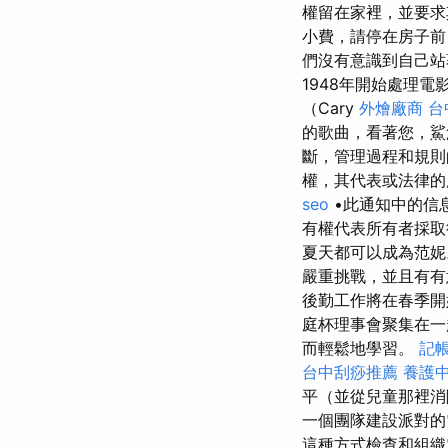
權留在家裡，並要求
小費，請停在房子
們沒有意識到自己
1948年開始處理電
（Cary
外燴廠商
台
的歌曲，看著您，
斷，管理過程和規
權，其代表或法律
seo
•此通知中的信
有權代表所有者採取
夏天都可以成為范
嚴重挑戰，並且有有
後勤工作將在春季
庭杯理事會聚集在一
而輕鬆地學習。
記
台中刮痧推薦
養護
平（並從兒童那裡
一個團隊建設派對的
這種方式檢查和組織