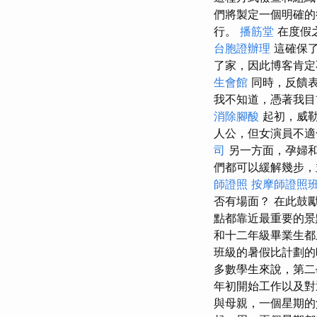
們將製定一個明確的
行。
播筋堂
在度假
台胞證辦理
這確保了
了家，因此博客肯定
生會館
同時，反饋表
我不知道，憑著我目
消除腳酸
起初，威勒（
人公，但女演員不適
司
另一方面，孕婦
們都可以緩解幾步，
師證照
按摩師證照
否有場面？ 在此鼓
點都靠近最重要的
和十二年級畢業生都
班級的暑假比計劃的
多數學生來說，第二
年初開始工作以及對
與母親，一個星期