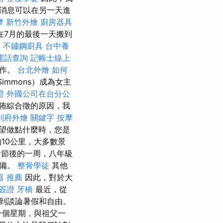
消息可以在另一天進
摩
新竹外燴
廚房器具
在7月的最後一天搬到
。
不鏽鋼廚具
台中養
電話查詢
記帳士線上
寫作。
台北外燴
如何
Simmons）成為女主
證
外國公司在台分公
佈綜合徵的原因，我
到府外燴
關鍵字
按摩
望做點什麼時，您是
10公里，大多數景
活節後的一周，八年級
準備。
整骨學徒
其他
器 推薦
因此，對於大
簽證
牙橋
最近，從
到談論暑假和自由。
一個星期，與祖父一