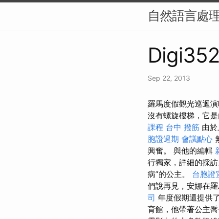
自然語言處理
Digi352
Sep 22, 2013
羅馬度假觀光巡迴演
沒有螺旋樓梯，它
課程
台中 撥筋
由於
胞證過期
會議點心
興奮。 與他的編輯
行獨家，詳細的採
病”的公主。
台胞證
們說再見，安娜在羅
司
年度假期還提供了
育館，他帶著公主喬·