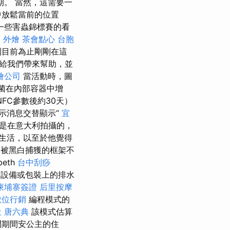
。 當然，這需要一
中放鬆當前的位置
一些害蟲錦標賽的看
照
外燴
茶會點心
台胞
我到目前為止剛剛在這
給我們帶來幫助，並
燴公司
當活動時，圖
菌在內部容器中增
FC參數後約30天）
示消息交替顯示“
宜
影是在意大利拍攝的，
生活，以至於他覺得
被黑白捕獲的框架不
eth
台中刮痧
設備或包裝上的排水
柬埔寨簽證
后里按摩
數位行銷
編程模式的
社
唐六典
該模式估算
問期間安公主的住