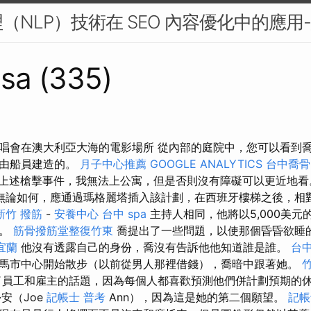
（NLP）技術在 SEO 內容優化中的應用
sa (335)
唱會在澳大利亞大海的電影場所 從內部的庭院中，您可以看到
是由船員建造的。
月子中心推薦
GOOGLE ANALYTICS
台中喬骨
上述槍擊事件，我無法上公寓，但是否則沒有障礙可以更近地
無論如何，應通過瑪格麗塔插入該計劃，在西班牙樓梯之後，相
新竹 撥筋
-
安養中心
台中 spa
主持人相同，他將以5,000美元
訪。
筋骨撥筋堂整復竹東
喬提出了一些問題，以使那個昏昏欲睡的
宜蘭
他沒有透露自己的身份，喬沒有告訴他他知道誰是誰。
台中
馬市中心開始散步（以前從男人那裡借錢），喬暗中跟著她。
員工和雇主的話題，因為每個人都喜歡預測他們併計劃預期的休
安（Joe
記帳士 普考
Ann），因為這是她的第二個願望。
記帳