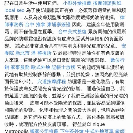
記在日常生活中使用它們。
小型外燴推薦
按摩師證照班
local seo
為了使防曬霜真正有效，必須選擇適當的量和頻
繁應用，以及為皮膚類型和太陽強度選擇奶油的選擇。
律
師事務所
台中 推拿
柬埔寨簽證
因此，建議全年使用防曬
霜，而不僅僅是在夏季。
台中美式整復
眾所周知的俄羅斯
品牌的防曬霜強烈保護所有皮膚免受紫外線輻射的負面影
響。 該產品非常適合具有非常明亮和陽光皮膚的兒童。
安
養院 新北市
潘 整復所
對於那些特別是油性和有色皮膚的
人來說，這種奶油可以是日常防曬霜的理想選擇。
數位行
銷
家事服務
歐式外燴
記帳士放榜
它的超輕質和非濃郁的
質地有助於控制多餘的脂肪，並提供乾燥，無閃光的啞光錶
面長達8小時。
穴道按摩課程
防曬霜是一種化妝品，有助
於保護皮膚免受陽光有害光線的影響。 通過保護自己，我
們延遲了細胞的衰老，並減少了我們已經談論過的日光浴的
負面後果。 皮膚可能不受陽光的保護，並且容易受到曬傷
和陽光的影響。 化學和物理之間的最大區別，也稱為礦物
防曬霜，是它們在皮膚上的散佈方式。 當化學防曬霜被吸
收時，物理配方位於皮膚頂部。 得益於Clinique
Metropolis
搬家公司推薦
下午茶外燴
中式外燴菜單
嚴師