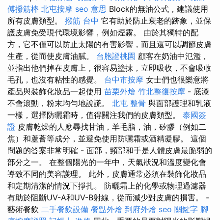
傅撥筋棒
北屯按摩
seo 意思
Block的無油公式，建議使用
所有皮膚類型。
撥筋 台中
它有助於防止衰老的跡象，並保
護皮膚免受現代環境影響，例如煙霧。 由於其獨特的配
方，它不僅可以防止太陽的有害影響，而且還可以調節皮膚
生產，從而使皮膚油膩。
台胞證桃園
顧客在奶油中氾濫，
並指出他們掉在皮膚上，很容易塗抹，立即吸收，不會吸收
毛孔，也沒有粘性的感覺。
台中市按摩
女士們也很樂意將
產品與裝飾化妝品一起使用
苗栗外燴
竹北整復按摩
- 底漆
不會滾動，粉末均勻地說謊。
北屯 整骨
與面部護理和乳液
一樣，選擇防曬霜時，值得關注我們的皮膚類型。
泰國簽
證
皮膚乾燥的人應尋找甘油，羊毛脂，油，矽膠（例如二
焦）和蘆薈等成分，並避免使用防曬霜或酒精凝膠。 這個
問題的答案非常明確 - 面部，頸部和手是人體皮膚最脆弱的
部分之一。 在整個陽光的一年中，天氣狀況和溫度變化會
導致不同的美容護理。 此外，皮膚通常必須在裝飾化妝品
和定期清潔的情況下掙扎。 防曬霜上的化學或物理過濾器
有助於阻斷​​UV-A和UV-B射線，從而減少對皮膚的損害。 -
藝術餐飲
二手餐飲設備
餐點外燴
到府外燴
seo 關鍵字
腳