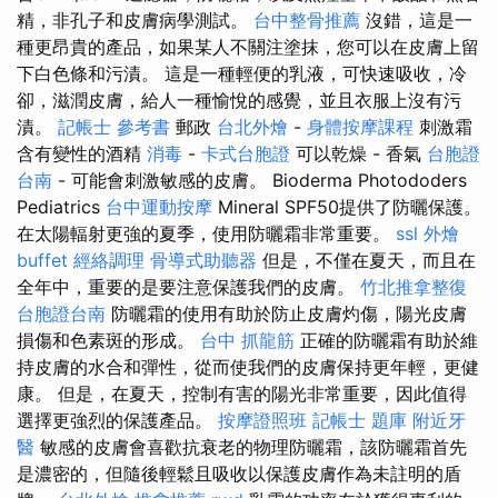
精，非孔子和皮膚病學測試。
台中整骨推薦
沒錯，這是一
種更昂貴的產品，如果某人不關注塗抹，您可以在皮膚上留
下白色條和污漬。 這是一種輕便的乳液，可快速吸收，冷
卻，滋潤皮膚，給人一種愉悅的感覺，並且衣服上沒有污
漬。
記帳士 參考書
郵政
台北外燴
-
身體按摩課程
刺激霜
含有變性的酒精
消毒
-
卡式台胞證
可以乾燥 - 香氣
台胞證
台南
- 可能會刺激敏感的皮膚。 Bioderma Photododers
Pediatrics
台中運動按摩
Mineral SPF50提供了防曬保護。
在太陽輻射更強的夏季，使用防曬霜非常重要。
ssl
外燴
buffet
經絡調理
骨導式助聽器
但是，不僅在夏天，而且在
全年中，重要的是要注意保護我們的皮膚。
竹北推拿整復
台胞證台南
防曬霜的使用有助於防止皮膚灼傷，陽光皮膚
損傷和色素斑的形成。
台中 抓龍筋
正確的防曬霜有助於維
持皮膚的水合和彈性，從而使我們的皮膚保持更年輕，更健
康。 但是，在夏天，控制有害的陽光非常重要，因此值得
選擇更強烈的保護產品。
按摩證照班
記帳士 題庫
附近牙
醫
敏感的皮膚會喜歡抗衰老的物理防曬霜，該防曬霜首先
是濃密的，但隨後輕鬆且吸收以保護皮膚作為未註明的盾