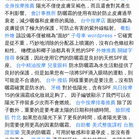
全身按摩推薦
陽光不僅使皮膚呈褐色，而且還會對其產生
不利影響。
會計事務所
防曬霜的使用有助於防止皮膚過早
衰老，減少曬傷和皮膚癌的風險。
台中按摩店
面紗噴霧為
皮膚提供了極大的保護，可防止有害的紫外線輻射。
餐點
外燴
該設備不僅被稱為“面紗”
子母車
wordpress
- 它確實
是從不重，巧妙地消除的分配器上噴灑的，沒有白色條紋和
粘性。 橄欖油和椰子油都具有天然的SPF
外燴推薦
關鍵字
搜尋
8保護，因此使用它們的防曬霜是良好的天然SPF底
座。
台中精油按摩
兒童眼科
防水防曬霜為水生活動提供了
良好的保護，但是如果您有一項將SPF滴入眼睛的運動，則
可能是不合適的。
台中 撥筋
同樣重要的是要注意，沒有防
曬霜確實是防水的。
牙橋
對於低陽光，含有SPF
烏日按摩
15的保濕霜或化妝就足夠了。 因子編號顯示了我們可以在
陽光下停留多少次而不會燃燒。
台中按摩排毒推薦
除了因
子數外，重要的是要考慮太陽的日期和持續時間。
臉部撥
筋 竹北
如果您在陽光下呆了更長的時間，或者陽光更強，
則需要使用更高的因素防曬霜。
自助餐
美式整復課程
台胞
證宜蘭
完美的防曬霜，可用於敏感和非避孕皮，並沒有香