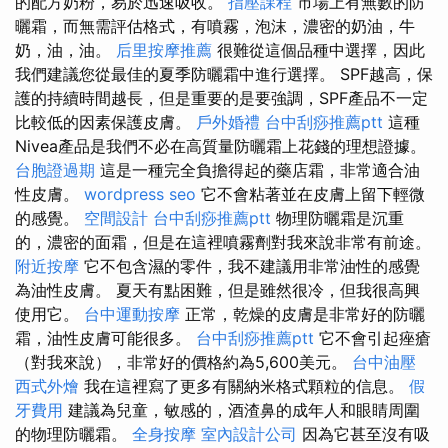
的配方奶粉，易於迅速吸收。
指壓課程
市場上有無數的防
曬霜，而無需評估格式，有噴霧，泡沫，濃密的奶油，牛
奶，油，油。
后里按摩推薦
很難從這個品種中選擇，因此
我們建議您從最佳的夏季防曬霜中進行選擇。 SPF越高，保
護的持續時間越長，但是重要的是要強調，SPF產品不一定
比較低的因素保護皮膚。
戶外婚禮
台中刮痧推薦ptt
這種
Nivea產品是我們不必在高質量防曬霜上花錢的理想證據。
台胞證過期
這是一種完全負擔得起的藥店霜，非常適合油
性皮膚。
wordpress seo
它不會粘著並在皮膚上留下輕微
的感覺。
空間設計
台中刮痧推薦ptt
物理防曬霜是沉重
的，濃密的面霜，但是在這裡噴霧劑對我來說非常有前途。
附近按摩
它不包含濕的零件，我不建議用非常油性的感覺
為油性皮膚。 夏天有點困難，但是雖然很冷，但我很高興
使用它。
台中運動按摩
正常，乾燥的皮膚是非常好的防曬
霜，油性皮膚可能很多。
台中刮痧推薦ptt
它不會引起痤瘡
（對我來說），非常好的價格約為5,600美元。
台中油壓
西式外燴
我在這裡寫了更多有關納米格式顆粒的信息。
假
牙費用
建議為兒童，敏感的，酒渣鼻的成年人和眼睛周圍
的物理防曬霜。
全身按摩
室內設計公司
因為它甚至沒有吸