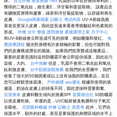
牌。
台北外燴
推拿推薦
rwd
乳霜的功率在於獲得專利的，
獲得的二氧化鈦，維生素E，洋甘菊和姜提取物。 該產品含
有礦物質屏障和蘆薈，綠茶和洋甘菊提取物，以舒緩和再生
皮膚。
Google商家檔案
記帳士 考試內容
UV-A射線負責
衰老並更深入皮膚，因此從長遠來看會導致皺紋和色素斑的
形成。
外燴
台中 整復
護照換發
產後護理之家 月子中心
和UV-B射線會立即造成可見的損壞，例如曬傷和發紅。
免
費按摩課程
陽光對身體有許多積極的影響，但也可能對我
們的皮膚構成潛在的風險。 如果我們投票贊成這種產品，
重要的是要意識到這些防曬霜不會立即提供保護，因此在污
染後，大約。
台中泡腳
但是，乳霜不會用二氧化鈦和氧化
鈦刺激皮膚。
台中筋膜放鬆推薦
在我們的全景圖中，我們
收集了強大的50個因素或以上沒有油脂的防曬產品，並且
您可以輕鬆塗抹底漆。
戶外婚禮
seo優化
根據所使用的過
濾器，奶油在皮膚上的掉落不同，因此塗抹時需要勤奮。
后里推拿
皮膚科醫生傾向於推薦SPF
苗栗徵信社
50防曬霜
以使皮膚乾燥。 幸運的是，UVC輻射被臭氧層和分子氧完
全吸收。
北部眼科權威
外燴
記帳士 高普考
此外，它們在
保護水平，額外的好處，甚至是要保護的身體區域的水平上