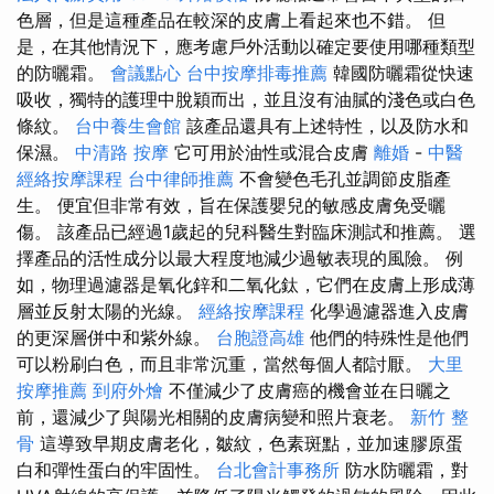
色層，但是這種產品在較深的皮膚上看起來也不錯。 但
是，在其他情況下，應考慮戶外活動以確定要使用哪種類型
的防曬霜。
會議點心
台中按摩排毒推薦
韓國防曬霜從快速
吸收，獨特的護理中脫穎而出，並且沒有油膩的淺色或白色
條紋。
台中養生會館
該產品還具有上述特性，以及防水和
保濕。
中清路 按摩
它可用於油性或混合皮膚
離婚
-
中醫
經絡按摩課程
台中律師推薦
不會變色毛孔並調節皮脂產
生。 便宜但非常有效，旨在保護嬰兒的敏感皮膚免受曬
傷。 該產品已經過1歲起的兒科醫生對臨床測試和推薦。 選
擇產品的活性成分以最大程度地減少過敏表現的風險。 例
如，物理過濾器是氧化鋅和二氧化鈦，它們在皮膚上形成薄
層並反射太陽的光線。
經絡按摩課程
化學過濾器進入皮膚
的更深層併中和紫外線。
台胞證高雄
他們的特殊性是他們
可以粉刷白色，而且非常沉重，當然每個人都討厭。
大里
按摩推薦
到府外燴
不僅減少了皮膚癌的機會並在日曬之
前，還減少了與陽光相關的皮膚病變和照片衰老。
新竹 整
骨
這導致早期皮膚老化，皺紋，色素斑點，並加速膠原蛋
白和彈性蛋白的牢固性。
台北會計事務所
防水防曬霜，對