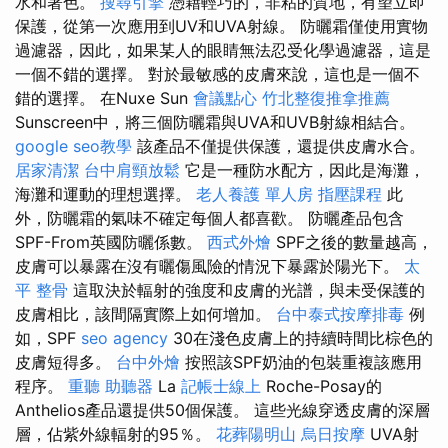
水和著色。
搜尋引擎
憑藉輕巧的，非粘的質地，有望立即
保護，從第一次應用到UV和UVA射線。 防曬霜僅使用實物
過濾器，因此，如果某人的眼睛無法忍受化學過濾器，這是
一個不錯的選擇。 對於最敏感的皮膚來說，這也是一個不
錯的選擇。 在Nuxe Sun
會議點心
竹北整復推拿推薦
Sunscreen中，將三個防曬霜與UVA和UVB射線相結合。
google seo教學
該產品不僅提供保護，還提供皮膚水合。
居家清潔
台中肩頸放鬆
它是一種防水配方，因此是海灘，
海灘和運動的理想選擇。
老人養護 單人房
指壓課程
此
外，防曬霜的氣味不確定每個人都喜歡。 防曬產品包含
SPF-From英國防曬係數。
西式外燴
SPF之後的數量越高，
皮膚可以暴露在沒有曬傷風險的情況下暴露於陽光下。
太
平 整骨
這取決於輻射的強度和皮膚的光譜，與未受保護的
皮膚相比，該間隔實際上如何增加。
台中泰式按摩排毒
例
如，SPF
seo agency
30在淺色皮膚上的持續時間比棕色的
皮膚短得多。
台中外燴
按照該SPF奶油的包裝重複該應用
程序。
重聽 助聽器
La
記帳士線上
Roche-Posay的
Anthelios產品還提供50個保護。 這些光線穿透皮膚的深層
層，佔紫外線輻射的95％。
花葬陽明山
烏日按摩
UVA射