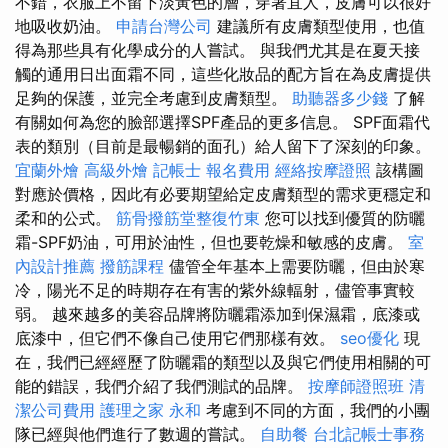
不錯，衣服上不留下淡黃色的層，穿著宜人，皮膚可以很好
地吸收奶油。
申請台灣公司
建議所有皮膚類型使用，也值
得為那些具有化學成分的人嘗試。 與我們尤其是在夏天接
觸的通用日出面霜不同，這些化妝品的配方旨在為皮膚提供
足夠的保護，並完全考慮到皮膚類型。
助聽器多少錢
了解
有關如何為您的臉部選擇SPF產品的更多信息。 SPF面霜代
表的類別（目前是最暢銷的面孔）給人留下了深刻的印象。
宜蘭外燴
高級外燴
記帳士 報名費用
經絡按摩證照
該構圖
對應於價格，因此有必要期望給定皮膚類型的需求更穩定和
柔和的公式。
筋骨撥筋堂整復竹東
您可以找到優質的防曬
霜-SPF奶油，可用於油性，但也要乾燥和敏感的皮膚。
室
內設計推薦
撥筋課程
儘管全年基本上需要防曬，但由於寒
冷，陽光不足的時期存在有害的紫外線輻射，儘管事實較
弱。 越來越多的美容品牌將防曬霜添加到保濕霜，底漆或
底漆中，但它們不像自己使用它們那樣有效。
seo優化
現
在，我們已經經歷了防曬霜的類型以及與它們使用相關的可
能的錯誤，我們介紹了我們測試的品牌。
按摩師證照班
清
潔公司費用
護理之家 永和
考慮到不同的方面，我們的小團
隊已經與他們進行了數週的嘗試。
自助餐
台北記帳士事務