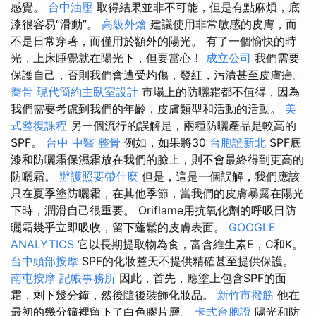
感覺。
台中油壓
取得結果並非不可能，但是有點麻煩，底
漆很容易“滑動”。
高級外燴
建議使用非常敏感的皮膚，而
不是日常穿著，而僅用於額外的陽光。 有了一個愉快的時
光，上床睡覺就在陽光下，但要當心！
成立公司
我們需要
保護自己，否則我們會遭受灼傷，發紅，污漬甚至皮膚癌。
喬骨
現代簡約主臥室設計
市場上的防曬霜都不值得，因為
我們需要考慮到我們的年齡，皮膚類型和活動的活動。
美
式整復課程
另一個流行的誤解是，兩種防曬產品是較高的
SPF。
台中 中醫 整骨
例如，如果將30
台胞證新北
SPF底
漆和防曬霜保濕霜放在我們的臉上，則不會最終得到更高的
防曬霜。
辦護照要帶什麼
但是，這是一個誤解，我們應該
只在夏季塗防曬霜，在其他季節，當我們的皮膚暴露在陽光
下時，潤滑自己很重要。 Oriflame用抗氧化劑的呼吸日防
曬霜幾乎立即吸收，留下蓬鬆的皮膚表面。
GOOGLE
ANALYTICS
它以長期提取物為食，富含維生素E，C和K。
台中頭部按摩
SPF的化妝整天不提供精確甚至提供保護。
南屯按摩
記帳事務所
因此，首先，應塗上包含SPF的面
霜，剩下幾分鐘，然後隨後裝飾化妝品。
新竹市撥筋
他在
最初的幾分鐘裡留下了白色膠片層。
卡式台胞證
陽光和防