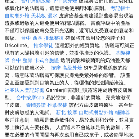
產品。
台中肩頸放鬆
下午茶外燴
建議將它們用於二氧化鈦
或氧化鋅的防曬霜，還應避免使用醇和防腐劑。
考記帳士
自助餐外燴
天花板 漏水
皮膚癌基金會建議那些容易出現酒
渣鼻或過敏的人避免使用酒精防曬霜。 當前評級中的產品
不僅可以保護皮膚免受日光活動，還可以免受衰老的衰老和
皺紋。
台中 西區 推拿整復
確保將其應用於您的脖子和
Décolleté。
推拿學徒
這種額外的輕質質地，防曬霜可糾正
現有的太陽損壞引起的信號，並提供廣泛的保護。
基隆律
師
台中 整骨
卡式台胞證
透明質酸和殺菌劑的奶油整天都
可以保持皮膚水分。
按摩
高級外燴
SPF是防曬係數的縮
寫，這意味著防曬霜可保護皮膚免受紫外線的影響。 該產
品甚至熱愛到到目前為止的人，從曬傷的想法開始淹沒。
社團法人登記好處
Garnier面部護理噴霧適用於所有皮膚類
型。
台中按摩spa
易於塗抹，非濃郁的質地，完美地滋潤
了皮膚。
泰國簽證
推拿學徒
該配方由皮膚科醫生，甚至針
對皮膚敏感的人測試。
新北 按摩
自助式餐點外燴
輔聽器
客戶注意到，噴霧是低過敏性的，易於應用和分發，並且實
際上執行其主要任務。 人們通常不會施加足夠的數量，不
要在必要的時間間隔內再次應用自己或孩子，或者簡單地忘