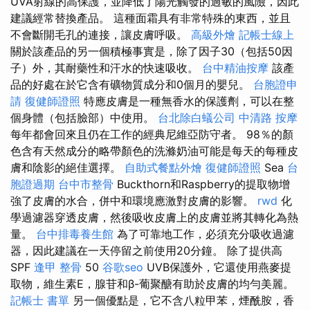
UVA射線的高保護，並降低了陽光觸發的過敏的風險，因此
建議經常替換產品。 這種面霜具有非常特殊的東西，並且
不會斷開毛孔的連接，讓皮膚呼吸。
高級外燴
記帳士線上
關於該產品的另一個積極事實是，除了因子30（包括50因
子）外，其耐藥性和汗水的快速吸收。
台中精油按摩
該產
品的好處在於它含有礦物質成分和0個月的嬰兒。
台胞證申
請
復健師證照
特應皮膚是一種無香水的保護劑，可以在整
個身體（包括臉部）中使用。
台北除白蟻公司
中清路 按摩
每年都會回來且仍在工作的經典尼維亞防守者。 98％的顏
色含有天然成分的略帶顏色的洗滌奶油可能是每天的每種皮
膚和陰影的絕佳選擇。
自助式餐點外燴
復健師證照
Sea
台
胞證過期
台中市整骨
Buckthorn和Raspberry的提取物增
強了皮膚的水合，併中和環境應激對皮膚的影響。
rwd
化
學過濾器穿透皮膚，然後吸收皮膚上的皮膚並將其轉化為熱
量。
台中排毒養生館
為了可靠地工作，必須充分吸收過濾
器，因此建議在一天停留之前使用20分鐘。 除了提供高
SPF
逢甲 整骨
50
谷歌seo
UVB保護外，它還使用燕麥提
取物，維生素E，腺苷和β-葡聚醣有助於皮膚的均勻美麗。
記帳士 書單
另一個優點是，它不含八粒甲苯，煙酰胺，香