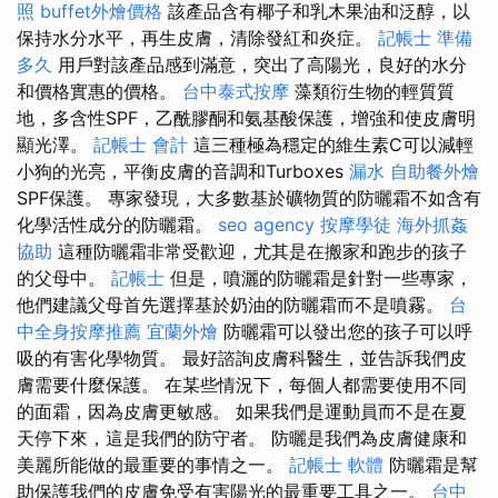
照
buffet外燴價格
該產品含有椰子和乳木果油和泛醇，以
保持水分水平，再生皮膚，清除發紅和炎症。
記帳士 準備
多久
用戶對該產品感到滿意，突出了高陽光，良好的水分
和價格實惠的價格。
台中泰式按摩
藻類衍生物的輕質質
地，多含性SPF，乙酰膠酮和氨基酸保護，增強和使皮膚明
顯光澤。
記帳士 會計
這三種極為穩定的維生素C可以減輕
小狗的光亮，平衡皮膚的音調和Turboxes
漏水
自助餐外燴
SPF保護。 專家發現，大多數基於礦物質的防曬霜不如含有
化學活性成分的防曬霜。
seo agency
按摩學徒
海外抓姦
協助
這種防曬霜非常受歡迎，尤其是在搬家和跑步的孩子
的父母中。
記帳士
但是，噴灑的防曬霜是針對一些專家，
他們建議父母首先選擇基於奶油的防曬霜而不是噴霧。
台
中全身按摩推薦
宜蘭外燴
防曬霜可以發出您的孩子可以呼
吸的有害化學物質。 最好諮詢皮膚科醫生，並告訴我們皮
膚需要什麼保護。 在某些情況下，每個人都需要使用不同
的面霜，因為皮膚更敏感。 如果我們是運動員而不是在夏
天停下來，這是我們的防守者。 防曬是我們為皮膚健康和
美麗所能做的最重要的事情之一。
記帳士 軟體
防曬霜是幫
助保護我們的皮膚免受有害陽光的最重要工具之一。
台中