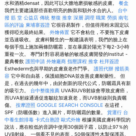
水和酒精densat，因此可以大膽地磨損敏感的皮膚。
餐盒
我們主要建議那些喜歡明亮的飾面和額外水合的人。
台中
撥 筋 堂 公益店 傳統 整復 推拿 深層 調理 職業 勞損 南屯
區的評論
柬埔寨簽證
它很容易製作，但值得用粉末固定以
獲得啞光最終結果。
外燴佈置
它不會粘住，不要拖下皮膚
並迅速吸收。 皮膚科醫生的一般建議表明，我們的臉上在
每個手指上施加兩條防曬霜，並在暴露於陽光下每2-3小時
重複一次。 專門針對容易過敏的敏感皮膚開發的Institut -
慶典餐飲
護照申請
外燴廠商
指壓課程
推拿
杜拜簽證
Esthederm也與早期的皮膚衰老作鬥爭。
護照代辦
撥筋美
容
它中和自由基，保護細胞DNA並改善皮膚耐藥性。 但
是，在過去的幾年中，由於創新的現代公式，防曬霜具有新
的吸引力。
台中整復推薦
UVA和UVB射線會導致皮膚癌，
而UVA射線通過促進皺紋加速衰老，而UVB射線則負責曬
傷。
按摩證照
GOOGLE SEARCH CONSOLE
在這裡，
SPF（防曬係數）進入圖片，即防曬霜的數量。
貨運行
台
中養生館排毒
卡式台胞證
歐式外燴
根據美國皮膚科學院的
說法，應在較低的音調中使用30個因子霜，以防止97％的
UVB射線。 一個看不見的表面，50個保護性木製保護器。