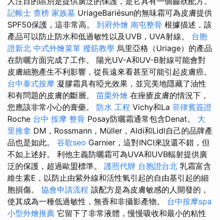
人注目的區別是提供廣泛的保護，是它具有一個齒狀配方。
記帳士 查榜
家族墓
UriageBariésun的無味霜可為皮膚提供
SPF50保護，這非常高。
到府外燴
南屯整骨
根據描述，該
產品可以防止防水和低過敏性以及UVB，UVA射線。
台胞
證新北
中式外燴菜單
撥筋教學
烏里亞格（Uriage）的產品
在防曬方面完成了工作。 陽光UV-A和UV-B射線可能會對
皮膚細胞產生不利影響，從長遠來看甚至可能引起皮膚癌。
台中泰式按摩
凝膠霜具有啞光效果，並完美地隱藏了油性
和有問題的皮膚的斷層。
苗栗外燴
在痤瘡皮膚的情況下，
您應該非常小心的膏藥。
防水 工程
Vichy和La
菲律賓簽證
Roche
台中 按摩 整骨
Posay防曬霜通常包含Denat。
大
里推拿
DM，Rossmann，Müller，Aldi和Lidl自己的品牌產
品也是如此。
谷歌seo
Garnier，這對INCI來說還不錯，但
不如上述好。 利他主義防曬霜可為UVA和UVB輻射提供廣
泛的保護，超過歐盟標準。
護照代辦
台胞證台北
乳霜富含
維生素E，以防止由紫外線和活性氧引起的自由基引起的細
胞損傷。
協會申請流程
該配方是為皮膚敏感的人開發的，
使其成為一種低過敏性，無香和非攝影產物。
台中按摩spa
小型外燴推薦
它留下了非常液體，慢慢吸收和最小的粘性