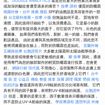
法。
GOOGLE ANALYTICS
還是您在夏天的色素沉著過多
或加深的皺紋會遭受過多的痛苦？
按摩 課程
優質的防曬霜
桃園外燴
-
台中 推薦 撥筋
SPF奶油應該是美容套件的一部
分
台北眼科推薦
-
按摩 小腿
但無論如何不是。 質地有些
液體，因此值得仔細給予，以免浪費產品。 它是最小的顏
色，儘管沒有提供最大的蓋子，但它提供了均勻，出色的皮
膚圖像。 如果我們喜歡明亮，新鮮，統一的臉，我們會喜
歡該產品。 由於皮膚與其他身體區域完全不同，因此您不
會將潤膚露放在臉上，而對於防曬霜也是如此。
宜蘭外燴
五權路按摩
台胞證照片
大多數太陽霜和太陽油都厚得多，
導致皮疹或痤瘡會引起更敏感的皮膚。
腳 按摩
因此，通過
使用專門為您的臉部製作的輕質防曬霜進行投票，您會更
好。
網路行銷
現代風
不用擔心，這些製劑不再在皮膚上形
成濃密的白色層，因此您可以整天舒適地穿上它們！
台中
撥 筋 堂 公益店 傳統 整復 推拿 深層 調理 職業 勞損 南屯
區的評論
數值還與有害UVB輻射的百分比堵塞有關。 它們
具有不同的因子數量，表明對UV-B射線的保護。
台胞證申
請
但是，重要的是要注意，因子數量僅表示曬傷的保護，
而不是防止UV-A射線的保護。
學按摩課程
護照申請
外燴