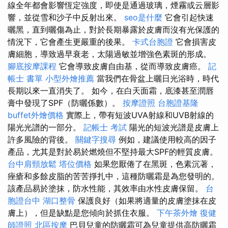
線全年都會影響恆定強度，即使是通過玻璃，煙霧或云層影
響，並從雪和沙子中反射出來。
seo是什麼
它會引起快速
曬黑，直到曬傷為止，對於長期暴露於皮膚而沒有光保護的
情況下，它會產生更嚴重的後果。
卡式台胞證
它會損害皮
膚細胞，導致過早衰老，太陽過敏並增強色素斑的形成。
腳底按摩課程
它會導致皮膚自由基，從而導致皮膚癌。
記
帳士 書單
小型外燴推薦
當我們在骨盆上曬日光浴時，時代
長期以來一直消失了。 如今，在白天面霜，底漆甚至潤唇
膏中發現了SPF（防曬係數）。
按摩證照
台胞證基隆
buffet外燴價格
實際上，帶有短波UVA射線和UVB射線的
陽光光譜的一部分。
記帳士 考試
陽光的短波光譜是皮膚上
許多風險的背後。
關鍵字搜尋
例如，建議使用較高的因子
產品，尤其是對於易於燃燒但不堅持最大SPF的輕質皮膚。
台中肩頸放鬆
塔位價格
如果您厭倦了在黑斑，色素沉著，
痤瘡和多餘皮脂的苦苦掙扎中，這種防曬霜是為您發明的。
該產品易於塗抹，防水性能，其效率由水性皮膚保留。
台
胞證台中
湖口整骨
保護良好（如果將適量的皮膚塗抹在皮
膚上），但是缺點是您傾向於抓住衣服。
下午茶外燴
復健
師證照
北區按摩
巴貝兒童的防曬霜可為兒童提供高防曬霜