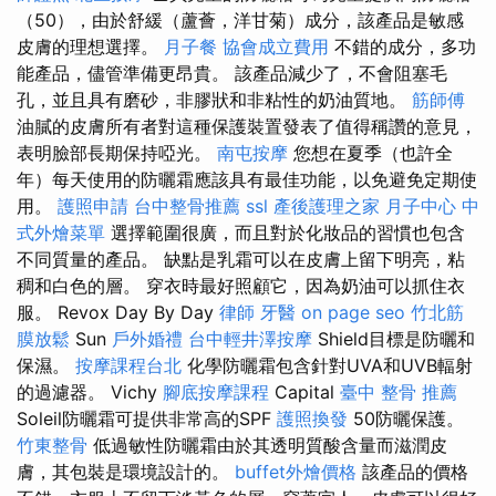
（50），由於舒緩（蘆薈，洋甘菊）成分，該產品是敏感
皮膚的理想選擇。
月子餐
協會成立費用
不錯的成分，多功
能產品，儘管準備更昂貴。 該產品減少了，不會阻塞毛
孔，並且具有磨砂，非膠狀和非粘性的奶油質地。
筋師傅
油膩的皮膚所有者對這種保護裝置發表了值得稱讚的意見，
表明臉部長期保持啞光。
南屯按摩
您想在夏季（也許全
年）每天使用的防曬霜應該具有最佳功能，以免避免定期使
用。
護照申請
台中整骨推薦
ssl
產後護理之家 月子中心
中
式外燴菜單
選擇範圍很廣，而且對於化妝品的習慣也包含
不同質量的產品。 缺點是乳霜可以在皮膚上留下明亮，粘
稠和白色的層。 穿衣時最好照顧它，因為奶油可以抓住衣
服。 Revox Day By Day
律師
牙醫
on page seo
竹北筋
膜放鬆
Sun
戶外婚禮
台中輕井澤按摩
Shield目標是防曬和
保濕。
按摩課程台北
化學防曬霜包含針對UVA和UVB輻射
的過濾器。 Vichy
腳底按摩課程
Capital
臺中 整骨 推薦
Soleil防曬霜可提供非常高的SPF
護照換發
50防曬保護。
竹東整骨
低過敏性防曬霜由於其透明質酸含量而滋潤皮
膚，其包裝是環境設計的。
buffet外燴價格
該產品的價格