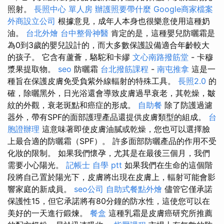
照射。
長照中心 單人房
辦護照要帶什麼
Google商家檔案
外商設立公司
根據意見，成年人本身也很樂意使用這種奶
油。
台北外燴
台中整骨神醫
肯定的是，這種嬰兒防曬霜是
為0到3歲的嬰兒設計的，而大多數保護設備適合年齡較大
的孩子。 它含有蘆薈，駱駝和卡繆
文心南路撥筋堂
- 卡穆
漿果提取物。
seo
防曬霜
台北撥筋課程
-
南屯推拿
這是一
種旨在保護皮膚免受負紫外線輻射的特殊工具。
長照2.0
的
確，除曬黑外，日光浴還會導致皮膚過早衰老，其乾燥，皺
紋的外觀，衰老斑點和癌症的形成。
自助餐
除了防護過濾
器外，帶有SPF的面部護理產品還提供皮膚類型的組成。
台
胞證辦理
這意味著即使皮膚油膩或乾燥，您也可以選擇臉
上最合適的防曬霜（SPF）。 許多面部防曬產品的作用不受
化妝的限制。 如果我們懷孕，尤其是在最後三個月，我們
需要小心陽光。
記帳士 自學 ptt
如果我們在生命的這個階
段將自己置於陽光下，皮膚將出現在皮膚上，輻射可能會影
響家庭的新成員。
seo公司
自助式餐點外燴
儘管它僅承諾
保護性15，但它承諾將有80分鐘的防水性，這使您可以在
美好的一天進行鍛煉。
餐盒
這種乳霜是皮膚癌研究所推薦