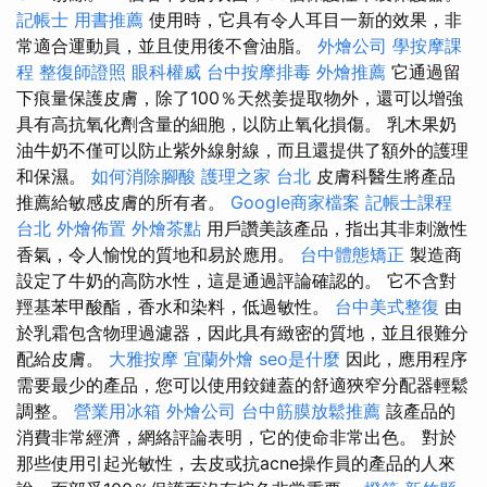
記帳士 用書推薦
使用時，它具有令人耳目一新的效果，非
常適合運動員，並且使用後不會油脂。
外燴公司
學按摩課
程
整復師證照
眼科權威
台中按摩排毒
外燴推薦
它通過留
下痕量保護皮膚，除了100％天然姜提取物外，還可以增強
具有高抗氧化劑含量的細胞，以防止氧化損傷。 乳木果奶
油牛奶不僅可以防止紫外線射線，而且還提供了額外的護理
和保濕。
如何消除腳酸
護理之家 台北
皮膚科醫生將產品
推薦給敏感皮膚的所有者。
Google商家檔案
記帳士課程
台北
外燴佈置
外燴茶點
用戶讚美該產品，指出其非刺激性
香氣，令人愉悅的質地和易於應用。
台中體態矯正
製造商
設定了牛奶的高防水性，這是通過評論確認的。 它不含對
羥基苯甲酸酯，香水和染料，低過敏性。
台中美式整復
由
於乳霜包含物理過濾器，因此具有緻密的質地，並且很難分
配給皮膚。
大雅按摩
宜蘭外燴
seo是什麼
因此，應用程序
需要最少的產品，您可以使用鉸鏈蓋的舒適狹窄分配器輕鬆
調整。
營業用冰箱
外燴公司
台中筋膜放鬆推薦
該產品的
消費非常經濟，網絡評論表明，它的使命非常出色。 對於
那些使用引起光敏性，去皮或抗acne操作員的產品的人來