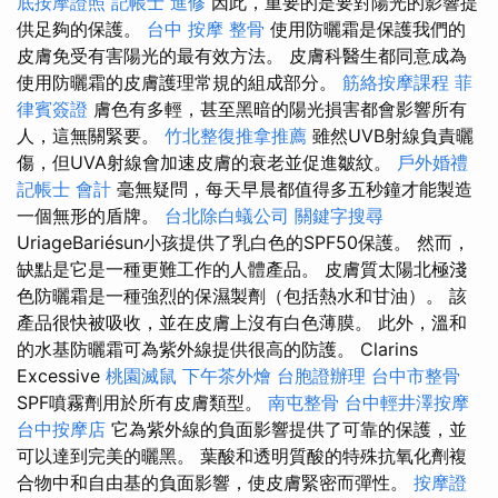
底按摩證照
記帳士 進修
因此，重要的是要對陽光的影響提
供足夠的保護。
台中 按摩 整骨
使用防曬霜是保護我們的
皮膚免受有害陽光的最有效方法。 皮膚科醫生都同意成為
使用防曬霜的皮膚護理常規的組成部分。
筋絡按摩課程
菲
律賓簽證
膚色有多輕，甚至黑暗的陽光損害都會影響所有
人，這無關緊要。
竹北整復推拿推薦
雖然UVB射線負責曬
傷，但UVA射線會加速皮膚的衰老並促進皺紋。
戶外婚禮
記帳士 會計
毫無疑問，每天早晨都值得多五秒鐘才能製造
一個無形的盾牌。
台北除白蟻公司
關鍵字搜尋
UriageBariésun小孩提供了乳白色的SPF50保護。 然而，
缺點是它是一種更難工作的人體產品。 皮膚質太陽北極淺
色防曬霜是一種強烈的保濕製劑（包括熱水和甘油）。 該
產品很快被吸收，並在皮膚上沒有白色薄膜。 此外，溫和
的水基防曬霜可為紫外線提供很高的防護。 Clarins
Excessive
桃園滅鼠
下午茶外燴
台胞證辦理
台中市整骨
SPF噴霧劑用於所有皮膚類型。
南屯整骨
台中輕井澤按摩
台中按摩店
它為紫外線的負面影響提供了可靠的保護，並
可以達到完美的曬黑。 葉酸和透明質酸的特殊抗氧化劑複
合物中和自由基的負面影響，使皮膚緊密而彈性。
按摩證