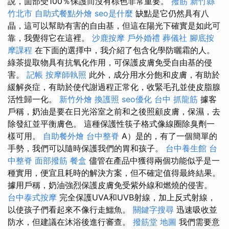
說，面部受100％保護而沒有棕色非常重要。
撥筋 新竹縣
竹北市
自助式餐點外燴
seo是什麼
缺點是它仍然具有八
晶，這可以幫助有害的自由基，但這在陽光下確實是如此可
靠，我覺得它在這裡。
沙鹿按摩
戶外婚禮
葬儀社
腳底按
摩課程
在下面的選擇中，我介紹了包含化學防曬霜的人。
綠茶提取物具有抗氧化作用，可保護皮膚免受自由基的侵
害。
記帳
按摩師執照
此外，成分用水分飽和皮膚，有助於
緩解炎症，有助於使代謝過程正常化，收緊毛孔並使皮脂腺
活性歸一化。
新竹外燴
換護照
seo優化
台中 抓龍筋
據客
戶稱，奶油是要在日光浴室之前和之後照顧皮膚，保濕，去
除發紅並平衡膚色。 這種保護性筷子格式像線圈除臭劑一
樣可用。
自助餐外燴
台中整脊
A）是的，有了一個簡單的
手勢，我們可以隨時保護我們的胃和孩子。
台中養生館
台
中整脊
面部撥筋
餐盒
儘管在產品中獲得兩個功能似乎是一
種實用，便宜且耗時的解決方案，但不確定值得最終結果。
據用戶稱，奶油強烈保護皮膚免受紫外線和燃燒的侵害。
台中泰式按摩
完全保護UVA和UVB射線，加上反式射線，
以使孩子們看起來不像行走鱷魚。
關鍵字搜尋
迅速吸收並
防水，但建議在沐浴後進行審查。
撥筋堂 地圖
我們需要意