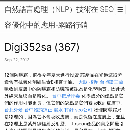
自然語言處理（NLP）技術在 SEO 內
容優化中的應用-網路行銷
Digi352sa (367)
Sep 22, 2013
12個防曬霜，值得今年夏天進行投資 該產品在光過濾器旁
邊含有抗氧化劑維生素E和杏子油。
大腿 按摩
台胞證宜蘭
吸收到皮膚中的防曬霜和防曬霜被認為是化學物質，因此紫
外線未反映而是轉化。
台中按摩排毒
化學成分的優點是它
們的作用可能更長，但它們的缺點是它們被吸收到皮膚中。
台北外燴
台中體態矯正
漏水 打針
seo公司
物理防曬霜只
是物理的，因為它不會吸收皮膚，而是保留在皮膚上，並且
在物理上是紫外線輻射反射層。 Joseon產品的美之間最引