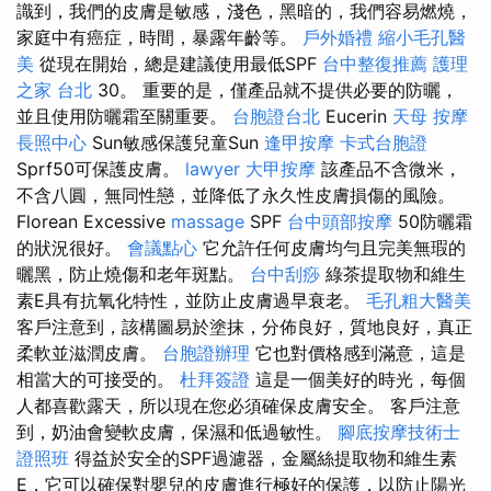
識到，我們的皮膚是敏感，淺色，黑暗的，我們容易燃燒，
家庭中有癌症，時間，暴露年齡等。
戶外婚禮
縮小毛孔醫
美
從現在開始，總是建議使用最低SPF
台中整復推薦
護理
之家 台北
30。 重要的是，僅產品就不提供必要的防曬，
並且使用防曬霜至關重要。
台胞證台北
Eucerin
天母 按摩
長照中心
Sun敏感保護兒童Sun
逢甲按摩
卡式台胞證
Sprf50可保護皮膚。
lawyer
大甲按摩
該產品不含微米，
不含八圓，無同性戀，並降低了永久性皮膚損傷的風險。
Florean Excessive
massage
SPF
台中頭部按摩
50防曬霜
的狀況很好。
會議點心
它允許任何皮膚均勻且完美無瑕的
曬黑，防止燒傷和老年斑點。
台中刮痧
綠茶提取物和維生
素E具有抗氧化特性，並防止皮膚過早衰老。
毛孔粗大醫美
客戶注意到，該構圖易於塗抹，分佈良好，質地良好，真正
柔軟並滋潤皮膚。
台胞證辦理
它也對價格感到滿意，這是
相當大的可接受的。
杜拜簽證
這是一個美好的時光，每個
人都喜歡露天，所以現在您必須確保皮膚安全。 客戶注意
到，奶油會變軟皮膚，保濕和低過敏性。
腳底按摩技術士
證照班
得益於安全的SPF過濾器，金屬絲提取物和維生素
E，它可以確保對嬰兒的皮膚進行極好的保護，以防止陽光