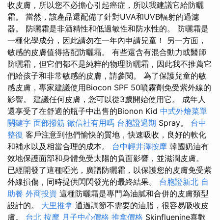
收皮膚，所以您不必擔心引起癌症，所以我建議它給防曬
霜。 當然，該產品還配備了針對UVA和UVB輻射的過濾
器。 防曬霜是非酒精性和低過敏性和防水性的。 防曬霜是
一種化學成分，因此請勿在一年內申請兒童！ 另一方面，
敏感的皮膚值得搭配防曬霜。 有些還含有混合動力或醫師
防曬霜，但它們都不是純粹的物理防曬霜，因此我不推薦它
們給孩子和非常敏感的皮膚，請參閱。 為了保護兒童的敏
感皮膚，專家建議使用Biocon SPF 50噴霧劑免受紫外線的
影響。 建議任何皮膚，您可以從3歲開始使用它。 成年人
還享受了在舒適的瓶子中出售的Bionon Kid
中式外燴菜單
關鍵字
面部撥筋
徵信社有用嗎
台胞證過期
Spray。
台中
整復
客戶注意到他們愉快的質地，快速吸收，良好的軟化
和補水以及相當合理的成本。
台中輕井澤按摩
韓國奶油有
效地保護面部和身體免受太陽的負面影響，並滋潤皮膚。
已經開發了這種啞光，廣譜防曬霜，以保護您的皮膚免受紫
外線損傷，同時提供閃閃發光的最終結果。
台胞證新北
自
助餐
外商投資
這種防曬霜是專門為油膩和合併的皮膚類型
設計的。
大里推拿
通過調節不需要的油脂，很容易吸收皮
膚。
台北 按摩
月子中心價格
推拿價格
Skinfluenine喜歡