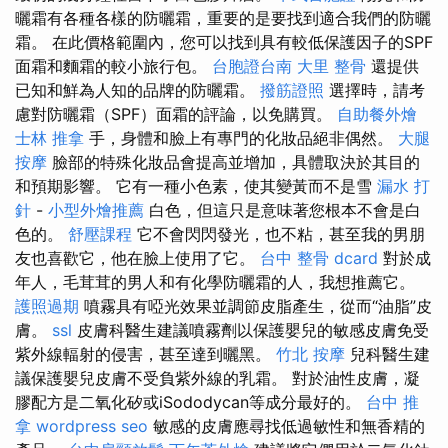
曬霜有各種各樣的防曬霜，重要的是要找到適合我們的防曬
霜。 在此價格範圍內，您可以找到具有較低保護因子的SPF
面霜和麵霜的較小旅行包。
台胞證台南
大里 整骨
還提供
已知和鮮為人知的品牌的防曬霜。
撥筋證照
選擇時，請考
慮對防曬霜（SPF）面霜的評論，以免購買。
自助餐外燴
士林 推拿
手，身體和臉上有專門的化妝品絕非偶然。
大腿
按摩
臉部的特殊化妝品會提高並增加，具體取決於其目的
和預期影響。 它有一種小色素，使其變黃而不是雪
漏水 打
針
-
小型外燴推薦
白色，但這只是意味著您根本不會是白
色的。
舒壓課程
它不會閃閃發光，也不粘，甚至我的男朋
友也喜歡它，他在臉上使用了它。
台中 整骨 dcard
對於成
年人，毛茸茸的男人和有化學防曬霜的人，我想推薦它。
護照過期
噴霧具有啞光效果並調節皮脂產生，從而“油脂”皮
膚。
ssl
皮膚科醫生建議噴霧劑以保護嬰兒的敏感皮膚免受
紫外線輻射的侵害，甚至達到曬黑。
竹北 按摩
兒科醫生建
議保護嬰兒皮膚不受負紫外線的乳霜。 對於油性皮膚，凝
膠配方是二氧化矽或iSododycan等成分最好的。
台中 推
拿
wordpress seo
敏感的皮膚應尋找低過敏性和無香精的