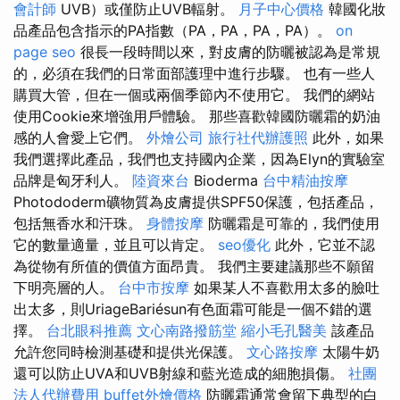
會計師
UVB）或僅防止UVB輻射。
月子中心價格
韓國化妝
品產品包含指示的PA指數（PA，PA，PA，PA）。
on
page seo
很長一段時間以來，對皮膚的防曬被認為是常規
的，必須在我們的日常面部護理中進行步驟。 也有一些人
購買大管，但在一個或兩個季節內不使用它。 我們的網站
使用Cookie來增強用戶體驗。 那些喜歡韓國防曬霜的奶油
感的人會愛上它們。
外燴公司
旅行社代辦護照
此外，如果
我們選擇此產品，我們也支持國內企業，因為Elyn的實驗室
品牌是匈牙利人。
陸資來台
Bioderma
台中精油按摩
Photododerm礦物質為皮膚提供SPF50保護，包括產品，
包括無香水和汗珠。
身體按摩
防曬霜是可靠的，我們使用
它的數量適量，並且可以肯定。
seo優化
此外，它並不認
為從物有所值的價值方面昂貴。 我們主要建議那些不願留
下明亮層的人。
台中市按摩
如果某人不喜歡用太多的臉吐
出太多，則UriageBariésun有色面霜可能是一個不錯的選
擇。
台北眼科推薦
文心南路撥筋堂
縮小毛孔醫美
該產品
允許您同時檢測基礎和提供光保護。
文心路按摩
太陽牛奶
還可以防止UVA和UVB射線和藍光造成的細胞損傷。
社團
法人代辦費用
buffet外燴價格
防曬霜通常會留下典型的白