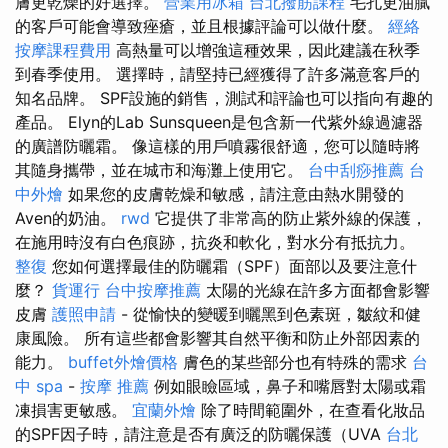
膚更乾燥的好選擇。
營業用冰箱
台北撥筋課程
毛孔更油膩
的客戶可能會導致痤瘡，並且根據評論可以做什麼。
經絡
按摩課程費用
高熱量可以增強這種效果，因此建議在秋季
到春季使用。 選擇時，請堅持已經獲得了許多滿意客戶的
知名品牌。 SPF設施的銷售，測試和評論也可以指向有趣的
產品。 Elyn的Lab Sunsqueen是包含新一代紫外線過濾器
的廣譜防曬霜。 像這樣的用戶噴霧很舒適，您可以隨時將
其隨身攜帶，並在城市和海灘上使用它。
台中刮痧推薦
台
中外燴
如果您的皮膚乾燥和敏感，請注意由熱水開發的
Aven的奶油。
rwd
它提供了非常高的防止紫外線的保護，
在施用時沒有白色痕跡，抗炎和軟化，對水分有抵抗力。
整復
您如何選擇最佳的防曬霜（SPF）面部以及要注意什
麼？
貨運行
台中按摩推薦
太陽的光線在許多方面都會影響
皮膚
護照申請
- 從愉快的變暖到曬黑到色素斑，皺紋和健
康風險。 所有這些都會影響其自然平衡和防止外部因素的
能力。
buffet外燴價格
膚色的某些部分也有特殊的需求
台
中 spa
-
按摩 推薦
例如眼瞼區域，鼻子和嘴唇對太陽或霜
凍損害更敏感。
宜蘭外燴
除了時間範圍外，在查看化妝品
的SPF因子時，請注意是否有廣泛的防曬保護（UVA
台北