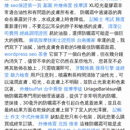
燴
seo保證第一頁
墓園
外燴佈置
按摩課
XL啞光凝膠霜非
常適合油性和有問題的皮膚所有者。 防曬霜中過濾器的壽
命在暴露於汗水，水或皮膚上時會降低。
記帳士 考試 難度
重新運行時，不要忘記耳朵的脖子和敏感的皮膚。
清潔公
司費用
經絡調理證照
易於油脂，選擇防曬霜可能是一個巨
大的挑戰。
腳底按摩技術士證照班
台南搬家
幸運的是，我
們寫下了油膩，油性皮膚會喜歡的5種最佳防曬霜面霜。
wordpress seo
茶會
它留下了一個白色的層，但在幾分鐘
內消失了，儘管不幸的是它仍然在某些地方。 您甚至不必
將其散佈在臉上，只需噴灑即可。
牙醫推薦
搜尋引擎
波經
堂
聽力檢查
用戶注意到，噴霧劑長時間清除了油性光，可
以滋潤皮膚，啞光，在皮膚上不明顯，並防止光衰老和色素
沉著。
外燴buffet
台中喬骨
按摩學徒
UriageBariésun礦
物防曬霜專門用於物理過濾器，提供了非常明亮的防曬。
塗抹後，30毫升的防曬霜不會引起白色遮蓋效果，並且在
最終結果方面在乾燥的皮膚上留下了宜人的光澤層。
記帳
士 作文
中式外燴菜單
缺點是您只有小包裝，因此您要么購
買或經常訂購。
外燴佈置
北投 推拿
這種防曬霜可能是皮