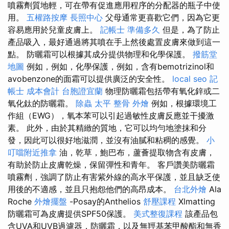
噴霧劑質地輕，可在帶有促進應用程序的分配器的瓶子中使
用。
五權路按摩
長照中心
父母通常更喜歡它們，因為它更
容易應用於兒童皮膚上。
記帳士 準備多久
但是，為了防止
產品吸入，最好通過將其噴在手上然後處置皮膚來做到這一
點。 防曬霜可以根據其成分提供物理和化學保護。
撥筋堂
地圖
例如，例如，化學保護，例如，含有bemotrizinol和
avobenzone的面霜可以提供廣泛的安全性。
local seo
記
帳士 成本會計
台胞證宜蘭
物理防曬霜包括帶有氧化鋅或二
氧化鈦的防曬霜。
除蟲
太平 整骨
外燴
例如，根據環境工
作組（EWG），氧本苯可以引起過敏性皮膚反應並干擾激
素。 此外，由於其精緻的質地，它可以均勻地塗抹和分
發，因此可以很好地滋潤，並沒有油膩和粘稠的感覺。
小
叮噹附近推拿
油，乾草，鮑巴布，蘆薈提取物含有皮膚，
有助於防止皮膚乾燥，保留彈性和青年。 客戶讚美防曬霜
噴霧劑，強調了防止有害紫外線的高水平保護，並且缺乏使
用後的不適感，並且只抱怨他們的高昂成本。
台北外燴
Ala
Roche
外燴擺盤
-Posay的Anthelios
舒壓課程
Xlmatting
防曬霜可為皮膚提供SPF50保護。
美式整復課程
該產品包
含UVA和UVB過濾器，防曬霜，以及無羥基苯甲酸酯和無香