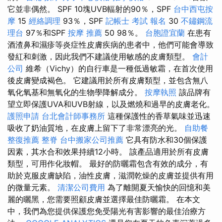
它並非偶然。 SPF 10塊UVB輻射的90％，SPF
台中西屯按
摩
15
經絡調理
93％，SPF
記帳士 考試 報名
30
不鏽鋼流
理台
97％和SPF
按摩 推薦
50 98％。
台胞證宜蘭
在患有
酒渣鼻和濕疹等炎症性皮膚疾病的患者中，他們可能會導致
發紅和刺激，因此我們不建議使用敏感的皮膚類型。
會計
公司
維希（Vichy）的自行車是一種低過敏霜，在首次使用
後皮膚變成褐色。 它建議用於所有皮膚類型，並包含無八
氧化氧基和無氧化的生物學降解成分。
按摩執照
該品牌有
望立即保護UVA和UVB射線，以及燃燒和過早的皮膚老化。
護照申請
台北會計師事務所
這種保護性的香草氣味並迅速
吸收了奶油質地，在皮膚上留下了非常漂亮的光。
自助餐
整復推薦
整脊
台中搬家公司推薦
它具有防水和30個保護
因素，其水合和效果持續12小時。 該產品適用於所有皮膚
類型，可用作化妝帽。 最好的防曬霜包含有效的成分，有
助於克服皮膚缺陷，油性皮膚，滋潤乾燥的皮膚並提供有用
的微量元素。
清潔公司費用
為了離開夏天愉快的回憶和美
麗的曬黑，您需要照顧皮膚並選擇最佳防曬霜。 在本文
中，我們為您提供保護您免受陽光有害影響的最佳治療方