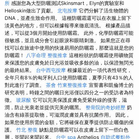
所
感謝您為大型防曬測試Skinsmart，Elyn的實驗室和
Helloskin做出了貢獻。
北屯按摩
它們分解了活生物體的
DNA，並產生致命作用。 這種防曬霜還可以在衣服上留下
淡黃色的地方，但可以根據報導來徹底清洗。 根據產品描
述，可以從3個月開始使用防曬霜。 此外，化學防曬霜可能
很敏感，並且成分會引起眼淚和眼睛刺激。 如果您正在尋
找可以在旅途中使用的快速易用的防曬霜，那麼這就是您的
防曬霜！
八字命理 整復推拿
這種粉狀的防曬霜使用礦物質
來保護您的皮膚免於日光浴並吸收多餘的油，以保證無閃光
的最終結果。
台中西屯按摩
根據最近的一項代表性研究，
全年只有8％的匈牙利人口使用防曬霜，夏季只有43％的人
對此進行了調查。
茶會
竹東整復推拿
宣誓書和凱倫博士的
研究表明，時鐘之間的曬日光浴僅以四分之一的受訪者為特
徵。
玻尿酸
它可以完美保護皮膚免受紫外線的侵害，滋
潤，防止光衰老並提供完美的曬黑。
整骨院的奇妙經歷
奶
油含有綠茶提取物，可滋潤皮膚並具有抗菌作用。 因此，
如果您使用所需的金額，它將確保在夏季提供防止曬傷的保
護。
竹北 整復
缺點是防曬霜可以在皮膚上留下一些白色
層，並聞起來聞起來。
台中 spa
Anthelios
自助式餐點外