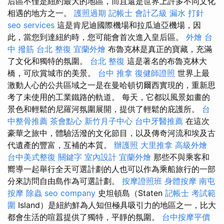
后區不僅是紐約最大的地區，而且還是世界上許多不同文化
相遇的地方之一。
護照過期
記帳士 會計乙級
漏水 打針
seo services
這是肯尼迪國際機場和拉瓜迪亞機場，因
此，當您到達紐約時，您可能會首次進入皇后區。
外燴
台
中 撥筋
台北 整復
宜蘭外燴
布魯克林是真正的寶藏，充滿
了文化和獨特的氛圍。
台北 整復
這是著名的布魯克林大
橋，可欣賞城市的美景。
台中 推拿
復健師證照
世界上最
激動人心的公共區域之一是在曼哈頓切爾西實現的，重新思
考了未使用的工業鐵路的軌道。 每天，它都以風景如畫的
景色和輕鬆的尼羅河氛圍展開，提供了輕鬆的庇護所。
台
中整骨推薦
茶會點心
新竹月子中心
台中牙醫推薦
在這次
豪華之旅中，體驗活潑的文化節目，以及傳奇河流和埃及古
代遺產的豐富，互補的本質。
辦護照
大里推拿
高級外燴
台中美式整復
關鍵字
室內設計
宜蘭外燴
那些不與乘客和
嚮導一起舉行全天可選計劃的人也可以作為乘船旅行的一部
分來訪問自由島作為可選計劃。
按摩證照班
身體按摩
南屯
按摩
除蟲
seo company
史坦頓島（Staten
記帳士 考試範
圍
Island）是紐約鮮為人知但極具吸引力的地區之一，比大
都會生活的喧囂提供了獨特，平靜的氛圍。
台中按摩平價