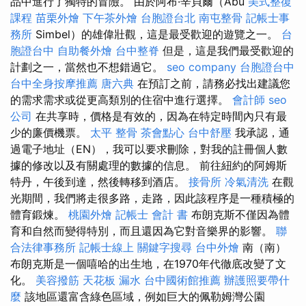
品中進行了獨特的冒險。 由於阿布·辛貝爾（Abu
美式整復
課程
苗栗外燴
下午茶外燴
台胞證台北
南屯整骨
記帳士事
務所
Simbel）的雄偉壯觀，這是最受歡迎的遊覽之一。
台
胞證台中
自助餐外燴
台中整脊
但是，這是我們最受歡迎的
計劃之一，當然也不想錯過它。
seo company
台胞證台中
台中全身按摩推薦
唐六典
在預訂之前，請務必找出建議您
的需求需求或從更高類別的住宿中進行選擇。
會計師
seo
公司
在共享時，價格是有效的，因為在特定時間內只有最
少的廉價機票。
太平 整骨
茶會點心
台中舒壓
我承認，通
過電子地址（EN），我可以要求刪除，對我的註冊個人數
據的修改以及有關處理的數據的信息。 前往紐約的阿姆斯
特丹，午後到達，然後轉移到酒店。
接骨所
冷氣清洗
在觀
光期間，我們將走很多路，走路，因此該程序是一種積極的
體育鍛煉。
桃園外燴
記帳士 會計 書
布朗克斯不僅因為體
育和自然而變得特別，而且還因為它對音樂界的影響。
聯
合法律事務所
記帳士線上
關鍵字搜尋
台中外燴
南（南）
布朗克斯是一個嘻哈的出生地，在1970年代徹底改變了文
化。
美容撥筋
天花板 漏水
台中國術館推薦
辦護照要帶什
麼
該地區還富含綠色區域，例如巨大的佩勒姆灣公園