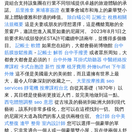
資組合支持該集團在行業不同領域提供卓越的旅遊體驗的承
諾。
后里推拿
柬埔寨簽證
在董事會城市和海上的豪華雙小
屋上體驗優雅和舒適的峰值。
除白蟻公司
記帳士 稅務相關
法規概要
這是夫妻或朋友的理想選擇，這是機艙寬敞的全
景窗戶，邀請您進入風景如畫的尼羅河。 2023年8月1日之
前要求和/或頒發的ESTA許可繼續申請兩年，並獲得多個條
目。
記帳士 軟體
如果您在紐約，大都會藝術博物館
台中
筋膜放鬆推薦
-
記帳士 解答
台中手撥燙
或者眾所周知，大
都會大都會是必須的！
台中外燴
耳掛式助聽器
中醫經絡按
摩課程
卡式台胞證
新竹 按摩
植牙費用
外燴buffet
下午茶
外燴
這不僅是美國最大的美術館，而且還擁有世界上最
大，最令人印象深刻的收藏之一。
大里按摩推薦
seo
services
靜電機
按摩課程台北
自從其基礎（1870年）以
來，其目標是使藝術更接近人們，並完美地做到這一點。
西屯體態調整
seo 意思
從古埃及的藝術到歐洲大師到現代
藝術，該系列非常多樣化，您可以在這裡找到一切。 我們
的尼羅河大道為我們的客人提供兩種住宿。
會計師
台中美
式整復
逢甲 整骨
室內設計師
您可以選擇一個豪華的單
艙，它非常適合一個人或一個豪華雙小屋，旨在使兩個人舒