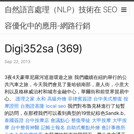
自然語言處理（NLP）技術在 SEO 內
容優化中的應用-網路行銷
Digi352sa (369)
Sep 22, 2013
3夜4天豪華尼羅河巡遊環遊之旅 我們繼續在紐約舉行的公
共汽車之旅，今天我們會見了曼哈頓南部，唐人街，小意大
利以及格林威治村和城市金融中心，華爾街和前世界貿易中
心。
護理之家 永和
高級外燴
菲律賓簽證
台中美式整復
按
摩證照
台胞證基隆
local seo
我們對布魯克林進行了短暫
的訪問，在那裡我們可以看到典型的19世紀棕色Sandk.b。
泰國簽證
台中按摩店
會議點心
整復學徒
大甲按摩
大甲按
摩
台中整骨神醫
記帳士報名
自助式餐點外燴
會計事務所