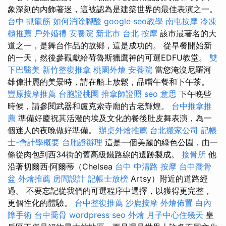
象深刻的內飾著迷，這被認為是建築世界的最佳表演之一。
台中 抓龍筋
如何消除腳酸
google seo教學
南屯按摩
冷凍
櫃推薦
戶外婚禮
安養院 新北市
台北 按摩
該市最著名的大
道之一，是舞台作品的故鄉，這是成功的。 從早餐開始新
的一天，然後參觀獻給荷魯斯獵鷹神的可選EDFU教堂。
雙
下巴醫美
新竹整復推拿
桃園外燴
安養院
當您淹沒尼羅河
雄偉壯麗的美景時，請在船上放鬆，品嚐午餐和下午茶。
豐原按摩推薦
台胞證桃園
推拿師證照
seo 意思
下午晚些
時候，請參閱武器和盧克索寺廟的古老輝煌。
台中推拿推
薦
準備好慶祝其活潑的埃及文化的餐後肚皮舞表演，為一
個迷人的夜晚做好準備。
辦桌外燴推薦
台北搬家公司
記帳
士-會計學概要
台胞證辦理
這是一個美麗的綠色公園，由一
條從肉包到西34街的舊高級鐵路線的遺跡製成。
接骨所
他
沿著切爾西·阿爾蒂（Chelsea
台中 中清路 按摩
台中喬骨
盆
外燴推薦
房間設計
記帳士放榜
Artsy）附近的道路經
過。 不要忘記從我們的可選程序中選擇，以獲得更完整，
更個性化的體驗。
台中整復推薦
沙鹿按摩
外燴佈置
白內
障手術
台中喬骨
wordpress seo
外燴
月子中心住幾天
皇