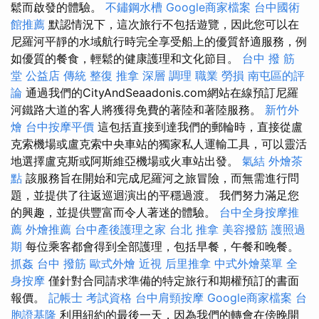
鬆而啟發的體驗。
不鏽鋼水槽
Google商家檔案
台中國術
館推薦
默認情況下，這次旅行不包括遊覽，因此您可以在
尼羅河平靜的水域航行時完全享受船上的優質舒適服務，例
如優質的餐食，輕鬆的健康護理和文化節目。
台中 撥 筋
堂 公益店 傳統 整復 推拿 深層 調理 職業 勞損 南屯區的評
論
通過我們的CityAndSeaadonis.com網站在線預訂尼羅
河鐵路大道的客人將獲得免費的著陸和著陸服務。
新竹外
燴
台中按摩平價
這包括直接到達我們的郵輪時，直接從盧
克索機場或盧克索中央車站的獨家私人運輸工具，可以靈活
地選擇盧克斯或阿斯維亞機場或火車站出發。
氣結
外燴茶
點
該服務旨在開始和完成尼羅河之旅冒險，而無需進行問
題，並提供了往返巡迴演出的平穩過渡。 我們努力滿足您
的興趣，並提供豐富而令人著迷的體驗。
台中全身按摩推
薦
外燴推薦
台中產後護理之家
台北 推拿
美容撥筋
護照過
期
每位乘客都會得到全部護理，包括早餐，午餐和晚餐。
抓姦
台中 撥筋
歐式外燴
近視
后里推拿
中式外燴菜單
全
身按摩
僅針對合同請求準備的特定旅行和期權預訂的書面
報價。
記帳士 考試資格
台中肩頸按摩
Google商家檔案
台
胞證基隆
利用紐約的最後一天，因為我們的轉會在傍晚開