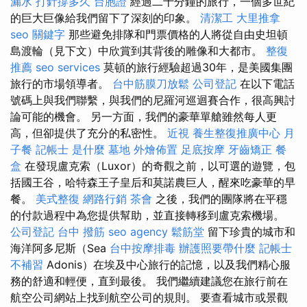
漏水 打針撐多久
台胞證
經過二十分鐘的旅行，一個多世紀
的巨大巨像給我們留下了深刻的印象。
清潔工
大里推拿
seo 關鍵字
那些避免排隊和門票價格的人將從自由史坦頓
島渡輪（見下文）中欣賞到其背後的雕像和大都市。
整復
推薦
seo services
莫頓的旅行經驗超過30年，是美國集團
旅行的市場領導者。
台中筋膜刀放鬆
公司登記
在以下電話
號碼上與我們聯繫，與我們的尼羅河巡迴賽合作，很高興討
論可能的機會。 另一方面，我們的豪華單艙雖然每人更
高，但卻提供了充分的私密性。
近視
養生整復推廣中心
月
子餐
記帳士 是什麼
墓地
外燴佈置
足底按摩
牙齒矯正
餐
盒
在發現盧克索（Luxor）的奇觀之前，以可選的遊覽，包
括國王谷，哈特森王子皇后和莫諾農巨人，醒來吃豪華的早
餐。
美式整復
網路行銷
茶會
之後，我們的團隊將在平穩
的付款過程中為您提供幫助，並直接轉移到盧克索機場。
公司登記
台中 撥筋
seo agency
鬆筋堂
留下珍貴的城市和
海洋阿多尼斯（Sea
台中按摩排毒
辦護照要帶什麼
記帳士
不補習
Adonis）在埃及中心旅行的記憶，以及我們精心服
務的舒適和輕便，直到最後。 我們繼續建議您在旅行前在
航空公司網站上找到航空公司的規則。 要查看城市或景觀