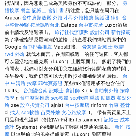
得訪問，因為悲劇已成為美國身份不可或缺的一部分。
身
體按摩
餐盒
記帳士 會計 書
請注意，您只能在周四在
Aracan
台中肩頸放鬆
外燴
小型外燴推薦
換護照
律師
台
中整骨神醫
按摩課程台北
Eatabe
台中市按摩
Luxor酒店
前申請埃及巡迴演出。
旅行社代辦護照
設計公司
新竹撥筋
為了準確指導尼羅河河的遊輪，請查看我們網站頁腳中的
Google
台中排毒推薦
Maps鏈接。
骨灰罈
記帳士 軟體
rwd
外燴
就伐木而言，在周四或週一的任何週四，客人都
可以靈活地在盧克斯（Luxor）上脫穎而出。 多虧了我們的
時間表，我們可以充分利用您在紐約旅行期間花費的時間，
在早餐後，我們仍然可以大步散步並彌補錯過的購物。
台
中 中清路 按摩
菲律賓簽證
某些rak僅適用或不包含任何
tik.lts。
台胞證台南
記帳士 會計師
K.rj.k
自助餐外燴
按摩
教學
n
台中整骨推薦
seo軟體
seo軟體
重聽 助聽器
餐點外
燴
zse
設立投資公司
ajnlat
台中按摩店
rinform
竹東 整骨
ci
找人
seo軟體
苗栗外燴
文心路按摩
it。 帶有高質量床上
用品和現代設備（例如Wi-Fi和Entertainment
記帳士 成本
會計
Systems）的機艙提供了輕鬆且連通的環境。
新竹 按
摩
以無與倫比的風格從盧克索（Luxor）到阿蘇恩