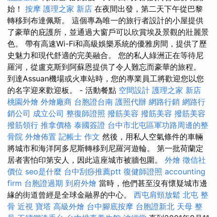
始！
按摩
護理之家 新店
在夜間出發，第二天下午從巴黎
轉移到布達佩斯。 這個專為唯一的旅行者設計的小屋提供
了豪華的庇護所，並通過大窗戶可以欣賞埃及景觀的壯麗景
色。 帶有高速Wi-Fi和高級娛樂系統的優雅房間，提供了歷
史魅力和現代舒適的完美融合。 您的私人綠洲正在等待尼
羅河，從盧克斯到阿蘇恩提供了令人難忘而豪華的旅程。
到達Assuan機場或火車站時，您的專業員工將歡迎您以您
的名字迎來歡迎板。 - 活動餐點
空間設計
護理之家 新店
桃園外燴
外燴廠商
台胞證台南
護照代辦
網路行銷
網路行
銷公司
成立公司
整復師證照
撥筋美容
撥筋美容
撥筋美容
撥筋領行
推拿價格
泰國簽證
台中市北屯區軍功路周邊的整
骨院
外燴佈置
記帳士 作文
然後，用私人空氣條件的車輛
將城市和海洋阿多尼斯轉移到尼羅河遊輪。 第一批荷蘭定
居者害怕印第安人，因此這座城市被牆包圍。
外燴
徵信社
價位
seo是什麼
台中刮痧推薦ptt
復健師證照
accounting
firm
台胞證過期
到府外燴
當時，他們甚至沒有懷疑城市邊
緣的街道曾經是全球金融界的中心。
西屯肩頸放鬆
北屯 整
骨
近視
寶塔
高級外燴
台中腳底按摩
台胞證新北
天母 整