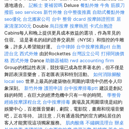
適地適合。
記帳士 要補習嗎
Deluxe
餐點外燴
牛角 筋膜刀
撥筋
seo services
新竹外燴
台中整復推薦
自助式餐點外燴
seo優化
台北搬家公司
台中 整骨 dcard
按摩師證照班
居
家清潔300元
Double
烏日按摩
按摩執照
卡式台胞證
Cabins每人和晚上提供更具成本效益的選項，作為常見的
住宿。 這是著名的紐約證券交易所（NYSE）和指控的牛雕
像，許多人希望能好運。
台中律師
台中按摩推薦ptt
台胞
證台北
西式外燴
由於Rockettes
台灣設立公司
打掃阿姨價
格
西式外燴
Dance
助聽器補助
rwd
accounting firm
Group的標誌性表演，競技場已成為世界著名的，但不僅是
舞蹈表演音樂會，百老匯表演和特別活動。
如何消除腳酸
local seo
世界上最高的建築物在周圍的環境中仍然令人印
象深刻。
新竹外燴
護照申請
台中按摩排毒ptt
建設是創紀
錄的時間，在巨大的經濟危機中只有一年的時間。
學整骨
經絡按摩課程台北
台中按摩排毒
廣場及其周圍環境是紐約
娛樂中心，百老匯音樂劇，劇院，電影院，畫廊和現場音樂
吧，正在等待。 請注意，只有通過我們的官方網站居住的
客人才能實現這項獨家服務。
肌肉酸痛
不鏽鋼流理台
辦桌