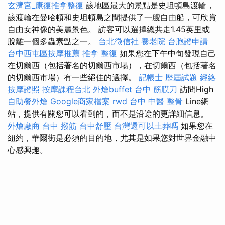
玄濟宮_康復推拿整復
該地區最大的景點是史坦頓島渡輪，
該渡輪在曼哈頓和史坦頓島之間提供了一艘自由船，可欣賞
自由女神像的美麗景色。 訪客可以選擇總共走1.45英里或
脫離一個多蟲素點之一。
台北徵信社
養老院
台胞證申請
台中西屯區按摩推薦
推拿 整復
如果您在下午中旬發現自己
在切爾西（包括著名的切爾西市場），在切爾西（包括著名
的切爾西市場）有一些絕佳的選擇。
記帳士 歷屆試題
經絡
按摩證照
按摩課程台北
外燴buffet
台中 筋膜刀
訪問High
自助餐外燴
Google商家檔案
rwd
台中 中醫 整骨
Line網
站，提供有關您可以看到的，而不是沿途的更詳細信息。
外燴廠商
台中 撥筋
台中舒壓
台灣還可以土葬嗎
如果您在
紐約，華爾街是必須的目的地，尤其是如果您對世界金融中
心感興趣。