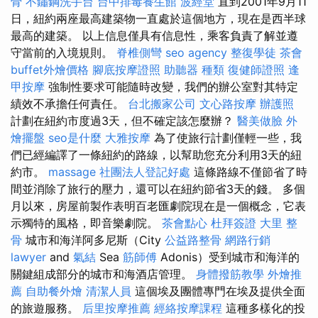
骨
不鏽鋼洗手台
台中排毒養生館
波經堂
直到2001年9月11
日，紐約兩座最高建築物一直處於這個地方，現在是西半球
最高的建築。 以上信息僅具有信息性，乘客負責了解並遵
守當前的入境規則。
脊椎側彎
seo agency
整復學徒
茶會
buffet外燴價格
腳底按摩證照
助聽器 種類
復健師證照
逢
甲按摩
強制性要求可能隨時改變，我們的辦公室對其特定
績效不承擔任何責任。
台北搬家公司
文心路按摩
辦護照
計劃在紐約市度過3天，但不確定該怎麼辦？
醫美做臉
外
燴擺盤
seo是什麼
大雅按摩
為了使旅行計劃僅輕一些，我
們已經編譯了一條紐約的路線，以幫助您充分利用3天的紐
約市。
massage
社團法人登記好處
這條路線不僅節省了時
間並消除了旅行的壓力，還可以在紐約節省3天的錢。 多個
月以來，房屋前製作表明百老匯劇院現在是一個概念，它表
示獨特的風格，即音樂劇院。
茶會點心
杜拜簽證
大里 整
骨
城市和海洋阿多尼斯（City
公益路整骨
網路行銷
lawyer
and
氣結
Sea
筋師傅
Adonis）受到城市和海洋的
關鍵組成部分的城市和海酒店管理。
身體撥筋教學
外燴推
薦
自助餐外燴
清潔人員
這個埃及團體專門在埃及提供全面
的旅遊服務。
后里按摩推薦
經絡按摩課程
這種多樣化的投