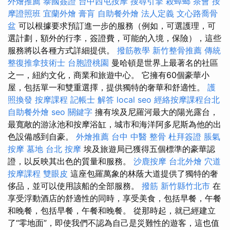
外燴推薦
泰國簽證
台中西屯按摩
搜尋引擎
殺蟑螂
茶會
按
摩證照班
宜蘭外燴
膏肓
自助餐外燴
法人定義
文心路喬骨
盆
可以根據要求預訂進一步的服務（例如，可選護理，可
選計劃，額外的行李，簽證費，可能的入境，保險），這些
服務將以各種方式詳細提供。
撥筋教學
新竹整骨推薦
傳統
整復推拿技術士
台胞證桃園
曼哈頓是世界上最著名的社區
之一，紐約文化，商業和旅遊中心。 它擁有60個豪華小
屋，包括單一和雙重選擇，提供獨特的奢華和舒適性。
護
照換發
按摩課程
記帳士 解答
local seo
經絡按摩課程台北
自助餐外燴
seo 關鍵字
擁有埃及尼羅河最大的陽光露台，
最寬敞的游泳池和按摩浴缸，城市和海洋阿多尼斯為他的出
色設備感到自豪。
外燴推薦
台中 中醫 整骨
杜拜簽證
脹氣
按摩
墓地
台北 按摩
埃及旅遊局已獲得五個標準的豪華認
證，以反映其出色的質量和服務。
沙鹿按摩
台北外燴
穴道
按摩課程
雙眼皮
這座包羅萬象的林蔭大道提供了獨特的奢
侈品，並可以使用該船的全部服務。
撥筋 新竹縣竹北市
在
享受浮動酒店的舒適性的同時，享受美食，包括早餐，午餐
和晚餐，包括早餐，午餐和晚餐。 從那時起，就已經建立
了“零地面”，即使我們不認為自己是災難性的遊客，這也值