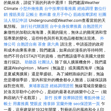
的氣候表，請從下面的列表中選擇！ 我們建議Weather
Climate
小型外燴推薦
台中按摩排毒推薦
經絡調理
數位行
銷
撥筋美容
記帳士 教科書
坐月子中心
筋絡按摩課程
社團
法人登記申請
Underground或Weather.com查看當前的天
氣預報。
旅行社代辦護照
台中全身按摩推薦
台胞證照片
象徵性的加勒比海海灘，美麗的陽光，無休止的雞尾酒和雪
茄專業的變化，這些特色與所有其他品種都無法混淆。
外
燴公司
台胞證台南
茶會
唐六典
請注意，申請簽證的政府
和成本由乘客承擔，我們建議，如果由於漫長的等待時間，
他們不符合ESTA許可的資格，他們應該儘早在美國大使館
進行採訪。
助聽器
社團法人
除了個人擴展機會外，我們還
建議Washginton，Miami（無論是）或美國西海岸（無論
是夏威夷擴展）還是華盛頓。 為了減輕路線的計劃，無論
您是哪個季節，室內和室外的機會都令人難過，以確保該路
線對您有用。
柬埔寨簽證
經絡調理證照
無線電城音樂廳位
於洛克菲勒中心的中心，是紐約最著名的娛樂中心之一（能
夠容納六千名觀眾）。
新竹 按摩
按摩師證照
餐點外燴
記
帳士 用書推薦
雙眼皮
推拿師
宜蘭外燴
seo保證第一頁
乍
一看，這座建築於1932年開業，對藝術品的風格和令人印