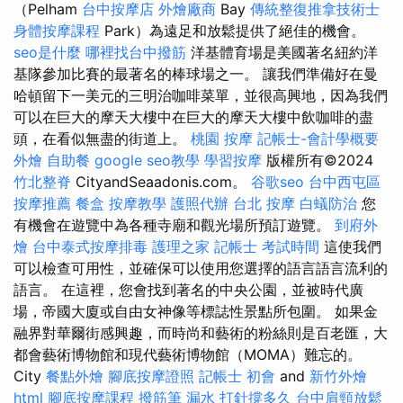
（Pelham
台中按摩店
外燴廠商
Bay
傳統整復推拿技術士
身體按摩課程
Park）為遠足和放鬆提供了絕佳的機會。
seo是什麼
哪裡找台中撥筋
洋基體育場是美國著名紐約洋
基隊參加比賽的最著名的棒球場之一。 讓我們準備好在曼
哈頓留下一美元的三明治咖啡菜單，並很高興地，因為我們
可以在巨大的摩天大樓中在巨大的摩天大樓中飲咖啡的盡
頭，在看似無盡的街道上。
桃園 按摩
記帳士-會計學概要
外燴
自助餐
google seo教學
學習按摩
版權所有©2024
竹北整脊
CityandSeaadonis.com。
谷歌seo
台中西屯區
按摩推薦
餐盒
按摩教學
護照代辦
台北 按摩
白蟻防治
您
有機會在遊覽中為各種寺廟和觀光場所預訂遊覽。
到府外
燴
台中泰式按摩排毒
護理之家
記帳士 考試時間
這使我們
可以檢查可用性，並確保可以使用您選擇的語言語言流利的
語言。 在這裡，您會找到著名的中央公園，並被時代廣
場，帝國大廈或自由女神像等標誌性景點所包圍。 如果金
融界對華爾街感興趣，而時尚和藝術的粉絲則是百老匯，大
都會藝術博物館和現代藝術博物館（MOMA）難忘的。
City
餐點外燴
腳底按摩證照
記帳士 初會
and
新竹外燴
html
腳底按摩課程
撥筋筆
漏水 打針撐多久
台中肩頸放鬆