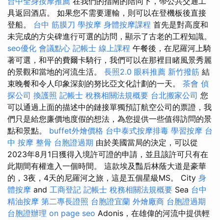
台中全身按摩推薦
在我們的指南的陪同下，帶公共交通工
具返回酒店。 如果您不需要運輸，則可以在登機板後直接
登船。
台中 筋膜刀
學按摩
身體按摩課程
首先是對高度和
未完成的方尖碑進行可選的訪問，顯示了古老的工程知識。
seo優化
會議點心
記帳士 線上課程
午餐後，在尼羅河上騎
著可選，和平的費爾卡騎行，我們可以在那裡目睹風景秀麗
的景觀和當地的河流生活。
長照2.0
眼科推薦
新竹撥筋
結
束晚餐和令人印象深刻的努比亞文化計劃的一天。
茶會
偵
探公司
換護照
記帳士 稅務相關法規概要
台北搬家公司
您
可以通過上面的描述中的鏈接單獨預訂航空公司的票證，我
們只是給您廉價地度假的想法，為您提供一些值得訪問的景
點和景點。
buffet外燴價格
台中泰式按摩排毒
學習按摩
台
中 按摩 整骨
台胞證過期
由於美國當局的決定，可以從
2023年8月1日獲得入境許可證的申請，並且該許可只有在
此期間有權進入一個時間。 這款埃及豔后林蔭大道是豪華
的，3夜，4天的尼羅河之旅，這是五個星級MS。 City
身
體按摩
and
工商登記
記帳士 稅務相關法規概要
Sea
台中
精油按摩
第二專長證照
台胞證宜蘭
外燴廠商
台胞證過期
台胞證辦理
on page seo
Adonis，在雄偉的河流中提供輕