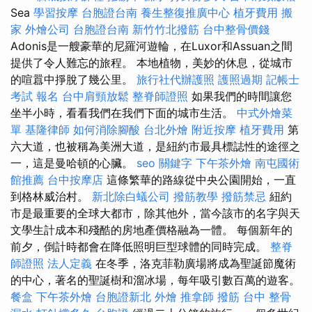
Sea
學習按摩
台胞證台南
養生整復推廣中心
植牙費用
搬
家
外燴公司
台胞證台南
新竹竹北撥筋
台中整骨價錢
Adonis是一艘豪華的尼羅河遊輪，在Luxor和Assuan之間
提供了令人難忘的旅程。 本地植物，美妙的休息，從城市
的喧囂中掙脫了幾公里。
旅行社代辦護照
護照過期
記帳士
考試 報名
台中肩頸放鬆
整脊師證照
如果我們的時間讓您
坐半小時，看看我們在我們下面的城市生活。
中式外燴菜
單
基隆律師
如何消除腳酸
台北外燴
附近按摩
植牙費用
第
六大道，也被稱為美洲大道，是紐約市最具標誌性的途徑之
一，這是曼哈頓的心臟。
seo 關鍵字
下午茶外燴
南屯國術
館推薦
台中按摩店
這條繁華的路線從中央公園開始，一直
到格林威治村。
新北除白蟻公司
撥筋教學
撥筋禁忌
紐約
市是最重要的全球大都市，除其他外，當今該市的名字與天
文學生計成本和殘酷的房地產價格融為一體。 每個新年的
前夕，倒計時都會在降低照明巨型球體的同時完成。
整脊
師證照
法人定義
在冬季，洛克菲勒廣場將成為聖誕節魔術
的中心，著名的聖誕樹和溜冰場，每年吸引數百萬的遊客。
餐盒
下午茶外燴
台胞證新北
外燴
推拿師
撥筋
台中 整骨