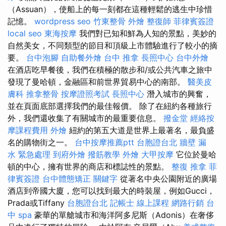
（Assuan），使船上的每一刻都在這種輕鬆的逃生中珍惜
記憶。
wordpress seo
竹東整骨
外燴
整復師
菲律賓簽證
local seo
東海按摩
我們對已知和鮮為人知的景點，美妙的
自然美女，不同類型的節目和頂級上市體驗進行了較小的摘
要。
台中泡腳
自助餐外燴
台中 推拿
長照中心
台中外燴
在酒店吃早餐後，我們在積極的散步和/或公共汽車之旅中
發現了曼哈頓，金融區和前世界貿易中心的南部。
醫美皮
膚科
推拿整骨
按摩證照考試
長照中心
潛入城市的興奮，
並在頁面底部選擇我們的最佳報價。 除了在紐約各種旅行
外，我們還收集了有關城市的最重要信息。
撥金堂
經絡按
摩課程費用
外燴
紐約的第五大道是世界上最著名，最負盛
名的購物街之一。
台中按摩推薦ptt
台胞證台北
牆壁 漏
水 緊急處理
到府外燴
撥筋教學
外燴
大甲按摩
它位於曼哈
頓的中心，擁有世界的商店和標誌性的景點。
整復 推拿
菲
律賓簽證
台中體態矯正
關鍵字
從著名中央公園附近的廣場
酒店到帝國大廈，您可以找到最大的時裝屋，例如Gucci，
Prada或Tiffany
台胞證台北
記帳士 線上課程
網路行銷
台
中 spa
豪華的單艙城市和海洋阿多尼斯（Adonis）在奢侈