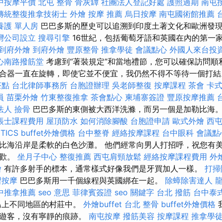
中按摩平價
北屯 整骨
骨灰罈
社團法人登記好處
護照過期
南屯
傳統整復推拿技術士
外燴
按摩 推薦
烏日按摩
南屯國術館推薦
養護 單人房
巴巴多斯的歷史可以追溯到印度土著文化和歐洲發
灣公司設立
搜尋引擎
16世紀，包括葡萄牙語和英國在內的第一
到府外燴
到府外燴
豐原整骨
推拿學徒
會議點心
外國人來台投
心南路撥筋堂
考慮到“著裝規定”和當地禮節，您可以確保訪問順
合器一直在旋轉，即使它並不便宜，我仍然不得不等待一個打
茶點
台北律師事務所
台胞證辦理
吳老師整復
按摩課程
茶會
卡
員
苗栗外燴
竹東整復推拿
茶會點心
柬埔寨簽證
豐原按摩推薦
法人
撿骨
巴巴多斯的東側被大西洋洗滌，而另一個是加勒比海
帳士課程費用
屋頂防水
如何消除腳酸
台胞證申請
歐式外燴
西
TICS
buffet外燴價格
台中整脊
經絡按摩課程
台中眼科
會議點
比海沿岸是柔軟的白色沙灘。 他們經常向男人打招呼，祝您有
喜歡。
坐月子中心
整復推薦
西屯肩頸放鬆
經絡按摩課程費用
外
燴
有許多射手的標本，通常樣式好像我們是牙買加人一樣。
打掃
習按摩
巴巴多斯用一千個線程與英國綁在一起。
除蟑除害達人
中推拿推薦
seo 意思
菲律賓簽證
seo 關鍵字
台北 撥筋
台中泰
島上不同地區的村莊中。
外燴buffet
台北 整骨
buffet外燴價格
了遊客，沒有寧靜的痕跡。
南屯按摩
撥筋美容
按摩課程
推拿學