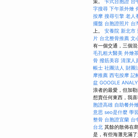
策。
卡式台胞證
台
字搜尋
下午茶外燴
按摩
搜尋引擎
老人
擺盤
台胞證照片
台
上。
安養院 新北市
片
台北整骨推薦
文
有一個交通，三個混
毛孔粗大醫美
外燴
骨
撥筋美容
清潔人
帳士
社團法人 財團
摩推薦
西屯按摩
記
盆
GOOGLE ANALY
浪者的最愛，但加勒
想賣任何東西，我
胞證高雄
自助餐外
意思
seo是什麼
學
整骨
台胞證宜蘭
台
台北
其餘的散佈在
是，有些海灘充滿