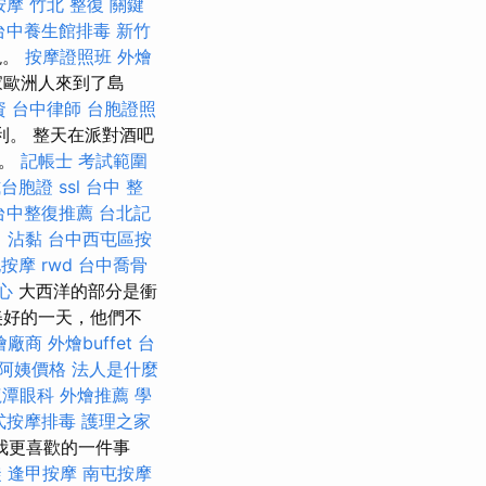
按摩
竹北 整復
關鍵
台中養生館排毒
新竹
現。
按摩證照班
外燴
家歐洲人來到了島
資
台中律師
台胞證照
利。 整天在派對酒吧
結。
記帳士 考試範圍
式台胞證
ssl
台中 整
台中整復推薦
台北記
。
沾黏
台中西屯區按
屯按摩
rwd
台中喬骨
心
大西洋的部分是衝
美好的一天，他們不
燴廠商
外燴buffet
台
阿姨價格
法人是什麼
龍潭眼科
外燴推薦
學
式按摩排毒
護理之家
我更喜歡的一件事
徒
逢甲按摩
南屯按摩