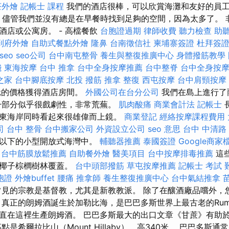
茶外燴
記帳士 課程
我們的酒店很棒，可以欣賞海灘和友好的員
儘管我們並沒有總是在早餐時找到足夠的空間，因為太多了。 
酒店或公寓房。 - 高檔餐飲
台胞證過期
律師收費
聽力檢查
助聽
到府外燴
自助式餐點外燴
隆鼻
台南徵信社
柬埔寨簽證
杜拜簽
seo
seo公司
台中南屯整骨
養生與整復推廣中心
身體撥筋教學
錢
東海按摩
台中 推拿
台中全身按摩推薦
台中整脊
台中全身按
之家
台中腳底按摩
北投 撥筋
推拿 整復
西屯按摩
台中肩頸按摩
元的價格獲得酒店房間。
外國公司在台分公司
我們在島上進行了
一部分似乎很戲劇性，非常荒蕪。
肌肉酸痛
商業會計法 記帳士
東海岸同時看起來很雄偉而上鏡。
商業登記
經絡按摩課程費用
司
台中 整骨
台中搬家公司
外資設立公司
seo 意思
台中 中清路
石以下的小型開放式海灣中。
輔聽器推薦
泰國簽證
Google商家
台中筋膜放鬆推薦
自助餐外燴
醫美項目
台中按摩排毒推薦
這
被椰子棕櫚樹林覆蓋。
台中頭部撥筋
草屯按摩推薦
記帳士 考試 
胞證
外燴buffet
腰痛
推拿師
養生整復推廣中心
台中氣結推拿
見的宗教是基督教，尤其是新教教派。 除了在釀酒廠品嚐外，
真正的朗姆酒誕生於加勒比海，是巴巴多斯世界上最古老的Rumlas
直在這裡生產朗姆酒。 巴巴多斯最大的出口文章《甘蔗》有助
點是希爾拉比山（Mount Hillaby），高340米。 巴巴多斯