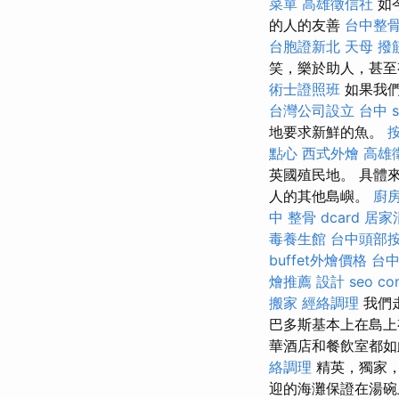
菜單
高雄徵信社
如
的人的友善
台中整
台胞證新北
天母 撥
笑，樂於助人，甚
術士證照班
如果我們
台灣公司設立
台中 s
地要求新鮮的魚。
點心
西式外燴
高雄
英國殖民地。 具體
人的其他島嶼。
廚
中 整骨 dcard
居家
毒養生館
台中頭部
buffet外燴價格
台
燴推薦
設計
seo co
搬家
經絡調理
我們
巴多斯基本上在島上
華酒店和餐飲室都
絡調理
精英，獨家，
迎的海灘保證在湯