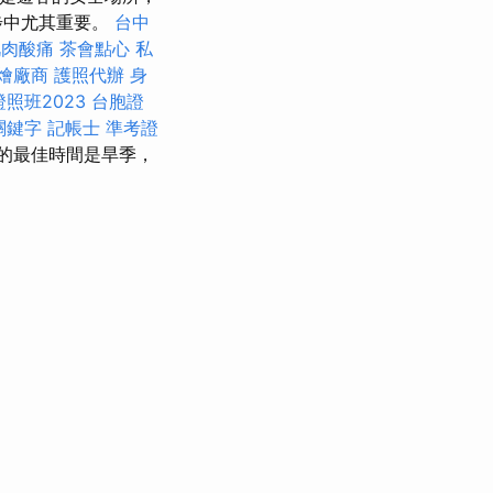
步中尤其重要。
台中
肌肉酸痛
茶會點心
私
燴廠商
護照代辦
身
照班2023
台胞證
 關鍵字
記帳士 準考證
的最佳時間是旱季，