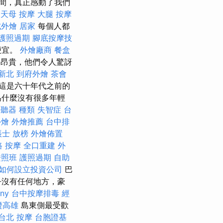
間，真正感動了我們
天母 按摩
大腿 按摩
式外燴
居家
每個人都
護照過期
腳底按摩技
便宜。
外燴廠商
餐盒
昂貴，他們令人驚訝
新北
到府外燴
茶會
這是六十年代之前的
為什麼沒有很多年輕
聽器 種類
失智症
台
外燴
外燴推薦
台中排
帳士 放榜
外燴佈置
 按摩
全口重建
外
證照班
護照過期
自助
如何設立投資公司
巴
乎沒有任何地方，豪
ny
台中按摩排毒
經
證高雄
島東側最受歡
台北 按摩
台胞證基