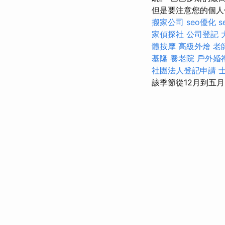
但是要注意您的個人
搬家公司
seo優化
s
家偵探社
公司登記
體按摩
高級外燴
老
基隆
養老院
戶外婚
社團法人登記申請
該季節從12月到五