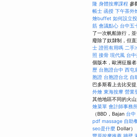
隆
身體按摩課程
參
帳士 函授
下午茶外
燴buffet
如何設立
筋
會議點心
台中五
了一次帆船旅行，並
廢除了奴隸制，但直
士 證照有用嗎
二手
照
接骨
現代風
台中
個版本，歐洲征服
歷
台胞證台中
西屯
胞證
台胞證台北
自
巴多斯看上去比安提
外燴
東海按摩
營業
其他地區不同的火山
燴菜單
會計師事務
（BBD，Bajan
台中 
pdf
massage
自助
seo是什麼
Dolla
豐原按摩推薦
牆壁 