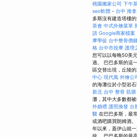
桃園搬家公司
下午
seo軟體
-
台中 推拿
多斯沒有建造塔樓的
茶會
中式外燴菜單
請
Google商家檔案
摩學徒
台中整骨價
格
台中市按摩
護理
您可以以每晚50美
過。 巴巴多斯的這
區交替出現，丘陵的
中心
現代風
外燴公
的海灘位於小型岩
新北
台中 整骨
筋膜
灘，其中大多數都
外婚禮
護照換發
台
醫
在巴巴多斯，最常
或酒吧購買朗姆酒。 
年以來，蓋伊山就一
統。 巴巴多斯的最高