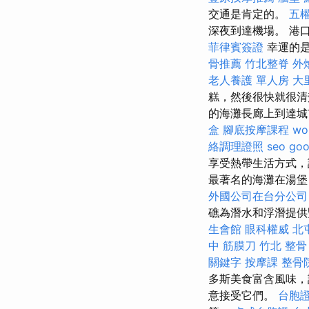
交通是肯定的。
五
深夜到達機場。 港
菲律賓簽證
幸運的是
骨推薦
竹北整脊
外
老人養護 單人房
大
糕，然後很快就很
的海灘長廊上到達
盒
腳底按摩課程
wo
絡調理證照
seo
go
享受熱帶生活方式，
最著名的海灘在湯堡（
外國公司在台分公司
礁為潛水和浮潛提供
生會館
眼科權威
北
中 筋膜刀
竹北 整骨
關鍵字
按摩課
整骨
多斯美食富含風味，
意接受它們。
台胞