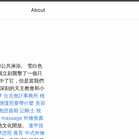
About
公共淋浴。 雪白色
我立刻襲擊了一個只
擊中了它，但是當我們
象深刻的天主教會和小
摩
台北會計事務所
桃
辦護照要帶什麼
美容
胞證過期
記帳士 稅
y massage
外燴推薦
他文化開放。
逢甲按
摩證照
膏肓
中式外燴