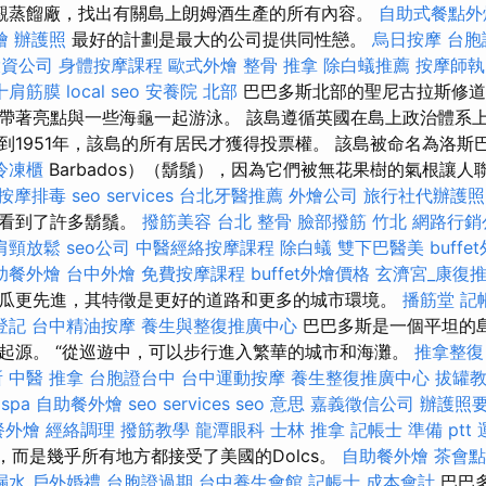
觀蒸餾廠，找出有關島上朗姆酒生產的所有內容。
自助式餐點外
燴
辦護照
最好的計劃是最大的公司提供同性戀。
烏日按摩
台胞
投資公司
身體按摩課程
歐式外燴
整骨 推拿
除白蟻推薦
按摩師執
十肩筋膜
local seo
安養院 北部
巴巴多斯北部的聖尼古拉斯修道
帶著亮點與一些海龜一起游泳。 該島遵循英國在島上政治體系上的
到1951年，該島的所有居民才獲得投票權。 該島被命名為洛斯巴
冷凍櫃
Barbados）（鬍鬚），因為它們被無花果樹的氣根讓
按摩排毒
seo services
台北牙醫推薦
外燴公司
旅行社代辦護照
者看到了許多鬍鬚。
撥筋美容
台北 整骨
臉部撥筋 竹北
網路行銷
肩頸放鬆
seo公司
中醫經絡按摩課程
除白蟻
雙下巴醫美
buff
助餐外燴
台中外燴
免費按摩課程
buffet外燴價格
玄濟宮_康復
瓜更先進，其特徵是更好的道路和更多的城市環境。
播筋堂
記
登記
台中精油按摩
養生與整復推廣中心
巴巴多斯是一個平坦的
起源。 “從巡遊中，可以步行進入繁華的城市和海灘。
推拿整復
所
中醫 推拿
台胞證台中
台中運動按摩
養生整復推廣中心
拔罐
spa
自助餐外燴
seo services
seo 意思
嘉義徵信公司
辦護照
餐外燴
經絡調理
撥筋教學
龍潭眼科
士林 推拿
記帳士 準備 ptt
r），而是幾乎所有地方都接受了美國的Dolcs。
自助餐外燴
茶會點
漏水
戶外婚禮
台胞證過期
台中養生會館
記帳士 成本會計
巴巴