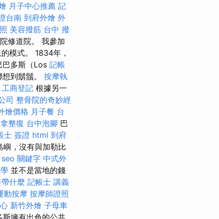
燴
月子中心推薦
記
證台南
到府外燴
外
照
美容撥筋
台中 撥
院修道院。 我參加
模式。 1834年，
巴多斯（Los
記帳
人聯想到鬍鬚。
按摩執
工商登記
根據另一
公司
整骨院的奇妙經
et外燴價格
月子餐
台
推拿整復
台中泡腳
巴
帳士 簽證
html
到府
島嶼，沒有與加勒比
seo 關鍵字
中式外
教學
並不是當地的錢
要帶什麼
記帳士 講義
運動按摩
按摩師證照
心
新竹外燴
子母車
多斯擁有出色的公共