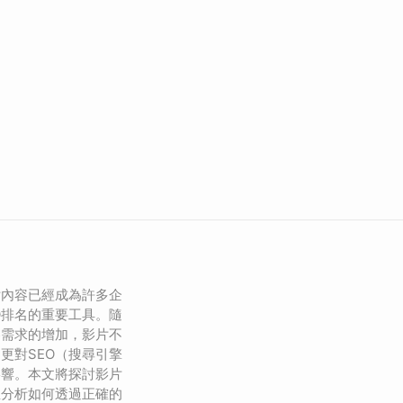
片內容已經成為許多企
O排名的重要工具。隨
容需求的增加，影片不
更對SEO（搜尋引擎
影響。本文將探討影片
並分析如何透過正確的