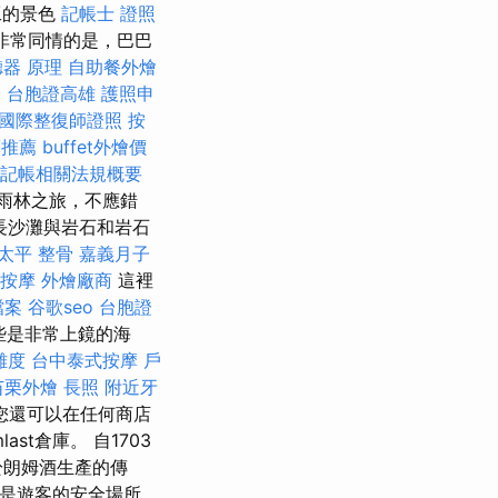
工的景色
記帳士 證照
非常同情的是，巴巴
器 原理
自助餐外燴
證
台胞證高雄
護照申
國際整復師證照
按
摩推薦
buffet外燴價
記帳相關法規概要
雨林之旅，不應錯
長沙灘與岩石和岩石
太平 整骨
嘉義月子
 按摩
外燴廠商
這裡
檔案
谷歌seo
台胞證
些是非常上鏡的海
難度
台中泰式按摩
戶
苗栗外燴
長照
附近牙
您還可以在任何商店
t倉庫。 自1703
於朗姆酒生產的傳
通常是遊客的安全場所，