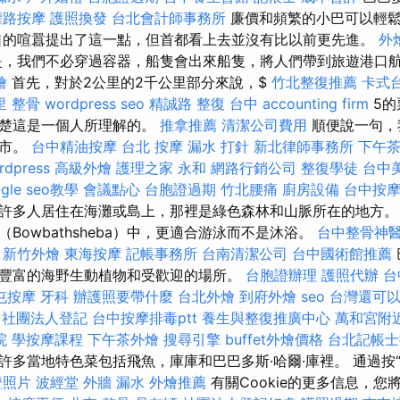
權路按摩
護照換發
台北會計師事務所
廉價和頻繁的小巴可以輕鬆
口的喧囂提出了這一點，但首都看上去並沒有比以前更先進。
外
，我們不必穿過容器，船隻會出來船隻，將人們帶到旅遊港口
燴
首先，對於2公里的2千公里部分來說，$
竹北整復推薦
卡式
里 整骨
wordpress seo
精誠路 整復 台中
accounting firm
5的
清楚這是一個人所理解的。
推拿推薦
清潔公司費用
順便說一句，
城市。
台中精油按摩
台北 按摩
漏水 打針
新北律師事務所
下午
rdpress
高級外燴
護理之家 永和
網路行銷公司
整復學徒
台中
ogle seo教學
會議點心
台胞證過期
竹北腰痛
廚房設備
台中按
許多人居住在海灘或島上，那裡是綠色森林和山脈所在的地方。
Bowbathsheba）中，更適合游泳而不是沐浴。
台中整骨神
新竹外燴
東海按摩
記帳事務所
台南清潔公司
台中國術館推薦
豐富的海野生動植物和受歡迎的場所。
台胞證辦理
護照代辦
台
屯按摩
牙科
辦護照要帶什麼
台北外燴
到府外燴
seo
台灣還可
社團法人登記
台中按摩排毒ptt
養生與整復推廣中心
萬和宮附
院
學按摩課程
下午茶外燴
搜尋引擎
buffet外燴價格
台北記帳士
許多當地特色菜包括飛魚，庫庫和巴巴多斯·哈爾·庫裡。 通過按
證照片
波經堂
外牆 漏水
外燴推薦
有關Cookie的更多信息，您