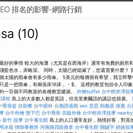
SEO 排名的影響-網路行銷
sa (10)
最好的事情 較大的海灘（尤其是在西海岸）通常有免費的廁所和
淺藍色水，床略深。 同時，太陽已經熄滅了，您還需要什麼？ 
個太陽的雨傘會有多少雨傘。 5美元的報價很有希望，我立即
只是一把雨傘，有兩張床16床， - $。 這裡的教堂包括令人印
約一百個不同教派的各種教堂建築。
外燴buffet
台中輕井澤按
摩課程
島上的大多數人都是英語，但克里奧爾語的講話也很廣。
中喬骨盆
自助餐
台中眼科
台胞證過期
seo 意思
助聽器 推薦
台
摩
台中外燴
墊下巴
台中喬骨
高級外燴
台中輕井澤按摩
nearb
o
新竹 按摩
台中養生館
島上的人口通常友好，熱情好客，對其
用冰箱
律師事務所
河南路四段推拿
台中養生館
關鍵字
經絡按