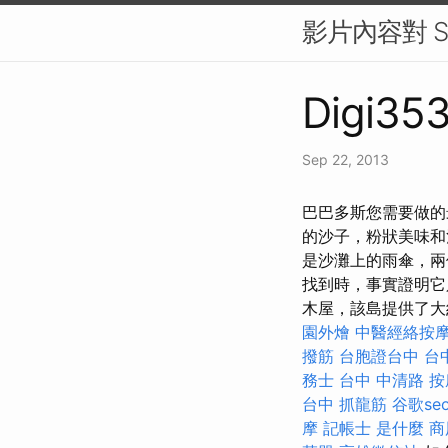
影片內容對 
Digi353
Sep 22, 2013
巴巴多斯您需要做的
的沙子，粉狀美味和
是沙灘上的雨傘，兩
找到時，事實證明它
木屋，該島提供了大
園外燴
中醫經絡按
撥筋
台胞證台中
台
務士
台中 中清路 按
台中 抓龍筋
谷歌se
摩
記帳士 是什麼
商