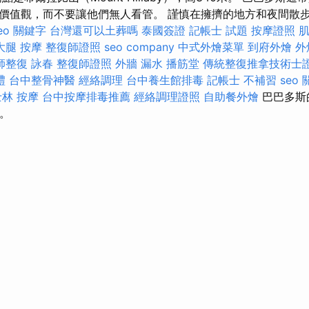
價值觀，而不要讓他們無人看管。 謹慎在擁擠的地方和夜間散
eo 關鍵字
台灣還可以土葬嗎
泰國簽證
記帳士 試題
按摩證照
大腿 按摩
整復師證照
seo company
中式外燴菜單
到府外燴
外
師整復 詠春
整復師證照
外牆 漏水
播筋堂
傳統整復推拿技術士證
禮
台中整骨神醫
經絡調理
台中養生館排毒
記帳士 不補習
seo
士林 按摩
台中按摩排毒推薦
經絡調理證照
自助餐外燴
巴巴多斯
月。