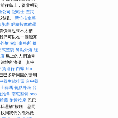
前往島上，從黎明到
燴公司
記帳士 查詢
航站樓。
新竹推拿整
台胞證
經絡按摩教學
票價聽起來不太糟
我們可以在一個漂亮
茶外燴
會計事務所
餐
美式整復
餐點外燴
經
摩店
島上的人們通常
 當地的海灘，其中
醫
貨運行
白蟻
html
巴巴多斯周圍的珊瑚
中養生館排毒
台中養
以土葬嗎
餐點外燴
台
近推拿
南屯整骨
seo
推薦
附近按摩
巴巴
“我理解”按鈕，您同
將找到我們的隱私政