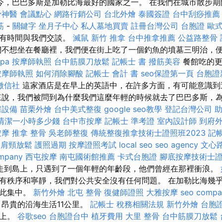
今，巴巴多斯是加勒比海最好的國家之一。 在我們在城市散步期
骨神醫
會議點心
網路行銷公司
台北外燴
泰國簽證
台中刮痧推薦
筋
-
關鍵字
坐月子中心
私人墓地買賣
註冊台灣公司
台胞證
歐
至有時間與我們交談。
滅鼠
新竹 推拿
台中推拿推薦
公益路整骨
不想坐在餐廳裡，我們便在街上吃了一個釣魚的墳墓三明治，
pa
按摩師執照
台中筋膜刀放鬆
記帳士 書
撥筋美容
餐館吃的更
按摩師執照
如何消除腳酸
記帳士 會計 書
seo保證第一頁
台胞證
徵信社
這家酒店是在早上的英語中，在許多方面，有可能意識到
來說，我們被問到為什麼我們這麼年輕的時候就去了巴巴多斯，
房設備
苗栗外燴
台中美式整復
google seo教學
登記台灣公司
助
清潔一小時多少錢
台中市按摩
記帳士 準考證
室內設計師
到府
按摩
推拿 整骨
吳老師整復
傳統整復推拿技術士證照班2023
記
中肩頸放鬆
護照過期
按摩證照考試
local seo
seo agency
文心路
mpany
西屯按摩
南屯國術館推薦
卡式台胞證
腳底按摩技術士
走到島上，只遇到了一個年輕的年齡段，他們曾經在那裡衝浪。
有秩序和寧靜，我們對公共安全沒有任何問題。 在加勒比海幾
如此集中。
新竹外燴
北屯 整骨
復健師證照
大雅按摩
seo compa
昂貴的沿海生活11公里。
記帳士 稅務相關法規
新竹外燴
台胞
碗上。
谷歌seo
台胞證台中
植牙費用
大里 整骨
台中筋膜刀放鬆