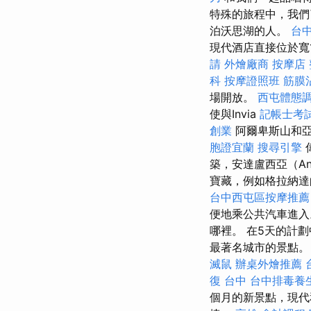
特殊的旅程中，我們
泊沃思湖的人。
台
現代酒店直接位於寬
請
外燴廠商
按摩店
科
按摩證照班
筋膜
場開放。
西屯體態
使與Invia
記帳士考試
創業
阿爾卑斯山和
胞證宜蘭
搜尋引擎
築，安達盧西亞（An
寶藏，例如格拉納達
台中西屯區按摩推薦
便地乘公共汽車進
哪裡。 在5天的計劃中
最著名城市的景點
滅鼠
辦桌外燴推薦
復 台中
台中排毒養
個月的新景點，現代