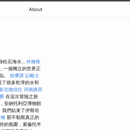
About
綠松石海水...
外燴推
，一個獨立的世界正
相似。
按摩課
記帳士
現了很多乾淨的水和
新北徵信社
河南路四
要
在這次冒險之旅
，安納托利亞博物館
，我們結束了伊斯坦
外燴
那不勒斯真正的
特的氛圍，索倫托半