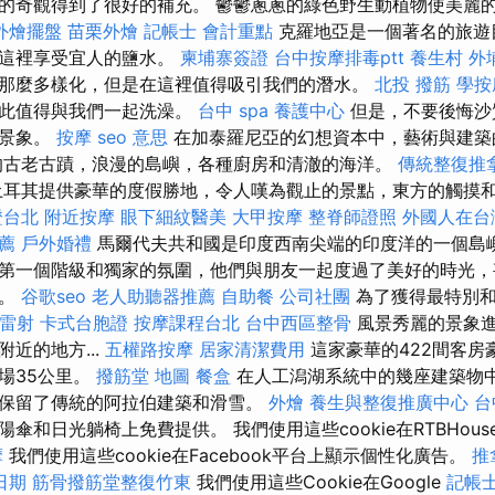
的奇觀得到了很好的補充。 鬱鬱蔥蔥的綠色野生動植物使美麗
外燴擺盤
苗栗外燴
記帳士 會計重點
克羅地亞是一個著名的旅遊
在這裡享受宜人的鹽水。
柬埔寨簽證
台中按摩排毒ptt
養生村
外
那麼多樣化，但是在這裡值得吸引我們的潛水。
北投 撥筋
學按
因此值得與我們一起洗澡。
台中 spa
養護中心
但是，不要後悔沙
的景象。
按摩
seo 意思
在加泰羅尼亞的幻想資本中，藝術與建築
的古老古蹟，浪漫的島嶼，各種廚房和清澈的海洋。
傳統整復推
耳其提供豪華的度假勝地，令人嘆為觀止的景點，東方的觸摸
證台北
附近按摩
眼下細紋醫美
大甲按摩
整脊師證照
外國人在台
薦
戶外婚禮
馬爾代夫共和國是印度西南尖端的印度洋的一個島嶼國
第一個階級和獨家的氛圍，他們與朋友一起度過了美好的時光，
鬆。
谷歌seo
老人助聽器推薦
自助餐
公司社團
為了獲得最特別和
雷射
卡式台胞證
按摩課程台北
台中西區整骨
風景秀麗的景象
近的地方...
五權路按摩
居家清潔費用
這家豪華的422間客房
場35公里。
撥筋堂 地圖
餐盒
在人工潟湖系統中的幾座建築物
保留了傳統的阿拉伯建築和滑雪。
外燴
養生與整復推廣中心
台
傘和日光躺椅上免費提供。 我們使用這些cookie在RTBHou
摩
我們使用這些cookie在Facebook平台上顯示個性化廣告。
推
日期
筋骨撥筋堂整復竹東
我們使用這些Cookie在Google
記帳士