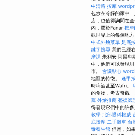
中清路 按摩
wordpr
包放在冷靜的家中
店，也值得詢問在
內，屬於Fanar
按摩
觀世界上的每個地方
中式外燴菜單
足底
鍵字搜尋
我們已經在
摩課
朱利安·阿爾卑斯山
中，他們可以發現貝
市。
會議點心
word
地區的特徵。
逢甲
時啤酒甚至Wafri。
的食物，考古奇觀，
薦
外燴推薦
整復師
得發現它們中的許多
教學
北部眼科權威
底按摩
二手攤車
台
毒養生館
但是，如果