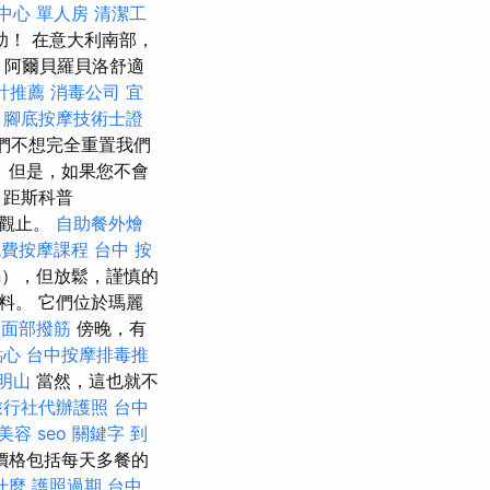
中心 單人房
清潔工
！ 在意大利南部，
 阿爾貝羅貝洛舒適
計推薦
消毒公司
宜
腳底按摩技術士證
們不想完全重置我們
 但是，如果您不會
 距斯科普
嘆為觀止。
自助餐外燴
免費按摩課程
台中 按
in），但放鬆，謹慎的
料。 它們位於瑪麗
面部撥筋
傍晚，有
點心
台中按摩排毒推
明山
當然，這也就不
旅行社代辦護照
台中
美容
seo 關鍵字
到
價格包括每天多餐的
什麼
護照過期
台中