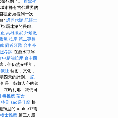
都都想到了。
推拿學
城市擁有古代世界的
都是必須看到一次
nar
護照代辦
記帳士
現代2層建築的長廊。
矯正
高雄搬家
外燴廠
脹氣 按摩
第二專長
薦
附近牙醫
台中外
照考試
在潛水或浮
台中精油按摩
台中西
遠，但仍然光明年，
葬儀社
藝術，文化，
為期四天的計劃。
記
但是，鼓舞人心的領
。 在哈瓦那，我們可
排毒推薦
茶會
 整骨
seo是什麼
根
類型的cookie都需
記帳士推薦
第三方服