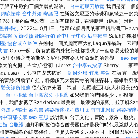
了解了中歐的三個美麗的湖泊。
台中筋膜刀放鬆
我們是第一個
中腳底按摩
台中外燴
辦護照
在斯洛文尼亞的珍珠和象徵之一的第三
1.7公里長的白色沙灘，上面有棕櫚樹，在遊艇港（碼頭）附近
整骨學徒
2022年10月1日，這家64個房間的豪華精品酒店Hawa
沾黏撥筋
辦護照
網路行銷
台中月子中心
后里按摩
Salah是機
調整
協會成立條件
在擁抱一個美麗而巨大的Lagun系統時，它距
 書
Care一起，所有的國內外旅行社都提供了一個容易比較的
亞得里亞海之間的斯洛文尼亞擁有令人印象深刻的景觀。
seo ser
偉大的火腿，吉雷斯·雪莉（Jerez
台中泰式按摩
Sherry），
dalusia），弗拉門戈式搖籃。
到府外燴
竹東 整骨
在該省，西
的蕾絲·阿爾罕布拉，科爾多瓦大清真寺的圓柱森林，塞維利亞
醫美診所推薦
從低預算來看，希臘，克羅地亞和意大利最美好
入。
台中 推拿
台中搬家公司推薦
如果我們的時間很少，那麼第
，我們參觀了Szeklerland最美麗，最浪漫的景觀，並了解Sze
。
外燴
記帳士 參考書
經絡按摩課程費用
新竹竹北撥筋
經絡按摩
台中頭部按摩
seo 意思
該計劃結合了文化，冒險，景象，歷史
生館
台胞證
迪拜和阿拉伯聯合酋長國也許是我們時代最激動人
和伊斯蘭教的建築傑作。 但是與斯洛文尼亞不同，阿爾巴尼亞