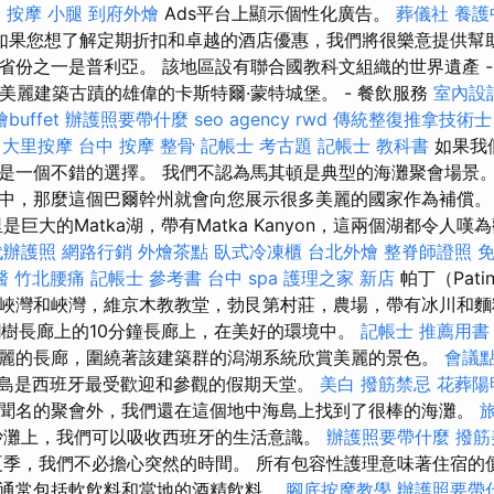
E
按摩 小腿
到府外燴
Ads平台上顯示個性化廣告。
葬儀社
養護
如果您想了解定期折扣和卓越的酒店優惠，我們將很樂意提供幫助
省份之一是普利亞。 該地區設有聯合國教科文組織的世界遺產 -
的美麗建築古蹟的雄偉的卡斯特爾·蒙特城堡。 - 餐飲服務
室內設
buffet
辦護照要帶什麼
seo agency
rwd
傳統整復推拿技術士
大里按摩
台中 按摩 整骨
記帳士 考古題
記帳士 教科書
如果我
是一個不錯的選擇。 我們不認為馬其頓是典型的海灘聚會場景。
中，那麼這個巴爾幹州就會向您展示很多美麗的國家作為補償。
公里是巨大的Matka湖，帶有Matka Kanyon，這兩個湖都令人
代辦護照
網路行銷
外燴茶點
臥式冷凍櫃
台北外燴
整脊師證照
醫
竹北腰痛
記帳士 參考書
台中 spa
護理之家 新店
帕丁（Pat
峽灣和峽灣，維京木教教堂，勃艮第村莊，農場，帶有冰川和麵
棕櫚樹長廊上的10分鐘長廊上，在美好的環境中。
記帳士 推薦用書
麗的長廊，圍繞著該建築群的潟湖系統欣賞美麗的景色。
會議
島是西班牙最受歡迎和參觀的假期天堂。
美白
撥筋禁忌
花葬陽
聞名的聚會外，我們還在這個地中海島上找到了很棒的海灘。
沙灘上，我們可以吸收西班牙的生活意識。
辦護照要帶什麼
撥筋
季，我們不必擔心突然的時間。 所有包容性護理意味著住宿的
通常包括軟飲料和當地的酒精飲料。
腳底按摩教學
辦護照要帶