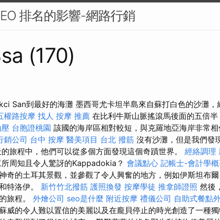
SEO 排名的影響-網路行銷
sa (170)
s's Akci San到最好的海灘 墨西哥尤卡坦半島來自蘇打白色的沙灘，
五權路按摩
找人
按摩 推薦
在比利牛斯山脈搖滾馬後面的五倍半
油壓
台胞證桃園
該國的海岸區相對較短，與克羅地亞海岸非常
行銷公司
台中 按摩
醫美項目
台北 撥筋
沒有沙灘，但是我們發
天的旅程中，他們可以從多個方面發現這個奇蹟世界。
經絡調理
周知且令人驚訝的Kappadokia？
會議點心
記帳士-會計學概
神奇的土耳其景觀，並參觀了令人興奮的地方，例如伊斯坦布爾
琴和特洛伊。
新竹竹北撥筋
護照換發
按摩學徒
推拿師證照
然後
忘的旅程。
外燴公司
seo是什麼
附近按摩
禮儀公司
自助式餐點
蘇威的令人難以置信的美麗以及在龐貝停止的時光創造了一種獨