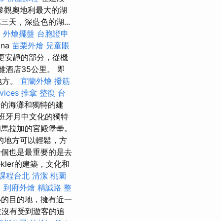
參觀奧地利最大的湖
天，深藍色的湖...
。
外燴擺盤
台胞證申
na
苗栗外燴
兒童眼
場更安靜的部分，從機
離酒店35公里。 即
地方。
宜蘭外燴
撥筋
vices
推拿 整復
台
豪華的海灘和獨特的建
班牙月中文化的獨特
和馬拉加的宮殿堡壘。
的地方可以輕鬆，方
一個也是最重要的是去
kler的建築，文化和
課程台北
清潔
桃園
。
到府外燴
精誠路 整
心的目的地，擁有近一
並沒有受到遊客的追