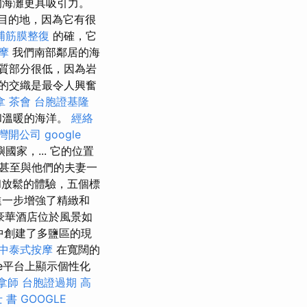
的海灘更具吸引力。
目的地，因為它有很
埔筋膜整復
的確，它
摩
我們南部鄰居的海
質部分很低，因為岩
的交織是最令人興奮
拿
茶會
台胞證基隆
和溫暖的海洋。
經絡
灣開公司
google
家，... 它的位置
甚至與他們的夫妻一
放鬆的體驗，五個標
進一步增強了精緻和
豪華酒店位於風景如
中創建了多鹽區的現
中泰式按摩
在寬闊的
se平台上顯示個性化
拿師
台胞證過期
高
 書
GOOGLE