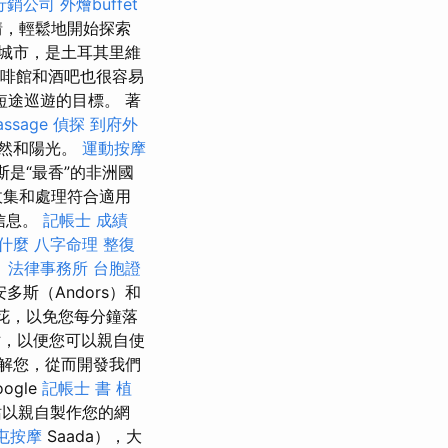
行銷公司
外燴buffet
情，輕鬆地開始探索
港口城市，是土耳其里維
啡館和酒吧也很容易
途巡遊的目標。 著
assage
偵探
到府外
自然和陽光。
運動按摩
斯是“最香”的非洲國
收集和處理符合適用
信息。
記帳士 成績
什麼
八字命理 整復
。
法律事務所
台胞證
多斯（Andors）和
花，以免您每分鐘落
網站，以便您可以親自使
來了解您，從而開發我們
ogle
記帳士 書
植
網站以親自製作您的網
屯按摩
Saada），大