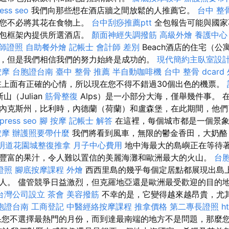
ess seo
我們向那些想在酒店牆之間放鬆的人推薦它。
台中 整
，您不必將其花在食物上。
台中刮痧推薦ptt
全包報告可能與國家
全包框架內提供所選酒店。
顏面神經失調撥筋
高級外燴
養護中心
師證照
自助餐外燴
記帳士 會計師 差別
Beach酒店的住宅（公
，但是我們相信我們的努力始終是成功的。
現代簡約主臥室設
按摩
台胞證台南
臺中 整骨 推薦
半自動咖啡機
台中 整骨 dcard
上面有正確的心情，所以現在您不得不錯過30個出色的機票。
（Julian
筋骨整復
Alps）是一小部分大海，僅舉幾件事。 
內克斯州，比利時，內德蘭（荷蘭）和盧森堡，在此期間，他們
press seo
腳 按摩
記帳士 解答
在這裡，每個城市都是一個景象
按摩
辦護照要帶什麼
我們將看到風車，無限的鬱金香田，大奶酪
明道花園城整復推拿
月子中心費用
地中海最大的島嶼正在等待
豐富的果汁，令人難以置信的美麗海灘和歐洲最大的火山。
台
證照
腳底按摩課程
外燴
西西里島的幾乎每個定居點都展現出島
人。 儘管競爭日益激烈，但克羅地亞還是歐洲最受歡迎的目的
台灣公司設立
茶會
美容撥筋
不幸的是，它變得越來越昂貴，尤
胞證台南
工商登記
中醫經絡按摩課程
推拿價格
第二專長證照
h
您不選擇最熱門的月份，而到達最南端的地方不是問題，那麼