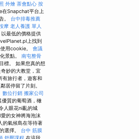
照
外燴
茶會點心
按
在Snapchat平台上
廣告。
台中排毒推薦
 按摩
老人養護 單人
下，以最低的價格提供
velPlanet.pl上找到
用cookie。
會議
文化景點。
南屯整骨
目標。 如果您真的想
是奇妙的大教堂，宜
所有旅行者，遊客和
亞鄰居停留了片刻。
。
數位行銷
搬家公司
其優質的葡萄酒，橄
人眼花ni亂的城
和愛的女神將海泡沫
人的氣候島在等待著
佳的選擇。
台中 筋膜
師
舒壓課程
在這段