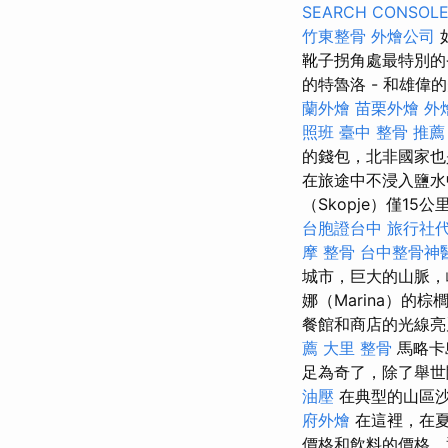
SEARCH CONSOL
竹東整骨
外燴公司
靴子拐角處最特別的
的特魯洛 - 和雄偉
蘭外燴
苗栗外燴
外燴
照班
臺中 整骨 推薦
的錢包，北非國家也
在旅途中不浸入鹽水
（Skopje）僅15
台胞證台中
旅行社
摩 整骨
台中整骨神
城市，巨大的山脈，
娜（Marina）的
餐館和商店的光線亮
薦
大里 整骨
馬略卡
足為奇了，除了舉世
油壓
在典型的山區
府外燴
在這裡，在夏
價格和飲料的價格，