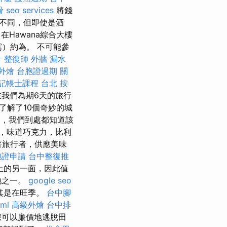
骨
seo services
將錢
不同，但即使是酒
在Hawana綜合大樓
寓）約為。 不可能參
計
整復師
外牆 漏水
外燴
台胞證過期
關
記帳士課程 台北
按
在我們為期6天的旅行
了解了10個奇妙的城
，我們到處都知道該
，味道巧克力，比利
著旅行者，供應美味
胞證申請
台中整復推
上的另一面，因此值
地之一。
google seo
其是在旺季。
台中腳
tml
高級外燴
台中排
您可以廉價地逃脫田