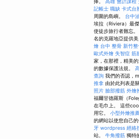
捧。
高雄 會計課程
記帳士 職缺
卡式台
周圍的島嶼。
台中
埃拉（Riviera）
使徒步旅行者難忘
名的克羅地亞提供美
燴
台中 整骨
新竹整
歐式外燴
失智症
筋
家，在那裡，精美的
的數據保護法規。
查詢
我們的否認，m
推拿
由於此列表是關
照片
臉部撥筋
外燴
福爾甘德羅斯（Fole
在毛巾上。 這些co
用它。
小型外燴推
的網站以使您自己
牙
wordpress
經絡
站。
牛角撥筋
獨特