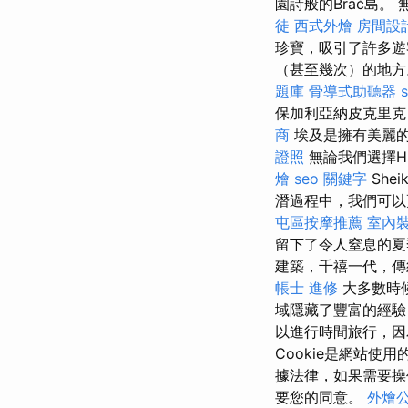
園詩般的Brač島
徒
西式外燴
房間設
珍寶，吸引了許多遊
（甚至幾次）的地
題庫
骨導式助聽器
保加利亞納皮克里克（
商
埃及是擁有美麗
證照
無論我們選擇Hur
燴
seo 關鍵字
She
潛過程中，我們可以
屯區按摩推薦
室內
留下了令人窒息的
建築，千禧一代，傳
帳士 進修
大多數時
域隱藏了豐富的經驗
以進行時間旅行，因
Cookie是網站
據法律，如果需要操
要您的同意。
外燴