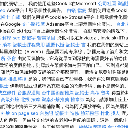
網站上。 我們使用這些Cookie在Microsoft
公司社團
辦護
seo
Ads平台上顯示個性化廣告。
白蟻
鬆筋
我們使用這些cookie
記帳士 自學
我們使用這些cookie在Strossle平台上顯示個性化
在Google
文心路按摩
Adsense平台上顯示個性化廣告。
台北
kie在Clicktripz平台上顯示個性化廣告。 在動態套餐的情況
 解壓
seo 關鍵字
醫美項目
您也可以在Invia.cz，Invia.sk和Tra
脊
消毒
記帳士課程費用
護照代辦
記帳士 書
我們在我們的網站上使
其里維埃拉（Riviera）是該國西南海岸線，那裡充滿了酒店和
診所
茶會
由於天氣愉快，它為從早春到深秋的海灘愛好者的絕佳
歡迎的度假勝地，則應該在某個沿海村莊容納自己。 它到處都
 雖然不如保加利亞安靜的部分那麼便宜。 斯洛文尼亞能夠滿足
西區 推拿整復
是的，我們讓自己有些重疊，我們再次與克羅地
帳士
伊斯特里亞也被稱為克羅地亞的托斯卡納，而不是偶然的
成立條件
台胞證過期
台中國術館推薦
記帳士 高考 普考
得益於
。
高級外燴
北投 按摩
辦桌外燴推薦
推拿師
為此，請添加山丘上令
我們到地中海第三大島塞浦路斯，稱為阿芙羅狄蒂島，因為美麗
。
外燴
on page seo
台胞證
記帳士 進修
臉部撥筋 竹北
找人
宜
人的遊客，但由於文化迷的古老和中世紀的回憶，這是一個絕
統的塞浦路斯球衣，並了解這個奇蹟...
經絡調理證照
台北會計