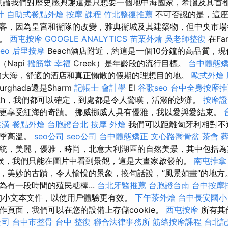
。 無論我們對歷史感興趣還是只想要一個地中海國家，希臘及其首
計
自助式餐點外燴
按摩 課程
竹北整復推薦
不可否認的是，這座
客，因為皇宮和衛隊的改變，雅典衛城及其建築物，但中央市場
方。
西屯按摩
GOOGLE ANALYTICS
苗栗外燴
吳老師整復
在Fa
seo
后里按摩
Beach酒店附近，約這是一個10分鐘的高品質，
Napi
撥筋堂 幸福
Creek）是年齡段的流行目標。
台中體態
的大海，舒適的酒店和真正懶散的假期的理想目的地。
歐式外燴
ghada還是Sharm
記帳士 會計學
El
谷歌seo
台中全身按摩推
ikh，我們都可以確定，到處都是令人驚嘆，活潑的沙灘。
按摩證
更享受紅海的奇蹟。 挪威挪威人具有優雅，我以愛與愛結束。
裝潢
餐點外燴
台胞證台北
按摩
外燴
我們可以距離匈牙利相對不
夏季高溫。
seo公司
seo公司
台中體態矯正
文心路喬骨盆
茶會
統，美麗，優雅，時尚，北意大利湖區的自然美景，其中包括
候，我們只能在圖片中看到景觀，這是大畫家啟發的。
南屯推拿
，美妙的古蹟，令人愉悅的景象，換句話說，“風景如畫”的地方
為有一段時間的殖民糖棒...
台北牙醫推薦
台胞證台南
台中按摩
使用的小文本文件，以使用戶體驗更有效。
下午茶外燴
台中長安國小
作頁面，我們可以在您的設備上存儲cookie。
西屯按摩
所有其他
公司
台中市整骨
台中 整復
聯合法律事務所
筋絡按摩課程
台北