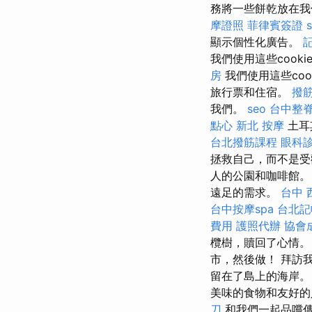
務將一些餅乾放在我們的
摩證照
菲律賓簽證
顯示個性化廣告。
我們使用這些cookie
房
我們使用這些coo
旅行票和住宿。
撥筋
我們。
seo
台中整
點心
新北 按摩
土耳
台北撥筋課程
眼科
拯救自己，而不是受
人的公園和咖啡館。
遠足的需求。
台中 
台中按摩spa
台北記
費用
護照代辦
協會
欖樹，贖回了心情
市，然後做！ 拜訪
留在了島上的海岸
美味的食物和友好的
刀
和我們一起品嚐傳