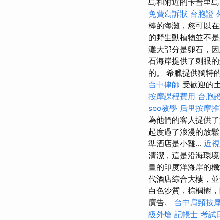
島和附近的卡普里島
免費寫訴狀
台胞證
棒的海灘，您可以
的野生動植物並不是
灘大部分是卵石，
石海岸提供了刺眼
的。 希臘提供獨特
台中律師
受歡迎的土
按摩課程費用
台胞
seo教學
后里按摩推
為他們的客人提供了
起度過了浪漫的放
準酒店是小雞...
近視
清潔，這是沿海環境附
畫的印度洋海岸的機
代酒店綜合大樓，並
白色沙質，棕櫚樹，陽
廣告。
台中肩頸按
級外燴
記帳士 考試