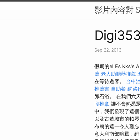
影片內容對 
Digi353
Sep 22, 2013
假期的el Es Kk
薦
老人助聽器推薦
在等待遊客。
台中
推薦書
自助餐
網路
卵石浴。 在我們六
段推拿
誰不會熟悉眾所
中，我們發現了這個
以及古董城市的帕
布爾的這一令人難
意大利南部喧囂，維