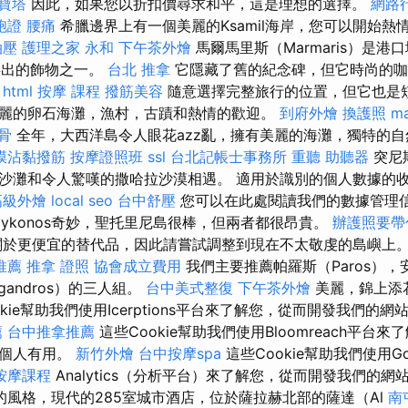
寶塔
因此，如果您以折扣價尋求和平，這是理想的選擇。
網路
胞證
腰痛
希臘邊界上有一個美麗的Ksamil海岸，您可以開始熱
油壓
護理之家 永和
下午茶外燴
馬爾馬里斯（Marmaris）是
最傑出的飾物之一。
台北 推拿
它隱藏了舊的紀念碑，但它時尚的咖
。
html
按摩 課程
撥筋美容
隨意選擇完整旅行的位置，但它也是短
麗的卵石海灘，漁村，古蹟和熱情的歡迎。
到府外燴
換護照
m
骨
全年，大西洋島令人眼花azz亂，擁有美麗的海灘，獨特的
膜沾黏撥筋
按摩證照班
ssl
台北記帳士事務所
重聽 助聽器
突尼
沙灘和令人驚嘆的撒哈拉沙漠相遇。 適用於識別的個人數據的
高級外燴
local seo
台中舒壓
您可以在此處閱讀我們的數據管理
ykonos奇妙，聖托里尼島很棒，但兩者都很昂貴。
辦護照要帶
於更便宜的替代品，因此請嘗試調整到現在不太敬虔的島嶼上
推薦
推拿 證照
協會成立費用
我們主要推薦帕羅斯（Paros），安
gandros）的三人組。
台中美式整復
下午茶外燴
美麗，錦上添
okie幫助我們使用Icerptions平台來了解您，從而開發我們的
薦
台中推拿推薦
這些Cookie幫助我們使用Bloomreach平台
的個人有用。
新竹外燴
台中按摩spa
這些Cookie幫助我們使用Go
按摩課程
Analytics（分析平台）來了解您，從而開發我們的
的風格，現代的285室城市酒店，位於薩拉赫北部的薩達（Al
南