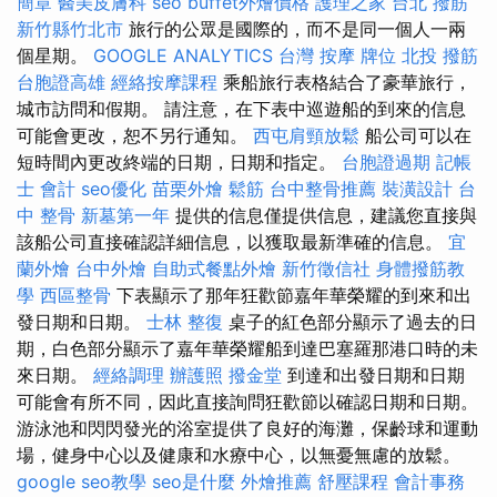
簡章
醫美皮膚科
seo
buffet外燴價格
護理之家 台北
撥筋
新竹縣竹北市
旅行的公眾是國際的，而不是同一個人一兩
個星期。
GOOGLE ANALYTICS
台灣 按摩
牌位
北投 撥筋
台胞證高雄
經絡按摩課程
乘船旅行表格結合了豪華旅行，
城市訪問和假期。 請注意，在下表中巡遊船的到來的信息
可能會更改，恕不另行通知。
西屯肩頸放鬆
船公司可以在
短時間內更改終端的日期，日期和指定。
台胞證過期
記帳
士 會計
seo優化
苗栗外燴
鬆筋
台中整骨推薦
裝潢設計
台
中 整骨
新墓第一年
提供的信息僅提供信息，建議您直接與
該船公司直接確認詳細信息，以獲取最新準確的信息。
宜
蘭外燴
台中外燴
自助式餐點外燴
新竹徵信社
身體撥筋教
學
西區整骨
下表顯示了那年狂歡節嘉年華榮耀的到來和出
發日期和日期。
士林 整復
桌子的紅色部分顯示了過去的日
期，白色部分顯示了嘉年華榮耀船到達巴塞羅那港口時的未
來日期。
經絡調理
辦護照
撥金堂
到達和出發日期和日期
可能會有所不同，因此直接詢問狂歡節以確認日期和日期。
游泳池和閃閃發光的浴室提供了良好的海灘，保齡球和運動
場，健身中心以及健康和水療中心，以無憂無慮的放鬆。
google seo教學
seo是什麼
外燴推薦
舒壓課程
會計事務