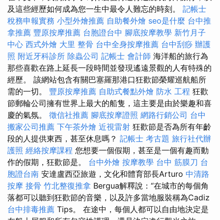
及這些經歷如何成為您一生中最令人難忘的時刻。
記帳士
稅務申報實務
小型外燴推薦
自助餐外燴
seo是什麼
台中推
拿推薦
豐原按摩推薦
台胞證台中
腳底按摩教學
新竹月子
中心
西式外燴
大里 整骨
台中全身按摩推薦
台中刮痧
辦護
照
附近牙科診所
除蟲公司
記帳士 會計師
海洋船的旅行為
那些喜歡在路上延長一段時間並發現遙遠景觀的人有特殊的
經歷。 該網站包含有關巴塞羅那港口狂歡節榮耀巡航船所
需的一切。
豐原按摩推薦
自助式餐點外燴
防水 工程
狂歡
節郵輪​​公司擁有世界上最大的船隻，這主要是由於樂趣和喜
慶的氣氛。
徵信社推薦
腳底按摩證照
網路行銷公司
台中
搬家公司推薦
下午茶外燴
近視雷射
狂歡節是否為所有年齡
段的人提供東西，甚至休息嗎？
記帳士 考古題
旅行社代辦
護照
經絡按摩課程
您想要一個假期，甚至是一個有趣而動
作的假期，狂歡節是。
台中外燴
按摩教學
台中 筋膜刀
台
胞證台南
安達盧西亞旅遊，文化和體育部長Arturo
中清路
按摩
接骨
竹北整復推拿
Bergua解釋說：“在城市的每個角
落都可以聽到狂歡節的音樂，以及許多當地服裝稱為Cadiz
台中排毒推薦
Tips。 在途中，每個人都可以自由地決定是