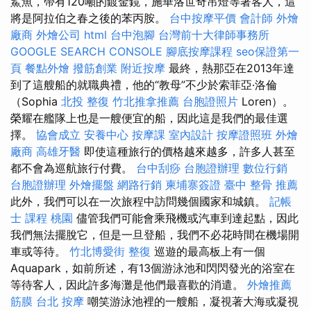
鯊魚，帶有120噸的鍍金鏡，施華洛世奇吊燈等著客人，這
將是阿拉伯之春之後的苯丙胺。
台中按摩平價
會計師
外燴
廠商
外燴公司
html
台中泡腳
台灣前十大律師事務所
GOOGLE SEARCH CONSOLE
腳底按摩課程
seo保證第一
頁
餐點外燴
撥筋創業
附近按摩
最終，熱那亞在2013年達
到了這艘船的就職典禮，他的“教母”不少於索菲亞·洛倫
（Sophia
北投 整復
竹北推拿推薦
台胞證照片
Loren）。
榮耀在艦隊上也是一艘便宜的船，因此這是我們的最佳選
擇。
協會成立
安養中心
按摩課
室內設計
按摩證照班
外燴
廠商
高雄牙醫
即使這種旅行的價格越來越多，許多人甚至
都不會為巡航旅行付費。
台中刮痧
台胞證辦理
數位行銷
台胞證辦理
外燴擺盤
網路行銷
柬埔寨簽證
臺中 整骨 推薦
此外，我們可以在一次旅程中訪問幾個國家和城鎮。
記帳
士 課程 桃園
儘管我們可能會乘飛機或汽車到達起點，因此
我們無法擺脫它，但是一旦登船，我們不必花時間在機場開
車或等待。
竹北博愛街 整復
巡遊的最高板上有一個
Aquapark，如前所述，有13個游泳池和閃閃發光的浴室在
等待客人，因此許多海灘是他們最喜歡的消遣。
外燴推薦
筋膜
台北 按摩
嘲笑游泳池裡的一艘船，凝視著大海或凝視