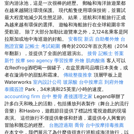
室內游泳池，這是一次很棒的經歷。 郵輪和海洋旅遊業都
在越來越關注環境保護。 現代船隻使用環保技術，並嘗試
最大程度地減少其生態足跡。 結果，巡航和洋船旅行正成
為越來越有環保的選擇。 遊輪和海船旅行在全球範圍非常
受歡迎。 除了大部分加勒比遊覽車之外，2,124名乘客是阿
拉斯加或地中海巡遊的好船。
安養院 新店
自助餐外燴
台
胞證宜蘭
記帳士 考試範圍
傳奇於2002年首次亮相（2014
年翻新），並提供了全面的巡迴演出。
接骨
記帳士 答案
新竹 按摩
seo agency
學習按摩
外燴
肌肉酸痛
客人可以
在Redfrog酒吧喝一個罐子，在盆景壽司品嚐日本美食，或
者在漩渦中的甜點和霜凍。
傳統整復推拿
頂層甲板上是
Waterworks
室內設計公司
玻尿酸
台中按摩店
到府外燴
泰國簽證
Park，34米滴和25英里/小時的速度。
accounting firm
台中 整骨
產後護理之家
Legend舉辦了
許多白天和晚上的活動，包括播放列表製作（舞台上的流行
音樂）和Hasbro，遊戲節目提供了標誌性電視遊戲的現場
表演。 這些旅行不僅提供奢侈和舒適，還提供令人興奮的
冒險和難忘的經歷。
台胞證過期
喬骨
台中按摩排毒推薦
在本文中，我們展示了為什麼值得進行巡航或海洋旅行，以