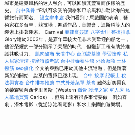
城市是建築風格的迷人融合，可以回饋其豐富而多樣的歷
史。
台中喬骨
“它以可承受的價格和巴哈馬和加勒比海的短
暫旅行而聞名。
設立辦事處
我們看到了馬戲團的表演，藝
術家在多台車，競技場，舞蹈作品，音樂會，迪斯科等人的
繩索上掛著繩索。 Carnival
菲律賓簽證
八字命理 整復推拿
Glory建於2003年，是嘉年華較大但非常受歡迎的船之一，
儘管榮耀的一部分顯示了榮耀的時代，但翻新工程有助於維
護其吸引力。
肌肉酸痛
安養中心
台胞證基隆
學習按摩
私
人居家清潔
按摩證照考試
台中排毒養生館
外燴廠商
士林
撥筋
seo優化
全文的餐點已用於其他主流巡遊，但是隨著
新船的開始，點菜的選擇已經出現。
台中 按摩
記帳士 稅
法與實務
台中排毒推薦
中式外燴菜單
茶會
雖然新奧爾良
的榮耀駛向西卡里奧斯（Western
喬骨
護理之家 單人房
私
人墓地買賣
Carios），但船上還有很多事情要做，例如喜
劇，潛水電影（從游泳池看電影）和水上樂園的遊樂場。