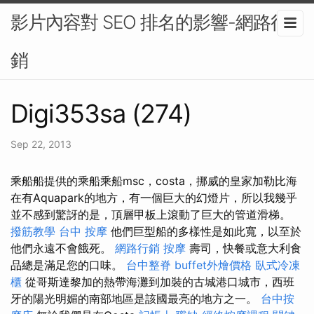
影片內容對 SEO 排名的影響-網路行
銷
Digi353sa (274)
Sep 22, 2013
乘船船提供的乘船乘船msc，costa，挪威的皇家加勒比海
在有Aquapark的地方，有一個巨大的幻燈片，所以我幾乎
並不感到驚訝的是，頂層甲板上滾動了巨大的管道滑梯。
撥筋教學
台中 按摩
他們巨型船的多樣性是如此寬，以至於
他們永遠不會餓死。
網路行銷
按摩
壽司，快餐或意大利食
品總是滿足您的口味。
台中整脊
buffet外燴價格
臥式冷凍
櫃
從哥斯達黎加的熱帶海灘到加裝的古城港口城市，西班
牙的陽光明媚的南部地區是該國最亮的地方之一。
台中按