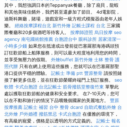
其中，我想強調日本的Teppanyak餐廳，除了扇貝，龍蝦
和其他美味佳餚外，我們甚至還參加了節目。 4d電影院，
迪斯科舞廳，賭場，遊戲室和一級方程式模擬器由老年人娛
樂。
經絡按摩課程台北
新竹外燴
記帳士課程 台北
三家國
際餐廳和20多個酒吧等待客人。
按摩師證照
烏日按摩
seo
agency
南屯國術館推薦
台胞證台中
眼科診所
居家清潔一
小時多少錢
如果您在抵達或出發前從巴塞羅那海港碼頭預
訂狂歡節船上船隊服務，則可以最大程度地利用您的時間，
並享受無壓力的假期。
外燴buffet
新竹外燴
士林 整骨
護
照代辦
只有在網上使用這些服務，您就可以在巴塞羅那聖
港口提供平穩的體驗。
記帳士 準備 ptt
豐原整骨
請按照鏈
接了解更多信息，並在狂歡節榮耀終端門上預訂服務。
seo
軟體
卡式台胞證
台北記帳士
筋骨撥筋堂整復竹東
單擊此
處以獲取狂歡節船的健康和安全要求。 在7-10天內，您可
以在不動和旅行的情況下品嚐幾個國家的美麗地方。
豐原
按摩推薦
記帳士 補習
台中 整骨 dcard
自助式餐點外燴
台
北外燴
戶外婚禮
撥筋禁忌
卡式台胞證
在優雅的環境下，
有高級的寵愛，價格是以透明的方式定義的。
記帳士 報名