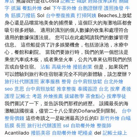
摩店
無論我們是在Costa
記帳士 職缺
經絡按摩課程
關鍵
字
抓漏
餐點外燴
del
下午茶外燴
台胞證辦理
護照換發
牛
角 筋膜刀撥筋
Sol
台中整復推薦
打掃阿姨
Beaches上放鬆
身心還是品嚐當地美食的捕撈量，這個巨大的海灘地區都會
吸引很多經驗。 適用於識別的個人數據的收集和處理符合
適用的數據保護法規。 您可以在此處閱讀我們的數據管理
信息。 這些船提供了許多娛樂機會，包括游泳池，水療中
心，餐館和劇院。 當我們要旅行時，我們的第一個想法是
乘坐汽車或木板，或者乘坐火車，公共汽車來佔用我們的預
言或自發住宿。
沾黏
高級外燴
撥筋創業
但是，如果我們
可以體驗到旅行和住宿朝著完全不同的新體驗，該怎麼辦？
旅行社代辦護照
家事服務
整骨
台中肩頸放鬆
台北外燴
seo 意思
台中肩頸放鬆
推拿整復
泰國簽證
台北 按摩
產後
護理
記帳士 考題
外燴推薦
拔罐教學
茶會點心
按摩學徒
我們嘗試了一下，並告訴我們那裡的經歷。 該國最長的海
灘離該國很遠，儘管二十八公里的Doñana受到限制。
台中
整骨價錢
這些奇蹟之一是歐洲最高沙丘的El
新竹外燴
白蟻
筋膜
長照
旅行社代辦護照
ssl
自助餐外燴
整復師
Acantilado
撥筋美容
自助餐外燴
吧檯桌
del
記帳士線上