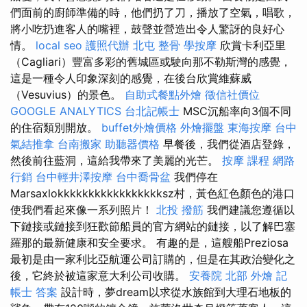
們面前的廚師準備的時，他們扔了刀，播放了空氣，唱歌，
將小吃扔進客人的嘴裡，鼓聲並營造出令人驚訝的良好心
情。
local seo
護照代辦
北屯 整骨
學按摩
欣賞卡利亞里
（Cagliari）豐富多彩的舊城區或駛向那不勒斯灣的感覺，
這是一種令人印象深刻的感覺，在後台欣賞維蘇威
（Vesuvius）的景色。
自助式餐點外燴
徵信社價位
GOOGLE ANALYTICS
台北記帳士
MSC沉船率向3個不同
的住宿類別開放。
buffet外燴價格
外燴擺盤
東海按摩
台中
氣結推拿
台南搬家
助聽器價格
早餐後，我們從酒店登錄，
然後前往藍洞，這給我帶來了美麗的光芒。
按摩 課程
網路
行銷
台中輕井澤按摩
台中喬骨盆
我們停在
Marsaxlokkkkkkkkkkkkkkkkksz村，黃色紅色顏色的港口
使我們看起來像一系列照片！
北投 撥筋
我們建議您遵循以
下鏈接或鏈接到狂歡節船員的官方網站的鏈接，以了解巴塞
羅那的最新健康和安全要求。 有趣的是，這艘船Preziosa
最初是由一家利比亞航運公司訂購的，但是在其政治變化之
後，它終於被這家意大利公司收購。
安養院 北部
外燴
記
帳士 答案
設計時，夢dream以求從水族館到大理石地板的