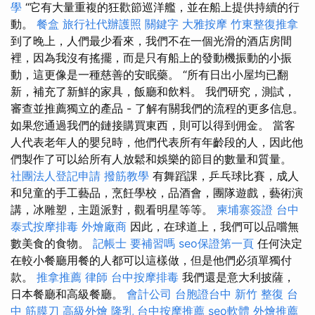
學
“它有大量重複的狂歡節巡洋艦，並在船上提供持續的行
動。
餐盒
旅行社代辦護照
關鍵字
大雅按摩
竹東整復推拿
到了晚上，人們最少看來，我們不在一個光滑的酒店房間
裡，因為我沒有搖擺，而是只有船上的發動機振動的小振
動，這更像是一種慈善的安眠藥。 “所有日出小屋均已翻
新，補充了新鮮的家具，飯廳和飲料。 我們研究，測試，
審查並推薦獨立的產品 - 了解有關我們的流程的更多信息。
如果您通過我們的鏈接購買東西，則可以得到佣金。 當客
人代表老年人的嬰兒時，他們代表所有年齡段的人，因此他
們製作了可以給所有人放鬆和娛樂的節目的數量和質量。
社團法人登記申請
撥筋教學
有舞蹈課，乒乓球比賽，成人
和兒童的手工藝品，烹飪學校，品酒會，團隊遊戲，藝術演
講，冰雕塑，主題派對，觀看明星等等。
柬埔寨簽證
台中
泰式按摩排毒
外燴廠商
因此，在球道上，我們可以品嚐無
數美食的食物。
記帳士 要補習嗎
seo保證第一頁
任何決定
在較小餐廳用餐的人都可以這樣做，但是他們必須單獨付
款。
推拿推薦
律師
台中按摩排毒
我們還是意大利披薩，
日本餐廳和高級餐廳。
會計公司
台胞證台中
新竹 整復
台
中 筋膜刀
高級外燴
隆乳
台中按摩推薦
seo軟體
外燴推薦