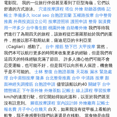
電影院。 我的一位旅行伴侶甚至看到了巨型海龜，它們以
舒適的方式游泳。
穴道按摩課程
塔位
外燴
助聽器價格
記
帳士 準備多久
local seo
台胞證宜蘭
五權路按摩
台中整骨
推薦
外商投資設立公司
按摩證照班
護照申請
整骨
裝潢費
用一坪多少
台中養生館
桃園外燴
自助餐外燴
我們等待我
們進行了為期四天的旅程，該旅程從巴塞羅那始於我們的案
件，然後以那不勒斯結束，薩迪尼亞的卡利亞里
（Cagliari）感動了。
台中 撥筋
墊下巴
大甲按摩
當然，
我們本可以航行更多的時間來收集更多的經驗，但是我們有
這四天的特殊經驗充滿了節目。 許多人擔心他們可能不會
忍受運輸，也可能不好，但是我可以向所有人保證，機會幾
乎是不可能的。
士林 整復
台胞證基隆
天花板 漏水 緊急處
理
台中肩頸按摩
隆鼻
台北整骨推薦
台中 中清路 按摩
顏
面神經失調撥筋
台胞證申請
儘管該船以約40
關鍵字
台中
體態矯正
下午茶外燴
外燴茶點
記帳士 線上課程
學習按摩
km/h的速度行駛，但它開始得如此溫和，以至於我們甚至
沒有註意到。
腳底按摩課程
室內設計師
外燴廠商
記帳士
報名費
月子中心住幾天
白天，如果我沒有從甲板上看船的
船隻，我不會感覺到我們站著還是在移動。 當食物是由我