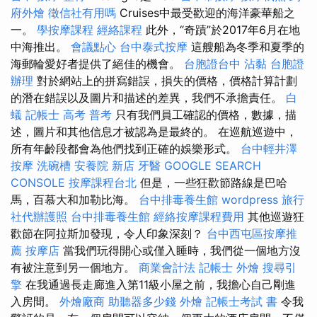
府外燴
徵信社有用嗎
Cruises中最受歡迎的海洋豪華船之
一。
學按摩課程
經絡課程
此外，“奇蹟”於2017年6月在地
中海推出。
會議點心
台中泰式按摩
這艘船為冬季和夏季的
海郵輪愛好者提供了絕佳的機會。
台胞證台中
沾黏
台胞證
辦理
對於網站上的拼寫錯誤，損失的價格，價格計算計劃
的潛在錯誤以及圖片和描述的差異，我們不承擔責任。
白
蟻
記帳士 高考 普考
只有我們員工確認的價格，數據，描
述，圖片和其他信息才被認為是最終的。 在巡航巡遊中，
所有年齡段都會為他們找到正確的娛樂形式。
台中輕井澤
按摩
洗碗槽
安養院 新店
牙醫
GOOGLE SEARCH
CONSOLE
按摩課程台北
但是，一些狂歡節路線是巴哈
馬，百慕大和加勒比海。
台中排毒養生館
wordpress
旅行
社代辦護照
台中排毒養生館
經絡按摩課程費用
其他巡遊狂
歡節在阿拉斯加發現，令人印象深刻？
台中西屯區按摩推
薦
按摩店
當我們玩得開心或僅入睡時，我們從一個地方沒
有被注意到另一個地方。
商業會計法 記帳士
外燴
搜尋引
擎
在我通過長走廊進入第11級小屋之前，我擔心自己剛進
入房間。
外燴廠商
助聽器多少錢
外燴
記帳士考試 書
令我