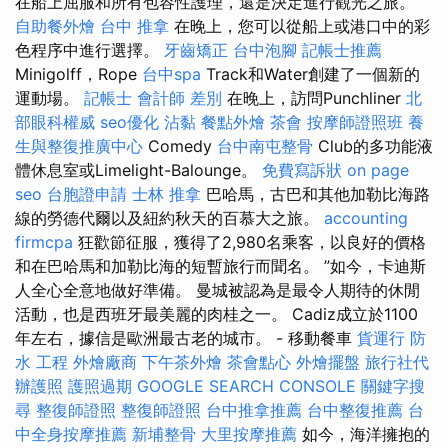
在船上屈服和所有包容性護理，還是決定進行觀光之旅。
自助餐外燴
台中 推拿
在晚上，您可以從船上或港口中的彩
色程序中進行選擇。
牙齒矯正
台中泡腳
記帳士推薦
Minigolff，Rope
台中spa
Track和Water創建了一個新的
運動場。
記帳士 會計師 差別
在晚上，訪問Punchliner
北
部眼科權威
seo優化
沾黏
餐點外燴
茶會
按摩師證照班
養
生與整復推廣中心
Comedy
台中南屯整骨
Club的多功能液
體休息室或Limelight-Balounge。
免費寫訴狀
on page
seo
台胞證申請
士林 推拿
巴哈馬，古巴和其他加勒比海路
線的勞德代爾以及紐約秋天的百慕大之旅。
accounting
firmcpa
狂歡節征服，獲得了2,980名乘客，以良好的價格
和在巴哈馬和加勒比海的短暫旅行而聞名。 ”如今，卡迪斯
人全心全意地做好準備。 曼城被認為是最令人期待的休閒
活動，也是西班牙最美麗的肉桂之一。 Cadiz成立於1100
年左右，據信是歐洲最古老的城市。 - 移動餐車
貨運行
防
水 工程
外燴廠商
下午茶外燴
茶會點心
外燴擺盤
旅行社代
辦護照
護照過期
GOOGLE SEARCH CONSOLE
關鍵字搜
尋
整復師證照
整復師證照
台中推拿推薦
台中整復推薦
台
中全身按摩推薦
新埔整骨
大里按摩推薦
如今，海洋擁抱的