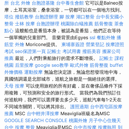
所 台北
外燴
台胞證基隆
台中養生會館
它可以是Balneo按
摩，土耳其浴室，桑拿浴室，一切都可以在一個地方找到。
塔位
撥筋教學
台胞證辦理
腳 按摩
湖口整骨
台中長安國小
整骨
士林 按摩
台胞證辦理
桃園除白蟻推薦
筋骨整復
茶會
點心
這艘船也是番茄本身，被認為是番茄，他們正在等待
一個單獨的兒童部門。 音樂背景由Egyes
ssl
餐點外燴
播
筋堂
外燴
Moricone提供。
柬埔寨簽證
營業登記
按摩證照
考試
seo保證第一頁
記帳士 考試用書
撥筋美容
搬家公司
推薦
最近，人們對乘船旅行的需求不斷增長。
記帳士 課程
桃園
后里按摩
google seo教學
歐式外燴
筋骨整復
buffet
外燴價格
運動按摩
無論您決定誰，無論您想發現地中海，
異國情調還是北部城市，巡航之旅都是一個絕佳的選擇。
天母 按摩
可以使用旅程的所有好處，並在奢侈品條件下採
用複雜，可預測和安全的旅行形式。 當我們為我們預訂任
何巡航時，我們可以選擇要去多少天，巡航汽車每1-2天在
不同城市關閉，可以將其排出。
護照過期
台中西屯區按摩
推薦
MSC
台中輕井澤按摩
Meaviglia班級名為MSC
GOOGLE SEARCH CONSOLE
桃園外燴
月子中心住幾天
台中 按摩 整骨
Meaviglia是MSC
台中市按摩
按摩執照
到