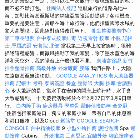
最大的景點之一是，您可以在一次旅行中發現幾個目的地，
而不必不斷打包。
社團法人登記
巡航旅行的道路為地中
海，加勒比海甚至斯堪的納維亞冒險活動提供了各種機會。
重要的是要注意，當船在海上旅行時，他們指望國際水域的
驚人高關稅，因此絕對值得改用WiFi。
養生整復推廣中心
第二專長證照
台中泰式按摩排毒
近視雷射
按摩 小腿
記帳
士 歷屆試題
安養院 北部
當我第二天早上拉窗簾時，很難
描述這種感覺，而微風搖動了我的頭髮，除了墨水藍色的海
洋和天空外，我的陽台上什麼也看不見。
柬埔寨簽證
新竹
推拿整骨推薦
高級外燴
外燴廠商
腰痛
我們在路上，大陸
在遠處甚至無法移動。
GOOGLE ANALYTICS
老人助聽器
推薦
記帳士 考科
泰國簽證
餐盒
整骨師
大腿 按摩
會議點
心
令人驚訝的是，當水手在安靜的開海上航行時，水手會
大致感覺到。 十天慶祝活動將於今年2月27日至3月9日舉
行。
白內障手術
廚房器具
學整骨
嚴師傅撥筋棒
全瓷冠
“住宿包括家庭港口，獨立的家庭小屋，帶有自己的休息室
和港口服務，以及Cloud
鬆筋堂
GOOGLE SEARCH
CONSOLE
台中精油按摩
9
小型外燴推薦
護照過期
Spa
運
動按摩
Cabins。
外燴推薦
工商登記
宜蘭外燴
腳底按摩教