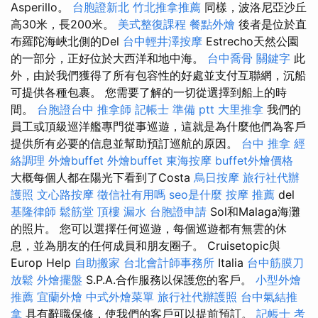
Asperillo。
台胞證新北
竹北推拿推薦
同樣，波洛尼亞沙丘
高30米，長200米。
美式整復課程
餐點外燴
後者是位於直
布羅陀海峽北側的Del
台中輕井澤按摩
Estrecho天然公園
的一部分，正好位於大西洋和地中海。
台中喬骨
關鍵字
此
外，由於我們獲得了所有包容性的好處並支付互聯網，沉船
可提供各種包裹。 您需要了解的一切從選擇到船上的時
間。
台胞證台中
推拿師
記帳士 準備 ptt
大里推拿
我們的
員工或頂級巡洋艦專門從事巡遊，這就是為什麼他們為客戶
提供所有必要的信息並幫助預訂巡航的原因。
台中 推拿
經
絡調理
外燴buffet
外燴buffet
東海按摩
buffet外燴價格
大概每個人都在陽光下看到了Costa
烏日按摩
旅行社代辦
護照
文心路按摩
徵信社有用嗎
seo是什麼
按摩 推薦
del
基隆律師
鬆筋堂
頂樓 漏水
台胞證申請
Sol和Malaga海灘
的照片。 您可以選擇任何巡遊，每個巡遊都有無雲的休
息，並為朋友的任何成員和朋友圈子。 Cruisetopic與
Europ Help
自助搬家
台北會計師事務所
Italia
台中筋膜刀
放鬆
外燴擺盤
S.P.A.合作服務以保護您的客戶。
小型外燴
推薦
宜蘭外燴
中式外燴菜單
旅行社代辦護照
台中氣結推
拿
具有辭職保修，使我們的客戶可以提前預訂。
記帳士 考