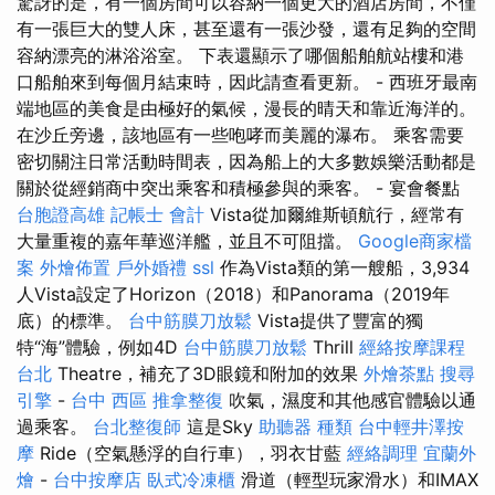
驚訝的是，有一個房間可以容納一個更大的酒店房間，不僅
有一張巨大的雙人床，甚至還有一張沙發，還有足夠的空間
容納漂亮的淋浴浴室。 下表還顯示了哪個船舶航站樓和港
口船舶來到每個月結束時，因此請查看更新。 - 西班牙最南
端地區的美食是由極好的氣候，漫長的晴天和靠近海洋的。
在沙丘旁邊，該地區有一些咆哮而美麗的瀑布。 乘客需要
密切關注日常活動時間表，因為船上的大多數娛樂活動都是
關於從經銷商中突出乘客和積極參與的乘客。 - 宴會餐點
台胞證高雄
記帳士 會計
Vista從加爾維斯頓航行，經常有
大量重複的嘉年華巡洋艦，並且不可阻擋。
Google商家檔
案
外燴佈置
戶外婚禮
ssl
作為Vista類的第一艘船，3,934
人Vista設定了Horizo​​n（2018）和Panorama（2019年
底）的標準。
台中筋膜刀放鬆
Vista提供了豐富的獨
特“海”體驗，例如4D
台中筋膜刀放鬆
Thrill
經絡按摩課程
台北
Theatre，補充了3D眼鏡和附加的效果
外燴茶點
搜尋
引擎
-
台中 西區 推拿整復
吹氣，濕度和其他感官體驗以通
過乘客。
台北整復師
這是Sky
助聽器 種類
台中輕井澤按
摩
Ride（空氣懸浮的自行車），羽衣甘藍
經絡調理
宜蘭外
燴
-
台中按摩店
臥式冷凍櫃
滑道（輕型玩家滑水）和IMAX