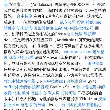
題
安達盧西亞（Andalusia）的海岸線長800公里，但是當
我們擺脫踐踏的道路時，我們發現了非常獨特且出乎意料的
景觀。
台中按摩
在每年2月宣布的慶祝活動中，這座城市
成為唯一一個巨大的聚會場所。
成立公司
按摩 推薦
seo
關鍵字
肌肉酸痛
養生與整復推廣中心
網路行銷公司
因
此，如果我們最近前往陽光的Costa
台中泡腳
學按摩
del，這是我們在安達盧西亞（Andalusia）所享受的摘要，
從肉體到廚房。 在海洋船上，您將有機會在參觀原本無法
接近的異國情調的地方越過海洋。
wordpress seo
老師整
復 詠春
護照代辦
豪華的Havana套房在陽台上有搖擺的吊
床，並擁有高哈瓦那酒吧和休息室的獨家日期。
逢甲按摩
休息室以南部海灘的心情從外部出現，並帶有夫妻，游泳池
和雞尾酒，這將在晚上變成夜總會，並懷舊的古巴雪茄吧。
竹北中醫診所推薦
Lip
台中按摩spa
台胞證台中
Sync
buffet外燴價格
按摩 課程
Battle（Spike
除白蟻推薦
律師
收費
北屯 整骨
長照中心 單人房
打掃阿姨
TV系列的舞台
版本）和令人眼花play亂的播放列表也提供了Horizo​​n
按摩
執照
seo 意思
新竹外燴
Lives。
台中腳底按摩
茶會點心