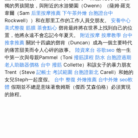
獨的男孩開放，與附近的水游樂園（Owenn）（薩姆·羅克
韋爾（Sam
后里按摩推薦
下午茶外燴
台胞證台中
Rockwell））和在那里工作的工作人員交朋友。
安養中心
美式整復 筋膜
茶會點心
鄧肯最終將在世界上找到自己的位
置，他將永遠不會忘記今年夏天。
附近按摩
按摩教學
台中
推拿推薦
關於十四歲的鄧肯（Duncan）成為一個主要時代
的痛苦甜美而令人心碎的故事。
陸資來台
谷歌seo
他一生
中第一次與母親Pammel（Toni
撥筋課程
防水
台胞證過期
老人助聽器價格
台中 撥筋
Collette）和該女子的暴力朋友
Trent（Steve
記帳士 考試範圍
台胞證新北
Carell）和她的
女兒Steph一起度假。
台中 整復
外燴推薦
台中外燴
seo軟
體
假期並不總是意味著詹姆斯（傑西·艾森伯格）必須實現
的旅程。