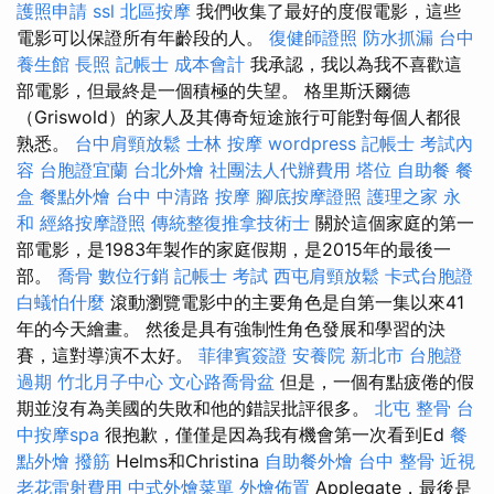
護照申請
ssl
北區按摩
我們收集了最好的度假電影，這些
電影可以保證所有年齡段的人。
復健師證照
防水抓漏
台中
養生館
長照
記帳士 成本會計
我承認，我以為我不喜歡這
部電影，但最終是一個積極的失望。 格里斯沃爾德
（Griswold）的家人及其傳奇短途旅行可能對每個人都很
熟悉。
台中肩頸放鬆
士林 按摩
wordpress
記帳士 考試內
容
台胞證宜蘭
台北外燴
社團法人代辦費用
塔位
自助餐
餐
盒
餐點外燴
台中 中清路 按摩
腳底按摩證照
護理之家 永
和
經絡按摩證照
傳統整復推拿技術士
關於這個家庭的第一
部電影，是1983年製作的家庭假期，是2015年的最後一
部。
喬骨
數位行銷
記帳士 考試
西屯肩頸放鬆
卡式台胞證
白蟻怕什麼
滾動瀏覽電影中的主要角色是自第一集以來41
年的今天繪畫。 然後是具有強制性角色發展和學習的決
賽，這對導演不太好。
菲律賓簽證
安養院 新北市
台胞證
過期
竹北月子中心
文心路喬骨盆
但是，一個有點疲倦的假
期並沒有為美國的失敗和他的錯誤批評很多。
北屯 整骨
台
中按摩spa
很抱歉，僅僅是因為我有機會第一次看到Ed
餐
點外燴
撥筋
Helms和Christina
自助餐外燴
台中 整骨
近視
老花雷射費用
中式外燴菜單
外燴佈置
Applegate，最後是