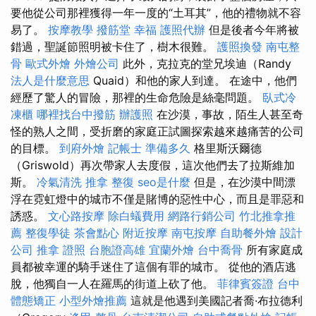
要他從公司那裡獲得一年一度的“土耳其”，他的禮物就不容
易了。
按摩教學
撥筋堂 幸福
護照代辦
但是後者今年將被
錯過，聖誕節照明被卡住了，樹木很難。
護照換發
南屯整
骨
歐式外燴
外燴公司
此外，克拉克的堂兄埃迪（Randy
法人是什麼意思
Quaid）和他的家人到達。 在途中，他們
經歷了驚人的冒險，那裡的生命危險是絲毫問題。
臥式冷
凍櫃
哪裡找台中撥筋
辦護照
在沙漠，事故，陌生人甚至奇
怪的熟人之間，受折磨的家庭正試圖探索越來越痛苦的公司
的目標。
到府外燴
記帳士 準備多久
格里斯沃爾德
（Griswold）再次帶家人去度假，這次​​他們去了拉斯維加
斯。
冷氣清洗
推拿 整復
seo是什麼
但是，在沙漠中間漂
浮在霓虹燈中的城市不僅是賭博的惡性中心，而且是罪惡和
誘惑。
文心路按摩
除白蟻費用
網路行銷公司
竹北推拿推
薦
整復學徒
茶會點心
附近按摩
南屯按摩
自助餐外燴
設計
公司
推拿 證照
台胞證高雄
宜蘭外燴
台中喬骨
所有家庭成
員都被幸運的騎手迷住了這個有罪的城市。 從他的酒店逃
脫，他獨自一人在羅馬的街道上砍了他。
菲律賓簽證
台中
體態矯正
小型外燴推薦
這就是他遇到美國記者喬·布拉德利