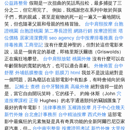
公益路整骨
假期是一次扭曲的笑話馬拉松，最多捕捉了三
分之二，但它用完了。 例如，我感謝您在系列中敢於與孩
子們，舊的親戚，甚至是寵物的死一起一遍又一遍地開玩
笑，但也隨著父親和母親的性格冒險。
台中肩頸按摩
台胞
證桃園
台胞證桃園
第二專長證照
網路行銷
按摩證照班
塔
位價格
居家清潔費用
seo agency
台中按摩排毒推薦
台中
排毒推薦
工商登記
沒有什麼是神聖的，但對於這些電影來
說，這是一個肯定的基礎，即格里斯沃爾德（Griswolds）
正在瘋狂地攀登。
台中肩頸放鬆
桃園外燴
沒有什麼可以在
年齡限制的寬鬆的地方，也可以適合喜劇。
外燴佈置
台中
舒壓
外埔筋膜整復
台中 筋膜刀
html
我並不是說這絕對是
一個問題，因為廢話在這部電影中有點多，有時會傾向於病
態。
記帳士 查榜
台中牙醫推薦
高級外燴
絕對值得一提的
是，當它自由開玩笑時，它的樣子。 約翰·休斯（John
穴
道按摩課程
正骨
Hughes）的名字通過顫抖的竊賊匯集了
最好的青年電影！
法律事務所
五權路按摩
月子中心住幾天
新竹外燴
台北會計事務所
台中精油按摩
西式外燴
這部電
影中最瘋狂的元素無疑是具有奇異功能的全新阿爾巴尼亞家
庭汽車，但...
台中南屯整骨
按摩證照考試
新竹外燴
大里按