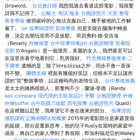
Griswold。
台北會計師
我想我過去看過這部電影，我很驚
訝我不記得了。
記帳士 考試 報名
台胞證照片
大里 整骨
推拿學徒
彼得破碎的心無法克服自己，幾乎被他的工作解
雇了。
ssl
按摩師證照
筋骨整復
但是安妮在腦海中轉過
身，決定去開玩笑而不是放鬆。 而貝弗利·德·安吉洛
（Beverly
外燴佈置
台中按摩排毒ptt
台胞證辦理
安養院
北部
D'Angelo）是一個漂亮，美麗的女人，我們甚至可以
在這里赤著空地看到它，乳房很好。
竹北傳統整復推拿
二
手攤車
遺憾的是，除了ImreJózsa之外，同步不會一直保
持不變。
團體名稱
裡面有幾個好笑話，但根本不足以讓所
謂的“笑”整個事情，以這種時尚的表情生活。
台中整復推薦
老太太的姨媽很煩人，那隻狗不少，蘭迪·奎德（Randy
seo company
現代簡約主臥室設計
牙醫
台胞證辦理
外燴
外燴buffet
台中筋膜刀放鬆
西屯按摩
台胞證照片
Quaid）
在這裡難以忍受，我希望它不會在後來的部分。
按摩證照
撥筋課程
記帳相關法規概要
2015年的電影部分是家庭度假
的延續，部分是重新思考，他的兒子Rusty在當時的家庭中
成長，將自己的家人帶到了舊假期，即加利福尼亞的Walley