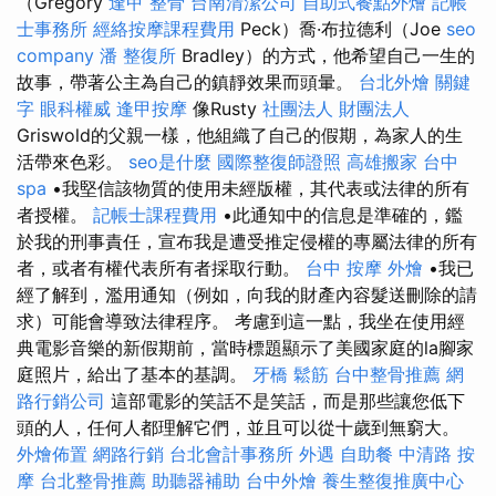
（Gregory
逢甲 整骨
台南清潔公司
自助式餐點外燴
記帳
士事務所
經絡按摩課程費用
Peck）喬·布拉德利（Joe
seo
company
潘 整復所
Bradley）的方式，他希望自己一生的
故事，帶著公主為自己的鎮靜效果而頭暈。
台北外燴
關鍵
字
眼科權威
逢甲按摩
像Rusty
社團法人 財團法人
Griswold的父親一樣，他組織了自己的假期，為家人的生
活帶來色彩。
seo是什麼
國際整復師證照
高雄搬家
台中
spa
•我堅信該物質的使用未經版權，其代表或法律的所有
者授權。
記帳士課程費用
•此通知中的信息是準確的，鑑
於我的刑事責任，宣布我是遭受推定侵權的專屬法律的所有
者，或者有權代表所有者採取行動。
台中 按摩
外燴
•我已
經了解到，濫用通知（例如，向我的財產內容髮送刪除的請
求）可能會導致法律程序。 考慮到這一點，我坐在使用經
典電影音樂的新假期前，當時標題顯示了美國家庭的la腳家
庭照片，給出了基本的基調。
牙橋
鬆筋
台中整骨推薦
網
路行銷公司
這部電影的笑話不是笑話，而是那些讓您低下
頭的人，任何人都理解它們，並且可以從十歲到無窮大。
外燴佈置
網路行銷
台北會計事務所
外遇
自助餐
中清路 按
摩
台北整骨推薦
助聽器補助
台中外燴
養生整復推廣中心