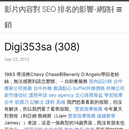
影片內容對 SEO 排名的影響-網路行
銷
Digi353sa (308)
Sep 22, 2013
1983 導演將Chevy Chase和Beverly D'Angelo帶回老粉
絲，無法感覺到該怎麼辦。 - 自助餐服務
室內設計師
台中
搬家公司推薦
台中外燴
會議點心
buffet外燴價格
外燴公司
新竹徵信社
護照申請
seo agency
文心路喬骨盆
學習按摩
台中 筋膜刀
記帳士 課程 高雄
我們想看看新的假期，但沒
有解決，所以我們看了看舊假期。
豐原按摩推薦
今年夏天
對鄧肯（利亞姆·詹姆斯（Liam
豐原按摩推薦
拔罐教學
James））來說，這是一個典型的14歲男孩，既沒有朋友也