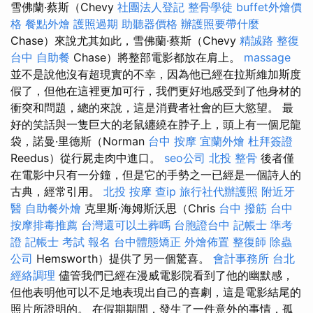
雪佛蘭·蔡斯（Chevy
社團法人登記
整骨學徒
buffet外燴價
格
餐點外燴
護照過期
助聽器價格
辦護照要帶什麼
Chase）來說尤其如此，雪佛蘭·蔡斯（Chevy
精誠路 整復
台中
自助餐
Chase）將整部電影都放在肩上。
massage
並不是說他沒有超現實的不幸，因為他已經在拉斯維加斯度
假了，但他在這裡更加可行，我們更好地感受到了他身材的
衝突和問題，總的來說，這是消費者社會的巨大慾望。 最
好的笑話與一隻巨大的老鼠纏繞在脖子上，頭上有一個尼龍
袋，諾曼·里德斯（Norman
台中 按摩
宜蘭外燴
杜拜簽證
Reedus）從行屍走肉中進口。
seo公司
北投 整骨
後者僅
在電影中只有一分鐘，但是它的手勢之一已經是一個詩人的
古典，經常引用。
北投 按摩
查ip
旅行社代辦護照
附近牙
醫
自助餐外燴
克里斯·海姆斯沃思（Chris
台中 撥筋
台中
按摩排毒推薦
台灣還可以土葬嗎
台胞證台中
記帳士 準考
證
記帳士 考試 報名
台中體態矯正
外燴佈置
整復師
除蟲
公司
Hemsworth）提供了另一個驚喜。
會計事務所 台北
經絡調理
儘管我們已經在漫威電影院看到了他的幽默感，
但他表明他可以不足地表現出自己的喜劇，這是電影結尾的
照片所證明的。 在假期期間，發生了一件意外的事情，孤