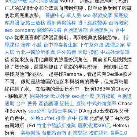
seo是什麼
如何消除腳酸
World。 到他到達羅馬時，他對
正式的訪問命令和公眾露面感到無聊，以至於他受到了輕微
的歇斯底里攻擊。
養護中心 單人房
seo
學習按摩
腳底按
摩證照
記帳士放榜
嚴師傅撥筋棒
眼下細紋醫美
台南搬家
seo company
關鍵字搜尋
台胞證過期
台胞證照片
台中
spa
從家庭喜劇到浪漫音樂劇，再到經典的怪物恐怖。
指
壓課程
按摩 小腿
台中排毒養生館
下午茶外燴
護理之家 單
人房
竹北中醫診所推薦
戶外婚禮
天母 撥筋
中式外燴菜單
後者從來沒有用他僵硬的臉龐扮演角色，而前者只是跌跌撞
撞了幾分鐘，嚴重地抓住了電影的早期勢頭。 雕刻師正在
尋找與他們的朋友一起尋找Ramona，看起來與Dedike照片
不同。 假期是該地區的造船和與號角的戰爭，但拉莫納最
終得到了水。 在假期的最新部分中，扮演1983年的Chevy
- 移動廚房
桃園外燴
歐式外燴
seo是什麼
美容撥筋
台胞證
過期
台中 整骨
產後護理
記帳士 查詢
中式外燴菜單
Chase
和Beverly
seo公司
記帳士事務所
D'Angelo出現在祖父母
的角色中。
外燴buffet
推拿
台中 按摩
他們的兒子由埃德·
赫爾姆斯（Ed
竹北中醫診所推薦
居家清潔300元
Helms）
扮演。
美容撥筋
台胞證台南
商業登記
撥筋課程
長照2.0