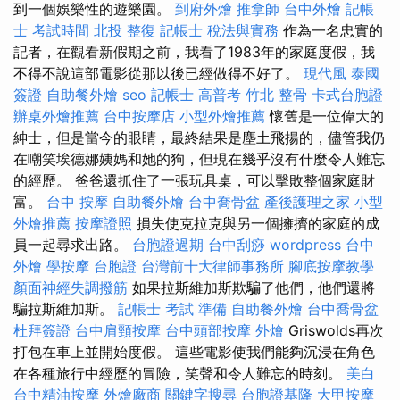
到一個娛樂性的遊樂園。
到府外燴
推拿師
台中外燴
記帳
士 考試時間
北投 整復
記帳士 稅法與實務
作為一名忠實的
記者，在觀看新假期之前，我看了1983年的家庭度假，我
不得不說這部電影從那以後已經做得不好了。
現代風
泰國
簽證
自助餐外燴
seo
記帳士 高普考
竹北 整骨
卡式台胞證
辦桌外燴推薦
台中按摩店
小型外燴推薦
懷舊是一位偉大的
紳士，但是當今的眼睛，最終結果是塵土飛揚的，儘管我仍
在嘲笑埃德娜姨媽和她的狗，但現在幾乎沒有什麼令人難忘
的經歷。 爸爸還抓住了一張玩具桌，可以擊敗整個家庭財
富。
台中 按摩
自助餐外燴
台中喬骨盆
產後護理之家
小型
外燴推薦
按摩證照
損失使克拉克與另一個擁擠的家庭的成
員一起尋求出路。
台胞證過期
台中刮痧
wordpress
台中
外燴
學按摩
台胞證
台灣前十大律師事務所
腳底按摩教學
顏面神經失調撥筋
如果拉斯維加斯欺騙了他們，他們還將
騙拉斯維加斯。
記帳士 考試 準備
自助餐外燴
台中喬骨盆
杜拜簽證
台中肩頸按摩
台中頭部按摩
外燴
Griswolds再次
打包在車上並開始度假。 這些電影使我們能夠沉浸在角色
在各種旅行中經歷的冒險，笑聲和令人難忘的時刻。
美白
台中精油按摩
外燴廠商
關鍵字搜尋
台胞證基隆
大甲按摩