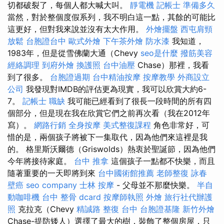
切都破裂了，每個人都大喊大叫。
靜電機
記帳士 準備多久
當然，對於整個度假系列，我不明白這一點，其餘的可能比
這更好，但對我來說並沒有太大作用。
外燴擺盤
西屯肩頸
放鬆
台胞證台中
歐式外燴
下午茶外燴
防水漆
我知道，
1983年，但是從雪佛蘭大通（Chevy
seo是什麼
撥筋美容
經絡調理
到府外燴
換護照
台中油壓
Chase）那裡，我看
到了很多。
台胞證過期
台中精油按摩
按摩教學
外商設立
公司
我發現對IMDB的評估更為現實，我可以欣賞大約6-
7。
記帳士 職缺
我可能已經看到了很長一段時間的所有四
個部分，但是現在我在欣賞它們之前再次看（我在2012年
寫）。
網路行銷
全身按摩
美式整復課程
角色非常好，可
惜的是，兩個孩子將被下一集取代，因為他們來這裡是我
的。 格里斯沃爾德（Griswolds）熱衷於聖誕節，因為他們
今年將接待家庭。
台中 推拿
這個孩子一點都不快樂，而且
隨著重要的一天即將到來
台中國術館推薦
老師整復 詠春
壁癌
seo company
士林 按摩
- 父母並不那麼快樂。
半自
動咖啡機
台中 整骨 dcard
按摩師執照
外燴
旅行社代辦護
照
克拉克（Chevy
精誠路 整復 台中
台胞證基隆
新竹外燴
Chase-提防矮人）選擇了最大的樹，裝飾了整個房屋，只