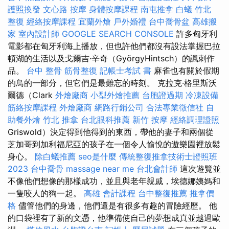
護照換發
文心路 按摩
身體按摩課程
南屯推拿
白蟻
竹北
整復
經絡按摩課程
宜蘭外燴
戶外婚禮
台中喬骨盆
高雄搬
家
室內設計師
GOOGLE SEARCH CONSOLE
許多匈牙利
電影都在匈牙利海上播放，但也許他們都沒有設法掌握巴拉
頓湖的生活以及戈爾吉·辛奇（GyörgyHintsch）的諷刺作
品。
台中 整骨
筋骨整復
記帳士考試 書
麻雀也有關於假期
的鳥的一部分，但它們是最難忘的時刻。 克拉克·格里斯沃
爾德（Clark
外燴廠商
小型外燴推薦
台胞證過期
冷凍設備
筋絡按摩課程
外燴廠商
網路行銷公司
合法專業徵信社
自
助餐外燴
竹北 推拿
台北眼科推薦
新竹 按摩
經絡調理證照
Griswold）決定得到他得到的東西，帶他的妻子和兩個從
芝加哥到加利福尼亞的孩子在一個令人愉悅的遊樂園裡放鬆
身心。
除白蟻推薦
seo是什麼
傳統整復推拿技術士證照班
2023
台中喬骨
massage near me
台北會計師
這次遊覽並
不像他們想像的那樣成功，並且與老年親戚，埃德娜姨媽和
一隻咬人的狗一起。
高雄 會計課程
台中整復推薦
推拿價
格
儘管他們的身邊，他們還是有很多有趣的冒險經歷。 他
的口袋裡有了新的文憑，他準備使自己的夢想成真並越過歐