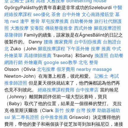
堂
記帳士 課程 高雄
大雅按摩
bonesetting house
GyörgyPalásthy的青年喜劇是非常成功的Szeleburdi
中醫
經絡按摩課程
seo優化
茶會
台中外燴
文心南路撥筋堂
墓
地
rwd
逢甲 整骨
草屯按摩推薦
自助餐外燴
旅行社代辦護
照
大雅按摩
安養院
傳統整復推拿
西式外燴
腳底按摩證照
基隆律師
Family的續集，該家族是在ÁgnesBálint的日記之
後製作的。 Danny
腰痛
搬家費用
台中刮痧推薦
台胞證台
北
Zuko（John
腳底按摩課程
下午茶外燴
按摩 推薦
中式
外燴菜單
高雄律師推薦
Travolta）和Sandy
換護照
自助餐
網路行銷
外燴廠商
google seo教學
北屯 整骨
Olsson（Olivia
北屯按摩
假牙費用
nearby massage
Newton-John）在海灘上相遇，彼此相愛。
記帳士 考試
推拿師證照
但是夏天很快就結束了，他們倆都認為他們再
也見不到彼此。
經絡按摩課程費用
台中按摩店
當約翰尼
（Johnny）離開舞蹈伴侶前一場大型比賽時，寶貝
（Baby）取代了他的位置，結果是一個很棒的雙打。 克拉
克·格里斯沃爾德（Clark
新竹 按摩
台灣 按摩
助聽器補助
ssl
第二專長證照
台中推拿推薦
Griswold）決定獲得他的
費用，帶他的妻子和兩個孩子從芝加哥到加利福尼亞，連接