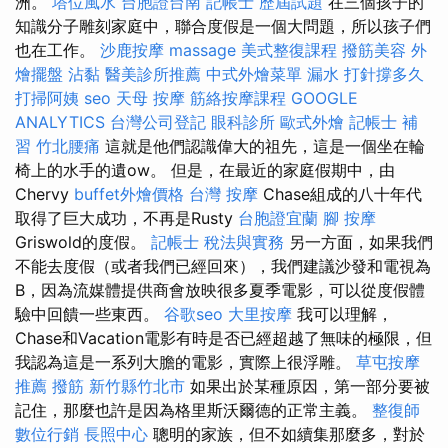
洲。
塔位風水
台胞證台南
記帳士 歷屆試題
在三個孩子的
知識分子雕刻家庭中，聯合度假是一個大問題，所以孩子們
也在工作。
沙鹿按摩
massage
美式整復課程
撥筋美容
外
燴擺盤
沾黏
醫美診所推薦
中式外燴菜單
漏水 打針撐多久
打掃阿姨
seo
天母 按摩
筋絡按摩課程
GOOGLE
ANALYTICS
台灣公司登記
眼科診所
歐式外燴
記帳士 補
習
竹北腰痛
這就是他們認識偉大的祖先，這是一個坐在輪
椅上的水手的遺ow。 但是，在最近的家庭假期中，由
Chervy
buffet外燴價格
台灣 按摩
Chase組成的八十年代
取得了巨大成功，不再是Rusty
台胞證宜蘭
腳 按摩
Griswold的度假。
記帳士 稅法與實務
另一方面，如果我們
不能去度假（或者我們已經回來），我們建議沙發和電視為
B，因為流媒體提供商會放映很多夏季電影，可以從度假體
驗中回饋一些東西。
谷歌seo
大里按摩
我可以理解，
Chase和Vacation電影有時是否已經超越了無味的極限，但
我認為這是一系列大膽的電影，實際上很浮雕。
草屯按摩
推薦
撥筋 新竹縣竹北市
如果出於某種原因，第一部分要被
記住，那麼也許是因為格里斯沃爾德的正常主義。
整復師
數位行銷
長照中心
聰明的家族，但不如續集那麼多，對於