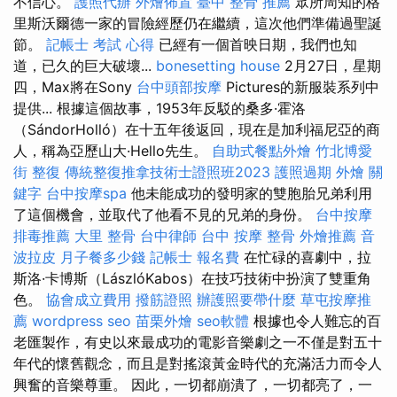
不信心。
護照代辦
外燴佈置
臺中 整骨 推薦
眾所周知的格
里斯沃爾德一家的冒險經歷仍在繼續，這次他們準備過聖誕
節。
記帳士 考試 心得
已經有一個首映日期，我們也知
道，已久的巨大破壞...
bonesetting house
2月27日，星期
四，Max將在Sony
台中頭部按摩
Pictures的新服裝系列中
提供... 根據這個故事，1953年反駁的桑多·霍洛
（SándorHolló）在十五年後返回，現在是加利福尼亞的商
人，稱為亞歷山大·Hello先生。
自助式餐點外燴
竹北博愛
街 整復
傳統整復推拿技術士證照班2023
護照過期
外燴
關
鍵字
台中按摩spa
他未能成功的發明家的雙胞胎兄弟利用
了這個機會，並取代了他看不見的兄弟的身份。
台中按摩
排毒推薦
大里 整骨
台中律師
台中 按摩 整骨
外燴推薦
音
波拉皮
月子餐多少錢
記帳士 報名費
在忙碌的喜劇中，拉
斯洛·卡博斯（LászlóKabos）在技巧技術中扮演了雙重角
色。
協會成立費用
撥筋證照
辦護照要帶什麼
草屯按摩推
薦
wordpress seo
苗栗外燴
seo軟體
根據也令人難忘的百
老匯製作，有史以來最成功的電影音樂劇之一不僅是對五十
年代的懷舊觀念，而且是對搖滾黃金時代的充滿活力而令人
興奮的音樂尊重。 因此，一切都崩潰了，一切都亮了，一