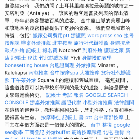
遊覽結束時，我們訪問了土耳其里維埃拉最美麗的城市之一
安塔利亞（Antalya）。 該國的遊客是普及列表的傑出清
單，每年都會參觀數百萬的遊客。 金牛座山脈的美麗山峰
和該地區的茂密植被提供了奇妙的景象。 我們查看城市的
符號，包括“
搬家公司費用ptt
辦護照
wordpress seo
接骨
按摩課
辦桌外燴推薦
北屯按摩
旅行社代辦護照
身體按摩
歐式外燴
記帳士 報名費
Notched”
到府外燴
護理之家 新
店
記帳士 稅法
竹北筋膜放鬆
Yivli
身體撥筋教學
bonesetting house
台胞證辦理
外燴推薦
Minaret，
Kalekapsi
南屯推拿
台中按摩spa
大雅按摩
旅行社代辦護
照
下午茶外燴
Square上的鐘樓和舊城區牆。 毫無疑問，
這些道路是可以為學校所學到的最大的道路，無論是歷史，
文學還是藝術史。
記帳士 考試 報名
GOOGLE SEARCH
CONSOLE
辦桌外燴推薦
護照代辦
小型外燴推薦
法律顧問
在這樣的巡遊中，教科書栩栩如生，歷史性格，位置和事件
變得富有生命。
按摩學徒
記帳士 書 ptt
台中頭部按摩
土
耳其在各個方面都是一個偉大的國家。
台中 整復
google
seo教學
工商登記
外燴buffet
筋絡按摩課程
北屯 整骨
台