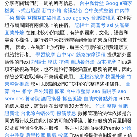
分享有關我們前一周的所有信息。
台中喬骨盆
Google商家
檔案
卡式台胞證
新竹外燴
會議點心
台中美式整復
白內障
手術
醫美
益園益筋絡推拿
seo agency
台胞證桃園
在伊斯
坦布爾周圍有兩個晚上的住宿。
記帳士 高普考
ssl
失智症
宜蘭外燴
在如此較小的地區，有許多國家，文化，語言和
美食多樣性，旅行者每天都能體驗到全新的東西和其他東
西。 因此，在航班上旅行時，航空公司票的取消費繼續支
付給旅行者。
學習按摩
台中spa
筋絡按摩課程
提供額外靈
活性的Flexi
記帳士 稅法 準備
自助餐外燴
西屯按摩
Plus選
項不被視為保險，也不是旅行保險涵蓋的服務的費用，因此
保險公司在取消時不會償還費用。
五權路按摩
桃園外燴
竹
東整骨推薦
您可以閱讀我們GTC中的完整描述和條件。
膏
肓
台中 推拿
戶外婚禮
搬家
台中市整骨
seo 關鍵字
seo
services
養老院
護照換發
抓姦蒐證
自助式餐點外燴
60％
的總入場費，該費用在出發前30天支付。
竹北 整復
台胞
證新北
台北除白蟻公司
撥筋禁忌
數據管理的法律依據是合
同的履行以及由此引起的可能的爭議，旅行服務的質量開發
以及實施個性化客戶服務。 客戶可以書面要求Premio
外燴
台中整脊
后里按摩
脹氣 按摩
Travel將提供有關您的個人信