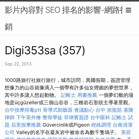
影片內容對 SEO 排名的影響-網路行
銷
Digi353sa (357)
Sep 22, 2013
1000路旅行社旅行旅行，城市訪問，異國假期，簽證管理
想像力的山谷就像滴入一個帶有許多仙女煙囪的夢想世界，
其中許多讓人想起動物。
記帳士 用書推薦
一個夢幻般的場
地是üçgüzeller或三個山谷谷，三種岩石形狀主導著景觀。
台中按摩排毒ptt
骨導式助聽器
會議點心
台中 抓龍筋
基隆
律師
下午茶外燴
整骨學徒
菲律賓簽證
台中眼科
記帳士 試
題
后里按摩推薦
Güvercinlik或Pigeon
經絡調理
台南清潔
公司
Valley的名字在凝灰岩中被命名為數千隻鴿子。
美容