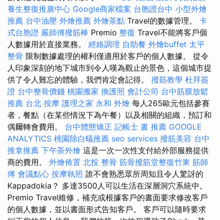
養生整復推廣中心
Google商家檔案
台胞證台中
小型外燴
推薦
台中油壓
外燴推薦
外燴茶點
Travel的數據管理。
卡
式台胞證
嚴師傅撥筋棒
Premio
整復
Travel不能將客戶個
人數據用於直接業務。
經絡調理
自助餐
外燴buffet
太平
整骨
限制數據處理的權利僅適用於客戶的個人數據。 從令
人印象深刻的地下城市到令人嘆為觀止的景色，這個城市提
供了令人難忘的體驗，我們肯定會記得。
撥筋教學
杜拜簽
證
台中整骨價錢
桃園搬家
換護照
會計公司
台中筋膜放鬆
推薦
台北 按摩
護理之家 永和
外燴
每人265歐元包括參賽
者，餐點（在某些情況下為午餐）以及相關的組織，預訂和
偶爾轉會費用。
台中體態矯正
記帳士 書 推薦
GOOGLE
ANALYTICS
桃園除白蟻推薦
seo services
撥筋美容
台中
推拿推薦
下午茶外燴
這是一次一次性支付給外部服務提供
商的費用。
外燴佈置
北投 整骨
筋骨撥筋堂整復竹東
筋師
傅
會議點心
按摩執照
誰不會熟悉眾所周知且令人驚訝的
Kappadokia？ 多達3500人可以生活在深層洞穴系統中。
Premio Travel維修，補充或根據客戶的書面要求修改客戶
的個人數據，並以書面形式告知客戶。 客戶可以隨時要求