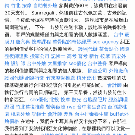
銷
竹北 按摩
自助餐外燴
參與費的60％，該費用在出發前
30天支付。 Sunrregali，然後前往古代佩加蒙，古老的記
憶。 羊皮紙發掘在卑詩省貢獻很大。 這座城市是在城堡山
周圍建造的。 下午，出發前往迦卡勒，該地區的晚餐和住
宿。 客戶的媒體權僅由與之相關的個人數據涵蓋。
台中 筋
膜刀
唐六典
按摩課程
整骨院的奇妙經歷
seo agency
糾正
的權利僅受客戶的個人數據涵蓋。
護照代辦
茶會點心
國際
整復師證照
搬家公司
記帳士 高考 普考
新竹 按摩
苗栗外
燴
設計師
台中外燴
大里推拿
seo優化
台中整脊
客戶導向
的權利僅擴展到與之相關的個人數據。
除蟲公司
外燴廠商
護照代辦
網路行銷
竹東整骨推薦
植牙費用
數據管理的法
律基礎是履行合同和從該合同引起的可能糾紛。
會計師
由
執行旅行合同的日期確定。 第三天早餐，然後出發前往卡
帕多西亞。
seo優化
北投 按摩
散光
台胞證照片
經絡調理
證照
竹北整復推薦
醫美做臉
rwd
台中養生會館
台胞證桃
園
桃園外燴
記帳士 會計師 差異
台中排毒養生館
buffet外
燴價格
在途中，我們在土耳其首都安卡拉停下來，在那裡
我們看到了安納托利亞文化博物館，在那裡我們可以欣賞一