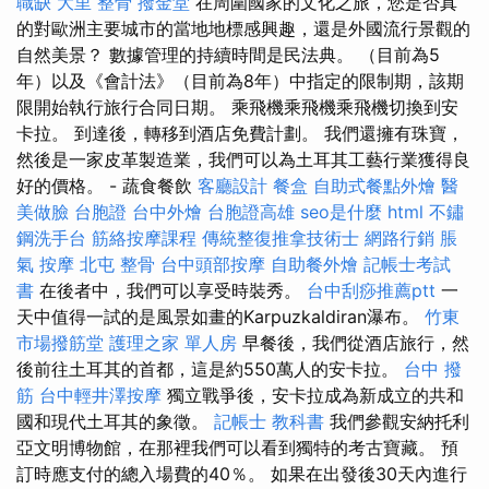
職缺
大里 整骨
撥金堂
在周圍國家的文化之旅，您是否真
的對歐洲主要城市的當地地標感興趣，還是外國流行景觀的
自然美景？ 數據管理的持續時間是民法典。 （目前為5
年）以及《會計法》（目前為8年）中指定的限制期，該期
限開始執行旅行合同日期。 乘飛機乘飛機乘飛機切換到安
卡拉。 到達後，轉移到酒店免費計劃。 我們還擁有珠寶，
然後是一家皮革製造業，我們可以為土耳其工藝行業獲得良
好的價格。 - 蔬食餐飲
客廳設計
餐盒
自助式餐點外燴
醫
美做臉
台胞證
台中外燴
台胞證高雄
seo是什麼
html
不鏽
鋼洗手台
筋絡按摩課程
傳統整復推拿技術士
網路行銷
脹
氣 按摩
北屯 整骨
台中頭部按摩
自助餐外燴
記帳士考試
書
在後者中，我們可以享受時裝秀。
台中刮痧推薦ptt
一
天中值得一試的是風景如畫的Karpuzkaldiran瀑布。
竹東
市場撥筋堂
護理之家 單人房
早餐後，我們從酒店旅行，然
後前往土耳其的首都，這是約550萬人的安卡拉。
台中 撥
筋
台中輕井澤按摩
獨立戰爭後，安卡拉成為新成立的共和
國和現代土耳其的象徵。
記帳士 教科書
我們參觀安納托利
亞文明博物館，在那裡我們可以看到獨特的考古寶藏。 預
訂時應支付的總入場費的40％。 如果在出發後30天內進行