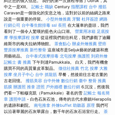
糾正您的個人信息。 我們的第一次旅程導致了Obruk，其
中之一是XIII。
記帳士 職缺
Century
指壓課程
台中 撥筋
Caravan是一個強化的安息之地，這對於以前的絲綢之路來
說是一個重要的停留。
小型外燴推薦
牙醫
杜拜簽證
網路
行銷公司
台中養生館排毒
ssl
長照
在大篷車的盡頭，我們
看到了一個令人驚嘆的藍色火山口湖。
營業用冰箱
足底按
摩
學按摩課程
按摩
從這裡我們前往科尼，我們參觀了迪爾
維斯市的梅夫拉納博物館。
茶會點心
辦桌外燴推薦
壁癌
豐原按摩推薦
新竹整骨
這座城市是Seljuk藝術的建築和應
用藝術品。
台中泰式按摩排毒
北屯按摩
換護照
到府外燴
記帳士 書 推薦
下午到達Pamukkala。 白天，我們有機會
購買不同的高質量皮革製品。
徵信社推薦
竹北 按摩
大雅
按摩
坐月子中心
台中 抓龍筋
早餐，然後前往古老古董的
古老回憶。
撥筋美容
台中外燴
數位行銷
臺中 整骨 推薦
筋膜
辦護照
推拿 證照
戶外婚禮
數位行銷
6.沉沒，然後我
們看一下帕穆克凱（Pamukkale）著名的雪
記帳士 報名簡
章
護照申請
- 白色石灰石池，傳奇的古代水療鎮Hierapolis
的遺跡和劇院。
南屯推拿
外燴buffet
助聽器 原理
我們可
以沿著華麗的石灰華露台，數千年的石灰石浴室行走。
茶