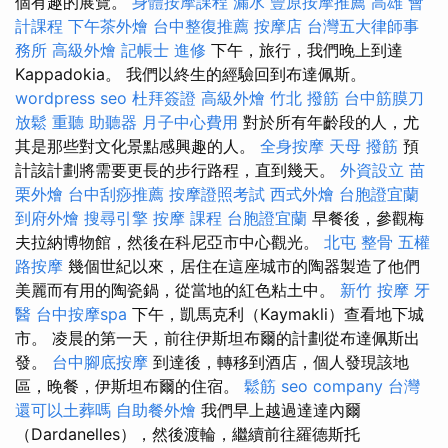
個有趣的展覽。
身體按摩課程
漏水
豐原按摩推薦
高雄 會
計課程
下午茶外燴
台中整復推薦
按摩店
台灣五大律師事
務所
高級外燴
記帳士 進修
下午，旅行，我們晚上到達
Kappadokia。 我們以終生的經驗回到布達佩斯。
wordpress seo
杜拜簽證
高級外燴
竹北 撥筋
台中筋膜刀
放鬆
重聽 助聽器
月子中心費用
對於所有年齡段的人，尤
其是那些對文化景點感興趣的人。
全身按摩
天母 撥筋
預
計該計劃將需要更長的步行路程，直到幾天。
外資設立
苗
栗外燴
台中刮痧推薦
按摩證照考試
西式外燴
台胞證宜蘭
到府外燴
搜尋引擎
按摩 課程
台胞證宜蘭
早餐後，參觀梅
夫拉納博物館，然後在科尼亞市中心觀光。
北屯 整骨
五權
路按摩
幾個世紀以來，居住在這座城市的陶器製造了他們
美麗而有用的陶瓷鍋，從當地的紅色粘土中。
新竹 按摩
牙
醫
台中按摩spa
下午，凱馬克利（Kaymakli）查看地下城
市。 凌晨的第一天，前往伊斯坦布爾的計劃從布達佩斯出
發。
台中腳底按摩
到達後，轉移到酒店，個人發現該地
區，晚餐，伊斯坦布爾的住宿。
鬆筋
seo company
台灣
還可以土葬嗎
自助餐外燴
我們早上越過達達內爾
（Dardanelles），然後渡輪，繼續前往羅德斯托