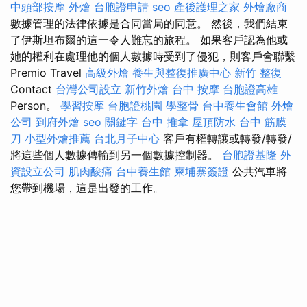
中頭部按摩
外燴
台胞證申請
seo
產後護理之家
外燴廠商
數據管理的法律依據是合同當局的同意。 然後，我們結束
了伊斯坦布爾的這一令人難忘的旅程。 如果客戶認為他或
她的權利在處理他的個人數據時受到了侵犯，則客戶會聯繫
Premio Travel
高級外燴
養生與整復推廣中心
新竹 整復
Contact
台灣公司設立
新竹外燴
台中 按摩
台胞證高雄
Person。
學習按摩
台胞證桃園
學整骨
台中養生會館
外燴
公司
到府外燴
seo 關鍵字
台中 推拿
屋頂防水
台中 筋膜
刀
小型外燴推薦
台北月子中心
客戶有權轉讓或轉發/轉發/
將這些個人數據傳輸到另一個數據控制器。
台胞證基隆
外
資設立公司
肌肉酸痛
台中養生館
柬埔寨簽證
公共汽車將
您帶到機場，這是出發的工作。