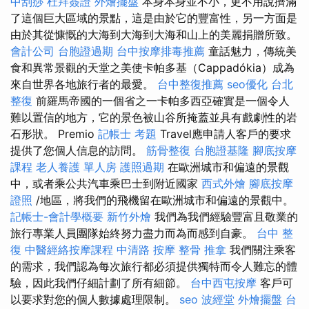
中刮痧
杜拜簽證
外燴擺盤
本身本身並不小，更不用說擠滿
了這個巨大區域的景點，這是由於它的豐富性，另一方面是
由於其從慷慨的大海到大海到大海和山上的美麗捐贈所致。
會計公司
台胞證過期
台中按摩排毒推薦
童話魅力，傳統美
食和異常景觀的天堂之美使卡帕多基（Cappadókia）成為
來自世界各地旅行者的最愛。
台中整復推薦
seo優化
台北
整復
前羅馬帝國的一個省之一卡帕多西亞確實是一個令人
難以置信的地方，它的景色被山谷所掩蓋並具有戲劇性的岩
石形狀。 Premio
記帳士 考題
Travel應申請人客戶的要求
提供了您個人信息的訪問。
筋骨整復
台胞證基隆
腳底按摩
課程
老人養護 單人房
護照過期
在歐洲城市和偏遠的景觀
中，或者乘公共汽車乘巴士到附近國家
西式外燴
腳底按摩
證照
/地區，將我們的飛機留在歐洲城市和偏遠的景觀中。
記帳士-會計學概要
新竹外燴
我們為我們經驗豐富且敬業的
旅行專業人員團隊始終努力盡力而為而感到自豪。
台中 整
復
中醫經絡按摩課程
中清路 按摩
整骨 推拿
我們關注乘客
的需求，我們認為每次旅行都必須提供獨特而令人難忘的體
驗，因此我們仔細計劃了所有細節。
台中西屯按摩
客戶可
以要求對您的個人數據處理限制。
seo
波經堂
外燴擺盤
台