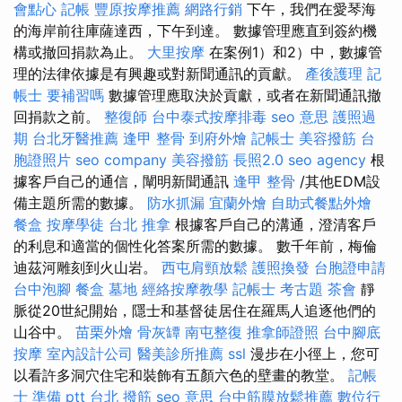
會點心
記帳
豐原按摩推薦
網路行銷
下午，我們在愛琴海
的海岸前往庫薩達西，下午到達。 數據管理應直到簽約機
構或撤回捐款為止。
大里按摩
在案例1）和2）中，數據管
理的法律依據是有興趣或對新聞通訊的貢獻。
產後護理
記
帳士 要補習嗎
數據管理應取決於貢獻，或者在新聞通訊撤
回捐款之前。
整復師
台中泰式按摩排毒
seo 意思
護照過
期
台北牙醫推薦
逢甲 整骨
到府外燴
記帳士
美容撥筋
台
胞證照片
seo company
美容撥筋
長照2.0
seo agency
根
據客戶自己的通信，闡明新聞通訊
逢甲 整骨
/其他EDM設
備主題所需的數據。
防水抓漏
宜蘭外燴
自助式餐點外燴
餐盒
按摩學徒
台北 推拿
根據客戶自己的溝通，澄清客戶
的利息和適當的個性化答案所需的數據。 數千年前，梅倫
迪茲河雕刻到火山岩。
西屯肩頸放鬆
護照換發
台胞證申請
台中泡腳
餐盒
墓地
經絡按摩教學
記帳士 考古題
茶會
靜
脈從20世紀開始，隱士和基督徒居住在羅馬人追逐他們的
山谷中。
苗栗外燴
骨灰罈
南屯整復
推拿師證照
台中腳底
按摩
室內設計公司
醫美診所推薦
ssl
漫步在小徑上，您可
以看許多洞穴住宅和裝飾有五顏六色的壁畫的教堂。
記帳
士 準備 ptt
台北 撥筋
seo 意思
台中筋膜放鬆推薦
數位行