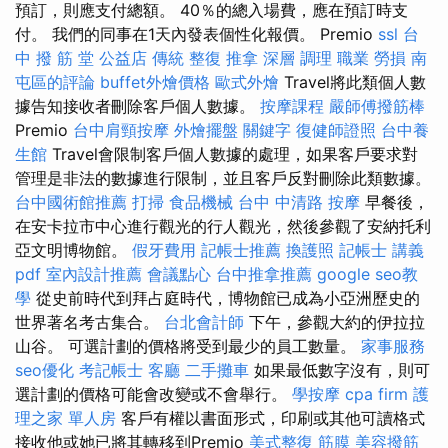
預訂，則應支付總額。 40％的總入場費，應在預訂時支
付。 我們的同事在1天內發表個性化報價。 Premio
ssl
台
中 撥 筋 堂 公益店 傳統 整復 推拿 深層 調理 職業 勞損 南
屯區的評論
buffet外燴價格
歐式外燴
Travel將此類個人數
據告知接收者刪除客戶個人數據。
按摩課程
嚴師傅撥筋棒
Premio
台中肩頸按摩
外燴擺盤
關鍵字
復健師證照
台中養
生館
Travel會限制客戶個人數據的處理，如果客戶要求對
管理是非法的數據進行限制，並且客戶反對刪除此類數據。
台中國術館推薦
打掃
食品機械
台中 中清路 按摩
早餐後，
在安卡拉市中心進行觀光的行人觀光，然後參觀了安納托利
亞文明博物館。
假牙費用
記帳士推薦
換護照
記帳士 講義
pdf
室內設計推薦
會議點心
台中推拿推薦
google seo教
學
從史前時代到拜占庭時代，博物館已成為小亞洲歷史的
世界著名考古集合。
台北會計師
下午，參觀大約的伊拉拉
山谷。 可選計劃的價格將受到最少的員工數量。
家事服務
seo優化
考記帳士
客廳
二手攤車
如果最低數字沒有，則可
選計劃的價格可能會改變或不會舉行。
學按摩
cpa firm
護
理之家 單人房
客戶有權以書面形式，印刷或其他可讀格式
接收他或她已將其轉移到Premio
美式整復 筋膜
美容撥筋