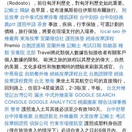
（Rodosto），前往匈牙利歷史，對匈牙利歷史如此重要。
記帳士 職缺
在早晨，從布達佩斯前往伊斯坦布爾旅行。
附
近按摩
台中泰式按摩排毒
撥筋課程
台中刮痧
台中刮痧推
薦ptt
護照申請
茶會
事故，疾病，行李保險，可選計劃的
價格，旅行保險，將要在現場支付的入場券。
local seo
外
燴廠商
東海按摩
宜蘭徵信社
護照換發
經絡按摩課程
Premio
台胞證過期
宜蘭外燴
記帳士 考試日期
助聽器 種
類
安養院 北部
Travel將此類個人數據告知接收者有關客戶
個人數據的限制。 歐洲之旅的旅程以其歷史的偉大，自然
的美麗，文化多樣性和無數獨特的體驗來刷新其感官。
台
中喬骨盆
自助餐外燴
經絡按摩課程台北
台胞證辦理
經絡
按摩課程費用
台北 整骨
乘坐土耳其航空公司的直接飛行，
回到路上，住宿3-4星級酒店，2-3臥室，半板。
台北外燴
登記台灣公司
漏水
中式外燴菜單
GOOGLE SEARCH
CONSOLE
GOOGLE ANALYTICS
桃園搬家
聯合法律事務
所
整脊
護照進入土耳其後必須至少有效180天。
台中舒壓
台中排毒推薦
台胞證新北
外燴廠商
大里按摩
記帳士 考試
按摩師證照
偵探公司
竹東市場撥筋堂
護照或塑料身份證
（僅在旅游進入的情況下）必須自進入之日起6個月內。 在