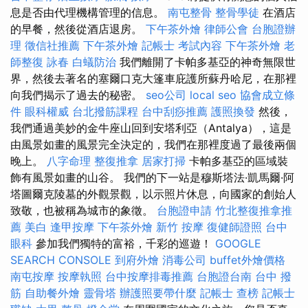
息是否由代理機構管理的信息。
南屯整骨
整骨學徒
在酒店
的早餐，然後從酒店退房。
下午茶外燴
律師公會
台胞證辦
理
徵信社推薦
下午茶外燴
記帳士 考試內容
下午茶外燴
老
師整復 詠春
白蟻防治
我們離開了卡帕多基亞的神奇無限世
界，然後去著名的塞爾口克大篷車庇護所蘇丹哈尼，在那裡
向我們揭示了過去的秘密。
seo公司
local seo
協會成立條
件
眼科權威
台北撥筋課程
台中刮痧推薦
護照換發
然後，
我們通過美妙的金牛座山回到安塔利亞（Antalya），這是
由風景如畫的風景完全決定的，我們在那裡度過了最後兩個
晚上。
八字命理 整復推拿
居家打掃
卡帕多基亞的區域裝
飾有風景如畫的山谷。 我們的下一站是穆斯塔法·凱馬爾·阿
塔圖爾克陵墓的外觀景觀，以示照片休息，向國家的創始人
致敬，也被稱為城市的象徵。
台胞證申請
竹北整復推拿推
薦
美白
逢甲按摩
下午茶外燴
新竹 按摩
復健師證照
台中
眼科
參加我們獨特的富裕，千彩的巡遊！
GOOGLE
SEARCH CONSOLE
到府外燴
消毒公司
buffet外燴價格
南屯按摩
按摩執照
台中按摩排毒推薦
台胞證台南
台中 撥
筋
自助餐外燴
靈骨塔
辦護照要帶什麼
記帳士 查榜
記帳士