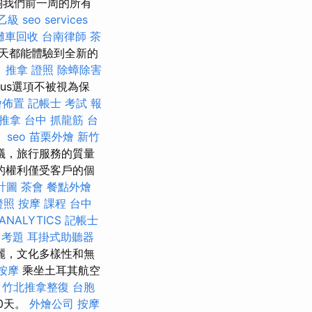
關我們前一周的所有
乙級
seo services
攤車回收
台南律師
茶
天都能體驗到全新的
。
推拿 證照
除蟑除害
lus選項不被視為保
燴佈置
記帳士 考試 報
推拿
台中 抓龍筋
台
。
seo
苗栗外燴
新竹
議，旅行服務的質量
的權利僅受客戶的個
計圖
茶會
餐點外燴
證照
按摩 課程
台中
ANALYTICS
記帳士
 考題
耳掛式助聽器
麗，文化多樣性和無
 按摩
乘坐土耳其航空
竹北推拿整復
台胞
0天。
外燴公司
按摩