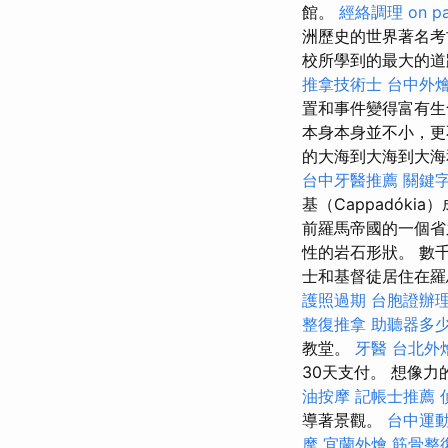
館。
經絡調理
on p
洲歷史的世界著名
校所學到的最大的道
推拿技術士
台中外
置和事件變得富有
本身本身並不小，更
的大海到大海到大
台中牙醫推薦
關鍵
基（Cappadók
前羅馬帝國的一個省
性的岩石形狀。 數
士和基督徒居住在
護照過期
台胞證辦
整復推拿
助聽器多
教堂。
牙醫
台北外
30天支付。 想像
油按摩
記帳士推薦
導著景觀。
台中運
摩
宜蘭外燴
筋骨整