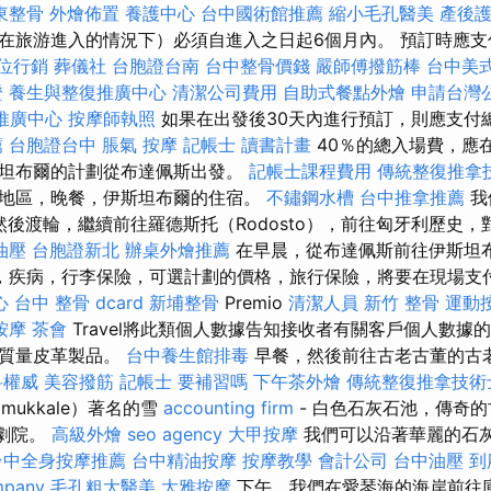
東整骨
外燴佈置
養護中心
台中國術館推薦
縮小毛孔醫美
產後護
在旅游進入的情況下）必須自進入之日起6個月內。 預訂時應支
位行銷
葬儀社
台胞證台南
台中整骨價錢
嚴師傅撥筋棒
台中美
證
養生與整復推廣中心
清潔公司費用
自助式餐點外燴
申請台灣
推廣中心
按摩師執照
如果在出發後30天內進行預訂，則應支付
薦
台胞證台中
脹氣 按摩
記帳士 讀書計畫
40％的總入場費，應
坦布爾的計劃從布達佩斯出發。
記帳士課程費用
傳統整復推拿
地區，晚餐，伊斯坦布爾的住宿。
不鏽鋼水槽
台中推拿推薦
我
es），然後渡輪，繼續前往羅德斯托（Rodosto），前往匈牙利歷史
油壓
台胞證新北
辦桌外燴推薦
在早晨，從布達佩斯前往伊斯坦
，疾病，行李保險，可選計劃的價格，旅行保險，將要在現場支
心
台中 整骨 dcard
新埔整骨
Premio
清潔人員
新竹 整骨
運動
按摩
茶會
Travel將此類個人數據告知接收者有關客戶個人數據
高質量皮革製品。
台中養生館排毒
早餐，然後前往古老古董的古
科權威
美容撥筋
記帳士 要補習嗎
下午茶外燴
傳統整復推拿技術
mukkale）著名的雪
accounting firm
- 白色石灰石池，傳奇
跡和劇院。
高級外燴
seo agency
大甲按摩
我們可以沿著華麗的石
台中全身按摩推薦
台中精油按摩
按摩教學
會計公司
台中油壓
到
mpany
毛孔粗大醫美
大雅按摩
下午，我們在愛琴海的海岸前往