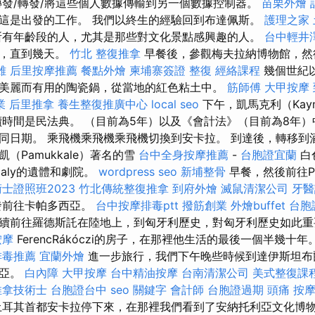
發/轉發/將這些個人數據傳輸到另一個數據控制器。
苗栗外燴
這是出發的工作。 我們以終生的經驗回到布達佩斯。
護理之家
有年齡段的人，尤其是那些對文化景點感興趣的人。
台中輕井
程，直到幾天。
竹北 整復推拿
早餐後，參觀梅夫拉納博物館，然
雄
后里按摩推薦
餐點外燴
柬埔寨簽證
整復
經絡課程
幾個世紀
美麗而有用的陶瓷鍋，從當地的紅色粘土中。
筋師傅
大甲按摩
業
后里推拿
養生整復推廣中心
local seo
下午，凱馬克利（Kaym
續時間是民法典。 （目前為5年）以及《會計法》（目前為8年
同日期。 乘飛機乘飛機乘飛機切換到安卡拉。 到達後，轉移到
（Pamukkale）著名的雪
台中全身按摩推薦
-
台胞證宜蘭
白
paly的遺體和劇院。
wordpress seo
新埔整骨
早餐，然後前往Pa
士證照班2023
竹北傳統整復推拿
到府外燴
滅鼠清潔公司
牙醫
發前往卡帕多西亞。
台中按摩排毒ptt
撥筋創業
外燴buffet
台胞
續前往羅德斯託在陸地上，到匈牙利歷史，對匈牙利歷史如此
按摩
FerencRákóczi的房子，在那裡他生活的最後一個半幾十年
排毒推薦
宜蘭外燴
進一步旅行，我們下午晚些時候到達伊斯坦布
西亞。
白內障
大甲按摩
台中精油按摩
台南清潔公司
美式整復課
推拿技術士
台胞證台中
seo 關鍵字
會計師
台胞證過期
頭痛 按
耳其首都安卡拉停下來，在那裡我們看到了安納托利亞文化博