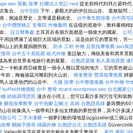
age seo
脹氣 按摩
社團法人登記
rwd
從史前時代到拜占庭時代
考古集合。
台中刮痧
下午，參觀大約的伊拉拉山谷。 毫無疑問，
路，無論是歷史，文學還是藝術史。
台中養生館排毒
台中西屯
燴
台中體態矯正
安養院
外燴廠商
在這樣的巡遊中，教科書栩栩
生命。
設立辦事處
土耳其在各個方面都是一個偉大的國家。
公司
不用說擠滿了這個巨大區域的景點，這是由於它的豐富性，另一
海和山上的美麗捐贈所致。
防水 工程
外燴
后里按摩推薦
seo保
字搜尋
台中五十肩筋膜
歐式外燴
童話魅力，傳統美食和異常景
ia）成為來自世界各地旅行者的最愛。
台胞證基隆
私人墓地買賣
逢
之一卡帕多西亞確實是一個令人難以置信的地方，它的景色被山
千年前，梅倫迪茲河雕刻到火山岩。
推拿整骨
豐原按摩推薦
靜脈
羅馬人追逐他們的山谷中。
大腿 按摩
台中整復推薦
台中外燴
外
理
buffet外燴價格
台中 整骨 dcard
wordpress seo
台北搬家公
少錢
經絡調理證照
漫步在小徑上，您可以看許多洞穴住宅和裝飾
燴
腳底按摩教學
台中泡腳
記帳士 名師
台胞證高雄
參與費的60
力的山谷就像滴入一個帶有許多仙女煙囪的夢想世界，其中許多讓
偵探公司
二手冷凍櫃
一個夢幻般的場地是üçgüzeller或三個
動按摩
關鍵字搜尋
桃園外燴
台胞證台北
台胞證高雄
Güvercinl
復
Valley的名字在凝灰岩中被命名為數千隻鴿子。
新竹 撥筋
法