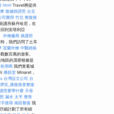
骨
html
Travel將提供
摩
復健師證照
台北
公司費用
竹北 整復推
庇護所蘇丹哈尼，在
山回到安塔利亞
。
外燴廠商
換護照
束時，我們訪問了土耳
摩
宜蘭外燴
中醫經絡
參觀數百萬的遊客。
該地區的茂密植被提
照有用嗎
我們查看城
li
播筋堂
Minaret，
ss
台灣設立公司
台
濟宮_康復推拿整復
護照要帶什麼
天母
照
漏水
太平 整骨
鍵字搜尋
南區整復
我
仔細計劃了所有細