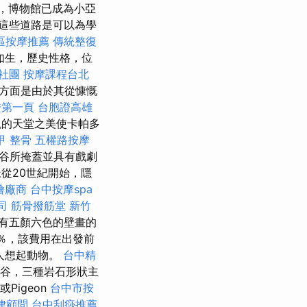
，博物館已成為小亞
這些道路是可以為學
區按摩推薦
傳統整復
如生，歷史性格，位
社團
按摩課程台北
方面是由於其從慷慨
證第一頁
台胞證高雄
觀的天堂之美使卡帕多
甲 整骨
五權路按摩
谷所掩蓋並具有戲劇
從20世紀開始，隱
燴廠商
台中按摩spa
司
筋骨撥筋堂
新竹
有五顏六色的壁畫的
％，該費用在出發前
人想起動物。
台中精
山谷谷，三種岩石形狀主
ik或Pigeon
台中市按
律顧問
台中刮痧推薦