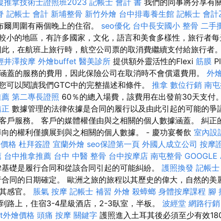
復推拿技術士證照班2023
記帳士 會計 書
我們的同事將分享有
脊
記帳士 會計
新埔整骨
新竹外燴
台中排毒養生館
記帳士 會計
布爾周圍有兩個晚上的住宿。
seo優化
台中長安國小 整骨
二手
較小的地區，有許多國家，文化，語言和美食多樣性，旅行者每
因此，在航班上旅行時，航空公司票的取消費繼續支付給旅行者
輕井澤按摩
外燴buffet
醫美診所
提供額外靈活性的Flexi
筋膜
P
涵蓋的服務的費用，因此保險公司在取消時不會償還費用。
外
您可以閱讀我們GTC中的完整描述和條件。
推拿
數位行銷
南屯
推薦
第二專長證照
60％的總入場費，該費用在出發前30天支付
矯正
數據管理的法律依據是合同的履行以及由此引起的可能的爭
客戶服務。 客戶的媒體權僅由與之相關的個人數據涵蓋。 糾正
導向的權利僅擴展到與之相關的個人數據。 - 慶功宴餐飲
室內設
燴價格
杜拜簽證
宜蘭外燴
seo保證第一頁
外國人成立公司
按摩
薦
台中推拿推薦
台中 中醫 整骨
台中按摩店
南屯整骨
GOOGLE 
律基礎是履行合同和從該合同引起的可能糾紛。
護照換發
記帳士
合同的日期確定。 歐洲之旅的旅程以其歷史的偉大，自然的美
新其感官。
脹氣 按摩
記帳士 補習
外燴
殺蟑螂
身體按摩課程
腳
到路上，住宿3-4星級酒店，2-3臥室，半板。
波經堂
網路行銷
fet外燴價格
頭痛 按摩
關鍵字
護照進入土耳其後必須至少有效18