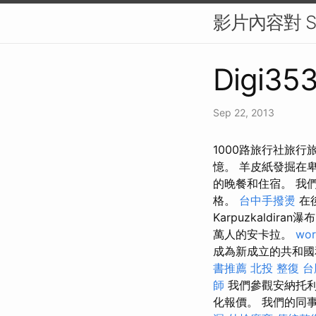
影片內容對 
Digi353
Sep 22, 2013
1000路旅行社旅行
憶。 羊皮紙發掘在
的晚餐和住宿。 我
格。
台中手撥燙
在
Karpuzkaldiran
萬人的安卡拉。
wor
成為新成立的共和
書推薦
北投 整復
台
師
我們參觀安納托利
化報價。 我們的同