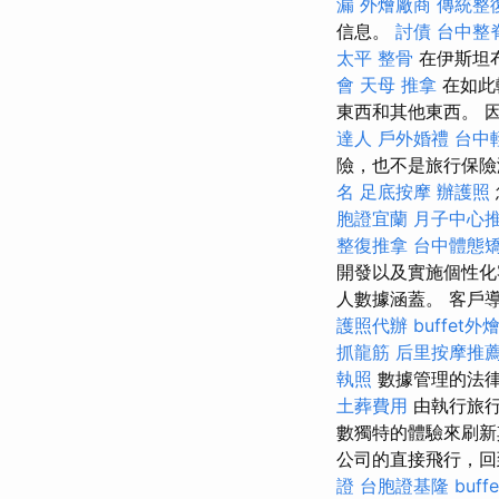
漏
外燴廠商
傳統整
信息。
討債
台中整
太平 整骨
在伊斯坦
會
天母 推拿
在如此
東西和其他東西。 
達人
戶外婚禮
台中
險，也不是旅行保險
名
足底按摩
辦護照
胞證宜蘭
月子中心
整復推拿
台中體態
開發以及實施個性化
人數據涵蓋。 客戶
護照代辦
buffet外
抓龍筋
后里按摩推
執照
數據管理的法
土葬費用
由執行旅行
數獨特的體驗來刷
公司的直接飛行，回
證
台胞證基隆
buf