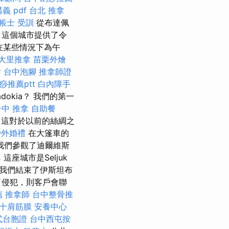
義 pdf
台北 推拿
帳士 受訓
從布達佩
，這個城市提供了令
在某些情況下為午
大里推拿
苗栗外燴
燴
台中泡腳
推拿師證
痧推薦ptt
白內障手
okia？ 我們的第一
台中 推拿
自助餐
地，這對於以前的絲綢之
戶外婚禮
在大篷車的
我們參觀了迪爾維斯
單
這座城市是Seljuk
後，我們結束了伊斯坦布
了侵犯，則客戶會聯
薦
推拿師
台中整骨推
十肩筋膜
安養中心
式台胞證
台中西屯按