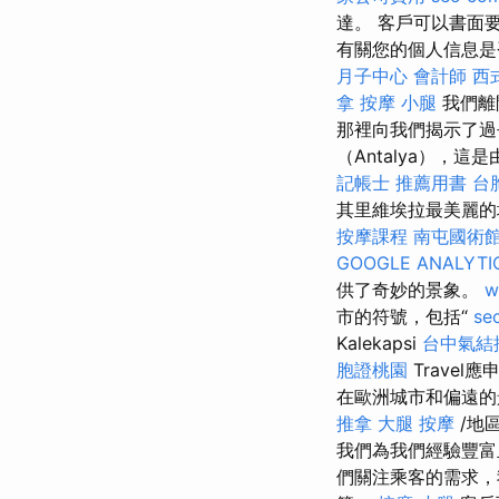
達。 客戶可以書面要求
有關您的個人信息
月子中心
會計師
西
拿
按摩 小腿
我們離
那裡向我們揭示了
（Antalya）
記帳士 推薦用書
台
其里維埃拉最美麗的城
按摩課程
南屯國術
GOOGLE ANALYTI
供了奇妙的景象。
w
市的符號，包括“
s
Kalekapsi
台中氣結
胞證桃園
Trave
在歐洲城市和偏遠的
推拿
大腿 按摩
/地
我們為我們經驗豐富
們關注乘客的需求，