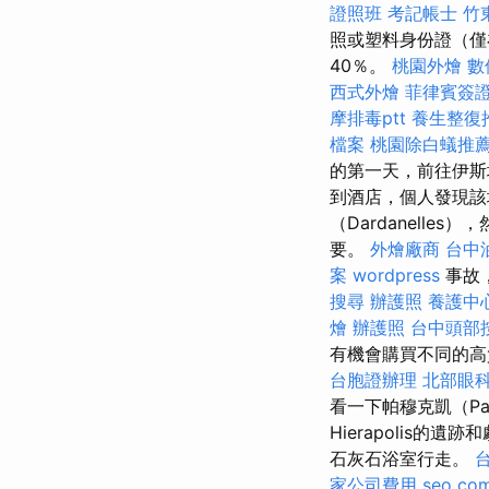
證照班
考記帳士
竹
照或塑料身份證（僅
40％。
桃園外燴
數
西式外燴
菲律賓簽
摩排毒ptt
養生整復
檔案
桃園除白蟻推
的第一天，前往伊斯
到酒店，個人發現該
（Dardanell
要。
外燴廠商
台中
案
wordpress
事故
搜尋
辦護照
養護中
燴
辦護照
台中頭部
有機會購買不同的
台胞證辦理
北部眼
看一下帕穆克凱（Pa
Hierapolis的遺
石灰石浴室行走。
家公司費用
seo co