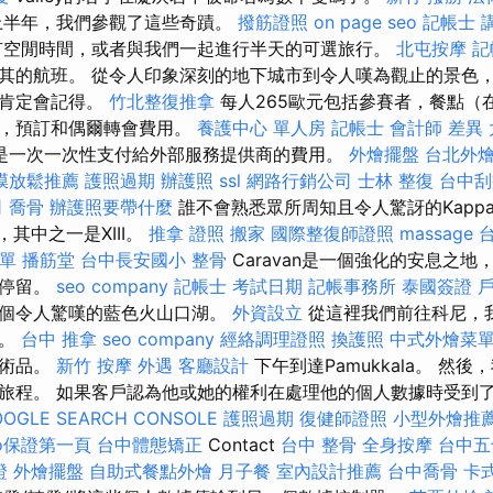
上半年，我們參觀了這些奇蹟。
撥筋證照
on page seo
記帳士 講
空閒時間，或者與我們一起進行半天的可選旅行。
北屯按摩
記
其的航班。 從令人印象深刻的地下城市到令人嘆為觀止的景色
們肯定會記得。
竹北整復推拿
每人265歐元包括參賽者，餐點（
織，預訂和偶爾轉會費用。
養護中心 單人房
記帳士 會計師 差異
是一次一次性支付給外部服務提供商的費用。
外燴擺盤
台北外
膜放鬆推薦
護照過期
辦護照
ssl
網路行銷公司
士林 整復
台中刮
司
喬骨
辦護照要帶什麼
誰不會熟悉眾所周知且令人驚訝的Kappad
，其中之一是XIII。
推拿 證照
搬家
國際整復師證照
massage
單
播筋堂
台中長安國小 整骨
Caravan是一個強化的安息之
的停留。
seo company
記帳士 考試日期
記帳事務所
泰國簽證
一個令人驚嘆的藍色火山口湖。
外資設立
從這裡我們前往科尼，
館。
台中 推拿
seo company
經絡調理證照
換護照
中式外燴菜
藝術品。
新竹 按摩
外遇
客廳設計
下午到達Pamukkala。 然
旅程。 如果客戶認為他或她的權利在處理他的個人數據時受到
OGLE SEARCH CONSOLE
護照過期
復健師證照
小型外燴推
eo保證第一頁
台中體態矯正
Contact
台中 整骨
全身按摩
台中五
證
外燴擺盤
自助式餐點外燴
月子餐
室內設計推薦
台中喬骨
卡