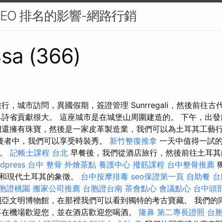
SEO 排名的影響-網路行銷
sa (366)
旅行，城市訪問，異國假期，簽證管理 Sunrregali，然後前往
卑詩省貢獻很大。 這座城市是在城堡山周圍建造的。 下午，出
們還擁有珠寶，然後是一家皮革製造業，我們可以為土耳其工藝
後者中，我們可以享受時裝秀。
新竹整復推拿
一天中值得一試的
瀑布。
記帳士課程 台北
早餐後，我們從酒店旅行，然後前往土耳其
dpress
台中 整骨
外燴茶點
養護中心
撥筋課程
台中整骨推薦
國和現代土耳其的象徵。
台中按摩排毒
seo保證第一頁
自助餐
台
胞證桃園
搬家公司推薦
台胞證台南
茶會點心
會議點心
台中頭
亞文明博物館，在那裡我們可以看到獨特的考古寶藏。 我們的
事在機場歡迎您，並在酒店歡迎您喝酒。
隆鼻
第二專長證照
台