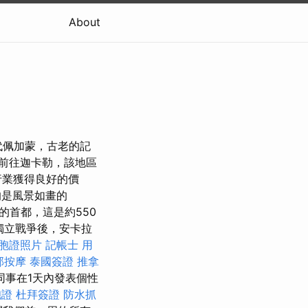
About
古代佩加蒙，古老的記
發前往迦卡勒，該地區
行業獲得良好的價
是風景如畫的
的首都，這是約550
獨立戰爭後，安卡拉
胞證照片
記帳士 用
部按摩
泰國簽證
推拿
同事在1天內發表個性
胞證
杜拜簽證
防水抓