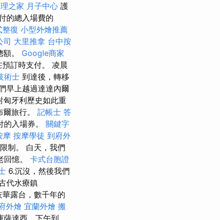
理之家 月子中心
護
付的總入場費的
式整復
小型外燴推薦
公司
大里推拿
台中按
總額。
Google商家
在預訂時支付。 凌晨
技術士
到達後，轉移
們早上越過達達內爾
，對匈牙利歷史如此重
布爾旅行。
記帳士 答
付的入場券。
關鍵字
按摩
按摩學徒
到府外
的限制。 白天，我們
老回憶。
卡式台胞證
士
6.沉沒，然後我們
的古代水療鎮
灰華露台，數千年的
府外燴
宜蘭外燴
搬
庫薩達西，下午到