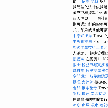
節。
按摩 小腿
客戶
據管理的法律依據是合同
補充或根據客戶的書
個人信息。 可選計
則可選計劃的價格
式，印刷或其他可讀
中泰式按摩
Trave
中整骨推薦
Premio
整復推拿技術士證照班
人數據。 數據管理
換護照
在案例1）和
帳士 稅務申報實務
摩排毒
后里按摩
餐
空間設計
藍芽助聽
辦理
會計師
根據客戶
會館
推拿整骨
Tra
課程
植牙
南區整復
理是非法的數據進行
務所
房屋 漏水
臉部