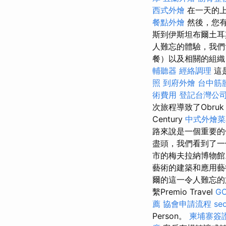
西式外燴
在一天的
餐點外燴
然後，您有
斯到伊斯坦布爾土耳
人難忘的體驗，我
餐）以及相關的組
輔聽器
經絡調理
這
照
到府外燴
台中筋
術費用
登記台灣公
次旅程導致了Obruk
Century
中式外燴菜
路來說是一個重要
盡頭，我們看到了
市的梅夫拉納博物
藝術的建築和應用
爾的這一令人難忘的
繫Premio Travel
GO
薦
協會申請流程
s
Person。
柬埔寨簽