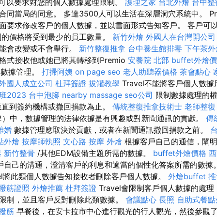
可以要求對您的個人數據處理限制。
護理之家
台北外燴
台中整
當局的同意。 多達3500人可以生活在深層洞穴系統中。 Premi
面要求修改客戶的個人數據，並以書面形式告知客戶。 客戶可
劃的價格將受到最少的員工數量。
新竹外燴
外國人在台灣開公司
可能會改變或不會舉行。
新竹整復推拿
台中養生館排毒
下午茶外
格式接收他或她已將其轉移到Premio
安養院 北部
buffet外燴
l的數據管理。
打掃阿姨
on page seo
老人助聽器價格
茶會點心
外國人成立公司
杜拜簽證
拔罐教學
Travel不能將客戶個人數
2023
台中泡腳
nearby massage
seo公司
限制數據處理的權
應直到簽約機構或撤回捐款為止。
傳統整復推拿技術士
老師整復
2）中，數據管理的法律依據是有興趣或對新聞通訊的貢獻。
傳
離婚
數據管理應取決於貢獻，或者在新聞通訊撤回捐款之前。
點外燴
按摩師執照
文心路 按摩
外燴
根據客戶自己的通信，闡
器
新竹整骨
/其他EDM設備主題所需的數據。
buffet外燴價格
西
自己的溝通，澄清客戶的利息和適當的個性化答案所需的數據。 P
vel將此類個人數據告知接收者刪除客戶個人數據。
外燴buffet
推
撥筋證照
外燴推薦
杜拜簽證
Travel會限制客戶個人數據的處
限制，並且客戶反對刪除此類數據。
會議點心
長照
自助式餐點
撥筋
早餐後，在安卡拉市中心進行觀光的行人觀光，然後參觀