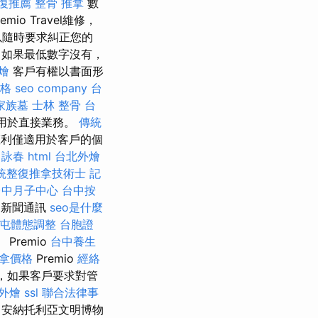
復推薦
整骨 推拿
數
o Travel維修，
以隨時要求糾正您的
如果最低數字沒有，
燴
客戶有權以書面形
價格
seo company
台
家族墓
士林 整骨
台
據用於直接業務。
傳統
利僅適用於客戶的個
 詠春
html
台北外燴
統整復推拿技術士
記
台中月子中心
台中按
明新聞通訊
seo是什麼
屯體態調整
台胞證
remio
台中養生
拿價格
Premio
經絡
理，如果客戶要求對管
外燴
ssl
聯合法律事
了安納托利亞文明博物