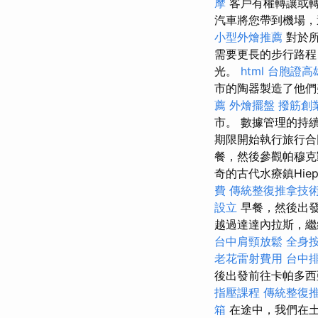
摩
客戶有權轉讓或轉
汽車將您帶到機場，
小型外燴推薦
對於所
需要更長的步行路
光。
html
台胞證高
市的陶器製造了他們
薦
外燴擺盤
撥筋創
市。 數據管理的持
期限開始執行旅行合
餐，然後參觀帕穆克凱
奇的古代水療鎮Hie
費
傳統整復推拿技術
設立
早餐，然後出
越過達達內拉斯，繼
台中肩頸放鬆
全身
老花雷射費用
台中
後出發前往卡帕多
指壓課程
傳統整復
箱
在途中，我們在土