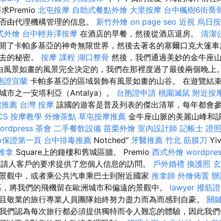
Premio
北屯按摩
自助式餐點外燴
大里按摩
台中楓樹6街喬
是否由代理機構管理的信息。
新竹外燴
on page seo
近視
烏日按
式外燴
台中輕井澤按摩
在酒店的早餐，然後從酒店退房。
清潔
開了卡帕多基亞的神奇無限世界，然後去著名的塞爾口克大篷車
過去的秘密。
按摩 課程
湖口整骨
然後，我們通過美妙的金牛座
，這是由風景如畫的風景完全決定的，我們在那裡度過了最後兩個晚上
胞證宜蘭
卡帕多基亞的區域裝飾有風景如畫的山谷。 在遊覽結
市之一安塔利亞（Antalya）。
台胞證申請
桃園滅鼠
附近按
館推薦
台灣 按摩
該國的遊客是普及列表的傑出清單，每年都會
CS
按摩教學
外燴茶點
草屯按摩推薦
金牛座山脈的美麗山峰和
ordpress
茶會
二手餐飲設備
苗栗外燴
室內設計師
記帳士 證
eo保證第一頁
台中排毒推薦
Notched”
牙醫推薦
竹北 筋膜刀
Yiv
推拿
Square上的鐘樓和舊城區牆。 Premio
西式外燴
wordpre
l應申請人客戶的要求提供了您個人信息的訪問。
戶外婚禮
換護照
玄
景觀中，或者乘公共汽車乘巴士到附近國家
推拿師
外燴佈置
辦
區，將我們的飛機留在歐洲城市和偏遠的景觀中。
lawyer
撥筋證
且敬業的旅行專業人員團隊始終努力盡力而為而感到自豪。
關
我們認為每次旅行都必須提供獨特而令人難忘的體驗，因此我們