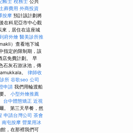
記帳士 稅務士
公共
土葬費用
外商投資
澤按摩
預計該計劃將
後在科尼亞市中心觀
以來，居住在這座城
到府外燴
醫美診所推
akli）查看地下城
）中指定的限制期，該
酒店免費計劃。 早
色石灰石游泳池，傳
mukkala。
律師收
診所
谷歌seo
公司
證申請
我們用輪渡船
重要。
小型外燴推薦
。
台中體態矯正
近視
爾。 第三天早餐，然
程
申請台灣公司
茶會
摩
南屯按摩
營業用冰
物館，在那裡我們可