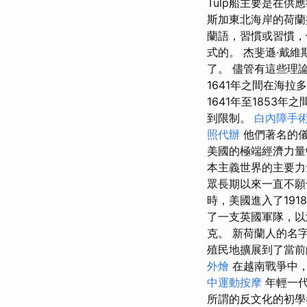
Tulp船主要是在供
斯加東北海岸的荷蘭
蘭語，習慣或習慣，
式的。 杰斐遜·戴維斯（
了。 儘管有這些理
1641年之間在海
1641年至1853
到限制。
白內障手
照代辦
他們著名的儀
美國的極端經濟力
本主義世界的主要
眾長期以來一直不
時，美國進入了19
了一支英國軍隊，以
克。 新荷蘭人的名字已經
殖民地擴展到了當前
外燴
在越南戰爭中，
中運動按摩
年輕一代
所謂的反文化的初學者