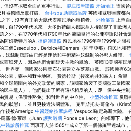
，但沒有採取全面的軍事行動。
腳底按摩證照
牙齒矯正
盟國晉
12月被德國反擊打破。
台中spa
助聽器品牌
英國和蘇聯軍隊都向
比之下，沒有真正的大廳代表殖民地的種植者。
外燴佈置
上帝自
用，自1790年代以來，大多數荷蘭人都認為人權影響了非歐洲人
題之外，在1770年代和1790年代的荷蘭舉行的公開辯論以社會
為阿姆斯特丹的A.
復健師證照
殖民地在1796年至1799年之
個Essequibo，Berbice和Demara（即圭亞那）殖民地
，奴隸制應該由已經是迷信和巫術精神奴隸制的外邦人維護。
或西班牙人，因為他們會面臨天主教的風險。 英國13美國殖民地於
。 世界第一個國家公園黃石公園建立在落基山脈。 該國擁有6
的公園，森林和野生地區。 費德拉斯（後來的共和黨人）希望
和全球範圍內的外交政策的國家，該國家繪製了英國型工業國家
的民主黨人），他們提出了所有這些相反的人，即一個中央控制
由貿易（保護性豁免）和對世界的中立性。
小型外燴推薦
反聯
的狀態），並且更接近法國體系。 克里斯托夫·哥倫布（KristófC
年後被Amerigo
中醫經絡按摩課程
Vespucci確定為新大陸。 
·龐塞·德·萊昂（Juan
護照過期
Ponce de Leon）的領導下
北中醫診所推薦
西班牙人於1565年成立了第一個佛羅里達城市