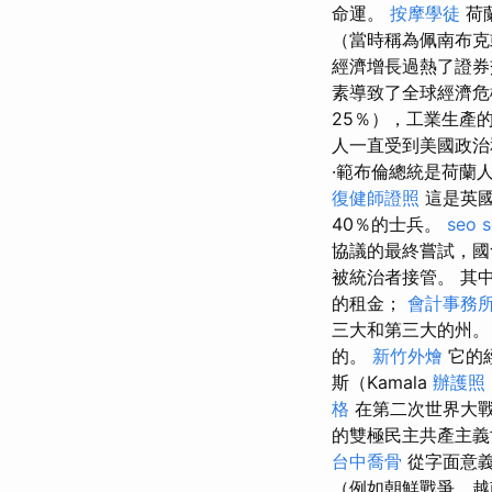
命運。
按摩學徒
荷蘭
（當時稱為佩南布克
經濟增長過熱了證券交
素導致了全球經濟
25％），工業生產
人一直受到美國政
·範布倫總統是荷蘭
復健師證照
這是英國
40％的士兵。
seo s
協議的最終嘗試，國
被統治者接管。 其
的租金；
會計事務
三大和第三大的州
的。
新竹外燴
它的
斯（Kamala
辦護照
格
在第二次世界大
的雙極民主共產主義
台中喬骨
從字面意義
（例如朝鮮戰爭，越