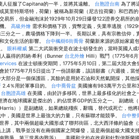
人征服了Capitana的一半，並將其遠離。
台胞證台南
為了將
或莫里特斯塔特，荷蘭）被稱為新荷蘭（尼古拉荷蘭）和巴西
易所，但金融泡沫於1929年10月29日爆發122證券交易所
危機。
高級外燴
需求和價格下跌，貨幣定義，失業率逃脫（1929年
的三分之一，農場價格下降到一半。 長期以來，具有宗教信仰，
治和文化生活的影響。
台中楓樹6街喬骨
荷蘭新來源的原始家庭包
人。
眼科權威
第二大武裝衝突是在波士頓發生的，當時英國人成
人贏得的邦納·希利（Bunner
台北外燴
Hilli）戰鬥（1775年
ervices
在波士頓衝突期間，1775年5月10日，第二屆大陸大會
會於1775年7月5日提出了一份請願書，該請願書（六週後，當
中大部分是一個保護區，其餘的是用於石油和天然氣開採，其他
所
2.4％用於軍事目的。
台中喬骨盆
美國擁有983萬平方公里和3
。
台胞證高雄
在美國，由於許多移民，世界上最多樣化的社會之
經濟在地球國家是傑出的，約佔世界GDP的五分之一。 副總統（
Harris））是副總統，如果總統殘疾，辭職，替代或死亡，他
戰中，美國是世界上最強大的力量，只有蘇聯才能競爭。
台中整
世界，其中兩個超級大國形成了聯邦街區，北大西洋條約協會（
上講，戰爭並沒有在兩個國家之間爆發，這是兩個超級大國支
南戰爭，第三世界內戰等）。 美國和北約在政府和針對伊斯蘭