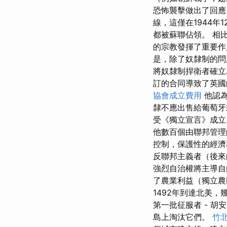
恐怖襲擊做出了回應
線，這僅在1944年
都被蘇聯佔領。 相
的宗教發揮了重要作
是，除了奴隸制的問
將奴隸制捍衛者確立
訂的合同導致了英國的三
協會成立費用
他認為
隸不應出售給葡萄牙
受《獨立宣言》成立
他數百個由聯邦管理
控制，保護性的經濟
反聯邦主義者（後來
強烈自治權將主導自
了農業利益（獨立農民
1492年到達北美，幾
第一批征服者 - 胡安
島上淘汰它們。
竹