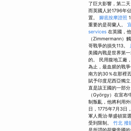
了巨大影響，第二天
而英國人於1796年
置。
腳底按摩證照
重要的是荷蘭人。
services
在英國，他
（Zimmerman
哥戰爭的損失113。
美國內戰是世界第一
的。 民用腹地工廠
為止，最血腥的戰爭仍
南方的30％在那裡丟
賦予印度尼西亞獨立
直是該王國的一部分。
（György）在宣
制叛亂，他將利用
日，1775年7月
軍人喬治·華盛頓當
受到限制。
竹北 撥
是所謂的荷蘭帝國的