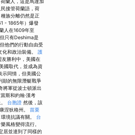
1名荷蘭人，這是馬達加
人民接管荷蘭語，荷
，種族分離仍然是正
 - 1865年）爆發
人在1609年至
有Deshima是
但他們的行動自由受
文化和政治裝備。
護
的盟友勝利中，美國在
美國取代，並成為資
表示同情，但美國公
不列顛的無限潛艇戰爭
奇將軍從波士頓派出
當斯和約翰·漢考
上。
台胞證
然後，該
和康涅狄格州。
苗栗
，環境抗議有關。
台
音樂風格變得流行。
語定居並達到了同樣的