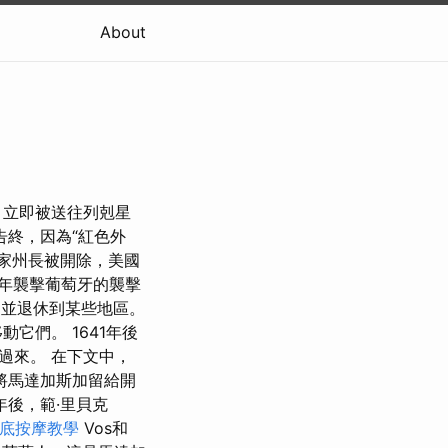
About
，立即被送往列剋星
終，因為“紅色外
家州長被開除，美國
0年襲擊葡萄牙的襲擊
，並退休到某些地區。
它們。 1641年後
過來。 在下文中，
將馬達加斯加留給開
後，範·里貝克
底按摩教學
Vos和