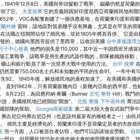
，1941年12月8日，美國與斧頭髮動了戰爭。 錫蘭仍然是荷蘭
佔領了它。
大里按摩
它的意義歸因於印度尼西亞荷蘭殖民地和開
1652年，VOC為船隻創建了一個供應基地，在荷蘭東印度和荷
宜蘭外燴
當時，該地區對貿易幾乎沒有興趣，尤其是在罕見的荷
在法國占領期間佔領了殖民地，並於1805年將其吞併。 它是由
n）觸發的，德國向墨西哥提供了墨西哥，以收回美國
台中產後護理
月子中心推薦
他們的損失是110,000，其中近一半因西班牙感
場工業戰爭，該戰爭是用生產的武器作戰的，部隊被鐵路移動，
，礦山和銀行動員了第一次世界大戰中使用的方法。
台中 按摩
在
然需要750,000名士兵和未知數的平民的生命91。 一年中有
失92。 1945年後，解放殖民地的過程加速了。 在美國和美
。 直到1962年，只有荷蘭新幾內亞（新幾內亞島的西半部，也
 8月23日，為回應邦納·希爾（Bunner
北屯 整骨
Hill）戰
布中說，美國殖民地已經開始“開放”。
北投 整復
下午茶外燴
喬治
外國部隊的幫助。
Google商家檔案
第二屆大陸大會在武裝鬥爭中立
3日，弗吉尼亞州弗吉尼亞州（也是該州最富有的種植者之一）由民
選。 殖民主要是經濟化的，荷蘭東印度不是荷蘭定居者的市政殖
筋
另一方面，人口被居住者佔領，他們可以訴諸強迫勞動。
自
一部分，但荷蘭於1815年在維也納大會的南部國會獲得獨立，18