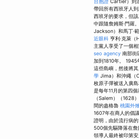
台胞證
Cartier
帶回所有西班牙人到庫
西班牙的要求，但該
中跟隨詹姆斯·門羅
Jackson）和馬丁·範
近眼科
亨利·克萊（H
主黨人享受了一個相
seo agency
南部街
加到1810年。 19
這些島嶼，然後將其
學
Jima）和沖繩（
枚原子彈被送入廣島
是每年11月的第四個
（Salem）（162
間的盎格魯
桃園外
1607年在商人的
證明，由於流行病的
500個先驅降落在
領導人最終被印第安