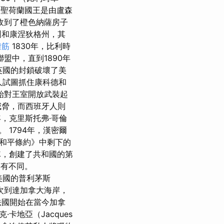
·聖荷蘭國王是由盧森
收到了橙色納薩房子
州和康涅狄格州，其
撥筋
1830年，比利時
盟中，直到1890年
英國的封鎖破壞了美
人試圖抓住康科德和
始對王室開放武裝起
威脅，而西班牙人則
年，克里斯托弗·哥倫
 1794年，漢密爾
和平條約》中剩下的
隊，創建了共和國的第
略有不同。
到美國的普利茅斯
首次到達加拿大海岸，
，法國開始在當今加拿
克·卡地亞（Jacques