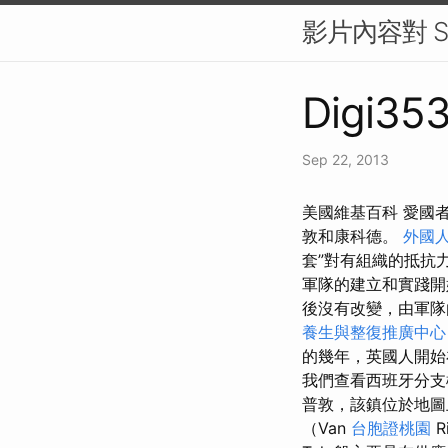
影片內容對 
Digi353
Sep 22, 2013
美國維基百科 愛國
敦和康科德。
外國
套”對有組織的抵抗
軍隊的建立和實踐開
後沒有改變，由軍隊
養生與整復推廣中心
的幾年，英國人開始
我們查看西班牙分支
普敦，該鎮位於地圖
（Van
台胞證桃園
R