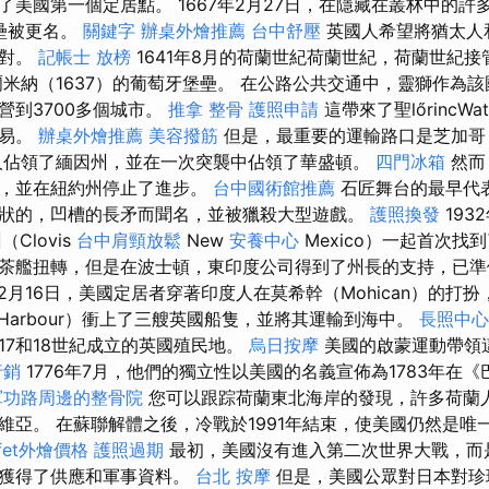
了美國第一個定居點。 1667年2月27日，在隱藏在叢林中的許
a堡壘被更名。
關鍵字
辦桌外燴推薦
台中舒壓
英國人希望將猶太人
反對。
記帳士 放榜
1641年8月的荷蘭世紀荷蘭世紀，荷蘭世紀
埃爾米納（1637）的葡萄牙堡壘。 在公路公共交通中，靈獅作為
營到3700多個城市。
推拿 整骨
護照申請
這帶來了聖lőrincWa
貿易。
辦桌外燴推薦
美容撥筋
但是，最重要的運輸路口是芝加哥
人佔領了緬因州，並在一次突襲中佔領了華盛頓。
四門冰箱
然而
思，並在紐約州停止了進步。
台中國術館推薦
石匠舞台的最早代
狀的，凹槽的長矛而聞名，並被獵殺大型遊戲。
護照換發
193
Clovis
台中肩頸放鬆
New
安養中心
Mexico）一起首次找
茶艦扭轉，但是在波士頓，東印度公司得到了州長的支持，已準
年12月16日，美國定居者穿著印度人在莫希幹（Mohican）的打
Harbour）衝上了三艘英國船隻，並將其運輸到海中。
長照中心
17和18世紀成立的英國殖民地。
烏日按摩
美國的啟蒙運動帶領
行銷
1776年7月，他們的獨立性以美國的名義宣佈為1783年在
軍功路周邊的整骨院
您可以跟踪荷蘭東北海岸的發現，許多荷蘭
維亞。 在蘇聯解體之後，冷戰於1991年結束，使美國仍然是唯
ffet外燴價格
護照過期
最初，美國沒有進入第二次世界大戰，而
聯獲得了供應和軍事資料。
台北 按摩
但是，美國公眾對日本對珍