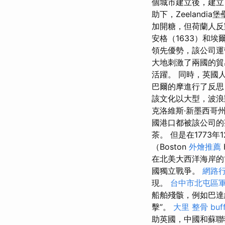
個城市建立後，建立
助下，Zeelandi
加開糖，但荷蘭人
安格（1633）和
領先優勢，該公司運
大地刺激了兩國的
活躍。 同時，英國
巴爾的摩進行了反
該文化以大型，波浪
克洛維斯·新墨西哥州（
國港口都被該公司的
茶。 但是在1773
（Boston
外燴推薦
在北美大西洋海岸的
國獨立戰爭。
網路
現。
台中市北屯區
船舶殘骸，例如巴達
擊”。
大里 整骨
bu
助英國，中國和蘇