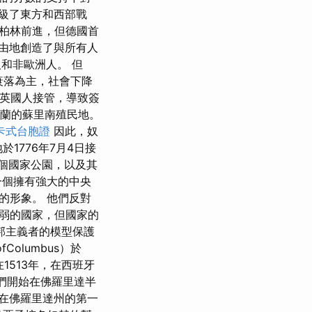
級了東方和西部戰
柏林前進，但德國首
由地創造了與所有人
和非歐洲人。 但
衰落為主，社會下降
間被英國人接管，導致簽
和荷蘭的蘇里南殖民地。
卡式台胞證
因此，奴
1776年7月4日接
3個國家公園，以及其
一個擁有強大的中央
的形象。 他們反對
弱的國家，但國家的
邦主義者的模型保護
olumbus）於
在1513年，在西班牙
，他們開始在佛羅里達半
，在佛羅里達州的第一