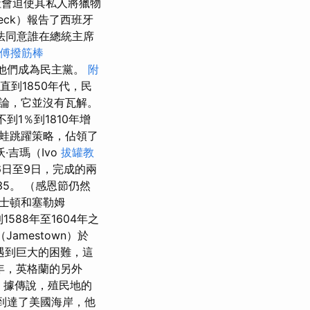
社會迫使其私人將獵物
eck）報告了西班牙
法同意誰在總統主席
傅撥筋棒
後，他們成為民主黨。
附
直到1850年代，民
論，它並沒有瓦解。
1％到1810年增
蛙跳躍策略，佔領了
·吉瑪（Ivo
拔罐教
月6日至9日，完成的兩
5。 （感恩節仍然
波士頓和塞勒姆
588年至1604年之
mestown）於
遇到巨大的困難，這
9年，英格蘭的另外
，據傳說，殖民地的
者到達了美國海岸，他