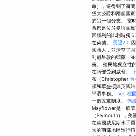
命），這得到了荷蘭
堡大公爵和兩個國
的另一個分支。 當
首都是位於曼哈頓島
因勝利的比利時獨立
在荷蘭。
長照2.0
因
國商人，並清空了
列剋星敦的彈藥，
義。 殖民地獨立性
在南部受到威脅。
布（Christopher
台
頓和華盛頓與英國結
平滑事務。
seo
桃
一個政黨制度。
傳統
Mayflower是
（Plymouth），
在英國威尼斯水手喬瓦
大的南部地區進行殖民