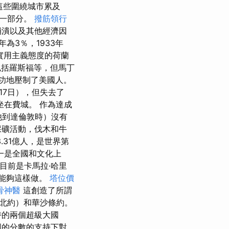
這些圍繞城市累及
的一部分。
撥筋領行
的崩潰以及其他經濟因
為3％，1933年
實用主義態度的荷蘭
括羅斯福等，但馬丁
功地壓制了美國人。
6月17日），但失去了
坐在費城。 作為達成
他到達倫敦時）沒有
採礦活動，伐木和牛
.31億人，是世界第
一是全國和文化上
目前是卡馬拉·哈里
將能夠這樣做。
塔位價
骨神醫
這創造了所謂
北約）和華沙條約。
持的兩個超級大國
國的分數的支持下對