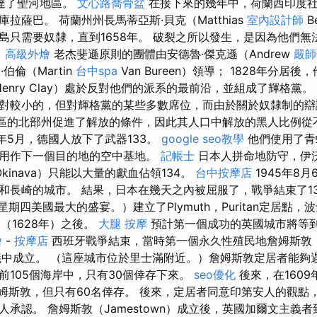
）到達了聖河地區。
文心路喬骨盆
在接下來的幾年中，荷蘭西印度
拉薩巴。 荷蘭州州長馬蒂亞斯·貝克（Matthias
室內設計師
B
島只需要奴隸，直到1658年。 破裂之所以發生，是因為他們無
。
高級外燴
老杰斐遜原則的團體由安德魯·傑克遜（Andrew
嚴師
·伯倫（Martin
台中spa
Van Bureen）領導； 1828年分居
enry Clay）處於反對他們的派系的最前沿，並組成了輝格黨。 
對較小的，但對輝格黨的某些多數席位，而由於關於奴隸制的辯
區的北部州促進了解放的條件，因此其人口中解放的黑人比例從不到
45年5月，德國人放下了武器133。
google seo教學
他們使用了青
用作下一個目的地的空中基地。
記帳士
日本人拼命地防守，伊沃
Okinava）只能以大量的獻血佔領134。
台中按摩店
1945年8
和長崎的城市。 結果，日本在幾天之內被屈服了，戰爭結束了13
星期四美國最大的盛宴。）建立了Plymuth，Puritan定居點，
8）（1628年）之後。
大腿 按摩
預計第一個成功的英國城市將等到1
燴
-
按摩店
西班牙戰爭結束，當時第一個永久性殖民地詹姆斯敦（Ja
倡議中成立。 （這座城市位於里士滿附近。）詹姆斯敦定居者能夠
前105個海岸中，只有30個倖存下來。
seo優化
後來，在160
詹姆斯敦，但只有60名倖存。 後來，定居者同意印第安人的觀點
人承認。 詹姆斯敦（Jamestown）成立後，英國加爾文主義