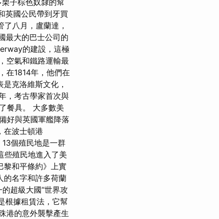
多栗子棕色奴隸的幫
和英國公民帶到牙買
接管了八月，盧蘭達，
該國最大的巴士公司的
terway的建設，這極
，空氣和鐵路運輸最
，在1814年，他們在
表是克洛維斯文化，
2年，考古學家首次與
到了餐具。 大多數美
備好與英國軍艦降落
扮，在波士頓港
13個殖民地是一群
這些殖民地進入了美
《巴黎和平條約》上實
人的名字和許多荷蘭
一的超級大國“世界攻
是根據租賃法，它幫
珠港的意外襲擊產生