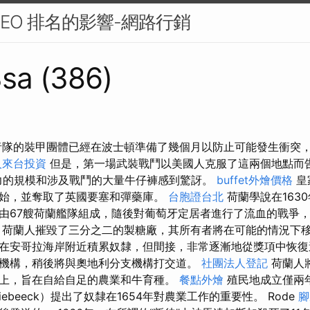
SEO 排名的影響-網路行銷
sa (386)
者隊的裝甲團體已經在波士頓準備了幾個月以防止可能發生衝突
人來台投資
但是，第一場武裝戰鬥以美國人克服了這兩個地點而告
力的規模和涉及戰鬥的大量牛仔褲感到驚訝。
buffet外燴價格
皇
始，並奪取了英國要塞和彈藥庫。
台胞證台北
荷蘭學說在163
由67艘荷蘭艦隊組成，隨後對葡萄牙定居者進行了流血的戰爭
荷蘭人摧毀了三分之二的製糖廠，其所有者將在可能的情況下移動
在安哥拉海岸附近積累奴隸，但間接，非常逐漸地從獎項中恢復
機構，稍後將與奧地利分支機構打交道。
社團法人登記
荷蘭人
上，旨在自給自足的農業和牛育種。
餐點外燴
殖民地成立僅兩年
iebeeck）提出了奴隸在1654年對農業工作的重要性。 Rode
腳