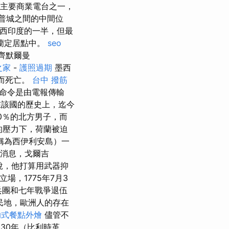
的主要商業電台之一，
普城之間的中間位
蘭西印度的一半，但最
蘭定居點中。
seo
齊默爾曼
之家
-
護照過期
墨西
冒而死亡。
台中 撥筋
命令是由電報傳輸
該國的歷史上，迄今
10％的北方男子，而
國的壓力下，荷蘭被迫
稱為西伊利安島）一
鬥的消息，戈爾吉
說，他打算用武器抑
場，1775年7月3
兵團和七年戰爭退伍
民地，歐洲人的存在
助式餐點外燴
儘管不
30年（比利時革