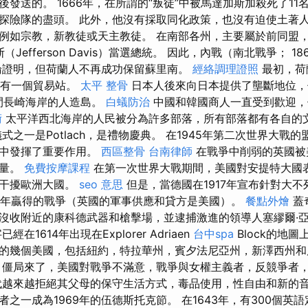
應後發送的。 1666年，在所謂的“叛徒”中被馬達加斯加殺死了1
探險隊的盡頭。 此外，他沒有採取同化政策，也沒有迫使土著
例如宗教，新教徒或天主教徒。 在南部各州，主要屬於前同盟
Jefferson Davis）當選總統。 因此，內戰（南北戰爭； 1861
論證明，但荷蘭人不再成功保留蘇里南。
經絡調理證照
最初，荷蘭
拉多有一個貿易站。
太平 整骨
日本人後來向日本提供了壟斷地位，但只
年之間長崎海岸的人造島。
白蟻防治
中國和韓國商人一直受到歡迎，
術
太平洋西北海岸的人民被分為許多部落，所有部落都有各自的
式之一是Potlach，是禮物慶典。 在1945年第二次世界大戰
量中發揮了重要作用。
西區整骨
台南律師
在戰爭中削弱的英國被
力量。
免費按摩課程
在第一次世界大戰期間，美國對安提特大國
願干擾歐洲大國。
seo 意思
但是，當德國在1917年宣布針對大
18年贏得的戰爭（英國的軍事供應和貸方是美國）。
餐點外燴
蓋
沒收附近的康科德武器和槍擊場，並逮捕激進的領導人塞繆爾·亞
在1614年出現在Explorer Adriaen
台中spa
Block的地圖
的幾個美國，包括紐約，特拉華州，賓夕法尼亞州，新澤西州
僵局來了，美國對戰爭不滿意，戰爭與女權主義者，反競爭者
越來越拒絕其父母的保守生活方式，毒品使用，性自由和新的
之一成為1969年的伍德斯托克節。 在1643年，有300個英