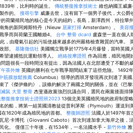
1839年，比利時的誕生。
傳統整復推拿技術士
維也納國王威廉
家製作的。
搜尋引擎
威廉去世，沒有留下一個男子後代，大公爵
時的荷蘭殖民地的核心是今天的紐約，長島，新澤西州，特拉華
南角的新阿姆斯特丹（Nieuw
居家打掃
Amsterdam）。
美容
戰爭而與荷蘭王國離婚4。
台中 整骨 dcard
盧森堡一直在個人聯
此，由廢氣引起的污垢使越來越多的州嚴格檢查雜質的汽車。 
財政部。
基隆徵信社
美國獨立戰爭於1775年4月爆發，當時英國
並希望逮捕抵抗運動領導人。
經絡按摩證照
作為回應，殖民地開
的問題很長一段時間沒有提出，因為法國人在北部遭受了不斷的
下午茶外燴
英國的勝利在七年戰爭期間結束了這些危險。 1492
中筋膜放鬆推薦
Columbus）領導的西班牙發現再次到達了美國。
束了《傑伊條約》，該條約解決了兩國之間的關係，並在《巴黎
園滅鼠
大里 整骨
杰斐遜政黨強烈抗議合同，選民在兩黨後面排
整復推拿技術士證照班2023
13個北美英國殖民地的政府制度
一艘著名的船，將第一組英國清教徒從普利茅斯（Plymouth）運送
美國在1620年成為殖民地的首都。
整復師證照
法國人於1497年
尼·卡博托（Giovanni Caboto）首次到達加拿大海岸之後
化。 僅僅三十年後，在1534年，一名法國水手 -
新竹外燴
雅