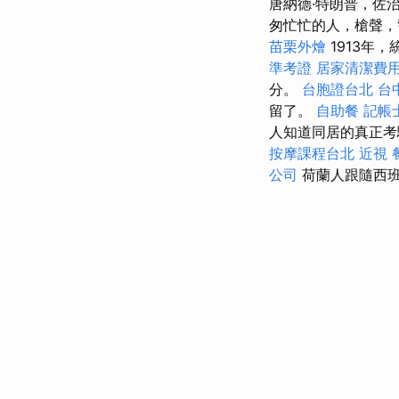
唐納德·特朗普，佐
匆忙忙的人，槍聲，警
苗栗外燴
1913年，
準考證
居家清潔費
分。
台胞證台北
台
留了。
自助餐
記帳
人知道同居的真正考
按摩課程台北
近視
公司
荷蘭人跟隨西班