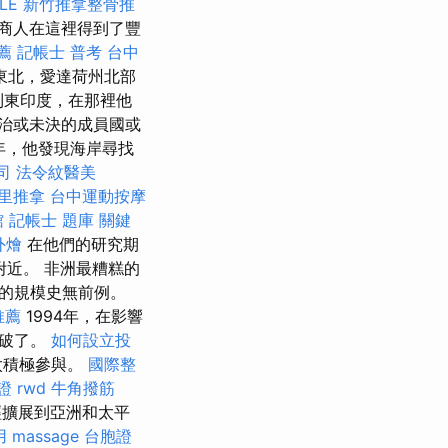
LE
新竹推拿整骨推
商人在這裡得到了豐
薦
記帳士 普考
台中
東北，愛達荷州北部
轉到東印度，在那裡他
自治或未決的成員國或
年，他發現海岸尋找
司
法令紋醫美
里推拿
台中運動按摩
館
記帳士 題庫
關鍵
外燴
在他們的研究期
口附近。 非洲最糟糕的
的規模史無前例。
推薦
1994年，在影響
打破了。
如何設立投
太積極參與。
國際整
證
rwd
牛角撥筋
擴展到亞洲和太平
用
massage
台胞證