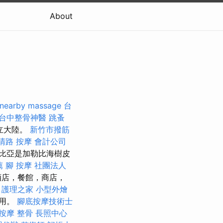
About
nearby massage
台
台中整骨神醫
跳蚤
立大陸。
新竹市撥筋
清路 按摩
會計公司
比亞是加勒比海樹皮
薦
腳 按摩
社團法人
酒店，餐館，商店，
。
護理之家
小型外燴
作用。
腳底按摩技術士
按摩 整骨
長照中心