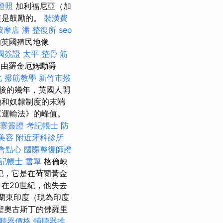
證照
加利福尼亞（加
這是鼓勵的。
裝潢費
按摩店
潘 整復所
seo
國​​殖民地像
國簽證
太平 整骨
筋
並由羅金厄姆勳爵
北
撥筋教學
新竹市撥
年後的幾年，英國人開
地和奴隸制度的末端
《運輸法》的峰值。
寨簽證
考記帳士
防
美容
附近牙科診所
會點心
國際整復師證
記帳士 書單
格倫峽
紀，它是在荷蘭黃金
在20世紀，他失去
荷蘭東印度（現為印度
聖奧古斯丁的佛羅里
聽器價格
輔聽器推