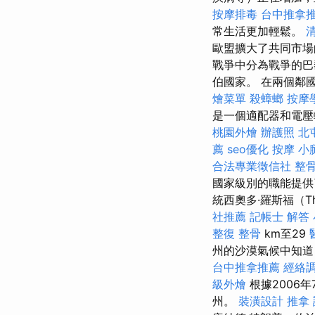
按摩排毒
台中推拿
常生活更加輕鬆。
歐盟擴大了共同市場
戰爭中分為戰爭的巴
伯國家。 在兩個鄰
燴菜單
殺蟑螂
按摩
是一個適配器和電壓
桃園外燴
辦護照
北
薦
seo優化
按摩 小
合法專業徵信社
整
國家級別的職能提供
統西奧多·羅斯福（Th
社推薦
記帳士 解答
整復 整骨
km至29
州的沙漠氣候中知道
台中推拿推薦
經絡
級外燴
根據2006
州。
裝潢設計
推拿