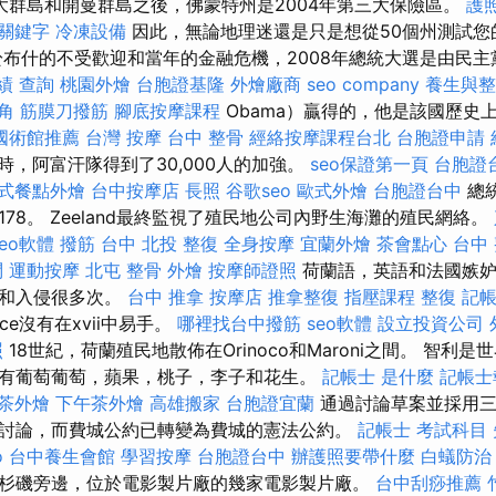
大群島和開曼群島之後，佛蒙特州是2004年第三大保險區。
護
關鍵字
冷凍設備
因此，無論地理迷還是只是想從50個州測試您
於布什的不受歡迎和當年的金融危機，2008年總統大選是由民主
績 查詢
桃園外燴
台胞證基隆
外燴廠商
seo company
養生與整
角 筋膜刀撥筋
腳底按摩課程
Obama）贏得的，他是該國歷史
國術館推薦
台灣 按摩
台中 整骨
經絡按摩課程台北
台胞證申請
時，阿富汗隊得到了30,000人的加強。
seo保證第一頁
台胞證
式餐點外燴
台中按摩店
長照
谷歌seo
歐式外燴
台胞證台中
總
78。 Zeeland最終監視了殖民地公司內野生海灘的殖民網絡。
seo軟體
撥筋 台中
北投 整復
全身按摩
宜蘭外燴
茶會點心
台中
問
運動按摩
北屯 整骨
外燴
按摩師證照
荷蘭語，英語和法國嫉妒
奪和入侵很多次。
台中 推拿
按摩店
推拿整復
指壓課程
整復
記帳
ice沒有在xvii中易手。
哪裡找台中撥筋
seo軟體
設立投資公司
照
18世紀，荷蘭殖民地散佈在Orinoco和Maroni之間。 智利
有葡萄葡萄，蘋果，桃子，李子和花生。
記帳士 是什麼
記帳士
茶外燴
下午茶外燴
高雄搬家
台胞證宜蘭
通過討論草案並採用三
討論，而費城公約已轉變為費城的憲法公約。
記帳士 考試科目
o
台中養生會館
學習按摩
台胞證台中
辦護照要帶什麼
白蟻防治
杉磯旁邊，位於電影製片廠的幾家電影製片廠。
台中刮痧推薦