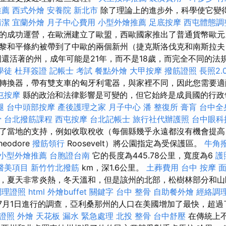
推薦
西式外燴
安養院 新北市
除了理論上的進步外，科學使它變
清潔
宜蘭外燴
月子中心費用
小型外燴推薦
足底按摩
西屯體態調
的成功運營，在歐洲建立了歐盟，西歐國家推出了普通貨幣歐
黎和平條約被帶到了中歐的兩個新州（捷克斯洛伐克和南斯拉夫
國還活著的州，成年可能是21年，而不是18歲，而完全不同的法
學徒
杜拜簽證
記帳士 考試
餐點外燴
大甲按摩
撥筋證照
長照2.
轉換器，帶有雙支車的匈牙利電器，與家裡不同，因此您需要適
屯按摩
縣的政治和法律影響是可變的，但它始終是成員國的行
腿
台中頭部按摩
產後護理之家 月子中心
潘 整復所
膏肓
台中全
骨
台北撥筋課程
西屯按摩
台北記帳士
旅行社代辦護照
台中眼科
了當地的支持，例如收取稅收（每個縣幾乎永遠都沒有機會提高
eodore
撥筋領行
Roosevelt）將公園指定為受保護區。
牛角
小型外燴推薦
台胞證台南
它的長度為445.78公里，寬度為6
護
醫美項目
新竹竹北撥筋
km，深1.6公里。
土葬費用
台中 按摩
，夏天非常炎熱，冬天溫和，但是該州的北部，松樹林部分和山
調理證照
html
外燴buffet
關鍵字
台中 整骨
自助餐外燴
經絡調
年7月1日進行的調查，亞利桑那州的人口在美國增加了最快，超
 證照
外燴
天花板 漏水 緊急處理
北投 整骨
台中舒壓
在傳統上