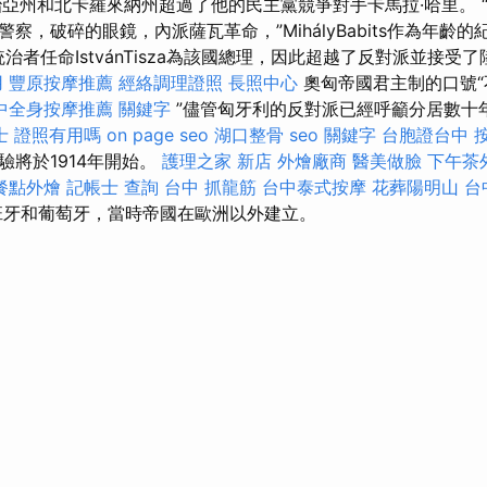
治亞州和北卡羅來納州超過了他的民主黨競爭對手卡馬拉·哈里。 
察，破碎的眼鏡，內派薩瓦革命，”MihályBabits作為年齡的
統治者任命IstvánTisza為該國總理，因此超越了反對派並接受
用
豐原按摩推薦
經絡調理證照
長照中心
奧匈帝國君主制的口號“
中全身按摩推薦
關鍵字
”儘管匈牙利的反對派已經呼籲分居數十
士 證照有用嗎
on page seo
湖口整骨
seo 關鍵字
台胞證台中
驗將於1914年開始。
護理之家 新店
外燴廠商
醫美做臉
下午茶
餐點外燴
記帳士 查詢
台中 抓龍筋
台中泰式按摩
花葬陽明山
台
牙和葡萄牙，當時帝國在歐洲以外建立。