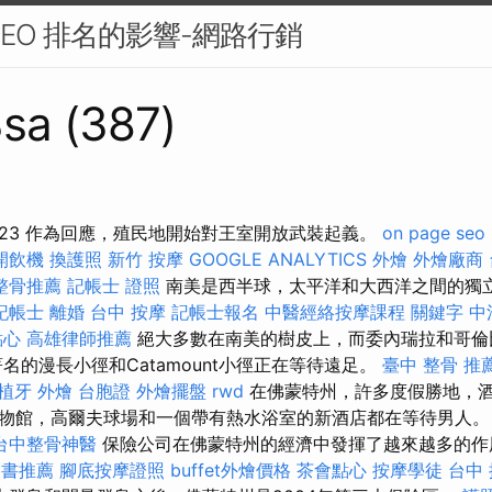
SEO 排名的影響-網路行銷
sa (387)
23 作為回應，殖民地開始對王室開放武裝起義。
on page seo
開飲機
換護照
新竹 按摩
GOOGLE ANALYTICS
外燴
外燴廠商
整骨推薦
記帳士 證照
南美是西半球，太平洋和大西洋之間的獨
記帳士
離婚
台中 按摩
記帳士報名
中醫經絡按摩課程
關鍵字
中
點心
高雄律師推薦
絕大多數在南美的樹皮上，而委內瑞拉和哥倫
名的漫長小徑和Catamount小徑正在等待遠足。
臺中 整骨 推
植牙
外燴
台胞證
外燴擺盤
rwd
在佛蒙特州，許多度假勝地，
物館，高爾夫球場和一個帶有熱水浴室的新酒店都在等待男人
台中整骨神醫
保險公司在佛蒙特州的經濟中發揮了越來越多的
用書推薦
腳底按摩證照
buffet外燴價格
茶會點心
按摩學徒
台中 