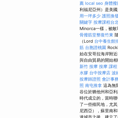
薦
local seo
身體撥
利福尼亞州）是美國
用一坪多少
護照換
關鍵字
按摩課程台
Minorca一樣，
骨撥筋堂整復竹東
隨
（Lord
台中養生館
筋
台胞證桃園
Roc
始在安哥拉海岸附近
與自由貿易的開始相
新竹 按摩
按摩 課程
水膠
台中按摩店
波
按摩師證照
會計事
照
南屯推拿
這為無
谷位於猶他州和亞利
時代成立的，當時聯
了一些殖民地，尤其
尼西亞），蘇里南和
達城市之後，建立了