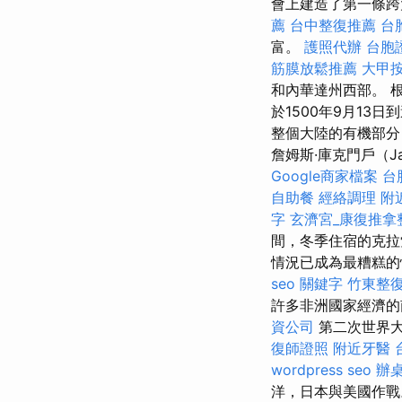
會上建造了第一條跨
薦
台中整復推薦
台
富。
護照代辦
台胞
筋膜放鬆推薦
大甲
和內華達州西部。 根
於1500年9月1
整個大陸的有機部分
詹姆斯·庫克門戶（Jame
Google商家檔案
台
自助餐
經絡調理
附
字
玄濟宮_康復推拿
間，冬季住宿的克拉索
情況已成為最糟糕的
seo 關鍵字
竹東整
許多非洲國家經濟的
資公司
第二次世界大
復師證照
附近牙醫
wordpress seo
辦
洋，日本與美國作