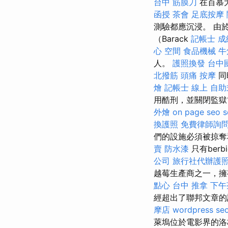
台中 筋膜刀
在百慕
函授
茶會
足底按摩
測驗都應沉浸。 由
（Barack
記帳士 成
心
空間
食品機械
牛
人。
護照換發
台中
北撥筋
頭痛 按摩
同
燴
記帳士 線上
自助
用酷刑，並關閉監獄1
外燴
on page seo
換護照
免費律師詢
們的設施必須被掠
賣
防水漆
只有berb
公司
旅行社代辦護
越莓生產商之一，擁
點心
台中 推拿
下午
經超出了聯邦文章的
摩店
wordpress se
萊塢位於電影界的洛