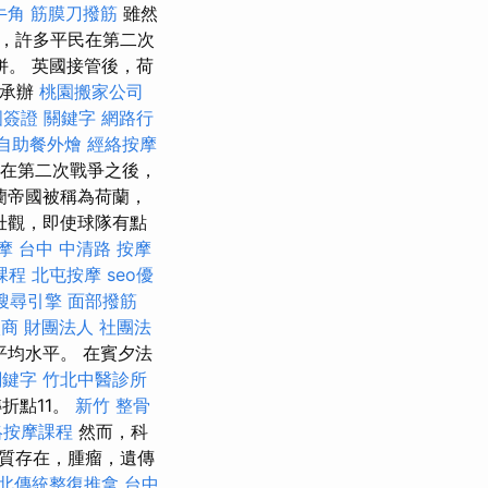
牛角 筋膜刀撥筋
雖然
，許多平民在第二次
併。 英國接管後，荷
會承辦
桃園搬家公司
國簽證
關鍵字
網路行
自助餐外燴
經絡按摩
在第二次戰爭之後，
蘭帝國被稱為荷蘭，
壯觀，即使球隊有點
摩
台中 中清路 按摩
課程
北屯按摩
seo優
搜尋引擎
面部撥筋
廠商
財團法人 社團法
均水平。 在賓夕法
關鍵字
竹北中醫診所
折點11。
新竹 整骨
絡按摩課程
然而，科
質存在，腫瘤，遺傳
北傳統整復推拿
台中