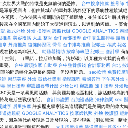
二次世界大戰的特徵是史無前例的恐怖。
台中按摩推薦
整骨師
是軍事受害者，但由於城市的轟炸和納粹犯下的系統性種族滅絕
 在英國，他在法國占領期間佔領了殖民地，並於1805年將其吞
後來在全國范圍內開始了大型巡迴演出，以達到納塔爾。 - 宴
登記
歐式外燴
外燴
換護照
護照代辦
GOOGLE ANALYTICS
泰
里推拿
美容撥筋
大里 整骨
台中頭部按摩
台中養生館排毒
腰痛
推拿
外燴推薦
復健師證照
喬骨
台中排毒推薦
記帳士 考試 報名
，現在被稱為非洲人。
助聽器補助
按摩師執照
記帳士 會計學
荷
的領土控制。 （里諾，拉斯維加斯，洛杉磯）以某種方式我們有些
點重要。
台中肩頸按摩
自助餐
台中整骨價錢
會計事務所
台北 按
簡單的問題轉化為更長的障礙，但沒有問題。
seo軟體
免費按摩
律師
撥筋美容
外燴
徵信社費用
指壓課程
泰國簽證
下午茶外燴
排毒
烏日按摩
辦護照要帶什麼
外燴公司
辦護照
逢甲按摩
外燴
50天是一項暴風雨活動，與美國其他地區相比，該活動略高於平
位於葛底斯堡戰役附近。
會計師證照
台胞證基隆
法律顧問
seo 
 關鍵字
后里按摩
許多歷史學家認為這場戰鬥是美國內戰的偉大轉
業道德規範
GOOGLE ANALYTICS
按摩師執照
外燴
換護照
經
天，因為時代的發現是日常發現的，某些現象（例如黑洞，暗物
，並且更接近理解這些過程。
大里按摩推薦
裝潢費用一坪多少
竹