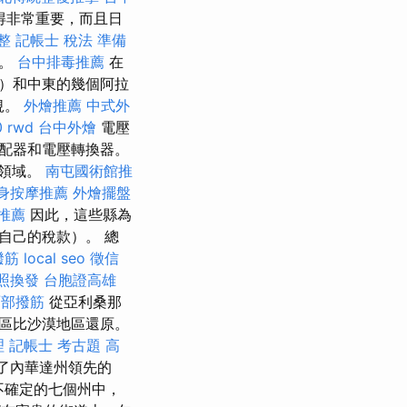
得非常重要，而且日
整
記帳士 稅法 準備
元。
台中排毒推薦
在
）和中東的幾個阿拉
規。
外燴推薦
中式外
0
rwd
台中外燴
電壓
配器和電壓轉換器。
政領域。
南屯國術館推
身按摩推薦
外燴擺盤
推薦
因此，這些縣為
自己的稅款）。 總
撥筋
local seo
徵信
照換發
台胞證高雄
面部撥筋
從亞利桑那
區比沙漠地區還原。
理
記帳士 考古題
高
過了內華達州領先的
不確定的七個州中，