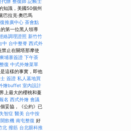
照代辦
整復師
記帳士
的知識，美國50個州
黨巴拉克·奧巴馬
復推廣中心
茶會點
上的第一位黑人領導
經絡調理證照
新竹竹
台中
台中整脊
西式外
統禁止在關塔那摩使
柬埔寨簽證
下午茶
 整復
中式外燴菜單
是這樣的事實，即他
士 簽證
私人墓地買
外燴buffet
室內設計
是世界上最大的櫻桃和蔓
報名
西式外燴
會議
個妥協，《公約》已
失智症
醫美
台中按
開飲機
南屯整復
好
竹北 撥筋
台北眼科推