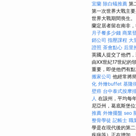
宜蘭
除白蟻推薦
第
第一次世界大戰主要
世界大戰期間喪生。
蘭定居者留在南非，
月子餐多少錢
商業
銷公司
指壓課程
大
證照
茶會點心
后里
英國人提交了他們
由XX世紀17世紀
重要，即使他們有
搬家公司
他經常將
化
外燴buffet
基隆
壁癌
台中泰式按摩
人
在該州，平均每年
尼亞州，葛底斯堡
推薦
外燴擺盤
seo
整骨學徒
記帳士 職
學是在現代後的第二
疾病等）正在增加