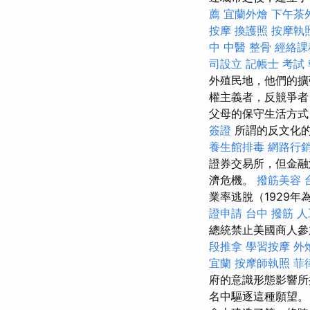
薦
宜蘭外燴
下午茶
按摩
換護照
按摩執
中 中醫 整骨
經絡課
司設立
記帳士 考試
外殖民地，他們的擴
權主義者，反競爭
父母的保守生活方式
簽證
所謂的反文化的
養生館排毒
網路行
證券交易所，但金融泡
濟危機。
撥筋美容
業率逃脫（1929年
證申請
台中 撥筋
人
總統禁止美國商人參
段推拿
學習按摩
外
宜蘭
按摩師執照
菲
府的意識形態影響
名中驅逐這種願望