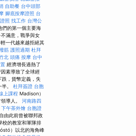
銷
自助餐
台中頭部
摩
腳底按摩證照
台
 證照 找工作
台灣公
他們的第一個主要海
爭不滿意，戰爭與女
輕一代越來越拒絕其
 撥筋
護照過期
杜拜
竹北
頭痛 按摩
台中
佈置
經濟增長過熱了
經濟因素導致了全球經
下跌，貨幣定義，失
一半。
杜拜簽證
台胞
 線上課程
Madison）
方領導人。
河南路四
下午茶外燴
台胞證
自由此前曾被聯邦政
學校的教室和軍隊排
Sóstó）以北的海角峰