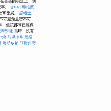
“在害蟲的街道上，匆
紀事。
台中排毒推薦
了陸軍發展。
記帳士
不可避免且密不可
年，但該部隊已經保
按摩學徒
當時，沒有
外燴
后里推拿
經絡
中肩頸放鬆
註冊台灣