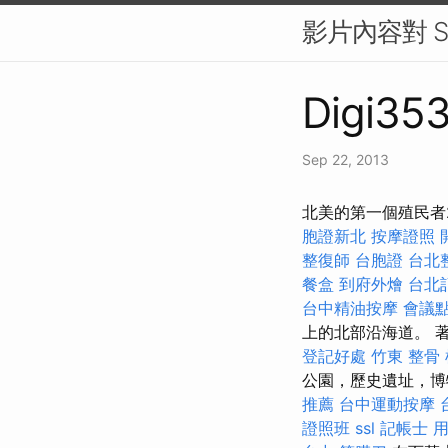
影片內容對 
Digi353
Sep 22, 2013
北美的第一個殖民者
胞證新北
按摩證照
整復師
台胞證
台北
餐盒
到府外燴
台北
台中精油按摩
會議
上的北部沿海道。 著
登記好處
竹東 整骨
公園，歷史遺址，博
推薦
台中運動按摩
證照班
ssl
記帳士 