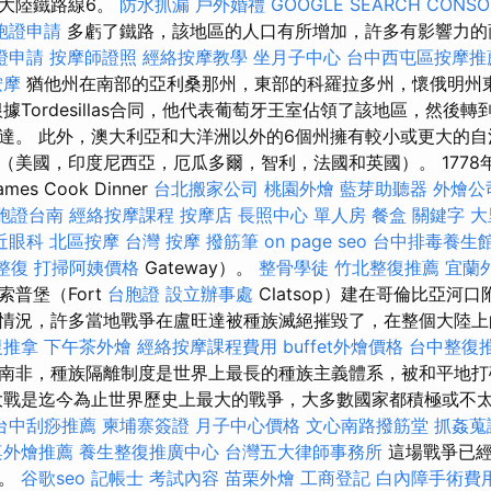
大陸鐵路線6。
防水抓漏
戶外婚禮
GOOGLE SEARCH CONSO
胞證申請
多虧了鐵路，該地區的人口有所增加，許多有影響力的
證申請
按摩師證照
經絡按摩教學
坐月子中心
台中西屯區按摩推
按摩
猶他州在南部的亞利桑那州，東部的科羅拉多州，懷俄明州
據Tordesillas合同，他代表葡萄牙王室佔領了該地區，然後
3日到達。 此外，澳大利亞和大洋洲以外的6個州擁有較小或更大的
（美國，印度尼西亞，厄瓜多爾，智利，法國和英國）。 1778
s Cook Dinner
台北搬家公司
桃園外燴
藍芽助聽器
外燴公
胞證台南
經絡按摩課程
按摩店
長照中心 單人房
餐盒
關鍵字
大
近眼科
北區按摩
台灣 按摩
撥筋筆
on page seo
台中排毒養生
整復
打掃阿姨價格
Gateway）。
整骨學徒
竹北整復推薦
宜蘭
普堡（Fort
台胞證
設立辦事處
Clatsop）建在哥倫比亞河
情況，許多當地戰爭在盧旺達被種族滅絕摧毀了，在整個大陸上
復推拿
下午茶外燴
經絡按摩課程費用
buffet外燴價格
台中整復
南非，種族隔離制度是世界上最長的種族主義體系，被和平地
戰是迄今為止世界歷史上最大的戰爭，大多數國家都積極或不
台中刮痧推薦
柬埔寨簽證
月子中心價格
文心南路撥筋堂
抓姦蒐
桌外燴推薦
養生整復推廣中心
台灣五大律師事務所
這場戰爭已經
戰。
谷歌seo
記帳士 考試內容
苗栗外燴
工商登記
白內障手術費