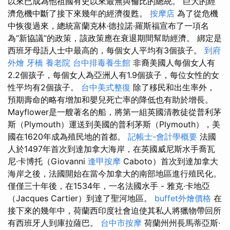
以來已成為他祖國有史以來最無與倫比的總統。 巨大的經
濟危機中斷了接下來幾年的經濟復甦。
按摩店
為了從危機
中恢復過來，總統富蘭克林·德拉諾·羅斯福宣布了一項名
為“新協議”的政策，該政策應在衰退期間幫助經濟。 綁定是
西班牙母語人士中最高的，每個女人平均有3個孩子。
到府
外燴
牙橋
養老院
台中排毒養生館
非裔美國人每個女人有
2.2個孩子，每個女人為亞洲人有1.9個孩子，每位女性的女
性平均有2個孩子。
台中美式整復
除了移民和出生率外，
預期壽命的略有增加和嬰兒死亡率的降低也有助於增長。
Mayflower是一艘著名的船，將第一組英國清教徒從普利茅
斯（Plymouth）運送到美國的普利茅斯（Plymouth），美
國在1620年成為殖民地的首都。
記帳士-會計學概要
法國
人於1497年首次到達加拿大海岸，在英國威尼斯水手喬瓦
尼·卡博托（Giovanni
逢甲按摩
Caboto）首次到達加拿大
海岸之後，法國開始在當今加拿大的南部地區進行殖民化。
僅僅三十年後，在1534年，一名法國水手 - 雅克·卡地亞
（Jacques Cartier）到達了聖河地區。
buffet外燴價格
在
接下來的幾年中，荷蘭西印度社會迫使其私人將獵物帶回所
有西班牙人到庫拉薩巴。
台中市按摩
荷蘭州州長馬蒂亞斯·