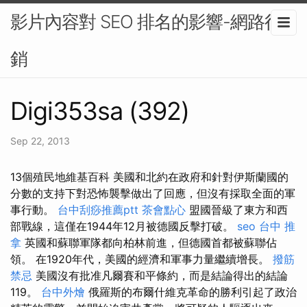
影片內容對 SEO 排名的影響-網路行
銷
Digi353sa (392)
Sep 22, 2013
13個殖民地維基百科 美國和北約在政府和針對伊斯蘭國的
分數的支持下對恐怖襲擊做出了回應，但沒有採取全面的軍
事行動。
台中刮痧推薦ptt
茶會點心
盟國晉級了東方和西
部戰線，這僅在1944年12月被德國反擊打破。
seo
台中 推
拿
英國和蘇聯軍隊都向柏林前進，但德國首都被蘇聯佔
領。 在1920年代，美國的經濟和軍事力量繼續增長。
撥筋
禁忌
美國沒有批准凡爾賽和平條約，而是結論得出的結論
119。
台中外燴
俄羅斯的布爾什維克革命的勝利引起了政治