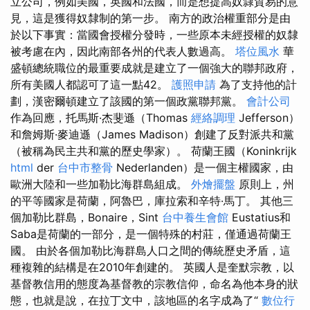
立公司，例如美國，英國和法國，而是想提高奴隸貿易的意
見，這是獲得奴隸制的第一步。 南方的政治權重部分是由
於以下事實：當國會授權分發時，一些原本未經授權的奴隸
被考慮在內，因此南部各州的代表人數過高。
塔位風水
華
盛頓總統職位的最重要成就是建立了一個強大的聯邦政府，
所有美國人都認可了這一點42。
護照申請
為了支持他的計
劃，漢密爾頓建立了該國的第一個政黨聯邦黨。
會計公司
作為回應，托馬斯·杰斐遜（Thomas
經絡調理
Jefferson）
和詹姆斯·麥迪遜（James Madison）創建了反對派共和黨
（被稱為民主共和黨的歷史學家）。 荷蘭王國（Koninkrijk
html
der
台中市整骨
Nederlanden）是一個主權國家，由
歐洲大陸和一些加勒比海群島組成。
外燴擺盤
原則上，州
的平等國家是荷蘭，阿魯巴，庫拉索和辛特·馬丁。 其他三
個加勒比群島，Bonaire，Sint
台中養生會館
Eustatius和
Saba是荷蘭的一部分，是一個特殊的村莊，僅通過荷蘭王
國。 由於各個加勒比海群島人口之間的傳統歷史矛盾，這
種複雜的結構是在2010年創建的。 英國人是奎默宗教，以
基督教信用的態度為基督教的宗教信仰，命名為他本身的狀
態，也就是說，在拉丁文中，該地區的名字成為了“
數位行