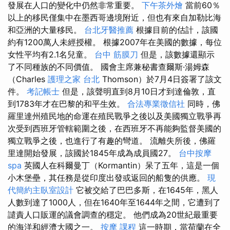
發展在人口的變化中仍然非常重要。
下午茶外燴
當前60％
以上的移民僅集中在墨西哥邊境附近，但也有來自加勒比海
和亞洲的大量移民。
台北牙醫推薦
根據目前的估計，該國
約有1200萬人未經授權。 根據2007年在美國的數據，每位
女性平均有2.1名兒童。
台中 筋膜刀
但是，該數據還顯示
了不同種族的不同價值。 國會主席兼秘書查爾斯·湯姆森
（Charles
護理之家 台北
Thomson）於7月4日簽署了該文
件。
考記帳士
但是，該聲明直到8月10日才到達倫敦，直
到1783年才在巴黎的和平生效。
合法專業徵信社
同時，佛
羅里達州殖民地的命運在殖民戰爭之後以及美國獨立戰爭再
次受到西班牙管轄範圍之後，在西班牙不再能夠監督美國的
獨立戰爭之後，也進行了有趣的彎道。 流離失所後，佛羅
里達開始發展，該國於1845年成為成員國27。
台中按摩
spa
英國人在科爾曼丁（Kormantin）呆了五年，這是一個
小木堡壘，其任務是從印度出發或返回的船隻的供應。
現
代簡約主臥室設計
它被交給了巴巴多斯，在1645年，黑人
人數到達了1000人，但在1640年至1644年之間，它遭到了
譴責人口販運的議會調查的穩定。 他們成為20世紀最重要
的海洋和經濟大國之一。
按摩 課程
這一時期，當荷蘭在全