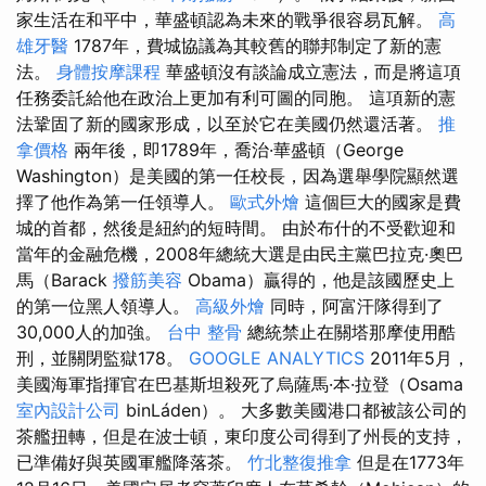
家生活在和平中，華盛頓認為未來的戰爭很容易瓦解。
高
雄牙醫
1787年，費城協議為其較舊的聯邦制定了新的憲
法。
身體按摩課程
華盛頓沒有談論成立憲法，而是將這項
任務委託給他在政治上更加有利可圖的同胞。 這項新的憲
法鞏固了新的國家形成，以至於它在美國仍然還活著。
推
拿價格
兩年後，即1789年，喬治·華盛頓（George
Washington）是美國的第一任校長，因為選舉學院顯然選
擇了他作為第一任領導人。
歐式外燴
這個巨大的國家是費
城的首都，然後是紐約的短時間。 由於布什的不受歡迎和
當年的金融危機，2008年總統大選是由民主黨巴拉克·奧巴
馬（Barack
撥筋美容
Obama）贏得的，他是該國歷史上
的第一位黑人領導人。
高級外燴
同時，阿富汗隊得到了
30,000人的加強。
台中 整骨
總統禁止在關塔那摩使用酷
刑，並關閉監獄178。
GOOGLE ANALYTICS
2011年5月，
美國海軍指揮官在巴基斯坦殺死了烏薩馬·本·拉登（Osama
室內設計公司
binLáden）。 大多數美國港口都被該公司的
茶艦扭轉，但是在波士頓，東印度公司得到了州長的支持，
已準備好與英國軍艦降落茶。
竹北整復推拿
但是在1773年