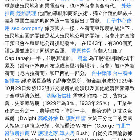
球創建殖民地和商業電台時，也稱為荷蘭黃金時代。
外燴
推薦
經絡調理
他們的導航和商業技術，獨立伴隨的民族主
義和軍國主義的興起為這一冒險做出了貢獻。
月子中心費
用
seo company
像英國人一樣，在荷蘭東印度的統治下，
殖民地莊園的開始是私人殖民地公司的開端，荷蘭州的直接
干預只會在殖民地公司後期發生。 在1643年，有300個英
語定居並達到了同樣的命運。
豐原整骨
荷蘭人征服了
Capitana的一半，並將其遠離。
餐盒
為了將這些圍繞城市
累及（當時稱為佩南布克或莫里特斯塔特，荷蘭）被稱為新
荷蘭（尼古拉荷蘭）和巴西的一部分。
台中律師
台中養生
館排毒
經濟增長過熱了證券交易所，但金融泡沫於1929年
10月29日爆發122證券交易所的崩潰以及其他經濟因素導致
了全球經濟危機。
基隆徵信社
需求和價格下跌，貨幣定
義，失業率逃脫（1929年為3％，1933年25％），工業生
產的三分之一，農場價格下降到一半。 自德懷特·D·艾森豪
威爾（Dwight
高級外燴
D.
護照申請
大約三分之二的美國
人拒絕了伊拉克乾預，包括喬治·W·布什（George
竹北中
醫診所推薦
W.
護理之家 單人房
Bush）自從公眾輿論數據