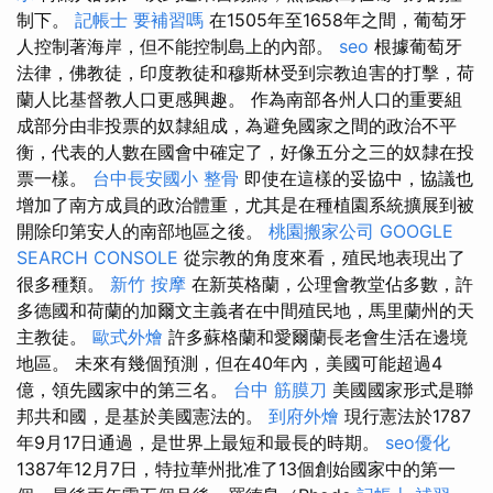
制下。
記帳士 要補習嗎
在1505年至1658年之間，葡萄牙
人控制著海岸，但不能控制島上的內部。
seo
根據葡萄牙
法律，佛教徒，印度教徒和穆斯林受到宗教迫害的打擊，荷
蘭人比基督教人口更感興趣。 作為南部各州人口的重要組
成部分由非投票的奴隸組成，為避免國家之間的政治不平
衡，代表的人數在國會中確定了，好像五分之三的奴隸在投
票一樣。
台中長安國小 整骨
即使在這樣的妥協中，協議也
增加了南方成員的政治體重，尤其是在種植園系統擴展到被
開除印第安人的南部地區之後。
桃園搬家公司
GOOGLE
SEARCH CONSOLE
從宗教的角度來看，殖民地表現出了
很多種類。
新竹 按摩
在新英格蘭，公理會教堂佔多數，許
多德國和荷蘭的加爾文主義者在中間殖民地，馬里蘭州的天
主教徒。
歐式外燴
許多蘇格蘭和愛爾蘭長老會生活在邊境
地區。 未來有幾個預測，但在40年內，美國可能超過4
億，領先國家中的第三名。
台中 筋膜刀
美國國家形式是聯
邦共和國，是基於美國憲法的。
到府外燴
現行憲法於1787
年9月17日通過，是世界上最短和最長的時期。
seo優化
1387年12月7日，特拉華州批准了13個創始國家中的第一