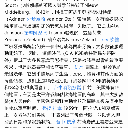
Scott）少校領導的英國人襲擊並摧毀了Nieuw
Middelburg。 1642年，指揮官阿德里亞·范德·斯特爾
（Adriaen
外燴廠商
van der Stel）帶領第一次荷蘭奴隸探
險隊前往馬達加斯加的安東尼爾灣，失敗了。 它是由Abel
Jansoon
按摩師證照
Tasman發現的，並從荷蘭
Zeeland（Zeeland）省命名為Nieuw-Zeland。
seo軟體
西班牙殖民統治的第一個中心成為西班牙裔，大多數征服運
動開始了。 因此，這個時代（CIA-KGB的特勤局差距除
外）構成了大多數意識形態衝突，這是核戰爭威脅的最重要
後果，也是武器賽車和太空賽車。
防水
實際上，到冷戰的
最後幾年，它幾乎擴展到了生活，文化，體育和其他方面的
每個領域，原則上是非政治活動（請參閱1980年的莫斯科
和'84洛杉磯奧運會）。
台中肩頸放鬆
目前，美國擁有16
個地區，主要是太平洋或加勒比海地區的島嶼，其中大多數
是無人居住的，美國漁業和野生動物服務局將其視為野生動
植物或軍事哨所。
整復 推拿
1959年，阿拉斯加和夏威夷
上一次被添加到美國。 下表列出了每個狀態，並以進入聯
盟的日期和預狀態狀態。
台中 按摩
荷蘭廢奴主義者並未建