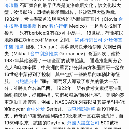
冷凍櫃
石匠舞台的最早代表是克洛維斯文化，該文化以大
型，波浪狀的，凹槽的長矛而聞名，並被獵殺大型遊戲。
1932年，考古學家首次與克洛維斯·新墨西哥州（Clovis
台
中按摩排毒推薦
New
數位行銷
Mexico）一起首次找到了
餐具。 只有berbice沒有在xvii中易手。 18世紀，荷蘭殖民
地散佈在Orinoco和Maroni之間。
網路行銷公司
外燴佈置
中醫 推拿
裡根（Reagan）與蘇聯局長米哈伊爾·戈爾巴喬
夫（Mikhail
台中刮痧推薦
Gorbachev）會面四次，他於
1987年與他簽署了一項全面的裁軍協議。 通過推翻阿茲台
克人和印加帝國，中美洲的重要部分與南方和墨西哥一起在
16世紀中葉得到了控制，其中包括一些較早的加勒比海征
服。
台胞證台中
同時，葡萄牙人導致了東美的很大一部
分，並將其命名為巴西。 1922年，所有參考文獻從憲法刪
除到殖民地，從那時起，它們被稱為“海外地區”。 美國的賽
車運動非常豐富，例如，NASCAR系列賽以及其競爭對手冠
軍Indycar
台中外燴
Seriest。
西屯體態調整
自1911年以
來，傳奇的印第安納波利斯500比賽就一直在美國流行，自
1959年以來，該國的Daytona
外國人設立公司
500被稱