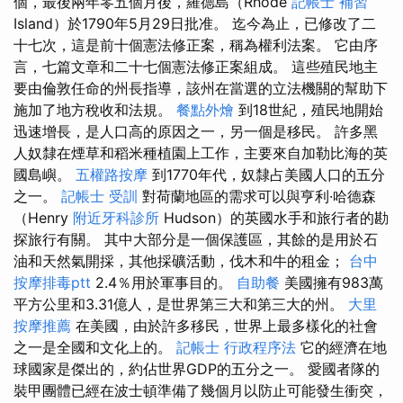
個，最後兩年零五個月後，羅德島（Rhode
記帳士 補習
Island）於1790年5月29日批准。 迄今為止，已修改了二
十七次，這是前十個憲法修正案，稱為權利法案。 它由序
言，七篇文章和二十七個憲法修正案組成。 這些殖民地主
要由倫敦任命的州長指導，該州在當選的立法機關的幫助下
施加了地方稅收和法規。
餐點外燴
到18世紀，殖民地開始
迅速增長，是人口高的原因之一，另一個是移民。 許多黑
人奴隸在煙草和稻米種植園上工作，主要來自加勒比海的英
國​​島嶼。
五權路按摩
到1770年代，奴隸占美國人口的五分
之一。
記帳士 受訓
對荷蘭地區的需求可以與亨利·哈德森
（Henry
附近牙科診所
Hudson）的英國水手和旅行者的勘
探旅行有關。 其中大部分是一個保護區，其餘的是用於石
油和天然氣開採，其他採礦活動，伐木和牛的租金；
台中
按摩排毒ptt
2.4％用於軍事目的。
自助餐
美國擁有983萬
平方公里和3.31億人，是世界第三大和第三大的州。
大里
按摩推薦
在美國，由於許多移民，世界上最多樣化的社會
之一是全國和文化上的。
記帳士 行政程序法
它的經濟在地
球國家是傑出的，約佔世界GDP的五分之一。 愛國者隊的
裝甲團體已經在波士頓準備了幾個月以防止可能發生衝突，