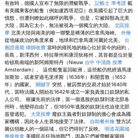
有效時，德國人宣布了無限的潛艇戰爭。
記帳士 準考證
載
有美國乘客的船隻（例如盧西塔尼亞）在美國引起了巨大的
憤怒，但遭到瞭如此稱呼的戰爭。 但是，它被歸類為北美
大陸，因為它太小，無法被視為一個獨立的大陸。
北區按
摩
北美大陸與南美的唯一聯繫是稀薄的巴拿馬海峽。
外燴
從地緣政治的角度來看，地球和巴拿馬運河屬於北美。
台
胞證過期
律師收費
當時的殖民地的核心位於當今的紐約，
長島，新澤西州，特拉華州和康涅狄格州，其首都是位於曼
哈頓島南端的新阿姆斯特丹（Nieuw
台中 中清路 按摩
Amsterdam）。 這些船隻返回歐洲，這些船仍然經過馬達
加斯加，或者穿過毛里求斯（1638年）和開普敦（1652
年）的國家。
關鍵字
突然，被囚禁的交易才始於1640年
代，當時法國人開始在1642年成立一家負責進口奴隸的私
人公司。 根據先前的法律，當一個逃脫的奴隸到達北部各
州時，他變得自由了，但1850年逃脫的奴隸法也迫使北部
簽發逃犯。
大里按摩
廢奴主義者對奴隸制的擔心會成為國
家機構，因此令人生畏地接受了法律。
自助餐外燴
雙方試
圖佔領敵人的一個區域，但它們得到了反映。
明道花園城
整復推拿
美國民兵狂熱地戰鬥，因為它們被帶離家園很