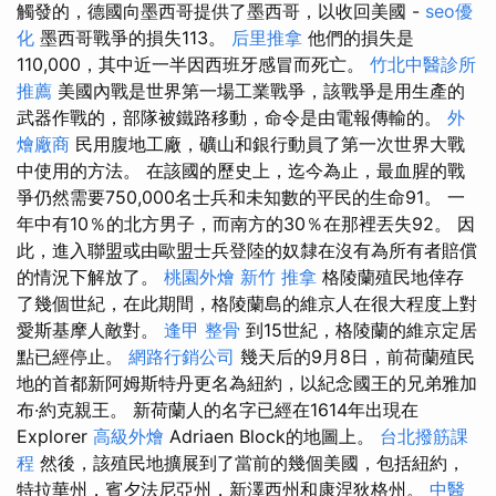
觸發的，德國向墨西哥提供了墨西哥，以收回美國 -
seo優
化
墨西哥戰爭的損失113。
后里推拿
他們的損失是
110,000，其中近一半因西班牙感冒而死亡。
竹北中醫診所
推薦
美國內戰是世界第一場工業戰爭，該戰爭是用生產的
武器作戰的，部隊被鐵路移動，命令是由電報傳輸的。
外
燴廠商
民用腹地工廠，礦山和銀行動員了第一次世界大戰
中使用的方法。 在該國的歷史上，迄今為止，最血腥的戰
爭仍然需要750,000名士兵和未知數的平民的生命91。 一
年中有10％的北方男子，而南方的30％在那裡丟失92。 因
此，進入聯盟或由歐盟士兵登陸的奴隸在沒有為所有者賠償
的情況下解放了。
桃園外燴
新竹 推拿
格陵蘭殖民地倖存
了幾個世紀，在此期間，格陵蘭島的維京人在很大程度上對
愛斯基摩人敵對。
逢甲 整骨
到15世紀，格陵蘭的維京定居
點已經停止。
網路行銷公司
幾天后的9月8日，前荷蘭殖民
地的首都新阿姆斯特丹更名為紐約，以紀念國王的兄弟雅加
布·約克親王。 新荷蘭人的名字已經在1614年出現在
Explorer
高級外燴
Adriaen Block的地圖上。
台北撥筋課
程
然後，該殖民地擴展到了當前的幾個美國，包括紐約，
特拉華州，賓夕法尼亞州，新澤西州和康涅狄格州。
中醫