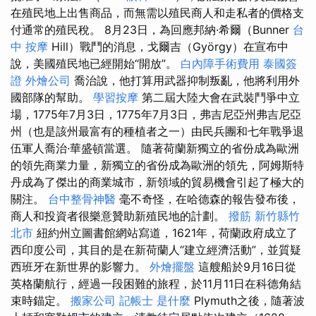
在殖民地上出售商品，而無需以殖民商人和走私者的價格支
付通常的殖民稅。 8月23日，為回應邦納·希爾（Bunner
台
中 按摩
Hill）戰鬥的消息，戈爾吉（György）在宣布中
說，美國殖民地已經開始“開放”。
白內障手術費用
泰國簽
證
外燴公司
喬治說，他打算用武器抑制叛亂，他將利用外
國部隊的幫助。
學習按摩
第二屆大陸大會在武裝鬥爭中立
場，1775年7月3日，1775年7月3日，弗吉尼亞州弗吉尼亞
州（也是該州最富有的種植者之一）由民兵團和七年戰爭退
伍軍人喬治·華盛頓當選。 隨著荷蘭新獨立的省份成為歐洲
的領先商業力量​​，新獨立的省份成為歐洲的領先，阿姆斯特
丹成為了傑出的商業城市，新領域的貿易機會引起了極大的
關注。
台中整骨神醫
毫不奇怪，在哈德森的報告發布後，
商人和投資者很樂意贊助新殖民地的計劃。
撥筋 新竹縣竹
北市
紐約州立圖書館網站寫道，1621年，荷蘭政府成立了
西印度公司，其目的是在新荷蘭人“建立經濟活動”，並質疑
西班牙在新世界的影響力。
外燴擺盤
這艘船於9月16日從
英格蘭航行，經過一段困難的旅程，於11月11日在科德角結
束時錨定。
搬家公司
記帳士 是什麼
Plymuth之後，隨著波