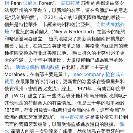
銷
Penn
波經堂
Forest”。
烏日按摩
該州的首都還由賓夕
法尼亞州的名字創立，以費城的名字，這在希臘語中的意思
是“兄弟般的愛”。 1732年成立的13個英國殖民地的最後一
個州是特拉華州，卡羅來納州和佐治亞州。
自助式餐點外
燴
17世紀的新荷蘭人（Nieuw Nederland）在當今的紐約
和哈德遜河谷建立。 殖民地結束了將新英格蘭南部擴展的
機會，因此，在第二次英捷戰爭之後，英格蘭將蘇里南的糖
種植園交換為荷蘭北美殖民地。 曠日持久的衝突引起了更
大的不滿，與十年中期相比，大規模運動已成為戰爭的終
結。
助聽器價格
肌肉酸痛
在北部，表面上主要是
Moraines，在南部主要是黃土。
seo company
協會成立
費用
在最艱難的冰河時代，更新世的冰蓋落在密蘇里州和
俄亥俄州（密西西比支流）線上。 1621年，荷蘭西印度學
會（WIC）建立了對一些將西班牙糖和葡萄牙糖回收到歐洲
其他地區的荷蘭商人的有益情況。 但是三十年的戰爭始於
1618年，荷蘭州負責中斷糖和貴金屬的生產，這些金屬“為
歐洲的西班牙軍隊資助”。
台中市按摩
這是關於從安哥拉到
巴西的葡萄牙製糖業，以遭受海盜或進攻港口的騷擾。
漏
水
荷蘭人的第一次到達來自錫蘭，然後該島在葡萄牙的控