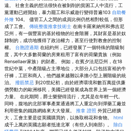
遠。 社會主義的想法很快在被剝削的貧困工人中流行，工
黨運動已經開始，暴力罷工和示威遊行變得普遍103
自助餐
外燴
104。 儘管工人之間的成員比例仍然相對較低，但形
成了工會。
傳統整復推拿技術士
在南卡羅來納州和弗吉尼
亞州，有一個豐富的基於植物的社會階層，其財富是基於奴
隸制的，成功地獲得了政治權力，甚至行使對教會的控制
權。
台胞證過期
在紐約州，已經發展了一個特殊的階級制
度，其中大多數荷蘭的房東租用了富有的荷蘭貴族（例如
Rensellaer家族）的財產。 例如，在賓夕法尼亞州，在18
世紀中葉，中產階級占主導地位，大部分人口包括富裕的牛
仔褲，工匠和商人，他們越來越難以承擔小型上層階級的統
治。
撥筋禁忌
到20世紀初，由於經濟環境和數百萬提供廉
價勞動力的歐洲移民，美國已經發展成為世界上第一個經濟
力量。 在此期間，爵士樂變得流行，尤其是在年輕一代。
同時，腹地的北部軍事產業通過將工人重定向到彈藥工廠並
利用密集的鐵路網絡來大大發展。
推拿 證照
外貿已經擴
大，工會主要是從英國購買的，以換取棉花和食物。
html
成千上萬的英國志願者抵達北軍（有些人到南部）。
除白