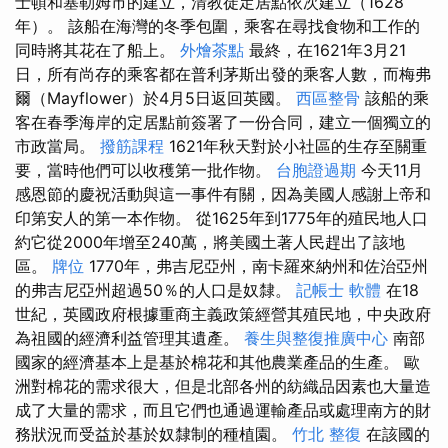
士頓和塞勒姆市的建立，清教徒定居點依次建立（1628
年）。 該船在海灣的冬季包圍，乘客在尋找食物和工作的
同時將其花在了船上。
外燴茶點
最終，在1621年3月21
日，所有尚存的乘客都在普利茅斯出發的乘客人數，而梅弗
爾（Mayflower）於4月5日返回英國。
西區整骨
該船的乘
客在春季海岸的定居點前簽署了一份合同，建立一個獨立的
市政當局。
撥筋課程
1621年秋天對於小社區的生存至關重
要，當時他們可以收穫第一批作物。
台胞證過期
今天11月
感恩節的慶祝活動與這一事件有關，因為美國人感謝上帝和
印第安人的第一本作物。 從1625年到1775年的殖民地人口
約它從2000年增至240萬，將美國土著人民趕出了該地
區。
牌位
1770年，弗吉尼亞州，南卡羅來納州和佐治亞州
的弗吉尼亞州超過50％的人口是奴隸。
記帳士 軟體
在18
世紀，英國政府根據重商主義政策經營其殖民地，中央政府
為祖國的經濟利益管理其遺產。
養生與整復推廣中心
南部
國家的經濟基本上是基於棉花和其他農業產品的生產。 歐
洲對棉花的需求很大，但是北部各州的紡織品因素也大量造
成了大量的需求，而且它們也通過運輸產品或處理南方的財
務狀況而受益於基於奴隸制的種植園。
竹北 整復
在該國的