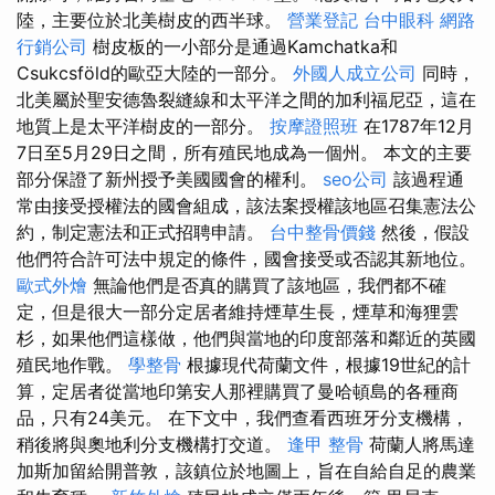
陸，主要位於北美樹皮的西半球。
營業登記
台中眼科
網路
行銷公司
樹皮板的一小部分是通過Kamchatka和
Csukcsföld的歐亞大陸的一部分。
外國人成立公司
同時，
北美屬於聖安德魯裂縫線和太平洋之間的加利福尼亞，這在
地質上是太平洋樹皮的一部分。
按摩證照班
在1787年12月
7日至5月29日之間，所有殖民地成為一個州。 本文的主要
部分保證了新州授予美國國會的權利。
seo公司
該過程通
常由接受授權法的國會組成，該法案授權該地區召集憲法公
約，制定憲法和正式招聘申請。
台中整骨價錢
然後，假設
他們符合許可法中規定的條件，國會接受或否認其新地位。
歐式外燴
無論他們是否真的購買了該地區，我們都不確
定，但是很大一部分定居者維持煙草生長，煙草和海狸雲
杉，如果他們這樣做，他們與當地的印度部落和鄰近的英國
殖民地作戰。
學整骨
根據現代荷蘭文件，根據19世紀的計
算，定居者從當地印第安人那裡購買了曼哈頓島的各種商
品，只有24美元。 在下文中，我們查看西班牙分支機構，
稍後將與奧地利分支機構打交道。
逢甲 整骨
荷蘭人將馬達
加斯加留給開普敦，該鎮位於地圖上，旨在自給自足的農業