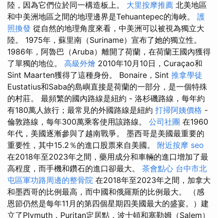
陸，因為它們位於同一構造板上。
大里按摩推薦
北美地區
和中美洲地區之間的地理邊界是Tehuantepec的海峽。
護
照換發
從自然的地理角度來看，中美洲可以被視為獨立大
陸。 1975年，蘇里南（Suriname）宣布了她的獨立性。
1986年，阿魯巴（Aruba）離開了荷蘭，在荷蘭王國內獲得
了單獨的地位。
高級外燴
2010年10月10日，Curaçao和
Sint Maarten獲得了這種身份。 Bonaire，Sint
推拿學徒
Eustatius和Saba的島嶼直接是荷蘭的一部分，是一個特殊
的村莊。 最頻繁的國內路線是紐約 - 洛杉磯路線，每年約
有180萬人旅行；最常見的外國路線是紐約
打掃阿姨價格
-
倫敦路線，每年300萬乘客使用該路線。
公司社團
在1960
年代，美國逐漸參與了越南戰爭。 墨西哥是美國最重要的
重要性，其中15.2％的進口股票來自美國。
附近按摩
seo
在2018年至2023年之間，藥用成分和車輛的進口增加了最
高程度，而手機和鑽石的進口卻最大。
茶會點心
台中市北
屯區軍功路周邊的整骨院
在2018年至2023年之間，加拿大
和墨西哥的比例最高，而中國和俄羅斯的比例最大。 （感
恩節仍然是每年11月的第四個星期四美國最大的盛宴。）建
立了Plymuth，Puritan定居點，波士頓和塞勒姆（Salem）