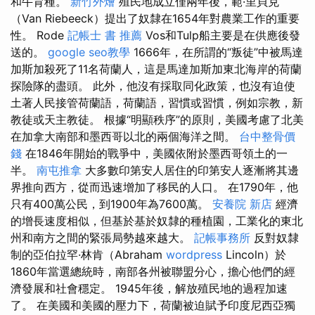
和牛育種。
新竹外燴
殖民地成立僅兩年後，範·里貝克
（Van Riebeeck）提出了奴隸在1654年對農業工作的重要
性。 Rode
記帳士 書 推薦
Vos和Tulp船主要是在供應後發
送的。
google seo教學
1666年，在所謂的“叛徒”中被馬達
加斯加殺死了11名荷蘭人，這是馬達加斯加東北海岸的荷蘭
探險隊的盡頭。 此外，他沒有採取同化政策，也沒有迫使
土著人民接管荷蘭語，荷蘭語，習慣或習慣，例如宗教，新
教徒或天主教徒。 根據“明顯秩序”的原則，美國考慮了北美
在加拿大南部和墨西哥以北的兩個海洋之間。
台中整骨價
錢
在1846年開始的戰爭中，美國依附於墨西哥領土的一
半。
南屯推拿
大多數印第安人居住的印第安人逐漸將其邊
界推向西方，從而迅速增加了移民的人口。 在1790年，他
只有400萬公民，到1900年為7600萬。
安養院 新店
經濟
的增長速度相似，但基於基於奴隸的種植園，工業化的東北
州和南方之間的緊張局勢越來越大。
記帳事務所
反對奴隸
制的亞伯拉罕·林肯（Abraham
wordpress
Lincoln）於
1860年當選總統時，南部各州被聯盟分心，擔心他們的經
濟發展和社會穩定。 1945年後，解放殖民地的過程加速
了。 在美國和美國的壓力下，荷蘭被迫賦予印度尼西亞獨