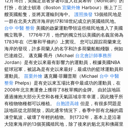
12月16日，美國定居者穿著印度人在莫希幹（Mohican）的
打扮，在波士頓港（Boston
宜蘭外燴
Harbour）衝上了三
艘英國船隻，並將其運輸到海中。
護照換發
13個殖民地是
一群在北美大西洋海岸的17和18世紀成立的英國殖民地。
台中 中醫 整骨
美國的啟蒙運動帶領這些殖民地進入了美國
獨立戰爭。 1776年7月，他們的獨立性以美國的名義宣佈為
1783年在《巴黎和平條約》上實現。 您可以跟踪荷蘭東北
海岸的發現，許多荷蘭人的名字和許多荷蘭船舶殘骸，例如
巴達維亞。 邁克爾·喬丹（Michael
台北會計師事務所
Jordan）是有史以來最有影響力的運動員，根據美國NBA
籃球冠軍，被認為是有史以來最好，最成功的籃球運動員和
運動員。
苗栗外燴
邁克爾·菲爾普斯（Michael
台中 中醫
整骨
Phelps）是有史以來五場比賽中最成功的運動員，在
2008年北京奧運會上獲得了8枚單獨的金牌。 由於該地區
通過擁抱大部分天空和各種天氣區域非常幸運，因此幾乎所
有植物物種都可以種植。
台胞證高雄
但是，有很多問題是
該地區從北部開放，因此通常情況下，春季中部有北極的霜
凍空氣波，破壞了年輕的植物。 到1732年，基本上是沿著
大陸東海岸的13個英國殖民地，除了後來的魁北克和佛羅里