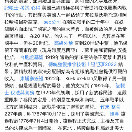
精英的震驚，並開始迫害共產黨，將可疑的人驅逐出來。
記帳士 考試 心得
美國已經積極參與了安提特在俄羅斯內戰
中的行動，其部隊與英國人一起佔領了弗拉基沃斯托克和阿
拉哈格爾斯茲克。
seo公司
在獨立戰爭的二十年中，在奴
隸制方面出現了國家之間的巨大差異，而被解放的黑人數量
顯著增加。 在20世紀，他失去了一些殖民地，尤其是在英
國手中，但在20世紀。
高級外燴
直到20世紀中葉，他仍保
留了荷蘭東印度（現為印度尼西亞），蘇里南和荷蘭的安提
拉斯。
台胞證基隆
1919年通過的第18憲法修正案禁止酒精
飲料的生產和貿易。
傳統整復推拿技術士證照班2023
結
果，酒精飲料的非法分配開始為有組織的黑社會提供可觀的
收入。
柬埔寨簽證
1922年，Ku-klux-klan又取得了另一個
勢頭，但是經過短暫的爆發，他的支持到了1925年。
記帳
士 稅法與實務
在1920年代初期，採用了新的移民法，這嚴
重限制了移民的定居，特別是在東歐和南歐。 五年戰爭以
北方的勝利結束，該戰爭恢復了聯盟的聯盟。
竹東 整骨
227年前，即1787年10月17日，採用了美國憲法。
隆鼻
該
過程於1776年7月4日開始，該過程正式完成，主權及其自
己的法律成為一個國家。 在東北，格陵蘭島也屬於北美大