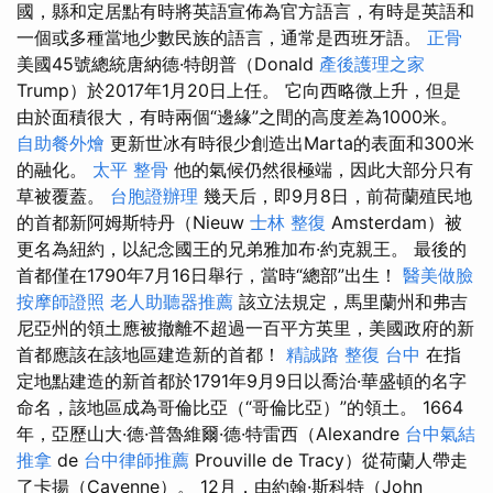
國，縣和定居點有時將英語宣佈為官方語言，有時是英語和
一個或多種當地少數民族的語言，通常是西班牙語。
正骨
美國45號總統唐納德·特朗普（Donald
產後護理之家
Trump）於2017年1月20日上任。 它向西略微上升，但是
由於面積很大，有時兩個“邊緣”之間的高度差為1000米。
自助餐外燴
更新世冰有時很少創造出Marta的表面和300米
的融化。
太平 整骨
他的氣候仍然很極端，因此大部分只有
草被覆蓋。
台胞證辦理
幾天后，即9月8日，前荷蘭殖民地
的首都新阿姆斯特丹（Nieuw
士林 整復
Amsterdam）被
更名為紐約，以紀念國王的兄弟雅加布·約克親王。 最後的
首都僅在1790年7月16日舉行，當時“總部”出生！
醫美做臉
按摩師證照
老人助聽器推薦
該立法規定，馬里蘭州和弗吉
尼亞州的領土應被撤離不超過一百平方英里，美國政府的新
首都應該在該地區建造新的首都！
精誠路 整復 台中
在指
定地點建造的新首都於1791年9月9日以喬治·華盛頓的名字
命名，該地區成為哥倫比亞（“哥倫比亞）”的領土。 1664
年，亞歷山大·德·普魯維爾·德·特雷西（Alexandre
台中氣結
推拿
de
台中律師推薦
Prouville de Tracy）從荷蘭人帶走
了卡揚（Cayenne）。 12月，由約翰·斯科特（John