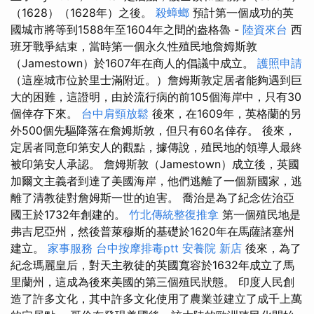
（1628）（1628年）之後。
殺蟑螂
預計第一個成功的英
國城市將等到1588年至1604年之間的盎格魯 -
陸資來台
西
班牙戰爭結束，當時第一個永久性殖民地詹姆斯敦
（Jamestown）於1607年在商人的倡議中成立。
護照申請
（這座城市位於里士滿附近。）詹姆斯敦定居者能夠遇到巨
大的困難，這證明，由於流行病的前105個海岸中，只有30
個倖存下來。
台中肩頸放鬆
後來，在1609年，英格蘭的另
外500個先驅降落在詹姆斯敦，但只有60名倖存。 後來，
定居者同意印第安人的觀點，據傳說，殖民地的領導人最終
被印第安人承認。 詹姆斯敦（Jamestown）成立後，英國
加爾文主義者到達了美國海岸，他們逃離了一個新國家，逃
離了清教徒對詹姆斯一世的迫害。 喬治是為了紀念佐治亞
國王於1732年創建的。
竹北傳統整復推拿
第一個殖民地是
弗吉尼亞州，然後普萊穆斯的基礎於1620年在馬薩諸塞州
建立。
家事服務
台中按摩排毒ptt
安養院 新店
後來，為了
紀念瑪麗皇后，對天主教徒的英國寬容於1632年成立了馬
里蘭州，這成為後來美國的第三個殖民狀態。 印度人民創
造了許多文化，其中許多文化使用了農業並建立了成千上萬