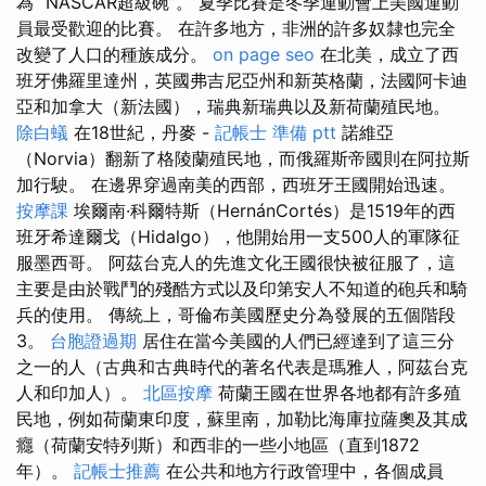
為“ NASCAR超級碗”。 夏季比賽是冬季運動會上美國運動
員最受歡迎的比賽。 在許多地方，非洲的許多奴隸也完全
改變了人口的種族成分。
on page seo
在北美，成立了西
班牙佛羅里達州，英國弗吉尼亞州和新英格蘭，法國阿卡迪
亞和加拿大（新法國），瑞典新瑞典以及新荷蘭殖民地。
除白蟻
在18世紀，丹麥 -
記帳士 準備 ptt
諾維亞
（Norvia）翻新了格陵蘭殖民地，而俄羅斯帝國則在阿拉斯
加行駛。 在邊界穿過南美的西部，西班牙王國開始迅速。
按摩課
埃爾南·科爾特斯（HernánCortés）是1519年的西
班牙希達爾戈（Hidalgo），他開始用一支500人的軍隊征
服墨西哥。 阿茲台克人的先進文化王國很快被征服了，這
主要是由於戰鬥的殘酷方式以及印第安人不知道的砲兵和騎
兵的使用。 傳統上，哥倫布美國歷史分為發展的五個階段
3。
台胞證過期
居住在當今美國的人們已經達到了這三分
之一的人（古典和古典時代的著名代表是瑪雅人，阿茲台克
人和印加人）。
北區按摩
荷蘭王國在世界各地都有許多殖
民地，例如荷蘭東印度，蘇里南，加勒比海庫拉薩奧及其成
癮（荷蘭安特列斯）和西非的一些小地區（直到1872
年）。
記帳士推薦
在公共和地方行政管理中，各個成員