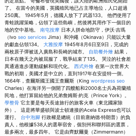
的定居點。 哥倫布發現美國後，該大陸的歐洲殖民化開始
了。 在當今的美國，英國殖民地已占主導地位，人口超過
250萬。 1945年5月，德國人放下了武器133。 他們使用了
青蛙跳躍策略，佔領了這些島嶼，然後將其用作下一個目的
地的空中基地。
南屯按摩
日本人拼命地防守，伊沃·吉瑪
（Ivo
seo services
Jima）和沖繩（Okinava）只能以大量
的獻血佔領134。
大雅按摩
1945年8月6日至9日，完成的
兩枚原子彈被送入廣島和長崎的城市。
自助餐外燴
結果，
日本在幾天之內被屈服了，戰爭結束了135。 哭泣的社會差
異通過進步運動緩解和現代化。
西式外燴
在第一次世界大
戰的初期，美國才是中立的，直到1917年在安提特一側。
1664年，查爾斯國王國王查爾斯（King
wordpress seo
Charles）在海洋另一側開了四艘船和2000名士兵為荷蘭殖
民地，他打算留給他的兄弟詹姆斯·約克（Prince York）。
學整骨
它主要是每天長途旅行的旅客火車（東北國家除
外）。 這是將華盛頓與波士頓連接的Acela Express也可以
運行。
台中泡腳
行政權是總統（目前唐納德·特朗普）的負
責人，他根據538人的選舉宿舍，個別州和聯邦區的選票，
最多兩次，最多四年。 它是由齊默爾曼（Zimmermann）