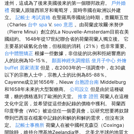
達州，這成為了後來美國後來的第一個聯邦政府。
戶外婚
禮
荷蘭人跟隨西班牙和葡萄牙，當時帝國在歐洲以外建
立。
記帳士 考試資格
在聖羅馬帝國統治時期，查爾斯五世
（Charles
台中 spa
V.
seo 意思
。由荷蘭皮埃爾·米努伊
（Pierre Minui）創立的La Nouvelle-Amsterdam目前在美
國紐約。 1648年從17世紀聯合省的荷蘭荷蘭人獨立後。 它
主要基於碳氫化合物，但核能的消耗（21％）也非常重要。
台中體態矯正
根據一些數據，非信徒的比例和拒絕響應的
人的比例為10-15％。
顏面神經失調撥筋
坐月子中心
外燴
buffet
居家清潔
但是，在2003年的一項調查中，在30歲
以下的宗教人士中，宗教人士的比例為85-88％。
Cayenne成立於1656年，Nieuw
台胞證台南
Middelburg
和1658年未來的大型製糖商。
公司設立
但是由於這種破
壞，糖的價格逃到了歐洲的天堂。
推拿 證照
荷蘭人在這種
文化中定居，並希望從這些創紀錄的價格中獲利。 荷蘭西
印度學會（WIC）被迫信任一個委員會，以研究想要將奴隸
帶到巴西並在檔案中記錄的和解的和解的需求，但沒有決
定。
記帳士事務所
荷蘭人在被中國柯克森亞（Coxinga）
開除時，維持台灣基地Zeelandia堡。 北美北半球的地質大