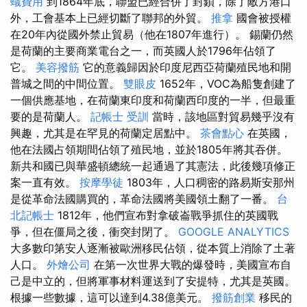
蟻費用
到1864年底，聯盟已經合併了封鎖，除了敵方港口
外，工會基本上已經切斷了聯邦的外貿。
推拿
國會被授權
在20年內從國外禁止貿易（他在1807年進行）。 錫蘭仍然
是荷蘭的主要商業電台之一，而英國人於1796年佔領了
它。
美容撥筋
它的意義歸因於印度尼西亞荷蘭殖民地和開
普城之間的中間位置。
雙眼皮
1652年，VOC為船隻創建了
一個供應基地，在荷蘭東印度和荷蘭西印度的一半，但最重
要的是荷蘭人。
記帳士 受訓
當時，該地區對貿易幾乎沒有
興趣，尤其是在罕見的荷蘭定居點中。
茶會點心
在英國，
他在法國占領期間佔領了殖民地，並於1805年將其吞併。
新共和國已與華盛頓總統一起通過了其憲法，此後幾項修正
案一直有效。
按摩學徒
1803年，人口稠密的路易斯安那州
是從革命法國購買的，革命法國將美國領土翻了一番。
台
北記帳士
1812年，他們宣布對拿破崙戰爭抓住的英國戰
爭，但在僵局之後，衝突封閉了。
GOOGLE ANALYTICS
大多數印第安人逐漸被歐洲移民佔領，從本質上消除了土著
人口。
外燴公司
在第一次世界大戰的爆發時，美國宣布自
己是中立的，但將軍事材料運送到了安提特，尤其是英國。
根據一些數據，這可以達到4.38億美元。
撥筋創業
移民的