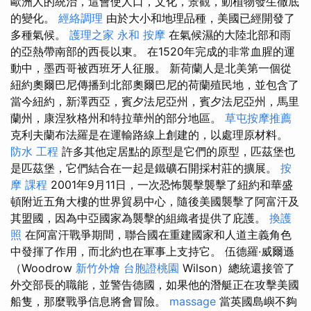
歐洲人的統治，這會使人口，文化，景觀，動植物發生徹底
的變化。
經絡調理
由於大小和地理品種，美國已經開發了
多種氣候。
護理之家 永和
按摩
在氣候濕的大陸北部和雨
的亞熱帶南部的西長以東。 在1520年完成的非常血腥的運
動中，墨西哥被西班牙人征服。 新荷蘭人是北美第一個從
紐約奧爾巴尼傳播到北部奧爾巴尼的荷蘭殖民地，並包含了
當今紐約，新澤西亞，賓夕法尼亞州，賓夕法尼亞州，馬里
蘭州，康涅狄格州和特拉華州的部分地區。
草屯按摩推薦
克利夫蘭布法羅是在運輸路線上創建的，以處理原材料。
防水 工程
許多其他定居點的原型是它們的原型，匹茲堡也
是匹茲堡，它們結合在一起是鐵礦石開採村莊的擴展。
按
摩 課程
2001年9月11日，一次恐怖襲擊襲擊了紐約和華盛
頓附近五角大樓的世界貿易中心，隨後美國襲擊了阿富汗及
其盟國，因為中亞國家為襲擊的組織者提供了庇護。
換護
照
在阿富汗戰爭期間，聯合國在重建國家和人道主義角色
中發揮了作用，而北約也在軍事上支持它。 伍德羅·威爾遜
（Woodrow
新竹外燴
台胞證桃園
Wilson）總統還接管了
外交部長的職能，並警告德國，如果他的潛艇正在攻擊美國
船隻，那麼戰爭信息將會冒險。
massage
當英國島嶼不夠