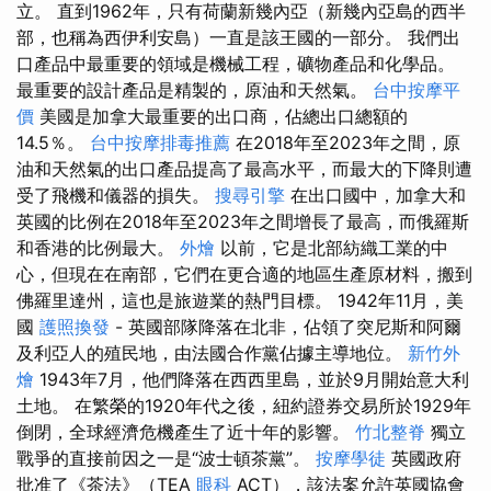
立。 直到1962年，只有荷蘭新幾內亞（新幾內亞島的西半
部，也稱為西伊利安島）一直是該王國的一部分。 我們出
口產品中最重要的領域是機械工程，礦物產品和化學品。
最重要的設計產品是精製的，原油和天然氣。
台中按摩平
價
美國是加拿大最重要的出口商，佔總出口總額的
14.5％。
台中按摩排毒推薦
在2018年至2023年之間，原
油和天然氣的出口產品提高了最高水平，而最大的下降則遭
受了飛機和儀器的損失。
搜尋引擎
在出口國中，加拿大和
英國的比例在2018年至2023年之間增長了最高，而俄羅斯
和香港的比例最大。
外燴
以前，它是北部紡織工業的中
心，但現在在南部，它們在更合適的地區生產原材料，搬到
佛羅里達州，這也是旅遊業的熱門目標。 1942年11月，美
國
護照換發
- 英國部隊降落在北非，佔領了突尼斯和阿爾
及利亞人的殖民地，由法國合作黨佔據主導地位。
新竹外
燴
1943年7月，他們降落在西西里島，並於9月開始意大利
土地。 在繁榮的1920年代之後，紐約證券交易所於1929年
倒閉，全球經濟危機產生了近十年的影響。
竹北整脊
獨立
戰爭的直接前因之一是“波士頓茶黨”。
按摩學徒
英國政府
批准了《茶法》（TEA
眼科
ACT），該法案允許英國協會