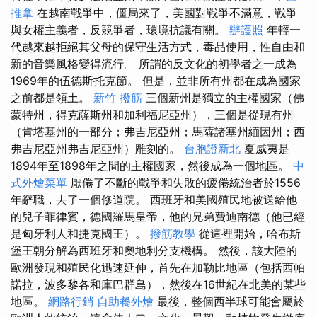
推拿
在越南戰爭中，僵局來了，美國對戰爭不滿意，戰爭
與女權主義者，反競爭者，環境抗議有關。
辦護照
年輕一
代越來越拒絕其父母的保守生活方式，毒品使用，性自由和
新的音樂風格變得流行。 所謂的反文化的初學者之一成為
1969年的伍德斯托克節。 但是，並非所有州都在成為國家
之前都是領土。
新竹 撥筋
三個新州是獨立的主權國家（佛
蒙特州，得克薩斯州和加利福尼亞州），三個是從現有州
（肯塔基州的一部分；弗吉尼亞州；馬薩諸塞州緬因州；西
弗吉尼亞州弗吉尼亞州）雕刻的。
台胞證新北
夏威夷是
1894年至1898年之間的主權國家，然後成為一個地區。
中
式外燴菜單
厭倦了不斷的戰爭和失敗的疲倦統治者於1556
年辭職，去了一個修道院。 西班牙和美國殖民地被送給他
的兒子菲律賓，德國羅馬皇帝，他的兄弟費迪南德（他已經
是匈牙利人和捷克國王）。
撥筋教學
從這裡開始，哈布斯
堡王朝分解為西班牙和奧地利分支機構。 然後，該大陸的
歐洲發現和殖民化迅速延伸，首先在加勒比地區（包括西帕
諾拉，波多黎各和庫巴群島），然後在16世紀在北美的某些
地區。
網路行銷
自助餐外燴
最後，整個西半球可能會屬於