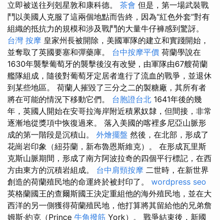
立即被送往列剋星敦和康科德。
茶會
但是，第一場武裝戰
鬥以美國人克服了這兩個地點而告終，因為“紅色外套”對有
組織的抵抗力的規模和涉及戰鬥的大量牛仔褲感到驚訝。
台灣 按摩
皇家州長被開除，美國軍隊的建立和實踐開始，
並奪取了英國要塞和彈藥庫。
台中按摩平價
荷蘭學說在
1630年襲擊葡萄牙的襲擊後沒有改變，由軍隊由67艘荷蘭
艦隊組成，隨後對葡萄牙定居者進行了流血的戰爭，並退休
到某些地區。 荷蘭人摧毀了三分之二的製糖廠，其所有者
將在可能的情況下移動它們。
台胞證台北
1641年後的幾
年，英國人開始在安哥拉海岸附近積累奴隸，但間接，非常
逐漸地從獎項中恢復過來。 落入美國的喀裡多尼亞山脈形
成的第一階段是沉積山。
外燴擺盤
然後，在北部，形成了
花崗岩印象（紐芬蘭，新布魯恩斯維克）。 在形成瓦里斯
克斯山脈期間，形成了南方阿波拉奇的四個平行標記，在西
方由東方的沉積岩組成。
台中肩頸按摩
二世時，在新世界
創造的荷蘭殖民地的命運終於被封印了。
wordpress seo
英格蘭國王的查爾斯國王決定重組他的海外殖民地，並在大
西洋的另一側獲得荷蘭殖民地，他打算將其留給他的兄弟詹
姆斯·約克（Prince
牛角撥筋
York）。 戰爭結束後，新國