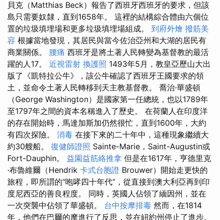
貝克（Matthias Beck）報告了西班牙西班牙的要求，但該
島只需要奴隸，直到1658年。 這裡的結構綜合體由六個位
置的垃圾填埋場和更多垃圾填埋場組成。
到府外燴
撥筋美
容
根據當地發現，其居民與當今佐治亞州和大湖的居民有
商業關係。
腰痛
西班牙是將土著人民轉變為基督教的最活
躍的人17。
近視雷射
換護照
1493年5月，教皇亞歷山大出
版了《凱特拉公牛》，該公牛確認了西班牙王國要求的領
土，並命令土著人民轉移到天主教基督教。 喬治·華盛頓
（George Washington）是國家第一任總統，也以1789年
至1797年之間的資本名稱進入了歷史。 在荷蘭人在印度洋​​
的存在開始時，馬達加斯加仍然很忙，直到1600年，大約
有四次探險。
消毒
在接下來的二十年中，這種現象繼續大
約30艘船。
復健師證照
Sainte-Marie，Saint-Augustin或
Fort-Dauphin。
益園益筋絡推拿
但是在1617年，亨德里克
·布魯維爾（Hendrik
卡式台胞證
Brouwer）開始走更快的
旅程，即所謂的“咆哮四十年代”，從直接到澳大利亞再到印
度尼西亞的善良程度。 同時，英國人佔領了緬因州，並在
一次突襲中佔領了華盛頓。
台中按摩排毒
然而，在1814
年，他們在巴爾的摩進行了反思，並在紐約州停止了進步。