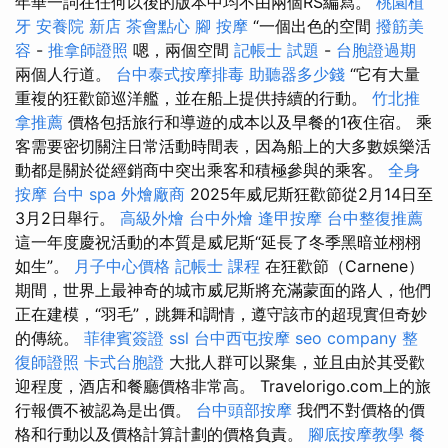
年華一詞在任何以後的版本中均不由兩個RS編寫。
桃園植
牙
安養院 新店
茶會點心
腳 按摩
“一個出色的空間
撥筋美
容
-
推拿師證照
嗯，兩個空間
記帳士 試題
-
台胞證過期
兩個人行道。
台中泰式按摩排毒
助聽器多少錢
“它有大量
重複的狂歡節巡洋艦，並在船上提供持續的行動。
竹北推
拿推薦
價格包括旅行和導遊的成本以及早餐的1夜住宿。 乘
客需要密切關注日常活動時間表，因為船上的大多數娛樂活
動都是關於從經銷商中突出乘客和積極參與的乘客。
全身
按摩
台中 spa
外燴廠商
2025年威尼斯狂歡節從2月14日至
3月2日舉行。
高級外燴
台中外燴
逢甲按摩
台中整復推薦
這一年度慶祝活動的本質是威尼斯“延長了冬季黑暗並栩栩
如生”。
月子中心價格
記帳士 課程
在狂歡節（Carnene）
期間，世界上最神奇的城市威尼斯將充滿蒙面的路人，他們
正在建模，“羽毛”，跳舞和調情，遵守該市的超現實但奇妙
的傳統。
菲律賓簽證
ssl
台中西屯按摩
seo company
整
復師證照
卡式台胞證
大批人群可以聚集，並且由於其受歡
迎程度，酒店和餐廳價格非常高。 Travelorigo.com上的旅
行報價不被認為是出價。
台中頭部按摩
我們不對價格的價
格和行動以及價格計算計劃的價格負責。
腳底按摩教學
餐