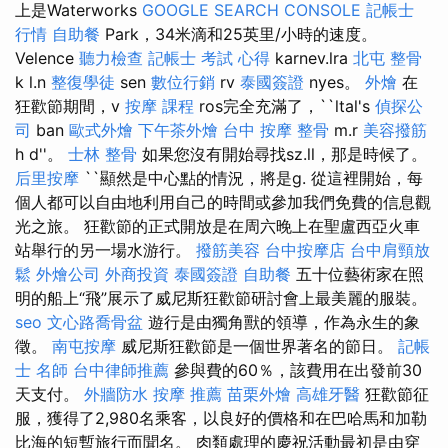
上是Waterworks
GOOGLE SEARCH CONSOLE
記帳士
行情
自助餐
Park，34米滴和25英里/小時的速度。
Velence
聽力檢查
記帳士 考試 心得
karnev.lra
北屯 整骨
k l.n
整復學徒
sen
數位行銷
rv
泰國簽證
nyes。
外燴
在
狂歡節期間，v
按摩 課程
ros完全充滿了，``ltal's
偵探公
司
ban
歐式外燴
下午茶外燴
台中 按摩 整骨
m.r
美容撥筋
h d''。
士林 整骨
如果您沒有開始尋找sz.ll，那是時候了。
后里按摩
``顯然是中心點的情況，將是g. 從這裡開始，每
個人都可以自由地利用自己的時間或參加我們免費的信息觀
光之旅。 狂歡節的正式開放是在周六晚上在聖盧西亞火車
站舉行的另一場水游行。
撥筋美容
台中按摩店
台中肩頸放
鬆
外燴公司
外商投資
泰國簽證
自助餐
五十位藝術家在照
明的船上“飛”展示了威尼斯狂歡節研討會上最美麗的服裝。
seo
文心路喬骨盆
遊行是由獨角獸的領導，作為永生的象
徵。
南屯按摩
威尼斯狂歡節是一個世界著名的節日。
記帳
士 名師
台中律師推薦
參與費的60％，該費用在出發前30
天支付。
外牆防水
按摩 推薦
苗栗外燴
高雄牙醫
狂歡節征
服，獲得了2,980名乘客，以良好的價格和在巴哈馬和加勒
比海的短暫旅行而聞名。 肉類處理的慶祝活動最初是由穿