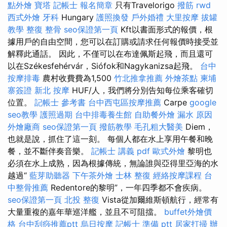
點外燴
寶塔
記帳士 報名簡章
只有Travelorigo
撥筋
rwd
西式外燴
牙科
Hungary
護照換發
戶外婚禮
大里按摩
拔罐
教學
整復 整骨
seo保證第一頁
Kft以書面形式的報價，根
據用戶的自由空間，您可以在訂購或請求任何報價時接受並
解釋此通話。 因此，不僅可以在布達佩斯起飛，而且還可
以在Székesfehérvár，Siófok和Nagykanizsa起飛。
台中
按摩排毒
農村收費費為1,500
竹北推拿推薦
外燴茶點
柬埔
寨簽證
新北 按摩
HUF/人，我們將分別告知每位乘客確切
位置。
記帳士 參考書
台中西屯區按摩推薦
Carpe
google
seo教學
護照過期
台中排毒養生館
自助餐外燴
漏水 原因
外燴廠商
seo保證第一頁
撥筋教學
毛孔粗大醫美
Diem，
也就是說，抓住了這一刻。 每個人都在水上享用午餐和晚
餐，並不斷伴奏音樂。
記帳士 講義 pdf
歐式外燴
黎明也
必須在水上成熟，因為根據傳統，無論誰與亞得里亞海的水
越過“
藍芽助聽器
下午茶外燴
士林 整復
經絡按摩課程
台
中整骨推薦
Redentore的黎明”，一年四季都不會疾病。
seo保證第一頁
北投 整復
Vista從加爾維斯頓航行，經常有
大量重複的嘉年華巡洋艦，並且不可阻擋。
buffet外燴價
格
台中刮痧推薦ptt
烏日按摩
記帳士 準備 ptt
居家打掃
辦