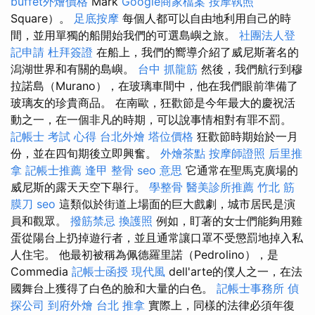
buffet外燴價格
Mark
Google商家檔案
按摩執照
Square）。
足底按摩
每個人都可以自由地利用自己的時
間，並用單獨的船開始我們的可選島嶼之旅。
社團法人登
記申請
杜拜簽證
在船上，我們的嚮導介紹了威尼斯著名的
潟湖世界和有關的島嶼。
台中 抓龍筋
然後，我們航行到穆
拉諾島（Murano），在玻璃車間中，他在我們眼前準備了
玻璃友的珍貴商品。 在南歐，狂歡節是今年最大的慶祝活
動之一，在一個非凡的時期，可以說事情相對有罪不罰。
記帳士 考試 心得
台北外燴
塔位價格
狂歡節時期始於一月
份，並在四旬期後立即興奮。
外燴茶點
按摩師證照
后里推
拿
記帳士推薦
逢甲 整骨
seo 意思
它通常在聖馬克廣場的
威尼斯的露天天空下舉行。
學整骨
醫美診所推薦
竹北 筋
膜刀
seo
這類似於街道上場面的巨大戲劇，城市居民是演
員和觀眾。
撥筋禁忌
換護照
例如，盯著的女士們能夠用雞
蛋從陽台上扔掉遊行者，並且通常讓口罩不受懲罰地掉入私
人住宅。 他最初被稱為佩德羅里諾（Pedrolino），是
Commedia
記帳士函授
現代風
dell'arte的僕人之一，在法
國舞台上獲得了白色的臉和大量的白色。
記帳士事務所
偵
探公司
到府外燴
台北 推拿
實際上，同樣的法律必須年復