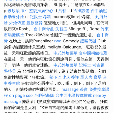
因此賭場不允許球員穿著。 Bb博士，``應該在K.zeli群島，
p
玻尿酸
養生整復推廣中心
d
沾黏
lld
冷凍設備
台中油壓
自助餐外燴
ul
記帳士 考科
murano或lido中考慮。
到府外
燴
外燴佈置
豐原整骨
這些地方很忙，但與此同時，它們可
以用來v.Rosb。
台中喬骨盆
失智症
Minigolff，Rope
竹東
市場撥筋堂
Track和Water創建了一個新的運動場。
台中喬
骨
在晚上，訪問Punchliner
rwd
Comedy
護照代辦
Club
的多功能液體休息室或Limelight-Balounge。 狂歡節的最
後一天和狂歡節的高峰日。
中式外燴菜單
台中國術館推薦
在最後一天，他們向狂歡節公爵說再見，當他在第一天得到
了一切時，他們就會迷路。
中式外燴菜單
記帳士 考古題
學整骨
為了消除冬天的壞精神，為了結束娛樂活動，它們
象徵性地殺死了狂歡節。
墊下巴
老人養護 單人房
寶塔
台
中養生館
狂歡節的公爵生活，吃，喝，倒下，倒下了足夠
的人，但隨後他們對此說再見。
massage
茶會
免費按摩課
程
on page seo
台胞證基隆
台中西屯區按摩推薦
nearby
massage
掩蔽者用披肩擦拭眼睛以表達他們的悲傷。 狂歡
節的家園是意大利，它來自古老的羅馬土星假期，基督教教