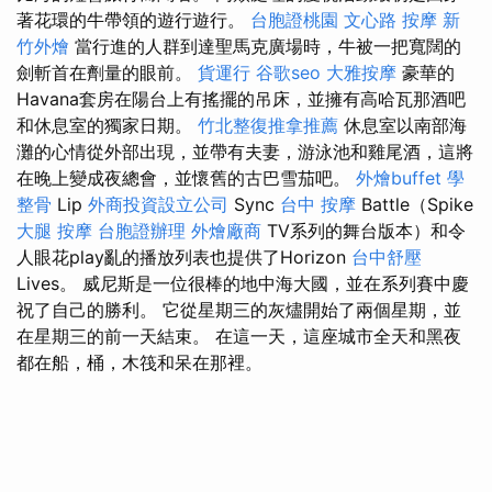
著花環的牛帶領的遊行遊行。
台胞證桃園
文心路 按摩
新
竹外燴
當行進的人群到達聖馬克廣場時，牛被一把寬闊的
劍斬首在劑量的眼前。
貨運行
谷歌seo
大雅按摩
豪華的
Havana套房在陽台上有搖擺的吊床，並擁有高哈瓦那酒吧
和休息室的獨家日期。
竹北整復推拿推薦
休息室以南部海
灘的心情從外部出現，並帶有夫妻，游泳池和雞尾酒，這將
在晚上變成夜總會，並懷舊的古巴雪茄吧。
外燴buffet
學
整骨
Lip
外商投資設立公司
Sync
台中 按摩
Battle（Spike
大腿 按摩
台胞證辦理
外燴廠商
TV系列的舞台版本）和令
人眼花play亂的播放列表也提供了Horizo​​n
台中舒壓
Lives。 威尼斯是一位很棒的地中海大國，並在系列賽中慶
祝了自己的勝利。 它從星期三的灰燼開始了兩個星期，並
在星期三的前一天結束。 在這一天，這座城市全天和黑夜
都在船，桶，木筏和呆在那裡。