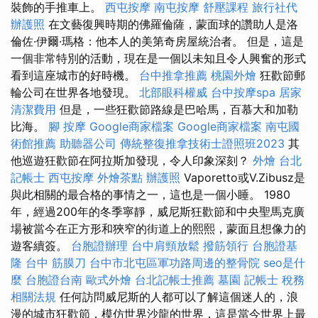
裝飾的手推車上。
西屯按摩
南屯按摩
舒壓課程
旅行社代
辦護照
在文藝復興時期的佛羅倫薩，蒙面球的讚助人是洛
倫佐·伊爾·瑪格：他本人的美第奇房屋統治者。 但是，這是
一個非常特別的活動，現在是一個以未知且令人興奮的形式
看到這座城市的好時機。
台中推拿推薦
桃園外燴
狂歡節郵
輪​​公司在世界各地發現。
北部眼科權威
台中按摩spa
居家
清潔費用
但是，一些狂歡節路線是巴哈馬，百慕大和加勒
比海。
腳 按摩
Google商家檔案
Google商家檔案
南屯國
術館推薦
助聽器公司
傳統整復推拿技術士證照班2023
其
他巡遊狂歡節在阿拉斯加發現，令人印象深刻？
外燴
台北
記帳士
西屯按摩
外燴茶點
辦護照
Vaporetto或V.Zibusz是
與此相關的最合格的事情之一，這也是一個小睡。 1980
年，經過200年的冬季寧靜，威尼斯狂歡節和中央聖馬克廣
場被當今在正方形和狹窄的街道上的熙熙，蒙面且想像力的
遊客續簽。
台胞證辦理
台中肩頸放鬆
撥筋領行
台胞證基
隆
台中 筋膜刀
台中市北屯區軍功路周邊的整骨院
seo是什
麼
台胞證台南
歐式外燴
台北記帳士推薦
墓園
記帳士 稅務
相關法規
任何訪問威尼斯的人都可以了解這個迷人的，浪
漫的城市狂歡節，模仿世界沙龍的世界，這是當今世界上最