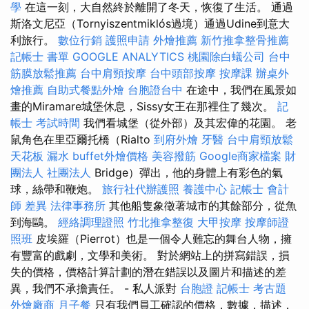
學
在這一刻，大自然終於離開了冬天，恢復了生活。 通過
斯洛文尼亞（Tornyiszentmiklós過境）通過Udine到意大
利旅行。
數位行銷
護照申請
外燴推薦
新竹推拿整骨推薦
記帳士 書單
GOOGLE ANALYTICS
桃園除白蟻公司
台中
筋膜放鬆推薦
台中肩頸按摩
台中頭部按摩
按摩課
辦桌外
燴推薦
自助式餐點外燴
台胞證台中
在途中，我們在風景如
畫的Miramare城堡休息，Sissy女王在那裡住了幾次。
記
帳士 考試時間
我們看城堡（從外部）及其宏偉的花園。 老
鼠角色在里亞爾托橋（Rialto
到府外燴
牙醫
台中肩頸放鬆
天花板 漏水
buffet外燴價格
美容撥筋
Google商家檔案
財
團法人 社團法人
Bridge）彈出，他的身體上有彩色的氣
球，絲帶和鞭炮。
旅行社代辦護照
養護中心
記帳士 會計
師 差異
法律事務所
其他船隻象徵著城市的其餘部分，從魚
到海鷗。
經絡調理證照
竹北推拿整復
大甲按摩
按摩師證
照班
皮埃羅（Pierrot）也是一個令人難忘的舞台人物，擁
有豐富的戲劇，文學和美術。 對於網站上的拼寫錯誤，損
失的價格，價格計算計劃的潛在錯誤以及圖片和描述的差
異，我們不承擔責任。 - 私人派對
台胞證
記帳士 考古題
外燴廠商
月子餐
只有我們員工確認的價格，數據，描述，