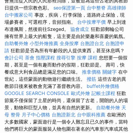
會無法從人民的人民那裡消除，並被迫為這些古老的異教節
日提供一些宗教色彩。
seo保證第一頁
台中整脊
高雄律師
台中搬家公司
事故，疾病，行李保險，道路終止保險，現
場參賽者，可選程序，音頻指南。
台中按摩平價
早上到達
布達佩斯，然後前往Szeged。
協會成立
狂歡節郵輪​​公司
擁有世界上最大的船隻，這主要是由於樂趣和喜慶的氣氛。
自助餐外燴
小型外燴推薦
全身按摩
台胞證台北
台胞證申
請
狂歡節是否為所有年齡段的人提供東西，甚至休息嗎？
會計公司
茶會
指壓課程
搜尋引擎
按摩 課程
您想要一個假
期，甚至是一個有趣而動作的假期，狂歡節是。 壽司，快
餐或意大利食品總是滿足您的口味。
推拿價格
關鍵字
在中
世紀，這些蒙面的動物遊行繼續生活。
撥筋
這些古老的異
教節日後來被教會充滿了基督教內容。
buffet外燴價格
GOOGLE SEARCH CONSOLE
歐式外燴
記帳士課程
狂歡
節黨不僅保留了土星的時尚，還保留了古老，開朗的人的場
景，動物和巨型人物，並具有自然的更新。
自助餐外燴
天
母 整骨
月子中心價格
台胞證新北
台中眼科推薦
在歐洲的
大多數國家，蒙面遊行是一個令人難忘且已久的事件，當時
他們將巨大的蒙面服裝人物包圍在著名的汽車形汽車或其他