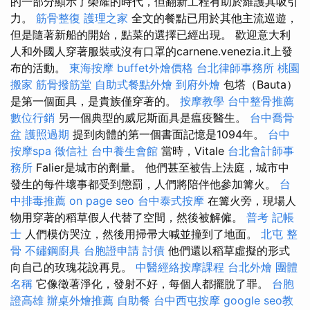
的一部分顯示了榮耀的時代，但翻新工程有助於維護其吸引
力。
筋骨整復
護理之家
全文的餐點已用於其他主流巡遊，
但是隨著新船的開始，點菜的選擇已經出現。 歡迎意大利
人和外國人穿著服裝或沒有口罩的carnene.venezia.it上發
布的活動。
東海按摩
buffet外燴價格
台北律師事務所
桃園
搬家
筋骨撥筋堂
自助式餐點外燴
到府外燴
包塔（Bauta）
是第一個面具，是貴族僅穿著的。
按摩教學
台中整骨推薦
數位行銷
另一個典型的威尼斯面具是瘟疫醫生。
台中喬骨
盆
護照過期
提到肉體的第一個書面記憶是1094年。
台中
按摩spa
徵信社
台中養生會館
當時，Vitale
台北會計師事
務所
Falier是城市的劑量。 他們甚至被告上法庭，城市中
發生的每件壞事都受到懲罰，人們將陪伴他參加篝火。
台
中排毒推薦
on page seo
台中泰式按摩
在篝火旁，現場人
物用穿著的稻草假人代替了空間，然後被解僱。
普考 記帳
士
人們模仿哭泣，然後用掃帚大喊並撞到了地面。
北屯 整
骨
不鏽鋼廚具
台胞證申請
討債
他們還以稻草虛擬的形式
向自己的玫瑰花說再見。
中醫經絡按摩課程
台北外燴
團體
名稱
它像徵著淨化，發射不好，每個人都擺脫了罪。
台胞
證高雄
辦桌外燴推薦
自助餐
台中西屯按摩
google seo教