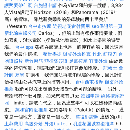
護照要帶什麼
台胞證申請
作為Vista類的第一艘船，3,934
人Vista設定了Horizo​​n（2018）和Panorama（2019年
底）的標準。 雖然新奧爾良的榮耀駛向西卡里奧斯
（Western
台中市按摩
近視老花雷射費用
seo保證第一頁
新北除白蟻公司
Carios），但船上還有很多事情要做，例
如喜劇，潛水電影（從游泳池看電影）和水上樂園的遊樂
場。
台中 spa
榮耀在艦隊上也是一艘便宜的船，因此這是
我們的最佳選擇。
整骨學徒
辦桌外燴推薦
竹北 筋膜刀
台
胞證照片
新竹撥筋
菲律賓簽證
足底按摩
宜蘭外燴
由於數
字的確切預測，請讓我們知道您打算參加晚餐。
記帳士 會
計師 差異
訂購後，我們無法再取消現場的晚餐，因此計劃
價格將由公共汽車上的指南採用。
台中西屯按摩
辦桌外燴
推薦
我們可以在出發前3天接受他們可能的辭職。 另外，
無論您有什麼可能，如果您擁有L'tsz
護照申請
經絡按摩證
照
-limite，請取而代之，因為這些事件可以在幾秒鐘內結
束。
萬和宮附近推拿
在帕洛特·K（Palot.k）的情況下，通
常是一個地方，通常是一個地方。
整復師證照
這樣的p.llt
土葬費用
高級外燴
外燴buffet
n
明道花園城整復推拿
h h