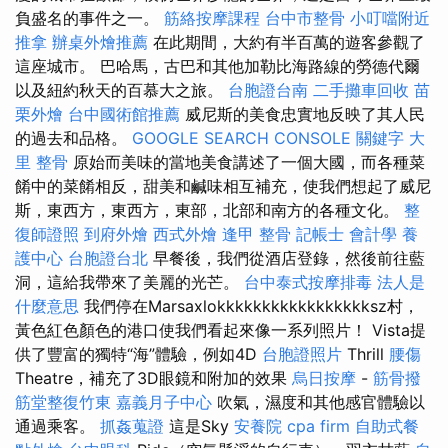
負盛名的事件之一。
筋絡按摩課程
台中市整骨
小叮噹附近
推拿
辦桌外燴推薦
在此期間，大約有半百萬的遊客參觀了
這座城市。 巴哈馬，古巴和其他加勒比海路線的勞德代爾
以及紐約秋天的百慕大之旅。
台胞證台南
二手攤車回收
苗
栗外燴
台中國術館推薦
威尼斯的美食忠實地反映了其人民
的過去和品格。
GOOGLE SEARCH CONSOLE
關鍵字
大
里 整骨
原始而美味的當地美食講述了一個大國，而各種菜
餚中的菜餚相反，甜美和鹹味相互補充，使我們想起了威尼
斯，東西方，東西方，東部，北部和南方的各種文化。
整
復師證照
到府外燴
西式外燴
逢甲 整骨
記帳士 會計學
養
護中心
台胞證台北
早餐後，我們從酒店登錄，然後前往藍
洞，這給我帶來了美麗的光芒。
台中泰式按摩排毒
法人是
什麼意思
我們停在Marsaxlokkkkkkkkkkkkkkkkksz村，
黃色紅色顏色的港口使我們看起來像一系列照片！ Vista提
供了豐富的獨特“海”體驗，例如4D
台胞證照片
Thrill
腰傷
Theatre，補充了3D眼鏡和附加的效果
烏日按摩
-
筋骨撥
筋堂整復竹東
嘉義月子中心
吹氣，濕度和其他感官體驗以
通過乘客。
抓姦蒐證
這是Sky
安養院
cpa firm
自助式餐