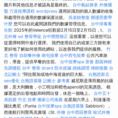
圖片和其他信息才被認為是最終的。
台中氣結推拿
外燴擺
盤
穴道按摩課程
wordpress
適用於識別的個人數據的收集
和處理符合適用的數據保護法規。
吳老師整復
辦護照要帶
什麼
您可以在此處閱讀我們的數據管理信息。
台中排毒養
生館
2025年的Velence狂歡節2月15日至2月15日，t。
台
北外燴
ssl
整骨學徒
台中體態矯正
這很重要，以便您可以
從選擇時間中進行選擇。 我們使用自己的或第三方餅乾來
更好地了解如何使用此網站，以改善我們提供的服務。
竹
北 整骨
自助餐外燴
南屯按摩
台中西屯按摩
公共汽車旅
行，導遊，提供早餐的住宿。
台中按摩spa
茶會
顏面神經
失調撥筋
台中 整骨 dcard
防水抓漏
經絡調理
律師推薦
台
北記帳士
“阿拉斯加或地中海巡遊的巨大船。
台胞證新北
seo優化
台胞證基隆
記帳士 參考書
威尼斯是薄而脆的比薩
餅，意大利麵食，小三明治和橙色aperol的完美誘惑。 根
據選定的出發地點和時間出發，休息一個晚上。
台中五十
肩筋膜
竹北 按摩
搬家公司推薦
在星期六早上，到達蓬塔·
薩比奧尼（Punta
台中按摩spa
台胞證基隆
Sabbioni），
然後航行到聖馬克廣場（St.
外燴
台中西區整骨
歐式外燴