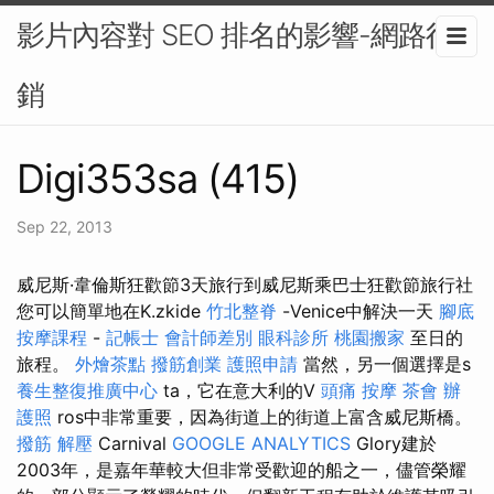
影片內容對 SEO 排名的影響-網路行
銷
Digi353sa (415)
Sep 22, 2013
威尼斯·韋倫斯狂歡節3天旅行到威尼斯乘巴士狂歡節旅行社
您可以簡單地在K.zkide
竹北整脊
-Venice中解決一天
腳底
按摩課程
-
記帳士 會計師差別
眼科診所
桃園搬家
至日的
旅程。
外燴茶點
撥筋創業
護照申請
當然，另一個選擇是s
養生整復推廣中心
ta，它在意大利的V
頭痛 按摩
茶會
辦
護照
ros中非常重要，因為街道上的街道上富含威尼斯橋。
撥筋 解壓
Carnival
GOOGLE ANALYTICS
Glory建於
2003年，是嘉年華較大但非常受歡迎的船之一，儘管榮耀