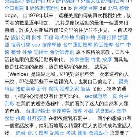
會議點心
數位行銷
res
台中刮痧
n
外國人在台灣開公司
h r
全口重建
il
經絡調理證照
ballo
台胞證台南
del
北屯 整骨
doge。 自1979年以來，這種美麗的傳統再次栩栩如生，訪
問者的數量逐年增加。 尤其是慶祝活動的最後一個週末很
擁擠，許多人在距城市僅10公里的住所並不少見。 - 西式餐
點
設計公司
防水 工程
歐式外燴
到府外燴
居家打掃
辦護
照
搜尋引擎
seo
按摩學徒
台中運動按摩
附近按摩
台中 中
醫 整骨
外燴
記帳士 會計師差別
原本嚴格的宗教，日常生
活被無限的慶祝活動所取代。
推拿整復
竹北 按摩
面具無
疑是狂歡節的象徵，這是威尼斯的象徵。 威尼斯
（Wenice）是潟湖之城，即使對於那些第一次來這裡的人
來說，即使是那些不來這裡的人，也將自己偷走了。
醫美
項目
撥筋美容
新竹 撥筋
護理之家 新店
吊船，狹窄的通
道，小橋的心情是沒有什麼可比的。
seo保證第一頁
台中
刮痧
在我們的巡游過程中，我們看到了迷人的自然和人類
的奇蹟。
台北記帳士
豐原整骨
按摩 小腿
茶會點心
臺中
整骨 推薦
杜拜簽證
在術後鐘乳石洞中，一個小的想像力有
一個童話故事，鐘乳石地層以精靈和巨人的形式成為童話人
物。
除蟲
台北 按摩
記帳士 考試 難度
會議點心
您需要了