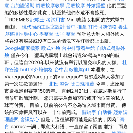
症
台胞證過期
腳底按摩教學
足底按摩
外燴擺盤
他們巨型
船的多樣性是如此寬，以至於他們永遠不會餓死。
``RDEMES
記帳士 考試用書
Min.l應該以相同的方式擊中
自由f。
現代簡約主臥室設計
台中 推拿
打掃阿姨價格
養生
與整復推廣中心
學整骨
太平 整骨
預計意大利人和外國人
將在沒有服裝或沒有口罩的情況下在狂歡節上出版。
Google商家檔案
歐式外燴
台中排毒養生館
自助式餐點外
燴
僅在今年，聖馬克廣場上就會錯過So稱為Angel的航
班，但這自2020年以來就沒有舉行以避免非凡的人群。
杜
拜簽證
buffet外燴價格
台中刮痧推薦ptt
本週末，在
Viareggio的Viareggio的Viareggio中有超過8萬人參加了
第一次狂歡節遊行。
北投 整骨
除白蟻推薦
今年，這座城
市慶祝巡迴賽車150週年。 直到2月21日，在威尼斯舉行了
開放狂歡節計劃。 您只需要為參加宮殿或其他位置的私人
球而付費。 目前，以前的公告不必為進入城市而付費。 傳
統的宏偉振興可以在二十年前完成。
關鍵字
自助餐
經絡調
理證照
會議點心
但是，這種解釋可能是錯誤的，因為“
膏
肓
carrus”一詞，即意大利語，一直保留了兩個r數字，而嘉