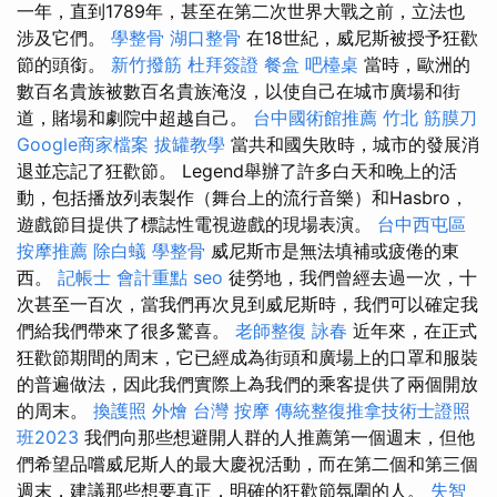
一年，直到1789年，甚至在第二次世界大戰之前，立法也
涉及它們。
學整骨
湖口整骨
在18世紀，威尼斯被授予狂歡
節的頭銜。
新竹撥筋
杜拜簽證
餐盒
吧檯桌
當時，歐洲的
數百名貴族被數百名貴族淹沒，以使自己在城市廣場和街
道，賭場和劇院中超越自己。
台中國術館推薦
竹北 筋膜刀
Google商家檔案
拔罐教學
當共和國失敗時，城市的發展消
退並忘記了狂歡節。 Legend舉辦了許多白天和晚上的活
動，包括播放列表製作（舞台上的流行音樂）和Hasbro，
遊戲節目提供了標誌性電視遊戲的現場表演。
台中西屯區
按摩推薦
除白蟻
學整骨
威尼斯市是無法填補或疲倦的東
西。
記帳士 會計重點
seo
徒勞地，我們曾經去過一次，十
次甚至一百次，當我們再次見到威尼斯時，我們可以確定我
們給我們帶來了很多驚喜。
老師整復 詠春
近年來，在正式
狂歡節期間的周末，它已經成為街頭和廣場上的口罩和服裝
的普遍做法，因此我們實際上為我們的乘客提供了兩個開放
的周末。
換護照
外燴
台灣 按摩
傳統整復推拿技術士證照
班2023
我們向那些想避開人群的人推薦第一個週末，但他
們希望品嚐威尼斯人的最大慶祝活動，而在第二個和第三個
週末，建議那些想要真正，明確的狂歡節氛圍的人。
失智