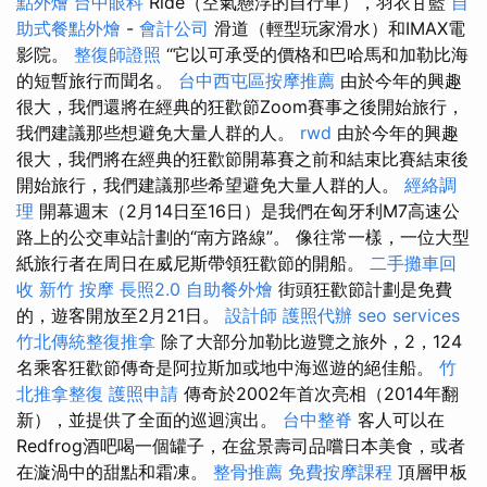
點外燴
台中眼科
Ride（空氣懸浮的自行車），羽衣甘藍
自
助式餐點外燴
-
會計公司
滑道（輕型玩家滑水）和IMAX電
影院。
整復師證照
“它以可承受的價格和巴哈馬和加勒比海
的短暫旅行而聞名。
台中西屯區按摩推薦
由於今年的興趣
很大，我們還將在經典的狂歡節Zoom賽事之後開始旅行，
我們建議那些想避免大量人群的人。
rwd
由於今年的興趣
很大，我們將在經典的狂歡節開幕賽之前和結束比賽結束後
開始旅行，我們建議那些希望避免大量人群的人。
經絡調
理
開幕週末（2月14日至16日）是我們在匈牙利M7高速公
路上的公交車站計劃的“南方路線”。 像往常一樣，一位大型
紙旅行者在周日在威尼斯帶領狂歡節的開船。
二手攤車回
收
新竹 按摩
長照2.0
自助餐外燴
街頭狂歡節計劃是免費
的，遊客開放至2月21日。
設計師
護照代辦
seo services
竹北傳統整復推拿
除了大部分加勒比遊覽之旅外，2，124
名乘客狂歡節傳奇是阿拉斯加或地中海巡遊的絕佳船。
竹
北推拿整復
護照申請
傳奇於2002年首次亮相（2014年翻
新），並提供了全面的巡迴演出。
台中整脊
客人可以在
Redfrog酒吧喝一個罐子，在盆景壽司品嚐日本美食，或者
在漩渦中的甜點和霜凍。
整骨推薦
免費按摩課程
頂層甲板