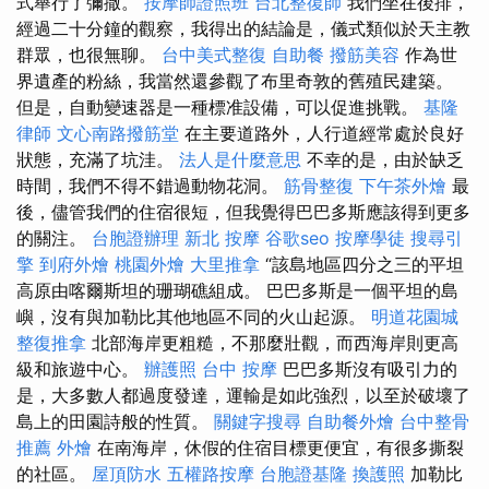
式舉行了彌撒。
按摩師證照班
台北整復師
我們坐在後排，
經過二十分鐘的觀察，我得出的結論是，儀式類似於天主教
群眾，也很無聊。
台中美式整復
自助餐
撥筋美容
作為世
界遺產的粉絲，我當然還參觀了布里奇敦的舊殖民建築。
但是，自動變速器是一種標准設備，可以促進挑戰。
基隆
律師
文心南路撥筋堂
在主要道路外，人行道經常處於良好
狀態，充滿了坑洼。
法人是什麼意思
不幸的是，由於缺乏
時間，我們不得不錯過動物花洞。
筋骨整復
下午茶外燴
最
後，儘管我們的住宿很短，但我覺得巴巴多斯應該得到更多
的關注。
台胞證辦理
新北 按摩
谷歌seo
按摩學徒
搜尋引
擎
到府外燴
桃園外燴
大里推拿
“該島地區四分之三的平坦
高原由喀爾斯坦的珊瑚礁組成。 巴巴多斯是一個平坦的島
嶼，沒有與加勒比其他地區不同的火山起源。
明道花園城
整復推拿
北部海岸更粗糙，不那麼壯觀，而西海岸則更高
級和旅遊中心。
辦護照
台中 按摩
巴巴多斯沒有吸引力的
是，大多數人都過度發達，運輸是如此強烈，以至於破壞了
島上的田園詩般的性質。
關鍵字搜尋
自助餐外燴
台中整骨
推薦
外燴
在南海岸，休假的住宿目標更便宜，有很多撕裂
的社區。
屋頂防水
五權路按摩
台胞證基隆
換護照
加勒比