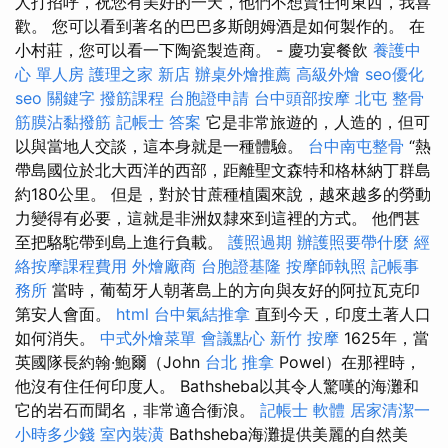
人打招呼，祝您有美好的一天，他們不想賣任何東西，我喜
歡。 您可以看到著名的巴巴多斯朗姆酒是如何製作的。 在
小村莊，您可以看一下陶瓷製造商。 - 慶功宴餐飲
養護中
心 單人房
護理之家 新店
辦桌外燴推薦
高級外燴
seo優化
seo 關鍵字
撥筋課程
台胞證申請
台中頭部按摩
北屯 整骨
筋膜沾黏撥筋
記帳士 答案
它是非常旅遊的，人造的，但可
以與當地人交談，這本身就是一種體驗。
台中南屯整骨
“熱
帶島國位於北大西洋的西部，距離聖文森特和格林納丁群島
約180公里。 但是，對於甘蔗種植園來說，越來越多的勞動
力變得有必要，這就是非洲奴隸來到這裡的方式。 他們甚
至把駱駝帶到島上進行負載。
護照過期
辦護照要帶什麼
經
絡按摩課程費用
外燴廠商
台胞證基隆
按摩師執照
記帳事
務所
當時，葡萄牙人朝著島上的方向與友好的阿拉瓦克印
第安人會面。
html
台中氣結推拿
直到今天，印度土著人口
如何消失。
中式外燴菜單
會議點心
新竹 按摩
1625年，當
英國隊長約翰·鮑爾（John
台北 推拿
Powel）在那裡時，
他沒有住任何印度人。 Bathsheba以其令人驚嘆的海灘和
它的岩石而聞名，非常適合衝浪。
記帳士 軟體
居家清潔一
小時多少錢
室內裝潢
Bathsheba海灘提供美麗的自然美