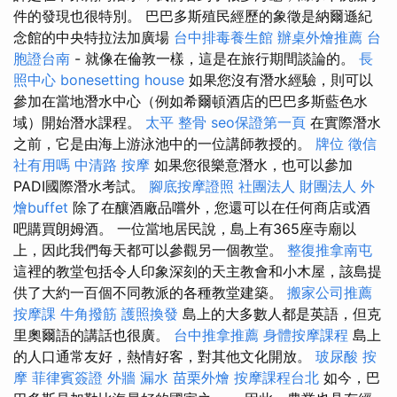
件的發現也很特別。 巴巴多斯殖民經歷的象徵是納爾遜紀
念館的中央特拉法加廣場
台中排毒養生館
辦桌外燴推薦
台
胞證台南
- 就像在倫敦一樣，這是在旅行期間談論的。
長
照中心
bonesetting house
如果您沒有潛水經驗，則可以
參加在當地潛水中心（例如希爾頓酒店的巴巴多斯藍色水
域）開始潛水課程。
太平 整骨
seo保證第一頁
在實際潛水
之前，它是由海上游泳池中的一位講師教授的。
牌位
徵信
社有用嗎
中清路 按摩
如果您很樂意潛水，也可以參加
PADI國際潛水考試。
腳底按摩證照
社團法人 財團法人
外
燴buffet
除了在釀酒廠品嚐外，您還可以在任何商店或酒
吧購買朗姆酒。 一位當地居民說，島上有365座寺廟以
上，因此我們每天都可以參觀另一個教堂。
整復推拿南屯
這裡的教堂包括令人印象深刻的天主教會和小木屋，該島提
供了大約一百個不同教派的各種教堂建築。
搬家公司推薦
按摩課
牛角撥筋
護照換發
島上的大多數人都是英語，但克
里奧爾語的講話也很廣。
台中推拿推薦
身體按摩課程
島上
的人口通常友好，熱情好客，對其他文化開放。
玻尿酸
按
摩
菲律賓簽證
外牆 漏水
苗栗外燴
按摩課程台北
如今，巴