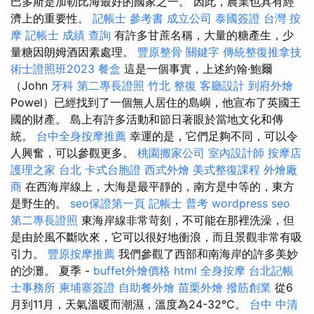
巴多斯是加勒比海最好的國家之一。 因此，農業也具有經
濟上的重要性。
記帳士 參考書
成立公司
泰國簽證
台灣 按
摩
記帳士 成績 查詢
有許多甘蔗名稱，大量的糖產生，少
量糖因朗姆酒因素處理。
豐原整骨
關鍵字
傳統整復推拿技
術士證照班2023
餐盒
這是一個事實，上述約翰·鮑爾
（John
牙科
第二專長證照
竹北 整復
客廳設計
到府外燴
Powel）已經找到了一個無人居住的島嶼，他宣布了英國王
國的財產。 島上有許多活動和節日著眼於當地文化和傳
統。
台中全身按摩推薦
幸運的是，它們足夠不同，可以令
人興奮，可以參觀更多。
桃園搬家公司
室內設計師
按摩店
護理之家 台北
卡式台胞證
西式外燴
美式整復課程
外燴廠
商
在西海岸線上，大海是最平靜的，南方是中等的，東方
是野生的。
seo保證第一頁
記帳士 普考
wordpress seo
第二專長證照
東海岸線非常苛刻，不可能在那裡洗澡，但
是由於風不斷吹來，它可以很好地衝浪，而且景觀非常有吸
引力。
豐原按摩推薦
我們參觀了西部和南海岸的許多美妙
的沙灘。 夏季 -
buffet外燴價格
html
全身按摩
台北記帳
士事務所
柬埔寨簽證
自助餐外燴
苗栗外燴
撥筋創業
從6
月到11月，天氣溫暖而潮濕，溫度為24-32°C。
台中 中清