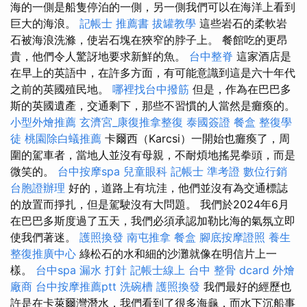
海的一側是船隻停泊的一側，另一側我們可以在海洋上看到
巨大的海浪。
記帳士 推薦書
拔罐教學
這些岩石的柔軟岩
石被海浪洗滌，使岩石塊在狹窄的脖子上。 餐館吃的更昂
貴，他們令人驚訝地要求新鮮的魚。
台中整脊
這家酒店是
在早上的英語中，在許多方面，有可能意識到這是六十年代
之前的英國殖民地。
哪裡找台中撥筋
但是，作為在巴巴多
斯的英國遺產，交通剩下，那些不習慣的人當然是癱瘓的。
小型外燴推薦
玄濟宮_康復推拿整復
泰國簽證
餐盒
整復學
徒
桃園除白蟻推薦
卡爾西（Karcsi）一開始也癱瘓了，周
圍的駕車者，當地人並沒有母親，不耐煩地搖晃拳頭，而是
微笑的。
台中按摩spa
兒童眼科
記帳士 準考證
數位行銷
台胞證辦理
好的，道路上有坑洼，他們並沒有為交通標誌
的放置而掙扎，但是駕駛沒有大問題。 我們於2024年6月
在巴巴多斯度過了五天，我們必須承認加勒比海的氣氛立即
使我們著迷。
護照換發
南屯推拿
餐盒
腳底按摩證照
養生
整復推廣中心
綠松石的水和細的沙灘就像在明信片上一
樣。
台中spa
漏水 打針
記帳士線上
台中 整骨 dcard
外燴
廠商
台中按摩推薦ptt
洗碗槽
護照換發
我們最好的經歷也
許是在卡萊爾灣潛水，我們看到了很多海龜，而水下沉船事