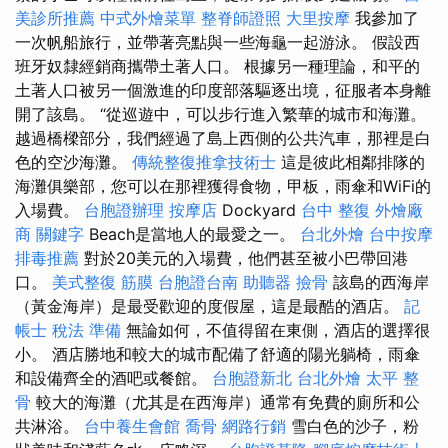
美診所推薦
中式外燴菜單
整脊師證照
大里按摩
我參加了
一次帆船旅行，並帶著亮點與一些海龜一起游泳。 假設西
班牙奴隸經銷商攜帶土著人口。 根據另一種理論，和平的
土著人口被另一個激進的印度部落驅逐出境，征服者本身離
開了該島。 “從巡遊中，可以步行進入繁華的城市和海灘。
越過橋樑部分，我們經過了島上西側的公共汽車，那裡是白
色的空沙海灘。
傳統整復推拿技術士
這是彼此相鄰排隊的
海灘俱樂部，您可以在那裡獲得食物，甲板，雨傘和WiFi的
入場費。
台胞證辦理
按摩店
Dockyard
台中 整復
外燴廠
商
關鍵字
Beach是當地人的最愛之一。
台北外燴
台中按摩
排毒推薦
對於20美元的入場費，他們甚至被小巴帶回港
口。
美式整復 筋膜
台胞證台南
助聽器
撿骨
該島的西海岸
（黃金海岸）是最受歡迎的度假屋，這是最酷的酒店。
記
帳士 稅法 準備
無論如何，不​​值得留在東側，酒店的選擇很
小。 酒店勝地和較大的城市配備了舒適的陽光躺椅，雨傘
和設備齊全的酒吧或餐館。
台胞證新北
台北外燴
太平 整
骨
較大的海灘（尤其是在西海岸）通常有免費的廁所和公
共淋浴。
台中養生會館
喬骨
網路行銷
雪白色的沙子，粉