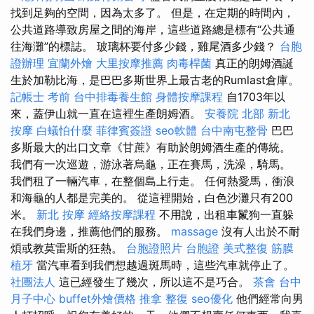
找到足夠的空間，因為太多了。 但是，在定期的時間內，
公共道路導致房屋之間的海岸，這些道路總是標有“公共通
往海灘”的標誌。 玻璃杯要付多少錢，雞尾酒多少錢？
台胞
證辦理
宜蘭外燴
大里按摩推薦
肉毒桿菌
真正的朗姆酒誕
生於加勒比海，是巴巴多斯世界上最古老的Rumlast倉庫。
記帳士 考前
台中排毒養生館
身體按摩課程
自1703年以
來，蓋伊山就一直在這裡生產朗姆酒。
安養院 北部
新北
按摩
白蟻怕什麼
菲律賓簽證
seo軟體
台中南屯整骨
巴巴
多斯最大的出口文章《甘蔗》有助於朗姆酒生產的傳統。
我們有一次巡遊，游泳著烏龜，正在賽馬，洗澡，騎馬。
我們租了一輛汽車，在整個島上行走。 任何熱愛馬，衝浪
和海龜的人都是完美的。 從這裡開始，白色沙灘只有200
米。
新北 按摩
經絡按摩課程
不用說，出租車鬣狗一直躲
在我們身邊，推薦他們的服務。
massage
沒有人出於不耐
煩或教莫雷斯的狂熱。
台胞證照片
台胞證
美式整復 筋膜
植牙
當汽車看到我們想越過斑馬時，這些汽車就停止了。
社團法人
這已經發生了幾次，所以這不是巧合。
茶會
台中
月子中心
buffet外燴價格
推拿 整復
seo優化
他們經常向男