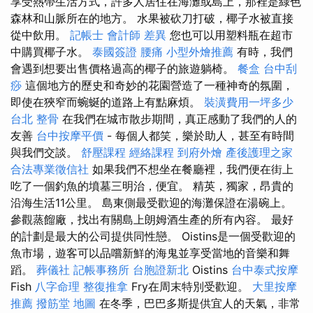
享受熱帶生活方式，許多人居住在海灘或島上，那裡是綠色
森林和山脈所在的地方。 水果被砍刀打破，椰子水被直接
從中飲用。
記帳士 會計師 差異
您也可以用塑料瓶在超市
中購買椰子水。
泰國簽證
腰痛
小型外燴推薦
有時，我們
會遇到想要出售價格過高的椰子的旅遊躺椅。
餐盒
台中刮
痧
這個地方的歷史和奇妙的花園營造了一種神奇的氛圍，
即使在狹窄而蜿蜒的道路上有點麻煩。
裝潢費用一坪多少
台北 整骨
在我們在城市散步期間，真正感動了我們的人的
友善
台中按摩平價
- 每個人都笑，樂於助人，甚至有時間
與我們交談。
舒壓課程
經絡課程
到府外燴
產後護理之家
合法專業徵信社
如果我們不想坐在餐廳裡，我們便在街上
吃了一個釣魚的墳墓三明治，便宜。 精英，獨家，昂貴的
沿海生活11公里。 島東側最受歡迎的海灘保證在湯碗上。
參觀蒸餾廠，找出有關島上朗姆酒生產的所有內容。 最好
的計劃是最大的公司提供同性戀。 Oistins是一個受歡迎的
魚市場，遊客可以品嚐新鮮的海鬼並享受當地的音樂和舞
蹈。
葬儀社
記帳事務所
台胞證新北
Oistins
台中泰式按摩
Fish
八字命理 整復推拿
Fry在周末特別受歡迎。
大里按摩
推薦
撥筋堂 地圖
在冬季，巴巴多斯提供宜人的天氣，非常