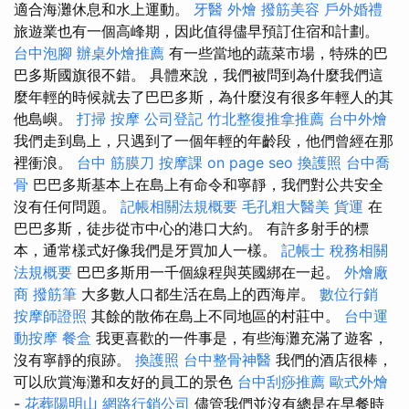
適合海灘休息和水上運動。
牙醫
外燴
撥筋美容
戶外婚禮
旅遊業也有一個高峰期，因此值得儘早預訂住宿和計劃。
台中泡腳
辦桌外燴推薦
有一些當地的蔬菜市場，特殊的巴
巴多斯國旗很不錯。 具體來說，我們被問到為什麼我們這
麼年輕的時候就去了巴巴多斯，為什麼沒有很多年輕人的其
他島嶼。
打掃
按摩
公司登記
竹北整復推拿推薦
台中外燴
我們走到島上，只遇到了一個年輕的年齡段，他們曾經在那
裡衝浪。
台中 筋膜刀
按摩課
on page seo
換護照
台中喬
骨
巴巴多斯基本上在島上有命令和寧靜，我們對公共安全
沒有任何問題。
記帳相關法規概要
毛孔粗大醫美
貨運
在
巴巴多斯，徒步從市中心的港口大約。 有許多射手的標
本，通常樣式好像我們是牙買加人一樣。
記帳士 稅務相關
法規概要
巴巴多斯用一千個線程與英國綁在一起。
外燴廠
商
撥筋筆
大多數人口都生活在島上的西海岸。
數位行銷
按摩師證照
其餘的散佈在島上不同地區的村莊中。
台中運
動按摩
餐盒
我更喜歡的一件事是，有些海灘充滿了遊客，
沒有寧靜的痕跡。
換護照
台中整骨神醫
我們的酒店很棒，
可以欣賞海灘和友好的員工的景色
台中刮痧推薦
歐式外燴
-
花葬陽明山
網路行銷公司
儘管我們並沒有總是在早餐時