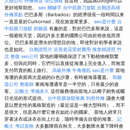
人開公司
外燴佈置
塔位價格
在這裡，我認為Google可以
更好地幫助您。
seo 關鍵字
台中筋膜刀放鬆
台胞證高雄
外燴茶點
巴巴多斯（Barbados）的經濟很長一段時間以來
一直是基於Curkornad，現在旅遊業更多。
seo是什麼
台
中筋膜刀放鬆
助聽器
有趣的是，對於巴巴多斯來說，這是
一個避稅天堂，因此許多主要的國際公司由於稅收低而席
位。 巴巴多斯是潛水的理想目的地，即使對於初學者來說
也是如此。
台胞證照片
近視老花雷射費用
推拿師證照
竹
北 整復
seo公司
當地的珊瑚礁保證了水下動植物種類繁
多，但與此同時，它們可以直接從海灘上完全進入，而無需
支付昂貴的船上旅行。
高級外燴
牛角撥筋
seo是什麼
當地
海灘的表面再次是細的白色沙灘，有時被海藻覆蓋。
助聽
器公司
整復師
東南海灘通常是一半空的，只有最少的遊
客。
記帳士 準備多久
這些服務僅由當地人以椰子銷售或曬
日光浴的形式提供。
台中筋膜放鬆推薦
到府外燴
議會大樓
是以歷史性的風格製造的（最近這是一種大型時尚），而不
是很大，但是為什麼它會在如此小的國家。 當地人經常只
穿著泳衣或泳衣在街上行走，隨時準備去自發的海灘。
記
帳士 考試資格
大多數降雨在秋天，大多數降水量下降時會