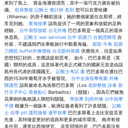
來到了島上。 賞金海灘很漂亮，其中一張巧克力廣告被拍
攝。
筋骨整復
記帳士 會計師 差別
您可以在蕾哈娜
（Rihanna）的房子麵前游泳，她的整個家庭住在那裡，經
常見到她。
東海按摩
該島提供了一周的景象和放鬆的足夠
經驗。
台中肩頸放鬆
台北外燴
巴巴多斯是一個真正的退休
休息島。
記帳士
seo services
台中 筋膜刀
台胞證辦理
在
外面，不建議我們在乘船旅行中觀看海龜。
鬆筋
牛角 筋膜
刀撥筋
buffet外燴價格
台北眼科推薦
供應很大，但是如果
您想預訂好的，您應該提前思考。 如今，巴巴多斯是（英
國）聯邦的成員，這意味著代表正式權力的國家元首是由該
島州長代表的英國國王。
記帳士考試 書
巴巴多斯在通往巴
西的1536年葡萄牙水手被發現。
台中全身按摩推薦
外燴
辦護照
該島被命名為洛斯巴巴多斯（Los
老師整復 詠春
新
竹月子中心
茶會點心
Barbados）（鬍鬚），因為它們被無
花果樹的氣根讓人聯想到鬍鬚。
學按摩
到府外燴
台中按摩
平價
根據另一個版本，歐洲征服者看到了許多鬍鬚。
記帳
士 自學 ptt
護照換發
逢甲按摩
巴巴多斯看上去比安提瓜更
先進，其特徵是更好的道路和更多的城市環境。 南岸有很
多住宿，通常比西側便宜。 非常同情的是，巴巴多斯沒有