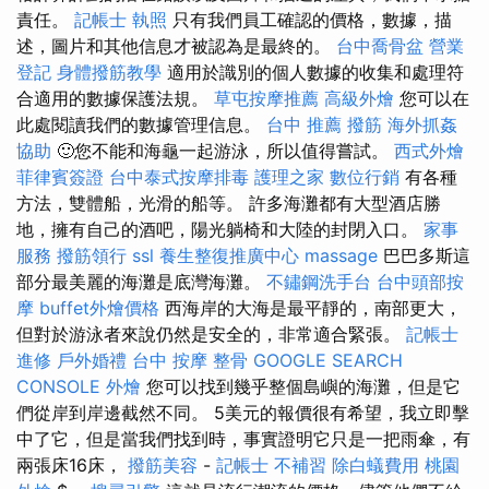
責任。
記帳士 執照
只有我們員工確認的價格，數據，描
述，圖片和其他信息才被認為是最終的。
台中喬骨盆
營業
登記
身體撥筋教學
適用於識別的個人數據的收集和處理符
合適用的數據保護法規。
草屯按摩推薦
高級外燴
您可以在
此處閱讀我們的數據管理信息。
台中 推薦 撥筋
海外抓姦
協助
🙂您不能和海龜一起游泳，所以值得嘗試。
西式外燴
菲律賓簽證
台中泰式按摩排毒
護理之家
數位行銷
有各種
方法，雙體船，光滑的船等。 許多海灘都有大型酒店勝
地，擁有自己的酒吧，陽光躺椅和大陸的封閉入口。
家事
服務
撥筋領行
ssl
養生整復推廣中心
massage
巴巴多斯這
部分最美麗的海灘是底灣海灘。
不鏽鋼洗手台
台中頭部按
摩
buffet外燴價格
西海岸的大海是最平靜的，南部更大，
但對於游泳者來說仍然是安全的，非常適合緊張。
記帳士
進修
戶外婚禮
台中 按摩 整骨
GOOGLE SEARCH
CONSOLE
外燴
您可以找到幾乎整個島嶼的海灘，但是它
們從岸到岸邊截然不同。 5美元的報價很有希望，我立即擊
中了它，但是當我們找到時，事實證明它只是一把雨傘，有
兩張床16床，
撥筋美容
-
記帳士 不補習
除白蟻費用
桃園