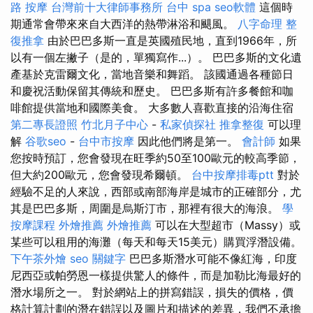
路 按摩
台灣前十大律師事務所
台中 spa
seo軟體
這個時
期通常會帶來來自大西洋的熱帶淋浴和颶風。
八字命理 整
復推拿
由於巴巴多斯一直是英國殖民地，直到1966年，所
以有一個左撇子（是的，單獨寫作...）。 巴巴多斯的文化遺
產基於克雷爾文化，當地音樂和舞蹈。 該國通過各種節日
和慶祝活動保留其傳統和歷史。 巴巴多斯有許多餐館和咖
啡館提供當地和國際美食。 大多數人喜歡直接的沿海住宿
第二專長證照
竹北月子中心
-
私家偵探社
推拿整復
可以理
解
谷歌seo
-
台中市按摩
因此他們將是第一。
會計師
如果
您按時預訂，您會發現在旺季約50至100歐元的較高季節，
但大約200歐元，您會發現希爾頓。
台中按摩排毒ptt
對於
經驗不足的人來說，西部或南部海岸是城市的正確部分，尤
其是巴巴多斯，周圍是烏斯汀市，那裡有很大的海浪。
學
按摩課程
外燴推薦
外燴推薦
可以在大型超市（Massy）或
某些可以租用的海灘（每天和每天15美元）購買浮潛設備。
下午茶外燴
seo 關鍵字
巴巴多斯潛水可能不像紅海，印度
尼西亞或帕勞恩一樣提供驚人的條件，而是加勒比海最好的
潛水場所之一。 對於網站上的拼寫錯誤，損失的價格，價
格計算計劃的潛在錯誤以及圖片和描述的差異，我們不承擔