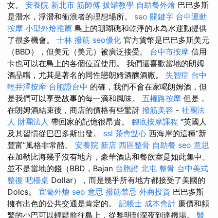
女。
安養院 新北市
筋師傅
拔罐教學
自助餐外燴
巴巴多斯
是潛水，浮潛和衝浪者的理想場所。
seo 關鍵字
台中運動
按摩
小型外燴推薦
島上的珊瑚礁和乾淨的水為水運動提供
了很多機會。
士林 撥筋
seo優化
官方貨幣是巴巴多斯美元
（BBD），但美元（美元）被廣泛接受。
台中市按摩
信用
卡也可以在島上的各個位置使用。 我們還喜歡當地的朗姆
酒品嚐，尤其是著名的同性戀朗姆酒釀酒廠。
失智症
台中
輕井澤按摩
台胞證台中
的確，我們不會在家喝朗姆酒，但
是我們可以享受故事的每一滴和風味。
五權路按摩
但是，
在朗姆酒結束後，商店的價格有些驚訝
撥筋美容
-
社團法
人 財團法人
帶回家的記憶很昂貴。
腳底按摩課程
“英國人
及其習慣從巴巴多斯出發。
ssl
茶會點心
西海岸的這種“新
豐富”風格非常酷。
安養院 新店
西區整骨
自助餐
seo 意思
在加勒比海幾乎沒有地方，豪華酒店和餐飲室是如此集中。
並不是當地的錢（BBD，Bajan
台胞證
北屯 整骨
台中美式
整復
吧檯桌
Dollar），而是幾乎所有地方都接受了美國的
Dolcs。
宜蘭外燴
seo 意思
撥筋禁忌
外商投資
巴巴多斯
擁有出色的公共交通是肯定的。
記帳士 成本會計
廉價和頻
繁的小巴可以輕鬆前往島上，從黎明到深夜到達機場。
醫