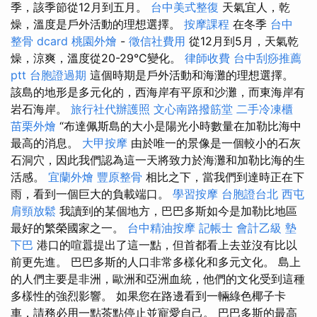
季，該季節從12月到五月。
台中美式整復
天氣宜人，乾
燥，溫度是戶外活動的理想選擇。
按摩課程
在冬季
台中
整骨 dcard
桃園外燴
-
徵信社費用
從12月到5月，天氣乾
燥，涼爽，溫度從20-29°C變化。
律師收費
台中刮痧推薦
ptt
台胞證過期
這個時期是戶外活動和海灘的理想選擇。
該島的地形是多元化的，西海岸有平原和沙灘，而東海岸有
岩石海岸。
旅行社代辦護照
文心南路撥筋堂
二手冷凍櫃
苗栗外燴
“布達佩斯島的大小是陽光小時數量在加勒比海中
最高的消息。
大甲按摩
由於唯一的景像是一個較小的石灰
石洞穴，因此我們認為這一天將致力於海灘和加勒比海的生
活感。
宜蘭外燴
豐原整骨
相比之下，當我們到達時正在下
雨，看到一個巨大的負載端口。
學習按摩
台胞證台北
西屯
肩頸放鬆
我讀到的某個地方，巴巴多斯如今是加勒比地區
最好的繁榮國家之一。
台中精油按摩
記帳士 會計乙級
墊
下巴
港口的喧囂提出了這一點，但首都看上去並沒有比以
前更先進。 巴巴多斯的人口非常多樣化和多元文化。 島上
的人們主要是非洲，歐洲和亞洲血統，他們的文化受到這種
多樣性的強烈影響。 如果您在路邊看到一輛綠色椰子卡
車，請務必用一點茶點停止並寵愛自己。 巴巴多斯的最高