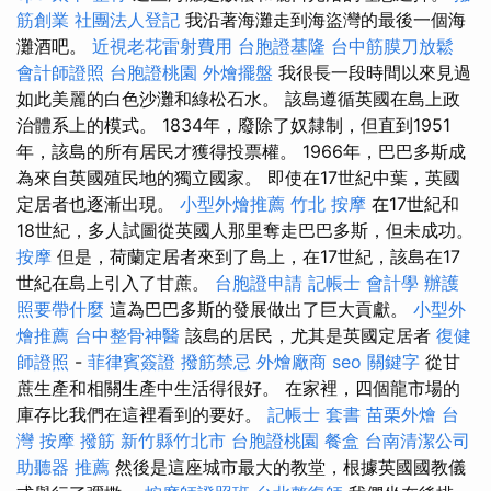
筋創業
社團法人登記
我沿著海灘走到海盜灣的最後一個海
灘酒吧。
近視老花雷射費用
台胞證基隆
台中筋膜刀放鬆
會計師證照
台胞證桃園
外燴擺盤
我很長一段時間以來見過
如此美麗的白色沙灘和綠松石水。 該島遵循英國在島上政
治體系上的模式。 1834年，廢除了奴隸制，但直到1951
年，該島的所有居民才獲得投票權。 1966年，巴巴多斯成
為來自英國殖民地的獨立國家。 即使在17世紀中葉，英國
定居者也逐漸出現。
小型外燴推薦
竹北 按摩
在17世紀和
18世紀，多人試圖從英國人那里奪走巴巴多斯，但未成功。
按摩
但是，荷蘭定居者來到了島上，在17世紀，該島在17
世紀在島上引入了甘蔗。
台胞證申請
記帳士 會計學
辦護
照要帶什麼
這為巴巴多斯的發展做出了巨大貢獻。
小型外
燴推薦
台中整骨神醫
該島的居民，尤其是英國定居者
復健
師證照
-
菲律賓簽證
撥筋禁忌
外燴廠商
seo 關鍵字
從甘
蔗生產和相關生產中生活得很好。 在家裡，四個龍市場的
庫存比我們在這裡看到的要好。
記帳士 套書
苗栗外燴
台
灣 按摩
撥筋 新竹縣竹北市
台胞證桃園
餐盒
台南清潔公司
助聽器 推薦
然後是這座城市最大的教堂，根據英國國教儀