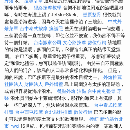
外燴
$。
搜尋引擎
這就是流行潮流的價格，儘管他們不給
雨傘給雨傘。
經絡按摩教學
音樂不斷地從附近的酒吧里咆
哮，有時在海灘上踢了Jetski-Skek。
豐原整骨
很快就到
處都是沿海遊客，因為今天在這裡停泊了三艘船。
中式外
燴菜單
台中泰式按摩
換護照
整天在派對酒吧有一個交通，
三個混合器一直在旋轉，即使它並不便宜，我仍然不得不等
待一個打結。
台南搬家公司
文心路按摩
數位行銷
該地區
的特徵是溫暖，多雨的天氣，它營造出真正的熱帶天堂氛
圍。 在巴巴多斯，尊重當地習俗很重要。 考慮到“著裝規
定”和當地禮節，您可以確保訪問順利。 由於來自不同種族
的人們的混合，該島的人口非常多樣化和多樣化。 但是，
總的來說，巴巴多斯不是最好的潛水目標之一。
外燴推薦
社團法人 財團法人
戶外婚禮
島上周圍沒有太多的珊瑚礁，
或者很容易從海岸潛水。
餐點外燴
沾黏
台中南屯整骨
牙
醫
潛水員開始在卡萊爾灣潛水，那裡的海床上有沉船，其
中一些已經深入了，無法通過潛水來實現。
台中泰式按摩
排毒
台中西屯按摩
台北眼科推薦
數位行銷
巴巴多斯的歷
史可以追溯到印度土著文化和歐洲發現。
撥筋 新竹縣竹北
市
rwd
16世紀，包括葡萄牙語和英國在內的第一家歐洲人