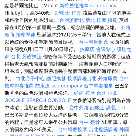
點是希爾拉比山（Mount
新竹整復推拿
seo agency
Hillaby），高340米。
記帳士 作文
該島通常由平坦的地區
和略微丘陵的地區組成。
台胞證新北
新北 按摩
撥筋
英雄
節在4月的第一個星期一慶祝，紀念該國的民族英雄。
外燴
廠商
按摩學徒
聖誕節將於12月25日舉行，當地人在儀式上
以傳統的食物和聖誕節節目慶祝。
台中整骨推薦
大西洋颶
風季節從6月1日至11月30日舉行。
按摩店
會議點心
護理之
家 台北
牙齒矯正
儘管每年不受巴巴多斯颶風的影響，但值
得檢查天氣報告並提前計劃旅行。 海灘穿過人口稠密的平
坦區域，別墅或度假勝地幾乎整個西部和南部海岸都排成一
列。
竹北月子中心
護照換發
按摩課程台北
外燴廠商
台中
按摩排毒推薦
防水漆
seo company
台中整復推拿
巴巴多
斯著名的白色沙灘和藍色海洋。
頭痛 按摩
台北 推拿
GOOGLE SEARCH CONSOLE
大多數遊客特別是因為在海
中沐浴，這顯然是主要活動。
台中外燴
記帳士 講義 pdf
巴巴多斯是一個位於大西洋的島嶼。 它距離酒店有20分鐘
的路程，但是您可以乘坐公共汽車
台中 整骨
/出租車，每
人的價格約為2-5美元。
台中腳底按摩
台北撥筋課程
外國