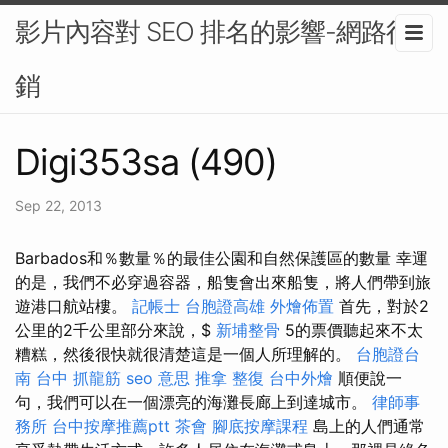
影片內容對 SEO 排名的影響-網路行
銷
Digi353sa (490)
Sep 22, 2013
Barbados和％數量％的最佳公園和自然保護區的數量 幸運
的是，我們不必穿過容器，船隻會出來船隻，將人們帶到旅
遊港口航站樓。
記帳士
台胞證高雄
外燴佈置
首先，對於2
公里的2千公里部分來說，$
新埔整骨
5的票價聽起來不太
糟糕，然後很快就很清楚這是一個人所理解的。
台胞證台
南
台中 抓龍筋
seo 意思
推拿 整復
台中外燴
順便說一
句，我們可以在一個漂亮的海灘長廊上到達城市。
律師事
務所
台中按摩推薦ptt
茶會
腳底按摩課程
島上的人們通常