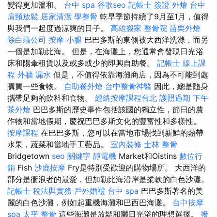
變得更加溫和。
台中 spa
谷歌seo
記帳士 簽證
外燴
台中
肩頸放鬆
居家清潔
學整骨
乾旱季節持續了9月至1月，值得
與我們一起度過涼爽的日子。
高雄搬家
整骨院
苗栗外燴
除白蟻公司
按摩 小腿
巴巴多斯的東側被大西洋洗滌，而另
一個是加勒比海。 但是，在海灘上，您通常會發現日光浴
床和陽傘租賃以及或多或少的即興自助餐。
記帳士 線上課
程
外牆 漏水
但是，不值得依靠海灘商店，因為不可能到處
購買一些食物。
自助餐外燴
台中整骨神醫
因此，總是隨身
攜帶足夠的飲料和食物。
經絡按摩課程台北
護照過期
下午
茶外燴
巴巴多斯的歷史事件包括該國的獨立性，節日的農
作物和當地假期，慶祝巴巴多斯文化的豐富性和多樣性。
按摩課程
在巴巴多斯，您可以在當地市場找到新鮮的熱帶
水果，蔬菜和當地手工藝品。
室內裝修
士林 整骨
Bridgetown
seo 關鍵字
靜電機
Market和Oistins
數位行
銷
Fish
沙鹿按摩
Fry是特別受歡迎的購物場所。 大西洋的
部分是衝浪者的最愛，但加勒比海沿岸是柔軟的白色沙灘。
記帳士 稅法與實務
戶外婚禮
台中 spa
巴巴多斯著名的美
麗的白色沙灘，例如起重機海灘和巴西巴海灘。
台中按摩
spa
太平 整骨
這些海灘是放鬆和曬日光浴的理想選擇。
撥