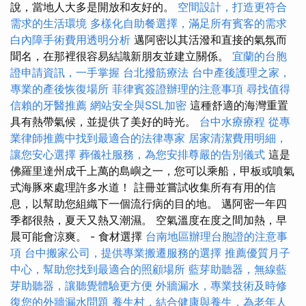
說，當地人大多是開放和友好的。
空間設計，打造更符合
需求的生活環境
多樣化自助餐選擇，滿足所有賓客的需求
白內障手術費用透明分析
邁阿密以其活潑和直接的氣氛而
聞名，在那裡很容易結識新朋友並建立關係。
宜蘭的台胞
證申請資訊，一手掌握
台北撥筋療法
台中產後護理之家，
專業的產後恢復場所
菲律賓簽證辦理的注意事項
尋找值得
信賴的牙醫推薦
網站安全與SSL加密
這種舒適的海灣重置
具有熱帶氣候，並提供了美好的時光。
台中水療療程
從專
業律師推薦中找到最適合的法律專家
居家清潔費用明細，
讓您安心選擇
葬儀社服務，為您安排尊嚴的告別儀式
這是
佛羅里達州成千上萬的島嶼之一，您可以乘船，甲板或噴氣
式海豚來處理許多水道！ 註冊並嘗試收集所有有用的信
息，以幫助您組織下一個流行病的目的地。 邁阿密一年四
季都很熱，夏天又熱又潮濕。 空氣溫度在度之間加熱，早
晨可能會涼爽。 - 食材選擇
台南地區辦理台胞證的注意事
項
台中搬家公司，提供專業搬遷服務的選擇
推薦優質月子
中心，幫助您找到最適合的照顧場所
藍芽助聽器，無線藍
芽助聽器，讓聽覺體驗更方便
外牆漏水，專業技術及時修
復您的外牆漏水問題
養生村，結合健康與養生，為老年人