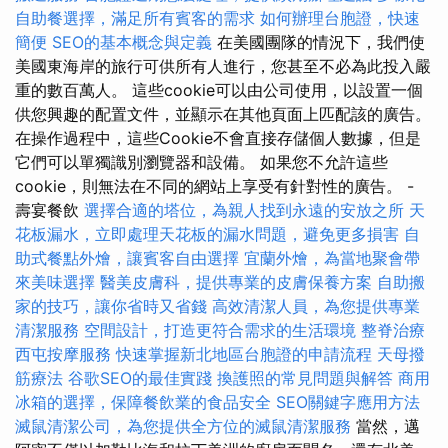
自助餐選擇，滿足所有賓客的需求
如何辦理台胞證，快速
簡便
SEO的基本概念與定義
在美國團隊的情況下，我們使
美國東海岸的旅行可供所有人進行，您甚至不必為此投入嚴
重的數百萬人。 這些cookie可以由公司使用，以設置一個
供您興趣的配置文件，並顯示在其他頁面上匹配該的廣告。
在操作過程中，這些Cookie不會直接存儲個人數據，但是
它們可以單獨識別瀏覽器和設備。 如果您不允許這些
cookie，則無法在不同的網站上享受有針對性的廣告。 -
壽宴餐飲
選擇合適的塔位，為親人找到永遠的安放之所
天
花板漏水，立即處理天花板的漏水問題，避免更多損害
自
助式餐點外燴，讓賓客自由選擇
宜蘭外燴，為當地聚會帶
來美味選擇
醫美皮膚科，提供專業的皮膚保養方案
自助搬
家的技巧，讓你省時又省錢
高效清潔人員，為您提供專業
清潔服務
空間設計，打造更符合需求的生活環境
整脊治療
西屯按摩服務
快速掌握新北地區台胞證的申請流程
天母撥
筋療法
谷歌SEO的最佳實踐
換護照的常見問題與解答
商用
冰箱的選擇，保障餐飲業的食品安全
SEO關鍵字應用方法
滅鼠清潔公司，為您提供全方位的滅鼠清潔服務
當然，邁