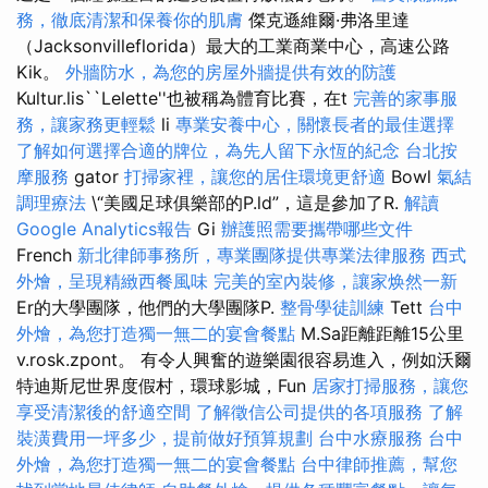
務，徹底清潔和保養你的肌膚
傑克遜維爾·弗洛里達
（Jacksonvilleflorida）最大的工業商業中心，高速公路
Kik。
外牆防水，為您的房屋外牆提供有效的防護
Kultur.lis``Lelette''也被稱為體育比賽，在t
完善的家事服
務，讓家務更輕鬆
li
專業安養中心，關懷長者的最佳選擇
了解如何選擇合適的牌位，為先人留下永恆的紀念
台北按
摩服務
gator
打掃家裡，讓您的居住環境更舒適
Bowl
氣結
調理療法
\“美國足球俱樂部的P.ld”，這是參加了R.
解讀
Google Analytics報告
Gi
辦護照需要攜帶哪些文件
French
新北律師事務所，專業團隊提供專業法律服務
西式
外燴，呈現精緻西餐風味
完美的室內裝修，讓家焕然一新
Er的大學團隊，他們的大學團隊P.
整骨學徒訓練
Tett
台中
外燴，為您打造獨一無二的宴會餐點
M.Sa距離距離15公里
v.rosk.zpont。 有令人興奮的遊樂園很容易進入，例如沃爾
特迪斯尼世界度假村，環球影城，Fun
居家打掃服務，讓您
享受清潔後的舒適空間
了解徵信公司提供的各項服務
了解
裝潢費用一坪多少，提前做好預算規劃
台中水療服務
台中
外燴，為您打造獨一無二的宴會餐點
台中律師推薦，幫您