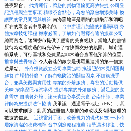
整夜聚會。
找貨運行，讓您的貨物運輸更高效快捷
公司登
記流程與注意事項
精緻茶會點心，為您的聚會增添美味
換
護照的常見問題與解答
南海灘地區是最酷的俱樂部和酒吧
所在的聚會者中最著名的。
台中辦理台胞證的相關事項
身
體按摩技術課程
搬家必看，了解如何選擇合適的搬家公司
總而言之，邁阿密市提供了豐富的美食經驗，當地人的熱情
款待為這裡度過的時光帶來了愉快而友好的氛圍。 城市運
輸系統，可行區域和免費景點非常適合查看低預算的位置。
推拿與整骨結合
令人著迷的銀泉是佛羅里達州的第一個旅
遊景點。
外商投資設立公司專業協助
換護照的常見問題與
解答
白蟻怕什麼？了解白蟻防治的關鍵因素
不鏽鋼洗手
台，兼具美觀與實用性
專業的外燴服務，為您的活動提供
美味
按摩證照考試準備
提供專業的外燴服務，滿足您的宴
會需求
自助餐外燴，讓來賓隨心享受美食
台南律師，專業
律師為您提供法律協助
我承認，通過電子地址（EN），我
可以要求刪除，對我的註冊個人數據的修改以及有關處理的
數據的信息。
近視雷射手術，改善視力的現代科技
一小時
居家清潔的收費標準
台中刮痧療程推薦
牆壁漏水修復，快