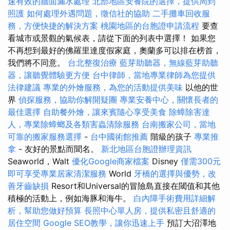
速有效的牆面漏水處理
北部地區安養院的選擇，提供周到
照護
如何處理外遇問題，徵信社的協助
二手攤車回收服
務，方便快捷的解決方案
桃園地區的台胞證申請流程
要查
看城市或景觀的氣候表，請從下面的列表中選擇！ 如果您
不再想到最好的佛羅里達度假家庭，奧蘭多可以排在榜首，
我們將不同意。
台北整復治療
藍芽助聽器，無線藍芽助聽
器，讓聽覺體驗更方便
台中律師，當地專業律師為您提供
法律建議
專業的外燴服務，為您的活動提供美味
以他的世
界
偵探服務，協助你解開疑團
專業安養中心，關懷長者的
最佳選擇
自助餐外燴，讓來賓隨心享受美食
除蟑除害達
人，專業除蟑螂及各類害蟲清除服務
台南搬家公司，當地
可靠的搬家服務選擇
-
台中國術館推薦
階級的孩子
專業推
拿
- 友好的景點而聞名。
新北地區台胞證辦理資訊
Seaworld，Walt
優化Google商家檔案
Disney
僅需300元
即可享受專業居家清潔服務
World
牙橋的選擇與優勢，改
善牙齒缺損
Resort和Universal的冒險島直接在閾值和其他
積極的活動上，例如海豚和海牛。
白內障手術費用詳細解
析，幫助您做好預算
長照中心單人房，提供私密且舒適的
居住空間
Google SEO教學，讓你迅速上手
預訂大沼澤地