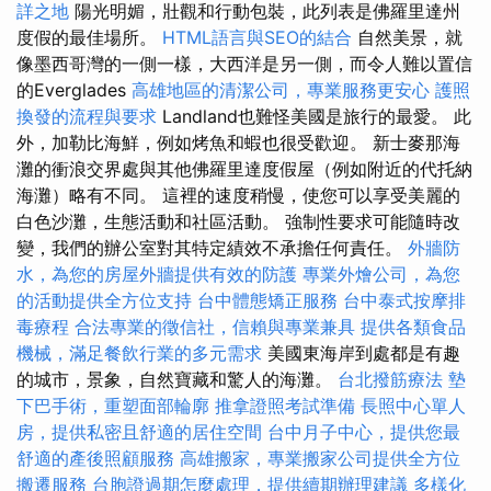
詳之地
陽光明媚，壯觀和行動包裝，此列表是佛羅里達州
度假的最佳場所。
HTML語言與SEO的結合
自然美景，就
像墨西哥灣的一側一樣，大西洋是另一側，而令人難以置信
的Everglades
高雄地區的清潔公司，專業服務更安心
護照
換發的流程與要求
Landland也難怪美國是旅行的最愛。 此
外，加勒比海鮮，例如烤魚和蝦也很受歡迎。 新士麥那海
灘的衝浪交界處與其他佛羅里達度假屋（例如附近的代托納
海灘）略有不同。 這裡的速度稍慢，使您可以享受美麗的
白色沙灘，生態活動和社區活動。 強制性要求可能隨時改
變，我們的辦公室對其特定績效不承擔任何責任。
外牆防
水，為您的房屋外牆提供有效的防護
專業外燴公司，為您
的活動提供全方位支持
台中體態矯正服務
台中泰式按摩排
毒療程
合法專業的徵信社，信賴與專業兼具
提供各類食品
機械，滿足餐飲行業的多元需求
美國東海岸到處都是有趣
的城市，景象，自然寶藏和驚人的海灘。
台北撥筋療法
墊
下巴手術，重塑面部輪廓
推拿證照考試準備
長照中心單人
房，提供私密且舒適的居住空間
台中月子中心，提供您最
舒適的產後照顧服務
高雄搬家，專業搬家公司提供全方位
搬遷服務
台胞證過期怎麼處理，提供續期辦理建議
多樣化