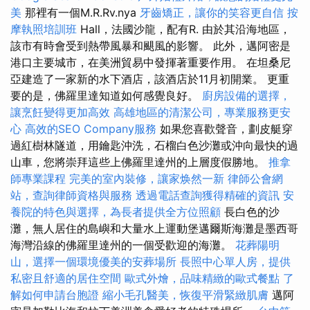
美
那裡有一個M.R.Rv.nya
牙齒矯正，讓你的笑容更自信
按
摩執照培訓班
Hall，法國沙龍，配有R. 由於其沿海地區，
該市有時會受到熱帶風暴和颶風的影響。 此外，邁阿密是
港口主要城市，在美洲貿易中發揮著重要作用。 在坦桑尼
亞建造了一家新的水下酒店，該酒店於11月初開業。 更重
要的是，佛羅里達知道如何感覺良好。
廚房設備的選擇，
讓烹飪變得更加高效
高雄地區的清潔公司，專業服務更安
心
高效的SEO Company服務
如果您喜歡聲音，劃皮艇穿
過紅樹林隧道，用鑰匙沖洗，石榴白色沙灘或沖向最快的過
山車，您將崇拜這些上佛羅里達州的上層度假勝地。
推拿
師專業課程
完美的室內裝修，讓家焕然一新
律師公會網
站，查詢律師資格與服務
透過電話查詢獲得精確的資訊
安
養院的特色與選擇，為長者提供全方位照顧
長白色的沙
灘，無人居住的島嶼和大量水上運動堡邁爾斯海灘是墨西哥
海灣沿線的佛羅里達州的一個受歡迎的海灘。
花葬陽明
山，選擇一個環境優美的安葬場所
長照中心單人房，提供
私密且舒適的居住空間
歐式外燴，品味精緻的歐式餐點
了
解如何申請台胞證
縮小毛孔醫美，恢復平滑緊緻肌膚
邁阿