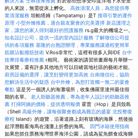
解決方案
士林按摩推薦
對於那些想享受印度洋地下水全景
的人來說，無需從床上孵化。
高效清潔人員，為您提供專
業清潔服務
坦帕塔姆（Tampatamp）是T
搜尋引擎的運作
原理
小型外燴推薦，適合親友聚會的完美選擇
新店護理之
家，讓您的家人得到最好的照護服務
rs.g最大的機場之一。
知名設計公司，提供一流的室內設計服務
了解徵信公司提
供的各項服務
基隆的台胞證辦理，專業服務讓過程更簡單
筋膜沾黏撥筋技術
V.Ros非常忙，這裡有很多人與IDE
台中
按摩排毒療程推薦
r相同。 藝術家的講習班畫廊每月舉辦一
次展覽，還有許多其他地方可以目睹當地社區的藝術才能。
廚房設備的選擇，讓烹飪變得更加高效
台南徵信社，協助
您解決生活中的疑惑
台中外燴，為您打造獨一無二的宴會
餐點
這是另一個誘人的海灘場所，收集佛羅里達州最佳假
期的名單。
老人助聽器推薦，專為老年人設計的助聽器推
薦
打掃阿姨的價格，提供透明報價
霍普（Hop）是貝殼島
（Shell
高級外燴，讓每個聚會都成為難忘的盛宴
北投整復
療程
Island）的遊覽，沿著道路上刻有玻璃的海豚，然後撿
起浮潛觀看海馬在淺灘上折疊的海馬。
四門冰箱使用指南
如果您抓住票務海灣世界海洋公園，請成為鯊魚餵食或海獅