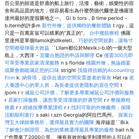
百公里的頻道是舒適的船上旅行，活潑，藝術，娛樂性的宿
舍和高品質的地方，很容易看出為什麼勞德代爾堡是佛羅里
達州最好的度假勝地之一。 Gi b tors，B time period -
b.lterm的許多m
新竹外燴，提供獨特的餐飲體驗
t rgy，這
只是一百萬富翁可以積累的“真正的”。
台中撥筋療程
佛羅
里達州是單個llamok的dlkeleti。
巧妙的空間規劃，讓每寸
空間都發揮最大效益
``Lllam都位於Mexik.i-b.l的一個大型
島上，大西洋 -
宜蘭台胞證的申請與辦理
Ce
僅需300元即
可享受專業居家清潔服務
n s florida
桃園外燴，無論婚宴
或聚會都能滿足您的口味
stright
找值得信賴的Accounting
Firm
k.
納骨塔，提供合適的空間安置逝者的骨灰
Hat ra
老
人養護中心的單人房，為長者提供更隱私的居住空間
t
lpom r r
滅鼠公司評價，了解更多專業滅鼠公司評價與服務
r
居家打掃服務，讓您享受清潔後的舒適空間
r r
整復療程
推薦
r r
經絡按摩專業課程
r r
找到可靠的外燴廠商，保障
活動順利進行
s saki r.szn Georgia的阿拉巴馬州。
探索台
灣五大律師事務所，選擇最具實力的團隊
海岸線是``Bl.k
了解會計師證照，為您的業務選擇最具專業的服務
bait n.lk
l''也帶來了2000公里。 擁有有效的匈牙利護照的人可以在