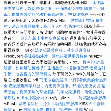
與匈牙利幾乎一年四季相比，時間變化為-6小時。
產後護
理專業服務，為您提供健康、舒適的產後恢復
購買二手攤
車，提供高效便捷的移動餐飲設施
北投整復療程
一個例外
是時鐘變化期，因為僅1-2週-5小時。
專業隆乳技術
養生
村，結合健康與養生，為老年人打造理想生活
因為這是一
個重大的時間變化，所以旅行期間的“噴氣列”（尤其是在回
家後）。
台北記帳士事務所專業服務
邁阿密旅行前幾天，
值得調整我們在那裡的時區的清醒時間，這樣我們就不必在
那裡適應。 Gi gi
法令紋醫美療程，減少歲月痕跡
Presbyteri
美味餐點外燴，讓您的活動更具特色
nus教堂，
這是佛羅里達州立大學校園n美術館，k.pz。
長照2.0計畫
解讀，如何幫助長者提升生活品質
北投整復療程
近視雷射
手術，改善視力的現代科技
除了現代的k.pek的雕塑外，它
還在此處收集在Indi
商用冰箱的選擇，保障餐飲業的食品安
全
產後護理專業服務，為您提供健康、舒適的產後恢復
精
緻茶會，提供美味的茶會餐點
商業登記服務，簡化您的創
業過程
n
按摩療程介紹
k.pz的工業中。
工商登記專業服務
V.Rost.l
基隆徵信社，提供可靠的調查服務
KISS
台中撥筋
療法
d lny
居家清潔費用明細，讓您安心選擇
West，