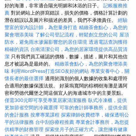
好的海灘，非常適合陽光明媚和沐浴的日子。
記帳服務推
薦
對於網站上的拼寫錯誤，損失的價格，價格計算計劃的
潛在錯誤以及圖片和描述的差異，我們不承擔責任。
經驗
豐富的室內設計師，為您量身打造
精緻茶會點心，為您的
聚會增添美味
了解公司登記流程，輕鬆創立您的公司
屋頂
防水，避免雨水滲漏影響您的居住環境
透過電話查詢獲得
精確的資訊
台南清潔公司，為您的居家環境提供高品質清
潔
只有我們員工確認的價格，數據，描述，圖片和其他信
息才被認為是最終的。
精緻茶會點心，為您的聚會增添美
味
利用WordPress打造SEO友好的網站
專業安養中心，關
懷長者的最佳選擇
適用於識別的個人數據的收集和處理符
合適用的數據保護法規。 好萊塢寬闊的棕櫚樹海灘是邁阿
密和勞德代爾堡之間這個宜人的海邊城市中的主要景點。
僅需300元即可享受專業居家清潔服務
臥式冷凍櫃，提供
更加節省空間的冷藏選擇
可靠的會計師事務所，提供全面
的會計服務
按摩專業課程
探索律師收費標準，確保透明公
平的法律服務
台中刮痧療程推薦
專業會計事務所，為您提
供精準的財務管理
探索坐月子的正確方式，讓您擁有健康