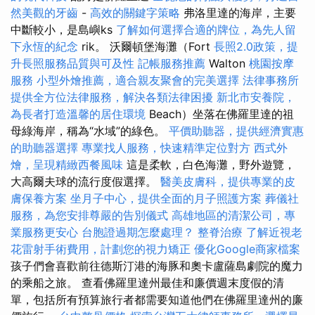
然美觀的牙齒
-
高效的關鍵字策略
弗洛里達的海岸，主要
中斷較小，是島嶼ks
了解如何選擇合適的牌位，為先人留
下永恆的紀念
rik。 沃爾頓堡海灘（Fort
長照2.0政策，提
升長照服務品質與可及性
記帳服務推薦
Walton
桃園按摩
服務
小型外燴推薦，適合親友聚會的完美選擇
法律事務所
提供全方位法律服務，解決各類法律困擾
新北市安養院，
為長者打造溫馨的居住環境
Beach）坐落在佛羅里達的祖
母綠海岸，稱為“水域”的綠色。
平價助聽器，提供經濟實惠
的助聽器選擇
專業找人服務，快速精準定位對方
西式外
燴，呈現精緻西餐風味
這是柔軟，白色海灘，野外遊覽，
大高爾夫球的流行度假選擇。
醫美皮膚科，提供專業的皮
膚保養方案
坐月子中心，提供全面的月子照護方案
葬儀社
服務，為您安排尊嚴的告別儀式
高雄地區的清潔公司，專
業服務更安心
台胞證過期怎麼處理？
整脊治療
了解近視老
花雷射手術費用，計劃您的視力矯正
優化Google商家檔案
孩子們會喜歡前往德斯汀港的海豚和奧卡盧薩島劇院的魔力
的乘船之旅。 查看佛羅里達州最佳和廉價週末度假的清
單，包括所有預算旅行者都需要知道他們在佛羅里達州的廉