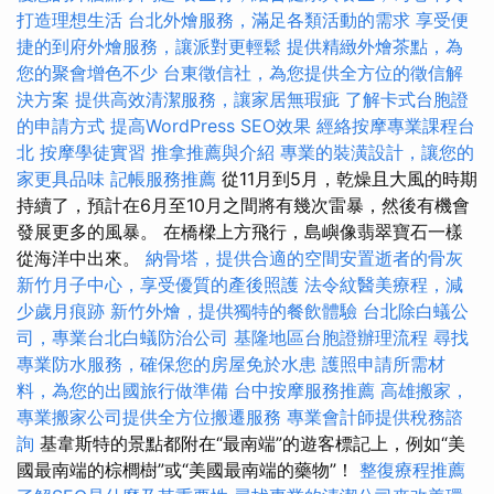
打造理想生活
台北外燴服務，滿足各類活動的需求
享受便
捷的到府外燴服務，讓派對更輕鬆
提供精緻外燴茶點，為
您的聚會增色不少
台東徵信社，為您提供全方位的徵信解
決方案
提供高效清潔服務，讓家居無瑕疵
了解卡式台胞證
的申請方式
提高WordPress SEO效果
經絡按摩專業課程台
北
按摩學徒實習
推拿推薦與介紹
專業的裝潢設計，讓您的
家更具品味
記帳服務推薦
從11月到5月，乾燥且大風的時期
持續了，預計在6月至10月之間將有幾次雷暴，然後有機會
發展更多的風暴。 在橋樑上方飛行，島嶼像翡翠寶石一樣
從海洋中出來。
納骨塔，提供合適的空間安置逝者的骨灰
新竹月子中心，享受優質的產後照護
法令紋醫美療程，減
少歲月痕跡
新竹外燴，提供獨特的餐飲體驗
台北除白蟻公
司，專業台北白蟻防治公司
基隆地區台胞證辦理流程
尋找
專業防水服務，確保您的房屋免於水患
護照申請所需材
料，為您的出國旅行做準備
台中按摩服務推薦
高雄搬家，
專業搬家公司提供全方位搬遷服務
專業會計師提供稅務諮
詢
基韋斯特的景點都附在“最南端”的遊客標記上，例如“美
國最南端的棕櫚樹”或“美國最南端的藥物”！
整復療程推薦