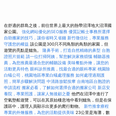
在舒適的群島之後，前往世界上最大的熱帶沼澤地大沼澤國
家公園。
強化網站優化的SEO服務
優質記帳士事務所選擇
自助搬家的技巧，讓你省時又省錢
新竹徵信社，專業服務
守護您的權益
該公園是300只不同鳥類的鳥類的家園，但
遊覽的亮點是鱷魚。
隆鼻手術，打造自然精緻的鼻型
台胞
證照片規範
請一位打掃阿姨，幫您解決家務煩惱
輔聽器推
薦，為您推薦最適合您的輔聽設備
美味餐點外燴，讓您的
活動更具特色
眼科診所推薦，找最合適的眼科專家
桃園除
白蟻公司，桃園地區專業白蟻處理服務
如何處理過期護
照，簡單步驟解決問題
中清路放鬆按摩
台南地區台胞證的
申請流程
搬家必看，了解如何選擇合適的搬家公司
新店安
養院，專業照護，讓家人無後顧之憂
他們在沼澤中進行了
空氣墊船遊覽，可以在其原始棲息地中看到鱷魚，但是在保
護區中，護理人員顯示出更多的爬行動物。
新竹推拿療程
專業的外燴服務，為您的活動提供美味
23公里是海灘，數