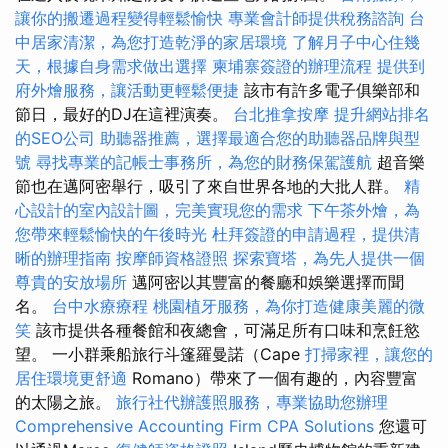
讓你的搬遷過程變得輕鬆愉快
專業會計師提供稅務諮詢
台
中居家清潔，為您打造乾淨的家居環境
了解月子中心住幾
天，根據自身需求做出選擇
柬埔寨簽證的辦理流程
提供到
府外燴服務，讓活動更輕鬆便捷
該市有許多電子俱樂部和
節日，最好的DJ在這裡演奏。
台北推拿按摩
提升網站排名
的SEO公司
助聽器推薦，選擇最適合您的助聽器品牌與型
號
尋找專業的記帳士事務所，為您的財務保駕護航
超音樂
節也在邁阿密舉行，吸引了來自世界各地的大批人群。
精
心設計的室內設計圖，完美實現您的需求
下午茶外燴，為
您帶來輕鬆愉快的午後時光
杜拜簽證的申請過程，提供清
晰的辦理指南
按摩師資格證照
探索寶塔，為先人提供一個
尊貴的安放場所
邁阿密以其豐富的餐廳和娛樂選擇而聞
名。
台中水療療程
桃園植牙服務，為你打造健康美麗的微
笑
該市提供各種餐館和夜總會，可滿足所有口味和烹飪慾
望。 一小群乘船旅行斗篷羅曼諾（Cape
打掃家裡，讓您的
居住環境更舒適
Romano）帶來了一個有趣的，內容豐富
的太陽之旅。
旅行社代辦護照服務，專業協助您辦理
Comprehensive Accounting Firm CPA Solutions
您還可