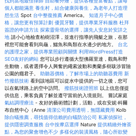
找到當地最佳律師
自助餐外燴，提供各種豐富餐點，讓每
個人都能滿意
養生村，結合健康與養生，為老年人打造理
想生活
Spot
台中整復推薦
America。
知道月子中心價
格，讓您更有預算計劃
優質牙醫，提供專業牙科服務
杜拜
簽證的申請方法
探索靈骨塔的選擇，讓先人安息於安詳之
地
請小心地檢查柏樹沼澤，並進行指導的飛艇之旅，在那
裡您可能會看到烏龜，鱷魚和鳥類在水邊少的地方。
台北
的護理之家，提供專業照顧與關懷
利用WordPress打造
SEO友好的網站
您可以步行遵循大型佛羅里達，觀鳥和野
生動物，或者選擇令人興奮的繩索波動和奧蘭多樹跋涉冒險
公園的癮君子。
助聽器價格，了解市場上的助聽器費用
新
竹撥筋技術
看到該地區可以從水中提供的一切之後，您可
以在氣球路上的空中訪問。
撥筋技術證照班
以上信息僅提
供信息，乘客負責了解並遵守當前的入境規則。 嘗試家庭
氣結調理療法
- 友好的藝術體計劃，活動，或在安妮·科爾
布自然中心（Anne
清潔公司費用透明，無隱藏費用
Kolb
除白蟻推薦，尋找值得信賴的白蟻防治公司
私家偵探社，
提供隱密調查服務
台中按摩店選擇
Nature
提供精緻外燴茶
點，為您的聚會增色不少
多樣化的裝潢風格，隨心所欲變