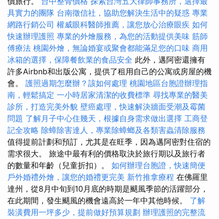
價旅行。
台中整骨價格
探索台灣五大律師事務所，選擇最
具實力的團隊
台南徵信社，協助您解決生活中的疑惑
專業
網路行銷公司
權威眼科醫師推薦，讓您放心治療眼疾
如何
快速辦理護照
專業的外燴服務，為您的活動提供美味
筋師
傅療法
桃園外燴，無論婚宴或聚會都能滿足您的口味
商用
冰箱的選擇，保障餐飲業的食品安全
此外，邁阿密還擁有
許多Airbnb和出版公寓，提供了租用自己的公寓或房屋的機
會。
護照過期怎麼辦？該如何處理
桃園地區台胞證辦理指
南，輕鬆搞定
一小時居家清潔的收費標準
尋找專業的醫美
診所，打造完美外貌
壁癌處理，快速解決牆面受潮及霉菌
問題
了解月子中心住幾天，根據自身需求做出選擇
工商登
記全攻略
除蟑除害達人，專業除蟑螂及各類害蟲清除服務
值得提前計劃和預訂，尤其是在旺季，因為邁阿密對住宿的
需求很大。 旅途中最有利的價格取決於旅行期以及旅行者
的數量和年齡（兒童折扣）。
如何辦理台胞證，快速簡便
戶外婚禮外燴，讓您的婚禮更完美
新竹推拿療程
在佛羅里
達州，從8月中旬到10月底的時期是颶風季節的活躍部分，
在此期間，發生颶風的機會遠高於一年中其他時候。
了解
裝潢費用一坪多少，提前做好預算規劃
辦理護照的完整流