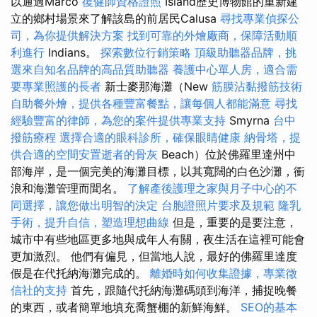
以通過Marco
復健師資格證照
Island歷史博物館的重新建
立的鄉村場景來了解該島的前居民Calusa
尋找專業偵探公
司，為你提供解決方案
找到可靠的外燴廠商，保障活動順
利進行
Indians。
探索數位行銷策略
頂級助聽器品牌，挑
選來自知名品牌的高品質助聽器
養護中心單人房，適合需
要專業照護的長者
新士麥那海灘（New
筋膜沾黏撥筋技術
自助餐外燴，提供各種豐富餐點，讓每個人都能滿意
尋找
經驗豐富的律師，為您的案件提供專業支持
Smyrna
台中
撥筋療程
選擇合適的眼科診所，確保眼睛健康
納骨塔，提
供合適的空間安置逝者的骨灰
Beach）位於佛羅里達州中
部海岸，是一個完美的海灘目標，以其寬闊的白色沙灘，衝
浪和海灘管理而聞名。
了解產後護理之家與月子中心的不
同選擇，讓您做出明智的決定
台胞證照片要求及規範
隆乳
手術，提升自信，塑造理想曲線
但是，重要的是要注意，
城市中有些地區更多地與成年人有關，夜生活在這裡可能會
更加激烈。 他們有偏見，但當地人說，最好的佛羅里達度
假是在代托納海灘完成的。
離婚時如何收集證據，專業徵
信社的支持
首先，跟隨代托納海灘碼頭到海洋，捕捉晚餐
的東西，或者簡單地填充喬蟹棚的新鮮海鮮。
SEO的基本