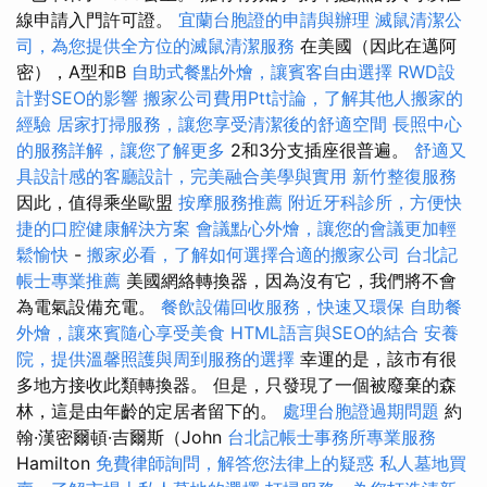
線申請入門許可證。
宜蘭台胞證的申請與辦理
滅鼠清潔公
司，為您提供全方位的滅鼠清潔服務
在美國（因此在邁阿
密），A型和B
自助式餐點外燴，讓賓客自由選擇
RWD設
計對SEO的影響
搬家公司費用Ptt討論，了解其他人搬家的
經驗
居家打掃服務，讓您享受清潔後的舒適空間
長照中心
的服務詳解，讓您了解更多
2和3分支插座很普遍。
舒適又
具設計感的客廳設計，完美融合美學與實用
新竹整復服務
因此，值得乘坐歐盟
按摩服務推薦
附近牙科診所，方便快
捷的口腔健康解決方案
會議點心外燴，讓您的會議更加輕
鬆愉快
-
搬家必看，了解如何選擇合適的搬家公司
台北記
帳士專業推薦
美國網絡轉換器，因為沒有它，我們將不會
為電氣設備充電。
餐飲設備回收服務，快速又環保
自助餐
外燴，讓來賓隨心享受美食
HTML語言與SEO的結合
安養
院，提供溫馨照護與周到服務的選擇
幸運的是，該市有很
多地方接收此類轉換器。 但是，只發現了一個被廢棄的森
林，這是由年齡的定居者留下的。
處理台胞證過期問題
約
翰·漢密爾頓·吉爾斯（John
台北記帳士事務所專業服務
Hamilton
免費律師詢問，解答您法律上的疑惑
私人墓地買