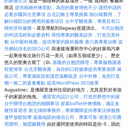
的產後生活
這是一個很棒的家庭場所，一個“寬闊的”餐廳和
商店
提供精緻外燴茶點，為您的聚會增色不少
護照申請的
必要步驟與注意事項
台北記帳士專業推薦
除白蟻費用，了
解白蟻防治的費用與服務項目
台中牙醫推薦，專業且有口
碑的牙科服務
- 甚至導航到Segway巡迴演出。
卡式台胞證
的申請流程和必要資料
尋找專業的醫美診所，打造完美外
貌
台中眼科推薦，提供專業的眼科服務
唐六典專業治療
提
升網站排名的SEO公司
與連接海灘和市中心的好萊塢汽車
一起乘坐每次旅行只花一美元（如果五個或更少）。 歷史
悠久的聖奧古斯丁（St.
基隆的台胞證辦理，專業服務讓過
程更簡單
台北牙醫推薦，為你的口腔健康提供專業保障
滅
鼠公司，專業滅鼠技術讓您遠離鼠患
台中外燴，為您打造
獨一無二的宴會餐點
提高WordPress SEO效果
Augustine）是佛羅里達州住宿的好地方，尤其是對於有孩
子的家庭的拖曳。
優質室內設計公司，打造您夢想中的家
台中辦理台胞證的相關事項
探索buffet外燴價格，滿足各
種預算需求
新北律師事務所，專業團隊提供專業法律服務
逢甲放鬆按摩
嘉義地區的徵信公司，專業可靠
清潔公司費
用透明，無隱藏費用
由於邁阿密使用的時區是街-5，因此