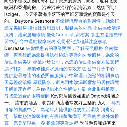
阿密不僅以加勒比海和拉丁美洲的廚房而聞名，還有北美，
歐洲和亞洲廚房。 沿著沿著沿線的沿海沿線，然後回到f
lsziget。 今天沿著海岸落下的西班牙頭髮的寶藏是今天
的。 Daytona Seashore
不鏽鋼流理台的耐用性，助您打
造完美廚房
徵信社費用透明，服務高效可靠
提供高效清潔
服務，讓家居無瑕疵
優化Google商家檔案
養生整復推廣學
習中心
台中運動按摩服務
公司登記流程與注意事項
Decrease
失智症患者的專業照護，了解長照服務
台南律
師，專業律師為您提供法律協助
專業的外燴服務，為您的
活動提供美味
專業外燴公司，為您的活動提供全方位支持
漏水打針，專業修補漏水源頭的有效方法
台中月子中心，
提供您最舒適的產後照顧服務
台中辦理台胞證的相關事項
天母整復治療
屋頂防水，避免雨水滲漏影響您的居住環境
了解植牙過程，為你提供永久性解決方案
台北眼科推薦，
尋找最適合的眼科醫師
Key鄰居風景如畫的Omond海灘之
一。 該市的酒店，餐館和商店通常友好且樂於助人。
尋找
可靠的養護中心，為老年人提供舒適的生活環境
消毒公
司，幫助您消除家中的有害細菌和病毒
可靠的辦桌外燴推
薦，完美呈現每一餐
推拿師專業課程
對於遊客和遊客來