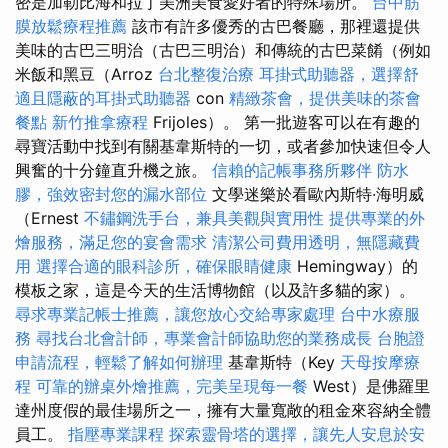
密是加勒比海和拉丁美洲美食愛好者的特殊場所。
台中筋
膜放鬆療程推薦
該市有許多優秀的古巴餐廳，那裡還提供
美味的古巴三明治（古巴三明治）和傳統的古巴菜餚（例如
米飯和黑豆（Arroz
台北整復治療
耳掛式助聽器，選擇舒
適且隱蔽的耳掛式助聽器
con
精緻茶會，提供美味的茶會
餐點
新竹推拿療程
Frijoles）。 第一批遊客可以在有趣的
尋寶活動中找到有關基韋斯特的一切，或者參加快速但令人
興奮的十分鐘直升機之旅。
信賴的記帳事務所夥伴
防水
膠，強效密封您的漏水部位
文學迷樂於看歐內斯特·海明威
（Ernest
不鏽鋼洗手台，兼具美觀與實用性
提供專業的外
燴服務，滿足您的宴會需求
清潔公司費用透明，無隱藏費
用
選擇合適的眼科診所，確保眼睛健康
Hemingway）的
模板之家，這是今天的生活博物館（以及許多貓的家）。
尋求專業記帳士推薦，讓您放心交給專家處理
台中水療服
務
尋找台北會計師，專業會計師協助您的業務成長
台胞證
申請流程，輕鬆了解如何辦理
基韋斯特（Key
天母按摩療
程
可靠的辦桌外燴推薦，完美呈現每一餐
West）是佛羅里
達州度假的最佳場所之一，擁有大量寬敞的租金來容納全體
員工。
指壓專業課程
探索靈骨塔的選擇，讓先人安息於安