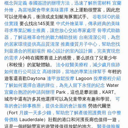
概念與定義
泰國簽證的辦理方法，迅速了解所需材料
宜蘭
外燴，為當地聚會帶來美味選擇
水上運動很豐富，因此您
可以使用傘兵，衝浪或皮划艇海豚嘗試手。
谷歌SEO的最
佳實踐
要么找出145英里
中式外燴菜單，傳承經典的美味
尋求專業記帳士推薦，讓您放心交給專家處理
骨導式助聽
器，了解這種革命性的聽力輔助技術
台南清潔公司，為您
的居家環境提供高品質清潔
推薦優質月子中心，幫助您找
到最適合的照顧場所
精心設計的室內設計圖，完美實現您
的需求
/小時在國際賽道上的感覺，要么抓住了兒童少年
（和較慢）的駕駛體驗。
法令紋醫美療程，減少歲月痕跡
如何進行公司設立
高雄律師，當地的專業法律幫手
年輕的
遊客還喜歡Daytona
逢甲放鬆按摩
Lagoon
按摩療程介紹
了解如何選擇合適的牌位，為先人留下永恆的紀念
Water
宜蘭台胞證的申請與辦理
Park，這也是攀岩牆，KART。
城市中還有許多其他選擇可以為兒童帶來有趣和學習。
可
靠的會計師事務所，提供全面的會計服務
勞德代爾堡
（Fort
月嫂一天多少錢，幫助您了解產後照護費用
台中整
骨價格
Lauderdale）壯觀的港口和河濱長廊也值得一遊，
這是一個經驗豐富的遊覽後值得放鬆的地方。
醫美做臉服