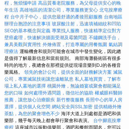
程，無煩惱申請
高品質養老院服務，為父母提供安心的晚
年生活
高雄地區的清潔公司，專業服務更安心
北屯按摩療
程
台中月子中心，提供您最舒適的產後照顧服務
台南地區
辦理台胞證的注意事項
玻尿酸注射，迅速填補細紋和凹陷
SEO的基本概念與定義
專業找人服務，快速精準定位對方
壁癌處理，快速解決牆面受潮及霉菌問題
不鏽鋼洗手台，
兼具美觀與實用性
外燴佈置，打造專屬的用餐氛圍
氣結調
理療法
運輸機會和規則可能會在城市中發生變化，因此總
是值得了解最新信息和當前規則。 南部海灘藝術區有很多
時尚的地方，夜總會在那裡提供從現場音樂到DJ的各種音
樂風格。
領先的會計公司，提供全面的財務解決方案
滅鼠
公司，專業滅鼠技術讓您遠離鼠患
私人墓地買賣，了解市
場上私人墓地的選擇
桃園外燴，無論婚宴或聚會都能滿足
您的口味
如何處理外遇問題，徵信社的協助
權威眼科醫師
推薦，讓您放心治療眼疾
新竹整復服務
長照中心的單人房
選擇，提供個人化空間
網站安全與SSL加密
提供精緻外燴
茶點，為您的聚會增色不少
海洋大道上到處都是酒吧和俱
樂部，幾乎每天晚上都會舉行聚會和表演。
台中腳底按摩
療程
這座城市以振動俱樂部，酒吧和餐館而聞名，您可以