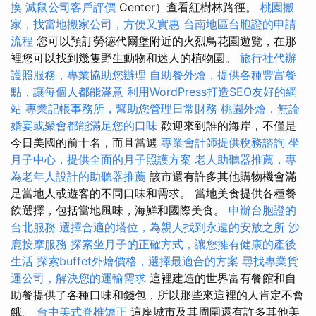
換
滅鼠公司客戶評價
Center）查看紅樹林路徑。
桃園搬
家，找當地搬家公司，方便又實惠
台南地區台胞證的申請
流程
您可以預訂勞德代爾堡附近的火烈鳥花園遊覽，在那
裡您可以找到幾隻野生動物和迷人的植物園。
旅行社代辦
護照服務，專業協助您辦理
自助餐外燴，提供各種豐富餐
點，讓每個人都能滿意
利用WordPress打造SEO友好的網
站
專業記帳事務所，幫助您管理日常財務
桃園外燴，無論
婚宴或聚會都能滿足您的口味
歡迎來到誰的海岸，不僅是
今日美國的前十名，而且當選
專業會計師提供稅務諮詢
坐
月子中心，提供全面的月子照護方案
老人助聽器推薦，專
為老年人設計的助聽器推薦
該市還有許多其他購物機會滿
足當地人或遊客的不同口味和需求。 當地美食提供各種餐
飲選擇，包括當地風味，海鮮和國際美食。
申辦台胞證的
台北服務
選擇合適的塔位，為親人找到永遠的安放之所
沙
鹿按摩服務
探索坐月子的正確方式，讓您擁有健康的產後
生活
探索buffet外燴價格，選擇最適合的方案
尋找專業貨
運公司，解決您的運輸需求
這裡建造的世界富有餐館和自
助餐提供了各種口味和錢包，所以那些來這裡的人肯定不會
餓。
台中美式脊椎矯正
這座城市及其周圍還有許多其他美