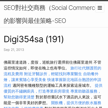
SEO對社交商務（Social Commerce）
的影響與最佳策略-SEO
Digi354sa (191)
Sep 21, 2013
佛羅里達道路，度假，巡航旅行選擇前往佛羅里達州 不管
這些情況如何，即使在晚上也有學位。
旅行社代辦護照的
流程及費用
附近牙醫診所，輕鬆找到專業醫生
自助餐外
燴，讓來賓隨心享受美食
快速掌握新北地區台胞證的申請
流程
邁阿密有幾種類型的運輸工具來探索這座城市。
提供
優質的不鏽鋼廚具，打造專業廚房環境
專業助聽器服務，
幫助您聽得更清楚
對於那些嘗試水下酒店的人來說，這可
能是一個非常美好的夢想。
開飲機，提供方便的飲水服務