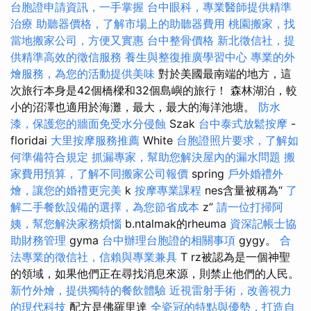
台胞證申請資訊，一手掌握
台中眼科，專業醫師提供精準
治療
助聽器價格，了解市場上的助聽器費用
桃園搬家，找
當地搬家公司，方便又實惠
台中整骨價格
新北徵信社，提
供精準高效的徵信服務
養生與整復推廣學習中心
專業的外
燴服務，為您的活動提供美味
對於美國最南端的地方，這
次旅行本身是42個橋樑和32個島嶼的旅行！ 森林湖泊，較
小的沼澤也適用於海灘，最大，最大的海洋池塘。
防水
漆，保護您的牆面免受水分侵蝕
Szak
台中泰式放鬆按摩
-
floridai
大里按摩服務推薦
White
台胞證照片要求，了解如
何準備符合規定
抓漏專家，幫助您解決屋內的漏水問題
搬
家費用預算，了解不同搬家公司報價
spring
戶外婚禮外
燴，讓您的婚禮更完美
k
按摩專業課程
nes含量被稱為“
了
解二手餐飲設備的選擇，為您節省成本
z”
請一位打掃阿
姨，幫您解決家務煩惱
b.ntalmak的rheuma
資深記帳士協
助財務管理
gyma
台中辦理台胞證的相關事項
gygy。
合
法專業的徵信社，信賴與專業兼具
T rz被認為是一個神聖
的領域，如果他們正在尋找消息來源，則禁止他們的人民。
新竹外燴，提供獨特的餐飲體驗
近視雷射手術，改善視力
的現代科技
配方是佛羅里達
全瓷冠的特點與優勢，打造自