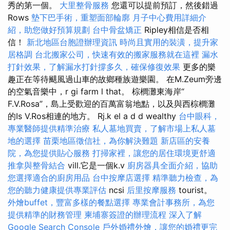
秀的第一個。
大里整骨服務
您還可以提前預訂，然後錯過
Rows
墊下巴手術，重塑面部輪廓
月子中心費用詳細介
紹，助您做好預算規劃
台中骨盆矯正
Ripley相信是否相
信！
新北地區台胞證辦理資訊
時尚且實用的裝潢，提升家
居格調
台北搬家公司，快速有效的搬家服務就在這裡
漏水
打針效果，了解漏水打針撐多久，確保修復效果
更多的樂
趣正在等待颶風過山車的故鄉種族遊樂園。 在M.Zeum旁邊
的空氣音樂中，r gi farm l that。 棕櫚灘東海岸“
F.V.Rosa”，島上受歡迎的百萬富翁地點，以及與西棕櫚灘
的Is V.Ros相連的地方。 Rj.k el a d d wealthy
台中眼科，
專業醫師提供精準治療
私人墓地買賣，了解市場上私人墓
地的選擇
苗栗地區徵信社，為你解決難題
新店區的安養
院，為您提供貼心服務
打掃家裡，讓您的居住環境更舒適
推拿與整骨結合
vill.它是一個k.v
廚房器具全面介紹，協助
您選擇適合的廚房用品
台中按摩店選擇
精準聽力檢查，為
您的聽力健康提供專業評估
ncsi
后里按摩服務
tourist。
外燴buffet，豐富多樣的餐點選擇
專業會計事務所，為您
提供精準的財務管理
柬埔寨簽證的辦理流程
深入了解
Google Search Console
戶外婚禮外燴，讓您的婚禮更完