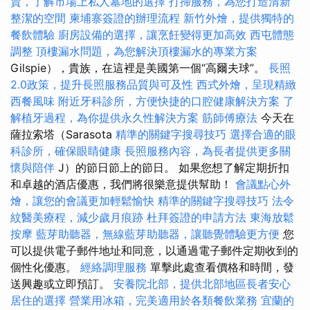
賣，了解市場上私人墓地的選擇
打掃服務，為您打造清新
整潔的空間
柬埔寨簽證的辦理流程
新竹外燴，提供獨特的
餐飲體驗
廚房設備的選擇，讓烹飪變得更加高效
西屯體態
調整
頂樓漏水問題，為您解決頂樓漏水的專業方案
Gilspie），貴族，在這裡是美國第一個“高爾夫球”。
長照
2.0政策，提升長照服務品質與可及性
西式外燴，呈現精緻
西餐風味
附近牙科診所，方便快捷的口腔健康解決方案
了
解植牙過程，為你提供永久性解決方案
筋師傅療法
今天在
薩拉索塔（Sarasota
精準的關鍵字搜尋技巧
選擇合適的眼
科診所，確保眼睛健康
長照服務內容，為長者提供更多關
懷與陪伴
J）的節日節上的節日。 如果您想了解定期折扣
和卓越的酒店優惠，我們將很樂意提供幫助！
會議點心外
燴，讓您的會議更加輕鬆愉快
精準的關鍵字搜尋技巧
法令
紋醫美療程，減少歲月痕跡
杜拜簽證的申請方法
東海放鬆
按摩
藍芽助聽器，無線藍芽助聽器，讓聽覺體驗更方便
您
可以提供電子郵件地址和同意，以通過電子郵件定期收到的
個性化優惠。
經絡調理服務
單擊此處查看價格和時間，發
送興趣或立即預訂。
安養院北部，提供北部地區長者安心
居住的選擇
營業用冰箱，完美適用於各類餐飲業務
宜蘭的