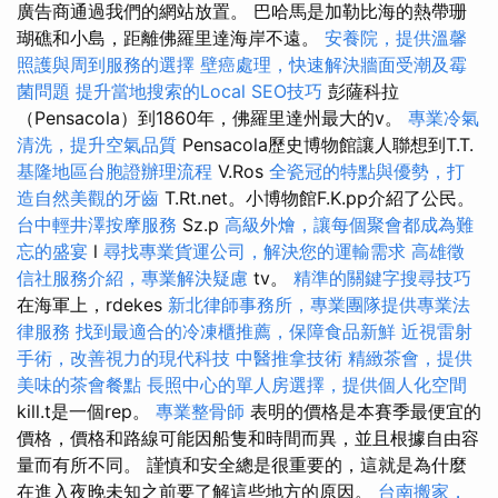
廣告商通過我們的網站放置。 巴哈馬是加勒比海的熱帶珊
瑚礁和小島，距離佛羅里達海岸不遠。
安養院，提供溫馨
照護與周到服務的選擇
壁癌處理，快速解決牆面受潮及霉
菌問題
提升當地搜索的Local SEO技巧
彭薩科拉
（Pensacola）到1860年，佛羅里達州最大的v。
專業冷氣
清洗，提升空氣品質
Pensacola歷史博物館讓人聯想到T.T.
基隆地區台胞證辦理流程
V.Ros
全瓷冠的特點與優勢，打
造自然美觀的牙齒
T.Rt.net。小博物館F.K.pp介紹了公民。
台中輕井澤按摩服務
Sz.p
高級外燴，讓每個聚會都成為難
忘的盛宴
l
尋找專業貨運公司，解決您的運輸需求
高雄徵
信社服務介紹，專業解決疑慮
tv。
精準的關鍵字搜尋技巧
在海軍上，rdekes
新北律師事務所，專業團隊提供專業法
律服務
找到最適合的冷凍櫃推薦，保障食品新鮮
近視雷射
手術，改善視力的現代科技
中醫推拿技術
精緻茶會，提供
美味的茶會餐點
長照中心的單人房選擇，提供個人化空間
kill.t是一個rep。
專業整骨師
表明的價格是本賽季最便宜的
價格，價格和路線可能因船隻和時間而異，並且根據自由容
量而有所不同。 謹慎和安全總是很重要的，這就是為什麼
在進入夜晚未知之前要了解這些地方的原因。
台南搬家，