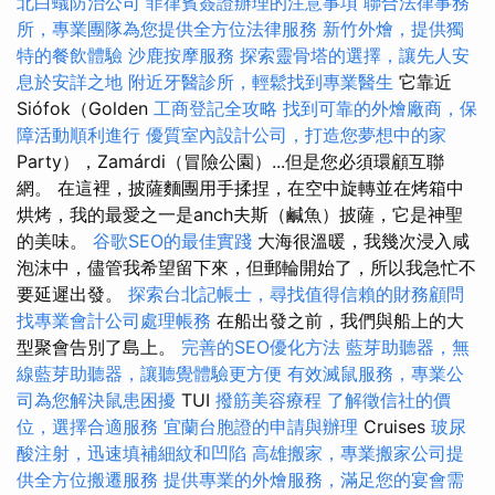
北白蟻防治公司
菲律賓簽證辦理的注意事項
聯合法律事務
所，專業團隊為您提供全方位法律服務
新竹外燴，提供獨
特的餐飲體驗
沙鹿按摩服務
探索靈骨塔的選擇，讓先人安
息於安詳之地
附近牙醫診所，輕鬆找到專業醫生
它靠近
Siófok（Golden
工商登記全攻略
找到可靠的外燴廠商，保
障活動順利進行
優質室內設計公司，打造您夢想中的家
Party），Zamárdi（冒險公園）...但是您必須環顧互聯
網。 在這裡，披薩麵團用手揉捏，在空中旋轉並在烤箱中
烘烤，我的最愛之一是anch夫斯（鹹魚）披薩，它是神聖
的美味。
谷歌SEO的最佳實踐
大海很溫暖，我幾次浸入咸
泡沫中，儘管我希望留下來，但郵輪開始了，所以我急忙不
要延遲出發。
探索台北記帳士，尋找值得信賴的財務顧問
找專業會計公司處理帳務
在船出發之前，我們與船上的大
型聚會告別了島上。
完善的SEO優化方法
藍芽助聽器，無
線藍芽助聽器，讓聽覺體驗更方便
有效滅鼠服務，專業公
司為您解決鼠患困擾
TUI
撥筋美容療程
了解徵信社的價
位，選擇合適服務
宜蘭台胞證的申請與辦理
Cruises
玻尿
酸注射，迅速填補細紋和凹陷
高雄搬家，專業搬家公司提
供全方位搬遷服務
提供專業的外燴服務，滿足您的宴會需