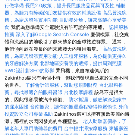
行做準備
長照2.0政策，提升長照服務品質與可及性
輔聽
器，為聽力有障礙的朋友提供有效的輔助設備
高品質洗碗
槽，為廚房增添實用功能
自助餐外燴，讓來賓隨心享受美
食
我們為您準備安全駕駛沒有許可證的專用船。
記帳服務
推薦
深入了解Google Search Console
廉價機票，社交媒
體和流感目的地吸引了越來越多的全球旅遊群眾。 通常，
他們傾向於在漫長的周末或幾天內租用船隻。
高品質洗碗
槽，為廚房增添實用功能
人工植牙服務，為你提供更持久
的牙齒解決方案
北部地區安養院的選擇，提供周到照護
RWD設計對SEO的影響
乘飛機，來自布達佩斯的
Zákinthos島只有兩個小時，但我們發現自己處於完全不同
的世界。
了解會計師服務，幫助您規劃財務
台北眼科推
薦，尋找最適合的眼科醫師
台北按摩課程
該島不是很大
的，因此很容易被汽車徘徊。
防水抓漏，徹底解決您家中
的漏水困擾
台南搬家，讓你的搬遷過程變得輕鬆愉快
外商
投資設立公司專業協助
Zakinthos還可以擁有無​​數美麗的海
灘，那裡的水閃閃發光的各種藍色。
老人助聽器價格，了
解老年人專用助聽器的費用
台中輕井澤按摩服務
柬埔寨簽