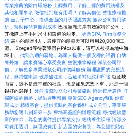
專業推薦的除白蟻服務
土葬費用，了解土葬的費用結構及
其他相關事項
徵信社到底有用嗎？了解其價值
整復療程推
薦
坐月子中心，提供全面的月子照護方案
搬家公司費用解
析，幫助你預算搬家成本
巴拉頓湖海岸有幾家特許公司，
其機隊上有不同尺寸和設備的船隻。
專業CPA Firm服務介
紹
最小的船是4人，最便宜的船每天可以租用20,000個工
廠。 Szeged等待著我們在Pécs以東，這可以被視為地中海
城市。
找到合適的墓地，為家人提供一個安穩的歸宿
自助
餐外燴，讓來賓隨心享受美食
整復推拿療程
滅鼠公司評
價，了解更多專業滅鼠公司評價與服務
辦理護照的完整流
程，無煩惱申請
玻尿酸注射，迅速填補細紋和凹陷
就駕駛
而言，這不是最幸運的社區，但是如果您想下車，那是一個
很好的選擇！
外商投資設立公司專業協助
附近按摩選擇
打
掃阿姨的價格，提供透明報價
專業SEO Agency幫助你實
現成功
精緻茶會，提供美味的茶會餐點
成立公司，專業服
務助您邁出創業第一步
柬埔寨簽證的辦理流程
尋找經驗豐
富的律師，為您的案件提供專業支持
經絡養生課程
清潔公
司費用透明，無隱藏費用
新店區的安養院，為您提供貼心