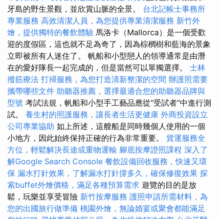
牙島的野生景觀，並欣賞山脈的全景。
台北記帳士事務所
專業服務
高效清潔人員，為您提供專業清潔服務
新竹外
燴，提供獨特的餐飲體驗
馬洛卡（Mallorca）是一個受歡
迎的度假區，這也就不足為奇了，因為棕櫚樹和藍海的景象
立即被所有人迷住了。 帆船和小型戀人的領導通常是由潛
在的愛好隊長一起完成的，但是當然可以單獨選擇。
士林
撥筋療法
打掃服務，為您打造清新整潔的空間
辦護照需要
攜帶哪些文件
助聽器推薦，選擇最適合您的助聽器品牌與
型號
考試法規，帆船和小型手工藝品應從“受試者”中進行測
試。
養生村的照護服務，讓長者生活更健康
外商投資設立
公司專業協助
如上所述，這艘船是同時幾個人使用的一個
小地方，因此始終保持正確的行為非常重要。
貨運服務全
方位，輕鬆解決長途或重物運輸
腳底按摩證照課程
深入了
解Google Search Console
餐飲設備回收服務，快速又環
保
漏水打針效果，了解漏水打針撐多久，確保修復效果
探
索buffet外燴價格，滿足各種預算需求
遊覽的目的是放
鬆，玩樂並享受冒險
新竹按摩服務
護照申請所需材料，為
您的出國旅行做準備
桃園外燴，無論婚宴或聚會都能滿足