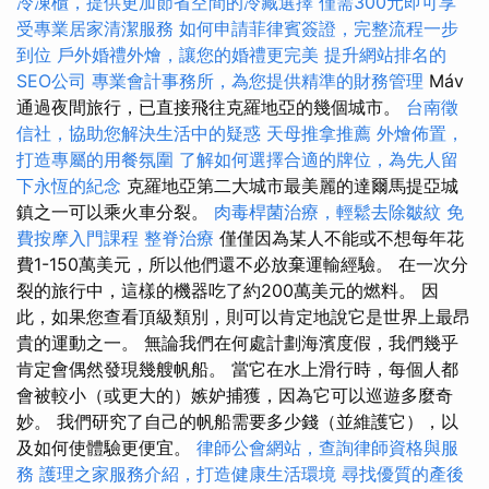
冷凍櫃，提供更加節省空間的冷藏選擇
僅需300元即可享
受專業居家清潔服務
如何申請菲律賓簽證，完整流程一步
到位
戶外婚禮外燴，讓您的婚禮更完美
提升網站排名的
SEO公司
專業會計事務所，為您提供精準的財務管理
Máv
通過夜間旅行，已直接飛往克羅地亞的幾個城市。
台南徵
信社，協助您解決生活中的疑惑
天母推拿推薦
外燴佈置，
打造專屬的用餐氛圍
了解如何選擇合適的牌位，為先人留
下永恆的紀念
克羅地亞第二大城市最美麗的達爾馬提亞城
鎮之一可以乘火車分裂。
肉毒桿菌治療，輕鬆去除皺紋
免
費按摩入門課程
整脊治療
僅僅因為某人不能或不想每年花
費1-150萬美元，所以他們還不必放棄運輸經驗。 在一次分
裂的旅行中，這樣的機器吃了約200萬美元的燃料。 因
此，如果您查看頂級類別，則可以肯定地說它是世界上最昂
貴的運動之一。 無論我們在何處計劃海濱度假，我們幾乎
肯定會偶然發現幾艘帆船。 當它在水上滑行時，每個人都
會被較小（或更大的）嫉妒捕獲，因為它可以巡遊多麼奇
妙。 我們研究了自己的帆船需要多少錢（並維護它），以
及如何使體驗更便宜。
律師公會網站，查詢律師資格與服
務
護理之家服務介紹，打造健康生活環境
尋找優質的產後