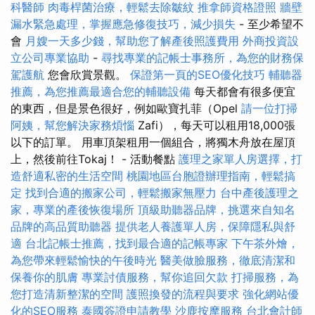
科醫師
肉毒桿菌治療，輕鬆去除皺紋
推拿師資格證照
牆壁
漏水緊急處理，掌握應急修復技巧，減少損失
- 至少希望不
會
月嫂一天多少錢，幫助您了解產後照護費用
外商投資設
立公司專業協助
-
尋找專業的記帳士事務所，為您的財務保
駕護航
您會欣賞景觀。
保證第一頁的SEO優化技巧
輔聽器
推薦，為您推薦最適合您的輔聽設備
每天都會有很多便宜
的東西，但是景色很好，例如歐寶扎菲（Opel
請一位打掃
阿姨，幫您解決家務煩惱
Zafi），每天可以租用18,000張
以下的訂單。 用車頂架租用一個組合，將獨木舟放在屋頂
上，然後前往Tokaj！ - 活動餐點
護理之家單人房選擇，打
造舒適私密的生活空間
桃園地區台胞證辦理指南，輕鬆搞
定
找到合適的搬家公司，輕鬆搬家無壓力
台中產後護理之
家，專業的產後恢復場所
頂級助聽器品牌，挑選來自知名
品牌的高品質助聽器
提供老人養護單人房，保障隱私與舒
適
台北記帳士推薦，找到最合適的記帳專家
下午茶外燴，
為您帶來輕鬆愉快的午後時光
醫美做臉服務，徹底清潔和
保養你的肌膚
專業討債服務，幫你追回欠款
打掃服務，為
您打造清新整潔的空間
護照換發的流程與要求
強化網站優
化的SEO服務
泰國簽證申請教學
沙鹿按摩服務
台北會計師