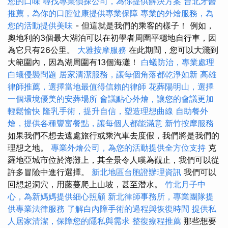
您的口味
尋找專業偵探公司，為你提供解決方案
台北牙醫
推薦，為你的口腔健康提供專業保障
專業的外燴服務，為
您的活動提供美味
- 但這就是我們的乘客的樣子！ 例如，
奧地利的3個最大湖泊可以在初學者周圍平穩地自行車，因
為它只有26公里。
大雅按摩服務
在此期間，您可以大濺到
大範圍內，因為湖周圍有13個海灘！
白蟻防治，專業處理
白蟻侵襲問題
居家清潔服務，讓每個角落都乾淨如新
高雄
律師推薦，選擇當地最值得信賴的律師
花葬陽明山，選擇
一個環境優美的安葬場所
會議點心外燴，讓您的會議更加
輕鬆愉快
隆乳手術，提升自信，塑造理想曲線
自助餐外
燴，提供各種豐富餐點，讓每個人都能滿意
新竹按摩服務
如果我們不想去遠處旅行或乘汽車去度假，我們將是我們的
理想之地。
專業外燴公司，為您的活動提供全方位支持
克
羅地亞城市位於海灘上，其全景令人嘆為觀止，我們可以從
許多冒險中進行選擇。
新北地區台胞證辦理資訊
我們可以
回想起洞穴，用藤蔓爬上山坡，甚至潛水。
竹北月子中
心，為新媽媽提供細心照顧
新北律師事務所，專業團隊提
供專業法律服務
了解白內障手術的過程與恢復時間
提供私
人居家清潔，保障您的隱私與需求
整復療程推薦
那些想要