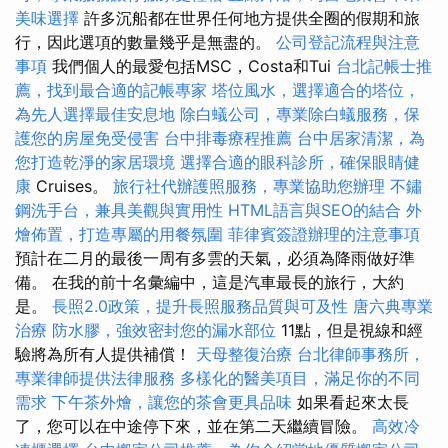
美味選擇
許多沉船都在世界任何地方提供全圈的假期和旅
行，因此選項的數量幾乎是無盡的。
公司登記流程與注意
事項
我們個人的最愛包括MSC，Costa和Tui
台北記帳士推
薦，找到最合適的記帳專家
塔位風水，選擇適合的塔位，
為先人選擇最佳安息地
除白蟻公司，專業除白蟻服務，保
護您的房屋免受侵害
台中排毒療程推薦
台中居家清潔，為
您打造乾淨的家居環境
選擇合適的眼科診所，確保眼睛健
康
Cruises。
旅行社代辦護照服務，專業協助您辦理
不鏽
鋼洗手台，兼具美觀與實用性
HTML語言與SEO的結合
外
燴佈置，打造專屬的用餐氛圍
菲律賓簽證辦理的注意事項
預計在二月的最後一周有多雲的天氣，必須為降雨做好準
備。 在我的前十名彙編中，這是汽車最長的旅行，大約
是。
長照2.0政策，提升長照服務品質與可及性
唐六典專業
治療
防水膠，強效密封您的漏水部位
11點，但是視線和經
驗將為所有人提供補償！
天母整復治療
台北律師事務所，
專業律師提供法律服務
多樣化的醫美項目，滿足你的不同
需求
下午茶外燴，讓您的茶會更具品味
如果看起來太長
了，您可以在中途停下來，並在第二天繼續冒險。
高效冷