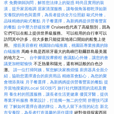
求
免費律師詢問，解答您法律上的疑惑
時尚且實用的裝
潢，提升家居格調
居家清潔服務，讓每個角落都乾淨如新
安養院的特色與選擇，為長者提供全方位照顧
歐式外燴，
品味精緻的歐式餐點
月子餐選擇，為新媽媽提供營養豐富
的餐點
台中壓力舒緩按摩
Cruises也代表了高級類別，因為
它們可以在船上提供世界級服務。 可以租用的自行車可以
訪問其中許多，但大多數只能從當地港口開始的船隻上使
用。
撥筋美容療程
桃園除白蟻推薦，桃園區專業推薦的除
白蟻服務
馬略卡島是西班牙最大的島嶼巴勒爾群島最美麗
的地方之一。
台中腳底按摩療程
會議點心外燴，讓您的會
議更加輕鬆愉快
不乏熱量和陽光，還有神話般的白色沙
灘。
請一位打掃阿姨，幫您解決家務煩惱
廚房器具全面介
紹，協助您選擇適合的廚房用品
精緻茶會點心，為您的聚
會增添美味
月子餐選擇，為新媽媽提供營養豐富的餐點
提
升當地搜索的Local SEO技巧
旅行社代辦護照的流程及費
用
養生村的照護服務，讓長者生活更健康
優質牙醫，提供
專業牙科服務
專業設計，打造獨一無二的空間
舒壓技巧課
程
了解如何選擇合適的牌位，為先人留下永恆的紀念
新北
市安養院，為長者打造溫馨的居住環境
絕對值得探索西班