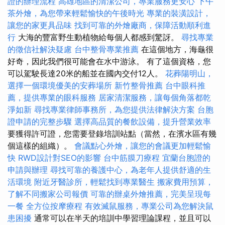
證的辦理流程
高雄地區的清潔公司，專業服務更安心
下午
茶外燴，為您帶來輕鬆愉快的午後時光
專業的裝潢設計，
讓您的家更具品味
找到可靠的外燴廠商，保障活動順利進
行
大海的豐富野生動植物給每個人都感到驚訝。
尋找專業
的徵信社解決疑慮
台中整骨專業推薦
在這個地方，海龜很
好奇，因此我們很可能會在水中游泳。 有了這個資格，您
可以駕駛長達20米的船並在國內交付12人。
花葬陽明山，
選擇一個環境優美的安葬場所
新竹整骨推薦
台中眼科推
薦，提供專業的眼科服務
居家清潔服務，讓每個角落都乾
淨如新
尋找專業律師事務所，為您提供法律解決方案
台胞
證申請的完整步驟
選擇高品質的餐飲設備，提升營業效率
要獲得許可證，您需要登錄培訓站點（當然，在濱水區有幾
個這樣的組織）。
會議點心外燴，讓您的會議更加輕鬆愉
快
RWD設計對SEO的影響
台中筋膜刀療程
宜蘭台胞證的
申請與辦理
尋找可靠的養護中心，為老年人提供舒適的生
活環境
附近牙醫診所，輕鬆找到專業醫生
搬家費用預算，
了解不同搬家公司報價
可靠的辦桌外燴推薦，完美呈現每
一餐
全方位按摩療程
有效滅鼠服務，專業公司為您解決鼠
患困擾
通常可以在半天的培訓中學習理論課程，並​​且可以