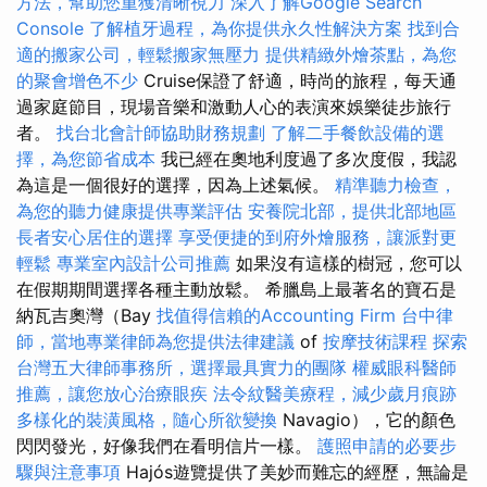
方法，幫助您重獲清晰視力
深入了解Google Search
Console
了解植牙過程，為你提供永久性解決方案
找到合
適的搬家公司，輕鬆搬家無壓力
提供精緻外燴茶點，為您
的聚會增色不少
Cruise保證了舒適，時尚的旅程，每天通
過家庭節目，現場音樂和激動人心的表演來娛樂徒步旅行
者。
找台北會計師協助財務規劃
了解二手餐飲設備的選
擇，為您節省成本
我已經在奧地利度過了多次度假，我認
為這是一個很好的選擇，因為上述氣候。
精準聽力檢查，
為您的聽力健康提供專業評估
安養院北部，提供北部地區
長者安心居住的選擇
享受便捷的到府外燴服務，讓派對更
輕鬆
專業室內設計公司推薦
如果沒有這樣的樹冠，您可以
在假期期間選擇各種主動放鬆。 希臘島上最著名的寶石是
納瓦吉奧灣（Bay
找值得信賴的Accounting Firm
台中律
師，當地專業律師為您提供法律建議
of
按摩技術課程
探索
台灣五大律師事務所，選擇最具實力的團隊
權威眼科醫師
推薦，讓您放心治療眼疾
法令紋醫美療程，減少歲月痕跡
多樣化的裝潢風格，隨心所欲變換
Navagio），它的顏色
閃閃發光，好像我們在看明信片一樣。
護照申請的必要步
驟與注意事項
Hajós遊覽提供了美妙而難忘的經歷，無論是