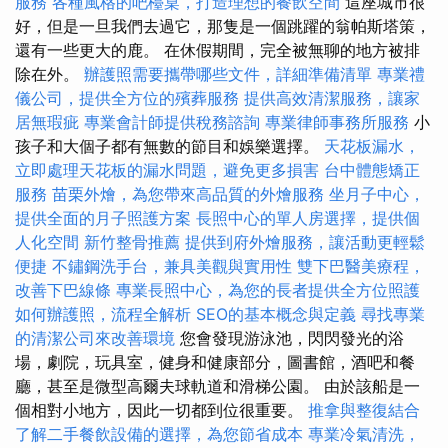
服務
各種風格的吧檯桌，打造理想的餐飲空間
這座城市很
好，但是一旦我們去過它，那隻是一個跳躍的翁帕斯塔策，
還有一些更大的鹿。 在休假期間，完全被無聊的地方被排
除在外。
辦護照需要攜帶哪些文件，詳細準備清單
專業禮
儀公司，提供全方位的殯葬服務
提供高效清潔服務，讓家
居無瑕疵
專業會計師提供稅務諮詢
專業律師事務所服務
小
孩子和大個子都有無數的節目和娛樂選擇。
天花板漏水，
立即處理天花板的漏水問題，避免更多損害
台中體態矯正
服務
苗栗外燴，為您帶來高品質的外燴服務
坐月子中心，
提供全面的月子照護方案
長照中心的單人房選擇，提供個
人化空間
新竹整骨推薦
提供到府外燴服務，讓活動更輕鬆
便捷
不鏽鋼洗手台，兼具美觀與實用性
雙下巴醫美療程，
改善下巴線條
專業長照中心，為您的長者提供全方位照護
如何辦護照，流程全解析
SEO的基本概念與定義
尋找專業
的清潔公司來改善環境
您會發現游泳池，閃閃發光的浴
場，劇院，玩具室，健身和健康部分，圖書館，酒吧和餐
廳，甚至是微型高爾夫球軌道和滑梯公園。 由於該船是一
個相對小地方，因此一切都到位很重要。
推拿與整復結合
了解二手餐飲設備的選擇，為您節省成本
專業冷氣清洗，