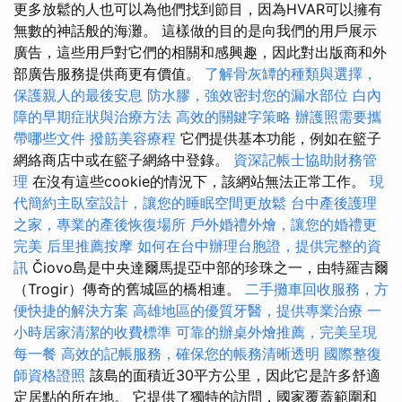
更多放鬆的人也可以為他們找到節目，因為HVAR可以擁有
無​​數的神話般的海灘。 這樣做的目的是向我們的用戶展示
廣告，這些用戶對它們的相關和感興趣，因此對出版商和外
部廣告服務提供商更有價值。
了解骨灰罈的種類與選擇，
保護親人的最後安息
防水膠，強效密封您的漏水部位
白內
障的早期症狀與治療方法
高效的關鍵字策略
辦護照需要攜
帶哪些文件
撥筋美容療程
它們提供基本功能，例如在籃子
網絡商店中或在籃子網絡中登錄。
資深記帳士協助財務管
理
在沒有這些cookie的情況下，該網站無法正常工作。
現
代簡約主臥室設計，讓您的睡眠空間更放鬆
台中產後護理
之家，專業的產後恢復場所
戶外婚禮外燴，讓您的婚禮更
完美
后里推薦按摩
如何在台中辦理台胞證，提供完整的資
訊
Čiovo島是中央達爾馬提亞中部的珍珠之一，由特羅吉爾
（Trogir）傳奇的舊城區的橋相連。
二手攤車回收服務，方
便快捷的解決方案
高雄地區的優質牙醫，提供專業治療
一
小時居家清潔的收費標準
可靠的辦桌外燴推薦，完美呈現
每一餐
高效的記帳服務，確保您的帳務清晰透明
國際整復
師資格證照
該島的面積近30平方公里，因此它是許多舒適
定居點的所在地。 它提供了獨特的訪問，國家覆蓋範圍和