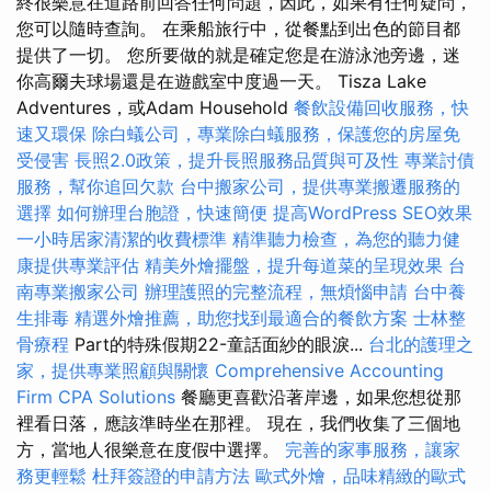
終很樂意在道路前回答任何問題，因此，如果有任何疑問，
您可以隨時查詢。 在乘船旅行中，從餐點到出色的節目都
提供了一切。 您所要做的就是確定您是在游泳池旁邊，迷
你高爾夫球場還是在遊戲室中度過一天。 Tisza Lake
Adventures，或Adam Household
餐飲設備回收服務，快
速又環保
除白蟻公司，專業除白蟻服務，保護您的房屋免
受侵害
長照2.0政策，提升長照服務品質與可及性
專業討債
服務，幫你追回欠款
台中搬家公司，提供專業搬遷服務的
選擇
如何辦理台胞證，快速簡便
提高WordPress SEO效果
一小時居家清潔的收費標準
精準聽力檢查，為您的聽力健
康提供專業評估
精美外燴擺盤，提升每道菜的呈現效果
台
南專業搬家公司
辦理護照的完整流程，無煩惱申請
台中養
生排毒
精選外燴推薦，助您找到最適合的餐飲方案
士林整
骨療程
Part的特殊假期22-童話面紗的眼淚...
台北的護理之
家，提供專業照顧與關懷
Comprehensive Accounting
Firm CPA Solutions
餐廳更喜歡沿著岸邊，如果您想從那
裡看日落，應該準時坐在那裡。 現在，我們收集了三個地
方，當地人很樂意在度假中選擇。
完善的家事服務，讓家
務更輕鬆
杜拜簽證的申請方法
歐式外燴，品味精緻的歐式