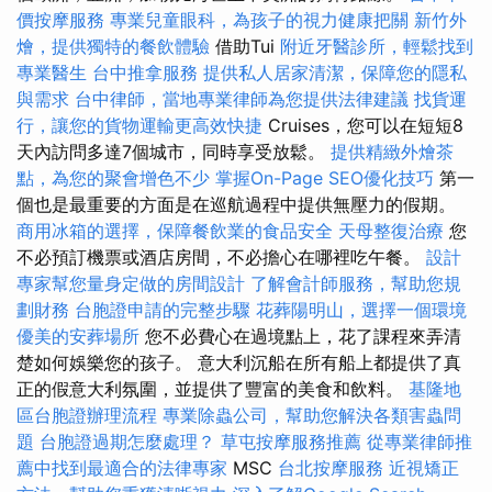
價按摩服務
專業兒童眼科，為孩子的視力健康把關
新竹外
燴，提供獨特的餐飲體驗
借助Tui
附近牙醫診所，輕鬆找到
專業醫生
台中推拿服務
提供私人居家清潔，保障您的隱私
與需求
台中律師，當地專業律師為您提供法律建議
找貨運
行，讓您的貨物運輸更高效快捷
Cruises，您可以在短短8
天內訪問多達7個城市，同時享受放鬆。
提供精緻外燴茶
點，為您的聚會增色不少
掌握On-Page SEO優化技巧
第一
個也是最重要的方面是在巡航過程中提供無壓力的假期。
商用冰箱的選擇，保障餐飲業的食品安全
天母整復治療
您
不必預訂機票或酒店房間，不必擔心在哪裡吃午餐。
設計
專家幫您量身定做的房間設計
了解會計師服務，幫助您規
劃財務
台胞證申請的完整步驟
花葬陽明山，選擇一個環境
優美的安葬場所
您不必費心在過境點上，花了課程來弄清
楚如何娛樂您的孩子。 意大利沉船在所有船上都提供了真
正的假意大利氛圍，並提供了豐富的美食和飲料。
基隆地
區台胞證辦理流程
專業除蟲公司，幫助您解決各類害蟲問
題
台胞證過期怎麼處理？
草屯按摩服務推薦
從專業律師推
薦中找到最適合的法律專家
MSC
台北按摩服務
近視矯正