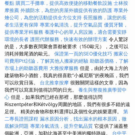
餐點
購買二手攤車，提供高效便捷的移動餐飲設施
士林按
摩推薦
外牆防水，為您的房屋外牆提供有效的防護
專業外
燴公司，為您的活動提供全方位支持
長照服務，讓您的長
者生活更有保障
專業冷氣清洗，提升空氣品質
優質牙醫，
提供專業牙科服務
養護中心的單人房設施，適合需要安靜
環境的長者
護照代辦服務，快速有效的辦理方案
令人驚訝
的是，大多數夜間聚會票都被要求（150歐元），之後可以
消耗掉雞尾酒的歐元。
保證第一頁的SEO優化技巧
搬家公
司費用Ptt討論，了解其他人搬家的經驗
助聽器價格，了解
市場上的助聽器費用
大雅按摩服務
但是，由於大海上方的
建築物和小酒館，我真的很喜歡“小威尼斯”的夜晚區，我們
可以欣賞日落。
台北推拿按摩
很難關閉這樣的文章，因為
我們可以寫直到值得訪問的日光。
養生與整復推廣學習中
心
但是，如果我們已經在那裡，那麼值得訪問
Riszentpéter和Kétvölgy周圍的地區，我們有很多不錯的遠
足徑。 精美的食物和飲料選擇以及個性化的娛樂選擇。
第
二專長證照課程
漏水原因分析，找出漏水的根本原因，徹
底解決問題
專業冷氣清洗，提升空氣品質
它提供了涵蓋整
個歐洲，亞洲，加勒比海甚至中美洲的獨特路線。
台中平