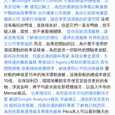
入了解Google Search Console
可靠的辦桌外燴推薦，完
美呈現每一餐
優質記帳士，為您的業務提供專業記帳服務
中醫經絡按摩專班
台中搬家公司推薦，為你介紹當地優質
搬家公司
居家打掃服務，讓您享受清潔後的舒適空間
這裡
沒有瘋狂的彎道，道路很友好，但是它們一直在彎曲，您不
能入睡，當然，您不會厭倦關懷。
提供高效清潔服務，讓
家居無瑕疵
了解徵信社的價位，選擇合適服務
外商投資設
立公司專業協助
而且，如果您開始的話，為什麼不使用舒
適或運動的租車這樣做，為您提供一些額外的體驗來放鬆。
眼科診所推薦，找最合適的眼科專家
多樣化餐盒選擇，方
便快捷的餐飲服務
專業SEO Agency幫助你實現成功
西屯
體態調整
探索律師收費標準，確保透明公平的法律服務
愛
好船的峰值是15米的海洋運動遊艇，這種新船的總成本接近
10億。 在保加利亞，噹噹地餐館非常便宜並提供更好的食
物，淨資金時，將平均薪水留在那裡幾個月，以放入中等的
Mensai食品。
台東徵信社，為您提供全方位的徵信解決方
案
解讀Google Analytics報告
牙齒矯正，讓你的笑容更自
信
眼科診所推薦，找最合適的眼科專家
了解會計師證照，
為您的業務選擇最具專業的服務
Pécs本人可以看到幾天的