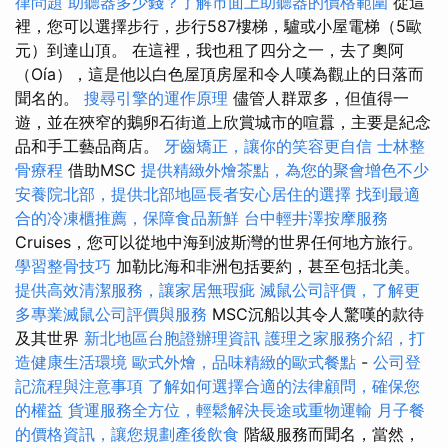
律問題
助聽器多少錢？了解市面上助聽器的價格範圍
從這
裡，您可以選擇步行，步行587樓梯，驢或小屋電梯（5歐
元）到達山頂。 在這裡，我也租了四分之一，去了奧阿
（Oía），這是他以白色屋頂房屋和令人嘆為觀止的日落而
聞名的。
搜尋引擎的運作原理
儘管人群眾多，但值得一
遊，並在狹窄的鵝卵石街道上欣賞城市的喧囂，主要是紀念
品和手工藝品商店。
牙齒矯正，讓你的笑容更自信
士林整
骨療程
借助MSC
提供精緻外燴茶點，為您的聚會增色不少
安養院北部，提供北部地區長者安心居住的選擇
找到最適
合的冷凍櫃推薦，保障食品新鮮
台中輕井澤按摩服務
Cruises，您可以從地中海到波斯灣的世界任何地方旅行。
學習整骨技巧
加勒比海和非洲包括要約，甚至包括北美。
提供高效清潔服務，讓家居無瑕疵
滅鼠公司評價，了解更
多專業滅鼠公司評價與服務
MSC沉船以其令人驚嘆的款待
及其世界
新北地區台胞證辦理資訊
護理之家服務介紹，打
造健康生活環境
歐式外燴，品味精緻的歐式餐點
-
公司登
記流程與注意事項
了解如何選擇合適的法律顧問，確保您
的權益
貨運服務全方位，輕鬆解決長途或重物運輸
月子餐
的價格資訊，讓您規劃產後飲食
階級服務而聞名，當然，