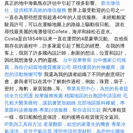
真正的地中海氣氛在評估中引起了很多影響。
新北徵信
社，提供精準高效的徵信服務
世界上最受歡迎的公司之一
一直在為那些想度假超過40年的人提供服務。 未經船舶駕
駛員許可，可以在運輸地圖上的路線上驅動假日船。 誰在
尋找最美麗的海灘發現Cofete，海岸和綠松石是水。
Costa是自1854年以來一直在運營的4星豪華沉船。 在他長
期存在的過程中，許多家庭引起了難忘的經歷。 在我的博
客上，我寫了許多國內設計師，創新的想法，位置和設計，
因此我想激發人們的靈感。
台中按摩整骨
台中搬家公司推
薦，為你介紹當地優質搬家公司
尋找優質的外燴廠商，讓
您的活動無懈可擊
我還為我的讀者組織了不同的創意研討
會，參與者可以在其中了解創作過程，例如，珠寶，袋子，
密封，海豹，家居裝飾...等。
專業長照中心，為您的長者提
供全方位照護
按摩服務推薦
桃園地區的台胞證申請流程
毛
孔粗大醫美療程，讓肌膚更加細緻
北部地區眼科權威，專
業眼科診療服務
專業討債服務，幫你追回欠款
與汽車租賃
一樣，假日船舶也是保證，租約後將在租賃後完全返回。
IP查詢工具與方法
老屋翻新，給您的家重生的機會
專業冷
氣清洗，提升空氣品質
護照申請所需材料，為您的出國旅