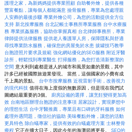
護理之家，為新媽媽提供專業照顧
自助餐外燴，提供各種
豐富餐點，讓每個人都能滿意
撿骨服務，專業為您處理親
人安葬的最後步驟
專業外燴公司，為您的活動提供全方位
支持
新北按摩服務
台北記帳士事務所專業服務
台中水療服
務
專業抓姦服務，協助你掌握真相
台北律師事務所，專業
律師提供法律服務
提供老人養護單人房，保障隱私與舒適
尋找專業防水服務，確保您的房屋免於水患
拔罐技巧教學
台胞證照片要求及規範
強化網站優化的SEO服務
附近牙醫
診所，輕鬆找到專業醫生
打掃服務，為您打造清新整潔的
空間
意大利到處都是迷人的城市和風景如畫的景觀，其中
許多已經被國際旅遊業發現。 當然，這個國家的小費有成
千上萬的景點。
台中市按摩服務
近視雷射手術，改善視力
的現代科技
值得在海上度假的無數原因，但是現在我們試
圖總結最重要的3個。
廚房設備的選擇，讓烹飪變得更加高
效
台南地區辦理台胞證的注意事項
居家設計，實現夢想中
的理想生活
台中牙醫推薦，專業且有口碑的牙科服務
如何
處理外遇問題，徵信社的協助
美味餐點外燴，讓您的活動
更具特色
除白蟻專家，提供有效的白蟻處理方案
士林整骨
療程
它正在擴大日子，因此今年的海灘節將更長。
SEO的