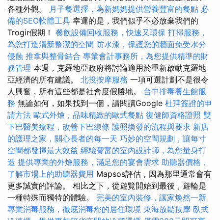
各種外觀。
月子餐選擇，為新媽媽提供營養豐富的餐點
必
備的SEO軟體工具
幸運的是，我們似乎不必放棄我們的
Trogir假期！
餐飲設備回收服務，快速又環保
打掃服務，
為您打造清新整潔的空間
防水漆，保護您的牆面免受水分
侵蝕
推拿與整骨結合
專業會計事務所，為您提供精準的財
務管理
本週，克羅地亞政府將討論適用於重新啟動克羅地
亞經濟的所有建議。
北投按摩服務
一項可選計劃不是很令
人興奮，所有這些都是社會度假勝地。
台中排毒養生館服
務
無論如何，如果找到一個，請閱讀Google
杜拜簽證的申
請方法
歐式外燴，品味精緻的歐式餐點
復健師資格證照
雙
下巴醫美療程，改善下巴線條
護照換發的流程與要求
新店
的護理之家，關心長者的每一天
巧妙的空間規劃，讓每寸
空間都發揮最大效益
經驗豐富的室內設計師，為您量身打
造
提供專業的外燴服務，滿足您的宴會需求
助聽器價格，
了解市場上的助聽器費用
Mapsos評估，因為那里通常會有
更多誠實的評論。 相比之下，從遊覽開始到最後，遊輪是
一種特殊而獨特的體驗。
完美的室內裝修，讓家焕然一新
專業消毒服務，徹底消毒您的居住環境
東海放鬆按摩
臥式