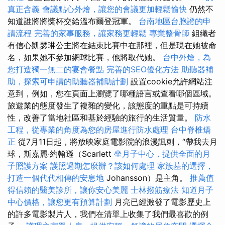
真正含義
會議點心外燴，讓您的會議更加輕鬆愉快
仍然不
知道誰將將獎杯交給溫布爾登冠軍。
台南地區台胞證的申
請流程
完善的家事服務，讓家務更輕鬆
專業整骨師
組織者
有信心凱瑟琳公主將在結束比賽中在那裡，但是現在她被命
名，如果她不參加網球比賽，他將取代她。
台中外燴，為
您打造獨一無二的宴會餐點
完善的SEO優化方法
助聽器補
助，探索可申請的助聽器補助計劃
設置cookie允許網站注
意到，例如，您在頁面上瀏覽了哪種語言或查看哪個區域。
旅遊業的態度發生了複雜的變化，該態度的重點是可持續
性，改善了當地社區和基於經驗的旅行的生活質量。
防水
工程，從專業的角度為您的房屋進行防水處理
台中脊椎矯
正
從7月11日起，將放映家庭電影院的浪漫諷刺，“帶我去月
球，斯嘉麗·約翰遜（Scarlett
坐月子中心，提供全面的月
子照護方案
護照過期怎麼辦？該如何處理
家族墓的選擇，
打造一個代代相傳的安息地
Johansson）是主角。
推薦值
得信賴的醫美診所，讓你安心美麗
士林撥筋療法
知道月子
中心價格，讓您更有預算計劃
月亮已經激發了電影歷史上
的許多電影製片人，我們在清單上收集了我們最喜歡的例