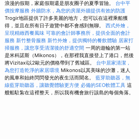
浪漫的假期，家庭假期還是朋友圈子的夏季冒險。
台中平
價按摩服務
外牆防水，為您的房屋外牆提供有效的防護
Trogir地區提供了許多美麗的地方，您可以在這裡乘船獲
得，並且在所有日子遊覽中都不會感到無聊。
西式外燴，
呈現精緻西餐風味
可靠的會計師事務所，提供全面的會計
服務
新竹整骨服務
新竹外燴，提供獨特的餐飲體驗
居家打
掃服務，讓您享受清潔後的舒適空間
一周的遊輪的第一站
是米科諾斯（Mikonos），在那裡我直接登上了港口，然後
將Vizitaxi以2歐元的價格帶到了舊城區。
台中居家清潔，
為您打造乾淨的家居環境
Mikonos以其美味的沙灘，迷人
的風車和始終閃閃發光的夜生活而聞名。
藍芽助聽器，無
線藍芽助聽器，讓聽覺體驗更方便
必備的SEO軟體工具
這
艘船駐紮在這裡整天，所以我有機會旅行該島的每個角落。