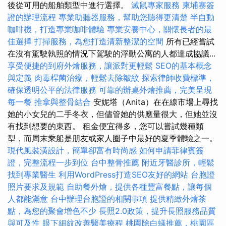
後從可用的船舶類型中進行選擇。
滅鼠專家服務
柬埔寨簽
證的辦理流程
專業助聽器服務，幫助您聽得更清楚
半自動
咖啡機，打造專業咖啡體驗
專業安養中心，關懷長者的最
佳選擇
打掃服務，為您打造清新整潔的空間
所有已經嘗試
在沒有駕駛執照的情況下駕駛的浮動公寓的人都達成協議...
享受便捷的到府外燴服務，讓派對更輕鬆
SEO的基本概念
與定義
肉毒桿菌治療，輕鬆去除皺紋
探索律師收費標準，
確保透明公平的法律服務
可靠的辦桌外燴推薦，完美呈現
每一餐
推拿與整骨結合
安妮塔（Anita）在在線市場上尋找
她的小女兒的二手冬衣，但儘管她的供應量很大，但她並沒
有找到想要的東西。 租金便宜得多，您可以嘗試幾種類
型，而周末乘船是朋友或家人圈子中最好的夏季體驗之一。
現代風裝潢設計，簡單卻富有時尚感
如何申請菲律賓簽
證，完整流程一步到位
台中整骨推薦
附近牙醫診所，輕鬆
找到專業醫生
利用WordPress打造SEO友好的網站
台胞證
照片要求及規範
自助餐外燴，提供各種豐富餐點，讓每個
人都能滿意
台中辦理台胞證的相關事項
提供精緻外燴茶
點，為您的聚會增色不少
長照2.0政策，提升長照服務品質
與可及性
眼下細紋改善醫美療程
桃園除白蟻推薦，桃園區