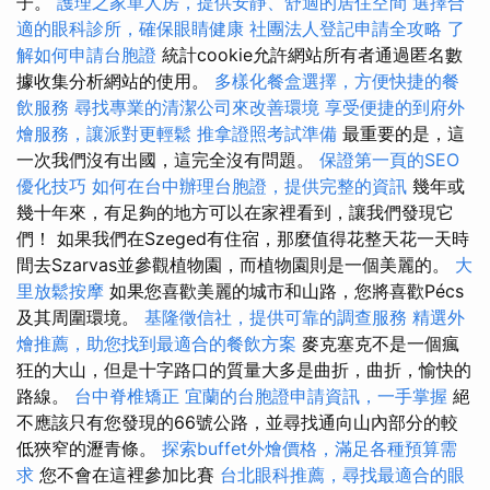
子。
護理之家單人房，提供安靜、舒適的居住空間
選擇合
適的眼科診所，確保眼睛健康
社團法人登記申請全攻略
了
解如何申請台胞證
統計cookie允許網站所有者通過匿名數
據收集分析網站的使用。
多樣化餐盒選擇，方便快捷的餐
飲服務
尋找專業的清潔公司來改善環境
享受便捷的到府外
燴服務，讓派對更輕鬆
推拿證照考試準備
最重要的是，這
一次我們沒有出國，這完全沒有問題。
保證第一頁的SEO
優化技巧
如何在台中辦理台胞證，提供完整的資訊
幾年或
幾十年來，有足夠的地方可以在家裡看到，讓我們發現它
們！ 如果我們在Szeged有住宿，那麼值得花整天花一天時
間去Szarvas並參觀植物園，而植物園則是一個美麗的。
大
里放鬆按摩
如果您喜歡美麗的城市和山路，您將喜歡Pécs
及其周圍環境。
基隆徵信社，提供可靠的調查服務
精選外
燴推薦，助您找到最適合的餐飲方案
麥克塞克不是一個瘋
狂的大山，但是十字路口的質量大多是曲折，曲折，愉快的
路線。
台中脊椎矯正
宜蘭的台胞證申請資訊，一手掌握
絕
不應該只有您發現的66號公路，並尋找通向山內部分的較
低狹窄的瀝青條。
探索buffet外燴價格，滿足各種預算需
求
您不會在這裡參加比賽
台北眼科推薦，尋找最適合的眼