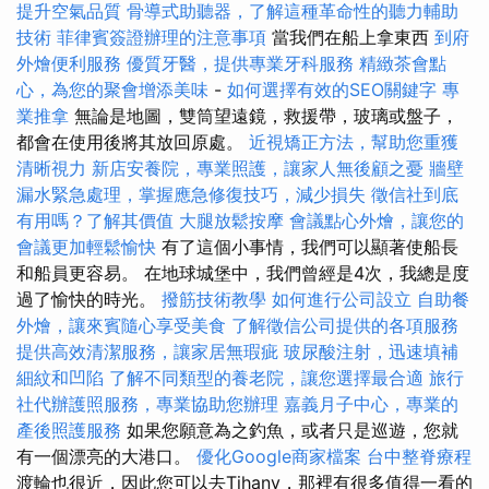
提升空氣品質
骨導式助聽器，了解這種革命性的聽力輔助
技術
菲律賓簽證辦理的注意事項
當我們在船上拿東西
到府
外燴便利服務
優質牙醫，提供專業牙科服務
精緻茶會點
心，為您的聚會增添美味
-
如何選擇有效的SEO關鍵字
專
業推拿
無論是地圖，雙筒望遠鏡，救援帶，玻璃或盤子，
都會在使用後將其放回原處。
近視矯正方法，幫助您重獲
清晰視力
新店安養院，專業照護，讓家人無後顧之憂
牆壁
漏水緊急處理，掌握應急修復技巧，減少損失
徵信社到底
有用嗎？了解其價值
大腿放鬆按摩
會議點心外燴，讓您的
會議更加輕鬆愉快
有了這個小事情，我們可以顯著使船長
和船員更容易。 在地球城堡中，我們曾經是4次，我總是度
過了愉快的時光。
撥筋技術教學
如何進行公司設立
自助餐
外燴，讓來賓隨心享受美食
了解徵信公司提供的各項服務
提供高效清潔服務，讓家居無瑕疵
玻尿酸注射，迅速填補
細紋和凹陷
了解不同類型的養老院，讓您選擇最合適
旅行
社代辦護照服務，專業協助您辦理
嘉義月子中心，專業的
產後照護服務
如果您願意為之釣魚，或者只是巡遊，您就
有一個漂亮的大港口。
優化Google商家檔案
台中整脊療程
渡輪也很近，因此您可以去Tihany，那裡有很多值得一看的