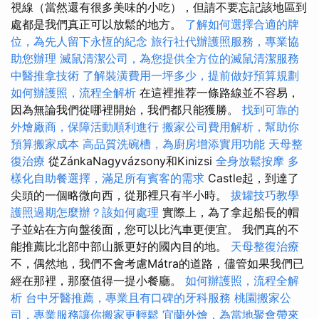
視線（當然還有很多美味的小吃），但請不要忘記該地區到
處都是我們真正可以放鬆的地方。
了解如何選擇合適的牌
位，為先人留下永恆的紀念
旅行社代辦護照服務，專業協
助您辦理
滅鼠清潔公司，為您提供全方位的滅鼠清潔服務
中醫推拿技術
了解裝潢費用一坪多少，提前做好預算規劃
如何辦護照，流程全解析
在這裡推荐一條路線並不容易，
因為無論我們從哪裡開始，我們都只能獲勝。
找到可靠的
外燴廠商，保障活動順利進行
搬家公司費用解析，幫助你
預算搬家成本
高品質洗碗槽，為廚房增添實用功能
天母整
復治療
從ZánkaNagyvázsony和Kinizsi
全身放鬆按摩
多
樣化自助餐選擇，滿足所有賓客的需求
Castle起，到達了
尖頭的一個略微向西，從那裡只有半小時。
拔罐技巧教學
護照過期怎麼辦？該如何處理
實際上，為了拿起船長的帽
子並站在方向盤後面，您可以比汽車更便宜。 我們真的不
能推薦比北部中部山脈更好的國內目的地。
天母整復治療
不，偶然地，我們不會考慮Mátra的道路，儘管如果我們已
經在那裡，那麼值得一提小餐廳。
如何辦護照，流程全解
析
台中牙醫推薦，專業且有口碑的牙科服務
桃園搬家公
司，專業服務讓你搬家更輕鬆
宜蘭外燴，為當地聚會帶來