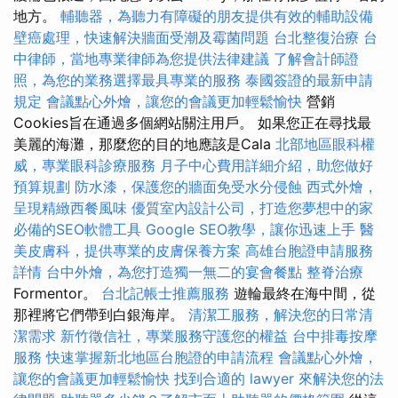
地方。
輔聽器，為聽力有障礙的朋友提供有效的輔助設備
壁癌處理，快速解決牆面受潮及霉菌問題
台北整復治療
台
中律師，當地專業律師為您提供法律建議
了解會計師證
照，為您的業務選擇最具專業的服務
泰國簽證的最新申請
規定
會議點心外燴，讓您的會議更加輕鬆愉快
營銷
Cookies旨在通過多個網站關注用戶。 如果您正在尋找最
美麗的海灘，那麼您的目的地應該是Cala
北部地區眼科權
威，專業眼科診療服務
月子中心費用詳細介紹，助您做好
預算規劃
防水漆，保護您的牆面免受水分侵蝕
西式外燴，
呈現精緻西餐風味
優質室內設計公司，打造您夢想中的家
必備的SEO軟體工具
Google SEO教學，讓你迅速上手
醫
美皮膚科，提供專業的皮膚保養方案
高雄台胞證申請服務
詳情
台中外燴，為您打造獨一無二的宴會餐點
整脊治療
Formentor。
台北記帳士推薦服務
遊輪最終在海中間，從
那裡將它們帶到白銀海岸。
清潔工服務，解決您的日常清
潔需求
新竹徵信社，專業服務守護您的權益
台中排毒按摩
服務
快速掌握新北地區台胞證的申請流程
會議點心外燴，
讓您的會議更加輕鬆愉快
找到合適的 lawyer 來解決您的法