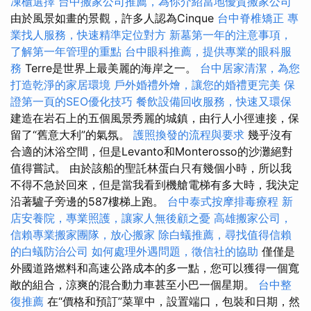
凍櫃選擇
台中搬家公司推薦，為你介紹當地優質搬家公司
由於風景如畫的景觀，許多人認為Cinque
台中脊椎矯正
專
業找人服務，快速精準定位對方
新墓第一年的注意事項，
了解第一年管理的重點
台中眼科推薦，提供專業的眼科服
務
Terre是世界上最美麗的海岸之一。
台中居家清潔，為您
打造乾淨的家居環境
戶外婚禮外燴，讓您的婚禮更完美
保
證第一頁的SEO優化技巧
餐飲設備回收服務，快速又環保
建造在岩石上的五個風景秀麗的城鎮，由行人小徑連接，保
留了“舊意大利”的氣氛。
護照換發的流程與要求
幾乎沒有
合適的沐浴空間，但是Levanto和Monterosso的沙灘絕對
值得嘗試。 由於該船的聖託林蛋白只有幾個小時，所以我
不得不急於回來，但是當我看到機艙電梯有多大時，我決定
沿著驢子旁邊的587樓梯上跑。
台中泰式按摩排毒療程
新
店安養院，專業照護，讓家人無後顧之憂
高雄搬家公司，
信賴專業搬家團隊，放心搬家
除白蟻推薦，尋找值得信賴
的白蟻防治公司
如何處理外遇問題，徵信社的協助
僅僅是
外國道路燃料和高速公路成本的多一點，您可以獲得一個寬
敞的組合，涼爽的混合動力車甚至小巴一個星期。
台中整
復推薦
在“價格和預訂”菜單中，設置端口，包裝和日期，然