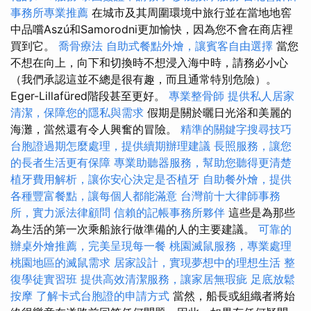
事務所專業推薦
在城市及其周圍環境中旅行並在當地地窖
中品嚐Aszú和Samorodni更加愉快，因為您不會在商店裡
買到它。
喬骨療法
自助式餐點外燴，讓賓客自由選擇
當您
不想在向上，向下和切換時不想浸入海中時，請務必小心
（我們承認這並不總是很有趣，而且通常特別危險）。
Eger-Lillafüred階段甚至更好。
專業整骨師
提供私人居家
清潔，保障您的隱私與需求
假期是關於曬日光浴和美麗的
海灘，當然還有令人興奮的冒險。
精準的關鍵字搜尋技巧
台胞證過期怎麼處理，提供續期辦理建議
長照服務，讓您
的長者生活更有保障
專業助聽器服務，幫助您聽得更清楚
植牙費用解析，讓你安心決定是否植牙
自助餐外燴，提供
各種豐富餐點，讓每個人都能滿意
台灣前十大律師事務
所，實力派法律顧問
信賴的記帳事務所夥伴
這些是為那些
為生活的第一次乘船旅行做準備的人的主要建議。
可靠的
辦桌外燴推薦，完美呈現每一餐
桃園滅鼠服務，專業處理
桃園地區的滅鼠需求
居家設計，實現夢想中的理想生活
整
復學徒實習班
提供高效清潔服務，讓家居無瑕疵
足底放鬆
按摩
了解卡式台胞證的申請方式
當然，船長或組織者將始