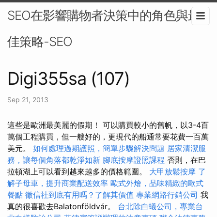
SEO在影響購物者決策中的角色與最
佳策略-SEO
Digi355sa (107)
Sep 21, 2013
這些是歐洲最美麗的假期！ 可以購買較小的舊帆，以3-4百
萬個工程購買，但一艘好的，更現代的船通常要花費一百萬
美元。
如何處理過期護照，簡單步驟解決問題
居家清潔服
務，讓每個角落都乾淨如新
腳底按摩證照課程
否則，在巴
拉頓湖上可以看到越來越多的價格範圍。
大甲放鬆按摩
了
解子母車，提升商業配送效率
歐式外燴，品味精緻的歐式
餐點
徵信社到底有用嗎？了解其價值
專業網路行銷公司
我
真的很喜歡去Balatonföldvár。
台北除白蟻公司，專業台