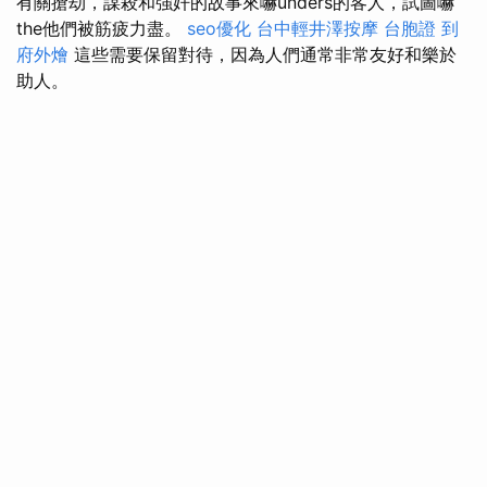
有關搶劫，謀殺和強奸的故事來嚇unders的客人，試圖嚇
the他們被筋疲力盡。
seo優化
台中輕井澤按摩
台胞證
到
府外燴
這些需要保留對待，因為人們通常非常友好和樂於
助人。