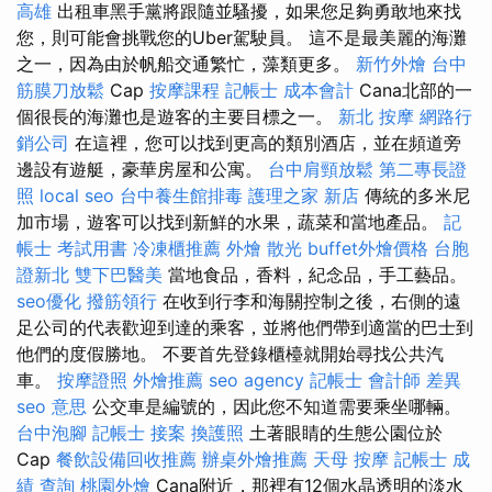
高雄
出租車黑手黨將跟隨並騷擾，如果您足夠勇敢地來找
您，則可能會挑戰您的Uber駕駛員。 這不是最美麗的海灘
之一，因為由於帆船交通繁忙，藻類更多。
新竹外燴
台中
筋膜刀放鬆
Cap
按摩課程
記帳士 成本會計
Cana北部的一
個很長的海灘也是遊客的主要目標之一。
新北 按摩
網路行
銷公司
在這裡，您可以找到更高的類別酒店，並在頻道旁
邊設有遊艇，豪華房屋和公寓。
台中肩頸放鬆
第二專長證
照
local seo
台中養生館排毒
護理之家 新店
傳統的多米尼
加市場，遊客可以找到新鮮的水果，蔬菜和當地產品。
記
帳士 考試用書
冷凍櫃推薦
外燴
散光
buffet外燴價格
台胞
證新北
雙下巴醫美
當地食品，香料，紀念品，手工藝品。
seo優化
撥筋領行
在收到行李和海關控制之後，右側的遠
足公司的代表歡迎到達的乘客，並將他們帶到適當的巴士到
他們的度假勝地。 不要首先登錄櫃檯就開始尋找公共汽
車。
按摩證照
外燴推薦
seo agency
記帳士 會計師 差異
seo 意思
公交車是編號的，因此您不知道需要乘坐哪輛。
台中泡腳
記帳士 接案
換護照
土著眼睛的生態公園位於
Cap
餐飲設備回收推薦
辦桌外燴推薦
天母 按摩
記帳士 成
績 查詢
桃園外燴
Cana附近，那裡有12個水晶透明的淡水