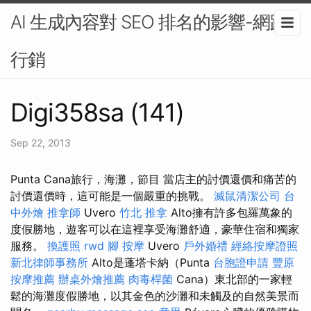
AI 生成內容對 SEO 排名的影響-網路
行銷
Digi358sa (141)
Sep 22, 2013
Punta Cana旅行，海灘，節目 當店主的討價還價和痛苦的
討價還價時，這可能是一個嚴重的挑戰。
滅鼠清潔公司
台
中外燴
推拿師
Uvero
竹北 推拿
Alto擁有許多包羅萬象的
度假勝地，遊客可以在這裡享受海灘舒適，豪華住宿和獨家
服務。
換護照
rwd
腳 按摩
Uvero
戶外婚禮
經絡按摩證照
新北律師事務所
Alto是蓬塔卡納（Punta
台胞證申請
豐原
按摩推薦
辦桌外燴推薦
肉毒桿菌
Cana）東北部的一家輕
鬆的海灘度假勝地，以其金色的沙灘和未觸及的自然美景而