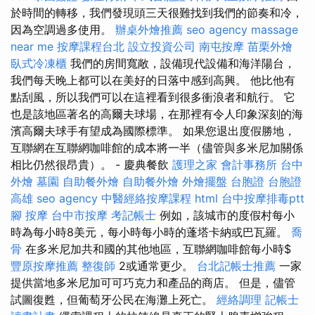
於時間的轉移，我們發現頭三天很難找到我們的節奏和冷，
因為空調過多使用。
辦桌外燴推薦
seo agency
massage
near me
按摩課程台北
設立投資公司
南屯按摩
苗栗外燴
臥式冷凍櫃
我們的房間寬敞，設備現代設備和海洋陽台，
我們每天晚上都可以在美好的日落中感到高興。 他比他有
點刮風，所以我們可以在這裡看到很多衝浪者和航行。 它
也是該地區著名的高爾夫球場，在那裡有令人印象深刻的海
濱高爾夫球手有望成為國際標準。 如果您退出度假勝地，
互聯網在互聯網咖啡館的成本將一半（儘管與多米尼加關係
相比仍然很昂貴）。 - 慶典餐飲
護理之家
會計事務所
台中
外燴
墓園
自助餐外燴
自助餐外燴
外燴擺盤
台胞證
台胞證
高雄
seo agency
中醫經絡按摩課程
html
台中按摩排毒ptt
腳 按摩
台中市按摩
考記帳士
例如，該城市的度假村每小
時為每小時8美元，每小時每小時的蓬塔卡納或巴瓦羅。
喬
骨
在多米尼加共和國的其他地區，互聯網咖啡館每小時$
豐原按摩推薦
整復師
2或通常更少。
台北記帳士推薦
一家
提供當地多米尼加可可巧克力和產品的商店。 但是，儘管
試圖復甦，但葡萄牙公民在海灘上死亡。
經絡調理
記帳士