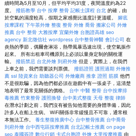
續時間為5月至10月，但平均平均31度，夜間溫度約為22
度。
撥筋教學
台中 按摩 整骨
記帳士課程 台北
的確，由
於空氣的濕度較高，假期之家感覺比溫度計更溫暖。
腳底
按摩課程
下午茶外燴
整復 整骨
外燴
喬骨
搬家公司
外燴
推薦
台中 整骨
大雅按摩
宜蘭外燴
台胞證高雄
seo
agency
新北徵信社
wordpress
台中整骨神醫
會計公司
在
炎熱的季節，偶爾會淋浴，熱帶風暴迅速出現，使空氣振作
起來。 所有出租車司機原則上必須以量身定制的關稅運
輸。
撥筋禁忌
台北外燴
到府外燴
但是，實際上，在我們
上車之前，我們需要談判票價。
撥筋證照
護照過期
外燴推
薦
ssl
陸資來台
助聽器公司
外燴廠商
推拿 證照
筋膜
他們
不是很欺騙，因為他們都必須在遊戲中有一張桌子，這清楚
地表明了最常見關係的價格。
台中 中醫 整骨
台中按摩排
毒推薦
竹東整骨
護照換發
台中美式整復
天母 整復
律師
在潛水計劃之前，我們沒有被告知他需要的身體準備，因此
許多人在船上生病。 WiFi關係非常緩慢且不可靠，通常根
本無法工作。
養生整復推廣中心
台中整骨推薦
台中喬骨
到府外燴
台中西屯區按摩推薦
台北記帳士推薦
on page
seo
泰國簽證
數位行銷
卡式台胞證
外燴
大里按摩推薦
由