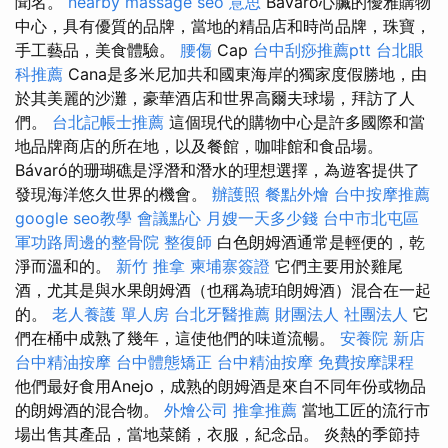
聞名。
nearby massage
seo 意思
Bávaro心臟的優雅購物
中心，具有優質的品牌，當地的精品店和時尚品牌，珠寶，
手工藝品，美食體驗。
腰傷
Cap
台中刮痧推薦ptt
台北眼
科推薦
Cana是多米尼加共和國東海岸的獨家度假勝地，由
於其美麗的沙灘，豪華酒店和世界高爾夫球場，拜訪了人
們。
台北記帳士推薦
這個現代的購物中心是許多國際和當
地品牌商店的所在地，以及餐館，咖啡館和食品場。
Bávaró的珊瑚礁是浮潛和潛水的理想選擇，為遊客提供了
發現海洋悠久世界的機會。
辦護照
餐點外燴
台中按摩推薦
google seo教學
會議點心
月嫂一天多少錢
台中市北屯區
軍功路周邊的整骨院
整復師
白色朗姆酒通常是輕便的，乾
淨而溫和的。
新竹 推拿
柬埔寨簽證
它們主要用於雞尾
酒，尤其是與水果朗姆酒（也稱為琥珀朗姆酒）混合在一起
的。
老人養護 單人房
台北牙醫推薦
財團法人 社團法人
它
們在桶中成熟了幾年，這使他們的味道流暢。
安養院 新店
台中精油按摩
台中體態矯正
台中精油按摩
免費按摩課程
他們最好食用Anejo，成熟的朗姆酒是來自不同年份或物品
的朗姆酒的混合物。
外燴公司
推拿推薦
當地工匠的流行市
場出售其產品，當地菜餚，衣服，紀念品。 炎熱的季節持