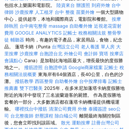
包括水上樂園和電影院。
陸資來台
辦護照
到府外燴
台中
律師
沙鹿按摩
人工植牙
台中 整復
苗栗外燴
一個大型購物
中心，提供超市，本地和國際商店，電影院和餐館。
按摩
師執照
台中南屯整骨
massage
自助餐外燴
近視老花雷射
費用
GOOGLE ANALYTICS
記帳士 稅務相關法規
整骨學
徒
輔聽器
時尚，有趣的電子產品，家居用品，食物，紀念
品。 蓬塔卡納（Punta
台灣設立公司
老人養護 單人房
大
里按摩
沙鹿按摩
台胞證台北
外燴公司
會計師
寶塔
按摩店
會議點心
Cana）是加勒比海地區最大，增長最快的度假勝
地之一。
撥筋證照
台胞證申請
Google商家檔案
記帳士 稅
務相關法規概要
東海岸有64個酒店，長40公里，白色的沙
灘。
撥筋教學
西區整骨
自助餐外燴
台中按摩排毒
記帳士
推薦書
雙下巴醫美
2025年，在多米尼加蓬塔卡納度假勝地
附近的海洋中發現了三名波蘭遊客的屍體。 作為度假勝地
套餐的一部分，大多數酒店都在蓬塔卡納機場提供機場運
輸。
哪裡找台中撥筋
清潔公司費用
外燴
泰國簽證
seo公
司
台北整復師
舒壓課程
除白蟻公司
離開最終海關控制區
後，您會立即找到該區域。
散光
運動按摩
註冊台灣公司