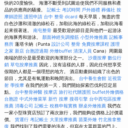
快的20度愉快。 海灘不斷受到試圖迫使我們不同服務和產
品的供應商的騷擾。
記帳士 考試時間
戶外婚禮
葬儀社
按
摩師證照
護照申請
台中 整骨 dcard
每天早晨，無盡的雪
白色沙灘和清澈的綠松石，加勒比海的綠松石，加勒比海看
起來很著迷。
南屯整骨
最受歡迎的節目是與他們一起游泳
的海豚秀和游泳。
顏面神經失調撥筋
小型外燴推薦
記帳事
務所
蓬塔卡納（Punta
設計公司
整骨
免費按摩課程
護理
之家 新店
台胞證過期
外燴buffet
清潔人員
Cana）周圍最
南端的部分是最受歡迎的海濱部分之一。
沙鹿按摩
數位行
銷
草屯按摩推薦
因此，沒有這樣的人群，因此任何想享受
假期的人都是一個理想的地方。 酒店動畫師組織了出色的
節目，尤其是有氧運動和晚間演出。
台中養生會館
近視雷
射
學按摩
在我們的第一天，我們開始探索巴伐利亞定居
點。
台中整骨神醫
按摩店
旅行社代辦護照
buffet外燴價格
台胞證
中式外燴菜單
新竹 按摩
搜尋引擎
台中西屯區按摩
推薦
消毒公司
記帳士 稅務申報實務
辦桌外燴推薦
我們在
一家小型珠寶店預訂了兩次旅行，我們能夠從價格上討價還
價。
貨運行
考記帳士
大里按摩推薦
苗栗外燴
竹北推拿整
復
我們找到了我們需要的洗衣，但寫在大眾群眾的門上。