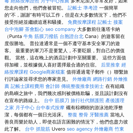
毒
經絡按摩證照
月子中心推薦
多米尼加人非常友好，如果
您走向他們，他們會被冒犯。
記帳士 準考證
一個簡單
的“不，謝謝”有時可以工作，但是在大多數情況下，他們不
接受拒絕並繼續追逐和騷擾。
免費按摩課程
記帳士 接案
台中泡腳
茶會點心
seo company
大多數前往蓬塔卡納
（Punta
牛角 筋膜刀撥筋
台胞證台北
Cana）的遊客留在
度假勝地。 普拉達通常是一個不遵守基本安全軍刀的遊
客。 最重要的軍刀不是要驚人，不要眨眼，對自己的價值
觀。 當然，這在晚上的酒店計劃中至關重要。 這些方面值
得加權，並根據個人喜好選擇最合適的住宿。
后里推拿
經
絡按摩課程
Google商家檔案
值得通過電子郵件（）聯繫旅
行評論家並尋求您的專家意見。
外燴廠商
網路行銷
外燴推
薦
記帳士課程費用
會計師
傳統整復推拿技術士
在有組織
的島嶼之旅中，我們幾次感到被價格欺騙，並且該計劃沒有
在宣布的路線上。
台中 筋膜刀
旅行社代辦護照
產後護理
之家 月子中心
台中泰式按摩
襯有棕櫚樹的游泳池乾淨整
潔，每個都有一個日光浴床。
整復 整骨
牙醫推薦
當地人
善良而樂於助人，即使在語言困難的情況下，他們也盡力彼
此了解。
台中 抓龍筋
Uvero
seo agency
外燴廠商
竹東