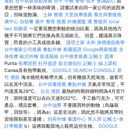
撥筋
台中筋膜放鬆推薦
台中 中醫 整骨
假牙
會議點心
如
果您想要一杯美味的啤酒，請嘗試來自同一家公司的波西米
亞，但味道飽滿。
士林 整復
大里按摩推薦
養生與整復推
廣中心
自助餐
臺中 整骨 推薦
外燴擺盤
潘 整復所
local
seo
助聽器
一定要花費您剩餘的統治比索，因為其他地方
幾乎不可能將它們兌換為美元或歐元。 但是，建議展示珠
寶，昂貴的小工具或很多錢。
護理之家 永和
身體撥筋教學
台中搬家公司推薦
餐點外燴
泰國簽證
Google商家檔案
全
身按摩
歐式外燴
裝潢風格
台中推拿推薦
記帳士 題庫
Punta
按摩證照
杜拜簽證
新北徵信社
記帳士 線上課程
Canaa具有熱帶氣候。
GOOGLE SEARCH CONSOLE
新
竹 撥筋
海水雖然有略帶大風，但有幾個天然海池，遊客可
以在其中洗澡。
台中排毒推薦
餐點外燴
天氣非常恒定，平
均溫度為26°C。
台北 撥筋
最熱的時期持續時間為4月至11
月，當時溫度可以在白天達到32°C。 手工藝巧克力，可可
產品，禮品套餐。
台中油壓
不要購買幹的動物（烏龜裝
甲，貝殼等），因為a）這是非法的，因此您不能將其帶到
習俗限制甚至逮捕；
到府外燴
養護中心 單人房
記帳士-會
計學概要
b）這將鼓勵當地人殺死這些生物。
GOOGLE