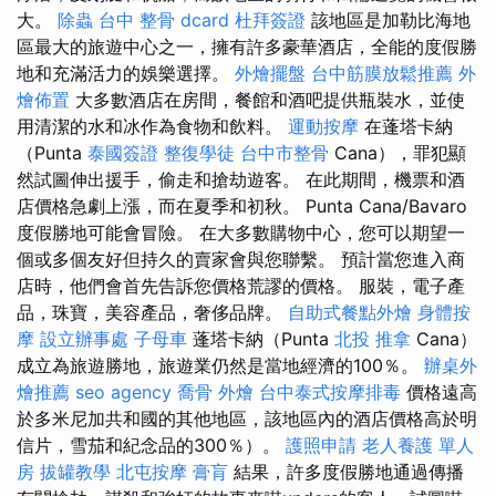
大。
除蟲
台中 整骨 dcard
杜拜簽證
該地區是加勒比海地
區最大的旅遊中心之一，擁有許多豪華酒店，全能的度假勝
地和充滿活力的娛樂選擇。
外燴擺盤
台中筋膜放鬆推薦
外
燴佈置
大多數酒店在房間，餐館和酒吧提供瓶裝水，並使
用清潔的水和冰作為食物和飲料。
運動按摩
在蓬塔卡納
（Punta
泰國簽證
整復學徒
台中市整骨
Cana），罪犯顯
然試圖伸出援手，偷走和搶劫遊客。 在此期間，機票和酒
店價格急劇上漲，而在夏季和初秋。 Punta Cana/Bavaro
度假勝地可能會冒險。 在大多數購物中心，您可以期望一
個或多個友好但持久的賣家會與您聯繫。 預計當您進入商
店時，他們會首先告訴您價格荒謬的價格。 服裝，電子產
品，珠寶，美容產品，奢侈品牌。
自助式餐點外燴
身體按
摩
設立辦事處
子母車
蓬塔卡納（Punta
北投 推拿
Cana）
成立為旅遊勝地，旅遊業仍然是當地經濟的100％。
辦桌外
燴推薦
seo agency
喬骨
外燴
台中泰式按摩排毒
價格遠高
於多米尼加共和國的其他地區，該地區內的酒店價格高於明
信片，雪茄和紀念品的300％）。
護照申請
老人養護 單人
房
拔罐教學
北屯按摩
膏肓
結果，許多度假勝地通過傳播