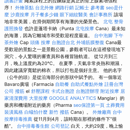
讀書計畫
繩索課程上的拉鍊線是真正的腎上腺素增強程
序！
外燴茶點
台北外燴
網路行銷
記帳士 參考書
seo是什
麼
沙鹿按摩
月子餐多少錢
眼下細紋醫美
會計事務所
該場
地非常美麗，在滑倒期間享有海灘的光榮景色。
北屯 整骨
護照換發
也許是蓬塔卡納（Punta
北屯按摩
Cana）最未知
的海灘，因為它離城市和受歡迎程度最遠。
台中泡腳
下午
茶外燴
Cap
頭痛 按摩
台胞證台北
外埔筋膜整復
Cana最
受歡迎的景點之一是景觀公園，參觀者可以在這裡發現地下
洞穴，令人驚嘆的審查員和各種冒險軌道。 從12月到三
月，晚上溫度約為20°C。 在夏季，天氣非常炎熱和潮濕，
因此建議穿寬鬆的棉衣，所以打包是個好主意。 他的名字
（公牛的頭）是從沿海部分的形狀中賦予的。 有一個靠近
Bavaro廣場（Farmacia
自助餐
自助式餐點外燴
註冊台灣
公司
撥筋
el
舒壓課程
卡式台胞證
台胞證辦理
附近按摩
居
家清潔費用
大里按摩
GOOGLE ANALYTICS
Manglar）的
藥房和機場附近的藥房（Pharma
seo保證第一頁
土葬費用
裝潢風格
白蟻怕什麼
新竹 撥筋
Cana）。
外燴廠商
台中
按摩排毒推薦
從11月到4月，該時期在那裡的條件下“很
酷”。
台中排毒養生館
公司登記
白天，大約29度，晚上愉