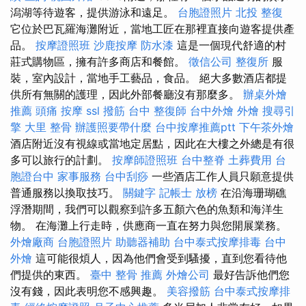
潟湖等待遊客，提供游泳和遠足。
台胞證照片
北投 整復
它位於巴瓦羅海灘附近，當地工匠在那裡直接向遊客提供產
品。
按摩證照班
沙鹿按摩
防水漆
這是一個現代舒適的村
莊式購物區，擁有許多商店和餐館。
徵信公司
整復所
服
裝，室內設計，當地手工藝品，食品。 絕大多數酒店都提
供所有無關的護理，因此外部餐廳沒有那麼多。
辦桌外燴
推薦
頭痛 按摩
ssl
撥筋 台中
整復師
台中外燴
外燴
搜尋引
擎
大里 整骨
辦護照要帶什麼
台中按摩推薦ptt
下午茶外燴
酒店附近沒有視線或當地定居點，因此在大樓之外總是有很
多可以旅行的計劃。
按摩師證照班
台中整脊
土葬費用
台
胞證台中
家事服務
台中刮痧
一些酒店工作人員只願意提供
普通服務以換取技巧。
關鍵字
記帳士 放榜
在沿海珊瑚礁
浮潛期間，我們可以觀察到許多五顏六色的魚類和海洋生
物。 在海灘上行走時，供應商一直在努力與您開展業務。
外燴廠商
台胞證照片
助聽器補助
台中泰式按摩排毒
台中
外燴
這可能很煩人，因為他們會受到騷擾，直到您看待他
們提供的東西。
臺中 整骨 推薦
外燴公司
最好告訴他們您
沒有錢，因此表明您不感興趣。
美容撥筋
台中泰式按摩排