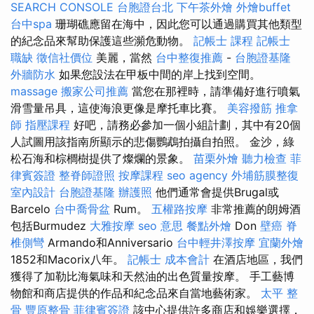
SEARCH CONSOLE
台胞證台北
下午茶外燴
外燴buffet
台中spa
珊瑚礁應留在海中，因此您可以通過購買其他類型
的紀念品來幫助保護這些瀕危動物。
記帳士 課程
記帳士
職缺
徵信社價位
美麗，當然
台中整復推薦
-
台胞證基隆
外牆防水
如果您設法在甲板中間的岸上找到空間。
massage
搬家公司推薦
當您在那裡時，請準備好進行噴氣
滑雪量吊具，這使海浪更像是摩托車比賽。
美容撥筋
推拿
師
指壓課程
好吧，請務必參加一個小組計劃，其中有20個
人試圖用該指南所顯示的悲傷鸚鵡拍攝自拍照。 金沙，綠
松石海和棕櫚樹提供了燦爛的景象。
苗栗外燴
聽力檢查
菲
律賓簽證
整脊師證照
按摩課程
seo agency
外埔筋膜整復
室內設計
台胞證基隆
辦護照
他們通常會提供Brugal或
Barcelo
台中喬骨盆
Rum。
五權路按摩
非常推薦的朗姆酒
包括Burmudez
大雅按摩
seo 意思
餐點外燴
Don
壁癌
脊
椎側彎
Armando和Anniversario
台中輕井澤按摩
宜蘭外燴
1852和Macorix八年。
記帳士 成本會計
在酒店地區，我們
獲得了加勒比海氣味和天然油的出色質量按摩。 手工藝博
物館和商店提供的作品和紀念品來自當地藝術家。
太平 整
骨
豐原整骨
菲律賓簽證
該中心提供許多商店和娛樂選擇，