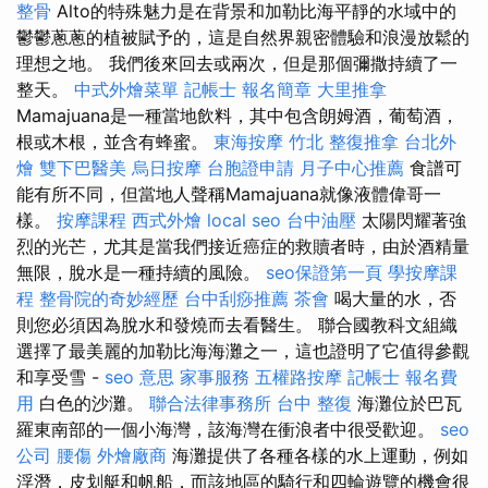
整骨
Alto的特殊魅力是在背景和加勒比海平靜的水域中的
鬱鬱蔥蔥的植被賦予的，這是自然界親密體驗和浪漫放鬆的
理想之地。 我們後來回去或兩次，但是那個彌撒持續了一
整天。
中式外燴菜單
記帳士 報名簡章
大里推拿
Mamajuana是一種當地飲料，其中包含朗姆酒，葡萄酒，
根或木根，並含有蜂蜜。
東海按摩
竹北 整復推拿
台北外
燴
雙下巴醫美
烏日按摩
台胞證申請
月子中心推薦
食譜可
能有所不同，但當地人聲稱Mamajuana就像液體偉哥一
樣。
按摩課程
西式外燴
local seo
台中油壓
太陽閃耀著強
烈的光芒，尤其是當我們接近癌症的救贖者時，由於酒精量
無限，脫水是一種持續的風險。
seo保證第一頁
學按摩課
程
整骨院的奇妙經歷
台中刮痧推薦
茶會
喝大量的水，否
則您必須因為脫水和發燒而去看醫生。 聯合國教科文組織
選擇了最美麗的加勒比海海灘之一，這也證明了它值得參觀
和享受雪 -
seo 意思
家事服務
五權路按摩
記帳士 報名費
用
白色的沙灘。
聯合法律事務所
台中 整復
海灘位於巴瓦
羅東南部的一個小海灣，該海灣在衝浪者中很受歡迎。
seo
公司
腰傷
外燴廠商
海灘提供了各種各樣的水上運動，例如
浮潛，皮划艇和帆船，而該地區的騎行和四輪遊覽的機會很