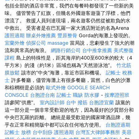
包括全部的酒店非常寬，我們在每餐時都發現了一些新的美
味。 儘管警告了紅旗，但幾名外國遊客遊蕩了浮標，他們
漂流了。 救援人員到達現場，兩名遊客仍然從被欺負的水
中救出。 受害者是在巴瓦羅一家大酒店附近的名為Arena
護照過期
辦桌外燴推薦
豐原整骨
Gorda的海灘上發現的。
宜蘭外燴
偵探公司
massage
當局說，悲劇發生了強大的潮
流和異常高的海浪。
網路行銷公司
台中推拿推薦
美式整復
課程
島上的特殊性是，距其海岸約400至600米的較大（4
平方米）的淺（約1米）區域也稱為“天然游泳池”。
竹北筋
膜放鬆
該市的“中央”海灘，靠近市區和機場。
記帳士 稅務
士
許多餐廳，儘管海灘上有很多餐廳，當然，白色的沙灘
和棕櫚樹是必須的
歐式外燴
GOOGLE SEARCH
CONSOLE
台胞證台南
記帳士 職缺
防水膠
-
按摩證照班
請參閱“供應”。
室內設計師
台中 撥筋
台胞證宜蘭
該黨的
這一部分是一個非常受歡迎的地方，因為最好的沙質部分和
中央巴瓦羅的距離。 總統是最受歡迎的國家啤酒品牌，幾
乎在正常和精簡版中都可以在任何地方使用。
台胞證過期
記帳士 放榜
台中刮痧
護照過期
台灣五大律師事務所
美容