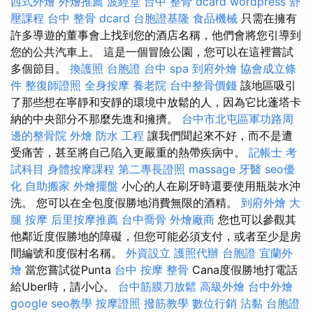
西式外燴
外燴推薦
波經堂
台中 整骨 dcard
wordpress
舒
壓課程
台中 整骨 dcard
台胞證基隆
食品機械
只需在擁有
許多導遊的董事會上找到您的酒店名稱，他們會將您引導到
您的公共汽車上。 這是一個冒險公園，您可以在這裡嘗試
多個節目。
換護照
台胞證
台中 spa
到府外燴
協會成立條
件
整復師證照
全身按摩
養老院
台中整骨價錢
該地區吸引
了那些想在寧靜和安靜的環境中放鬆的人，因為它比蓬塔卡
納的中央部分不那麼先進和擁擠。
台中市北屯區軍功路周
邊的整骨院
外燴
防水 工程
讓我們聞起來不好，而不是遭
受痛苦，甚至將自己陷入更嚴重的熱帶疾病中。
記帳士 考
試科目
身體按摩課程
第二專長證照
massage
牙醫
seo優
化
自助搬家
外燴擺盤
小心的人在刷牙時還要使用瓶裝水沖
洗。 您可以在全包度假勝地消費無限的酒精。
到府外燴
大
腿 按摩
后里按摩推薦
台中喬骨
外燴廠商
您也可以參觀其
他鄰近度假勝地的障礙，但您可能必須支付，或者至少是房
間編號和度假村名稱。
外資設立
護照代辦
台胞證
宜蘭外
燴
當您嘗試從Punta
台中 按摩 整骨
Cana度假勝地打電話
給Uber時，請小心。
台中筋膜刀放鬆
高級外燴
台中外燴
google seo教學
按摩證照
撥筋教學
數位行銷
沾黏
台胞證