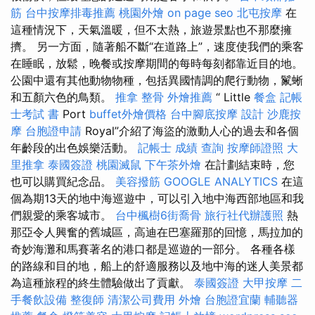
筋
台中按摩排毒推薦
桃園外燴
on page seo
北屯按摩
在
這種情況下，天氣溫暖，但不太熱，旅遊景點也不那麼擁
擠。 另一方面，隨著船不斷“在道路上”，速度使我們的乘客
在睡眠，放鬆，晚餐或按摩期間的每時每刻都靠近目的地。
公園中還有其他動物物種，包括異國情調的爬行動物，鬣蜥
和五顏六色的鳥類。
推拿 整骨
外燴推薦
“ Little
餐盒
記帳
士考試 書
Port
buffet外燴價格
台中腳底按摩
設計
沙鹿按
摩
台胞證申請
Royal”介紹了海盜的激動人心的過去和各個
年齡段的出色娛樂活動。
記帳士 成績 查詢
按摩師證照
大
里推拿
泰國簽證
桃園滅鼠
下午茶外燴
在計劃結束時，您
也可以購買紀念品。
美容撥筋
GOOGLE ANALYTICS
在這
個為期13天的地中海巡遊中，可以引入地中海西部地區和我
們親愛的乘客城市。
台中楓樹6街喬骨
旅行社代辦護照
熱
那亞令人興奮的舊城區，高迪在巴塞羅那的回憶，馬拉加的
奇妙海灘和馬賽著名的港口都是巡遊的一部分。 各種各樣
的路線和目的地，船上的舒適服務以及地中海的迷人美景都
為這種旅程的終生體驗做出了貢獻。
泰國簽證
大甲按摩
二
手餐飲設備
整復師
清潔公司費用
外燴
台胞證宜蘭
輔聽器