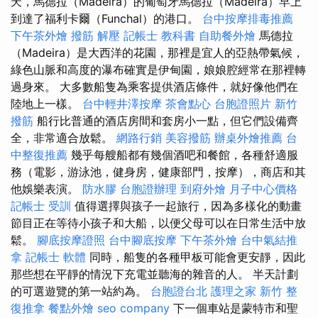
天，馬德拉（Madeira）的葡萄牙馬德拉（Madeira）早上
到達了福利卡爾（Funchal）的港口。
台中按摩排毒推薦
下午茶外燴
撥筋 解壓
記帳士 教科書
自助餐外燴
馬德拉
（Madeira）是大西洋的花園，那裡是宜人的亞熱帶氣候，
綠色山脈和高度的瀑布確實是伊甸園，娘娘腔經常在那裡轉
過身來。 大多數船隻為乘客提供酒店條件，就好像他們在
陸地上一樣。
台中輕井澤按摩
茶會點心
台胞證照片
新竹
撥筋
船行比普通的酒店房間和套房小一點，但它們設備齊
全，非常適合放鬆。
網路行銷
美容撥筋
辦桌外燴推薦
台
中整復推薦
幾乎每艘船都有幾個酒吧和餐館，各種舒適服
務（電影，游泳池，健身房，健康部門，按摩），商店和其
他娛樂表演。
防水膠
台胞證辦理
到府外燴
月子中心價格
記帳士 受訓
值得選擇與孩子一起旅行，因為多樣化的動畫
節目正在等待小孩子和大船，以便父母可以在日常生活中放
鬆。
腳底按摩證照
台中腳底按摩
下午茶外燴
台中氣結推
拿
記帳士 軟體
同時，船隻的各種甲板可能會更安靜，因此
那些想在平靜的情況下充電並聽海的雜音的人。 半天計劃
的可選遊覽的第一站約為。
台胞證台北
護理之家
新竹 整
復推拿
餐點外燴
seo company
下一個車站是蒙特市和聖