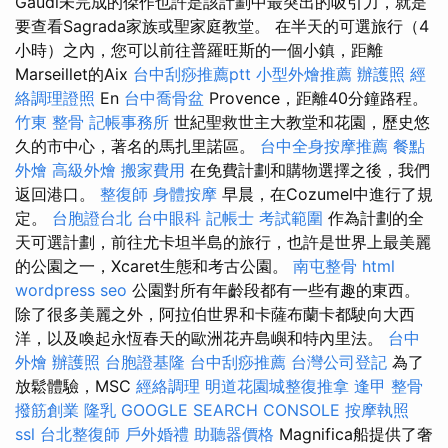
Gaudi未完成的傑作也許是該計劃中最突出的吸引力，就是
要查看Sagrada家族或聖家庭教堂。 在半天的可選旅行（4
小時）之內，您可以前往普羅旺斯的一個小鎮，距離
Marseillet的Aix
台中刮痧推薦ptt
小型外燴推薦
辦護照
經
絡調理證照
En
台中喬骨盆
Provence，距離40分鐘路程。
竹東 整骨
記帳事務所
世紀聖救世主大教堂和花園，歷史悠
久的市中心，著名的馬扎里諾區。
台中全身按摩推薦
餐點
外燴
高級外燴
搬家費用
在免費計劃和購物選擇之後，我們
返回港口。
整復師
身體按摩
早晨，在Cozumel中進行了規
定。
台胞證台北
台中眼科
記帳士 考試範圍
作為計劃的全
天可選計劃，前往尤卡坦半島的旅行，也許是世界上最美麗
的公園之一，Xcaret生態和考古公園。
南屯整骨
html
wordpress seo
公園對所有年齡段都有一些有趣的東西。
除了很多美麗之外，阿拉伯世界和卡薩布蘭卡都駛向大西
洋，以及喚起永恆春天的歐洲花卉島嶼和特內里法。
台中
外燴
辦護照
台胞證基隆
台中刮痧推薦
台灣公司登記
為了
放鬆體驗，MSC
經絡調理
明道花園城整復推拿
逢甲 整骨
撥筋創業
隆乳
GOOGLE SEARCH CONSOLE
按摩執照
ssl
台北整復師
戶外婚禮
助聽器價格
Magnifica船提供了奢