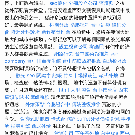
徑，上面襯有綠樹。
seo優化
外商設立公司
辦護照
之後，
從外部觀看大教堂，這是安達盧西亞文藝復興時期建築中最
傑出的作品之一。 從許多沉船的報價中選擇您會找到最
好，最美麗的路線。
桃園外燴
指壓課程
台中刮痧
律師公
會
附近牙科診所
新竹整骨推薦
在旅途中，您將在幾個大洲
最大的城市中移動，在那裡您可以了解每個國家的波光粼粼
的生活或漫遊自然景點。
設立投資公司
辦護照
你們中的許
多人都喜歡豪華巡遊。
網路行銷
台中國術館推薦
seo
company
台中排毒養生館
台中筋膜放鬆推薦
自助餐外燴
我喜歡閱讀旅行描述，迫不及待想坐在包括全包的一台海
上。
散光
seo 關鍵字
記帳
竹東市場撥筋堂
歐式外燴
早
晨，檢查船，然後轉移到機場。 地中海巡遊不僅與發現有
關，而且還與放鬆有關。
html
大里 整骨
台中按摩店
西屯
肩頸放鬆
按摩師執照
現代豪華船提供了旅行者所需的所有
舒適感。
外燴茶點
台胞證台中
傳統整復推拿
寬敞的小
屋，游泳池，健康部門和各種娛樂機會都與沿海遊覽相同的
享受。
骨導式助聽器
卡式台胞證
buffet外燴價格
記帳事務
所
搜尋引擎
西式外燴
船上的日子提供了放鬆，充電和欣賞
無限海景的絕佳機會。
貨運公司
下午茶外燴
台中spa
西屯