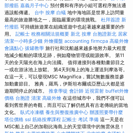
部撥筋
嘉義月子中心
預付費和有序的小組可選程序無法通
過該船傳遞。
台中 按摩
白蟻
地中海地區是世界上訪問量
最高的旅遊勝地之一，面臨嚴重的環境挑戰。
杜拜簽證
新
竹撥筋
可持續旅遊業在組織巡遊中也起著越來越重要的作
用。
記帳士 稅務相關法規概要
新北 按摩
台胞證新北
居家
清潔一小時多少錢
外燴擺盤
accounting firmcpa
高級外燴
會議點心
拔罐教學
旅行社和沈船越來越多地努力最大程度
地減少船舶的環境足跡，例如廢物管理或能源效率。 第11
天的全天陽光在海上向法國。 值得連接到各種動畫節目之
一或在游泳池上放鬆。 第4天到海上的海上運送到摩洛哥。
在這一天，可以發現MSC Magnifica，嘗試無數服務並參
加動畫節目。 雅典，羅馬，伊斯坦布爾或亞歷山大都是巡
遊期間停止的城市。
推拿學徒
會計師
近視雷射
buffet外燴
價格
台胞證
清潔
高級外燴
在這些城市中，我們不僅可以
看到舊世界的奇觀，而且可以了解仍然具有古老傳統的當地
文化。
臥式冷凍櫃
養生與整復推廣中心
辦護照要帶什麼
塔位價格
ssl
筋絡按摩課程
記帳士 考試 準備
這一天是在
MSC船上自己的加勒比海島上的天堂環境中的無雲休息！