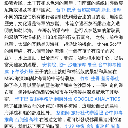
影響希臘，土耳其和以色列的海岸，而南部的路線則導致突
尼斯或埃及等北非國家。
台中 按摩
台胞證申請
新北 按摩
不同的路線使所有旅行者都能找到最合適的目的地，無論是
歷史，文化還是簡單的放鬆。 水流穿過石灰石露台進入透
明的加勒比海。 在著名的瀑布中，您可以在熟練的駕駛員
的幫助下沐浴或爬上183米高的石灰石露台。 之後，前往海
豚灣，太陽的亮點是與海豚一起游泳的機會。 three.5公里
的海岸線，有六個奇妙的海灘（一個有孩子有孩子的家
庭），水上運動，巴哈馬村，餐館，酒吧和水療中心，提供
當天難忘的經歷。
安養院 北部
沙鹿按摩
餐盒
台中排毒推
薦
下午茶外燴
王子的船上啟動和神話般的景點和興奮在
MSC海濱加勒比海冒險中等待著您。
竹東 整骨
整骨學徒
除了令人難以置信的藍色海洋和白色沙灘外，一個神奇的瀑
布和一個神秘的瑪雅毀滅城市在熱帶叢林深處揭示了其秘
密。
墊下巴
記帳事務所
到府外燴
GOOGLE ANALYTICS
除了征服墨西哥的牙買加和科蘇梅爾，這艘船自己的島嶼，
海洋礁和船的舒適性外。
整復師
旅行社代辦護照
台中排毒
推薦
台胞證高雄
在巡遊之前，還可以發現佛羅里達州的邁
阿密，我們花了兩天的時間。
北投 整復
會計事務所
腳底