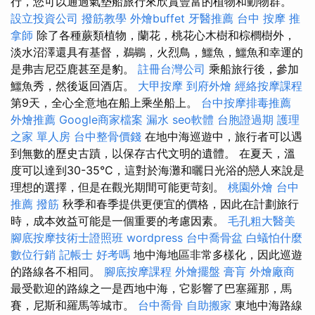
行，您可以通過氣墊船旅行來欣賞豐富的植物和動物群。
設立投資公司
撥筋教學
外燴buffet
牙醫推薦
台中 按摩
推
拿師
除了各種蕨類植物，蘭花，桃花心木樹和棕櫚樹外，
淡水沼澤還具有基督，鵜鶘，火烈鳥，鱷魚，鱷魚和幸運的
是弗吉尼亞鹿甚至是豹。
註冊台灣公司
乘船旅行後，參加
鱷魚秀，然後返回酒店。
大甲按摩
到府外燴
經絡按摩課程
第9天，全心全意地在船上乘坐船上。
台中按摩排毒推薦
外燴推薦
Google商家檔案
漏水
seo軟體
台胞證過期
護理
之家 單人房
台中整骨價錢
在地中海巡遊中，旅行者可以遇
到無數的歷史古蹟，以保存古代文明的遺體。 在夏天，溫
度可以達到30-35°C，這對於海灘和曬日光浴的戀人來說是
理想的選擇，但是在觀光期間可能更苛刻。
桃園外燴
台中
推薦 撥筋
秋季和春季提供更便宜的價格，因此在計劃旅行
時，成本效益可能是一個重要的考慮因素。
毛孔粗大醫美
腳底按摩技術士證照班
wordpress
台中喬骨盆
白蟻怕什麼
數位行銷
記帳士 好考嗎
地中海地區非常多樣化，因此巡遊
的路線各不相同。
腳底按摩課程
外燴擺盤
膏肓
外燴廠商
最受歡迎的路線之一是西地中海，它影響了巴塞羅那，馬
賽，尼斯和羅馬等城市。
台中喬骨
自助搬家
東地中海路線