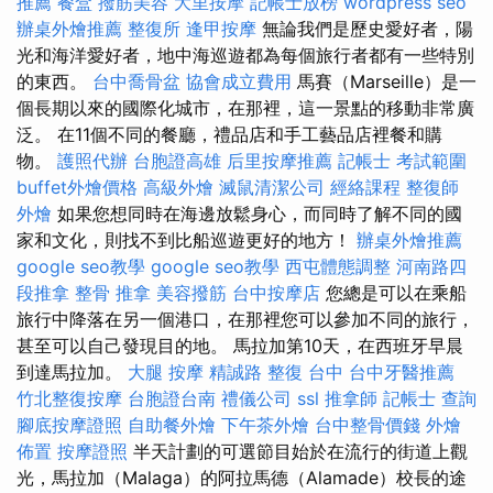
推薦
餐盒
撥筋美容
大里按摩
記帳士放榜
wordpress seo
辦桌外燴推薦
整復所
逢甲按摩
無論我們是歷史愛好者，陽
光和海洋愛好者，地中海巡遊都為每個旅行者都有一些特別
的東西。
台中喬骨盆
協會成立費用
馬賽（Marseille）是一
個長期以來的國際化城市，在那裡，這一景點的移動非常廣
泛。 在11個不同的餐廳，禮品店和手工藝品店裡餐和購
物。
護照代辦
台胞證高雄
后里按摩推薦
記帳士 考試範圍
buffet外燴價格
高級外燴
滅鼠清潔公司
經絡課程
整復師
外燴
如果您想同時在海邊放鬆身心，而同時了解不同的國
家和文化，則找不到比船巡遊更好的地方！
辦桌外燴推薦
google seo教學
google seo教學
西屯體態調整
河南路四
段推拿
整骨 推拿
美容撥筋
台中按摩店
您總是可以在乘船
旅行中降落在另一個港口，在那裡您可以參加不同的旅行，
甚至可以自己發現目的地。 馬拉加第10天，在西班牙早晨
到達馬拉加。
大腿 按摩
精誠路 整復 台中
台中牙醫推薦
竹北整復按摩
台胞證台南
禮儀公司
ssl
推拿師
記帳士 查詢
腳底按摩證照
自助餐外燴
下午茶外燴
台中整骨價錢
外燴
佈置
按摩證照
半天計劃的可選節目始於在流行的街道上觀
光，馬拉加（Malaga）的阿拉馬德（Alamade）校長的途