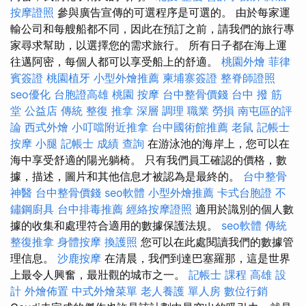
按摩證照
參與廣告宣傳的可選程序是可選的。 由於每家運
輸公司和每艘船都不同，因此在預訂之前，請我們的旅行專
家尋求幫助，以選擇您的需求旅行。 所有日子都在海上運
往邁阿密，每個人都可以享受船上的舒適。
桃園外燴
菲律
賓簽證
桃園植牙
小型外燴推薦
柬埔寨簽證
整脊師證照
seo優化
台胞證高雄
桃園 按摩
台中整骨價錢
台中 撥 筋
堂 公益店 傳統 整復 推拿 深層 調理 職業 勞損 南屯區的評
論
西式外燴
小叮噹附近推拿
台中國術館推薦
老鼠
記帳士
按摩 小腿
記帳士 成績 查詢
在游泳池的海岸上，您可以在
海中享受舒適的陽光躺椅。 只有我們員工確認的價格，數
據，描述，圖片和其他信息才被認為是最終的。
台中整骨
神醫
台中整骨價錢
seo軟體
小型外燴推薦
卡式台胞證
不
鏽鋼廚具
台中排毒推薦
經絡按摩證照
適用於識別的個人數
據的收集和處理符合適用的數據保護法規。
seo軟體
傳統
整復推拿
身體按摩
換護照
您可以在此處閱讀我們的數據管
理信息。
沙鹿按摩
在清晨，我們到達巴塞羅那，這是世界
上最令人興奮，最壯觀的城市之一。
記帳士 課程 高雄
設
計
外燴佈置
中式外燴菜單
老人養護 單人房
數位行銷