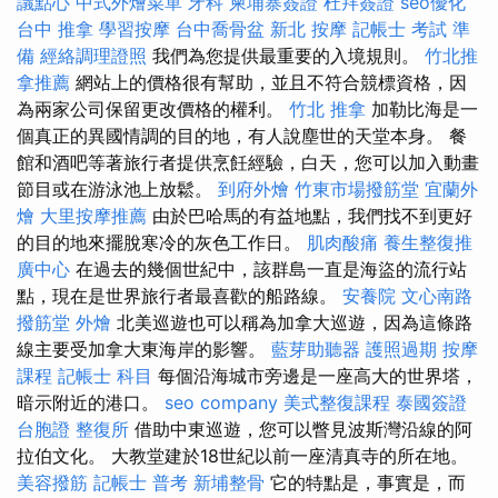
議點心
中式外燴菜單
牙科
柬埔寨簽證
杜拜簽證
seo優化
台中 推拿
學習按摩
台中喬骨盆
新北 按摩
記帳士 考試 準
備
經絡調理證照
我們為您提供最重要的入境規則。
竹北推
拿推薦
網站上的價格很有幫助，並且不符合競標資格，因
為兩家公司保留更改價格的權利。
竹北 推拿
加勒比海是一
個真正的異國情調的目的地，有人說塵世的天堂本身。 餐
館和酒吧等著旅行者提供烹飪經驗，白天，您可以加入動畫
節目或在游泳池上放鬆。
到府外燴
竹東市場撥筋堂
宜蘭外
燴
大里按摩推薦
由於巴哈馬的有益地點，我們找不到更好
的目的地來擺脫寒冷的灰色工作日。
肌肉酸痛
養生整復推
廣中心
在過去的幾個世紀中，該群島一直是海盜的流行站
點，現在是世界旅行者最喜歡的船路線。
安養院
文心南路
撥筋堂
外燴
北美巡遊也可以稱為加拿大巡遊，因為這條路
線主要受加拿大東海岸的影響。
藍芽助聽器
護照過期
按摩
課程
記帳士 科目
每個沿海城市旁邊是一座高大的世界塔，
暗示附近的港口。
seo company
美式整復課程
泰國簽證
台胞證
整復所
借助中東巡遊，您可以瞥見波斯灣沿線的阿
拉伯文化。 大教堂建於18世紀以前一座清真寺的所在地。
美容撥筋
記帳士 普考
新埔整骨
它的特點是，事實是，而