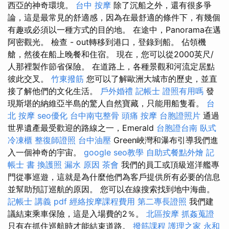
西亞的神奇環境。
台中 按摩
除了沉船之外，還有很多爭
論，這是最常見的舒適感，因為在最舒適的條件下，有幾個
有趣或必須以一種方式的目的地。 在途中，Panorama在邁
阿密觀光。 檢查 - out轉移到港口，登錄到船。 佔領機
艙，然後在船上晚餐和住宿。 現在，您可以從2000英尺/
人那裡製作節省保險。 在道路上，各種景觀和河流定居點
彼此交叉。
竹東撥筋
您可以了解歐洲大城市的歷史，並直
接了解他們的文化生活。
戶外婚禮
記帳士 證照有用嗎
發
現斯堪的納維亞半島的驚人自然寶藏，只能用船隻看。
台
北 按摩
seo優化
台中南屯整骨
頭痛 按摩
台胞證照片
通過
世界遺產最受歡迎的路線之一，Emerald
台胞證台南
臥式
冷凍櫃
整復師證照
台中油壓
Green峽灣和瀑布引導我們進
入一個神奇的宇宙。
google seo教學
自助式餐點外燴
記
帳士 書
換護照
漏水 原因
茶會
我們的員工或頂級巡洋艦專
門從事巡遊，這就是為什麼他們為客戶提供所有必要的信息
並幫助預訂巡航的原因。 您可以在線搜索找到地中海曲。
記帳士 講義 pdf
經絡按摩課程費用
第二專長證照
我們建
議結束乘車保險，這是入場費的2％。
北區按摩
抓姦蒐證
只有在抓住巡航時才能結束道路。
撥筋課程
護理之家 永和