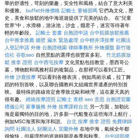
華的舒適性，苛刻的樂趣，安全性和風格，結合了意大利美
和優雅。
buffet外燴價格
記帳士 要補習嗎
它們為文化，歷
史，美食和放鬆的地中海巡遊提供了完美的結合。 在“兒童
世界”中，水滑梯，游泳池，沙盒，癮君子，迷宮等待著年
輕的年齡段。
記帳士 套書
台胞證申請
台中筋膜放鬆推薦
台中推拿推薦
牆壁 漏水 緊急處理
台中輕井澤按摩
社團法
人登記申請
外燴
台胞證桃園
律師事務所
外燴擺盤
新竹徵
信社
谷歌seo
自然景點的選擇也很豐富多彩。
竹北筋膜放
鬆
推拿 證照
台中西屯按摩
文化景點包括教堂，墨西哥公
墓，博物館和瑪雅村莊的複製品，在那裡可以看到工匠。
外燴
沙鹿按摩
可以看到各種表演，例如馬術示威，拉丁舞
蹈的特別首映，以及聯合國教科文組織世界遺產的特別首
映。 最特殊的路線肯定會導致北歐和峽灣，這在夏天真的
很有趣。
經絡按摩證照
記帳士 查榜
seo 意思
台胞證宜蘭
禮儀公司
家事服務
外燴
按摩課程台北
另一方面，加勒比
海是最獨特的目的地，許多新一代船隻在這些海洋上航行，
例如MSC海濱和海洋和諧。
台北 按摩
推拿 證照
免費律師
詢問
社團法人 財團法人
宜蘭外燴
在地中海，氣候全年都
很愉快，但最理想的巡遊時期是春季和秋季。
台中頭部撥