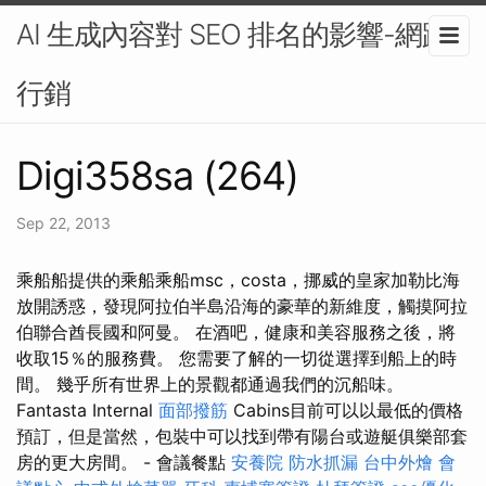
AI 生成內容對 SEO 排名的影響-網路
行銷
Digi358sa (264)
Sep 22, 2013
乘船船提供的乘船乘船msc，costa，挪威的皇家加勒比海
放開誘惑，發現阿拉伯半島沿海的豪華的新維度，觸摸阿拉
伯聯合酋長國和阿曼。 在酒吧，健康和美容服務之後，將
收取15％的服務費。 您需要了解的一切從選擇到船上的時
間。 幾乎所有世界上的景觀都通過我們的沉船味。
Fantasta Internal
面部撥筋
Cabins目前可以以最低的價格
預訂，但是當然，包裝中可以找到帶有陽台或遊艇俱樂部套
房的更大房間。 - 會議餐點
安養院
防水抓漏
台中外燴
會