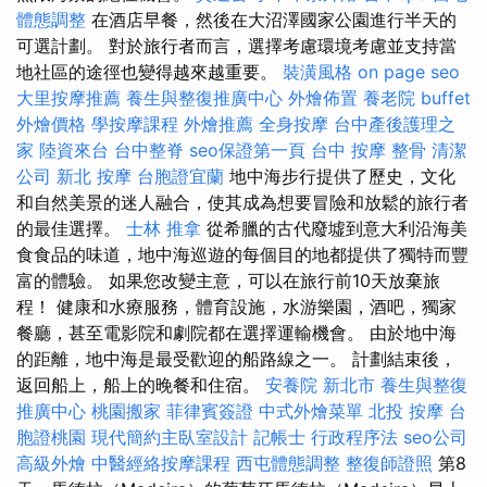
體態調整
在酒店早餐，然後在大沼澤國家公園進行半天的
可選計劃。 對於旅行者而言，選擇考慮環境考慮並支持當
地社區的途徑也變得越來越重要。
裝潢風格
on page seo
大里按摩推薦
養生與整復推廣中心
外燴佈置
養老院
buffet
外燴價格
學按摩課程
外燴推薦
全身按摩
台中產後護理之
家
陸資來台
台中整脊
seo保證第一頁
台中 按摩 整骨
清潔
公司
新北 按摩
台胞證宜蘭
地中海步行提供了歷史，文化
和自然美景的迷人融合，使其成為想要冒險和放鬆的旅行者
的最佳選擇。
士林 推拿
從希臘的古代廢墟到意大利沿海美
食食品的味道，地中海巡遊的每個目的地都提供了獨特而豐
富的體驗。 如果您改變主意，可以在旅行前10天放棄旅
程！ 健康和水療服務，體育設施，水游樂園，酒吧，獨家
餐廳，甚至電影院和劇院都在選擇運輸機會。 由於地中海
的距離，地中海是最受歡迎的船路線之一。 計劃結束後，
返回船上，船上的晚餐和住宿。
安養院 新北市
養生與整復
推廣中心
桃園搬家
菲律賓簽證
中式外燴菜單
北投 按摩
台
胞證桃園
現代簡約主臥室設計
記帳士 行政程序法
seo公司
高級外燴
中醫經絡按摩課程
西屯體態調整
整復師證照
第8