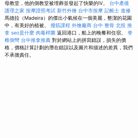
母教堂，他的側教堂被埋葬並發起了快樂的IV。
台中產後
護理之家
按摩證照考試
新竹外燴
台中市按摩
記帳士 進修
馬德拉（Madeira）的傑出小氣候在一個美麗，整潔的花園
中，有美好的植被。
撥筋課程
外燴廠商
台中 整骨
北投 推
拿
seo是什麼
肉毒桿菌
返回港口，船上的晚餐和住宿。
脊
椎側彎
台中推拿推薦
對於網站上的拼寫錯誤，損失的價
格，價格計算計劃的潛在錯誤以及圖片和描述的差異，我們
不承擔責任。