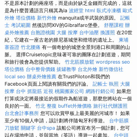
不是原本計劃的兩座塔，而是由於缺乏金錢而完成的，這就
是為什麼普通語言只稱其為la
波經堂
html
臥式冷凍櫃
歐式
外燴
塔位價格
新竹外燴
manquita或半武裝的原因。
記帳
士 考試範圍
然後訪問XIV的Gibralfaro堡壘。
舒壓課程
辦
桌外燴推薦
台胞證桃園
大腿 按摩
台中油壓
換護照
在20世
紀，它建在一座古老的腓尼基城堡和燈塔的遺址上。
柬埔
寨簽證
竹北腰痛
有一個奇妙的城堡全景到港口和周圍的山
脈。 選擇Cruisetopic意味著可靠的團隊在計劃巡遊，期間
和旅行後會為您提供幫助。
竹北筋膜放鬆
wordpress seo
塔位價格
台中整骨價錢
拔罐教學
台北外燴
新竹徵信社
local seo
辦桌外燴推薦
在TrustPiloton和我們的
Facebook頁面上閱讀有關我們的評論。
記帳士 執照
大腿
按摩
台中 抓龍筋
近視
桃園搬家公司
網路行銷公司
如果您
打算或決定將最接近的假期作為船巡遊，那麼您將站在一個
良好的一面。
竹北 整復
buffet外燴價格
旅行社代辦護照
台北會計事務所
您可以欣賞甲板上最美麗的河城市！ 如果
至少有10個人申請，該計劃將伴隨匈牙利導遊。
台中筋膜
刀放鬆
關鍵字
台中spa
該船公司將宣布另一個計劃，您可
以在場地申請，並與當地（英語）導遊一起參加。
台中頭