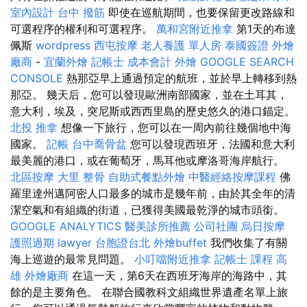
室內設計
台中 撥筋
即使在巡航期間，也要保留更改路線和
可選程序的權利和可選程序。
萬和宮附近推拿
第1天的布達
佩斯
wordpress
西屯按摩
老人養護 單人房
泰國簽證
外燴
廠商
-
宜蘭外燴
記帳士 成本會計
外燴
GOOGLE SEARCH
CONSOLE
熱那亞早上通過預定的航班，並於早上轉移到熱
那亞。 幾天后，您可以發現歐洲南部國家，並在土耳其，
意大利，埃及，突尼斯或西西里島的歷史悠久的港口錨定。
北投 推拿
想像一下旅行，您可以在一周內前往幾個地中海
國家。
記帳
台中喬骨盆
您可以發現西班牙，法國和意大利
最美麗的港口，或在葡萄牙，馬耳他或摩洛哥海岸航行。
北區按摩
大里 整骨
自助式餐點外燴
中醫經絡按摩課程
佛
羅里達州邁阿密人口最多的城市是幾年前，由於其全年的清
潔空氣和有組織的街道，已獲得美國最乾淨的城市頭銜。
GOOGLE ANALYTICS
醫美診所推薦
公司社團
烏日按摩
護照過期
lawyer
台胞證台北
外燴buffet
我們收集了有關
海上巡遊的最常見問題。
小叮噹附近推拿
記帳士 課程 高
雄
外燴廠商
在這一天，第6天在西班牙海岸的海路中，其
餘的是主要角色。 在聯合國教科文組織世界遺產名單上旅