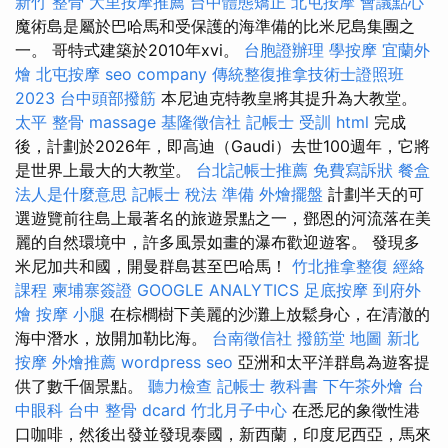
新竹 整骨
大里按摩推薦
台中體態矯正
北屯按摩
會議點心
魔術島是屬於巴哈馬和受保護的海準備的比米尼島集團之
一。 哥特式建築於2010年xvi。
台胞證辦理
學按摩
宜蘭外
燴
北屯按摩
seo company
傳統整復推拿技術士證照班
2023
台中頭部撥筋
本尼迪克特教皇將其提升為大教堂。
太平 整骨
massage
基隆徵信社
記帳士 受訓
html
完成
後，計劃於2026年，即高迪（Gaudi）去世100週年，它將
是世界上最大的大教堂。
台北記帳士推薦
免費寫訴狀
餐盒
法人是什麼意思
記帳士 稅法 準備
外燴擺盤
計劃半天的可
選遊覽前往島上最著名的旅遊景點之一，鄧恩的河流落在美
麗的自然環境中，許多風景如畫的瀑布歡迎遊客。 發現多
米尼加共和國，開曼群島甚至巴哈馬！
竹北推拿整復
經絡
課程
柬埔寨簽證
GOOGLE ANALYTICS
足底按摩
到府外
燴
按摩 小腿
在棕櫚樹下美麗的沙灘上放鬆身心，在清澈的
海中潛水，放開加勒比海。
台南徵信社
撥筋堂 地圖
新北
按摩
外燴推薦
wordpress seo
亞洲和太平洋群島為遊客提
供了數千個景點。
聽力檢查
記帳士 教科書
下午茶外燴
台
中眼科
台中 整骨 dcard
竹北月子中心
在悉尼的象徵性港
口咖啡，然後出發並發現泰國，新西蘭，印度尼西亞，馬來