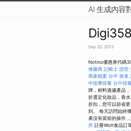
AI 生成內容
Digi358
Sep 22, 2013
Notino優惠券代碼3
燴廠商
記帳士 證照
商家檔案
台中 推拿
中按摩排毒
台中排
牌，材料過濾產品，
於選定化妝品，香
折扣，您可以節省
到。 每天訪問始終
果沒有當前的操作，
所
註冊Wolt食品訂單