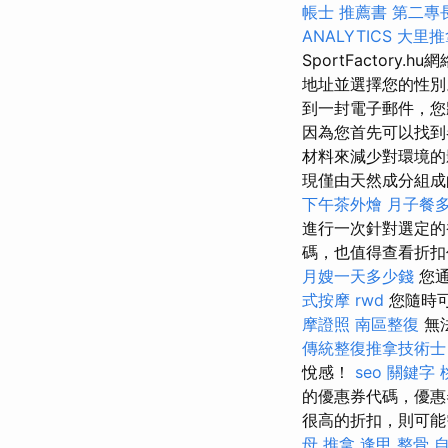
帳士 推薦書
第二專
ANALYTICS
大里推
SportFacto
地址並選擇您的性
到一封電子郵件，您
因為您首先可以找
材料來減少對環境
現僅由天然成分組
下午茶外燴
月子餐
進行一次針對選定的
碼，也值得查看折
月嫂一天多少錢
您通
式按摩
rwd
您隨時可
摩證照
南區整復
無
傳統整復推拿技術士
悅感！
seo 關鍵字
的優惠券代碼，優惠
很高的折扣，則可能
母 推拿
逢甲 整骨