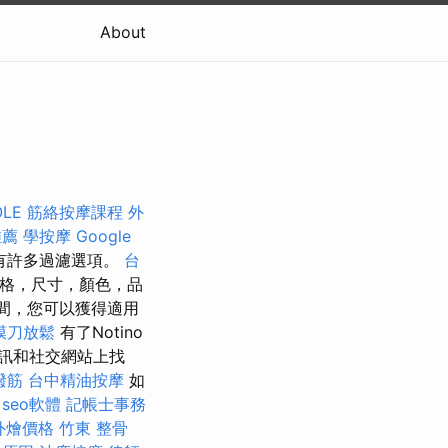
About
OLE
筋絡按摩課程
外
推薦
學按摩
Google
有許多過濾選項。
台
格，尺寸，顏色，品
銷期間，您可以獲得適用
膜刀放鬆
有了Notino
訊和社交網站上找
撥筋
台中精油按摩
如
seo軟體
記帳士事務
t外燴價格
竹東 整骨