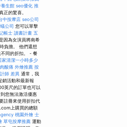
中養生館
seo優化
推
真正的驚喜。
台中按摩店
seo公司
白蟻公司
您可以單擊
記帳士 讀書計畫
五
是因為女演員將南希
時負擔。 他們還想
同的折扣。 - 餐
居家清潔一小時多少
肉酸痛
外燴推薦
按
計師 差異
通常，我
的促銷活動和最新報
00英尺的訂單也可以
到您無法激活優惠
要註冊來使用折扣代
em.com上購買的總額
agency
桃園外燴
士
燴
草屯按摩推薦
運動