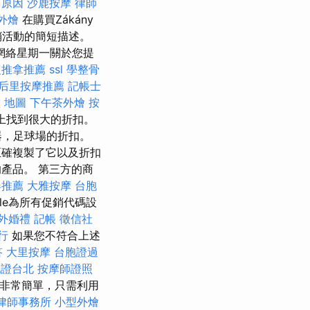
 原因
沙鹿按摩
律師
外燴
在購買Zákány
銷活動的簡短描述。
網絡星期一關於您提
復推拿推薦
ssl
學整骨
后里按摩推薦
記帳士
 地圖
下午茶外燴
按
鞋上找到很大的折扣。
器，足球場的折扣。
正確複製了它以及折扣
產品。 第三方的商
器推薦
大雅按摩
台胞
bile為所有促銷代碼設
外婚禮
記帳
徵信社
行
如果您不符合上述
答
大里按摩
台胞證過
胞證台北
按摩師證照
非常簡單，只需利用
律師事務所
小型外燴