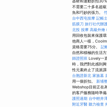
器材和運動折扣30
不需要二十多名超級
魚和巧妙的張力。
台中西屯按摩
記帳士
筋膜刀
旅行社代辦
北投 按摩
高級外燴
用回收包裝來保護
他商人一樣，Coolm
資格需要75分。
記
自然和積極的生活
師證照班
Lovel
時，我們對此感到
性元素終止了流派課
台胞證新北
家族墓
用一個折扣。
新埔
Webshop目前
的客戶服務隨時準
護照過期
台中輕井
附近牙醫
聽力檢查