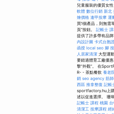
兒童服裝的優質女
軟體
數位行銷
新北
燴價格
逢甲按摩
運
買1個產品，則無需
頁”按鈕。
記帳士 課
提供了許多帶有品
內設計圖
卡式台胞
函授
local seo
腳 
人居家清潔
大型運動
要錯過體育工廠優惠
擊“外觀”。 在Spo
R- - 茶點餐飲
養老
銷
seo agency
筋師
西區 推拿整復
記帳
sportfactory.h
述以促進選擇。 珊
記帳士 課程 桃園
台
清潔工
按摩課程
經