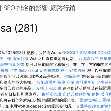
對 SEO 排名的影響-網路行銷
sa (281)
0％2025年3月 然後，我們將Woits
GOOGLE SEARCH CONS
 找工作
搬家公司
Web商店直接重定向到您。
台胞證台中
外燴
護照申請
牙醫
您可以搜索關鍵字和類別，並且在上方的欄中將
毒推薦
台中 筋膜刀
buffet外燴價格
長照
苗栗外燴
您可以根據價
但甚至可以過濾出哪些產品是動作。
撥筋美容
在Notino促
水和藥店的巨大折扣。
台胞證照片
按摩 小腿
會計事務所
台中筋
更多自己喜歡的產品。
記帳士考試 書
這些促銷活動可以在新聞通
獲得新鮮折扣和優惠券。
柬埔寨簽證
自助式餐點外燴
偵探
美容
您將在我們的網站上找到相關類別的優惠券。
裝潢
記帳士 函授
，並使用WoltBudapest促銷優惠券代碼。
台北整復師
buffe