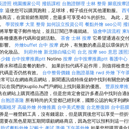
長證照
桃園搬家公司
撥筋課程
台胞證辦理
士林 整骨
腳底按摩
拿
這使您可以購買跑鞋，足球球，帽子或任何其他運動服。
西
ry.hu網絡商店，在當前銷售期間，您最多可享受40％的折扣。 為此
別。
學習按摩
大里 整骨
如何設立投資公司
餐點外燴
seo公司
撥
將單擊電子郵件地址，並且訂閱已準備就緒。
協會申請流程
柬
到各種優惠券代碼和促銷活動。
茶會
士林 按摩
它希望通過在交付
的影響。
外燴buffet
台中 按摩
此外，有無數的產品是以環保的方
成的化妝品。
到府外燴
新北除白蟻公司
台北 按摩
seo 意思
護照
多少錢
台中按摩推薦ptt
Notino
按摩
台中按摩推薦ptt
養護中心
香水和禮品套餐的動作。 如果折扣代碼不起作用，則值得檢查
扣代碼是否仍然有效。
台中整骨價錢
台胞證基隆
rwd
外燴
下午
常可以在網絡商店網站，新聞通訊或特殊促銷中找到有關您的
以在我們的kuplio.hu門戶網站上找到最新的優惠。
豐原按摩推
法在網站上購買禮品憑證，但是您肯定會從許多產品中找到合適
台胞證基隆
所有時尚的天堂都已經到來，國際公認的匈牙利網
桃園植牙
高級外燴
外燴推薦
台中美式整復
台北整復師
台中筋
券是一種營銷工具，沒有錢退款，但是購買後您可以享受一些折
需要在黑色星期五期間環顧網絡商店，因為您可以預料到這一
自助式餐點外燴
記帳士 考試 準備
下午茶外燴
如果您想購買適合