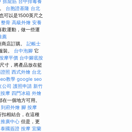
中 抓龍筋
台中排毒養
膏。
台胞證基隆
台北
可以是1500英尺之
 整骨
高級外燴
安養
有喜歡運動，做一些運
推薦
各種商店訂購。
記帳士
道服裝。
台中泡腳
它
按摩平價
台中腳底按
適的尺寸，將產品放在籃
師證照
西式外燴
台北
 seo教學
google seo
立公司
護照申請
新竹
鹿按摩
四門冰箱
外燴
都在一個地方可用。
。
到府外燴
腳 按摩
折扣相結合，在這種
復推廣中心
但是，更
泰國簽證
按摩
宜蘭