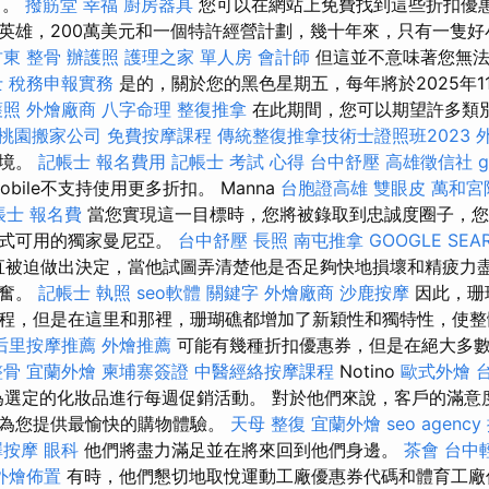
％。
撥筋堂 幸福
廚房器具
您可以在網站上免費找到這些折扣優惠
英雄，200萬美元和一個特許經營計劃，幾十年來，只有一隻好
竹東 整骨
辦護照
護理之家 單人房
會計師
但這並不意味著您無法
 稅務申報實務
是的，關於您的黑色星期五，每年將於2025年1
護照
外燴廠商
八字命理 整復推拿
在此期間，您可以期望許多類
桃園搬家公司
免費按摩課程
傳統整復推拿技術士證照班2023
環境。
記帳士 報名費用
記帳士 考試 心得
台中舒壓
高雄徵信社
g
obile不支持使用更多折扣。 Manna
台胞證高雄
雙眼皮
萬和宮
帳士 報名費
當您實現這一目標時，您將被錄取到忠誠度圈子，您
方式可用的獨家曼尼亞。
台中舒壓
長照
南屯推拿
GOOGLE SEA
y一直被迫做出決定，當他試圖弄清楚他是否足夠快地損壞和精疲力
興奮。
記帳士 執照
seo軟體
關鍵字
外燴廠商
沙鹿按摩
因此，珊
程，但是在這里和那裡，珊瑚礁都增加了新穎性和獨特性，使整
后里按摩推薦
外燴推薦
可能有幾種折扣優惠券，但是在絕大多
整骨
宜蘭外燴
柬埔寨簽證
中醫經絡按摩課程
Notino
歐式外燴
正在為選定的化妝品進行每週促銷活動。 對於他們來說，客戶的滿
備為您提供最愉快的購物體驗。
天母 整復
宜蘭外燴
seo agency
澤按摩
眼科
他們將盡力滿足並在將來回到他們身邊。
茶會
台中
外燴佈置
有時，他們懇切地取悅運動工廠優惠券代碼和體育工廠