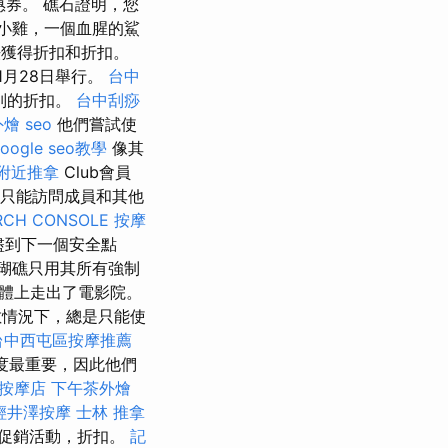
券。 礁石證明，您
小雞，一個血腥的鯊
獲得折扣和折扣。
1月28日舉行。
台中
別的折扣。
台中刮痧
外燴
seo
他們嘗試使
oogle seo教學
像其
附近推拿
Club會員
只能訪問成員和其他
RCH CONSOLE
按摩
盡到下一個安全點
瑚礁只用其所有強制
體上走出了電影院。
數情況下，總是只能使
台中西屯區按摩推薦
意度最重要，因此他們
按摩店
下午茶外燴
輕井澤按摩
士林 推拿
促銷活動，折扣。
記