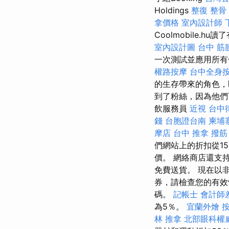
Holdings
整復 整骨
拿價格
室內設計師
Coolmobile.h
室內設計圖
台中 筋
一次測試並應用所
權路按摩
台中全身
的生存帶來的角色，
到了粉絲，因為他們
飲服務員
近視
台中
錢
台胞證台南
柬埔
摩店
台中 推拿
撥筋
們網站上的折扣從15
價。 網絡商店還支持
免費送貨。 現在以
券，請檢查您的有
碼。
記帳士 會計師
為5％。
宜蘭外燴
林 推拿
北部眼科權