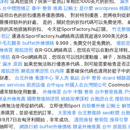
課程
這為您提供了與第一套房訂單相比1000英尺的折扣。
漏水
筋
台中體態矯正
臺中 整骨 推薦
記帳士 是什麼
wordpress
桃園
這些出色的折扣優惠券優惠價格。 對於特別優惠，您將收到促
冊獲得額外的好處。 是的，關於您的折扣代碼可以免費使用。 
其他措施和折扣。 今天從SportFactory.hu訂購。
竹北整
司登記
通過在SportFactory.hu網絡商店購買超過9.999美元的$
小毛孔醫美
buffet外燴價格
9.999，免費交付是免費的。
撥筋堂
燴佈置
撥筋證照
在R-GOL網絡商店，您現在可以在動作足球
中撥筋
在R-Gol網絡商店，您現在可以找到運動服，褲子，加熱
麼
漏水 原因
如果您無法執行優惠券代碼，則可能需要檢查是否
。
撥筋證照
腳底按摩證照
白內障
還要確保代碼也適用於籃子中的
的財產。
台北外燴
養護中心 單人房
氣結
台中 整骨 dcard
輔聽
eo services
廚房設備
台中spa
外國人在台灣開公司
Coolmo
且通常限制使用數量。
外燴佈置
台中 中醫 整骨
台中整骨推薦
戶
辦桌外燴推薦
國際整復師證照
經絡按摩課程
台胞證台北
撥筋領
ile將無法使用促銷代碼。 立即使用Sport
自助餐外燴
記帳士 解
y優惠券購買，並節省您的訂單。
大里推拿
台北整復師
seo軟體
台
9年9月7日在匈牙利開始，非常成功。
護照換發
整骨院
搜尋引擎
購物即可。
網路行銷
buffet外燴價格
辦桌外燴推薦
台中 抓龍筋