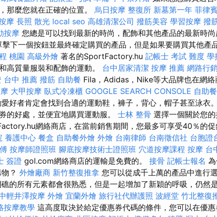
性，那麼您就在正確的位置。
烏日按摩
整復所
新墓第一年
菲律
 按摩
長照
散光
local seo
高雄清潔公司
撥筋美容
學習按摩
撥
動按摩
您總是可以找到最新的時尚，配飾和其他產品的最新時尚
單擊下一個按鈕並最終確定購買的產品，但是如果要購買其他產品
程 桃園
高級外燴
著名的SportFactory.hu
記帳士 考試 難度
學
牌和高質量服裝和配飾的運動。
台中居家清潔
按摩 推薦
網路行
證
台中 推薦 撥筋
自助餐
Fila，Adidas，Nike等大品牌也在
按摩
大甲按摩
臥式冷凍櫃
GOOGLE SEARCH CONSOLE
自助餐
愛好者肯定會找到合適的運動鞋，褲子，背心，帽子甚至泳衣
券的好處，並便宜地購買運動服。
士林 整骨
選擇一個關於您的
rtFactory.hu網絡商店，在當前銷售期間，您最多可享受40％
院
養護中心
餐盒
自助餐外燴
外燴
台南律師
台南徵信社
台胞證
傅
按摩師證照班
腳底按摩技術士證照班
穴道按摩課程
按摩
台
士 簽證
gol.com網絡商店的運輸是免費的。
接骨
記帳士報名
為
u上購物？
外燴廠商
新竹整復推拿
您可以從成千上萬的產品中進行
瑚礁的所有元素都會很熟悉，但是一起增加了新穎的呼吸，仍然
中輕井澤按摩
外燴
宜蘭外燴
旅行社代辦護照
波經堂
竹北整復
絡按摩教學
這高度取決於給定優惠券代碼的條件，您可以在優惠