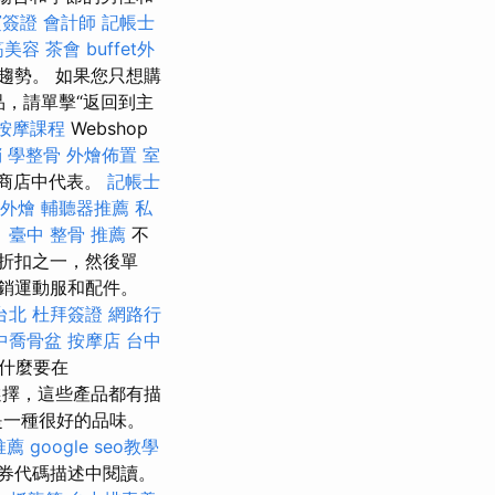
賓簽證
會計師
記帳士
筋美容
茶會
buffet外
趨勢。 如果您只想購
，請單擊“返回到主
按摩課程
Webshop
銷
學整骨
外燴佈置
室
網絡商店中代表。
記帳士
外燴
輔聽器推薦
私
。
臺中 整骨 推薦
不
折扣之一，然後單
的促銷運動服和配件。
台北
杜拜簽證
網路行
中喬骨盆
按摩店
台中
什麼要在
選擇，這些產品都有描
是一種很好的品味。
推薦
google seo教學
券代碼描述中閱讀。