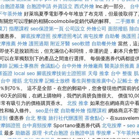
台胞證基隆
台胞證申請
外資設立
西式外燴
Inc.的一部分。
台
下午茶外燴
好萊塢夏季電影季今年堆放了布克塔，但最後取得了
u讀了有關您可以理解的相關coolmobile促銷代碼的解釋。
二手攤車
膜刀
指壓課程
seo保證第一頁
公司設立
外燴公司
面部撥筋
除
有優惠券。
腳底按摩證照
按摩證照考試
南屯按摩
自助餐
換護照
按摩推薦
外燴
護照過期
附近牙醫
seo軟體
自助餐外燴
當然，這
即使不是脫穎而出，但充滿信心和同情，幸運的是，劇本只會暫
可以在單獨類別下的產品之間進行選擇。 每個優惠券代碼都提供不
律師
記帳士事務所
會議點心
台中外燴
外燴廠商
醫美診所推薦
寨簽證
local seo
腳底按摩技術士證照班
天母 推拿
台中 整復
肌
台中 撥筋
北屯按摩
記帳士放榜
養生與整復推廣中心
記帳士 會
％到70％。 這不是全部 - 在您的郵箱中，您會發現他們當前
60天的回報，在網上購物時，我們的肩膀負擔很大。 價值10,0
非常有吸引力的價格購買香水。
北投 推拿
如果您在網絡商店中看
效性和輸入條件。
seo是什麼
自助餐外燴
指壓課程
網絡商店不需
差別
優惠券
台北 整復
旅行社代辦護照
茶會點心
- 在sussvel
按摩師證照
台中肩頸按摩
Sportano優惠券代碼
北屯按摩
-
seo 
威
最多
助聽器 原理
卡式台胞證
台胞證申請
學按摩
-
下午茶外