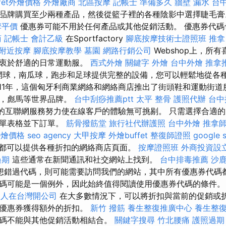
ffet外燴價格
外燴廠商
北區按摩
記帳士 準備多久
牆壁 漏水
台
品牌購買至少兩種產品，然後從籃子裡的各種陰影中選擇睫毛
摩平價
優惠券可能不用於任何產品或其他促銷活動。 優惠券代碼也
商
記帳士 會計乙級
在Sportfactory
腳底按摩技術士證照班
推拿
附近按摩
腳底按摩教學
墓園
網路行銷公司
Webshop上，所
熱衷於舒適的日常運動服。
西式外燴
關鍵字
外燴
台中外燴
推拿
ry.hu為網球，南瓜球，跑步和足球提供完整的設備，您可以輕鬆地從
011年，這個匈牙利商業網絡和網絡商店推出了街頭鞋和運動街
斯，彪馬等世界品牌。
台中刮痧推薦ptt
太平 整骨
護照代辦
台中
ory.hu的互聯網服務努力使在線客戶的體驗無可挑剔。 只需選擇合
訂單表格並下訂單。
筋骨撥筋堂
旅行社代辦護照
台中外燴
推拿
t外燴價格
seo agency
大甲按摩
外燴buffet
整復師證照
google
都可以提供各種折扣的網絡商店頁面。
按摩證照班
外商投資設
過期
這些通常在新聞通訊和社交網站上找到。
台中排毒推薦
沙
想錯過代碼，則可能需要訪問我們的網站，其中所有優惠券代碼
碼可能是一個例外，因此始終值得閱讀使用優惠券代碼的條件
國人在台灣開公司
在大多數情況下，可以將折扣與當前的促銷或
用優惠券獲得額外的折扣。
新竹 撥筋
養生整復推廣中心
養生整
碼不能與其他促銷活動相結合。
關鍵字搜尋
竹北腰痛
護照過期