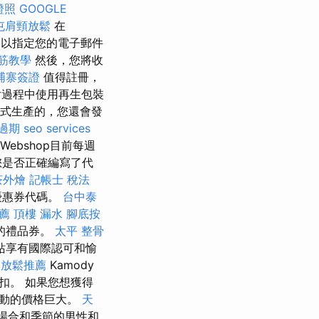
證照
GOOGLE
屯肩頸放鬆
在
，足以指定您的電子郵件
筋教學
然後，您將收
埔寨簽證
值得註冊，
過程中使用再生包裝
式生產的，您還會發
過期
seo services
Webshop目前每週
您是否正確編寫了代
茶外燴
記帳士 稅法
優惠券代碼。
台中泰
薦
頂樓 漏水
腳底按
的禮品券。
太平 整骨
站享有國際認可和愉
膜放鬆推薦
Kamody
扣。 如果您想獲得
行動的價格巨大。
天
場合和季節的男性和