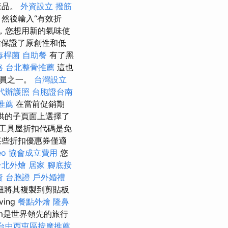
產品。
外資設立
撥筋
然後輸入“有效折
近，您想用新的氣味使
保證了原創性和低
毒桿菌
自助餐
有了黑
格
台北整骨推薦
這也
成員之一。
台灣設立
代辦護照
台胞證台南
推薦
在當前促銷期
提供的子頁面上選擇了
ny工具屋折扣代碼是免
某些折扣優惠券僅適
eo
協會成立費用
您
台北外燴
居家
腳底按
資
台胞證
戶外婚禮
鈕將其複製到剪貼板
ing
餐點外燴
隆鼻
om是世界領先的旅行
台中西屯區按摩推薦