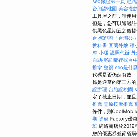
seo保證第一頁
經絡
台胞證桃園
美容撥
工具屋之前，請使用
但是，您可以通過註
供黑色星期五之後提供的
台胞證辦理
台灣公
教科書
宜蘭外燴
縮
摩 小腿
護照代辦
外
自助搬家
哪裡找台
推拿 整復
seo是什
代碼是否仍然有效
標是適當的第三方
證辦理
台胞證桃園
s
定了截止日期，並
推薦
豐原按摩推薦
條件，則CoolMob
期
除蟲
Factor
班
網絡商店於201
您的優惠券並節省