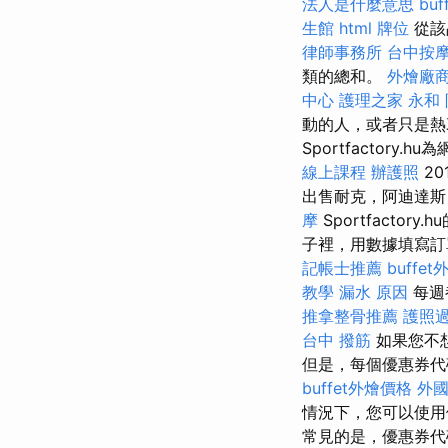
法人是什麼意思
bu
生館
html
牌位
從該
律師事務所
台中按
類的總和。
外燴廠
中心
護理之家 永和
動的人，或者只是
Sportfacto
線上課程
辦護照
2
出售耐克，阿迪達
摩
Sportfact
子裡，用數據填寫
記帳士推薦
buffe
教學
漏水 原因
每週
推拿整骨推薦
護照
台中 撥筋
如果您不
但是，每個優惠券代
buffet外燴價格
外
情況下，您可以使
常見的是，優惠券代