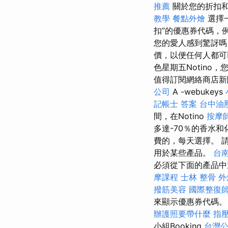
推薦
關於您的折扣和
教學
餐點外燴
選擇一
扣”的優惠券代碼，
您的愛人感到驚訝
價，以便任何人都
色星期五Notin
值得訂閱網絡商店新
公司
A -webukeys
記帳士 答案
台中油
間，在Notino
按摩
多達-70％的香水和
費的，每天選擇。 
用於某些產品。
台
必須從下面的產品中
摩課程
士林 整骨
外
撥筋美容
國際整復
來顯示優惠券代碼。 
辦護照要帶什麼
指
小組Booking
台灣