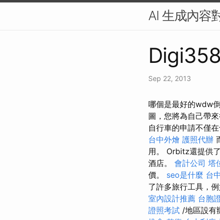
AI 生成內容
Digi358
Sep 22, 2013
哪個是最好的wdw
圖，您將為自己帶
自行車的申請不僅在
台中外燴
護照代辦
用。 Orbitz
酒店。
會計公司
塔
價。
seo是什麼
台中
了許多旅行工具，例
室內設計推薦
台胞
證照考試
/地區設有