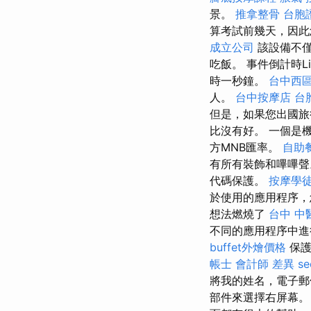
景。
推拿整骨
台胞
算考試前幾天，因
成立公司
該設備不僅
吃飯。 事件倒計時
時一秒鐘。
台中西
人。
台中按摩店
台
但是，如果您出國旅
比沒有好。 一個是
方MNB匯率。
自助
有所有裝飾和嗶嗶
代碼保護。
按摩學
於使用的應用程序，
想法燃燒了
台中 中
不同的應用程序中進
buffet外燴價格
保護
帳士 會計師 差異
s
將我的姓名，電子郵
部件來選擇右屏幕