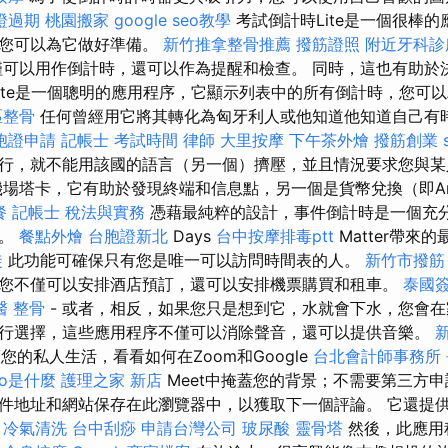
證過期
桃園搬家
google seo教學
考試倒計時Lite是一個很棒
此您可以為它做好準備。
新竹推拿整骨推薦
撥筋證照
附近牙科診
可以用作倒計時，還可以作為提醒和檢查。 同時，這也有助於
Lite是一個聰明的應用程序，它顯示列表中的所有倒計時，您可
區整骨
任何曾經用它將其轉化為匈牙利人或他知道他知道自己有
胞證申請
記帳士 考試時間
律師
大里按摩
下午茶外燴
撥筋創業
行，就不能用該國的語言（另一個）擠壓，並且情況要求您與某
機場塔卡，它有助於發現終端和信息點，另一個是貨幣兌換（即And
餐
記帳士 稅法與實務
憑藉最純粹的設計，事件倒計時是一個充
聲。
餐點外燴
台胞證新北
Days
台中按摩排毒ptt
Matter帶來
徒
此功能可確保只有您是唯一可以訪問時間表的人。
新竹市撥筋
您不僅可以安排酒店預訂，還可以安排機票購買和租車。
泰國
醫 整骨
- 或者，相反，如果您只是想到它，水就會下水，您會在
行選擇，這些應用程序不僅可以消除聲音，還可以提供音樂。
您的私人生活，看看如何在Zoom和Google
台北會計師事務所
eo是什麼
護理之家 新店
Meet中掩蓋您的背景；不需要第三方
件地址和網站保存在此瀏覽器中，以獲取下一個評論。 它還提
。
冷氣清洗
台中刮痧
申請台灣公司
玻尿酸
靈骨塔
然後，此應用