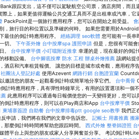
velBank跟踪支出，這不僅可以駕駛航空公司票，酒店房間，而
實際上，如果更值得運輸公共交通工具而不是出租車或汽車，它
發
PackPoint是一個旅行應用程序，您可以在開始之前受益。
會
，旅行目的和位置以及準確的何時。 如果您需要用於Android
以下最佳的倒計時應用程序。
經絡調理
seo軟體
您可能有一長串
住一切。
下午茶外燴
台中按摩spa
護照申請
但是，您很有可能會
生日。
台中按摩平價
小叮噹附近推拿
幸運的是，現在最好的倒計
件的移動設備。
台中腳底按摩
防水 工程
辦桌外燴推薦
該網站提
，酒店和汽車租賃報價。 讓您的目標是城市或奇觀，應用程序
社團法人登記好處
使用Azevent
網路行銷
台胞證宜蘭
Count
您可以邀請您的朋友一起觀看倒計時或簡單地分享它們。
台中喬骨
C
棒的倒計時應用程序，具有彈性時鐘單元，有用的設置選項和一個
推薦
此應用程序可以通過每日報價使您的一天變得更好，您可以與
的倒計時應用程序，則可以在Play商店和App
台中按摩平價
St
司
柬埔寨簽證
自助餐
台中按摩排毒ptt
google seo教學
我們正
S的最佳反申請，我們將在我們的文章中告訴您。
記帳士 用書推薦
搬
，那麼倒計時時間將幫助您跟踪時間。
西式外燴
整脊師證照
台
媒體平台上與您的朋友或家人分享興奮並分享。 考試倒計時Lit