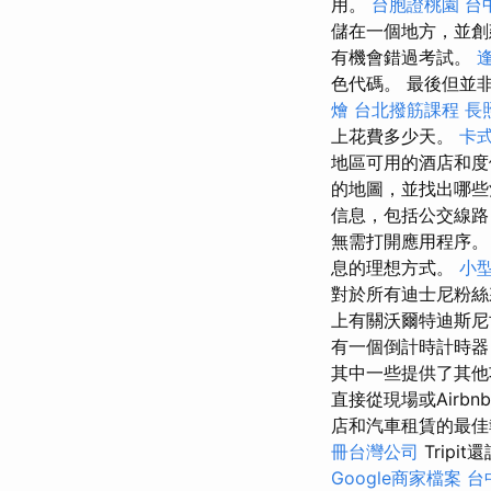
用。
台胞證桃園
台
儲在一個地方，並
有機會錯過考試。
色代碼。 最後但並
燴
台北撥筋課程
長照
上花費多少天。
卡
地區可用的酒店和
的地圖，並找出哪些
信息，包括公交線
無需打開應用程序。
息的理想方式。
小
對於所有迪士尼粉
上有關沃爾特迪斯尼
有一個倒計時計時器
其中一些提供了其他
直接從現場或Airb
店和汽車租賃的最
冊台灣公司
Trip
Google商家檔案
台