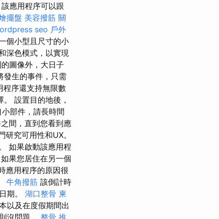
 該應用程序可以跟
燴擺盤
美容撥筋
關
ordpress seo
戶外
一個小型且尺寸的小
和深色模式，以實現
的圖像外，大日子
將發生的事件，只需
用程序還支持無限數
。 設置目的地後，
口小部件，請長時間
之間，直到您看到應
門研究可用性和UX。
。 如果啟動該應用程
如果您居住在另一個
時應用程序的原因很
。
牛角撥筋
該倒計時
期日期。
湖口整骨
柬
成本以及在度假期間出
，則沒問題。
整骨 推