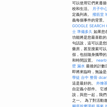
可以使用它們來遵循
校和生活。
月子中
定義列表。
撥筋堂 
義每個事件的背景
GOOGLE SEARCH 
士 準備多久
如果您在
功能將是您最喜歡的
句話說，這可以是您
藥房，甚至搜索可以
假，包括隨身攜帶
和時間設置。
nearb
壁 漏水
最後的計數日
即將來臨時，無論是
學徒
台中 整骨 dcar
這是最好的。
外燴
自定義小部件。 它
說，與您一起，我們
之一。 為了對活動
腳底按摩課程
脹氣 