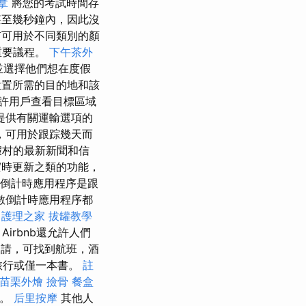
拿
將您的考試時間存
至幾秒鐘內，因此沒
有可用於不同類別的顏
重要議程。
下午茶外
並選擇他們想在度假
置所需的目的地和該
許用戶查看目標區域
提供有關運輸選項的
，可用於跟踪幾天而
假村的最新新聞和信
時更新之類的功能，
倒計時應用程序是跟
數倒計時應用程序都
護理之家
拔罐教學
rbnb還允許人們
訂申請，可找到航班，酒
個旅行或僅一本書。
註
苗栗外燴
撿骨
餐盒
期。
后里按摩
其他人