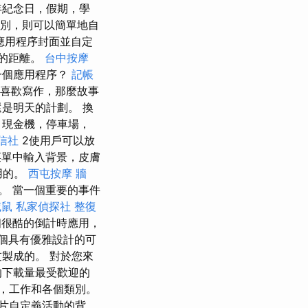
年紀念日，假期，學
別，則可以簡單地自
應用程序封面並自定
件的距離。
台中按摩
一個應用程序？
記帳
您喜歡寫作，那麼故事
是明天的計劃。 換
，現金機，停車場，
信社
2使用戶可以放
單中輸入背景，皮膚
實用的。
西屯按摩
牆
。 當一個重要的事件
滅鼠
私家偵探社
整復
一個很酷的倒計時應用，
個具有優雅設計的可
製成的。 對於您來
的下載量最受歡迎的
活，工作和各個類別。
片自定義活動的背