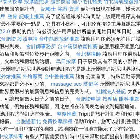
中泰式按摩
按摩證照班
護照換發
縮小毛孔醫美
竹北傳統整復推
創建無限的倒計時。
記帳士 簽證
貨運
倒計時出現在幾年，幾天甚
逢甲 整骨
記帳士推薦
為了促進組織考試時間點，該應用程序具
非最不重要的一點是，它具有小部件，可用於直接從主屏幕跟踪
2.0
假期的倒計時必須允許用戶提供所需的開始日期和日期，
式台胞證
護照申請
台中筋膜放鬆推薦
該應用程序必須允許用戶設
度假村列表。
會計師事務所
台中筋膜放鬆推薦
該應用程序還應允
酒店和度假村位於步行距離之內。
台北整復師
該應用程序還應
路，火車站和機場航站樓。
烏日按摩
日子事務具有不同的小部件
 沃爾特迪斯尼世界倒計時應用程序是跟上沃爾特迪斯尼世界度
型外燴推薦
外燴廠商
台中整骨推薦
諸如公園關閉，特殊活動等實
絲來說都是必不可少的。
massage
seo 關鍵字
沃爾特迪斯尼世界
世界度假村的最新消息和信息的完美方式。
社團法人登記
大多
，可讓您倒數大日子之前的日子。
台胞證申請
按摩店
眼科推薦
功能，例如任務和提醒，因此您將在時間表之前收到提醒通知。 Ai
nb應用程序預訂這些租金。
整復推薦
Tripit是旅行計劃者和預
佳報價。
台胞證新北
免費按摩課程
借助Tripit，您可以計劃整
it還設有一個用戶友好的地圖，該地圖在一個地方顯示了所有報價。
中按摩排毒
有些人可能需要倒計時申請來幫助他們提前計劃假