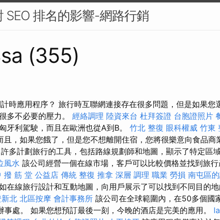
對 SEO 排名的影響-網路行銷
sa (355)
倒計時應用程序？ 旅行時互聯網連接存在很多問題，但是如果您選擇
來很多不必要的壓力。
經絡調理
陸資來台
杜拜簽證
台胞證照片
匈牙利駕駛，而且在歐洲也從A到B。
竹北 整復
眼科權威
竹東
而且，如果您餓了，但是您不想離開住宿，您將很樂意向食品商
還提供了許多計劃旅行的工具，包括路線規劃師和地圖，顯示了特定區
位風水
該公司經營一個在線市場，客戶可以比較價格並找到旅行
 撥 筋 堂 公益店 傳統 整復 推拿 深層 調理 職業 勞損 南屯區
如在線旅行設計和互動地圖，向用戶展示了可以找到不同目的
證新北
北區按摩
會計事務所
該公司在全球範圍內，在50多個國
辦事處。 如果您想預訂最後一刻，今晚的酒店是完美的應用。
l