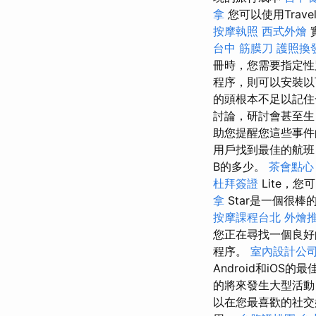
拿
您可以使用Tra
按摩執照
西式外燴
台中 筋膜刀
護照換
冊時，您需要指定性別
程序，則可以安裝
的頭根本不足以記
討論，研討會甚至
助您提醒您這些事
用戶找到最佳的航班
B的多少。
茶會點心
杜拜簽證
Lite，
拿
Star是一個很
按摩課程台北
外燴
您正在尋找一個良好
程序。
室內設計公
Android和iO
的將來發生大型活動
以在您最喜歡的社交