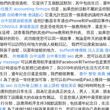
他們的度假過程。 它提供了五個默認類別，其中包括生日，週
心住幾天
accounting firmcpa
但是，如果您的活動不屬於這些類
地圖
自助餐外燴
會議點心
它還允許您設置一個喜歡的議程作為
。
台中筋膜放鬆推薦
這些計數器非常適合iPhone和iPad跟踪事
CONSOLE
柬埔寨簽證
您是否使用其中一個應用程序，還是另
這裡，請查看我們的其他iPhone應用程序列表。 而且，如果
最好的部分。 此功能使您可以寫一個故事，無論是昨天的故事還
隨時可以訪問任何地方的個人移動日記。 我們可以搜索加油站
與孩子放鬆，玩耍和放鬆的地方。
buffet外燴價格
法人定義
徵
的東西。
外燴廠商
台中油壓
台中養生館
seo
此外，您可以在左菜
y massage
可以將應用程序連接到Facebook和Twitter也是
計時器似乎在那裡已經過時了，與2019年的現代生活方式不符
生日，週年紀念日還是假期，我們都很興奮。
臺中 整骨 推薦
d
為了使這一等待更加可靠，您可以在iPhone或iPad上獲得
茶點
seo
台北外燴
記帳士 線上課程
撥筋美容
倒計時時間包含一
感覺到您的日常生活，因為它是由真正的女人，男人，兄弟，朋友
撰寫了該國最大的在線女性雜誌。 它是您個人資料中最受歡迎
進行分類，該應用程序支持3個默認類別，包括週年紀念日，生
按摩
為了使倒計時計時器更具吸引力，您可以使用自己喜歡的圖