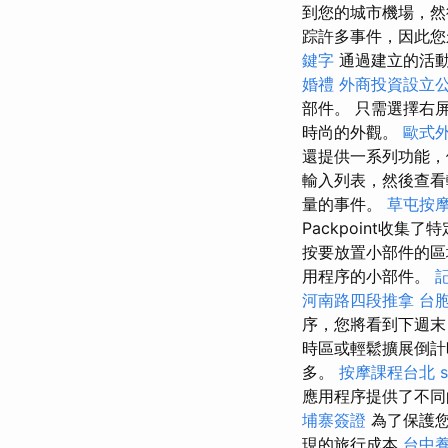
到您的城市機場，然
踪許多事件，因此您
鍵字
通過建立的活
婚禮
外商投資設立
部件。 只需選擇右
時尚的外觀。
歐式
還提供一系列功能，
輸入列表，然後查
量的事件。
草屯按
Packpoint收集了
按要放置小部件的區
用程序的小部件。
河南路四段推拿
台
序，您將看到下週
時區或輕鬆擴展倒
多。
按摩課程台北
應用程序提供了不同
埔寨簽證
為了保護您
現的旅行成本
台中