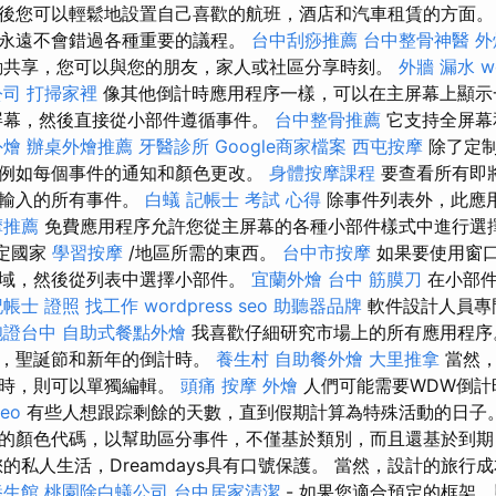
後您可以輕鬆地設置自己喜歡的航班，酒店和汽車租賃的方面。
永遠不會錯過各種重要的議程。
台中刮痧推薦
台中整骨神醫
外
動共享，您可以與您的朋友，家人或社區分享時刻。
外牆 漏水
w
公司
打掃家裡
像其他倒計時應用程序一樣，可以在主屏幕上顯示
屏幕，然後直接從小部件遵循事件。
台中整骨推薦
它支持全屏幕
外燴
辦桌外燴推薦
牙醫診所
Google商家檔案
西屯按摩
除了定制
例如每個事件的通知和顏色更改。
身體按摩課程
要查看所有即
看輸入的所有事件。
白蟻
記帳士 考試 心得
除事件列表外，此應
摩推薦
免費應用程序允許您從主屏幕的各種小部件樣式中進行選擇
特定國家
學習按摩
/地區所需的東西。
台中市按摩
如果要使用窗
域，然後從列表中選擇小部件。
宜蘭外燴
台中 筋膜刀
在小部件
記帳士 證照 找工作
wordpress seo
助聽器品牌
軟件設計人員專
胞證台中
自助式餐點外燴
我喜歡仔細研究市場上的所有應用程序
末，聖誕節和新年的倒計時。
養生村
自助餐外燴
大里推拿
當然，
計時，則可以單獨編輯。
頭痛 按摩
外燴
人們可能需要WDW倒計
seo
有些人想跟踪剩餘的天數，直到假期計算為特殊活動的日子
的顏色代碼，以幫助區分事件，不僅基於類別，而且還基於到
的私人生活，Dreamdays具有口號保護。 當然，設計的旅行
養生館
桃園除白蟻公司
台中居家清潔
- 如果您適合預定的框架