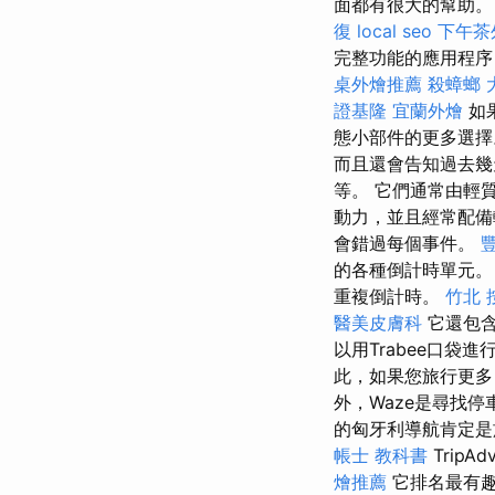
面都有很大的幫助
復
local seo
下午茶
完整功能的應用程
桌外燴推薦
殺蟑螂
證基隆
宜蘭外燴
如
態小部件的更多選
而且還會告知過去
等。 它們通常由輕
動力，並且經常配備
會錯過每個事件。
的各種倒計時單元
重複倒計時。
竹北 
醫美皮膚科
它還包含
以用Trabee口
此，如果您旅行更多
外，Waze是尋找
的匈牙利導航肯定
帳士 教科書
Trip
燴推薦
它排名最有趣