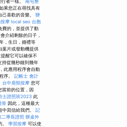
旅行者一樣。
南屯整
 如果您正在尋找具有
自己喜歡的音樂。
辦
油按摩
local seo
台胞
免費的，並提供了動
僅會介紹剩餘的日子，
年，生日，婚禮等
由葉片或發動機提供
並提醒它可以確保不
支持從幾秒鐘到幾年
日，此應用程序會自動
用程序。
記帳士 會計
。
台中肩頸按摩
您可
享您當前的位置，因
士證照班2023
此
喬骨
因此，這種最大
組中寫信給我們。
記
第二專長證照
辦桌外
的。
學習按摩
可以使