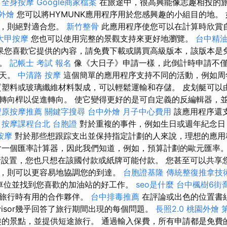
。
全身按摩
Google商家檔案
在旅途中，很高興能像志趣相投的
外燴
您可以將HYMUNK應用程序用於您感興趣的小組目的地。
序，則絕對適合您。
新竹整骨
此應用程序使您可以在計算時欣賞
大甲按摩
您也可以使用完整的景觀支持來更好地瀏覽。
台中精
果您喜歡它提供的內容，請免費下載或購買高級版本，該版本是
擇。
記帳士 考試 報名
像《大日子》申請一樣，此倒計時申請不
幾天。
中清路 按摩
這個簡單的應用程序支持不同的活動，例如周
質塑料或玻璃纖維材料製成，可以輕鬆運輸和存儲。 皮划艇可以
轉向桿以促進轉向。 使它變得更好的是可自定義的反編輯器，
豐原按摩推薦
關鍵字搜尋
台中外燴
月子中心費用
該應用程序還
。
按摩課程台北
台胞證
對於重複的事​​件，例如生日或週年紀念
按摩
對於那些想跟踪支出並保持指定計劃的人來說，理想的應
一個匯率計算器，因此我們知道，例如，預算計劃的歐元匯率
袋進行設置，您也只想在該國付款或紙牌可能付款。 您甚至可以共
，則可以更容易地協調您的到達。
台胞證基隆
傳統整復推拿技術
停車位並找到您喜歡的加油站的好工作。
seo是什麼
台中楓樹6街
是旅行時有用的合作夥伴。
台中排毒推薦
在評論或出色的位置書
Advisor幾乎回答了旅行期間出現的每個問題。
長照2.0
桃園外燴
的景點，並提供短途旅行。 通過輸入保費，所有申請都是免費