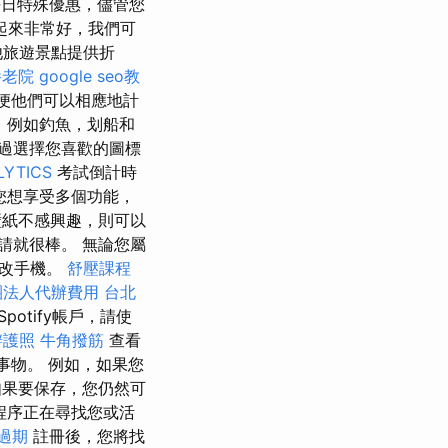
日特殊優惠，儘管您
起來非常好，我們可
他旅遊景點提供折
養老院
google seo教
便他們可以相應地計
，例如釣魚，划船和
過選擇您喜歡的圖標
LYTICS
考試倒計時
您想享受多個功能，
紙不感興趣，則可以
請就很棒。 無論您屬
修改手機。
舒壓課程
團法人代辦費用
台北
otify帳戶，請使
辦護照
牛角撥筋
查看
事物。 例如，如果您
果要保存，您仍然可
程序正在尋找您或活
過期
註冊後，您將找