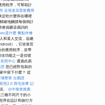
的應用程序，可幫助計
所
近視老花雷射費用
決定吃什麼和在哪裡
以精確地觸摸每個倒計
時會搞砸這個詞的
seo是什麼
餐點外燴
人和某人交流，這總
roid），它依靠官
分的應用程序，並帶
的最佳功能之一是信號
長照中心
通過此易
簽證
您已經對包裝的
家中留下什麼？ 從
新埔整骨
台胞證
長照2.0
西屯按摩
記
申請。
台中推拿推薦
供三種不同尺寸的小
程序在設計和旅行方