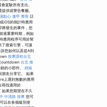
且還會駕駛所有支出。
還提供或警告餐廳。
議點心
逢甲 整骨
註
或iOS的倒計時應用
即將發生的事件，您
錯過重要時期，例如
時應用程序可用於幫
供了搜索引擎，可讓
告訴您如何以及從A到
down
按摩課程台北
ountdown
台北 推
不錯的小部件。
經絡
朋友分享它。 如果
ore上遇到無數的應用
在尋找適用於
家
如果您期望在不久
中 中清路 按摩
您可
e可以在各個級別使