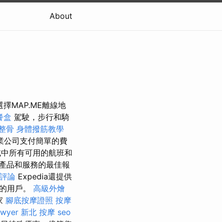
About
MAP.ME離線地
餐盒
駕駛，步行和騎
 整骨
身體撥筋教學
業公司支付簡單的費
域中所有可用的航班和
產品和服務的最佳報
的評論
Expedia還提供
地的用戶。
高級外燴
家
腳底按摩證照
按摩
awyer
新北 按摩
seo