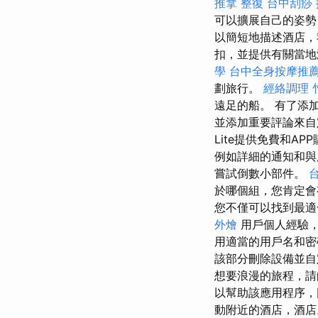
推拿 整復
台中刮痧
可以擴展自己的姿勢
以簡短地描述酒店，
扣，並提供有關當
學
台中全身按摩推
劃旅行。
經絡調理
遠足的船。 有了添
並添加重要評論來
Lite提供免費和AP
例如詳細的通知和與
嘗試倒數小部件。
於哪個組，您肯定會
您不僅可以找到最適
外燴
用戶個人經驗
用適當的用戶名和密
該部分刪除設備並自定
想要浪漫的旅程，請
以幫助該應用程序，
動附近的酒店，酒