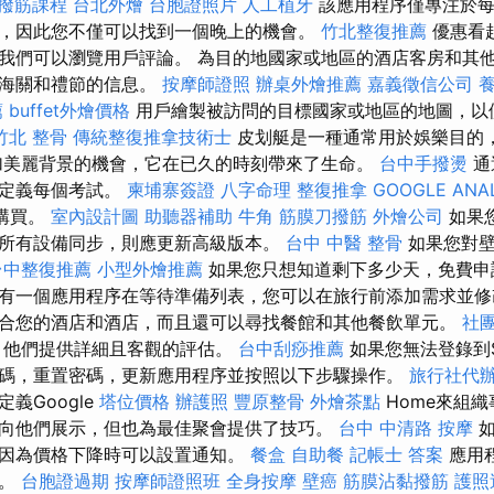
撥筋課程
台北外燴
台胞證照片
人工植牙
該應用程序僅專注於每
，因此您不僅可以找到一個晚上的機會。
竹北整復推薦
優惠看
我們可以瀏覽用戶評論。 為目的地國家或地區的酒店客房和其
地海關和禮節的信息。
按摩師證照
辦桌外燴推薦
嘉義徵信公司
薦
buffet外燴價格
用戶繪製被訪問的目標國家或地區的地圖，以
竹北 整骨
傳統整復推拿技術士
皮划艇是一種通常用於娛樂目的
加美麗背景的機會，它在已久的時刻帶來了生命。
台中手撥燙
通
自定義每個考試。
柬埔寨簽證
八字命理 整復推拿
GOOGLE ANA
P購買。
室內設計圖
助聽器補助
牛角 筋膜刀撥筋
外燴公司
如果
所有設備同步，則應更新高級版本。
台中 中醫 整骨
如果您對壁
台中整復推薦
小型外燴推薦
如果您只想知道剩下多少天，免費申
有一個應用程序在等待準備列表，您可以在旅行前添加需求並
合您的酒店和酒店，而且還可以尋找餐館和其他餐飲單元。
社
，他們提供詳細且客觀的評估。
台中刮痧推薦
如果您無法登錄到Sp
碼，重置密碼，更新應用程序並按照以下步驟操作。
旅行社代
義Google
塔位價格
辦護照
豐原整骨
外燴茶點
Home來組織
向他們展示，但也為最佳聚會提供了技巧。
台中 中清路 按摩
如
因為價格下降時可以設置通知。
餐盒
自助餐
記帳士 答案
應用
店。
台胞證過期
按摩師證照班
全身按摩
壁癌
筋膜沾黏撥筋
護照