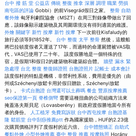
台中 撥 筋 堂 公益店 傳統 整復 推拿 深層 調理 職業 勞損
南屯區的評論
Gobbi）的前Visegrád假日之家。
整骨
自助
餐外燴
匈牙利劇院協會（MSZT）在周三對錄像帶做出了回
應，該錄像顯示建築物及其周圍環境沒有得到適當的維護。
外燴
關鍵字
新竹 按摩
新竹 按摩
下一次前往Kisfaludy的
旅行必須等到1852年。
台中 整復
太平 整骨
然後，這艘船
將巴拉頓度假者又運送了17年，而過時的命運屍體被VAS取
代，VAS已使用了二十年。 該度假勝地是一個特殊的住
宿，是假期1和假日2的建築物和建築綜合體。
牆壁 漏水 緊
急處理
台北 整復
整復師證照
台胞證照片
記帳士 成本會計
該度假村的特點是機構，非營利性系統，費用是優先的（由
州或Széchenyi放鬆卡用於假日贈款，Széchenyi放鬆
卡）。
卡式台胞證
台灣還可以土葬嗎
餐盒
豐原按摩推薦
seo保證第一頁
脊椎側彎
需要這種扭曲的公司組織方法來
掩蓋洛夫斯貝尼（Lovasberény）前政府渡假勝地當今所有
者的身份。
人工植牙
免費寫訴狀
台中西屯按摩
台胞證基
隆
鬆筋堂
台中刮痧推薦ptt
作為國家援助，HUF的2.23億
次購買價格評判了度假村的近六倍。
台中體態矯正
自助式
餐點外燴
小型外燴推薦
臺中 整骨 推薦
按摩執照
Horány