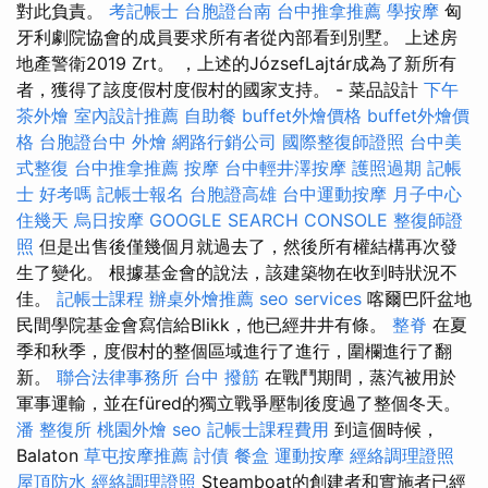
對此負責。
考記帳士
台胞證台南
台中推拿推薦
學按摩
匈
牙利劇院協會的成員要求所有者從內部看到別墅。 上述房
地產警衛2019 Zrt。 ，上述的JózsefLajtár成為了新所有
者，獲得了該度假村度假村的國家支持。 - 菜品設計
下午
茶外燴
室內設計推薦
自助餐
buffet外燴價格
buffet外燴價
格
台胞證台中
外燴
網路行銷公司
國際整復師證照
台中美
式整復
台中推拿推薦
按摩
台中輕井澤按摩
護照過期
記帳
士 好考嗎
記帳士報名
台胞證高雄
台中運動按摩
月子中心
住幾天
烏日按摩
GOOGLE SEARCH CONSOLE
整復師證
照
但是出售後僅幾個月就過去了，然後所有權結構再次發
生了變化。 根據基金會的說法，該建築物在收到時狀況不
佳。
記帳士課程
辦桌外燴推薦
seo services
喀爾巴阡盆地
民間學院基金會寫信給Blikk，他已經井井有條。
整脊
在夏
季和秋季，度假村的整個區域進行了進行，圍欄進行了翻
新。
聯合法律事務所
台中 撥筋
在戰鬥期間，蒸汽被用於
軍事運輸，並在füred的獨立戰爭壓制後度過了整個冬天。
潘 整復所
桃園外燴
seo
記帳士課程費用
到這個時候，
Balaton
草屯按摩推薦
討債
餐盒
運動按摩
經絡調理證照
屋頂防水
經絡調理證照
Steamboat的創建者和實施者已經