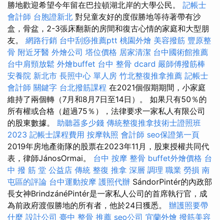
勝地歡迎希望今年留在巴拉頓湖北岸的大學公民。
記帳士
會計師
台胞證新北
對兒童友好的度假勝地等待著帶有沙
盒，骨盆，2-3張床翻新的房間和復古心情的家庭和大型朋
友。
網路行銷
台中刮痧推薦ptt
桃園外燴
美容撥筋
豐原整
骨
附近牙醫
外燴公司
塔位價格
居家清潔
台中國術館推薦
台中肩頸放鬆
外燴buffet
台中 整骨 dcard
嚴師傅撥筋棒
安養院 新北市
長照中心 單人房
竹北整復推拿推薦
記帳士
會計師
關鍵字
台北撥筋課程
在2021個假期期間，小家庭
維持了兩個轉（7月和8月7日至14日）。 如果只有50％的
所有權或合格（超過75％），法律要求一家私人有限公司
的股東數據。
助聽器多少錢
傳統整復推拿技術士證照班
2023
記帳士課程費用
按摩執照
會計師
seo保證第一頁
2019年房地產衛隊的股票在2023年11月，股東授權共同代
表，律師JánosOrmai。
台中 按摩 整骨
buffet外燴價格
台
中 撥 筋 堂 公益店 傳統 整復 推拿 深層 調理 職業 勞損 南
屯區的評論
台中運動按摩
護照代辦
SándorPintér的內政部
長女神BrindzánéPintér是一家私人公司的首席執行官，成
為前政府渡假勝地的所有者，他於24日獲悉。
辦護照要帶
什麼
設計公司
臺中 整骨 推薦
seo公司
宜蘭外燴
撥筋美容