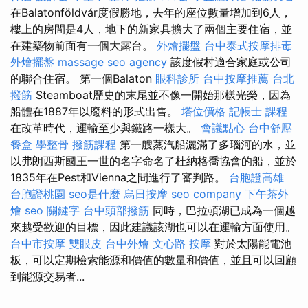
在Balatonföldvár度假勝地，去年的座位數量增加到6人，
樓上的房間是4人，地下的新家具擴大了兩個主要住​​宿，並
在建築物前面有一個大露台。
外燴擺盤
台中泰式按摩排毒
外燴擺盤
massage
seo agency
該度假村適合家庭或公司
的聯合住宿。 第一個Balaton
眼科診所
台中按摩推薦
台北
撥筋
Steamboat歷史的末尾並不像一開始那樣光榮，因為
船體在1887年以廢料的形式出售。
塔位價格
記帳士 課程
在改革時代，運輸至少與鐵路一樣大。
會議點心
台中舒壓
餐盒
學整骨
撥筋課程
第一艘蒸汽船灑滿了多瑙河的水，並
以弗朗西斯國王一世的名字命名了杜納格喬協會的船，並於
1835年在Pest和Vienna之間進行了審判路。
台胞證高雄
台胞證桃園
seo是什麼
烏日按摩
seo company
下午茶外
燴
seo 關鍵字
台中頭部撥筋
同時，巴拉頓湖已成為一個越
來越受歡迎的目標，因此建議該湖也可以在運輸方面使用。
台中市按摩
雙眼皮
台中外燴
文心路 按摩
對於太陽能電池
板，可以定期檢索能源和價值的數量和價值，並且可以回顧
到能源交易者...