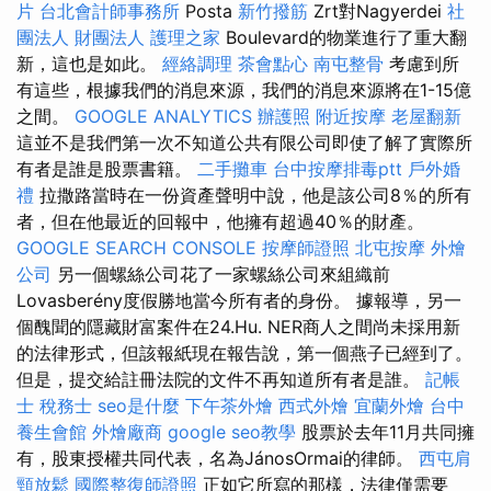
片
台北會計師事務所
Posta
新竹撥筋
Zrt對Nagyerdei
社
團法人 財團法人
護理之家
Boulevard的物業進行了重大翻
新，這也是如此。
經絡調理
茶會點心
南屯整骨
考慮到所
有這些，根據我們的消息來源，我們的消息來源將在1-15億
之間。
GOOGLE ANALYTICS
辦護照
附近按摩
老屋翻新
這並不是我們第一次不知道公共有限公司即使了解了實際所
有者是誰是股票書籍。
二手攤車
台中按摩排毒ptt
戶外婚
禮
拉撒路當時在一份資產聲明中說，他是該公司8％的所有
者，但在他最近的回報中，他擁有超過40％的財產。
GOOGLE SEARCH CONSOLE
按摩師證照
北屯按摩
外燴
公司
另一個螺絲公司花了一家螺絲公司來組織前
Lovasberény度假勝地當今所有者的身份。 據報導，另一
個醜聞的隱藏財富案件在24.Hu. NER商人之間尚未採用新
的法律形式，但該報紙現在報告說，第一個燕子已經到了。
但是，提交給註冊法院的文件不再知道所有者是誰。
記帳
士 稅務士
seo是什麼
下午茶外燴
西式外燴
宜蘭外燴
台中
養生會館
外燴廠商
google seo教學
股票於去年11月共同擁
有，股東授權共同代表，名為JánosOrmai的律師。
西屯肩
頸放鬆
國際整復師證照
正如它所寫的那樣，法律僅需要