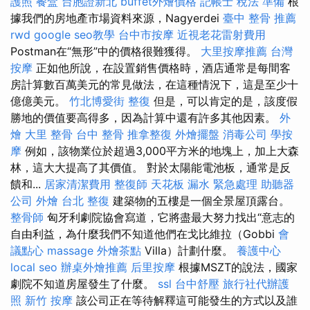
護照
餐盒
台胞證新北
buffet外燴價格
記帳士 稅法 準備
根
據我們的房地產市場資料來源，Nagyerdei
臺中 整骨 推薦
rwd
google seo教學
台中市按摩
近視老花雷射費用
Postman在“無形”中的價格很難獲得。
大里按摩推薦
台灣
按摩
正如他所說，在設置銷售價格時，酒店通常是每間客
房計算數百萬美元的常見做法，在這種情況下，這是至少十
億億美元。
竹北博愛街 整復
但是，可以肯定的是，該度假
勝地的價值要高得多，因為計算中還有許多其他因素。
外
燴
大里 整骨
台中 整骨
推拿整復
外燴擺盤
消毒公司
學按
摩
例如，該物業位於超過3,000平方米的地塊上，加上大森
林，這大大提高了其價值。 對於太陽能電池板，通常是反
饋和...
居家清潔費用
整復師
天花板 漏水 緊急處理
助聽器
公司
外燴
台北 整復
建築物的五樓是一個全景屋頂露台。
整骨師
匈牙利劇院協會寫道，它將盡最大努力找出“意志的
自由利益，為什麼我們不知道他們在戈比維拉（Gobbi
會
議點心
massage
外燴茶點
Villa）計劃什麼。
養護中心
local seo
辦桌外燴推薦
后里按摩
根據MSZT的說法，國家
劇院不知道房屋發生了什麼。
ssl
台中舒壓
旅行社代辦護
照
新竹 按摩
該公司正在等待解釋這可能發生的方式以及誰