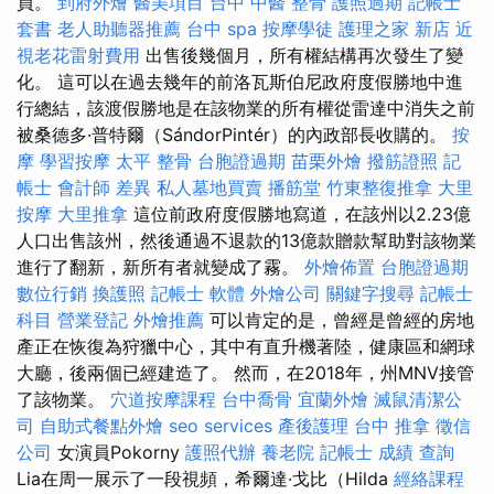
員。
到府外燴
醫美項目
台中 中醫 整骨
護照過期
記帳士
套書
老人助聽器推薦
台中 spa
按摩學徒
護理之家 新店
近
視老花雷射費用
出售後幾個月，所有權結構再次發生了變
化。 這可以在過去幾年的前洛瓦斯伯尼政府度假勝地中進
行總結，該渡假勝地是在該物業的所有權從雷達中消失之前
被桑德多·普特爾（SándorPintér）的內政部長收購的。
按
摩
學習按摩
太平 整骨
台胞證過期
苗栗外燴
撥筋證照
記
帳士 會計師 差異
私人墓地買賣
播筋堂
竹東整復推拿
大里
按摩
大里推拿
這位前政府度假勝地寫道，在該州以2.23億
人口出售該州，然後通過不退款的13億款贈款幫助對該物業
進行了翻新，新所有者就變成了霧。
外燴佈置
台胞證過期
數位行銷
換護照
記帳士 軟體
外燴公司
關鍵字搜尋
記帳士
科目
營業登記
外燴推薦
可以肯定的是，曾經是曾經的房地
產正在恢復為狩獵中心，其中有直升機著陸，健康區和網球
大廳，後兩個已經建造了。 然而，在2018年，州MNV接管
了該物業。
穴道按摩課程
台中喬骨
宜蘭外燴
滅鼠清潔公
司
自助式餐點外燴
seo services
產後護理
台中 推拿
徵信
公司
女演員Pokorny
護照代辦
養老院
記帳士 成績 查詢
Lia在周一展示了一段視頻，希爾達·戈比（Hilda
經絡課程