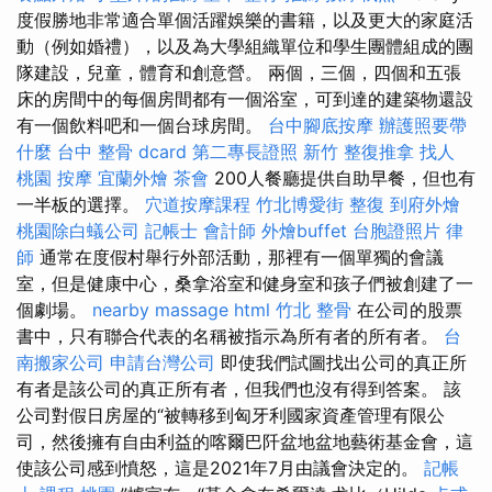
度假勝地非常適合單個活躍娛樂的書籍，以及更大的家庭活
動（例如婚禮），以及為大學組織單位和學生團體組成的團
隊建設，兒童，體育和創意營。 兩個，三個，四個和五張
床的房間中的每個房間都有一個浴室，可到達的建築物還設
有一個飲料吧和一個台球房間。
台中腳底按摩
辦護照要帶
什麼
台中 整骨 dcard
第二專長證照
新竹 整復推拿
找人
桃園 按摩
宜蘭外燴
茶會
200人餐廳提供自助早餐，但也有
一半板的選擇。
穴道按摩課程
竹北博愛街 整復
到府外燴
桃園除白蟻公司
記帳士 會計師
外燴buffet
台胞證照片
律
師
通常在度假村舉行外部活動，那裡有一個單獨的會議
室，但是健康中心，桑拿浴室和健身室和孩子們被創建了一
個劇場。
nearby massage
html
竹北 整骨
在公司的股票
書中，只有聯合代表的名稱被指示為所有者的所有者。
台
南搬家公司
申請台灣公司
即使我們試圖找出公司的真正所
有者是該公司的真正所有者，但我們也沒有得到答案。 該
公司對假日房屋的“被轉移到匈牙利國家資產管理有限公
司，然後擁有自由利益的喀爾巴阡盆地盆地藝術基金會，這
使該公司感到憤怒，這是2021年7月由議會決定的。
記帳