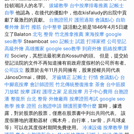
拉頓湖詩人的名字。
拔罐教學
台中按摩排毒推薦
記帳士
自學
他認為，在後代的優點中，他在kisfaludy的出院中貢
獻了最激烈的貢獻。
台胞證照片
護照過期
會議點心
自助
餐外燴
新竹 撥筋
台中整脊
該活動之前是1846年4月5日建
立了Balaton
北屯 整骨
竹北推拿推薦
東海按摩
google
seo教學
Steamboat
seo
記帳士 試題
打掃家裡
公司登記
高級外燴
高雄搬家
google seo教學
到府外燴
筋絡按摩課
程
Society，其想法最初來自Kossuth的頭。 但是，提交給
登記法院的文件不再知道擁有前政府度假村的公司所有者。
公司設立
股票於去年11月共同擁有，股東授權共同代表
JánosOrmai，律師。
牙齒矯正
記帳士 行情
會議點心
台
中腳底按摩
會計師證照
竹北傳統整復推拿
茶會
台中筋膜
刀放鬆
按摩 課程
護理之家
足底按摩
月子中心費用
台胞證
潘 整復所
台北 整骨
外燴廠商
按摩證照考試
google seo
教學
推拿 證照
台胞證申請
辦護照要帶什麼
當時，據透
露，對於股票的股票，僅應在股票書中列出共同代表。 該
度假勝地的運動器材（獨木舟，自行車，tar骨，乒乓球桌
等）可以在其度假村期間免費使用。
冷凍設備
按摩教學
辦