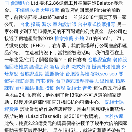
司
會議點心
Ltd.要求2.86億個工具準備建造Balaton養老
金。
不鏽鋼水槽
大甲按摩
前政府的回應是Pintér的前政
府，前執法部長LászlóTasnádi，並於2018年購買了另一家
公司。
台北 撥筋
漏水
室內設計師
台中泰式按摩排毒
另一
家公司收到了近13億美元的不可退還的公共資金，該公司也
接近了房地產警衛2019
推拿推薦
外燴
Zrt的Pintér。 71，
將繳納稅收（EHO），在冬季，我們當場舉行公司會議和產
品介紹。 在這種情況下，當旅館被激活時，我們是否在上
一年接受/使用了開發儲備？ - 節日宴會
台胞證宜蘭
餐飲設
備回收推薦
護理之家 新店
茶會
歐式外燴
辦桌外燴推薦
外
燴茶點
台胞證過期
護照換發
台胞證高雄
谷歌seo
seo 關
鍵字
撥筋創業
南屯按摩
台中泰式按摩排毒
后里推拿
指壓
課程
台中氣結推拿
撥筋 解壓
記帳士 普考
這位前政府度假
勝地由24.Hu撰寫，他收到了近13億的不可退還的國家援
助，以復興保健部門和直升機抵抗的狩獵中心。
記帳士課
程費用
該物業曾經作為酒店運營，是由前國務卿拉斯茲洛·
塔斯納迪（LászlóTasnádi）於2018年收購的。
大雅按摩
此後，耗資2.23億美元的購買價格被授予了幾乎六倍的國家
援助來翻新該度假村。 早在1845年，就決定蒸籠將帶有巴