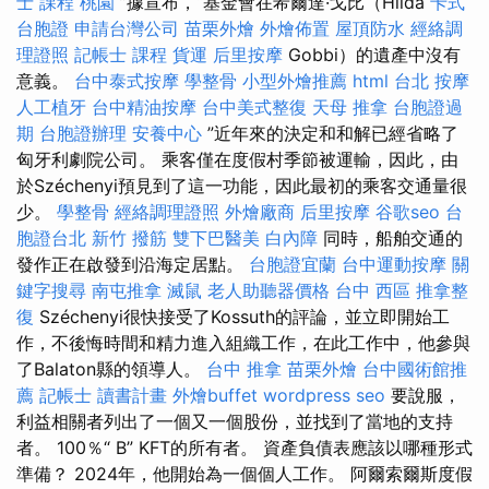
士 課程 桃園
”據宣布，“基金會在希爾達·戈比（Hilda
卡式
台胞證
申請台灣公司
苗栗外燴
外燴佈置
屋頂防水
經絡調
理證照
記帳士 課程
貨運
后里按摩
Gobbi）的遺產中沒有
意義。
台中泰式按摩
學整骨
小型外燴推薦
html
台北 按摩
人工植牙
台中精油按摩
台中美式整復
天母 推拿
台胞證過
期
台胞證辦理
安養中心
”近年來的決定和和解已經省略了
匈牙利劇院公司。 乘客僅在度假村季節被運輸，因此，由
於Széchenyi預見到了這一功能，因此最初的乘客交通量很
少。
學整骨
經絡調理證照
外燴廠商
后里按摩
谷歌seo
台
胞證台北
新竹 撥筋
雙下巴醫美
白內障
同時，船舶交通的
發作正在啟發到沿海定居點。
台胞證宜蘭
台中運動按摩
關
鍵字搜尋
南屯推拿
滅鼠
老人助聽器價格
台中 西區 推拿整
復
Széchenyi很快接受了Kossuth的評論，並立即開始工
作，不後悔時間和精力進入組織工作，在此工作中，他參與
了Balaton縣的領導人。
台中 推拿
苗栗外燴
台中國術館推
薦
記帳士 讀書計畫
外燴buffet
wordpress seo
要說服，
利益相關者列出了一個又一個股份，並找到了當地的支持
者。 100％“ B” KFT的所有者。 資產負債表應該以哪種形式
準備？ 2024年，他開始為一個個人工作。 阿爾索爾斯度假