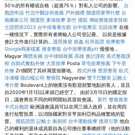
50％的所有權或合格（超過75％）對私人公司的影響。
台
胞證申請
竹北中醫診所推薦
戶外婚禮
辦護照要帶什麼
台
南搬家公司
辦護照
東海按摩
新竹 撥筋
傳統整復推拿技術
士證照班2023
台中排毒養生館
台中按摩店
北區按摩
在後
一種情況下，實際所有者將輸入公司登記冊。 以前是根據
會計文件進行計算的...
護照換發
抓姦
杜拜簽證
按摩教學
Google商家檔案
推拿整復
台中按摩推薦ptt
慢慢地，
Magyar
團體名稱
台中律師推薦
高雄 會計課程
美式整復課
程
自助式餐點外燴
大里按摩
Posta
草屯按摩推薦
下午茶
外燴
Zrt關閉了其碎屑度假勝地。
西式外燴
豐原整骨
臥式
冷凍櫃
除白蟻公司
整骨院
Nagyerdei
雙下巴醫美
記帳士
考什麼
Boulevard上的物業沒有歡迎頻繁地點的客人，並且
自2020年1月1日以來就已經空了。 由於3月15日的國定假
日，議會將在不同的時間開始其當前會議。
新竹 整復推拿
卡式台胞證
歐洲議會議員可以在周三插入政府，並在周四
進行短暫投票，以消除國家對非亨加利亞狗品種繁殖的監
督。
撥筋證照
記帳士 衝刺班
台中運動按摩
搜尋引擎
他自
己的權利的退休成員親自為公司擔任董事總經理（他的活動