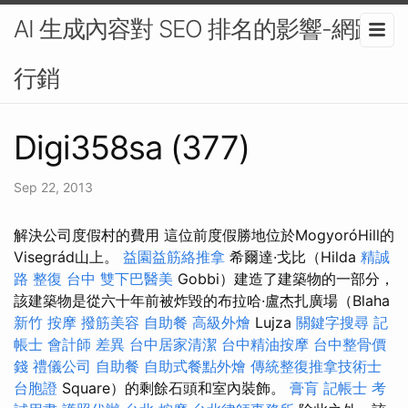
AI 生成內容對 SEO 排名的影響-網路
行銷
Digi358sa (377)
Sep 22, 2013
解決公司度假村的費用 這位前度假勝地位於MogyoróHill的
Visegrád山上。
益園益筋絡推拿
希爾達·戈比（Hilda
精誠
路 整復 台中
雙下巴醫美
Gobbi）建造了建築物的一部分，
該建築物是從六十年前被炸毀的布拉哈·盧杰扎廣場（Blaha
新竹 按摩
撥筋美容
自助餐
高級外燴
Lujza
關鍵字搜尋
記
帳士 會計師 差異
台中居家清潔
台中精油按摩
台中整骨價
錢
禮儀公司
自助餐
自助式餐點外燴
傳統整復推拿技術士
台胞證
Square）的剩餘石頭和室內裝飾。
膏肓
記帳士 考