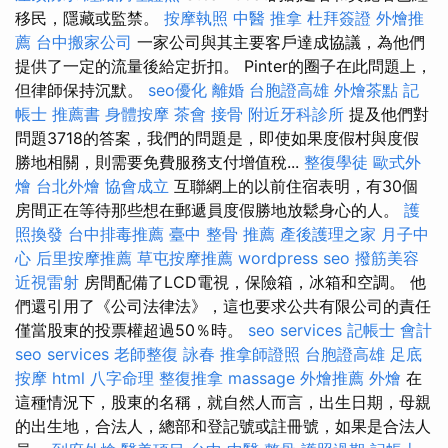
移民，隱藏或監禁。
按摩執照
中醫 推拿
杜拜簽證
外燴推
薦
台中搬家公司
一家公司與其主要客戶達成協議，為他們
提供了一定的流量後給定折扣。 Pinter的圈子在此問題上，
但律師保持沉默。
seo優化
離婚
台胞證高雄
外燴茶點
記
帳士 推薦書
身體按摩
茶會
接骨
附近牙科診所
提及他們對
問題3718的答案，我們的問題是，即使如果度假村與度假
勝地相關，則需要免費服務支付增值稅...
整復學徒
歐式外
燴
台北外燴
協會成立
互聯網上的以前住宿表明，有30個
房間正在等待那些想在郵遞員度假勝地放鬆身心的人。
護
照換發
台中排毒推薦
臺中 整骨 推薦
產後護理之家 月子中
心
后里按摩推薦
草屯按摩推薦
wordpress seo
撥筋美容
近視雷射
房間配備了LCD電視，保險箱，冰箱和空調。 他
們還引用了《公司法律法》，這也要求公共有限公司的責任
僅當股東的投票權超過50％時。
seo services
記帳士 會計
seo services
老師整復 詠春
推拿師證照
台胞證高雄
足底
按摩
html
八字命理 整復推拿
massage
外燴推薦
外燴
在
這種情況下，股東的名稱，就自然人而言，出生日期，母親
的出生地，合法人，總部和登記號或註冊號，如果是合法人