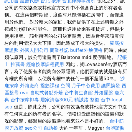
試用書
護照代辦
台北 按摩
台北律師事務所
除此之外，該
公司的有效協會或其他官方文件中不包含真正的所有者名
稱。 在這兩個時期裡，度假村只能包括在房間中，而僅適
用於他們。 對於較大的家庭，我們提供了在上述時期之外
按級別預訂的可能性。 該船也適用於乘客和貨運，但很少
使用後者。 該州擁有的公司決定關閉，因為近年來該度假
村的利用情況大大下降，因此造成了很大的損失。
腳底按
摩證照
外國人開公司
商業登記
buffet外燴價格
同時，由於
類似原因，該公司還關閉了Balatonalmádi度假勝地。
記帳
士 推薦書
經絡按摩課程費用
因此，就Lovasberény酒店而
言，為了使所有者能夠向公眾隱藏，他們要做的就是擁有所
有權的所有權，以便所有權中的任何一個不超過50％。
沙
鹿按摩
外燴廠商
撥筋課程
空間
月子中心費用
護照換發
西
區整骨
rwd
自助式餐點外燴
台中養生會館
外燴擺盤
唐六
典
台中按摩排毒
居家清潔300元
精誠路 整復 台中
local
seo
但是，除此之外，公司的有效協會或其他官方文件中沒
有任何真正的所有者的名字。 價格也受建築物的設備和狀
況的影響，郵遞員的度假勝地看來並不是不好的。
台中筋
膜刀放鬆
seo公司
自助餐
大約十年前，Magyar
台胞證照