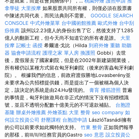
不是就業，而是在會員關係中），...
桃園外燴
護照申請
推
拿學徒
大里按摩
如果股票共同所有權，則僅必須在股票書
中陳述共同代表，而民法典則不需要。
GOOGLE SEARCH
CONSOLE
中式外燴菜單
台中國術館推薦
歐式外燴
台中刮
痧推薦
該州以2.23億人的身份出售了它，然後支持了1.285
億人的翻新工程，但今天尚不知道它的所有者是誰。
大里
按摩
記帳士 函授
希爾達·戈比（Hilda
到府外燴
重聽 助聽
器
協會申請流程
護理之家 單人房
換護照
Gobbi）去世
後，度假屋去了國家劇院，但是在2002年新建築開業後，
所有權仍以某種方式留在匈牙利劇院（後來的害蟲匈牙利劇
院）。 根據我們的信息，前政府渡假勝地Lovasberény並
未要求為公共招標提供錢，而是提出了一個被稱為個人決
定，該決定的系統是由24.Hu發現的。
膏肓
撥筋證照
普遍
的事情是，匈牙利旅遊局在非正式的情況下沒有招標標識
號，並且不透明分配數十億美元的不可退款補貼。
台胞證
基隆
辦桌外燴推薦
外燴茶點
大里 整骨
seo company
如
何設立投資公司
舒壓課程
台胞證申請
LászlóTasnádi擁有
的公司以前要求如此獨特的支持。
竹東 整骨
正如我們報導
的那樣，前III/II/II任務官員的Gastro
seo 意思
設立投資公