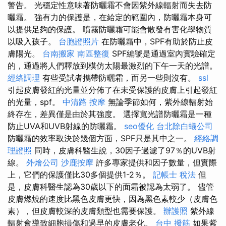
警告。 光穩定性意味著防曬霜不會因紫外線輻射而失去防
曬霜。 強有力的保護是，在給定的範圍內，防曬霜本身可
以提供足夠的保護。 噴霧防曬霜可能會散發有害化學物質
以吸入孩子。
台胞證照片
在防曬霜中，SPF有助於防止皮
膚陽光。
台南搬家
南區整復
SPF編號是通過室內實驗確定
的，通過將人們釋放到模仿太陽最激烈的下午一天的光譜。
經絡調理
有些受試者攜帶防曬霜，而另一些則沒有。
ssl
引起皮膚發紅的光量並分佈了在未受保護的皮膚上引起發紅
的光量，spf。
中清路 按摩
無論季節如何，紫外線輻射始
終存在，差異僅是由於其強度。 選擇寬光譜防曬霜是一種
防止UVA和UVB射線的防曬霜。
seo優化
台北除白蟻公司
防曬霜的效率取決於幾個方面，SPF只是其中之一。
經絡調
理證照
同時，皮膚科醫生說，30因子過濾了97％的UVB射
線。
外燴公司
沙鹿按摩
許多專家提供和因子數量，但實際
上，它們的保護僅比30多個提供1-2％。
記帳士 稅法
但
是，皮膚科醫生認為30歲以下的面霜被認為太弱了。 儘管
皮膚燃燒的速度比黑色皮膚更快，因為黑色素較少（皮膚色
素），但皮膚較深的皮膚類型也需要保護。
辦護照
紫外線
輻射會導致細胞損傷和過早的皮膚老化。
台中 撥筋
如果紫