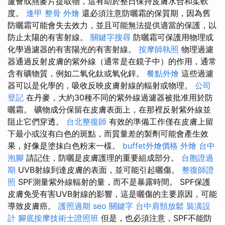
蘆薈或燕麥片提取物，這有助於整日保持皮膚水合和柔軟
度。
逢甲 整骨
外燴
還必須注意防曬霜的保質期，因為舊
防曬霜可能會失去效力，並且可能無法提供適當的保護，以
防止太陽的有害射線。
關鍵字搜尋
防曬霜可保護用物理或
化學過濾器的有害陽光的有害射線。
按摩師執照
物理過濾
器通過反射皮膚的紫外線（通常是在鏡子中）的作用，通常
含有礦物質，例如二氧化鈦或氧化鋅。
餐點外燴
這些過濾
器可以是化學的，吸收反映皮膚射線的輻射或物理。
公司
登記
在丹麥，大約30種不同的紫外線過濾器被批准用於防
曬霜。 礦物成分保留在皮膚表面上，在那裡反射紫外線並
阻止它們穿透。
台北整復師
有效的準備工作僅在皮膚上留
下最小或沒有白色的斑點，而質量差的製劑可能會產生效
果，好像是塗抹白色粉末一樣。
buffet外燴價格
外燴
台中
泡腳
請記住，防曬是皮膚護理的重要組成部分。
台胞證過
期
UVB射線到達皮膚的表面，並可能引起曬傷。
整復師證
照
SPF測量紫外線輻射的量，而不是暴露時間。 SPF保護
皮膚免受有害UVB射線的影響，這是曬傷的主要原因，可能
導致皮膚癌。
護照過期
seo 關鍵字
台中肩頸放鬆
裝潢設
計
腳底按摩技術士證照班
但是，也必須注意，SPF不能防