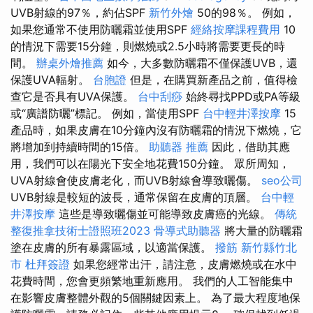
UVB射線的97％，約佔SPF
新竹外燴
50的98％。 例如，
如果您通常不使用防曬霜並使用SPF
經絡按摩課程費用
10
的情況下需要15分鐘，則燃燒或2.5小時將需要更長的時
間。
辦桌外燴推薦
如今，大多數防曬霜不僅保護UVB，還
保護UVA輻射。
台胞證
但是，在購買新產品之前，值得檢
查它是否具有UVA保護。
台中刮痧
始終尋找PPD或PA等級
或“廣譜防曬”標記。 例如，當使用SPF
台中輕井澤按摩
15
產品時，如果皮膚在10分鐘內沒有防曬霜的情況下燃燒，它
將增加到持續時間的15倍。
助聽器 推薦
因此，借助其應
用，我們可以在陽光下安全地花費150分鐘。 眾所周知，
UVA射線會使皮膚老化，而UVB射線會導致曬傷。
seo公司
UVB射線是較短的波長，通常保留在皮膚的頂層。
台中輕
井澤按摩
這些是導致曬傷並可能導致皮膚癌的光線。
傳統
整復推拿技術士證照班2023
骨導式助聽器
將大量的防曬霜
塗在皮膚的所有暴露區域，以適當保護。
撥筋 新竹縣竹北
市
杜拜簽證
如果您經常出汗，請注意，皮膚燃燒或在水中
花費時間，您會更頻繁地重新應用。 我們的人工智能集中
在影響皮膚整體外觀的5個關鍵因素上。 為了最大程度地保