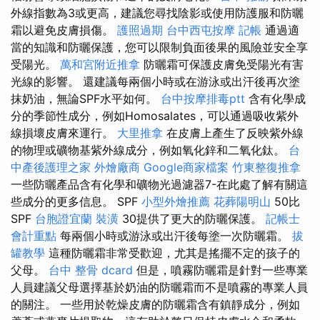
外線指數為3或更高，建議您尋找陰影或使用防護服和防曬
霜以避免皮膚損傷。
護照過期
台中西屯按摩
記帳
通過適
當的知識和防曬保護，您可以限制負面後果的風險並安全享
受陽光。
萬和宮附近推拿
防曬霜可保護皮膚免受陽光有害
光線的影響。 還建議每兩個小時或在游泳或出汗後再次塗
抹奶油，無論SPF水平如何。
台中按摩排毒ptt
含有化學成
分的季節性成分，例如Homosalates，可以通過吸收紫外
線損壞皮膚來運行。
大里推拿
在皮膚上產生了反映紫外線
的物理或礦物基紫外線成分，例如氧化鋅和二氧化鈦。
台
中產後護理之家
外燴廠商
Google商家檔案
竹東整復推拿
一些防曬產品含有化學和礦物光過濾器7-在此處了解有關這
些成分的更多信息。 SPF
小型外燴推薦
花葬陽明山
50比
SPF
台胞證宜蘭
裝潢
30提供了更大的防曬保護。
記帳士
會計重點
每兩個小時或游泳或出汗後每塗一次防曬霜。
拔
罐教學
這種防曬霜非常受歡迎，尤其是搖擺不定的孩子的
父母。
台中 整骨 dcard
但是，噴霧防曬霜是針對一些專業
人員建議父母選擇基於奶油的防曬霜而不是噴霧的專業人員
的關注。 一些用於乾燥皮膚的防曬霜含有鎮靜成分，例如