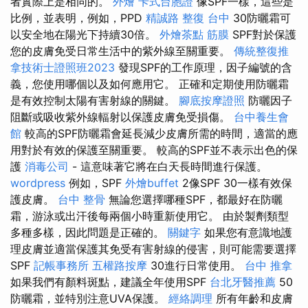
者實際上是相同的。
外燴
卡式台胞證
像SPF一樣，這些是
比例，並表明，例如，PPD
精誠路 整復 台中
30防曬霜可
以安全地在陽光下持續30倍。
外燴茶點
筋膜
SPF對於保護
您的皮膚免受日常生活中的紫外線至關重要。
傳統整復推
拿技術士證照班2023
發現SPF的工作原理，因子編號的含
義，您使用哪個以及如何應用它。 正確和定期使用防曬霜
是有效控制太陽有害射線的關鍵。
腳底按摩證照
防曬因子
阻斷或吸收紫外線輻射以保護皮膚免受損傷。
台中養生會
館
較高的SPF防曬霜會延長減少皮膚所需的時間，適當的應
用對於有效的保護至關重要。 較高的SPF並不表示出色的保
護
消毒公司
- 這意味著它將在白天長時間進行保護。
wordpress
例如，SPF
外燴buffet
2像SPF 30一樣有效保
護皮膚。
台中 整骨
無論您選擇哪種SPF，都最好在防曬
霜，游泳或出汗後每兩個小時重新使用它。 由於製劑類型
多種多樣，因此問題是正確的。
關鍵字
如果您有意識地護
理皮膚並適當保護其免受有害射線的侵害，則可能需要選擇
SPF
記帳事務所
五權路按摩
30進行日常使用。
台中 推拿
如果我們有顏料斑點，建議全年使用SPF
台北牙醫推薦
50
防曬霜，並特別注意UVA保護。
經絡調理
所有年齡和皮膚