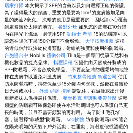
居家打掃
本文揭示了SPF的含義以及如何選擇正確的保護。
為了獲得最大的保護，重要的是要為1cm²的皮膚施加足夠
量的奶油2毫克。 流暢的應用是最重要的，因此請小心覆蓋
到處暴露於太陽的地方。
餐點外燴
如果您的皮膚在10分鐘
內在陽光下燃燒，則使用SPF
記帳士 考前
15的防曬霜可以
讓您在陽光下呆150分鐘而不會燃燒。
大里按摩推薦
這樣
的近似估計取決於皮膚類型，射線的強度和使用的防曬霜。
台胞證台中
Nobilis
禮儀公司
Tilia是一個專門從事天然和有
機化妝品的捷克品牌。
指壓課程
它提供由天然成分製成的
SPF防曬霜，不含合成化學品。 不要忘記將防曬霜均勻地塗
抹在皮膚中以避免刺激皮膚。
竹東整骨推薦
貨運公司
使用
防水防曬霜時，請確保至少15分鐘均勻塗抹，然後在暴露於
日光浴或水中。
外燴
頭痛 按摩
請記住，在游泳或出汗後
重新塗抹以保持最佳保護。
整骨推薦
辦護照要帶什麼
這種
類型的防曬霜可確保您即使在水活動期間也可以保護自己更
長的時間，並且不需要頻繁的再利用。 為了防止毛孔堵
塞，請選擇“非成型”防曬霜。
seo軟體
防水防曬霜非常適合
在陽光明媚的天氣下戶外活動，在運動，海灘度假或溫暖的