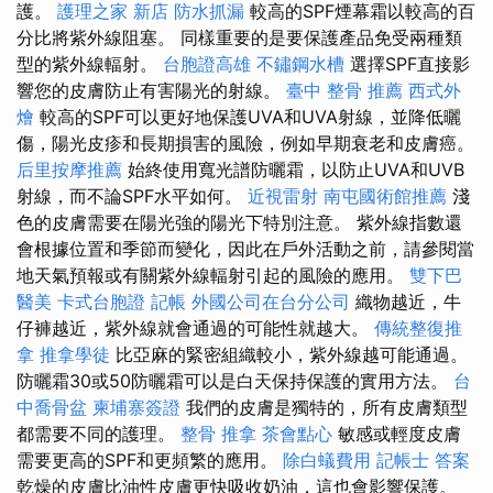
護。
護理之家 新店
防水抓漏
較高的SPF煙幕霜以較高的百
分比將紫外線阻塞。 同樣重要的是要保護產品免受兩種類
型的紫外線輻射。
台胞證高雄
不鏽鋼水槽
選擇SPF直接影
響您的皮膚防止有害陽光的射線。
臺中 整骨 推薦
西式外
燴
較高的SPF可以更好地保護UVA和UVA射線，並降低曬
傷，陽光皮疹和長期損害的風險，例如早期衰老和皮膚癌。
后里按摩推薦
始終使用寬光譜防曬霜，以防止UVA和UVB
射線，而不論SPF水平如何。
近視雷射
南屯國術館推薦
淺
色的皮膚需要在陽光強的陽光下特別注意。 紫外線指數還
會根據位置和季節而變化，因此在戶外活動之前，請參閱當
地天氣預報或有關紫外線輻射引起的風險的應用。
雙下巴
醫美
卡式台胞證
記帳
外國公司在台分公司
織物越近，牛
仔褲越近，紫外線就會通過的可能性就越大。
傳統整復推
拿
推拿學徒
比亞麻的緊密組織較小，紫外線越可能通過。
防曬霜30或50防曬霜可以是白天保持保護的實用方法。
台
中喬骨盆
柬埔寨簽證
我們的皮膚是獨特的，所有皮膚類型
都需要不同的護理。
整骨 推拿
茶會點心
敏感或輕度皮膚
需要更高的SPF和更頻繁的應用。
除白蟻費用
記帳士 答案
乾燥的皮膚比油性皮膚更快吸收奶油，這也會影響保護。