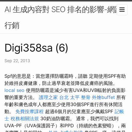
AI 生成內容對 SEO 排名的影響-網路
行銷
Digi358sa (6)
Sep 22, 2013
Spf的意思是：當您選擇防曬霜時，請聽 定期使用SPF有助
於維持皮膚健康，防止過早衰老並降低皮膚癌的風險。
local seo
使用防曬霜是減少有害UVA和UVB輻射的負面影
響的重要方法。
護理之家 台北
太平 整骨
外燴buffet
所有
年齡和膚色成年人都應至少使用30個SPF進行所有休閒活
動。
免費按摩課程
超過6個月的兒童應至少佩戴SPF
記帳
士 稅務相關法規
30奶油防曬霜。 通常，我們可以找到
UVA-PF（UVA保護因子）和PPD（持續的色素變暗），兩