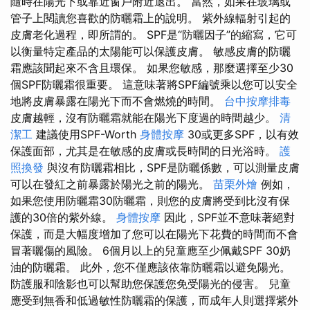
隨時在陽光下或靠近窗戶附近退出。 當然，如果在玻璃或
管子上閱讀您喜歡的防曬霜上的說明。 紫外線輻射引起的
皮膚老化過程，即所謂的。 SPF是“防曬因子”的縮寫，它可
以衡量特定產品的太陽能可以保護皮膚。 敏感皮膚的防曬
霜應該聞起來不含且環保。 如果您敏感，那麼選擇至少30
個SPF防曬霜很重要。 這意味著將SPF編號乘以您可以安全
地將皮膚暴露在陽光下而不會燃燒的時間。
台中按摩排毒
皮膚越輕，沒有防曬霜就能在陽光下度過的時間越少。
清
潔工
建議使用SPF-Worth
身體按摩
30或更多SPF，以有效
保護面部，尤其是在敏感的皮膚或長時間的日光浴時。
護
照換發
與沒有防曬霜相比，SPF是防曬係數，可以測量皮膚
可以在發紅之前暴露於陽光之前的陽光。
苗栗外燴
例如，
如果您使用防曬霜30防曬霜，則您的皮膚將受到比沒有保
護的30倍的紫外線。
身體按摩
因此，SPF並不意味著絕對
保護，而是大幅度增加了您可以在陽光下花費的時間而不會
冒著曬傷的風險。 6個月以上的兒童應至少佩戴SPF 30奶
油的防曬霜。 此外，您不僅應該依靠防曬霜以避免陽光。
防護服和陰影也可以幫助您保護您免受陽光的侵害。 兒童
應受到無香和低過敏性防曬霜的保護，而成年人則選擇紫外