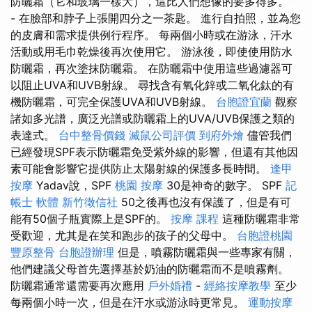
防曬霜（它和玻璃一樣大），這比人們想像的要多得多。 ”
- 在臉部和脖子上張開四分之一茶匙。 進行自拍照，並為您
的皮膚和需求提供例行程序。 每兩個小時或在游泳，汗水
活動或用毛巾乾燥後再次使用它。 游泳後，即使使用防水
防曬霜，再次塗抹防曬霜。 在防曬霜中使用這些過濾器可
以阻止UVA和UVB射線。 尋找含有氧化鋅或二氧化鈦的有
機防曬霜，可完全保護UVA和UVB射線。
台胞證宜蘭
觀察
諸如多光譜，廣泛光譜或防曬霜上的UVA/UVB保護之類的
表達式。
台中整骨價錢
滅鼠公司評價
到府外燴
儘管我們
已經發現SPF表示防曬霜免受紫外線的影響，但還有其他因
素可能會影響它提供防止太陽射線的保護多長時間。
逢甲
按摩
Yadav說，SPF
桃園 按摩
30是神奇的數字。 SPF
記
帳士 軟體
新竹徵信社
50之後再也沒有保護了，但是有可
能有50個子瓶實際上是SPF的。
按摩 課程
這種防曬霜非常
受歡迎，尤其是在笑和跑步的孩子的父母中。
台胞證桃園
豐原整骨
台胞證辦理
但是，噴霧防曬霜與一些專家有關，
他們建議父母首先選擇基於奶油的防曬霜而不是噴霧劑。
防曬霜通常還需要再次應用
戶外婚禮
-
經絡按摩教學
至少
每兩個小時一次，但是在汗水或游泳時更常見。
運動按摩