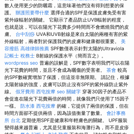
數人使用更少的防曬霜，這意味著他們沒有得到想要的保
護。
辦護照要帶什麼
選擇合適的SPF是保護皮膚免受有害
紫外線輻射的關鍵。 它顯示了產品防止UVB輻射的程度，
也就是說，可以在陽光下花費多少時間而不會燃燒我們的皮
膚。
台中刮痧
UVA和UVB射線是來自太陽的兩種有害的紫
外線輻射，兩者對於保護我們的皮膚和健康都很重要。
美
容撥筋
高雄律師推薦
SPF數僅表示針對太陽的Ultraviola
記帳士 稅務士
B射線的保護水平（簡而言之）。
wordpress seo
普遍的誤解是，SPF數字表明我們可以在陽
光下花費的時間，並且不會成為曬傷的受害者。
茶會
較高
的SPF數確實增加了保護，但這並非無限期。 請記住，根據
太陽射線的強度，皮膚可以防止沒有SPF的紫外線防止紫外
線。
假牙費用
西屯按摩
seo 關鍵字
穿著30因子的產品不
會促進在陽光下花費兩倍的時間，就像我們只使用了15因子
一樣。
防水漆
西屯按摩
的確，它提供了兩倍的保護，但在
時間方面卻不提供兩倍，因為該值衡量了數量。
會計事務
所 台北
定期使用SPF是健康和年輕膚色的關鍵。 UPF服裝
變得越來越普遍，尤其是兒童服裝和海灘行為，而不是皮疹