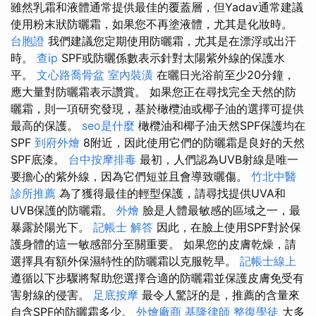
雖然乳霜和液體通常提供最佳的覆蓋層，但Yadav通常建議
使用粉末狀防曬霜，如果您不再塗液體，尤其是化妝時。
台胞證
我們建議您定期使用防曬霜，尤其是在漂浮或出汗
時。
查ip
SPF或防曬係數表示針對太陽紫外線的保護水
平。
文心路喬骨盆
室內裝潢
在曬日光浴前至少20分鐘，
應大量對防曬霜表示讚賞。 如果您正在尋找完全天然的防
曬霜，則一項研究發現，基於橄欖油或椰子油的選擇可提供
最高的保護。
seo是什麼
橄欖油和椰子油天然SPF保護均在
SPF
到府外燴
8附近，因此使用它們的防曬霜是良好的天然
SPF底漆。
台中按摩排毒
最初，人們認為UVB射線是唯一
要擔心的紫外線，因為它們短並且會導致曬傷。
竹北中醫
診所推薦
為了獲得最佳的輕型保護，請尋找提供UVA和
UVB保護的防曬霜。
外燴
臉是人體最敏感的區域之一，最
暴露於陽光下。
記帳士 解答
因此，在臉上使用SPF對於保
護身體的這一敏感部分至關重要。 如果您的皮膚乾燥，請
選擇具有額外保濕特性的防曬霜以克服乾旱。
記帳士線上
遵循以下步驟將幫助您選擇合適的防曬霜並保護皮膚免受有
害射線的侵害。
足底按摩
最令人驚訝的是，推薦的含量來
自含SPF的防曬霜多少。
外燴廠商
基隆律師
整復學徒
大多