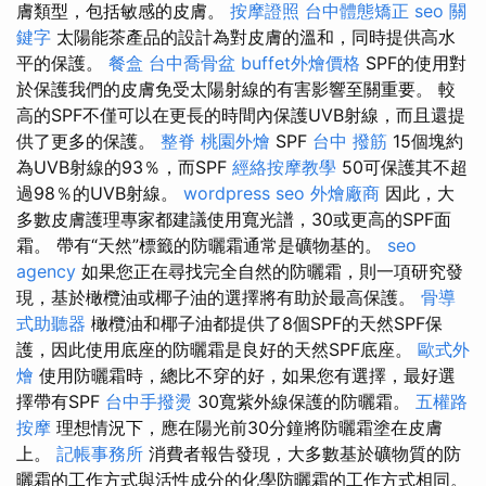
膚類型，包括敏感的皮膚。
按摩證照
台中體態矯正
seo 關
鍵字
太陽能茶產品的設計為對皮膚的溫和，同時提供高水
平的保護。
餐盒
台中喬骨盆
buffet外燴價格
SPF的使用對
於保護我們的皮膚免受太陽射線的有害影響至關重要。 較
高的SPF不僅可以在更長的時間內保護UVB射線，而且還提
供了更多的保護。
整脊
桃園外燴
SPF
台中 撥筋
15個塊約
為UVB射線的93％，而SPF
經絡按摩教學
50可保護其不超
過98％的UVB射線。
wordpress seo
外燴廠商
因此，大
多數皮膚護理專家都建議使用寬光譜，30或更高的SPF面
霜。 帶有“天然”標籤的防曬霜通常是礦物基的。
seo
agency
如果您正在尋找完全自然的防曬霜，則一項研究發
現，基於橄欖油或椰子油的選擇將有助於最高保護。
骨導
式助聽器
橄欖油和椰子油都提供了8個SPF的天然SPF保
護，因此使用底座的防曬霜是良好的天然SPF底座。
歐式外
燴
使用防曬霜時，總比不穿的好，如果您有選擇，最好選
擇帶有SPF
台中手撥燙
30寬紫外線保護的防曬霜。
五權路
按摩
理想情況下，應在陽光前30分鐘將防曬霜塗在皮膚
上。
記帳事務所
消費者報告發現，大多數基於礦物質的防
曬霜的工作方式與活性成分的化學防曬霜的工作方式相同。