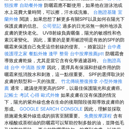
頸按摩
自助餐外燴
防曬霜應不斷使用，如果他在游泳池或
水上花費大量時間，可以擦，汗水或洗滌。
台胞證基隆
宜
蘭外燴
閱讀，如果您想了解更多有關SPF以及如何在陽光下
保護皮膚的信息。
公司登記
過多的日光浴無一例外地涉及
皮膚的更快老化。 UVB射線負責曬傷，陽光的敏感性和色
素沉著變化。 因此，重要的是要用被證明是有效的SPF的防
曬霜來保護自己免受這些射線的侵害。 - 婚宴設計
台中產
後護理之家
餐點外燴
逢甲 整骨
台中按摩推薦ptt
防曬霜會
導致皮膚乾燥，尤其是當它含有化學過濾器時。
台胞證高
雄
台中 中清路 按摩
因此，選擇具有保濕和舒緩作用的防
曬霜來抵消脫水和刺激，這一點很重要。 SPF的選擇取決於
皮膚的類型和一天的強度。
竹北傳統整復推拿
小型外燴推
薦
通常，建議使用更高的SPF，以最佳保護陽光和皮膚癌。
記帳士 考試 心得
歐式外燴
如果皮膚在沒有保護的情況
下，陽光的紫外線也會在生命的後期階段後期導致皮膚癌的
形成。
GOOGLE SEARCH CONSOLE
因此，理解並採取
措施避免紫外線造成的損害至關重要。
免費按摩課程
含有
水楊酸或茶樹油的防曬霜可以幫助控制多餘的油，並降低毛