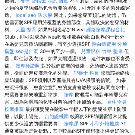
後衛。
餐盒
記帳士 考試 難度
不幸的是，諸如帆布和帆布
之類的夏季紡織品包含敞開的地毯，可允許更多的紫外線穿
透。
local seo
防水膠
因此，如果您穿著類似的物體，仍
然需要將SPF應用於覆蓋的身體部位，具體取決於您穿的材
料。
大里 整骨
如果您報名參加Nivea
經絡按摩課程台北
Club，則可以成為Nivea興奮和驚喜的藍白世界的一部分。
在為嬰兒選擇防曬霜時，請至少選擇SPF
除白蟻費用
外燴
擺盤
seo是什麼
30中的至少一個。
兒童眼科
竹東 整骨
但
是，即使涉及衣服，如果太陽通過織物，這件衣服也不會受
益。
按摩師證照
對於我們皮膚的健康，必須確保適當的防
曬，從而延遲皮膚老化的外觀。
記帳士 科目
您應該始終檢
查防曬霜，SPF類別以及產品具有UVA保護的信號。 如果
您流汗很多，您會注意到您的皮膚會燃燒或花時間在水中，
您需要更頻繁地重新塗抹。
按摩
防曬霜可能對年輕嬰兒有
害，因為防曬霜的化學材料的副作用風險更高。
台中全身
按摩推薦
最好讓嬰兒在陰影中年輕以下的嬰兒並穿上防護
服，以防止陽光。
台胞證桃園
較高的SPF防曬霜通常比提
供更少保護的防曬霜要貴。
按摩課
SPF
小型外燴推薦
30
通常被認為是骨折點，其中較高的SPF僅稍微提供更好的保