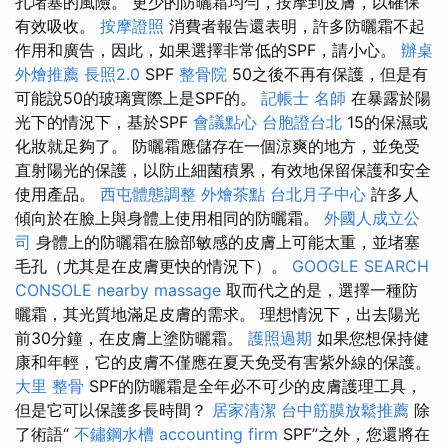
孔堵塞的風險。 更少的防曬霜均勻，按摩到皮膚，以確保
有效吸收。
按摩證照
消費者報告還表明，許多防曬霜不起
作用和廣告，因此，如果選擇非常低的SPF，請小心。
辦桌
外燴推薦
長照2.0
SPF
整骨院
50之後不再有保護，但是有
可能說50的玻璃實際上是SPF的。
記帳士 名師
在暴露於陽
光下的情況下，基於SPF
會議點心
台胞證台北
15的保濕或
化妝就足夠了。 防曬霜應儲存在一個涼爽的地方，並免受
直射陽光的保護，以防止細菌積累，有效地保留保護和安全
使用產品。
西屯體態調整
外燴茶點
台北月子中心
許多人
傾向於在臉上與身體上使用相同的防曬霜。
外國人成立公
司
身體上的防曬霜在臉部敏感的皮膚上可能太重，並堵塞
毛孔（尤其是在皮膚更快的情況下）。
GOOGLE SEARCH
CONSOLE
nearby massage
取而代之的是，選擇一種防
曬霜，其光質地滿足皮膚的需求。 理想情況下，出去陽光
前30分鐘，在皮膚上塗防曬霜。
護照過期
如果您想保持健
康和年輕，它的皮膚不僅應在夏天免受有害紫外線的保護。
大里 整骨
SPF的防曬霜是全年必不可少的皮膚護理工具，
但是它可以保護多長時間？
居家清潔
台中筋膜放鬆推薦
除
了術語“
不鏽鋼水槽
accounting firm
SPF”之外，您還將在