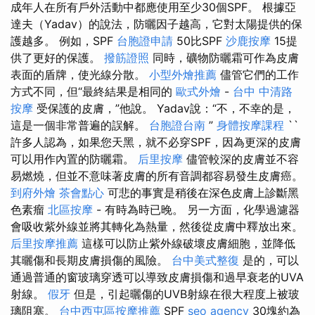
成年人在所有戶外活動中都應使用至少30個SPF。 根據亞
達夫（Yadav）的說法，防曬因子越高，它對太陽提供的保
護越多。 例如，SPF
台胞證申請
50比SPF
沙鹿按摩
15提
供了更好的保護。
撥筋證照
同時，礦物防曬霜可作為皮膚
表面的盾牌，使光線分散。
小型外燴推薦
儘管它們的工作
方式不同，但“最終結果是相同的
歐式外燴
-
台中 中清路
按摩
受保護的皮膚，”他說。 Yadav說：“不，不幸的是，
這是一個非常普遍的誤解。
台胞證台南
”
身體按摩課程
``
許多人認為，如果您天黑，就不必穿SPF，因為更深的皮膚
可以用作內置的防曬霜。
后里按摩
儘管較深的皮膚並不容
易燃燒，但並不意味著皮膚的所有音調都容易發生皮膚癌。
到府外燴
茶會點心
可悲的事實是稍後在深色皮膚上診斷黑
色素瘤
北區按摩
- 有時為時已晚。 另一方面，化學過濾器
會吸收紫外線並將其轉化為熱量，然後從皮膚中釋放出來。
后里按摩推薦
這樣可以防止紫外線破壞皮膚細胞，並降低
其曬傷和長期皮膚損傷的風險。
台中美式整復
是的，可以
通過普通的窗玻璃穿透可以導致皮膚損傷和過早衰老的UVA
射線。
假牙
但是，引起曬傷的UVB射線在很大程度上被玻
璃阻塞。
台中西屯區按摩推薦
SPF
seo agency
30塊約為