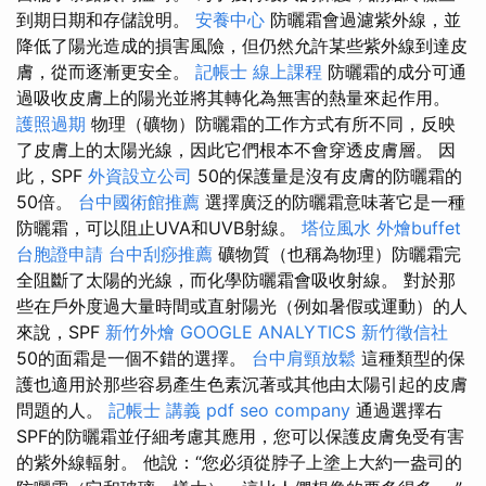
到期日期和存儲說明。
安養中心
防曬霜會過濾紫外線，並
降低了陽光造成的損害風險，但仍然允許某些紫外線到達皮
膚，從而逐漸更安全。
記帳士 線上課程
防曬霜的成分可通
過吸收皮膚上的陽光並將其轉化為無害的熱量來起作用。
護照過期
物理（礦物）防曬霜的工作方式有所不同，反映
了皮膚上的太陽光線，因此它們根本不會穿透皮膚層。 因
此，SPF
外資設立公司
50的保護量是沒有皮膚的防曬霜的
50倍。
台中國術館推薦
選擇廣泛的防曬霜意味著它是一種
防曬霜，可以阻止UVA和UVB射線。
塔位風水
外燴buffet
台胞證申請
台中刮痧推薦
礦物質（也稱為物理）防曬霜完
全阻斷了太陽的光線，而化學防曬霜會吸收射線。 對於那
些在戶外度過大量時間或直射陽光（例如暑假或運動）的人
來說，SPF
新竹外燴
GOOGLE ANALYTICS
新竹徵信社
50的面霜是一個不錯的選擇。
台中肩頸放鬆
這種類型的保
護也適用於那些容易產生色素沉著或其他由太陽引起的皮膚
問題的人。
記帳士 講義 pdf
seo company
通過選擇右
SPF的防曬霜並仔細考慮其應用，您可以保護皮膚免受有害
的紫外線輻射。 他說：“您必須從脖子上塗上大約一盎司的