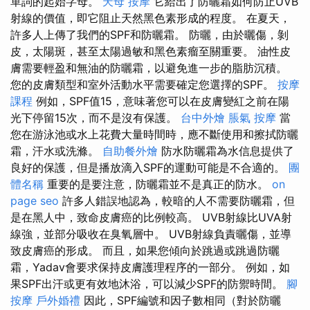
單詞的起始字母。
天母 按摩
它給出了防曬霜如何防止UVB
射線的價值，即它阻止天然黑色素形成的程度。 在夏天，
許多人上傳了我們的SPF和防曬霜。 防曬，由於曬傷，剝
皮，太陽斑，甚至太陽過敏和黑色素瘤至關重要。 油性皮
膚需要輕盈和無油的防曬霜，以避免進一步的脂肪沉積。
您的皮膚類型和室外活動水平需要確定您選擇的SPF。
按摩
課程
例如，SPF值15，意味著您可以在皮膚變紅之前在陽
光下停留15次，而不是沒有保護。
台中外燴
脹氣 按摩
當
您在游泳池或水上花費大量時間時，應不斷使用和擦拭防曬
霜，汗水或洗滌。
自助餐外燴
防水防曬霜為水信息提供了
良好的保護，但是播放滴入SPF的運動可能是不合適的。
團
體名稱
重要的是要注意，防曬霜並不是真正的防水。
on
page seo
許多人錯誤地認為，較暗的人不需要防曬霜，但
是在黑人中，致命皮膚癌的比例較高。 UVB射線比UVA射
線強，並部分吸收在臭氧層中。 UVB射線負責曬傷，並導
致皮膚癌的形成。 而且，如果您傾向於跳過或跳過防曬
霜，Yadav會要求保持皮膚護理程序的一部分。 例如，如
果SPF出汗或更有效地沐浴，可以減少SPF的防禦時間。
腳
按摩
戶外婚禮
因此，SPF編號和因子數相同（對於防曬