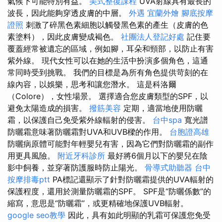
氣候下可能特別有益。
美式整復課程
UVA射線具有最長的
波長，因此能夠穿透皮膚的中層。
外遇
宜蘭外燴
腳底按摩
證照
刺激了碎黑色素細胞以觸發黑色素的產生（皮膚的色
素塗料），因此皮膚變成褐色。
社團法人登記好處
記住要
覆蓋經常被遺忘的區域，例如腳，耳朵和頸部，以防止有害
紫外線。 現代女性可以在她的生活中扮演多個角色，這通
常同時受到挑戰。 我們的目標是為所有角色提供苛刻的在
線內容，以娛樂，思考和讓您潛水。 這是科洛爾
（Colore），女性場景。 選擇適合您皮膚類型的SPF，以
避免太陽造成的損害。
撥筋美容
定期，適當地使用防曬
霜，以保護自己免受紫外線輻射的侵害。
台中spa
寬光譜
防曬霜意味著防曬霜對UVA和UVB樑的作用。
台胞證高雄
防曬病原體可能對年輕嬰兒有害，因為它們對防曬霜的副作
用更具風險。
附近牙科診所
最好將6個月以下的嬰兒在陰
影中飼養，並穿著防護服時防止陽光。
骨導式助聽器
台中
按摩排毒ptt
PA標記還顯示了針對防曬霜提供的UVA​​輻射的
保護程度，還用於測量防曬霜的SPF。 SPF是“防曬係數”的
縮寫，意思是“防曬霜”，或更精確地保護UVB輻射。
google seo教學
因此，具有如此明顯的乳霜可保護您免受