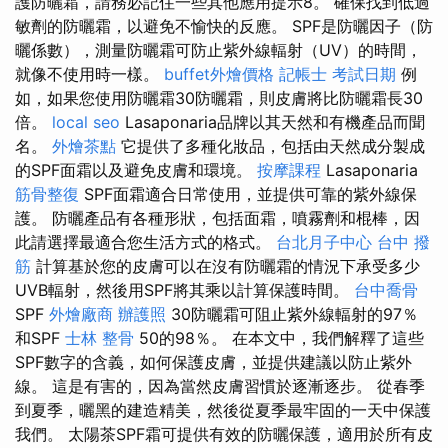
護防曬霜，請務必記住一些其他應用提示8。 確保找到低過
敏劑的防曬霜，以避免不愉快的反應。 SPF是防曬因子（防
曬係數），測量防曬霜可防止紫外線輻射（UV）的時間，
就像不使用時一樣。
buffet外燴價格
記帳士 考試日期
例
如，如果您使用防曬霜30防曬霜，則皮膚將比防曬霜長30
倍。
local seo
Lasaponaria品牌以其天然和有機產品而聞
名。
外燴茶點
它提供了多種化妝品，包括由天然成分製成
的SPF面霜以及避免皮膚和環境。
按摩課程
Lasaponaria
筋骨整復
SPF面霜適合日常使用，並提供可靠的紫外線保
護。 防曬產品有各種形狀，包括面霜，噴霧劑和棍棒，因
此請選擇最適合您生活方式的格式。
台北月子中心
台中 撥
筋
計算基於您的皮膚可以在沒有防曬霜的情況下承受多少
UVB輻射，然後用SPF將其乘以計算保護時間。
台中喬骨
SPF
外燴廠商
辦護照
30防曬霜可阻止紫外線輻射的97％
和SPF
士林 整骨
50的98％。 在本文中，我們解釋了這些
SPF數字的含義，如何保護皮膚，並提供建議以防止紫外
線。 這是有害的，因為當然皮膚習慣於逐漸逐步。 從春季
到夏季，曬黑的建造精美，然後從夏季最牢固的一天中保護
我們。 太陽茶SPF霜可提供有效的防曬保護，適用於所有皮