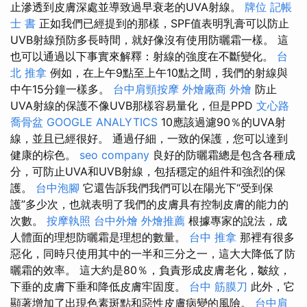
止滲透到皮膚深處並導致過早衰老的UVA射線。
牌位
記帳
士 書
正如我們已經提到的那樣，SPF值表明乳膏可以防止
UVB射線預防多長時間，就好像沒有使用防曬霜一樣。 這
也可以通過以下事實來解釋：射線的強度在不斷變化。
台
北 推拿
例如，在上午9點至上午10點之間，我們的射線與
中午15分鐘一樣多。
台中肩頸按摩
外燴廠商
外燴
防止
UVA射線的保護不像UVB那樣容易量化，但是PPD
文心路
喬骨盆
GOOGLE ANALYTICS
10應該過濾90％的UVA射
線，並且已經很好。 通過仔細，一致的保護，您可以達到
健康的棕色。
seo company
良好的防曬霜總是包含各種成
分，可防止UVA和UVB射線，包括穩定的組件和強烈的保
護。
台中泡腳
它還告訴我們我們可以在陽光下“受到保
護”多少次，也就表明了我們的皮膚具有控制皮膚的能力的
次數。
按摩執照
台中外燴
外燴推薦
根據專家的說法，成
人體面的理想防曬霜是理想的數量。
台中 推拿
那裡有很多
惡化，同時只使用其中的一半和三分之一，這大大降低了防
曬霜的效率。 這大約是80％，負責形成皮膚老化，皺紋，
下垂的皮膚下垂和降低皮膚牢固度。
台中 筋膜刀
此外，它
顯著增加了出現色素斑點和惡性皮膚病變的風險。
台中肩