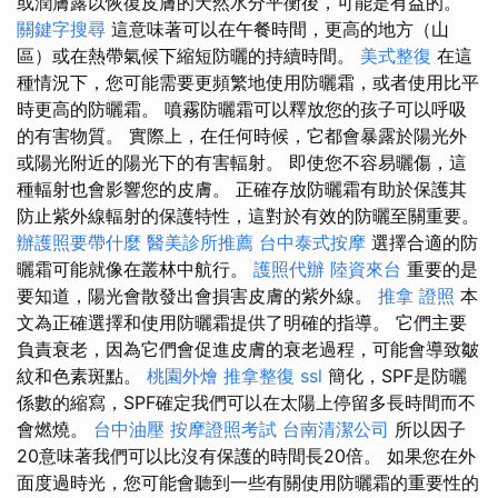
或潤膚露以恢復皮膚的天然水分平衡後，可能是有益的。
關鍵字搜尋
這意味著可以在午餐時間，更高的地方（山
區）或在熱帶氣候下縮短防曬的持續時間。
美式整復
在這
種情況下，您可能需要更頻繁地使用防曬霜，或者使用比平
時更高的防曬霜。 噴霧防曬霜可以釋放您的孩子可以呼吸
的有害物質。 實際上，在任何時候，它都會暴露於陽光外
或陽光附近的陽光下的有害輻射。 即使您不容易曬傷，這
種輻射也會影響您的皮膚。 正確存放防曬霜有助於保護其
防止紫外線輻射的保護特性，這對於有效的防曬至關重要。
辦護照要帶什麼
醫美診所推薦
台中泰式按摩
選擇合適的防
曬霜可能就像在叢林中航行。
護照代辦
陸資來台
重要的是
要知道，陽光會散發出會損害皮膚的紫外線。
推拿 證照
本
文為正確選擇和使用防曬霜提供了明確的指導。 它們主要
負責衰老，因為它們會促進皮膚的衰老過程，可能會導致皺
紋和色素斑點。
桃園外燴
推拿整復
ssl
簡化，SPF是防曬
係數的縮寫，SPF確定我們可以在太陽上停留多長時間而不
會燃燒。
台中油壓
按摩證照考試
台南清潔公司
所以因子
20意味著我們可以比沒有保護的時間長20倍。 如果您在外
面度過時光，您可能會聽到一些有關使用防曬霜的重要性的