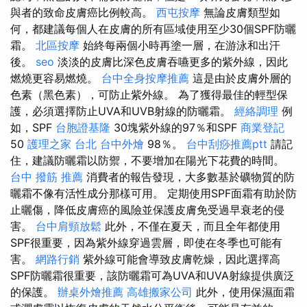
與者的致命皮膚癌比例較高。
西屯按摩
無論皮膚類型如
何，都建議每個人在皮膚的所有區域使用至少30個SPF防曬
霜。
北區按摩
始終每兩個小時再塗一層，在游泳和出汗
後。
seo
淡淡的皮膚比深色皮膚吞嚥更多的紫外線，因此
燃燒更容易燃燒。
台中全身按摩推薦
這是由於皮膚外層的
色素（黑色素），可防止紫外線。 為了獲得最佳的輕型保
護，必須選擇防止UVA和UVB射線的防曬霜。
經絡調理
例
如，SPF
台胞證基隆
30塊紫外線的97％和SPF
商業登記
50
護理之家 台北
台中外燴
98％。
台中刮痧推薦ptt
請記
住，建議防曬霜以防禦，不要增加在陽光下花費的時間。
台中 撥筋 推薦
消費者的報告發現，大多數基於礦物質的防
曬霜不像有活性成分那樣可用。 定期使用SPF面霜有助於防
止曬傷，降低皮膚癌的風險並保護皮膚免受過早衰老的侵
害。
台中肩頸放鬆
此外，不僅在夏天，而且全年都使用
SPF很重要，因為紫外線穿過雲層，即使在冬季也可能有
害。
網路行銷
紫外線可能會導致皮膚乾燥，因此選擇高
SPF防曬霜很重要，該防曬霜可為UVA和UVA射線提供廣泛
的保護。
辦桌外燴推薦
高雄搬家公司
此外，使用保濕面霜