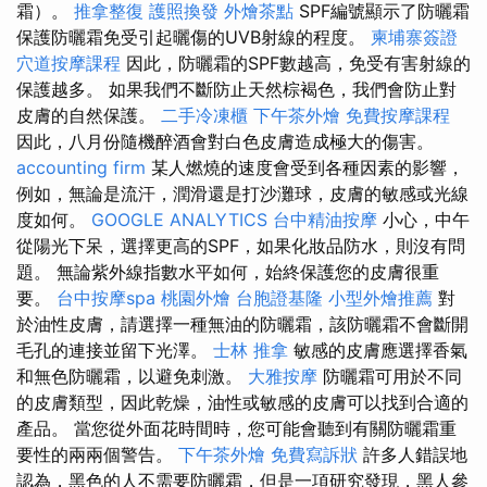
霜）。
推拿整復
護照換發
外燴茶點
SPF編號顯示了防曬霜
保護防曬霜免受引起曬傷的UVB射線的程度。
柬埔寨簽證
穴道按摩課程
因此，防曬霜的SPF數越高，免受有害射線的
保護越多。 如果我們不斷防止天然棕褐色，我們會防止對
皮膚的自然保護。
二手冷凍櫃
下午茶外燴
免費按摩課程
因此，八月份隨機醉酒會對白色皮膚造成極大的傷害。
accounting firm
某人燃燒的速度會受到各種因素的影響，
例如，無論是流汗，潤滑還是打沙灘球，皮膚的敏感或光線
度如何。
GOOGLE ANALYTICS
台中精油按摩
小心，中午
從陽光下呆，選擇更高的SPF，如果化妝品防水，則沒有問
題。 無論紫外線指數水平如何，始終保護您的皮膚很重
要。
台中按摩spa
桃園外燴
台胞證基隆
小型外燴推薦
對
於油性皮膚，請選擇一種無油的防曬霜，該防曬霜不會斷開
毛孔的連接並留下光澤。
士林 推拿
敏感的皮膚應選擇香氣
和無色防曬霜，以避免刺激。
大雅按摩
防曬霜可用於不同
的皮膚類型，因此乾燥，油性或敏感的皮膚可以找到合適的
產品。 當您從外面花時間時，您可能會聽到有關防曬霜重
要性的兩兩個警告。
下午茶外燴
免費寫訴狀
許多人錯誤地
認為，黑色的人不需要防曬霜，但是一項研究發現，黑人參