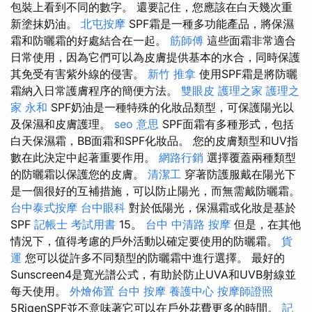
包裝上看到不同的數字。 還要記住，您應該在白天幾次重
新塗抹奶油。
北屯按摩
SPF霜是一種多功能產品，將保濕
霜和防曬霜的好處結合在一起。
筋師傅
這些面霜非常適合
日常使用，因為它們可以為皮膚提供基本的水合，同時保護
其免受有害紫外線的侵害。
新竹 推拿
使用SPF霜是將防曬
霜納入日常護膚程序的簡便方法。
雙眼皮
護理之家
護理之
家 永和
SPF奶油是一種特殊的化妝品類型，可保護陽光以
及保濕和皮膚護理。
seo 意思
SPF面霜有多種形式，包括
白天保濕霜，BB面霜和SPF化妝品。 您的皮膚類型和UV指
數在此決定中起著重要作用。
網路行銷
選擇覆蓋兩種類型
的防曬霜以保護您的皮膚。
清潔工
穿著防護服戴在陽光下
是一個很好的互補措施，可以防止陽光，而無需戴防曬霜。
台中泰式按摩
台中眼科
對於低陽光，保濕霜或化妝是基於
SPF
記帳士 考試用書
15。
台中 中清路 按摩
但是，在其他
情況下，值得考慮的戶外活動以確定要使用的防曬霜。
貨
運
您可以從許多不同類型的防曬霜中進行選擇。 最好的
Sunscreen4是寬光譜公式，有助於防止UVA和UVB射線並
每天使用。
外燴佈置
台中 按摩
養護中心
按摩師證照
5RigenSPF並不意味著它可以在戶外花費更多的時間。
記