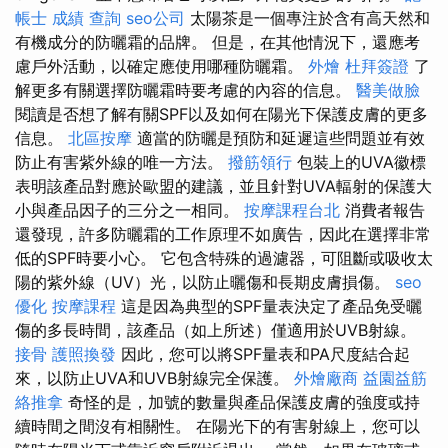
帳士 成績 查詢
seo公司
太陽茶是一個專注於含有高天然和
有機成分的防曬霜的品牌。 但是，在其他情況下，還應考
慮戶外活動，以確定應使用哪種防曬霜。
外燴
杜拜簽證
了
解更多有關選擇防曬霜時要考慮的內容的信息。
醫美做臉
閱讀是否想了解有關SPF以及如何在陽光下保護皮膚的更多
信息。
北區按摩
適當的防曬是預防和延遲這些問題並有效
防止有害紫外線的唯一方法。
撥筋領行
包裝上的UVA徽標
表明該產品對應於歐盟的建議，並且針對UVA輻射的保護大
小與產品因子的三分之一相同。
按摩課程台北
消費者報告
還發現，許多防曬霜的工作原理不如廣告，因此在選擇非常
低的SPF時要小心。 它包含特殊的過濾器，可阻斷或吸收太
陽的紫外線（UV）光，以防止曬傷和長期皮膚損傷。
seo
優化
按摩課程
這是因為典型的SPF量表決定了產品免受曬
傷的多長時間，該產品（如上所述）僅適用於UVB射線。
接骨
護照換發
因此，您可以將SPF量表和PA尺度結合起
來，以防止UVA和UVB射線完全保護。
外燴廠商
益園益筋
絡推拿
奇怪的是，加號的數量與產品保護皮膚的強度或持
續時間之間沒有相關性。 在陽光下的有害射線上，您可以