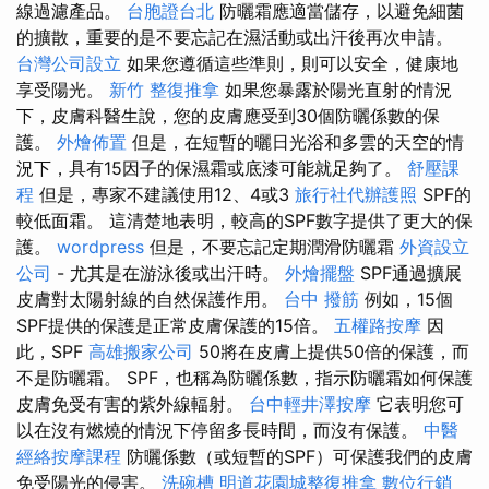
線過濾產品。
台胞證台北
防曬霜應適當儲存，以避免細菌
的擴散，重要的是不要忘記在濕活動或出汗後再次申請。
台灣公司設立
如果您遵循這些準則，則可以安全，健康地
享受陽光。
新竹 整復推拿
如果您暴露於陽光直射的情況
下，皮膚科醫生說，您的皮膚應受到30個防曬係數的保
護。
外燴佈置
但是，在短暫的曬日光浴和多雲的天空的情
況下，具有15因子的保濕霜或底漆可能就足夠了。
舒壓課
程
但是，專家不建議使用12、4或3
旅行社代辦護照
SPF的
較低面霜。 這清楚地表明，較高的SPF數字提供了更大的保
護。
wordpress
但是，不要忘記定期潤滑防曬霜
外資設立
公司
- 尤其是在游泳後或出汗時。
外燴擺盤
SPF通過擴展
皮膚對太陽射線的自然保護作用。
台中 撥筋
例如，15個
SPF提供的保護是正常皮膚保護的15倍。
五權路按摩
因
此，SPF
高雄搬家公司
50將在皮膚上提供50倍的保護，而
不是防曬霜。 SPF，也稱為防曬係數，指示防曬霜如何保護
皮膚免受有害的紫外線輻射。
台中輕井澤按摩
它表明您可
以在沒有燃燒的情況下停留多長時間，而沒有保護。
中醫
經絡按摩課程
防曬係數（或短暫的SPF）可保護我們的皮膚
免受陽光的侵害。
洗碗槽
明道花園城整復推拿
數位行銷