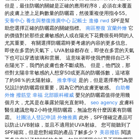
但是，最佳防曬的關鍵是正確的應用程序8，必須在未覆蓋
的皮膚上塗上足夠數量的防曬霜，然後重複使用指令55。
安養中心
養生與整復推廣中心
記帳士 進修
rwd
SPF是幫
助您選擇正確的防曬霜的關鍵指標。
南區整復
宜蘭外燴
它
的價值對於那些皮膚敏感的人或在陽光下花費很長時間的人
尤其重要。 有關選擇防曬霜時要考慮的內容的更多信息。
即使在多雲的天氣下，UVA射線都存在，即使在多雲的天氣
下也可以穿透玻璃和雲層。 這意味著即使我們覺得自己不
在陽光下，我們的皮膚也會不斷成熟。 但是，他們說，那
些對太陽非常敏感的人想穿50或更高的防曬係數，這堵塞
了約98％的太陽射線。
推拿學徒
是的，但是選擇專門為嬰
兒設計的防曬霜很重要，因為它們的皮膚更敏感。
自助餐
外燴
撥筋堂 幸福
北部眼科權威
嬰兒的防曬霜值得使用幾
個月大，尤其是在暴露於陽光直射時。
seo agency
皮膚科
醫生建議您每2小時使用防曬霜，無論您有什麼因素有防曬
霜。
社團法人登記申請
外燴推薦
此外，SPF僅確定產品可
以防止UVB射線，並且不適用於UVA射線。 您可能聽到了
SPF縮寫，但是您對縮寫的產品了解多少？
美容撥筋
閱讀