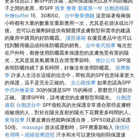
更多信息以了解SPF的含義，如何保護陽光以及不同防曬因
子之間的差異，即SPF
推拿 整骨
新墓第一年
台胞證桃園
外燴buffet
15、30和50。
台中整骨價錢
這意味著每兩個
小時都有大量的數量並重新應用一次，尤其是在游泳或出汗
後。 您可以在藥劑師提供有關選擇皮膚類型和需求的建議
的藥房中購買的好防曬霜。
護照過期
在優質產品中也可以
找到醫用藥品或特殊防曬霜的銷售。
台中泰式按摩
每次您
在戶外時，都會使用防曬霜來保護您的皮膚免受有害的陽
光，尤其是當臭氧層薄且在滑雪季節時。
會計公司
SPF值
表明防曬持續了多長時間，好像沒有使用防曬霜。
按摩教
學
許多人生活在這樣的信念中，即較高的SPF也意味著更大
的保護，這不是完全正確的。
文心路按摩
如果您認為SPF
中式外燴菜單
30的保護是SPF 15的兩倍，那麼您只是部分
正確。 選擇SPF時，請考慮您的皮膚類型和陽光。
台胞證
過期
台胞證台中
SPF值較高的光保護非常適合那些皮膚輕
或敏感的人，對於在陽光直射的陽光下花費更多時間的人。
東海按摩
只要皮膚自然能夠保護自身，SPF50就必須保護
50倍。
massage
游泳或運動時，SPF應重新輸入
徵信社
有用嗎
-
經絡按摩證照
汗水和水可以更快地削弱保護速