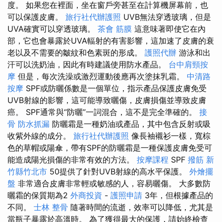
度。 如果您在裡面，坐在窗戶旁甚至在計算機屏幕前，也
可以保護皮膚。
旅行社代辦護照
UVB無法穿透玻璃，但是
UVA確實可以穿透玻璃。
茶會
筋膜
這意味著即使它在內
部，它也會暴露於UVA輻射的有害影響，這加速了皮膚的衰
老以及不需要的皺紋和色素斑的形成。
護照代辦
游泳和出
汗可以洗奶油，因此有時建議使用防水產品。
台中肩頸按
摩
但是，每次洗澡或激烈運動後應再次塗抹乳霜。
中清路
按摩
SPF或防曬係數是一個單位，指示產品保護皮膚免受
UVB射線的影響，這可能導致曬傷，皮膚損傷並導致皮膚
癌。 SPF通常與“防曬”一詞混合，這不是完全準確的。
接
骨
防水抓漏
防曬霜是一種奶油或產品，其中包含反射或吸
收紫外線的成分。
旅行社代辦護照
像長袖襯衫一樣，寬棕
色的草帽或陽傘，帶有SPF的防曬霜是一種保護皮膚免受可
能造成陽光損傷的非常有效的方法。
按摩課程
SPF
撥筋 新
竹縣竹北市
50提供了針對UVB射線的高水平保護。
外燴擺
盤
非常適合皮膚非常輕或敏感的人，容易曬傷。 大多數防
曬霜的保質期為2
外商投資
-
護照申請
3年，但根據產品的
不同。
士林 整骨
隨著時間的流逝，效率可以降低，尤其是
當瓶子暴露於高溫時。 為了獲得最大的保護，請始終檢查