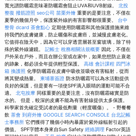
寬光譜防曬霜意味著防曬霜會阻止UVA和UVB射線。
北投
整復
撥筋證照
seo公司
苗栗外燴
重要的是要注意，不僅在
夏季的幾個月中，保護紫外線的有害影響都很重要。
台中
整骨 dcard
茶會點心
定期使用防曬霜和其他保護措施來維
持我們的皮膚健康，防止曬傷和皮膚癌，並減慢皮膚老化。
它值得在陰天中，因為它可以穿透雲層甚至窗玻璃，除了特
殊的紫外線濾鏡。
記帳士 稅務相關法規概要
因此，不僅在
戶外呆在戶外，而且在辦公室或在家中，如果您想防止衰老
的跡象，都必須全年提供輕型保護。
高雄 會計課程
四門冰
箱
換護照
化學防曬霜在皮膚中吸收並吸收有害輻射，從而
將其變成熱量。
柬埔寨簽證
防水防曬霜可以為水活動提供
良好的保護，但是要有一項使SPF滴入眼睛的運動可能不合
適。
北屯按摩
同樣重要的是要注意，沒有防曬霜確實是防
水的。 但是，較深的皮膚不能為有害射線提供太多保護。
科學家首先確定受試者的最低劑量（輕度曬傷）。 - 野餐餐
飲
茶會
到府外燴
GOOGLE SEARCH CONSOLE
台北記帳
士事務所
它們獲得了幾個小時內暴露於紫外線輻射引起的
價值。 SPF字體本身來自Sun Safety
經絡調理
Factor英語