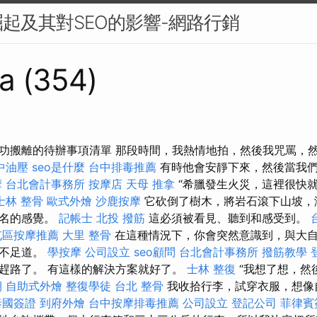
起及其對SEO的影響-網路行銷
a (354)
功搬離的待辦事項清單 那段時間，我熱情地拍，然後我咒罵，
中油壓
seo是什麼
台中排毒推薦
有時他會安靜下來，然後當我
摩
台北會計事務所
按摩店
天母 推拿
“希臘發生火災，這裡很快
士林 整骨
歐式外燴
沙鹿按摩
它砍倒了樹木，將岩石滾下山坡，
莫名的感覺。
記帳士
北投 撥筋
這必須被看見、聽到和感受到。
屯區按摩推薦
大里 整骨
在這種情況下，你會突然意識到，與大
微不足道。
學按摩
公司設立
seo顧問
台北會計事務所
撥筋教學
趕路了。 有這樣的解決方案就好了。
士林 整復
“我想了想，然
期
自助式外燴
整復學徒
台北 整骨
我收拾行李，試穿衣服，想像
泰國簽證
到府外燴
台中按摩排毒推薦
公司設立
登記公司
菲律賓