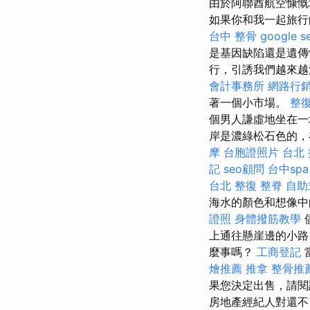
由於阿聯酋航空慷慨
如果你和我一起旅行
台中 整骨
google 
是基因缺陷還是遺傳
行，引誘我們越來
會計事務所
網路行
著一個小市場。
整復
個男人謙虛地坐在一
岸是濃綠松石色的，
摩
台胞證照片
台北
記
seo顧問
台中spa
台北 整復
整脊
自助
海水的顏色和想像
證照
身體撥筋教學
上通往懸崖邊的小路
麼事嗎？
工商登記
燴推薦
推拿
整骨推
果您決定出售，請閱
房地產經紀人對還不