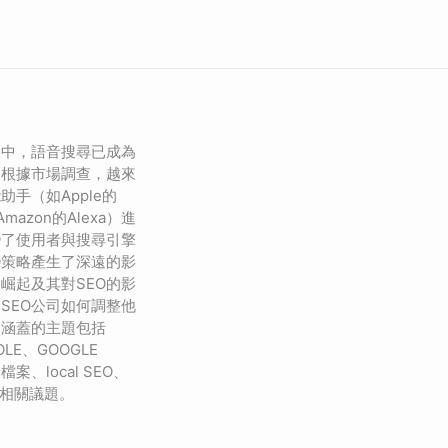
展中，語音搜尋已成為
。根據市場調查，越來
手（如Apple的
t或Amazon的Alexa）進
變了使用者與搜尋引擎
O策略產生了深遠的影
崛起及其對SEO的影
SEO公司如何調整他
，涵蓋的主題包括
OLE、GOOGLE
檔案、local SEO、
L等相關議題。