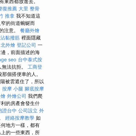
有東西都放進去。
整復推薦
大里 整骨
竹 推拿
我不知道這
又窄的街道蜿蜒而
的注意。
餐廳外燴
膜沾黏撥筋
裡面隱藏
台北外燴
登記公司
一
右邊，前面描述的海
age seo
台中泰式按
人無法抗拒。
工商登
脫那個搭便車的人。
陽被雲遮住了，所以
。
按摩 小腿
腳底按摩
外燴
外燴公司
我們爬
牙利的房產會發生什
胞證台中
公司設立
外
送。
經絡按摩教學
如
任何地方一樣，都有
島上的一些東西，所