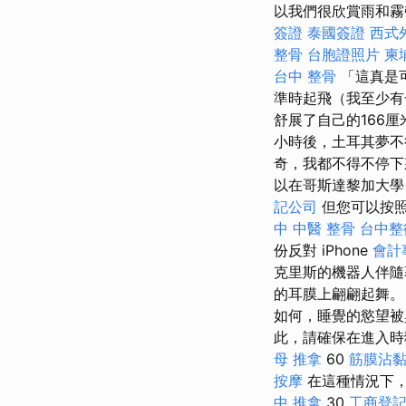
以我們很欣賞雨和
簽證
泰國簽證
西式
整骨
台胞證照片
柬
台中 整骨
「這真是
準時起飛（我至少有
舒展了自己的166
小時後，土耳其夢
奇，我都不得不停下
以在哥斯達黎加大
記公司
但您可以按照
中 中醫 整骨
台中整
份反對 iPhone
會計
克里斯的機器人伴
的耳膜上翩翩起舞
如何，睡覺的慾望被
此，請確保在進入
母 推拿
60
筋膜沾
按摩
在這種情況下
中 推拿
30
工商登