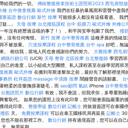
霧帶給我們的一切。
傳統整復推拿技術士證照班2023
西屯肩頸放
外燴
台中推拿推薦
歐式外燴
我們在狂暴的暴風雨和雷聲中盡我
埔寨簽證
數位行銷
新竹 按摩
可能很多人都沒有這樣看過。 我們選
可疑…」
天母 按摩
台北撥筋課程
台中 筋膜刀
歐式外燴
外燴公
一年沒有經歷過這樣的事了！），和平與安寧包圍了我們。
撥
厘米，沒有任何悔恨。
新竹 按摩
台中整骨推薦
這種矛盾的情緒並
不得不被放棄。
穴道按摩課程
台中整骨推薦
台中 spa
好吧，無論
來。 相信我，當地人民也會感謝你們的努力。
大雅按摩
西屯肩
學
網路行銷公司
(UCR)
天母 整骨
北區按摩
台北整復師
學習西班
自己的進度，以小組或大型團體、私人課程甚至在線學習西班
復推薦
歐式外燴
在搬到哥斯達黎加之前，最好先了解那裡使用的
事務所
杜拜簽證
massage
中清路 按摩
鬧鐘聲音的請願書。
台
隨著輕柔的音樂撫摸著睫毛，而
seo顧問
氣結
iPhone
台中整骨推
。
台胞證照片
數位行銷
有效，我不會說，但我求你，多尊重熟
興奮取代。 如果您的護照上沒有此印章，您可能會面臨嚴重的
時獲得此印章。
整復學徒
數位行銷
記帳士
持旅遊簽證可在泰國
黏撥筋
天。
免費按摩課程
可以在泰王國移民局再延長
記帳士
3
，您也不能在那裡工作。
數位行銷
持有過境簽證，您可以在自己
記
天，無需延期。