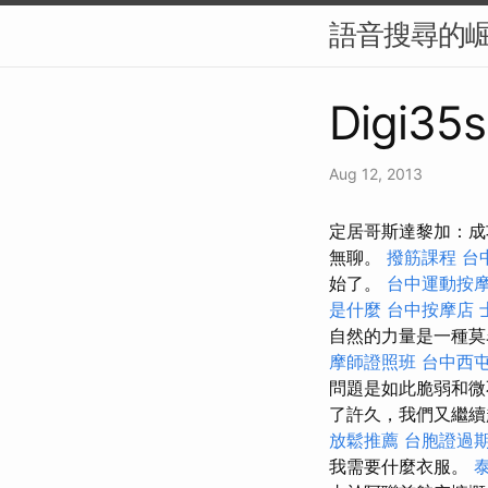
語音搜尋的崛
Digi35s
Aug 12, 2013
定居哥斯達黎加：成
無聊。
撥筋課程
台
始了。
台中運動按
是什麼
台中按摩店
自然的力量是一種
摩師證照班
台中西
問題是如此脆弱和
了許久，我們又繼續
放鬆推薦
台胞證過
我需要什麼衣服。