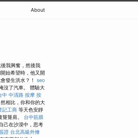
About
然後我興奮，然後我
們開始希望時，他又開
就會發生洪水？！
seo
淹沒了汽車。 體驗大
台中 中清路 按摩
按
自然相比，你和你的大
登記工商
等天色安靜
後聳聳肩。
台中筋膜
自己在沙漠中，思考
簽證
台北高級外燴