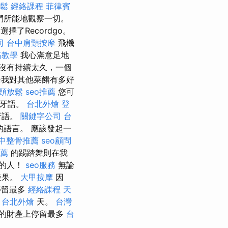
鬆
經絡課程
菲律賓
們所能地觀察一切。
擇了Recordgo。
司
台中肩頸按摩
飛機
筋教學
我心滿意足地
沒有持續太久，一個
我對其他菜餚有多好
頸放鬆
seo推薦
您可
牙語。
台北外燴
登
牙語。
關鍵字公司
台
語言。 應該發起一
中整骨推薦
seo顧問
薦
的踢踏舞則在我
睡的人！
seo服務
無論
後果。
大甲按摩
因
停留最多
經絡課程
天
0
台北外燴
天。
台灣
的財產上停留最多
台