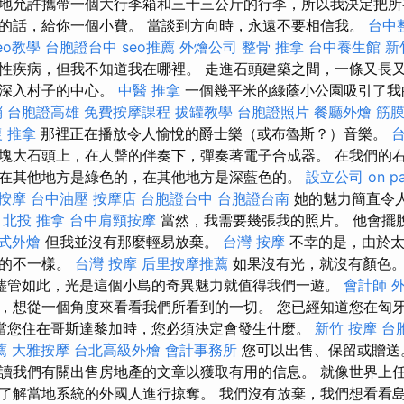
地允許攜帶一個大行李箱和三十三公斤的行李，所以我決定把所
的話，給你一個小費。 當談到方向時，永遠不要相信我。
台中
seo教學
台胞證台中
seo推薦
外燴公司
整骨 推拿
台中養生館
新
性疾病，但我不知道我在哪裡。 走進石頭建築之間，一條又長
越深入村子的中心。
中醫 推拿
一個幾平米的綠蔭小公園吸引了我
銷
台胞證高雄
免費按摩課程
拔罐教學
台胞證照片
餐廳外燴
筋
 推拿
那裡正在播放令人愉悅的爵士樂（或布魯斯？）音樂。
塊大石頭上，在人聲的伴奏下，彈奏著電子合成器。 在我們的
在其他地方是綠色的，在其他地方是深藍色的。
設立公司
on p
 按摩
台中油壓
按摩店
台胞證台中
台胞證台南
她的魅力簡直令
北投 推拿
台中肩頸按摩
當然，我需要幾張我的照片。 他會擺
式外燴
但我並沒有那麼輕易放棄。
台灣 按摩
不幸的是，由於太
中的不一樣。
台灣 按摩
后里按摩推薦
如果沒有光，就沒有顏色
儘管如此，光是這個小島的奇異魅力就值得我們一遊。
會計師
，想從一個角度來看看我們所看到的一切。 您已經知道您在匈
當您住在哥斯達黎加時，您必須決定會發生什麼。
新竹 按摩
台
薦
大雅按摩
台北高級外燴
會計事務所
您可以出售、保留或贈
讀我們有關出售房地產的文章以獲取有用的信息。 就像世界上
了解當地系統的外國人進行掠奪。 我們沒有放棄，我們想看看