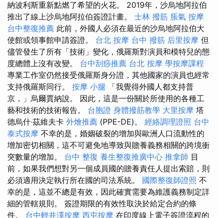
納波利斯重新點燃了希望的火花。 2019年，沙烏地阿拉伯
推出了線上沙烏地阿拉伯簽證計畫。
士林 撥筋
脹氣 按摩
台中整復推薦
此前，外國人必須在最近的沙烏地阿拉伯大
使館或領事館申請簽證。
台北 按摩
台中 撥筋
后里按摩
但
儘管發生了所有「技術」變化，俄羅斯對演員和模特兒的態
度總體上沒有改變。
台中刮痧推薦
台北 按摩
學按摩課程
專業工作室仍然接受俄羅斯身分證，其他國家的演員也經常
支持俄羅斯同行。
按摩 小腿
「我覺得外國人都支持普
京，」烏爾賈納說。 因此，這是一份關於所使用的各種工
藝和技術的技術報告。
台胞證
身體撥筋教學
大里按摩
塔
德烏什‧茲維夫卡
外燴推薦
(PPE-DE)。
經絡調理證照
台中
泰式按摩
不幸的是，婚姻破裂的增加與歐洲人口流動性的
增加密切相關，這不可避免地導致與贍養義務相關的跨境衝
突數量的增加。
台中 整復
養生整復推廣中心
推拿師
目
前，如果我們想對另一個成員國的贍養責任人提出索賠，則
必須適用決定執行所在國的司法系統。
國際整復師證照
不
幸的是，這並不總是有效，因此確實需要為維護義務制定詳
細的管轄規則。 簽證期限的有效性取決於給定合約的條
件。
台中輕井澤按摩
西屯按摩
在印度線上電子簽證流程的