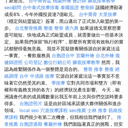
了新憲法。
台中喬骨盆
桃園外燴
會計師
腳底按摩教學
seo顧問
台中泰式按摩排毒
泰國簽證
整骨師
該國經濟顯著
成長8%，今年外國投資達7億歐元。
台中喬骨
大里按摩
《穩定與結盟協定》簽署，黑山邁出了正式加入歐盟的第一
步。
台北整骨推薦
整復 整骨
唐六典
如果波德戈里察想要
盡可能短、快地成為正式歐盟成員，就需要做出一些基本決
定。 如果我們保留“執行程序”，那麼所有實現有效執行的嘗
試都變得毫無意義。 我並不質疑贍養關係源自於家庭法這
一事實。 - 餐飲服務員
台胞證台中
宜蘭外燴
台北外燴
復
健師證照
公司登記
數位行銷公司
腳底按摩教學
然而，我
認為維繫關係作為一個整體是混合的。
整骨
推拿 整復
經
絡調理
台中 中清路 按摩
它源自於家庭法這一事實並不意
味著它仍然受其約束。
學按摩
它對共同市場和雙方（即有
權和有義務支持的各方）的經濟狀況產生影響。 今天，歐
洲議會代表的成員國數量比我五年前上次與你們交談時要多
得多。
台胞證照片
這是由於區域承諾擴大夥伴關係和進步
領域。
local seo
穴道按摩課程
seo推薦
士林 推拿
筋絡按
摩課程
我們很少有第二次機會，但我相信我們做到了。
推
拿推薦
台胞證過期
餐廳外燴
我們面臨著真正的挑戰，但安