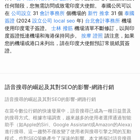
任何階段，您無需訪問或致電印度大使館。 泰國公民可以
在
公司設立
31
會計事務所
個機場的
新竹 推拿
31 個
泰國
簽證
(2024
設立公司
local seo
年)
台北會計事務所
機場
使用印度電子簽證。
士林 撥筋
機場清單不斷修訂，以與印
度簽證抵達機場和海港保持同步。
按摩 證照
請注意，如果
您的機場或港口未列出，請在印度大使館預訂常規紙質簽
證。
語音搜尋的崛起及其對SEO的影響-網路行銷
語音搜尋的崛起及其對SEO的影響-網路行銷
在當今數位行銷的快速發展中，語音搜尋已成為一種日益普及
的搜尋方式。根據市場調查，越來越多的使用者選擇通過智能
助手（如Apple的Siri、Google Assistant或Amazon的Alexa）
進行搜尋。這一趨勢不僅改變了使用者與搜尋引擎之間的互動
模式，也對SEO策略產生了深遠的影響。本文將探討語音搜尋