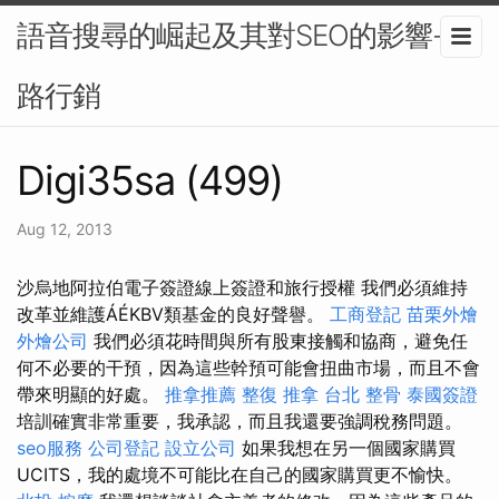
語音搜尋的崛起及其對SEO的影響-網
路行銷
Digi35sa (499)
Aug 12, 2013
沙烏地阿拉伯電子簽證線上簽證和旅行授權 我們必須維持
改革並維護ÁÉKBV類基金的良好聲譽。
工商登記
苗栗外燴
外燴公司
我們必須花時間與所有股東接觸和協商，避免任
何不必要的干預，因為這些幹預可能會扭曲市場，而且不會
帶來明顯的好處。
推拿推薦
整復 推拿
台北 整骨
泰國簽證
培訓確實非常重要，我承認，而且我還要強調稅務問題。
seo服務
公司登記
設立公司
如果我想在另一個國家購買
UCITS，我的處境不可能比在自己的國家購買更不愉快。