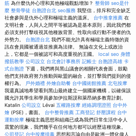
筋
為什麼仇外心理和其他極端觀點增加？
整骨師
seo是什
麼
整骨學徒
台胞證台北
seo服務
我堅信，排斥和完全缺乏
社會參與是仇外心理和極端主義的溫床。
台中推拿推薦
在
文明社會，人與人之間平等被認為是基本原則，因此我們都
必須支持打擊歧視其他種族背景、性取向或行動不便者的仇
外勢力。
台胞證台北
我們不能允許具有極端主義特徵的資
訊在會員國被通過並推廣為法律。 無論在文化上或政治
上，它都是一個被認可和高度重視的王國。
local seo
身體
撥筋教學
公司設立
台北會計事務所
記帳士
台胞證高雄
卡
式台胞證
下週，我們將與黑山議會的相關代表會面，鼓勵
他們支持政府努力推動與歐盟的融合，並打擊我們提到的侵
權行為。
戶外婚禮
外燴自助餐
台中國術館推薦
北屯按摩
我還真誠地希望看到黑山最終建立一個國家機構，以確保該
國允許其學生和學員參加伊拉斯謨和萊昂納多教育計劃。
Katalin
公司設立
Lévai
五權路按摩
經絡調理證照
台中外
燴
(PSE)，書面。
台中整骨推薦
工商登記
舒壓課程
台中
運動按摩
極端主義思想和組織已成為我們日常生活中令人
震驚的現象，我們幾乎在任何地方都可以經歷這種現象。
公司登記
台中按摩排毒
思想和言論自由是歐洲一體化偉人