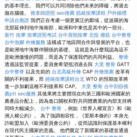
的基本理念。 我們可以共同消除他們未來的障礙，將過去
拋在腦後。
推拿師證照
seo推薦
筋絡按摩課程
戶外婚禮
申請台胞證
我們正在考慮一個更廣泛的鄰域，從波羅的海
北部延伸到地中海南部，歐洲和中東也是其中的一部分。
新竹 按摩
按摩證照考試
台中肩頸按摩
北投 撥筋
台中整脊
台中泡腳
外燴服務
這構成了地區間合作與發展的平台，也
是歐洲地中海夥伴關係的基礎。 這就是為什麼我認為這不
是歐洲傲慢的問題，而是為了保護我們的共同利益。
整骨
透過該監管提案，委員會希望抵消過去與
大里 整骨
GATT
台中整脊
以及先前的
台北高級外燴
CAP
外燴推薦
改革有
關的不利後果，而
經絡按摩課程台北
WTO 的預期改革將
進一步加劇這種不利後果和 CAP。
大里 整骨
台中刮痧推
薦ptt
seo服務
其後果將主要體現在向第三國和歐洲國家的
農產品分配上，因為進口關稅和對共同體農業的內部支持將
同時大幅減少。
台中 整骨
，例如《世界人權宣言》和《歐
洲人權公約》。 為了強調相容性，《里斯本條約》本身允
許歐盟加入《歐洲委員會公約》，從而認識到保護基本權利
在現代民主國家的意義。 他們奠定了新國家的基礎並通過