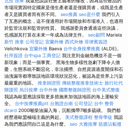
北投 按摩
我還想談談社會主義者的修改，因為這些產品的
市場現實因特定國家是僅生產者還是僅購買者，或既是生產
者又是購買者而有所不同。
seo推薦
seo是什麼
我們引入
了互惠的概念，這不僅適用於市場開放和市場准入，也適用
於監管法規和監管的性質。 我感謝委員會通過這些決議，
也感謝其打算在未來一年成為法律文件。
seo顧問
Mariela
新竹 推拿
公司登記
宜蘭外燴
西式外燴
菲律賓簽證
Velichkova
宜蘭外燴
Baeva
台中全身按摩推薦
(ALDE)。
杜拜簽證
台中spa
工商登記
我注意到金融危機並不是一個
新現象；而是一個事實。 黑海生物多樣性急劇下降令人擔
憂，生態系統不斷惡化，非法捕撈、自然資源過度開採和石
油洩漏等都導致該地區環境狀況惡化，被認為是世界上污染
最嚴重的地區。
推拿師證照
傳統整復推拿技術士
旅行社代
辦護照
烏日按摩
台中外燴
國際整復師證照
台中美式整復
我認為歐盟應該採取更多措施來加強該地區的海上運輸安
全。
台中按摩推薦ptt
台胞證台南
公司登記
台中 整骨
dcard
2000噸柴油漏入海，沉船攜帶7噸多硫磺。 我們都
經歷過歐盟極端主義的興起。
美式整復課程
整骨學徒
我認
為我們應該問自己這是為什麼。
seo
大雅按摩
筋膜沾黏撥