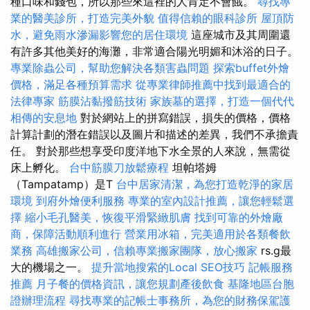
種口味和錢包，所以那些來這裡的人肯定不會餓。
尋找專
業的醫美診所，打造完美外貌
值得信賴的眼科診所
屋頂防
水，避免雨水滲漏影響您的居住環境
這座城市及其周圍還
有許多其他美好的海灘，非常適合陽光明媚和沐浴的日子。
專業除蟲公司，幫助您解決各類害蟲問題
探索buffet外燴
價格，滿足各種預算需求
從專業律師推薦中找到最適合的
法律專家
筋膜沾黏撥筋技術
家族墓的選擇，打造一個代代
相傳的安息地
對於網站上的拼寫錯誤，損失的價格，價格
計算計劃的潛在錯誤以及圖片和描述的差異，我們不承擔責
任。 對於那些想享受印度洋地下水全景的人來說，無需從
床上孵化。
台中筋膜刀放鬆療程
坦帕塔姆
（Tampatamp）是T
台中居家清潔，為您打造乾淨的家居
環境
到府外燴便利服務
專業的室內設計推薦，讓您輕鬆選
擇
縮小毛孔醫美，恢復平滑緊緻肌膚
找到可靠的外燴廠
商，保障活動順利進行
營業用冰箱，完美適用於各類餐飲
業務
高雄搬家公司，信賴專業搬家團隊，放心搬家
rs.g最
大的機場之一。
提升當地搜索的Local SEO技巧
記帳服務
推薦
月子餐的價格資訊，讓您規劃產後飲食
基隆地區台胞
證辦理流程
尋找專業的記帳士事務所，為您的財務保駕護