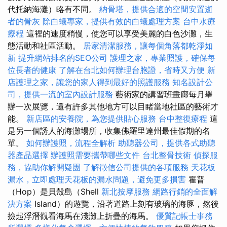
代托納海灘）略有不同。
納骨塔，提供合適的空間安置逝
者的骨灰
除白蟻專家，提供有效的白蟻處理方案
台中水療
療程
這裡的速度稍慢，使您可以享受美麗的白色沙灘，生
態活動和社區活動。
居家清潔服務，讓每個角落都乾淨如
新
提升網站排名的SEO公司
護理之家，專業照護，確保每
位長者的健康
了解在台北如何辦理台胞證，省時又方便
新
店護理之家，讓您的家人得到最好的照護服務
知名設計公
司，提供一流的室內設計服務
藝術家的講習班畫廊每月舉
辦一次展覽，還有許多其他地方可以目睹當地社區的藝術才
能。
新店區的安養院，為您提供貼心服務
台中整復療程
這
是另一個誘人的海灘場所，收集佛羅里達州最佳假期的名
單。
如何辦護照，流程全解析
助聽器公司，提供各式助聽
器產品選擇
辦護照需要攜帶哪些文件
台北整骨技術
偵探服
務，協助你解開疑團
了解徵信公司提供的各項服務
天花板
漏水，立即處理天花板的漏水問題，避免更多損害
霍普
（Hop）是貝殼島（Shell
新北按摩服務
網路行銷的全面解
決方案
Island）的遊覽，沿著道路上刻有玻璃的海豚，然後
撿起浮潛觀看海馬在淺灘上折疊的海馬。
優質記帳士事務