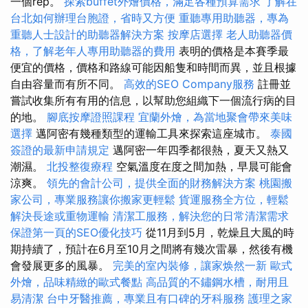
一個rep。
探索buffet外燴價格，滿足各種預算需求
了解在
台北如何辦理台胞證，省時又方便
重聽專用助聽器，專為
重聽人士設計的助聽器解決方案
按摩店選擇
老人助聽器價
格，了解老年人專用助聽器的費用
表明的價格是本賽季最
便宜的價格，價格和路線可能因船隻和時間而異，並且根據
自由容量而有所不同。
高效的SEO Company服務
註冊並
嘗試收集所有有用的信息，以幫助您組織下一個流行病的目
的地。
腳底按摩證照課程
宜蘭外燴，為當地聚會帶來美味
選擇
邁阿密有幾種類型的運輸工具來探索這座城市。
泰國
簽證的最新申請規定
邁阿密一年四季都很熱，夏天又熱又
潮濕。
北投整復療程
空氣溫度在度之間加熱，早晨可能會
涼爽。
領先的會計公司，提供全面的財務解決方案
桃園搬
家公司，專業服務讓你搬家更輕鬆
貨運服務全方位，輕鬆
解決長途或重物運輸
清潔工服務，解決您的日常清潔需求
保證第一頁的SEO優化技巧
從11月到5月，乾燥且大風的時
期持續了，預計在6月至10月之間將有幾次雷暴，然後有機
會發展更多的風暴。
完美的室內裝修，讓家焕然一新
歐式
外燴，品味精緻的歐式餐點
高品質的不鏽鋼水槽，耐用且
易清潔
台中牙醫推薦，專業且有口碑的牙科服務
護理之家