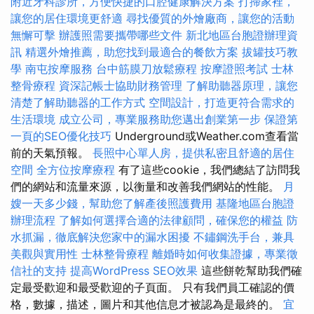
附近牙科診所，方便快捷的口腔健康解決方案
打掃家裡，
讓您的居住環境更舒適
尋找優質的外燴廠商，讓您的活動
無懈可擊
辦護照需要攜帶哪些文件
新北地區台胞證辦理資
訊
精選外燴推薦，助您找到最適合的餐飲方案
拔罐技巧教
學
南屯按摩服務
台中筋膜刀放鬆療程
按摩證照考試
士林
整骨療程
資深記帳士協助財務管理
了解助聽器原理，讓您
清楚了解助聽器的工作方式
空間設計，打造更符合需求的
生活環境
成立公司，專業服務助您邁出創業第一步
保證第
一頁的SEO優化技巧
Underground或Weather.com查看當
前的天氣預報。
長照中心單人房，提供私密且舒適的居住
空間
全方位按摩療程
有了這些cookie，我們總結了訪問我
們的網站和流量來源，以衡量和改善我們網站的性能。
月
嫂一天多少錢，幫助您了解產後照護費用
基隆地區台胞證
辦理流程
了解如何選擇合適的法律顧問，確保您的權益
防
水抓漏，徹底解決您家中的漏水困擾
不鏽鋼洗手台，兼具
美觀與實用性
士林整骨療程
離婚時如何收集證據，專業徵
信社的支持
提高WordPress SEO效果
這些餅乾幫助我們確
定最受歡迎和最受歡迎的子頁面。 只有我們員工確認的價
格，數據，描述，圖片和其他信息才被認為是最終的。
宜