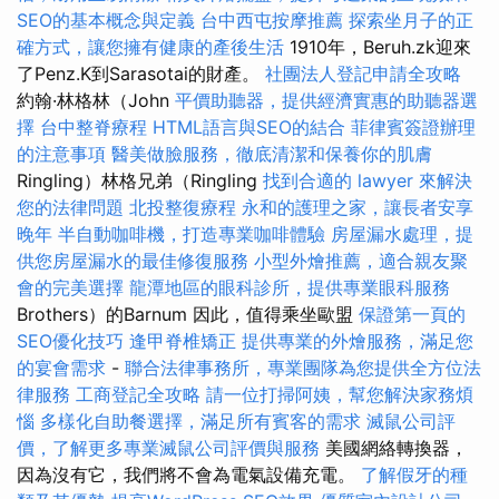
SEO的基本概念與定義
台中西屯按摩推薦
探索坐月子的正
確方式，讓您擁有健康的產後生活
1910年，Beruh.zk迎來
了Penz.K到Sarasotai的財產。
社團法人登記申請全攻略
約翰·林格林（John
平價助聽器，提供經濟實惠的助聽器選
擇
台中整脊療程
HTML語言與SEO的結合
菲律賓簽證辦理
的注意事項
醫美做臉服務，徹底清潔和保養你的肌膚
Ringling）林格兄弟（Ringling
找到合適的 lawyer 來解決
您的法律問題
北投整復療程
永和的護理之家，讓長者安享
晚年
半自動咖啡機，打造專業咖啡體驗
房屋漏水處理，提
供您房屋漏水的最佳修復服務
小型外燴推薦，適合親友聚
會的完美選擇
龍潭地區的眼科診所，提供專業眼科服務
Brothers）的Barnum 因此，值得乘坐歐盟
保證第一頁的
SEO優化技巧
逢甲脊椎矯正
提供專業的外燴服務，滿足您
的宴會需求
-
聯合法律事務所，專業團隊為您提供全方位法
律服務
工商登記全攻略
請一位打掃阿姨，幫您解決家務煩
惱
多樣化自助餐選擇，滿足所有賓客的需求
滅鼠公司評
價，了解更多專業滅鼠公司評價與服務
美國網絡轉換器，
因為沒有它，我們將不會為電氣設備充電。
了解假牙的種