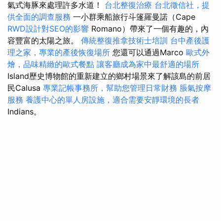
氣式海豚來處理許多水道！
台北整復治療
台北徵信社，提
供全面的調查服務
一小群乘船旅行斗篷羅曼諾（Cape
RWD設計對SEO的影響
Romano）帶來了一個有趣的，內
容豐富的太陽之旅。
傳統整復推拿技術士培訓
台中產後護
理之家，專業的產後恢復場所
您還可以通過Marco
歐式外
燴，品味精緻的歐式餐點
讓客廳成為家中最舒適的場所
Island歷史博物館的重新建立的鄉村場景來了解該島的前居
民Calusa
專業記帳事務所，幫助您管理日常財務
脹氣按摩
服務
養護中心的單人房設施，適合需要安靜環境的長者
Indians。