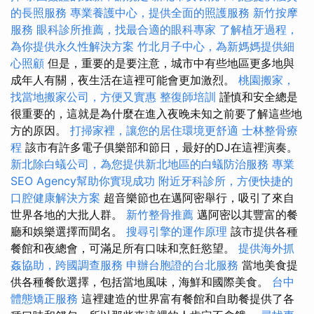
的長照服務
專業養護中心，提供全面的照護服務
新竹按摩
服務
眼科診所推薦，找最合適的眼科專家
了解植牙過程，
為你提供永久性解決方案
竹北月子中心，為新媽媽提供細
心照顧
但是，重要的是要注意，城市中有些地區更多地與
成年人有關，夜生活在這裡可能會更加激烈。
桃園搬家，
找當地搬家公司，方便又實惠
整復師培訓
謹慎和安全總是
很重要的，這就是為什麼在進入夜晚未知之前要了解這些地
方的原因。
打掃家裡，讓您的居住環境更舒適
士林整骨療
程
該市有許多電子俱樂部和節日，最好的DJ在這裡演奏。
新北除白蟻公司，為您提供新北地區的白蟻防治服務
專業
SEO Agency幫助你實現成功
附近牙科診所，方便快捷的
口腔健康解決方案
超音樂節也在邁阿密舉行，吸引了來自
世界各地的大批人群。
新竹整骨推薦
邁阿密以其豐富的餐
廳和娛樂選擇而聞名。
搜尋引擎的運作原理
該市提供各種
餐館和夜總會，可滿足所有口味和烹飪慾望。
提供海外抓
姦協助，跨國調查服務
申辦台胞證的台北服務
當地美食提
供各種餐飲選擇，包括當地風味，海鮮和國際美食。
台中
體態矯正服務
這裡建造的世界富有餐館和自助餐提供了各