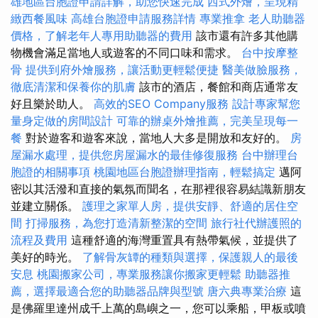
雄地區台胞證申請詳解，助您快速完成
西式外燴，呈現精
緻西餐風味
高雄台胞證申請服務詳情
專業推拿
老人助聽器
價格，了解老年人專用助聽器的費用
該市還有許多其他購
物機會滿足當地人或遊客的不同口味和需求。
台中按摩整
骨
提供到府外燴服務，讓活動更輕鬆便捷
醫美做臉服務，
徹底清潔和保養你的肌膚
該市的酒店，餐館和商店通常友
好且樂於助人。
高效的SEO Company服務
設計專家幫您
量身定做的房間設計
可靠的辦桌外燴推薦，完美呈現每一
餐
對於遊客和遊客來說，當地人大多是開放和友好的。
房
屋漏水處理，提供您房屋漏水的最佳修復服務
台中辦理台
胞證的相關事項
桃園地區台胞證辦理指南，輕鬆搞定
邁阿
密以其活潑和直接的氣氛而聞名，在那裡很容易結識新朋友
並建立關係。
護理之家單人房，提供安靜、舒適的居住空
間
打掃服務，為您打造清新整潔的空間
旅行社代辦護照的
流程及費用
這種舒適的海灣重置具有熱帶氣候，並提供了
美好的時光。
了解骨灰罈的種類與選擇，保護親人的最後
安息
桃園搬家公司，專業服務讓你搬家更輕鬆
助聽器推
薦，選擇最適合您的助聽器品牌與型號
唐六典專業治療
這
是佛羅里達州成千上萬的島嶼之一，您可以乘船，甲板或噴