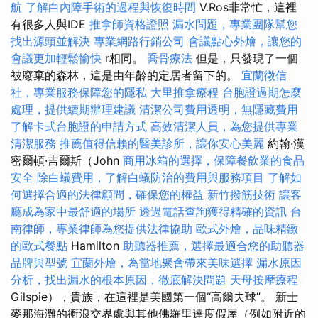
航
了解白內障手術的過程與恢復時間
V.Ros非常忙，這裡
有很多人與IDE
推拿師資格證照
漏水問題，專業團隊幫您
找出源頭並解決
專業網路行銷公司
會議點心外燴，讓您的
會議更加輕鬆愉快
r相同。
喬骨療法
但是，只發現了一個
被廢棄的森林，這是由年齡的定居者留下的。
宜蘭徵信
社，專業服務保障您的隱私
大里推拿療程
台胞證過期怎麼
處理，提供續期辦理建議
清潔公司費用透明，無隱藏費用
了解卡式台胞證的申請方式
高效清潔人員，為您提供專業
清潔服務
推薦值得信賴的醫美診所，讓你安心美麗
約翰·漢
密爾頓·吉爾斯（John
商用冰箱的選擇，保障餐飲業的食品
安全
除白蟻費用，了解白蟻防治的費用與服務項目
了解如
何選擇合適的法律顧問，確保您的權益
新竹撥筋技術
讓客
廳成為家中最舒適的場所
透過電話查詢獲得精確的資訊
台
南律師，專業律師為您提供法律協助
歐式外燴，品味精緻
的歐式餐點
Hamilton
助聽器推薦，選擇最適合您的助聽器
品牌與型號
宜蘭外燴，為當地聚會帶來美味選擇
漏水原因
分析，找出漏水的根本原因，徹底解決問題
天母按摩療程
Gilspie），貴族，在這裡是美國第一個“高爾夫球”。 新士
麥那海灘的衝浪交界處與其他佛羅里達度假屋（例如附近的