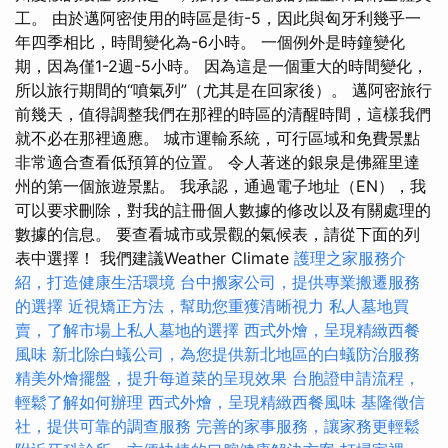
工。 由於邁阿密使用的時區是街-5，因此與匈牙利幾乎一
年四季相比，時間變化為-6小時。 一個例外是時鐘變化
期，因為僅1-2週-5小時。 因為這是一個重大的時間變化，
所以旅行期間的“噴氣列”（尤其是在回家後）。 邁阿密旅行
前幾天，值得調整我們在那裡的時區的清醒時間，這樣我們
就不必在那裡適應。 城市運輸系統，可行區域和免費景點
非常適合查看低預算的位置。 令人著迷的銀泉是佛羅里達
州的第一個旅遊景點。 我承認，通過電子地址（EN），我
可以要求刪除，對我的註冊個人數據的修改以及有關處理的
數據的信息。 要查看城市或景觀的氣候表，請從下面的列
表中選擇！ 我們建議Weather Climate
護理之家服務介
紹，打造健康生活環境
台中搬家公司，提供專業搬遷服務
的選擇
近視矯正方法，幫助您重獲清晰視力
私人墓地買
賣，了解市場上私人墓地的選擇
西式外燴，呈現精緻西餐
風味
新北除白蟻公司，為您提供新北地區的白蟻防治服務
精美外燴擺盤，提升每道菜的呈現效果
台胞證申請流程，
輕鬆了解如何辦理
西式外燴，呈現精緻西餐風味
基隆徵信
社，提供可靠的調查服務
完善的家事服務，讓家務更輕鬆