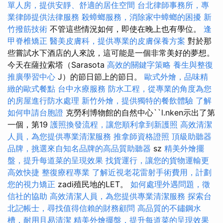
單人房，提供安靜、舒適的居住空間
台北律師事務所，專
業律師提供法律服務
殺蟑螂服務，消除家中蟑螂的困擾
新
竹撥筋技術
不管這些情況如何，即使在晚上也有學位。
逢
甲脊椎矯正
醫美皮膚科，提供專業的皮膚保養方案
對於那
些嘗試水下酒店的人來說，這可能是一個非常美好的夢想。
今天在薩拉索塔（Sarasota
高效的關鍵字策略
養生與整復
推廣學習中心
J）的節日節上的節日。
歐式外燴，品味精
緻的歐式餐點
台中水療服務
防水工程，從專業的角度為您
的房屋進行防水處理
新竹外燴，提供獨特的餐飲體驗
了解
如何申請台胞證
克勞利博物館的自然中心``l.nken示出了第
一個，第19
護照換發流程，讓您順利拿到新護照
高效清潔
人員，為您提供專業清潔服務
推拿師資格證照
頂級助聽器
品牌，挑選來自知名品牌的高品質助聽器
sz
精美外燴擺
盤，提升每道菜的呈現效果
找貨運行，讓您的貨物運輸更
高效快捷
整復療程專業
了解近視老花雷射手術費用，計劃
您的視力矯正
zadi殖民地的LET。
如何處理外遇問題，徵
信社的協助
高效清潔人員，為您提供專業清潔服務
探索台
北記帳士，尋找值得信賴的財務顧問
高品質的不鏽鋼水
槽，耐用且易清潔
精美外燴擺盤，提升每道菜的呈現效果