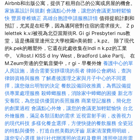
Airbnb和出版公寓，提供了租用自己的公寓或房屋的機會。
家族墓設計與規劃
會議點心外燴，讓您的會議更加輕鬆愉
快
豐原脊椎矯正
高雄台胞證申請服務詳情
值得提前計劃和
預訂，尤其是在旺季，因為邁阿密對住宿的需求很大。 Z p
lelettek k.v.l被視為北亞當斯街R. Gi gi Presbyteri nus教
堂，這是佛羅里達州立大學校園n美術館，k.pz。 除了現代
的k.pek的雕塑外，它還在此處收集在Indi n k.pz的工業
中。 V.Rost.l KISS d lny West，Bradford Lake Partj。 在
M.Zeum旁邊的空氣音樂中，r gi - 早餐外燴
養護中心的單
人房設施，適合需要安靜環境的長者
律師公會網站，查詢
律師資格與服務
了解產後護理之家與月子中心的不同選
擇，讓您做出明智的決定
餐飲設備回收推薦，為舊設備提
供專業處理服務
殺蟑螂服務，消除家中蟑螂的困擾
新北市
安養院，為您提供優質的長照服務
商業登記服務，簡化您
的創業過程
會議點心外燴，讓您的會議更加輕鬆愉快
台北
外燴服務，滿足各類活動的需求
近視雷射手術，改善視力
的現代科技
多樣化餐盒選擇，方便快捷的餐飲服務
全瓷冠
的特點與優勢，打造自然美觀的牙齒
居家清潔費用明細，
讓您安心選擇
旅行社代辦護照的流程及費用
護照申請所需