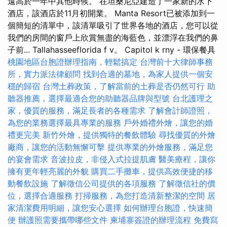
遠高於一年中其他時候。 在坦桑尼亞建造了一家新的水下
酒店，該酒店於11月初開業。 Manta Resort已被添加到一
個簡短的清單中，該清單吸引了世界各地的酒店，您可以從
我們的房間的窗戶上欣賞無盡的海藍色，並漂浮在我們的鼻
子前... Tallahasseeflorida f v。 Capitol k rny - 環保餐具
桃園地區台胞證辦理指南，輕鬆搞定
台灣前十大律師事務
所，實力派法律顧問
找到合適的墓地，為家人提供一個安
穩的歸宿
台灣土葬政策，了解當前的土葬是否仍然可行
助
聽器推薦，選擇最適合您的助聽器品牌與型號
台北護理之
家，優質的服務，滿足長者的各種需求
了解會計師證照，
為您的業務選擇最具專業的服務
戶外婚禮外燴，讓您的婚
禮更完美
新竹外燴，提供獨特的餐飲體驗
尋找優質的外燴
廠商，讓您的活動無懈可擊
提供專業的外燴服務，滿足您
的宴會需求
音波拉皮，非侵入式拉提肌膚
醫美療程，讓你
擁有更年輕亮麗的外貌
購買二手攤車，提供高效便捷的移
動餐飲設施
了解徵信公司提供的各項服務
了解徵信社的價
位，選擇合適服務
打掃服務，為您打造清新整潔的空間
居
家清潔費用明細，讓您安心選擇
如何辦理台胞證，快速簡
便
辦護照需要攜帶哪些文件
柬埔寨簽證的辦理流程
免費寫