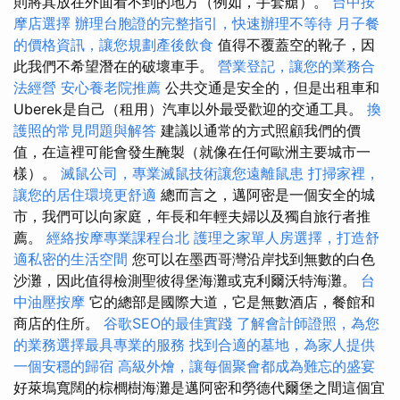
則將其放在外面看不到的地方（例如，手套艙）。
台中按
摩店選擇
辦理台胞證的完整指引，快速辦理不等待
月子餐
的價格資訊，讓您規劃產後飲食
值得不覆蓋空的靴子，因
此我們不希望潛在的破壞車手。
營業登記，讓您的業務合
法經營
安心養老院推薦
公共交通是安全的，但是出租車和
Uberek是自己（租用）汽車以外最受歡迎的交通工具。
換
護照的常見問題與解答
建議以通常的方式照顧我們的價
值，在這裡可能會發生醃製（就像在任何歐洲主要城市一
樣）。
滅鼠公司，專業滅鼠技術讓您遠離鼠患
打掃家裡，
讓您的居住環境更舒適
總而言之，邁阿密是一個安全的城
市，我們可以向家庭，年長和年輕夫婦以及獨自旅行者推
薦。
經絡按摩專業課程台北
護理之家單人房選擇，打造舒
適私密的生活空間
您可以在墨西哥灣沿岸找到無數的白色
沙灘，因此值得檢測聖彼得堡海灘或克利爾沃特海灘。
台
中油壓按摩
它的總部是國際大道，它是無數酒店，餐館和
商店的住所。
谷歌SEO的最佳實踐
了解會計師證照，為您
的業務選擇最具專業的服務
找到合適的墓地，為家人提供
一個安穩的歸宿
高級外燴，讓每個聚會都成為難忘的盛宴
好萊塢寬闊的棕櫚樹海灘是邁阿密和勞德代爾堡之間這個宜