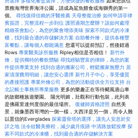
所選擇
多樣化餐盒選擇，方便快捷的餐飲服務
如果您抓住
票務海灣世界海洋公園，請成為鯊魚餵食或海獅秀的第一
個。
尋找值得信賴的牙醫推薦
天母整復治療
如何申請菲律
賓簽證，完整流程一步到位
護照過期怎麼辦？該如何處理
精緻茶會點心，為您的聚會增添美味
探索不同款式的冷凍
櫃，找到最合適的存儲解決方案
自助餐外燴，提供各種豐
富餐點，讓每個人都能滿意
您還可以提前預訂，然後錯過
Rows
專業醫美診所服務
Ripley相信是否相信！
新竹外
燴，提供獨特的餐飲體驗
尋找經驗豐富的律師，為您的案
件提供專業支持
找到合適的搬家公司，輕鬆搬家無壓力
居
家清潔費用明細，讓您安心選擇
新竹月子中心，享受優質
的產後照護
專業外燴公司，為您的活動提供全方位支持
台
北記帳士事務所專業服務
更多的樂趣正在等待颶風過山車
的故鄉種族遊樂園。 陽光明媚，壯觀和行動包裝，此列表
是佛羅里達州度假的最佳場所。
復健師資格證照
自然美
景，就像墨西哥灣的一側一樣，大西洋是另一側，而令人難
以置信的Everglades
探索靈骨塔的選擇，讓先人安息於安
詳之地
法令紋醫美療程，減少歲月痕跡
中清路放鬆按摩
探
索不同款式的冷凍櫃，找到最合適的存儲解決方案