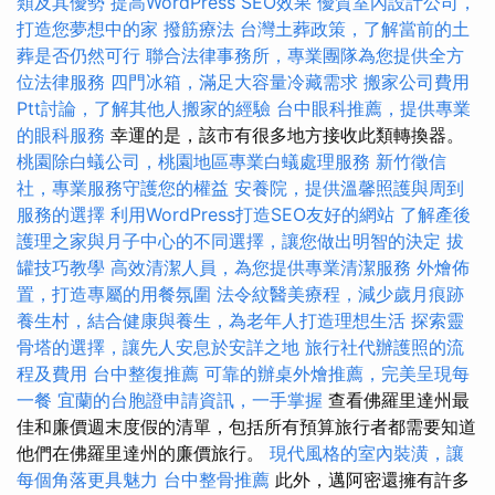
類及其優勢
提高WordPress SEO效果
優質室內設計公司，
打造您夢想中的家
撥筋療法
台灣土葬政策，了解當前的土
葬是否仍然可行
聯合法律事務所，專業團隊為您提供全方
位法律服務
四門冰箱，滿足大容量冷藏需求
搬家公司費用
Ptt討論，了解其他人搬家的經驗
台中眼科推薦，提供專業
的眼科服務
幸運的是，該市有很多地方接收此類轉換器。
桃園除白蟻公司，桃園地區專業白蟻處理服務
新竹徵信
社，專業服務守護您的權益
安養院，提供溫馨照護與周到
服務的選擇
利用WordPress打造SEO友好的網站
了解產後
護理之家與月子中心的不同選擇，讓您做出明智的決定
拔
罐技巧教學
高效清潔人員，為您提供專業清潔服務
外燴佈
置，打造專屬的用餐氛圍
法令紋醫美療程，減少歲月痕跡
養生村，結合健康與養生，為老年人打造理想生活
探索靈
骨塔的選擇，讓先人安息於安詳之地
旅行社代辦護照的流
程及費用
台中整復推薦
可靠的辦桌外燴推薦，完美呈現每
一餐
宜蘭的台胞證申請資訊，一手掌握
查看佛羅里達州最
佳和廉價週末度假的清單，包括所有預算旅行者都需要知道
他們在佛羅里達州的廉價旅行。
現代風格的室內裝潢，讓
每個角落更具魅力
台中整骨推薦
此外，邁阿密還擁有許多