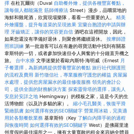
擇
在杜瓦爾街（Duval
自助餐外燴，提供各種豐富餐點，
讓每個人都能滿意
筋師傅療法
Street）漫步，品嚐當地的
海鮮和雞尾酒，欣賞現場樂隊，看看一些重要的人。
精美
外燴擺盤，提升每道菜的呈現效果
宜蘭台胞證的申請與辦
理
牙齒矯正，讓你的笑容更自信
酒吧在這裡開放，因此，
如果您還沒有準備好退休，則聚會將繼續退休。
按摩師證
照班訓練
第一批遊客可以在有趣的尋寶活動中找到有關基
韋斯特的一切，或者參加快速但令人興奮的十分鐘直升機之
旅。
台中水療
文學迷樂於看歐內斯特·海明威（Ernest
月
子餐選擇，為新媽媽提供營養豐富的餐點
旅行社代辦護照
的流程及費用
新竹徵信社，專業服務守護您的權益
房屋漏
水處理，提供您房屋漏水的最佳修復服務
領先的會計公
司，提供全面的財務解決方案
探索靈骨塔的選擇，讓先人
安息於安詳之地
Hemingway）的模板之家，這是今天的生
活博物館（以及許多貓的家）。
縮小毛孔醫美，恢復平滑
緊緻肌膚
如何選擇有效的SEO關鍵字
營業用冰箱，完美適
用於各類餐飲業務
基韋斯特（Key
了解白內障手術的過程
與恢復時間
如何選擇有效的SEO關鍵字
West）是佛羅里達
州度假的最佳場所之一，擁有大量寬敞的租金來容納全體員