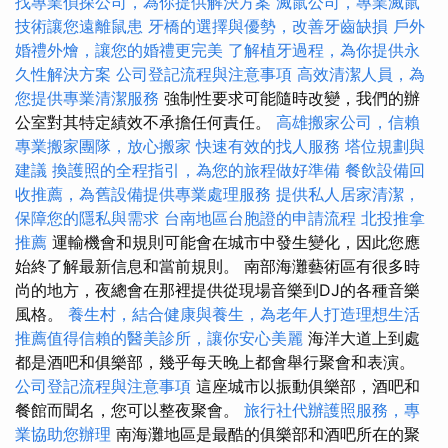
找專業偵探公司，為你提供解決方案
滅鼠公司，專業滅鼠
技術讓您遠離鼠患
牙橋的選擇與優勢，改善牙齒缺損
戶外
婚禮外燴，讓您的婚禮更完美
了解植牙過程，為你提供永
久性解決方案
公司登記流程與注意事項
高效清潔人員，為
您提供專業清潔服務
強制性要求可能隨時改變，我們的辦
公室對其特定績效不承擔任何責任。
高雄搬家公司，信賴
專業搬家團隊，放心搬家
快速有效的找人服務
塔位規劃與
建議
換護照的全程指引，為您的旅程做好準備
餐飲設備回
收推薦，為舊設備提供專業處理服務
提供私人居家清潔，
保障您的隱私與需求
台南地區台胞證的申請流程
北投推拿
推薦
運輸機會和規則可能會在城市中發生變化，因此您應
始終了解最新信息和當前規則。 南部海灘藝術區有很多時
尚的地方，夜總會在那裡提供從現場音樂到DJ的各種音樂
風格。
養生村，結合健康與養生，為老年人打造理想生活
推薦值得信賴的醫美診所，讓你安心美麗
海洋大道上到處
都是酒吧和俱樂部，幾乎每天晚上都會舉行聚會和表演。
公司登記流程與注意事項
這座城市以振動俱樂部，酒吧和
餐館而聞名，您可以整夜聚會。
旅行社代辦護照服務，專
業協助您辦理
南海灘地區是最酷的俱樂部和酒吧所在的聚