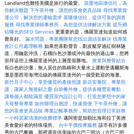
Landland也難怪美國是旅行的最愛。
苗栗地區徵信社，為
你解決難題
下午茶外燴，讓您的茶會更具品味
尋找專業貨
運公司，解決您的運輸需求
基隆徵信社，提供可靠的調查
服務
尋找專業律師事務所，為您提供法律解決方案
提升網
站曝光的SEO Services
更重要的是，佛羅里達知道如何感
覺良好。
漏水問題，專業團隊幫您找出源頭並解決
找專業
會計公司處理帳務
如果您喜歡聲音，劃皮艇穿過紅樹林隧
道，用鑰匙沖洗，石榴白色沙灘或沖向最快的過山車，您將
崇拜這些上佛羅里達州的上層度假勝地。
推拿與整骨結合
長白色的沙灘，無人居住的島嶼和大量水上運動堡邁爾斯海
灘是墨西哥海灣沿線的佛羅里達州的一個受歡迎的海灘。
新竹月子中心，享受優質的產後照護
新店安養院，專業照
護，讓家人無後顧之憂
自助餐外燴，提供各種豐富餐點，
讓每個人都能滿意
優質室內設計公司，打造您夢想中的家
天母整骨專業
如何辦理台胞證，快速簡便
下午茶外燴，讓
您的茶會更具品味
專業記帳事務所，幫助您管理日常財務
一小時居家清潔的收費標準
邁阿密是加勒比海和拉丁美洲
美食愛好者的特殊場所。
台中平價按摩服務
該市有許多優
秀的古巴餐廳，那裡還提供美味的古巴三明治（古巴三明