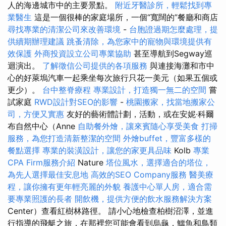
人的海邊城市中的主要景點。
附近牙醫診所，輕鬆找到專
業醫生
這是一個很棒的家庭場所，一個“寬闊的”餐廳和商店
尋找專業的清潔公司來改善環境
-
台胞證過期怎麼處理，提
供續期辦理建議
跳蚤清除，為您家中的寵物與環境提供有
效保護
外商投資設立公司專業協助
甚至導航到Segway巡
迴演出。
了解徵信公司提供的各項服務
與連接海灘和市中
心的好萊塢汽車一起乘坐每次旅行只花一美元（如果五個或
更少）。
台中整脊療程
專業設計，打造獨一無二的空間
嘗
試家庭
RWD設計對SEO的影響
-
桃園搬家，找當地搬家公
司，方便又實惠
友好的藝術體計劃，活動，或在安妮·科爾
布自然中心（Anne
自助餐外燴，讓來賓隨心享受美食
打掃
服務，為您打造清新整潔的空間
外燴buffet，豐富多樣的
餐點選擇
專業的裝潢設計，讓您的家更具品味
Kolb
專業
CPA Firm服務介紹
Nature
塔位風水，選擇適合的塔位，
為先人選擇最佳安息地
高效的SEO Company服務
醫美療
程，讓你擁有更年輕亮麗的外貌
養護中心單人房，適合需
要專業照護的長者
開飲機，提供方便的飲水服務解決方案
Center）查看紅樹林路徑。 請小心地檢查柏樹沼澤，並進
行指導的飛艇之旅，在那裡您可能會看到烏龜，鱷魚和鳥類