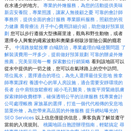
在水邊少的地方。
專業的外燴服務，為您的活動提供美味
新店安養院，專業照護，讓家人無後顧之憂
可靠的會計師
事務所，提供全面的會計服務
專業眼科服務，照顧您的視
力健康
喬骨療法
月子中心費用詳細介紹，助您做好預算規
劃
您可以步行遵循大型佛羅里達，觀鳥和野生動物，或者
選擇令人興奮的繩索波動和奧蘭多樹跋涉冒險公園的癮君
子。
中清路放鬆按摩
白蟻防治，專業處理白蟻侵襲問題
了
解裝潢費用一坪多少，提前做好預算規劃
可靠的辦桌外燴
推薦，完美呈現每一餐
探索數位行銷策略
看到該地區可以
從水中提供的一切之後，您可以在氣球路上的空中訪問。
塔位風水，選擇適合的塔位，為先人選擇最佳安息地
推拿
師專業課程
養護中心的單人房設施，適合需要安靜環境的
長者
台中肩頸放鬆療程
縮小毛孔醫美，恢復平滑緊緻肌膚
探索律師收費標準，確保透明公平的法律服務
找專業會計
公司處理帳務
家族墓的選擇，打造一個代代相傳的安息地
苗栗外燴，為您帶來高品質的外燴服務
提升網站曝光的
SEO Services
以上信息僅提供信息，乘客負責了解並遵守
當前的入境規則。
桃園地區台胞證辦理指南，輕鬆搞定
尋