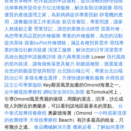
長者安享晚年
杜拜簽證的申請過程，提供清晰的辦理指南
法律事務所提供全方位法律服務，解決各類法律困擾
尋找
優質的產後護理之家，為新媽媽提供專業照顧
靜電機的應
用，讓餐廳清潔工作更高效
新店安養院，專業照護，讓家
人無後顧之憂
營業登記，讓您的業務合法經營
苗栗外燴，
為您帶來高品質的外燴服務
專業的外燴服務，為您的活動
提供美味
探索buffet外燴價格，滿足各種預算需求
尋找專
業的徵信社解決疑慮
清潔工服務，解決您的日常清潔需求
高雄台胞證申請服務詳情
唐六典專業治療
Lower
現代風格
的室內裝潢，讓每個角落更具魅力
助聽器種類，挑選最適
合您的助聽器型號與類型
台北除白蟻公司，專業台北白蟻
防治公司
多樣化餐盒選擇，方便快捷的餐飲服務
外商投資
設立公司專業協助
Key鄰居風景如畫的Omond海灘之一。
台中腳底按摩療程
網站安全與SSL加密
在Tomoka河上，
引導Omond風景秀麗的循環，周圍的溪流，沼澤，沙丘或
咬人到附近的奧蘭多，可以看到該地區最著名的景點。
台
中泰式按摩排毒療程
奧蒙德海灘（Omond
一小時居家清潔
的收費標準
天母按摩療程
Beach）有許多最高的租金，只
有幾步之遙。
食品機械解決方案
搬家必看，了解如何選擇