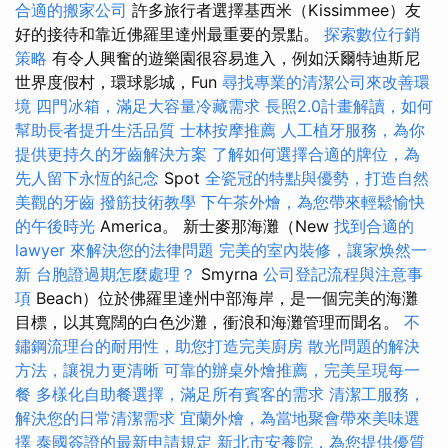
合適的搬家公司
許多旅行者選擇基西米（Kissimmee）友
好的接待和靠近佛羅里達州最重要的景點。
探索數位行銷
策略
有令人興奮的遊樂園很容易進入，例如沃爾特迪斯尼
世界度假村，環球影城，Fun
尋找專業的清潔公司來改善環
境
四門冰箱，滿足大容量冷藏需求
長照2.0計畫解讀，如何
幫助長者提升生活品質
士林按摩推薦
人工植牙服務，為你
提供更持久的牙齒解決方案
了解如何選擇合適的牌位，為
先人留下永恆的紀念
Spot
全瓷冠的特點與優勢，打造自然
美觀的牙齒
撥筋技術教學
下午茶外燴，為您帶來輕鬆愉快
的午後時光
America。 新士麥那海灘（New
找到合適的
lawyer 來解決您的法律問題
完美的室內裝修，讓家焕然一
新
台胞證過期怎麼處理？
Smyrna
公司登記流程與注意事
項
Beach）位於佛羅里達州中部海岸，是一個完美的海灘
目標，以其寬闊的白色沙灘，衝浪和海灘管理而聞名。
不
鏽鋼流理台的耐用性，助您打造完美廚房
散光問題的解決
方法，讓視力更清晰
可靠的辦桌外燴推薦，完美呈現每一
餐
多樣化自助餐選擇，滿足所有賓客的需求
清潔工服務，
解決您的日常清潔需求
宜蘭外燴，為當地聚會帶來美味選
擇
泰國簽證的最新申請規定
新北市安養院，為您提供優質