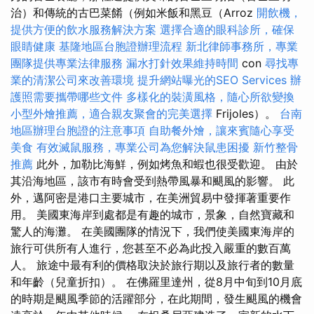
治）和傳統的古巴菜餚（例如米飯和黑豆（Arroz
開飲機，
提供方便的飲水服務解決方案
選擇合適的眼科診所，確保
眼睛健康
基隆地區台胞證辦理流程
新北律師事務所，專業
團隊提供專業法律服務
漏水打針效果維持時間
con
尋找專
業的清潔公司來改善環境
提升網站曝光的SEO Services
辦
護照需要攜帶哪些文件
多樣化的裝潢風格，隨心所欲變換
小型外燴推薦，適合親友聚會的完美選擇
Frijoles）。
台南
地區辦理台胞證的注意事項
自助餐外燴，讓來賓隨心享受
美食
有效滅鼠服務，專業公司為您解決鼠患困擾
新竹整骨
推薦
此外，加勒比海鮮，例如烤魚和蝦也很受歡迎。 由於
其沿海地區，該市有時會受到熱帶風暴和颶風的影響。 此
外，邁阿密是港口主要城市，在美洲貿易中發揮著重要作
用。 美國東海岸到處都是有趣的城市，景象，自然寶藏和
驚人的海灘。 在美國團隊的情況下，我們使美國東海岸的
旅行可供所有人進行，您甚至不必為此投入嚴重的數百萬
人。 旅途中最有利的價格取決於旅行期以及旅行者的數量
和年齡（兒童折扣）。 在佛羅里達州，從8月中旬到10月底
的時期是颶風季節的活躍部分，在此期間，發生颶風的機會