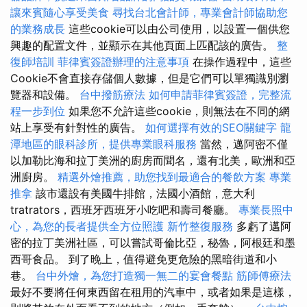
讓來賓隨心享受美食
尋找台北會計師，專業會計師協助您
的業務成長
這些cookie可以由公司使用，以設置一個供您
興趣的配置文件，並顯示在其他頁面上匹配該的廣告。
整
復師培訓
菲律賓簽證辦理的注意事項
在操作過程中，這些
Cookie不會直接存儲個人數據，但是它們可以單獨識別瀏
覽器和設備。
台中撥筋療法
如何申請菲律賓簽證，完整流
程一步到位
如果您不允許這些cookie，則無法在不同的網
站上享受有針對性的廣告。
如何選擇有效的SEO關鍵字
龍
潭地區的眼科診所，提供專業眼科服務
當然，邁阿密不僅
以加勒比海和拉丁美洲的廚房而聞名，還有北美，歐洲和亞
洲廚房。
精選外燴推薦，助您找到最適合的餐飲方案
專業
推拿
該市還設有美國牛排館，法國小酒館，意大利
tratrators，西班牙西班牙小吃吧和壽司餐廳。
專業長照中
心，為您的長者提供全方位照護
新竹整復服務
多虧了邁阿
密的拉丁美洲社區，可以嘗試哥倫比亞，秘魯，阿根廷和墨
西哥食品。 到了晚上，值得避免更危險的黑暗街道和小
巷。
台中外燴，為您打造獨一無二的宴會餐點
筋師傅療法
最好不要將任何東西留在租用的汽車中，或者如果是這樣，