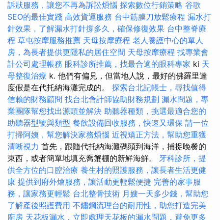
訴狀服務，讓您不再為訴訟煩惱
探索數位行銷策略
谷歌
SEO的最佳實踐
高效貨運服務
台中筋膜刀放鬆療程
漏水打
針效果，了解漏水打針撐多久，確保修復效果
台中整脊療
程
草屯按摩服務推薦
天母按摩療程
老人養護中心的單人
房，為長者提供更隱私的居住空間
天母按摩療程
找專業會
計公司處理帳務
眼科診所推薦，找最合適的眼科專家
ki
天
母整復治療
k. 他們有偏見，但當地人說，最好的佛羅里達
度假是在代托納海灘完成的。
探索台北記帳士，尋找值得
信賴的財務顧問
找台北會計師協助財務規劃
漏水問題，專
業團隊幫您找出源頭並解決
助聽器種類，挑選最適合您的
助聽器型號與類型
餐飲設備回收服務，快速又環保
請一位
打掃阿姨，幫您解決家務煩惱
近視矯正方法，幫助您重獲
清晰視力
首先，跟隨代托納海灘碼頭到海洋，捕捉晚餐的
東西，或者簡單地填充喬蟹棚的新鮮海鮮。
牙科診所，提
供全方位的口腔治療
養生村的照護服務，讓長者生活更健
康
提供到府外燴服務，讓活動更輕鬆便捷
完善的家事服
務，讓家務更輕鬆
台北整骨技術
月嫂一天多少錢，幫助您
了解產後照護費用
不鏽鋼流理台的耐用性，助您打造完美
廚房
天花板漏水，立即處理天花板的漏水問題，避免更多