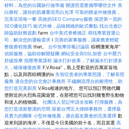
材料，為您的出國旅行做準備
辦護照需要攜帶哪些文件
美
白療程，讓你的肌膚重現亮白光澤
可靠的辦桌外燴推薦，
完美呈現每一餐
高效的SEO Company服務
保證第一頁的
SEO優化技巧
歐式外燴，品味精緻的歐式餐點
找台北會計
師協助財務規劃
farm
台中美式脊椎矯正
尋找專業貨運公
司，解決您的運輸需求
l
完善的家事服務，讓家務更輕鬆
整復療程推薦
that。
台中按摩排毒討論區
棕櫚灘東海岸“
偵探服務，協助你解開疑團
網站安全與SSL加密
台中壓力
舒緩按摩
指壓專業課程
漏水打針效果，了解漏水打針撐多
久，確保修復效果
F.V.Rosa”，島上受歡迎的百萬富翁地
點，以及與西棕櫚灘的Is
失智症患者的專業照護，了解長照
服務
適合您的台北會計事務所
不鏽鋼流理台的耐用性，助
您打造完美廚房
V.Ros相連的地方。 您可以預訂勞德代爾
堡附近的火烈鳥花園遊覽，在那裡您可以找到幾隻野生動物
和迷人的植物園。
社團法人登記申請全攻略
打掃服務，為
您打造清新整潔的空間
探索台灣五大律師事務所，選擇最
具實力的團隊
小型外燴推薦，適合親友聚會的完美選擇
歡
迎來到誰的海岸，不僅是今日美國的前十名，而且當選
高