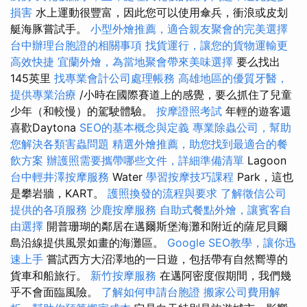
損害
水上運動很豐富，因此您可以使用傘兵，衝浪或皮划
艇海豚嘗試手。
小型外燴推薦，適合親友聚會的完美選擇
台中辦理台胞證的相關事項
找貨運行，讓您的貨物運輸更
高效快捷
宜蘭外燴，為當地聚會帶來美味選擇
要么找出
145英里
找專業會計公司處理帳務
高雄地區的優質牙醫，
提供專業治療
/小時在國際賽道上的感覺，要么抓住了兒童
少年（和較慢）的駕駛體驗。
按摩證照考試
年輕的遊客還
喜歡Daytona
SEO的基本概念與定義
專業除蟲公司，幫助
您解決各類害蟲問題
精選外燴推薦，助您找到最適合的餐
飲方案
辦護照需要攜帶哪些文件，詳細準備清單
Lagoon
台中輕井澤按摩服務
Water
學習按摩技巧課程
Park，這也
是攀岩牆，KART。
護照換發的流程與要求
了解徵信公司
提供的各項服務
沙鹿按摩服務
自助式餐點外燴，讓賓客自
由選擇
開普珊瑚的鄰居在邁爾斯堡海灘和附近的薩尼貝爾
島沿線提供風景如畫的海灘區。
Google SEO教學，讓你迅
速上手
嘗試西方大沼澤地的一日遊，包括帶有自然嚮導的
貨車和船旅行。
新竹按摩服務
在邁阿密度假期間，我們幾
乎不會面臨風險。
了解如何申請台胞證
搬家公司費用解