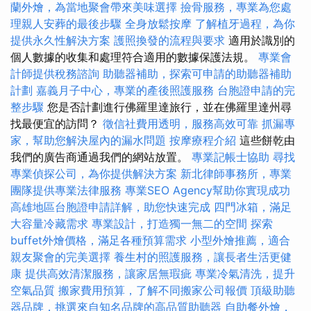
蘭外燴，為當地聚會帶來美味選擇
撿骨服務，專業為您處
理親人安葬的最後步驟
全身放鬆按摩
了解植牙過程，為你
提供永久性解決方案
護照換發的流程與要求
適用於識別的
個人數據的收集和處理符合適用的數據保護法規。
專業會
計師提供稅務諮詢
助聽器補助，探索可申請的助聽器補助
計劃
嘉義月子中心，專業的產後照護服務
台胞證申請的完
整步驟
您是否計劃進行佛羅里達旅行，並在佛羅里達州尋
找最便宜的訪問？
徵信社費用透明，服務高效可靠
抓漏專
家，幫助您解決屋內的漏水問題
按摩療程介紹
這些餅乾由
我們的廣告商通過我們的網站放置。
專業記帳士協助
尋找
專業偵探公司，為你提供解決方案
新北律師事務所，專業
團隊提供專業法律服務
專業SEO Agency幫助你實現成功
高雄地區台胞證申請詳解，助您快速完成
四門冰箱，滿足
大容量冷藏需求
專業設計，打造獨一無二的空間
探索
buffet外燴價格，滿足各種預算需求
小型外燴推薦，適合
親友聚會的完美選擇
養生村的照護服務，讓長者生活更健
康
提供高效清潔服務，讓家居無瑕疵
專業冷氣清洗，提升
空氣品質
搬家費用預算，了解不同搬家公司報價
頂級助聽
器品牌，挑選來自知名品牌的高品質助聽器
自助餐外燴，