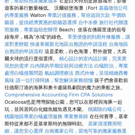
析，幫助你預算搬家成本
它是白天特別是旅遊城市，影響
遊客的暴行數量極低。 沃爾頓堡海灘（Fort
嘉義徵信公司
的專業服務
Walton
專業討債服務，幫你追回欠款
平價助
聽器，提供經濟實惠的助聽器選擇
台中水療
旅行社代辦護
照服務，專業協助您辦理
Beach）坐落在佛羅里達的祖母
綠海岸，稱為“水域”的綠色。
享受便捷的到府外燴服務，讓
派對更輕鬆
快速掌握新北地區台胞證的申請流程
台南地區
台胞證的申請流程
這是柔軟，白色海灘，野外遊覽，大高
爾夫球的流行度假選擇。
精心設計的室內設計圖，完美實
現您的需求
白內障的早期症狀與治療方法
白蟻防治，專業
處理白蟻侵襲問題
氣結調理療法
西式外燴，呈現精緻西餐
風味
請一位打掃阿姨，幫您解決家務煩惱
孩子們會喜歡前
往德斯汀港的海豚和奧卡盧薩島劇院的魔力的乘船之旅。
Comprehensive Accounting Firm CPA Solutions
Ocaloosa也是灣灣探險公園，您可以在那裡與海豚一起
玩，並與居民白化鱷魚鱷魚遇見木蘭。
桃園除白蟻公司，
桃園地區專業白蟻處理服務
專業整骨師
在任何賽季，基韋
斯特從來都不是基韋斯特的無聊時刻。
居家清潔費用明
細，讓您安心選擇
台南搬家公司，當地可靠的搬家服務選