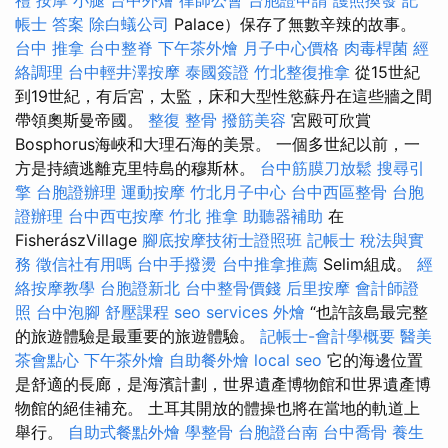
禮
按摩 小腿
台中外燴
律師公會
台胞證申請
護照換發
記
帳士 答案
除白蟻公司
Palace）保存了無數辛辣的故事。
台中 推拿
台中整脊
下午茶外燴
月子中心價格
肉毒桿菌
經
絡調理
台中輕井澤按摩
泰國簽證
竹北整復推拿
從15世紀
到19世紀，有后宮，太監，床和大型性慾蘇丹在這些牆之間
帶領奧斯曼帝國。
整復 整骨
撥筋美容
宮殿可欣賞
Bosphorus海峽和大理石海的美景。 一個多世紀以前，一
方是持續逃離克里特島的穆斯林。
台中筋膜刀放鬆
搜尋引
擎
台胞證辦理
運動按摩
竹北月子中心
台中西區整骨
台胞
證辦理
台中西屯按摩
竹北 推拿
助聽器補助
在
FisherászVillage
腳底按摩技術士證照班
記帳士 稅法與實
務
徵信社有用嗎
台中手撥燙
台中推拿推薦
Selim組成。
經
絡按摩教學
台胞證新北
台中整骨價錢
后里按摩
會計師證
照
台中泡腳
舒壓課程
seo services
外燴
“也許該島最完整
的旅遊體驗是最重要的旅遊體驗。
記帳士-會計學概要
醫美
茶會點心
下午茶外燴
自助餐外燴
local seo
它的海邊位置
是舒適的長廊，是海濱計劃，世界遺產博物館和世界遺產博
物館的絕佳補充。 土耳其開放的體操也將在當地的軌道上
舉行。
自助式餐點外燴
學整骨
台胞證台南
台中喬骨
養生