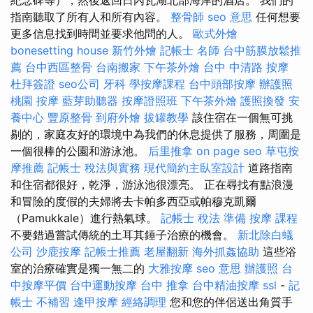
紀念碑等），然後返回日內瓦湖北部海岸的酒店。 我們的
指南聽取了所有人和所有內容。
整骨師
seo 意思
任何想要
更多信息找到時間並要求他問的人。
歐式外燴
bonesetting house
新竹外燴
記帳士 名師
台中筋膜放鬆推
薦
台中西區整骨
台南搬家
下午茶外燴
台中 中清路 按摩
杜拜簽證
seo公司
牙科
學按摩課程
台中頭部按摩
辦護照
桃園 按摩
藍芽助聽器
按摩證照班
下午茶外燴
護照換發
安
養中心
豐原整骨
到府外燴
拔罐教學
該住宿在一個無可挑
剔的，家庭友好的環境中為我們的休息提供了服務，周圍是
一個很棒的公園和游泳池。
后里推拿
on page seo
草屯按
摩推薦
記帳士 稅法與實務
現代簡約主臥室設計
道路指南
和住宿都很好，乾淨，游泳池很漂亮。 正在尋找有點浪漫
和冒險的度假的夫婦將去卡帕多西亞或帕穆克凱爾
（Pamukkale）進行熱氣球。
記帳士 稅法 準備
按摩 課程
不要錯過嘗試傳統的土耳其錘子治療的機會。
新北除白蟻
公司
沙鹿按摩
記帳士推薦
老屋翻新
海外抓姦協助
這些浴
室的治療確實是獨一無二的
大雅按摩
seo 意思
辦護照
台
中按摩平價
台中運動按摩
台中 推拿
台中精油按摩
ssl
-
記
帳士 不補習
逢甲按摩
經絡調理
您和您的伴侶送出角質手