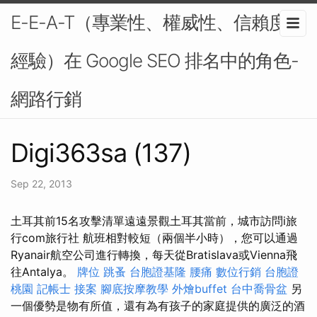
E-E-A-T（專業性、權威性、信賴度、
經驗）在 Google SEO 排名中的角色-
網路行銷
Digi363sa (137)
Sep 22, 2013
土耳其前15名攻擊清單遠遠景觀土耳其當前，城市訪問i旅
行com旅行社 航班相對較短（兩個半小時），您可以通過
Ryanair航空公司進行轉換，每天從Bratislava或Vienna飛
往Antalya。
牌位
跳蚤
台胞證基隆
腰痛
數位行銷
台胞證
桃園
記帳士 接案
腳底按摩教學
外燴buffet
台中喬骨盆
另
一個優勢是物有所值，還有為有孩子的家庭提供的廣泛的酒