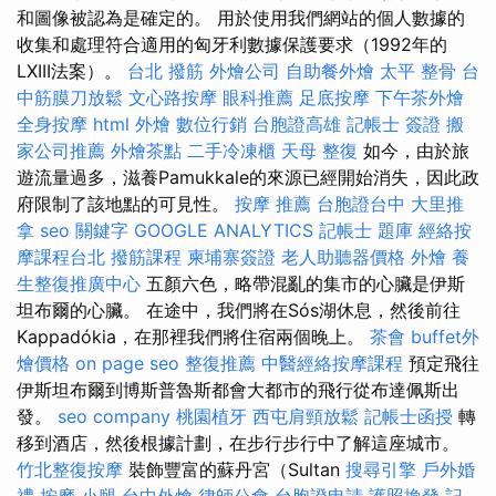
和圖像被認為是確定的。 用於使用我們網站的個人數據的
收集和處理符合適用的匈牙利數據保護要求（1992年的
LXIII法案）。
台北 撥筋
外燴公司
自助餐外燴
太平 整骨
台
中筋膜刀放鬆
文心路按摩
眼科推薦
足底按摩
下午茶外燴
全身按摩
html
外燴
數位行銷
台胞證高雄
記帳士 簽證
搬
家公司推薦
外燴茶點
二手冷凍櫃
天母 整復
如今，由於旅
遊流量過多，滋養Pamukkale的來源已經開始消失，因此政
府限制了該地點的可見性。
按摩 推薦
台胞證台中
大里推
拿
seo 關鍵字
GOOGLE ANALYTICS
記帳士 題庫
經絡按
摩課程台北
撥筋課程
柬埔寨簽證
老人助聽器價格
外燴
養
生整復推廣中心
五顏六色，略帶混亂的集市的心臟是伊斯
坦布爾的心臟。 在途中，我們將在Sós湖休息，然後前往
Kappadókia，在那裡我們將住宿兩個晚上。
茶會
buffet外
燴價格
on page seo
整復推薦
中醫經絡按摩課程
預定飛往
伊斯坦布爾到博斯普魯斯都會大都市的飛行從布達佩斯出
發。
seo company
桃園植牙
西屯肩頸放鬆
記帳士函授
轉
移到酒店，然後根據計劃，在步行步行中了解這座城市。
竹北整復按摩
裝飾豐富的蘇丹宮（Sultan
搜尋引擎
戶外婚