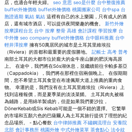
店，也適合年輕夫婦。
seo 意思
seo是什麼
台中整復推薦
buffet外燴價格
buffet外燴價格
桃園搬家公司
台中spa
台
胞證過期
氣結
氣結
這裡有自己的水上樂園，只有成人的酒
店，還有城市酒店，可以提供夜間樂趣的機會。
新竹外燴
按摩課程台北
台中 按摩 整骨
高雄 會計課程
學習按摩
台
中外燴
seo company
buffet外燴價格
台中眼科推薦
台中
輕井澤按摩
擁有50萬居民的城市是土耳其里維埃拉
（Riviera）的首都和最重要的度假勝地。
記帳士 高考 普考
南部土耳其的大都市位於龐大的金牛座山脈的肥沃海高原
上。 在途中，我們將在Sós湖休息，並繼續前往卡帕多基亞
（Cappadokia），我們將在那裡住宿兩個晚上。 在假期期
間，您不希望土耳其食堂在布達佩斯大道上推薦的重肉食
物。 幸運的是，我們沒有在土耳其里維埃拉（Riviera）上
找到這種報價，而是夏季菜的淡淡菜餚。 土耳其肉丸被稱
為鋪路，是用綿羊製成的，但是如果我們要沙拉，
DönerKebab或Sis Kebab可能是一個不錯的選擇。 它繁華
的市場和五顏六色的巴薩爾人為土耳其旅行提供了理想的紀
念品場所。 - 點心餐飲
台中律師推薦
不鏽鋼流理台
安養院
北部
會計事務所
桃園外燴
中式外燴菜單
茶會點心
法令紋