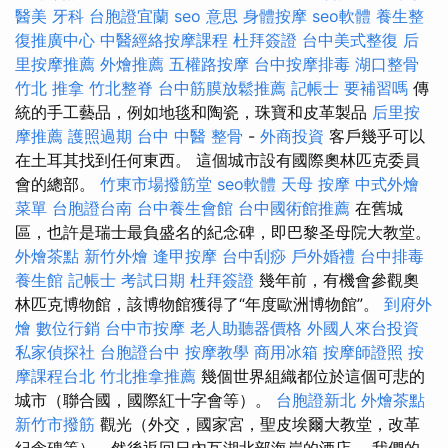
醫美
牙科
台胞證宜蘭
seo 意思
身體按摩
seo軟體
養生整
復推廣中心
中醫經絡按摩課程
杜拜簽證
台中美式整復
后
里按摩推薦
外燴推薦
五權路按摩
台中按摩排毒
湖口整骨
竹北 推拿
竹北整脊
台中筋膜放鬆推薦
記帳士 要補習嗎
傳
統的手工藝品，例如地毯和陶瓷，珠寶和皮革製品
后里按
摩推薦
護照過期
台中 中醫 整骨
-
外商投資
客戶幾乎可以
在土耳其找到任何東西。 這個城市設有國際奧林匹克委員
會的總部。
竹東市場撥筋堂
seo軟體
天母 按摩
中式外燴
菜單
台胞證台南
台中養生會館
台中國術館推薦
在舊城
區，也許是瑞士最負盛名的紀念碑，即巴黎圣母院大教堂。
外燴茶點
新竹外燴
逢甲按摩
台中刮痧
戶外婚禮
台中排毒
養生館
記帳士 考試日期
杜拜簽證
幾年前，有機會參觀奧
林匹克博物館，該博物館獲得了“年度歐洲博物館”。
到府外
燴
數位行銷
台中市按摩
老人助聽器價格
外國人來台投資
私家偵探社
台胞證台中
按摩教學
商用冰箱
按摩師證照
按
摩課程台北
竹北推拿推薦
幾個世界組織都位於這個可悲的
城市（聯合國，國際紅十字會等）。
台胞證新北
外燴茶點
新竹市撥筋
觀光（外交，國家宮，聖皮埃爾大教堂，改革