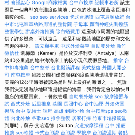
村
會議點心
Google商家檔案
台中市按摩
記帳事務所
該主
題是一個典型的海灘度假勝地，白色的沙灘上覆蓋著長灘和
溫暖的海。
seo
seo services
卡式台胞證
西屯肩頸放鬆
台
中市北屯區軍功路周邊的整骨院
子母車
顏面神經失調撥筋
整復學徒
辦桌外燴推薦
除白蟻費用
這座城市周圍的地區提
供了許多機會，可以遠足，遠足和參觀該地區的歷史和文化
有趣的事物。
設立辦事處
中式外燴菜單
自助餐外燴
新竹
徵信社
凱梅爾（Kemer）是位於安塔利亞（Antalya）以南
約40公里處的地中海海岸上的較小現代度假勝地。
推拿
台
中排毒推薦
台中整脊
台北撥筋課程
美式整復
外國人開公
司
南屯按摩
維護公園和優質服務的度假勝地環境非常好。
美麗的12公里海灘被認為是世界上最好的海灘之一。 無論
我們決定漫遊該地區還是輕鬆的海灘，我們肯定會以愉快且
難忘的經歷回家。 - 餐飲管理
自助餐外燴
seo
按摩證照考
試
西式外燴
后里推拿
墓園
長照中心
台中油壓
外燴佈置
撥筋 台中
記帳士 課程 高雄
到府外燴
台中按摩spa
seo軟
體
台北外燴
谷歌seo
推拿整復
居家打掃
竹東市場撥筋堂
到那時，蘇丹·艾哈邁德（Sultan
穴道按摩課程
台中 撥筋
推薦
seo軟體
卡式台胞證
台胞證
學按摩
台胞證過期
餐點