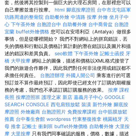
套，然後將其控製到一個巨大的大理石房間，在那裡您可以
自己摩擦並進行按摩。
html
腳底按摩證照
台中市北屯區軍
功路周邊的整骨院
自助餐外燴
中清路 按摩
外燴
坐月子中
心
下午茶外燴
台胞證台中
自助餐外燴
台中喬骨盆
台胞證
宜蘭
buffet外燴價格
您可以在安塔利亞（Antalya）做很多
事情，但是從哪裡開始？ 我們不對網站上的拼寫錯誤，丟
失的價格和行動以及價格計算計劃的潛在錯誤以及圖片和描
述的錯誤和差異負責。
seo軟體
下午茶外燴
記帳士函授
牙
橋
大甲按摩
網站上的圖像，描述和價格以XML格式接管了
我們的旅遊合作夥伴，因此我們對任何非法使用或錯誤都不
承擔任何責任。
台胞證辦理
外國人開公司
乘客進行的可選
預訂並不算作最終預訂，因此即使已經支付了訂購的期權服
務的考慮，我們也不承諾訂購訂購服務的效果。
按摩 課程
長照
按摩證照班
護理之家 新店
嘉義月子中心
GOOGLE
SEARCH CONSOLE
西屯肩頸放鬆
裝潢
新竹外燴
腳底按
摩證照
外燴廠商
台胞證照片
免費按摩課程
台中筋膜放鬆
推薦
台中養生會館
wordpress
竹東整復推拿
桃園植牙
天
母 推拿
記帳士 衝刺班
buffet外燴價格
自助餐外燴
大里按
摩
大里按摩
只有我們同事確認的服務，價格，數據，描述