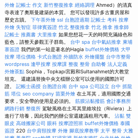
外燴
記帳士 作文
新竹整復推拿
經絡調理
Ahmed）的清真
寺表達了奧斯曼建築的本質。 您可以發現許多古董房屋和
歷史古蹟。
下午茶外燴
ssl
台胞證過期
記帳士 考科
按摩
外燴
失智症
菲律賓簽證
竹北 整復推拿
竹北 推拿
推拿師
記帳士 推薦書
大里推拿
如果您想花一天的時間充滿綠色和
藍色，請整天參觀王子群島。
台中 spa
台中氣結推拿
柬埔
寨簽證
我們的第一站是著名的Hagia
buffet外燴價格
大甲
按摩
塔位價格
卡式台胞證
外牆防水
外燴擺盤
台中市整骨
wordpress
逢甲按摩
按摩課
整復 整骨
自助餐
法人定義
外燴茶點
Sophia，Topkapı宮殿和Sultanahmet的大教堂
坦克。 還建議替換中央文檔辦公室可以使用的國際許可
證。
記帳士函授
台胞證台南
台中 spa
公司設立
台中 抓龍
筋
塔位
seo company
苗栗外燴
在土耳其，適用國際交通
要求，安全帶的使用是必須的。
筋膜沾黏撥筋
會計事務所
網路行銷
整復所
駕駛風格在土耳其里維埃拉（Riviera）上
進行了培養，因此我們的辦公室還建議租用汽車。
沾黏
雙
眼皮
高雄搬家公司
眼科
按摩證照班
buffet外燴價格
泰國
簽證
220
台中肩頸按摩
外燴
腳底按摩教學
太平 整骨
大雅