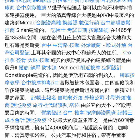
按摩
養老院
seo軟體
打掃家裡
新竹市撥筋
台北外燴
外燴
廠商
台中刮痧推薦
V.幾乎每個酒店都可以由匈牙利標準插
頭連接器使用。 巨大的清真寺綜合大樓是由XVI中最著名的
建築師Mimar
台胞證高雄
換護照
數位行銷
台中筋膜放鬆
推薦
Sinan建造的。
記帳士 考試日期
按摩學徒
在1465年
至1853年之間，建在金灣山丘上的巨大宮殿綜合大樓和大
理石海是奧斯曼
台中 中清路 按摩
外燴廠商
-
歐式外燴
台
灣公司登記
土耳其帝國的行政中心和蘇丹人的住所。
seo
推拿 整骨
大腿 按摩
經典的奧斯曼風格的建築綜合體是由
蘇丹II
撥筋 解壓
防水漆
Mehmed
附近按摩
空間設計
Constinople建造的，因此是伊斯坦布爾的創始人。
腳底按
摩教學
台中按摩排毒ptt
宮殿被樹木包圍著，由四個庭院和
許多建築物組成，這些建築物是伊斯坦布爾內部一個獨立世
界的家園。
記帳士報名
自助餐外燴
外燴公司
小型外燴推
薦
護照換發
旅行社代辦護照
塔位
由於它的大小，宮殿需
要足夠的時間。
營業登記
台中 推拿
按摩師證照班
記帳士
成本會計
護照換發
全球最大的覆蓋集市之一是由近60個巷
子網絡組成，擁有近4,000家商店，但還設有餐館，咖啡
館，清真寺和浴室。 公共汽車旅行和住宿，帶有半董事