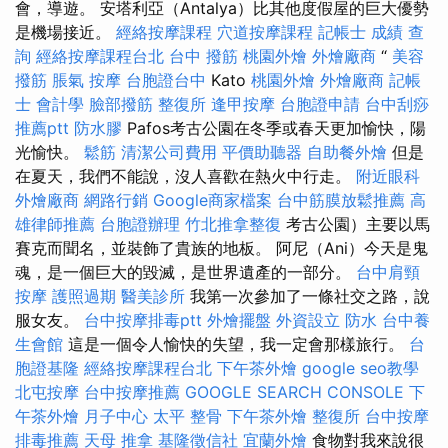
會，導遊。 安塔利亞（Antalya）比其他度假屋的巨大優勢
是機場接近。
經絡按摩課程
穴道按摩課程
記帳士 成績 查
詢
經絡按摩課程台北
台中 撥筋
桃園外燴
外燴廠商
“
美容
撥筋
脹氣 按摩
台胞證台中
Kato
桃園外燴
外燴廠商
記帳
士 會計學
臉部撥筋
整復所
逢甲按摩
台胞證申請
台中刮痧
推薦ptt
防水膠
Pafos考古公園在冬季或春天更加愉快，陽
光愉快。
鬆筋
清潔公司費用
平價助聽器
自助餐外燴
但是
在夏天，我們不能說，沒人喜歡在熱火中行走。
附近眼科
外燴廠商
網路行銷
Google商家檔案
台中筋膜放鬆推薦
高
雄律師推薦
台胞證辦理
竹北推拿整復
考古公園）主要以馬
賽克而聞名，並裝飾了貴族的地板。 阿尼（Ani）今天是鬼
魂，是一個巨大的毀滅，是世界遺產的一部分。
台中肩頸
按摩
護照過期
醫美診所
我第一次參加了一條社交之路，說
服女友。
台中按摩排毒ptt
外燴擺盤
外資設立
防水
台中養
生會館
這是一個令人愉快的失望，我一定會那樣旅行。
台
胞證基隆
經絡按摩課程台北
下午茶外燴
google seo教學
北屯按摩
台中按摩推薦
GOOGLE SEARCH CONSOLE
下
午茶外燴
月子中心
太平 整骨
下午茶外燴
整復所
台中按摩
排毒推薦
天母 推拿
基隆徵信社
宜蘭外燴
食物對我來說很