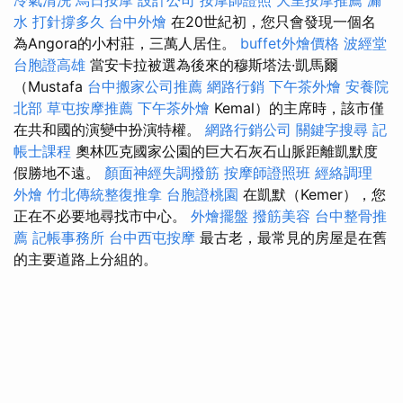
冷氣清洗
烏日按摩
設計公司
按摩師證照
大里按摩推薦
漏
水 打針撐多久
台中外燴
在20世紀初，您只會發現一個名
為Angora的小村莊，三萬人居住。
buffet外燴價格
波經堂
台胞證高雄
當安卡拉被選為後來的穆斯塔法·凱馬爾
（Mustafa
台中搬家公司推薦
網路行銷
下午茶外燴
安養院
北部
草屯按摩推薦
下午茶外燴
Kemal）的主席時，該市僅
在共和國的演變中扮演特權。
網路行銷公司
關鍵字搜尋
記
帳士課程
奧林匹克國家公園的巨大石灰石山脈距離凱默度
假勝地不遠。
顏面神經失調撥筋
按摩師證照班
經絡調理
外燴
竹北傳統整復推拿
台胞證桃園
在凱默（Kemer），您
正在不必要地尋找市中心。
外燴擺盤
撥筋美容
台中整骨推
薦
記帳事務所
台中西屯按摩
最古老，最常見的房屋是在舊
的主要道路上分組的。