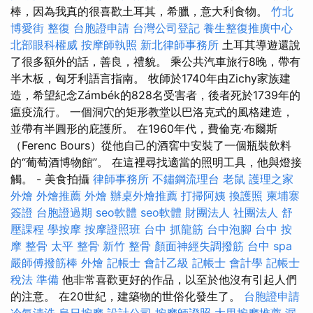
棒，因為我真的很喜歡土耳其，希臘，意大利食物。
竹北
博愛街 整復
台胞證申請
台灣公司登記
養生整復推廣中心
北部眼科權威
按摩師執照
新北律師事務所
土耳其導遊還說
了很多額外的話，善良，禮貌。 乘公共汽車旅行8晚，帶有
半木板，匈牙利語言指南。 牧師於1740年由Zichy家族建
造，希望紀念Zámbék的828名受害者，後者死於1739年的
瘟疫流行。 一個洞穴的矩形教堂以巴洛克式的風格建造，
並帶有半圓形的庇護所。 在1960年代，費倫克·布爾斯
（Ferenc Bours）從他自己的酒窖中安裝了一個瓶裝飲料
的“葡萄酒博物館”。 在這裡尋找適當的照明工具，他與燈接
觸。 - 美食拍攝
律師事務所
不鏽鋼流理台
老鼠
護理之家
外燴
外燴推薦
外燴
辦桌外燴推薦
打掃阿姨
換護照
柬埔寨
簽證
台胞證過期
seo軟體
seo軟體
財團法人 社團法人
舒
壓課程
學按摩
按摩證照班
台中 抓龍筋
台中泡腳
台中 按
摩 整骨
太平 整骨
新竹 整骨
顏面神經失調撥筋
台中 spa
嚴師傅撥筋棒
外燴
記帳士 會計乙級
記帳士 會計學
記帳士
稅法 準備
他非常喜歡更好的作品，以至於他沒有引起人們
的注意。 在20世紀，建築物的世俗化發生了。
台胞證申請