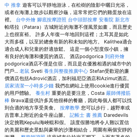
中 推拿
遊客可以平靜地游泳，在松樹的陰影中曬日光浴，
或者在海灘上散步以觀察沙龜，這常常把它們的雞蛋放在這
裡。
台中外燴
腳底按摩證照
台中頭部按摩
安養院 新北市
帕塔拉（Patara）古城附近的海灘不僅風景如畫，而且歷史
上也很富裕。 許多人年復一年地回到這裡；土耳其是如此
大而多樣，以至於總會有新的和未知的地方。 Kalithea適合
適合成人和兒童的舒適放鬆。 這是一個小型度假小鎮，擁
有良好的海灘和優質的酒店。 酒店podgorica
到府外燴
podgorica酒店不僅是住宿，而且是在優雅相遇的城市中的
門戶...
老鼠
Sveti
養生與整復推廣中心
Stefan受歡迎的廉
價酒店包括Adrović酒店，加利福尼亞酒店和Azimut酒店。
居家清潔一小時多少錢
我們在網站上使用cookie進行優質
的用戶體驗。
養生村
重要的是要注意，Costa
嚴師傅撥筋
棒
Brava還提供許多其他很棒的餐廳，因此每個人都可以找
到合適的地方享受美食。
按摩教學
您可以步行，越野車或
吉普車上附近的金牛座山脈。
記帳士 書 推薦
Daredevils
決定挑戰Kepulu海峽輥和假。 該度假勝地將令人難以置信
的美麗和歷史景點與豪華的沙灘相結合，周圍有兩個安靜的