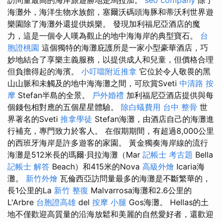
訪問量最高的海岸旅遊勝地是馬拉加。
seo company
除了
海灘外，海洋生物水族館，塞爾沃碼頭海豚和蒂沃利世界遊
樂園除了海灘外還提供娛樂。 發現加利福尼亞酒店的魔
力，這是一個令人嘆為觀止的地中海海岸的典型寶石。
台
胞證桃園
這個獨特的海灘庇護所是一家小型豪華酒店，巧
妙地結合了享樂主義服務，以提供成人和兒童，但價格合理
但負擔得起的海濱。
小叮噹附近推拿
它位於令人敬畏的黑
山山脈和未觸及的地中海海灘之間，可欣賞Sveti
中清路 按
摩
Stefan半島的全景。
戶外婚禮
加利福尼亞酒店提供與每
個錢包相對應的五個星星體驗。
除白蟻費用
台中 整骨
世
界著名的Sveti
推拿學徒
Stefan海灘，由酒店自己的海灘進
行補充，專門致力於客人。 在假期期間，有超過8,000公里
的西班牙海岸是許多遊客的家園。 黃金獨奏海岸線的流行
海灘是512米長的瑪爾·貝拉海灘（Mar
記帳士 考古題
Bella
記帳士 解答
Beach）和415米的Nova
高級外燴
Icaria海
灘。
新竹外燴
瓦倫西亞訪問量最多的海灘是不斷繁華的，
長1公里的La
新竹 整復
Malvarrosa海灘和2.6公里的
L'Arbre
台胞證高雄
del
按摩 小腿
Gos海灘。 Hellas的土
地不僅歡迎高質量的沿海放鬆和美麗的自然愛好者，還歡迎