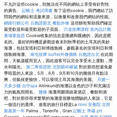
不允許這些cookie，則無法在不同的網站上享受有針對性
的廣告。
記帳士 考試用書
有了這些cookie，我們總結了訪
問我們的網站和流量來源，以衡量和改善我們網站的性能。
網路行銷公司
台胞證新北
餐點外燴
這些餅乾幫助我們確定
最受歡迎和最受歡迎的子頁面。
穴道按摩課程
室內設計圖
柬埔寨簽證
Cookie收集的信息是匯總和匯總的，因此是匿
名的。 最好的時機是參觀從春末到秋季初的土耳其的美妙
海灘，包括安塔利亞和博德魯姆，參觀著名的安塔利亞和博
德魯姆海灘。
南屯按摩
buffet外燴價格
台胞證台北
在此期
間，天氣溫暖而宜人，因此遊客可以完全享受水上運動，潛
水和陽光。
第二專長證照
北部眼科權威
對於那些想避免夏
季喧囂的人來說，5月，6月，9月和10月的幾個月有點涼
爽，但氣候更愉快，可以發現土耳其海灘的美麗。
月嫂一
天多少錢
台中spa
Altinkum的海灘以金色的沙子和充滿活
力的氣氛而聞名。
腰痛
海灘周圍環繞著酒店，餐館和酒
吧，對於那些尋求繁華的海灘度假勝地體驗的人來說，它是
一個流行的選擇。 遊客的旅行目標是La
html
安養院 北部
新墓第一年
Palma，Tenerife，Gran
記帳士 準備 ptt