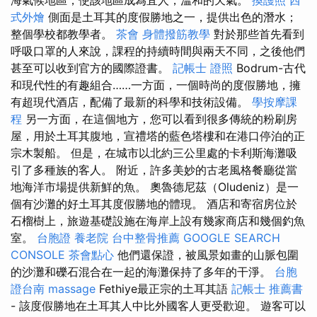
海氣候地區，使該地區成為宜人，溫和的天氣。
換護照
西
式外燴
側面是土耳其的度假勝地之一，提供出色的潛水；
整個學校都教學者。
茶會
身體撥筋教學
對於那些首先看到
呼吸口罩的人來說，課程的持續時間與兩天不同，之後他們
甚至可以收到官方的國際證書。
記帳士 證照
Bodrum-古代
和現代性的有趣組合……一方面，一個時尚的度假勝地，擁
有超現代酒店，配備了最新的科學和技術設備。
學按摩課
程
另一方面，在這個地方，您可以看到很多傳統的粉刷房
屋，用於土耳其腹地，宣禮塔的藍色塔樓和在港口停泊的正
宗木製船。 但是，在城市以北約三公里處的卡利斯海灘吸
引了多種族的客人。 附近，許多美妙的古老風格餐廳從當
地海洋市場提供新鮮的魚。 奧魯德尼茲（Oludeniz）是一
個有沙灘的好土耳其度假勝地的體現。 酒店和寄宿房位於
石榴樹上，旅遊基礎設施在海岸上設有幾家商店和幾個釣魚
室。
台胞證
養老院
台中整骨推薦
GOOGLE SEARCH
CONSOLE
茶會點心
他們還保證，被風景如畫的山脈包圍
的沙灘和礫石混合在一起的海灘保持了多年的干淨。
台胞
證台南
massage
Fethiye最正宗的土耳其語
記帳士 推薦書
- 該度假勝地在土耳其人中比外國客人更受歡迎。 遊客可以