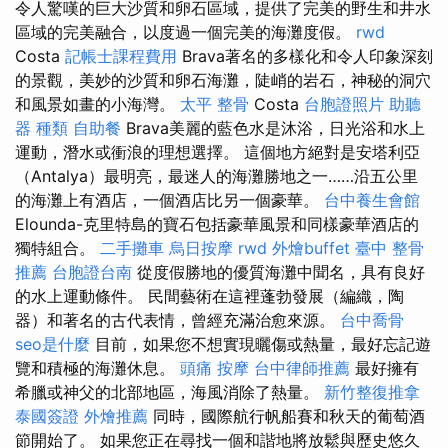
令人驚嘆的巨大沙質和卵石區域，提供了完美的野生和井水
區域的完美融合，以度過一個完美的海灘度假。
rwd
Costa
記帳士課程費用
Brava著名的多樣化和令人印象深刻
的景觀，美妙的沙質和卵石海灘，陡峭的岩石，神秘的洞穴
和風景如畫的小海灣。
太平 整骨
Costa
台胞證照片
助聽
器 種類
自助餐
Brava美麗的藍色水是沐浴，日光浴和水上
運動，潛水或衝浪的理想選擇。 這個地方絕對是安塔利亞
（Antalya）最明亮，最迷人的海灘勝地之一……沿五公里
的海灘上有酒店，一個酒店比另一個豪華。
台中養生會館
Elounda-克里特島的寶石包括豪華風景和同樣豪華酒店的
獨特組合。
二手攤車
烏日按摩
rwd
外燴buffet
臺中 整骨
推薦
台胞證台南
從度假勝地的優質海灘中聞名，具有良好
的水上運動條件。 民間藝術在這裡蓬勃發展（編織，陶
器）和著名的古代表情，曾經充滿治愈來源。
台中喬骨
seo是什麼
目前，如果您不想實現曬傷或熱量，最好忘記遊
覽和積極的海灘休息。
頭痛 按摩
台中律師推薦
最好擁有
希臘或神父的北部地區，海風消除了熱量。
新竹整復推拿
泰國簽證
外燴推薦
同時，國際航行帆船賽和秋天的葡萄酒
節開始了。 如果您正在尋找一個和諧地將放鬆與歷史悠久