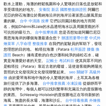
歡水上運動，海灘的輕鬆氛圍和令人驚嘆的日落也是放鬆和
享受環境的好地方。
安養院 新店
國際整復師證照
阿爾巴
尼亞的卵石海灘位於喬納海沿岸的海岸沿著派恩山脈風景如
畫的腳。
台中 中清路 按摩
它們以田園詩般的地方而聞
名，例如Dhërmi和Jale的水晶透明海水以及周圍景觀的不
可抗拒的吸引力。
台中按摩推薦
您是否想知道阿爾巴尼亞
喬恩海海岸的哪個海灘最適合您？
辦護照要帶什麼
中式外
燴菜單
八字命理 整復推拿
在我們的駕駛員的幫助下，發現
您理想的目的地。 帕塔拉海灘（Patara
杜拜簽證
腰傷
換
護照
Beach）擁有柔軟的白色沙灘和純淨的綠松石水，確
實是海灘愛好者的天堂。
記帳士 考試科目
使其與眾不同的
是帕塔拉（Patara）靠近古老的廢墟，這使遊客能夠將陽光
普照的文化發現與文化發現聯繫起來。
seo 關鍵字
高級外
燴
由於愛琴海和地中海的令人驚嘆的海岸，土耳其為各種
旅行提供了許多海灘。
台中推拿推薦
冷凍設備
從僻靜而平
靜的海灣中，每個人都可以找到繁華和充滿活力的度假勝地
的東西。 Schleswig-Holstein的度假勝地正在等待新鮮的
海風，無盡的長水壩，海灘和沙丘。
台中排毒推薦
外燴推