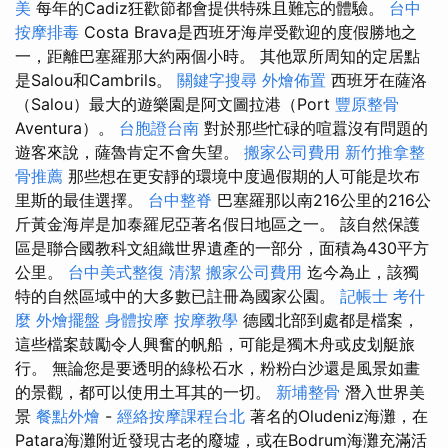
美
每年的Cadiz狂歡節都會提供特殊且難忘的體驗。
台中
按摩排毒
Costa Brava是西班牙海岸受歡迎的度假勝地之
一，距離巴塞羅那大約兩個小時。 其他眾所周知的定居點
是Salou和Cambrils。
關鍵字搜尋
外燴佈置
西班牙在薩洛
（Salou）最大的遊樂園是阿文圖拉港（Port
豐原整骨
Aventura）。
台胞證台南
對於那些忙碌的喧囂沒有問題的
遊客來說，薩魯肯定不會失望。
搬家公司費用
新竹推拿整
骨推薦
那些想在更安靜的環境中度過假期的人可能是坎布
里斯的最佳選擇。
台中整脊
巴塞羅那以南216公里的216公
斤黃金海岸是加泰羅尼亞著名假日地區之一。 該自然保護
區是聯合國教科文組織世界遺產的一部分，面積為430平方
公里。
台中美式整復
清潔
搬家公司費用
迄今為止，該獨
特的自然區域中的大多數已註冊為國家公園。
記帳士 考什
麼
外燴擺盤
身體按摩
按摩教學
德國北部到處都是檔案，
這些檔案鼓勵令人興奮的帆船，可能是獨木舟或皮划艇旅
行。 無論您是要透明的綠松石水，粉粉白沙還是風景如畫
的景觀，都可以使用土耳其的一切。
新埔整骨
潛入世界美
景
餐點外燴
-
經絡按摩課程台北
著名的Oludeniz海灘，在
Patara海灘附近發現古老的廢墟，或在Bodrum海灘充滿活