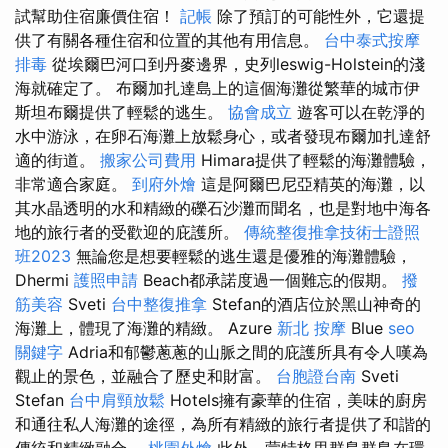
試幫助住宿廉價住宿！
記帳
除了預訂的可能性外，它還提
供了有關各種住宿和位置的其他有用信息。
台中泰式按摩
排毒
從埃爾巴河口到丹麥邊界，史列leswig-Holstein的淺
海就確定了。 布爾加扎達島上的這個海灘從繁華的城市伊
斯坦布爾提供了輕鬆的逃生。
協會成立
遊客可以在乾淨的
水中游泳，在卵石海灘上放鬆身心，或者發現布爾加扎達舒
適的街道。
搬家公司費用
Himara提供了輕鬆的海灘體驗，
非常適合家庭。
到府外燴
這是阿爾巴尼亞精英的海灘，以
其水晶透明的水和精緻的礫石沙灘而聞名，也是對地中海各
地的旅行者的受歡迎的庇護所。
傳統整復推拿技術士證照
班2023
無論您是想要輕鬆的逃生還是優雅的海灘體驗，
Dhermi
護照申請
Beach都承諾度過一個難忘的假期。
撥
筋美容
Sveti
台中整復推拿
Stefan的酒店位於黑山神奇的
海灘上，體現了海灘的精緻。 Azure
新北 按摩
Blue
seo
關鍵字
Adria和郁鬱蔥蔥的山脈之間的庇護所具有令人嘆為
觀止的景色，並融合了歷史和財富。
台胞證台南
Sveti
Stefan
台中肩頸放鬆
Hotels擁有豪華的住宿，美味的廚房
和通往私人海灘的途徑，為所有精緻的旅行者提供了和諧的