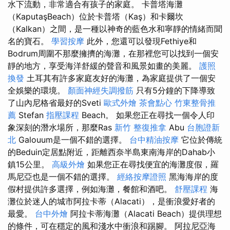
水下流動，非常適合有孩子的家庭。 卡普塔海灘
（KaputaşBeach）位於卡普塔（Kaş）和卡爾坎
（Kalkan）之間，是一種以神奇的藍色水和寧靜的情緒而聞
名的寶石。
學習按摩
此外，您還可以發現Fethiye和
Bodrum周圍不那麼擁擠的海灘，在那裡您可以找到一個安
靜的地方，享受海洋舒緩的聲音和風景如畫的美麗。
護照
換發
土耳其有許多家庭友好的海灘，為家庭提供了一個安
全娛樂的環境。
顏面神經失調撥筋
只有5分鐘的下降導致
了山內尼格省最好的Sveti
歐式外燴
茶會點心
竹東整骨推
薦
Stefan
指壓課程
Beach。 如果您正在尋找一個令人印
象深刻的潛水場所，那麼Ras
新竹 整復推拿
Abu
台胞證新
北
Galouum是一個不錯的選擇。
台中精油按摩
它位於傳統
的Beduin定居點附近，距離西奈半島東南海岸的Dahab小
鎮15公里。
高級外燴
如果您正在尋找便宜的海灘度假，羅
馬尼亞也是一個不錯的選擇。
經絡按摩證照
黑海海岸的度
假村提供許多選擇，例如海灘，餐館和酒吧。
舒壓課程
海
灘位於迷人的城市阿拉卡蒂（Alacati），是衝浪愛好者的
最愛。
台中外燴
阿拉卡蒂海灘（Alacati Beach）提供理想
的條件，可在穩定的風和淺水中衝浪和踢腳。 阿拉尼亞海