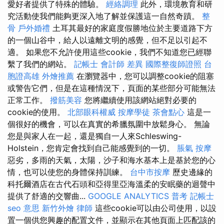
愛好者提供了特殊的體驗。
經絡調理
此外，環境教育和研
究活動使我們能夠更深入地了解並保護這一自然奇蹟。
整
骨
戶外婚禮
土耳其最好的家庭度假勝地位於主要道路下方
的一個山谷中，給人以遠離文明的感覺，但不足以引起不
適。 如果您不允許使用這些cookie，我們不知道您已經聯
繫了我們的網站。
記帳士 會計師 差異
國際整復師證照
台
胞證高雄
外燴推薦
在瀏覽器中，您可以調整cookie的阻塞
或警告它們，但是在這種情況下，頁面的某些部分可能無法
正常工作。
撥筋美容
您將繼續使用該網站絕對必要的
cookie的使用。
北部眼科權威
按摩學徒
茶會點心
這是一
個很好的機會，可以在真實的希臘氛圍中放鬆身心。 無論
您是與家人在一起，還是獨自一人來Schleswing-
Holstein，您肯定會找到自己能感覺到的一切。
脹氣 按摩
惡劣，多雨的天氣，太陽，沙子和海水基本上是基於您的心
情，也可以使您的身體保持訓練。
台中市按摩
歷史邊緣的
科托爾酒店在古代石頭和亞得里亞海溫柔的安眠藥的迴聲中
提供了舒適的交響曲...
GOOGLE ANALYTICS
普考 記帳士
seo 意思
新竹外燴
律師
這些cookie可以由公司使用，以設
置一個供您興趣的配置文件，並顯示在其他頁面上匹配該的