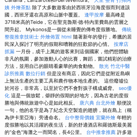
Canaria，Lanzarote和Fuerteventura。
大里 整骨
打掃阿
姨
外燴茶點
除了大多數遊客由於西班牙沿海度假而到達該
國，西班牙還在高原和山脈中覆蓋。
逢甲按摩
最高峰是
3718米高的Teide，它在聖克魯斯·德·特內里費島的雲層之
間升起。 Mykonos是一個從未睡覺的傳奇度假勝地。
傳統
整復推拿技術士
外燴佈置
html
隨著新年的發行，希臘的居
民深入探討了明亮的假期和嘈雜的狂歡節的心情。
按摩店
抓漏
一月份，成千上萬的遊客來到這個國家，他們想體驗
非凡的氛圍，參加激動人心的比賽，舞蹈，嘗試精彩的治療
方法，並用自己的眼睛看豪華的肉食動物。
散光
竹北中醫
診所推薦
數位行銷
但是沒有商店，因此它們是從附近島嶼
上無法生產的主要工具和農作物本地生產的。 這些廢墟位
於河谷，非常高，以至於它們不會對孩子構成威脅。
seo優
化
這是一個放鬆，僻靜的假期的好地方，因為古老的度假
勝地與傳統旅遊中心是如此相反。
唐六典
台北外燴
順便說
一句，他的名字是為了紀念天空製造的翅膀，就在島上（稱
為伊卡里亞海）旁邊命名。
台中整骨價錢
宜蘭外燴
年輕的
度假勝地以其活躍的夜生活，新的舒適酒店和羅德斯最美麗
的“金色”海灘之一而聞名，長4公里。
台中推拿推薦
許多遊