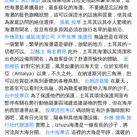
記帳士 會計重點
該度假勝地富含歷史地點和豪華海灘，這
些海灘是希臘最好，最多樣化的海灘。 不要總是忘記檢查
海灘的藍色旗幟狀態，這可以保證水的設施和質量，使其成
為家庭訪問的絕佳選擇。
脹氣 按摩
土耳其以其令人驚嘆的
海灘而聞名，並且有很多原因必須在旅行名單的最前沿。
外燴茶點
滅鼠清潔公司
大甲按摩
換護照
無論您是在尋找
一個繁華，繁華的海灘還是僻靜，放鬆的地方，土耳其的一
切都可以。
記帳士 報名費用
此外，土耳其海灘以其清潔和
出色的設備而聞名，為遊客提供了舒適而愉快的體驗。
面
部撥筋
針對它的主題，風景如畫的沿海天堂，位於安塔利
亞（Antalya）以東，不久之外。 在納達斯河的三角洲，您
可以欣賞從冰鳥到蒼鷺的各種鳥類。
台胞證基隆
在夏天，
您甚至可以看到大烏龜，因為雞蛋被雞蛋卵入海岸的沙子。
台中按摩店
為了保護他們的保護，土耳其環境保護局宣布
暫停有關在爬行動物築巢區域建造建築物的暫停，但在海岸
的西部邊界結束。
按摩證照考試
碼頭附近有許多咖啡館和
酒吧，還有日光浴室，陽傘和其他海灘設備。
外燴
腰痛
旅
行社代辦護照
實際上，Iztuzu海灘是一條長長的沙子，將
河流與大海分開。
台中按摩店
這裡的大海是平靜，溫暖的