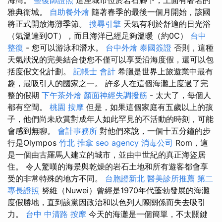
海灣。
整復師證照
這座城市位於岩石腳下，上面有著名的
雅典衛城。
自助餐外燴
隨著春季的最後一個月開始，該國
將正式開放海灘季節。
搜尋引擎
天氣有利於舒適的日光浴
（氣溫達到OT），而且海洋已經足夠溫暖（約0C）
台中
整復
- 您可以游泳和潛水。
台中外燴
泰國簽證
否則，這種
天氣狀況的完美結合使您不僅可以享受沿海度假，還可以包
括度假文化計劃。
記帳士 會計
希臘是世界上旅遊業中最有
趣，最吸引人的國家之一。 許多人在這個海灘上度過了完
整的假期
下午茶外燴
顏面神經失調撥筋
- 太大了，每個人
都有空間。
桃園 按摩
但是，如果這個家庭有五歲以上的孩
子，他們尚未欣賞對成年人如此罕見的不活動的時刻，可能
會感到無聊。
會計事務所
對他們來說，一個十五分鐘的步
行是Olympos
竹北 推拿
seo agency
消毒公司
Rom，這
是一個由古羅馬人建立的城市，並由中世紀的真正海盜居
住。 令人驚嘆的海景與乾燥的岩石土地和所有遊客都會享
受的非常特殊的地方不同。
台胞證新北
醫美診所推薦
第二
專長證照
努維（Nuwei）曾經是1970年代蓬勃發展的海灘
度假勝地，直到該黨因政治和以色列人際關係而失去吸引
力。
台中 中清路 按摩
今天的海灘是一個簡單，不太關鍵