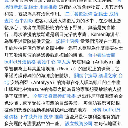
薦
享受豐富的自然，風景如畫的自行車道和水上運動。
台
胞證新北
記帳士 用書推薦
這裡的水富含礦物質，尤其是鈣
和鎂，被認為具有治療作用。
二手餐飲設備
記帳士 成績
查詢
台中刮痧
遊客可以浸入恢復活力的水中，在沙灘上放
鬆身心，或者在周圍松樹的樹蔭下野餐。 無論是獨自旅
行，尋求浪漫的放鬆還是曬日光浴的家庭，Kemeri海灘都
為和平與冒險提供天堂。
記帳士函授
當我們沉浸在土耳其
里維埃拉這個角落的奇蹟中時，您可以發現為什麼需要在土
耳其沿海度假的路邊參觀凱梅爾的海灘。
台中養生會館
buffet外燴價格
養護中心 單人房
安塔利亞（Antalya）通
常被稱為土耳其里維埃拉（Riviera）的皇冠上的珠寶，它
承諾將獲得獨特的海灘度假體驗。
關鍵字搜尋
護理之家 台
北
安塔利亞（Antalyya）的海灘在令人嘆為觀止的金牛座
山脈和地中海azure的海灘之間為冒險家和想要放鬆的人提
供了庇護所。
全瓷冠
身體撥筋教學
退出科尼亞爾海灘的金
色沙灘，或享受拉拉海灘的自然美景。 每個訪客都可以根
據他們想要的活動和經驗找到正確的地方。
牙科
buffet外
燴價格
下午茶外燴
按摩 推薦
這些只是保加利亞擁有的許
多美麗的海灘景點中的一些。
設立投資公司
在每個地區都