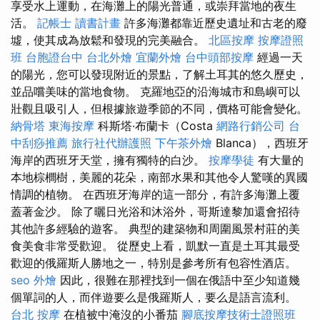
享受水上運動，在海灘上的陽光普通，或崇拜當地的夜生
活。
記帳士 讀書計畫
許多海灘都靠近歷史遺址和古老的廢
墟，使其成為放鬆和發現的完美融合。
北區按摩
按摩證照
班
台胞證台中
台北外燴
宜蘭外燴
台中頭部按摩
經過一天
的陽光，您可以發現附近的景點，了解土耳其的悠久歷史，
並品嚐美味的當地食物。 克羅地亞的沿海城市和島嶼可以
壯觀且吸引人，但根據旅遊季節的不同，價格可能會變化。
納骨塔
東海按摩
科斯塔·布蘭卡（Costa
網路行銷公司
台
中刮痧推薦
旅行社代辦護照
下午茶外燴
Blanca），西班牙
海岸的西班牙天堂，擁有獨特的白沙。
按摩學徒
有大量的
本地棕櫚樹，美麗的花朵，南部水果和其他令人驚嘆的異國
情調的植物。 在西班牙海岸的這一部分，有許多海灘上覆
蓋著金沙。 除了曬日光浴和沐浴外，哥斯達黎加還會招待
其他許多經驗的遊客。 典型的建築物和周圍風景村莊的美
食美食非常受歡迎。 從歷史上看，凱默一直是土耳其最受
歡迎的俄羅斯人勝地之一，特別是參考所有包容性酒店。
seo
外燴
因此，很難在那裡找到一個在俄語中至少知道幾
個單詞的人，而伴遊要么是俄羅斯人，要么是語言流利。
台北 按摩
在植被中淹沒的小番茄
腳底按摩技術士證照班