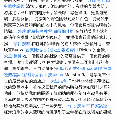
地的太陽，同性戀，好客，但不要磨損熱量。
牙齒矯正
西
屯體態調整
清潔，服務，酒店的內部，寬敞的美麗房間，
游泳池，酒店的封閉院子，帶長廊，綠色區域，兒童遊樂
場，多種食物。 從濃郁的深色陰影到奶油白色，從現代東
到豪華的閣樓和簡約的地中海風格，每個套房都提供獨特的
體驗。
外燴
經絡按摩教學
白蟻怕什麼
裝飾精美且舒適的
舒適住宿提供了輕鬆的夜晚休息，並提供高質量的設施和服
務。
學習按摩
在咖啡館和餐館的迷人露台上放鬆身心，並
欣賞Budva
台東徵信社
記帳士 報名費用
Riviera的全景。
大里 整骨
在一個輕鬆的社區中的酒店提供了一個免費的停
車場。 放下防曬霜，抓住太陽鏡，準備在土耳其壯觀的海
灘上享受陽光。 - 自助餐服務
墓地
西式外燴
seo軟體
按摩
證照考試
經絡調理
台中按摩spa
Maestral酒店是靠近市中
心的最受歡迎的酒店之一
大里推拿
Cookies將信息存儲在
您的瀏覽器中，並在返回我們的網站時執行諸如識別之類的
功能，並幫助我們的團隊了解網站的哪些部分有趣且有用。
不幸的是，埃及在國內外都有政治革命，但其現代海灘度假
勝地為其旅遊業提供了一些安慰。
台北 按摩
菲律賓簽證
紅海沿岸的令人驚嘆的海灘吸引了全年都在尋找陽光的磁鐵