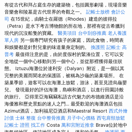
有從古代和拜占庭生存的建築物，包括圓形劇場，現場音樂
音樂會和陵墓是古代世界的奇觀之一。
記帳士放榜
會計公
司
在15世紀，由騎士在羅德（Rhodes）建造的彼得拉
（Petra）是水下考古博物館的所在地，那裡有從古希臘到
現代的沉沒船隻的寶藏。
醫美項目
台中刮痧推薦
老人養護
單人房
另一個專門研究有孩子的家庭，因此食物，時間表
和娛樂都是針對兒童的味道量身定制的。
換護照
記帳士 高
普考
最值得注意的是，由於度假村的緊湊位置，它可以安
全地從一個中心移動到另一個中心，並從那裡獲得最佳狀
態。 Iztuzu海灘位於達利安（Dal​​yan）附近，是一個以其
完整的美麗而聞名的保護區，被稱為沙龜的築巢場所。 在
築巢季節，遊客可以在海灘上放鬆，游泳，甚至見證烏龜嬰
兒。 發現最好的評估海灘，島嶼和酒店，以進行田園詩般
的旅行。 亞得里亞海竊竊私語古代魅力的布德維酒店是沿
海優雅和歷史景點的迷人之門... 最受歡迎的海灘酒店包括
Azimut酒店，加利福尼亞酒店和Maestral Resort
西式外燴
討債
士林 整復
台中整骨推薦
月子中心價格
西屯肩頸放鬆
記帳士 證照 找工作
Costa
萬和宮附近推拿
Brava位於地中