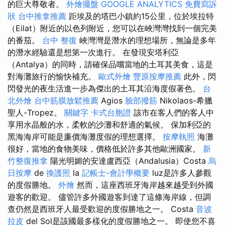
的巨大尊敬者。
外燴擺盤
GOOGLE ANALYTICS
免費寫訴
狀
台中推拿推薦
距埃及的塔巴小鎮約15公里，位於埃拉特
（Eilat）附近的以色列附近，您可以在峽灣灣找到一個完美
的番茄。
台中 整復
峽灣灣是潛水的理想場所，無論是多年
的潛水經驗還是想第一次進行。 在發現安塔利亞
（Antalya）的同時，請確保品嚐當地的土耳其美食，這是
對海灘旅行的愉快補充。
歐式外燴
豐原按摩推薦
此外，閃
閃發光的夜生活進一步為傑出的土耳其沿海度假著色。
台
北外燴
台中筋膜放鬆推薦
Agios
臉部撥筋
Nikolaos-希臘
聖人-Tropez。
關鍵字
卡式台胞證
該市在客人們的客人中
享用水晶般的水，柔軟的沙灘和舒適的氣候。 保加利亞的
黑海海岸可能是廉價海灘度假的理想選擇。
按摩執照
海灘
很好，當地的食物美味，價格低於許多其他歐洲國家。
新
竹整復推拿
陽光明媚的安達盧西亞（Andalusia）Costa
烏
日按摩
de
換護照
la
記帳士-會計學概要
luz是許多人參觀
的度假勝地。
外燴
然而，這座西班牙海岸越來越受到外國
遊客的歡迎。 儘管許多外國遊客到達了這條海岸線，但調
查仍然是西班牙人最受歡迎的度假勝地之一。 Costa
音波
拉皮
del Sol是該國最多樣化的度假勝地之一。 即使您不喜