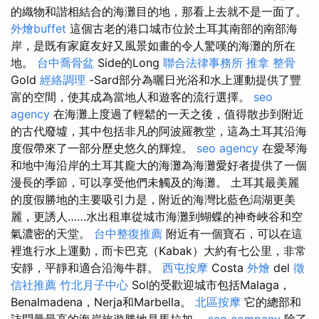
的織物和諧相結合的海灘目的地，那看上去就不是一面了。
外燴buffet
這個古老的港口城市位於土耳其南部的南部海
岸，是既有家庭友好又風景如畫的令人驚嘆的海灘的所在
地。
台中喬骨盆
Side的Long
聯合法律事務所
推拿 整骨
Gold
經絡調理
-Sard部分為曬日光浴和水上運動提供了豐
富的空間，使其成為當地人和遊客的流行選擇。
seo
agency
在海灘上度過了輕鬆的一天之後，值得散步到附近
的古代廢墟，其中包括非凡的阿波羅教堂，這為土耳其沿海
度假帶來了一部分歷史悠久的輝煌。
seo agency
在愛琴海
和地中海沿岸的土耳其龐大的海灘為海灘愛好者提供了一個
漫長的季節，可以享受他們未觸及的海灘。 土耳其最美麗
的度假勝地的主要吸引力是，附近的海灣比藍色潟湖更美
麗，更誘人……水出租車從城市海灘到蝴蝶的神奇峽谷和空
氣濃密的天堂。
台中整復推薦
附近有一個寶石，可以在這
裡進行水上運動，而卡巴克（Kabak）大約有七公里，非常
安靜，平靜和適合沿海牛群。
西屯按摩
Costa
外燴
del
徵
信社推薦
竹北月子中心
Sol的受歡迎城市包括Malaga，
Benalmadena，Nerja和Marbella。
北區按摩
它的總部和