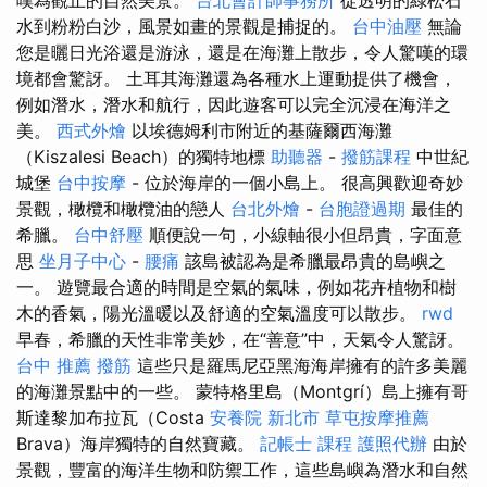
嘆為觀止的自然美景。
台北會計師事務所
從透明的綠松石
水到粉粉白沙，風景如畫的景觀是捕捉的。
台中油壓
無論
您是曬日光浴還是游泳，還是在海灘上散步，令人驚嘆的環
境都會驚訝。 土耳其海灘還為各種水上運動提供了機會，
例如潛水，潛水和航行，因此遊客可以完全沉浸在海洋之
美。
西式外燴
以埃德姆利市附近的基薩爾西海灘
（Kiszalesi Beach）的獨特地標
助聽器
-
撥筋課程
中世紀
城堡
台中按摩
- 位於海岸的一個小島上。 很高興歡迎奇妙
景觀，橄欖和橄欖油的戀人
台北外燴
-
台胞證過期
最佳的
希臘。
台中舒壓
順便說一句，小線軸很小但昂貴，字面意
思
坐月子中心
-
腰痛
該島被認為是希臘最昂貴的島嶼之
一。 遊覽最合適的時間是空氣的氣味，例如花卉植物和樹
木的香氣，陽光溫暖以及舒適的空氣溫度可以散步。
rwd
早春，希臘的天性非常美妙，在“善意”中，天氣令人驚訝。
台中 推薦 撥筋
這些只是羅馬尼亞黑海海岸擁有的許多美麗
的海灘景點中的一些。 蒙特格里島（Montgrí）島上擁有哥
斯達黎加布拉瓦（Costa
安養院 新北市
草屯按摩推薦
Brava）海岸獨特的自然寶藏。
記帳士 課程
護照代辦
由於
景觀，豐富的海洋生物和防禦工作，這些島嶼為潛水和自然