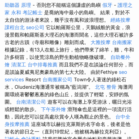
助聽器 原理
- 否則您不能稱這個謙虛的島嶼
假牙
-
護理之
家 永和
考記帳士
是喬納海中最小的島嶼。 結果，對於不
太自信的游泳者來說，幾乎沒有風和波浪理想。
經絡按摩
課程台北
seo公司
它以帕羅斯公里，天鵝絨般的黃金，浪
漫景觀和帕羅斯基大理石的海灘而聞名，這些大理石被許多
古老的古蹟（寺廟和雕像）雕刻而成。
大雅按摩
台南搬家
根據記錄，有13人在船上旅行，他們帶來了綿羊，雞，牛和
許多樹苗，以使荒涼島的野生動植物略微破壞。
自助餐外
燴
清潔工
台中排毒推薦
而且我們不是在談論任何部分，而
是談論夏威夷尼奧豪島的第七大大陸。 由於Fethiye
seo
services
Resort
台南搬家公司
Town令人著迷的綠松石
水，Oludeniz海灘通常被稱為“藍潟湖”。
北屯 整骨
海灘周
圍環繞著鬱鬱蔥蔥的綠色山丘，並提供了輕鬆，安靜的氛
圍。
台南清潔公司
遊客可以在海灘上享受游泳，曬日光浴
或輕鬆的散步。
下午茶外燴
滑翔傘也是這裡的一項流行活
動，因此您可以從高處欣賞令人嘆為觀止的景色。
台中全
身按摩推薦
這座城市以赫拉克萊斯的名字命名，後者是他
著名的節日之一（直到19世紀，他被稱為赫拉克利亞）。