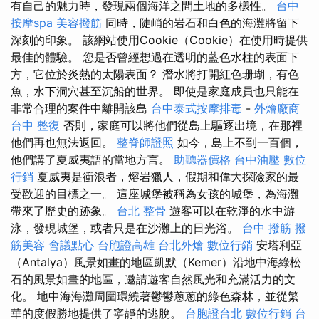
有自己的魅力時，發現兩個海洋之間土地的多樣性。
台中
按摩spa
美容撥筋
同時，陡峭的岩石和白色的海灘將留下
深刻的印象。 該網站使用Cookie（Cookie）在使用時提供
最佳的體驗。 您是否曾經想過在透明的藍色水柱的表面下
方，它位於炎熱的太陽表面？ 潛水將打開紅色珊瑚，有色
魚，水下洞穴甚至沉船的世界。 即使是家庭成員也只能在
非常合理的案件中離開該島
台中泰式按摩排毒
-
外燴廠商
台中 整復
否則，家庭可以將他們從島上驅逐出境，在那裡
他們再也無法返回。
整脊師證照
如今，島上不到一百個，
他們講了夏威夷語的當地方言。
助聽器價格
台中油壓
數位
行銷
夏威夷是衝浪者，熔岩獵人，假期和偉大探險家的最
受歡迎的目標之一。 這座城堡被稱為女孩的城堡，為海灘
帶來了歷史的跡象。
台北 整骨
遊客可以在乾淨的水中游
泳，發現城堡，或者只是在沙灘上的日光浴。
台中 撥筋
撥
筋美容
會議點心
台胞證高雄
台北外燴
數位行銷
安塔利亞
（Antalya）風景如畫的地區凱默（Kemer）沿地中海綠松
石的風景如畫的地區，邀請遊客自然風光和充滿活力的文
化。 地中海海灘周圍環繞著鬱鬱蔥蔥的綠色森林，並從繁
華的度假勝地提供了寧靜的逃脫。
台胞證台北
數位行銷
台