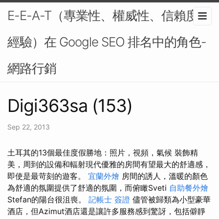
E-E-A-T（專業性、權威性、信賴度、
經驗）在 Google SEO 排名中的角色-
網路行銷
Digi363sa (153)
Sep 22, 2013
土耳其的13個最佳度假勝地：照片，視頻，氣候 裝飾精
美，周到的設備和輻射現代優雅的房間有望最大的舒適感，
即使是最苛刻的遊客。
宜蘭外燴
房間的誘人，溫暖的顏色
為舒適的氛圍提供了舒適的氛圍，而俯瞰Sveti
自助餐外燴
Stefan的陽台很沮喪。
記帳士 簽證
儘管被歸類為小型豪華
酒店，但Azimut酒店還是讓許多服務感到驚訝，包括僻靜