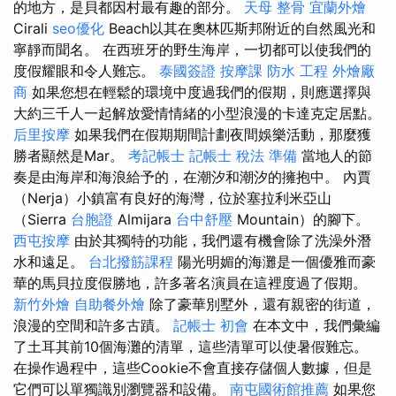
的地方，是貝都因村最有趣的部分。
天母 整骨
宜蘭外燴
Cirali
seo優化
Beach以其在奧林匹斯邦附近的自然風光和
寧靜而聞名。 在西班牙的野生海岸，一切都可以使我們的
度假耀眼和令人難忘。
泰國簽證
按摩課
防水 工程
外燴廠
商
如果您想在輕鬆的環境中度過我們的假期，則應選擇與
大約三千人一起解放愛情情緒的小型浪漫的卡達克定居點。
后里按摩
如果我們在假期期間計劃夜間娛樂活動，那麼獲
勝者顯然是Mar。
考記帳士
記帳士 稅法 準備
當地人的節
奏是由海岸和海浪給予的，在潮汐和潮汐的擁抱中。 內賈
（Nerja）小鎮富有良好的海灣，位於塞拉利米亞山
（Sierra
台胞證
Almijara
台中舒壓
Mountain）的腳下。
西屯按摩
由於其獨特的功能，我們還有機會除了洗澡外潛
水和遠足。
台北撥筋課程
陽光明媚的海灘是一個優雅而豪
華的馬貝拉度假勝地，許多著名演員在這裡度過了假期。
新竹外燴
自助餐外燴
除了豪華別墅外，還有親密的街道，
浪漫的空間和許多古蹟。
記帳士 初會
在本文中，我們彙編
了土耳其前10個海灘的清單，這些清單可以使暑假難忘。
在操作過程中，這些Cookie不會直接存儲個人數據，但是
它們可以單獨識別瀏覽器和設備。
南屯國術館推薦
如果您