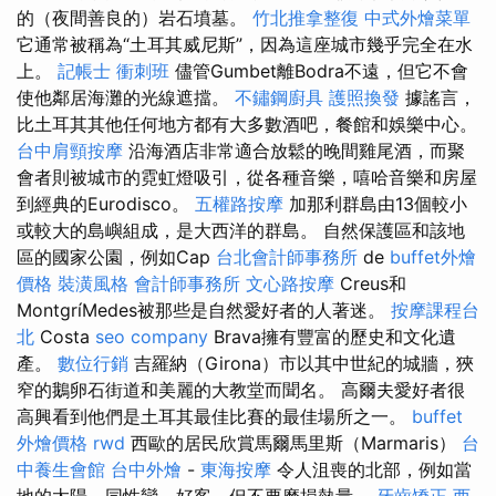
的（夜間善良的）岩石墳墓。
竹北推拿整復
中式外燴菜單
它通常被稱為“土耳其威尼斯”，因為這座城市幾乎完全在水
上。
記帳士 衝刺班
儘管Gumbet離Bodra不遠，但它不會
使他鄰居海灘的光線遮擋。
不鏽鋼廚具
護照換發
據謠言，
比土耳其其他任何地方都有大多數酒吧，餐館和娛樂中心。
台中肩頸按摩
沿海酒店非常適合放鬆的晚間雞尾酒，而聚
會者則被城市的霓虹燈吸引，從各種音樂，嘻哈音樂和房屋
到經典的Eurodisco。
五權路按摩
加那利群島由13個較小
或較大的島嶼組成，是大西洋的群島。 自然保護區和該地
區的國家公園，例如Cap
台北會計師事務所
de
buffet外燴
價格
裝潢風格
會計師事務所
文心路按摩
Creus和
MontgríMedes被那些是自然愛好者的人著迷。
按摩課程台
北
Costa
seo company
Brava擁有豐富的歷史和文化遺
產。
數位行銷
吉羅納（Girona）市以其中世紀的城牆，狹
窄的鵝卵石街道和美麗的大教堂而聞名。 高爾夫愛好者很
高興看到他們是土耳其最佳比賽的最佳場所之一。
buffet
外燴價格
rwd
西歐的居民欣賞馬爾馬里斯（Marmaris）
台
中養生會館
台中外燴
-
東海按摩
令人沮喪的北部，例如當