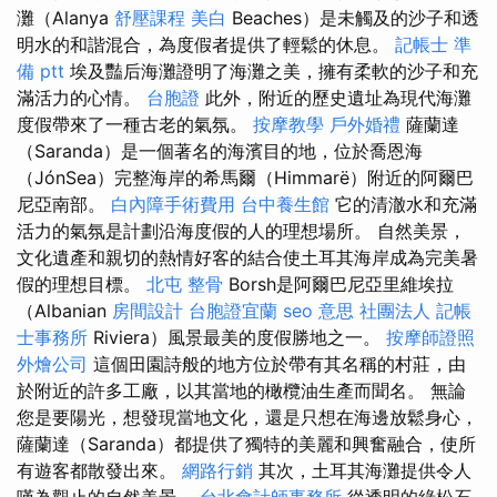
灘（Alanya
舒壓課程
美白
Beaches）是未觸及的沙子和透
明水的和諧混合，為度假者提供了輕鬆的休息。
記帳士 準
備 ptt
埃及豔后海灘證明了海灘之美，擁有柔軟的沙子和充
滿活力的心情。
台胞證
此外，附近的歷史遺址為現代海灘
度假帶來了一種古老的氣氛。
按摩教學
戶外婚禮
薩蘭達
（Saranda）是一個著名的海濱目的地，位於喬恩海
（JónSea）完整海岸的希馬爾（Himmarë）附近的阿爾巴
尼亞南部。
白內障手術費用
台中養生館
它的清澈水和充滿
活力的氣氛是計劃沿海度假的人的理想場所。 自然美景，
文化遺產和親切的熱情好客的結合使土耳其海岸成為完美暑
假的理想目標。
北屯 整骨
Borsh是​​阿爾巴尼亞里維埃拉
（Albanian
房間設計
台胞證宜蘭
seo 意思
社團法人
記帳
士事務所
Riviera）風景最美的度假勝地之一。
按摩師證照
外燴公司
這個田園詩般的地方位於帶有其名稱的村莊，由
於附近的許多工廠，以其當地的橄欖油生產而聞名。 無論
您是要陽光，想發現當地文化，還是只想在海邊放鬆身心，
薩蘭達（Saranda）都提供了獨特的美麗和興奮融合，使所
有遊客都散發出來。
網路行銷
其次，土耳其海灘提供令人