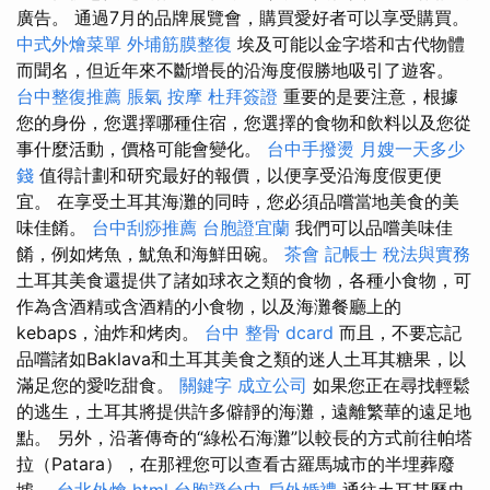
廣告。 通過7月的品牌展覽會，購買愛好者可以享受購買。
中式外燴菜單
外埔筋膜整復
埃及可能以金字塔和古代物體
而聞名，但近年來不斷增長的沿海度假勝地吸引了遊客。
台中整復推薦
脹氣 按摩
杜拜簽證
重要的是要注意，根據
您的身份，您選擇哪種住宿，您選擇的食物和飲料以及您從
事什麼活動，價格可能會變化。
台中手撥燙
月嫂一天多少
錢
值得計劃和研究最好的報價，以便享受沿海度假更便
宜。 在享受土耳其海灘的同時，您必須品嚐當地美食的美
味佳餚。
台中刮痧推薦
台胞證宜蘭
我們可以品嚐美味佳
餚，例如烤魚，魷魚和海鮮田碗。
茶會
記帳士 稅法與實務
土耳其美食還提供了諸如球衣之類的食物，各種小食物，可
作為含酒精或含酒精的小食物，以及海灘餐廳上的
kebaps，油炸和烤肉。
台中 整骨 dcard
而且，不要忘記
品嚐諸如Baklava和土耳其美食之類的迷人土耳其糖果，以
滿足您的愛吃甜食。
關鍵字
成立公司
如果您正在尋找輕鬆
的逃生，土耳其將提供許多僻靜的海灘，遠離繁華的遠足地
點。 另外，沿著傳奇的“綠松石海灘”以較長的方式前往帕塔
拉（Patara），在那裡您可以查看古羅馬城市的半埋葬廢