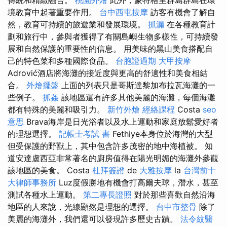
傳統和精緻融合。
桃園外燴
此外，蒙特格里群島群島在環
境教育中起著重要作用。
台中西屯按摩
訪客有機會了解自
然，教育可持續的旅遊業和發展環境。
抓漏
在各種教育計
劃和旅行中，參與者獲得了有關島嶼生物多樣性，可持續發
展和自然保護的重要性的信息。 用美味的黑山美食搭配自
己的特色菜和多種國際食品。
台胞證過期
大甲按摩
Adrović酒店將海灘的接近度與更高的舒適性和美食相結
合。
外燴擺盤
上面的列表只是哥斯達黎加布拉瓦海灘的一
些例子。
抓姦
該地區還有許多其他美麗的海灘，每個海灘
都有特殊的美麗和吸引力。
新竹外燴
經絡課程
Costa
seo
意思
Brava海岸是日光浴者以及水上運動和家庭放鬆愛好者
的理想選擇。
記帳士考試 書
Fethiye本身位於海灣的大型
但受保護的野獸上，其中包含許多茂密的地中海植被。 知
道安達盧西亞非常著名的廚房值得在陽光明媚的海灘外參觀
該地區的美食。 Costa
杜拜簽證
de
大雅按摩
la
台灣前十
大律師事務所
Luz度假勝地有機會打高爾夫球，潛水，甚至
測試各種水上運動。
第二專長證照
對於那些喜歡自然沿海
地區的人來說，光線顯然是理想的選擇。
台中市整骨
除了
美麗的海灘外，我們還可以發現許多歷史古蹟。
法令紋醫