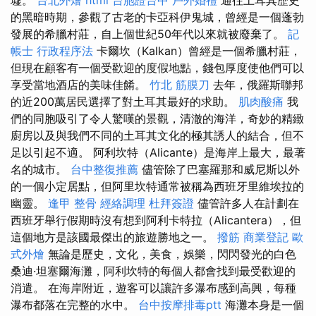
墟。
台北外燴
html
台胞證台中
戶外婚禮
通往土耳其歷史
的黑暗時期，參觀了古老的卡亞科伊鬼城，曾經是一個蓬勃
發展的希臘村莊，自上個世紀50年代以來就被廢棄了。
記
帳士 行政程序法
卡爾坎（Kalkan）曾經是一個希臘村莊，
但現在顧客有一個受歡迎的度假地點，錢包厚度使他們可以
享受當地酒店的美味佳餚。
竹北 筋膜刀
去年，俄羅斯聯邦
的近200萬居民選擇了對土耳其最好的求助。
肌肉酸痛
我
們的同胞吸引了令人驚嘆的景觀，清澈的海洋，奇妙的精緻
廚房以及與我們不同的土耳其文化的極其誘人的結合，但不
足以引起不適。 阿利坎特（Alicante）是海岸上最大，最著
名的城市。
台中整復推薦
儘管除了巴塞羅那和威尼斯以外
的一個小定居點，但阿里坎特通常被稱為西班牙里維埃拉的
幽靈。
逢甲 整骨
經絡調理
杜拜簽證
儘管許多人在計劃在
西班牙舉行假期時沒有想到阿利卡特拉（Alicantera），但
這個地方是該國最傑出的旅遊勝地之一。
撥筋
商業登記
歐
式外燴
無論是歷史，文化，美食，娛樂，閃閃發光的白色
桑迪·坦塞爾海灘，阿利坎特的每個人都會找到最受歡迎的
消遣。 在海岸附近，遊客可以讓許多瀑布感到高興，每種
瀑布都落在完整的水中。
台中按摩排毒ptt
海灘本身是一個