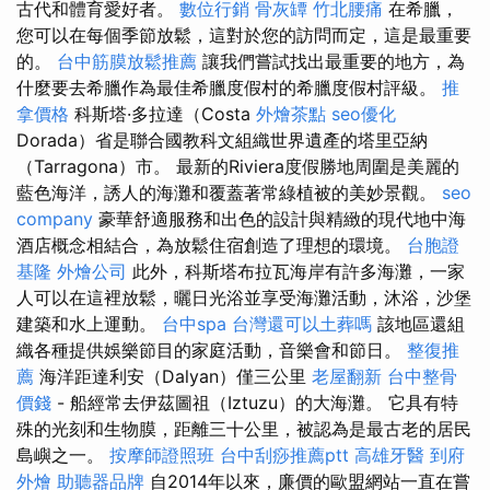
古代和體育愛好者。
數位行銷
骨灰罈
竹北腰痛
在希臘，
您可以在每個季節放鬆，這對於您的訪問而定，這是最重要
的。
台中筋膜放鬆推薦
讓我們嘗試找出最重要的地方，為
什麼要去希臘作為最佳希臘度假村的希臘度假村評級。
推
拿價格
科斯塔·多拉達（Costa
外燴茶點
seo優化
Dorada）省是聯合國教科文組織世界遺產的塔里亞納
（Tarragona）市。 最新的Riviera度假勝地周圍是美麗的
藍色海洋，誘人的海灘和覆蓋著常綠植被的美妙景觀。
seo
company
豪華舒適服務和出色的設計與精緻的現代地中海
酒店概念相結合，為放鬆住宿創造了理想的環境。
台胞證
基隆
外燴公司
此外，科斯塔布拉瓦海岸有許多海灘，一家
人可以在這裡放鬆，曬日光浴並享受海灘活動，沐浴，沙堡
建築和水上運動。
台中spa
台灣還可以土葬嗎
該地區還組
織各種提供娛樂節目的家庭活動，音樂會和節日。
整復推
薦
海洋距達利安（Dal​​yan）僅三公里
老屋翻新
台中整骨
價錢
- 船經常去伊茲圖祖（Iztuzu）的大海灘。 它具有特
殊的光刻和生物膜，距離三十公里，被認為是最古老的居民
島嶼之一。
按摩師證照班
台中刮痧推薦ptt
高雄牙醫
到府
外燴
助聽器品牌
自2014年以來，廉價的歐盟網站一直在嘗