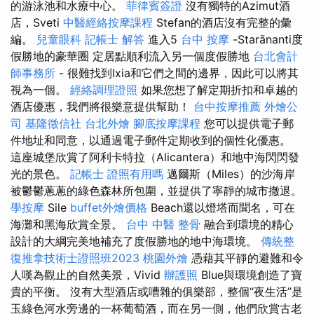
的游泳池和水療中心。
菲律賓簽證
沒有獨特的Azimut酒
店，Sveti
中醫經絡按摩課程
Stefan的酒店沒有完整的彙
編。
兒童眼科
記帳士 解答
進入5
台中 按摩
-Starānanti度
假勝地的豪華圈 定居點順利流入另一個度假勝地
台北會計
師事務所
- 很難找到Ixia和它們之間的邊界，因此可以將其
視為一個。
經絡調理證照
如果您想了解定期折扣和卓越的
酒店優惠，我們將很樂意提供幫助！
台中按摩推薦
外燴公
司
基隆徵信社
台北外燴
腳底按摩課程
您可以提供電子郵
件地址和同意，以通過電子郵件定期收到的個性化優惠。
這座城堡欣賞了阿利卡特拉（Alicantera）和地中海閃閃發
光的景色。
記帳士 證照有用嗎
邁爾斯（Miles）的沙海岸
被鬱鬱蔥蔥的綠色森林所包圍，並提供了寧靜的城市撤退。
學按摩
Sile
buffet外燴價格
Beach還以燈塔而聞名，可在
海灘和黑海欣賞全景。
台中 中醫 整骨
融合到環境的精心
設計的大綱完美地補充了度假勝地的地中海環境。
傳統整
復推拿技術士證照班2023
桃園外燴
憑藉其平靜的避難和令
人嘆為觀止的自然美景，Vivid
辦護照
Blue與環境創造了寶
貴的平衡。 沒有大型酒店或嘈雜的俱樂部，整個“夜生活”是
玉綠色河水旁邊的一杯葡萄酒，而在另一側，他們欣賞古老