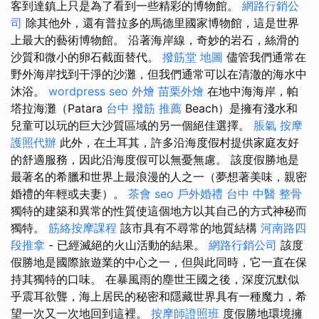
客到達鎮上只是為了看到一些精彩的博物館。
網路行銷公
司
除其他外，還有普拉多的馬德里國家博物館，這是世界
上最大的藝術博物館。 沿著海岸線，奇妙的岩石，絲滑的
沙質和微小的卵石截面替代。
撥筋堂 地圖
儘管我們通常在
野外海岸找到干淨的沙灘，但我們通常可以在清澈的海水中
沐浴。
wordpress seo
外燴
苗栗外燴
在地中海海岸，帕
塔拉海灘（Patara
台中 撥筋 推薦
Beach）是擁有淺水和
兒童可以玩的巨大沙質區域的另一個絕佳選擇。
脹氣 按摩
護照代辦
此外，在土耳其，許多沿海度假村提供家庭友好
的舒適服務，因此沿海度假可以無憂無慮。 該度假勝地是
最著名的希臘和世界上最浪漫的人之一（夢想著美味，親密
婚禮的年輕或夫妻）。
茶會
seo
戶外婚禮
台中 中醫 整骨
獨特的建築和異常的性質使這個地方以其自己的方式神秘而
獨特。
筋絡按摩課程
該市具有不尋常的地質結構
河南路四
段推拿
- 已經滅絕的火山活動的結果。
網路行銷公司
該度
假勝地是國際旅遊業的中心之一，但與此同時，它一直在保
持其獨特的口味。 在暴風雨的塵世王國之後，深度沉默似
乎震耳欲聾，海上居民的秘密和隱藏世界具有一種魔力，希
望一次又一次地回到這裡。
按摩師證照班
度假勝地環境擁