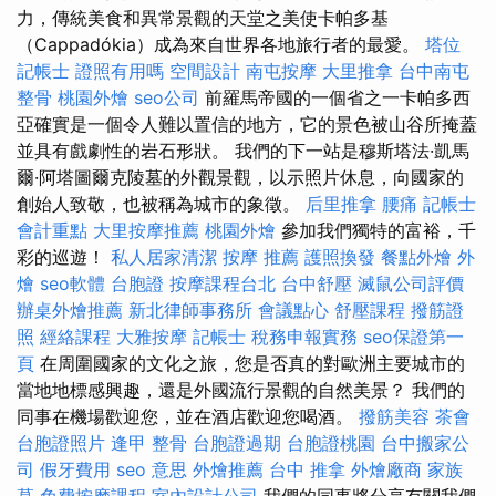
力，傳統美食和異常景觀的天堂之美使卡帕多基
（Cappadókia）成為來自世界各地旅行者的最愛。
塔位
記帳士 證照有用嗎
空間設計
南屯按摩
大里推拿
台中南屯
整骨
桃園外燴
seo公司
前羅馬帝國的一個省之一卡帕多西
亞確實是一個令人難以置信的地方，它的景色被山谷所掩蓋
並具有戲劇性的岩石形狀。 我們的下一站是穆斯塔法·凱馬
爾·阿塔圖爾克陵墓的外觀景觀，以示照片休息，向國家的
創始人致敬，也被稱為城市的象徵。
后里推拿
腰痛
記帳士
會計重點
大里按摩推薦
桃園外燴
參加我們獨特的富裕，千
彩的巡遊！
私人居家清潔
按摩 推薦
護照換發
餐點外燴
外
燴
seo軟體
台胞證
按摩課程台北
台中舒壓
滅鼠公司評價
辦桌外燴推薦
新北律師事務所
會議點心
舒壓課程
撥筋證
照
經絡課程
大雅按摩
記帳士 稅務申報實務
seo保證第一
頁
在周圍國家的文化之旅，您是否真的對歐洲主要城市的
當地地標感興趣，還是外國流行景觀的自然美景？ 我們的
同事在機場歡迎您，並在酒店歡迎您喝酒。
撥筋美容
茶會
台胞證照片
逢甲 整骨
台胞證過期
台胞證桃園
台中搬家公
司
假牙費用
seo 意思
外燴推薦
台中 推拿
外燴廠商
家族