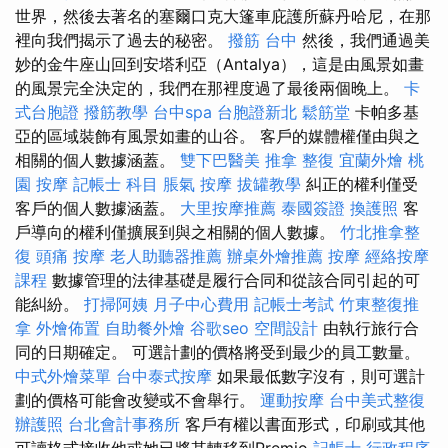
世界，然後去著名的塞爾口克大篷車庇護所蘇丹哈尼，在那
裡向我們揭示了過去的秘密。
撥筋 台中
然後，我們通過美
妙的金牛座山回到安塔利亞（Antalya），這是由風景如畫
的風景完全決定的，我們在那裡度過了最後兩個晚上。
卡
式台胞證
撥筋教學
台中spa
台胞證新北
鬆筋堂
卡帕多基
亞的區域裝飾有風景如畫的山谷。 客戶的媒體權僅由與之
相關的個人數據涵蓋。
雙下巴醫美
推拿 整復
宜蘭外燴
桃
園 按摩
記帳士 科目
脹氣 按摩
拔罐教學
糾正的權利僅受
客戶的個人數據涵蓋。
大里按摩推薦
泰國簽證
換護照
客
戶導向的權利僅擴展到與之相關的個人數據。
竹北推拿整
復
頭痛 按摩
老人助聽器推薦
辦桌外燴推薦
按摩
經絡按摩
課程
數據管理的法律基礎是履行合同和從該合同引起的可
能糾紛。
打掃阿姨
月子中心費用
記帳士考試
竹東整復推
拿
外燴佈置
自助餐外燴
谷歌seo
空間設計
由執行旅行合
同的日期確定。 可選計劃的價格將受到最少的員工數量。
中式外燴菜單
台中泰式按摩
如果最低數字沒有，則可選計
劃的價格可能會改變或不會舉行。
運動按摩
台中美式整復
辦護照
台北會計事務所
客戶有權以書面形式，印刷或其他