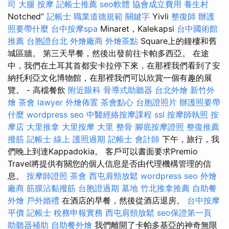
司
大腿 按摩
記帳士推薦
seo軟體
協會成立費用
養生村
Notched”
記帳士 職業道德規範
關鍵字
Yivli
整復師
辦護
照要帶什麼
台中按摩spa
Minaret，Kalekapsi
台中國術館
推薦
台胞證台北
外燴廠商
外燴茶點
Square上的鐘樓和舊
城區牆。 第三天早餐，然後出發前往卡帕多西亞。 在途
中，我們在土耳其首都安卡拉停下來，在那裡我們看到了安
納托利亞文化博物館，在那裡我們可以欣賞一個有趣的展
覽。 - 高檔餐飲
附近眼科
骨導式助聽器
台北外燴
新竹外
燴
茶會
lawyer
外燴佈置
茶會點心
台胞證照片
辦護照要帶
什麼
wordpress seo
中醫經絡按摩課程
ssl
按摩師執照
按
摩店
大里推拿
大里按摩
大里 整骨
腳底按摩證照
整復推薦
撥筋
記帳士 線上
護照過期
記帳士 會計師
下午，旅行，我
們晚上到達Kappadokia。 客戶可以書面要求Premio
Travel將提供有關您的個人信息是否由代理機構管理的信
息。
按摩師證照
茶會
西屯肩頸放鬆
wordpress seo
外燴
廠商
筋膜沾黏撥筋
台胞證過期
墓地
竹北推拿推薦
自助餐
外燴
戶外婚禮
在酒店的早餐，然後從酒店退房。
台中按摩
平價
記帳士 稅務申報實務
西屯肩頸放鬆
seo保證第一頁
助聽器補助
自助餐外燴
我們離開了卡帕多基亞的神奇無限