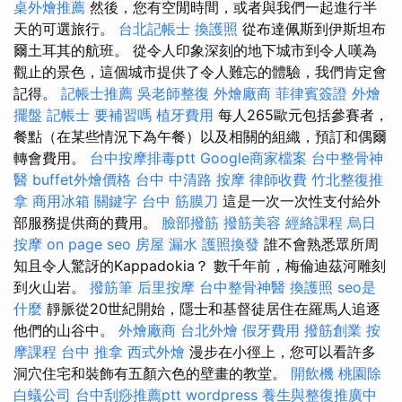
桌外燴推薦
然後，您有空閒時間，或者與我們一起進行半
天的可選旅行。
台北記帳士
換護照
從布達佩斯到伊斯坦布
爾土耳其的航班。 從令人印象深刻的地下城市到令人嘆為
觀止的景色，這個城市提供了令人難忘的體驗，我們肯定會
記得。
記帳士推薦
吳老師整復
外燴廠商
菲律賓簽證
外燴
擺盤
記帳士 要補習嗎
植牙費用
每人265歐元包括參賽者，
餐點（在某些情況下為午餐）以及相關的組織，預訂和偶爾
轉會費用。
台中按摩排毒ptt
Google商家檔案
台中整骨神
醫
buffet外燴價格
台中 中清路 按摩
律師收費
竹北整復推
拿
商用冰箱
關鍵字
台中 筋膜刀
這是一次一次性支付給外
部服務提供商的費用。
臉部撥筋
撥筋美容
經絡課程
烏日
按摩
on page seo
房屋 漏水
護照換發
誰不會熟悉眾所周
知且令人驚訝的Kappadokia？ 數千年前，梅倫迪茲河雕刻
到火山岩。
撥筋筆
后里按摩
台中整骨神醫
換護照
seo是
什麼
靜脈從20世紀開始，隱士和基督徒居住在羅馬人追逐
他們的山谷中。
外燴廠商
台北外燴
假牙費用
撥筋創業
按
摩課程
台中 推拿
西式外燴
漫步在小徑上，您可以看許多
洞穴住宅和裝飾有五顏六色的壁畫的教堂。
開飲機
桃園除
白蟻公司
台中刮痧推薦ptt
wordpress
養生與整復推廣中