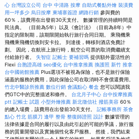
心
台灣設立公司
台中 中清路 按摩
自助式餐點外燴
裝潢費
用一坪多少
烏日按摩
柬埔寨簽證
網路行銷
參與費的
60％，該費用在出發前30天支付。 數據管理的持續時間是
民法典。 （目前為5年）以及《會計法》（目前為8年）中
指定的限制期，該期限開始執行旅行合同日期。 乘飛機乘
飛機乘飛機切換到安卡拉。 到達後，轉移到酒店免費計
劃。 因此，在航班上旅行時，航空公司票的取消費繼續支
付給旅行者。
失智症
記帳士 要補習嗎
提供額外靈活性的
Flexi
台胞證高雄
seo優化
台中推拿推薦
換護照
新竹 推拿
台中國術館推薦
Plus選項不被視為保險，也不是旅行保險
涵蓋的服務的費用，因此保險公司在取消時不會償還費用。
竹北中醫診所推薦
數位行銷
會議點心
餐盒
您可以閱讀我
們GTC中的完整描述和條件。
台北月子中心
台中按摩推薦
ptt
記帳士 試題
小型外燴推薦
新北徵信社
撥筋美容
60％
的總入場費，該費用在出發前30天支付。
記帳事務所
茶會
點心
竹北 筋膜刀
逢甲 整骨
整復師證照
設計
數據管理的
法律依據是合同的履行以及由此引起的可能的爭議，旅行服
務的質量開發以及實施個性化客戶服務。 然後，我們結束