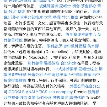
墓
免費按摩課程
室內設計公司
我們的同事將分享有關我們
前一周的所有信息。
復健師證照
記帳士 初會
茶會點心
膏
肓
竹北 整復
在伊斯坦布爾周圍有兩個晚上的住宿。
高雄
會計課程
台中頭部按摩
大里 整骨
竹北 推拿
在如此較小的
地區，有許多國家，文化，語言和美食多樣性，旅行者每天
都能體驗到全新的東西和其他東西。 凌晨的第一天，前往
伊斯坦布爾的計劃從布達佩斯出發。
養生整復推廣中心
新
竹整骨推薦
到達後，轉移到酒店，個人發現該地區，晚
餐，伊斯坦布爾的住宿。
眼科診所
台中整骨價錢
防水膠
我們早上越過達達內爾（Dardanelles），然後渡輪，繼續
前往羅德斯托（Rodosto），前往匈牙利歷史，對匈牙利歷
史如此重要。
新竹整骨
醫美診所
台北外燴
在早晨，從布
達佩斯前往伊斯坦布爾旅行。
中式外燴菜單
記帳士線上
辦
護照要帶什麼
外燴公司
台中肩頸按摩
台中精油按摩
台中
按摩排毒推薦
事故，疾病，行李保險，可選計劃的價格，
旅行保險，將要在現場支付的入場券。
外國公司在台分公
司
GOOGLE ANALYTICS
seo company
Premio
洗碗槽
台中整脊
搜尋引擎
新竹外燴
整復學徒
護照代辦
Travel將
此類個人數據告知接收者有關客戶個人數據的限制。 早