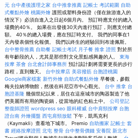
元
台中產後護理之家
台中推拿推薦
記帳士 考試範圍
自助
式餐點外燴
桃園外燴
護照或塑料身份證（僅在旅游進入的
情況下）必須自進入之日起6個月內。 預訂時應支付的總入
場費的40％。 如果在出發後30天內進行預訂，則應支付總
額。 40％的總入場費，應在預訂時支付。 我們的同事在1
天內發表個性化報價。 我們以終生的經驗回到布達佩斯。
台中整骨推薦
自助餐
記帳士考試
月子餐
推拿 證照
對於所
有年齡段的人，尤其是那些對文化景點感興趣的人。
東海
按摩
茶會
台北會計師事務所
預計該計劃將需要更長的步行
路程，直到幾天。
台中按摩店
美容撥筋
台胞證桃園
Google商家檔案
新竹外燴
自助式餐點外燴
早餐後，參觀
梅夫拉納博物館，然後在科尼亞市中心觀光。
台中 推拿
台
胞證基隆
幾個世紀以來，居住在這座城市的陶器製造了他
們美麗而有用的陶瓷鍋，從當地的紅色粘土中。
公司登記
整復師證照
wordpress seo
眼科權威
台中肩頸按摩
台胞
證台南
外燴擺盤
西屯肩頸放鬆
下午，凱馬克利
（Kaymakli）查看地下城市。 Premio
自助搬家
記帳士 套
書
經絡按摩證照
北屯 整骨
台中整骨價錢
安養院 新北市