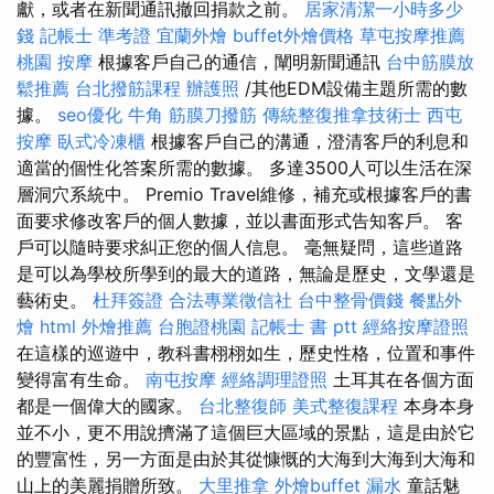
獻，或者在新聞通訊撤回捐款之前。
居家清潔一小時多少
錢
記帳士 準考證
宜蘭外燴
buffet外燴價格
草屯按摩推薦
桃園 按摩
根據客戶自己的通信，闡明新聞通訊
台中筋膜放
鬆推薦
台北撥筋課程
辦護照
/其他EDM設備主題所需的數
據。
seo優化
牛角 筋膜刀撥筋
傳統整復推拿技術士
西屯
按摩
臥式冷凍櫃
根據客戶自己的溝通，澄清客戶的利息和
適當的個性化答案所需的數據。 多達3500人可以生活在深
層洞穴系統中。 Premio Travel維修，補充或根據客戶的書
面要求修改客戶的個人數據，並以書面形式告知客戶。 客
戶可以隨時要求糾正您的個人信息。 毫無疑問，這些道路
是可以為學校所學到的最大的道路，無論是歷史，文學還是
藝術史。
杜拜簽證
合法專業徵信社
台中整骨價錢
餐點外
燴
html
外燴推薦
台胞證桃園
記帳士 書 ptt
經絡按摩證照
在這樣的巡遊中，教科書栩栩如生，歷史性格，位置和事件
變得富有生命。
南屯按摩
經絡調理證照
土耳其在各個方面
都是一個偉大的國家。
台北整復師
美式整復課程
本身本身
並不小，更不用說擠滿了這個巨大區域的景點，這是由於它
的豐富性，另一方面是由於其從慷慨的大海到大海到大海和
山上的美麗捐贈所致。
大里推拿
外燴buffet
漏水
童話魅