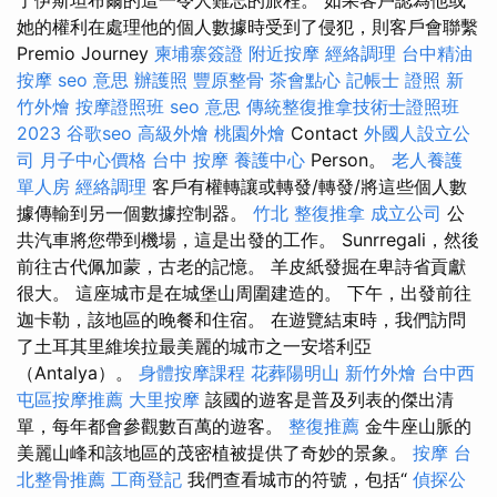
了伊斯坦布爾的這一令人難忘的旅程。 如果客戶認為他或
她的權利在處理他的個人數據時受到了侵犯，則客戶會聯繫
Premio Journey
柬埔寨簽證
附近按摩
經絡調理
台中精油
按摩
seo 意思
辦護照
豐原整骨
茶會點心
記帳士 證照
新
竹外燴
按摩證照班
seo 意思
傳統整復推拿技術士證照班
2023
谷歌seo
高級外燴
桃園外燴
Contact
外國人設立公
司
月子中心價格
台中 按摩
養護中心
Person。
老人養護
單人房
經絡調理
客戶有權轉讓或轉發/轉發/將這些個人數
據傳輸到另一個數據控制器。
竹北 整復推拿
成立公司
公
共汽車將您帶到機場，這是出發的工作。 Sunrregali，然後
前往古代佩加蒙，古老的記憶。 羊皮紙發掘在卑詩省貢獻
很大。 這座城市是在城堡山周圍建造的。 下午，出發前往
迦卡勒，該地區的晚餐和住宿。 在遊覽結束時，我們訪問
了土耳其里維埃拉最美麗的城市之一安塔利亞
（Antalya）。
身體按摩課程
花葬陽明山
新竹外燴
台中西
屯區按摩推薦
大里按摩
該國的遊客是普及列表的傑出清
單，每年都會參觀數百萬的遊客。
整復推薦
金牛座山脈的
美麗山峰和該地區的茂密植被提供了奇妙的景象。
按摩
台
北整骨推薦
工商登記
我們查看城市的符號，包括“
偵探公