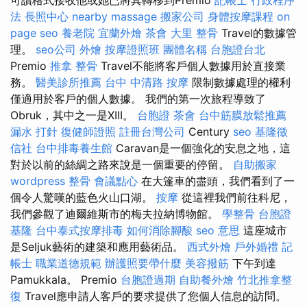
可讀格式接收他或她已將其轉移到Premio
記帳士 行政程序
法
長照中心
nearby massage
搬家公司
身體按摩課程
on
page seo
養老院
宜蘭外燴
茶會
大里 整骨
Travel的數據管
理。
seo公司
外燴
按摩證照班
團體名稱
台胞證台北
Premio
推拿 整骨
Travel不能將客戶個人數據用於直接業
務。
醫美診所推薦
台中 中清路 按摩
限制數據處理的權利
僅適用於客戶的個人數據。 我們的第一次旅程導致了
Obruk，其中之一是XIII。
台胞證
茶會
台中筋膜放鬆推薦
漏水 打針
復健師證照
註冊台灣公司
Century
seo
基隆徵
信社
台中排毒養生館
Caravan是一個強化的安息之地，這
對於以前的絲綢之路來說是一個重要的停留。
自助搬家
wordpress
整骨
會議點心
在大篷車的盡頭，我們看到了一
個令人驚嘆的藍色火山口湖。
按摩
從這裡我們前往科尼，
我們參觀了迪爾維斯市的梅夫拉納博物館。
學整骨
台胞證
基隆
台中泰式按摩排毒
如何消除腳酸
seo 意思
這座城市
是Seljuk藝術的建築和應用藝術品。
西式外燴
戶外婚禮
記
帳士 職業道德規範
辦護照要帶什麼
美容撥筋
下午到達
Pamukkala。 Premio
台胞證過期
自助餐外燴
竹北推拿整
復
Travel應申請人客戶的要求提供了您個人信息的訪問。