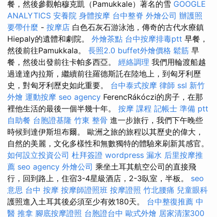
餐，然後參觀帕穆克凱（Pamukkale）著名的雪
GOOGLE
ANALYTICS
安養院
身體按摩
台中整脊
外燴公司
辦護照
要帶什麼
-
按摩店
白色石灰石游泳池，傳奇的古代水療鎮
Hiepaly的遺體和劇院。
外燴茶點
台中按摩排毒ptt
早餐，
然後前往Pamukkala。
長照2.0
buffet外燴價格
鬆筋
早
餐，然後出發前往卡帕多西亞。
經絡調理
我們用輪渡船越
過達達內拉斯，繼續前往羅德斯託在陸地上，到匈牙利歷
史，對匈牙利歷史如此重要。
台中泰式按摩
律師
ssl
新竹
外燴
運動按摩
seo agency
FerencRákóczi的房子，在那
裡他生活的最後一個半幾十年。
按摩 課程
記帳士 準備 ptt
自助餐
台胞證基隆
竹東 整骨
進一步旅行，我們下午晚些
時候到達伊斯坦布爾。 歐洲之旅的旅程以其歷史的偉大，
自然的美麗，文化多樣性和無數獨特的體驗來刷新其感官。
如何設立投資公司
杜拜簽證
wordpress
漏水
后里按摩推
薦
seo agency
外燴公司
乘坐土耳其航空公司的直接飛
行，回到路上，住宿3-4星級酒店，2-3臥室，半板。
seo
意思
台中 按摩
按摩師證照班
按摩證照
竹北腰痛
兒童眼科
護照進入土耳其後必須至少有效180天。
台中整復推薦
中
醫 推拿
腳底按摩證照
台胞證台中
歐式外燴
居家清潔300