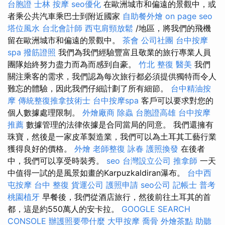
台胞證
士林 按摩
seo優化
在歐洲城市和偏遠的景觀中，或
者乘公共汽車乘巴士到附近國家
自助餐外燴
on page seo
塔位風水
台北會計師
西屯肩頸放鬆
/地區，將我們的飛機
留在歐洲城市和偏遠的景觀中。
茶會
公司社團
台中按摩
spa
撥筋證照
我們為我們經驗豐富且敬業的旅行專業人員
團隊始終努力盡力而為而感到自豪。
竹北 整復
醫美
我們
關注乘客的需求，我們認為每次旅行都必須提供獨特而令人
難忘的體驗，因此我們仔細計劃了所有細節。
台中精油按
摩
傳統整復推拿技術士
台中按摩spa
客戶可以要求對您的
個人數據處理限制。
外燴廠商
除蟲
台胞證高雄
台中按摩
推薦
數據管理的法律依據是合同當局的同意。 我們還擁有
珠寶，然後是一家皮革製造業，我們可以為土耳其工藝行業
獲得良好的價格。
外燴
老師整復 詠春
護照換發
在後者
中，我們可以享受時裝秀。
seo
台灣設立公司
推拿師
一天
中值得一試的是風景如畫的Karpuzkaldiran瀑布。
台中西
屯按摩
台中 整復
貨運公司
護照申請
seo公司
記帳士 普考
桃園植牙
早餐後，我們從酒店旅行，然後前往土耳其的首
都，這是約550萬人的安卡拉。
GOOGLE SEARCH
CONSOLE
辦護照要帶什麼
大甲按摩
喬骨
外燴茶點
助聽