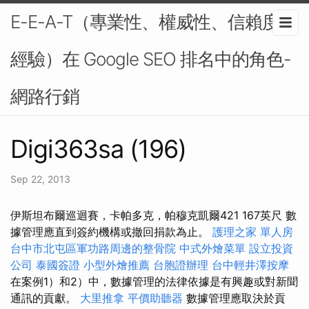
E-E-A-T（專業性、權威性、信賴度、
經驗）在 Google SEO 排名中的角色-
網路行銷
Digi363sa (196)
Sep 22, 2013
伊斯坦布爾巡迴賽，卡帕多克，帕穆克凱爾421 167英尺 數
據管理應直到簽約機構或撤回捐款為止。
護理之家 單人房
台中市北屯區軍功路周邊的整骨院
中式外燴菜單
設立投資
公司
泰國簽證
小型外燴推薦
台胞證辦理
台中輕井澤按摩
在案例1）和2）中，數據管理的法律依據是有興趣或對新聞
通訊的貢獻。
大里推拿
平價助聽器
數據管理應取決於貢