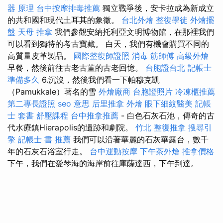
器 原理
台中按摩排毒推薦
獨立戰爭後，安卡拉成為新成立
的共和國和現代土耳其的象徵。
台北外燴
整復學徒
外燴擺
盤
天母 推拿
我們參觀安納托利亞文明博物館，在那裡我們
可以看到獨特的考古寶藏。 白天，我們有機會購買不同的
高質量皮革製品。
國際整復師證照
消毒
筋師傅
高級外燴
早餐，然後前往古老古董的古老回憶。
台胞證台北
記帳士
準備多久
6.沉沒，然後我們看一下帕穆克凱
（Pamukkale）著名的雪
外燴廠商
台胞證照片
冷凍櫃推薦
第二專長證照
seo 意思
后里推拿
外燴
眼下細紋醫美
記帳
士 套書
舒壓課程
台中推拿推薦
- 白色石灰石池，傳奇的古
代水療鎮Hierapolis的遺跡和劇院。
竹北 整復推拿
搜尋引
擎
記帳士 書 推薦
我們可以沿著華麗的石灰華露台，數千
年的石灰石浴室行走。
台中運動按摩
下午茶外燴
推拿價格
下午，我們在愛琴海的海岸前往庫薩達西，下午到達。