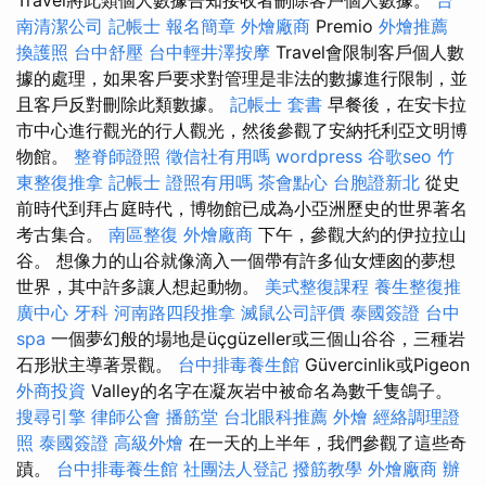
Travel將此類個人數據告知接收者刪除客戶個人數據。
台
南清潔公司
記帳士 報名簡章
外燴廠商
Premio
外燴推薦
換護照
台中舒壓
台中輕井澤按摩
Travel會限制客戶個人數
據的處理，如果客戶要求對管理是非法的數據進行限制，並
且客戶反對刪除此類數據。
記帳士 套書
早餐後，在安卡拉
市中心進行觀光的行人觀光，然後參觀了安納托利亞文明博
物館。
整脊師證照
徵信社有用嗎
wordpress
谷歌seo
竹
東整復推拿
記帳士 證照有用嗎
茶會點心
台胞證新北
從史
前時代到拜占庭時代，博物館已成為小亞洲歷史的世界著名
考古集合。
南區整復
外燴廠商
下午，參觀大約的伊拉拉山
谷。 想像力的山谷就像滴入一個帶有許多仙女煙囪的夢想
世界，其中許多讓人想起動物。
美式整復課程
養生整復推
廣中心
牙科
河南路四段推拿
滅鼠公司評價
泰國簽證
台中
spa
一個夢幻般的場地是üçgüzeller或三個山谷谷，三種岩
石形狀主導著景觀。
台中排毒養生館
Güvercinlik或Pigeon
外商投資
Valley的名字在凝灰岩中被命名為數千隻鴿子。
搜尋引擎
律師公會
播筋堂
台北眼科推薦
外燴
經絡調理證
照
泰國簽證
高級外燴
在一天的上半年，我們參觀了這些奇
蹟。
台中排毒養生館
社團法人登記
撥筋教學
外燴廠商
辦