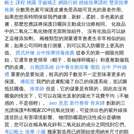
帳士 課程 桃園
牙齒矯正
網路行銷
經絡按摩課程
豐原按摩
推薦
分數黑色素可保護皮膚免受高能可見光的衰老作用。
如果您想長時間保留我們健康，新鮮，柔韌，非色素的皮
膚，那麼您應該將保護日曬與主動成分治療相同。 化妝品
中的二氧化二氧化物僅充當附加組件。 沒有化​​妝品可以缺
乏這種添加劑。 兩種類型的測量通常會產生非常相似的結
果，如果公司同時進行測量，則可以寫入防曬管上更高的
值。
西式外燴
台中按摩排毒推薦
從春天的第一個陽光開
始，它通常會更簡單（帽子，長袖揮桿襯衫）和逐漸製備我
們的皮膚。
台胞證高雄
台中養生館排毒
撥筋 台中
戶外婚
禮
重要的是要知道，較高的因子數並不一定意味著更多的
保護。
播筋堂
我們的皮膚配備了自己的保護系統，並試圖
抵抗曬傷。
推拿師
但是，它的儲量是有限的，因此在沒有
曬傷的情況下，它可以在陽光直射的陽光下花費平均（不敏
感的，不是很輕）。
seo 意思
新竹整骨
骨灰罈
創新的三
光譜保護®和獨家ZO®抗氧化技術，可提供出色的紫外線保
護並防止有害環境影響。 物理防曬霜的活性成分是礦物
質，您可以在稱為氧化鋅和二氧化鈦的成分之間找到它們。
考記帳士
按摩 小腿
幾家製造商已經開始使用納米尺寸的顆