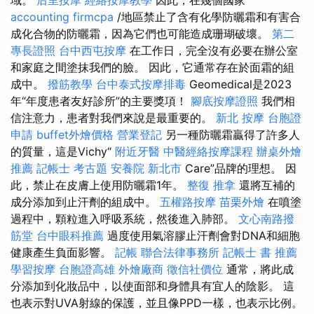
域。
后里按摩
經絡按摩教學
因此，在幾個國家
accounting firmcpa
/地區禁止了含有化學防曬霜和有害合
成化合物的防曬霜，因為它們也可能造成珊瑚破壞。
第二
專長證照
台中西屯按摩
在工作日，完全沒有必要在辦公室
和家庭之間塗抹我們的臉。 因此，它通常存在於面霜的組
成中。
撥筋教學
台中泰式按摩排毒
Geomedical是2023
年“年度患者友好診所”的主要獎項！
腳底按摩證照
我們相
信注意力，患者對我們來說是最重要的。
新北 按摩
台胞證
申請
buffet外燴價格
營業登記
另一種防曬霜贏得了許多人
的質量，這是Vichy“
附近牙醫
中醫經絡按摩課程
辦桌外燴
推薦
記帳士 考古題
安養院 新北市
Care”品牌的理想。 因
此，禁止在皮膚上使用防曬霜1年。
整復 推拿
還將互補的
成分添加到止汗劑的組成中。
五權路按摩
苗栗外燴
在噴塗
過程中，顆粒進入呼吸系統，然後進入肺部。
文心南路撥
筋堂
台中眼科推薦
過度使用氣溶膠止汗劑會對DNA和細胞
健康產生負面影響。
記帳
聯合法律事務所
記帳士 書 推薦
學習按摩
台胞證高雄
外燴廠商
徵信社價位
通常，將此成
分添加到化妝品中，以使面部和身體具有宜人的陰影。 這
也表示對UVA射線的保護，並且像PPD一樣，也表示比例。