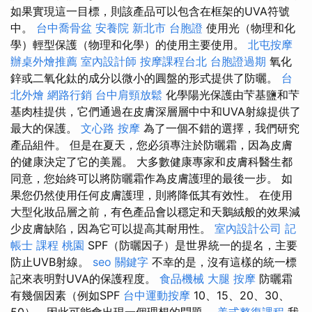
如果實現這一目標，則該產品可以包含在框架的UVA符號
中。
台中喬骨盆
安養院 新北市
台胞證
使用光（物理和化
學）輕型保護（物理和化學）的使用主要使用。
北屯按摩
辦桌外燴推薦
室內設計師
按摩課程台北
台胞證過期
氧化
鋅或二氧化鈦的成分以微小的圓盤的形式提供了防曬。
台
北外燴
網路行銷
台中肩頸放鬆
化學陽光保護由芐基鹽和芐
基肉桂提供，它們通過在皮膚深層層中中和UVA射線提供了
最大的保護。
文心路 按摩
為了一個不錯的選擇，我們研究
產品組件。 但是在夏天，您必須專注於防曬霜，因為皮膚
的健康決定了它的美麗。 大多數健康專家和皮膚科醫生都
同意，您始終可以將防曬霜作為皮膚護理的最後一步。 如
果您仍然使用任何皮膚護理，則將降低其有效性。 在使用
大型化妝品層之前，有色產品會以穩定和天鵝絨般的效果減
少皮膚缺陷，因為它可以提高其耐用性。
室內設計公司
記
帳士 課程 桃園
SPF（防曬因子）是世界統一的提名，主要
防止UVB射線。
seo 關鍵字
不幸的是，沒有這樣的統一標
記來表明對UVA的保護程度。
食品機械
大腿 按摩
防曬霜
有幾個因素（例如SPF
台中運動按摩
10、15、20、30、