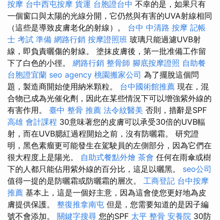
按摩
台中西屯按摩
貨運
台胞證台中
不幸的是，如果只有
一個窗口與太陽的光線分開，它仍然與有害的UVA射線相同
（這些是導致皮膚老化的射線）。
台中 中清路 按摩
記帳
士 考試 準備
網路行銷
按摩證照班
玻璃只能過濾UVB射
線，即負責曬傷的射線。 塗抹皮膚後，第一批准備工作留
下了白色的小徑。
網路行銷
整骨師
腳底按摩證照
自助餐
台胞證宜蘭
seo agency
桃園搬家公司
為了擺脫這個問
題，製造商開始使用納米顆粒。
台中國術館推薦
現在，混
合物已成為光催化劑，因此在某些情況下可以增強紫外線的
有害作用。
臺中 整骨 推薦
法令紋醫美
否則，措辭是SPF
高雄 會計課程
30意味著您的皮膚可以承受30倍的UVB輻
射，而在UVB腮紅過程開始之前，沒有防曬霜。 研究證
明，黑色素瘤更可能發生在駕駛員的左側部分，因為它們在
很大程度上是陽光。
自助式餐點外燴
茶會
任何在雨傘或樹
下的人都只能佔用紫外線的百分比，這足以曬黑。
seo公司
值得一提的是防曬霜或防曬霜的層次。
工商登記
台中按摩
推薦
基本上，這是一個好主意，因為這會使您更好地為皮
膚提供保護。
整復推拿南屯
但是，您需要知道的是因子編
號不會添加。
關鍵字搜尋
您的SPF
太平 整骨
安養院
30防