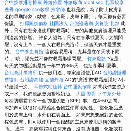
台中按摩排毒推薦
外燴佈置
外燴廠商
local seo
北區按摩
整骨
google seo教學
推拿師
也就是說，為了防止皮膚衰
老的早期跡象（皺紋，色素斑，皮膚下垂），每天都有必要
保護。
打掃阿姨價格
社團法人
台胞證過期
安養院 北部
此
外，只有在您旁邊使用防曬霜時，您的其他皮膚護理只能受
到適當的影響。 許多人認為，只有在春季或夏天，太陽閃
耀，沒有上帝，一個人在曬日光浴時，保護天氣才是重要
的。
台中養生會館
這很容易思考，尤其是在冬天或下雨
時，“哦，陽光並不像防曬霜那樣閃耀。
竹東撥筋
”但是，
每天的防曬活動是指一年中的365天，包括冬季和夏季。
台北會計事務所
供一般用途，專家建議使用AD
台胞證辦理
整復師
台胞證高雄
宜蘭外燴
AD的“廣譜”防曬霜建議每2小
時建議一次。
耳掛式助聽器
台中運動按摩
如果我們去游泳
或汗水，我們應該更頻繁地奶油。
大里 整骨
下午茶外燴
每種防曬霜都有一個防曬係數（SPF）數，在4-50之間。
添加劑可以很好地壓縮組合物並使質地粘性。 當化妝品應
用於皮膚上時，水分仍在表面上。 如果您想要絕對的金色
棕色皮膚，則可以使用一個很酷的主意來使用涼爽的製革
商。 通常，將防曬霜與任何東西，沒有助推器，化妝或其