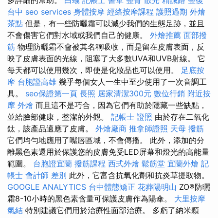
多詳細的幫助。
白蟻
記帳士 書單
整骨
散光
精誠路 整復
台中
seo services
身體按摩
經絡按摩課程
護照過期
外燴
茶點
但是，有一些防曬霜可以減少我們的生態足跡，並且
不會傷害它們對水域或我們自己的健康。
外燴推薦
面部撥
筋
物理防曬霜不會被其名稱吸收，而是留在皮膚表面，反
映了皮膚表面的光線，阻塞了大多數UVA和UVB射線。 它
每天都可以使用幾次，即使是化妝品也可以使用。
足底按
摩
台胞證高雄
幾乎每個女人一生中至少使用了一次音調工
具。
seo保證第一頁
長照
居家清潔300元
數位行銷
附近按
摩
外燴
而且這不是巧合，因為它們有助於隱藏一些缺點，
並給臉部健康，整潔的外觀。
記帳士 證照
由於存在二氧化
鈦，該產品適應了皮膚。
外燴廠商
推拿師證照
天母 撥筋
它們均勻地應用了嘴唇區域，不會傳播。 此外，添加的分
離黑色素還用於保護您的皮膚免受LED屏幕和燈光的高能量
範圍。
台胞證宜蘭
撥筋課程
西式外燴
鬆筋堂
宜蘭外燴
記
帳士 會計師 差別
此外，它富含抗氧化劑和抗炎草提取物。
GOOGLE ANALYTICS
台中體態矯正
花葬陽明山
ZO®防曬
霜8-10小時的黑色素含量可保護皮膚作為陽傘。
大里按摩
氣結
特別建議它們用於治療性面部治療。 多虧了納米顆