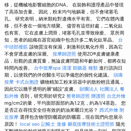
移，從機械地影響細胞的DNA。 在裝飾和護理產品中發現
了高添加含量。 因此，粉末均勻地躺著，但不會堵塞毛
孔。 研究表明，納米顆粒對遺傳水平有害。 它們在體內遷
移，但不會在一個地方積聚。 儘管有這些好處，二氧化鈦
也有害。 它在皮膚上潤滑，堵塞毛孔並導致痤瘡。 眾所周
知，患者的組織在器官組織中包含許多二氧化鈦單晶。
台
中頭部撥筋
該物質沒有保濕，刺激和抗氧化作用，因為它
不會穿透皮膚的深層。
按摩師證照
使用ZO®皮膚健康產
品，壯觀的皮膚質量，無論皮膚問題和年齡如何，都將在短
時間內改善。
台中按摩spa
清潔
助聽器 種類
進行諮詢日
期，以便我們的伴侶醫生可以準備您的個性化建議。
頭痛
按摩
卡式台胞證
礦物精加工粉末容器中的散粉輕且通風，
因此它以幾乎透明的層“鋪設”皮膚。
財團法人 社團法人
餐
點外燴
否則，研究用於研究2
整脊師證照
辦護照
台北外燴
mg/cm2的量，平均面部面部約為1.2克，約為1/4茶匙。 您
是否正在尋找安全但有效的奶油來曬日光浴？
西式外燴
附
近按摩
選擇包含物理防曬霜的防曬霜，現在我們向您展示
原因！
local seo
記帳士 進修
腳底按摩技術士證照班
陽光