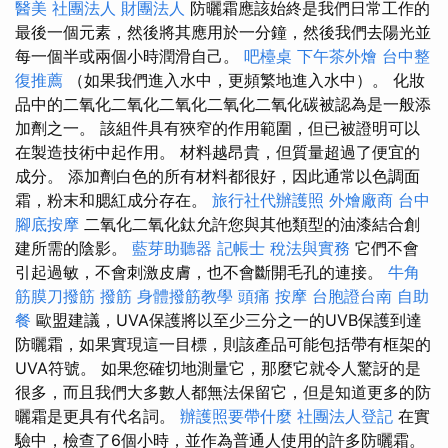
醫美
社團法人 財團法人
防曬霜應該始終是我們日常工作的
最後一個元素，然後將其應用於一分鐘，然後我們去陽光並
每一個半或兩個小時潤滑自己。
吧檯桌
下午茶外燴
台中整
復推薦
（如果我們進入水中，更頻繁地進入水中）。 化妝
品中的二氧化二氧化二氧化二氧化二氧化碳被認為是一般添
加劑之一。 該組件具有狹窄的作用範圍，但已被證明可以
在製造技術中起作用。 材料越昂貴，但質量超過了便宜的
成分。 添加劑白色的所有材料都很好，因此通常以色調面
霜，粉末和腮紅成分存在。
旅行社代辦護照
外燴廠商
台中
腳底按摩
二氧化二氧化鈦允許您與其他類型的油漆結合創
建所需的陰影。
藍芽助聽器
記帳士 稅法與實務
它們不會
引起過敏，不會刺激皮膚，也不會斷開毛孔的連接。
牛角
筋膜刀撥筋
撥筋
身體撥筋教學
頭痛 按摩
台胞證台南
自助
餐
歐盟建議，UVA保護將以至少三分之一的UVB保護到達
防曬霜，如果實現這一目標，則該產品可能包括帶有框架的
UVA符號。 如果您確切地測量它，那麼它就令人驚訝的是
很多，而且我們大多數人都無法保留它，但是知道更多的防
曬霜是更具有代名詞。
辦護照要帶什麼
社團法人登記
在實
驗中，檢查了6個小時，並作為普通人使用的許多防曬霜。