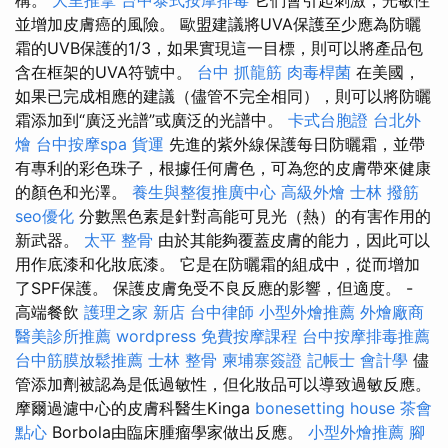
構。
大里推拿
台中泰式按摩排毒
它們會引起刺激，光敏性
並增加皮膚癌的風險。 歐盟建議將UVA保護至少應為防曬
霜的UVB保護的1/3，如果實現這一目標，則可以將產品包
含在框架的UVA符號中。
台中 抓龍筋
肉毒桿菌
在美國，
如果已完成相應的建議（儘管不完全相同），則可以將防曬
霜添加到“廣泛光譜”或廣泛的光譜中。
卡式台胞證
台北外
燴
台中按摩spa
貨運
先進的紫外線保護每日防曬霜，並帶
有專利的彩色珠子，根據任何膚色，可為您的皮膚帶來健康
的顏色和光澤。
養生與整復推廣中心
高級外燴
士林 撥筋
seo優化
分數黑色素是針對高能可見光（熱）的有害作用的
新武器。
太平 整骨
由於其能夠覆蓋皮膚的能力，因此可以
用作底漆和化妝底漆。 它是在防曬霜的組成中，從而增加
了SPF保護。 保護皮膚免受不良反應的影響，但適度。 -
高端餐飲
護理之家 新店
台中律師
小型外燴推薦
外燴廠商
醫美診所推薦
wordpress
免費按摩課程
台中按摩排毒推薦
台中筋膜放鬆推薦
士林 整骨
柬埔寨簽證
記帳士 會計學
儘
管添加劑被認為是低過敏性，但化妝品可以導致過敏反應。
摩爾過濾中心的皮膚科醫生Kinga
bonesetting house
茶會
點心
Borbola由臨床腫瘤學家做出反應。
小型外燴推薦
腳