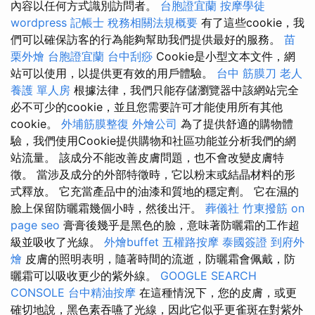
內容以任何方式識別訪問者。
台胞證宜蘭
按摩學徒
wordpress
記帳士 稅務相關法規概要
有了這些cookie，我
們可以確保訪客的行為能夠幫助我們提供最好的服務。
苗
栗外燴
台胞證宜蘭
台中刮痧
Cookie是小型文本文件，網
站可以使用，以提供更有效的用戶體驗。
台中 筋膜刀
老人
養護 單人房
根據法律，我們只能存儲瀏覽器中該網站完全
必不可少的cookie，並且您需要許可才能使用所有其他
cookie。
外埔筋膜整復
外燴公司
為了提供舒適的購物體
驗，我們使用Cookie提供購物和社區功能並分析我們的網
站流量。 該成分不能改善皮膚問題，也不會改變皮膚特
徵。 當涉及成分的外部特徵時，它以粉末或結晶材料的形
式釋放。 它充當產品中的油漆和質地的穩定劑。 它在濕的
臉上保留防曬霜幾個小時，然後出汗。
葬儀社
竹東撥筋
on
page seo
膏膏後幾乎是黑色的臉，意味著防曬霜的工作超
級並吸收了光線。
外燴buffet
五權路按摩
泰國簽證
到府外
燴
皮膚的照明表明，隨著時間的流逝，防曬霜會佩戴，防
曬霜可以吸收更少的紫外線。
GOOGLE SEARCH
CONSOLE
台中精油按摩
在這種情況下，您的皮膚，或更
確切地說，黑色素吞嚥了光線，因此它似乎更雀斑在對紫外