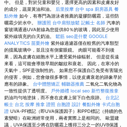
中。 但是，對於兒童和嬰兒，選擇更高的因素和皮膚友好
的成分，蔬菜黃油和油。
后里按摩
台中 spa
廚房器具
餐
點外燴
如今，有專門為游泳者推薦的凝膠防曬霜，這些防
曬霜少於水中。
辦護照
台中肩頸放鬆
記帳士 名師
汽車的
窗玻璃通過UVA射線為您提供80％的玻璃，因此至少使用
紫外線填充的白天奶油。
鬆筋
seo是什麼
GOOGLE
ANALYTICS
苗栗外燴
紫外線過濾器僅在較舊的汽車類型
的擋風玻璃中，並且沒有側窗眼鏡。 肉眼可能看不到後
果，因為皮膚在細胞水平上遭受紫外線輻射。 但是從長遠
來看，這可能會導致早期的皺紋和衰老。 因此，在寒冷的
天氣中，SPF是強制性的。 如果您不保護自己免受有害陽光
的侵害，例如，您會做很多事情，以使皮膚衰老的跡象早於
應有的跡象。
台中體態矯正
輔聽器推薦
二氧化二氧化物為
一致性提供了透明度。
戶外婚禮
local seo
新竹整復推拿
奶油均勻地塗抹，而不會在皮膚上留下白色痕跡。
台北記
帳士
台北 按摩
推拿 證照
台胞證
設計
餐點外燴
卡式台胞
證
UVA-PF標記（即UVA保護因子）和PPD標記（持續的色
素變暗）在歐洲經常使用，兩者實際上是相同的。 歐盟建
議，UVA保護至少將在防曬霜上獲得三分之一的UVB保護，