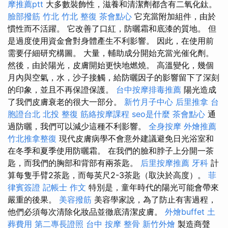
摩推薦ptt
大多數裝飾性，滋養和清潔劑都含有二氧化鈦。
臉部撥筋 竹北
竹北 整復
茶會點心
它充當附加組件，由於
慣性而不活躍。 它改善了口紅，防曬霜和底漆的質地。 但
是過度使用資金會對身體產生不利影響。 因此，在使用前
需要仔細研究構圖。 大量，輔助成分開始充當光催化劑。
然後，由於陽光，皮膚開始更快地燃燒。 高溫變化，幾個
月內與空氣，水，沙子接觸，給防曬因子的影響留下了深刻
的印象，並且不再保證保護。
台中按摩排毒推薦
陽光造成
了我們皮膚衰老的很大一部分。
新竹月子中心
后里推拿
台
胞證台北
北投 整復
筋絡按摩課程
seo是什麼
茶會點心
通
過防曬，我們可以減少這種不利影響。
全身按摩
外燴推薦
竹北推拿整復
現代皮膚病學不會意外建議避免日光浴室和
在冬季和夏季使用防曬霜。 在我們的臉和脖子上分開一茶
匙，而我們的胸部和背部有兩茶匙。
后里按摩推薦
牙科
計
算每隻手臂2茶匙，而每英尺2-3茶匙（取決於高度）。
菲
律賓簽證
記帳士 作文
特別是，童年時代的陽光可能會帶來
嚴重的後果。
美容撥筋
美容學家說，為了防止有害過程，
他們必須每次清除化妝品並徹底清潔皮膚。
外燴buffet
土
葬費用
第二專長證照
台中 按摩 整骨
新竹外燴
製造商聲