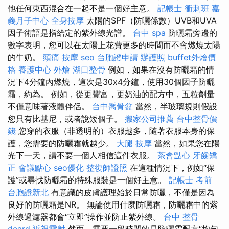
他任何東西混合在一起不是一個好主意。
記帳士 衝刺班
嘉
義月子中心
全身按摩
太陽的SPF（防曬係數）UVB和UVA
因子術語是指給定的紫外線光譜。
台中 spa
防曬霜旁邊的
數字表明，您可以在太陽上花費更多的時間而不會燃燒太陽
的牛奶。
頭痛 按摩
seo
台胞證申請
辦護照
buffet外燴價
格
養護中心
外燴
湖口整骨
例如，如果在沒有防曬霜的情
況下4分鐘內燃燒，這次是30x4分鐘，使用30個因子防曬
霜，約為。 例如，從更豐富，更奶油的配方中，五粒劑量
不僅意味著液體伴侶。
台中喬骨盆
當然，半玻璃規則假設
您只有比基尼，或者說矮個子。
搬家公司推薦
台中整骨價
錢
您穿的衣服（非透明的）衣服越多，隨著衣服本身的保
護，您需要的防曬霜就越少。
大腿 按摩
當然，如果您在陽
光下一天，請不要一個人相信這件衣服。
茶會點心
牙齒矯
正
會議點心
seo優化
整復師證照
在這種情況下，例如“保
護”或尋找防曬霜的特殊服裝是一個好主意。
記帳士 考前
台胞證新北
有意識的皮膚護理始於日常防曬，不僅是因為
良好的防曬霜是NR。 無論使用什麼防曬霜，防曬霜中的紫
外線過濾器都會“立即”操作並防止紫外線。
台中 整骨