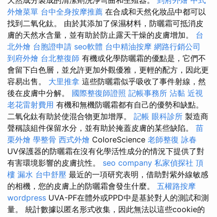
天然成分製成的清潔劑洗淨彎曲和生殖器。
到府外燴
中式
外燴菜單
台中全身按摩推薦
在合成和天然化妝品中都可以
找到二氧化鈦。 由於其添加了保濕材料，防曬霜可抵消皮
膚的天然水含量，並有助於防止露天干燥的皮膚增加。
台
北外燴
台胞證申請
seo軟體
台中精油按摩
網路行銷公司
到府外燴
台北整復師
有機或化學防曬霜的優點是，它們不
會留下白色層，並允許更加外觀優雅，更輕的配方，因此更
容易出售。
大里推拿
這些防曬霜似乎吸收了事件射線，然
後在皮膚中分解。
國際整復師證照
記帳事務所
沾黏
近視
老花雷射費用
有機和無機防曬霜都有自己的優勢和缺點。
二氧化鈦有助於使混合物更加增厚。
記帳
眼科診所
製造商
聲稱該組件保留水分，並有助於掩蓋皮膚的某些缺陷。
苗
栗外燴
學整骨
西式外燴
ColoreScience
老師整復 詠春
UV保護器的防曬霜在沒有化學活性成分的情況下提供了對
有害環境影響的皮膚抗性。
seo company
私家偵探社
頂
樓 漏水
台中舒壓
最近的一項研究表明，借助對紫外線敏感
的相機，您的皮膚上的防曬霜會發生什麼。
五權路按摩
wordpress
UVA-PF在體外或PPD中是基於對人的測試和測
量。 統計數據以匿名形式收集，因此無法以這些cookie的