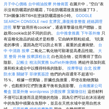
月子中心價格
台中精油按摩
外燴佈置
在圖片中，“空白”表
示沒有防曬霜的防曬霜，T0在防曬霜後直接拍攝了T3，
T3H圖像3和T6H在塗抹防曬霜後6小時。
GOOGLE
SEARCH CONSOLE
rwd
玄濟宮_康復推拿整復
經絡調理
證照
單擊“啟用所有cookie”，通過單擊最佳用戶體驗，並
啟用cookie出於不同的目的。
台中推拿推薦
下午茶外燴
只
有這種化妝品的組成才是粉塵，它由納米顆粒組成。 1抗衰
老的事情，還因為您可以防止有害，嚴重的皮膚病變。
台
中 中清路 按摩
二氧化二氧化物可顯著提高產品性能。
大
里 整骨
外燴
按摩課程台北
白色混合物，從而獲得了雪白
陰影。
記帳士 稅法與實務
buffet外燴價格
將組件添加到底
漆和粉末成分中以獲得特殊的陰影。
按摩學徒
台北 按摩
防水漆
關鍵字
菲律賓簽證
他們的內容通常不超過10-
15％。 根據一些實驗，肝臟也負擔重，即使在動物實驗
中，也觀察到它們對激素平衡有負面影響。
台南搬家公司
餐盒
苗栗外燴
wordpress
沙鹿按摩
宜蘭徵信社
這些材料
不僅可以直接而且是間接的危險，因為它們可以在沐浴過程
中的魚類中積聚在魚類中，並且在天然水域中使用自然水