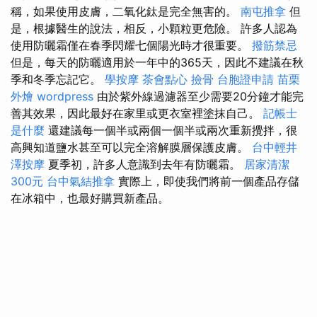
稱，如果使用皮膚，二氧化鈦是完全無害的。
南屯推拿
但
是，根據醫生的說法，相反，小顆粒更危險。 許多人認為
使用防曬霜僅在春季閃耀七個陽光時才很重要。
撥筋禁忌
但是，每天的防曬適用於一年中的365天，因此不建議在秋
季和冬季忘記它。
學按摩
茶會點心
撿骨
台胞證申請
苗栗
外燴
wordpress
由於紫外線過濾器至少需要20分鐘才能完
善其效果，因此最好在家里或更衣室裡塗抹自己。
記帳士
是什麼
還建議每一個半或兩個一個半或兩次重新攪拌，很
高興知道鹽水甚至可以完全溶解膜層保護皮膚。
台中輕井
澤按摩
夏季初，許多人意識到去年有防曬霜。
居家清潔
300元
台中氣結推拿
實際上，即使我們將前一個產品存儲
在冰箱中，也最好購買新產品。