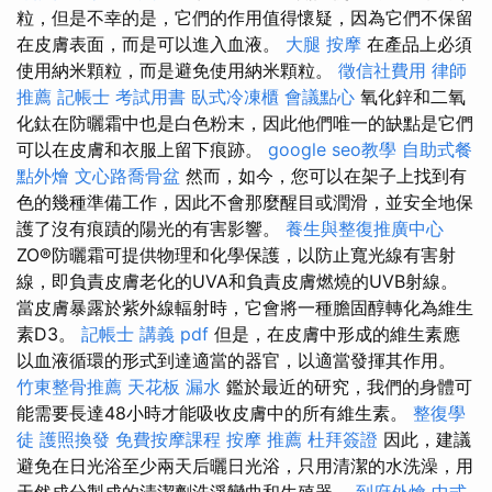
粒，但是不幸的是，它們的作用值得懷疑，因為它們不保留
在皮膚表面，而是可以進入血液。
大腿 按摩
在產品上必須
使用納米顆粒，而是避免使用納米顆粒。
徵信社費用
律師
推薦
記帳士 考試用書
臥式冷凍櫃
會議點心
氧化鋅和二氧
化鈦在防曬霜中也是白色粉末，因此他們唯一的缺點是它們
可以在皮膚和衣服上留下痕跡。
google seo教學
自助式餐
點外燴
文心路喬骨盆
然而，如今，您可以在架子上找到有
色的幾種準備工作，因此不會那麼醒目或潤滑，並安全地保
護了沒有痕蹟的陽光的有害影響。
養生與整復推廣中心
ZO®防曬霜可提供物理和化學保護，以防止寬光線有害射
線，即負責皮膚老化的UVA和負責皮膚燃燒的UVB射線。
當皮膚暴露於紫外線輻射時，它會將一種膽固醇轉化為維生
素D3。
記帳士 講義 pdf
但是，在皮膚中形成的維生素應
以血液循環的形式到達適當的器官，以適當發揮其作用。
竹東整骨推薦
天花板 漏水
鑑於最近的研究，我們的身體可
能需要長達48小時才能吸收皮膚中的所有維生素。
整復學
徒
護照換發
免費按摩課程
按摩 推薦
杜拜簽證
因此，建議
避免在日光浴至少兩天后曬日光浴，只用清潔的水洗澡，用