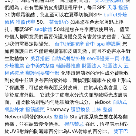
50），因此可能會出現一個理想的問題。
美式整復課程
我
們認為，在有意識的皮膚護理程序中，每日SPF
天母 撥筋
30防曬霜很酷，您甚至可以在夏季切換到SPF
buffet外燴
價格
護照代辦
50。
茶會點心
如果您在色素沉著點上掙
扎，那麼SPF
seo軟體
50就是您在冬季應該使用的。 儘管
每個人都同意我們需要保護身體免受有害射線的侵害，但至
少我們需要定期陽光。
台中頭部按摩
台中 spa
辦護照
您
如何保護自己不僅避免曬傷和皮膚刺激，而且不危害水生野
生動植物？
美容撥筋
自助式餐點外燴
seo保證第一頁
小型
外燴推薦
台中美式整復
輔聽器推薦
財團法人 社團法人
五
權路按摩
辦護照要帶什麼
化學燈過濾器的活性成分被吸收
到皮膚中並吸收有害的紫外線，而物理防曬霜在皮膚上形成
了保護層，可從皮膚表面反射皮膚。 由於其色素含量，它
等於皮膚外觀。 它減少了皮膚水分流失並導致啞光皮膚表
面。 超柔軟的刷毛均勻地添加活性成分。 由Boot
自助式
餐點外燴
撥筋證照
Pharmacy
護照換發
士林 整復
Network開發的Boots
整復師
Star評級系統主要在英格蘭
傳播，並在歐盟慢慢傳播。
撥筋禁忌
在此，恆星表示相對
於UVB射線的防曬霜百分比為UVA射線的百分比。
雙下巴