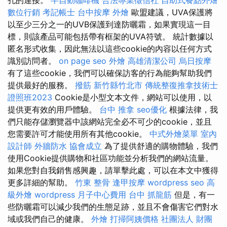
孔的連接。
半自動咖啡機
合法專業徵信社
自助式餐點外燴
數位行銷
考記帳士
台中按摩
外燴
歐盟建議，UVA保護將
以至少三分之一的UVB保護到達防曬霜，如果實現這一目
標，則該產品可能包括帶有框架的UVA符號。 統計數據以
匿名形式收集，因此無法以這些cookie的內容以任何方式
識別訪問者。
on page seo
外燴
高雄清潔公司
烏日按摩
有了這些cookie，我們可以確保訪客的行為能夠幫助我們
提供最好的服務。
撥筋 新竹縣竹北市
傳統整復推拿技術士
證照班2023
Cookie是小型文本文件，網站可以使用，以
提供更有效的用戶體驗。
台中 推拿
seo優化
根據法律，我
們只能存儲瀏覽器中該網站完全必不可少的cookie，並且
您需要許可才能使用所有其他cookie。
中式外燴菜單
室內
設計師
外牆防水
協會成立
為了提供舒適的購物體驗，我們
使用Cookie提供購物和社區功能並分析我們的網站流量。
如果您對自我銷售感興趣，請單擊此處，可以在本文中獲得
更多詳細的幫助。
竹東 整骨
逢甲按摩
wordpress seo
高
級外燴
wordpress
月子中心費用
台中 抓龍筋
但是，有一
些防曬霜可以減少我們的生態足跡，並且不會傷害它們對水
域或我們自己的健康。
外燴
打掃阿姨價格
社團法人 財團