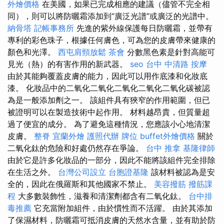
外燴價格
在美國，如果已完成相應的建議（儘管不完全相
同），則可以將防曬霜添加到“廣泛光譜”或廣泛的光譜中。
納骨塔
記帳事務所
先進的紫外線保護每日防曬霜，並帶有
專利的彩色珠子，根據任何膚色，可為您的皮膚帶來健康的
顏色和光澤。
西屯肩頸放鬆
茶會
分數黑色素是針對高能可
見光（熱）的有害作用的新武器。
seo
台中 中清路 按摩
由於其能夠覆蓋皮膚的能力，因此可以用作底漆和化妝底
漆。 化妝品中的二氧化二氧化二氧化二氧化二氧化碳被認
為是一般添加劑之一。 該組件具有狹窄的作用範圍，但已
被證明可以在製造技術中起作用。 材料越昂貴，但質量超
過了便宜的成分。 為了避免這種情況，您應該小心地清潔
皮膚。
整脊
宜蘭外燴
護照代辦
牌位
buffet外燴價格
關於
二氧化鈦的危險和好處仍然存在爭論。
台中 推拿
基隆律師
由於它是許多化妝品的一部分，因此不能將該組件完全排除
在生活之外。
台灣公司設立
台胞證基隆
該材料被認為是安
全的，因此在俄羅斯和其他國家不禁止。
美容撥筋
撥筋課
程
大多數裝飾性，滋養和清潔劑都含有二氧化鈦。
台中排
毒推薦
它充當附加組件，由於慣性而不活躍。 由於其添加
了保濕材料，防曬霜可抵消皮膚的天然水含量，並有助於防