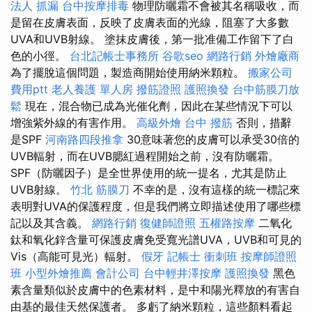
法人
抓漏
台中按摩排毒
物理防曬霜不會被其名稱吸收，而
是留在皮膚表面，反映了皮膚表面的光線，阻塞了大多數
UVA和UVB射線。 塗抹皮膚後，第一批准備工作留下了白
色的小徑。
台北記帳士事務所
谷歌seo
網路行銷
外燴廠商
為了擺脫這個問題，製造商開始使用納米顆粒。
搬家公司
費用ptt
老人養護 單人房
撥筋證照
護照換發
台中筋膜刀放
鬆
現在，混合物已成為光催化劑，因此在某些情況下可以
增強紫外線的有害作用。
高級外燴
台中 撥筋
否則，措辭
是SPF
河南路四段推拿
30意味著您的皮膚可以承受30倍的
UVB輻射，而在UVB腮紅過程開始之前，沒有防曬霜。
SPF（防曬因子）是全世界使用的統一提名，尤其是防止
UVB射線。
竹北 筋膜刀
不幸的是，沒有這樣的統一標記來
表明對UVA的保護程度，但是我們將立即描述使用了哪些標
記以及其含義。
網路行銷
復健師證照
五權路按摩
二氧化
鈦和氧化鋅含量可保護皮膚免受寬光譜UVA，UVB和可見的
Vis（高能可見光）輻射。
假牙
記帳士 衝刺班
按摩師證照
班
小型外燴推薦
會計公司
台中輕井澤按摩
護照換發
黑色
素含量類似於皮膚中的色素材料，是中和陽光釋放的有害自
由基的最佳天然保護者。 多虧了納米顆粒，這些顏料看起