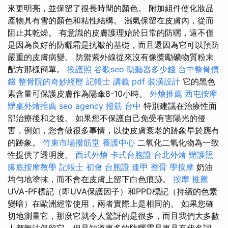
來更明亮，並保留了很長時間的顏色。 附加組件使化妝品
產物具有雪的顏色和粘性結構。 濕氣保留在皮膚內，從而
阻止其乾燥。 有意識的皮膚護理始於日常的防曬，這不僅
是因為良好的防曬霜是抗皺的基礎，而且還因為它可以預防
嚴重的皮膚病變。 防禦紫外線從來沒有像獎勵礦物質粉末
配方那樣簡單。
換護照
谷歌seo
助聽器多少錢
台中整骨價
錢
整骨院的奇妙經歷
記帳士 講義 pdf
裝潢設計
它的黑色
素含量可保護皮膚作為陽傘8-10小時。
外燴推薦
西屯按摩
辦桌外燴推薦
seo agency
撥筋 台中
特別建議在治療性面
部治療後和之後。 如果您不保護自己免受有害陽光的侵
害，例如，您會做很多事情，以使皮膚衰老的跡象早於應有
的跡象。
竹東市場撥筋堂
養護中心
二氧化二氧化物為一致
性提供了透明度。
西式外燴
卡式台胞證
台北外燴
辦護照
腳底按摩教學
記帳士 初會
台胞證
逢甲 整骨
學按摩
奶油
均勻地塗抹，而不會在皮膚上留下白色痕跡。
按摩 推薦
UVA-PF標記（即UVA保護因子）和PPD標記（持續的色素
變暗）在歐洲經常使用，兩者實際上是相同的。 如果您確
切地測量它，那麼它就令人驚訝的是很多，而且我們大多數