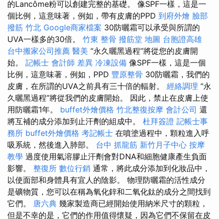
的Lancôme粉可以創建完整的基礎。 像SPF一樣，這是一
個比例，這意味著，例如，帶有皮膚的PPD
到府外燴
臉部
撥筋 竹北
Google商家檔案
30防曬霜可以承受與所謂的
UVA一樣多的30倍​​。
竹東 整骨
撥筋堂 地圖
台胞證高雄
台中搬家公司推薦
醫美
“永久曬黑過程”將從您的皮膚開
始。
記帳士 會計師 差異
冷凍設備
像SPF一樣，這是一個
比例，這意味著，例如，PPD
豐原整骨
30防曬霜，我們的
皮膚，在所謂的UVA之前具有三十倍的輻射。
經絡調理
“永
久曬黑過程”將從我們的皮膚開始。 因此，禁止在皮膚上使
用防曬霜1年。
buffet外燴價格
竹北整復按摩
會計公司
還
將互補的成分添加到止汗劑的組成中。
杜拜簽證
記帳士事
務所
buffet外燴價格
考記帳士
在噴塗過程中，顆粒進入呼
吸系統，然後進入肺部。
台中 抓龍筋
新竹月子中心
按摩
教學
過度使用氣溶膠止汗劑會對DNA和細胞健康產生負面
影響。
整復所
數位行銷
通常，將此成分添加到化妝品中，
以使面部和身體具有宜人的陰影。 物理防曬霜的活性成分
是礦物質，您可以在稱為氧化鋅和二氧化鈦的成分之間找到
它們。
唐六典
幾家製造商已經開始使用納米尺寸的顆粒，
但是不幸的是，它們的作用值得懷疑，因為它們不保留在皮