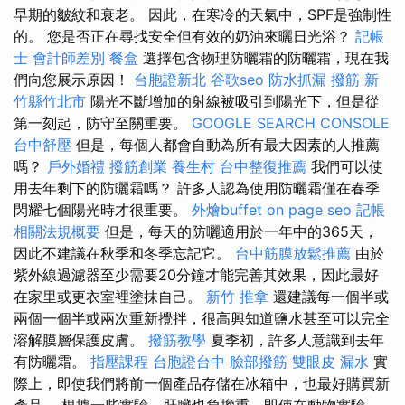
早期的皺紋和衰老。 因此，在寒冷的天氣中，SPF是強制性
的。 您是否正在尋找安全但有效的奶油來曬日光浴？
記帳
士 會計師差別
餐盒
選擇包含物理防曬霜的防曬霜，現在我
們向您展示原因！
台胞證新北
谷歌seo
防水抓漏
撥筋 新
竹縣竹北市
陽光不斷增加的射線被吸引到陽光下，但是從
第一刻起，防守至關重要。
GOOGLE SEARCH CONSOLE
台中舒壓
但是，每個人都會自動為所有最大因素的人推薦
嗎？
戶外婚禮
撥筋創業
養生村
台中整復推薦
我們可以使
用去年剩下的防曬霜嗎？ 許多人認為使用防曬霜僅在春季
閃耀七個陽光時才很重要。
外燴buffet
on page seo
記帳
相關法規概要
但是，每天的防曬適用於一年中的365天，
因此不建議在秋季和冬季忘記它。
台中筋膜放鬆推薦
由於
紫外線過濾器至少需要20分鐘才能完善其效果，因此最好
在家里或更衣室裡塗抹自己。
新竹 推拿
還建議每一個半或
兩個一個半或兩次重新攪拌，很高興知道鹽水甚至可以完全
溶解膜層保護皮膚。
撥筋教學
夏季初，許多人意識到去年
有防曬霜。
指壓課程
台胞證台中
臉部撥筋
雙眼皮
漏水
實
際上，即使我們將前一個產品存儲在冰箱中，也最好購買新