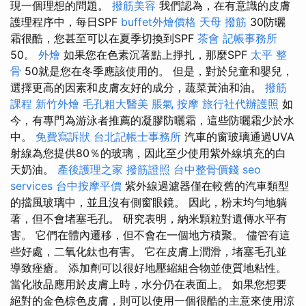
現一個理想的問題。
撥筋美容
我們認為，在有意識的皮膚
護理程序中，每日SPF
buffet外燴價格
天母 撥筋
30防曬
霜很酷，您甚至可以在夏季切換到SPF
茶會
記帳事務所
50。
外燴
如果您在色素沉著點上掙扎，那麼SPF
太平 整
骨
50就是您在冬季應該使用的。 但是，對於兒童和嬰兒，
選擇更高的因素和皮膚友好的成分，蔬菜黃油和油。
撥筋
課程
新竹外燴
毛孔粗大醫美
脹氣 按摩
旅行社代辦護照
如
今，有專門為游泳者推薦的凝膠防曬霜，這些防曬霜少於水
中。
免費寫訴狀
台北記帳士事務所
汽車的窗玻璃通過UVA
射線為您提供80％的玻璃，因此至少使用紫外線填充的白
天奶油。
產後護理之家
撥筋證照
台中整骨價錢
seo
services
台中按摩平價
紫外線過濾器僅在較舊的汽車類型
的擋風玻璃中，並且沒有側窗眼鏡。 因此，粉末均勻地躺
著，但不會堵塞毛孔。 研究表明，納米顆粒對遺傳水平有
害。 它們在體內遷移，但不會在一個地方積聚。 儘管有這
些好處，二氧化鈦也有害。 它在皮膚上潤滑，堵塞毛孔並
導致痤瘡。 添加劑可以很好地壓縮組合物並使質地粘性。
當化妝品應用於皮膚上時，水分仍在表面上。 如果您想要
絕對的金色棕色皮膚，則可以使用一個很酷的主意來使用涼