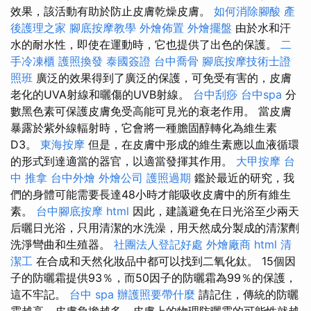
效果，該活動有助於防止皮膚乾燥皮膚。
如何消除腳酸
產
後護理之家
腳底按摩教學
外燴佈置
外燴擺盤
由於水和汗
水的耐水性，即使在運動時，它也提供了出色的保護。
二
手冷凍櫃
護照換發
泰國簽證
台中喬骨
腳底按摩技術士證
照班
廣泛的效果得到了廣泛的保護，可免受有害的，皮膚
老化的UVA射線和曬傷的UVB射線。
台中刮痧
台中spa
分
數黑色素可保護皮膚免受高能可見光的衰老作用。 當皮膚
暴露於紫外線輻射時，它會將一種膽固醇轉化為維生素
D3。
東海按摩
但是，在皮膚中形成的維生素應以血液循環
的形式到達適當的器官，以適當發揮其作用。
大甲按摩
台
中 推拿
台中外燴
外燴公司
護照過期
鑑於最近的研究，我
們的身體可能需要長達48小時才能吸收皮膚中的所有維生
素。
台中腳底按摩
html
因此，建議避免在日光浴至少兩天
后曬日光浴，只用清潔的水洗澡，用天然成分製成的清潔劑
洗淨彎曲和生殖器。
社團法人登記好處
外燴廠商
html
清
潔工
在合成和天然化妝品中都可以找到二氧化鈦。 15個因
子的防曬霜提供93％，而50因子的防曬霜為99％的保護，
這不牢記。
台中 spa
辦護照要帶什麼
請記住，傳統的防曬