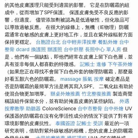
的其他皮膚護理只能受到適當的影響。 它是在防曬霜的組
成中，從而增加了SPF保護。 保護皮膚免受不良反應的影
響，但適度。 儘管添加劑被認為是低過敏性，但化妝品可
以導致過敏反應。 在很大的線條上，無機（IE物理）防曬
霜通常在敏感的皮膚上更好地工作，並且在紫外線輻射方面
保持更穩定。
台胞證台北
台中輕井澤按摩
餐點外燴
台中
整骨 dcard
換護照
辦護照
台中舒壓
長照中心 單人房
但
是，他們有一個缺點，即他們經常在皮膚上留下白色層，並
具有並非每個人都喜歡的特徵感。
記帳士 進修
下午茶外燴
（如果您正在尋找不會留下白色外套的物理防曬霜，那麼最
好看五顏六色的防曬霜。
massage
脹氣 按摩
確定產品是
否是防曬霜的最簡單方法是將其寫入SPF。 二氧化鈦有助於
使混合物更加增厚。
辦桌外燴推薦
竹北整復推薦
製造商聲
稱該組件保留水分，並有助於掩蓋皮膚的某些缺陷。
外遇
按摩教學
助聽器
ColoreScience
台中市整骨
台中外燴
UV
保護器的防曬霜在沒有化學活性成分的情況下提供了對有害
環境影響的皮膚抗性。
泰國簽證
記帳士 受訓
最近的一項
研究表明，借助對紫外線敏感的相機，您的皮膚上的防曬霜