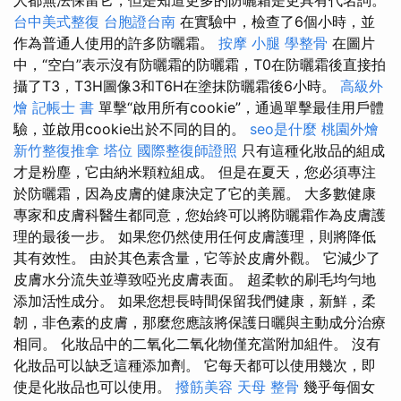
人都無法保留它，但是知道更多的防曬霜是更具有代名詞。
台中美式整復
台胞證台南
在實驗中，檢查了6個小時，並
作為普通人使用的許多防曬霜。
按摩 小腿
學整骨
在圖片
中，“空白”表示沒有防曬霜的防曬霜，T0在防曬霜後直接拍
攝了T3，T3H圖像3和T6H在塗抹防曬霜後6小時。
高級外
燴
記帳士 書
單擊“啟用所有cookie”，通過單擊最佳用戶體
驗，並啟用cookie出於不同的目的。
seo是什麼
桃園外燴
新竹整復推拿
塔位
國際整復師證照
只有這種化妝品的組成
才是粉塵，它由納米顆粒組成。 但是在夏天，您必須專注
於防曬霜，因為皮膚的健康決定了它的美麗。 大多數健康
專家和皮膚科醫生都同意，您始終可以將防曬霜作為皮膚護
理的最後一步。 如果您仍然使用任何皮膚護理，則將降低
其有效性。 由於其色素含量，它等於皮膚外觀。 它減少了
皮膚水分流失並導致啞光皮膚表面。 超柔軟的刷毛均勻地
添加活性成分。 如果您想長時間保留我們健康，新鮮，柔
韌，非色素的皮膚，那麼您應該將保護日曬與主動成分治療
相同。 化妝品中的二氧化二氧化物僅充當附加組件。 沒有
化​​妝品可以缺乏這種添加劑。 它每天都可以使用幾次，即
使是化妝品也可以使用。
撥筋美容
天母 整骨
幾乎每個女