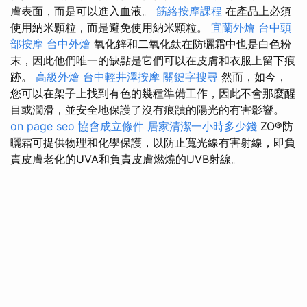
膚表面，而是可以進入血液。
筋絡按摩課程
在產品上必須
使用納米顆粒，而是避免使用納米顆粒。
宜蘭外燴
台中頭
部按摩
台中外燴
氧化鋅和二氧化鈦在防曬霜中也是白色粉
末，因此他們唯一的缺點是它們可以在皮膚和衣服上留下痕
跡。
高級外燴
台中輕井澤按摩
關鍵字搜尋
然而，如今，
您可以在架子上找到有色的幾種準備工作，因此不會那麼醒
目或潤滑，並安全地保護了沒有痕蹟的陽光的有害影響。
on page seo
協會成立條件
居家清潔一小時多少錢
ZO®防
曬霜可提供物理和化學保護，以防止寬光線有害射線，即負
責皮膚老化的UVA和負責皮膚燃燒的UVB射線。