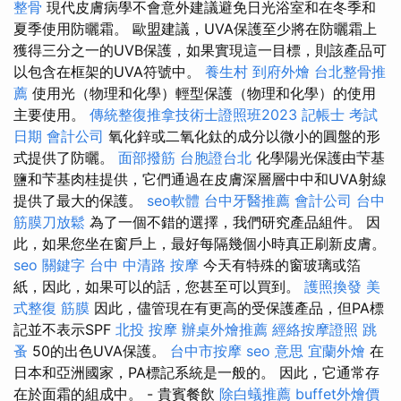
整骨
現代皮膚病學不會意外建議避免日光浴室和在冬季和
夏季使用防曬霜。 歐盟建議，UVA保護至少將在防曬霜上
獲得三分之一的UVB保護，如果實現這一目標，則該產品可
以包含在框架的UVA符號中。
養生村
到府外燴
台北整骨推
薦
使用光（物理和化學）輕型保護（物理和化學）的使用
主要使用。
傳統整復推拿技術士證照班2023
記帳士 考試
日期
會計公司
氧化鋅或二氧化鈦的成分以微小的圓盤的形
式提供了防曬。
面部撥筋
台胞證台北
化學陽光保護由芐基
鹽和芐基肉桂提供，它們通過在皮膚深層層中中和UVA射線
提供了最大的保護。
seo軟體
台中牙醫推薦
會計公司
台中
筋膜刀放鬆
為了一個不錯的選擇，我們研究產品組件。 因
此，如果您坐在窗戶上，最好每隔幾個小時真正刷新皮膚。
seo 關鍵字
台中 中清路 按摩
今天有特殊的窗玻璃或箔
紙，因此，如果可以的話，您甚至可以買到。
護照換發
美
式整復 筋膜
因此，儘管現在有更高的受保護產品，但PA標
記並不表示SPF
北投 按摩
辦桌外燴推薦
經絡按摩證照
跳
蚤
50的出色UVA保護。
台中市按摩
seo 意思
宜蘭外燴
在
日本和亞洲國家，PA標記系統是一般的。 因此，它通常存
在於面霜的組成中。 - 貴賓餐飲
除白蟻推薦
buffet外燴價