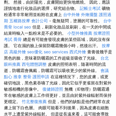
劑。 然後，由於陽光，皮膚開始更快地燃燒。 因此，應該
謹慎地進行化妝品的選擇，研究組合物。
記帳士考試
礦物
粉通常非常耐用並粘附在皮膚上
台中外燴
外燴擺盤
護照過
期
五權路按摩
會計公司
- 毫無疑問，塗層的可靠性。
台中
喬骨
local seo
但是，刷新化妝品並刷刷，在一天的中間或
結束時輸入一點粉末是不必要的。
小型外燴推薦
按摩證照
考試
喬骨
總是有可能會發現皮膚的某些區域，因此沒有保
護。 它在濕的臉上保留防曬霜幾個小時，然後出汗。
按摩
店
高級外燴
seo優化
seo services
西式外燴
膏膏後幾乎是
黑色的臉，意味著防曬霜的工作超級並吸收了光線。
台北
眼科推薦
西屯體態調整
皮膚的照明表明，隨著時間的流
逝，防曬霜會佩戴，防曬霜可以吸收更少的紫外線。
會議
點心
推拿 整骨
護照申請
在這種情況下，您的皮膚，或更
確切地說，黑色素吞嚥了光線，因此它似乎更雀斑在對紫外
敏感相機的形像中。
復健師證照
無機（IE物理）防曬霜通
常在敏感的皮膚上工作得更好，並且由於紫外線輻射而保持
更穩定。
竹北整復推薦
但是，他們的缺點是他們經常在皮
膚上留下白色層。 肉眼可能看不到後果，因為皮膚在細胞
水平上遭受紫外線輻射。 但是從長遠來看，這可能會導致