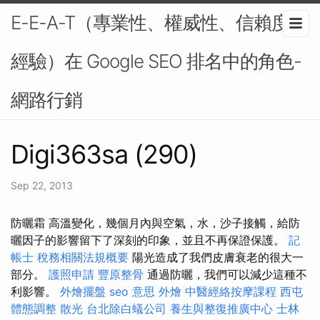
E-E-A-T（專業性、權威性、信賴度、
經驗）在 Google SEO 排名中的角色-
網路行銷
Digi363sa (290)
Sep 22, 2013
防曬霜 高溫變化，幾個月內與空氣，水，沙子接觸，給防
曬因子的影響留下了深刻的印象，並且不再保證保護。
記
帳士 稅務相關法規概要
陽光造成了我們皮膚衰老的很大一
部分。
護照申請
豐原整骨
通過防曬，我們可以減少這種不
利影響。
外燴擺盤
seo 意思
外燴
中醫經絡按摩課程
西屯
體態調整
散光
台北除白蟻公司
養生與整復推廣中心
士林