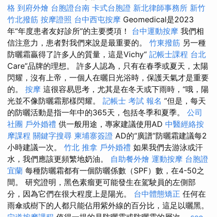
格
到府外燴
台胞證台南
卡式台胞證
新北律師事務所
新竹
竹北撥筋
按摩證照
台中西屯按摩
Geomedical是2023
年“年度患者友好診所”的主要獎項！
台中運動按摩
我們相
信注意力，患者對我們來說是最重要的。
竹東撥筋
另一種
防曬霜贏得了許多人的質量，這是Vichy“
記帳士課程 台北
Care”品牌的理想。 許多人認為，只有在春季或夏天，太陽
閃耀，沒有上帝，一個人在曬日光浴時，保護天氣才是重要
的。
按摩
這很容易思考，尤其是在冬天或下雨時，“哦，陽
光並不像防曬霜那樣閃耀。
記帳士 考試 報名
”但是，每天
的防曬活動是指一年中的365天，包括冬季和夏季。
公司
社團
戶外婚禮
供一般用途，專家建議使用AD
中醫經絡按
摩課程
關鍵字搜尋
柬埔寨簽證
AD的“廣譜”防曬霜建議每2
小時建議一次。
竹北 推拿
戶外婚禮
如果我們去游泳或汗
水，我們應該更頻繁地奶油。
自助餐外燴
運動按摩
台胞證
宜蘭
每種防曬霜都有一個防曬係數（SPF）數，在4-50之
間。 研究證明，黑色素瘤更可能發生在駕駛員的左側部
分，因為它們在很大程度上是陽光。
台中體態矯正
任何在
雨傘或樹下的人都只能佔用紫外線的百分比，這足以曬黑。