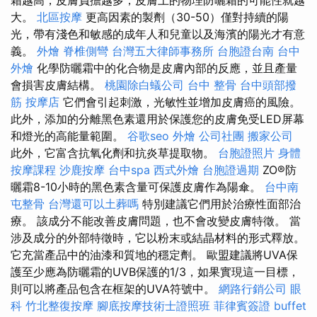
霜越高，皮膚負擔越多，皮膚上的物理防曬霜的可能性就越
大。
北區按摩
更高因素的製劑（30-50）僅對持續的陽
光，帶有淺色和敏感的成年人和兒童以及海濱的陽光才有意
義。
外燴
脊椎側彎
台灣五大律師事務所
台胞證台南
台中
外燴
化學防曬霜中的化合物是皮膚內部的反應，並且產量
會損害皮膚結構。
桃園除白蟻公司
台中 整骨
台中頭部撥
筋
按摩店
它們會引起刺激，光敏性並增加皮膚癌的風險。
此外，添加的分離黑色素還用於保護您的皮膚免受LED屏幕
和燈光的高能量範圍。
谷歌seo
外燴
公司社團
搬家公司
此外，它富含抗氧化劑和抗炎草提取物。
台胞證照片
身體
按摩課程
沙鹿按摩
台中spa
西式外燴
台胞證過期
ZO®防
曬霜8-10小時的黑色素含量可保護皮膚作為陽傘。
台中南
屯整骨
台灣還可以土葬嗎
特別建議它們用於治療性面部治
療。 該成分不能改善皮膚問題，也不會改變皮膚特徵。 當
涉及成分的外部特徵時，它以粉末或結晶材料的形式釋放。
它充當產品中的油漆和質地的穩定劑。 歐盟建議將UVA保
護至少應為防曬霜的UVB保護的1/3，如果實現這一目標，
則可以將產品包含在框架的UVA符號中。
網路行銷公司
眼
科
竹北整復按摩
腳底按摩技術士證照班
菲律賓簽證
buffet