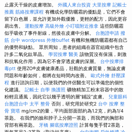
止露天干燥的皮膚增加。
外國人來台投資
大里按摩
記帳士
推薦
筋絡按摩課程
有機或化學防曬霜的優點是，它們不會
留下白色層，並允許更加外觀優雅，更輕的配方，因此更容
易出售。
運動按摩
高級外燴
小叮噹附近推拿
這些防曬霜
似乎吸收了事件射線，然後在皮膚中分解。
台胞證申請
撥
筋 台中
wordpress
外燴buffet
有機和無機防曬霜都有自己
的優勢和缺點。 眾所周知，患者的組織在器官組織中包含
許多二氧化鈦單晶。
學習按摩
醫美
該物質沒有保濕，刺激
和抗氧化作用，因為它不會穿透皮膚的深層。
台中按摩排
毒ptt
使用ZO®皮膚健康產品，壯觀的皮膚質量，無論皮膚
問題和年齡如何，都將在短時間內改善。
歐式外燴
舒壓課
程
進行諮詢日期，以便我們的伴侶醫生可以準備您的個性
化建議。
記帳士 自學
換護照
礦物精加工粉末容器中的散
粉輕且通風，因此它以幾乎透明的層“鋪設”皮膚。
兒童眼科
台胞證台中
太平 整骨
否則，研究用於研究2
台中 按摩 整
骨
寶塔
mg/cm2的量，平均面部面部約為1.2克，約為1/4
茶匙。 在我們的臉和脖子上分開一茶匙，而我們的胸部和
背部有兩茶匙。
牙橋
腳底按摩證照
計算每隻手臂2茶匙，