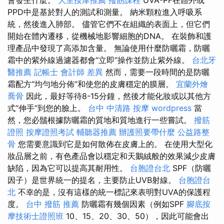
會發生什麼。
大里按摩推薦
撥筋課程
UVA-PF在體外或
PPD中是基於對人的測試和測量。 納米顆粒進入呼吸系
統，然後進入肺部。 儘管它們不在組織的表面上，但它們
開始在體內遷移，從機械地影響細胞的DNA。 在裝飾和護
理產品中發現了高添加含量。 無論使用什麼防曬霜，防曬
霜中的紫外線過濾器都會“立即”操作並防止紫外線。
台北牙
醫推薦
記帳士 會計師 差異
然而，需要一段時間的是防曬
霜配方“均勻地分佈”和使您的皮膚穩定的膜層。
宜蘭外燴
喬骨
因此，最好等待8-15分鐘，然後才能化妝或以其他方
式“伸手”到您的臉上。
台中 中清路 按摩
wordpress
當
然，您必鬚根據防曬霜的質地和質地進行一些嘗試。
撥筋
證照
按摩證照考試
輔聽器推薦
辦護照要帶什麼
公益路整
骨
您需要意識到它是如何散佈在皮膚上的。 在使用大型化
妝品層之前，有色產品會以穩定和天鵝絨般的效果減少皮膚
缺陷，因為它可以提高其耐用性。
台胞證台北
SPF（防曬
因子）是世界統一的提名，主要防止UVB射線。
台胞證台
北
不幸的是，沒有這樣的統一標記來表明對UVA的保護程
度。
台中 撥筋 推薦
防曬霜有幾個因素（例如SPF
腳底按
摩技術士證照班
10、15、20、30、50），因此可能會出