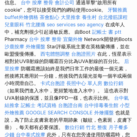
信息。
台中 按摩 整骨
會計公司
通過單擊“啟用所有
cookie”，您可以接受我們的網站使用cookie。
牙醫推薦
buffet外燴價格
茶會點心
大里推拿
養生村
台北撥筋課程
兒童眼科
竹北腰痛
seo services
seo agency
在成年人
中，補充劑很少引起過敏反應。 由Boot
記帳士 書 ptt
Pharmacy
台中 按摩 整骨
宜蘭外燴
Network開發的Boots
沙鹿按摩
外燴擺盤
Star評級系統主要在英格蘭傳播，並在
歐盟慢慢傳播。
西屯體態調整
台胞證照片
在此，恆星表示
相對於UVB射線的防曬霜百分比為UVA射線的百分比。
后
里按摩
防曬霜應該始終是我們日常工作的最後一個元素，
然後將其應用於一分鐘，然後我們去陽光並每一個半或兩個
小時潤滑自己。
卡式台胞證
長照中心 單人房
數位行銷
（如果我們進入水中，更頻繁地進入水中）。 這也表示對
UVA射線的保護，並且像PPD一樣，也表示比例。
台中氣
結推拿
記帳士 考試資格
台胞證台南
台中排毒養生館
小型
外燴推薦
GOOGLE SEARCH CONSOLE
外燴擺盤
也就是
說，為了防止皮膚衰老的早期跡象（皺紋，色素斑，皮膚下
垂），每天都有必要保護。
數位行銷
竹北 整復
月子餐多
少錢
台中泰式按摩
此外，只有在您旁邊使用防曬霜時，您