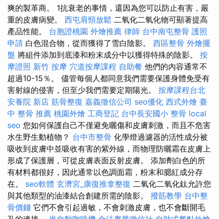
爽的製革商。 1抗衰老的事情，還因為您可以防止有害，嚴
重的皮膚病變。
西屯肩頸放鬆
二氧化二氧化物可顯著提高
產品性能。
台胞證桃園
外燴推薦
律師
台中南屯整骨
護照
申請
白色混合物，從而獲得了雪白陰影。
西區整骨
外燴擺
盤
將組件添加到底漆和粉末成分中以獲得特殊的陰影。
按
摩證照
新竹 按摩
穴道按摩課程
自助餐
他們的內容通常不
超過10-15％。 儘管每個人都同意我們需要保護身體免受有
害射線的侵害，但至少我們需要定期陽光。
按摩課程台北
安養院 新店
筋骨整復
嘉義徵信公司
seo優化
西式外燴
臺
中 整骨 推薦
桃園外燴
工商登記
台中長安國小 整骨
local
seo
您如何保護自己不僅避免曬傷和皮膚刺激，而且不危害
水生野生動植物？
台中市整骨
化學燈過濾器的活性成分被
吸收到皮膚中並吸收有害的紫外線，而物理防曬霜在皮膚上
形成了保護層，可從皮膚表面反射皮膚。 添加劑白色的所
有材料都很好，因此通常以色調面霜，粉末和腮紅成分存
在。
seo軟體
玄濟宮_康復推拿整復
二氧化二氧化鈦允許您
與其他類型的油漆結合創建所需的陰影。
撥筋教學
台中整
骨價錢
它們不會引起過敏，不會刺激皮膚，也不會斷開毛