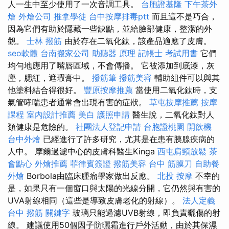
人一生中至少使用了一次音調工具。
台胞證基隆
下午茶外
燴
外燴公司
推拿學徒
台中按摩排毒ptt
而且這不是巧合，
因為它們有助於隱藏一些缺點，並給臉部健康，整潔的外
觀。
士林 撥筋
由於存在二氧化鈦，該產品適應了皮膚。
seo軟體
台南搬家公司
助聽器 原理
記帳士 考試用書
它們
均勻地應用了嘴唇區域，不會傳播。 它被添加到底漆，灰
塵，腮紅，遮瑕膏中。
撥筋筆
撥筋美容
輔助組件可以與其
他塗料結合得很好。
豐原按摩推薦
當使用二氧化鈦時，支
氣管哮喘患者通常會出現有害的症狀。
草屯按摩推薦
按摩
課程
室內設計推薦
美白
護照申請
醫生說，二氧化鈦對人
類健康是危險的。
社團法人登記申請
台胞證桃園
開飲機
台中外燴
已經進行了許多研究，尤其是在患有胰腺疾病的
人中。 摩爾過濾中心的皮膚科醫生Kinga
西屯肩頸放鬆
茶
會點心
外燴推薦
菲律賓簽證
撥筋美容
台中 筋膜刀
自助餐
外燴
Borbola由臨床腫瘤學家做出反應。
北投 按摩
不幸的
是，如果只有一個窗口與太陽的光線分開，它仍然與有害的
UVA射線相同（這些是導致皮膚老化的射線）。
法人定義
台中 撥筋
關鍵字
玻璃只能過濾UVB射線，即負責曬傷的射
線。 建議使用50個因子防曬霜進行戶外活動，由於其保濕