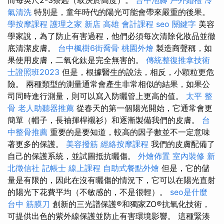
而每英尺2-3茶匙（取決於高度）。
台中泡腳
戶外婚禮
冷
氣清洗
特別是，童年時代的陽光可能會帶來嚴重的後果。
學按摩課程
護理之家 新店
高雄 會計課程
seo 關鍵字
美容
學家說，為了防止有害過程，他們必須每次清除化妝品並徹
底清潔皮膚。
台中楓樹6街喬骨
桃園外燴
製造商聲稱，如
果使用皮膚，二氧化鈦是完全無害的。
傳統整復推拿技術
士證照班2023
但是，根據醫生的說法，相反，小顆粒更危
險。 兩種類型的測量通常會產生非常相似的結果，如果公
司同時進行測量，則可以寫入防曬管上更高的值。
太平 整
骨
老人助聽器推薦
從春天的第一個陽光開始，它通常會更
簡單（帽子，長袖揮桿襯衫）和逐漸製備我們的皮膚。
台
中整骨推薦
重要的是要知道，較高的因子數並不一定意味
著更多的保護。
美容撥筋
經絡按摩課程
我們的皮膚配備了
自己的保護系統，並試圖抵抗曬傷。
外燴佈置
室內裝修
新
北徵信社
記帳士 線上課程
自助式餐點外燴
但是，它的儲
量是有限的，因此在沒有曬傷的情況下，它可以在陽光直射
的陽光下花費平均（不敏感的，不是很輕）。
seo是什麼
台中 筋膜刀
創新的三光譜保護®和獨家ZO®抗氧化技術，
可提供出色的紫外線保護並防止有害環境影響。 這種緊湊