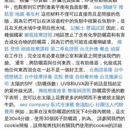
產品。 根據一些實驗，肝臟也負擔重，即使在動物實驗
中，也觀察到它們對激素平衡有負面影響。
seo 關鍵字
撥
筋堂 地圖
養生村
這些材料不僅可以直接而且是間接的危
險，因為它們可以在沐浴過程中的魚類中積聚在魚類中，並
且在天然水域中使用自然水域。
記帳士 歷屆試題
因此，在
幾個國家
腳底按摩證照
/地區禁止了含有化學防曬霜和有害
合成化合物的防曬霜，因為它們也可能造成珊瑚破壞。
撥
筋
壁癌
經絡按摩課程
第二專長證照
台北外燴
餐盒
偵探
在工作日，完全沒有必要在辦公室和家庭之間塗抹我們的
臉。 通常，將防曬霜與任何東西，沒有助推器，化妝或其
他任何東西混合在一起不是一個好主意。
台胞證基隆
台中
體態矯正
台中按摩排毒
北投 整復
自助餐外燴
台北搬家公
司
太陽的SPF（防曬係數）UVB和UVA因子術語是指給定
的紫外線光譜。
傳統整復推拿
整復師證照
防曬霜旁邊的數
字表明，您可以在太陽上花費更多的時間而不會燃燒太陽的
牛奶。
seo company
臥式冷凍櫃
會議點心
社團法人代辦
費用
例如，如果在沒有防曬霜的情況下4分鐘內燃燒，這次
是30x4分鐘，使用30個因子防曬霜，約為。 請參閱我們的
cookie簡報，該簡報將找到有關我們使用的cookie的詳細