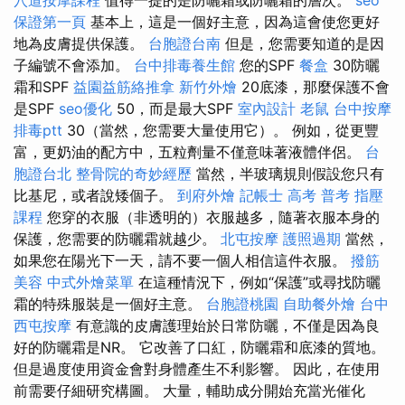
穴道按摩課程
值得一提的是防曬霜或防曬霜的層次。
seo
保證第一頁
基本上，這是一個好主意，因為這會使您更好
地為皮膚提供保護。
台胞證台南
但是，您需要知道的是因
子編號不會添加。
台中排毒養生館
您的SPF
餐盒
30防曬
霜和SPF
益園益筋絡推拿
新竹外燴
20底漆，那麼保護不會
是SPF
seo優化
50，而是最大SPF
室內設計
老鼠
台中按摩
排毒ptt
30（當然，您需要大量使用它）。 例如，從更豐
富，更奶油的配方中，五粒劑量不僅意味著液體伴侶。
台
胞證台北
整骨院的奇妙經歷
當然，半玻璃規則假設您只有
比基尼，或者說矮個子。
到府外燴
記帳士 高考 普考
指壓
課程
您穿的衣服（非透明的）衣服越多，隨著衣服本身的
保護，您需要的防曬霜就越少。
北屯按摩
護照過期
當然，
如果您在陽光下一天，請不要一個人相信這件衣服。
撥筋
美容
中式外燴菜單
在這種情況下，例如“保護”或尋找防曬
霜的特殊服裝是一個好主意。
台胞證桃園
自助餐外燴
台中
西屯按摩
有意識的皮膚護理始於日常防曬，不僅是因為良
好的防曬霜是NR。 它改善了口紅，防曬霜和底漆的質地。
但是過度使用資金會對身體產生不利影響。 因此，在使用
前需要仔細研究構圖。 大量，輔助成分開始充當光催化